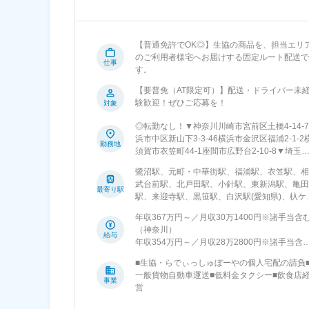
【普通免許でOK◎】生協の商品を、担当エリ
のご利用者様宅へお届けする固定ルート配送で
仕事
す。
【要普免（AT限定可）】配送・ドライバー未
験歓迎！ぜひご応募を！
対象
◎転勤なし！▼神奈川川崎市宮前区土橋4-14-
浜市中区新山下3-3-46横浜市金沢区福浦2-1-2
勤務地
須賀市衣笠町44-1座間市広野台2-10-8▼埼玉
田市笹目1-34-18▼新潟新潟市西区山田2309-
鷺沼駅、元町・中華街駅、福浦駅、衣笠駅、相
潟市東区山木戸7-6-46新潟市江南区茗荷谷143
武台前駅、北戸田駅、小針駅、東新潟駅、亀田
長岡市浦10331番▼愛知みよし市根浦町4-1-7
最寄り駅
駅、来迎寺駅、黒笹駅、白沢駅(愛知県)、杁ケ
多郡阿久比町大字草木字殿井田10-2長久手市
公園駅、旭前駅、下地駅、野田城駅、蓮花寺
原2001名古屋市守山区青山台628-3豊橋市下地
年収367万円～／月収30万1400円※諸手当含
駅、阿倉川駅、東野駅(京都府)、竹田駅(京都
町字五貫45新城市黒田宇草場48-12▼三重桑名
（神奈川）
府)、水島駅、東総社駅、笠岡駅、矢野駅、新
給与
城山台82四日市市富士町1-15▼京都京都市山
年収354万円～／月収28万2800円※諸手当含
駅、健軍町駅、上伊集院駅、上川内駅、浦添前
区東野中井ノ上町11-13京都市南区上鳥羽西浦
（愛知）
田駅、小禄駅、産業振興センター駅
233▼岡山倉敷市広江1-2723-6総社市中央6-7-
■生協・らでぃっしゅぼーやの個人宅配の請負
101笠岡市十一番町11-33▼広島広島市安芸区
一般貨物自動車運送■低料金タクシー■飲食店
事業
野東2-4-21呉市広多賀谷2-5-48▼熊本上益城郡
営
益城町大字古閑107-16▼鹿児島鹿児島市石谷