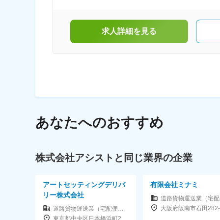
1560-1薩摩川内市中郷1-20-16▼沖縄浦添市
1-2-1豊見城市上田54-1
求人詳細を見る
あなたへのおすすめ
株式会社アシストと同じ業界の企業
アートセッティングデリバ
有限会社ミナミ
リー株式会社
大阪府阪南市石田282-
道路貨物運送業（宅配便・トラック運送など）
東京都中央区日本橋浜町2-61-9 TIE浜町ビル2階