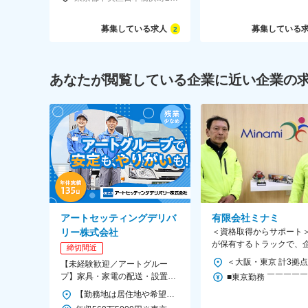
募集している求人
募集している
2
あなたが閲覧している企業に近い企業の
アートセッティングデリバ
有限会社ミナミ
リー株式会社
＜資格取得からサポート
が保有するトラックで、
締切間近
法人向けの近距離メイン
【未経験歓迎／アートグルー
の集配・配送業務
プ】家具・家電の配送・設置★
普免があればOK！ほとんどが中
【勤務地は居住地や希望を考慮＆転勤ほぼなし】 ＜北海道＞ 札幌市 ＜宮城＞ 仙台市 ＜茨城＞ 水戸市、つくば市 ＜栃木＞ 鹿沼市 ＜群馬＞ 高崎 ＜埼玉＞ 熊谷市、草加市、さいたま市、所沢市 ＜千葉＞ 千葉市、木更津市、船橋市、柏市 ＜東京＞ 足立区、練馬区、江東区、大田区、府中市、町田市 ＜神奈川＞ 横浜市、川崎市、海老名市、足柄上郡 ＜新潟＞ 新潟市 ＜富山＞ 射水市 ＜石川＞ 金沢市 ＜長野＞ 中野市、松本市 ＜山梨＞ 甲斐市 ＜岐阜＞ 羽鳥郡 ＜静岡＞ 静岡市、沼津市、浜松市 ＜愛知＞ 長久手市、岡崎市、名古屋市、一宮市 ＜三重＞ 四日市市 ＜大阪＞ 住之江区、西淀川区、岸和田市、摂津市、東大阪市、豊中市 ＜京都＞ 京都市 ＜兵庫＞ 神戸市、川西市、高砂市 ＜滋賀＞ 栗東市 ＜奈良＞ 大和郡山市 ＜和歌山＞ 和歌山市 ＜岡山＞ 岡山市 ＜広島＞ 広島市、東広島市 ＜香川＞ 高松市 ＜福岡＞ 北九州市、福岡市 ＜熊本＞ 熊本市 ＜鹿児島＞ 鹿児島市 ※支店により車通勤OK ※受動喫煙対策あり
途＆未経験入社