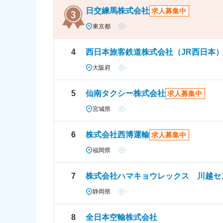
日交練馬株式会社
求人募集中
東京都
-
4
西日本旅客鉄道株式会社（JR西日本
大阪府
-
5
仙南タクシー株式会社
求人募集中
宮城県
-
6
株式会社西博運輸
求人募集中
福岡県
-
7
株式会社ハマキョウレックス 川越セ
静岡県
-
8
全日本空輸株式会社