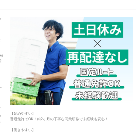
ア
経
7横
横
戸
7新
2
知
池
蟹
む
市
広
科
む
町
【始めやすい】
■
普通免許でOK！約2ヶ月の丁寧な同乗研修で未経験も安心！
矢
経
【働きやすい】
町
再配達なし＆固定ルート配送！