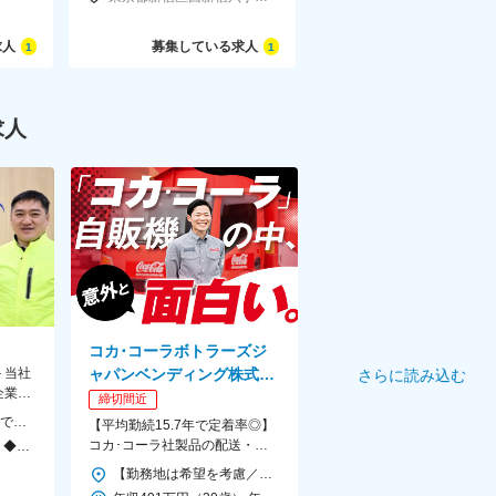
求人
募集している求人
1
1
求人
コカ･コーラボトラーズジ
＞当社
ャパンベンディング株式会
さらに読み込む
企業・
社 (コカ･コーラボトラーズ
締切間近
の貨物
ジャパングループ)
＜大阪・東京 計3拠点での募集！＞ ◎U・Iターン歓迎／転居を伴う転勤ナシ ご希望やお住まいも考慮の上で 下記いずれかの拠点に配属します 【本社】 ■大阪府阪南市石田282-5 ・南海本線「鳥取ノ荘」駅より徒歩約20分 【大阪営業所】 ■大阪府大阪市住之江区南港北2-1-10 アジア太平洋トレードセンタービル（ATCビル）ITM棟3階E-3D ・ニュートラム「トレードセンター前」駅より徒歩3分 【東京物流センター】※オープニング募集 ■東京都江東区青海4-3-7 ・ゆりかもめ「テレコムセンター」駅から徒歩8分
【平均勤続15.7年で定着率◎】
コカ･コーラ社製品の配送・自
■東京勤務 ￣￣￣￣￣ ◆トレーラードライバー：月給40万円以上＋諸手当 （※週1回長距離配送可能な方は、月給45万円以上） ◆大型ドライバー：月給35～40万円以上＋諸手当 ◆4tドライバー：月給30万円以上＋諸手当 ※試用期間1ヵ月（期間中は時給2000円） ※固定残業代（一律7万円以上／40時間分）（月給制の場合）を含みます。超過分は別途支給いたします。 ■大阪勤務 ￣￣￣￣￣ ◆トレーラードライバー：月給35万円以上＋諸手当 ◆大型ドライバー：月給30万円以上＋諸手当 （※週1回長距離配送可能な方は、月給40万円以上） ◆4tドライバー：月給25万円以上＋諸手当 ※試用期間1ヵ月（期間中は時給2000円） ※固定残業代（一律4万7000円以上／30時間分）（月給制の場合）を含みます。超過分は別途支給いたします。 ■収入例 ￣￣￣￣ 【平均年収】 ・10tドライバー：約470万円（週1回の長距離運行あり） ・トレーラー：約400万円 ・４tドライバー：約390万円 上記以上を稼いでる社員も多数在籍！
動販売機への補充／5～6名のチ
【勤務地は希望を考慮／車通勤OK】 ■ 東北 宮城・福島・山形 ■ 関東 東京・埼玉・神奈川・千葉・群馬・栃木・茨城・山梨 ■ 北信越 新潟 ■ 東海 静岡・岐阜・愛知・三重 ■ 近畿 滋賀・奈良・和歌山・大阪・京都・兵庫 ■中国・四国 岡山・香川・徳島・高知・広島・山口 ■ 九州 福岡・熊本・大分・宮崎・鹿児島・長崎・佐賀 ※一部、自社敷地内に駐車場がない拠点では、ご自身で駐車場を手配していただきます。 ※受動喫煙対策あり
ーム制