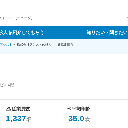
トdoda（デューダ）
求人を紹介してもらう
知りたい・聞きたい
アシスト
>
株式会社アシストの求人・中途採用情報
塚ビル4階
従業員数
平均年齢
1,337
35.0
名
歳