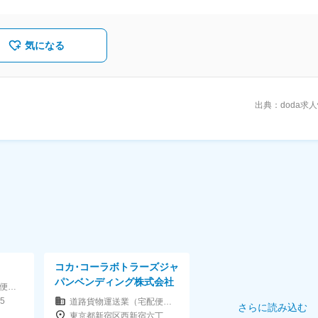
西原
スケジュール安定！毎日夕方退勤！完全土日休み！
【安定の将来】
気になる
毎年ある定額昇給で、長く続けるほど収入もUP！
出典：doda求
コカ･コーラボトラーズジャ
パンベンディング株式会社
道路貨物運送業（宅配便・トラック運送など）
5
道路貨物運送業（宅配便・トラック運送など）
さらに読み込む
東京都新宿区西新宿六丁目18番1号 住友不動産新宿セントラルパークタワー