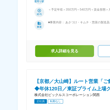
最寄り駅
組織です。 ■働き方： ・シフト制で月10日、年間120日の休日があります。 ・男性の育児休暇取得も積極的で1、2か月を年に2
回取得する方もいます。 ・夜勤はなく、9時～
＜予定年収＞350万円～540万円＜賃金形態＞月給
20時間程度です。 ■同社について： 株式会社ピックルスコーポレーション関西は、2002年設立の食品メーカーで、京都府と広
～380,000円＜昇給有無＞有＜残業手当＞有＜
給与
島県に工場を構えています。主力商品は「あさ
績）賃金はあくまでも目安の金額であり、選考
開。野菜の品質にこだわり、安心・安全な商品
■事業内容： あさづけ・キムチ・惣菜の製造
基盤を持ち、働きやすさにも注力。年間休日1
中四国地区の中心に位置する広島県府中市の広
事業
います。 変更の範囲：会社の定める業務
ット、生協向けにあさづけ・キムチ・惣菜を製造
スの子会社です。親会社である株式会社ピック
リティあふれる開発力、「ぶれない味・ぶれな
そして食の安全・安心と環境保全に取り組む管
求人詳細を見る
【京都／大山崎】ルート営業「ご
◆年休120日／東証プライム上場
株式会社ピックルスコーポレーション関西
正社員
転勤なし