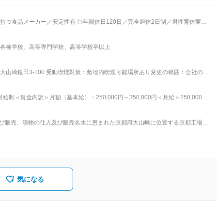
持つ食品メーカー／安定性有 ◎年間休日120日／完全週休2日制／男性育休実績多
各種学校、高等専門学校、高等学校卒以上
なりま
であるスーパー、卸売業者など日中は営業活動として外回り、夕方帰社しデスクワー
アとなっており、宿泊を伴う出張はございません。 また、目標予算はありますがノ
山崎鏡田3-100 受動喫煙対策：敷地内喫煙可能場所あり変更の範囲：会社の定
ススム」おいしさのヒミツは保存料・合成着色料を使用していないこと。安心し
 ■同社について：
制＜賃金内訳＞月額（基本給）：250,000円～350,000円＜月給＞250,000円
2002年設立の食品メーカーで、京都府と広島県に工場を構えています。主力商品
給与補足＞■昇給年1回（4月）■賞与年2回（5月・10月：計1～3ヶ月分 過去実
品「ご飯がススムキムチ」などを全国に展開。野菜の品質にこだわり、安心・安
を通じて上下する可能性があります。月給(月額)は固定手当を含めた表記です。
ム上場グループの一員として安定した経営基盤を持ち、働きやすさにも注力。年
及び販売、漬物の仕入及び販売名水に恵まれた京都府大山崎に位置する京都工場、
バランスを重視した制度が整っています。 変更の範囲：会社の定める
島工場の2工場により、関西地区及び中四国地区を中心とした、スーパーマーケ
しています。■特徴（TOPICS）： 当社は、株式会社ピックルスホールディング
ルスホールディングスは、東京証券取引所プライム市場上場しており、オリジナ
い品質」をお届けする製造力、メーカーと卸売機能を併せ持つ全国への販売力、
理力。この4つの力を強みに全国展開しています。
気になる