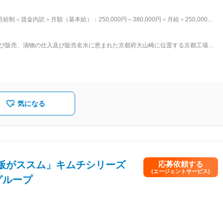
18時が定時の勤務形態です。 ・残業は繁忙期は30時間程度になるものの、平均
制＜賃金内訳＞月額（基本給）：250,000円～380,000円＜月給＞250,000円
給与補足＞■昇給年1回（4月）■賞与年2回（5月・10月：計1～3ヶ月分 過去実
づけ」「キムチ」「惣菜」で、人気商品「ご飯がススムキムチ」などを全国に展
を通じて上下する可能性があります。月給(月額)は固定手当を含めた表記です。
づくりを徹底しています。東証プライム上場グループの一員として安定した経営
及び販売、漬物の仕入及び販売名水に恵まれた京都府大山崎に位置する京都工場、
20日、育児休業取得率100％など、ワークライフバランスを重視した制度が整って
島工場の2工場により、関西地区及び中四国地区を中心とした、スーパーマーケ
しています。■特徴（TOPICS）： 当社は、株式会社ピックルスホールディング
ルスホールディングスは、東京証券取引所プライム市場上場しており、オリジナ
い品質」をお届けする製造力、メーカーと卸売機能を併せ持つ全国への販売力、
理力。この4つの力を強みに全国展開しています。
気になる
飯がススム」キムチシリーズ
応募依頼する
(エージェントサービス)
グループ