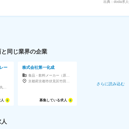
出典：doda求
西と同じ業界の企業
レー
株式会社第一化成
食品・飲料メーカー（原料含む）
京都府京都市伏見区竹田西内畑町20第一化成本社ビル2F
）
さらに読み込む
京都府京都市中京区烏丸通錦小路上る手洗水町670京都フクトクビル8F
求人
募集している求人
6
8
求人