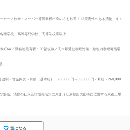
・スーパー等異業種出身の方も歓迎！ ◎安定性のある漬物、キム
休実績多数あり／夜勤なし ◎店舗管理経験や、リーダー経験を活かしてスキルアッ
各種学校、高等専門学校、高等学校卒以上
ト、パート）のシフト管理 な
確認、発注、農家との連携 ■業務の特徴： 商品をスムーズに生
ポジションです。繁忙期は3月～7、8月で1日3万パック製造することもあり、ピ
町64-2 勤務地最寄駅：JR福塩線／高木駅受動喫煙対策：敷地内喫煙可能場所
様になるため生産は落ち着く傾向にあります。10kg程度のものを運ぶことは時々
き
ット）、包装（パック）、出荷いずれかの部署へ配属となり、OJTにて生産管理業
県)
、9時～18時が定時の勤務形態です。 ・残業は繁忙期は30時間程度になるもの
制＜賃金内訳＞月額（基本給）：260,000円～380,000円＜月給＞260,000円
給与補足＞■昇給年1回（4月）■賞与年2回（5月・10月：計1～3ヶ月分 過去実
は「あさづけ」「キムチ」「惣菜」で、人気商品「ご飯がススムキムチ」などを
を通じて上下する可能性があります。月給(月額)は固定手当を含めた表記です。
全な商品づくりを徹底しています。東証プライム上場グループの一員として安定
及び販売、漬物の仕入及び販売名水に恵まれた京都府大山崎に位置する京都工場、
間休日120日、育児休業取得率100％など、ワークライフバランスを重視した制度
島工場の2工場により、関西地区及び中四国地区を中心とした、スーパーマーケ
る業務
しています。■特徴（TOPICS）： 当社は、株式会社ピックルスホールディング
ルスホールディングスは、東京証券取引所プライム市場上場しており、オリジナ
い品質」をお届けする製造力、メーカーと卸売機能を併せ持つ全国への販売力、
理力。この4つの力を強みに全国展開しています。
気になる