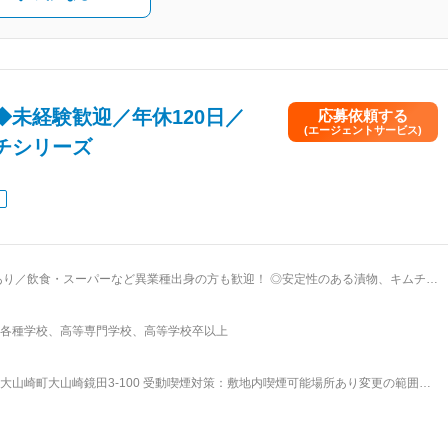
未経験歓迎／年休120日／
応募依頼する
(エージェントサービス)
チシリーズ
ーパーなど異業種出身の方も歓迎！ ◎安定性のある漬物、キムチ、
績多数あり／夜勤なし ◎店舗管理経験や、リーダー経験を活かしてスキルアップが
各種学校、高等専門学校、高等学校卒以上
ト管理 など ・製
家との連携 ■業務の特徴： 商品をスムーズに生産するた
ンです。繁忙期は3月～7、8月で1日3万パック製造することもあり、ピークは9月
山崎町大山崎鏡田3-100 受動喫煙対策：敷地内喫煙可能場所あり変更の範囲：
め生産は落ち着く傾向にあります。10kg程度のものを運ぶことは時々あります
装（パック）、出荷いずれかの部署へ配属となり、OJTにて生産管理業務をスタ