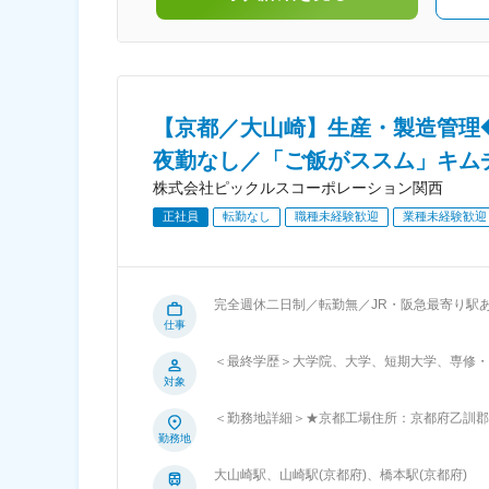
【京都／大山崎】生産・製造管理◆
夜勤なし／「ご飯がススム」キム
株式会社ピックルスコーポレーション関西
正社員
転勤なし
職種未経験歓迎
業種未経験歓迎
完全週休二日制／転勤無／JR・阪急最寄り駅あり／飲食・ス
総菜メーカー ◎年間休日120日／男性育休実
仕事
叶う！ ■業務内容： 部署のまとめ役としての業務をお任せします。 まずは製造・出荷担当として作業を行っていただき、徐々に
＜最終学歴＞大学院、大学、短期大学、専修・
メンバーの管理などの業務比率を高くしていきます。 ■主な業務内容： ・人材（アルバイト、パート）のシフ
対象
造進捗などスケジュールの管理 ・調味料、食材等の在庫確認、発注、農
めに、モノ・ヒトを管理していただくポジショ
＜勤務地詳細＞★京都工場住所：京都府乙訓郡大
末となります。10月～2月は秋冬仕様になるた
無
勤務地
が、基本的に重労働は発生しません◎ ■入社後の流れ： 工場全体を体験いただき、製造の流れについて学んでいただきます。 そ
の後適性に応じて、野菜の加工（カット）、包
大山崎駅、山崎駅(京都府)、橋本駅(京都府)
ートしていただきます！ ■組織構成： 生産管理・製造管理は8名 京都工場全体：アルバイト・パートさんを含めると約150名の