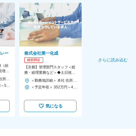
レー
株式会社第一化成
さらに読み込む
締切間近
務（給
【京都】管理部門スタッフ＜総
続増収
務・経理業務など＞◆土日祝休
／残業
◆食品素材・添加物メーカー◆
＜勤務地詳細＞ 本社 住所：京都府京都市中京区烏丸通錦小路上る手洗水町670 京都フクトクビル8F 勤務地最寄駅：地下鉄烏丸線線／四条駅 受動喫煙対策：屋内全面禁煙 変更の範囲：会社の定める事業所
＜勤務地詳細＞ 本社 住所：京都府京都市伏見区竹田西内畑町20 第一化成本社ビル2F 勤務地最寄駅：近鉄・地下鉄線／竹田駅 受動喫煙対策：敷地内全面禁煙 変更の範囲：会社の定める事業所
業界未経験歓迎
＜予定年収＞ 420万円～520万円 ＜賃金形態＞ 月給制 ＜賃金内訳＞ 月額（基本給）：243,038円～307,848円 固定残業手当/月：56,962円～72,152円（固定残業時間30時間0分/月） 超過した時間外労働の残業手当は追加支給 ＜月給＞ 300,000円～380,000円（一律手当を含む） ＜昇給有無＞ 有 ＜残業手当＞ 有 ＜給与補足＞ 基本給には固定残業代は含まれていません。 固定残業代として：（56,962円～72,152円/30時間分）残業が無い場合も支給し、超過分は別途支給します。 実質的な平均残業時間は20時間程度です。 また水曜日はノー残業デーです。 賃金はあくまでも目安の金額であり、選考を通じて上下する可能性があります。 月給(月額)は固定手当を含めた表記です。
＜予定年収＞ 352万円～480万円 ＜賃金形態＞ 月給制 ＜賃金内訳＞ 月額（基本給）：220,000円～300,000円 ＜月給＞ 220,000円～300,000円 ＜昇給有無＞ 有 ＜残業手当＞ 有 ＜給与補足＞ ■昇給：年1回（11月） ■賞与：年2回（6月・12月）※過去実績：4ヶ月分 賃金はあくまでも目安の金額であり、選考を通じて上下する可能性があります。 月給(月額)は固定手当を含めた表記です。
気になる