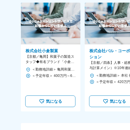
株式会社小倉製菓
株式会社バル・コーポ
【京都／亀岡】和菓子の製造ス
ション
タッフ◆有名ブランド「小倉山
【京都／四条】人事・総
荘」の工場◆夜勤なし／年間休
与計算メイン）※10年連
＜勤務地詳細＞ 亀岡和菓子工場 住所：京都府亀岡市大井町南金岐重見53 勤務地最寄駅：JR線／並河駅 受動喫煙対策：屋内全面禁煙 変更の範囲：会社の定める事業所
日120日
増益の企業／年休125日
＜予定年収＞ 400万円～600万円 ＜賃金形態＞ 月給制 ＜賃金内訳＞ 月額（基本給）：220,000円～300,000円 ＜月給＞ 220,000円～300,000円 ＜昇給有無＞ 有 ＜残業手当＞ 有 ＜給与補足＞ ※前職の経験や年収を考慮します。 ■年収構成：月給＋賞与 ■賞与：年2回（他、業績に応じて決算賞与支給の場合有り） ■昇給：年1回（4月） ■手当：家族手当、役職手当、他 賃金はあくまでも目安の金額であり、選考を通じて上下する可能性があります。 月給(月額)は固定手当を含めた表記です。
20時間ほど
気になる
気になる