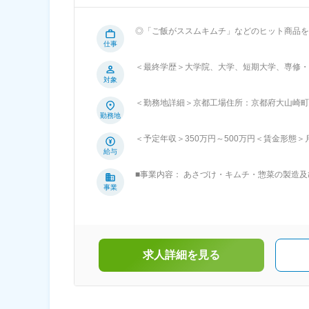
◎「ご飯がススムキムチ」などのヒット商品を
数ありで働き方充実 ■業務内容： 「ご飯がススム」キムチシリーズをはじめとした漬物、キムチ、総菜の製造・販売を行う当社
仕事
にて、営業担当としてご活躍いただきます。 【具体的には】 ・スーパー等の商品部への商品、売場提案 ・売場、商品のマーケ
＜最終学歴＞大学院、大学、短期大学、専修・
ットリサーチ ・PB開発、仕入商品の商談 など 【営業スタイル】 新規開拓営業はほとんどなく、基本はルート営業と
対象
す。 担当社数は10～20社程度で、顧客先
クというスタイルです。 基本的には関西エリ
＜勤務地詳細＞京都工場住所：京都府大山崎町大
ルマはございません。 【商品魅力】 ほぼどこのスーパーでも売っている有名商品を扱えます。「ご飯がススム」キムチは漬物業
める事業所
勤務地
界でもトップシェアを誇る商品です！「ご飯が
て召し上がっていただける商品を提案いただけます◎ ■組織構成： 5名（20代～50代）が在籍しております。
＜予定年収＞350万円～500万円＜賃金形態＞月給
株式会社ピックルスコーポレーション関西は、
～350,000円＜昇給有無＞有＜残業手当＞有＜
給与
は「あさづけ」「キムチ」「惣菜」で、人気商
績）賃金はあくまでも目安の金額であり、選考
全な商品づくりを徹底しています。東証プライ
■事業内容： あさづけ・キムチ・惣菜の製造
間休日120日、育児休業取得率100％など、ワークライフ
中四国地区の中心に位置する広島県府中市の広
事業
業務
ット、生協向けにあさづけ・キムチ・惣菜を製造
スの子会社です。親会社である株式会社ピック
リティあふれる開発力、「ぶれない味・ぶれな
そして食の安全・安心と環境保全に取り組む管
求人詳細を見る