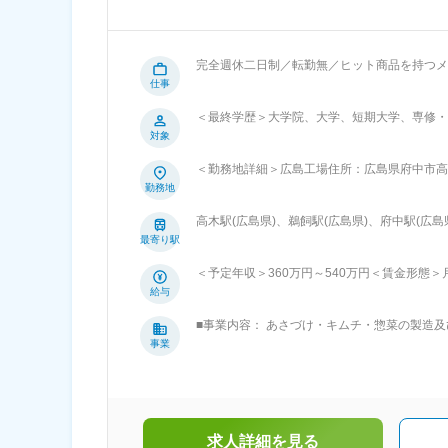
完全週休二日制／転勤無／ヒット商品を持つメーカー／飲食
チ、総菜メーカー ◎年間休日120日／男性育
仕事
プが叶う！ ■業務内容： 部署のまとめ役としての業務をお任せします。 まずは製造・出荷担当として作業を行っていただき、
＜最終学歴＞大学院、大学、短期大学、専修・
徐々にメンバーの管理などの業務比率を高くしていきます。 ■主な業務内容： ・人材（アルバイ
対象
ど ・製造進捗などスケジュールの管理 ・調味料、食材等の在庫
産するために、モノ・ヒトを管理していただく
＜勤務地詳細＞広島工場住所：広島県府中市高木
ークは9月末となります。10月～2月は秋冬仕
あり変更の範囲：無
勤務地
ありますが、基本的に重労働は発生しません◎ ■入社後の流れ： 工場全体を体験いただき、製造の流れについて学んでいただ
ます。 その後適性に応じて、野菜の加工（カ
高木駅(広島県)、鵜飼駅(広島県)、府中駅(広島
務をスタートしていただきます！ ■組織構成： 生産管理・製造管理は8名 広島工場全体：アルバイト・パートさんを含めると約
最寄り駅
150名の組織です。 ■働き方： ・シフト制で月10日、年間120日の休日があります。 ・男性の育児休暇取得も積極的で1、2か月
を年に2回取得する方もいます。 ・夜勤はなく
＜予定年収＞360万円～540万円＜賃金形態＞月給
の、平均20時間程度です。 ■同社について： 株式会社ピックルスコーポレーション関西は、2002年設立の食品メーカーで、京
～380,000円＜昇給有無＞有＜残業手当＞有＜
給与
都府と広島県に工場を構えています。主力商品
績）賃金はあくまでも目安の金額であり、選考
全国に展開。野菜の品質にこだわり、安心・安
■事業内容： あさづけ・キムチ・惣菜の製造
した経営基盤を持ち、働きやすさにも注力。年
中四国地区の中心に位置する広島県府中市の広
事業
が整っています。 変更の範囲：会社の定め
ット、生協向けにあさづけ・キムチ・惣菜を製造
スの子会社です。親会社である株式会社ピック
リティあふれる開発力、「ぶれない味・ぶれな
そして食の安全・安心と環境保全に取り組む管
求人詳細を見る