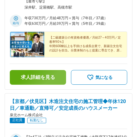
ません※車通勤OK（駐車場有）※高槻・本社に限る※受動喫煙
【最寄り駅】
対策あり■本社メインショールーム大阪府堺市中区深井中町
深井駅、淀屋橋駅、高槻市駅
3211■堂島オフィス大阪府大阪市北区西天満2-6-8 堂島ビルヂ
ング7階■高槻ショールーム大阪府高槻市若松町11-4【アクセ
年収730万円／月給48万円＋賞与（7年目／37歳）
ス】■本社メインショールーム南海電鉄泉北線「深井駅」より
給与
年収630万円／月給39万円＋賞与（5年目／39歳）
徒歩13分※大阪メトロ御堂筋線「なかもず駅」より南海電鉄に
乗り換え1駅目■堂島オフィス御堂筋線「淀屋橋駅」より徒歩5
【二級建築士の有資格者優遇／月給27～40万円／定
分■高槻ショールームJR「高槻駅」よりバスで11分（バス停
着率90％】
「南辻子」より徒歩すぐ）＼直行直帰を活用しながら、効率よ
年間600棟以上を手掛ける成長企業で、新築注文住宅
く働けます！／現場調査などで外出した際は、状況に応じて直
の設計を担当。分業体制のもと提案に専念でき、原
則定時退社・年休120日以上など働きやすさも整って
行直帰も可能です。京都エリアの物件であれば、調査後に最寄
います。
りのショールームで業務を進めることも。ノートパソコンも支
給しており、移動時間を抑えながら効率よく働けます。
求人詳細を見る
気になる
【京都／伏見区】木造注文住宅の施工管理◆年休120
日／車通勤／直帰可／安定成長のハウスメーカー
泉北ホーム株式会社
正社員
転勤なし