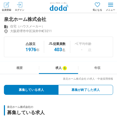
会員登録
ログイン
気になる
泉北ホーム株式会社
メニュー
会員登録（無料）
ログイン
住宅（ハウスメーカー）
大阪府堺市中区深井中町3211
はじめてdodaをご利用される方へ
設立
従業員数
平均年齢
1976
403
-
年
名
歳
求人を探す
求人を紹介してもらう
概要
求人
年収
泉北ホーム株式会社 の求人・中途採用情報
知りたい・聞きたい
募集している求人
募集が終了した求人
イベント
泉北ホーム株式会社の
専門サイト
募集している求人