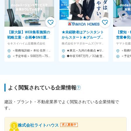
【新大阪】WEB集客施策の
★未経験者はアシスタント
【愛知・
戦略立案・企画◆SNS運用
からスタート★グループの
営業◆完
など／年休125日／プライ
資本力と商品力・保証力で
み◎／お
セキスイハイム近畿株式会社
株式会社ヤマダホームズ (ヤマダホールディングスグループ)
ヤマト住建
ム上場積水化学G
年収1000万円以上も
制／３～
＜勤務地詳細＞ 本社 住所：大阪府大阪市淀川区宮原1-6-1 新大阪ブリックビル11F 勤務地最寄駅：東海道新幹線・山陽新幹線／新大阪駅 受動喫煙対策：屋内全面禁煙 変更の範囲：会社の定める事業所
★東北～九州の各拠点 ★U・Iターン歓迎 ★希望を十分配慮して配属します ★自動車通勤OK （東北） 盛岡、秋田、北上、一関、仙台、大崎、名取、宮城郡、郡山、福島、いわき （関東） 宇都宮、河内郡、那須塩原、小山、前橋、高崎、伊勢崎、太田、水戸、日立、ひたちなか、筑西、つくば、守谷、神栖、さいたま、熊谷、久喜、春日部、川越、三郷、立川、八王子、渋谷、江戸川、千葉、市原、木更津、富里、成田、茂原、松戸、市川、印西、横浜、川崎、藤沢、平塚、相模原、海老名 （甲信越） 甲府、中巨摩郡、長野、新潟、長岡、富山、魚津、金沢、野々市、福井 （東海・中部） 静岡、浜松、掛川、富士、三島、名古屋、豊橋、豊川、岡崎、知立、半田、日進、一宮、春日井、岐阜、四日市 （近畿） 近江八幡、草津、彦根、京都、久世郡、大阪、和泉、箕面、神戸、伊丹、加古川、姫路、三田、奈良、桜井、岩出 （中国・四国） 広島、倉敷、福山、高松、善通寺、綾歌郡、鳴門、松山、大洲、伊予郡、新居浜 （九州） 福岡、北九州、大野城、久留米、大分、佐賀、熊本、上益城郡、宮崎、都城、延岡、姶良、鹿児島、鹿屋、姶良
＜予定年収＞ 500万円～750万円 ＜賃金形態＞ 月給制 補足事項なし ＜賃金内訳＞ 月額（基本給）：245,000円～321,000円 ＜月給＞ 245,000円～321,000円 ＜昇給有無＞ 有 ＜残業手当＞ 有 ＜給与補足＞ ※経験・年齢・能力などを考慮致します。 ■昇給：年1回 ■賞与：年2回（6月・12月※25年下期実績3.1ヶ月分／回） 賃金はあくまでも目安の金額であり、選考を通じて上下する可能性があります。 月給(月額)は固定手当を含めた表記です。
◆年収1387万円 ／ 32歳 営業職 ／入社3年目(主任職)
よく閲覧されている企業情報
建設・プラント・不動産業界でよく閲覧されている企業情報で
す。
株式会社ライトハウス
求人募集中