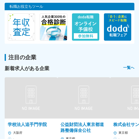
転職お役立ちツール
注目の企業
新着求人がある企業
一覧へ
学校法人追手門学院
公益財団法人東京都道
株式会社サ
路整備保全公社
大阪府
東京都
-
東京都
-