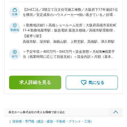
ーズを直接聞くことができるため、社内から「お客様にもっと
喜んでもらいたい」「お客様の要望に応えたい」という声が上
【2×4工法／3階立て注文住宅施工棟数／大阪府下17年連続1位
がり、泉北ホームの標準装備がどんどん良い商品へと変更され
仕事
を獲得／安定成長のハウスメーカー×揃い過ぎている／好環境
ていきました。それが『泉北ホームのフル装備の家』のはじま
＝長い視点を持って、家づくりを楽しめる会社です】 ■仕事の
りです。今では、私たちが標準採用している一流メーカーが、
内容： ・当社にて、お客様の理想とライフスタイルを形にす
＜勤務地詳細1＞高槻ショールーム住所：大阪府高槻市若松町
お客様のシェアを独占しようと、少しずつ標準品のレベルを上
る、注文住宅の設計をお任せします。各専門スタッフのサポー
勤務地
11-4 勤務地最寄駅：阪急電鉄 阪急京都線／高槻市駅受動喫煙
げてくれるようになり、泉北ホームの標準装備は大手ハウスメ
トで、お客様と向き合うコア業務に集中いただける環境です。
対策：屋内全面禁煙＜勤務地詳細2＞本社メインショールーム
【最寄り駅】
ーカーを上回るレベルになりました。 変更の範囲：無
・担当件数は月平均2.5棟 ■具体的には… （1）お打ち合わせ：
住所：大阪府堺市中区深井中町3211 勤務地最寄駅：南海電鉄
高槻市駅、深井駅、御殿山駅、上野芝駅、高槻駅、津久野駅
お客様との打ち合わせで理想を具体化し、予算や実際の生活シ
泉北線／深井駅受動喫煙対策：屋内全面禁煙＜勤務地詳細3＞
ーンも考えながら提案を行います （2）プランニング：内容が
堂島ショールームLive住所：〒530-0047 大阪府大阪市北区西
＜予定年収＞400万円～560万円＜賃金形態＞月給制■残業手
固まればそれを形にする作業へ。図面作成は専門スタッフが担
天満２丁目６－８ 堂島ビルヂング１階勤務地最寄駅：Osaka
給与
当（残業時間に応じて別途支給）＜賃金内訳＞月額（基本
当するので、法規チェックや構造調整、お客様のこだわりを反
Metro御堂筋線／淀屋橋駅受動喫煙対策：屋内全面禁煙変更の
給）：270,000円～400,000円＜月給＞270,000円～400,000円
映するコア業務に専念可能 （3）部門連係：完成した設計図
範囲：無
＜昇給有無＞有＜残業手当＞有＜給与補足＞■各種手当＋賞与
は、各部門へ引き継ぎ。「この間取りにした理由」「お客様の
年2回（昨年度実績2～4か月分）賃金はあくまでも目安の金額
こだわり」など設計意図や背景まで共有します 【働きやすさ
であり、選考を通じて上下する可能性があります。月給(月額)
をデザインできる環境】 ・残業は月平均10時間程度で、定時
求人詳細を見る
は固定手当を含めた表記です。
気になる
退社が基本。担当が増える時期でも残業は月15時間以下で体
力的な負担は大きくありません。週2回の休日はあなたの裁量
で自由に設定でき、9連休の取得をする社員も。 ・また、お役
様とのお打ち合わせでショールームに出向いた際も、そのまま
ショールームで業務を行ってOK。直帰も可能。プライベート
を大切にしながら、専門性を高められます。 ■魅力： ・「建
泉北ホーム株式会社の求人を職種で絞り込む
設業界は休みが取りにくい」そんな常識、当社にはありませ
技術職・専門職（建設・建築・不動産・プラント・工場）
ん。専門部門の協力で、年休120日、基本定時退社が可能で