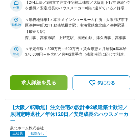
ーズを直接聞くことができるため、社内から「お客様にもっと
【2×4工法／3階立て注文住宅施工棟数／大阪府下17年連続1位
喜んでもらいたい」「お客様の要望に応えたい」という声が上
仕事
を獲得／安定成長のハウスメーカー×揃い過ぎている／好環境
がり、泉北ホームの標準装備がどんどん良い商品へと変更され
＝長い視点を持って、家づくりを楽しめる会社です】 ■仕事の
ていきました。それが『泉北ホームのフル装備の家』のはじま
内容： ・注文住宅の設計／施工／リフォームを行う当社に
＜勤務地詳細1＞本社メインショールーム住所：大阪府堺市中
りです。今では、私たちが標準採用している一流メーカーが、
て、施工管理のポジションをお任せ致します。協力会社はお付
勤務地
区深井中町3211 勤務地最寄駅：南海電鉄泉北線／深井駅受動
お客様のシェアを独占しようと、少しずつ標準品のレベルを上
き合いも長く、意思疎通がしやすい環境です。 ・施工期間は
喫煙対策：屋内全面禁煙＜勤務地詳細2＞高槻ショールーム住
【最寄り駅】
げてくれるようになり、泉北ホームの標準装備は大手ハウスメ
約5か月／1現場、月3棟程担当 ・施工管理エリアは大阪府を中
所：大阪府高槻市若松町11-4 勤務地最寄駅：阪急電鉄 阪急京
深井駅、高槻市駅、上野芝駅、御殿山駅、津久野駅、高槻駅
ーカーを上回るレベルになりました。 変更の範囲：無
心に、兵庫県／京都府／奈良県／和歌山県と関西エリアです。
都線／高槻市駅受動喫煙対策：屋内全面禁煙変更の範囲：転居
【具体的には】 （1）打ち合わせ：社内の設計士やインテリア
を伴う転勤なし
＜予定年収＞500万円～600万円＜賃金形態＞月給制■基本給
コーディネーターと行います。 （2）各種手配：資材の発注や
給与
370,000円～を含む／月■残業手当（残業時間に応じて別途支
協力会社の手配 （3）現場管理：工程／品質／安全など、監督
給）＜賃金内訳＞月額（基本給）：370,000円～410,000円＜
業務 （4）完成／引き渡し （5）アフターフォロー ■入社後の
月給＞370,000円～410,000円＜昇給有無＞有＜残業手当＞有
流れ： ・現場への同行からスタート。教育担当の先輩のサポ
＜給与補足＞■各種手当＋賞与年2回賃金はあくまでも目安の
ートのもと、当社のルールと現場の流れを体感いただきながら
金額であり、選考を通じて上下する可能性があります。月給
経験やスキルに合わせて取り組んでいただけます。 ・「経験
求人詳細を見る
(月額)は固定手当を含めた表記です。
気になる
が浅い方」「2×4工法の経験のない方」も安心してチャレンジ
＆じっくり成長できる環境です。 ■魅力： ・完全週休2日制
で、年間休日120日とライフワークバランスを重視しながら働
くことが可能です。 ■企業について： ・1976年の創業から、
【大阪／転勤無】注文住宅の設計◆2級建築士歓迎／
私がもっとも大事にしていることは、「すべてにおいて逆目
原則定時退社／年休120日／安定成長のハウスメーカ
線」です。自分が住むという目線、つまり「お客様の目線」に
ー
立つということです。泉北ホームでは、一組のお客様にショー
ルームスタッフ、営業担当、設計士、インテリアコーディネー
泉北ホーム株式会社
ター、現場監督、大工、資金融資管理部といった各分野のプロ
正社員
転勤なし
が専任で付きます。 専任スタッフが付くことで、お客様のニ