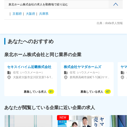
す。 変更の範囲：建築確認申請の経験がない場合、申請課へ
泉北ホーム株式会社の求人を勤務地で絞り込む
数ヶ月配属
京都府
大阪府
兵庫県
出典：doda求人情報
あなたへのおすすめ
泉北ホーム株式会社と同じ業界の企業
セキスイハイム近畿株式会社
株式会社ヤマダホームズ
ヤ
住宅（ハウスメーカー）
住宅（ハウスメーカー）
大阪府大阪市淀川区宮原1-6-1新大阪ブリックビル11F
群馬県高崎市栄町1-1(株)ヤマダ電機本社ビル1F
募集している求人
31
募集している求人
47
あなたが閲覧している企業に近い企業の求人
NEW