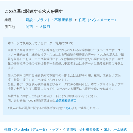
この企業に関連する求人を探す
業種
建設・プラント・不動産業界
住宅（ハウスメーカー）
所在地
関西
大阪府
本ページで取り扱っているデータ・写真について
国税庁に登録されている法人番号を元に作られている企業情報データベースです。ユー
ソナー株式会社・株式会社フィスコによる有価証券報告書のデータ・dodaの求人より情
報を取得しており、データ取得日によっては情報が最新ではない場合があります。本情
報の著作権その他の権利は各データ提供元事業者または各データに係る権利者に帰属し
ます。
個人の利用に関する目的以外で本情報の一部または全部を引用、複製、改変および譲
渡、転貸、提供することは禁止されています。
当社、各データ提供元事業者および各データに係る権利者は、本ウェブサイトおよび本
情報の利用ならびに閲覧によって生じたいかなる損害にも責任を負いかねます。
掲載情報に関するご相談ご要望は、下記までお問い合わせください。
問い合わせ先：doda担当営業または
企業様相談窓口
※個人の方の写真に関するお問い合わせは
こちら
よりご連絡ください。
転職・求人doda（デューダ）トップ
>
企業情報・会社概要検索
>
泉北ホーム株式