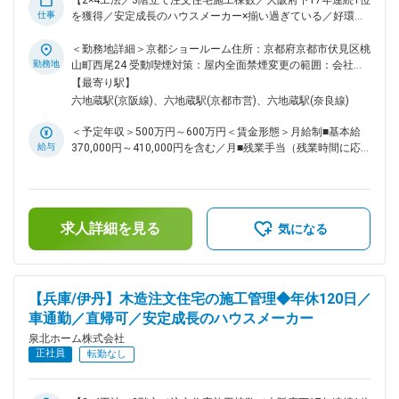
【2×4工法／3階立て注文住宅施工棟数／大阪府下17年連続1位
仕事
を獲得／安定成長のハウスメーカー×揃い過ぎている／好環境
＝長い視点を持って、家づくりを楽しめる会社です】 ■仕事の
内容： ・注文住宅の設計／施工／リフォームを行う当社に
＜勤務地詳細＞京都ショールーム住所：京都府京都市伏見区桃
て、施工管理のポジションをお任せ致します。協力会社はお付
勤務地
山町西尾24 受動喫煙対策：屋内全面禁煙変更の範囲：会社の
き合いも長く、意思疎通がしやすい環境です。 ・施工期間は
定める事業所
【最寄り駅】
約5か月／1現場、月3棟程担当 ・施工管理エリアは大阪府を中
六地蔵駅(京阪線)、六地蔵駅(京都市営)、六地蔵駅(奈良線)
心に、兵庫県／京都府／奈良県／和歌山県と関西エリアです。
【具体的には】 （1）打ち合わせ：社内の設計士やインテリア
＜予定年収＞500万円～600万円＜賃金形態＞月給制■基本給
コーディネーターと行います。 （2）各種手配：資材の発注や
給与
370,000円～410,000円を含む／月■残業手当（残業時間に応
協力会社の手配 （3）現場管理：工程／品質／安全など、監督
じて別途支給）＜賃金内訳＞月額（基本給）：370,000円～
業務 （4）完成／引き渡し （5）アフターフォロー ■入社後の
410,000円＜月給＞370,000円～410,000円＜昇給有無＞有＜
流れ： ・現場への同行からスタート。教育担当の先輩のサポ
残業手当＞有＜給与補足＞■各種手当＋賞与年2回賃金はあく
ートのもと、当社のルールと現場の流れを体感いただきながら
までも目安の金額であり、選考を通じて上下する可能性があり
経験やスキルに合わせて取り組んでいただけます。 ・「経験
求人詳細を見る
ます。月給(月額)は固定手当を含めた表記です。
気になる
が浅い方」「2×4工法の経験のない方」も安心してチャレンジ
＆じっくり成長できる環境です。 ■魅力： ・完全週休2日制
で、年間休日120日とライフワークバランスを重視しながら働
くことが可能です。 ■企業について： ・1976年の創業から、
【兵庫/伊丹】木造注文住宅の施工管理◆年休120日／
私がもっとも大事にしていることは、「すべてにおいて逆目
車通勤／直帰可／安定成長のハウスメーカー
線」です。自分が住むという目線、つまり「お客様の目線」に
立つということです。泉北ホームでは、一組のお客様にショー
泉北ホーム株式会社
ルームスタッフ、営業担当、設計士、インテリアコーディネー
正社員
転勤なし
ター、現場監督、大工、資金融資管理部といった各分野のプロ
が専任で付きます。 専任スタッフが付くことで、お客様のニ