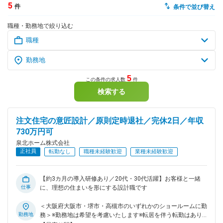
5
件
条件で並び替え
dodaチャットサポート
職種・勤務地で絞り込む
対応時間：10:00～22:00(日曜・年末年始を除く)
自動案内は24時間365日対応
転職の「モヤモヤ」、一人で悩まず
気軽に相談してみませんか？
dodaの使い方は？
今の仕事を続けるべき？
5
この条件の求人数
件
検索する
ヘルプ
サイトマップ
注文住宅の意匠設計／原則定時退社／完休2日／年収
730万円可
泉北ホーム株式会社
正社員
転勤なし
職種未経験歓迎
業種未経験歓迎
【約3カ月の導入研修あり／20代・30代活躍】お客様と一緒
仕事
に、理想の住まいを形にする設計職です
＜大阪府大阪市・堺市・高槻市のいずれかのショールームに勤
勤務地
務＞※勤務地は希望を考慮いたします※転居を伴う転勤はあり