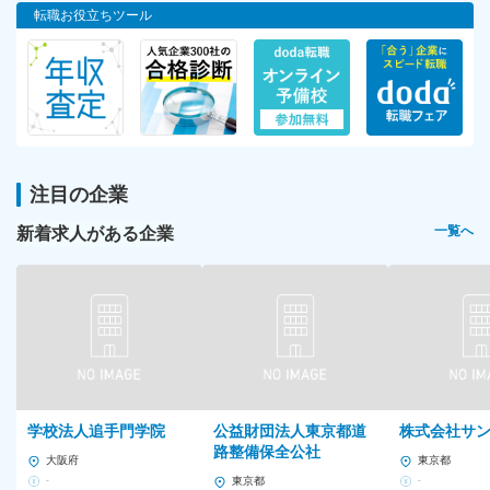
転職お役立ちツール
注目の企業
新着求人がある企業
一覧へ
学校法人追手門学院
公益財団法人東京都道
株式会社サ
路整備保全公社
大阪府
東京都
-
東京都
-