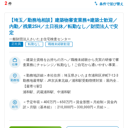
2
件
条件で並び替え
dodaチャットサポート
対応時間：10:00～22:00(日曜・年末年始を除く)
【埼玉／勤務地相談】建築物審査業務※建築士歓迎／
自動案内は24時間365日対応
転職の「モヤモヤ」、一人で悩まず
内勤／残業25H／土日祝休／転勤なし／財団法人で安
気軽に相談してみませんか？
定
dodaの使い方は？
一般財団法人さいたま住宅検査センター
今の仕事を続けるべき？
正社員
転勤なし
職種未経験歓迎
～建築士資格をお持ちの方へ／職種未経験から充実の研修で審
仕事
査業務にチャレンジ／転勤なし！ご自宅から通いやすい事業所
ヘルプ
サイトマップ
に配属／建築物の「安心と安全」を提供するお仕事～ ■業務概
要： お客さまが作成した図面や申請書類が法律に適合してい
＜勤務地詳細＞本社住所：埼玉県さいたま市浦和区岸町7-12-3
るかどうかを審査します。外出ほぼなしの内勤です。 戸建住
勤務地
勤務地最寄駅：JR京浜東北線／浦和駅受動喫煙対策：屋内全
宅から店舗や倉庫、高層マンションなど、首都圏の様々な規模
面禁煙変更の範囲：無
【最寄り駅】
の案件に携われます。【変更の範囲:法人の定める業務】 ■仕
浦和駅、武蔵浦和駅、中浦和駅
事の流れ： （1）顧客より建設予定の建築物について、図面や
申請書類を受理 （2）審査開始 （3）顧客へ不明点等の確認や
＜予定年収＞400万円～650万円＜賃金形態＞月給制＜賃金内
修正の依頼 （4）終了後、上司のダブルチェック （5）「確認
給与
訳＞月額（基本給）：210,000円～330,000円＜月給＞
済証」などの合格証を発行し完了 ※顧客は建設会社の設計担当
210,000円～330,000円＜昇給有無＞有＜残業手当＞有＜給与
の方や、設計事務所の方などです。図面と向き合うだけでな
補足＞■賞与あり 昨年実績5カ月分■昇給あり賃金はあくまで
く、お客様と電話やメールでやりとりするのも、１日のうちの
も目安の金額であり、選考を通じて上下する可能性がありま
主な仕事となります。 ■組織構成： 審査担当は各拠点で10名
す。月給(月額)は固定手当を含めた表記です。