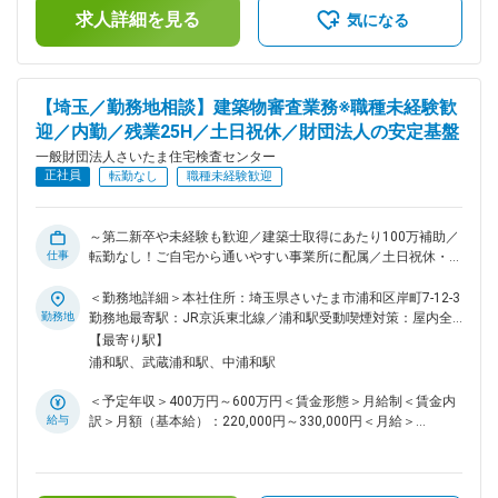
ほど在籍しております。法人全体の職員数は約250名です。 ■
求人詳細を見る
気になる
キャリアパス： 入社後は浦和本部にて1か月間研修を行い、そ
の後配属先にて業務を覚えていただきます。職種未経験でもご
安心ください！ ゆくゆくは建築基準適合判定員の資格を取得
し、管理職に昇格いただきたいと考えています。※適判資格取
【埼玉／勤務地相談】建築物審査業務※職種未経験歓
得で、月25,000円の追加手当あり！ もちろんすでに資格をお
迎／内勤／残業25H／土日祝休／財団法人の安定基盤
持ちの方は管理職からのスタートも可◎ ■魅力： 【やりがい】
・建築物の安全を守る最後の砦として、重要な業務を担ってお
一般財団法人さいたま住宅検査センター
ります。お客さまは経験豊富な建築士など、専門性の高い相談
正社員
転勤なし
職種未経験歓迎
をいただくことが多いため、常に知識のアップデートが可能。
責任と同時にやりがいを感じることができます。 ・埼玉を中
心に、関東一円の住宅はもちろん、幅広い様々な物件に携われ
～第二新卒や未経験も歓迎／建築士取得にあたり100万補助／
ます。 【企業・業務の魅力】 ・土日祝休の完全週休二日制で
仕事
転勤なし！ご自宅から通いやすい事業所に配属／土日祝休・残
年休122日、有休及び連続休暇も取得しやすい環境のため、プ
業少なめ／建築物の「安心と安全」を提供するお仕事～ ■業務
ライベートを重視した働き方が可能！ ・転勤なし！異動が発
概要： お客さまが作成した図面や申請書類が法律に適合して
＜勤務地詳細＞本社住所：埼玉県さいたま市浦和区岸町7-12-3
生する場合も、ご自宅から通える範囲での配属なので安心で
いるかどうかを審査します。外出ほぼなしの内勤です。 戸建
勤務地
勤務地最寄駅：JR京浜東北線／浦和駅受動喫煙対策：屋内全
す。 ・大手企業から安定して依頼を受けており、財団法人な
住宅から店舗や倉庫、高層マンションなど、首都圏の様々な規
面禁煙変更の範囲：無
【最寄り駅】
ので潰れることもなく、長期的に勤続を希望される方にオスス
模の案件に携われます。 ■仕事の流れ： （1）顧客より建設予
浦和駅、武蔵浦和駅、中浦和駅
メです。 ・中途入社者の多くは短期離職せず、それぞれの分
定の建築物について、図面や申請書類を受理 （2）図面確認
野で活躍しています。 変更の範囲：会社の定める業務
（3）顧客へ不明点等の確認や修正の依頼 （4）終了後、上司
＜予定年収＞400万円～600万円＜賃金形態＞月給制＜賃金内
のダブルチェック （5）「確認済証」などの合格証を発行し完
給与
訳＞月額（基本給）：220,000円～330,000円＜月給＞
了 ※顧客は建設会社の設計担当の方や、設計事務所の方などで
220,000円～330,000円＜昇給有無＞有＜残業手当＞有＜給与
す。図面と向き合うだけでなく、お客様と電話やメールでやり
補足＞■賞与あり■昇給あり賃金はあくまでも目安の金額であ
とりするのも、１日のうちの主な仕事となります。 ■組織構
り、選考を通じて上下する可能性があります。月給(月額)は固
成： 同ポジションの担当者は、所沢事務所が3名、その他の事