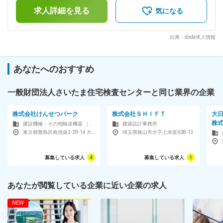
定手当を含めた表記です。
務所は10名ほど在籍しております。 法人全体の職員数は約
求人詳細を見る
気になる
250名です。 ■入社後： 入社後は浦和の本部にて1か月程度研
修を行い、その後配属先にて業務を覚えていただきます。 ゆ
くゆくは建築士や建築基準適合判定員の資格取得も目指せ、管
出典：doda求人情報
理職に昇格することも可能です。 試験前は長期休暇取得が可
能！また資格学校の費用として100万円補助など、全社を挙げ
て資格取得をサポートします。 ■魅力： ・建築士取得にかか
あなたへのおすすめ
る資格学校費用として100万補助！資格取得後3年勤続いただ
ければ返済も不要です。 ・私達は建築物の安全を守る最後の
砦です。責任と同時にやりがいを感じることができます。住宅
一般財団法人さいたま住宅検査センターと同じ業界の企業
はもちろん、幅広い様々な物件に携われます ・土日祝休の完
全週休二日制で年間休日122日、有休及び連続休暇も取得しや
株式会社けんせつパーク
株式会社ＳＨＩＦＴ
大
すい環境のため、プライベートを重視した働き方が可能です。
株
建設機械・その他輸送機器 （商社）
建築設計事務所
残業は平均25H程度ですが、子育て中の方も活躍しており、定
東京都豊島区南池袋2-28-14 大和証券池袋ビル7F
埼玉県狭山市大字上赤坂608-13
時退社ももちろん可能です。 ・転勤なし！異動が発生する場
合も、ご自宅から通える範囲での配属なので安心です。 ・大
手企業から安定して依頼を受けており、財団法人なので潰れる
募集している求人
4
募集している求人
1
こともなく、長期就業可◎福利厚生も充実！ ・中途入社者の
多くは短期離職せず、それぞれの分野で活躍しています。 変
更の範囲：会社の定める業務
あなたが閲覧している企業に近い企業の求人
NEW