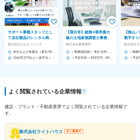
サポート事務スタッフとし
【国分寺】総務※業界最大
【狭山／
て自社製品のレンタル商品
級の土地家屋調査士事務所
製手すり
の受付～手配～返却などの
／年休128日／退職金あり
歓迎◆残
株式会社けんせつパーク
株式会社森事務所
株式会社Ｓ
事務サポートをお任せしま
制度あり
本社および各拠点（東京/埼玉/千葉/山梨）での勤務となります。 ※車・バイク通勤OK ※転居を伴う転勤はありません ＜東京＞ ■池袋本社/東京都豊島区南池袋2-28-14 大和証券池袋ビル7F ＜埼玉＞ ■和光総合仮設センター/埼玉県和光市下新倉6-15 ■朝霞総合保安センター/埼玉県朝霞市大字上内間木818 ■三郷内装仮設センター埼玉県三郷市上彦名54-1 ＜千葉＞ ■千葉北センター/千葉県千葉市花見川区天戸町756-4 ＜山梨＞ ■山梨営業所・機材センター/山梨県南アルプス市飯野2895-1
＜勤務地詳細＞ 本社 住所：東京都国分寺市西元町2-9-22 勤務地最寄駅：JR武蔵野・中央線／西国分寺駅 受動喫煙対策：敷地内喫煙可能場所あり 変更の範囲：会社の定める事業所
す
制
月給25万円以上＋諸手当＋賞与年2回 ※経験・スキルによって当社規定により決定します ※上記には固定残業代（34,034円分/20時間分）を含みます ※超過分は100％支給いたします
＜予定年収＞ 450万円～600万円 ＜賃金形態＞ 月給制 ＜賃金内訳＞ 月額（基本給）：251,000円～400,000円 ＜月給＞ 251,000円～400,000円 ＜昇給有無＞ 有 ＜残業手当＞ 有 ＜給与補足＞ ※経験・能力等を考慮し、当社規定により決定します。 ■昇給：年2回（5月、11月予定） ■賞与：年2回（7月、12月予定） ■役職手当（課長 : 60,000円、次長: 90,000円、部長: 120,000円／月） 賃金はあくまでも目安の金額であり、選考を通じて上下する可能性があります。 月給(月額)は固定手当を含めた表記です。
よく閲覧されている企業情報
建設・プラント・不動産業界でよく閲覧されている企業情報で
す。
株式会社ライトハウス
求人募集中