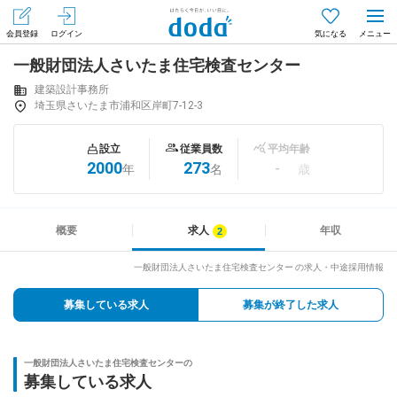
会員登録
ログイン
気になる
一般財団法人さいたま住宅検査センター
メニュー
会員登録（無料）
ログイン
建築設計事務所
埼玉県さいたま市浦和区岸町7-12-3
はじめてdodaをご利用される方へ
設立
従業員数
平均年齢
2000
273
-
年
名
歳
求人を探す
求人を紹介してもらう
概要
求人
年収
一般財団法人さいたま住宅検査センター の求人・中途採用情報
知りたい・聞きたい
募集している求人
募集が終了した求人
イベント
一般財団法人さいたま住宅検査センターの
専門サイト
募集している求人