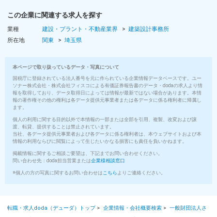
この企業に関連する求人を探す
業種
建設・プラント・不動産業界
建築設計事務所
所在地
関東
埼玉県
本ページで取り扱っているデータ・写真について
国税庁に登録されている法人番号を元に作られている企業情報データベースです。ユー
ソナー株式会社・株式会社フィスコによる有価証券報告書のデータ・dodaの求人より情
報を取得しており、データ取得日によっては情報が最新ではない場合があります。本情
報の著作権その他の権利は各データ提供元事業者または各データに係る権利者に帰属し
ます。
個人の利用に関する目的以外で本情報の一部または全部を引用、複製、改変および譲
渡、転貸、提供することは禁止されています。
当社、各データ提供元事業者および各データに係る権利者は、本ウェブサイトおよび本
情報の利用ならびに閲覧によって生じたいかなる損害にも責任を負いかねます。
掲載情報に関するご相談ご要望は、下記までお問い合わせください。
問い合わせ先：doda担当営業または
企業様相談窓口
※個人の方の写真に関するお問い合わせは
こちら
よりご連絡ください。
転職・求人doda（デューダ）トップ
>
企業情報・会社概要検索
>
一般財団法人さ