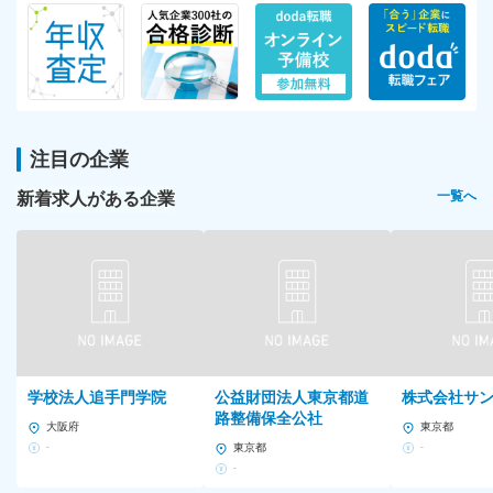
注目の企業
新着求人がある企業
一覧へ
学校法人追手門学院
公益財団法人東京都道
株式会社サ
路整備保全公社
大阪府
東京都
-
東京都
-
-