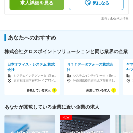
求人詳細を見る
休も取りやすい！ ・チームで業務を行い、フォローし合える
キルを考慮して決定します。【賞与】年2回＋特別賞与※賞与
気になる
からこそ可能なワークライフバランス！ ■組織構成： 配属先
は業績による。【昇給】年1回※前年度実績：平均2％程度【そ
のチームは、部長1名（40代）を含む計10名ほどで構成。20
の他固定手当】役職手当：5,100円～42,800円【その他手当】
代の若手メンバーも多く、入社後は徐々に育成業務もお任せし
出張手当：1泊につき2,000円～2,500円 ※月給には含まれてお
出典：doda求人情報
ていきます。 ■当社の特徴： ◇サイバー攻撃の増加に伴いニー
りません。賃金はあくまでも目安の金額であり、選考を通じて
ズ拡大中／創業以来18期連続で黒字達成。 ◇大手セキュリテ
上下する可能性があります。月給(月額)は固定手当を含めた表
ィベンダーとの協業やサービス企画多数。 ◇IT業界のセキュリ
記です。
あなたへのおすすめ
ティ人材不足解消を目指し、セキュリティエンジニア教育専門
の子会社を設立。 変更の範囲：会社の定める業務
株式会社クロスポイントソリューションと同じ業界の企業
日本オフィス・システム 株式
ＮＴＴデータフォース株式会
ヤ
会社
社
ヤ
システムインテグレータ（SIer）
システムインテグレータ（SIer）
東京都江東区有明3-4-10TFTビル西館5F
神奈川県横浜市港北区新横浜3-7-8スイテ新横浜13F
募集している求人
8
募集している求人
5
あなたが閲覧している企業に近い企業の求人
NEW