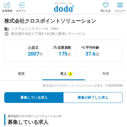
会員登録
ログイン
気になる
株式会社クロスポイントソリューション
メニュー
会員登録（無料）
ログイン
システムインテグレータ（SIer）
東京都中央区八丁堀3-14-2東八重洲シティービル
はじめてdodaをご利用される方へ
設立
従業員数
平均年齢
2007
175
37.6
年
名
歳
求人を探す
求人を紹介してもらう
概要
求人
年収
株式会社クロスポイントソリューション の求人・中途採用情報
知りたい・聞きたい
募集している求人
募集が終了した求人
イベント
株式会社クロスポイントソリューションの
専門サイト
募集している求人