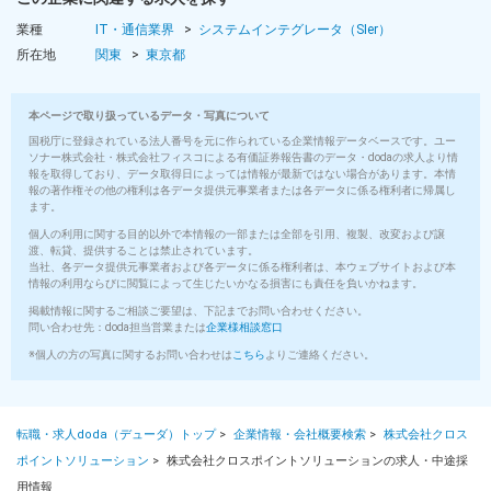
業種
IT・通信業界
システムインテグレータ（SIer）
所在地
関東
東京都
本ページで取り扱っているデータ・写真について
国税庁に登録されている法人番号を元に作られている企業情報データベースです。ユー
ソナー株式会社・株式会社フィスコによる有価証券報告書のデータ・dodaの求人より情
報を取得しており、データ取得日によっては情報が最新ではない場合があります。本情
報の著作権その他の権利は各データ提供元事業者または各データに係る権利者に帰属し
ます。
個人の利用に関する目的以外で本情報の一部または全部を引用、複製、改変および譲
渡、転貸、提供することは禁止されています。
当社、各データ提供元事業者および各データに係る権利者は、本ウェブサイトおよび本
情報の利用ならびに閲覧によって生じたいかなる損害にも責任を負いかねます。
掲載情報に関するご相談ご要望は、下記までお問い合わせください。
問い合わせ先：doda担当営業または
企業様相談窓口
※個人の方の写真に関するお問い合わせは
こちら
よりご連絡ください。
転職・求人doda（デューダ）トップ
>
企業情報・会社概要検索
>
株式会社クロス
ポイントソリューション
>
株式会社クロスポイントソリューションの求人・中途採
用情報