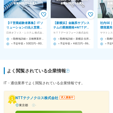
【IT営業経験者募集】ITソ
【新横浜】金融系サブシス
社内SE
リューションの法人営業
テムの業務開発※NTTデー
環境運用
◆IT全般のスペシャリスト
タグループ／リモート可／
マト運輸
日本オフィス・システム 株式会社
ＮＴＴデータフォース株式会社
◆年休121日
年休126日
みん認定
＜勤務地詳細＞ 京橋事業所 住所：東京都中央区京橋2-13-10 関電不動産京橋ビル 勤務地最寄駅：都営浅草線線／宝町駅 受動喫煙対策：屋内喫煙可能場所あり 変更の範囲：会社の定める事業所
＜勤務地詳細＞ 新横浜 住所：神奈川県横浜市港北区新横浜 受動喫煙対策：屋内全面禁煙 変更の範囲：会社の定める事業所（リモートワーク含む）
＜予定年収＞ 500万円～800万円 ＜賃金形態＞ 月給制 ※営業手当（固定残業手当）につきましては、金額ベースの為、多少時間が前後する場合がございます。 ＜賃金内訳＞ 月額（基本給）：290,000円～460,000円 固定残業手当/月：33,000円～55,000円（固定残業時間15時間0分/月） 超過した時間外労働の残業手当は追加支給 ＜月給＞ 323,000円～515,000円（一律手当を含む） ＜昇給有無＞ 有 ＜残業手当＞ 有 ＜給与補足＞ ※営業手当は固定残業手当相当です。 ※給与は、経験・能力を考慮の上、当社規定により決定します。 ■昇給：年1回（7月） ■賞与：年2回（6月、12月）※約4ヶ月分 ■標準月収例：32万円（30歳）、37万円（35歳） ■年収例：500万円（30歳）、600万円（35歳） 賃金はあくまでも目安の金額であり、選考を通じて上下する可能性があります。 月給(月額)は固定手当を含めた表記です。
＜予定年収＞ 465万円～860万円 ＜賃金形態＞ 月給制 ＜賃金内訳＞ 月額（基本給）：208,590円～328,910円 その他固定手当/月：66,400円～138,800円 ＜月給＞ 274,990円～467,710円 ＜昇給有無＞ 有 ＜残業手当＞ 有 ＜給与補足＞ ※経験等に応じて決定します。 ■昇給：年1回 ■賞与：年2回（最新2024年度実績：5.88カ月） 賃金はあくまでも目安の金額であり、選考を通じて上下する可能性があります。 月給(月額)は固定手当を含めた表記です。
よく閲覧されている企業情報
IT・通信業界でよく閲覧されている企業情報です。
NTTテクノクロス株式会社
求人募集中
東京都
-