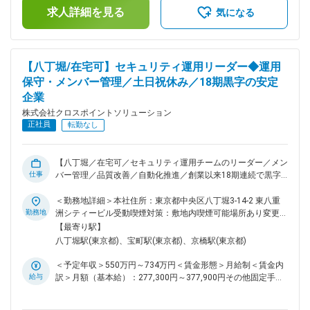
ィ運用自動化サービスなど、先進的な取り組みを進めていま
求人詳細を見る
績：2回以上/年＋特別賞与 ※賞与は業績による■昇給：1回/年
気になる
す。 変更の範囲：会社の定める業務
（前年度実績 平均2%程度）（諸手当）■役職手当：5,600円
～44,100円■資格手当：～30,000円■出張手当（対象者の
み）：一泊につき2,000円～2,500円賃金はあくまでも目安の
金額であり、選考を通じて上下する可能性があります。月給
【八丁堀/在宅可】セキュリティ運用リーダー◆運用
(月額)は固定手当を含めた表記です。
保守・メンバー管理／土日祝休み／18期黒字の安定
企業
株式会社クロスポイントソリューション
正社員
転勤なし
【八丁堀／在宅可／セキュリティ運用チームのリーダー／メン
仕事
バー管理／品質改善／自動化推進／創業以来18期連続で黒字
達成／大手企業案件／キャリアアップ可能／市場価値の高い人
材へ】 ◎ 自社内勤務で安定した環境で腰を据えて専門性を磨
＜勤務地詳細＞本社住所：東京都中央区八丁堀3-14-2 東八重
ける ◎ 品質改善・自動化に挑戦可能で仕組みづくりに関われ
勤務地
洲シティービル受動喫煙対策：敷地内喫煙可能場所あり変更の
る ◎ 上流工程へのキャリアパス！資格支援で成長できる環境
範囲：会社の定める事業所（リモートワーク含む）
【最寄り駅】
サイバー攻撃の増加に伴い、企業の安全を守るセキュリティ運
八丁堀駅(東京都)、宝町駅(東京都)、京橋駅(東京都)
用の重要性は高まっています。当社では、大手企業のシステム
環境を支える運用チームのリーダーを募集。メンバー管理や品
＜予定年収＞550万円～734万円＜賃金形態＞月給制＜賃金内
質改善を担いながら、専門性を磨き、将来的には上流工程にも
給与
訳＞月額（基本給）：277,300円～377,900円その他固定手当/
挑戦できるポジションです。 ■採用背景 サイバー攻撃の増加
月：5,100円～42,800円固定残業手当/月：44,100円～65,800
に伴い案件が拡大。対応力強化のため、運用チームをまとめる
円（固定残業時間20時間0分/月）超過した時間外労働の残業