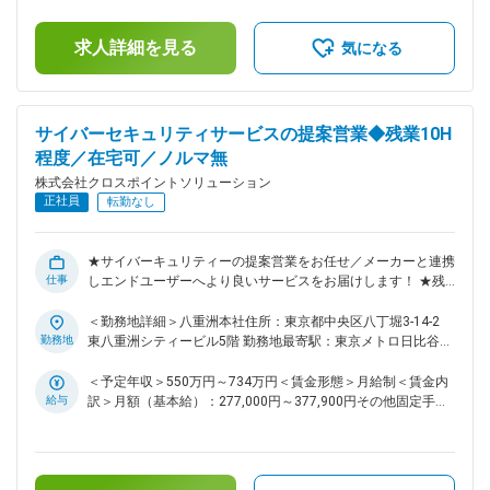
リーダーを増員します。 ■業務詳細： ・インフラ・セキュリ
手当は追加支給＜月給＞326,500円～486,500円（一律手当を
ティシステムの運用保守業務 ・運用業務に関する課題管理 ・
含む）＜昇給有無＞有＜残業手当＞有＜給与補足＞■賞与実
サービスの品質改善・運用自動化業務 ・シフトメンバーの業
求人詳細を見る
績：2回以上/年＋特別賞与 ※賞与は業績による■昇給：1回/年
気になる
務管理/エスカレーション対応 等 ■業務の魅力 自社内で腰を据
（前年度実績 平均2%程度）（諸手当）■役職手当：5,100円
えて働ける環境で、セキュリティ運用の専門性を磨けます。
～42,800円■資格手当：～30,000円■出張手当（対象者の
運用改善や自動化ツール導入など、効率化に関わる提案も可
み）：一泊につき2,000円～2,500円賃金はあくまでも目安の
能。社会的意義の高い業務で、顧客の安全を守る達成感があり
金額であり、選考を通じて上下する可能性があります。月給
サイバーセキュリティサービスの提案営業◆残業10H
ます。 ■働く環境 30名規模の組織で、社員とパートナーが協
(月額)は固定手当を含めた表記です。
程度／在宅可／ノルマ無
働。 リーダーは30～40代中心、メンバーは20代が多く、活気
あるチームです。 面倒見の良い風土で、社内SE出身者も活躍
株式会社クロスポイントソリューション
中。 ■働き方 ・週1回の在宅勤務可（業務習熟後） ・完全週休
正社員
転勤なし
2日制（土日祝休） ・長期休暇制度あり（夏季・年末年始） ■
キャリアパス 経験を積めば、より大規模な運用チームのリー
ダーや、要件定義・構築など上流工程への挑戦も可能。専門性
★サイバーキュリティーの提案営業をお任せ／メーカーと連携
を活かし、セキュリティコンサルや企画職へのキャリアも描け
仕事
しエンドユーザーへより良いサービスをお届けします！ ★残
ます。 ■企業魅力 創業以来18期連続黒字の安定企業。大手セ
業月平均10時間／チームで協力して支え合う環境／サイバー
キュリティベンダーとの協業や教育事業を展開し、業界の人材
攻撃の増加に伴いニーズ拡大中／18期連続の黒字 ■業務内容：
＜勤務地詳細＞八重洲本社住所：東京都中央区八丁堀3-14-2
不足解消にも貢献。セキュリティ運用自動化サービスなど、先
営業チームのリーダーとして、セキュリティベンダーとのサー
勤務地
東八重洲シティービル5階 勤務地最寄駅：東京メトロ日比谷線
進的な取り組みを進めています。 変更の範囲：会社の定める
ビス企画や、自社サービスの販売をお任せします。 ・お客様
／八丁堀駅受動喫煙対策：屋内喫煙可能場所あり変更の範囲：
業務
へのサービスの提案/営業 ・販売パートナー開拓 ・新規セキュ
会社の定める事業所（リモートワーク含む）
＜予定年収＞550万円～734万円＜賃金形態＞月給制＜賃金内
リティサービスの企画/検討 ※個人ノルマなどはなく、部門の
給与
訳＞月額（基本給）：277,000円～377,900円その他固定手当/
目標に向かってチームで協力して目標達成を目指していきま
月：5,100円～42,800円固定残業手当/月：44,100円～65,800
す。テレアポや飛び込み営業は行っていません。 セキュリテ
円（固定残業時間20時間0分/月）超過した時間外労働の残業
ィベンダーや販売パートナーからの紹介で提案をするスタイル
手当は追加支給＜月給＞326,200円～486,500円（一律手当を
です。 ■働きやすさ ・年休125日、有給休暇取得率は74％。有
含む）＜昇給有無＞有＜残業手当＞有＜給与補足＞※経験やス