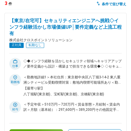
3
件
条件で並び替え
dodaチャットサポート
対応時間：10:00～22:00(日曜・年末年始を除く)
【東京/在宅可】セキュリティエンジニアへ挑戦◇イ
自動案内は24時間365日対応
転職の「モヤモヤ」、一人で悩まず
ンフラ経験活かし市場価値UP│要件定義など上流工程
気軽に相談してみませんか？
有
dodaの使い方は？
株式会社クロスポイントソリューション
今の仕事を続けるべき？
正社員
転勤なし
◇◆インフラ経験を活かしセキュリティ領域へキャリアアップ
仕事
／要件定義から設計・構築まで担当できる環境◆◇ ◇セキュリ
ヘルプ
サイトマップ
ティ未経験から挑戦可能 ◇要件定義・設計・構築など上流工程
あり ◇大手企業のセキュリティ案件に参画 ◇18期連続黒字の
＜勤務地詳細1＞本社住所：東京都中央区八丁堀3-14-2 東八重
安定基盤 セキュリティにお悩みの企業へ課題解決に向けたコ
勤務地
洲シティービル受動喫煙対策：敷地内喫煙可能場所あり＜勤務
ンサルティングから自社独自のSOCサービスを含めた運用支援
地詳細2＞顧客先住所：東京都23区内 受動喫煙対策：屋内喫煙
【最寄り駅】
まで、幅広いソリューションを提供している当社で、インフ
可能場所あり変更の範囲：会社の定める事業所（リモートワー
八丁堀駅(東京都)、宝町駅(東京都)、京橋駅(東京都)
ラ・セキュリティシステムのエンジニアとして活躍いただく方
ク含む）
を募集します。※当社の本社（八重洲）及び顧客先（大手町）
＜予定年収＞510万円～720万円＜賃金形態＞月給制＜賃金内
での業務を予定しています。 ■業務詳細： ・インフラ・セキ
給与
訳＞月額（基本給）：297,600円～389,200円その他固定手当/
ュリティシステムの要件定義 ・インフラ・セキュリティシス
月：5,600円～44,100円固定残業手当/月：47,400円～67,800
テムの設計・構築 ・システム運用設計 ■企業魅力 創業以来18
円（固定残業時間20時間0分/月）超過した時間外労働の残業
期連続黒字の安定企業。大手セキュリティベンダーとの協業や
手当は追加支給＜月給＞350,600円～501,100円（一律手当を
教育事業を展開し、業界の人材不足解消にも貢献。セキュリテ
含む）＜昇給有無＞有＜残業手当＞有＜給与補足＞■賞与実