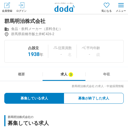
会員登録
ログイン
気になる
群馬明治株式会社
メニュー
会員登録（無料）
ログイン
食品・飲料メーカー（原料含む）
群馬県前橋市飯土井町426-2
はじめてdodaをご利用される方へ
設立
従業員数
平均年齢
1938
-
-
年
名
歳
求人を探す
求人を紹介してもらう
概要
求人
年収
群馬明治株式会社 の求人・中途採用情報
知りたい・聞きたい
募集している求人
募集が終了した求人
イベント
群馬明治株式会社の
専門サイト
募集している求人