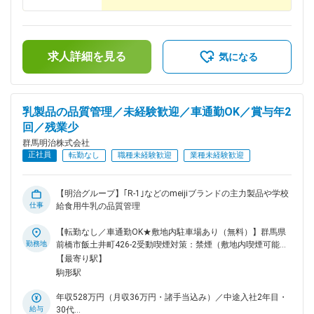
求人詳細を見る
気になる
乳製品の品質管理／未経験歓迎／車通勤OK／賞与年2
回／残業少
群馬明治株式会社
正社員
転勤なし
職種未経験歓迎
業種未経験歓迎
【明治グループ】｢R-1｣などのmeijiブランドの主力製品や学校
仕事
給食用牛乳の品質管理
【転勤なし／車通勤OK★敷地内駐車場あり（無料）】群馬県
勤務地
前橋市飯土井町426-2受動喫煙対策：禁煙（敷地内喫煙可能場
所あり）
【最寄り駅】
駒形駅
年収528万円（月収36万円・諸手当込み）／中途入社2年目・
給与
30代