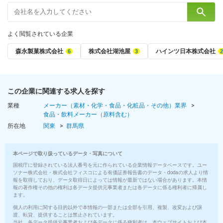
よく閲覧されている企業
森永製菓株式会社
株式会社湖池屋
ハインツ日本株式会社
この企業に関連する求人を探す
業種
メーカー（素材・化学・食品・化粧品・その他）業界
食品・飲料メーカー（原料含む）
所在地
関東
群馬県
本ページで取り扱っているデータ・写真について
国税庁に登録されている法人番号を元に作られている企業情報データベースです。ユー
ソナー株式会社・株式会社フィスコによる有価証券報告書のデータ・dodaの求人より情
報を取得しており、データ取得日によっては情報が最新ではない場合があります。本情
報の著作権その他の権利は各データ提供元事業者または各データに係る権利者に帰属し
ます。
個人の利用に関する目的以外で本情報の一部または全部を引用、複製、改変および譲
渡、転貸、提供することは禁止されています。
当社、各データ提供元事業者および各データに係る権利者は、本ウェブサイトおよび本