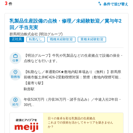
3
件
条件で並び替え
dodaチャットサポート
対応時間：10:00～22:00(日曜・年末年始を除く)
乳製品生産設備の点検・修理／未経験歓迎／賞与年2
自動案内は24時間365日対応
転職の「モヤモヤ」、一人で悩まず
回／手当充実
気軽に相談してみませんか？
群馬明治株式会社 (明治グループ)
dodaの使い方は？
正社員
転勤なし
職種未経験歓迎
業種未経験歓迎
今の仕事を続けるべき？
【明治グループ】牛乳や乳製品などの生産拠点で設備の保全・
仕事
点検などを行います。
ヘルプ
サイトマップ
【転勤なし／車通勤OK★敷地内駐車場あり（無料）】群馬県
勤務地
前橋市飯土井町426-2受動喫煙対策：禁煙（敷地内喫煙可能場
所あり）
【最寄り駅】
駒形駅
年収528万円（月収36万円・諸手当込み）／中途入社2年目・
給与
30代
年収436万円（月収28万円・諸手当込み）／中途入社2年目・
20代
日々の食卓を彩る乳製品の生産拠点
これまでの技術を活かしてキャリアを築きません
か？