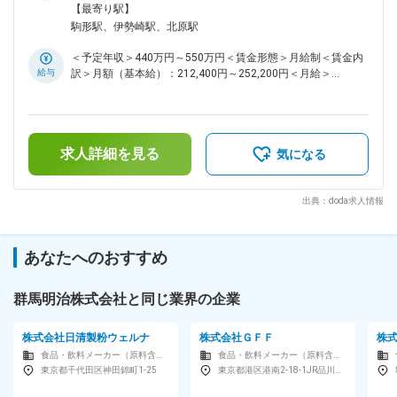
基盤と福利厚生で、長期キャリア形成が可能です。 ◎段階的
範囲：無
【最寄り駅】
な育成体制と明確なキャリアパスで長期成長が可能 ◎残業月
駒形駅、伊勢崎駅、北原駅
平均20h以内、福利厚生充実の働きやすい環境 ◎技術×事務両
面のスキルを伸ばせる成長ステージです。 ■業務内容： 当社
＜予定年収＞440万円～550万円＜賃金形態＞月給制＜賃金内
は牛乳・乳飲料・発酵乳飲料などを製造する明治グループの生
給与
訳＞月額（基本給）：212,400円～252,200円＜月給＞
産拠点として、安定した供給体制を支えています。今回、最新
212,400円～252,200円＜昇給有無＞有＜残業手当＞有＜給与
鋭ラインの増設に伴い、生産設備の保全・点検・改善活動を担
補足＞■諸手当住宅手当：5,000円～25,000円次世代育成手
う設備保全スタッフを募集します。 ■具体的には： ＜入社後
当：20,000円（扶養の子一人につき）割増賃金：月平均 約
すぐにお任せする業務＞ ・生産設備の日常点検、定期点検 ・
70,000円※割増賃金は残業手当、深夜手当など月収例：28万円
簡易トラブル対応、部品交換 ・設備点検記録や報告書の作成
求人詳細を見る
～37万円（諸手当、割増賃金含む）賃金はあくまでも目安の
気になる
・保全計画に基づく作業サポート ＜ゆくゆくお任せする業務
金額であり、選考を通じて上下する可能性があります。月給
＞ ・設備トラブルの原因分析／再発防止策の検討 ・外注業
(月額)は固定手当を含めた表記です。
者・設備メーカーとの調整 ・改善提案、稼働データ分析 ・作
出典：doda求人情報
業計画の立案および後輩育成（リーダー候補） ■配属部署：
・保全部門は10名（係長1名、主任2名ほか）。20～50代まで
幅広い年齢層が在籍し、穏やかで落ち着いた雰囲気の職場で
あなたへのおすすめ
す。まじめで誠実なメンバーが多く、安心して仕事に取り組め
ます。 ・就業時間は4パターンです。（1）6:00～14:30 （2）
8:30～17:00 （3）14:00～22:30 （4）22:00～翌6:30 ■キャリ
群馬明治株式会社と同じ業界の企業
アパス： ・1～3年目：定期点検・簡易トラブル対応 ・3～5年
目：サブリーダーとして指導・計画立案 ・5～7年目：主任と
株式会社日清製粉ウェルナ
株式会社ＧＦＦ
株
して分析・保全計画策定 ・8年目以降：係長・課長候補として
食品・飲料メーカー（原料含む）
食品・飲料メーカー（原料含む）
戦略立案・現場統括 ■当社について： 当社は株式会社明治グ
東京都千代田区神田錦町1-25
東京都港区港南2-18-1JR品川イーストビル8F
ループとして、「Ｒ－１ドリンク」や大手外食チェーンの業務
用製品などのｍｅｉｊｉブランドの主力製品や学校給食向け牛