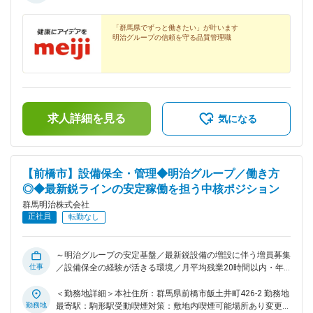
年収436万円（月収28万円・諸手当込み）／中途入社2年目・
20代
「群馬県でずっと働きたい」が叶います
明治グループの信頼を守る品質管理職
求人詳細を見る
気になる
【前橋市】設備保全・管理◆明治グループ／働き方
◎◆最新鋭ラインの安定稼働を担う中核ポジション
群馬明治株式会社
正社員
転勤なし
～明治グループの安定基盤／最新鋭設備の増設に伴う増員募集
仕事
／設備保全の経験が活きる環境／月平均残業20時間以内・年
休115日／手当充実／退職金制度有～ ＼ポイント／ ◎明治グ
ループの中核工場で最新鋭ラインの立ち上げに携わり、高度な
＜勤務地詳細＞本社住所：群馬県前橋市飯土井町426-2 勤務地
保全スキルが習得できます。 ◎明治グループならではの安定
勤務地
最寄駅：駒形駅受動喫煙対策：敷地内喫煙可能場所あり変更の