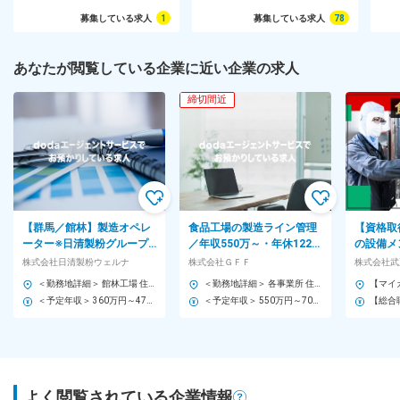
乳を製造しています。学校給食用「うんまい牛乳」は、群馬県
募集している求人
1
募集している求人
78
内の約半数の小中学校に届けられ、地域の子どもたちの健やか
な成長を支えています。 変更の範囲：会社の定める業務
あなたが閲覧している企業に近い企業の求人
締切間近
【群馬／館林】製造オペレ
食品工場の製造ライン管理
【資格取
ーター※日清製粉グループ
／年収550万～・年休122日
の設備メ
／年間休日124日／有給取
／「ゼンショー」G／残業
手コンビ
株式会社日清製粉ウェルナ
株式会社ＧＦＦ
得平均16日/社員食堂有
月平均25H
る商品の
＜勤務地詳細＞ 館林工場 住所：群馬県館林市栄町6-1 勤務地最寄駅：東武伊勢崎線／館林駅 受動喫煙対策：敷地内喫煙可能場所あり
＜勤務地詳細＞ 各事業所 住所：東京都 受動喫煙対策：屋内全面禁煙 変更の範囲：本文参照
です
＜予定年収＞ 360万円～470万円 ＜賃金形態＞ 月給制 ＜賃金内訳＞ 月額（基本給）：190,000円～270,000円 ＜月給＞ 190,000円～270,000円 ＜昇給有無＞ 有 ＜残業手当＞ 有 ＜給与補足＞ ※入社時の年齢、職務経験、保有スキル等によっては上記範囲外での年収提示となる可能性がございます。 ※賞与は年2回（6月・12月）支給で、初年度は在籍期間に応じて支給となります。 賃金はあくまでも目安の金額であり、選考を通じて上下する可能性があります。 月給(月額)は固定手当を含めた表記です。
＜予定年収＞ 550万円～700万円 ＜賃金形態＞ 月給制 ＜賃金内訳＞ 月額（基本給）：320,000円～420,000円 ＜月給＞ 320,000円～420,000円 ＜昇給有無＞ 有 ＜残業手当＞ 有 ＜給与補足＞ ※上記年収はあくまで目安です。給与詳細は経験・年齢を考慮の上、決定します。 ※管理監督者ポジションのため残業手当支給対象外 ■賞与：年2回（670,000円～1,000,000円） ■昇給：あり 賃金はあくまでも目安の金額であり、選考を通じて上下する可能性があります。 月給(月額)は固定手当を含めた表記です。
よく閲覧されている企業情報