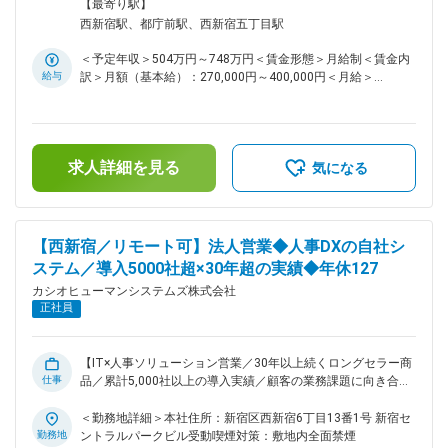
ムへ携わりながら、クライアントを支える立場として価値提供
ヘルプデスクまで幅広くご担当いただきます。約200名規模の
【最寄り駅】
が出来ます。 ■当社について 人事管理システムやタレントマ
環境で、拠点間ネットワーク・端末・アカウントの一元管理を
西新宿駅、都庁前駅、西新宿五丁目駅
ネジメント、販売管理システムを提供し、約30年にわたり企
お任せします。加えて、ERPおよび経費精算システムの運用管
業の人事・バックオフィス業務を支えてきたIT企業です。ライ
理にも一部携わっていただきます。 ＜具体的には＞ ・ネット
＜予定年収＞504万円～748万円＜賃金形態＞月給制＜賃金内
フステージや志向に応じてキャリアチェンジやスキルアップに
ワーク／端末／クラウドの運用・保守、IT資産管理 ・
給与
訳＞月額（基本給）：270,000円～400,000円＜月給＞
挑戦できる点が魅力です。
Microsoft 365の管理運用 ・SASE（ゼロトラスト）環境の運用
270,000円～400,000円＜昇給有無＞有＜残業手当＞有＜給与
・ERPシステムの運用管理 ・社内ヘルプデスク対応 ・情報セ
補足＞※上記年収額は、「賞与」「残業代（月間20時間残業実
キュリティ対策 ＜こんな方に向いているお仕事です＞ ・AIツ
施想定にて計算）」が含まれております。・昇給：年1回・賞
ールの活用に関心がある方（Copilot、Claude など） ・幅広い
与：年2回（6月・12月）賃金はあくまでも目安の金額であ
業務を主体的に担うことに前向きな方 ・ITリテラシーやセキ
求人詳細を見る
り、選考を通じて上下する可能性があります。月給(月額)は固
気になる
ュリティ意識を大切にできる方 ・社内ユーザーと丁寧にコミ
定手当を含めた表記です。
ュニケーションが取れる方 ・SEとしてユーザー対応のご経験
を活かしたい方 ■組織体制 配属予定先：戦略企画部門 経験豊
富なメンバーが揃っており、落ち着いた雰囲気の中で協力しな
【西新宿／リモート可】法人営業◆人事DXの自社シ
がら業務を進めています。 相談もしやすく安心して業務に取
ステム／導入5000社超×30年超の実績◆年休127
り組める環境でありながら、意見やアイデアも発信しやすい風
土です。 ■キャリアパス 社内ITとして幅広い業務経験を積む
カシオヒューマンシステムズ株式会社
ことができ、Microsoft 365やセキュリティ、ネットワーク、
正社員
業務システム（ERP等）の運用管理スキルを横断的に身につけ
ていただけます。 社内ITの中核を担う存在としてご活躍いた
だくことを期待しています。 ■企業概要 当社は、人事管理シ
【IT×人事ソリューション営業／30年以上続くロングセラー商
ステムやタレントマネジメント、販売管理システムを提供し、
仕事
品／累計5,000社以上の導入実績／顧客の業務課題に向き合う
約30年にわたり企業の人事・バックオフィス業務を支えてき
提案営業／中途入社社員が多数活躍中／リモートワーク可／残
たIT企業です。2025年6月にカシオ計算機から独立し、新体制
業20h前後】 今回、事業拡大と組織強化に向け、顧客に寄り添
＜勤務地詳細＞本社住所：新宿区西新宿6丁目13番1号 新宿セ
で組織拡大を進めています。リモートワークや残業少なめの環
いながら課題解決を楽しめる営業メンバーを募集します。顧客
勤務地
ントラルパークビル受動喫煙対策：敷地内全面禁煙