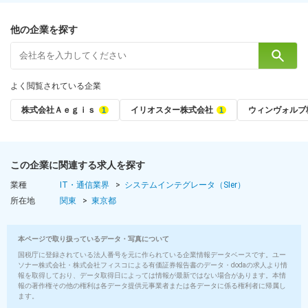
他の企業を探す
よく閲覧されている企業
株式会社Ａｅｇｉｓ
イリオスター株式会社
ウィンヴォルブ
この企業に関連する求人を探す
業種
IT・通信業界
システムインテグレータ（SIer）
所在地
関東
東京都
本ページで取り扱っているデータ・写真について
国税庁に登録されている法人番号を元に作られている企業情報データベースです。ユー
ソナー株式会社・株式会社フィスコによる有価証券報告書のデータ・dodaの求人より情
報を取得しており、データ取得日によっては情報が最新ではない場合があります。本情
報の著作権その他の権利は各データ提供元事業者または各データに係る権利者に帰属し
ます。