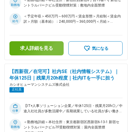
＜勤務地詳細＞本社住所：新宿区西新宿6丁目13番1号 新宿セ
管理システムを提供し、約30年にわたり企業の人事・バック
通じて経営支援を行う。お客様と直接接することが出来る、そ
勤務地
ントラルパークビル受動喫煙対策：敷地内全面禁煙
オフィス業務を支えてきたIT企業です。2025年6月にカシオ計
んなやりがいあるコンサルタント・システムエンジニアに挑戦
算機から独立し、組織拡大を進めています。 変更の範囲：会
してみませんか？ ■業務概要 人事・給与・勤怠などをカバー
＜予定年収＞450万円～600万円＜賃金形態＞月給制＜賃金内
社の定める業務
する自社HRシステムを、企業の人事部門へ導入するSEポジシ
給与
訳＞月額（基本給）：240,000円～360,000円＜月給＞
ョンです。 お客様は従業員数300～2000名規模の中堅企業。
240,000円～360,000円＜昇給有無＞有＜残業手当＞有＜給与
営業が受注に近づいた段階で声がかかり、要件定義～設計・導
補足＞※上記年収額は、「賞与」が含まれております。■昇
入～保守まで一貫して伴走します。 システム開発はありませ
給：年1回■賞与：年2回（6月・12月）賃金はあくまでも目安
ん。現場で人事部門と会話し、業務の流れを整理して、最適な
の金額であり、選考を通じて上下する可能性があります。月給
求人詳細を見る
導入方法を組み立てていただきます。 ■仕事内容 ・システム
(月額)は固定手当を含めた表記です。
気になる
導入にあたっての顧客からのヒアリング、要件定義 ・フィッ
ティング・開発（自社開発部門、協力会社との調整・管理含
む） ・納品/フォロー、導入後サポート ・ソリューション強化
企画・開発 （顧客ニーズの製品強化による事業貢献） ・シ
【西新宿／在宅可】社内SE（社内情報システム）｜
ステムのセットアップ ■チーム構成 所属部署は東京拠点で約
年休125日｜残業月20h程度｜社内ITを一手に担う
25名。部長・室長のもと、40代を中心に20～50代まで幅広い
カシオヒューマンシステムズ株式会社
年齢層が活躍中です。 全体の1/4が女性社員で、愛知・大阪拠
正社員
点のメンバーとも連携しながら案件に取り組みます。 ■働き方
リモートワークは週2日程度、全社平均の残業時間は月20時間
前後です。年休も125日あり働きやすい環境です。 ■ポジショ
ンの魅力 ・約30年の歴史と豊富な実績。主要サービスである
【IT×人事ソリューション企業／年休125日・残業月20h◎／中
仕事
人事統合システムは累計約5000社以上へ導入実績がありま
途入社社員が多数活躍中／長期就業している社員が多い働きや
す。 ・製品開発部門と協業しながら開発し、それを自身の経
すい環境】 ■採用背景 事業独立およびシステムの内製化に伴
験として積み重ねていく事が可能です。 ・企業に必要不可欠
う増員募集 ■業務内容 社内IT担当として、Microsoft 365の運
＜勤務地詳細＞本社住所：東京都新宿区西新宿6-13-1 新宿セ
な人事部業務（人事給与・勤怠管理等々）、HR領域のシステ
用やゼロトラスト環境を中心に、インフラからセキュリティ、
勤務地
ントラルパークビル7F受動喫煙対策：屋内全面禁煙