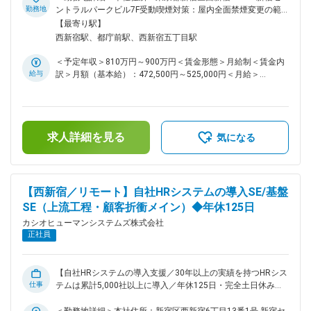
ールス・新規事業立ち上げ・育休復帰・営業企画と、社内でキ
の構築に向け、販売管理業務全体を統括いただく責任者を募集
勤務地
ントラルパークビル7F受動喫煙対策：屋内全面禁煙変更の範
ャリアを変え続けてきました。「やりたい」と言える環境が、
します。 ＜具体的には＞ ■販売管理業務全体の運用統括 ・受
囲：会社の定める事業所
【最寄り駅】
弊社にはあります。ぜひ、我々とチャレンジしましょう！
注、売上、請求など販売管理業務全般の運営管理 ・顧客から
西新宿駅、都庁前駅、西新宿五丁目駅
の問い合わせ対応 ・月次請求約600件、月次支払約250件規模
の業務管理 ・業務品質向上および安定運用に向けた課題抽
＜予定年収＞810万円～900万円＜賃金形態＞月給制＜賃金内
出、改善施策の立案・実行 ■BPO委託先・派遣スタッフのマネ
給与
訳＞月額（基本給）：472,500円～525,000円＜月給＞
ジメント ・SLA／KPIの設計および運用管理 ・月次報告レビュ
472,500円～525,000円＜昇給有無＞有＜残業手当＞無＜給与
ー、品質・納期管理 ・BPO委託先および派遣スタッフの統
補足＞※上記年収額は、「賞与」が含まれております。・賞
括・育成 ・新たなBPO体制および派遣体制の構築・運営 ※業
与：年2回（6月・12月）賃金はあくまでも目安の金額であ
務全体の約8割は、BPO委託先や派遣スタッフの管理・運営マ
り、選考を通じて上下する可能性があります。月給(月額)は固
ネジメントを想定しています。 ■業務改善・体制構築 ・業務
求人詳細を見る
定手当を含めた表記です。
気になる
プロセスの標準化 ・マニュアル整備 ・BPR（業務改革）の推
進 ■組織運営 ・メンバー育成 ・営業、経理、IT部門との連
携・調整 事業独立に伴う業務移管フェーズのため、既存運用
の維持だけでなく、業務フローや組織体制の構築・改善にも主
【西新宿／リモート】自社HRシステムの導入SE/基盤
体的に携わることができます。販売管理領域の責任者として新
SE（上流工程・顧客折衝メイン）◆年休125日
体制の立ち上げを推進し、将来的には管理職として会社の中核
を担っていただくことを期待しています。 ■働き方 本ポジシ
カシオヒューマンシステムズ株式会社
ョンは販売管理業務全体の統括および委託先マネジメントを担
正社員
うため、出社を基本とした勤務形態となります。残業時間は月
20～40時間程度を想定しており、業務状況に応じて一部リモ
ートワークを活用した柔軟な働き方も可能です。立ち上げフェ
【自社HRシステムの導入支援／30年以上の実績を持つHRシス
ーズならではの裁量があり、現場とのコミュニケーションを重
仕事
テムは累計5,000社以上に導入／年休125日・完全土日休み／
視しながら業務改善や組織づくりに取り組んでいただけます。
エンドユーザーと直接折衝・要件定義・保守まで一貫対応でき
■企業概要 、人事管理システムやタレントマネジメント、販売
る】 企業の“人事部門の困りごと”に寄り添い、システム提案を