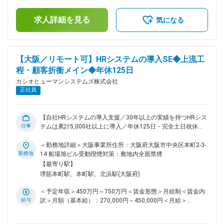
施想定にて計算）」が含まれております。・昇給：年1回・賞
の進捗確認と推進/報告 ・メンバーの商談の作戦立案、支援、
与：年2回（6月・12月）賃金はあくまでも目安の金額であ
成約に向けたマネジメント 【顧客担当業務】 ・担当顧客への
求人詳細を見る
り、選考を通じて上下する可能性があります。月給(月額)は固
気になる
ヒアリングと業務内容の把握 ・課題に応じたシステム提案お
定手当を含めた表記です。
よび製品デモ ・見積書・提案書の作成、契約関連業務 ・導入
後のフォローアップや運用提案 など ■働き方 商談は訪問が
中心ですが、臨機応変にWebミーティングも活用しながら行っ
【大阪／リモート可】HRシステムの導入SE◆上流工
ています。週2日までリモートワークが可能で、直行直帰と組
程・顧客折衝メイン◆年休125日
み合わせて柔軟に働くことが可能です。残業は業務の状況にも
よりますが、月20～30時間程度。 ■魅力／キャリア 2025年6
カシオヒューマンシステムズ株式会社
月にカシオグループから独立し、まさに事業拡大フェーズの中
正社員
心に関われる環境です。組織づくりやサービス強化に携わるチ
ャンスがあり、他部門との連携やリーダー・マネージャーへの
昇進など、多彩なキャリアパスを描けます。 長年選ばれ続け
【自社HRシステムの導入支援／30年以上の実績を持つHRシス
る自社製品を扱うことで、課題解決型の営業力・提案力が磨か
仕事
テムは累計5,000社以上に導入／年休125日・完全土日祝休み
れ、成果とプロセスの双方を評価する制度のもと、着実に成長
／エンドユーザーと直接折衝・要件定義・保守まで一貫対応が
できるポジションです。 ■製品について： 主力の「ADPS」は
できる】 ■募集背景 企業の人事部門が抱える“困りごと”に寄り
＜勤務地詳細＞大阪事業所住所：大阪府大阪市中央区本町2-3-
給与・勤怠・人事情報を一元管理できる人事統合システムで、
添い、システム提案を通じて経営支援を行ってきた当社。今後
勤務地
14 船場旭ビル受動喫煙対策：敷地内全面禁煙
5,000社超が導入。30年以上にわたり信頼を築いてきました。
の体制強化に向けて、エンドユーザーと直接関わりながら課題
【最寄り駅】
タレントマネジメント領域を担う「Hito-Compass」では、人
解決に挑む【コンサルタント・システムエンジニア】を募集し
堺筋本町駅、本町駅、北浜駅(大阪府)
材育成やデータ活用を支援し、企業の人に関する課題解決を進
ます。 ■業務概要 人事・給与・勤怠などをカバーする自社開
化させています。
発HRシステムを、企業の人事部門へ導入するポジションで
＜予定年収＞450万円～750万円＜賃金形態＞月給制＜賃金内
す。対象は従業員数300～2000名規模の中堅企業。営業が受
給与
訳＞月額（基本給）：270,000円～450,000円＜月給＞
注段階に入ったタイミングから参画し、要件定義～設計・導入
270,000円～450,000円＜昇給有無＞有＜残業手当＞有＜給与
～保守まで一貫して担当いただきます。 ※システム開発自体は
補足＞※上記年収額は、「賞与」が含まれております。■昇