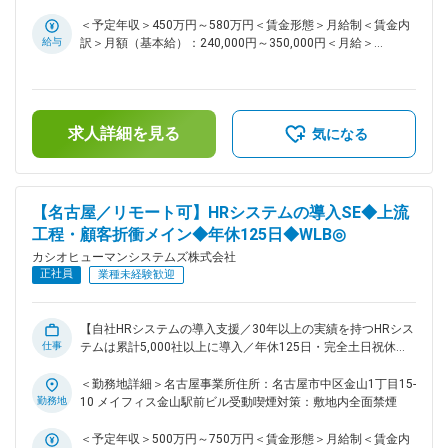
境の中、ライフステージや志向に応じてキャリアチェンジやス
とコミュニケーションをとりながら最適なプランを見つけ、提
キルアップに挑戦できる点が魅力です。
案できる方を探しています。 ■業務概要 中堅・大手企業の人
＜予定年収＞450万円～580万円＜賃金形態＞月給制＜賃金内
事部門を中心に、業務課題やニーズを丁寧にヒアリングし、自
給与
訳＞月額（基本給）：240,000円～350,000円＜月給＞
社パッケージソフト、SaaSサービスを活用した最適なソリュ
240,000円～350,000円＜昇給有無＞有＜残業手当＞有＜給与
ーションを提案します。 業務としては既存顧客対応をしなが
補足＞※上記年収額は、「賞与」含まれております。・昇給：
ら、新規開拓にも注力するため、新規開拓活動のご経験がある
年1回・賞与：年2回（6月・12月）賃金はあくまでも目安の金
方を歓迎します。 1人あたり平均約20社を担当し、長期的な関
額であり、選考を通じて上下する可能性があります。月給(月
求人詳細を見る
係構築を大切にしながら継続的な支援を行います。 【顧客担
額)は固定手当を含めた表記です。
気になる
当業務】 ・担当顧客へのヒアリングと業務内容の把握 ・課題
に応じたシステム提案および製品デモ ・見積書・提案書の作
成、契約関連業務 ・導入後のフォローアップや運用提案 な
ど ■働き方 お客様との商談は訪問が中心ですが、臨機応変に
【名古屋／リモート可】HRシステムの導入SE◆上流
Webミーティングも活用しながら行っています。週2日までリ
工程・顧客折衝メイン◆年休125日◆WLB◎
モートワークが可能で、直行直帰と組み合わせて柔軟に働くこ
カシオヒューマンシステムズ株式会社
とが可能です。残業は業務の状況にもよりますが、月10～20
正社員
時間程度。担当案件を持ちつつ、チームメンバーと協力し合い
業種未経験歓迎
ながら成果を出しています。 ■魅力・キャリア 2025年6月より
カシオグループから独立して新たなスタートを切り、事業独立
フェーズの今、組織づくりやサービス拡大に関われるチャンス
【自社HRシステムの導入支援／30年以上の実績を持つHRシス
仕事
があります。横方向（他部門・企画との連携）や縦方向（リー
テムは累計5,000社以上に導入／年休125日・完全土日祝休み
ダー・マネージャー昇進）など、多彩なキャリアを描けます。
／エンドユーザーと直接折衝・要件定義・保守まで一貫対応が
長年選ばれ続ける自社製品を扱うことで、課題解決型の営業
できる】 ■募集背景 企業の人事部門が抱える困りごとに寄り
＜勤務地詳細＞名古屋事業所住所：名古屋市中区金山1丁目15-
力・提案力を磨け、成果とプロセス双方を評価する制度のもと
添い、システム提案を通じて経営支援を行ってきた当社。今後
勤務地
10 メイフィス金山駅前ビル受動喫煙対策：敷地内全面禁煙
着実に成長できます。 ■製品について： 主力の「ADPS」は給
の体制強化に向けて、エンドユーザーと直接関わりながら課題
与・勤怠・人事情報を一元管理できる人事統合システムで、
解決に挑む仲間を募集します。 ■業務概要 自社開発のHRシス
＜予定年収＞500万円～750万円＜賃金形態＞月給制＜賃金内