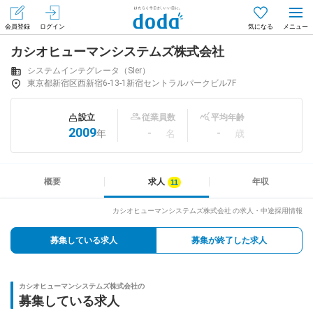
会員登録
ログイン
気になる
カシオヒューマンシステムズ株式会社
メニュー
会員登録（無料）
ログイン
システムインテグレータ（SIer）
東京都新宿区西新宿6-13-1新宿セントラルパークビル7F
はじめてdodaをご利用される方へ
設立
従業員数
平均年齢
2009
-
-
年
名
歳
求人を探す
求人を紹介してもらう
概要
求人
年収
カシオヒューマンシステムズ株式会社 の求人・中途採用情報
知りたい・聞きたい
募集している求人
募集が終了した求人
イベント
カシオヒューマンシステムズ株式会社の
専門サイト
募集している求人