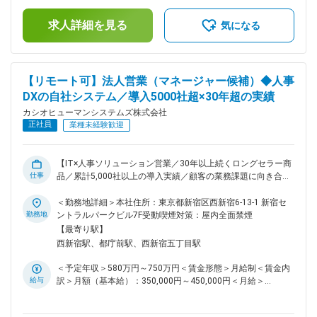
「Hito-Compass」を活用した最適なソリューションを提案し
額であり、選考を通じて上下する可能性があります。月給(月
求人詳細を見る
ます。1人あたり約20社を担当し、導入後の活用支援や改善提
額)は固定手当を含めた表記です。
気になる
案まで一貫して行います。既存顧客対応が中心ではあります
が、今後は新規開拓にも注力するため、新規活動のご経験があ
る方を歓迎します。 ＜主な業務＞ ・新規開拓営業 ・企業課題
のヒアリングとシステム提案 ・デモンストレーション・提案
【リモート可】法人営業（マネージャー候補）◆人事
書作成 ・見積・契約対応、導入スケジュール調整 ・導入後フ
DXの自社システム／導入5000社超×30年超の実績
ォロー、活用提案 ■働き方 商談は訪問・Webのハイブリッドス
カシオヒューマンシステムズ株式会社
タイル。社用車貸与・直行直帰OKで柔軟に働けます。 週1～2
正社員
日の在宅勤務が可能で、残業は月10時間前後。完全週休2日
業種未経験歓迎
制・年休125日と働きやすさも抜群です。東京本社や他拠点の
メンバーともオンラインで常時連携できる体制が整っていま
す。 ■キャリア・魅力 ・地域密着型の顧客支援で、腰を据え
【IT×人事ソリューション営業／30年以上続くロングセラー商
仕事
て関係構築ができる ・自社製品を扱うため、導入後の成果ま
品／累計5,000社以上の導入実績／顧客の業務課題に向き合う
で見届けられる ・少数精鋭の営業所で、自分でスケジュール
提案営業／中途入社社員が多数活躍中／リモートワーク可】
や動き方を組み立てながら働ける ・個社ごとにカスタマイズ
事業拡大と組織強化に向け、顧客に寄り添いながら課題解決を
＜勤務地詳細＞本社住所：東京都新宿区西新宿6-13-1 新宿セ
できるオンプレミス商材により、幅広い提案が可能 ■企業概要
楽しめる営業メンバーを募集します。 ■業務概要 中堅・大手
勤務地
ントラルパークビル7F受動喫煙対策：屋内全面禁煙
カシオヒューマンシステムズ株式会社は、30年以上にわたり
企業の人事部門を中心に、業務課題やニーズを丁寧にヒアリン
【最寄り駅】
カシオ計算機グループの一員として、人事・給与・勤怠管理を
グし、自社パッケージソフト、SaaSサービスを活用した最適
西新宿駅、都庁前駅、西新宿五丁目駅
一元化できる統合ソリューションを展開し、「人と組織の生産
なソリューションを提案します。業務としては、1人あたり平
性向上」を支えてきました。2025年6月よりカシオグループか
均約20社の既存顧客対応をしながら、プレイングマネージャ
＜予定年収＞580万円～750万円＜賃金形態＞月給制＜賃金内
ら独立して新たなスタートを切り、今後は人事DXの進化と地
ーとして、チームマネジメントをしていただきます。今後は新
給与
訳＞月額（基本給）：350,000円～450,000円＜月給＞
域密着の両立を目指します。
規開拓にも注力するため、新規開拓活動のご経験があり、指導
350,000円～450,000円＜昇給有無＞有＜残業手当＞有＜給与
できる方を歓迎します。 ＜主な業務内容＞ 【チームマネジメ
補足＞※上記年収額は、「賞与」「残業代（月間20時間残業実
ント業務】 ・営業マネージャーとしてのチーム運営、営業KPI