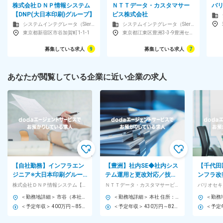
株式会社ＤＮＰ情報システム
ＮＴＴデータ・カスタマサー
バ
【DNP(大日本印刷)グループ】
ビス株式会社
システムインテグレータ（SIer）
システムインテグレータ（SIer）
東京都新宿区市谷加賀町1-1-1
東京都江東区豊洲3-3-9豊洲センタービルアネックス32F
募集している求人
9
募集している求人
7
あなたが閲覧している企業に近い企業の求人
【自社勤務】インフラエン
【豊洲】社内SE◆社内シス
【千代田
ジニア※大日本印刷グルー
テム運用と更改対応／技術
ンフラ改
プ向け／MS365／福利厚生
導入企画可／在宅可・残業
推進／I
株式会社ＤＮＰ情報システム【DNP(大日本印刷)グループ】
ＮＴＴデータ・カスタマサービス株式会社
バリオセキ
充実／残業20ｈ程
20h／NTTデータG
業務改革
＜勤務地詳細＞ 市谷（本社） 住所：東京都新宿区市谷加賀町一丁目1番１号 DNP市谷加賀町ビル 勤務地最寄駅：JR、東京メトロ、都営新宿線線／市ヶ谷駅 受動喫煙対策：屋内喫煙可能場所あり 変更の範囲：会社の定める事業所（リモートワーク含む）
＜勤務地詳細＞ 本社 住所：東京都江東区豊洲3-3-9 豊洲センタービルアネックス32F 勤務地最寄駅：東京メトロ有楽町線／豊洲駅 受動喫煙対策：屋内全面禁煙
＜予定年収＞ 400万円～850万円 ＜賃金形態＞ 月給制 ＜賃金内訳＞ 月額（基本給）：242,000円～400,000円 その他固定手当/月：10,000円 ＜月給＞ 252,000円～410,000円 ＜昇給有無＞ 有 ＜残業手当＞ 有 賃金はあくまでも目安の金額であり、選考を通じて上下する可能性があります。 月給(月額)は固定手当を含めた表記です。
＜予定年収＞ 430万円～820万円 ＜賃金形態＞ 月給制 ＜賃金内訳＞ 月額（基本給）：280,000円～600,000円 ＜月給＞ 280,000円～600,000円 ＜昇給有無＞ 有 ＜残業手当＞ 有 ＜給与補足＞ ■賞与：年2回 賃金はあくまでも目安の金額であり、選考を通じて上下する可能性があります。 月給(月額)は固定手当を含めた表記です。