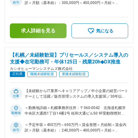
5,000社超が導入。30年以上にわたり信頼を築いてきました。
テム（人事・給与・勤怠など）を、従業員300～2000名規模
給与
訳＞月額（基本給）：300,000円～450,000円＜月給＞
タレントマネジメント領域を担う「Hito-Compass」では、人
の中堅企業へ導入し、運用まで伴走するポジションです。営業
300,000円～450,000円＜昇給有無＞有＜残業手当＞有＜給与
材育成やデータ活用を支援し、企業の人に関する課題解決を進
が受注段階に入ったタイミングから参画し、要件定義～設計・
補足＞※上記年収額は、「賞与」が含まれております。■昇
化させています。
導入～保守まで一貫して担当いただきます。 ※システム開発自
給：年1回■賞与：年2回（6月・12月）賃金はあくまでも目安
体は行わず、顧客と対話しながら業務フローを整理し、最適な
の金額であり、選考を通じて上下する可能性があります。月給
求人詳細を見る
導入方法を組み立てる役割が中心です。 ■業務詳細 担当社数
(月額)は固定手当を含めた表記です。
気になる
は 5社前後。少数精鋭のため、各顧客に深く入り込みながら価
値提供に集中できる環境です。業務の中心は既存顧客への継続
的な支援・改善対応で、課題整理、要望の具体化、改善提案・
調整 といった業務が日常的に発生し、顧客の成功に直結する
【札幌／未経験歓迎】プリセールス／システム導入の
やりがいがあります。 ■組織： 営業2名、SE1名で構成された
支援◆在宅勤務可・年休125日・残業20h◆DX推進
チームです。少人数のため距離感が近く、情報共有 や 相談 が
カシオヒューマンシステムズ株式会社
しやすい環境が整っています。電話・チャット・メール・オン
正社員
ラインなどコミュニケーション手段も豊富で、東京メンバーと
職種未経験歓迎
業種未経験歓迎
もスムーズに連携できる体制です。 ■働く環境 リモートワー
クも柔軟に活用できる働きやすい環境です。年間休日は 125
日、完全週休2日制で、プライベートとの両立もしやすい体制
【未経験からIT業界へキャリアアップ／中小企業の経営パート
仕事
が整っています。また、残業は 全社平均で月20時間前後と少
ナーとして活躍／販売管理システムの導入支援SE／30年以上
なく、無理なく長期的にキャリアを築ける環境です。 ■魅力 ◎
の支援実績×累計11万台導入の信頼基盤／中途入社8割以上・
信頼の実績：30年以上の歴史と累計約5,000社への導入実績を
安心のフォロー体制／完全週休2日×在宅可×年休125】 働き方
＜勤務地詳細＞札幌事務所住所：〒060-0042 北海道札幌市
持つ自社システムを扱い、安定した基盤のもとで活躍できます
もやりがいも両立できる環境で、中小企業のDX化を支える仕
勤務地
中央区大通西1丁目14番2号 桂和大通ビル50 9F受動喫煙対
◎顧客直結のやりがい：人事部門と直接やり取りし、企業の根
事に挑戦しませんか。 ■ 業務内容 配属後は北海道エリアを担
策：敷地内全面禁煙
幹である人事・給与・勤怠領域の業務改革を支援できるポジシ
当し、導入前後の支援業務に携わっていただきます。1人あた
＜予定年収＞450万円～650万円＜賃金形態＞月給制＜賃金内
ョンです ◎成長できる環境：製品開発部門とも密接に連携し
りの担当件数は月1～5件と少なく、1社1社に深く向き合える
給与
訳＞月額（基本給）：240,000円～400,000円＜月給＞
ながら経験を積めるため、導入コンサルとしての専門性を着実
環境です。 ・顧客の業務に合わせた各種設定（要件定義） ・
240,000円～400,000円＜昇給有無＞有＜残業手当＞有＜給与