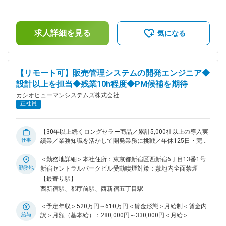
に高められます
導入スケジュール管理 ・営業担当との連携によるチーム体制
補足＞※上記年収額は、「賞与」「残業代（月間20時間残業実
での顧客折衝 ・DX導入や人手不足など経営課題への伴走支援
施想定にて計算）」が含まれております。・昇給：年1回・賞
・社内改善課題の設定・推進 ■ 代表製品：「楽一」「BC受発
与：年2回（6月・12月）・別途寒冷地手当有賃金はあくまで
求人詳細を見る
注」 販売管理・受発注といった毎日の業務に直結するシステ
も目安の金額であり、選考を通じて上下する可能性がありま
気になる
ムのため、導入効果が目に見えやすい点が特徴です。 経営者
す。月給(月額)は固定手当を含めた表記です。
と直接対話しながら業務フロー改善やDX化を一緒に推進で
き、30年以上の実績を持つ安定した製品基盤があるため、提
案や改善に集中できます。 ■ 対象顧客／魅力 製造業・小売業
【リモート可】販売管理システムの開発エンジニア◆
などの中小企業経営者が主なクライアントです。 現場感覚に
設計以上を担当◆残業10h程度◆PM候補を期待
寄り添った支援が求められるため、日々の対話や信頼関係が活
カシオヒューマンシステムズ株式会社
きる仕事です。 中小企業の経営課題に深く入り込み、伴走し
正社員
ながら課題解決を支援できます。 ■ 研修体制 入社後は成長ペ
ースに合わせて段階的に業務を習得いただきます。 分からな
いことはすぐに聞ける文化があり、ベテラン社員によるフォロ
ー体制も充実しています。 ■ 働きやすさ 年間休日125日、完
【30年以上続くロングセラー商品／累計5,000社以上の導入実
仕事
全週休2日制（土日祝）。 週2日程度のリモートワークや直行
績業／業務知識を活かして開発業務に挑戦／年休125日・完全
直帰にも柔軟に対応しており、働きやすさがしっかり整ってい
週休2日・リモート可／残業20時間以下で働きやすい環境】 ■
ます。 無理なくプライベートの時間を確保しながら、着実に
募集背景： 業務支援システムの開発に特化してきたカシオヒ
＜勤務地詳細＞本社住所：東京都新宿区西新宿6丁目13番1号
成長できる職場環境です。 ■ この仕事の魅力 中小企業の現場
ューマンシステムズ。30年以上にわたり販売・会計・人事な
勤務地
新宿セントラルパークビル受動喫煙対策：敷地内全面禁煙
課題に寄り添い、業務にフィットしたシステム導入を支援しま
どの業務支援に特化したプロダクト群を展開してきました。今
【最寄り駅】
す。 顧客との対話を通じて運用設計や改善提案を行い、“頼ら
後の開発体制強化を目的に、販売管理システムの開発をリード
西新宿駅、都庁前駅、西新宿五丁目駅
れる存在”として成長できるポジションです。
できる人材を募集します。 ■業務内容： 販売管理システム
「EX販売管理」など業務支援系システムの開発業務全般を担
＜予定年収＞520万円～610万円＜賃金形態＞月給制＜賃金内
っていただきます。 顧客と直接やり取りすることはなく、社
給与
訳＞月額（基本給）：280,000円～330,000円＜月給＞
内の営業や企画部門と連携しながら業務要件を整理し、システ
280,000円～330,000円＜昇給有無＞有＜残業手当＞有＜給与