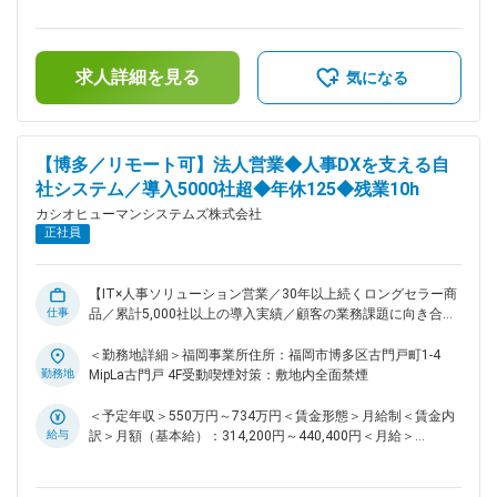
ムへと反映します。開発作業は外部ベンダーに委託しており、
補足＞※上記年収額は、「賞与」「残業代（月間20時間残業実
社内では要件定義・基本設計・仕様策定・進行管理といった上
施想定にて計算）」が含まれております。■昇給：年1回■賞
流工程を担っていただきます。 ＜具体＞ ・業務要件に応じた
与：年2回（6月・12月）賃金はあくまでも目安の金額であ
システムのカスタマイズ・仕様策定 ・営業・企画部門と連携
求人詳細を見る
り、選考を通じて上下する可能性があります。月給(月額)は固
気になる
した機能改善の要件定義・設計 ・開発パートナーへの仕様共
定手当を含めた表記です。
有・進捗管理 ■組織構成 約25名が在籍し、統括部長、室長、
リーダー、メンバーという階層構成。部門間の距離が近く、意
見交換がしやすい環境です。 ■職場環境・制度 ・完全週休2日
【博多／リモート可】法人営業◆人事DXを支える自
制（土日祝）／年間休日127日 ・週2～3日程度の在宅勤務も
社システム／導入5000社超◆年休125◆残業10h
可能 ・残業は月10時間程度（リリース前後で変動あり） ■企
業概要： 社は人事ソリューション・健康保険組合ソリューシ
カシオヒューマンシステムズ株式会社
ョンの2つの事業を柱に、企業の成長と発展の鍵をにぎる
正社員
「human=人」を追求したソリューションを提供しておりま
す。 社員が活き活きと働き最大のパフォーマンスを発揮でき
るよう、人事管理、人財活用、健康支援など様々な面から、企
【IT×人事ソリューション営業／30年以上続くロングセラー商
業の資産である「人」をサポートしています。
仕事
品／累計5,000社以上の導入実績／顧客の業務課題に向き合う
提案営業／中途入社8割／週3在宅可／残業10h以下】 人事業
務のIT化を通じて、企業の働きやすさを支援する当社。自社開
＜勤務地詳細＞福岡事業所住所：福岡市博多区古門戸町1-4
発の人事業務支援システムを軸に、全国5,000社以上の企業の
勤務地
MipLa古門戸 4F受動喫煙対策：敷地内全面禁煙
業務効率化を支えてきました。 今回は博多拠点にて、地域に
根ざした顧客支援とチームづくりを担う営業ポジションを募集
＜予定年収＞550万円～734万円＜賃金形態＞月給制＜賃金内
します。プレイングメンバーとして顧客対応に携わりながら、
給与
訳＞月額（基本給）：314,200円～440,400円＜月給＞
将来的には拠点リーダーとしてマネジメントにも挑戦いただけ
314,200円～440,400円＜昇給有無＞有＜残業手当＞有＜給与
ます。 ■仕事内容 人事・給与・勤怠などの領域で課題を抱え
補足＞※上記年収額は「賞与」が含まれております。・昇給：
る企業に対し、自社システム「ADPS」やクラウドサービス
年1回・賞与：年2回（6月・12月）賃金はあくまでも目安の金