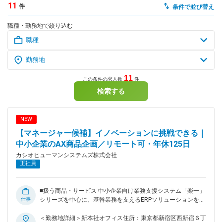
11
件
条件で並び替え
dodaチャットサポート
職種・勤務地で絞り込む
対応時間：10:00～22:00(日曜・年末年始を除く)
自動案内は24時間365日対応
転職の「モヤモヤ」、一人で悩まず
気軽に相談してみませんか？
dodaの使い方は？
今の仕事を続けるべき？
11
この条件の求人数
件
検索する
ヘルプ
サイトマップ
NEW
【マネージャー候補】イノベーションに挑戦できる｜
中小企業のAX商品企画／リモート可・年休125日
カシオヒューマンシステムズ株式会社
正社員
■扱う商品・サービス 中小企業向け業務支援システム「楽一」
仕事
シリーズを中心に、基幹業務を支えるERPソリューションを提
供しています。創業30年以上の実績をもとに、現在は事業変
革を推進中。既存資産を活かしながら、クラウド時代に対応し
＜勤務地詳細＞新本社オフィス住所：東京都新宿区西新宿６丁