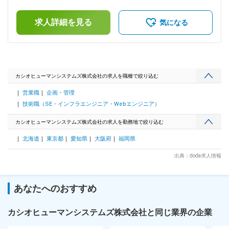
行いません。顧客と対話し、業務の流れを整理しながら最適な
給：年1回■賞与：年2回（6月・12月）賃金はあくまでも目安
導入方法を組み立てることが中心です。 ■業務詳細 ・顧客ヒ
の金額であり、選考を通じて上下する可能性があります。月給
アリング、要件定義 ・フィッティング・開発調整（自社開発
求人詳細を見る
(月額)は固定手当を含めた表記です。
気になる
部門や協力会社との連携） ・納品・フォロー、導入後サポー
ト ・顧客ニーズを踏まえたソリューション強化・企画提案 ■
仕事の魅力 信頼の実績：30年以上の歴史と、累計約5,000社へ
の導入実績を誇る自社システム。 顧客直結のやりがい：現場
の人事部と直接やり取りし、経営の根幹を支える業務改革を支
援。 成長環境：製品開発部門とも密接に連携し、経験を積み
カシオヒューマンシステムズ株式会社の求人を職種で絞り込む
ながら専門性を高められる。 社会的意義：人事給与や勤怠管
営業職
企画・管理
理など企業に不可欠な領域を支え、事業貢献を実感できる。 ■
働く環境 ・年間休日125日・完全週休2日制（土日祝休み） ・
技術職（SE・インフラエンジニア・Webエンジニア）
残業は全社平均20時間前後 ■企業概要 当社は、人事管理シス
テムやタレントマネジメント、販売管理システムを提供し、約
カシオヒューマンシステムズ株式会社の求人を勤務地で絞り込む
30年にわたり企業の人事・バックオフィス業務を支えてきた
北海道
東京都
愛知県
大阪府
福岡県
IT企業です。2025年6月にカシオ計算機から独立し、投資ファ
ンドの支援を受けた新体制で組織拡大を進めています。リモー
出典：doda求人情報
トワークや残業少なめの環境の中、ライフステージや志向に応
じてキャリアチェンジやスキルアップに挑戦できる点が魅力で
す。
あなたへのおすすめ
カシオヒューマンシステムズ株式会社と同じ業界の企業