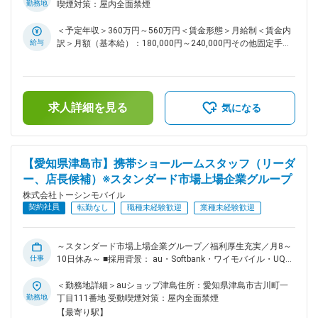
す。顧客満足度をさらに高めていくためにも、接客に力を入れ
勤務地
喫煙対策：屋内全面禁煙
ていきたいと考え、メンバーを増員することになりました。
「初めてスマホにする」というお客様に簡単なスマホの使い方
＜予定年収＞360万円～560万円＜賃金形態＞月給制＜賃金内
をレクチャーしたり、料金プランにお悩みの方にアドバイスを
給与
訳＞月額（基本給）：180,000円～240,000円その他固定手当/
したり。 そんなちょっとした気遣いで、「ありがとう、あな
月：48,000円～64,000円固定残業手当/月：72,000円～
たが担当でよかった」といった嬉しいお言葉をいただけるやり
96,000円（固定残業時間40時間0分/月）超過した時間外労働
がいがあります。 どこのお店も、人と人とのあたたかなコミ
の残業手当は追加支給＜月給＞300,000円～400,000円（一律
ュニケーションを日々、感じながら働けます！ ■業務内容：
手当を含む）＜昇給有無＞有＜残業手当＞有＜給与補足＞・昇
求人詳細を見る
携帯ショールームスタッフとして、新規申込／機種変更／プラ
給年1回（7月※特別昇給随時あり）・賞与年2回（7月、12月※
気になる
ン変更等の携帯電話の各種契約手続き、故障の修理相談対応等
昨年度実績：年2回）賃金はあくまでも目安の金額であり、選
を担当いただきます。 ■業務詳細： ・携帯電話の各種契約手
考を通じて上下する可能性があります。月給(月額)は固定手当
続き └新規申込／機種変更／プラン変更等 ・故障の修理相談
を含めた表記です。
対応 ・プラン内容や操作方法の案内 ・店内の展示やレイアウ
【愛知県津島市】携帯ショールームスタッフ（リーダ
ト ・店舗イベント企画、運営 └営業と連携しながら行ってい
ー、店長候補）※スタンダード市場上場企業グループ
ただきます。 ・在庫管理等 【取り扱い製品例】 携帯電話／ス
株式会社トーシンモバイル
マートフォン 関連アクセサリー タブレット その他、上記以外
契約社員
のサービス ■ポイント： ★充実した福利厚生・休暇制度 各種
転勤なし
職種未経験歓迎
業種未経験歓迎
手当が充実している点はもちろんですが、会員制リゾート施設
の利用や退職金制度なども整っています。 休暇制度でも産休
育休制度はもちろん、バースデー休暇制度も整えています。
～スタンダード市場上場企業グループ／福利厚生充実／月8～
仕事
★公平な評価制度 ノルマはありません。店舗目標や個人目標
10日休み～ ■採用背景： au・Softbank・ワイモバイル・UQス
を達成できれば賞与などで還元します。評価項目ごとのポイン
ポットの一次代理店として、各キャリアの販売店を運営する当
ト制で、評価を「見える化」。販売実績などの成果はもちろ
社。愛知県を中心に、4県にわたってショップを展開していま
＜勤務地詳細＞auショップ津島住所：愛知県津島市古川町一
ん、勤務態度なども基準です。そんな評価に基づいて賞与や昇
す。顧客満足度をさらに高めていくためにも、接客に力を入れ
勤務地
丁目111番地 受動喫煙対策：屋内全面禁煙
給、昇進が決まるため納得感を持ってもらえるはずです。 ★
ていきたいと考え、メンバーを増員することになりました。
【最寄り駅】