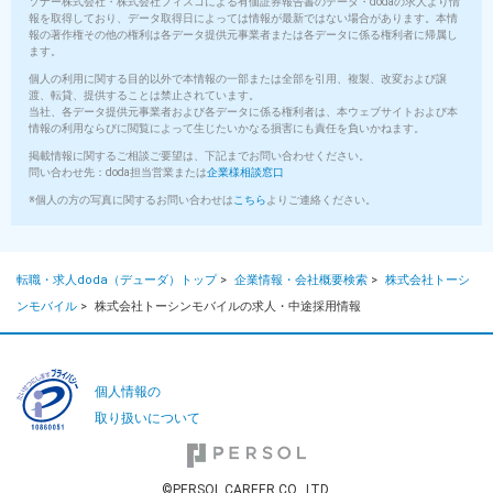
ソナー株式会社・株式会社フィスコによる有価証券報告書のデータ・dodaの求人より情
報を取得しており、データ取得日によっては情報が最新ではない場合があります。本情
報の著作権その他の権利は各データ提供元事業者または各データに係る権利者に帰属し
ます。
個人の利用に関する目的以外で本情報の一部または全部を引用、複製、改変および譲
渡、転貸、提供することは禁止されています。
当社、各データ提供元事業者および各データに係る権利者は、本ウェブサイトおよび本
情報の利用ならびに閲覧によって生じたいかなる損害にも責任を負いかねます。
掲載情報に関するご相談ご要望は、下記までお問い合わせください。
問い合わせ先：doda担当営業または
企業様相談窓口
※個人の方の写真に関するお問い合わせは
こちら
よりご連絡ください。
転職・求人doda（デューダ）トップ
>
企業情報・会社概要検索
>
株式会社トーシ
ンモバイル
>
株式会社トーシンモバイルの求人・中途採用情報
個人情報の
取り扱いについて
©PERSOL CAREER CO., LTD.