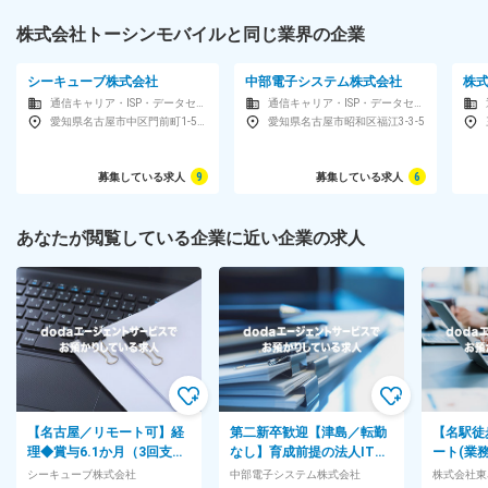
い。
株式会社トーシンモバイルと同じ業界の企業
シーキューブ株式会社
中部電子システム株式会社
株
通信キャリア・ISP・データセンター
通信キャリア・ISP・データセンター
愛知県名古屋市中区門前町1-51シーキューブ(株)本社ビル
愛知県名古屋市昭和区福江3-3-5
募集している求人
9
募集している求人
6
あなたが閲覧している企業に近い企業の求人
【名古屋／リモート可】経
第二新卒歓迎【津島／転勤
【名駅徒
理◆賞与6.1か月（3回支
なし】育成前提の法人IT営
ート(業
給）／年休127日／プライ
業◇既存9割×残業月15h
候補／東
シーキューブ株式会社
中部電子システム株式会社
株式会社東