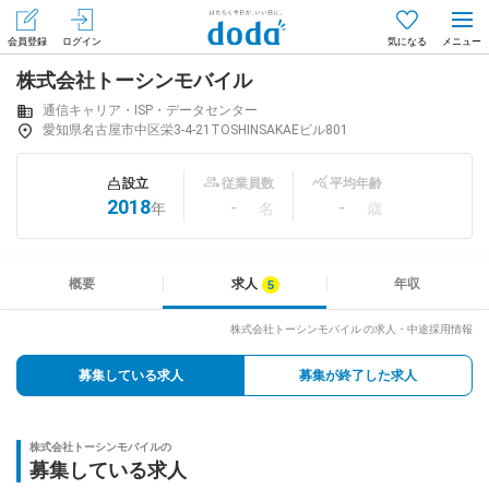
会員登録
ログイン
気になる
株式会社トーシンモバイル
メニュー
会員登録（無料）
ログイン
通信キャリア・ISP・データセンター
愛知県名古屋市中区栄3-4-21TOSHINSAKAEビル801
はじめてdodaをご利用される方へ
設立
従業員数
平均年齢
2018
-
-
年
名
歳
求人を探す
求人を紹介してもらう
概要
求人
年収
株式会社トーシンモバイル の求人・中途採用情報
知りたい・聞きたい
募集している求人
募集が終了した求人
イベント
株式会社トーシンモバイルの
専門サイト
募集している求人