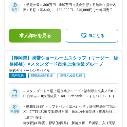
く一般職でもアイデアがあれば大歓迎。気軽に発信してくださ
したり。 そんなちょっとした気遣いで、「ありがとう、あな
＜予定年収＞360万円～560万円＜賃金形態＞月給制＜賃金内
い。
たが担当でよかった」といった嬉しいお言葉をいただけるやり
給与
訳＞月額（基本給）：180,000円～240,000円その他固定手当/
がいがあります。 どこのお店も、人と人とのあたたかなコミ
月：48,000円～64,000円固定残業手当/月：72,000円～
ュニケーションを日々、感じながら働けます！ ■業務内容：
96,000円（固定残業時間40時間0分/月）超過した時間外労働
携帯ショールームスタッフとして、新規申込／機種変更／プラ
の残業手当は追加支給＜月給＞300,000円～400,000円（一律
ン変更等の携帯電話の各種契約手続き、故障の修理相談対応等
手当を含む）＜昇給有無＞有＜残業手当＞有＜給与補足＞・昇
を担当いただきます。 ■業務詳細： ・携帯電話の各種契約手
求人詳細を見る
給年1回（7月※特別昇給随時あり）・賞与年2回（7月、12月※
気になる
続き └新規申込／機種変更／プラン変更等 ・故障の修理相談
昨年度実績：年2回）賃金はあくまでも目安の金額であり、選
対応 ・プラン内容や操作方法の案内 ・店内の展示やレイアウ
考を通じて上下する可能性があります。月給(月額)は固定手当
ト ・店舗イベント企画、運営 └営業と連携しながら行ってい
を含めた表記です。
ただきます。 ・在庫管理等 【取り扱い製品例】 携帯電話／ス
【静岡県】携帯ショールームスタッフ（リーダー、店
マートフォン 関連アクセサリー タブレット その他、上記以外
長候補）※スタンダード市場上場企業グループ
のサービス ■ポイント： ★充実した福利厚生・休暇制度 各種
手当が充実している点はもちろんですが、会員制リゾート施設
株式会社トーシンモバイル
の利用や退職金制度なども整っています。 休暇制度でも産休
契約社員
職種未経験歓迎
業種未経験歓迎
育休制度はもちろん、バースデー休暇制度も整えています。
★公平な評価制度 ノルマはありません。店舗目標や個人目標
を達成できれば賞与などで還元します。評価項目ごとのポイン
～スタンダード市場上場企業グループ／福利厚生充実／月8～
ト制で、評価を「見える化」。販売実績などの成果はもちろ
仕事
10日休み～ ■採用背景： au・Softbank・ワイモバイル・UQス
ん、勤務態度なども基準です。そんな評価に基づいて賞与や昇
ポットの一次代理店として、各キャリアの販売店を運営する当
給、昇進が決まるため納得感を持ってもらえるはずです。 ★
社。愛知県を中心に、4県にわたってショップを展開していま
＜勤務地詳細1＞ソフトバンク清水辻住所：静岡県静岡市清水
お店づくりにアイデアが活かせます 店舗イベントは本社の営
す。顧客満足度をさらに高めていくためにも、接客に力を入れ
勤務地
区辻2丁目12-20 受動喫煙対策：敷地内全面禁煙＜勤務地詳細2
業部と連携を取りながら企画していきます。 店長だけではな
ていきたいと考え、メンバーを増員することになりました。
＞ソフトバンク沼津原住所：静岡県沼津市原1543-1 受動喫煙
【最寄り駅】
く一般職でもアイデアがあれば大歓迎。気軽に発信してくださ
「初めてスマホにする」というお客様に簡単なスマホの使い方
対策：敷地内全面禁煙
清水駅(静岡県)、原駅(静岡県)、新清水駅、片浜駅、入江岡駅
い。
をレクチャーしたり、料金プランにお悩みの方にアドバイスを