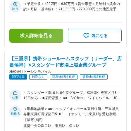
く一般職でもアイデアがあれば大歓迎。気軽に発信してくださ
「初めてスマホにする」というお客様に簡単なスマホの使い方
＜予定年収＞420万円～630万円＜賃金形態＞月給制＜賃金内
い。
をレクチャーしたり、料金プランにお悩みの方にアドバイスを
給与
訳＞月額（基本給）：210,000円～270,000円その他固定手当/
したり。 そんなちょっとした気遣いで、「ありがとう、あな
月：56,000円～72,000円固定残業手当/月：84,000円～
たが担当でよかった」といった嬉しいお言葉をいただけるやり
108,000円（固定残業時間40時間0分/月）超過した時間外労働
がいがあります。 どこのお店も、人と人とのあたたかなコミ
の残業手当は追加支給＜月給＞350,000円～450,000円（一律
ュニケーションを日々、感じながら働けます！ ■業務内容：
手当を含む）＜昇給有無＞有＜残業手当＞有＜給与補足＞・昇
求人詳細を見る
携帯ショールームスタッフとして、新規申込／機種変更／プラ
給年1回（7月※特別昇給随時あり）・賞与年2回（7月、12月※
気になる
ン変更等の携帯電話の各種契約手続き、故障の修理相談対応等
昨年度実績：年2回）賃金はあくまでも目安の金額であり、選
を担当いただきます。 ■業務詳細： ・携帯電話の各種契約手
考を通じて上下する可能性があります。月給(月額)は固定手当
続き └新規申込／機種変更／プラン変更等 ・故障の修理相談
を含めた表記です。
対応 ・プラン内容や操作方法の案内 ・店内の展示やレイアウ
【三重県】携帯ショールームスタッフ（リーダー、店
ト ・店舗イベント企画、運営 └営業と連携しながら行ってい
長候補）※スタンダード市場上場企業グループ
ただきます。 ・在庫管理等 【取り扱い製品例】 携帯電話／ス
株式会社トーシンモバイル
マートフォン 関連アクセサリー タブレット その他、上記以外
契約社員
のサービス ■ポイント： ★充実した福利厚生・休暇制度 各種
転勤なし
職種未経験歓迎
業種未経験歓迎
手当が充実している点はもちろんですが、会員制リゾート施設
の利用や退職金制度なども整っています。 休暇制度でも産休
育休制度はもちろん、バースデー休暇制度も整えています。
～スタンダード市場上場企業グループ／福利厚生充実／月8～
仕事
★公平な評価制度 ノルマはありません。店舗目標や個人目標
10日休み～ ■採用背景： au・Softbank・ワイモバイル・UQス
を達成できれば賞与などで還元します。評価項目ごとのポイン
ポットの一次代理店として、各キャリアの販売店を運営する当
ト制で、評価を「見える化」。販売実績などの成果はもちろ
社。愛知県を中心に、4県にわたってショップを展開していま
＜勤務地詳細＞auショップイオンモール東員住所：三重県員
ん、勤務態度なども基準です。そんな評価に基づいて賞与や昇
す。顧客満足度をさらに高めていくためにも、接客に力を入れ
勤務地
弁郡東員町長深築田510-1 イオンモール東員1階 受動喫煙対
給、昇進が決まるため納得感を持ってもらえるはずです。 ★
ていきたいと考え、メンバーを増員することになりました。
策：敷地内全面禁煙
【最寄り駅】
お店づくりにアイデアが活かせます 店舗イベントは本社の営
「初めてスマホにする」というお客様に簡単なスマホの使い方
北勢中央公園口駅、東員駅、保々駅
業部と連携を取りながら企画していきます。 店長だけではな
をレクチャーしたり、料金プランにお悩みの方にアドバイスを