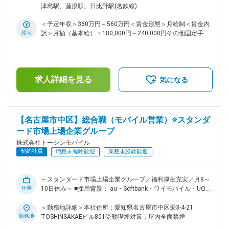
お店づくりにアイデアが活かせます 店舗イベントは本社の営
「初めてスマホにする」というお客様に簡単なスマホの使い方
津島駅、藤浪駅、日比野駅(名鉄線)
業部と連携を取りながら企画していきます。 店長だけではな
をレクチャーしたり、料金プランにお悩みの方にアドバイスを
く一般職でもアイデアがあれば大歓迎。気軽に発信してくださ
したり。 そんなちょっとした気遣いで、「ありがとう、あな
＜予定年収＞360万円～560万円＜賃金形態＞月給制＜賃金内
い。
たが担当でよかった」といった嬉しいお言葉をいただけるやり
給与
訳＞月額（基本給）：180,000円～240,000円その他固定手当/
がいがあります。 どこのお店も、人と人とのあたたかなコミ
月：48,000円～64,000円固定残業手当/月：70,000円～
ュニケーションを日々、感じながら働けます！ ■業務内容：
96,000円（固定残業時間40時間0分/月）超過した時間外労働
携帯ショールームスタッフとして、新規申込／機種変更／プラ
の残業手当は追加支給＜月給＞298,000円～400,000円（一律
ン変更等の携帯電話の各種契約手続き、故障の修理相談対応等
手当を含む）＜昇給有無＞有＜残業手当＞有＜給与補足＞・昇
を担当いただきます。 ■業務詳細： ・携帯電話の各種契約手
求人詳細を見る
給年1回（7月※特別昇給随時あり）・賞与年2回（7月、12月※
気になる
続き └新規申込／機種変更／プラン変更等 ・故障の修理相談
昨年度実績：年2回）賃金はあくまでも目安の金額であり、選
対応 ・プラン内容や操作方法の案内 ・店内の展示やレイアウ
考を通じて上下する可能性があります。月給(月額)は固定手当
ト ・店舗イベント企画、運営 └営業と連携しながら行ってい
を含めた表記です。
ただきます。 ・在庫管理等 【取り扱い製品例】 携帯電話／ス
【名古屋市中区】総合職（モバイル営業）※スタンダ
マートフォン 関連アクセサリー タブレット その他、上記以外
ード市場上場企業グループ
のサービス ■ポイント： ★充実した福利厚生・休暇制度 各種
手当が充実している点はもちろんですが、会員制リゾート施設
株式会社トーシンモバイル
の利用や退職金制度なども整っています。 休暇制度でも産休
契約社員
職種未経験歓迎
業種未経験歓迎
育休制度はもちろん、バースデー休暇制度も整えています。
★公平な評価制度 ノルマはありません。店舗目標や個人目標
を達成できれば賞与などで還元します。評価項目ごとのポイン
～スタンダード市場上場企業グループ／福利厚生充実／月8～
ト制で、評価を「見える化」。販売実績などの成果はもちろ
仕事
10日休み～ ■採用背景： au・Softbank・ワイモバイル・UQス
ん、勤務態度なども基準です。そんな評価に基づいて賞与や昇
ポットの一次代理店として、各キャリアの販売店を運営する当
給、昇進が決まるため納得感を持ってもらえるはずです。 ★
社。愛知県を中心に、4県にわたってショップを展開していま
＜勤務地詳細＞本社住所：愛知県名古屋市中区栄3-4-21
お店づくりにアイデアが活かせます 店舗イベントは本社の営
す。顧客満足度をさらに高めていくためにも、接客に力を入れ
勤務地
TOSHINSAKAEビル801受動喫煙対策：屋内全面禁煙
業部と連携を取りながら企画していきます。 店長だけではな
ていきたいと考え、メンバーを増員することになりました。