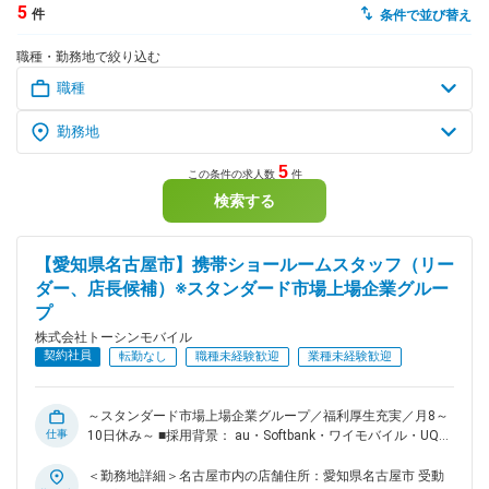
5
件
条件で並び替え
dodaチャットサポート
職種・勤務地で絞り込む
対応時間：10:00～22:00(日曜・年末年始を除く)
自動案内は24時間365日対応
転職の「モヤモヤ」、一人で悩まず
気軽に相談してみませんか？
dodaの使い方は？
今の仕事を続けるべき？
5
この条件の求人数
件
検索する
ヘルプ
サイトマップ
【愛知県名古屋市】携帯ショールームスタッフ（リー
ダー、店長候補）※スタンダード市場上場企業グルー
プ
株式会社トーシンモバイル
契約社員
転勤なし
職種未経験歓迎
業種未経験歓迎
～スタンダード市場上場企業グループ／福利厚生充実／月8～
仕事
10日休み～ ■採用背景： au・Softbank・ワイモバイル・UQス
ポットの一次代理店として、各キャリアの販売店を運営する当
社。愛知県を中心に、4県にわたってショップを展開していま
＜勤務地詳細＞名古屋市内の店舗住所：愛知県名古屋市 受動