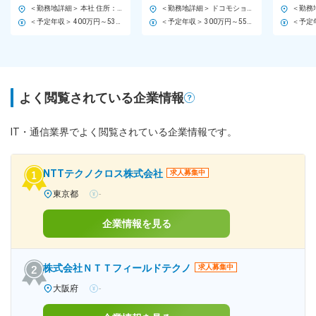
ム上場企業のグループ会社
祝休／平
＜勤務地詳細＞ 本社 住所：愛知県名古屋市中区門前町1-51 シーキューブ(株)本社ビル 勤務地最寄駅：鶴舞線線／大須観音駅 受動喫煙対策：屋内喫煙可能場所あり 変更の範囲：会社の定める事業所（リモートワーク含む）
＜勤務地詳細＞ ドコモショップ 蟹江インター店 住所：愛知県津島市金柳町字南脇187-2 受動喫煙対策：屋内全面禁煙 変更の範囲：会社の定める事業所
＜予定年収＞ 400万円～530万円 ＜賃金形態＞ 月給制 ＜賃金内訳＞ 月額（基本給）：208,200円～266,000円 その他固定手当/月：8,000円～14,000円 ＜月給＞ 216,200円～280,000円 ＜昇給有無＞ 有 ＜残業手当＞ 有 ＜給与補足＞ ■昇給：年1回（4月） ■賞与：年2回（6月、12月／計約3.2ヶ月）※今年度想定 ■モデル年収：30歳／平均年収520万円（平均月収33万円） 賃金はあくまでも目安の金額であり、選考を通じて上下する可能性があります。 月給(月額)は固定手当を含めた表記です。
＜予定年収＞ 300万円～550万円 ＜賃金形態＞ 月給制 ＜賃金内訳＞ 月額（基本給）：220,000円～400,000円 ＜月給＞ 220,000円～400,000円 ＜昇給有無＞ 有 ＜残業手当＞ 有 ＜給与補足＞ ※経験、能力等を考慮し決定します。 ■昇給：年1回（6月） ■賞与：年2回（6月・12月）2か月以上 ※決算賞与もあり ■モデル年収 30代主任 450万円 40代係長 500万円 賃金はあくまでも目安の金額であり、選考を通じて上下する可能性があります。 月給(月額)は固定手当を含めた表記です。
よく閲覧されている企業情報
IT・通信業界でよく閲覧されている企業情報です。
NTTテクノクロス株式会社
求人募集中
東京都
-
企業情報を見る
株式会社ＮＴＴフィールドテクノ
求人募集中
大阪府
-