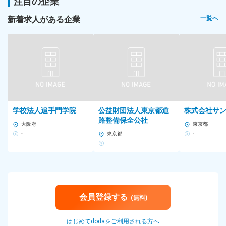
注目の企業
新着求人がある企業
一覧へ
学校法人追手門学院
公益財団法人東京都道
株式会社サ
路整備保全公社
大阪府
東京都
-
東京都
-
-
会員登録する
(無料)
はじめてdodaをご利用される方へ