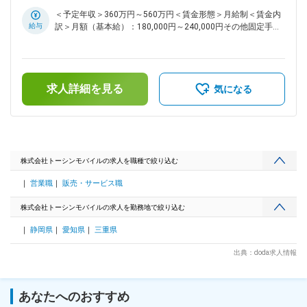
したり。 そんなちょっとした気遣いで、「ありがとう、あな
＜予定年収＞360万円～560万円＜賃金形態＞月給制＜賃金内
たが担当でよかった」といった嬉しいお言葉をいただけるやり
給与
訳＞月額（基本給）：180,000円～240,000円その他固定手当/
がいがあります。 どこのお店も、人と人とのあたたかなコミ
月：48,000円～64,000円固定残業手当/月：72,000円～
ュニケーションを日々、感じながら働けます！ ■業務内容：
96,000円（固定残業時間40時間0分/月）超過した時間外労働
携帯ショールームスタッフとして、新規申込／機種変更／プラ
の残業手当は追加支給＜月給＞300,000円～400,000円（一律
ン変更等の携帯電話の各種契約手続き、故障の修理相談対応等
手当を含む）＜昇給有無＞有＜残業手当＞有＜給与補足＞・昇
を担当いただきます。 ■業務詳細： ・携帯電話の各種契約手
求人詳細を見る
給年1回（7月※特別昇給随時あり）・賞与年2回（7月、12月※
気になる
続き └新規申込／機種変更／プラン変更等 ・故障の修理相談
昨年度実績：年2回）賃金はあくまでも目安の金額であり、選
対応 ・プラン内容や操作方法の案内 ・店内の展示やレイアウ
考を通じて上下する可能性があります。月給(月額)は固定手当
ト ・店舗イベント企画、運営 └営業と連携しながら行ってい
を含めた表記です。
ただきます。 ・在庫管理等 【取り扱い製品例】 携帯電話／ス
マートフォン 関連アクセサリー タブレット その他、上記以外
のサービス ■ポイント： ★充実した福利厚生・休暇制度 各種
株式会社トーシンモバイルの求人を職種で絞り込む
手当が充実している点はもちろんですが、会員制リゾート施設
営業職
販売・サービス職
の利用や退職金制度なども整っています。 休暇制度でも産休
育休制度はもちろん、バースデー休暇制度も整えています。
株式会社トーシンモバイルの求人を勤務地で絞り込む
★公平な評価制度 ノルマはありません。店舗目標や個人目標
を達成できれば賞与などで還元します。評価項目ごとのポイン
静岡県
愛知県
三重県
ト制で、評価を「見える化」。販売実績などの成果はもちろ
ん、勤務態度なども基準です。そんな評価に基づいて賞与や昇
出典：doda求人情報
給、昇進が決まるため納得感を持ってもらえるはずです。 ★
お店づくりにアイデアが活かせます 店舗イベントは本社の営
業部と連携を取りながら企画していきます。 店長だけではな
あなたへのおすすめ
く一般職でもアイデアがあれば大歓迎。気軽に発信してくださ