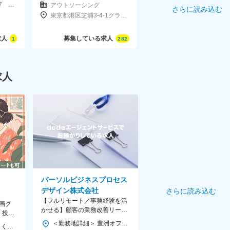
東京都豊島区池袋4-1-7 アポロ池袋ビル3F
アウトソーシング
さらに読み込む
東京都港区芝浦3-4-1グランパークタワー33F
求人
募集している求人
1
282
求人
パーソルビジネスプロセス
デザイン株式会社
さらに読み込む
【フルリモート／事務経験を活
画ク
かせる】顧客の業務改善リーダ
・投
ー◆採用・経理・労務など◆フ
修あり
＜勤務地詳細＞ 豊洲オフィス 住所：東京都江東区豊洲3-2-20 豊洲フロント7F 勤務地最寄駅：メトロ有楽町線／豊洲駅 受動喫煙対策：屋内喫煙可能場所あり 変更の範囲：勤務地補足欄に記載
【転勤なし／東京もしくは福岡にて勤務】 ★勤務地は希望を考慮します ＜東京オフィス＞ 東京都豊島区池袋4-1-7 アポロ池袋ビル3F ★「池袋駅」より徒歩7分 ＜福岡オフィス＞ 福岡県福岡市博多区博多駅東2-9-5 ★「博多駅」より徒歩7分 ※受動喫煙対策：屋内喫煙可能場所あり
レックス／643