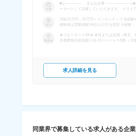
■□――――― 主なお仕事 ―――――――□■ ／ 未経験スタートの先輩がほとんど！ ＼ 企業と人をつなぐ、 人材コーディ
ーターとして活躍していただきます。 クライアン
仕事
ごとの人員計画の立案 ・スタッフの配置／シフ
月給25万円～35万円＋インセンティブ 未経験者：月給25万円～＋インセンティブ 経験者：月給35万円～＋インセンティブ ※
者・求職者とのキャリア相談および面談業務 ・企業が求める人材
経験者は営業
給与
く、 「どうしたら現場がもっと良くなるか」
す！ ＊1）BPOとはクライアント企業の業務をチームで請け負い、運営・改善まで行うサービスのことです。
★フルリモートOK★ 本社または全国（東京、神奈川
■□――――――――――― 完全未経験から… 独立
京都豊島区南池袋1-16-15リージャス5階 ＜大阪支社＞ 大阪府大阪市北区梅田1-13-1大阪梅田ツインタワーズサウス15階 ＜オ
勤務地
ーマン育成を中心に、 ラジオ・動画研修や有名起業
フィスまでのアクセス＞ 新宿オフィス：東京
で、 早ければ2～3ヵ月スパンで着実にステップアップ！ ＜成長のステップ＞ ▼STEP1：営業力、
歩1分 渋谷オフィス：京王新線「初台駅」徒歩
自立 ▼STEP2：SNSマーケやメンバー管理
内線「新中野駅」徒歩4分 要町オフィス：東京
へ 気付いた時には起業できるレベルに！ 実
分 横浜オフィス：京急本線「神奈川駅」徒歩4
駅」徒歩5分 梅田オフィス：大阪メトロ谷町
求人詳細を見る
駅」徒歩5分 新大阪オフィス：大阪メトロ御
駅」徒歩1分
同業界で募集している求人がある企業