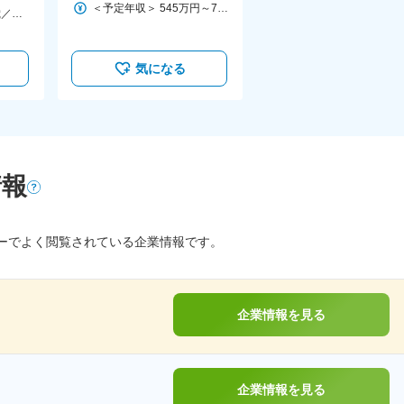
＜予定年収＞ 545万円～764万円 ＜賃金形態＞ 月給制 ＜賃金内訳＞ 月額（基本給）：255,000円～350,000円 その他固定手当/月：30,000円～45,000円 ＜月給＞ 285,000円～395,000円 ＜昇給有無＞ 有 ＜残業手当＞ 有 ＜給与補足＞ ※月平均残業20時間込み ※経験・スキルに応じて変動 ※地域手当は居住地により0円～30,000円間で変動 ■昇給・昇格：年2回（4月・10月） ■賞与：年2回（4月・10月） 賃金はあくまでも目安の金額であり、選考を通じて上下する可能性があります。 月給(月額)は固定手当を含めた表記です。
年収例800万円（25歳／責任者）
気になる
情報
ーでよく閲覧されている企業情報です。
企業情報を見る
企業情報を見る