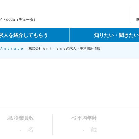
トdoda（デューダ）
求人を紹介してもらう
知りたい・聞きたい
Ａｎｔｒａｃｅ
>
株式会社Ａｎｔｒａｃｅの求人・中途採用情報
従業員数
平均年齢
名
歳
-
-