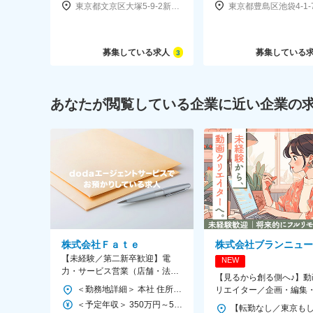
東京都文京区大塚5-9-2新大塚プラザ7F
募集している求人
募集している
3
あなたが閲覧している企業に近い企業の
株式会社Ｆａｔｅ
株式会社ブランニュー
【未経験／第二新卒歓迎】電
NEW
力・サービス営業（店舗・法人
【見るから創る側へ♪】動
向け）◆サポート体制◎
＜勤務地詳細＞ 本社 住所：東京都文京区大塚5-9-2 新大塚プラザ7F 勤務地最寄駅：各線／池袋駅 受動喫煙対策：屋内全面禁煙 変更の範囲：無
リエイター／企画・編集
稿・分析を担当★専門研
＜予定年収＞ 350万円～500万円 ＜賃金形態＞ 月給制 ＜賃金内訳＞ 月額（基本給）：215,000円～300,000円 固定残業手当/月：35,000円～50,000円（固定残業時間20時間0分/月） 超過した時間外労働の残業手当は追加支給 ＜月給＞ 250,000円～350,000円（一律手当を含む） ＜昇給有無＞ 有 ＜残業手当＞ 有 ＜給与補足＞ ※入社時の月給は、ご経験を考慮して決定いたします。 ■昇給：給与査定年4回（3ヶ月ごとに査定） ■賞与：年1回（2月）※業績に応じて 賃金はあくまでも目安の金額であり、選考を通じて上下する可能性があります。 月給(月額)は固定手当を含めた表記です。