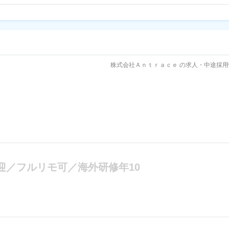
株式会社Ａｎｔｒａｃｅ の求人・中途採用
迎／フルリモ可／海外研修年10