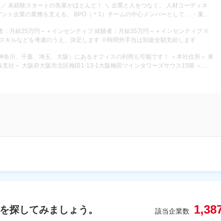
ネ
ト企業の業務を支える、 BPO（＊1）チームの中心メンバーとして… ・案件
ト管理 ・企業との調整・打ち合わせ ・現場メンバーのフォローや育成 ・応募
の要件定義・提案業務 などを担当！ただ人を集めるだけでな
経験5年以上の方を想定 ※経験・スキルなどを考慮のうえ、決定します ※時間外手当は別途全額支給します
 「どうすれば企業の課題を解決できるか」 を考え、チームで改善していく仕事で
、千葉、埼玉、大阪）にあるオフィスの利用も可能です！ ＜本社住所＞ 東
できるレベルまで成長！ ――――――――――――□■ 入社後はマンツ
家のセミナーなど 実践型の教育体制でしっかりサポート！ 手厚い成長支援
メトロ副都心線「新宿三丁目駅」徒歩1分 池袋オフィス：JR山手線「池袋駅」徒
セルフマネジメントを磨き
3分 田端オフィス：JR山手線「田端駅」徒歩2分 中野オフィス：東京メトロ丸ノ
で影響力身につける ▼STEP3：人事・採用の仕組づくりを学び、組織を動かせる人
メトロ有楽町線「要町駅」徒歩12分 田町オフィス：JR山手線「田町駅」徒歩5
際に7名の先輩が当社から独立。 あなたのこれからを、全力で応援する会社です！
分 船橋オフィス：総武本線「船橋駅」徒歩13分 大宮オフィス：JR埼京線「大宮
線「東梅田駅」「梅田駅」徒歩1分 心斎橋オフィス：大阪メトロ御堂筋線「心斎橋
堂筋線「西中島南方駅」徒歩4分 なんばオフィス：大阪メトロ御堂筋線「なんば
1,38
を探してみましょう。
該当企業数