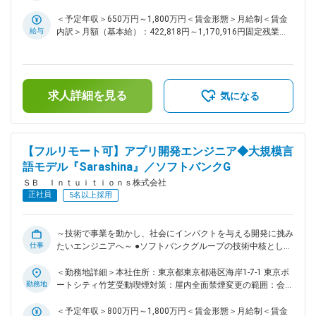
の構築・前処理検証、ストリーミングASR/TTSの研究開発、
囲：会社の定める事業所（リモートワーク含む）
リアルタイム音声対話用LLMの開発とAgentic機能実装、各モ
＜予定年収＞650万円～1,800万円＜賃金形態＞月給制＜賃金
ジュール統合とベンチマーク作成まで一貫して携わります。リ
給与
内訳＞月額（基本給）：422,818円～1,170,916円固定残業手
モート中心でプロダクト化まで推進するポジションです。 ■業
当/月：118,849円～329,084円（固定残業時間35時間0分/
務内容 ・大規模音声データの構築および前処理手法の検証 ・
月）超過した時間外労働の残業手当は追加支給＜月給＞
ストリーミング音声認識モデルの開発 ・ストリーミング音声
541,667円～1,500,000円（一律手当を含む）＜昇給有無＞有
合成モデルの開発 ・リアルタイム音声対話のためのLLM開発
＜残業手当＞有＜給与補足＞※上限金額はその限りではござい
求人詳細を見る
・リアルタイム音声対話におけるAgentic機能の開発 ・上記モ
ません※月給・想定理論年収：基本給＋固定時間外手当(35時
気になる
ジュールを組み合わせた音声対話システムの構築 ・日本語音
間相当)※時間外手当は一般職のみとなり、かつ、固定時間外手
声ベンチマークの構築 ■ミッション： 音声認識、LLM、音声合
当(35時間)を超えて勤務した場合は実績に応じて支給いたしま
成モデルを活用した、日本語音声対話システムの開発 ■魅力ポ
す※別途インセンティブが支給されることがあります賃金はあ
イント： ・日本トップクラスの音声認識、音声合成モデルお
くまでも目安の金額であり、選考を通じて上下する可能性があ
【フルリモート可】アプリ開発エンジニア◆大規模言
よびSarashinaを活用した音声対話システムに関して、モデル
ります。月給(月額)は固定手当を含めた表記です。
語モデル『Sarashina』／ソフトバンクG
開発からプロダクト化まで一貫して取り組むことができます。
ＳＢ Ｉｎｔｕｉｔｉｏｎｓ株式会社
・リモートワークと出社のベストミックス（出社頻度の規定な
正社員
し） ※平均実績 週1～2日出社 ※業務の必要性に応じて出社
5名以上採用
指示の可能性あり ・国内遠方居住の場合は、フルリモート
可。但し事前申請が必須。 （尚、遠方居住でも出社時の交通
費は会社負担（上限あり）） ■当社について： ～これからの
～技術で事業を動かし、社会にインパクトを与える開発に挑み
仕事
社会を支える「次世代デジタル社会基盤」～ 私たちは、未来
たいエンジニアへ～ ●ソフトバンクグループの技術中核とし
の暮らしや産業を支える基盤として、日本ならではの強みを活
て、LLM・生成AI・データ基盤を活かした最先端プロダクト開
かした「次世代デジタル社会基盤」の実現を目指しています。
発に挑戦可能 ●大規模データを扱う研究案件や社会インフラ領
＜勤務地詳細＞本社住所：東京都東京都港区海岸1-7-1 東京ポ
・日本語に強く、安心してご利用いただける国産生成AIサービ
域の難易度の高いPJTあり。スケール感のある開発と最新技術
勤務地
ートシティ竹芝受動喫煙対策：屋内全面禁煙変更の範囲：会社
スの提供 ・誰もが安全かつ安心してAIを活用できる環境づく
検証を両立 ●最新LLMの活用支援、社内技術コミュニティ、大
の定める事業所（リモートワーク含む）
り ・自律的に判断・行動する高度なメタエージェントの開発
学や研究機関や企業との協業を通じて、さらなる技術革新を追
＜予定年収＞800万円～1,800万円＜賃金形態＞月給制＜賃金