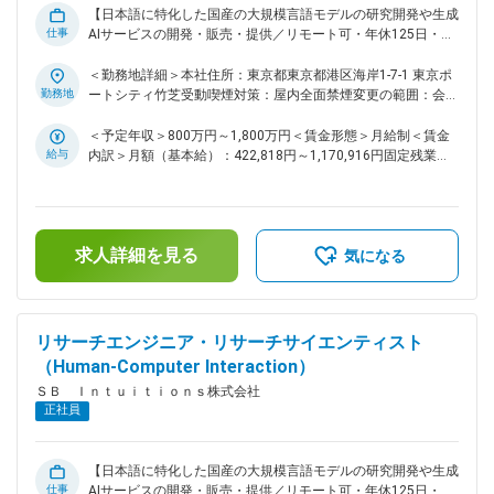
【日本語に特化した国産の大規模言語モデルの研究開発や生成
仕事
AIサービスの開発・販売・提供／リモート可・年休125日・フ
ルフレックス】 ■ミッション ・科学（化学、材料科学、バイ
オなど）、工学、創薬、医療に関する生成AI（大規模言語モデ
＜勤務地詳細＞本社住所：東京都東京都港区海岸1-7-1 東京ポ
ル及びその応用）の研究開発 ・上記分野の研究と産業に資す
勤務地
ートシティ竹芝受動喫煙対策：屋内全面禁煙変更の範囲：会社
る技術開発及び事業化 ■業務内容 ・ミッション達成に必要な
の定める事業所（リモートワーク含む）
要素技術開発及びシステム構築 ・例1）大規模言語モデルの学
＜予定年収＞800万円～1,800万円＜賃金形態＞月給制＜賃金
習及び評価 ・例2）LLMエージェントの構築及び評価 ・知財
給与
内訳＞月額（基本給）：422,818円～1,170,916円固定残業手
化、研究成果の対外発表（研究機関との共同研究を含む） ■仕
当/月：118,849円～329,084円（固定残業時間35時間0分/
事の魅力 ・科学と生成AIの融合領域に事業化目線をもって取
月）超過した時間外労働の残業手当は追加支給＜月給＞
り組んでいただきます 変更の範囲：会社の定める業務
541,667円～1,500,000円（一律手当を含む）＜昇給有無＞有
＜残業手当＞有＜給与補足＞※上限金額はその限りではござい
求人詳細を見る
ません※別途インセンティブが支給されることがあります賃金
気になる
はあくまでも目安の金額であり、選考を通じて上下する可能性
があります。月給(月額)は固定手当を含めた表記です。
リサーチエンジニア・リサーチサイエンティスト
（Human-Computer Interaction）
ＳＢ Ｉｎｔｕｉｔｉｏｎｓ株式会社
正社員
【日本語に特化した国産の大規模言語モデルの研究開発や生成
仕事
AIサービスの開発・販売・提供／リモート可・年休125日・フ