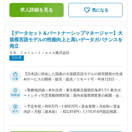
ことを目標としています。 ・開発部門や事業部門と近い距離
有＜給与補足＞※上限金額はその限りではございません賃金は
求人詳細を見る
でサポートをすることで、生成AIという最先端の分野に深く関
あくまでも目安の金額であり、選考を通じて上下する可能性が
気になる
与できます。 変更の範囲：会社の定める業務
あります。月給(月額)は固定手当を含めた表記です。
【データセット＆パートナーシップマネージャー】大
規模言語モデルの性能向上と高いデータガバナンスを
両立
ＳＢ Ｉｎｔｕｉｔｉｏｎｓ株式会社
正社員
【日本語に特化した国産の大規模言語モデルの研究開発や生成
仕事
AIサービスの開発・販売・提供／リモート可・年休125日・フ
ルフレックス】 ■ミッション： 外部コンテンツホルダーらと
協働し、高品質かつ権利クリアな学習用データセットを継続的
＜勤務地詳細＞本社住所：東京都東京都港区海岸1-7-1 東京ポ
に獲得・管理し、大規模言語モデルの性能向上と高いデータガ
勤務地
ートシティ竹芝受動喫煙対策：屋内全面禁煙変更の範囲：会社
バナンスを両立させる。 ■業務内容： ・大規模データ取得計
の定める事業所（リモートワーク含む）
画の立案・実行 ・大手報道機関、出版社、学術団体等とのデ
＜予定年収＞800万円～1,800万円＜賃金形態＞月給制＜賃金
ータライセンス／共同研究交渉・契約締結 ・個人情報・著作
給与
内訳＞月額（基本給）：422,818円～1,170,916円固定残業手
権チェックを含む前処理パイプラインのガバナンス ・学習デ
当/月：118,849円～329,084円（固定残業時間35時間0分/
ータのトレーサビリティを確保するデータリネージの整備と履
月）超過した時間外労働の残業手当は追加支給＜月給＞
歴可視化の推進 ・プロダクト開発／R＆D／法務＆AIガバナン
541,667円～1,500,000円（一律手当を含む）＜昇給有無＞有