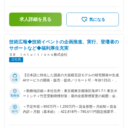
業務概要 ・大規模言語モデル『Sarashina』のモデルの価値を
月）超過した時間外労働の残業手当は追加支給＜月給＞
ユーザの価値に変えるシステムの構築 ・チームの開発プロセ
541,667円～1,500,000円（一律手当を含む）＜昇給有無＞有
スの設計管理や生産性向上のための各種活動 ■ 仕事内容 / ミッ
＜残業手当＞有＜給与補足＞※上限金額はその限りではござい
求人詳細を見る
ション 国産LLM「Sarashina」の品質向上と開発効率化を、
ません※別途インセンティブが支給されることがあります賃金
気になる
MLOpsの仕組みで実現していただきます。 モデル開発に必要
はあくまでも目安の金額であり、選考を通じて上下する可能性
なさまざまなシステムを構築し、将来的には外部提供可能なAI
があります。月給(月額)は固定手当を含めた表記です。
プラットフォームとして育てていくポジションです。 ＜主な
業務＞ モデル評価・データメタデータ管理システムの開発 学
技術広報◆技術イベントの企画推進、実行、登壇者の
習データ作成・モデル評価基盤の構築 内製LLMの品質保証・
サポートなど◆福利厚生充実
自動化 将来的なAI Platformとしての外部提供を見据えた基盤
ＳＢ Ｉｎｔｕｉｔｉｏｎｓ株式会社
開発 ■ チームについて 4月に新設される立ち上げチームとな
正社員
り、現在は2名体制です（増員予定） ソフトウェアエンジニア
／MLエンジニアなど、多様なバックグラウンドのメンバーが
在籍 モデル開発チーム・インフラチーム・データ基盤チーム
などと密に連携しながら開発を進めます ■ このポジションの
【日本語に特化した国産の大規模言語モデルの研究開発や生成
仕事
魅力 ユーザと密に連携しながら開発できる環境 大規模デー
AIサービスの開発・販売・提供／リモート可・年休125日・フ
タ・大規模インフラを扱うMLOpsプラットフォームを構築で
ルフレックス】 ■業務内容 ・戦略に則ったPR活動、戦略立案
きる モデル開発～プロダクト化まで全工程に関われる（LLM
・エンジニアに対するコミュニケーション ・技術イベントの
＜勤務地詳細＞本社住所：東京都東京都港区海岸1-7-1 東京ポ
開発の全体像が身につく） ■ポジションの魅力： ・海外ベン
企画推進、実行、登壇者のサポート ・スカウティング ・ 技術
勤務地
ートシティ竹芝受動喫煙対策：屋内全面禁煙変更の範囲：会社
ダにも引けを取らない計算基盤を使って正面から戦えること
イベントの情報収集、協賛するイベントの選定 ・技術ブラン
の定める事業所（リモートワーク含む）
・ユーザに対して価値のあるプロダクトを自ら考え提案し開発
ディング施策の立案・実行 ・ SNS運用をはじめとする社内・
＜予定年収＞800万円～1,200万円＜賃金形態＞月給制＜賃金
までを一貫して行うことができること ・プロダクトに必要な
社外への情報発信 ・ エンジニア向けコンテンツの企画、実行
給与
内訳＞月額（基本給）：422,818円～780,611円固定残業手当/
ことであれば技術領域を問わず何でもできる環境があること
・エンジニアに向けた情報発信のサポート ■魅力 ・日本語性
月：118,849円～219,389円（固定残業時間35時間0分/月）超
変更の範囲：会社の定める業務
能で国内トップクラスの大規模言語モデル（LLM）を目指して
過した時間外労働の残業手当は追加支給＜月給＞541,667円～
研究開発を行っており、生成AIの分野で業界をリードしていく
1,000,000円（一律手当を含む）＜昇給有無＞有＜残業手当＞