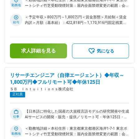
＜勤務地詳細＞本社住所：東京都東京都港区海岸1-7-1 東京ポ
発、運用に関わるルールメイキングやガバナンス全般 【具体
勤務地
ートシティ竹芝受動喫煙対策：屋内全面禁煙変更の範囲：会社
的な業務】 ・LLMを含む生成AI開発に関わるリスク調査、戦略
の定める事業所（リモートワーク含む）
策定、方針検討 ・LLMを含む生成AI開発に関わる各種ルール策
＜予定年収＞800万円～1,800万円＜賃金形態＞月給制＜賃金
定、モニタリング、ガバナンスの実施 ・ルールメイクに関わ
給与
内訳＞月額（基本給）：422,818円～1,170,916円固定残業手
るステークホルダーとの折衝、ロビイング ・R＆D、技術開
当/月：118,849円～329,084円（固定残業時間35時間0分/
発、管理部門等、他部門との連携、相談窓口対応、ガバナンス
月）超過した時間外労働の残業手当は追加支給＜月給＞
管理 上記全てに関わる担当業務 ■仕事の魅力 日本語性能で国
541,667円～1,500,000円（一律手当を含む）＜昇給有無＞有
内トップクラスの大規模言語モデル（LLM）を目指し、当社の
＜残業手当＞有＜給与補足＞※上限金額はその限りではござい
求人詳細を見る
所有する国内最大級規模の計算基盤を使って国産の大規模言語
ません※別途インセンティブが支給されることがあります賃金
気になる
モデルの研究開発を行います。さらに、国内で最も使われる
はあくまでも目安の金額であり、選考を通じて上下する可能性
LLMとするためにAPI、Playgroundなど、開発補助環境を整備
があります。月給(月額)は固定手当を含めた表記です。
し生成AIの分野で業界をリードしていきます。 変更の範囲：
会社の定める業務
リサーチエンジニア（自律エージェント）◆年収～
1,800万円◆フルリモート可◆年休125日
ＳＢ Ｉｎｔｕｉｔｉｏｎｓ株式会社
正社員
【日本語に特化した国産の大規模言語モデルの研究開発や生成
仕事
AIサービスの開発・販売・提供／リモート可・年休125日・フ
ルフレックス】 ■ミッション： ・大規模言語モデルにおける
論理推論・マルチステップ推論を実現するための研究開発 ■業
＜勤務地詳細＞本社住所：東京都東京都港区海岸1-7-1 東京ポ
務内容： ・大規模基盤モデルのファインチューニングに関す
勤務地
ートシティ竹芝受動喫煙対策：屋内全面禁煙変更の範囲：会社