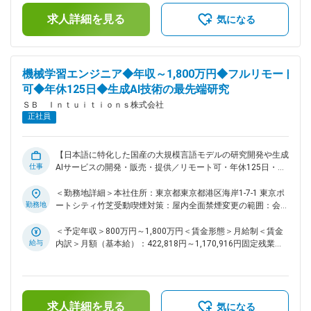
ができる ■当社について： ～これからの社会を支える「次世
＜残業手当＞有＜給与補足＞※上限金額はその限りではござい
求人詳細を見る
代デジタル社会基盤」～ 私たちは、未来の暮らしや産業を支
ません※別途インセンティブが支給されることがあります賃金
気になる
える基盤として、日本ならではの強みを活かした「次世代デジ
はあくまでも目安の金額であり、選考を通じて上下する可能性
タル社会基盤」の実現を目指しています。 ・日本語に強く、
があります。月給(月額)は固定手当を含めた表記です。
安心してご利用いただける国産生成AIサービスの提供 ・誰も
が安全かつ安心してAIを活用できる環境づくり ・自律的に判
機械学習エンジニア◆年収～1,800万円◆フルリモート
断・行動する高度なメタエージェントの開発 これらの取り組
可◆年休125日◆生成AI技術の最先端研究
みを通じて、さまざまな分野に新たな可能性をもたらし、社会
ＳＢ Ｉｎｔｕｉｔｉｏｎｓ株式会社
全体がより豊かに成長していける未来の実現に貢献してまいり
正社員
ます。 ■歓迎条件続き ・Structure from Motion, Depth
estimationなどの3D Visionの知識、経験 ・NeRF, Gaussian
Splattingなどのニューラルレンダリングの知識、経験 ・大規
模画像データの検索などデータ処理の経験 ・Blender, Unreal
【日本語に特化した国産の大規模言語モデルの研究開発や生成
仕事
Engineなどのグラフィックスエンジンの経験 ・コンピュータ
AIサービスの開発・販売・提供／リモート可・年休125日・フ
ビジョンのトップカンファレンスの発表経験 変更の範囲：会
ルフレックス】 ■業務内容： ・大規模言語モデル
社の定める業務
『Sarashina』のモデルの価値をユーザの価値に変えるシステ
＜勤務地詳細＞本社住所：東京都東京都港区海岸1-7-1 東京ポ
ムの構築 ・チームの開発プロセスの設計管理や生産性向上の
勤務地
ートシティ竹芝受動喫煙対策：屋内全面禁煙変更の範囲：会社
ための各種活動 ■ポジションの魅力： ・海外ベンダにも引け
の定める事業所（リモートワーク含む）
を取らない計算基盤を使って正面から戦えること ・ユーザに
＜予定年収＞800万円～1,800万円＜賃金形態＞月給制＜賃金
対して価値のあるプロダクトを自ら考え提案し開発までを一貫
給与
内訳＞月額（基本給）：422,818円～1,170,916円固定残業手
して行うことができること ・プロダクトに必要なことであれ
当/月：118,849円～329,084円（固定残業時間35時間0分/
ば技術領域を問わず何でもできる環境があること ■当社につい
月）超過した時間外労働の残業手当は追加支給＜月給＞
て： ～これからの社会を支える「次世代デジタル社会基盤」
541,667円～1,500,000円（一律手当を含む）＜昇給有無＞有
～ 私たちは、未来の暮らしや産業を支える基盤として、日本
＜残業手当＞有＜給与補足＞※上限金額はその限りではござい
求人詳細を見る
ならではの強みを活かした「次世代デジタル社会基盤」の実現
ません※別途インセンティブが支給されることがあります賃金
気になる