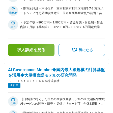
ルフレックス】 ■ミッション ・基盤モデル（大規模原モデ
ル・ビジョンランゲージモデル等）を活用したインタラクティ
＜勤務地詳細＞本社住所：東京都東京都港区海岸1-7-1 東京ポ
ブシステムの研究開発 ・生成AIプロダクトによる問題解決の
勤務地
ートシティ竹芝受動喫煙対策：屋内全面禁煙変更の範囲：会社
ための調査研究とプロトタイピング ・生成AIプロダクトを評
の定める事業所（リモートワーク含む）
価するためのユーザ実験の実施 ・実証実験システムの開発 ・
＜予定年収＞800万円～1,800万円＜賃金形態＞月給制＜賃金
得られた成果を事業に還元するとともに論文や特許、対外発表
給与
内訳＞月額（基本給）：422,818円～1,170,916円固定残業手
を通してHCI研究x生成AIで業界をリード ■業務内容 ・生成AIモ
当/月：118,849円～329,084円（固定残業時間35時間0分/
デルを活用したインタラクティブシステムの開発及び評価 ・
月）超過した時間外労働の残業手当は追加支給＜月給＞
開発したシステムの実証実験及び事業還元 ・自社プロダクト
541,667円～1,500,000円（一律手当を含む）＜昇給有無＞有
にHCIの専門家として貢献 ■仕事の魅力 ・当社の所有する国内
＜残業手当＞有＜給与補足＞※上限金額はその限りではござい
求人詳細を見る
最大級規模の計算基盤を使ってHCIx生成AI分野の研究開発を行
ません※別途インセンティブが支給されることがあります賃金
気になる
います。その成果を多くのユーザに届けるための事業化に向け
はあくまでも目安の金額であり、選考を通じて上下する可能性
た開発も進めます。 ・大規模言語モデル、マルチモーダルモ
があります。月給(月額)は固定手当を含めた表記です。
デル、生成モデルなど生成AIの様々な分野の研究者、エンジニ
アと協調して研究開発を進めることができます。 変更の範
AI Governance Member◆国内最大級規模の計算基盤
囲：会社の定める業務
を活用◆大規模言語モデルの研究開発
ＳＢ Ｉｎｔｕｉｔｉｏｎｓ株式会社
正社員
【日本語に特化した国産の大規模言語モデルの研究開発や生成
仕事
AIサービスの開発・販売・提供／リモート可・年休125日・フ
ルフレックス】 【ミッション】 国産大規模言語モデル
（LLM）の研究開発、および、生成AIサービスシステムの開