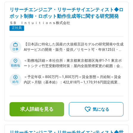
できる環境づくり ・自律的に判断・行動する高度なメタエー
ジェントの開発 これらの取り組みを通じて、さまざまな分野
リサーチエンジニア・リサーチサイエンティスト◆ロ
に新たな可能性をもたらし、社会全体がより豊かに成長してい
ボット制御・ロボット動作生成等に関する研究開発
ける未来の実現に貢献してまいります。 変更の範囲：会社の
ＳＢ Ｉｎｔｕｉｔｉｏｎｓ株式会社
定める業務
正社員
【日本語に特化した国産の大規模言語モデルの研究開発や生成
仕事
AIサービスの開発・販売・提供／リモート可・年休125日・フ
ルフレックス】 ■ミッション 大規模基盤モデルによるロボッ
ト制御・ロボット動作生成等に関する研究開発 ■業務内容 ・
＜勤務地詳細＞本社住所：東京都東京都港区海岸1-7-1 東京ポ
大規模基盤モデルの構築およびそのためのデータ基盤構築 ・
勤務地
ートシティ竹芝受動喫煙対策：屋内全面禁煙変更の範囲：会社
論文のサーベイ、先行手法の検証、論文執筆 ■仕事の魅力 国
の定める事業所（リモートワーク含む）
内最大級規模の計算基盤を利用して、ロボットの動作生成をす
＜予定年収＞800万円～1,800万円＜賃金形態＞月給制＜賃金
るための基盤モデルを構築していただきます。 変更の範囲：
給与
内訳＞月額（基本給）：422,818円～1,170,916円固定残業手
会社の定める業務
当/月：118,849円～329,084円（固定残業時間35時間0分/
月）超過した時間外労働の残業手当は追加支給＜月給＞
541,667円～1,500,000円（一律手当を含む）＜昇給有無＞有
＜残業手当＞有＜給与補足＞※上限金額はその限りではござい
求人詳細を見る
ません※別途インセンティブが支給されることがあります賃金
気になる
はあくまでも目安の金額であり、選考を通じて上下する可能性
があります。月給(月額)は固定手当を含めた表記です。
リサーチエンジニア・リサーチサイエンティスト◆世