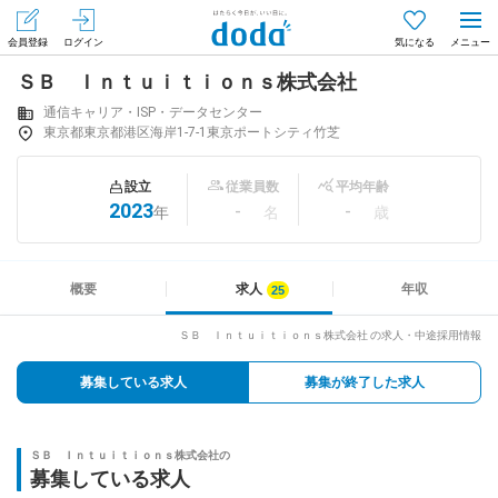
会員登録
ログイン
気になる
ＳＢ Ｉｎｔｕｉｔｉｏｎｓ株式会社
メニュー
会員登録（無料）
ログイン
通信キャリア・ISP・データセンター
東京都東京都港区海岸1-7-1東京ポートシティ竹芝
はじめてdodaをご利用される方へ
設立
従業員数
平均年齢
2023
-
-
年
名
歳
求人を探す
求人を紹介してもらう
概要
求人
年収
ＳＢ Ｉｎｔｕｉｔｉｏｎｓ株式会社 の求人・中途採用情報
知りたい・聞きたい
募集している求人
募集が終了した求人
イベント
ＳＢ Ｉｎｔｕｉｔｉｏｎｓ株式会社の
専門サイト
募集している求人