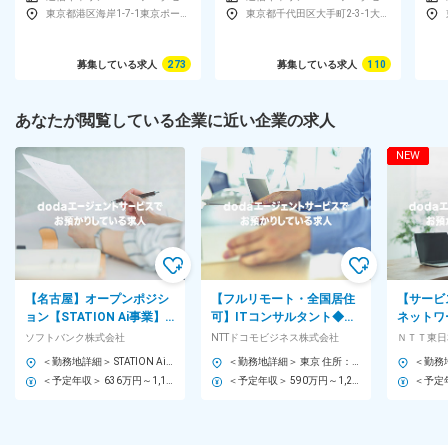
東京都港区海岸1-7-1東京ポートシティ竹芝オフィスタワー
東京都千代田区大手町2-3-1大手町プレイスウエストタワー
募集している求人
273
募集している求人
110
あなたが閲覧している企業に近い企業の求人
NEW
【名古屋】オープンポジシ
【フルリモート・全国居住
【サービ
ョン【STATION Ai事業】
可】ITコンサルタント◆エ
ネットワ
日本最大級・オープンイノ
ンジニア経験歓迎◆IT戦
新サービ
ソフトバンク株式会社
NTTドコモビジネス株式会社
ＮＴＴ東日
ベーション拠点【K】
略・企画フェーズから伴走
運用＜G4
＜勤務地詳細＞ STATION Ai株式会社 住所：愛知県名古屋市昭和区鶴舞1丁目2番32号 勤務地最寄駅：JR線／鶴舞駅 受動喫煙対策：屋内全面禁煙 変更の範囲：本社および国内外の支社、営業所、グループ内外の出向先事業所（テレワークを行う場所を含む）
＜勤務地詳細＞ 東京 住所：東京都 受動喫煙対策：屋内全面禁煙 変更の範囲：会社の定める事業所（リモートワーク含む）
＜予定年収＞ 636万円～1,159万円 ＜賃金形態＞ 月給制 ＜賃金内訳＞ 月額（基本給）：296,000円～545,000円 その他固定手当/月：4,000円 ＜月給＞ 300,000円～549,000円 ＜昇給有無＞ 有 ＜残業手当＞ 有 ＜給与補足＞ ※上記「その他固定手当」は「WorkStyle支援金」として支給 ※上記月給とは別途等級により自己成長支援金[10,000円]あり ※賞与、特別加算賞与は会社業績、個人別評価に応じて変動します 賃金はあくまでも目安の金額であり、選考を通じて上下する可能性があります。 月給(月額)は固定手当を含めた表記です。
＜予定年収＞ 590万円～1,200万円 ＜賃金形態＞ 年俸制 ＜賃金内訳＞ 年額（基本給）：5,900,000円～12,000,000円 ＜月額＞ 491,666円～1,000,000円（12分割） ＜昇給有無＞ 有 ＜残業手当＞ 有 ＜給与補足＞ ※上記は目安であり、個別の能力・経験を考慮の上決定いたします。 ■賞与：年1回 賃金はあくまでも目安の金額であり、選考を通じて上下する可能性があります。 月給(月額)は固定手当を含めた表記です。