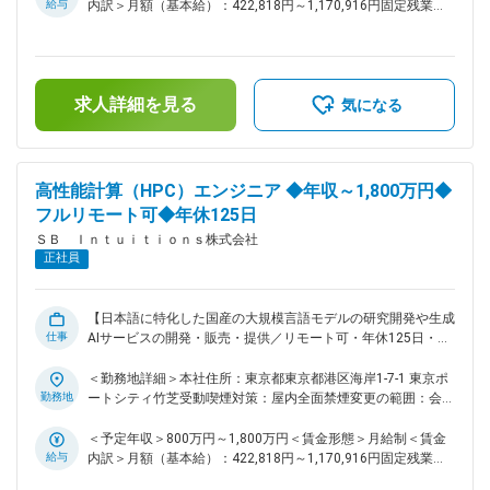
のためのデータ合成・強化学習 ・テキスト埋め込みモデルや
給与
内訳＞月額（基本給）：422,818円～1,170,916円固定残業手
リランキングモデルの学習 ・検索用の基盤モデルの学習 ・
当/月：118,849円～329,084円（固定残業時間35時間0分/
R&D用のデータ基盤や検索基盤の構築 ・情報検索技術を用い
月）超過した時間外労働の残業手当は追加支給＜月給＞
たAIプロダクトやLLMエージェントのプロトタイピング ■ポジ
541,667円～1,500,000円（一律手当を含む）＜昇給有無＞有
ションの魅力： 検索用の小規模なモデルを学習したり、社内
＜残業手当＞有＜給与補足＞※上限金額はその限りではござい
求人詳細を見る
でスクラッチ学習した日本語LLM Sarashinaをファインチュー
ません※別途インセンティブが支給されることがあります賃金
気になる
ニングしたりすることで、Deep Researchを独自に開発するこ
はあくまでも目安の金額であり、選考を通じて上下する可能性
とを目指しています。また、検索拡張生成タスクのベンチマー
があります。月給(月額)は固定手当を含めた表記です。
ク自体を新しく作るなど、情報検索やRAGの根源的なレイヤー
で研究開発をすることができます。 ■当社について： ～これ
高性能計算（HPC）エンジニア ◆年収～1,800万円◆
からの社会を支える「次世代デジタル社会基盤」～ 私たち
フルリモート可◆年休125日
は、未来の暮らしや産業を支える基盤として、日本ならではの
ＳＢ Ｉｎｔｕｉｔｉｏｎｓ株式会社
強みを活かした「次世代デジタル社会基盤」の実現を目指して
正社員
います。 ・日本語に強く、安心してご利用いただける国産生
成AIサービスの提供 ・誰もが安全かつ安心してAIを活用でき
る環境づくり ・自律的に判断・行動する高度なメタエージェ
ントの開発 これらの取り組みを通じて、さまざまな分野に新
【日本語に特化した国産の大規模言語モデルの研究開発や生成
仕事
たな可能性をもたらし、社会全体がより豊かに成長していける
AIサービスの開発・販売・提供／リモート可・年休125日・フ
未来の実現に貢献してまいります。 ■歓迎条件続き ・複数GPU
ルフレックス】 ■ミッション 国産大規模言語モデル（LLM）の
を用いた機械学習モデルの開発経験 ・国際会議での発表経験
研究開発フローにおけるHPC/インフラ由来の課題の検知およ
＜勤務地詳細＞本社住所：東京都東京都港区海岸1-7-1 東京ポ
・ローカルLLMやテキスト埋め込みモデルのファインチューニ
び改善。将来のAI学習基盤の構築に向けた次世代計算機の調
勤務地
ートシティ竹芝受動喫煙対策：屋内全面禁煙変更の範囲：会社
ングの経験 ・OSSへの貢献 ・プロジェクトマネジメントの経
査、検討 ■業務内容： ・数ヶ月に渡って実行するような大規
の定める事業所（リモートワーク含む）
模学習ジョブに対するベンチマークやプロファイラなどを用い
験 ・テックリードの経験 変更の範囲：会社の定める業務
＜予定年収＞800万円～1,800万円＜賃金形態＞月給制＜賃金
た継続的な性能検証、可視化、性能劣化の自動検知 ・性能劣
給与
内訳＞月額（基本給）：422,818円～1,170,916円固定残業手
化の原因分析、改善。 ・高速なアルゴリズムの開発や研究 ・
当/月：118,849円～329,084円（固定残業時間35時間0分/