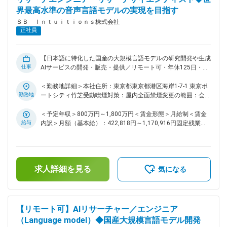
界最高水準の音声言語モデルの実現を目指す
ＳＢ Ｉｎｔｕｉｔｉｏｎｓ株式会社
正社員
【日本語に特化した国産の大規模言語モデルの研究開発や生成
仕事
AIサービスの開発・販売・提供／リモート可・年休125日・フ
ルフレックス】 ■ミッション 大規模な計算基盤を活用した研
究開発を通じ、世界最高水準の音声言語モデルを実現する ■業
＜勤務地詳細＞本社住所：東京都東京都港区海岸1-7-1 東京ポ
務内容 ・音声言語モデルの研究開発（音声対話、認識、合
勤務地
ートシティ竹芝受動喫煙対策：屋内全面禁煙変更の範囲：会社
成、翻訳など） ・大規模音声データの生成および前処理手法
の定める事業所（リモートワーク含む）
の検証 ・言語知識と音声処理能力を統合した学習手法の開発
＜予定年収＞800万円～1,800万円＜賃金形態＞月給制＜賃金
・音声言語モデル特有の能力を評価するベンチマークの設計
給与
内訳＞月額（基本給）：422,818円～1,170,916円固定残業手
・論文発表・特許出願などを通じた研究成果の発信 ■仕事の魅
当/月：118,849円～329,084円（固定残業時間35時間0分/
力 国内最大級規模の計算基盤を活用し、社会的インパクトの
月）超過した時間外労働の残業手当は追加支給＜月給＞
大きい音声言語モデルの研究開発に取り組めます。 変更の範
541,667円～1,500,000円（一律手当を含む）＜昇給有無＞有
囲：会社の定める業務
＜残業手当＞有＜給与補足＞※上限金額はその限りではござい
求人詳細を見る
ません賃金はあくまでも目安の金額であり、選考を通じて上下
気になる
する可能性があります。月給(月額)は固定手当を含めた表記で
す。
【リモート可】AIリサーチャー／エンジニア
（Language model）◆国産大規模言語モデル開発