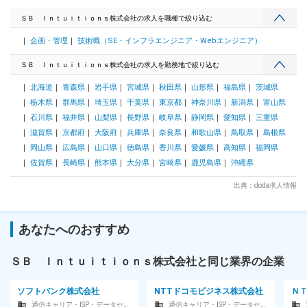
メイン担当として、開発エンジニア・法務部門・外部データプ
る可能性があります。月給(月額)は固定手当を含めた表記で
ロバイダー間のハブとなり、著作権等の複雑な権利関係をクリ
ＳＢ Ｉｎｔｕｉｔｉｏｎｓ株式会社の求人を職種で絞り込む
す。
アにしながら、生成AI開発に必要なデータの調達を牽引してい
企画・管理
技術職（SE・インフラエンジニア・Webエンジニア）
ただきます。 ■業務の魅力： ◎国産LLMの競争力の源泉に直結
する貢献 生成AIの開発においてデータの質と量はプロダクト
ＳＢ Ｉｎｔｕｉｔｉｏｎｓ株式会社の求人を勤務地で絞り込む
の性能に関する最重要要素です。開発陣が求めるデータを適切
に調達する仕組みを作ることで、自社のAIモデルの性能向上に
北海道
青森県
岩手県
宮城県
秋田県
山形県
福島県
茨城県
ダイレクトに貢献する手触り感を得られます。 ◎最先端のAI法
栃木県
群馬県
埼玉県
千葉県
東京都
神奈川県
新潟県
富山県
務・データガバナンスの知見獲得 AIと著作権、個人情報の取
り扱いなど、世界中で議論されている最先端のルールメイクの
石川県
福井県
山梨県
長野県
岐阜県
静岡県
愛知県
三重県
現場に立ち会うことができます。実務を通じて、今後のIT・AI
滋賀県
京都府
大阪府
兵庫県
奈良県
和歌山県
鳥取県
島根県
ビジネスにおいて極めて価値の高いデータガバナンスの専門性
岡山県
広島県
山口県
徳島県
香川県
愛媛県
高知県
福岡県
が身につきます。 変更の範囲：会社の定める業務
佐賀県
長崎県
熊本県
大分県
宮崎県
鹿児島県
沖縄県
出典：doda求人情報
あなたへのおすすめ
ＳＢ Ｉｎｔｕｉｔｉｏｎｓ株式会社と同じ業界の企業
ソフトバンク株式会社
NTTドコモビジネス株式会社
Ｎ
通信キャリア・ISP・データセンター
通信キャリア・ISP・データセンター