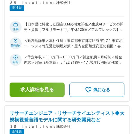
ＳＢ Ｉｎｔｕｉｔｉｏｎｓ株式会社
正社員
【日本語に特化した国産LLMの研究開発／生成AIサービスの開
仕事
発・提供｜フルリモート可／年休125日／フルフレックス】 ■
募集背景・ポジション概要 私たちは、日本語に特化した国産
大規模言語モデル（LLM）「Sarashina」の研究開発を中心
＜勤務地詳細＞本社住所：東京都東京都港区海岸1-7-1 東京ポ
に、生成AIサービスの開発・販売・提供を行っています。 海
勤務地
ートシティ竹芝受動喫煙対策：屋内全面禁煙変更の範囲：会社
外AIジャイアントが席巻する市場においても、日本のビジネス
の定める事業所（リモートワーク含む）
現場で“本当に使えるLLMを自らの手で創り上げることを目指
＜予定年収＞800万円～1,800万円＜賃金形態＞月給制＜賃金
しています。 本ポジションでは、LLMの研究開発を中核に、
給与
内訳＞月額（基本給）：422,818円～1,170,916円固定残業手
プロダクトの競争力そのものを形づくる役割を担っていただき
当/月：118,849円～329,084円（固定残業時間35時間0分/
ます。 ■ ミッション ユーザー体験の根幹となるLLMの研究開
月）超過した時間外労働の残業手当は追加支給＜月給＞
発において生じるあらゆる課題を、技術的創意によって乗り越
541,667円～1,500,000円（一律手当を含む）＜昇給有無＞有
え、単独でもプロダクトの強みとなりうる有用なモデルを実現
＜残業手当＞有＜給与補足＞※上限金額はその限りではござい
求人詳細を見る
することを使命としています。 プロダクトの“心臓部”とも言え
ません※別途インセンティブが支給されることがあります賃金
気になる
るLLMの開発を通じて、圧倒的なユーザー体験を実現するプロ
はあくまでも目安の金額であり、選考を通じて上下する可能性
フェッショナル集団でありたいと考えています。 ■ 業務内容
があります。月給(月額)は固定手当を含めた表記です。
高い性能と利便性を両立する国産大規模言語モデルの開発・改
善・研究を担当いただきます。 具体的には： ・LLMの事前学
リサーチエンジニア・リサーチサイエンティスト◆大
習、ファインチューニング、強化学習など一連のモデル開発
規模視覚言語モデルに関する研究開発など
・LLMを高性能化するための新規学習アルゴリズムや学習レシ
ＳＢ Ｉｎｔｕｉｔｉｏｎｓ株式会社
ピの研究・検証 ・開発したモデルに対するベンチマークの整
正社員
備、定量・定性評価 ・実際のビジネスユースを想定した性能