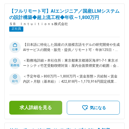
に焦点を当て、大規模なマルチモーダル発電モデルのトレーニ
ングや開発プロジェクトに参加する機会があります。 ・研究
【フルリモート可】AIエンジニア／国産LLMシステム
成果を実世界での応用に翻訳し、測定可能なビジネスインパク
の設計構築◆超上流工程◆年収～1,800万円
トを生み出すこと。 ・東京を拠点とする多様で国際的なチー
ＳＢ Ｉｎｔｕｉｔｉｏｎｓ株式会社
ムに参加しましょう。 ・日本最大の計算資源。 ・地元市場で
正社員
の競争力のあるパッケージ。 ・大規模マルチモーダル生成モ
デルの学習と開発プロジェクトに携わることができる。 ・研
究成果を実世界のアプリケーションに適用し、ビジネスに測定
可能なインパクトをもたらすことができる。 ・東京拠点の多
【日本語に特化した国産の大規模言語モデルの研究開発や生成
仕事
様かつ国際色豊かなチームで連携して研究開発ができる。 ・
AIサービスの開発・販売・提供／リモート可・年休125日・フ
日本国内最大の計算リソースを使った研究開発ができる。 ■当
ルフレックス】 ■業務内容： ・大規模言語モデル
社について： ～これからの社会を支える「次世代デジタル社
『Sarashina』のモデルの価値をユーザの価値に変えるシステ
＜勤務地詳細＞本社住所：東京都東京都港区海岸1-7-1 東京ポ
会基盤」～ 私たちは、未来の暮らしや産業を支える基盤とし
ムの構築 ・チームの開発プロセスの設計管理や生産性向上の
勤務地
ートシティ竹芝受動喫煙対策：屋内全面禁煙変更の範囲：会社
て、日本ならではの強みを活かした「次世代デジタル社会基
ための各種活動 ■ポジションの魅力： ・海外ベンダにも引け
の定める事業所（リモートワーク含む）
盤」の実現を目指しています。 ・日本語に強く、安心してご
を取らない計算基盤を使って正面から戦えること ・ユーザに
＜予定年収＞800万円～1,800万円＜賃金形態＞月給制＜賃金
利用いただける国産生成AIサービスの提供 ・誰もが安全かつ
対して価値のあるプロダクトを自ら考え提案し開発までを一貫
給与
内訳＞月額（基本給）：422,818円～1,170,916円固定残業手
安心してAIを活用できる環境づくり ・自律的に判断・行動す
して行うことができること ■当社について： ～これからの社
当/月：118,849円～329,084円（固定残業時間35時間0分/
る高度なメタエージェントの開発 変更の範囲：会社の定める
会を支える「次世代デジタル社会基盤」～ 私たちは、未来の
月）超過した時間外労働の残業手当は追加支給＜月給＞
業務
暮らしや産業を支える基盤として、日本ならではの強みを活か
541,667円～1,500,000円（一律手当を含む）＜昇給有無＞有
した「次世代デジタル社会基盤」の実現を目指しています。
＜残業手当＞有＜給与補足＞※上限金額はその限りではござい
求人詳細を見る
・日本語に強く、安心してご利用いただける国産生成AIサービ
ません※別途インセンティブが支給されることがあります賃金
気になる
スの提供 ・誰もが安全かつ安心してAIを活用できる環境づく
はあくまでも目安の金額であり、選考を通じて上下する可能性
り ・自律的に判断・行動する高度なメタエージェントの開発
があります。月給(月額)は固定手当を含めた表記です。
■歓迎条件続き ・機械学習モデル推論ワークロードの高速化に
関する研究開発 ・LLM 推論フレームワーク (vLLM, SGLang,