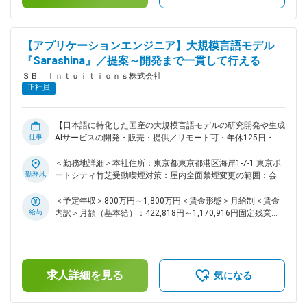
基盤」～ 私たちは、未来の暮らしや産業を支える基盤とし
はあくまでも目安の金額であり、選考を通じて上下する可能性
て、日本ならではの強みを活かした「次世代デジタル社会基
があります。月給(月額)は固定手当を含めた表記です。
盤」の実現を目指しています。 ・日本語に強く、安心してご
利用いただける国産生成AIサービスの提供 ・誰もが安全かつ
【アプリケーションエンジニア】大規模言語モデル
安心してAIを活用できる環境づくり ・自律的に判断・行動す
『Sarashina』／提案～開発まで一貫して行える
る高度なメタエージェントの開発 これらの取り組みを通じ
ＳＢ Ｉｎｔｕｉｔｉｏｎｓ株式会社
て、さまざまな分野に新たな可能性をもたらし、社会全体がよ
正社員
り豊かに成長していける未来の実現に貢献してまいります。
変更の範囲：会社の定める業務
【日本語に特化した国産の大規模言語モデルの研究開発や生成
仕事
AIサービスの開発・販売・提供／リモート可・年休125日・フ
ルフレックス】 ■業務内容： ・大規模言語モデル
『Sarashina』のモデルの価値をユーザの価値に変えるシステ
＜勤務地詳細＞本社住所：東京都東京都港区海岸1-7-1 東京ポ
ムの構築 ・チームの開発プロセスの設計管理や生産性向上の
勤務地
ートシティ竹芝受動喫煙対策：屋内全面禁煙変更の範囲：会社
ための各種活動 ■ポジション魅力： ◎海外ベンダにも引けを取
の定める事業所（リモートワーク含む）
らない計算基盤を使って正面から戦えること ◎ユーザに対し
＜予定年収＞800万円～1,800万円＜賃金形態＞月給制＜賃金
て価値のあるプロダクトを自ら考え提案し開発までを一貫して
給与
内訳＞月額（基本給）：422,818円～1,170,916円固定残業手
行うことができること ◎プロダクトに必要なことであれば技
当/月：118,849円～329,084円（固定残業時間35時間0分/
術領域を問わず何でもできる環境があること ■当社について：
月）超過した時間外労働の残業手当は追加支給＜月給＞
～これからの社会を支える「次世代デジタル社会基盤」～ 私
541,667円～1,500,000円（一律手当を含む）＜昇給有無＞有
たちは、未来の暮らしや産業を支える基盤として、日本ならで
＜残業手当＞有＜給与補足＞※上限金額はその限りではござい
求人詳細を見る
はの強みを活かした「次世代デジタル社会基盤」の実現を目指
ません賃金はあくまでも目安の金額であり、選考を通じて上下
気になる
しています。 ・日本語に強く、安心してご利用いただける国
する可能性があります。月給(月額)は固定手当を含めた表記で
産生成AIサービスの提供 ・誰もが安全かつ安心してAIを活用
す。