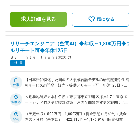
大規模学習ワークロードに最適となるHPCプラットフォームの
月）超過した時間外労働の残業手当は追加支給＜月給＞
調査、検討、性能評価 ■ポジションの魅力： 日本語性能で国
541,667円～1,500,000円（一律手当を含む）＜昇給有無＞有
内No.1の大規模言語モデル（LLM）を目指し、当社の所有する
＜残業手当＞有＜給与補足＞※上限金額はその限りではござい
求人詳細を見る
国内最大規模の計算基盤の力を最大限引き出すための大規模ワ
ません※別途インセンティブが支給されることがあります賃金
気になる
ークロードをリードしていきます。 さらに、国内で最も使わ
はあくまでも目安の金額であり、選考を通じて上下する可能性
れるLLMサービスに向けた最新ハードウェアでの性能評価や高
があります。月給(月額)は固定手当を含めた表記です。
速化を通じてHPC分野をリードしていきます。 ■当社につい
て： ～これからの社会を支える「次世代デジタル社会基盤」
リサーチエンジニア（空間AI）◆年収～1,800万円◆フ
～ 私たちは、未来の暮らしや産業を支える基盤として、日本
ルリモート可◆年休125日
ならではの強みを活かした「次世代デジタル社会基盤」の実現
ＳＢ Ｉｎｔｕｉｔｉｏｎｓ株式会社
を目指しています。 ・日本語に強く、安心してご利用いただ
正社員
ける国産生成AIサービスの提供 ・誰もが安全かつ安心してAI
を活用できる環境づくり ・自律的に判断・行動する高度なメ
タエージェントの開発 これらの取り組みを通じて、さまざま
な分野に新たな可能性をもたらし、社会全体がより豊かに成長
【日本語に特化した国産の大規模言語モデルの研究開発や生成
仕事
していける未来の実現に貢献してまいります。 変更の範囲：
AIサービスの開発・販売・提供／リモート可・年休125日・フ
会社の定める業務
ルフレックス】 ■業務内容： ・画像からの3次元再構成、大規
模3次元モデル生成のための基盤技術開発 ・画像を中心とした
＜勤務地詳細＞本社住所：東京都東京都港区海岸1-7-1 東京ポ
大規模データの整備 ・高品質な画像レンダリング手法の開発
勤務地
ートシティ竹芝受動喫煙対策：屋内全面禁煙変更の範囲：会社
・研究成果の論文発表、研究機関との共同研究 ■ポジションの
の定める事業所（リモートワーク含む）
魅力： ・生成AIの次のステージであるPhysical AI、Embodied
＜予定年収＞800万円～1,800万円＜賃金形態＞月給制＜賃金
AIへつながる空間知能の実現に取り組むことができる ・大規
給与
内訳＞月額（基本給）：422,818円～1,170,916円固定残業手
模言語モデル、マルチモーダルモデル、生成モデルなど生成AI
当/月：118,849円～329,084円（固定残業時間35時間0分/
の様々な分野の研究者、エンジニアと協調して研究開発を進め
月）超過した時間外労働の残業手当は追加支給＜月給＞
ることができる ・国内最大規模の計算機環境を利用した開発
541,667円～1,500,000円（一律手当を含む）＜昇給有無＞有