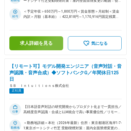
ェーズに合わせたマイルストーンの設計 ◇投資対効果（ROI）
勤務地
ートシティ竹芝受動喫煙対策：屋内全面禁煙変更の範囲：会社
に立ちながら、それをいかにしてビジネス価値（商用化）に変
評価と優先順位の最適化 ・限られたリソースをどのプロダク
の定める事業所（リモートワーク含む）
換するかという、生成AI領域で最も市場価値の高いスキルと実
トに投下すべきか、データと市場動向に基づく意思決定支援 ◇
＜予定年収＞650万円～1,800万円＜賃金形態＞月給制＜賃金
績を磨くことができます。 変更の範囲：会社の定める業務
グループ各社との戦略的連携 ・次世代技術やグループアセッ
給与
内訳＞月額（基本給）：422,818円～1,170,916円固定残業手
トをプロダクトへ組み込むための交渉・ブリッジ業務 ◇プロダ
当/月：118,849円～329,084円（固定残業時間35時間0分/
クトリリース判定・ゲート管理 ・品質、コスト、デリバリー
月）超過した時間外労働の残業手当は追加支給＜月給＞
の観点からリリース可否を厳格に判定し、経営層や関係各所と
541,667円～1,500,000円（一律手当を含む）＜昇給有無＞有
の最終調整 ◇市場・競合分析 最新のテクノロジートレンドや
＜残業手当＞有＜給与補足＞※上限金額はその限りではござい
求人詳細を見る
顧客の声を収集し、戦略へのフィードバックを実施 ■ミッショ
ません※月給・想定理論年収：基本給＋固定時間外手当(35時
気になる
ン 技術とビジネスの架け橋となり、SB Intuitionsの持続的成
間相当)※時間外手当は一般職のみとなり、かつ、固定時間外手
長を牽引するプロダクトポートフォリオを構築します。 単な
当(35時間)を超えて勤務した場合は実績に応じて支給いたしま
る開発管理ではなく、投資対効果に基づいた意思決定を行い、
す※別途インセンティブが支給されることがあります賃金はあ
グループ各社とのシナジーを最大化させることで、市場競争力
くまでも目安の金額であり、選考を通じて上下する可能性があ
【リモート可】モデル開発エンジニア（音声対話・音
のあるプロダクト群を世に送り出すことがミッションです。 ■
ります。月給(月額)は固定手当を含めた表記です。
声認識・音声合成）◆ソフトバンクG／年間休日125
魅力ポイント 本ポジションでの経験を通じて、単一プロダク
日
トの枠を超え、ポートフォリオ全体を俯瞰して投資対効果を最
適化する「事業経営者」に近い視座を獲得できます。グループ
ＳＢ Ｉｎｔｕｉｔｉｏｎｓ株式会社
会社の巨大なアセットを活用し、生成AI等の最先端領域と連携
正社員
しながら、技術を収益性の高い事業へと昇華させる高度な社会
実装力が身につきます。将来的には、複雑なステークホルダー
を統率し、大規模な技術投資を成功に導く責任者として、市場
【日本語音声対話の研究開発からプロダクト化まで一貫担当／
価値を高めることが可能です。 変更の範囲：会社の定める業
仕事
高精度音声認識・合成とLLM統合で高い事業優位性／リモート
務
中心・週1～2回出社目安／完全週休2日・年間休日125日】 当
社の日本語音声対話システム開発チームにて、学術・プロダク
＜勤務地詳細＞本社（2026年最新）住所：東京都港区海岸1-7-
ト両面のモデル開発をご担当いただきます。大規模音声データ
勤務地
1東京ポートシティ竹芝 受動喫煙対策：屋内全面禁煙変更の範