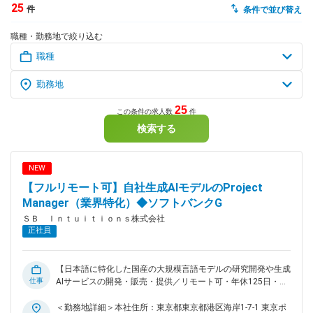
25
件
条件で並び替え
dodaチャットサポート
職種・勤務地で絞り込む
対応時間：10:00～22:00(日曜・年末年始を除く)
自動案内は24時間365日対応
転職の「モヤモヤ」、一人で悩まず
気軽に相談してみませんか？
dodaの使い方は？
今の仕事を続けるべき？
25
この条件の求人数
件
検索する
ヘルプ
サイトマップ
NEW
【フルリモート可】自社生成AIモデルのProject
Manager（業界特化）◆ソフトバンクG
ＳＢ Ｉｎｔｕｉｔｉｏｎｓ株式会社
正社員
【日本語に特化した国産の大規模言語モデルの研究開発や生成
仕事
AIサービスの開発・販売・提供／リモート可・年休125日・フ
ルフレックス】 ■業務内容： 当社が商用展開する生成AIモデ
ル、およびその周辺プロダクトの開発・公開・PoCに関するプ
＜勤務地詳細＞本社住所：東京都東京都港区海岸1-7-1 東京ポ