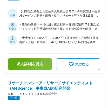
改善・課題解決 ■ 開発体制・チーム ・技術開発部ーLLM開発
チーム&Agentic AIチーム Agentic AI／インフラ／HPC／プロダ
クト開発チームと密に連携 コミュニケーションツール：Slack
【日本語に特化した国産の大規模言語モデルの研究開発や生成
仕事
／GitHub／Zoom／Google Workspace 会議は基本オンライン
AIサービスの開発・販売・提供／リモート可・年休125日・フ
（必要に応じて対面実施あり） ■ 仕事の魅力 ・海外ベンダー
ルフレックス】 ■業務内容 ・大規模視覚言語モデルに関する
にも引けを取らない計算基盤を活用し、正面から最先端LLM開
研究開発 ・大規模視覚言語モデルの開発基盤の構築 ・大規模
＜勤務地詳細＞本社住所：東京都東京都港区海岸1-7-1 東京ポ
発に取り組める環境 ・ユーザーにとっての価値を自ら考え、
視覚言語モデルの能力を評価するベンチマークの設計 ・デー
勤務地
ートシティ竹芝受動喫煙対策：屋内全面禁煙変更の範囲：会社
提案から開発・実装まで一貫して関われる ・プロダクトに必
タエンジニアリング、データ基盤の構築 ・研究成果の論文発
の定める事業所（リモートワーク含む）
要であれば、技術領域に制限なく挑戦できる裁量の大きさ ・
表 ■仕事の魅力 当社の所有する国内最大級規模の計算基盤を
＜予定年収＞800万円～1,800万円＜賃金形態＞月給制＜賃金
「研究」で終わらせず、実際に使われるAIプロダクトを世に届
使い当社が開発したLLMをベースとした大規模視覚言語モデル
給与
内訳＞月額（基本給）：422,818円～1,170,916円固定残業手
の研究開発を行います。 さらに、国内で最も使われる大規模
けられること 変更の範囲：会社の定める業務
当/月：118,849円～329,084円（固定残業時間35時間0分/
視覚言語モデルとするためにAPI、Playgroundなど、開発補助
月）超過した時間外労働の残業手当は追加支給＜月給＞
環境を整備し生成AIの分野で業界をリードしていきます。 変
541,667円～1,500,000円（一律手当を含む）＜昇給有無＞有
更の範囲：会社の定める業務
＜残業手当＞有＜給与補足＞※上限金額はその限りではござい
求人詳細を見る
ません※別途インセンティブが支給されることがあります賃金
気になる
はあくまでも目安の金額であり、選考を通じて上下する可能性
があります。月給(月額)は固定手当を含めた表記です。
リサーチエンジニア・リサーチサイエンティスト
（AI4Science）◆生成AIの研究開発
ＳＢ Ｉｎｔｕｉｔｉｏｎｓ株式会社
正社員