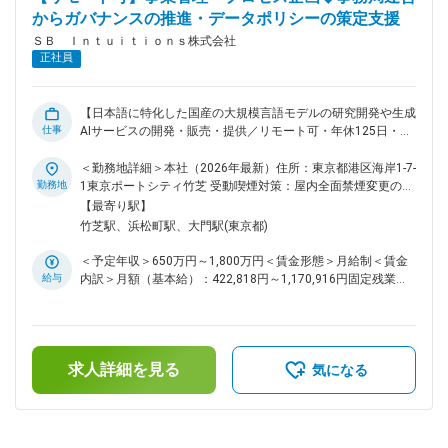
・自律的に判断・行動する高度なメタエージェントの開発 こ
からガバナンスの推進・データポリシーの策定支援
れらの取り組みを通じて、さまざまな分野に新たな可能性をも
ＳＢ Ｉｎｔｕｉｔｉｏｎｓ株式会社
たらし、社会全体がより豊かに成長していける未来の実現に貢
正社員
献してまいります。 変更の範囲：会社の定める業務
【日本語に特化した国産の大規模言語モデルの研究開発や生成
仕事
AIサービスの開発・販売・提供／リモート可・年休125日・フ
ルフレックス】 ■業務内容： ◇データ購買の事務局運営 デー
タを使用する開発部門と法務・経理部門、および外部ベンダー
＜勤務地詳細＞本社（2026年最新）住所：東京都港区海岸1-7-
の調整をリードし、要件定義から見積り、契約締結、データ納
勤務地
1東京ポートシティ竹芝 受動喫煙対策：屋内全面禁煙変更の範
品、検収・支払いまでのEnd-to-Endのプロセスを進行管理す
囲：会社の定める事業所（リモートワーク含む）
【最寄り駅】
る。 ◇契約・SOW精査とコンプライアンス統制 外部から購
竹芝駅、浜松町駅、大門駅(東京都)
入・取得するデータに関する利用規約、SOW（作業範囲記述
書）、ライセンス契約の内容を精査する。 法務部門と密に連
＜予定年収＞650万円～1,800万円＜賃金形態＞月給制＜賃金
携し、著作権、個人情報保護法、セキュリティ要件などのリス
給与
内訳＞月額（基本給）：422,818円～1,170,916円固定残業手
クを抽出し、ベンダーとの条件交渉を行う。 ◇データガバナン
当/月：118,849円～329,084円（固定残業時間35時間0分/
スの推進・データポリシーの策定支援 モデル学習に利用する
月）超過した時間外労働の残業手当は追加支給＜月給＞
データの取り扱いに関するポリシーやガイドラインの策定支
541,667円～1,500,000円（一律手当を含む）＜昇給有無＞有
援。 各データの権利関係（著作権、個人情報の有無、二次利
＜残業手当＞有＜給与補足＞※上限金額はその限りではござい
用の可否等）を整理・可視化し、開発現場が正しく、安全にデ
求人詳細を見る
ません。※月給・想定理論年収：基本給＋固定時間外手当（35
気になる
ータを利用できる状態を構築・維持する。 ■ミッション： 生
時間相当）※時間外手当は一般職のみとなり、かつ、固定時間
成AIの性能と競争力に影響する学習用データの調達において、
外手当（35時間）を超えて勤務した場合は実績に応じて支給
開発現場のニーズとガバナンスを両立させる、スピーディかつ
いたします。※別途インセンティブが支給されることがありま
安全な購買プロセスを構築・運用する。 データ購入事務局の
す。賃金はあくまでも目安の金額であり、選考を通じて上下す