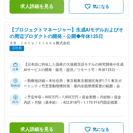
スチームと連携し、獲得データセットの学習効果を最適化 ■ポ
＜残業手当＞有＜給与補足＞※上限金額はその限りではござい
求人詳細を見る
ジションの魅力： ◎海外発の生成AIが最適化している英語と同
ません※別途インセンティブが支給されることがあります賃金
気になる
等のサービスレベルまで、日本語の応答品質を引き上げる社会
はあくまでも目安の金額であり、選考を通じて上下する可能性
的インパクトの大きい役割 ◎個人情報保護、データトレーサ
があります。月給(月額)は固定手当を含めた表記です。
ビリティ、コンテンツホルダーとの持続可能なパートナーシッ
プ構築など、生成AI業界が直面する課題解決の最前線に挑戦 ◎
【プロジェクトマネージャー】生成AIモデルおよびそ
金融・ヘルスケア・ハイテク産業など、注目度の高い市場向け
の周辺プロダクトの開発・公開◆年休125日
プロジェクトでAI の社会実装をリードできる機会 ■当社につい
ＳＢ Ｉｎｔｕｉｔｉｏｎｓ株式会社
て： ～これからの社会を支える「次世代デジタル社会基盤」
正社員
～ 私たちは、未来の暮らしや産業を支える基盤として、日本
ならではの強みを活かした「次世代デジタル社会基盤」の実現
を目指しています。 ・日本語に強く、安心してご利用いただ
ける国産生成AIサービスの提供 ・誰もが安全かつ安心してAI
【日本語に特化した国産の大規模言語モデルの研究開発や生成
仕事
を活用できる環境づくり ・自律的に判断・行動する高度なメ
AIサービスの開発・販売・提供／リモート可・年休125日・フ
タエージェントの開発 これらの取り組みを通じて、さまざま
ルフレックス】 ■ミッション： 生成AIモデルおよびその周辺プ
な分野に新たな可能性をもたらし、社会全体がより豊かに成長
ロダクトの開発・公開に関するプロジェクトのマネジメント ■
＜勤務地詳細＞本社住所：東京都東京都港区海岸1-7-1 東京ポ
していける未来の実現に貢献してまいります。 ■必須条件：
業務内容： ◇当社が商用展開する生成AIモデルおよびその周辺
勤務地
ートシティ竹芝受動喫煙対策：屋内全面禁煙変更の範囲：会社
・発言の背景・目的を理解しステークホルダーの関心・懸念を
プロダクトの開発やPoCに関するプロジェクトのリード ・プ
の定める事業所（リモートワーク含む）
把握するための適切なコミュニケーションおよびファシリテー
ロジェクトのスコープ設定、スケジュール作成、リソース計画
＜予定年収＞800万円～1,800万円＜賃金形態＞月給制＜賃金
・プロジェクトの進行管理 ・社内外のステークホルダー管理
ション能力 変更の範囲：会社の定める業務
給与
内訳＞月額（基本給）：422,818円～1,170,916円固定残業手
■ポジションの魅力： 大規模言語モデル（LLM）を日本国内の
当/月：118,849円～329,084円（固定残業時間35時間0分/
業務で安心・安全に使っていただくためにプロダクト化し、日
月）超過した時間外労働の残業手当は追加支給＜月給＞
本企業のお客様に展開していくビジネス計画を立てるという、
541,667円～1,500,000円（一律手当を含む）＜昇給有無＞有
日本では他に類を見ない経験ができるポジションです。 ■当社
＜残業手当＞有＜給与補足＞※上限金額はその限りではござい
求人詳細を見る
について： ～これからの社会を支える「次世代デジタル社会
ません※別途インセンティブが支給されることがあります賃金
気になる