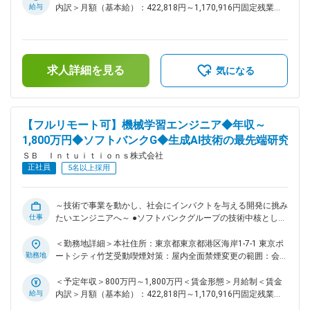
これらの取り組みを通じて、さまざまな分野に新たな可能性を
求 ●「フルリモートフルフレックス可×モダン技術×安定した開
給与
内訳＞月額（基本給）：422,818円～1,170,916円固定残業手
もたらし、社会全体がより豊かに成長していける未来の実現に
発基盤」で、技術探求と働きやすさを両立できるフィールド ■
当/月：118,849円～329,084円（固定残業時間35時間0分/
業務内容： ・大規模言語モデル『Sarashina』のモデルの価値
貢献してまいります。 変更の範囲：会社の定める業務
月）超過した時間外労働の残業手当は追加支給＜月給＞
をユーザの価値に変えるシステムの構築 ・チームの開発プロ
541,667円～1,500,000円（一律手当を含む）＜昇給有無＞有
セスの設計管理や生産性向上のための各種活動 ・ Sarashina
＜残業手当＞有＜給与補足＞※上限金額はその限りではござい
求人詳細を見る
を使ったSaaS／PaaSサービスの開発 ※インフラ環境：
ません賃金はあくまでも目安の金額であり、選考を通じて上下
気になる
AWS（モデルの推論はオンプレ） ※ 言語：Go、一部Python ●
する可能性があります。月給(月額)は固定手当を含めた表記で
チーム体制 ・ モデル開発／インフラ／データ基盤などのチー
す。
ムと深く協働 ・ コミュニケーションツール：Slack／GitHub／
Zoom／GoogleWorkspace ・ フルリモート前提、出社自由、
【フルリモート可】機械学習エンジニア◆年収～
週一定例ミーティング ■ポジション魅力： ◎海外ベンダにも引
1,800万円◆ソフトバンクG◆生成AI技術の最先端研究
けを取らない計算基盤を使って正面から戦えること ◎ユーザ
ＳＢ Ｉｎｔｕｉｔｉｏｎｓ株式会社
に対して価値のあるプロダクトを自ら考え提案し開発までを一
正社員
貫して行うことができること ◎プロダクトに必要なことであ
5名以上採用
れば技術領域を問わず何でもできる環境があること ■当社につ
いて： ～これからの社会を支える「次世代デジタル社会基
盤」～ 私たちは、未来の暮らしや産業を支える基盤として、
～技術で事業を動かし、社会にインパクトを与える開発に挑み
仕事
日本ならではの強みを活かした「次世代デジタル社会基盤」の
たいエンジニアへ～ ●ソフトバンクグループの技術中核とし
実現を目指しています。 ・日本語に強く、安心してご利用い
て、LLM・生成AI・データ基盤を活かした最先端プロダクト開
ただける国産生成AIサービスの提供 ・誰もが安全かつ安心し
発に挑戦可能 ●大規模データを扱う研究案件や社会インフラ領
＜勤務地詳細＞本社住所：東京都東京都港区海岸1-7-1 東京ポ
てAIを活用できる環境づくり ・自律的に判断・行動する高度
域の難易度の高いPJTあり。スケール感のある開発と最新技術
勤務地
ートシティ竹芝受動喫煙対策：屋内全面禁煙変更の範囲：会社
なメタエージェントの開発 これらの取り組みを通じて、さま
検証を両立 ●最新LLMの活用支援、社内技術コミュニティ、大
の定める事業所（リモートワーク含む）
ざまな分野に新たな可能性をもたらし、社会全体がより豊かに
学や研究機関や企業との協業を通じて、さらなる技術革新を追
＜予定年収＞800万円～1,800万円＜賃金形態＞月給制＜賃金
成長していける未来の実現に貢献してまいります。 変更の範
求 ●「フルリモートフルフレックス可×モダン技術×安定した開
給与
内訳＞月額（基本給）：422,818円～1,170,916円固定残業手
囲：会社の定める業務
発基盤」で、技術探求と働きやすさを両立できるフィールド ■
当/月：118,849円～329,084円（固定残業時間35時間0分/