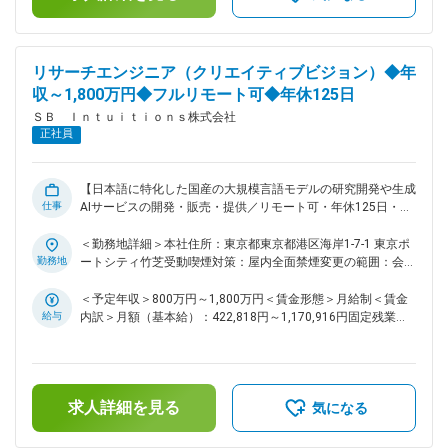
を目指しています。 ・日本語に強く、安心してご利用いただ
はあくまでも目安の金額であり、選考を通じて上下する可能性
ける国産生成AIサービスの提供 ・誰もが安全かつ安心してAI
があります。月給(月額)は固定手当を含めた表記です。
を活用できる環境づくり ・自律的に判断・行動する高度なメ
タエージェントの開発 これらの取り組みを通じて、さまざま
リサーチエンジニア（クリエイティブビジョン）◆年
な分野に新たな可能性をもたらし、社会全体がより豊かに成長
収～1,800万円◆フルリモート可◆年休125日
していける未来の実現に貢献してまいります。 変更の範囲：
ＳＢ Ｉｎｔｕｉｔｉｏｎｓ株式会社
会社の定める業務
正社員
【日本語に特化した国産の大規模言語モデルの研究開発や生成
仕事
AIサービスの開発・販売・提供／リモート可・年休125日・フ
ルフレックス】 ■業務内容： ・基礎的な画像、映像、マルチ
モーダル生成モデルのトレーニングを行い、高度な性能とスケ
＜勤務地詳細＞本社住所：東京都東京都港区海岸1-7-1 東京ポ
ーラビリティを確保します。・モデルのビジネス価値を高める
勤務地
ートシティ竹芝受動喫煙対策：屋内全面禁煙変更の範囲：会社
下流アプリケーションを調査し、製品チームに直接実行可能な
の定める事業所（リモートワーク含む）
洞察を提供することで、最先端の研究成果を実用的なソリュー
＜予定年収＞800万円～1,800万円＜賃金形態＞月給制＜賃金
ションに変換すること。・研究成果を国際的な主要な会議で発
給与
内訳＞月額（基本給）：422,818円～1,170,916円固定残業手
信し、世界の研究コミュニティにあなたの研究成果を披露し、
当/月：118,849円～329,084円（固定残業時間35時間0分/
第一線の専門家とのつながりを築くこと。 ・ 大規模な画像・
月）超過した時間外労働の残業手当は追加支給＜月給＞
動画・マルチモーダル生成モデルの開発。 ・ プロダクトチー
541,667円～1,500,000円（一律手当を含む）＜昇給有無＞有
ムと連携し研究成果を実用的なプロダクトに繋げる。 そのた
＜残業手当＞有＜給与補足＞※上限金額はその限りではござい
求人詳細を見る
めに市場の動向を調査し知見を収集。 ・ トップカンファレン
ません※別途インセンティブが支給されることがあります賃金
気になる
スでの研究成果の発表。 グローバルな研究者コミュニティと
はあくまでも目安の金額であり、選考を通じて上下する可能性
のつながりを構築。 ■ポジションの魅力： ・まずは地域市場
があります。月給(月額)は固定手当を含めた表記です。