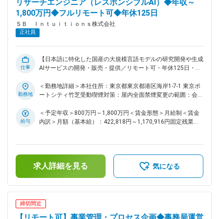
リサーチエンジニア（レスポンシブルAI）◆年収～
TensroRT-LLM 等) を用いたシステムの運用 ・分散処理基盤の
1,800万円◆フルリモート可◆年休125日
モニタリングやオブザーバビリティに関するシステムの設計開
ＳＢ Ｉｎｔｕｉｔｉｏｎｓ株式会社
発 ・エンタープライズ向け API サービスにおけるセキュリテ
正社員
ィ・ガバナンス設計 ・実装フェーズに手を動かすことを厭わ
ず、詳細設計からレビューまで自らドライブできる能力 ・
OSSへの貢献、論文執筆、技術コミュニティでの活動 変更の
範囲：会社の定める業務
【日本語に特化した国産の大規模言語モデルの研究開発や生成
仕事
AIサービスの開発・販売・提供／リモート可・年休125日・フ
ルフレックス】 ■ミッション： ・大規模言語モデルの安全
性、信頼性、セキュリティに関する課題解決 ・AIが有する有
＜勤務地詳細＞本社住所：東京都東京都港区海岸1-7-1 東京ポ
害性やリスクの発見と対策の実施 ・論文や特許を通して知財
勤務地
ートシティ竹芝受動喫煙対策：屋内全面禁煙変更の範囲：会社
化、対外発表 ■業務内容： ・AI検査基盤 (AI Red Teaming) の
の定める事業所（リモートワーク含む）
構築、運用、自動化 ・SFT／RLHF／RLAIFなどによる安全性学
＜予定年収＞800万円～1,800万円＜賃金形態＞月給制＜賃金
習の最適化 ・有害表現検知や著作権検知侵害検知など
給与
内訳＞月額（基本給）：422,818円～1,170,916円固定残業手
Guardrails技術の開発 ・安全性に関するデータ基盤の構築 、
当/月：118,849円～329,084円（固定残業時間35時間0分/
運用 ■ポジションの魅力： 日本語大規模言語モデルの開発に
月）超過した時間外労働の残業手当は追加支給＜月給＞
おいて、モデルの安全性、公平性を強化することで、安心して
541,667円～1,500,000円（一律手当を含む）＜昇給有無＞有
利用できるAIサービスの提供を目指します。国際的な基準を満
＜残業手当＞有＜給与補足＞※上限金額はその限りではござい
求人詳細を見る
たす高度な安全性を実現し、業界をリードする信頼性の高いAI
ません※別途インセンティブが支給されることがあります賃金
気になる
技術の開発を行います。 ■当社について： ～これからの社会
はあくまでも目安の金額であり、選考を通じて上下する可能性
を支える「次世代デジタル社会基盤」～ 私たちは、未来の暮
があります。月給(月額)は固定手当を含めた表記です。
らしや産業を支える基盤として、日本ならではの強みを活かし
た「次世代デジタル社会基盤」の実現を目指しています。 ・
締切間近
日本語に強く、安心してご利用いただける国産生成AIサービス
【リモート可】事業管理・プロセス企画◆事務局運営
の提供 ・誰もが安全かつ安心してAIを活用できる環境づくり