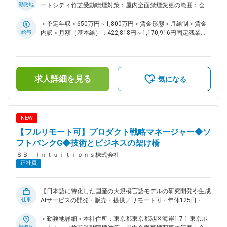
ロジェクトのリードと事業開発をお任せします。 【共同研究
勤務地
ートシティ竹芝受動喫煙対策：屋内全面禁煙変更の範囲：会社
および事業開発の推進】 ・各業界（製造、医療・製薬、金
の定める事業所（リモートワーク含む）
融、広告など）の大手企業との共同研究プロジェクトの企画・
＜予定年収＞650万円～1,800万円＜賃金形態＞月給制＜賃金
推進 ・顧客の課題解決に向けたキラーユースケースの特定
給与
内訳＞月額（基本給）：422,818円～1,170,916円固定残業手
と、ヴァーティカル領域における事業開発 【プロジェクトマ
当/月：118,849円～329,084円（固定残業時間35時間0分/
ネジメント】 ・プロジェクトのスコープ設定、スケジュール
月）超過した時間外労働の残業手当は追加支給＜月給＞
作成、リソース計画の策定 ・開発チームやR＆Dチームと連携
541,667円～1,500,000円（一律手当を含む）＜昇給有無＞有
したプロジェクトの進行管理 【ステークホルダー・マネジメ
＜残業手当＞有＜給与補足＞※上限金額はその限りではござい
求人詳細を見る
ント】 ・大手クライアントとの折衝、要件定義、期待値コン
ません※月給・想定理論年収：基本給＋固定時間外手当(35時
気になる
トロール（高い専門性と顧客折衝能力が求められます） ・親
間相当)※時間外手当は一般職のみとなり、かつ、固定時間外手
会社を含めたグループ各社との連携体制の構築、および社内関
当(35時間)を超えて勤務した場合は実績に応じて支給いたしま
連部署との円滑な調整業務 ■ミッション 製造、医療・製薬、
す※別途インセンティブが支給されることがあります賃金はあ
金融、広告など多様な業界において、ドメイン知識に強みを持
くまでも目安の金額であり、選考を通じて上下する可能性があ
NEW
つ大手企業との共同研究を推進し、国産生成AIのキラーユース
ります。月給(月額)は固定手当を含めた表記です。
【フルリモート可】プロダクト戦略マネージャー◆ソ
ケースを創出すること。ならびに、それらをベースとしたヴァ
ーティカル分野での事業開発および社会実装を牽引していただ
フトバンクG◆技術とビジネスの架け橋
きます。 ■魅力ポイント 【日本随一の挑戦的環境】 フルスク
ＳＢ Ｉｎｔｕｉｔｉｏｎｓ株式会社
ラッチで自社開発した生成AIモデルを、日本国内の業務で安
正社員
心・安全に使っていただくためにプロダクト化し、日本企業の
お客様へ展開していくビジネス計画をゼロから立てるという、
日本では他に類を見ない希少な経験が積めるポジションです。
【日本語に特化した国産の大規模言語モデルの研究開発や生成
【トップティア企業とのダイナミックな協業】 各業界を代表
仕事
AIサービスの開発・販売・提供／リモート可・年休125日・フ
する大手企業と直接タッグを組み、社会にインパクトを与える
ルフレックス】 ■業務内容： ◇プロダクトロードマップの策
生成AIの新たなユースケースを自らの手で創り出すことができ
定・更新 ・中長期的な事業目標に基づき、各プロダクトのフ
＜勤務地詳細＞本社住所：東京都東京都港区海岸1-7-1 東京ポ
ます。 【最先端技術とビジネスの橋渡し】 研究開発の最前線