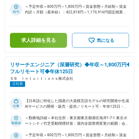
る研究開発 ・大規模基盤モデルを活用するメタなAIエージェ
の定める事業所（リモートワーク含む）
ントに関する研究開発 ・論文のサーベイ、先行手法の検証、
＜予定年収＞800万円～1,800万円＜賃金形態＞月給制＜賃金
論文執筆 ■ポジションの魅力： 国内最大規模の計算基盤を利
給与
内訳＞月額（基本給）：422,818円～1,170,916円固定残業手
用して、当社が開発した事前学習モデルを使いこなすメタなエ
当/月：118,849円～329,084円（固定残業時間35時間0分/
ージェントに関する研究開発を行っていただきます。 ■当社に
月）超過した時間外労働の残業手当は追加支給＜月給＞
ついて： ～これからの社会を支える「次世代デジタル社会基
541,667円～1,500,000円（一律手当を含む）＜昇給有無＞有
盤」～ 私たちは、未来の暮らしや産業を支える基盤として、
＜残業手当＞有＜給与補足＞※上限金額はその限りではござい
求人詳細を見る
日本ならではの強みを活かした「次世代デジタル社会基盤」の
ません※別途インセンティブが支給されることがあります賃金
気になる
実現を目指しています。 ・日本語に強く、安心してご利用い
はあくまでも目安の金額であり、選考を通じて上下する可能性
ただける国産生成AIサービスの提供 ・誰もが安全かつ安心し
があります。月給(月額)は固定手当を含めた表記です。
てAIを活用できる環境づくり ・自律的に判断・行動する高度
なメタエージェントの開発 これらの取り組みを通じて、さま
リサーチエンジニア（深層研究）◆年収～1,800万円◆
ざまな分野に新たな可能性をもたらし、社会全体がより豊かに
フルリモート可◆年休125日
成長していける未来の実現に貢献してまいります。 ■歓迎条件
ＳＢ Ｉｎｔｕｉｔｉｏｎｓ株式会社
続き ・機械学習分野のトップレベル国際会議
正社員
(NeurIPS/ICML/ICLR等)での主著論文発表の経験 ・その他トッ
プレベル国際会議(ACL/EMNLP/NAACL/CVPR/ECCV等)での主
著論文発表の経験 ・論文を読解し実装を再現したり、既存の
アルゴリズムを改良した経験 ・分散並列環境の利用経験 ・
【日本語に特化した国産の大規模言語モデルの研究開発や生成
仕事
Kaggleなどのデータサイエンスコンペでのメダル獲得経験 ・
AIサービスの開発・販売・提供／リモート可・年休125日・フ
Webアプリケーションの開発経験 ・情報系もしくはそれに類
ルフレックス】 ■ミッション： ・Deep Researchおよび
する分野での博士号保持者、またはそれに準ずる経験 変更の
Information Retrievalの研究開発 ・情報検索技術を用いたAIエ
＜勤務地詳細＞本社住所：東京都東京都港区海岸1-7-1 東京ポ
範囲：会社の定める業務
ージェントプロダクトのプロトタイピング ・得られた成果を
勤務地
ートシティ竹芝受動喫煙対策：屋内全面禁煙変更の範囲：会社
事業に還元し、必要に応じて論文や特許、対外発表を行う ■業
の定める事業所（リモートワーク含む）
務内容： ・内製Deep Researchの開発と評価 ・Deep Research
＜予定年収＞800万円～1,800万円＜賃金形態＞月給制＜賃金