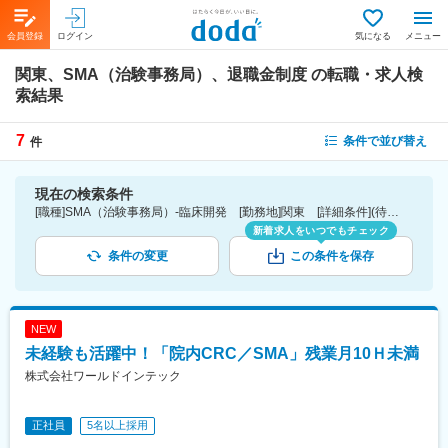
会員登録
ログイン
気になる
メニュー
関東、SMA（治験事務局）、退職金制度
の転職・求人検
索結果
7
条件で並び替え
件
現在の検索条件
[職種]SMA（治験事務局）-臨床開発 [勤務地]関東 [詳細条件](待遇・福利厚生)退職金制度
新着求人をいつでもチェック
条件の変更
この条件を保存
NEW
未経験も活躍中！「院内CRC／SMA」残業月10Ｈ未満
株式会社ワールドインテック
正社員
5名以上採用