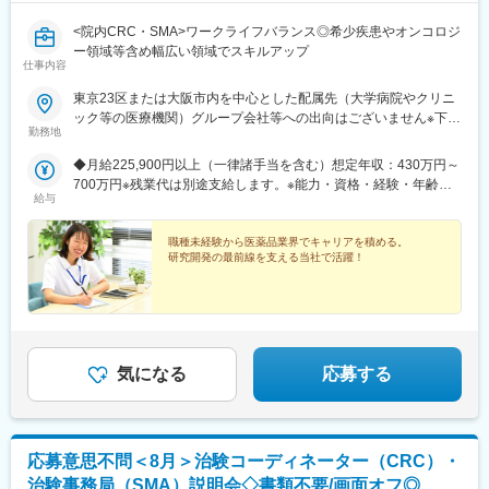
<院内CRC・SMA>ワークライフバランス◎希少疾患やオンコロジ
ー領域等含め幅広い領域でスキルアップ
仕事内容
東京23区または大阪市内を中心とした配属先（大学病院やクリニ
ック等の医療機関）グループ会社等への出向はございません※下記
勤務地
エリアの医療機関にて勤務できる方も大歓迎！（千葉県・埼玉
県・神奈川県・福島県・京都府・兵庫県・和歌山県・福岡県）
◆月給225,900円以上（一律諸手当を含む）想定年収：430万円～
R&D事業部 臨床開発グループ【東京営業所】東京都港区東新橋
700万円※残業代は別途支給します。※能力・資格・経験・年齢な
2丁目14-1 NBFコモディオ汐留4F【大阪営業所】大阪市西区北堀
給与
どを考慮の上、当社規定により優遇します。
江2-2-18 ワールドホールディングス北堀江4F
職種未経験から医薬品業界でキャリアを積める。
研究開発の最前線を支える当社で活躍！
気になる
応募する
応募意思不問＜8月＞治験コーディネーター（CRC）・
治験事務局（SMA）説明会◇書類不要/画面オフ◎