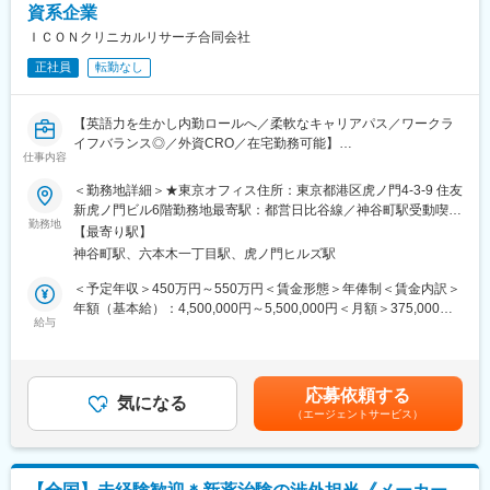
資系企業
ティング
変更の範囲：会社の定める業務
契約関連文書の電子・紙媒体での適切な保管および管理
ＩＣＯＮクリニカルリサーチ合同会社
契約締結後の関係部署への通知および契約金額の共有
正社員
転勤なし
契約プロセスにおける課題やリスクの特定およびエスカレーショ
ン
□関係者との連携
【英語力を生かし内勤ロールへ／柔軟なキャリアパス／ワークラ
臨床試験チーム、プロジェクトマネジメント、ビジネスディベロ
イフバランス◎／外資CRO／在宅勤務可能】
ップメント、予算・提案チームなど社内関係部門との連携
仕事内容
契約進捗状況やスケジュールに関する情報共有
プロジェクトマネージャーおよびプロジェクトコーディネーターII
＜勤務地詳細＞★東京オフィス住所：東京都港区虎ノ門4-3-9 住友
契約締結の遅延防止に向けた調整および課題解決の推進
をサポートし、臨床試験の進行状況を日々モニタリングする役割
新虎ノ門ビル6階勤務地最寄駅：都営日比谷線／神谷町駅受動喫煙
社内スタッフからの契約関連問い合わせへの対応
を担います。APAC 地域における試験運営を支援し、円滑なプロ
勤務地
対策：屋内全面禁煙変更の範囲：会社の定める事業所（リモート
□業務改善・コンプライアンス
【最寄り駅】
ジェクト遂行に貢献していただきます。本ポジションでは、調整
ワーク含む）
SOPおよび関連手順書に準拠した業務遂行
神谷町駅、六本木一丁目駅、虎ノ門ヒルズ駅
業務の補助を含むオペレーションサポートを提供するとともに、
ICH-GCPの基本原則を理解し、品質基準に沿った契約業務を実施
必要に応じて業務プロセスの改善やオペレーション施策にも貢献
＜予定年収＞450万円～550万円＜賃金形態＞年俸制＜賃金内訳＞
契約業務プロセスの改善提案および業務効率化の推進
します。
年額（基本給）：4,500,000円～5,500,000円＜月額＞375,000円
部門目標や各種プロジェクトへの参画・支援
日本に拠点を置く本ポジションを新たに加えることで、特に日本
給与
～458,333円（12分割）＜昇給有無＞有＜残業手当＞有＜給与補
その他、会社が指示する関連業務
を含むAPAC 地域において、サービス品質の維持、対応スピード
足＞※ご経験に応じて決定賃金はあくまでも目安の金額であり、選
の確保、および業務効率の向上を支援します。
考を通じて上下する可能性があります。月給(月額)は固定手当を含
□働き方
【職務内容】
めた表記です。
・週１回か２回在宅可能
応募依頼する
・プロジェクトマネージャーおよびプロジェクトコーディネータ
気になる
・将来的にプロジェクトによってはCRA業務として就業頂く可能
（エージェントサービス）
ーII の業務サポート
性ごございます。
・各種調整業務（社内外関係者との連携スケジュール管理など）
のサポート
変更の範囲：会社の定める業務
・試験関連データの管理および更新