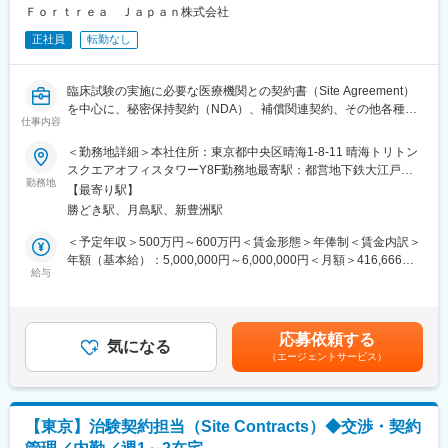
り、交渉等も比較的スムーズに進みます。また先生方と協力し合
Ｆｏｒｔｒｅａ Ｊａｐａｎ株式会社
境です。
いながら、CROが伴走しながら治験を推進するケースが多くござ
入社後2週間弱、本社での集合研修に参加。会社の事や業務を遂行
正社員
転勤なし
います。
する上で必要な法令から実務まで座学中心でロープレを交えなが
・医薬品分野だけでなく、医療機器や再生医療等製品分野にも携
ら学びます。
わることができます。
その後各拠点に配属され先輩社員から業務を引継ぎながらOJT担
臨床試験の実施に必要な医療機関との契約書（Site Agreement）
当者とともに医療機関へ同行する等徐々に業務を身に着けます。
を中心に、秘密保持契約（NDA）、補償関連契約、その他各種契
▽働き方について
入社後1年程度で一人で担当を持てるようになりますが、その後も
仕事内容
約の作成、レビュー、交渉および締結支援を担当いただきます。
◎内勤業務が中心です。
定期的に中途入社者に対してフォローを行う体制が整っていま
臨床試験チームや社内関係部署、医療機関と連携しながら、契約
＜勤務地詳細＞本社住所：東京都中央区晴海1-8-11 晴海トリトン
◎有給,フレキシブル休暇は入社時から使用可能です。
す。
締結プロセスを円滑に推進するとともに、契約管理システムの運
スクエアオフィスタワーY8F勤務地最寄駅：都営地下鉄大江戸線
◎出社率は30%程度（週1～2回）、残業も平均15時間以下とワー
用、契約書類の管理・保管業務を担います。SOPや関連手順書を
勤務地
／勝どき駅受動喫煙対策：屋内全面禁煙変更の範囲：会社の定め
クライフバランスが実現できます。
【最寄り駅】
変更の範囲：会社の定める業務
遵守し、高品質かつ効率的な契約業務の遂行を通じて、臨床試験
る事業所
勝どき駅、月島駅、新豊洲駅
の円滑な立ち上げ・運営に貢献していただきます。
【同社について】
＜予定年収＞500万円～600万円＜賃金形態＞年俸制＜賃金内訳＞
■研修制度：
年額（基本給）：5,000,000円～6,000,000円＜月額＞416,666円
実践的な階層別研修や職種別研修、全社共有専門研修など、社員
■仕事内容：
給与
～500,000円（12分割）＜昇給有無＞有＜残業手当＞有＜給与補
一人ひとりの背景やニーズに対応し誰もが成長できる多種多様な
□契約書作成・交渉
足＞・年俸制（別途残業代支給）賃金はあくまでも目安の金額で
カリキュラムを用意しています。
医療機関との治験契約書（Site Agreement）の作成、レビュー、
あり、選考を通じて上下する可能性があります。月給(月額)は固定
■キャリアパス：
交渉および締結支援
手当を含めた表記です。
「組織の長としてメンバー育成や事業の成長に貢献する」、「プ
応募依頼する
秘密保持契約（NDA）、補償契約（Indemnification Letter）など
気になる
ロフェッショナルとして専門性をとことん突き詰める」、「ビジ
（エージェントサービス）
各種契約書の作成・管理
ネスリーダーとして顧客に付加価値を提供する」等々、個人の経
契約条件の協議および関係者との調整
験や適性、希望に応じたキャリアパスが用意されています。さら
契約内容が会社方針および法的要件に適合していることの確認
に、適材適所・組織活性化を目的に、EPSグループ内の他職種へ
社内レビュー、承認取得および締結プロセスの推進
チャレンジすることが可能で自律的なキャリアチェンジができる
【東京】治験契約担当（Site Contracts）◆交渉・契約
□契約管理・進捗管理
「社内公募」「自己申告」などの制度も整備されております。