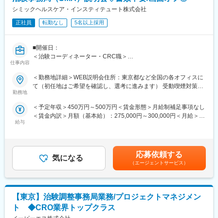
シミックヘルスケア・インスティテュート株式会社
正社員
転勤なし
5名以上採用
■開催日：
＜治験コーディネーター・CRC職＞
仕事内容
・日時（1）：8/6（木）18:30～19:10 ※北海道エリアCRC登壇
・日時（2）：8/18（火）18:30～19:10 ※中部エリアCRC登壇
＜勤務地詳細＞WEB説明会住所：東京都など全国の各オフィスに
て（初任地はご希望を確認し、選考に進みます） 受動喫煙対策：
＜治験事務局・SMA職＞
勤務地
屋内全面禁煙変更の範囲：無
・日時（1）：8/12（水）18:30～19:10
＜予定年収＞450万円～500万円＜賃金形態＞月給制補足事項なし
・日時（2）：8/25（火）18:30～19:10
＜賃金内訳＞月額（基本給）：275,000円～300,000円＜月給＞
給与
275,000円～300,000円＜昇給有無＞有＜残業手当＞有＜給与補足
■ 実施方法：
＞■賞与2回（昨年度実績：4.4ヶ月）賃金はあくまでも目安の金額
Zoom※カメラ・マイクoffでのご参加もOKです。
であり、選考を通じて上下する可能性があります。月給(月額)は固
定手当を含めた表記です。
■内容：
応募依頼する
気になる
・会社概要紹介
（エージェントサービス）
・職種説明（CRCとSMAで開催日が違います）
・質疑応答
【東京】治験調整事務局業務/プロジェクトマネジメン
■職務内容
治験コーディネーター・CRC職：
ト ◆CRO業界トップクラス
医療機関で実施する治験業務のサポートをお任せします。