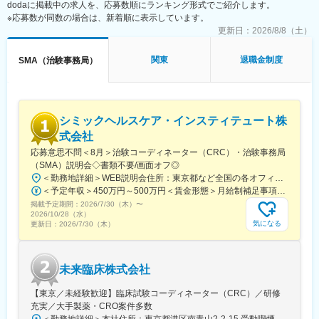
dodaに掲載中の求人を、応募数順にランキング形式でご紹介します。
始の準備・開始・終了までのプロセスを推進頂きます。
※応募数が同数の場合は、新着順に表示しています。
■具体的には…：
更新日：
2026/8/8（土）
・社内や社外の関係者との交渉・相談
・院内スタッフとの調整支援
関東
退職金制度
SMA（治験事務局）
・治験実施の可能性を確認するための調査
・治験に関する事務的業務の全体支援
【補足情報】
■魅力情報：
シミックヘルスケア・インスティテュート株
この業務は医療機関への渉外・折衝が主な目的なので、法人営業
式会社
職とは違って個人ノルマや目標はありません。その代わり、チー
応募意思不問＜8月＞治験コーディネーター（CRC）・治験事務局
ム全体での目標が設定されているので、チームとしての一体感は
（SMA）説明会◇書類不要/画面オフ◎
一般的な事業会社の営業と遜色ありません。むしろ個人ノルマが
＜勤務地詳細＞WEB説明会住所：東京都など全国の各オフィスにて（初任地はご希望を確認し、選考に進みます） 受動喫煙対策：屋内全面禁煙変更の範囲：無
ない分、風通しがとても良いです。
＜予定年収＞450万円～500万円＜賃金形態＞月給制補足事項なし＜賃金内訳＞月額（基本給）：275,000円～300,000円＜月給＞275,000円～300,000円＜昇給有無＞有＜残業手当＞有＜給与補足＞■賞与2回（昨年度実績：4.4ヶ月）賃金はあくまでも目安の金額であり、選考を通じて上下する可能性があります。月給(月額)は固定手当を含めた表記です。
■外勤・内勤比率：
掲載予定期間：
エリアや時期等によって異なりますが、外勤3から4割：内勤6か
2026/7/30（木）
〜
2026/10/28（水）
ら7割となります。※外勤：医療機関訪問、内勤：オフィス勤務
気になる
更新日：
2026/7/30（木）
【教育体制】
未経験で転職してくる方も多い為教育体制が充実しており、業界
未来臨床株式会社
内でも随一との呼び声が高いです。同期入社者とともに2週間弱本
社にて集合研修 を行います。会社の事や業務を遂行する上で必要
【東京／未経験歓迎】臨床試験コーディネーター（CRC）／研修
な法令から実務まで座学中心でロープレを交えながら学びます。
充実／大手製薬・CRO案件多数
その後、各拠点に配属され業務を引継ぎながらOJT担当者ととも
＜勤務地詳細＞本社住所：東京都港区南青山2-2-15 受動喫煙対策：屋内全面禁煙変更の範囲：会社の定める事業所（リモートワーク含む）