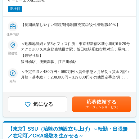
イーピーエス株式会社
・治験被験者である患者さんへの内容説明補助、ケア／相談
・治験担当医師の補助
正社員
・検査／投薬スケジュール調整、治験データの管理 など
★チーム制のため、困ったときは先輩や上司に相談しながら安心
【長期就業しやすい環境/研修制度充実◎/女性管理職40％】
して業務を進められます。
仕事内容
■職務内容：
治験事務局・SMA職：
医師主導治験の治験調整事務局として以下業務をお任せします。
製薬企業（治験依頼者）や治験実施施設(病院・クリニック等)に対
＜勤務地詳細＞第3オフィス住所：東京都新宿区新小川町6番29号
・治験計画届出
し、治験実施のための各種折衝や環境整備支援、事務業務などを
アクロポリス東京勤務地最寄駅：飯田橋駅受動喫煙対策：屋内全
・安全性情報管理（当局報告含む）
担当していただきます。治験開始の準備・開始・終了までの重要
勤務地
面禁煙変更の範囲：会社の定める事業所（リモートワーク含む）
【最寄り駅】
・実施医療機関支援（IRB手続き等）
なプロセスを推進する業務です。
飯田橋駅、後楽園駅、江戸川橋駅
・各種管理（進捗、文章など）
・ベンダー調整（画像判定、治験薬配送、検体 配送など）
営業要素が多く、エリアや時期等によって異なりますが、外勤5～
＜予定年収＞480万円～690万円＜賃金形態＞月給制＜賃金内訳＞
・プロジェクトマネジメント
7割：内勤3～5割となります。※外勤：医療機関訪問、内勤：オフ
月額（基本給）：238,000円～319,000円その他固定手当/月：
ィス勤務
給与
30,000円～48,000円＜月給＞268,000円～367,000円＜昇給有無
▽医師主導治験とは
＞有＜残業手当＞有＜給与補足＞※上記に別途残業代支給となりま
医師自らが企画・立案する治験のことで、国内未承認あるいは適
■働き方
す。・昇給年1回（10月）・賞与年3回（6月・12月・10月）賃金
用外使用が一般的になっている医薬品等について医師主導治験を
・土日祝休み、残業平均12.1hなど働きやすい環境
はあくまでも目安の金額であり、選考を通じて上下する可能性が
応募依頼する
実施することにより、その医薬品等の薬事承認を取得し、臨床の
・職場は、基本委託されている医療機関になる為ご自宅から医療
気になる
あります。月給(月額)は固定手当を含めた表記です。
（エージェントサービス）
現場で適切に使えるようにすることが可能となります。
機関へ直行直帰になります。
・家族の急な体調不良や突発休の場合にも周囲が代理対応してく
▽職種の特徴
れる風土があり安心。
・医師主導治験に参画する先生方は専門領域の中で患者様を何と
【東京】SSU（治験の施設立ち上げ）～転勤・出張無
か救いたいとの思いが強く、積極的な姿勢の方が多いです。
■教育体制
／在宅可／CRA経験を生かせる～
・医師主導治験の場合、製薬会社の立ち位置が企業治験とは異な
入社は原則偶数月と決まっており同期入社者がいるので心強い環