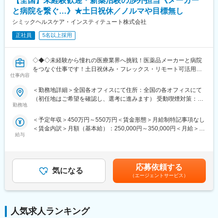
【全国】未経験歓迎＊新薬治験の渉外担当《メーカー
・必要に応じたレポート作成およびドキュメント管理
と病院を繋ぐ…》★土日祝休／ノルマや目標無し
・業務プロセスの改善およびオペレーション施策への参画
・APAC 地域（特に日本）におけるサービス品質および対応スピ
シミックヘルスケア・インスティテュート株式会社
ードの維持・向上への貢献する。
正社員
5名以上採用
■採用背景：
APAC クライアントサービスチームにおける業務量の増加に対応
◇◆◇未経験から憧れの医療業界へ挑戦！医薬品メーカーと病院
するため、追加の人員を募集しています
をつなぐ仕事です！土日祝休み・フレックス・リモート可活用可
仕事内容
能で働き方◎/文系職種・完全未経験の方も活躍中！もちろんUタ
ーン・Iターンの方も大歓迎です◇◆◇
＜勤務地詳細＞全国各オフィスにて住所：全国の各オフィスにて
（初任地はご希望を確認し、選考に進みます） 受動喫煙対策：そ
変更の範囲：会社の定める業務
【当ポジションについて（SMA・治験事務局担当とは）】
勤務地
の他（主要事業所は屋内全面禁煙）変更の範囲：会社の定める事
治験を実施したい『製薬メーカー』と実施可能な『病院』をつな
業所（リモートワーク含む）
＜予定年収＞450万円～550万円＜賃金形態＞月給制特記事項なし
ぐ、架け橋のようなお仕事です。正式名称をSMA（治験事務局担
＜賃金内訳＞月額（基本給）：250,000円～350,000円＜月給＞
当）といい、医療業界の専門職種となります。
給与
250,000円～350,000円＜昇給有無＞有＜残業手当＞有＜給与補足
＞※経験能力等を考慮し、当社規定により優遇賃金はあくまでも目
【業務概要】
安の金額であり、選考を通じて上下する可能性があります。月給
「治験」を担ってもらう病院を探す事で、薬が世に出るために欠
(月額)は固定手当を含めた表記です。
かせないフローに携わることができ、多種多様な新薬開発を支援
応募依頼する
気になる
する事で、日本の医療を支えるやりがいがあります。
（エージェントサービス）
【業務詳細】
■業務内容：
製薬企業や治験実施施設(病院)に対し、治験実施のための各種折衝
人気求人ランキング
や環境整備支援、事務業務などを担当していただきます。治験開