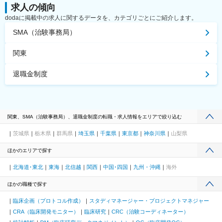
求人の傾向
dodaに掲載中の求人に関するデータを、カテゴリごとにご紹介します。
SMA（治験事務局）
関東
退職金制度
関東、SMA（治験事務局）、退職金制度の転職・求人情報をエリアで絞り込む
茨城県
栃木県
群馬県
埼玉県
千葉県
東京都
神奈川県
山梨県
ほかのエリアで探す
北海道･東北
東海
北信越
関西
中国･四国
九州・沖縄
海外
ほかの職種で探す
臨床企画（プロトコル作成）
スタディマネージャー・プロジェクトマネジャー
CRA（臨床開発モニター）
臨床研究
CRC（治験コーディネーター）