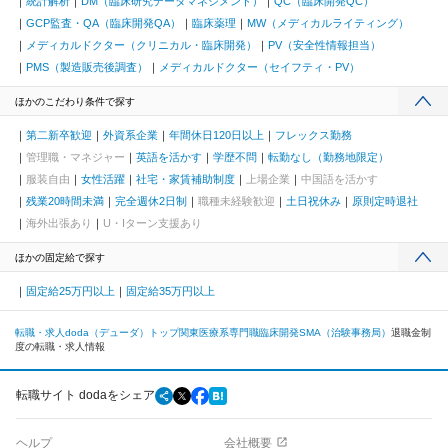
統計解析
DM（臨床研究データマネジメント）
QC（臨床開発QC）
GCP監査・QA（臨床開発QA）
臨床薬理
MW（メディカルライティング）
メディカルドクター（クリニカル・臨床開発）
PV（安全性情報担当）
PMS（製造販売後調査）
メディカルドクター（セイフティ・PV）
ほかのこだわり条件で探す
第二新卒歓迎
外資系企業
年間休日120日以上
フレックス勤務
管理職・マネジャー
英語を活かす
学歴不問
転勤なし（勤務地限定）
服装自由
女性活躍
社宅・家賃補助制度
上場企業
中国語を活かす
残業20時間未満
完全週休2日制
職種未経験歓迎
土日祝休み
原則定時退社
海外出張あり
U・Iターン支援あり
ほかの固定給で探す
固定給25万円以上
固定給35万円以上
転職・求人doda（デューダ）トップ
関東
医療系専門職
臨床開発
SMA（治験事務局）
退職金制
度の転職・求人情報
転職サイト dodaをシェア
ヘルプ
会社概要