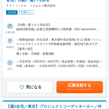
管理／内勤／週1～2在宅
契約管理システム（SAMS等）への情報登録および進捗管理
契約締結状況や契約ステータスのモニタリングおよびレポーティ
Ｆｏｒｔｒｅａ Ｊａｐａｎ株式会社
変更の範囲：会社の定める業務
ング
正社員
転勤なし
契約書類の電子・紙媒体での保管および文書管理
契約締結後の関係部署への通知や契約情報の共有
契約関連業務の品質管理および適切な記録管理
【内勤／週１か２回在宅】
□関係者との連携
臨床試験実施に必要な医療機関との契約書（Site Agreement）を
臨床試験チーム、プロジェクトマネジメント、ビジネス開発部
仕事内容
中心に、秘密保持契約（NDA）、補償関連契約、その他各種契約
門、予算・提案部門などとの連携
書の作成・レビュー・交渉・締結支援を担当いただきます。臨床
＜勤務地詳細＞本社住所：東京都中央区晴海1-8-11 晴海トリトン
契約交渉における課題やリスクの早期発見およびエスカレーショ
試験チームや社内関連部署と連携しながら、契約締結プロセスを
スクエアオフィスタワーY8F勤務地最寄駅：都営地下鉄大江戸線
ン
円滑に推進し、契約管理システムの運用および契約関連文書の適
勤務地
／勝どき駅受動喫煙対策：屋内全面禁煙変更の範囲：会社の定め
契約締結の遅延防止に向けた調整およびフォローアップ
【最寄り駅】
切な管理を行います。SOPや関連手順書に基づき、高品質かつ効
る事業所
社内外からの契約関連問い合わせへの対応
勝どき駅、月島駅、新豊洲駅
率的な契約業務を推進するポジションです。
契約締結スケジュールの管理および進捗報告
＜予定年収＞500万円～600万円＜賃金形態＞年俸制＜賃金内訳＞
□業務改善・コンプライアンス
■仕事内容：
年額（基本給）：5,000,000円～6,000,000円＜月額＞416,666円
SOPおよび各種業務手順に基づく業務遂行
□契約書作成・交渉業務
給与
～500,000円（12分割）＜昇給有無＞有＜残業手当＞有＜給与補
ICH-GCPの基本原則を理解し、品質基準に沿った契約業務を実施
医療機関との臨床試験契約書（Site Agreement）の作成、レビュ
足＞・年俸制（別途残業代支給）賃金はあくまでも目安の金額で
契約業務プロセスの改善提案および効率化の推進
ー、交渉および締結支援秘密保持契約（NDA）、補償契約、その
あり、選考を通じて上下する可能性があります。月給(月額)は固定
部門目標や各種プロジェクトへの参画・支援
他臨床試験関連契約の作成・交渉・管理
手当を含めた表記です。
その他、会社が指示する関連業務
応募依頼する
契約内容が会社方針および法的要件に適合していることを確認
気になる
（エージェントサービス）
社外関係者との契約条件交渉および調整
□働き方
契約締結に必要な社内承認取得のサポート
・週１回か２回在宅可能
□契約管理・運用
・将来的にプロジェクトによってはCRA業務として就業頂く可能
契約管理システム（SAMS等）への情報入力および進捗管理
性ごございます。
【週2在宅／東京】プロジェクトコーディネーター／外
契約書のステータス管理、締結状況のモニタリングおよびレポー