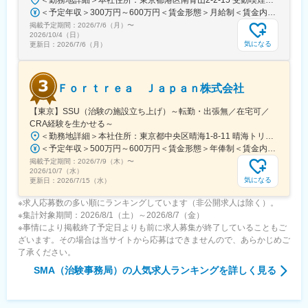
に医療機関へ同行するなど、徐々に業務を習得します。確認テス
＜予定年収＞300万円～600万円＜賃金形態＞月給制＜賃金内訳＞月額（基本給）：250,000円～500,000円＜月給＞250,000円～500,000円＜昇給有無＞有＜残業手当＞有＜給与補足＞※上記年収はあくまでも目安年収であり、これまでのご経験やスキル、年齢を考慮した上で最終決定いたします。■評価：年1回賃金はあくまでも目安の金額であり、選考を通じて上下する可能性があります。月給(月額)は固定手当を含めた表記です。
トやチェックシートを用いながら習熟度を測り、入社後1年程度で
掲載予定期間：
一人で担当を持てるようになります。尚、その後も定期的に中途
2026/7/6（月）
〜
2026/10/4（日）
入社者に対してフォローを行う体制が整っています。
気になる
更新日：
2026/7/6（月）
変更の範囲：会社の定める業務
Ｆｏｒｔｒｅａ Ｊａｐａｎ株式会社
【東京】SSU（治験の施設立ち上げ）～転勤・出張無／在宅可／
CRA経験を生かせる～
＜勤務地詳細＞本社住所：東京都中央区晴海1-8-11 晴海トリトンスクエアオフィスタワーY8F勤務地最寄駅：都営地下鉄大江戸線／勝どき駅受動喫煙対策：屋内全面禁煙変更の範囲：会社の定める事業所
＜予定年収＞500万円～600万円＜賃金形態＞年俸制＜賃金内訳＞年額（基本給）：5,000,000円～6,000,000円＜月額＞416,666円～500,000円（12分割）＜昇給有無＞有＜残業手当＞有＜給与補足＞・年俸制（別途残業代支給）賃金はあくまでも目安の金額であり、選考を通じて上下する可能性があります。月給(月額)は固定手当を含めた表記です。
掲載予定期間：
2026/7/9（木）
〜
2026/10/7（水）
気になる
更新日：
2026/7/15（水）
※求人応募数の多い順にランキングしています（非公開求人は除く）。
※集計対象期間：2026/8/1（土）～2026/8/7（金）
※事情により掲載終了予定日よりも前に求人募集が終了していることもご
ざいます。その場合は当サイトから応募はできませんので、あらかじめご
了承ください。
SMA（治験事務局）
の人気求人ランキングを詳しく見る