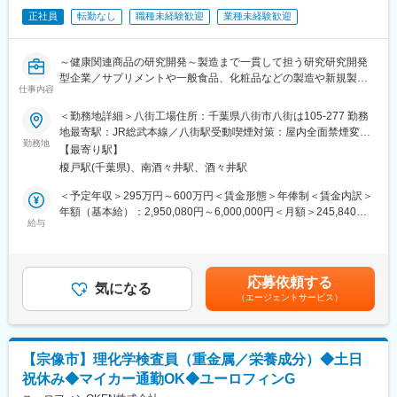
め未経験から安心して始められます。
正社員
転勤なし
職種未経験歓迎
業種未経験歓迎
■製造現場とのコミュニケーション業務
品質管理は製造現場とも関わる仕事です。現場の状況を把握しな
～健康関連商品の研究開発～製造まで一貫して担う研究研究開発
がら品質を支えます。
型企業／サプリメントや一般食品、化粧品などの製造や新規製品
・製造現場の状況確認
仕事内容
の開発、プライべートブランド（OEM)の製品供給を積極的に展開
・サンプルの受け渡し、説明
中～
＜勤務地詳細＞八街工場住所：千葉県八街市八街は105-277 勤務
・新製品情報の共有
地最寄駅：JR総武本線／八街駅受動喫煙対策：屋内全面禁煙変更
・衛生指導（入場手順、清掃）
■職務概要：食品・健康補助食品の製品開発、試作研究、健康素材
勤務地
の範囲：会社の定める事業所
・現場巡視・改善提案
【最寄り駅】
の研究開発、成分分析、品質試験研究を行います。
・必要に応じた検査や状況チェック
榎戸駅(千葉県)、南酒々井駅、酒々井駅
＼あなたが設計した製品が、自身が創出した製品が、家族の喜び
や、地域の活力、社会の元気に繋がるように、そんな思いと情熱
＜予定年収＞295万円～600万円＜賃金形態＞年俸制＜賃金内訳＞
■クレーム対応・改善活動（予防が中心）
を持って一緒に取り組んでいけるあなたを待っています／
年額（基本給）：2,950,080円～6,000,000円＜月額＞245,840円
クレーム発生時は原因推測と再発防止策を検討します。後工程に
給与
～500,000円（12分割）＜昇給有無＞有＜残業手当＞有＜給与補
も影響するため、データに基づく判断が必要ですが、未経験の方
■具体的な職務内容：
足＞・賞与制度は年棒制のためなし。・昇給は勤務評価によ
は先輩がしっかりサポートします。
・健康機能関与成分の分析
る。・役付手当：15,000円～70,000円※該当者のみ支給賃金はあ
当社が重視しているのは、問題を未然に防ぐ予防型の品質管理。
・品質試験（微生物試験、規格項目適合試験）
くまでも目安の金額であり、選考を通じて上下する可能性があり
データを活かして先回りで改善を進める、やりがいのある業務で
応募依頼する
・商品試作研究などの業務
気になる
ます。月給(月額)は固定手当を含めた表記です。
す。
（エージェントサービス）
■組織構成：
■当社について：健康未来を開発する事業を行っています。社会
・現在13名（年齢層30～60代/男女比6:4）が在籍しております。
性・科学性・独創性を基本に多様的な価値観から、天然素材の健
【宗像市】理化学検査員（重金属／栄養成分）◆土日
康機能と用途の研究、新規商品の企画から商品化までのノウハウ
■本求人の魅力／特徴：
祝休み◆マイカー通勤OK◆ユーロフィンG
を開発することによりユニークな新規商材をいくつも開発し社会
・当社は2006年に「カップヌードル」でお馴染みで日本が誇る世
に送り出してきました。