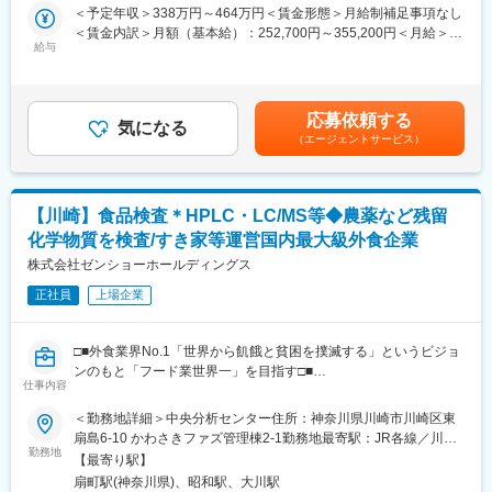
ており、出店数は日本トップクラスですが、店舗での営業だけで
＜予定年収＞338万円～464万円＜賃金形態＞月給制補足事項なし
はなく、メーカーとしての側面も持ち、国内の直営工場（現在8か
＜賃金内訳＞月額（基本給）：252,700円～355,200円＜月給＞
【常駐先候補】
所）では、取引先飲食店の製品開発～製造、納品まで行っていま
給与
252,700円～355,200円＜昇給有無＞有＜残業手当＞有＜給与補足
大手企業の医薬品・食品飲料・化粧品・学術研究機関等
す。
＞月給制。評価制度：年1回。賞与：年2回。その他固定手当は、
※配属先はご自身の経験やスキルを最大限考慮したうえで決定して
さらには個人・法人向けに出店コンサルティングも行っており、
地域手当(2-3万円)と拠出手当(3,100円)です。賃金はあくまでも目
います。
これまでに日本国内で600店舗以上のラーメン店をプロデュース
安の金額であり、選考を通じて上下する可能性があります。月給
応募依頼する
しています。
気になる
(月額)は固定手当を含めた表記です。
【活躍分野（例）】
（エージェントサービス）
→◇プロデュース・コンサルティング事業
◎医薬品・創薬
これまでの直営店経営の知見・ノウハウを生かし、ラーメン店の
医薬品の研究開発／医薬品の合成・分析／細胞培養・細胞実験／
プロデュースを行っています。食材の提供から店舗デザインや従
遺伝子解析・分子生物学実験／タンパク質の精製・評価 など
業員研修、コンサルティングなど、店舗経営をサポートしていま
【川崎】食品検査＊HPLC・LC/MS等◆農薬など残留
す。
◎食品・化粧品
化学物質を検査/すき家等運営国内最大級外食企業
食品の研究開発／健康食品・サプリメントの開発／レシピ設計・
株式会社ゼンショーホールディングス
変更の範囲：会社の定める業務
試作開発／微生物試験 など
正社員
上場企業
■入社後の流れ：
・入社時研修（3日間）の後、常駐先企業にて勤務開始となりま
□■外食業界No.1「世界から飢餓と貧困を撲滅する」というビジョ
す。
ンのもと「フード業世界一」を目指す□■
・常駐先企業にて、座学での基礎知識研修や現場の実技研修が行
仕事内容
われます。
同社は1982年に牛丼チェーンすき家から始まり、2度の30倍成長
※研究開発職向けの研修やウェビナーも実施しています。
＜勤務地詳細＞中央分析センター住所：神奈川県川崎市川崎区東
を実現し、約40年で国内外食No.1企業/売上1兆円越えまで成長い
※人間力研修（コミュニケーション研修、ロジカルシンキング研修
扇島6-10 かわさきファズ管理棟2-1勤務地最寄駅：JR各線／川崎
たしました。
など）も実施しています。
勤務地
駅受動喫煙対策：屋内全面禁煙変更の範囲：本文参照
【最寄り駅】
現在は世界シェアNo.1に向けて本腰を入れ、事業展開を進めてい
扇町駅(神奈川県)、昭和駅、大川駅
く段階です。世界シェア獲得に向けて事業展開を進める上では事
■働きやすい環境：