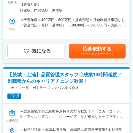
品質管理および工程状態の確認をお任せ致します。
勤務地
範囲：会社の定める事業所
【最寄り駅】
【具体的な業務内容】
■組織構成
社家駅、門沢橋駅、厚木駅
◇FSMSおよびQMS要求事項 並びに顧客の要求を満たす工場の品
部門30名程
質システムの維持／管理
＜予定年収＞400万円～600万円＜賃金形態＞月給制補足事項なし
若手からベテランまで幅広い社員が活躍しています。
◇FSSC22000の推進とISO9001の推進活動
＜賃金内訳＞月額（基本給）：190,000円～290,000円＜月給＞
◇原材料，製品が水準や仕様に合致しているか、原材料や工程内
給与
190,000円～290,000円＜昇給有無＞有＜残業手当＞有＜給与補足
■当社について
製品、最終製品の理化学検査など
＞※上記年収は賞与を含む金額です。※給与は、経験、スキルを考
・1958年に設立されたスープ、調味料、加工食品、業務用食品の
慮の上決定します。■昇給：年1回（4月）■賞与：年3回（6月、12
製造・販売を行う食品メーカーです。
■キャリアステップ：キャリアプランに沿って、キャリアとスキル
月、翌3月）賃金はあくまでも目安の金額であり、選考を通じて上
・1952年には、国産初の『固形コンソメスープ』や『麺用粉末ス
応募依頼する
をみて毎年評価しております。管理職はスーパーバイザーもしく
気になる
下する可能性があります。月給(月額)は固定手当を含めた表記で
ープ』『オイスターソース』などを開発し、食のパイオニアとし
（エージェントサービス）
はラインマネージャー→課長→工場長といった役職があります。
す。
て新しい『おいしさ』を提案してきました。
他にも本社勤務の可能性もありますので、様々なキャリアに挑戦
・現在は、JTグループの食品事業を担う企業として、独自技術を
いただく事が可能です。
活用した『高核酸酵母エキス』など、和洋中を問わず幅広く使用
できる高付加価値商品の開発・生産に取り組んでいます。
【茨城：土浦】品質管理スタッフ◇残業10時間程度／
■就業環境：残業時間は10時間程度／月となっております。3交代
・アメリカ、中国、タイ、インドネシアに製造・販売会社を有
別職種からのキャリアチェンジ歓迎！
制（夜勤有）、交代勤務の手当て・深夜割増手当を支給しており
し、現地で独自のネットワークを形成しながら、富士食品工業グ
ます。社内カレンダーは毎年1年分きまっており、先の予定も立て
コカ・コーラ ボトラーズジャパン株式会社
ループ全体の生産力と販売力を高めています。
やすい環境です。夜勤は月5～10日ですが、シフトなので、毎月
正社員
10日ということはなく、毎月交代となります。シフトが変わる前
変更の範囲：会社の定める業務
には休みを設けているため、体調管理もしっかり整えることがで
きます。
～製造領域でのご経験をお持ちの方も歓迎！／「コカ・コーラ」
や「アクエリアス」、「ジョージア」など様々なトップブランド
■同社について：同社は東は宮城県から西は鹿児島県まで1都2府
仕事内容
を取り扱う同社茨城工場にて品質管理スタッフとしてご活躍いた
35県を営業地域として、コカ･コーラ社製品を製造・販売するボト
だける方を募集致します～
＜勤務地詳細＞茨城工場住所：茨城県土浦市東中貫町4-1 勤務地
ラーです。日本のコカ･コーラシステムの約9割の販売量を担う、