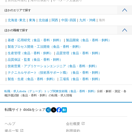
ほかのエリアで探す
北海道･東北
東海
北信越
関西
中国･四国
九州・沖縄
海外
ほかの職種で探す
基礎・応用研究（食品・香料・飼料）
製品開発（食品・香料・飼料）
製造プロセス開発・工法開発（食品・香料・飼料）
生産管理（食品・香料・飼料）
品質管理（食品・香料・飼料）
品質保証・監査（食品・香料・飼料）
技術営業・アプリケーションエンジニア（食品・香料・飼料）
テクニカルサポート（技術系サポート職）（食品・香料・飼料）
製造・生産（食品・香料・飼料）
工場長（食品・香料・飼料）
転職・求人doda（デューダ）トップ
関東
技術職（食品・香料・飼料）
分析・解析・測定・各
種評価試験（食品・香料・飼料）の転職・求人情報
転職サイト dodaをシェア
ヘルプ
会社概要
拠点一覧
利用規約