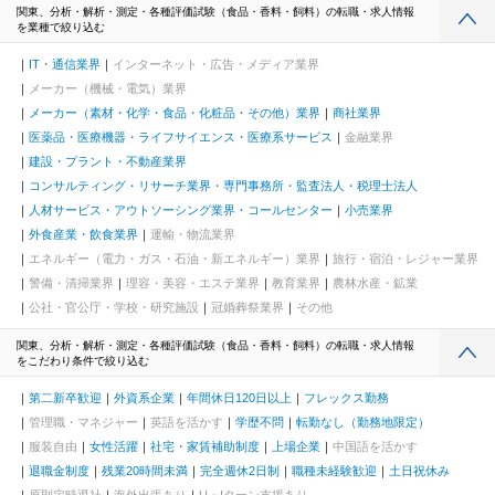
関東、分析・解析・測定・各種評価試験（食品・香料・飼料）の転職・求人情報
を業種で絞り込む
IT・通信業界
インターネット・広告・メディア業界
メーカー（機械・電気）業界
メーカー（素材・化学・食品・化粧品・その他）業界
商社業界
医薬品・医療機器・ライフサイエンス・医療系サービス
金融業界
建設・プラント・不動産業界
コンサルティング・リサーチ業界・専門事務所・監査法人・税理士法人
人材サービス・アウトソーシング業界・コールセンター
小売業界
外食産業・飲食業界
運輸・物流業界
エネルギー（電力・ガス・石油・新エネルギー）業界
旅行・宿泊・レジャー業界
警備・清掃業界
理容・美容・エステ業界
教育業界
農林水産・鉱業
公社・官公庁・学校・研究施設
冠婚葬祭業界
その他
関東、分析・解析・測定・各種評価試験（食品・香料・飼料）の転職・求人情報
をこだわり条件で絞り込む
第二新卒歓迎
外資系企業
年間休日120日以上
フレックス勤務
管理職・マネジャー
英語を活かす
学歴不問
転勤なし（勤務地限定）
服装自由
女性活躍
社宅・家賃補助制度
上場企業
中国語を活かす
退職金制度
残業20時間未満
完全週休2日制
職種未経験歓迎
土日祝休み
原則定時退社
海外出張あり
U・Iターン支援あり