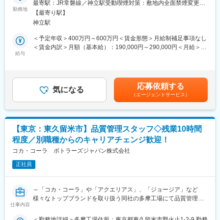
最寄駅：JR常磐線／神立駅受動喫煙対策：敷地内全面禁煙変更の
国内最大のコカ･コーラボトラーであるとともに、世界に250以上
■職務内容：当社の品質管理スタッフとして、コカ・コーラ製品の
勤務地
範囲：会社の定める事業所
あるコカ･コーラボトラーの中でも、売上高でアジア最大、世界で
【最寄り駅】
品質管理および工程状態の確認をお任せ致します。
も有数の規模を誇ります。60年以上のボトラービジネスを通じて
神立駅
【具体的な業務内容】
各地域で培ってきた「地域密着」と「顧客起点」を経営の原理と
◇FSMSおよびQMS要求事項 並びに顧客の要求を満たす工場の品
＜予定年収＞400万円～600万円＜賃金形態＞月給制補足事項なし
し、事業活動を行っています。
質システムの維持／管理
＜賃金内訳＞月額（基本給）：190,000円～290,000円＜月給＞
◇FSSC22000の推進とISO9001の推進活動
給与
190,000円～290,000円＜昇給有無＞有＜残業手当＞有＜給与補足
変更の範囲：会社の定める業務
◇原材料，製品が水準や仕様に合致しているか、原材料や工程内
＞※上記年収は賞与を含む金額です。※給与は、経験、スキルを考
製品、最終製品の理化学検査など
慮の上決定します。■昇給：年1回（4月）■賞与：年3回（6月、12
月、翌3月）賃金はあくまでも目安の金額であり、選考を通じて上
応募依頼する
■キャリアステップ：キャリアプランに沿って、キャリアとスキル
気になる
下する可能性があります。月給(月額)は固定手当を含めた表記で
（エージェントサービス）
をみて毎年評価しております。管理職はスーパーバイザーもしく
す。
はラインマネージャー→課長→工場長といった役職があります。
他にも本社勤務の可能性もありますので、様々なキャリアに挑戦
いただく事が可能です。
【東京：東久留米市】品質管理スタッフ◇残業10時間
程度／別職種からのキャリアチェンジ歓迎！
■就業環境：残業時間は10時間程度／月となっております。3交代
制（夜勤有）、交代勤務の手当て・深夜割増手当を支給しており
コカ・コーラ ボトラーズジャパン株式会社
ます。社内カレンダーは毎年1年分きまっており、先の予定も立て
正社員
やすい環境です。夜勤は月5～10日ですが、シフトなので、毎月
10日ということはなく、毎月交代となります。シフトが変わる前
には休みを設けているため、体調管理もしっかり整えることがで
～「コカ・コーラ」や「アクエリアス」、「ジョージア」など
きます。
様々なトップブランドを取り扱う同社の多摩工場にて品質管理ス
仕事内容
タッフとしてご活躍いただける方を募集致します～
■同社について：同社は東は宮城県から西は鹿児島県まで1都2府
＜勤務地詳細＞多摩工場住所：東京都東久留米市野火止1-2-9 勤務