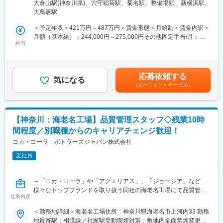
ター住所：東京都大田区羽田旭町5-14 勤務地最寄駅：京浜急行空
大倉山駅(神奈川県)、穴守稲荷駅、菊名駅、整備場駅、新横浜駅、
味料製品の分析業務全般を担当いただきます。
港線／穴守稲荷駅受動喫煙対策：屋内全面禁煙変更の範囲：会社
★ぜひご覧ください★
大鳥居駅
の定める事業所
・社員インタビュー動画：https://youtu.be/nU2OtVAC__8
■業務詳細
＜予定年収＞421万円～487万円＜賃金形態＞月給制＜賃金内訳＞
・原料・中間製品・最終製品の理化学分析
月額（基本給）：244,000円～275,000円その他固定手当/月：
変更の範囲：会社の定める業務
・一般成分分析（水分、灰分、たんぱく質、脂質等）
給与
5,000円＜月給＞249,000円～280,000円＜昇給有無＞有＜残業手
・原子吸光分析によるミネラル・金属成分分析
当＞有＜給与補足＞■賞与実績：3,5～4ヶ月分（標準評価）■その
・HPLCによるアミノ酸、有機酸、糖類等の分析
他固定手当：事業所手当5,000円（昼食代の補助）賃金はあくまで
・GC／GC-MSによる香気成分・揮発性成分分析
も目安の金額であり、選考を通じて上下する可能性があります。
応募依頼する
・微生物検査・衛生試験
気になる
月給(月額)は固定手当を含めた表記です。
（エージェントサービス）
・リスクアセスメント対応業務、その他管理
・分析データの取りまとめおよび報告書作成
・分析手法の改良・開発および精度向上活動
・開発担当者との連携による製品開発支援
【神奈川：海老名工場】品質管理スタッフ◇残業10時
・品質保証部門や生産部門との連携業務
間程度／別職種からのキャリアチェンジ歓迎！
■魅力
コカ・コーラ ボトラーズジャパン株式会社
募集する分析チームは、研究開発・品質保証・生産技術を支える
正社員
重要な技術部門です。分析技術を活用して製品品質の向上や新商
品開発を支援し、食品の安全性・品質・機能性を科学的な視点か
ら支える役割を担います。
～「コカ・コーラ」や「アクエリアス」、「ジョージア」など
様々なトップブランドを取り扱う同社の海老名工場にて品質管理
■働きやすい環境
仕事内容
スタッフとしてご活躍いただける方を募集致します～
・年休126日
＜勤務地詳細＞海老名工場住所：神奈川県海老名市上河内33 勤務
・借り上げ社宅制度有
■職務内容：当社の品質管理スタッフとして、コカ・コーラ製品の
地最寄駅：相膜線／社家駅受動喫煙対策：敷地内全面禁煙変更の
・残業20ｈ程