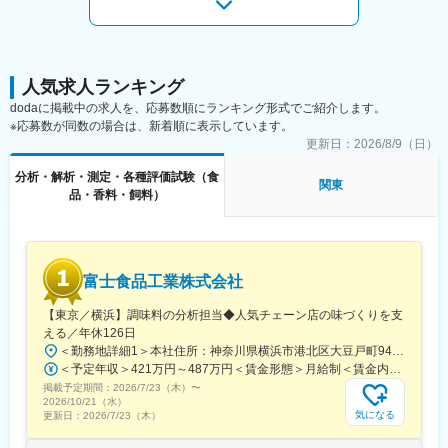
【日本トップクラスの実績】
当社は世界約50ヶ国に900以上の研究所を保有しているユーロフ
ィンGとして、残留農薬を中心とした食品分析にて日本トップク
ラスの実績を持ち、ニッチな領域で抜群の安定性を誇ります。
【ワークライフバランス充実】
人気求人ランキング
当社は残業を減らそうという取り組みを行っており、月平均20時
dodaに掲載中の求人を、応募数順にランキング形式でご紹介します。
間以下想定です。
※応募数が同数の場合は、新着順に表示しています。
更新日：
2026/8/9（日）
■当社について：
信頼性の高い検査を通じて、世の中へ安全と安心を提供すること
分析・解析・測定・各種評価試験（食
関東
を経営理念する食品分析の専門機関として、お客さまの期待を超
品・香料・飼料）
える圧倒的な品質、価格、サービスを提供することを使命として
います。
当社の一斉分析可能農薬数は830種類と国内トップクラスを誇っ
ており、他社にはない独自の技術力があります。そのため現在約
富士食品工業株式会社
1000社の企業様とお取引があります。
また当社は「分析精度トップクラス」を掲げており、添加回収試
【東京／横浜】調味料の分析担当◆人気チェーン店の味づくりを支
験を行っています。より正確な分析結果を出すための徹底した検
える／年休126日
査・分析を行っていることから、分析精度に関しては顧客から信
＜勤務地詳細1＞本社住所：神奈川県横浜市港北区大豆戸町94 勤務地最寄駅：東急電鉄東急東横線／菊名駅受動喫煙対策：屋内喫煙可能場所あり＜勤務地詳細2＞テーブルマーク羽田食品開発センター住所：東京都大田区羽田旭町5-14 勤務地最寄駅：京浜急行空港線／穴守稲荷駅受動喫煙対策：屋内全面禁煙変更の範囲：会社の定める事業所
頼を得ています。
＜予定年収＞421万円～487万円＜賃金形態＞月給制＜賃金内訳＞月額（基本給）：244,000円～275,000円その他固定手当/月：5,000円＜月給＞249,000円～280,000円＜昇給有無＞有＜残業手当＞有＜給与補足＞■賞与実績：3,5～4ヶ月分（標準評価）■その他固定手当：事業所手当5,000円（昼食代の補助）賃金はあくまでも目安の金額であり、選考を通じて上下する可能性があります。月給(月額)は固定手当を含めた表記です。
掲載予定期間：
変更の範囲：会社の定める業務
2026/7/23（木）
〜
2026/10/21（水）
気になる
更新日：
2026/7/23（木）