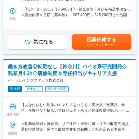
工場を構え、ラーメンの命である麺・スープ・チャーシューをす
べて自社で研究・開発・製造してきました。今後は海外展開にも
＜予定年収＞360万円～500万円＜賃金形態＞月給制補足事項なし
積極的に注力していく方針で、本気で「国内1000店舗・海外1000
＜賃金内訳＞月額（基本給）：207,400円～245,200円その他固定
店舗」を目指します。
給与
手当/月：5,000円～30,000円固定残業手当/月：37,600円～54,800
その実現に向けて現在は、年間 30店舗以上を新規オープンしてお
円（固定残業時間25時間0分/月）超過した時間外労働の残業手当
り、組織力の強化が欠かせません。そこで社員を増員します。
は追加支給＜月給＞250,000円～330,000円（一律手当を含む）＜
昇給有無＞有＜残業手当＞有＜給与補足＞※給与詳細は、経験・能
応募依頼する
■詳細：
気になる
力を考慮の上、決定■昇給：年1回（1月）■賞与：年2回（6月・12
（エージェントサービス）
ラーメン店を運営する当社の自社工場にて、品質管理業務全般を
月）※過去実績2.6ヶ月分賃金はあくまでも目安の金額であり、選
お任せします。
考を通じて上下する可能性があります。月給(月額)は固定手当を含
・製品の味覚検査（官能検査）
めた表記です。
・検体の微生物検査
働き方改善◎転勤なし【神奈川】バイオ系研究開発◇
・製品の外観検査
残業月4.3h◇研修制度＆専任担当がキャリア支援
・品質基準に基づくチェックおよび記録作成
・業務理解および品質確認のため、製造ライン業務への従事（補
パーソルテンプスタッフ株式会社
助含む）
正社員
転勤なし
5名以上採用
■組織構成：
綾瀬工場には25名の社員、アルバイト・パートスタッフが20名在
【あなたらしい理系のキャリアをつくる／正社員／医薬品、食
籍しています。
品、化粧品など幅広いプロジェクトあり／育休復帰率96％！小学
仕事内容
校就学前まで時短勤務可能】
■当社の特徴：
＜勤務地詳細＞神奈川エリア住所：神奈川県エリアの取引先拠点
国内・海外で900店舗以上を出店している飲食チェーン店になり
■職務内容：
受動喫煙対策：屋内全面禁煙変更の範囲：会社の定める事業所
ます。
常駐先のメーカーや研究機関にて、バイオ分野の研究開発、分析
勤務地
『町田商店』『豚山』『元祖油堂』といったラーメン店を運営し
業務を担当いただきます。