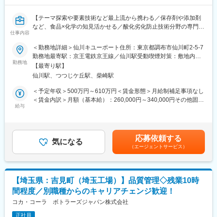
＜異物例＞
【テーマ探索や要素技術など最上流から携わる／保存剤や添加剤
・虫、植物、有機物、金属、プラ、セラミック 等
など、食品×化学の知見活かせる／酸化劣化防止技術分野の専門人
仕事内容
材になることを期待／キユーピーを代表する製品に携わる】
■配属部署：
＜勤務地詳細＞仙川キユーポート住所：東京都調布市仙川町2-5-7
日清食品ホールディングス（株）品質保証部 食品鑑定G
■職務概要
勤務地最寄駅：京王電鉄京王線／仙川駅受動喫煙対策：敷地内全
※日清食品（株）にて採用後、日清食品ホールディングス（株）へ
未来創造研究所 プロセスイノベーション研究部にて、キユーピ
勤務地
面禁煙変更の範囲：会社の定める事業所（リモートワーク含む）
出向となります。
【最寄り駅】
ーで展開しているマヨネーズ・ドレッシングをはじめとした既存
仙川駅、つつじケ丘駅、柴崎駅
商品を対象に、風味劣化を防ぐための研究開発をお任せします。
■働く環境：
＜予定年収＞500万円～610万円＜賃金形態＞月給制補足事項なし
・残業時間：20h程度（研究所平均）
■業務詳細
＜賃金内訳＞月額（基本給）：260,000円～340,000円その他固定
・スーパーフレックス制度あり（コアタイム無）※一部事業所除く
ご経験やスキルに合わせて以下のような業務をお任せいたしま
給与
手当/月：30,000円＜月給＞290,000円～370,000円＜昇給有無＞
・グローバルイノベーション研究センター勤務
す。
有＜残業手当＞有＜給与補足＞■将来的なモデル年収：課長：860
└八王子駅から社員専用無料シャトルバスあり
・食品の風味劣化防止のための酸化防止技術について、商品試作
万円～960万円次長～部長：1,000万円～1,200万円※役職付でのオ
└マイカー通勤可
や機器分析により技術の有用性を評価する業務
ファーは想定していないため、あくまでも将来的なモデル年収と
応募依頼する
・有用な技術について技術開発やプロジェクトマネジメントを行
気になる
なります。賃金はあくまでも目安の金額であり、選考を通じて上
■グローバルイノベーション研究センターについて：
（エージェントサービス）
い、実装につなげる業務
下する可能性があります。月給(月額)は固定手当を含めた表記で
当社の研究拠点である、「the WAVE」は、グローバルイノベーシ
・新規の酸化防止関係のテーマ発掘のため、技術テーマの調査や
す。
ョン研究センターとグローバル食品安全研究所の2つから成り立っ
外部連携テーマの探索を行う業務
ています。
その中で、グローバルイノベーション研究センターでは、日清食
【埼玉県：吉見町（埼玉工場）】品質管理◇残業10時
■プロジェクト例
品グループが成長するためのドライブコアとなる新しい技術を生
間程度／別職種からのキャリアチェンジ歓迎！
・マヨネーズ/ドレッシングの製造プロセスからどの工程でどれく
み出しています。即席麺類だけでなく、チルド （冷蔵） や冷凍食
らい空気に触れて劣化しているかという点を分析・評価
コカ・コーラ ボトラーズジャパン株式会社
品、ライス商品、菓子や乳酸菌飲食料品の開発機能を集結し、ジ
・酸化防止剤をはじめとした原料や素材の検討、性能評価、開発
ャンルの垣根を越えてさまざまな技術を融合させることで、未来
正社員