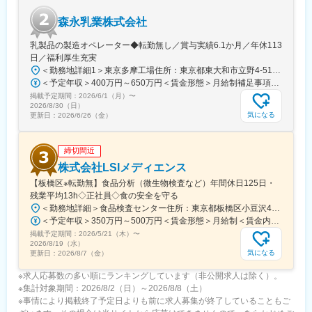
森永乳業株式会社
乳製品の製造オペレーター◆転勤無し／賞与実績6.1か月／年休113
日／福利厚生充実
＜勤務地詳細1＞東京多摩工場住所：東京都東大和市立野4-515 勤務地最寄駅：多摩モノレール線／桜街道駅受動喫煙対策：敷地内喫煙可能場所あり＜勤務地詳細2＞神戸工場住所：兵庫県神戸市灘区摩耶埠頭3番 受動喫煙対策：敷地内喫煙可能場所あり＜勤務地詳細3＞利根工場住所：茨城県常総市内守谷町4013－1 受動喫煙対策：敷地内喫煙可能場所あり変更の範囲：会社の定める事業所
＜予定年収＞400万円～650万円＜賃金形態＞月給制補足事項なし＜賃金内訳＞月額（基本給）：208,500円～308,000円＜月給＞208,500円～308,000円＜昇給有無＞有＜残業手当＞有＜給与補足＞昇給：年1回、賞与：年2回（6月、12月※2026年度：月給6.1ヶ月分）賃金はあくまでも目安の金額であり、選考を通じて上下する可能性があります。月給(月額)は固定手当を含めた表記です。
掲載予定期間：
2026/6/1（月）
〜
2026/8/30（日）
気になる
更新日：
2026/6/26（金）
締切間近
株式会社LSIメディエンス
【板橋区※転勤無】食品分析（微生物検査など）年間休日125日・
残業平均13h◇正社員◇食の安全を守る
＜勤務地詳細＞食品検査センター住所：東京都板橋区小豆沢4-25-11 受動喫煙対策：屋内全面禁煙変更の範囲：会社の定める事業所
＜予定年収＞350万円～500万円＜賃金形態＞月給制＜賃金内訳＞月額（基本給）：250,000円～350,000円＜月給＞250,000円～350,000円＜昇給有無＞有＜残業手当＞有＜給与補足＞条件面はご経験スキル等から総合的に検討させていただきます。■昇給：年1回■賞与：年2回（7月、12月）賃金はあくまでも目安の金額であり、選考を通じて上下する可能性があります。月給(月額)は固定手当を含めた表記です。
掲載予定期間：
2026/5/21（木）
〜
2026/8/19（水）
気になる
更新日：
2026/8/7（金）
※求人応募数の多い順にランキングしています（非公開求人は除く）。
※集計対象期間：2026/8/2（日）～2026/8/8（土）
※事情により掲載終了予定日よりも前に求人募集が終了していることもご