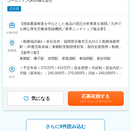
ユーロフィンQKEN株式会社
界的企業・日清食品のグループ会社となりました。業績賞与や家
健康素材の開発のほか原料としての製造と販売、また各種の
族手当の支給もあるため、安定して働けます。
正社員
OEM（相手先ブランド）製品を受注製造し企業向けに供給してい
ます。
変更の範囲：会社の定める業務
海外に対しては米国（ハワイ州）、アジア各国（ベトナム、台
【残留農薬検査を中心とした食品の受託分析事業を展開／九州で
湾、中国）の企業との業務提携を行なうなど広いフィールドで活
も稀な厚生労働省登録機関／業界ニッチトップ級企業】
動しています。
仕事内容
弊社の開発商材には「農産物の未利用資源の活用に関する考察」
■募集背景：
＜勤務地詳細1＞本社住所：福岡県宗像市王丸411-1 勤務地最寄
として科学技術庁長官賞を、また浦安市（本社所在地）からは環
・当社は「信頼性の高い検査を通じて、世の中へ安全と安心を提
駅：JR鹿児島本線／東郷駅受動喫煙対策：屋内全面禁煙＜勤務地
境に配慮した地域経済の発展に対して優良企業賞を受賞していま
供する」ことを経営理念とし、世界最大級の食品分析専門機関グ
勤務地
詳細2＞ユーロフィングループ内研究所住所：神奈川県横浜市磯子
す。
【最寄り駅】
ループ企業として、お客さまのご要望、ご期待を超える圧倒的な
区磯子3-3-21 江戸徳ビル本館3階 受動喫煙対策：敷地内喫煙可能
東郷駅、磯子駅、赤間駅、屏風浦駅、東福間駅、新杉田駅
「業務品質、価格、サービス」をお客さまに提供し、感動してい
場所あり変更の範囲：会社の定める事業所
■取り扱いオリジナル健康素材（原料）：
ただくことを使命とし活動しています。
＜予定年収＞370万円～410万円＜賃金形態＞月給制＜賃金内訳＞
・スピルリナ
・この度、業務拡大により、理化学検査業務を担当していただけ
月額（基本給）：240,000円～270,000円＜月給＞240,000円～
・アスタキサンチン
る方を新たに採用するものです。
給与
270,000円＜昇給有無＞有＜残業手当＞有＜給与補足＞※能力・経
・SPFプラセンタ
験・実績・前職給与等を考慮し決定します。■賞与：年1回（業績
・カカドゥプラムなど
■業務内容：
賞与）賃金はあくまでも目安の金額であり、選考を通じて上下す
・食品中の重金属分析、栄養成分分析を中心に理化学検査全般を
る可能性があります。月給(月額)は固定手当を含めた表記です。
変更の範囲：会社の定める業務
応募依頼する
お任せします。
気になる
（エージェントサービス）
■教育制度：
・入社後1ヶ月程度、弊社グループ会社（神奈川県）にて検査手法
に関する教育訓練期間を設ける場合があります。
さらに9件読み込む
■魅力：