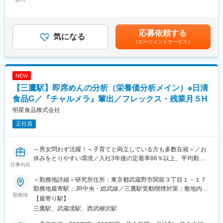
408,333円＜昇給有無＞有＜残業手当＞有＜給与補足＞※経験、年
・微生物の培養業務
齢、能力などを考慮の上決定します。■賞与：年2回■昇給：年1回
・タンパク質の精製業務
※別途、勤務成績による特別昇給あり※初年度は賞与に代わり特別
・タンパク質含有化粧品バルクの少量製造
手当を支給。（通常の賞与より少額）賃金はあくまでも目安の金
応募依頼する
・Excelなどのデータ入力
気になる
額であり、選考を通じて上下する可能性があります。月給(月額)は
（エージェントサービス）
・バイオプロセスの効率化検討や実験データ解析
固定手当を含めた表記です。
【使用機器】
インキュベーターシェーカー、オートクレーブ、冷却遠心機、超
NEW
音波破砕機、ドラフトチャンバー、クリーンベンチ
【三鷹駅】即席めんの分析（栄養価分析メイン）※日清
【1週間の流れ】
食品G／『チャルメラ』輩出／フレックス・残業月５H
月：試薬作製・培地作製（3Lフラスコ）
明星食品株式会社
火：微生物の前培養植菌（8：30～17：00の時差出勤の可能性あ
正社員
り）、本培養植菌
水：集菌・破砕・濾過
木：タンパク精製
～男女問わず活躍！＜子育てと両立している方も多数在籍＞／お
金：タンパク精製
休みをとりやすい環境／入社3年後の定着率86％以上、平均勤続
※培養時間や精製の反応時間など、待ち時間が発生するため、その
仕事内容
年数18年で長期就業できる環境～
時間にデータ入力など事務作業を行っていただく予定です。
※研究開発課・品質管理課と協力しながら検証実験なども実施いた
＜勤務地詳細＞研究所住所：東京都武蔵野市関前３丁目１－１７
■業務概要
だく予定です。
勤務地最寄駅：JR中央・総武線／三鷹駅受動喫煙対策：敷地内喫
日本を代表する即席めんメーカーとして、チャルメラ等多くのヒ
勤務地
煙可能場所あり変更の範囲：会社の定める事業所（リモートワー
【最寄り駅】
ット商品を輩出した当社で、品質保証部 分析研究グループの一員
■入社後のフォロー体制：
ク含む）
三鷹駅、武蔵境駅、西武柳沢駅
として即席めんの分析業務を担当していただきます。
本業務を担当している先輩社員が1名おり、その社員がOJTでサポ
ートします。業務は、2名体制で協力しながら行います。身につけ