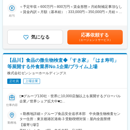
業体制・社内体制が追い付いていない点もございます。その環境
・残業時間：4.3時間（平均）
＜予定年収＞600万円～800万円＜賃金形態＞月給制補足事項なし
下でも、事業だけでなく会社を牽引し、世界シェアNo.1に向けて
・土日祝休／年間休日126日
＜賃金内訳＞月額（基本給）：333,000円～350,000円＜月給＞
自ら主体的に行動し、高みを目指せる方を求めております
・有給取得平均日数：13.5日
給与
333,000円～350,000円＜昇給有無＞有＜残業手当＞有＜給与補足
＞※給与詳細は経験・年齢を考慮の上、決定します。■賞与：年2
■具体的な業務内容
・転居を伴う転勤はありません
回賃金はあくまでも目安の金額であり、選考を通じて上下する可
・食品中の残留化学物質（農薬、重金属など）の検査業務および
└全国26拠点のネットワークにより、転居後も継続勤務が可能で
能性があります。月給(月額)は固定手当を含めた表記です。
応募依頼する
検査／分析に関わる業務全般
す。
気になる
（エージェントサービス）
・分析計画の立案、分析計画や分析結果のフィードバックに関す
る他部署やお取引先とのコミュニケーション
・産休取得人数：44名（2023年度実績）
・世界で検査／分析を行う基盤作り（認証を含む質管理、ネット
・育休復帰人数：43名※うち男性6名（2023年度実績）
ワーク作り、助言や教育）
・育休復帰後の時短勤務：お子様が小学校就学前まで実施可能で
【品川】食品の微生物検査◆「すき家」「はま寿司」
※出張：年数回
す
等展開する外食業界No.1企業/プライム上場
■魅力について
株式会社ゼンショーホールディングス
■キャリアパス：
◇豊富なキャリアパス
◎専門職として常駐先を異動する
正社員
上場企業
ご本人の要望に応じて、上流部分に挑戦することや部署をまたが
◎専門職からへ営業や企画系へチャレンジ
った異動等もすることが可能です。
└パーソルグループの制度を活用し、グループ内の様々な職種に
※ご本人の適正・希望を鑑み、ポジションを異動し、活躍されてい
挑戦できます。
□■グループ130社・世界に10,000店舗以上を展開するグローバル
る方もいらっしゃいます。
◎常駐先企業の正社員に転職する
企業／世界シェア拡大中■□
◇海外展開
仕事内容
同社は1982年に牛丼チェーンすき家から始まり、2度の30倍成長
「世界から飢餓と貧困を撲滅する」というビジョンのもと同社で
★専任の担当者（キャリアマネジメント）がサポートします。
を実現し、約40年で国内外食No.1企業/売上1兆円越えまで成長い
＜勤務地詳細＞グループ食品安全追求本部 中央微生物検査セン
は世界進出を積極的に取り組んでいます。そのため、本ポジショ
└入社後に常駐先での悩みや今後のキャリアに関して相談がで
たしました。
ター住所：東京都港区港南‐3 受動喫煙対策：屋内全面禁煙
ンではやる気次第で海外で仕事をすることが可能です。
き、アドバイスをもらうことができます。また、「自分がなりた
現在は世界シェアNo.1に向けて本腰を入れ、事業展開を進めてい
勤務地
【最寄り駅】
い姿」を目指して、中長期的なキャリア形成もサポートします。
く段階です。世界シェア獲得に向けて事業展開を進める上では事
■社風：