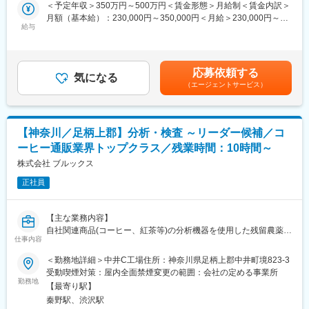
＜予定年収＞350万円～500万円＜賃金形態＞月給制＜賃金内訳＞
・新規事業立ち上げに伴っての増員募集となりますため、ご自身
働きやすい環境です。
■配属部署：
月額（基本給）：230,000円～350,000円＜月給＞230,000円～
の努力によっては幅広くご経験をしていただくことが可能なポジ
・5日間の計画有給付与と、半日有給制度活用により、年間平均有
バイオ製造課
給与
350,000円＜昇給有無＞有＜残業手当＞有＜給与補足＞※社会人経
ションとなります。
給取得日数は13日間となっています。
※他部署との距離も近く、相談しながら業務を進める風土です。
験、面接結果等を考慮の上決定します。 ■昇給：年1回（4月）■賞
＜想定の業務内容＞
・入社3年後の定着率86％以上、平均勤続年数16.5年と長く働け
日々の連携を大切にする、落ち着いた雰囲気の職場です。
与：年2回（7月、12月）※過去実績2.6ヶ月賃金はあくまでも目安
・原料粉末の成分分析
る環境です。
の金額であり、選考を通じて上下する可能性があります。月給(月
┗走査電子顕微鏡、X線解析装置、粒度分布測定装置を利用しての
応募依頼する
変更の範囲：会社の定める業務
気になる
額)は固定手当を含めた表記です。
分析業務
■当社について
（エージェントサービス）
・1950年の創業以来、『チャルメラ』『中華三昧』『一平ちゃ
■未経験の方のご活躍事例：
ん』など、多くのロングセラー商品を世に送り出してきました。
若手からベテランまで多くのエンジニアが所属していますが、中
業界初となるスープ別添の袋めん製品やどんぶり入りのノンフラ
【神奈川／足柄上郡】分析・検査 ～リーダー候補／コ
には未経験からエンジニアとして活躍してる事例も多数ありま
イカップめん、高級袋めん市場の開拓など、新たな食文化の創造
す。以下は一例です。
ーヒー通販業界トップクラス／残業時間：10時間～
に取り組んでおり、これからもそのパイオニア精神とノウハウで
・営業経験からエンジニアへ挑戦：
新たな需要創造に相応しい商品やサービスを提供していきます。
株式会社 ブルックス
自動車内装部品の試験評価プロジェクトに配属。今後の需要から
・既存ブランドの育成強化を図りながら、並行して、次の明星食
電気系エンジニアを目指して電験三種を勉強中。
正社員
品を担う新たなブランド開発・展開に努めています。
・アパレル店舗運営からエンジニアに：
半導体製造装置の立ち上げプロジェクト配属、現在はフィールド
変更の範囲：会社方針や従業員の適性その他の理由により、会社
【主な業務内容】
エンジニアとして活躍中。
の定める業務への異動を命じる事があります。
自社関連商品(コーヒー、紅茶等)の分析機器を使用した残留農薬分
仕事内容
析・栄養成分分析等の業務管理、各種分析機器の精度調整および
■保有案件の属性
保守管理、品質検査業務の管理、化粧品・医薬部外品の製造・販
化学エンジニアとして幅広い場面でご活躍の想定や、個々人の希
＜勤務地詳細＞中井C工場住所：神奈川県足柄上郡中井町境823-3
売管理(自社製品)
望やスキル経験に合わせて、自動車メーカーや製薬メーカー、半
受動喫煙対策：屋内全面禁煙変更の範囲：会社の定める事業所
導体関連、大学研究機関など様々なご準備があります。
勤務地
【最寄り駅】
【やりがい】
・化学系（有機、無機、高分子、材料、錯体、触媒、天然物、電
秦野駅、渋沢駅
・検査をして結果を出すだけでなく、分析・検査業務全体が潤滑
気など）