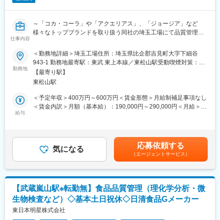
部門との連携
に向けた新規技術の創出を行っています。
■求める役割
変更の範囲：会社の定める業務
～「コカ・コーラ」や「アクエリアス」、「ジョージア」など
初期は酸化防止技術の性能評価を担当いただきます。
様々なトップブランドを取り扱う同社の埼玉工場にて品質管理ス
将来的には技術探索や技術実装に向けたプロジェクトマネジメン
仕事内容
タッフとしてご活躍いただける方を募集致します～
ト等を実施する役割を担っていただき、酸化劣化防止技術分野の
＜勤務地詳細＞埼玉工場住所：埼玉県比企郡吉見町大字下細谷
専門人材になっていただきたいと思います。
■職務内容：品質管理スタッフとしてFSSC22000の推進や
943-1 勤務地最寄駅：東武 東上本線／東松山駅受動喫煙対策：敷
適性を踏まえ、関連部門の経験なども通じてスキルを高めていた
ISO9001の維持管理をお任せ致します。
勤務地
地内全面禁煙変更の範囲：会社の定める事業所
だくこともございます。
【最寄り駅】
【具体的な業務内容】
東松山駅
◇原材料、製品が水準や仕様に合致しているか、原材料や工程内
■働き方
製品、最終製品の理化学検査
＜予定年収＞400万円～600万円＜賃金形態＞月給制補足事項なし
分析、試作等の出社業務と実施した試験データの整理・考察な
◇5S／GMPや防虫活動の推進 ・FSSC22000/ISO9001の維持管理
＜賃金内訳＞月額（基本給）：190,000円～290,000円＜月給＞
ど、在宅でも実施可能な業務があります。
給与
190,000円～290,000円＜昇給有無＞有＜残業手当＞有＜給与補足
出社と在宅のバランスを調整しながら働け、フレックスも可能で
＜入社してすぐは＞
＞※上記年収は賞与を含む金額です。※給与は、経験、スキルを考
す。
会社全体や工場内でのルール説明に加え、約10日間の研修では座
慮の上決定します。■昇給：年1回（4月）■賞与：年3回（6月、12
学や学習キットを用いて製品知識などについてしっかりと基礎か
月、翌3月）賃金はあくまでも目安の金額であり、選考を通じて上
■配属部署
応募依頼する
ら学びます。配属後は、機械原理などの知識を深めるために教育
気になる
下する可能性があります。月給(月額)は固定手当を含めた表記で
未来創造研究所 プロセスイノベーション研究部 酸化制御チー
（エージェントサービス）
部門や機械メーカーの研修、先輩社員のサポートを受けながらス
す。
ムへの配属（2名在籍中。60代と40代のチームリーダーの2名体
キルアップを図っていきます。
制）
＜業務に慣れてきたら＞
■本ポジションの魅力
【武蔵嵐山駅※転勤無】食品品質管理（理化学分析・微
より生産性を高めたり、品質や安全に関する改善の気付きを活発
・マヨネーズやドレッシングといったキユーピーを代表する既存
生物検査など）◇基本土日祝休◇日清食品Gメーカー
に社内共有しているため、常に改善提案を発信する機会がありま
のコア製品からキユーピーグループの商品まで幅広く、「酸化制
す。日々の業務の中で感じた小さな気づきや、ちょっとした工夫
東日本明星株式会社
御」を軸に事業成長に必要なテーマを生み出すこともできる裁量
を形にする改善活動にチャレンジすることで、日本各地にある他