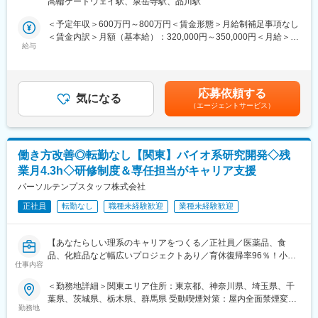
高輪ゲートウェイ駅、泉岳寺駅、品川駅
業体制・社内体制が追い付いていない点もございます。その環境
「どこまで自分が関わるか」という気持ち次第で担当業務の幅が
★ぜひご覧ください★
下でも、事業だけでなく会社を牽引し、世界シェアNo.1に向けて
＜予定年収＞600万円～800万円＜賃金形態＞月給制補足事項なし
変わってくる風土があります。年功序列ではなく、職位に関係な
・社員インタビュー動画：https://youtu.be/nU2OtVAC__8
自ら主体的に行動し、高みを目指せる方を求めております
＜賃金内訳＞月額（基本給）：320,000円～350,000円＜月給＞
く意見を取り入れる組織風土です。
給与
320,000円～350,000円＜昇給有無＞有＜残業手当＞有＜給与補足
変更の範囲：会社の定める業務
■具体的な業務内容：
＞※給与詳細は経験・年齢を考慮の上、決定します。■賞与：年2
■当社の特徴：
・主に食品の微生物検査（衛生指標菌や病原微生物の培養による
回賃金はあくまでも目安の金額であり、選考を通じて上下する可
縮小傾向だといわれた日本の外食市場で、当社のメインのフィー
検査や、遺伝子解析）
能性があります。月給(月額)は固定手当を含めた表記です。
ルドであるファストフードの市場はこの18年間で9,000億円程伸
応募依頼する
・報告書の作成と発信、他部署と検査に関するコミュニケーショ
気になる
長しています。世界の飢餓人口8億2,100万人（約9人に1人）とい
（エージェントサービス）
ン
われる今、「世界中の人々に安全でおいしい食を手軽な価格で提
・よりよい店舗オペレーションのための改善提案、人財教育
供する」を企業理念として、原材料の調達から製造・加工、物
・部門内外の検査員の教育、その他の従業員教育
流、販売までの全てを自社管理下で行う独自の「MMD（マス・マ
・検査業務に付随する業務（発注・検収、在庫管理等）
ーチャンダイジング・システム）」を構築し、食料の偏在を無く
働き方改善◎転勤なし【関東】バイオ系研究開発◇残
※出張：年数回
し供給の絶えない持続可能な仕組み作りを行っております。
業月4.3h◇研修制度＆専任担当がキャリア支援
■組織構成
パーソルテンプスタッフ株式会社
変更の範囲：会社の定める業務
メンバー・主任クラス：2名（20代～30代）
正社員
転勤なし
職種未経験歓迎
業種未経験歓迎
課長クラス：2名（30代～40代）
■出張について
【あなたらしい理系のキャリアをつくる／正社員／医薬品、食
ご経験等により頻度等は異なりますが月数回程度全国の店舗・工
品、化粧品など幅広いプロジェクトあり／育休復帰率96％！小学
場への出張をしていただきます。
仕事内容
校就学前まで時短勤務可能】
＜勤務地詳細＞関東エリア住所：東京都、神奈川県、埼玉県、千
■当社の特徴：
■職務内容：
葉県、茨城県、栃木県、群馬県 受動喫煙対策：屋内全面禁煙変更
縮小傾向だといわれた日本の外食市場で、当社のメインのフィー
常駐先のメーカーや研究機関にて、バイオ分野の研究開発、分析
勤務地
の範囲：会社の定める事業所
ルドであるファストフードの市場はこの18年間で9,000億円程伸