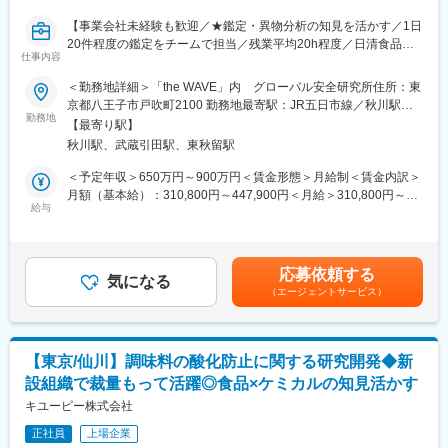
大手流通小売（コンビニエンスチェーン、総合スーパー、百貨店
【事業会社未経験も歓迎／★鑑定・異物分析の知見を活かす／1日
等）、食品メーカー、外食産業、ホテル、給食事業者、商社・卸
20件程度の鑑定をチームで担当／残業平均20h程度／日清食品商
等大手企業をはじめとした幅広いお客様とお取引をいただいてお
仕事内容
品の品質を守るポジション／八王子駅から社員専用バスあり】
ります。
＜勤務地詳細＞「the WAVE」内 グローバル安全研究所住所：東
■職務内容：
変更の範囲：会社の定める業務
京都八王子市戸吹町2100 勤務地最寄駅：JR五日市線／秋川駅受
当社品質保証部にて、クレーム品や生産工程における異物混入に
勤務地
動喫煙対策：屋内全面禁煙変更の範囲：会社の定める事業所（リ
【最寄り駅】
対して、対象物の分析、同定業務をメインでお任せします。
モートワーク含む）
秋川駅、武蔵引田駅、東秋留駅
ご入社後は、これまでのご経験やスキルを踏まえて、担当する素
材や試験法など業務を決定します。
＜予定年収＞650万円～900万円＜賃金形態＞月給制＜賃金内訳＞
月額（基本給）：310,800円～447,900円＜月給＞310,800円～
＜具体的な業務内容＞
給与
447,900円＜昇給有無＞有＜残業手当＞有＜給与補足＞※給与は、
・観察業務（観察対象の撮影および測長、表面詳細観察等）
経験やスキルを考慮し当社規定により決定します。※上記想定年収
・材質および組成分析業務
には、想定時間外労働20時間／月を含みます。年次・家族状況・
（DNA配列分析、樹脂の材質分析、金属の元素組成分析 等）
賞与により変動します。■昇給：年1回■賞与：年2回（業績賞与あ
応募依頼する
・におい成分の分析業務（官能試験、成分比較分析等）
気になる
り）※基本給6～8ヶ月程度賃金はあくまでも目安の金額であり、
（エージェントサービス）
・分析法の導入および開発
選考を通じて上下する可能性があります。月給(月額)は固定手当を
・新規知見の学会発表
含めた表記です。
※ご入社後は得意分野やお持ちのスキルに合わせて業務をアサイン
します。
【東京/仙川】調味料の酸化防止に関する研究開発◆新
設組織で裁量もって活躍◎食品×ケミカルの知見活かす
※1日あたり20件くらいの鑑定依頼をチームで分担して対応しま
す。
キユーピー株式会社
（鑑定は、お客様相談室や工場から依頼が来ます）
正社員
上場企業
※新しい分析手法の開発なども行っていただきます。