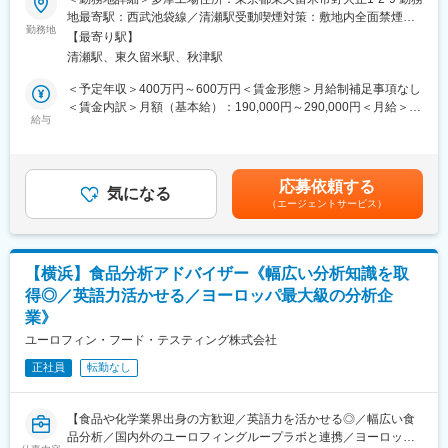
35県を営業地域として、コカ･コーラ社製品を製造・販売するボト
■職務内容：当社の品質管理スタッフとして、コカ・コーラ製品の
地最寄駅：西武池袋線／清瀬駅受動喫煙対策：敷地内全面禁煙変
ラーです。日本のコカ･コーラシステムの約9割の販売量を担う、
品質管理および工程状態の確認をお任せ致します。
勤務地
更の範囲：会社の定める事業所
国内最大のコカ･コーラボトラーであるとともに、世界に250以上
【最寄り駅】
【具体的な業務内容】
あるコカ･コーラボトラーの中でも、売上高でアジア最大、世界で
清瀬駅、東久留米駅、秋津駅
◇FSMSおよびQMS要求事項 並びに顧客の要求を満たす工場の品
も有数の規模を誇ります。60年以上のボトラービジネスを通じて
質システムの維持／管理
＜予定年収＞400万円～600万円＜賃金形態＞月給制補足事項なし
各地域で培ってきた「地域密着」と「顧客起点」を経営の原理と
◇FSSC22000の推進とISO9001の推進活動
＜賃金内訳＞月額（基本給）：190,000円～290,000円＜月給＞
し、事業活動を行っています。
◇原材料，製品が水準や仕様に合致しているか、原材料や工程内
給与
190,000円～290,000円＜昇給有無＞有＜残業手当＞有＜給与補足
製品、最終製品の理化学検査など
＞※上記年収は賞与を含む金額です。※給与は、経験、スキルを考
変更の範囲：会社の定める業務
慮の上決定します。■昇給：年1回（4月）■賞与：年3回（6月、12
■キャリアステップ：キャリアプランに沿って、キャリアとスキル
月、翌3月）賃金はあくまでも目安の金額であり、選考を通じて上
応募依頼する
をみて毎年評価しております。管理職はスーパーバイザーもしく
気になる
下する可能性があります。月給(月額)は固定手当を含めた表記で
（エージェントサービス）
はラインマネージャー→課長→工場長といった役職があります。
す。
他にも本社勤務の可能性もありますので、様々なキャリアに挑戦
いただく事が可能です。
【横浜】食品分析アドバイザー《幅広い分析知識を取
■就業環境：残業時間は10時間程度／月となっております。3交代
得◎／英語力活かせる／ヨーロッパ最大級の分析企
制（夜勤有）、交代勤務の手当て・深夜割増手当を支給しており
業》
ます。社内カレンダーは毎年1年分きまっており、先の予定も立て
やすい環境です。夜勤は月5～10日ですが、シフトなので、毎月
ユーロフィン・フード・テスティング株式会社
10日ということはなく、毎月交代となります。シフトが変わる前
正社員
転勤なし
には休みを設けているため、体調管理もしっかり整えることがで
きます。
【食品や化学業界出身の方歓迎／英語力を活かせる◎／幅広い食
■同社について：同社は東は宮城県から西は鹿児島県まで1都2府
品分析／国内外のユーロフィングループラボと連携／ヨーロッパ
35県を営業地域として、コカ･コーラ社製品を製造・販売するボト