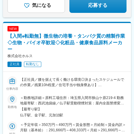
気になる
応募する
NEW
【入間※転勤無】微生物の培養・タンパク質の精製作業
◇生物・バイオ卒歓迎◇化粧品・健康食品原料メーカ
ー
株式会社ホルス
正社員
転勤なし
【正社員／腰を据えて長く働ける環境◎決まったスケジュールで
の作業／残業10h程度／住宅手当や独身寮あり】
仕事内容
★培養やタンパク質の精製など、バイオ領域で腰を据えて働けま
＜勤務地詳細＞原料工場住所：埼玉県入間市狭山ケ原219-4 勤務
す★
地最寄駅：西武池袋線／仏子駅受動喫煙対策：屋内全面禁煙変更
勤務地
の範囲：会社の定める事業所（リモートワーク含む）
【最寄り駅】
■職務内容：
仏子駅、金子駅、元加治駅
化粧品や健康食品原料の製造に必要な、培養やタンパク質の精製
業務をお任せします。
＜予定年収＞350万円～490万円＜賃金形態＞月給制＜賃金内訳＞
月額（基本給）：291,666円～408,333円＜月給＞291,666円～
＜具体的な業務内容＞
給与