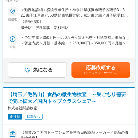
仕事内容
最大級の検査分析会社】
ラーです。日本のコカ･コーラシステムの約9割の販売量を担う、
国内最大のコカ･コーラボトラーであるとともに、世界に250以上
＜勤務地詳細＞横浜ラボ住所：神奈川県横浜市磯子区磯子3－3－
【はじめに】
あるコカ･コーラボトラーの中でも、売上高でアジア最大、世界で
21 磯子江戸徳ビル3階勤務地最寄駅：京浜東北線／磯子駅受動喫
今回は、食品分析サービスの技術アドバイザーを募集します。顧
勤務地
も有数の規模を誇ります。60年以上のボトラービジネスを通じて
煙対策：屋内全面禁煙
【最寄り駅】
客の要望に合わせた最適な分析方法の提案から報告書作成までを
各地域で培ってきた「地域密着」と「顧客起点」を経営の原理と
磯子駅、屏風浦駅、新杉田駅
担当いただきます。
し、事業活動を行っています。
＜予定年収＞350万円～550万円＜賃金形態＞月給制補足事項なし
【業務内容】
変更の範囲：会社の定める業務
＜賃金内訳＞月額（基本給）：250,000円～350,000円＜月給＞
顧客との窓口担当として、知見を活かしながらPJの管理をいただ
給与
250,000円～350,000円＜昇給有無＞有＜残業手当＞有＜給与補足
きます。
＞※予定年収はあくまでも目安の金額であり、選考を通じて上下す
※分析業務はラボチームが行います。
る可能性があります。■賞与：年1回■昇給：年1回■残業手当：別
途支給賃金はあくまでも目安の金額であり、選考を通じて上下す
応募依頼する
■分析内容の顧客ヒアリング
気になる
る可能性があります。月給(月額)は固定手当を含めた表記です。
（エージェントサービス）
■分析メニューの提案・見積書作成
■ラボチーム（分析担当者）との連携：
試験内容や検体輸送に関する問い合わせ対応や調整など
■分析検体の試験所への発送／進捗管理
【埼玉／毛呂山】食品の微生物検査 ～巣ごもり需要
■分析報告書・請求書の発行
で売上拡大／国内トップクラスシェア～
■分析結果に関する問い合わせ対応
■受注・売上データの集計、債権回収
株式会社関越物産
正社員
転勤なし
【配属先について】
配属予定のCSグループは計4名在籍しております。
職位に関わらず、意見を言いやすいフラットな雰囲気です。
【創業75年国内トップシェアを誇る日配食品メーカー／食品の微
各案件は担当者が主体となって対応しますが、疑問や問題が生じ
生物検査】