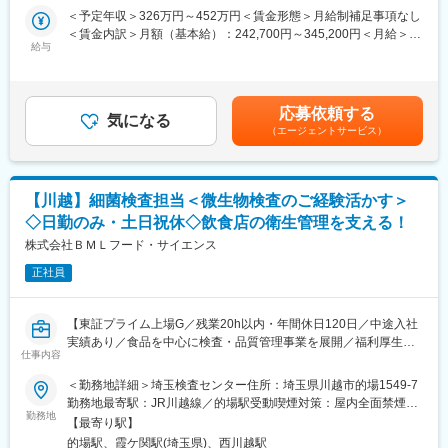
業務を担当いただきます。
長しています。世界の飢餓人口8億2,100万人（約9人に1人）とい
＜予定年収＞326万円～452万円＜賃金形態＞月給制補足事項なし
われる今、「世界中の人々に安全でおいしい食を手軽な価格で提
＜賃金内訳＞月額（基本給）：242,700円～345,200円＜月給＞
【常駐先候補】
供する」を企業理念として、原材料の調達から製造・加工、物
給与
242,700円～345,200円＜昇給有無＞有＜残業手当＞有＜給与補足
大手企業の医薬品・食品飲料・化粧品・学術研究機関等
流、販売までの全てを自社管理下で行う独自の「MMD（マス・マ
＞月給制。評価制度：年1回。賞与：年2回。その他固定手当に
※配属先はご自身の経験やスキルを最大限考慮したうえで決定して
ーチャンダイジング・システム）」を構築し、食料の偏在を無く
は、地域手当と拠出手当がございます。賃金はあくまでも目安の
います。
し供給の絶えない持続可能な仕組み作りを行っております。
金額であり、選考を通じて上下する可能性があります。月給(月額)
応募依頼する
気になる
は固定手当を含めた表記です。
【活躍分野（例）】
（エージェントサービス）
■社風：
◎医薬品・創薬
「どこまで自分が関わるか」という気持ち次第で担当業務の幅が
医薬品の研究開発／医薬品の合成・分析／細胞培養・細胞実験／
変わってくる風土があります。年功序列ではなく、職位に関係な
遺伝子解析・分子生物学実験／タンパク質の精製・評価 など
く意見を取り入れる組織風土です。
【川越】細菌検査担当＜微生物検査のご経験活かす＞
◎食品・化粧品
◇日勤のみ・土日祝休◇飲食店の衛生管理を支える！
食品の研究開発／健康食品・サプリメントの開発／レシピ設計・
株式会社ＢＭＬフード・サイエンス
試作開発／微生物試験 など
正社員
■入社後の流れ：
・入社時研修（3日間）の後、常駐先企業にて勤務開始となりま
【東証プライム上場G／残業20h以内・年間休日120日／中途入社
す。
実績あり／食品を中心に検査・品質管理事業を展開／福利厚生あ
・常駐先企業にて、座学での基礎知識研修や現場の実技研修が行
仕事内容
り】
われます。
※研究開発職向けの研修やウェビナーも実施しています。
＜勤務地詳細＞埼玉検査センター住所：埼玉県川越市的場1549-7
■業務詳細：
※人間力研修（コミュニケーション研修、ロジカルシンキング研修
勤務地最寄駅：JR川越線／的場駅受動喫煙対策：屋内全面禁煙変
・検便検査業務
など）も実施しています。
勤務地
更の範囲：会社の定める事業所
【最寄り駅】
飲食店などクライアントから回収した衛生検査物の検査業務を行
的場駅、霞ケ関駅(埼玉県)、西川越駅