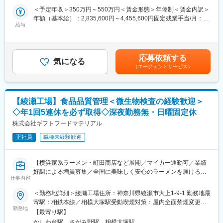
に機能できるための管理を任せます。
・分析系（医薬品分析、単離・精製、成分分析、構造解析、バリ
＜予定年収＞350万円～550万円＜賃金形態＞年俸制＜賃金内訳＞
・ISO22000/ISO9001 を取得しているので、規格を理解して業務
デーション、抽出など）
年額（基本給）：2,835,600円～4,455,600円固定残業手当/月：
システムの改善を（ある程度）主体的に行うことが出来る。
上記以外にも基礎研究部門や開発部門など豊富な案件がある為活
給与
55,367円～87,034円（固定残業時間30時間0分/月）超過した時間
・食品安全について精通していくことができる
躍の場があります。
外労働の残業手当は追加支給＜月額＞291,667円～458,334円（12
分割）（一律手当を含む）＜昇給有無＞有＜残業手当＞有＜給与
【歓迎】
■手厚い福利厚生：
補足＞■給与改定（年1回）賃金はあくまでも目安の金額であり、
応募依頼する
・他部署と連絡を取って業務を進めることがあるため、コミュニ
配属先への勤務に伴う引越費用に関しては、会社が全額負担しま
気になる
選考を通じて上下する可能性があります。月給(月額)は固定手当を
（エージェントサービス）
ケーションを取ることに抵抗がなく協調性のある方
す。家賃補助の金額に関して、6万円（家賃＋共益費）の物件を上
含めた表記です。
・生産現場との密な連携のできる方
限として半分を支給いたします。他にも資格取得支援制度、研修
・分析機器の調整やメンテナンスの対応経験がある方
費用割引制度が整っております。
・実験操作が好きな方
【綾瀬工場】食品品質管理＜微生物検査の経験歓迎＞
・周囲との協調性や自分なりの考えを持ちながら物事を進められ
変更の範囲：会社の定める業務
◇年1回5連休を必ず取得◇深夜勤務無・日曜固定休
る方
・立場に関係なく相手を尊重でき、謙虚な姿勢で業務に取り組め
株式会社ギフトフードマテリアル
る方
正社員
職種未経験歓迎
・主体性を持ちながら、積極的に行動できる方
変更の範囲：会社の定める業務
【横浜家系ラーメン・町田商店など展開／マイカー通勤可／業績
好調による増員募集／全国に美味しく安心のラーメンを届けるた
仕事内容
めに欠かせないポジション】
＜勤務地詳細＞綾瀬工場住所：神奈川県綾瀬市大上1‐9‐1 勤務地最
■業務概要：
寄駅：相鉄本線／相模大塚駅受動喫煙対策：屋内全面禁煙変更の
業績好調による増員募集
勤務地
範囲：会社の定める事業所
【最寄り駅】
2008年創業の同社は最高の一杯を常に提供するため、自社の製麺
かしわ台駅、さがみ野駅、相模大塚駅