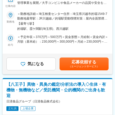
す。様々なニーズに対応ができるように今後も商材を増やしてい
務拡大を進めている途中のため、成長途上の企業で働くことが可
管理事業を展開／大手コンビニや食品メーカーの品質や安全を守
く予定です。
仕事内容
能です。
る／福利厚生あり】
・安定性：設立して以来、こんにゃくのプロフェッショナルとし
＜勤務地詳細＞埼玉検査センター住所：埼玉県川越市的場1549-7
て様々なこんにゃく製品を製造し、拡販しております。また2018
【業務内容】
勤務地最寄駅：JR川越線／的場駅受動喫煙対策：屋内全面禁煙変
年には食品安全マネジメントシステム認証規格
食品を中心に検査・品質管理に対する総合コンサルティング事業
勤務地
更の範囲：会社の定める事業所
「FSSC22000（Ver 5.1）」取得しております。
【最寄り駅】
を展開する当社において、大手コンビニや食品メーカーから受託
的場駅、霞ケ関駅(埼玉県)、西川越駅
した、お弁当などの栄養成分表示のための検査をお任せします。
■当社の特徴：
・理化学検査業務（栄養成分検査、保存料等添加物検査、油脂劣
＜予定年収＞370万円～500万円＜賃金形態＞月給制＜賃金内訳＞
当社は、創業以来「基本は本物」をスローガンに、製品の品質向
化等食品物性試験など）
月額（基本給）：230,000円～300,000円＜月給＞230,000円～
上と豊かな食生活の創造に貢献すべく企業活動を行って参りまし
・検査に付随する検体受付
給与
300,000円＜昇給有無＞有＜残業手当＞有＜給与補足＞賞与：年2
た。最近は、健康志向・本物志向の食品へのニーズが高まり、新
・アルバイト・パートスタッフへの指示・フォロー
回(7・12月)残業手当は月給に加えて1分単位で支給します賃金は
しい食スタイルが生まれております。このような多様化するニー
※未経験の方でも丁寧に指導しますのでご安心ください！
あくまでも目安の金額であり、選考を通じて上下する可能性があ
ズに対応するため、情報を発信する消費者とダイレクトにコミュ
ります。月給(月額)は固定手当を含めた表記です。
ニケーション、生の声を商品開発部門に生かし、新しい魅力ある
応募依頼する
【弊社の魅力】
気になる
オリジナル商品を開発し、ユーザーの期待と信頼に応えられる会
（エージェントサービス）
食品衛生を中心に検査・品質管理に対する総合コンサルティング
社として前進していきます。近年ではもつ煮などのレトルト食品
会社として、社員の知識やスキル向上に対する積極的な取り組み
にも力を入れており、巣ごもり需要で売上も更に拡大しておりま
を行っています。あらゆるジャンルの食品における衛生・品質の
す。
プロフェッショナルとして活躍したい方をお待ちしております。
【八王子】異物・異臭の鑑定/分析法の導入◇生体・有
機物・無機物など／受託機関・公的機関のご出身も歓
【働き方】
迎
月の残業平均は11.5時間。家族手当や退職金制度等の福利厚生も
充実しており、ワークライフバランスを保ちながら長期的に働け
日清食品グループ（日清食品株式会社）
る環境です。 ※手当は社内規定に則って支給。
正社員
上場企業
【取引き顧客】