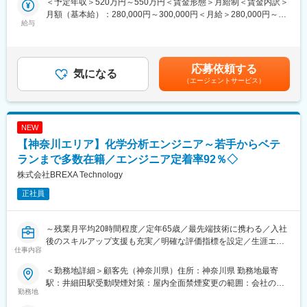
＜予定年収＞520万円～550万円＜賃金形態＞月給制＜賃金内訳＞
＜具体的には＞
た専門技術のスキルを伸ばせる環境です。
月額（基本給）：280,000円～300,000円＜月給＞280,000円～
・新製品の栄養表示のための栄養価分析（基本栄養成分および
給与
300,000円＜昇給有無＞有＜残業手当＞有＜給与補足＞※年収は、
VB1・VB2のHPLC分析、Na・Ca・K・P・Fe等の原子吸光分
■魅力ポイント：
スキル、経験、能力を考慮し決定します。■賞与実績 年2回（前
析）
【研究と製造の橋渡し】
年度5.5か月） ※別途、業績賞与有■昇給：年1回賃金はあくまで
・めん・スープ・かやく等の試作品の規格分析（油分・塩分・
研究成果を製造工程に落とし込み、形にしていく過程に関われる
も目安の金額であり、選考を通じて上下する可能性があります。
応募依頼する
Aw）や保存試験（油脂の酸価・過酸化物価、微生物検査（大腸菌
気になる
ポジションです。
月給(月額)は固定手当を含めた表記です。
（エージェントサービス）
群（推定・確定・完全
試験）、食中毒菌類を含む）
■キャリアパス：
・原料資材の規格分析（脂肪酸組成・トコフェロール・カプサイ
本ポジションで長く働くことも可能ですし、本人の希望次第で
シン）および安全性や保存性に係る理化学分析・微生物検査
は、研究開発など、より上流工程や他分野へのチャレンジも可能
NEW
・CV品の理化学検査・微生物検査・異物等の元素分析・同定
です。
【神奈川エリア】化学分析エンジニア～若手からベテ
（EDX・FT-IR・SEM・デジタルマイクロスコープ）
ランまで多数在籍／エンジニア定着率92％◇
■働き方：
■商品例
・残業時間：10h程度
株式会社BREXA Technology
・チャルメラ・中華三昧・一平ちゃん・麺神・低糖質麺シリーズ
・土日祝休／年間休日122日
正社員
※事前に計画を立てて業務を進めるため、有給休暇も取得しやすい
■組織について
環境です。
・品質保証部 分析研究グループには６名（女性3名、男性3名）の
※1週間で作業が完結するスケジュールを組んでおり、休日出勤は
～残業月平均20時間程度／定年65歳／最先端技術に携わる／入社
社員が在籍。
基本ありません。
後のスキルアップ支援も充実／明確な評価指標を設定／生涯エン
仕事内容
ジニアを実現～
■働き方
■福利厚生：
・フレックスタイム制度（コアタイム無し）、在宅勤務は週1回可
＜勤務地詳細＞顧客先（神奈川県）住所：神奈川県 勤務地最寄
・家族手当あり ※支給条件あり
■業務概要：
能。
駅：井細田駅受動喫煙対策：屋内全面禁煙変更の範囲：会社の定
・住宅手当（月15000円）あり ※支給条件あり
・当社の大手クライアント様先にて、化学系エンジニアとしてご
勤務地
・部署の平均残業時間は月５時間程度となります。
める事業所
・独身寮あり
活躍いただきます。
・子育てしながら活躍している社員も多数在籍！家庭と両立して