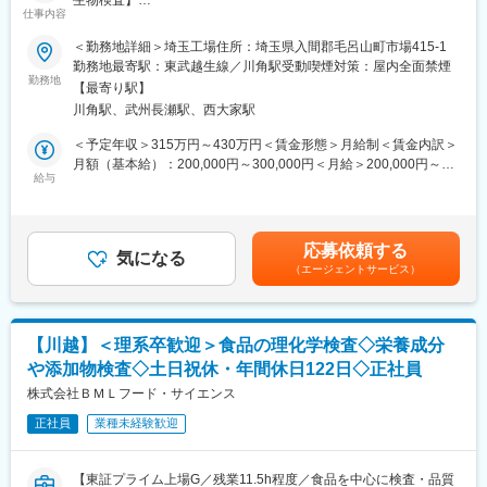
た場合は随時メンバー同士でフォローし合っています。
仕事内容
自社工場及び当社製品の製造委託工場にて製造された製品の微生
当社単独での従業員数は少ないですが、国内外のグループ会社と
物検査をお任せします。
＜勤務地詳細＞埼玉工場住所：埼玉県入間郡毛呂山町市場415-1
協業する機会が多く、日々連絡を取り合って業務を進めていま
勤務地最寄駅：東武越生線／川角駅受動喫煙対策：屋内全面禁煙
す。
■業務内容：
勤務地
【最寄り駅】
当社では、製造委託工場も含め、こんにゃく、白滝、ところ天、
【おすすめポイント】
川角駅、武州長瀬駅、西大家駅
寒天ゼリー・プリン製品、レトルト製品、海産物加工品等多種多
■様々な分析方法を学べる◎：
様な商品を製造し、販売しております。
＜予定年収＞315万円～430万円＜賃金形態＞月給制＜賃金内訳＞
食品の種類、分析方法の種類も多岐に渡るため、新しい分析方法
当社基幹工場である当工場では、各工場で製造された製品の理化
月額（基本給）：200,000円～300,000円＜月給＞200,000円～
を幅広く学ぶことが可能です。新たな発見もあり、自身で調べた
学検査、官能検査に加え、微生物検査も行っており、売上、販売
給与
300,000円＜昇給有無＞有＜残業手当＞有＜給与補足＞※給与詳細
ものを活かして提案を進めるやりがいがあります。
数の増加に伴い、検査検体数も年々増加しております。
は経験・スキルを考慮の上、決定します。■昇給：年1回（6月）■
そのため、「食品工場及び惣菜工場の微生物検査業務経験5年以上
賞与：年2回賃金はあくまでも目安の金額であり、選考を通じて上
■国際的な仕事ができる◎：
の方」で微生物検査の準備から菌数のカウント、判定結果に基づ
下する可能性があります。月給(月額)は固定手当を含めた表記で
世界各国のユーロフィングループのラボとやり取りがあり、日本
応募依頼する
く出荷可否判断業務、菌種の推測（同定作業）等を行って頂け
気になる
す。
では対応できない分析は海外ラボで対応します。また、輸出に関
（エージェントサービス）
る、「微生物検査のプロフェッショナル」募集いたします。
わるPJの場合、現地の法規制などの知識も得ることができます。
英語の文書を読解することもあるため、英語力も活かせます。
■入社後の流れ：
入社後まずは自社工場の製品検査業務を行い、製品の特性などを
【取引先】
【川越】＜理系卒歓迎＞食品の理化学検査◇栄養成分
学んでいただきます。
主な取引先は食品メーカーや原材料卸、官公庁などです。
や添加物検査◇土日祝休・年間休日122日◇正社員
その後、自社工場および製造委託工場製造製品の微生物検査をお
製品の分析や品質保証、海外輸出時の調査など幅広いご依頼をい
任せ出来る方を募集しております。
株式会社ＢＭＬフード・サイエンス
ただいております。
正社員
業種未経験歓迎
■魅力：
【同社について】
・様々な取り扱い商品：有名なこんにゃく以外にも白滝や寒天ゼ
世界最大の分析会社であるEurofinsの日本法人グループ企業とな
リー、レトルト製品、海産物加工品等の商材も取り扱っていま
ります。欧州では圧倒的な知名度を誇っており、日本でもより業
【東証プライム上場G／残業11.5h程度／食品を中心に検査・品質