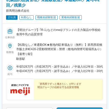
回／残業少
群馬明治株式会社
正社員
転勤なし
職種未経験歓迎
業種未経験歓迎
【明治グループ】｢R-1｣などのmeijiブランドの主力製品や学校給
食用牛乳の品質管理
仕事内容
【転勤なし／車通勤OK★敷地内駐車場あり（無料）】群馬県前橋
市飯土井町426-2受動喫煙対策：禁煙（敷地内喫煙可能場所あり）
勤務地
【最寄り駅】
駒形駅
年収528万円（月収36万円・諸手当込み）／中途入社2年目・30代
年収436万円（月収28万円・諸手当込み）／中途入社2年目・20代
給与
「群馬県でずっと働きたい」が叶います
明治グループの信頼を守る品質管理職