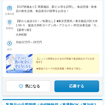
【OJT研修あり】商業施設、駅ビル等を訪問し、食品売場・飲食
店の衛生点検、食品表示の指導をお任せ！
仕事内容
【駅から徒歩1分！／転勤なし】■東京営業所／東京都品川区大井
1-50-５ 阪急大井町ガーデン内＜アクセス＞JR京浜東北線「大井
勤務地
町駅」より徒歩約1分※受動喫煙対策：あり
【最寄り駅】
大井町駅
月給22万円～29万円
給与
【じっくり時間をかけるOJT研修で食品衛生のプロを目
指す】
★阪急グループの安定基盤！将来まで安心
★資格取得支援制度あり
★時短勤務・出産／育児制度あり
腰を据えて働ける環境で、食品衛生という一生モノの技
術を身に付けませんか？
気になる
応募する
乳製品の品質管理／未経験歓迎／車通勤OK／賞与年2