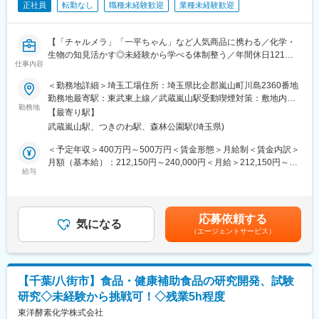
の高さがあります。
正社員
転勤なし
職種未経験歓迎
業種未経験歓迎
工場へ展開されることも珍しくありません。
・製造プロセスの技術や素材に対して、有用性の評価から製品開
工場は全部で17工場ありますので、自分の行った改善が全国に広
発への連携、商品レベルに落とし込む投資価値の判断など、広範
がるなどの大きな成果を実感できます。
囲にわたるため、手触り感を持ってプロジェクトリードいただけ
【「チャルメラ」「一平ちゃん」など人気商品に携わる／化学・
ます。
生物の知見活かす◎未経験から学べる体制整う／年間休日121日
■キャリアパスに応じた能力開発／教育について：毎年上司との面
仕事内容
／各種手当あり】
談が複数回あり、キャリアパスに応じて他の課（製造課・メンテ
変更の範囲：会社の定める業務
＜勤務地詳細＞埼玉工場住所：埼玉県比企郡嵐山町川島2360番地
ナンス課・品質管理課・管理課）や本社部門への異動の可能性も
■業務概要：
勤務地最寄駅：東武東上線／武蔵嵐山駅受動喫煙対策：敷地内全
あります。新製品の商業生産化に関わる機会も多くあり、自身が
当社は日清食品のグループ企業です。お任せするのは、明星チャ
勤務地
面禁煙変更の範囲：会社の定める事業所
関わった製品が店頭で販売されているところを目の当たりに出来
【最寄り駅】
ルメラ、一平ちゃん等、皆に愛されているインスタントラーメン
る充実感があります。
武蔵嵐山駅、つきのわ駅、森林公園駅(埼玉県)
製造工場内での仕事です。
当社の品質管理部門では、製品の「安全性・安心」を守るため、
＜予定年収＞400万円～500万円＜賃金形態＞月給制＜賃金内訳＞
■中途入社者が男女問わず活躍：メンバーの前職は医薬品や半導
分析業務、製造現場とのコミュニケーションを両軸で担当しま
月額（基本給）：212,150円～240,000円＜月給＞212,150円～
体、食品工場や自動車メーカー出身者など様々です。中途も新卒
す。未経験からでも学べる体制が整っているため、品質管理職へ
給与
240,000円＜昇給有無＞有＜残業手当＞有＜給与補足＞・賞与：
も関係なく、活発な意見交換が行われ、協力し合って業務が行わ
キャリアチェンジしたい方に最適な環境です。
年2回（昨年度実績5.0ヶ月）+期末賞与（0～2カ月）・昇給：年1
れています。また、中途メンバーの業界経験を活かした新たな目
回・皆勤手当：10,000円・時間外手当：月平均残業20～30ｈ時間
線での発送による改善提案を大歓迎です。年功序列の組織ではな
■業務詳細：
想定賃金はあくまでも目安の金額であり、選考を通じて上下する
く、オープンな評価制度や風通しの良さも魅力。それぞれの個性
応募依頼する
製品の安心安全のため、「分析業務」を中心に品質管理に関わる
気になる
可能性があります。月給(月額)は固定手当を含めた表記です。
を活かして能力を発揮出来る様、本人の希望も踏まえてキャリア
（エージェントサービス）
様々な業務を行います。（以下一例）
を形成していきます。
・分析業務（理化学・微生物）
・現場巡回チェック
変更の範囲：会社の定める業務
・データ資料の作成
【千葉/八街市】食品・健康補助食品の研究開発、試験
・職場改善提案
研究◇未経験から挑戦可！◇残業5h程度
化学・生物系の知識を活かせるほか、文系出身でも研修があるた
東洋酵素化学株式会社