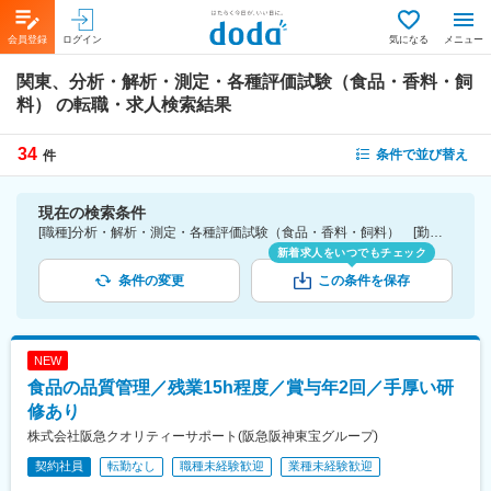
会員登録
ログイン
気になる
メニュー
関東、分析・解析・測定・各種評価試験（食品・香料・飼
料）
の転職・求人検索結果
34
条件で並び替え
件
現在の検索条件
[職種]分析・解析・測定・各種評価試験（食品・香料・飼料） [勤務地]関東
新着求人をいつでもチェック
条件の変更
この条件を保存
NEW
食品の品質管理／残業15h程度／賞与年2回／手厚い研
修あり
株式会社阪急クオリティーサポート(阪急阪神東宝グループ)
契約社員
転勤なし
職種未経験歓迎
業種未経験歓迎