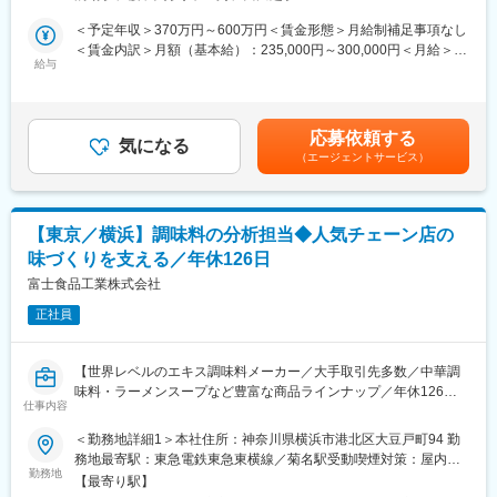
います。
■働きやすい環境：
・残業時間：4.3時間（平均）
＜予定年収＞370万円～600万円＜賃金形態＞月給制補足事項なし
検査詳細：
・土日祝休／年間休日126日
＜賃金内訳＞月額（基本給）：235,000円～300,000円＜月給＞
細菌検査(サルモネラ、シゲラ、O157、EHECなど)、ノロウイル
・有給取得平均日数：13.5日
給与
235,000円～300,000円＜昇給有無＞有＜残業手当＞有＜給与補足
ス検査
＞賞与実績:年2回(7・12月)賃金はあくまでも目安の金額であり、
・転居を伴う転勤はありません
選考を通じて上下する可能性があります。月給(月額)は固定手当を
■組織構成：
└全国26拠点のネットワークにより、転居後も継続勤務が可能で
含めた表記です。
応募依頼する
現在正社員は20代～40代のメンバーがおり、部署としては合計44
す。
気になる
（エージェントサービス）
名で構成されています。中途入社された方もおり、以前は医療機
関や食品工場で勤務されていた方が入社しております。働き方を
・産休取得人数：44名（2023年度実績）
変えたい方にもオススメのお仕事です。
・育休復帰人数：43名※うち男性6名（2023年度実績）
・育休復帰後の時短勤務：お子様が小学校就学前まで実施可能で
【東京／横浜】調味料の分析担当◆人気チェーン店の
■当社の魅力：
す
味づくりを支える／年休126日
当社では検査スタッフの多能化を推進しており、細菌検査・微生
物検査・理化学検査など多種多様な検査に精通できるよう能力開
富士食品工業株式会社
■キャリアパス：
発を行っております。様々な検査経験を積みたい方、新しいこと
◎専門職として常駐先を異動する
正社員
に挑戦したい方をお待ちしております。
◎専門職からへ営業や企画系へチャレンジ
└パーソルグループの制度を活用し、グループ内の様々な職種に
■取引き顧客：
挑戦できます。
【世界レベルのエキス調味料メーカー／大手取引先多数／中華調
大手流通小売（コンビニ、総合スーパー、百貨店等）、大手外食
◎常駐先企業の正社員に転職する
味料・ラーメンスープなど豊富な商品ラインナップ／年休126日
チェーン、食品メーカー、ホテル、給食事業者、商社・卸等大手
仕事内容
／福利厚生充実】
企業をはじめとした幅広いお客様とお取引をいただいておりま
★専任の担当者（キャリアマネジメント）がサポートします。
＜勤務地詳細1＞本社住所：神奈川県横浜市港北区大豆戸町94 勤
す。
└入社後に常駐先での悩みや今後のキャリアに関して相談がで
■業務内容
務地最寄駅：東急電鉄東急東横線／菊名駅受動喫煙対策：屋内喫
き、アドバイスをもらうことができます。また、「自分がなりた
国内外に工場を持ち、加工原料/業務用調味料/酵母関連素材等の開
勤務地
煙可能場所あり＜勤務地詳細2＞テーブルマーク羽田食品開発セン
変更の範囲：会社の定める業務
【最寄り駅】
い姿」を目指して、中長期的なキャリア形成もサポートします。
発・製造・販売している当社にて、開発部門に所属し、食品・調