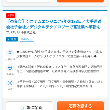
あり、選考を通じて上下する可能性があります。月給(月額)は固定
■このポジションの特徴：
手当を含めた表記です。
・数百万円～数千万円規模の大型リノベ案件を担当
・プランニング～施工管理まで一貫して関われるため、スキルの
NEW
幅が広がる
【奈良市】システムエンジニア※年休123日／大手運送
・自身の提案がダイレクトに形になるクリエイティブ性の高い仕
事
会社子会社／デジタルテクノロジーで運送業へ革新を
フジデジタル株式会社
■当社について：
正社員
転勤なし
住まいづくりを起点に、不動産、リフォーム、民泊、保育・介
護、ITまで幅広く事業を展開する楓工務店。「笑顔を創造し続け
る企業」を理念に、社員一人ひとりの成長とチームワークを大切
◆◇2025年に誕生/大手運送会社の子会社で安定/働きやすい環境/
にしています。従業員満足度94％、GPTW「働きがいのある会
少数精鋭チーム/デジタルテクノロジーで運送業へ革新を◇◆
社」に選出されるなど、働く環境も高評価。スピード感ある行動
仕事内容
指針のもと、挑戦と成長を楽しみたい方に最適な環境です。
大型長距離運送フジトランスポートの情報システム子会社である
＜勤務地詳細＞近鉄奈良オフィス住所：奈良市西御門２ 西御門服
当社にて、システム企画、開発、運用に関する業務をお任せしま
変更の範囲：会社の定める業務
部ビル５階勤務地最寄駅：近鉄奈良線／近鉄奈良駅受動喫煙対
す。安定企業で、多様なプロジェクトに関与できます。
勤務地
策：敷地内喫煙可能場所あり
＜予定年収＞390万円～780万円＜賃金形態＞月給制＜賃金内訳＞
■募集背景
月額（基本給）：250,000円～500,000円固定残業手当/月：
デジタル強化を進めるため、システムエンジニアを増員募集して
給与
29,400円～58,900円（固定残業時間15時間0分/月）超過した時間
います。
外労働の残業手当は追加支給＜月給＞279,400円～558,900円（一
律手当を含む）＜昇給有無＞有＜残業手当＞有＜給与補足＞■給与
■職務詳細：
補足：・経験／能力に応じて決定します。■賞与：・年2回支給予
・システム企画
応募依頼する
気になる
定（6月・12月）・決算賞与として、特別賞与（7月）別途支給
・調査、開発、インフラ