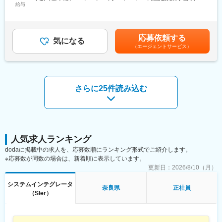
連携しながら改善提案・対応を行うため、「言われたことをこな
給与
71,925円～143,850円（固定残業時間30時間0分/月）超過した時
すだけの運用保守」ではなく、主体的に価値提供できるポジショ
間外労働の残業手当は追加支給＜月額＞375,000円～750,000円
ンです。
（12分割）（一律手当を含む）＜昇給有無＞有＜残業手当＞有＜
給与補足＞※前職給与・経験・能力、またご面接を通してのお話し
応募依頼する
■具体的には：
気になる
合いを参考に、年俸制で規定により優遇いたします。賃金はあく
（エージェントサービス）
顧客である金融機関のユーザー部門に常駐し、以下の業務を担当
までも目安の金額であり、選考を通じて上下する可能性がありま
します。
す。月給(月額)は固定手当を含めた表記です。
◇自社開発Webシステムの運用・保守業務
◇問い合わせ対応、障害発生時の一次切り分け・調査・対応
◇既存機能の改修、軽微な機能追加などのエンハンス対応
さらに25件読み込む
◇クライアントからの要望・課題の整理、改善提案
◇社内開発チーム（請負開発側）との連携・各種調整
※既存システムを理解し、安定運用と改善を積み重ねていく業務が
中心となります。
■チーム構成：
人気求人ランキング
常駐先にもよりますが、基本的には複数名体制での常駐を想定し
dodaに掲載中の求人を、応募数順にランキング形式でご紹介します。
ています。
※応募数が同数の場合は、新着順に表示しています。
同じ現場に当社メンバーがいるため、相談や情報共有がしやすい
更新日：
2026/8/10（月）
環境です。
当社の請負開発チームと協業するケースも多く、客先常駐であり
システムインテグレータ
奈良県
正社員
ながらも「当社の一員として仕事を進めている」実感を持てる体
（SIer）
制を整えています。
■仕事のやりがい：