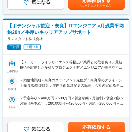
応募依頼する
気になる
・建設機械メーカー向けWebアプリの開発
（エージェントサービス）
・自動車メーカー向け車載システム開発
・メーカー向け業務アプリケーション（Webアプリ）開発
・生産設備DX、IoT関連のシステム開発 など
【ポテンシャル歓迎・奈良】ITエンジニア ※月残業平均
※主に使用されている開発言語としてはJava、C言語やC＃、
C++、Pythonなど
約20h／手厚いキャリアアップサポート
ランスタッド株式会社
ーハイスキルエンジニアとしての成長をお求めの方はESSへ！ー
・大手メーカーなどの先進的なプロダクト開発に携われます！
正社員
上場企業
・要件定義や設計、開発など上流工程から幅広経験値が手に入り
ます！
【メーカー・ライフサイエンス等幅広い業界との取引あり／最新
・営業担当もエンジニア出身者が多く、共通の価値観で案件の相
技術を駆使した多様なプロジェクト有／エンジニアが働きやすい
談が可能
仕事内容
職場を作るための事業部】
・マネジメントだけでなく、技術のスペシャリストとしてキャリ
ア構築も！
＜勤務地詳細＞奈良のクライアント先住所：奈良県のクライアン
■業務内容：
（65歳定年なので長く技術者として活躍できます）
ト先 受動喫煙対策：屋内全面禁煙変更の範囲：会社の定める事業
ランスタッドの中でもメーカー・製造業に特化したクライアント
勤務地
所（リモートワーク含む）
向けサービスを提供しているESS（Engineering Solution
■当社で働く魅力：
＜予定年収＞400万円～600万円＜賃金形態＞月給制＜賃金内訳＞
Service）事業部での正社員エンジニア採用です。
・営業担当も元エンジニアが多数。しっかりとした共通認識と技
月額（基本給）：280,000円～420,000円＜月給＞280,000円～
今回は微経験者OKのポテンシャル案件をご用意！
術理解のもとで、アサイン先などを決定できます。
給与
420,000円＜昇給有無＞有＜残業手当＞有＜給与補足＞※経験・ス
OJTを交えた育成前提の環境でお迎えいたしますので、スキルを
・定年は65歳。その後も当社の契約社員で70歳まで活躍する方
キルを考慮の上決定します。■昇給：年1回■賞与：年2回※個人業
キャッチアップする主体性があれば、ハイスキルエンジニアへの
も！「生涯エンジニア」として活躍することができます。また、
績に連動賃金はあくまでも目安の金額であり、選考を通じて上下
登竜門としてマッチするはずです！
育休制度や保育園の送り迎えで出退勤をずらせる制度などによ
する可能性があります。月給(月額)は固定手当を含めた表記です。
＜プロジェクト事例＞
り、女性も安心してキャリアを築ける環境です。役職定年といっ
応募依頼する
気になる
・建設機械メーカー向けWebアプリの開発
た制度はありません。継続して評価制度に応じた収入アップを実