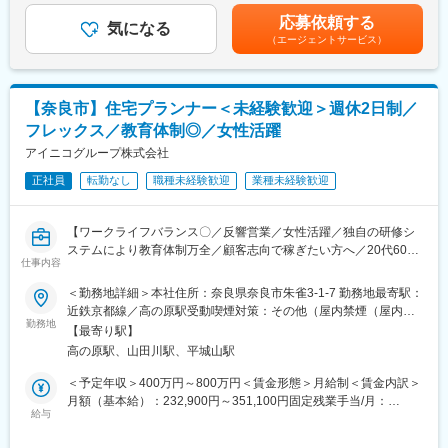
で一貫して携わるため、お客様との関わりも深く、信頼関係を築
座学も含めた研修とOJT期間（約３か月）を用意、その後も入社6
昇給：年2回（6月、12月）■賞与：年2回（7月、12月、初年度は
応募依頼する
きながら家づくりのサポートができる非常にやりがいのある業務
か月で基礎研修、1年半で中堅研修、3～5年で管理職研修等手厚
気になる
12月のみ）■業務手当（固定残業代）賃金はあくまでも目安の金
（エージェントサービス）
です。
く研修をご用意しています。
額であり、選考を通じて上下する可能性があります。月給(月額)は
・HP経由でお問合せ頂いたお客様や、紹介のお客様からのご依頼
・入社後研修詳細
固定手当を含めた表記です。
の対応がメインです。
期間：4泊5日
・事務サポート体制も整備していますので、お客様対応に専念で
場所：当社の研修施設セコムHDセンター
【奈良市】住宅プランナー＜未経験歓迎＞週休2日制／
きる環境です。
ビジネスマナーといった社会人の基礎から、「警備業法」で定め
フレックス／教育体制◎／女性活躍
■組織構成：
られた教育、基本動作や救急法等、それぞれの業務に必要な知識
・営業：20名（女性5名,男性15名／20代16名、30代1名、40代3
アイニコグループ株式会社
や技能を学び、セキュリティのプロフェッショナルとしての基本
名）
を身に付けられます。
正社員
転勤なし
職種未経験歓迎
業種未経験歓迎
■将来のキャリアについて：
・まずは営業で入社いただきますが、半年程度でリーダーにな
■働き方
り、1年程度で店長になっていただくことを期待しています。
勤務例：
【ワークライフバランス〇／反響営業／女性活躍／独自の研修シ
■研修体制：
月：日勤、火：日勤、水：日勤、木：休、金：夜勤、土：夜勤明
ステムにより教育体制万全／顧客志向で稼ぎたい方へ／20代600
・入社後まずはヒアリングから調査、お申込みまで一連の流れを
け休み、日：休
仕事内容
万可】
先輩社員の同行、同席していただき業務に慣れていただきます。
週平均労働時間39時間と働きやすい環境です。
＜勤務地詳細＞本社住所：奈良県奈良市朱雀3-1-7 勤務地最寄駅：
業務フローと教育システムが整っており早く実務が身につきま
※原則夜勤は連続2日まで
■業務内容：
近鉄京都線／高の原駅受動喫煙対策：その他（屋内禁煙（屋内喫
す。
・弊社では、営業を単に住宅を売る営業ではなくお客様の暮らし
勤務地
煙可能場所あり））変更の範囲：無
■評価制度：
【最寄り駅】
変更の範囲：会社の定める業務
の目的に寄り添い、お客様が何でも相談できる窓口を設け、豊富
・お客様の視点に立つことを大切にしているため 当社にノルマは
高の原駅、山田川駅、平城山駅
な知識に基づいてお客様それぞれに合ったご提案をいたします◎
なく、頑張りは昇給、賞与で還元しているので、スキルアップと
＜予定年収＞400万円～800万円＜賃金形態＞月給制＜賃金内訳＞
共に給与も上げて行ける、やりがいのある環境です。
■具体的な業務内容：
月額（基本給）：232,900円～351,100円固定残業手当/月：
■働き方：
・お客様との打合せ、ご要望のヒアリング
給与
67,400円～101,600円（固定残業時間40時間0分/月）超過した時
・対応エリアは車で30分以内の地元のお客様がほとんどです。工
・住宅ローンの手配
間外労働の残業手当は追加支給＜月給＞300,300円～452,700円
程やスケジュールによっては直行直帰も可能です。 有給休暇も、