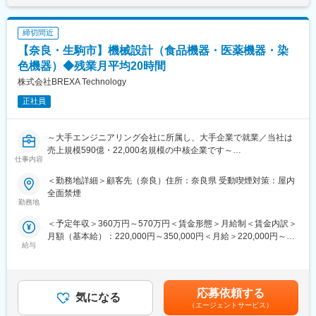
案件管理（進捗管理、課題管理など）/トラブル・障害時における
窓口
締切間近
※保守作業も担っているため、夜間のトラブル対応が発生すること
もございます。（頻度：月2～3回程度）
【奈良・生駒市】機械設計（食品機器・医薬機器・染
色機器）◆残業月平均20時間
【開発環境】
株式会社BREXA Technology
Java、Shell、AWS
正社員
【入社後の流れ】
OJTを通じて現メンバーと作業しながら業務を覚えて頂き、半年
～1年程度で独り立ち頂くことを想定しております。
～大手エンジニアリング会社に所属し、大手企業で就業／当社は
売上規模590億・22,000名規模の中核企業です～
仕事内容
■当社の強み
（1）安定基盤
以下に付随する設計、設計補助業務をお任せします。
＜勤務地詳細＞顧客先（奈良）住所：奈良県 受動喫煙対策：屋内
三菱総合研究所と三菱UFJフィナンシャル・グループ、三菱UFJリ
・食品機器（高温高圧調理殺菌装置、蒸発・濃縮装置）
全面禁煙
サーチ＆コンサルティングとの4社連携で、上流（経営コンサル）
・医薬機器（医薬用滅菌装置、医薬用滅菌装置）
勤務地
から顧客に提案し、顧客の経営戦略を担う情報システムの一貫し
・染色機器（液流染色機、気流多目的加工機）
＜予定年収＞360万円～570万円＜賃金形態＞月給制＜賃金内訳＞
たサポートに取り組んでいます。
月額（基本給）：220,000円～350,000円＜月給＞220,000円～
（2）高い技術力：CMMIレベル５
■働き方：
給与
350,000円＜昇給有無＞有＜残業手当＞有＜給与補足＞※金額に関
技術力の向上に力を入れており、社内には直接顧客に課題解決を
・想定エリア：勤務地の記載先
しては、今までの社会人経験、面接結果等、当社内規定にともな
行うマーケット部門と、それを支える技術集団である技術推進事
・研修期間：Web研修を中心に受講いただき、待機中でも給与は8
い、考慮の上決定します。※残業手当・休日出勤手当100％支給■
業本部の2つの部門が存在しています。品質の高い技術支援体制を
割支給です。エンジニア全体の平均待機日数は入社して2週間程度
賞与あり賃金はあくまでも目安の金額であり、選考を通じて上下
実現し、さらに最新技術の研究も行っています。また、業界最高
です。※個人によって異なります。
応募依頼する
気になる
する可能性があります。月給(月額)は固定手当を含めた表記です。
水準の開発プロセス体制を築いており、CMMI｢レベル5｣を取得し
・プロジェクトについて：平均３年～5年程度
（エージェントサービス）
ました。※国内で僅か8社のみです。