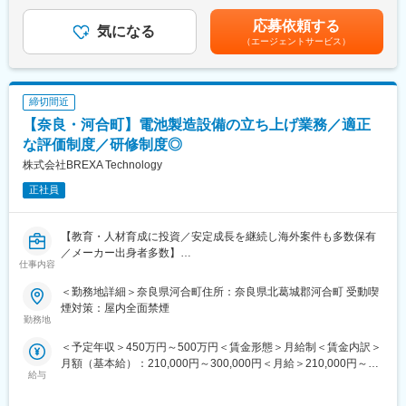
律手当を含む）＜昇給有無＞有＜残業手当＞有＜給与補足＞■昇
・資材・設備の発注業務
給：年2回（6月、12月）■賞与：年2回（7月、12月、初年度は12
■様々な方が活躍しています
応募依頼する
・着工前の引継ぎ・打合せ（営業・設計との連携）
気になる
月のみ）■その他固定手当：能力給賃金はあくまでも目安の金額で
・研究開発から営業に異動になり再度研究開発へ携わることを目
（エージェントサービス）
・完工後の検査業務（社内・お客様立会い）
あり、選考を通じて上下する可能性があります。月給(月額)は固定
的に入社
・引き渡し後のアフターフォロー対応
手当を含めた表記です。
・分析で活躍していたものの家庭の事情で退職、社会復帰として
・協力業者との関係構築および業者会の運営
当社へ入社
締切間近
■仕事の特徴：
■企業概要
【奈良・河合町】電池製造設備の立ち上げ業務／適正
・1案件ごとに裁量を持って現場を動かせるポジション
◇当社は業界大手テクノプロの化学・バイオ分野に特化した社内
・お客様と直接関わる機会が多く、感謝を実感できる仕事
な評価制度／研修制度◎
カンパニーです。民間企業、大学、公的研究機関等に対し人材提
・職人、営業、設計と連携しながらチームで進める環境
株式会社BREXA Technology
案や受託研究を通して研究開発部門での業務支援を展開していま
・リノベ、リフォームならではの「毎回違う現場」でスキルが伸
す。
正社員
びる
◇カーボンニュートラルや医薬品開発などSDGs達成への貢献が高
いプロジェクトを数多く支援しています。これからも社会課題の
■当社について：
解決、豊かな社会の実現に貢献しています。
【教育・人材育成に投資／安定成長を継続し海外案件も多数保有
住まいづくりを起点に、不動産、リフォーム、民泊、保育・介
／メーカー出身者多数】
護、ITまで幅広く事業を展開する楓工務店。「笑顔を創造し続け
仕事内容
変更の範囲：本文参照
る企業」を理念に、社員一人ひとりの成長とチームワークを大切
■業務内容：
にしています。従業員満足度94％、GPTW「働きがいのある会
＜勤務地詳細＞奈良県河合町住所：奈良県北葛城郡河合町 受動喫
電池製造設備の立ち上げ業務をお任せ致します。
社」に選出されるなど、働く環境も高評価。スピード感ある行動
煙対策：屋内全面禁煙
・設備立ち上げ：現地にて電池製造設備の立ち上げを行います。
勤務地
指針のもと、挑戦と成長を楽しみたい方に最適な環境です。
・PLCの使用：PLCを使用して設備の設定や調整を行います。
＜予定年収＞450万円～500万円＜賃金形態＞月給制＜賃金内訳＞
・電気業務：電気関連の業務を担当します。
変更の範囲：会社の定める業務
月額（基本給）：210,000円～300,000円＜月給＞210,000円～
・チームとの連携：他の技術者やチームメンバーと連携し、業務
給与
300,000円＜昇給有無＞有＜残業手当＞有＜給与補足＞■賞与：年
を進めます。
2回（7月・12月）■昇給：年1回（4月）※スキル経験年数を考慮し