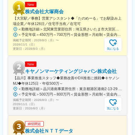
◇自社開発したWebシステムを、クライアントが日々の業務で利
New
用する最前線で支え、より使いやすく、より安定したシステムへ
株式会社大塚商会
と育てていく役割を担っていただきます。
【大宮駅／事務】営業アシスタント◆「たのめーる」でお馴染み上
◇顧客折衝から要件整理、エンハンス方針の検討、設計・改修、
場企業／年休126日／住宅手当有／在宅可
運用保守まで一貫して関われるため、システムが改善されていく
＜勤務地詳細＞北関東営業部住所：埼玉県さいたま市大宮区桜木町1-195-1 大宮ソラミチKOZ 12階受動喫煙対策：屋内全面禁煙変更の範囲：会社の定める事業所（リモートワーク含む）
過程を自分の成果として実感できます。
＜予定年収＞450万円～700万円＜賃金形態＞月給制＜賃金内訳＞月額（基本給）：274,000円～400,000円＜月給＞274,000円～400,000円＜昇給有無＞有＜残業手当＞有＜給与補足＞※経験・スキルを考慮のうえ、当社規定にて決定■昇給：年1回■賞与：年2回（7月・12月）賃金はあくまでも目安の金額であり、選考を通じて上下する可能性があります。月給(月額)は固定手当を含めた表記です。
◇「金融×IT」を軸に幅広い事業を展開する当社で、裁量を持って
掲載予定期間：
働ける環境があり、自身の成長が会社の成長につながる手応えを
2026/8/3（月）
〜
2026/11/1（日）
感じられます。
気になる
更新日：
2026/8/3（月）
■身につくスキル：
・金融機関向けシステムの運用・保守ノウハウ
New
・ミッションクリティカルな環境での障害対応・影響調査スキル
キヤノンマーケティングジャパン株式会社
・折衝力、要件整理・調整力
【品川】事業推進スタッフ◆業務改善やDX推進に挑戦◆キヤノン
・既存Webシステムの構造理解力・改善提案力
MJ◆年休125日・年収500万～
＜勤務地詳細＞品川港南事業所住所：東京都港区港南2-13-29 キヤノン港南ビル勤務地最寄駅：JR線／品川駅受動喫煙対策：屋内全面禁煙変更の範囲：会社の定める事業所（リモートワーク含む）
変更の範囲：会社の定める業務
＜予定年収＞500万円～800万円＜賃金形態＞月給制＜賃金内訳＞月額（基本給）：280,000円～450,000円＜月給＞280,000円～450,000円＜昇給有無＞有＜残業手当＞有＜給与補足＞※経験・スキル・年齢等を考慮の上、当社規定により決定します。■業績昇給：年1回（4月）■賞与：年2回（6月・12月）賃金はあくまでも目安の金額であり、選考を通じて上下する可能性があります。月給(月額)は固定手当を含めた表記です。
掲載予定期間：
2026/8/3（月）
〜
2026/11/1（日）
気になる
更新日：
2026/8/3（月）
締切間近
株式会社ＮＴＴデータ