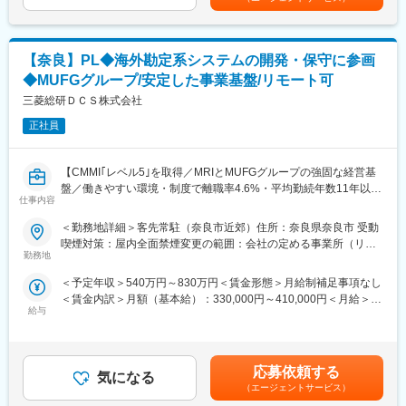
■入社後の流れ：
OJTを通じて現メンバーと作業しながら業務を覚えて頂き、半年
～1年程度で独り立ち頂くことを想定しております。
【奈良】PL◆海外勘定系システムの開発・保守に参画
■当社の特徴：
◆MUFGグループ/安定した事業基盤/リモート可
（1）三菱総合研究所と三菱UFJフィナンシャル・グループ、三菱
三菱総研ＤＣＳ株式会社
UFJリサーチ＆コンサルティングとの4社連携で、上流（経営コン
サル）から顧客に提案し、顧客の経営戦略を担う情報システムの
正社員
一貫したサポートに取り組んでいます。
【CMMI｢レベル5｣を取得／MRIとMUFGグループの強固な経営基
（2）技術力の向上に力を入れており、社内には直接顧客に課題解
盤／働きやすい環境・制度で離職率4.6%・平均勤続年数11年以
決を行うマーケット部門と、それを支える技術集団である技術推
仕事内容
上】
進事業本部の2つの部門が存在しています。品質の高い技術支援体
●日本有数のシンクタンクである三菱総合研究所、約40万社の法
制を実現し、さらに最新技術の研究も行っています。また、業界
＜勤務地詳細＞客先常駐（奈良市近郊）住所：奈良県奈良市 受動
人顧客を抱える三菱UFJ銀行と連携し、幅広い業界の顧客と一般
最高水準の開発プロセス体制を築いており、CMMI｢レベル5｣を取
喫煙対策：屋内全面禁煙変更の範囲：会社の定める事業所（リモ
事業法人約5,000社との取引実績
得しました。20,000社を超えるIT業界において、レベル5以上に認
勤務地
ートワーク含む）
●人材育成・人材定着を重視し、明確なキャリアステップと充実し
定された企業は国内で僅か8社のみです。
＜予定年収＞540万円～830万円＜賃金形態＞月給制補足事項なし
た教育・研修制度有／住宅手当あり・フレックス・リモート可能
＜賃金内訳＞月額（基本給）：330,000円～410,000円＜月給＞
なため働きやすさ◎
（3）働きやすい社内環境を整備しており、｢くるみんマーク｣を取
給与
330,000円～410,000円＜昇給有無＞有＜残業手当＞有＜給与補足
得しています。また、｢フレックスタイム制の積極活用｣等の施策
＞ご経験スキルに応じ決定します。■昇給：年1回(4月)■賞与：年2
■業務内容：
を全社的に実施しています
回(6月、12月)賃金はあくまでも目安の金額であり、選考を通じて
海外勘定系システムの小口開発案件、保守メンテナンス案件にお
上下する可能性があります。月給(月額)は固定手当を含めた表記で
ける業務リーダーとして、開発・保守作業に参画頂きます。
応募依頼する
気になる
す。
（エージェントサービス）
【具体業務】