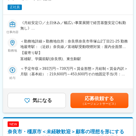
正社員
《月給安定◎／土日休み／幅広い事業展開で経営基盤安定◎転勤
無し》
仕事内容
■地域密着企業として貢献すべく2021年より奈良市内でデイサー
＜勤務地詳細＞勤務地住所：奈良県奈良市帝塚山2丁目21-25 勤務
ビス2店舗を運営してます。今後の事業拡大に伴い、一緒に働いて
地最寄駅：（近鉄）奈良線／富雄駅受動喫煙対策：屋内全面禁煙
くださる仲間を増員募集中です。
勤務地
変更の範囲：会社の定める事業所
【最寄り駅】
富雄駅、学園前駅(奈良県)、東生駒駅
■3つのポイント：
1．従業員定着率：従業員定着率に自信があります
＜予定年収＞393万円～739万円＜賃金形態＞月給制＜賃金内訳＞
・活気ある環境で2021年のオープン以降、社員の退職者は1名で
月額（基本給）：219,600円～453,600円その他固定手当/月：
す。風遠しの良い職場なのでぜひお気軽に見学にお越しくださ
給与
55,000円固定残業手当/月：16,000円～31,600円（固定残業時間
い。
10時間0分/月）超過した時間外労働の残業手当は追加支給＜月給
2．ワークライフバランス：ワークライフバランス重視
＞290,600円～540,200円（一律手当を含む）＜昇給有無＞有＜残
・「日勤のみ」「土日休み」「年間休日120日」「有給取得率
業手当＞有＜給与補足＞■月給：・処遇改善手当は業績により変動
応募依頼する
90％以上」従業員満足度を大切にしており有給は希望を考慮して
気になる
あり・その他固定手当詳細：■残業代：残業の有無に関わらず10
（エージェントサービス）
柔軟に取得可能です。連休にして旅行へ行くスタッフもいます
時間分として支給。超過分は別途支給■賞与：年2回／7月、12月■
3．専門知識／スキルUP：高齢者特有の疾患に対応できる専門性
昇給：年2回／6月、12月賃金はあくまでも目安の金額であり、選
が身につきます
考を通じて上下する可能性があります。月給(月額)は固定手当を含
・認知症やパーキンソン病、脳梗塞の後遺症など、さまざまな疾
めた表記です。
NEW
患をお持ちのご利用者様への対応を通じて、高齢者医療／介護の
奈良市・橿原市＜未経験歓迎＞顧客の理想を形にする
専門的な知識／技術が自然と身につきます。医療やリハビリに関