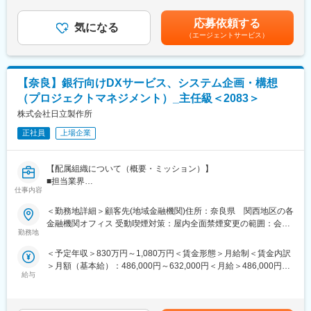
・土地付け
（一律手当を含む）＜昇給有無＞有＜残業手当＞有＜給与補足＞■
お客様との打合せが無ければ事前の申請でお休みが取れる環境で
・現地調査
昇給：年2回（6月、12月）■賞与：年2回（7月、12月、初年度は
す。
応募依頼する
・お引き渡し
気になる
12月のみ）■業務手当（固定残業代）賃金はあくまでも目安の金
（エージェントサービス）
額であり、選考を通じて上下する可能性があります。月給(月額)は
■組織構成：
固定手当を含めた表記です。
変更の範囲：会社の定める業務
・営業：20名（女性5名,男性15名／20代16名、30代1名、40代3
名）
【奈良】銀行向けDXサービス、システム企画・構想
アパレル出身の未経験の方が入社2-3年目で年収600万、その後店
（プロジェクトマネジメント）_主任級＜2083＞
長としてご活躍されています◎
株式会社日立製作所
■研修体制：
正社員
上場企業
・入社後まずはヒアリングから調査、お申込みまで一連の流れを
先輩社員の同行、同席していただき業務に慣れていただきます。
業務フローと教育システムが整っており早く実務が身につきま
【配属組織について（概要・ミッション）】
す。
■担当業界
研修システム：https://web.boxjob.jp/
仕事内容
配属組織となる第二部は、地銀、ネットバンク、地域ノンバンク
のフロントを管掌している本部の中で、地銀を管掌しているシス
＜勤務地詳細＞顧客先(地域金融機関)住所：奈良県 関西地区の各
■評価制度：
テムエンジニアの部隊です。地方銀行を担当領域とし、システム
金融機関オフィス 受動喫煙対策：屋内全面禁煙変更の範囲：会社
・お客様の視点に立つことを大切にしているため 当社にノルマは
の提案・構築・運用を総合的に対応しています。
勤務地
の定める事業所（リモートワーク含む）
なく、頑張りは昇給、賞与で還元しているので、スキルアップと
■ミッション
共に給与も上げて行ける、やりがいのある環境です。
＜予定年収＞830万円～1,080万円＜賃金形態＞月給制＜賃金内訳
・従来のITシステム開発事業を安定推進すると共に、ITシステム化
＞月額（基本給）：486,000円～632,000円＜月給＞486,000円～
構想策定などの超上流領域でのコンサルティング事業や、先進的
■働き方：
給与
632,000円＜昇給有無＞有＜残業手当＞有＜給与補足＞※給与詳細
な銀行と共に推進するDX分野への参画を果たし、更なるビジネス
・対応エリアは車で30分以内の地元のお客様がほとんどです。工
は経験・年齢・能力を考慮し、当社規定により決定します。※内
領域の拡大を果たす。
程やスケジュールによっては直行直帰も可能です。
訳：月給12ヶ月分および標準的な賞与（賞与業績反映分、時間外