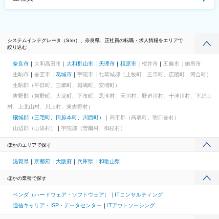
システムインテグレータ（SIer）、奈良県、正社員の転職・求人情報をエリアで
絞り込む
奈良市
大和高田市
大和郡山市
天理市
橿原市
桜井市
五條市
御所市
生駒市
香芝市
葛城市
宇陀市
北葛城郡（上牧町、王寺町、広陵町、河合町）
生駒郡（平群町、三郷町、斑鳩町、安堵町）
吉野郡（吉野町、大淀町、下市町、黒滝村、天川村、野迫川村、十津川村、下北山
村、上北山村、川上村、東吉野村）
磯城郡（三宅町、田原本町、川西町）
高市郡（高取町、明日香村）
山辺郡（山添村）
宇陀郡（曽爾村、御杖村）
ほかのエリアで探す
滋賀県
京都府
大阪府
兵庫県
和歌山県
ほかの業種で探す
ベンダ（ハードウェア・ソフトウェア）
ITコンサルティング
通信キャリア・ISP・データセンター
ITアウトソーシング