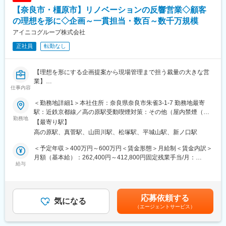
【奈良市・橿原市】リノベーションの反響営業◇顧客
■このポジションの特徴：
・営業から施工管理まで一貫して担当できるため、一生モノのス
の理想を形に◇企画～一貫担当・数百～数千万規模
キルが身につく
アイニコグループ株式会社
・飛び込み、テレアポなし（反響営業）で始めやすい
正社員
転勤なし
・お客様の理想の住まいをカタチにする“やりがい”のある仕事
・未経験スタートでも、先輩がしっかりサポート
【理想を形にする企画提案から現場管理まで担う裁量の大きな営
■当社について：
業】
住まいづくりを起点に、不動産、リフォーム、民泊、保育・介
仕事内容
護、ITまで幅広く事業を展開する楓工務店。「笑顔を創造し続け
■業務概要：
る企業」を理念に、社員一人ひとりの成長とチームワークを大切
＜勤務地詳細1＞本社住所：奈良県奈良市朱雀3-1-7 勤務地最寄
これまでのご経験を活かし、リモデル・リノベーションを中心と
にしています。従業員満足度94％、GPTW「働きがいのある会
駅：近鉄京都線／高の原駅受動喫煙対策：その他（屋内禁煙（屋
した大型案件の提案営業をお任せします。お客様の理想を形にす
勤務地
社」に選出されるなど、働く環境も高評価。スピード感ある行動
内喫煙可能場所あり））＜勤務地詳細2＞橿原支店住所：奈良県橿
【最寄り駅】
るため、企画提案から現場管理まで一貫してプロジェクトを推進
指針のもと、挑戦と成長を楽しみたい方に最適な環境です。
原市土橋町190-3 受動喫煙対策：屋内全面禁煙変更の範囲：会社
高の原駅、真菅駅、山田川駅、松塚駅、平城山駅、新ノ口駅
していただきます。営業スタイルは、反響営業となります。
の定める事業所
変更の範囲：会社の定める業務
＜予定年収＞400万円～600万円＜賃金形態＞月給制＜賃金内訳＞
■業務詳細：
月額（基本給）：262,400円～412,800円固定残業手当/月：
・お客様へのヒアリング・現地調査
給与
37,900円～59,800円（固定残業時間20時間0分/月）超過した時間
・リノベーション・リモデル案件のプランニング・提案営業
外労働の残業手当は追加支給＜月給＞300,300円～472,600円（一
・見積作成、契約業務
律手当を含む）＜昇給有無＞有＜残業手当＞有＜給与補足＞■昇
・工程、コスト管理（スケジュール、予算の最適化）
給：年2回（6月、12月）■賞与：年2回（7月、12月、初年度は12
応募依頼する
・協力業者の手配、発注業務
気になる
月のみ）■その他固定手当：能力給賃金はあくまでも目安の金額で
（エージェントサービス）
・現場監督としての進行管理、品質管理
あり、選考を通じて上下する可能性があります。月給(月額)は固定
・完工後の引き渡し、アフターフォロー
手当を含めた表記です。