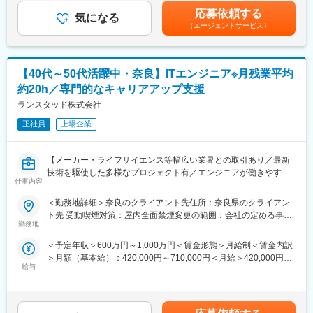
回（4月） 賃金はあくまでも目安の金額であり、選考を通じて上
勤務を組み合わせた勤務形態となります。
■当社について：
応募依頼する
気になる
下する可能性があります。月給(月額)は固定手当を含めた表記で
※プロジェクトの状況によりますが週1～2回顧客先、週1～2回関
・当社は、「モノ」×「IT」の両方の分野において、高い技術力を
（エージェントサービス）
す。
西支社、週1～2回が在宅程度の割合になります。
持つエンジニアを擁するプロフェショナル集団です。
※在籍メンバーは大阪・兵庫・和歌山・滋賀など、出社は発生いた
・最先端の『技術』を保持するためには、『人』の想像力と努力
しますが負担がない範囲で通勤いただいております。
が不可欠であり、「技術の革新」には「人の成長」が関係してい
【40代～50代活躍中・奈良】ITエンジニア※月残業平均
ます。
変更の範囲：会社の定める業務
・私たちは、エンジニアを『人』として大切にし、すべての力を
約20h／専門的なキャリアアップ支援
発揮できるよう教育事業にも力を入れており、また、エンジニア
ランスタッド株式会社
が成長出来るプラットフォームを整えています。
正社員
上場企業
【メーカー・ライフサイエンス等幅広い業界との取引あり／最新
技術を駆使した多様なプロジェクト有／エンジニアが働きやすい
仕事内容
職場を作るための事業部】
＜勤務地詳細＞奈良のクライアント先住所：奈良県のクライアン
■業務内容：
ト先 受動喫煙対策：屋内全面禁煙変更の範囲：会社の定める事業
スキルを培ってきたエンジニアの中には、「マネジメントに進む
勤務地
所（リモートワーク含む）
よりも、技術力を発揮し続けたい」と考える方も多いのではない
＜予定年収＞600万円～1,000万円＜賃金形態＞月給制＜賃金内訳
でしょうか。この募集は、そのニーズに申し分なくお応えできる
＞月額（基本給）：420,000円～710,000円＜月給＞420,000円～
ポジション。
給与
710,000円＜昇給有無＞有＜残業手当＞有＜給与補足＞※経験・ス
クライアントのもとに常駐し、「IT業務」に携わるエンジニアと
キルを考慮の上決定します。■昇給：年1回■賞与：年2回※個人業
してご活躍いただきます。
績に連動賃金はあくまでも目安の金額であり、選考を通じて上下
する可能性があります。月給(月額)は固定手当を含めた表記です。
＜プロジェクト事例＞