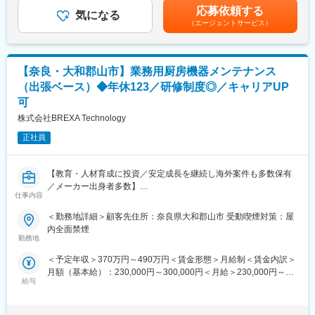
・有給休暇も、お客様との打合せが無ければ事前の申請でお休み
勤務手当や住宅手当などの諸手当は別途支給。ただし、主任クラ
【職務概要】
応募依頼する
◎
気になる
スの年収には、裁量労働勤務手当を含む）■昇給：年1回■賞与：
関西エリアを主軸とした金融機関でのプロジェクト推進
（エージェントサービス）
・女性が半数以上在籍しており、突発休に対する理解度のある社
年2回（6月、12月）賃金はあくまでも目安の金額であり、選考を
・地域金融機関、金融機関関連向けシステム企画／プロジェクト
風です。
通じて上下する可能性があります。月給(月額)は固定手当を含めた
運営／アプリケーション設計・開発／システム設計・開発
表記です。
変更の範囲：会社の定める業務
【奈良・大和郡山市】業務用厨房機器メンテナンス
【職務詳細】
・システム化構想策定、要件定義支援などの上流工程の推進
（出張ベース）◆年休123／研修制度◎／キャリアUP
・システム化提案の推進
可
・システム導入及び業務アプリケーション開発プロジェクトのマ
株式会社BREXA Technology
ネジメント
・既導入システムの維持保守取りまとめ
正社員
・パブリッククラウド（AWS／Azure他）へのクラウドリフト・
シフト計画の策定／リフト・シフトプロジェクトの推進
【教育・人材育成に投資／安定成長を継続し海外案件も多数保有
【働く環境】
／メーカー出身者多数】
仕事内容
1）当本部は、地域金融機関事業におけるIT／OT分野を管轄する
フロント本部です。
■業務内容：
＜勤務地詳細＞顧客先住所：奈良県大和郡山市 受動喫煙対策：屋
配属組織は社員50名規模、若手～ベテランまで幅広い年齢層が所
業務用厨房機器の出張ベースのメンテナンス業務をお任せ致しま
内全面禁煙
属しています。
す。
勤務地
顧客先にシステムエンジニアを配置し、お客様に対してきめ細や
＜予定年収＞370万円～490万円＜賃金形態＞月給制＜賃金内訳＞
かなサービスを提供しています。
■具体的には：
月額（基本給）：230,000円～300,000円＜月給＞230,000円～
配属先で関わるプロジェクトは、いずれも社会を支える金融を支
・自社業務用厨房機器の出張ベースのメンテナンス業務
給与
300,000円＜昇給有無＞有＜残業手当＞有＜給与補足＞※スキル経
えるシステムに関するものであり、業務を通して社会的な役割を
自動炊飯ライン、自動洗浄機、加熱水蒸気調理器、自動フライヤ
験年数を考慮し話し合いの上、優遇します。■普通残業／深夜残業
強く感じることができます。
ーなどの試運転調整からお客様への取扱説明まで対応します。
手当：1分単位で支給 ■賞与：年2回（7月・12月） ■昇給：年1
2）主に顧客先業務となりますが、自社または顧客先に出社と在宅