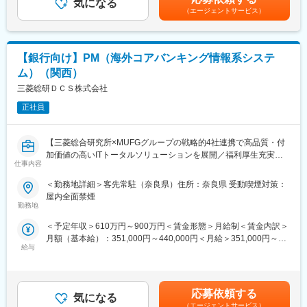
ル開発や上流工程に関わることも可能です。キャリアステップと
値の高いエンジニアを目指せます。
気になる
り、選考を通じて上下する可能性があります。月給(月額)は固定手
（エージェントサービス）
しては、社員個人の意向を大切に考えて頂ける為、マネジメント
当を含めた表記です。
としての活躍やプログラマーとして活躍し続ける道も選んでいた
（4）生活まで支える充実の福利厚生
だけます。「やりたい事を仕事にする」という同社社長の考えの
社宅・借上寮（家賃50％補助）、引越費用会社負担、残業代1分
もと、社員の挑戦したい分野があれば積極的に応援・チャレンジ
単位支給など、安心して働ける制度が充実。
【銀行向け】PM（海外コアバンキング情報系システ
をさせて頂くことができ、月１回の社員MTGで意見交換の場もあ
ム）（関西）
ります。
（5）ワークライフバランス重視
■同社代表のお人柄：
三菱総研ＤＣＳ株式会社
有休取得率は国内平均より28％高く、平均残業は月20時間。学習
同社は代表がエンジニア出身であることから、エンジニアが主体
や私生活の時間も大切にできます。
正社員
となって発言したり、裁量を持って業務に取り組んでいただける
環境があります。社員の熱中できることを応援しています。働き
やすい環境作り、新規事業への取り組みを目論むなど、社員が楽
【三菱総合研究所×MUFGグループの戦略的4社連携で高品質・付
しむためにはどうしたらいいか、という点を重視されています。
加価値の高いITトータルソリューションを展開／福利厚生充実／
■募集背景：
仕事内容
フレックス】
同社は、長年フリーで活躍していた代表が2002年に立ち上げた企
＜勤務地詳細＞客先常駐（奈良県）住所：奈良県 受動喫煙対策：
業です。高い技術力と妥協せずに顧客と向き合ってきた実績か
■業務内容：
屋内全面禁煙
ら、日本を代表する大手医療メーカーより厚い信頼を寄せられて
メガバンクの海外拠点向けシステム（分散系）開発プロジェクト
勤務地
います。現状に満足する事なく、組織拡大、自社サービス開発、
で、現場を取りまとめるPMを担って頂きます。
新事業へのチャレンジの為に、新たな仲間を募集します。
＜予定年収＞610万円～900万円＜賃金形態＞月給制＜賃金内訳＞
月額（基本給）：351,000円～440,000円＜月給＞351,000円～
■具体業務：
変更の範囲：会社の定める業務
給与
440,000円＜昇給有無＞有＜残業手当＞有＜給与補足＞※ご経験、
案件管理（進捗管理、課題管理、リスク管理、品質管理など）
スキルに応じ決定します■昇給：年1回（4月）■賞与：年2回（6
月、12月）賃金はあくまでも目安の金額であり、選考を通じて上
■開発環境：
下する可能性があります。月給(月額)は固定手当を含めた表記で
Java、Shell、AWS
応募依頼する
気になる
す。
（エージェントサービス）