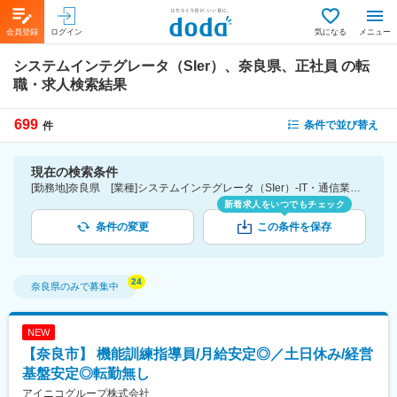
会員登録
ログイン
気になる
メニュー
システムインテグレータ（SIer）、奈良県、正社員
の転
職・求人検索結果
699
条件で並び替え
件
現在の検索条件
[勤務地]奈良県 [業種]システムインテグレータ（SIer）-IT・通信業界 [雇用形態]正社員
新着求人をいつでもチェック
条件の変更
この条件を保存
奈良県
のみで募集中
NEW
【奈良市】 機能訓練指導員/月給安定◎／土日休み/経営
基盤安定◎転勤無し
アイニコグループ株式会社