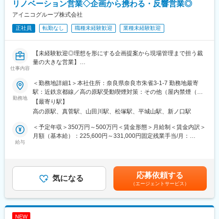
心のある方にもおすすめの環境です。
リノベーション営業◇企画から携わる・反響営業◎
アイニコグループ株式会社
■仕事内容：
正社員
転勤なし
職種未経験歓迎
業種未経験歓迎
・リハビリに特化した半日型デイサービスで、ご利用者様の自立
した生活を支えるお仕事をお任せします。
・業務内容：
【未経験歓迎◎理想を形にする企画提案から現場管理まで担う裁
1．ご利用者様のリハビリ計画書の作成
量の大きな営業】
2．独自の手技提供
仕事内容
3．正しいトレーニングの指導
■業務概要：
4．リハビリ中の移動の見守り、介助
＜勤務地詳細1＞本社住所：奈良県奈良市朱雀3-1-7 勤務地最寄
お問い合わせいただいたお客様のお住まいを訪問し、
・オススメポイント：
駅：近鉄京都線／高の原駅受動喫煙対策：その他（屋内禁煙（屋
ご要望のヒアリングからプラン提案、工事の進行管理まで一貫し
勤務地
・身体介護なし（入浴、食事介助／夜勤なし）
内喫煙可能場所あり））＜勤務地詳細2＞橿原支店住所：奈良県橿
【最寄り駅】
て担当していただきます。営業スタイルは反響営業です。
・入社後に座学、現場研修あり
原市土橋町190-3 受動喫煙対策：屋内全面禁煙変更の範囲：会社
高の原駅、真菅駅、山田川駅、松塚駅、平城山駅、新ノ口駅
・オペレーションマニュアル、動画マニュアルが充実
の定める事業所
未経験の方でも、先輩の同行や研修を通じて一から学べる環境で
・制服／ネームプレート貸与
＜予定年収＞350万円～500万円＜賃金形態＞月給制＜賃金内訳＞
す。
・車通勤可能（無料駐車場あり）
月額（基本給）：225,600円～331,000円固定残業手当/月：
給与
32,800円～48,000円（固定残業時間20時間0分/月）超過した時間
■業務詳細：
変更の範囲：会社の定める業務
外労働の残業手当は追加支給＜月給＞258,400円～379,000円（一
・お問い合わせのあったお客様宅へ訪問・現地調査（内装・外装
律手当を含む）＜昇給有無＞有＜残業手当＞有＜給与補足＞■昇
の確認）
給：年2回（6月、12月）■賞与：年2回（7月、12月、初年度は12
応募依頼する
・お客様のご要望ヒアリング・リフォームプランの提案
気になる
月のみ）■その他固定手当：能力給賃金はあくまでも目安の金額で
（エージェントサービス）
・見積書・報告書の作成
あり、選考を通じて上下する可能性があります。月給(月額)は固定
・契約手続き・スケジュール調整
手当を含めた表記です。
・工事に向けた発注業務
・施工中の現場確認・進捗管理（協力業者との連携）
NEW