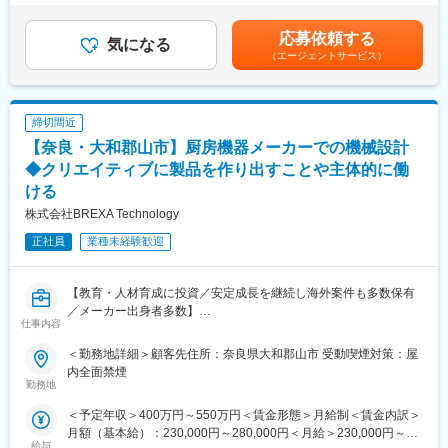
話し合いの上、優遇します。賃金はあくまでも目安の金額であ
■当社について：
り、選考を通じて上下する可能性があります。月給(月額)は固定手
・当社は、「モノ」×「IT」の両方の分野において、高い技術力を
応募依頼する
気になる
当を含めた表記です。
持つエンジニアを擁するプロフェショナル集団です。
（エージェントサービス）
・最先端の『技術』を保持するためには、『人』の想像力と努力
が不可欠であり、「技術の革新」には「人の成長」が関係してい
ます。
締切間近
・私たちは、エンジニアを『人』として大切にし、すべての力を
発揮できるよう教育事業にも力を入れており、また、エンジニア
【奈良・大和郡山市】厨房機器メーカーでの機械設計
が成長出来るプラットフォームを整えています。
◆クリエイティブに製品を作り出すことや主体的に働
ける
株式会社BREXA Technology
正社員
業種未経験歓迎
【教育・人材育成に投資／安定成長を継続し海外案件も多数保有
／メーカー出身者多数】
仕事内容
■業務内容：
＜勤務地詳細＞顧客先住所：奈良県大和郡山市 受動喫煙対策：屋
当社顧客先にて、厨房機器の設計業務をお任せします。具体的に
内全面禁煙
は、顧客要望に基づいて仕様を作成し、2DCADを用いての設計業
勤務地
務になります。
＜予定年収＞400万円～550万円＜賃金形態＞月給制＜賃金内訳＞
月額（基本給）：230,000円～280,000円＜月給＞230,000円～
■職務詳細：
給与