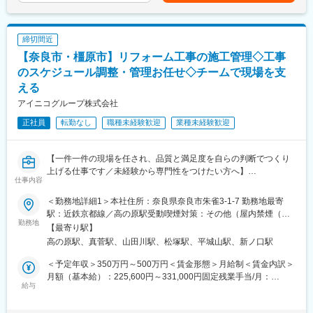
開発
（4）生活まで支える充実の福利厚生
プロジェクト先は大手メーカーを含む民間企業を始め、大学、公
社宅・借上寮（家賃50％補助）、引越費用会社負担、残業代1分
的研究機関等多岐に渡ります。
単位支給など、安心して働ける制度が充実。
締切間近
■キャリア
【奈良市・橿原市】リフォーム工事の施工管理◇工事
（5）ワークライフバランス重視
入社後は経験と希望に考慮してプロジェクト先の研究開発員とし
のスケジュール調整・管理お任せ◇チームで現場を支
有休取得率は国内平均より28％高く、平均残業は月20時間。学習
て就業いただきます。プロジェクトは数年ごとに変わるため、
える
や私生活の時間も大切にできます。
様々な研究分野に関わることが可能です。また、同じプロジェク
アイニコグループ株式会社
トに長期に携わる社員もいます。将来的にはプロジェクト先での
就業のみならず、自社ラボでの研究開発や研究開発員のサポート
正社員
転勤なし
職種未経験歓迎
業種未経験歓迎
にも挑戦可能です。
■各種制度
【一件一件の現場を任され、品質と満足度を自らの判断でつくり
＜評価制度＞
上げる仕事です／未経験から専門性をつけたい方へ】
適正な評価を実施する体制があります。プロジェクト先評価と当
仕事内容
社基準に基づき社員を評価します。評価項目は社内公開されてお
■業務概要：
＜勤務地詳細1＞本社住所：奈良県奈良市朱雀3-1-7 勤務地最寄
り納得度の高い評価となっています。
戸建て・マンションのリフォーム工事における施工管理業務をお
駅：近鉄京都線／高の原駅受動喫煙対策：その他（屋内禁煙（屋
＜社会人博士制度＞
任せします。お客様の理想の住まいを実現するため、現場の中心
勤務地
内喫煙可能場所あり））＜勤務地詳細2＞橿原支店住所：奈良県橿
【最寄り駅】
在職中の学位取得を支援する制度です。受験料・授業料まで会社
となってプロジェクトを推進していただきます。
原市土橋町190-3 受動喫煙対策：屋内全面禁煙変更の範囲：会社
が全額負担し受講期間中、給与、福利厚生が不利になることはあ
高の原駅、真菅駅、山田川駅、松塚駅、平城山駅、新ノ口駅
の定める事業所
りません。
■業務詳細：
＜予定年収＞350万円～500万円＜賃金形態＞月給制＜賃金内訳＞
・現場での職人・協力業者への指示出し
月額（基本給）：225,600円～331,000円固定残業手当/月：
■就業環境
・工程管理（スケジュール調整・進捗管理）
給与
32,800円～48,000円（固定残業時間20時間0分/月）超過した時間
全社平均残業時間5.4ｈ、土日祝休の働き方で仕事、プライベート
・品質管理（仕上がりチェック・施工基準の管理）
外労働の残業手当は追加支給＜月給＞258,400円～379,000円（一
を両立させやすい環境です。
・安全管理（現場の安全対策・事故防止）