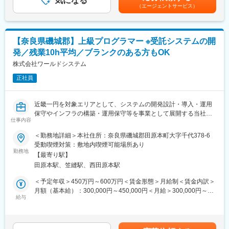
気になる
あります。月給(月額)は固定手当を含めた表記です。
（エージェントサービス）
・産業廃棄物の運搬業向けの業務システム
変更の範囲：会社の定める業務
・足場工事業向けの業務システム（見積もり、受注、スケジュー
ル管理、請求管理、写真データの蓄積などのシステム）
【奈良県磯城郡】上級プログラマー ※受託システムの開
各業種や地域の組合や顧客とのつながりが強く自社パッケージに
発／残業10h平均／ブランクのある方もOK
ついては販路も複数あり2026年リリースに向けて開発を進めてお
ります。
株式会社ワールドシステム
正社員
<開発環境>
・言語：Java
・OS：Windows／Linux
近畿一円を対象エリアとして、システムの開発設計・導入・運用
・DB：Oracle／SQL Server／PostgreSQL
保守やインフラの構築・運用保守等を事業として展開する当社に
・フレームワーク：spring-boot
仕事内容
て、以下の業務をご担当いただきます。
＜勤務地詳細＞本社住所：奈良県磯城郡田原本町大字千代378-6
■組織構成：
■業務概要：
受動喫煙対策：敷地内喫煙可能場所あり
プログラマーは本社に4名在籍しております。年齢構成は、30代
受託システムの開発において、自社の開発体制を強化すべくシス
勤務地
の担当者が1名、40代2名、50代が1名です。
【最寄り駅】
テムエンジニアを採用します。
田原本駅、笠縫駅、西田原本駅
■働き方：
<業務詳細>
＜予定年収＞450万円～600万円＜賃金形態＞月給制＜賃金内訳＞
・時間外労働：月平均10～20時間
受託システムの開発業務、およびプロジェクトの進捗管理を担当
月額（基本給）：300,000円～450,000円＜月給＞300,000円～
・年間休日：121日
していただきます。
給与
450,000円＜昇給有無＞有＜残業手当＞有＜給与補足＞■賞与：有
・週休：土日祝休み
要件定義～設計をメインに担当していただきますが、プログラミ
（年2回／通年で平均3.0か月（昨年度実績））■時間外手当：実労
ング～テスト～運用保守についても当社のプログラマーとともに
働分／月平均10～20時間■その他、手当：特にありません。 賃金
担当していただきます。
はあくまでも目安の金額であり、選考を通じて上下する可能性が