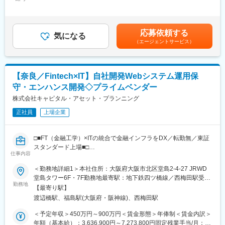
280,000円＜昇給有無＞有＜残業手当＞有＜給与補足＞※スキル経
・新製品の開発設計業務
験年数を考慮し話し合いの上、優遇します。■昇給：年1回（4
・試作品の実験検証業務
月）■賞与：年2回（7月・12月）賃金はあくまでも目安の金額で
・現場への設置・引き渡し
あり、選考を通じて上下する可能性があります。月給(月額)は固定
応募依頼する
気になる
手当を含めた表記です。
若手からのアイデアを受け止めて頂ける顧客先で、クリエイティ
（エージェントサービス）
ブに製品を作り出すことや主体的に働くことができることが特徴
です。経験を積んでいただいたのちにはアイデアを活かした製品
開発にキャリアアップしていただける可能性もあります。
【奈良／Fintech×IT】自社開発Webシステム運用保
■当社について：
守・エンハンス開発◇プライムベンダー
・当社は、「モノ」×「IT」の両方の分野において、高い技術力を
株式会社キャピタル・アセット・プランニング
持つエンジニアを擁するプロフェショナル集団です。
・最先端の『技術』を保持するためには、『人』の想像力と努力
正社員
上場企業
が不可欠であり、「技術の革新」には「人の成長」が関係してい
ます。
□■FT（金融工学）×ITの統合で金融インフラをDX／転勤無／東証
・私たちは、エンジニアを『人』として大切にし、すべての力を
スタンダード上場■□
発揮できるよう教育事業にも力を入れており、また、エンジニア
仕事内容
が成長出来るプラットフォームを整えています。
■業務内容：
＜勤務地詳細1＞本社住所：大阪府大阪市北区堂島2-4-27 JRWD
金融機関に対して、当社が自社開発・提供した自社Webシステム
堂島タワー6F・7F勤務地最寄駅：地下鉄四ツ橋線／西梅田駅受動
の運用保守業務をお任せします。
勤務地
喫煙対策：屋内全面禁煙＜勤務地詳細2＞クライアント先（常駐／
【最寄り駅】
クライアント先に常駐し、ユーザー部門やIT部門と日常的にコミ
奈良エリア）住所：奈良県 受動喫煙対策：屋内全面禁煙変更の範
渡辺橋駅、福島駅(大阪府・阪神線)、西梅田駅
ュニケーションを取りながら、システムの安定稼働を支えるとと
囲：会社の定める事業所（リモートワーク含む）
もに、業務改善や機能追加などのエンハンス対応にも携わってい
＜予定年収＞450万円～900万円＜賃金形態＞年俸制＜賃金内訳＞
きます。クライアントの声を直接受け取り、社内の開発チームと
年額（基本給）：3,636,900円～7,273,800円固定残業手当/月：