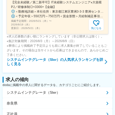
【完全未経験／第二新卒可】IT未経験システムエンジニア※大規模
PJ／研修体制◎<3300>【金融】
＜勤務地詳細＞本社住所：東京都江東区豊洲3-3-3 豊洲センタービル勤務地最寄駅： 東京メトロ有楽町線／豊洲駅受動喫煙対策：屋内喫煙可能場所あり変更の範囲：会社の定める事業所（リモートワーク含む）
＜予定年収＞550万円～750万円＜賃金形態＞月給制補足事項なし＜賃金内訳＞月額（基本給）：270,000円～310,000円＜月給＞270,000円～310,000円＜昇給有無＞有＜残業手当＞有＜給与補足＞※詳細は面接時にお伝えします賃金はあくまでも目安の金額であり、選考を通じて上下する可能性があります。月給(月額)は固定手当を含めた表記です。
掲載予定期間：
2026/5/21（木）
〜
2026/8/19（水）
気になる
更新日：
2026/5/21（木）
※求人応募数の多い順にランキングしています（非公開求人は除く）。
※集計対象期間：2026/8/3（月）～2026/8/9（日）
※事情により掲載終了予定日よりも前に求人募集が終了していることもご
ざいます。その場合は当サイトから応募はできませんので、あらかじめご
了承ください。
システムインテグレータ（SIer）
の人気求人ランキングを詳
しく見る
求人の傾向
dodaに掲載中の求人に関するデータを、カテゴリごとにご紹介します。
システムインテグレータ（SIer）
奈良県
正社員