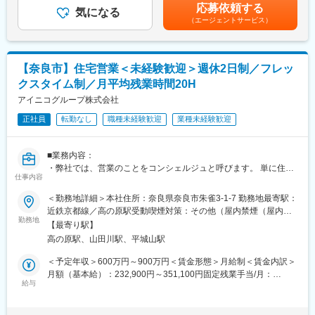
被害の拡大防止や未然の防止が目的のため危険を冒すことはござ
応募依頼する
気になる
当社は、トラック運送業界での豊富な経験を持ち、グループ全体
いません。
（エージェントサービス）
のシステム開発と運用を担う安定した業務基盤があります。ま
た、幅広いプロジェクトに関与する機会が豊富で、働きやすい環
■業務詳細
境とキャリアアップの機会が提供されています。年間休日123
・駆け付け対処：個人宅やATM、交通事故現場へ駆けつけての一
日、残業は月平均15時間程度と、ワークライフバランスを重視し
【奈良市】住宅営業＜未経験歓迎＞週休2日制／フレッ
次対応。
た働き方が可能です。今後10年間でグループ売り上げ1000億を目
・保守点検：センサーや電池の交換。
クスタイム制／月平均残業時間20H
指しており、その規模に対応可能なシステム構築が当社のミッシ
・その他：緊急対処、巡回、警備強化の提案等
アイニコグループ株式会社
ョンです。
■セコムで働く魅力
正社員
転勤なし
職種未経験歓迎
業種未経験歓迎
★評価制度※平均年収621万
資格級や年齢により毎年昇給のチャンスがあります。自身の頑張
■業務内容：
りが給与として評価される仕組みです。
・弊社では、営業のことをコンシェルジュと呼びます。 単に住宅
★プライベートと両立
仕事内容
を売る営業ではなくお客様の暮らしの目的に寄り添い、お客様が
年間を通して自由な時期に取得できる柔軟な休暇制度「フレック
何でも相談できる窓口を設け、豊富な知識に基づいてお客様それ
ス休暇（毎年連続最長10日間と6日間の2回）」や「リフレッシュ
＜勤務地詳細＞本社住所：奈良県奈良市朱雀3-1-7 勤務地最寄駅：
ぞれに合ったご提案をするサービスや職域のことです。
休暇（10年ごと2週間）」を設けています。住み慣れた地域でラ
近鉄京都線／高の原駅受動喫煙対策：その他（屋内禁煙（屋内喫
■具体的な業務内容：
イフスタイルに合わせた幅広い働き方と長期就業が可能です。
勤務地
煙可能場所あり））変更の範囲：無
【最寄り駅】
・お客様との打合せ、ご要望のヒアリング
★キャリアステップ
高の原駅、山田川駅、平城山駅
・住宅ローンの手配
入社後は「警備職、営業職、事務職」などでそれぞれのキャリア
・土地付け
を歩むことが可能です。
＜予定年収＞600万円～900万円＜賃金形態＞月給制＜賃金内訳＞
・現地調査
※社員の声：
月額（基本給）：232,900円～351,100円固定残業手当/月：
・お引き渡し
https://www.secom.co.jp/recruit/01/style/interview01.html
給与
67,400円～101,600円（固定残業時間40時間0分/月）超過した時
■業務の魅力：
間外労働の残業手当は追加支給＜月給＞300,300円～452,700円
・お客様の対応からプランニング、設計、施工管理、引き渡しま
■研修制度
（一律手当を含む）＜昇給有無＞有＜残業手当＞有＜給与補足＞■