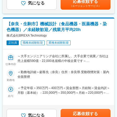
応募依頼する
ベンダーへプログラミングをはじめとした開発業務を一部依頼し
気になる
あります。月給(月額)は固定手当を含めた表記です。
（エージェントサービス）
ているため、こちらの納期管理や折衝業務等も担当していただき
ます。
※クライアントの窓口は営業が担当します。
【奈良・生駒市】機械設計（食品機器・医薬機器・染
<開発環境>
色機器）／未経験歓迎／残業月平均20h
・言語：Java
・OS：Windows／Linux
株式会社BREXA Technology
・DB：Oracle／SQL Server／PostgreSQL
正社員
職種未経験歓迎
業種未経験歓迎
・フレームワーク：spring-boot
■システムの開発例：
～大手エンジニアリング会社に所属し、大手企業で就業／当社は
・通信販売業向け販売管理システム
売上規模590億・22,000名規模の中核企業です～
・チェーンストア向けオンライン受注および販売管理システム
仕事内容
・産業廃棄処理業向け業務支援システム
以下に付随する設計、設計補助業務をお任せします。
＜勤務地詳細＞顧客先（奈良）住所：奈良県 受動喫煙対策：屋内
・製薬業向け生産管理システム
・食品機器（高温高圧調理殺菌装置、蒸発・濃縮装置）
全面禁煙
・アパレル販売業向け販売在庫管理システム 等
・医薬機器（医薬用滅菌装置、医薬用滅菌装置）
勤務地
・染色機器（液流染色機、気流多目的加工機）
■組織構成：
＜予定年収＞350万円～400万円＜賃金形態＞月給制＜賃金内訳＞
現在、本社にSEはおりません。そのため、入社後は本社のプログ
月額（基本給）：220,000円～350,000円＜月給＞220,000円～
■働き方：
ラマーより仕事の流れを学んでいただきます。
給与
350,000円＜昇給有無＞有＜残業手当＞有＜給与補足＞※金額に関
・想定エリア：勤務地の記載先
しては、今までの社会人経験、面接結果等、当社内規定にともな
・研修期間：Web研修を中心に受講いただき、待機中でも給与は8
■働き方：
い、考慮の上決定します。※残業手当・休日出勤手当100％支給■
割支給です。エンジニア全体の平均待機日数は入社して2週間程度
・時間外労働：月平均10～20時間
賞与あり賃金はあくまでも目安の金額であり、選考を通じて上下
です。※個人によって異なります。
応募依頼する
・年間休日：121日
気になる
する可能性があります。月給(月額)は固定手当を含めた表記です。