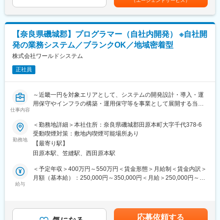
（エージェントサービス）
・自動車メーカー向け車載システム開発
現できます。
・メーカー向け業務アプリケーション（Webアプリ）開発
・設立から60年以上。その歴史があればこそ、経営基盤の安定性
・生産設備DX、IoT関連のシステム開発 など
はもちろん、現場からの細かな要望を交渉できる信頼関係もあり
【奈良県磯城郡】プログラマー（自社内開発） ※自社開
※主に使用されている開発言語としてはJava、C言語やC＃、
ます。
C++、Pythonなど
・今回携わっていただく事業は、社内ベンチャーともいえる立ち
発の業務システム／ブランクOK／地域密着型
上げ期。エンジニアが働きやすい職場や制度づくりをこれからも
株式会社ワールドシステム
■専門的なサポートとキャリアアップ支援：
積極的に進めていきます。
専門的なコンサルタントがキャリアのアドバイスやスキルアップ
正社員
の支援を行います。
研修やトレーニングも充実しており、継続的な成長をサポートし
～近畿一円を対象エリアとして、システムの開発設計・導入・運
ます。
変更の範囲：会社の定める業務
用保守やインフラの構築・運用保守等を事業として展開する当社
コンサルタントチームは元エンジニアの方が多いかつ5名～10名
仕事内容
にて、以下の業務をご担当いただきます！ブランク期間があって
のエンジニアに対してコンサルタント1名ととなっており、親身に
もOK／自社内開発／地元で長期就業歓迎！～
キャリアサポートが出来る環境がございます。
＜勤務地詳細＞本社住所：奈良県磯城郡田原本町大字千代378-6
受動喫煙対策：敷地内喫煙可能場所あり
■業務概要：
■当社で働く魅力：
勤務地
【最寄り駅】
プログラマーとして2026年リリース予定の自社開発の業務システ
・営業担当も元エンジニアが多数。しっかりとした共通認識と技
田原本駅、笠縫駅、西田原本駅
ムの開発において、自社の開発体制を強化すべく、新たなプログ
術理解のもとで、アサイン先などを決定できます。
ラマーを採用します。
・定年は65歳。その後も当社の契約社員で70歳まで活躍する方
＜予定年収＞400万円～550万円＜賃金形態＞月給制＜賃金内訳＞
も！「生涯エンジニア」として活躍することができます。また、
月額（基本給）：250,000円～350,000円＜月給＞250,000円～
<業務詳細>
育休制度や保育園の送り迎えで出退勤をずらせる制度などによ
給与
350,000円＜昇給有無＞有＜残業手当＞有＜給与補足＞■賞与：有
プログラミング～テスト～運用保守をメインに、自社での開発を
り、女性も安心してキャリアを築ける環境です。役職定年といっ
（年2回／通年で平均3.0か月（昨年度実績））■時間外手当：実労
担当していただきます。
た制度はありません。継続して評価制度に応じた収入アップを実
働分／月平均10～20時間■その他、手当：特にありません。 賃金
現できます。
はあくまでも目安の金額であり、選考を通じて上下する可能性が
応募依頼する
＜自社パッケージについて＞