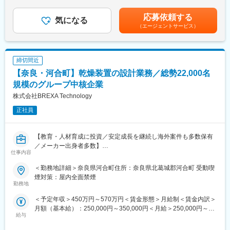
話し合いの上、優遇します。賃金はあくまでも目安の金額であ
■当社について：
り、選考を通じて上下する可能性があります。月給(月額)は固定手
・当社は、「モノ」×「IT」の両方の分野において、高い技術力を
応募依頼する
気になる
当を含めた表記です。
持つエンジニアを擁するプロフェショナル集団です。
（エージェントサービス）
・最先端の『技術』を保持するためには、『人』の想像力と努力
が不可欠であり、「技術の革新」には「人の成長」が関係してい
ます。
締切間近
・私たちは、エンジニアを『人』として大切にし、すべての力を
発揮できるよう教育事業にも力を入れており、また、エンジニア
【奈良・河合町】乾燥装置の設計業務／総勢22,000名
が成長出来るプラットフォームを整えています。
規模のグループ中核企業
株式会社BREXA Technology
正社員
【教育・人材育成に投資／安定成長を継続し海外案件も多数保有
／メーカー出身者多数】
仕事内容
■業務内容：
＜勤務地詳細＞奈良県河合町住所：奈良県北葛城郡河合町 受動喫
Solidworksを使用した、乾燥装置の設計業務をお任せ致します。
煙対策：屋内全面禁煙
・全体設計：Solidworksを使用して乾燥装置の全体設計を行いま
勤務地
す。
＜予定年収＞450万円～570万円＜賃金形態＞月給制＜賃金内訳＞
・3Dモデリング：3Dでモデリングを行い、設計の詳細を確認しま
月額（基本給）：250,000円～350,000円＜月給＞250,000円～
す。
給与
350,000円＜昇給有無＞有＜残業手当＞有＜給与補足＞■賞与：年
・2D設計図の作成：3Dモデルを基に2D設計図を作成します。
2回（7月・12月）■昇給：年1回（4月）※スキル経験年数を考慮し