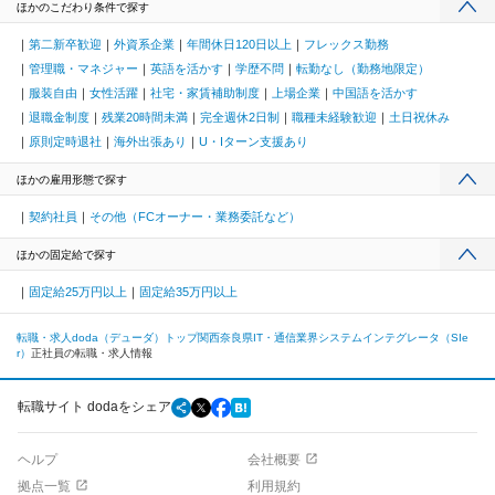
ほかのこだわり条件で探す
第二新卒歓迎
外資系企業
年間休日120日以上
フレックス勤務
管理職・マネジャー
英語を活かす
学歴不問
転勤なし（勤務地限定）
服装自由
女性活躍
社宅・家賃補助制度
上場企業
中国語を活かす
退職金制度
残業20時間未満
完全週休2日制
職種未経験歓迎
土日祝休み
原則定時退社
海外出張あり
U・Iターン支援あり
ほかの雇用形態で探す
契約社員
その他（FCオーナー・業務委託など）
ほかの固定給で探す
固定給25万円以上
固定給35万円以上
転職・求人doda（デューダ）トップ
関西
奈良県
IT・通信業界
システムインテグレータ（SIe
r）
正社員の転職・求人情報
転職サイト dodaをシェア
ヘルプ
会社概要
拠点一覧
利用規約