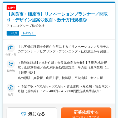
■このポジションの特徴：
NEW
・数百万円～数千万円規模の大型案件に携われる
【奈良市・橿原市】リノベーションプランナー／間取
・営業～施工管理まで一貫して担当でき、裁量が大きい環境
・自身の提案がそのまま形になるクリエイティブ性の高い仕事
り・デザイン提案◇数百～数千万円規模◎
・協力業者、設計とのチーム体制でプロジェクトを推進
アイニコグループ株式会社
正社員
転勤なし
■当社について：
住まいづくりを起点に、不動産、リフォーム、民泊、保育・介
護、ITまで幅広く事業を展開する楓工務店。「笑顔を創造し続け
【お客様の理想を企画から形にする／リノベーション／リモデル
る企業」を理念に、社員一人ひとりの成長とチームワークを大切
のプランナー／ヒアリング・プランニング・仕様決定から完成ま
にしています。従業員満足度94％、GPTW「働きがいのある会
仕事内容
で一貫して携われます】
社」に選出されるなど、働く環境も高評価。スピード感ある行動
指針のもと、挑戦と成長を楽しみたい方に最適な環境です。
＜勤務地詳細1＞本社住所：奈良県奈良市朱雀3-1-7 勤務地最寄
■業務概要:
駅：近鉄京都線／高の原駅受動喫煙対策：その他（屋内禁煙（屋
これまでのご経験を活かし、リモデル・リノベーションを中心と
勤務地
変更の範囲：会社の定める業務
内喫煙可能場所あり））＜勤務地詳細2＞橿原支店住所：奈良県橿
【最寄り駅】
した大型案件のプランニングおよび提案業務をお任せします。
原市土橋町190-3 受動喫煙対策：屋内全面禁煙変更の範囲：会社
高の原駅、真菅駅、山田川駅、松塚駅、平城山駅、新ノ口駅
お客様の理想の暮らしを形にするため、企画から完成まで一貫し
の定める事業所
てプロジェクトに関わっていただきます。
＜予定年収＞400万円～600万円＜賃金形態＞月給制＜賃金内訳＞
月額（基本給）：262,400円～412,800円固定残業手当/月：
■業務詳細:
給与
37,900円～59,800円（固定残業時間20時間0分/月）超過した時間
・お客様へのヒアリング、現地調査
外労働の残業手当は追加支給＜月給＞300,300円～472,600円（一
・リノベーション、リモデル案件のプランニング（間取り・デザ
律手当を含む）＜昇給有無＞有＜残業手当＞有＜給与補足＞■昇
イン提案）
給：年2回（6月、12月）■賞与：年2回（7月、12月、初年度は12
応募依頼する
・施主様との仕様の打ち合わせ、プレゼンテーション
気になる
月のみ）■その他固定手当：能力給賃金はあくまでも目安の金額で
（エージェントサービス）