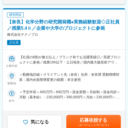
（3）働きやすい社内環境
■当社について：
・｢くるみんマーク｣を取得しています。また、｢フレックスタイム
「モノづくり」×「IT」の両分野で高い技術力を誇るエンジニア集
制の積極活用｣等の施策を全社的に実施しています。離職率4.6％
締切間近
団です。私たちは、最先端技術の根幹にあるのは“人の成長”だと考
え、エンジニア一人ひとりを大切に育てる環境づくりに力を入れ
【奈良】化学分野の研究開発職※実務経験歓迎◇正社員
変更の範囲：会社の定める業務
ています。
／残業5.4ｈ／企業や大学のプロジェクトに参画
「やりたいことを叶えたい」「これから技術を身につけたい」──
株式会社テクノプロ
そんな想いに応える多彩な案件と教育制度を用意。学習成果や資
格取得は昇給・キャリアアップに正当反映されます。取引先4,800
正社員
社以上の実績、充実した福利厚生、平均残業20H・高い有休取得
率で、成長と働きやすさを両立できる会社です。
【社員の8割が修士以上／ブランク有でも活躍実績◎／高度プロジ
■ BREXA Technologyが選ばれる理由
ェクトに参画／残業10h以下・土日祝休／国内最大級技術アウト
仕事内容
（1）やりたいことを見つけ、叶えられる環境
ソーシング企業】
経験者はスキル・志向に合った高度案件へ、未経験者は基礎教育
＜勤務地詳細＞クライアント先（奈良）住所：奈良県 受動喫煙対
からスタート。豊富な案件とキャリアパスで、自分に合う道を選
■業務概要【変更の範囲：会社の定める業務】
策：屋内全面禁煙変更の範囲：本文参照
べます。
これまでの経験や希望を考慮し研究開発員としてプロジェクト先
勤務地
で就業いただきます。プロジェクト先は多数あり経験を生かして
＜予定年収＞400万円～600万円＜賃金形態＞月給制＜賃金内訳＞
（2）学習が評価・昇給につながる制度
働くことが可能です。
月額（基本給）：230,000円～390,000円＜月給＞230,000円～
資格取得や技術力向上への取り組みを正当に評価。努力がキャリ
【プロジェクト実績】
給与
390,000円＜昇給有無＞有＜残業手当＞有＜給与補足＞※給与は、
アアップや昇給として“見える形”で還元されます。
・有機合成及び分析業務
能力・実務経験等を考慮の上、当社規程に従って決定します。■給
・高分子、無機材料などの複合材料開発
与改定：年1回■賞与：年2回（4.05カ月分／年）※前年度実績賃金
（3）最先端技術に関わり続けられる実績
・再生可能エネルギーや次世代電池の研究開発
はあくまでも目安の金額であり、選考を通じて上下する可能性が
取引先4,800社以上。幅広い業界・技術領域の案件があり、市場価
・半導体、電子部品の試作、評価業務
応募依頼する
気になる
あります。月給(月額)は固定手当を含めた表記です。
値の高いエンジニアを目指せます。
・マテリアルズ・インフォマティクス（MI）を使った素材・商品
（エージェントサービス）