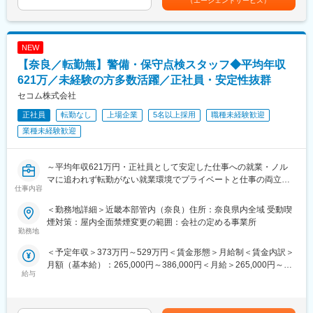
（エージェントサービス）
（会社の業績によって支給有無が異なります）■昇給：有（年2
（システム運用・保守、サーバ構築ネットワーク機器設定）
回）賃金はあくまでも目安の金額であり、選考を通じて上下する
・サポート(社内PC管理、ユーザヘルプデスク）をお任せしま
可能性があります。月給(月額)は固定手当を含めた表記です。
す。
NEW
主に運行管理（運送業販売管理システム）、整備管理システムの
開発・保守を対応いただきます。
【奈良／転勤無】警備・保守点検スタッフ◆平均年収
621万／未経験の方多数活躍／正社員・安定性抜群
■開発環境：
セコム株式会社
開発言語：PHP
正社員
転勤なし
上場企業
5名以上採用
職種未経験歓迎
■これまでの成功事例：
業種未経験歓迎
親会社であるフジトランスポートでの基幹システムの入れ替え、
M＆Aに伴うシステム切り替え等
～平均年収621万円・正社員として安定した仕事への就業・ノル
■サポート体制：
マに追われず転勤がない就業環境でプライベートと仕事の両立が
入社後、まずは業務知識についてしっかりサポートします。シス
仕事内容
できる環境～
テム開発のスキルをお持ちであれば、即戦力として活躍いただけ
＜勤務地詳細＞近畿本部管内（奈良）住所：奈良県内全域 受動喫
る環境です。
■業務概要
煙対策：屋内全面禁煙変更の範囲：会社の定める事業所
機械警備サービスに携わるスタッフを「ビートエンジニア
勤務地
■組織体制：
（BE）」と呼んでいます。
当社は社員6名の少数精鋭チームです。20代から50代までの幅広
＜予定年収＞373万円～529万円＜賃金形態＞月給制＜賃金内訳＞
ご契約先に設置された防犯センサーが異常を検知した際や、火災
い年齢層が在籍しており、各メンバーがそれぞれの強みを活かし
月額（基本給）：265,000円～386,000円＜月給＞265,000円～
信号、救急信号を受信した際に、コントロールセンターの指示で
給与
て活躍しています。風通しが良く、社員同士のコミュニケーショ
386,000円＜昇給有無＞有＜残業手当＞有賃金はあくまでも目安
いち早く現地に駆けつけ、安全を確保するのが主な役割です。社
ンが取りやすい環境です。
の金額であり、選考を通じて上下する可能性があります。月給(月
会の安心を守り、お客様と顔を合わせるセコムの最前線の仕事で
額)は固定手当を含めた表記です。
す。
■企業の特徴／魅力：