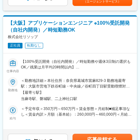
・プロジェクトについて：平均３年～5年程度
（エージェントサービス）
・週休：土日祝休み
■当社について：
「モノづくり」×「IT」の両分野で高い技術力を誇るエンジニア集
【大阪】アプリケーションエンジニア ※100%受託開発
団です。私たちは、最先端技術の根幹にあるのは“人の成長”だと考
え、エンジニア一人ひとりを大切に育てる環境づくりに力を入れ
（自社内開発）／時短勤務OK
ています。
株式会社リソップ
「やりたいことを叶えたい」「これから技術を身につけたい」──
そんな想いに応える多彩な案件と教育制度を用意。学習成果や資
正社員
転勤なし
格取得は昇給・キャリアアップに正当反映されます。取引先4,800
社以上の実績、充実した福利厚生、平均残業20H・高い有休取得
【100%受託開発（自社内開発）／時短勤務や週休3日制の選択も
率で、成長と働きやすさを両立できる会社です。
OK／残業は月平均20時間以内】
仕事内容
■職務内容：
■ BREXA Technologyが選ばれる理由
主要顧客である医療機器メーカー向けに、臨床検査機器（ソフト
（1）やりたいことを見つけ、叶えられる環境
＜勤務地詳細＞本社住所：奈良県葛城市當麻829-3 勤務地最寄
ウェア部）受託開発を行っており、入社後は詳細設計から開発・
経験者はスキル・志向に合った高度案件へ、未経験者は基礎教育
駅：大阪市営地下鉄谷町線・中央線／谷町四丁目駅受動喫煙対
単体テスト業務までをご担当いただきます。
からスタート。豊富な案件とキャリアパスで、自分に合う道を選
勤務地
策：屋内全面禁煙変更の範囲：無
【最寄り駅】
■開発環境：
べます。
当麻寺駅、磐城駅、二上神社口駅
言語：C#（.net 4.6）／ OS：Windows ／ DB：SQL Server
■同社の特徴：
（2）学習が評価・昇給につながる制度
＜予定年収＞350万円～650万円＜賃金形態＞月給制■補足事項な
同社は、依頼内容を淡々とこなすのではなく、エンドユーザーが
資格取得や技術力向上への取り組みを正当に評価。努力がキャリ
し＜賃金内訳＞月額（基本給）：260,000円～460,000円＜月給＞
使うシーンを想像しながら徹底的に思考し、顧客に本音で提案を
アアップや昇給として“見える形”で還元されます。
給与
260,000円～460,000円＜昇給有無＞有＜残業手当＞有＜給与補足
重ねてきたことから、主要顧客である医療機器メーカーよりパー
＞※経験、能力を考慮の上決定します。※住宅手当、家族手当、地
トナーとして信頼を獲得し取引数は年々拡大。メーカーとの直接
（3）最先端技術に関わり続けられる実績
域手当（大阪、神戸）月1万円など各種手当■昇給：年1回（4月）
取引よる100％自社内開発を行っています。そのため、オリジナ
取引先4,800社以上。幅広い業界・技術領域の案件があり、市場価
■賞与：年2回（7月・12月）賃金はあくまでも目安の金額であ
応募依頼する