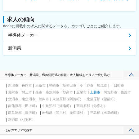
求人の傾向
dodaに掲載中の求人に関するデータを、カテゴリごとにご紹介します。
半導体メーカー
新潟県
半導体メーカー、新潟県、締め切間近の転職・求人情報をエリアで絞り込む
新潟市
長岡市
三条市
柏崎市
新発田市
小千谷市
加茂市
十日町市
見附市
村上市
燕市
糸魚川市
妙高市
五泉市
上越市
阿賀野市
佐渡市
魚沼市
南魚沼市
胎内市
東蒲原郡（阿賀町）
北蒲原郡（聖籠町）
南蒲原郡（田上町）
中魚沼郡（津南町）
西蒲原郡（弥彦村）
南魚沼郡（湯沢町）
岩船郡（関川村、粟島浦村）
三島郡（出雲崎町）
刈羽郡（刈羽村）
ほかのエリアで探す