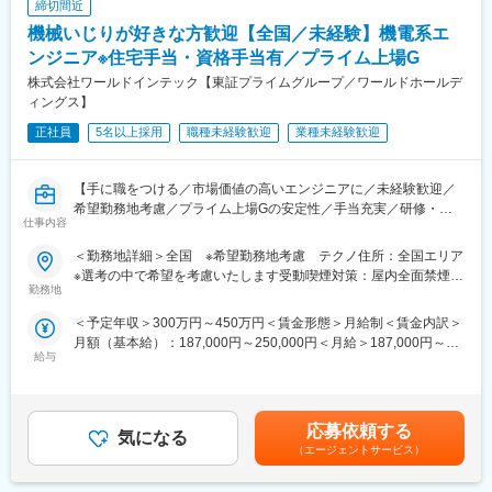
締切間近
まずはCADの使用方法など、適性や希望、現場でのご経験に併せ
変更の範囲：会社の定める業務
て受講いただきます。
機械いじりが好きな方歓迎【全国／未経験】機電系エ
（4）エンジニア職としての勤務スタート(CADオペレーターや機
ンジニア※住宅手当・資格手当有／プライム上場G
械制御・試験測定など)
株式会社ワールドインテック【東証プライムグループ／ワールドホールデ
ィングス】
■過去入社者
多くの未経験の方がエンジニアとして活躍しています！飲食店・
正社員
5名以上採用
職種未経験歓迎
業種未経験歓迎
講師・クリーニング会社・海上自衛隊・食品工場での調理経験・
管理栄養士等ご経歴は様々です。
【手に職をつける／市場価値の高いエンジニアに／未経験歓迎／
■充実したフォロー体制※当社の強みはココ！
希望勤務地考慮／プライム上場Gの安定性／手当充実／研修・フ
仕事内容
受入教育や定期面談を行う「クライアントリーダー」、経験20年
ォロー体制充実／キャリアアップ支援制度あり】
以上を有している技術面のスペシャリスト「シニアエキスパー
＜勤務地詳細＞全国 ※希望勤務地考慮 テクノ住所：全国エリア
ト」、クライアントとやり取りをしている「営業担当」がエンジ
ご応募いただいた方には5年・10年後、立派なスキルが身につく
※選考の中で希望を考慮いたします受動喫煙対策：屋内全面禁煙変
ニアに対して月1回の面談を行うような体制になっています。配属
ようなキャリア形成をお手伝いさせていただきます。学歴・経歴
勤務地
更の範囲：会社の定める事業所
された後、ご不安なことや技術面での相談、今後のキャリアに関
は不問です。
＜予定年収＞300万円～450万円＜賃金形態＞月給制＜賃金内訳＞
して柔軟に話ができる環境を整えています。
月額（基本給）：187,000円～250,000円＜月給＞187,000円～
■エンジニアになるまでの流れ
給与
250,000円＜昇給有無＞有＜残業手当＞有＜給与補足＞■昇給：年
■モデル年収
（1）初期研修(導入研修2日間+モノづくり研修)：
1回（2月）■賞与：年2回（7月、12月）＜資格手当例＞当社指定
・350万円/入社 2年目 月額23万円＋残業＋賞与
ものづくりに関する基礎の部分を研修でお伝えします。
による/全138種類対象◎機械プラント製図／2級：月5000円、1
・520万円/入社 8年目 グループリーダー 月額40万円＋残業＋
（2）製造技術職として現場での勤務(2年)：
級：月1万5000円◎機械設計技術者／2級：月5000円、1級：月1
賞与
エンジニアになるために、工場での業務を行って頂きます。現場
応募依頼する
気になる
万円など賃金はあくまでも目安の金額であり、選考を通じて上下
・860万円/入社15年目 ゼネラルマネージャー 月額62万円＋残
がどのような業務をしているのかを実際に知っていただくこと
（エージェントサービス）
する可能性があります。月給(月額)は固定手当を含めた表記です。
業＋賞与
で、将来的にエンジニアになった際に視野・スキルが広がりま
す。