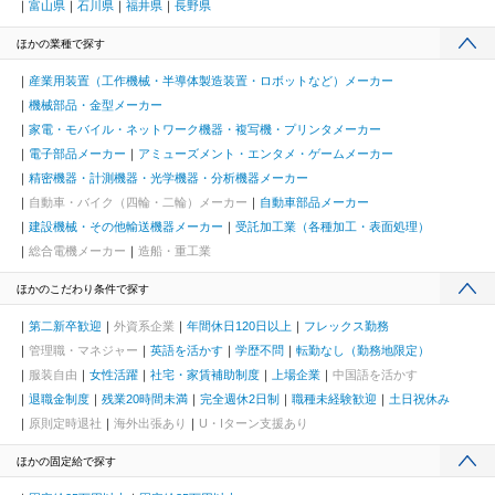
富山県
石川県
福井県
長野県
ほかの業種で探す
産業用装置（工作機械・半導体製造装置・ロボットなど）メーカー
機械部品・金型メーカー
家電・モバイル・ネットワーク機器・複写機・プリンタメーカー
電子部品メーカー
アミューズメント・エンタメ・ゲームメーカー
精密機器・計測機器・光学機器・分析機器メーカー
自動車・バイク（四輪・二輪）メーカー
自動車部品メーカー
建設機械・その他輸送機器メーカー
受託加工業（各種加工・表面処理）
総合電機メーカー
造船・重工業
ほかのこだわり条件で探す
第二新卒歓迎
外資系企業
年間休日120日以上
フレックス勤務
管理職・マネジャー
英語を活かす
学歴不問
転勤なし（勤務地限定）
服装自由
女性活躍
社宅・家賃補助制度
上場企業
中国語を活かす
退職金制度
残業20時間未満
完全週休2日制
職種未経験歓迎
土日祝休み
原則定時退社
海外出張あり
U・Iターン支援あり
ほかの固定給で探す