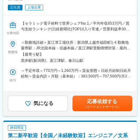
正社員
上場企業
【セラミック電子材料で世界シェアNo.1／平均年収853万円／賞
与支給ランキング(日経新聞社)TOP10入り常連／営業利益率30%
仕事内容
以上・無借金経営の安定企業】
＜勤務地詳細＞直江津工場住所：新潟県上越市福田町1-4 勤務地
■仕事内容：
最寄駅：JR北陸本線・信越本線／直江津駅受動喫煙対策：屋内全
電子部品（コンデンサ、バリスタ）の拡販業務をご担当いただき
勤務地
面禁煙変更の範囲：会社の定める事業所
【最寄り駅】
ます。
黒井駅(新潟県)、直江津駅、春日山駅
・技術サポート
・拡販に用いる資料等の作成
＜予定年収＞770万円～1,260万円＜賃金形態＞日給月給制日給月
・拡販戦略の立案
給制＜賃金内訳＞月額（基本給）：383,500円～707,500円/月20
・拡販状況の管理
給与
日間勤務想定＜想定月額＞383,500円～707,500円＜昇給有無＞有
＜残業手当＞有＜給与補足＞※経験/スキル/前職の年収を考慮の
■この仕事の面白さ・魅力：
上、決定します。■昇給：年1回（4月）■賞与：年2回（6月、12
・当社の電子部品は、長年培ってきたセラミック技術を生かし、
月）※昨年度実績8.5ヶ月分 ※事業部やポジションにより異なりま
応募依頼する
車載・医療・航空宇宙・インフラ事業など信頼性が必要とされる
気になる
す。■管理監督職該当の方は時間外手当支給なし賃金はあくまでも
（エージェントサービス）
様々なエレクトロニクスの分野で使用されています。関係部門と
目安の金額であり、選考を通じて上下する可能性があります。月
拡販戦略を協議し、自分たちが決めた方針に沿って、目標達成に
給(月額)は固定手当を含めた表記です。
向けて活動いただく仕事です。
・海外出張の機会（月に1回程度／1週間程度）もあり、世界の技
締切間近
術動向や市場ニーズを直接感じながら自社製品の価値を広げてい
第二新卒歓迎【全国／未経験歓迎】エンジニア／文系
くことが求められるため、グローバルに活躍できる仕事です。