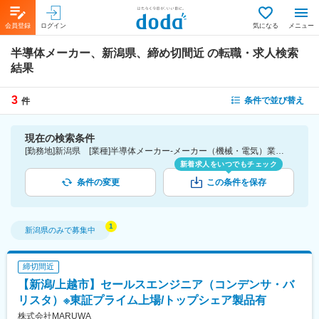
会員登録
ログイン
気になる
メニュー
半導体メーカー、新潟県、締め切間近
の転職・求人検索
結果
3
条件で並び替え
件
現在の検索条件
[勤務地]新潟県 [業種]半導体メーカー-メーカー（機械・電気）業界 [こだわり条件ピックアップ]締切間近
新着求人をいつでもチェック
条件の変更
この条件を保存
新潟県
のみで募集中
締切間近
【新潟/上越市】セールスエンジニア（コンデンサ・バ
リスタ）※東証プライム上場/トップシェア製品有
株式会社MARUWA