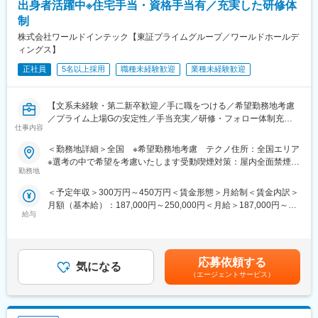
・入社後のキャリアパスは、エキスパートやマネジメントの双方
出身者活躍中※住宅手当・資格手当有／充実した研修体
ございます。志向や適性に応じて、部内外へのローテーションを
制
含めたキャリアデザインを支援します。
株式会社ワールドインテック【東証プライムグループ／ワールドホールデ
ィングス】
■MARUWAの魅力:
◇技術力
正社員
5名以上採用
職種未経験歓迎
業種未経験歓迎
素材の開発から製造までを一貫して行っており、他社にはない高
い技術力が強みです。
MARUWAのセラミックス部品は他社製品よりも高い熱耐性を持っ
【文系未経験・第二新卒歓迎／手に職をつける／希望勤務地考慮
ており、次世代通信‘5G’‘6G’、EV（電気自動車）、半導体など次
／プライム上場Gの安定性／手当充実／研修・フォロー体制充実
仕事内容
世代を担う多くの業界に重宝されています。また難易度の高いオ
／キャリアアップ支援制度あり】
ーダーにも応えられる技術力から、利益率は30%超えと高い利益
＜勤務地詳細＞全国 ※希望勤務地考慮 テクノ住所：全国エリア
率を誇っています。
未経験からでも安心してスタートできる研修制度と長く働けるキ
※選考の中で希望を考慮いたします受動喫煙対策：屋内全面禁煙変
◇働き方
ャリアパスを用意しています。文系出身や社会人経験が浅い方も
勤務地
更の範囲：会社の定める事業所
年間休日120日（＋有給消化日5日）／コアタイム無しのフレック
多数活躍中です！
＜予定年収＞300万円～450万円＜賃金形態＞月給制＜賃金内訳＞
ス勤務（フリータイム制）／ゼロ残業方針／有給休暇取得奨励日
月額（基本給）：187,000円～250,000円＜月給＞187,000円～
の設定／プレミアムフライデー等
■エンジニアになるまでの流れ
給与
250,000円＜昇給有無＞有＜残業手当＞有＜給与補足＞■昇給：年
◇社員を大切にする風土
（1）初期研修(導入研修2日間+モノづくり研修)：
1回（2月）■賞与：年2回（7月、12月）＜資格手当例＞当社指定
快適なオフィス環境：開放的なフリースペース／ビュッフェスタ
ものづくりに関する基礎の部分を研修でお伝えします。
による/全138種類対象◎機械プラント製図／2級：月5000円、1
イルのカフェ／個別ブースの設置／フリーアドレス制導入／先進
（2）製造技術職として現場での勤務(2年)：
級：月1万5000円◎機械設計技術者／2級：月5000円、1級：月1
的なリモートシステムを採用した会議室等 ※工場や社員寮などの
エンジニアになるために、工場での業務を行って頂きます。現場
応募依頼する
気になる
万円など賃金はあくまでも目安の金額であり、選考を通じて上下
デザインにも注力し、数々の建築賞や照明普及賞なども受賞して
がどのような業務をしているのかを実際に知っていただくこと
（エージェントサービス）
する可能性があります。月給(月額)は固定手当を含めた表記です。
います。
で、将来的にエンジニアになった際に視野・スキルが広がりま
社員への賞与還元：賞与支給ランキング(日経新聞社)…2022年夏7
す。
位 → 2022年冬6位 → 2023年夏5位
（3）キャリア研修(エンジニア研修1か月)：