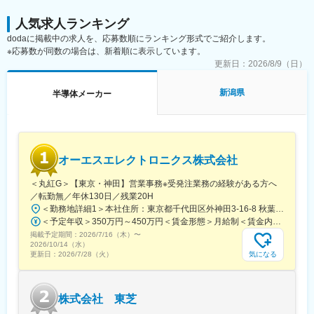
■長期就業可能な環境：
（3）キャリア研修(エンジニア研修1か月)：
資格手当があり、技術・語学系全138種の資格手当で年間最大で
まずはCADの使用方法など、適性や希望、現場でのご経験に併せ
人気求人ランキング
60万円支給します。交流会でもある技術者会やIT・技術研修が充
て受講いただきます。
dodaに掲載中の求人を、応募数順にランキング形式でご紹介します。
実しています。地域手当＋住宅補助で自己負担8000円～も可能で
（4）エンジニア職としての勤務スタート(CADオペレーターや機
※応募数が同数の場合は、新着順に表示しています。
す。また、年2回の帰省旅費往復分全額負担しています。
械制御・試験測定など)
更新日：
2026/8/9（日）
変更の範囲：会社の定める業務
■過去入社者
新潟県
半導体メーカー
多くの未経験の方がエンジニアとして活躍しています！飲食店・
講師・クリーニング会社・海上自衛隊・食品工場での調理経験・
管理栄養士等ご経歴は様々です。
■充実したフォロー体制※当社の強みはココ！
オーエスエレクトロニクス株式会社
受入教育や定期面談を行う「クライアントリーダー」、経験20年
以上を有している技術面のスペシャリスト「シニアエキスパー
＜丸紅G＞【東京・神田】営業事務※受発注業務の経験がある方へ
ト」、クライアントとやり取りをしている「営業担当」がエンジ
／転勤無／年休130日／残業20H
ニアに対して月1回の面談を行うような体制になっています。配属
＜勤務地詳細1＞本社住所：東京都千代田区外神田3-16-8 秋葉原三和東洋ビル5F勤務地最寄駅：東京メトロ銀座線／末広町駅受動喫煙対策：屋内全面禁煙＜勤務地詳細2＞本社住所：東京都千代田区外神田3-16-8 秋葉原三和東洋ビル5F勤務地最寄駅：東京メトロ銀座線／末広町駅受動喫煙対策：屋内全面禁煙変更の範囲：会社の定める事業所（リモートワーク含む）
された後、ご不安なことや技術面での相談、今後のキャリアに関
＜予定年収＞350万円～450万円＜賃金形態＞月給制＜賃金内訳＞月額（基本給）：184,000円～220,000円その他固定手当/月：22,000円～50,000円＜月給＞206,000円～270,000円＜昇給有無＞有＜残業手当＞有＜給与補足＞■賞与：年2回（前年度実績：3.6ヵ月）■年収はご年齢・経験により決定します。上記初年度賞与は寸志での計算となる場合があります。賃金はあくまでも目安の金額であり、選考を通じて上下する可能性があります。月給(月額)は固定手当を含めた表記です。
して柔軟に話ができる環境を整えています。
掲載予定期間：
2026/7/16（木）
〜
2026/10/14（水）
■モデル年収
気になる
更新日：
2026/7/28（火）
・350万円/入社 2年目 月額23万円＋残業＋賞与
・520万円/入社 8年目 グループリーダー 月額40万円＋残業＋
賞与
株式会社 東芝
・860万円/入社15年目 ゼネラルマネージャー 月額62万円＋残
業＋賞与