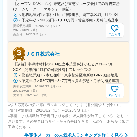
【オープンポジション】東芝及び東芝グループ会社での総務業務
(チームリーダー・マネジャー候補)
■長期就業可能な環境：
＜勤務地詳細1＞本社住所：神奈川県川崎市幸区堀川町72-34 ラゾーナ川崎東芝ビル勤務地最寄駅：JR線／川崎駅受動喫煙対策：屋内喫煙可能場所あり＜勤務地詳細2＞府中事業所住所：東京都府中市東芝町1 勤務地最寄駅：JR武蔵野線／北府中駅受動喫煙対策：敷地内喫煙可能場所あり＜勤務地詳細3＞浜川崎工場住所：神奈川県川崎市川崎区浮島町2-1 勤務地最寄駅：京急大師線／小島新田駅受動喫煙対策：敷地内全面禁煙変更の範囲：会社の定める事業所
資格手当があり、技術・語学系全138種の資格手当で年間最大で
＜予定年収＞900万円～1,100万円＜賃金形態＞月給制補足事項なし＜賃金内訳＞月額（基本給）：480,000円～600,000円＜月給＞480,000円～600,000円＜昇給有無＞有＜残業手当＞有＜給与補足＞※スキル・経験・年齢等を考慮し決定致します。※本求人票の記載年収はあくまで想定額であり保証額ではありません。■昇給：年1回■賞与：年2回（7月・12月）※業績連動型となります。賃金はあくまでも目安の金額であり、選考を通じて上下する可能性があります。月給(月額)は固定手当を含めた表記です。
60万円支給します。交流会でもある技術者会やIT・技術研修が充
掲載予定期間：
実しています。地域手当＋住宅補助で自己負担8000円～も可能で
2026/7/23（木）
〜
2026/10/21（水）
す。また、年2回の帰省旅費往復分全額負担しています。
気になる
更新日：
2026/8/5（水）
変更の範囲：会社の定める業務
ＪＳＲ株式会社
【汐留】半導体材料のSCM担当◆英語を活かせるグローバル
SCM【将来的に駐在の可能性有】フレックス◎
＜勤務地詳細1＞本社住所：東京都港区東新橋1-9-2 勤務地最寄駅：都営大江戸線／ゆりかもめ線／汐留駅受動喫煙対策：敷地内全面禁煙＜勤務地詳細2＞海外（台湾／欧州）住所：海外 受動喫煙対策：屋内全面禁煙変更の範囲：会社の定める事業所
＜予定年収＞526万円～847万円＜賃金形態＞月給制補足事項無し＜賃金内訳＞月額（基本給）：300,000円～480,000円＜月給＞300,000円～480,000円＜昇給有無＞有＜残業手当＞有＜給与補足＞※経験・能力に応じて当社規定により決定いたします。【昇給】年1回（4月）【賞与】年2回（6・12月）■上記にプラスして支給される手当時間外手当、休日出勤手当、深夜手当、通勤手当、海外駐在関連手当、ライフサポート手当、住宅補助、家族手当、カフェテリアプラン ※一部は該当者のみ賃金はあくまでも目安の金額であり、選考を通じて上下する可能性があります。月給(月額)は固定手当を含めた表記です。
掲載予定期間：
2026/7/27（月）
〜
2026/10/25（日）
気になる
更新日：
2026/7/31（金）
※求人応募数の多い順にランキングしています（非公開求人は除く）。
※集計対象期間：2026/8/2（日）～2026/8/8（土）
※事情により掲載終了予定日よりも前に求人募集が終了していることもご
ざいます。その場合は当サイトから応募はできませんので、あらかじめご
了承ください。
半導体メーカー
の人気求人ランキングを詳しく見る