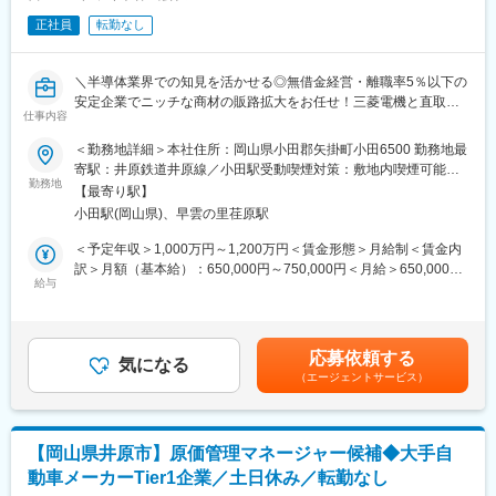
正社員
転勤なし
■おススメポイント：
◎三菱電機の疎開工場として設立し、現在も独自技術とデザイン
性を強みにパートナー企業として安定的に案件を獲得しており盤
＼半導体業界での知見を活かせる◎無借金経営・離職率5％以下の
石な経営基盤がございます。
安定企業でニッチな商材の販路拡大をお任せ！三菱電機と直取引
◎月平均残業時間は20時間程度、土日休み、福利厚生も充実して
仕事内容
／
おり腰を落ち着いて働きたい方にはぴったりです。
＜勤務地詳細＞本社住所：岡山県小田郡矢掛町小田6500 勤務地最
◎社内ベンチャー的な立ち位置の部署になります。役割に囚われ
■業務概要
寄駅：井原鉄道井原線／小田駅受動喫煙対策：敷地内喫煙可能場
ず、事業化に向けて自発的に働きたい方、裁量を持って働きたい
当社にて製造を行う半導体ウエハーの保管搬送用容器や研磨キャ
勤務地
所あり
方を歓迎いたします。
【最寄り駅】
リアの拡販に関する業務をお任せいたします。
◎中途採用社員が7割～8割を占める同社では、各自の努力と成果
小田駅(岡山県)、早雲の里荏原駅
販売先は国内・海外となり、国内・海外既存顧客へのフォロー・
による人事評価を行っています。新卒も中途も分け隔てなく、キ
新規開拓を担当頂く予定です。
＜予定年収＞1,000万円～1,200万円＜賃金形態＞月給制＜賃金内
ャリア形成が可能です。
状況に応じて海外出張（北米がメイン・ヨーロッパ、中国の一部
訳＞月額（基本給）：650,000円～750,000円＜月給＞650,000円
も担当頂きます）も年数回程度で発生します。
給与
～750,000円＜昇給有無＞有＜残業手当＞無＜給与補足＞※スキ
■当社の特徴：
そのほか、半導体業界のマーケット調査やビジネステーマ発掘
ル、能力、前年収等を考慮して年収を提示します。■昇給：年1回
当社では、ブレーカー、スマートメーター、カーオーディオ、カ
（新事業領域）もお任せをしたいと考えております。
（4月）■賞与：年2回（7月、12月）※年4.5か月賃金はあくまでも
ーナビゲーション、カーエアコン、半導体関連容器、ハードディ
目安の金額であり、選考を通じて上下する可能性があります。月
スク用研磨キャリアなどのプラスチック部品、製品およびプラス
応募依頼する
＜ご入社される方への期待＞
気になる
給(月額)は固定手当を含めた表記です。
チック用金型の設計製造を行っています。材料検討、金型設計製
（エージェントサービス）
◎所長ポジションへの着任！
作から成形、二次加飾加工、組立までのトータルな一貫生産シス
現在本業務は所長1名（60代中盤）にて遂行されております。
テムの確立は、当社最大強みです。また、国内だけに留まらず、
そのため、半年から1年をかけて現所長より引継ぎをいただき、プ
中国、タイにも当社の技術を支える設備を有しています。
レイングマネージャーとして5年・10年後を担う所長ポジション
【岡山県井原市】原価管理マネージャー候補◆大手自
で活躍いただける方を募集しております。
動車メーカーTier1企業／土日休み／転勤なし