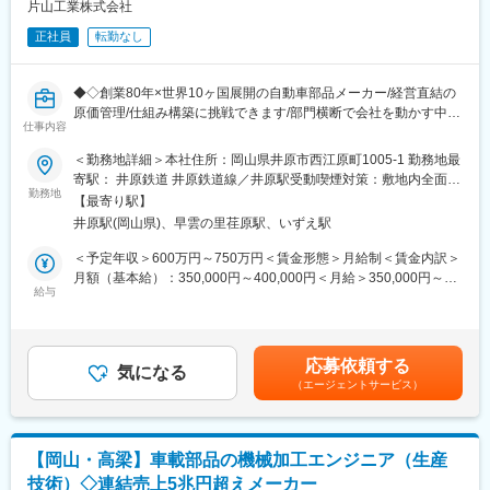
◎国内外への販路拡大！
片山工業株式会社
あなたのこれまでのご経験を活かし、国内外問わず、半導体ウエ
正社員
転勤なし
ハーを使っている会社に搬送用のキャリア等の販路拡大がミッシ
ョンとなります。
※業務範囲や裁量権が大きく、これまで培われたご経験を存分に発
◆◇創業80年×世界10ヶ国展開の自動車部品メーカー/経営直結の
揮して事業拡大を行いたい！というチャレンジ精神旺盛な方には
原価管理/仕組み構築に挑戦できます/部門横断で会社を動かす中核
ぴったりな環境です。
仕事内容
ポジション/フレックス×年休121日◆◇
■おすすめPOINT ＼“原価をつくる”仕組みをゼロから構築する経
＜勤務地詳細＞本社住所：岡山県井原市西江原町1005-1 勤務地最
■おススメポイント
営重要ポジション／
寄駅： 井原鉄道 井原鉄道線／井原駅受動喫煙対策：敷地内全面禁
・三菱電機パートナー企業のプラスチック部品メーカーです。
・営業主導で分散していた見積業務を刷新し、会社の利益率を改
勤務地
煙変更の範囲：会社の定める事業所
一貫製造体制による高い技術力×デザイン性×量産体制が強みに、
【最寄り駅】
善する中核ミッション！
安定的に案件を獲得しており盤石な経営基盤がございます。
井原駅(岡山県)、早雲の里荏原駅、いずえ駅
・常務執行役員直轄のため、成果が経営に直結する高い影響力を
・安定した経営基盤の下、海外展開や医療・半導体など新規分野
発揮できます。
＜予定年収＞600万円～750万円＜賃金形態＞月給制＜賃金内訳＞
にも積極的に展開している岡山の成長優良企業です。
・自動車部品に加え建設機械・福祉など多角事業で安定成長を実
月額（基本給）：350,000円～400,000円＜月給＞350,000円～
現！
給与
400,000円＜昇給有無＞有＜残業手当＞無＜給与補足＞賞与実
■当社の特徴：
績：年2回＜残業手当＞・管理者の場合は手当に含むため支給無・
当社では、ブレーカー、スマートメーター、カーオーディオ、カ
■職務内容：
監督者の場合は支給有賃金はあくまでも目安の金額であり、選考
ーナビゲーション、カーエアコン、半導体関連容器、
原価管理部門の立ち上げリーダーとして、原価算出・見積精度向
を通じて上下する可能性があります。月給(月額)は固定手当を含め
ハードディスク用研磨キャリアなどのプラスチック部品、製品お
応募依頼する
上・仕組み構築まで一貫して担当いただきます。
気になる
た表記です。
よびプラスチック用金型の設計製造を行っています。
（エージェントサービス）
具体的には、顧客要求や市場価格を基に製品の目標原価を設定
材料検討、金型設計製作から成形、二次加飾加工、組立までのト
し、部品単位・工程単位でコストを分解。
ータルな一貫生産システムの確立は、当社最大強みです。
設計・購買・生産部門と連携しながら、週3～10件程度の見積案
また、国内だけに留まらず、中国、タイにも当社の技術を支える
件に関与し、精度とスピードの両立を実現します。
設備を有しています。
【岡山・高梁】車載部品の機械加工エンジニア（生産
また、属人的だった原価算出プロセスを標準化し、誰でも再現可
技術）◇連結売上5兆円超えメーカー
能な仕組みへと構築することが最大のミッションです。