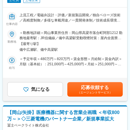
正社員
上場企業
上流工程／電磁弁設計・評価／新規製品開発／独自ベローズ技術
／高精度制御／多様な車載用途／一貫開発体制／技術成長環境／
仕事内容
NOKグループ安定基盤
＜勤務地詳細＞岡山事業所住所：岡山県高梁市落合町阿部1212 勤
■業務内容：
務地最寄駅：JR伯備線／備中高梁駅受動喫煙対策：屋内全面禁煙
イーグル工業株式会社 岡山事業場にて、自動車向け電磁弁製品の
勤務地
変更の範囲：会社の定める事業所
【最寄り駅】
設計・評価・開発試験をご担当いただきます。四輪・二輪・特装
備中広瀬駅、備中高梁駅
車両・建設機械など多様な車両向け部品の開発に携わり、構想設
計から量産化まで一貫して関われるポジションです。
＜予定年収＞480万円～820万円＜賃金形態＞月給制＜賃金内訳＞
＜具体的な業務例＞
月額（基本給）：251,000円～425,000円＜月給＞251,000円～
・油圧・圧力制御用ソレノイドバルブの設計・評価
給与
425,000円＜昇給有無＞有＜残業手当＞有＜給与補足＞※経験・能
・構想設計、CADによる製図
力等を十分考慮の上、規定により優遇します。※上記は基本給＋時
・評価用サンプルの製作／機能評価試験の実施
間外労働手当＋賞与（年2回）を含む想定年収です。■昇給：年1
・顧客仕様に基づく製品開発・量産化対応
回（4月） ■賞与：年2回（6月・12月）賃金はあくまでも目安の
応募依頼する
気になる
金額であり、選考を通じて上下する可能性があります。月給(月額)
（エージェントサービス）
＜このポジションの特徴＞
は固定手当を含めた表記です。
・新規案件の開発にも関与でき、独自性の高い製品開発に携われ
る環境
・開発着手から量産移行まで一貫して関われるため、エンジニア
【岡山/矢掛】医療機器に関する営業企画職 ＜年収800
としての成長が期待てきるポジション
万～＞◇三菱電機のパートナー企業／新規事業拡大
■担当製品について
冨士ベークライト株式会社