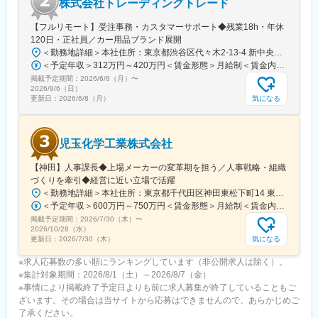
株式会社トレーディングトレード
【フルリモート】受注事務・カスタマーサポート◆残業18h・年休
120日・正社員／カー用品ブランド展開
＜勤務地詳細＞本社住所：東京都渋谷区代々木2-13-4 新中央ビル4F受動喫煙対策：屋内全面禁煙変更の範囲：会社の定める事業所（リモートワーク含む）
＜予定年収＞312万円～420万円＜賃金形態＞月給制＜賃金内訳＞月額（基本給）：260,000円～350,000円＜月給＞260,000円～350,000円＜昇給有無＞有＜残業手当＞有＜給与補足＞※上記は目安であり、スキル・経験により変動します。■昇給：年2回■賞与：年1回 ※賞与は経験・スキルに応じて決定し、業績に応じて変動します。賃金はあくまでも目安の金額であり、選考を通じて上下する可能性があります。月給(月額)は固定手当を含めた表記です。
掲載予定期間：
2026/6/8（月）
〜
2026/9/6（日）
気になる
更新日：
2026/6/8（月）
児玉化学工業株式会社
【神田】人事課長◆上場メーカーの変革期を担う／人事戦略・組織
づくりを牽引◆経営に近い立場で活躍
＜勤務地詳細＞本社住所：東京都千代田区神田東松下町14 東信神田THビル5F勤務地最寄駅：JR各線・東京メトロ日比谷線／秋葉原駅、都営新宿線 岩本町駅受動喫煙対策：屋内全面禁煙
＜予定年収＞600万円～750万円＜賃金形態＞月給制＜賃金内訳＞月額（基本給）：420,000円～530,000円＜月給＞420,000円～530,000円＜昇給有無＞有＜残業手当＞無＜給与補足＞■残業手当：管理監督署のため支給無し ※深夜金手当有■昇給：年1回■賞与：年2回賃金はあくまでも目安の金額であり、選考を通じて上下する可能性があります。月給(月額)は固定手当を含めた表記です。
掲載予定期間：
2026/7/30（木）
〜
2026/10/28（水）
気になる
更新日：
2026/7/30（木）
※求人応募数の多い順にランキングしています（非公開求人は除く）。
※集計対象期間：2026/8/1（土）～2026/8/7（金）
※事情により掲載終了予定日よりも前に求人募集が終了していることもご
ざいます。その場合は当サイトから応募はできませんので、あらかじめご
了承ください。