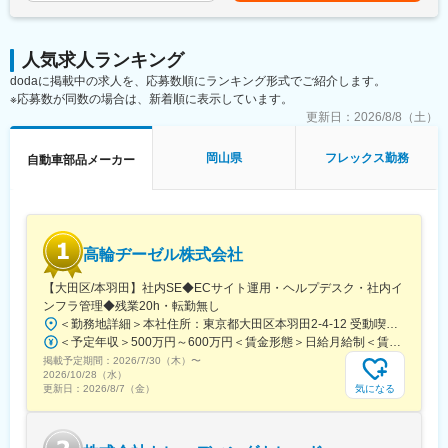
技術が会社全体に広がる実感を得られます。将来的には海外拠点
・平均残業20時間程度となっております。
への展開や技術指導に携わる機会もあり、グローバルに活躍でき
・夜勤対応、急な土日対応なしとなります。
る可能性も広がっています！
※土日出社対応必要な場合は事前に報告あり
人気求人ランキング
■企業の魅力：
dodaに掲載中の求人を、応募数順にランキング形式でご紹介します。
■担当製品について
自動車部品だけでなく、建設機械や福祉関連など多角的に事業を
※応募数が同数の場合は、新着順に表示しています。
自動車整備用リフト、自動車検査機器、高圧洗浄機
展開。景気変動にも強く、コロナ禍においても安定した黒字経営
https://altia.co.jp/product-attractiveness/
更新日：
2026/8/8（土）
を継続しています。託児所や社員食堂など福利厚生も充実してお
り、長期的なキャリア形成が可能な環境です◎
■競合優位：
岡山県
フレックス勤務
自動車部品メーカー
機械工具業界の中で唯一、自社内に製造機能を持っており、車検
変更の範囲：会社の定める業務
機器・リフトといった主力製品については、自社で開発製造した
製品をお客さまにお届けしております。企画/開発/設計/製造/販売/
アフターサービスまでを自社で一貫して担当できることは同業他
社と比べて大きな強みです。ご担当頂く自動車整備機器において
高輪ヂーゼル株式会社
は、国からの認可を得たのは国内たった4社であり、当社はそのう
ちの1社です。
【大田区/本羽田】社内SE◆ECサイト運用・ヘルプデスク・社内イ
ンフラ管理◆残業20h・転勤無し
■安定性
＜勤務地詳細＞本社住所：東京都大田区本羽田2-4-12 受動喫煙対策：屋内全面禁煙変更の範囲：会社の定める事業所
ブレーキアシストシステムなど先進安全装置が車両に数多く搭載
＜予定年収＞500万円～600万円＜賃金形態＞日給月給制＜賃金内訳＞月額（基本給）：300,000円～350,000円/月21日間勤務想定＜想定月額＞300,000円～350,000円＜昇給有無＞有＜残業手当＞有＜給与補足＞※別途、諸手当（一律）を支給※給与詳細は経験・能力を考慮のうえ決定■昇給：年1回■賞与：年2回 前年実績3.5カ月賃金はあくまでも目安の金額であり、選考を通じて上下する可能性があります。月給(月額)は固定手当を含めた表記です。
されている現状を受け、法定の検査項目が直近で追加され、法定
掲載予定期間：
2026/7/30（木）
〜
対応のため同社が提供する機器は顧客の企業活動に必須であり、
2026/10/28（水）
車両の進化に伴い、継続して将来性を持ち続けるビジネスを同社
気になる
更新日：
2026/8/7（金）
が行っていること、特定の企業に依存して事業活動が左右されに
く状況となります。