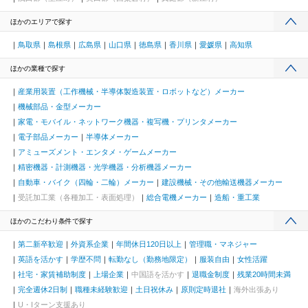
ほかのエリアで探す
鳥取県
島根県
広島県
山口県
徳島県
香川県
愛媛県
高知県
ほかの業種で探す
産業用装置（工作機械・半導体製造装置・ロボットなど）メーカー
機械部品・金型メーカー
家電・モバイル・ネットワーク機器・複写機・プリンタメーカー
電子部品メーカー
半導体メーカー
アミューズメント・エンタメ・ゲームメーカー
精密機器・計測機器・光学機器・分析機器メーカー
自動車・バイク（四輪・二輪）メーカー
建設機械・その他輸送機器メーカー
受託加工業（各種加工・表面処理）
総合電機メーカー
造船・重工業
ほかのこだわり条件で探す
第二新卒歓迎
外資系企業
年間休日120日以上
管理職・マネジャー
英語を活かす
学歴不問
転勤なし（勤務地限定）
服装自由
女性活躍
社宅・家賃補助制度
上場企業
中国語を活かす
退職金制度
残業20時間未満
完全週休2日制
職種未経験歓迎
土日祝休み
原則定時退社
海外出張あり
U・Iターン支援あり