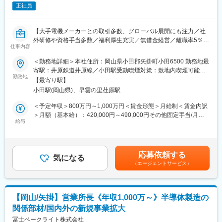
イーグル工業株式会社が手がける自動車向け電磁弁製品は、車両
正社員
のサスペンションやトランスミッション、エアコンなどのシステ
ムに組み込まれ、油圧や圧力を精密に制御する重要な部品です。
これらの製品は、快適性や安全性の向上に貢献しており、独自技
【大手電機メーカーとの取引多数、グローバル展開にも注力／社
術による高性能な設計が特徴です。
外研修や資格手当多数／福利厚生充実／無借金経営／離職率5％以
＜製品の強み＞
仕事内容
下／安定企業で長期的に就業したい方におすすめの求人です】
独自のベローズ構造による高精度な圧力制御を実現し、他社製品
＜勤務地詳細＞本社住所：岡山県小田郡矢掛町小田6500 勤務地最
と差別化されています。低漏れ・低摩擦・軽量・低騒音といった
■業務内容：
寄駅：井原鉄道井原線／小田駅受動喫煙対策：敷地内喫煙可能場
設計特性により、快適性と信頼性を両立。さらに、広範な温度・
医療機器分野の製品の販路拡大を担当いただける方を募集致しま
勤務地
所あり
振動環境に耐える高い耐久性を備え、長期使用にも安心です。サ
【最寄り駅】
す。医療機器用の部品を以前から製造していましたが、事業拡大
スペンション、トランスミッション、エアコンなど多様な車載用
小田駅(岡山県)、早雲の里荏原駅
のため顧客の販路拡大、製品を開発いただく技術営業のようなポ
途に対応した製品ラインナップを持ち、顧客ニーズに柔軟に応え
ジションとなります。ご経験を発揮してマルチに活躍されたい方
＜予定年収＞800万円～1,000万円＜賃金形態＞月給制＜賃金内訳
ることが可能です。これらの技術力と製品展開により、競合他社
をお待ちしております。
＞月額（基本給）：420,000円～490,000円その他固定手当/月：
に対して優位性を築いています。
給与
50,000円～90,000円＜月給＞470,000円～580,000円＜昇給有無
■採用背景：
＞有＜残業手当＞有＜給与補足＞※スキル、能力、前年収等を考慮
■働く環境
当社の主力業界である自動車、ブレーカー、半導体に次ぐ事業の
して年収を提示します。■その他固定手当：資格手当■昇給：年1
・在宅勤務制度あり
柱を今後育てていきたいと考えております。これまでの製造で培
回（4月）■賞与：年2回（7月、12月）※年4.5ヶ月分賃金はあくま
・勤務時間： 8:00～16：50（フレックス制度あり）
応募依頼する
った技術に加え、医療機器分野にて事業拡大いただける方を迎え
気になる
でも目安の金額であり、選考を通じて上下する可能性がありま
・休日：完全週休2日制（土日）、年末年始、GW、夏季休暇
（エージェントサービス）
るための募集となります。
す。月給(月額)は固定手当を含めた表記です。
・福利厚生：独身寮、社宅、持家制度、社員持株制度、退職金・
年金制度、社内預金制度、貸付金制度、海外研修制度など
■組織構成：
新事業推進部として現在6名程度の社員が在籍しております。
【岡山/矢掛】営業所長《年収1,000万～》半導体製造の
（営業・技術職担当1～2名、設計担当3～4名）
関係部材/国内外の新規事業拡大
医療業界に関わる製品の拡大に向け、ノウハウをお持ちの方を募
変更の範囲：会社の定める業務
集しております。
冨士ベークライト株式会社