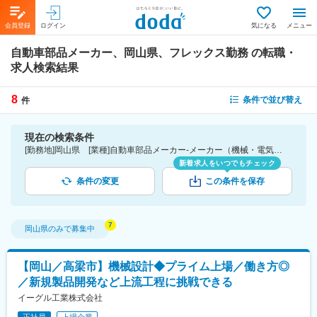
会員登録
ログイン
気になる
メニュー
自動車部品メーカー、岡山県、フレックス勤務
の転職・
求人検索結果
8
条件で並び替え
件
現在の検索条件
[勤務地]岡山県 [業種]自動車部品メーカー-メーカー（機械・電気）業界 [詳細条件](休日・働き方)フレックス勤務
新着求人をいつでもチェック
条件の変更
この条件を保存
岡山県
のみで募集中
【岡山／高梁市】機械設計◆プライム上場／働き方◎
／新規製品開発など上流工程に挑戦できる
イーグル工業株式会社