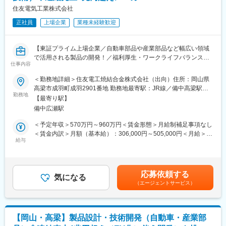
加えて、原価データの可視化や分析を行い、経営層へのレポーテ
住友電気工業株式会社
ィングも担います。将来的には3～4名規模の組織を率い、育成や
正社員
上場企業
業種未経験歓迎
体制強化にも携わります！
■この仕事で実現できること：
【東証プライム上場企業／自動車部品や産業部品など幅広い領域
・営業主導から脱却し、会社全体の意思決定基盤を変革！
で活用される製品の開発！／福利厚生・ワークライフバランス
・原価を“算出する”だけでなく“仕組みとして定着させる”経験◎
仕事内容
◎】
・部門横断で全体最適を実現し、経営視点を習得！
■業務内容：
＜勤務地詳細＞住友電工焼結合金株式会社（出向）住所：岡山県
粉末冶金法を用いた自動車用構造部品(エンジン、駆動部など)の
高梁市成羽町成羽2901番地 勤務地最寄駅：JR線／備中高梁駅受
■キャリアパス：
NC旋盤、マシニングセンター、研磨機などによる加工工程設計、
勤務地
動喫煙対策：屋内全面禁煙変更の範囲：当社国内外各事業所(関連
経営層に直結する原価管理のプロフェッショナルとして、大きな
【最寄り駅】
加工技術開発、改善をお任せします。
会社及び関係する諸団体含む)
裁量と影響力を持って働けることが最大の魅力です。
備中広瀬駅
〇具体的には・・・
原価最適化を推進することで、会社の収益性向上に直接貢献する
・顧客図面に対して、粉末冶金法に適した形状におけるコスト競
＜予定年収＞570万円～960万円＜賃金形態＞月給制補足事項なし
やりがいを実感できます。製造、営業、技術職などの経験を活か
争力のある加工方法や加工設備、ツールレイアウトなどを提案。
＜賃金内訳＞月額（基本給）：306,000円～505,000円＜月給＞
し、他部門を巻き込みながら会社全体を動かすことができ、経営
受注後は初期管理に基づき機械加工工程整備、試作、場合によっ
給与
306,000円～505,000円＜昇給有無＞有＜残業手当＞有＜給与補足
視点を持ってキャリアアップしたい方に最適なポジションです。
ては 受注に先立って全切削加工なども対応いただきます。仕入
＞※経験・能力等を考慮の上、当社規定により決定します。■昇
先加工の場合は技術指導もお任せします。
給：年1回（4月）■賞与：年2回（6月・12月）賃金はあくまでも
■当社の特徴・魅力：
・量産立上後はコスト低減活動、必要に応じて新技術や新工法の
目安の金額であり、選考を通じて上下する可能性があります。月
《1》グローバル展開 自動車部品メーカーとして成長し、現在は
応募依頼する
開発も対応いただきます。
気になる
給(月額)は固定手当を含めた表記です。
世界10ヶ国13拠点で事業を展開しています。
（エージェントサービス）
《2》安定基盤 自動車部品に加え複数事業を展開し、景気変動下
■配属先（住友電工焼結合金株式会社）について
でも安定した経営を実現しています。
入社後は住友電工焼結合金株式会社（焼結部品の専門メーカー／
《3》成長環境 新製品開発や海外連携の機会があり、現場発信の
勤務地：岡山県）に住友電気工業より在籍出向となります。待
アイデアが活かされる風土です。
【岡山・高梁】製品設計・技術開発（自動車・産業部
遇・給与は住友電気工業と変わりません。