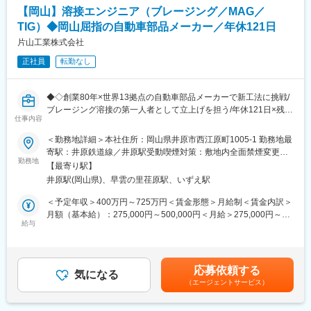
遇・給与は住友電気工業と変わりません。
【岡山】溶接エンジニア（ブレージング／MAG／
変更の範囲：会社の定める業務
TIG）◆岡山屈指の自動車部品メーカー／年休121日
■就業環境：
・半日有休休暇、時間単位有給休暇などがあるため、年間平均有
片山工業株式会社
休取得日数は15.7日と取得日数が高いです。また、在宅勤務制度
正社員
転勤なし
もあるため、メリハリをつけて働くことができます。
・カフェテリアプラン制度、保活コンシェルジュなど、福利厚生
も充実しております。
◆◇創業80年×世界13拠点の自動車部品メーカーで新工法に挑戦/
・女性の育児休業復帰率100%、男性育児休業取得率97%、子育
ブレージング溶接の第一人者として立上げを担う/年休121日×残業
てしながら働く女性社員350人以上とライフイベントにあわせて
仕事内容
月10h程度で働きやすさ抜群◆◇
柔軟に働くことができる環境です。
■おすすめPOINT ＼新工法導入の“中核ポジション”として裁量大
＜勤務地詳細＞本社住所：岡山県井原市西江原町1005-1 勤務地最
きく活躍できる環境／
寄駅：井原鉄道線／井原駅受動喫煙対策：敷地内全面禁煙変更の
■当社の特徴、魅力：
・スバルやマツダ等大手自動車メーカーと直接取引を行う安定企
勤務地
範囲：会社の定める事業所
・福利厚生、待遇（平均年収820万円）がよく、また創業以来人
【最寄り駅】
業での勤務◎
員削減等を行ったことがない企業です。日本を代表するグローバ
井原駅(岡山県)、早雲の里荏原駅、いずえ駅
・新規ポジションのため、ブレージング溶接の導入～社内展開ま
ルメーカーで世界を相手に長期間安心してキャリアを構築するこ
で一貫して関われるやりがいあり！
＜予定年収＞400万円～725万円＜賃金形態＞月給制＜賃金内訳＞
とができます。事業安定の一つの実証ですが、世界の各資本市場
・ロボット溶接（ヤスカワ製）中心で、生産性×品質向上の両面に
月額（基本給）：275,000円～500,000円＜月給＞275,000円～
で機関投資家に大きな影響を及ぼしていている「Moodys社」格付
携われる◎
給与
500,000円＜昇給有無＞有＜残業手当＞有賃金はあくまでも目安
けでA1の最高評価を獲得されています。
・平均勤続年数21年以上！長く働ける環境が整っています
の金額であり、選考を通じて上下する可能性があります。月給(月
・競争力の源泉が「人」であることを深く認識し、その育成に積
額)は固定手当を含めた表記です。
極投資を行ってきたことが、ここ数年の成長につながっていま
■職務内容：
す。
応募依頼する
自動車部品（サッシュ等）の量産工程における溶接業務をお任せ
気になる
・現在の全社的な取り組みの一つが「グループグローバル」。売
（エージェントサービス）
します。特に、事業拡大に向けたブレージング溶接の導入・定着
上の60％以上を海外が締め、約40ヵ国で事業を展開しています。
がミッションです。
世界を視野に入れた採用や組織・制度づくりに取り組んでいま
＜具体的には＞