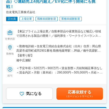
品）◇連結売上4兆円超え／EV化に伴う開発にも挑
変更の範囲：会社の定める業務
戦！
■就業環境：
・半日有休休暇、時間単位有給休暇などがあるため、年間平均有
住友電気工業株式会社
休取得日数は15.7日と取得日数が高いです。また、在宅勤務制度
正社員
上場企業
職種未経験歓迎
業種未経験歓迎
もあるため、メリハリをつけて働くことができます。
・カフェテリアプラン制度、保活コンシェルジュなど、福利厚生
も充実しております。
【東証プライム上場企業／自動車部品や産業部品など幅広い領域
・女性の育児休業復帰率100%、男性育児休業取得率97%、子育
で活用される製品の開発！／福利厚生・ワークライフバランス
てしながら働く女性社員350人以上とライフイベントにあわせて
仕事内容
◎】
柔軟に働くことができる環境です。
＜勤務地詳細＞住友電工焼結合金株式会社（出向）住所：岡山県
■業務内容：製品開発～量産立ち上げまでお任せいたします。
■当社の特徴、魅力：
高梁市成羽町成羽2901番地 勤務地最寄駅：JR線／備中高梁駅受
・粉末冶金を用いた機械部品の製品形状提案から量産立上
勤務地
・福利厚生、待遇（平均年収1020万円）がよく、また創業以来人
動喫煙対策：屋内全面禁煙
【最寄り駅】
・粉末冶金を用いた新製品、新技術の開発
員削減等を行ったことがない企業です。日本を代表するグローバ
備中広瀬駅
・軟磁性材を用いた電装部品の開発
ルメーカーで世界を相手に長期間安心してキャリアを構築するこ
〇具体的には・・・
とができます。事業安定の一つの実証ですが、世界の各資本市場
＜予定年収＞520万円～900万円＜賃金形態＞月給制補足事項なし
・製品仕様取り決め、見積、工程設計、試作評価、量産立上業務
で機関投資家に大きな影響を及ぼしていている「Moodys社」格付
＜賃金内訳＞月額（基本給）：290,000円～505,000円＜月給＞
・新技術・新工法の提案、開発、及び市場調査
給与
けでA1の最高評価を獲得されています。
290,000円～505,000円＜昇給有無＞有＜残業手当＞有＜給与補足
※自動車のEV化に伴い、従来の構造部品だけでなく機能部品（電
・競争力の源泉が「人」であることを深く認識し、その育成に積
＞※経験・能力等を考慮の上、当社規定により決定します。■昇
磁気／熱／防錆／樹脂関係）等の新規材料開発もお任せする可能
極投資を行ってきたことが、ここ数年の成長につながっていま
給：年1回（4月）■賞与：年2回（6月・12月）賃金はあくまでも
性あります。
す。
目安の金額であり、選考を通じて上下する可能性があります。月
応募依頼する
気になる
・現在の全社的な取り組みの一つが「グループグローバル」。売
給(月額)は固定手当を含めた表記です。
（エージェントサービス）
■配属先（住友電工焼結合金株式会社）について
上の60％以上を海外が締め、約40ヵ国で事業を展開しています。
入社後は住友電工焼結合金株式会社（焼結部品の専門メーカー／
世界を視野に入れた採用や組織・制度づくりに取り組んでいま
勤務地：岡山県）に住友電気工業より在籍出向となります。待
す。