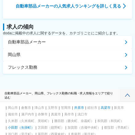
自動車部品メーカー
の人気求人ランキングを詳しく見る
求人の傾向
dodaに掲載中の求人に関するデータを、カテゴリごとにご紹介します。
自動車部品メーカー
岡山県
フレックス勤務
自動車部品メーカー、岡山県、フレックス勤務の転職・求人情報をエリアで絞り
込む
岡山市
倉敷市
津山市
玉野市
笠岡市
井原市
総社市
高梁市
新見市
備前市
瀬戸内市
赤磐市
真庭市
美作市
浅口市
久米郡（久米南町、美咲町）
勝田郡（勝央町、奈義町）
和気郡（和気町）
小田郡（矢掛町）
苫田郡（鏡野町）
加賀郡（吉備中央町）
都窪郡（早島町）
浅口郡（里庄町）
英田郡（西粟倉村）
真庭郡（新庄村）