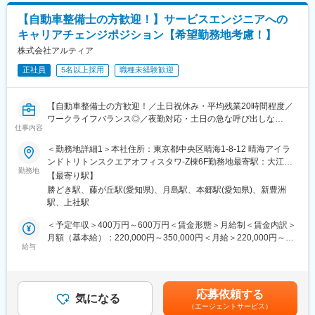
す。
・ブレージング溶接の試作対応（量産化に向けた検証・条件設
【自動車整備士の方歓迎！】サービスエンジニアへの
定）
キャリアチェンジポジション【希望勤務地考慮！】
・ロボット溶接設備（約80～90％）を用いた製造ラインでの溶接
業務
株式会社アルティア
・図面をもとにした溶接条件の設定、品質チェック
正社員
5名以上採用
職種未経験歓迎
・量産時の不具合改善や工程改善の提案
・安全面の管理や作業効率の向上施策の実施
1日の流れとしては、試作検討→条件出し→テスト→結果検証→改
【自動車整備士の方歓迎！／土日祝休み・平均残業20時間程度／
善提案といったサイクルを回し、量産化を目指していただきま
ワークライフバランス◎／夜勤対応・土日の急な呼び出しな
す。
仕事内容
し！】
＜勤務地詳細1＞本社住所：東京都中央区晴海1-8-12 晴海アイラ
■組織体制：
■業務内容：
ンドトリトンスクエアオフィスタワ-Z棟6F勤務地最寄駅：大江戸
配属部署は7～8名体制で、平均年齢は43歳。アットホームな雰囲
大手カーディーラーや車検場などに向けてリフト、サイドスリッ
勤務地
線／勝どき駅受動喫煙対策：屋内全面禁煙＜勤務地詳細2＞名古屋
気で、上司も現場に入りながら支援する環境です。今回ポジショ
【最寄り駅】
プテスターなどの整備・車検用機器の点検・メンテナンス・サー
支店住所：愛知県名古屋市名東区豊が丘26 勤務地最寄駅：名古屋
ンは専任担当をお任せできる中心人物として期待しています。
勝どき駅、藤が丘駅(愛知県)、月島駅、本郷駅(愛知県)、新豊洲
ビスフロントを行っていただきます。自ら点検、修理に赴く現場
市営地下鉄東山線／藤が丘駅受動喫煙対策：屋内全面禁煙
駅、上社駅
もありますが協力会社への対応依頼も頻繁に行っていただきま
■働き方：
す。特に、リフト、車検機などの据付・敷設工事は関係先をとり
＜予定年収＞400万円～600万円＜賃金形態＞月給制＜賃金内訳＞
・残業は月10時間程度と少なめ◎
まとめていただき、中心となって担当いただく業務です。
月額（基本給）：220,000円～350,000円＜月給＞220,000円～
・夜勤は基本なし
給与
350,000円＜昇給有無＞有＜残業手当＞有＜給与補足＞■昇給：年
・年間休日121日＋有給取得率約75％
■担当エリア
1回■賞与：年2回 ※前度実績4.2か月分賃金はあくまでも目安の金
・フレックスタイム制度あり（柔軟な働き方が可能）
半年程度のOJTを経て、他課員の状況や市況感を鑑みて担当を決
額であり、選考を通じて上下する可能性があります。月給(月額)は
定します。
固定手当を含めた表記です。
■キャリア・やりがい：
応募依頼する
気になる
新工法の導入という0→1のフェーズに関わることができ、自身の
（エージェントサービス）
■就業環境