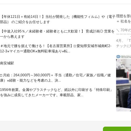
理想を形に
【年休121日＋有給14日！】当社が開発した｛機能性フィルム｝や｛電子
＝ 社名
部品｝ のご紹介をお任せします
＼ 70
【中途入社95％／未経験者・経験者ともに大歓迎！】 育成計画◎ 営業を
￣￣￣￣
一から教えます
4月、「
＃地元で腰を据えて働ける！【名古屋営業所】□ 愛知県安城市城南町2-
チックに
12-3※マイカー通勤OK※無料駐車場あり※転...
南安城駅
□ 月給：264,000円～360,000円＋ 手当（通勤／住宅／家族／役職／健
康）※経験・能力などを考慮の上、決...
1956年創業。金属やプラスチックなど、紙以外に印刷する「特殊印刷」
を強みに成長してきたメーカーです。車載部品、家...