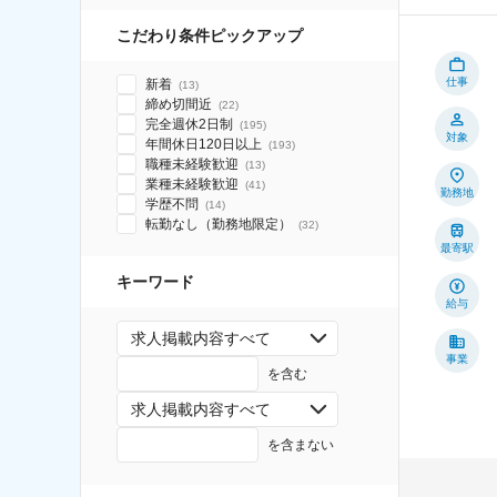
こだわり条件ピックアップ
仕事
新着
(
13
)
締め切間近
(
22
)
完全週休2日制
(
195
)
対象
年間休日120日以上
(
193
)
職種未経験歓迎
(
13
)
業種未経験歓迎
(
41
)
勤務地
学歴不問
(
14
)
転勤なし（勤務地限定）
(
32
)
最寄駅
キーワード
給与
求人掲載内容すべて
事業
を含む
求人掲載内容すべて
を含まない