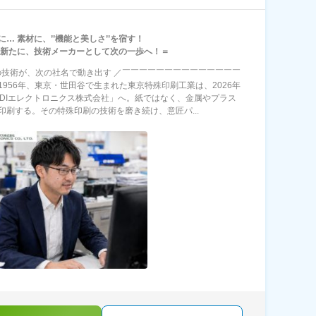
… 素材に、’’機能と美しさ’’を宿す！
を新たに、技術メーカーとして次の一歩へ！＝
年の技術が、次の社名で動き出す ／￣￣￣￣￣￣￣￣￣￣￣￣￣￣
1956年、東京・世田谷で生まれた東京特殊印刷工業は、2026年
TDIエレクトロニクス株式会社」へ。紙ではなく、金属やプラス
印刷する。その特殊印刷の技術を磨き続け、意匠パ...