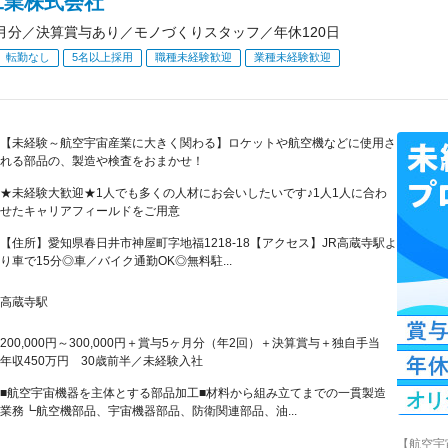
工業株式会社
月分／決算賞与あり／モノづくりスタッフ／年休120日
転勤なし
5名以上採用
職種未経験歓迎
業種未経験歓迎
【未経験～航空宇宙産業に大きく関わる】ロケットや航空機などに使用さ
れる部品の、製造や検査をおまかせ！
★未経験大歓迎★1人でも多くの人材にお会いしたいです♪1人1人に合わ
せたキャリアフィールドをご用意
【住所】愛知県春日井市神屋町字地福1218-18【アクセス】JR高蔵寺駅よ
り車で15分◎車／バイク通勤OK◎無料駐...
高蔵寺駅
200,000円～300,000円＋賞与5ヶ月分（年2回）＋決算賞与＋独自手当
年収450万円 30歳前半／未経験入社
■航空宇宙機器を主体とする部品加工■材料から組み立てまでの一貫製造
業務┗航空機部品、宇宙機器部品、防衛関連部品、油...
【航空宇