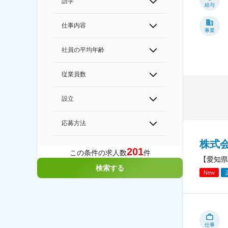
語学
給与
仕事内容
事業
社員の平均年齢
従業員数
設立
応募方法
株式
201
この条件の求人数
件
【愛知県
検索する
New
仕事