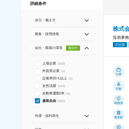
詳細条件
休日・働き方
株式
募集・採用情報
貿易事務
正社員
会社・職場の環境
選択中
上場企業
(
142
)
外資系企業
(
1
)
仕事
定着率95％以上
(
1
)
女性活躍
(
123
)
対象
自動車通勤OK
(
4
)
服装自由
(
201
)
勤務地
待遇・福利厚生
最寄駅