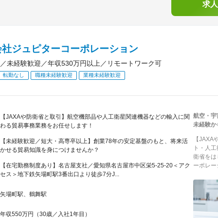
求人
会社ジュピターコーポレーション
／未経験歓迎／年収530万円以上／リモートワーク可
転勤なし
職種未経験歓迎
業種未経験歓迎
航空・宇
【JAXAや防衛省と取引】航空機部品や人工衛星関連機器などの輸入に関
未経験か
わる貿易事務業務をお任せします！
【JAX
【未経験歓迎／短大・高専卒以上】創業78年の安定基盤のもと、将来活
ト・人工
かせる貿易知識を身につけませんか？
衛省をは
【在宅勤務制度あり】名古屋支社／愛知県名古屋市中区栄5-25-20＜アク
ーポレー
セス＞地下鉄矢場町駅3番出口より徒歩7分J...
矢場町駅、鶴舞駅
年収550万円（30歳／入社1年目）