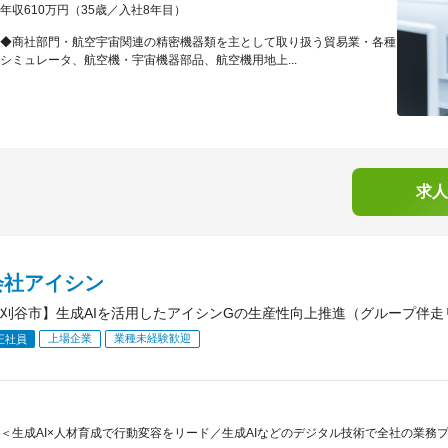
年収610万円（35歳／入社8年目）
◆商社部門・航空宇宙関連の精密機器類を主として取り扱う貿易業・各種
シミュレータ、航空機・宇宙機器部品、航空機用地上...
求人
会社アイシン
刈谷市】生成AIを活用したアイシンGの生産性向上推進（グループ伴走
上場企業
業種未経験歓迎
正社員
＜生成AI×人材育成で行動変容をリード／生成AIなどのデジタル技術で全社の業務