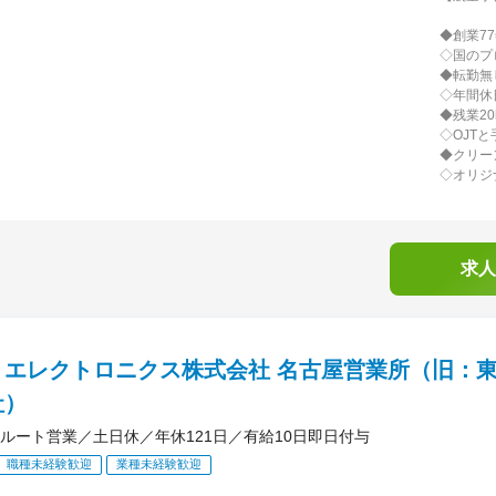
◆創業7
◇国のプ
◆転勤無
◇年間休
◆残業2
◇OJT
◆クリー
◇オリジ
求人
Ｉエレクトロニクス株式会社 名古屋営業所（旧：
社）
ルート営業／土日休／年休121日／有給10日即日付与
職種未経験歓迎
業種未経験歓迎