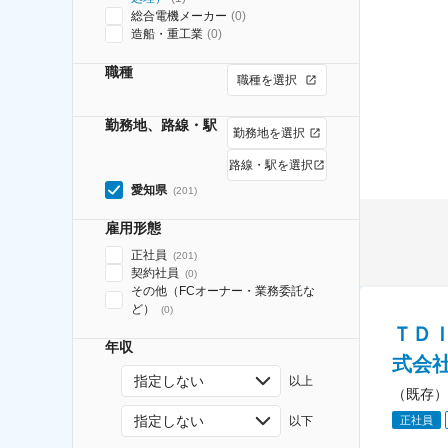
総合電機メーカー
(
0
)
造船・重工業
(
0
)
職種
職種を選択
勤務地、路線・駅
勤務地を選択
路線・駅を選択
愛知県
(
201
)
雇用形態
正社員
(
201
)
契約社員
(
0
)
その他（FCオーナー・業務委託な
ど）
(
0
)
ＴＤ
年収
式会
指定しない
以上
（既存）
指定しない
正社員
以下