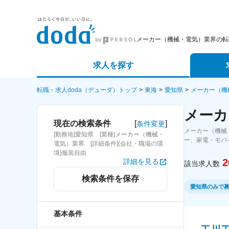
メーカー（機械・電気）業界の転
求人を探す
詳細条件から探す
エージェ
転職・求人doda（デューダ）トップ
東海
愛知県
メーカー（機
メーカ
新着求人から探す
スカウト
[
]
現在の検索条件
条件変更
メーカー（機械
[勤務地]愛知県 [業種]メーカー（機械・
求人特集から探す
パートナ
ー、家電・モバ
電気）業界 [詳細条件](会社・職場の環
境)服装自由
2
詳細を見る
該当求人数
検索条件を保存
愛知県のみで
基本条件