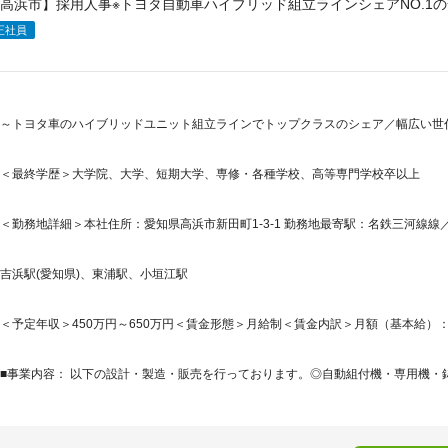
高浜市】採用人事※トヨタ自動車ハイブリッド組立ラインシェアNO.1
正社員
～トヨタ車のハイブリッドユニット組立ラインでトップクラスのシェア／幅広い世代
＜最終学歴＞大学院、大学、短期大学、専修・各種学校、高等専門学校卒以上
＜勤務地詳細＞本社住所：愛知県高浜市新田町1-3-1 勤務地最寄駅：名鉄三河線線／
吉浜駅(愛知県)、東浦駅、小垣江駅
＜予定年収＞450万円～650万円＜賃金形態＞月給制＜賃金内訳＞月額（基本給）：250,0
■事業内容： 以下の設計・製造・販売を行っております。◎自動組付機・専用機・鋳