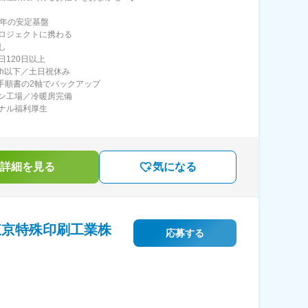
7年の安定基盤
ロジェクトに携わる
し
日120日以上
0h以下／土日祝休み
と手順書の2軸でバックアップ
ン工場／冷暖房完備
ナル福利厚生
詳細を見る
気になる
東京特殊印刷工業株
応募する