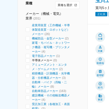
玉川
業種
業種を選択
賞与5ヶ
メーカー（機械・電気）
正社員
業界
(
201
)
産業用装置（工作機械・半導
体製造装置・ロボットなど）
メーカー
(
26
)
機械部品・金型メーカー
(
2
)
仕事
家電・モバイル・ネットワー
ク機器・複写機・プリンタメ
対象
ーカー
(
4
)
電子部品メーカー
(
1
)
半導体メーカー
(
0
)
勤務地
アミューズメント・エンタ
メ・ゲームメーカー
(
2
)
精密機器・計測機器・光学機
最寄駅
器・分析機器メーカー
(
3
)
自動車・バイク（四輪・二
輪）メーカー
(
8
)
給与
自動車部品メーカー
(
163
)
建設機械・その他輸送機器メ
ーカー
(
4
)
事業
受託加工業（各種加工・表面
処理）
(
1
)