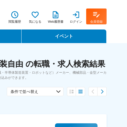
閲覧履歴
気になる
Web履歴書
ログイン
会員登録
イベント
転職イベント・転職セミナー
装自由 の転職・求人検索結果
転職フェア
械・半導体製造装置・ロボットなど）メーカー、機械部品・金型メーカ
転職セミナー動画
絞込みができます。
条件で並べ替え