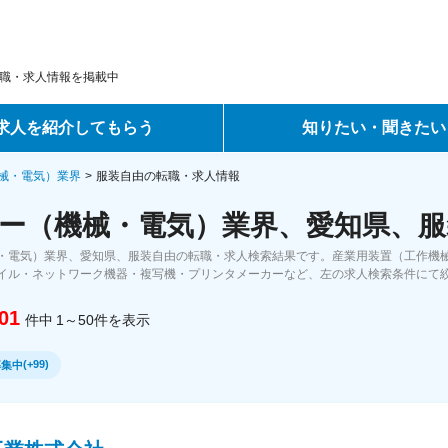
職・求人情報を掲載中
求人を紹介してもらう
知りたい・聞きたい
ントサービス
転職ノウハウ
械・電気）業界
服装自由の転職・求人情報
ー（機械・電気）業界、愛知県、服
サービス
データで見る転職
・電気）業界、愛知県、服装自由の転職・求人検索結果です。産業用装置（工作機
ーエージェントサービス
コラム・インタビュー
イル・ネットワーク機器・複写機・プリンタメーカーなど、左の求人検索条件にて
01
件中
1～50
件
を表示
転職Q&A
(
+99
)
募集中