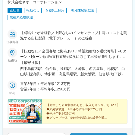
◇取扱い製品が社会インフラの根幹を担う、または補助する装置
株式会社ネオ・コーポレーション
のため、社会貢献性が非常に高い仕事です。
正社員
転勤なし
5名以上採用
職種未経験歓迎
■教育体制：
業種未経験歓迎
OJT研修が充実しており、業界未経験の方も多数活躍中です。
■当社の魅力：
【4割以上が未経験／上限なしのインセンティブ】電力コストを削
◎技術力…当社製品は上下水道、クリーンセンター、電力やガス
減する自社製品（電子ブレーカー）のご提案
仕事内容
などのエネルギー、食品、鉄鋼など様々な社会インフラで活躍し
ており、これらのプラントを安全に稼働させるための重要な役割
【転勤なし／全国各地に拠点あり／希望勤務地を選択可能】※Uタ
を担っています。制御システムや計測機器、監視システム等を開
ーン・Iターン歓迎※直行直帰※状況に応じて出張が発生します。実
発～販売、メンテナンスまで一貫して手がけ、科学と技術を融合
勤務地
は出張時の成約率は高い数字を誇ります。■大阪本店大阪府大阪市
【最寄り駅】
させ暮らしの基盤を支えています。
淀川区西中島4-3-24 GATETERRACESHINOSAKA 4階■仙台支店
西中島南方駅、仙台駅、袋町駅、大崎駅、名古屋駅、札幌駅、白
◎育成体制…社員の知識や技術を広げてほしいという思いから、
宮城県仙台市宮城野区榴岡 3-4-1 アゼリアヒルズ 6F■広島支店広
山駅(新潟県)、博多駅、高見馬場駅、新大阪駅、仙台駅(地下鉄)、
社内での勉強会をはじめ、参加したい展示会や外部セミナー等希
島県広島市中区中町8-18 広島クリスタルプラザ7階■東京支社東京
中電前駅、大崎広小路駅、近鉄名古屋駅、さっぽろ駅、東比恵
望があれば費用は会社負担参加いただけます。AIやIoTなど今後必
都品川区大崎1-6-4 新大崎勧業ビルディング9階■名古屋支店愛知
営業3年目：平均年収1213万円
駅、甲東中学校前駅、本通駅、名鉄名古屋駅、加治屋町駅
要な技術についても学び習得する機会を作っていきます。
県名古屋市中村区名駅1-1-1 JPタワー名古屋29階■九州支社福岡県
営業2年目：平均年収1250万円
◎福利厚生…完全土日祝休み、残業月平均10時間、資格取得奨励
給与
福岡市博多区博多駅東1-12-17 オフィスニューガイア博多駅前4F■
金、カフェテリアプラン等の制度が充実しています。
札幌支店北海道札幌市中央区北五条西2-5 JRタワーオフィスプラ
ザさっぽろ 14階■新潟支店新潟県新潟市中央区西堀通六番町866
【充実した研修制度のもと、収入もキャリアもUP！】
変更の範囲：会社の定める業務
◆未経験歓迎！1年目の平均年収575万円
NEXT21 14階■鹿児島支店鹿児島県鹿児島市山之口町3-31 住友生
◆平均年収1429万円
命鹿児島ビル3階※受動喫煙対策：屋内全面禁煙
◆グループ全体で26年連続増益の成長企業
◆自社商材だから提案しやすい
◆昇給・昇格チャンス年12回