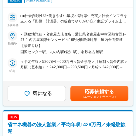
正社員
業種未経験歓迎
□■社会貢献性◎×働きやすい環境×福利厚生充実／社会インフラを
支える「監視・計測器」の提案でやりがい◎／東証プライム上場
仕事内容
の株式会社島津製作所グループで安定基盤あり／土日祝休み／賞
与7.0ヶ月分／残業月平均10時間／年間休日125日■□
＜勤務地詳細＞名古屋支店住所：愛知県名古屋市中村区那古野1-
47-1 名古屋国際センタービル19F受動喫煙対策：屋内全面禁煙変
■業務内容：
勤務地
更の範囲：会社の定める事業所
【最寄り駅】
工業計器・監視制御システムを始めとする当社及び島津製作所製
国際センター駅、丸の内駅(愛知県)、名鉄名古屋駅
品の法人営業をお任せします。民間企業や官公庁への営業担当と
して、 顧客の要望を捉えた深耕提案を期待しています。
＜予定年収＞520万円～600万円＜賃金形態＞月給制＜賃金内訳＞
月額（基本給）：242,000円～298,500円＜月給＞242,000円～
■業務詳細：
給与
298,500円＜昇給有無＞有＜残業手当＞有＜給与補足＞※経験やス
顧客のニーズに合わせた仕様の製品・システムの提案営業を行い
キルを考慮して決定します。※想定年収には月10時間の残業代、
ます。当社は提案～納品～メンテナンスまで一貫したサービス提
賞与代を含みます。■定期昇給：年1回■賞与：あり※前年度実績
供を行っているため、顧客との深い関係性構築が重要になりま
7.2ヵ月賃金はあくまでも目安の金額であり、選考を通じて上下す
応募依頼する
す。既存が7割を占めます。
気になる
る可能性があります。月給(月額)は固定手当を含めた表記です。
（エージェントサービス）
＜取扱製品＞
工業計器・監視制御システム・排ガス分析計・水質分析計等
NEW
■働きがい：
省エネ機器の法人営業／平均年収1429万円／未経験歓
◇お客様と納品後も細かくやり取りをし、よりお客様に適した提
案が出来るやりがいがあります。
迎