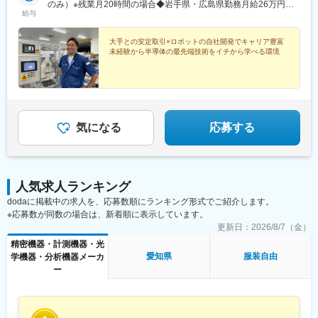
ます。※勤務地近隣のみで勤務できる配属先や、出張のない働き方
のみ）※残業月20時間の場合◆岩手県・広島県勤務月給26万円～
給与
も可能です。※配属状況やタイミングにより、ご希望の勤務地に添
32万円＋各種手当＋賞与年2回◆神奈川県勤務月給24万円～30万
えない場合があります。受動喫煙対策：オフィス内禁煙
円＋各種手当＋賞与年2回◆山梨県勤務月給25万円～28万5,000円
＋各種手当＋賞与年2回◆愛知県勤務月給23万円～26万5,000円＋
大手との安定取引×ロボットの自社開発でキャリア豊富
未経験から半導体の最先端技術をイチから学べる環境
各種手当＋賞与年2回◆三重県勤務月給26万円～31万円＋各種手
当＋賞与年2回◆京都府勤務月給26万円～30万円＋各種手当＋賞
与年2回◆山口県・熊本県勤務月給20万円～＋各種手当＋賞与年2
回※各地域とも、スキル・経験・能力を考慮して決定します◆鹿児
島県勤務月給17万5,000円～20万円＋各種手当＋賞与年2回
気になる
応募する
人気求人ランキング
dodaに掲載中の求人を、応募数順にランキング形式でご紹介します。
※応募数が同数の場合は、新着順に表示しています。
更新日：
2026/8/7（金）
精密機器・計測機器・光
愛知県
服装自由
学機器・分析機器メーカ
ー