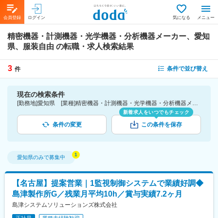
会員登録
ログイン
気になる
メニュー
精密機器・計測機器・光学機器・分析機器メーカー、愛知
県、服装自由
の転職・求人検索結果
3
条件で並び替え
件
現在の検索条件
[勤務地]愛知県 [業種]精密機器・計測機器・光学機器・分析機器メーカー-メーカー（機械・電気）業界 [詳細条件](会社・職場の環境)服装自由
新着求人をいつでもチェック
条件の変更
この条件を保存
愛知県
のみで募集中
【名古屋】提案営業｜1監視制御システムで業績好調◆
島津製作所G／残業月平均10h／賞与実績7.2ヶ月
島津システムソリューションズ株式会社