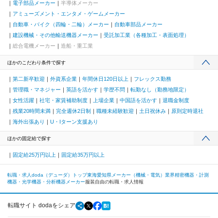
電子部品メーカー
半導体メーカー
アミューズメント・エンタメ・ゲームメーカー
自動車・バイク（四輪・二輪）メーカー
自動車部品メーカー
建設機械・その他輸送機器メーカー
受託加工業（各種加工・表面処理）
総合電機メーカー
造船・重工業
ほかのこだわり条件で探す
第二新卒歓迎
外資系企業
年間休日120日以上
フレックス勤務
管理職・マネジャー
英語を活かす
学歴不問
転勤なし（勤務地限定）
女性活躍
社宅・家賃補助制度
上場企業
中国語を活かす
退職金制度
残業20時間未満
完全週休2日制
職種未経験歓迎
土日祝休み
原則定時退社
海外出張あり
U・Iターン支援あり
ほかの固定給で探す
固定給25万円以上
固定給35万円以上
転職・求人doda（デューダ）トップ
東海
愛知県
メーカー（機械・電気）業界
精密機器・計測
機器・光学機器・分析機器メーカー
服装自由の転職・求人情報
転職サイト dodaをシェア