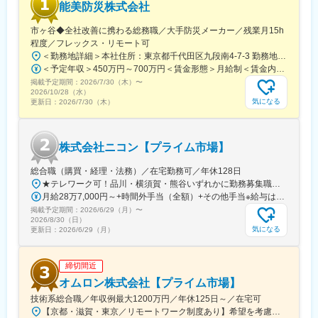
能美防災株式会社
市ヶ谷◆全社改善に携わる総務職／大手防災メーカー／残業月15h
程度／フレックス・リモート可
＜勤務地詳細＞本社住所：東京都千代田区九段南4-7-3 勤務地最寄駅：東京メトロ南北線、有楽町線／市ケ谷駅受動喫煙対策：屋内全面禁煙変更の範囲：会社の定める事業所（リモートワーク含む）
＜予定年収＞450万円～700万円＜賃金形態＞月給制＜賃金内訳＞月額（基本給）：230,000円～467,000円＜月給＞230,000円～467,000円＜昇給有無＞有＜残業手当＞有＜給与補足＞※スキルを考慮のうえ、決定します。※賞与平均5.8～6ヶ月分賃金はあくまでも目安の金額であり、選考を通じて上下する可能性があります。月給(月額)は固定手当を含めた表記です。
掲載予定期間：
2026/7/30（木）
〜
2026/10/28（水）
気になる
更新日：
2026/7/30（木）
株式会社ニコン【プライム市場】
総合職（購買・経理・法務）／在宅勤務可／年休128日
★テレワーク可！品川・横須賀・熊谷いずれかに勤務募集職種に応じて、以下いずれかの勤務地となります。■本社／イノベーションセンター／ウェストサイト東京都品川区西大井1-5-20最寄駅：JR横須賀線・湘南新宿ライン「西大井」駅より徒歩約4分■横須賀製作所神奈川県横須賀市神明町1-15最寄駅：JR横須賀線「久里浜」駅より徒歩約10分／京急久里浜線「京急久里浜」駅より徒歩約8分■熊谷製作所埼玉県熊谷市御稜威ケ原201-9最寄駅：JR高崎線「籠原」駅／JR高崎線「熊谷」駅※受動喫煙対策あり
月給28万7,000円～+時間外手当（全額）+その他手当※給与は入社後の職務・役割の水準をベースとした職責を考慮の上、適宜決定
掲載予定期間：
2026/6/29（月）
〜
2026/8/30（日）
気になる
更新日：
2026/6/29（月）
締切間近
オムロン株式会社【プライム市場】
技術系総合職／年収例最大1200万円／年休125日～／在宅可
【京都・滋賀・東京／リモートワーク制度あり】希望を考慮の上、下記いずれかの拠点へ配属■京都事業所（本社）京都府京都市下京区塩小路通堀川東入 オムロン京都センタービル■綾部事業所京都府綾部市中山町鳴谷3-2■桂川事業所京都府向日市寺戸町九ノ坪53番地■京阪奈イノベーションセンタ京都府木津川市木津川台9-1 ＜けいはんな学研都市＞■草津事業所滋賀県草津市西草津2-2-1■東京事業所東京都港区港南2-3-13 品川フロントビル7F※勤務地変更の範囲：国内外の全拠点およびテレワークの就業場所※受動喫煙対策：屋内全面禁煙※当面転勤なし