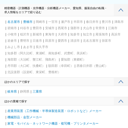
精密機器・計測機器・光学機器・分析機器メーカー、愛知県、服装自由の転職・
求人情報をエリアで絞り込む
名古屋市
豊橋市
岡崎市
一宮市
瀬戸市
半田市
春日井市
豊川市
津島市
碧南市
刈谷市
豊田市
安城市
西尾市
蒲郡市
犬山市
常滑市
江南市
小牧市
稲沢市
新城市
東海市
大府市
知多市
知立市
尾張旭市
高浜市
岩倉市
豊明市
日進市
田原市
愛西市
清須市
北名古屋市
弥富市
みよし市
あま市
長久手市
知多郡（阿久比町、東浦町、南知多町、武豊町、美浜町）
海部郡（大治町、蟹江町、飛島村）
愛知郡（東郷町）
丹羽郡（大口町、扶桑町）
額田郡（幸田町）
西春日井郡（豊山町）
北設楽郡（設楽町、東栄町、豊根村）
ほかのエリアで探す
岐阜県
静岡県
三重県
ほかの業種で探す
産業用装置（工作機械・半導体製造装置・ロボットなど）メーカー
機械部品・金型メーカー
家電・モバイル・ネットワーク機器・複写機・プリンタメーカー