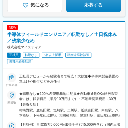
気になる
応募する
NEW
半導体フィールドエンジニア／転勤なし／土日祝休み
／残業少なめ
株式会社マイスティア
正社員
転勤なし
5名以上採用
職種未経験歓迎
業種未経験歓迎
正社員デビューから経験者まで幅広く大歓迎◆半導体製造装置の
立上げや据付などをお任せ
仕事内容
★転勤なし★100％希望勤務地に配属★自動車通勤OK※転居希望
者には、転居費用（単身10万円まで）・不動産初期費用（30万円
勤務地
まで）・移動費用全額補助◆岩手県◆神奈川県◆山梨県◆愛知県
【最寄り駅】
◆三重県◆京都府◆広島県◆山口県◆鹿児島県◆熊本県【研修に
村崎野駅、鹿島田駅、塩崎駅、二川駅、近鉄富田駅、向島駅、八
ついて】未経験の方は、熊本県合志市にて一定期間の研修を実
本松駅、下松駅(山口県)、大隅横川駅、健軍町駅、富田駅(三重県)
施。工具の使い方から、半導体の知識も含めてイチから学べま
す。【出張について】配属先により、出張が発生する場合があり
【月収例】月収35万5,000円※出張手当7万5,000円含む（国内出張