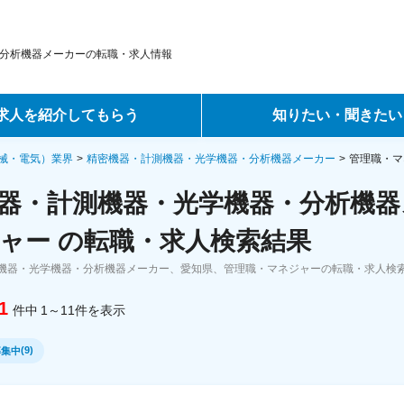
分析機器メーカーの転職・求人情報
求人を紹介してもらう
知りたい・聞きたい
ントサービス
転職ノウハウ
械・電気）業界
精密機器・計測機器・光学機器・分析機器メーカー
管理職・マ
器・計測機器・光学機器・分析機器
サービス
データで見る転職
ャー の転職・求人検索結果
ーエージェントサービス
コラム・インタビュー
機器・光学機器・分析機器メーカー、愛知県、管理職・マネジャーの転職・求人検
転職Q&A
1
件中
1～11
件
を表示
(
9
)
募集中