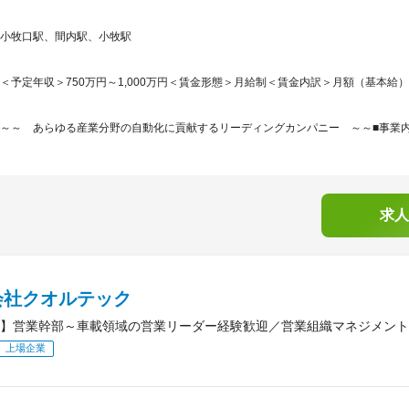
小牧口駅、間内駅、小牧駅
＜予定年収＞750万円～1,000万円＜賃金形態＞月給制＜賃金内訳＞月額（基本給）：350,
～～ あらゆる産業分野の自動化に貢献するリーディングカンパニー ～～■事業内容
求人
会社クオルテック
】営業幹部～車載領域の営業リーダー経験歓迎／営業組織マネジメント
上場企業