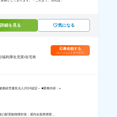
務としております。・これまで、消火設...
詳細を見る
気になる
応募依頼する
（エージェントサービス）
/福利厚生充実/在宅有
経営優良法人2024認定～ ■業務内容：※
牧口駅受動喫煙対策：屋内全面禁煙変...