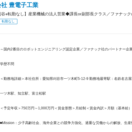
社 豊電子工業
刈谷※転勤なし】産業機械の法人営業◆課長or副部長クラス／ファナッ
転勤なし
～国内2番目のロボットエンジニアリング認定企業／ファナック社のパートナー企業
学歴不問
＜勤務地詳細＞本社住所：愛知県刈谷市一ツ木町5-12-9 勤務地最寄駅：名鉄名古屋
一ツ木駅、知立駅、富士松駅
＜予定年収＞750万円～1,000万円＜賃金形態＞月給制＜賃金内訳＞月額（基本給）：400,
■Mission：少子高齢社会、海外企業との競争力強化、過重な労働からの解放、生産