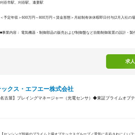
刈谷市駅、刈谷駅、逢妻駅
＜予定年収＞600万円～800万円＜賃金形態＞月給制有休休暇即日付与(2月入社の場合
■事業内容： 電気機器・制御部品の販売および制御盤など自動制御装置の設計・製作
求人
テックス・エフエー株式会社
名古屋】プレイングマネージャー（光電センサ）◆東証プライムオプテッ
【センシング技術のプライム上場オプテックスグループ／景気に左右されにくいフ