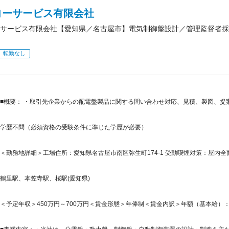
ヨーサービス有限会社
サービス有限会社【愛知県／名古屋市】電気制御盤設計／管理監督者採
転勤なし
■概要： ・取引先企業からの配電盤製品に関する問い合わせ対応、見積、製図、提
学歴不問（必須資格の受験条件に準じた学歴が必要）
＜勤務地詳細＞工場住所：愛知県名古屋市南区弥生町174-1 受動喫煙対策：屋内
鶴里駅、本笠寺駅、桜駅(愛知県)
＜予定年収＞450万円～700万円＜賃金形態＞年俸制＜賃金内訳＞年額（基本給）：4,500,