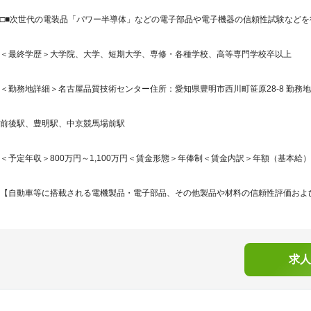
□■次世代の電装品「パワー半導体」などの電子部品や電子機器の信頼性試験など
＜最終学歴＞大学院、大学、短期大学、専修・各種学校、高等専門学校卒以上
＜勤務地詳細＞名古屋品質技術センター住所：愛知県豊明市西川町笹原28-8 勤務地
前後駅、豊明駅、中京競馬場前駅
＜予定年収＞800万円～1,100万円＜賃金形態＞年俸制＜賃金内訳＞年額（基本給）：8,00
【自動車等に搭載される電機製品・電子部品、その他製品や材料の信頼性評価および分
求人