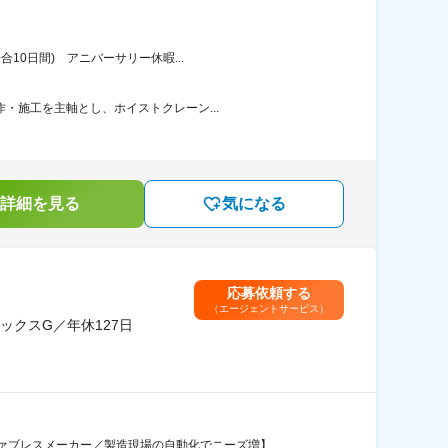
10日間) アニバーサリー休暇...
・施工を主軸とし、ホイストクレーン...
詳細を見る
気になる
応募依頼する
（エージェントサービス）
クスG／年休127日
ァブレスメーカー／製造現場の自動化でニーズ増】