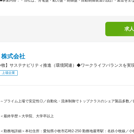
■事業内容：・当社は、分電盤・動力盤・制御盤・自動制御装置の設計・製造を主な業
求人
Ｄ株式会社
小牧】サステナビリティ推進（環境関連）◆ワークライフバランスを実現
上場企業
～プライム上場で安定性◎／自動化・流体制御でトップクラスのシェア製品多数／健康
＜最終学歴＞大学院、大学卒以上
＜勤務地詳細＞本社住所：愛知県小牧市応時2-250 勤務地最寄駅：名鉄小牧線／小