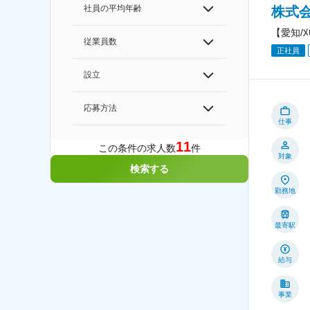
社員の平均年齢
株式会
【愛知/
従業員数
正社員
設立
応募方法
仕事
11
この条件の求人数
件
対象
検索する
勤務地
最寄駅
給与
事業