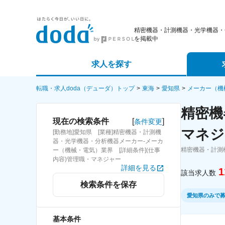
精密機器・計測機器・光学機器・
を掲載中
求人を探す
詳細条件から探す
エージェ
転職・求人doda（デューダ）トップ
東海
愛知県
メーカー（機
精密機
新着求人から探す
スカウト
[
]
現在の検索条件
条件変更
マネジ
[勤務地]愛知県 [業種]精密機器・計測機
求人特集から探す
パートナ
器・光学機器・分析機器メーカー-メーカ
精密機器・計測
ー（機械・電気）業界 [詳細条件](仕事
内容)管理職・マネジャー
詳細を見る
1
該当求人数
検索条件を保存
愛知県のみで
基本条件