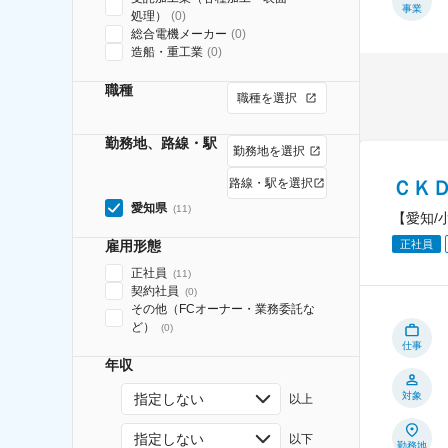
事業
処理）
(
0
)
総合電機メーカー
(
0
)
造船・重工業
(
0
)
職種
職種を選択
勤務地、路線・駅
勤務地を選択
路線・駅を選択
ＣＫ
愛知県
(
11
)
【愛知/
正社員
雇用形態
正社員
(
11
)
契約社員
(
0
)
その他（FCオーナー・業務委託な
ど）
(
0
)
仕事
年収
対象
指定しない
以上
指定しない
以下
勤務地