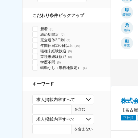
こだわり条件ピックアップ
最寄駅
新着
(
0
)
給与
締め切間近
(
0
)
完全週休2日制
(
7
)
年間休日120日以上
事業
(
10
)
職種未経験歓迎
(
0
)
業種未経験歓迎
(
0
)
学歴不問
(
6
)
転勤なし（勤務地限定）
(
4
)
キーワード
求人掲載内容すべて
株式
を含む
【名古屋
正社員
求人掲載内容すべて
を含まない