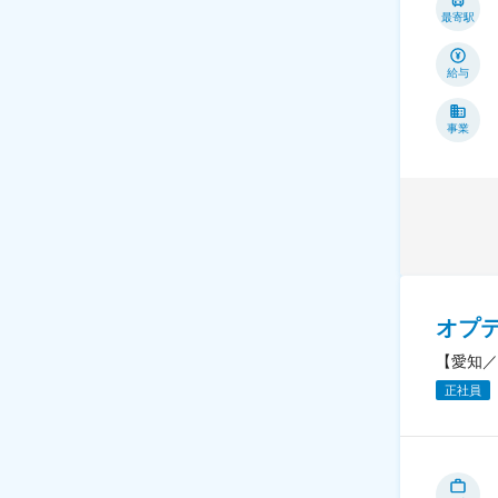
最寄駅
給与
事業
オプ
【愛知／
正社員