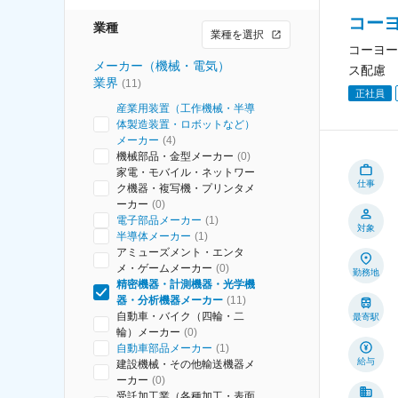
コー
業種
業種を選択
コーヨー
メーカー（機械・電気）
ス配慮
業界
(
11
)
正社員
産業用装置（工作機械・半導
体製造装置・ロボットなど）
メーカー
(
4
)
機械部品・金型メーカー
(
0
)
家電・モバイル・ネットワー
仕事
ク機器・複写機・プリンタメ
ーカー
(
0
)
電子部品メーカー
(
1
)
対象
半導体メーカー
(
1
)
アミューズメント・エンタ
メ・ゲームメーカー
(
0
)
勤務地
精密機器・計測機器・光学機
器・分析機器メーカー
(
11
)
自動車・バイク（四輪・二
最寄駅
輪）メーカー
(
0
)
自動車部品メーカー
(
1
)
給与
建設機械・その他輸送機器メ
ーカー
(
0
)
受託加工業（各種加工・表面