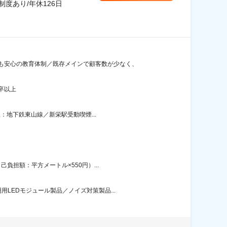
度あり/年休126日
も安心の教育体制／既存メインで顧客数が少なく、
卒以上
：地下鉄東山線／新栄駅受動喫煙...
負担額：平方メートル×550円）...
LEDモジュール製品／ノイズ対策製品...