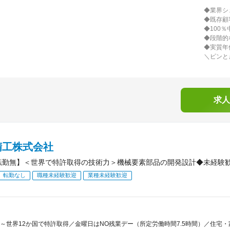
◆業界シ
◆既存顧
◆100
◆段階的
◆実質年
＼ピンと
求人
精工株式会社
転勤無】＜世界で特許取得の技術力＞機械要素部品の開発設計◆未経験歓
転勤なし
職種未経験歓迎
業種未経験歓迎
～世界12か国で特許取得／金曜日はNO残業デー（所定労働時間7.5時間）／住宅