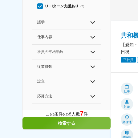
U・Iターン支援あり
(
7
)
語学
共和
仕事内容
【愛知・
日祝
社員の平均年齢
正社員
従業員数
設立
仕事
応募方法
対象
7
この条件の求人数
件
勤務地
検索する
最寄駅