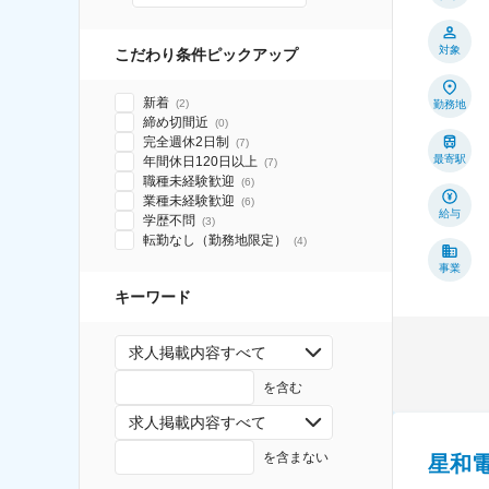
対象
こだわり条件ピックアップ
新着
(
2
)
勤務地
締め切間近
(
0
)
完全週休2日制
(
7
)
最寄駅
年間休日120日以上
(
7
)
職種未経験歓迎
(
6
)
業種未経験歓迎
(
6
)
給与
学歴不問
(
3
)
転勤なし（勤務地限定）
(
4
)
事業
キーワード
求人掲載内容すべて
を含む
求人掲載内容すべて
を含まない
星和