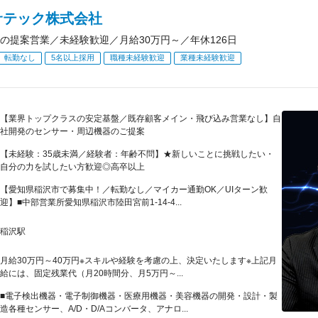
サテック株式会社
の提案営業／未経験歓迎／月給30万円～／年休126日
転勤なし
5名以上採用
職種未経験歓迎
業種未経験歓迎
【業界トップクラスの安定基盤／既存顧客メイン・飛び込み営業なし】自
社開発のセンサー・周辺機器のご提案
【未経験：35歳未満／経験者：年齢不問】★新しいことに挑戦したい・
自分の力を試したい方歓迎◎高卒以上
【愛知県稲沢市で募集中！／転勤なし／マイカー通勤OK／UIターン歓
迎】■中部営業所愛知県稲沢市陸田宮前1-14-4...
稲沢駅
月給30万円～40万円※スキルや経験を考慮の上、決定いたします※上記月
給には、固定残業代（月20時間分、月5万円～...
■電子検出機器・電子制御機器・医療用機器・美容機器の開発・設計・製
造各種センサー、A/D・D/Aコンバータ、アナロ...