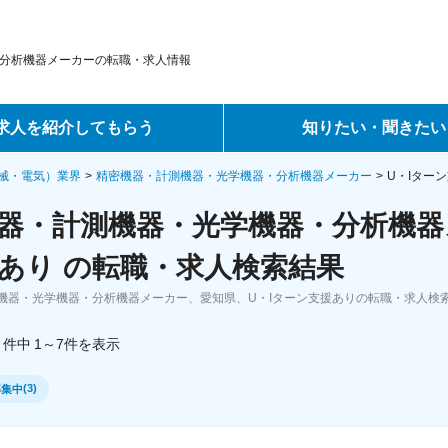
分析機器メーカーの転職・求人情報
求人を紹介してもらう
知りたい・聞きたい
ントサービス
転職ノウハウ
械・電気）業界
精密機器・計測機器・光学機器・分析機器メーカー
U・Iター
器・計測機器・光学機器・分析機器
サービス
データで見る転職
あり の転職・求人検索結果
ーエージェントサービス
コラム・インタビュー
機器・光学機器・分析機器メーカー、愛知県、U・Iターン支援ありの転職・求人検
転職Q&A
件中
1～7
件
を表示
(
3
)
募集中