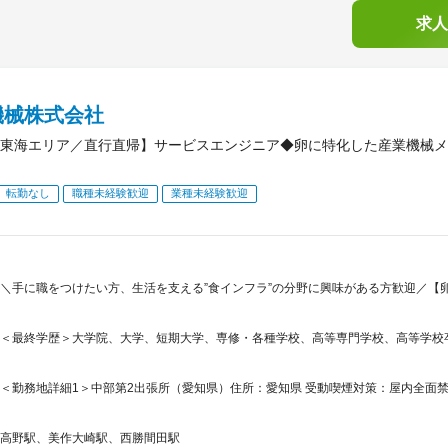
求人
機械株式会社
東海エリア／直行直帰】サービスエンジニア◆卵に特化した産業機械メ
転勤なし
職種未経験歓迎
業種未経験歓迎
＼手に職をつけたい方、生活を支える”食インフラ”の分野に興味がある方歓迎／【
＜最終学歴＞大学院、大学、短期大学、専修・各種学校、高等専門学校、高等学校
＜勤務地詳細1＞中部第2出張所（愛知県）住所：愛知県 受動喫煙対策：屋内全面禁煙
高野駅、美作大崎駅、西勝間田駅