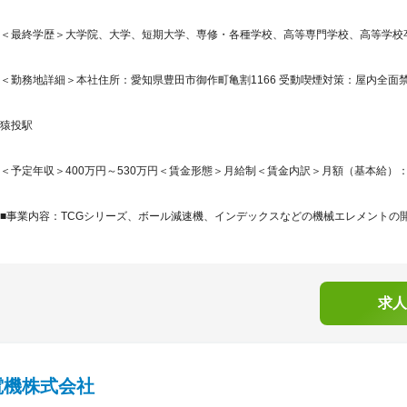
＜最終学歴＞大学院、大学、短期大学、専修・各種学校、高等専門学校、高等学校
＜勤務地詳細＞本社住所：愛知県豊田市御作町亀割1166 受動喫煙対策：屋内全面
猿投駅
＜予定年収＞400万円～530万円＜賃金形態＞月給制＜賃金内訳＞月額（基本給）：230,0
■事業内容：TCGシリーズ、ボール減速機、インデックスなどの機械エレメントの開発
求人
電機株式会社