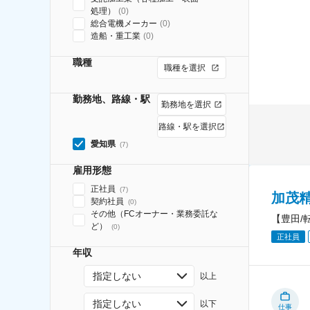
処理）
(
0
)
総合電機メーカー
(
0
)
造船・重工業
(
0
)
職種
職種を選択
勤務地、路線・駅
勤務地を選択
路線・駅を選択
愛知県
(
7
)
雇用形態
正社員
(
7
)
加茂
契約社員
(
0
)
その他（FCオーナー・業務委託な
【豊田/
ど）
(
0
)
正社員
年収
指定しない
以上
指定しない
以下
仕事