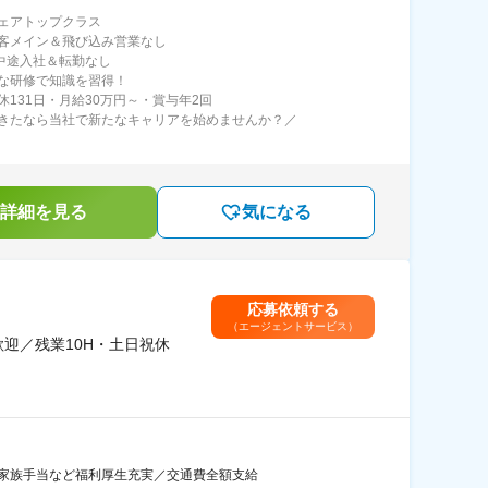
ェアトップクラス
客メイン＆飛び込み営業なし
％中途入社＆転勤なし
な研修で知識を習得！
休131日・月給30万円～・賞与年2回
きたなら当社で新たなキャリアを始めませんか？／
詳細を見る
気になる
応募依頼する
（エージェントサービス）
迎／残業10H・土日祝休
・家族手当など福利厚生充実／交通費全額支給