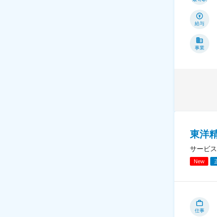
給与
事業
東洋
サービス
New
仕事