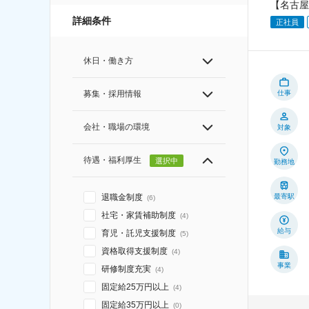
【名古屋
詳細条件
正社員
休日・働き方
仕事
募集・採用情報
会社・職場の環境
対象
待遇・福利厚生
選択中
勤務地
最寄駅
退職金制度
(
6
)
社宅・家賃補助制度
(
4
)
給与
育児・託児支援制度
(
5
)
資格取得支援制度
(
4
)
事業
研修制度充実
(
4
)
固定給25万円以上
(
4
)
固定給35万円以上
(
0
)