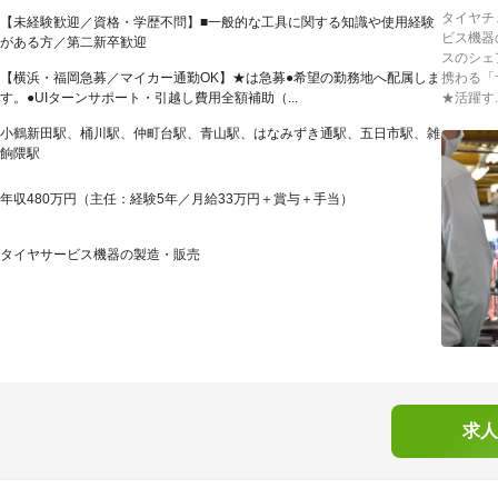
タイヤチ
【未経験歓迎／資格・学歴不問】■一般的な工具に関する知識や使用経験
ビス機器
がある方／第二新卒歓迎
スのシェ
【横浜・福岡急募／マイカー通勤OK】★は急募●希望の勤務地へ配属しま
携わる「
す。●UIターンサポート・引越し費用全額補助（...
★活躍す..
小鶴新田駅、桶川駅、仲町台駅、青山駅、はなみずき通駅、五日市駅、雑
餉隈駅
年収480万円（主任：経験5年／月給33万円＋賞与＋手当）
タイヤサービス機器の製造・販売
求人