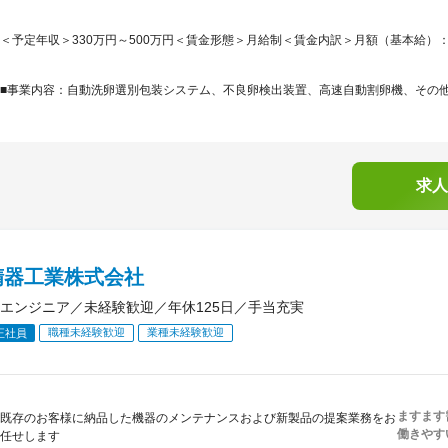
＜予定年収＞330万円～500万円＜賃金形態＞月給制＜賃金内訳＞月額（基本給）：200,0
■事業内容：自動洗卵選別包装システム、不良卵検出装置、高速自動割卵機、その他鶏
求人
精器工業株式会社
エンジニア／未経験歓迎／年休125日／手当充実
職種未経験歓迎
業種未経験歓迎
正社員
ますます
既存のお客様に納品した機器のメンテナンスおよび新製品の提案業務をお
働きやす
任せします