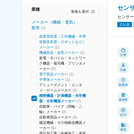
セン
業種
業種を選択
センサー
メーカー（機械・電気）
正社員
業界
(
7
)
産業用装置（工作機械・半導
体製造装置・ロボットなど）
メーカー
(
1
)
機械部品・金型メーカー
(
1
)
仕事
家電・モバイル・ネットワー
ク機器・複写機・プリンタメ
ーカー
(
0
)
対象
電子部品メーカー
(
1
)
半導体メーカー
(
1
)
アミューズメント・エンタ
勤務地
メ・ゲームメーカー
(
0
)
精密機器・計測機器・光学機
最寄駅
器・分析機器メーカー
(
7
)
自動車・バイク（四輪・二
輪）メーカー
(
0
)
給与
自動車部品メーカー
(
0
)
建設機械・その他輸送機器メ
ーカー
(
0
)
事業
受託加工業（各種加工・表面