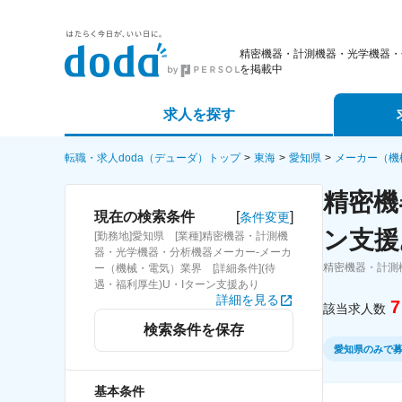
精密機器・計測機器・光学機器・
を掲載中
求人を探す
詳細条件から探す
エージェ
転職・求人doda（デューダ）トップ
東海
愛知県
メーカー（機
精密機
新着求人から探す
スカウト
[
]
現在の検索条件
条件変更
ン支援
[勤務地]愛知県 [業種]精密機器・計測機
求人特集から探す
パートナ
器・光学機器・分析機器メーカー-メーカ
精密機器・計測
ー（機械・電気）業界 [詳細条件](待
遇・福利厚生)U・Iターン支援あり
詳細を見る
7
該当求人数
検索条件を保存
愛知県のみで
基本条件