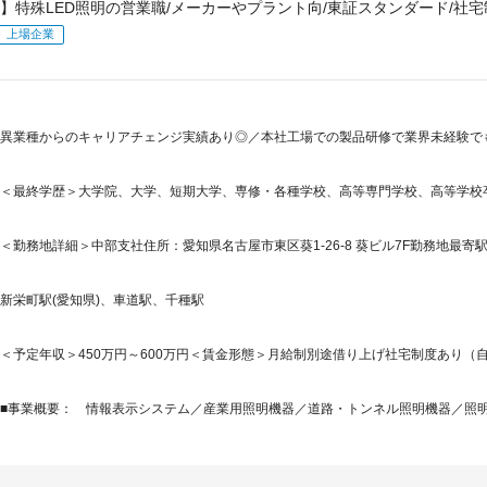
】特殊LED照明の営業職/メーカーやプラント向/東証スタンダード/社宅制
上場企業
異業種からのキャリアチェンジ実績あり◎／本社工場での製品研修で業界未経験で
＜最終学歴＞大学院、大学、短期大学、専修・各種学校、高等専門学校、高等学校
＜勤務地詳細＞中部支社住所：愛知県名古屋市東区葵1-26-8 葵ビル7F勤務地最寄駅
新栄町駅(愛知県)、車道駅、千種駅
＜予定年収＞450万円～600万円＜賃金形態＞月給制別途借り上げ社宅制度あり（自己
■事業概要： 情報表示システム／産業用照明機器／道路・トンネル照明機器／照明用