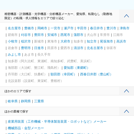
精密機器・計測機器・光学機器・分析機器メーカー、愛知県、転勤なし（勤務地
限定）の転職・求人情報をエリアで絞り込む
名古屋市
豊橋市
岡崎市
一宮市
瀬戸市
半田市
春日井市
豊川市
津島市
碧南市
刈谷市
豊田市
安城市
西尾市
蒲郡市
犬山市
常滑市
江南市
小牧市
稲沢市
新城市
東海市
大府市
知多市
知立市
尾張旭市
高浜市
岩倉市
豊明市
日進市
田原市
愛西市
清須市
北名古屋市
弥富市
みよし市
あま市
長久手市
知多郡（阿久比町、東浦町、南知多町、武豊町、美浜町）
海部郡（大治町、蟹江町、飛島村）
愛知郡（東郷町）
丹羽郡（大口町、扶桑町）
額田郡（幸田町）
西春日井郡（豊山町）
北設楽郡（設楽町、東栄町、豊根村）
ほかのエリアで探す
岐阜県
静岡県
三重県
ほかの業種で探す
産業用装置（工作機械・半導体製造装置・ロボットなど）メーカー
機械部品・金型メーカー