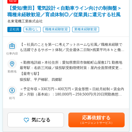
NEW
【愛知/豊田】電気設計＜自動車ライン向けの制御盤＞
職種未経験歓迎／育成体制◎／従業員に還元する社風
名東電機工業株式会社
正社員
転勤なし
職種未経験歓迎
業種未経験歓迎
【～社員のことを第一に考えアットホームな社風／職種未経験で
も活躍できるサポート体制／完全週休二日制×残業平均８ｈと働き
仕事内容
やすい環境◎～】
■募集背景：
＜勤務地詳細＞本社住所：愛知県豊田市御船町山屋敷171 勤務地
若手社員の増員募集となります。20代・30代の先輩社員も何名か
最寄駅：名鉄三河線／猿投駅受動喫煙対策：屋内全面禁煙変更の
おりますが、今後会社を牽引いただく若手層を増員し、しっかり
勤務地
範囲：会社の定める事業所
【最寄り駅】
と育成をしていきたいと考えております！資格取得に励んでいた
猿投駅、平戸橋駅、四郷駅
だきながら、スキルを磨いていただき、独り立ちも応援していま
す！
＜予定年収＞330万円～400万円＜賃金形態＞日給月給制＜賃金内
未経験の方でも先輩社員のOJTで丁寧でサポートいたしますの
訳＞月額（基本給）：180,000円～259,500円/月20日間勤務想定
で、興味関心がある方は是非ご応募ください♪
給与
その他固定手当/月：35,500円＜想定月額＞215,500円～295,000
円＜昇給有無＞有＜残業手当＞有＜給与補足＞※年齢、経験、前職
■業務内容：
給与を考慮し決定致します。※その他固定手当＝住宅手当(一律
＜ご入社後は＞
20,000円)＋技術手当(500円)+精勤手当(15,000円)■昇給：有■賞
応募依頼する
未経験の方の場合は、自社内で行うか組立作業など簡単な業務か
気になる
与：年2回（7月・12月）※1年目賞与は基本給の約2ヶ月分です。2
（エージェントサービス）
らスタート！図面を元に、制御盤の中にある電気機器の配線を行
年目以降は基本給の約5か月分/年です。賃金はあくまでも目安の
います。その後業務に慣れてきたら先輩社員の同行を通じて、ク
金額であり、選考を通じて上下する可能性があります。月給(月額)