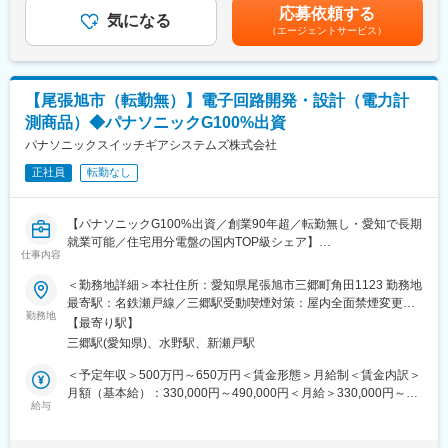
近年ではIot推進のスマート工場の生産ラインビルダーとして認知
回（10月）■賞与：年2回（6月、12月）賃金はあくまでも目安の
応募依頼する
・工程変更・改善案件への対応
気になる
されています。
金額であり、選考を通じて上下する可能性があります。月給(月額)
（エージェントサービス）
・製造現場への技術支援ツール内容の作成及び改定
は固定手当を含めた表記です。
・製造部門への工程リリースおよび教育支援
■入社後の流れ：
【尾張旭市（転勤無）】電子回路開発・設計（電力計
入社後2週間の座学研修の後、現場実習に行っていただきます。一
測商品）◆パナソニックG100%出資
通り、製品や製造工程を理解した上で、OJTにて工程設計業務を
初めていただきます。
パナソニックスイッチギアシステムズ株式会社
その後は、ご本人の希望や適性に応じてエキスパートやマネジメ
正社員
転勤なし
ント等キャリアを選択できます。
■この仕事の魅力：
【パナソニックG100%出資／創業90年超／転勤無し・愛知で長期
・製品開発から量産立上げまで携われる
就業可能／住宅用分電盤の国内TOP級シェア】
・工場の品質・コスト・納期を左右する重要な役割
仕事内容
・自分が設計した工程が量産ラインとして形になる
■職務内容：
＜勤務地詳細＞本社住所：愛知県尾張旭市三郷町角田1123 勤務地
・製造現場と設計部門をつなぐ中核的ポジション
電力を主としたエネルギー計測商品、設定された時刻に制御を行
最寄駅：名鉄瀬戸線／三郷駅受動喫煙対策：屋内全面禁煙変更の
う時計商品などの設計開発を行います。
勤務地
範囲：会社の定める事業所
■当社について：
【最寄り駅】
品質・コストに優れた商品をタイムリーに開発する新規開発、既
・小型・高耐食・省電力なバルブを中心に、10,000種類以上（国
三郷駅(愛知県)、水野駅、新瀬戸駅
存商品のEOL対応設計が重要になっています。
内トップクラス）に及ぶバルブやポンプを製造しています。オー
＜予定年収＞500万円～650万円＜賃金形態＞月給制＜賃金内訳＞
ダーメイドに強みを持ち、設計から販売まで全て一貫して自社で
【期待する役割】
月額（基本給）：330,000円～490,000円＜月給＞330,000円～
行っています。売上のおよそ半分が医療市場からの為、景気に左
常にQCDを意識して、関係部署と連携しスピイーディな開発・設
給与
490,000円＜昇給有無＞有＜残業手当＞有＜給与補足＞上記年収
右されない安定性のあるビジネスです。
計業務が求められます。商品群を問わず電子回路の設計業務に期
は「月額×12ヶ月＋賞与＋時間外手当30H（目安）を想定した金額
・売上の約4割が海外で、今後も途上国市場の発展とともに成長が
待します。
です。■昇給：年1回（4月）※個人の能力による■賞与：年2回（7