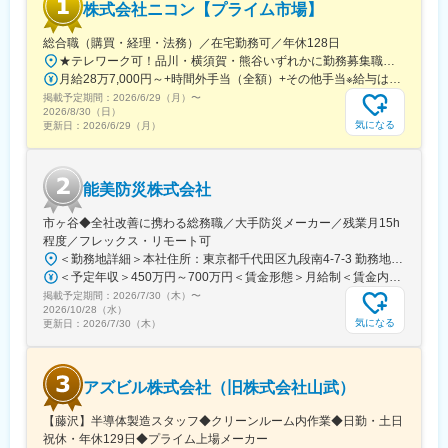
株式会社ニコン【プライム市場】
・メーカとして、商品設計部署の重要度が増していく中、人員補
充にも積極的に取り組んでおり、技術伝承を行いながら若手育成
総合職（購買・経理・法務）／在宅勤務可／年休128日
が盛んになってます。
★テレワーク可！品川・横須賀・熊谷いずれかに勤務募集職種に応じて、以下いずれかの勤務地となります。■本社／イノベーションセンター／ウェストサイト東京都品川区西大井1-5-20最寄駅：JR横須賀線・湘南新宿ライン「西大井」駅より徒歩約4分■横須賀製作所神奈川県横須賀市神明町1-15最寄駅：JR横須賀線「久里浜」駅より徒歩約10分／京急久里浜線「京急久里浜」駅より徒歩約8分■熊谷製作所埼玉県熊谷市御稜威ケ原201-9最寄駅：JR高崎線「籠原」駅／JR高崎線「熊谷」駅※受動喫煙対策あり
・品質保証、生産管理など他部署との連携が不可欠な職場です。
月給28万7,000円～+時間外手当（全額）+その他手当※給与は入社後の職務・役割の水準をベースとした職責を考慮の上、適宜決定
・職場内は、ブレーカ設計者だけでなく、盤商品設計や、計測商
掲載予定期間：
品設計など多岐に渡る技術、商品開発を行うメンバがおり、フラ
2026/6/29（月）
〜
2026/8/30（日）
ットに議論できる職場です。
気になる
更新日：
2026/6/29（月）
変更の範囲：会社の定める業務
能美防災株式会社
市ヶ谷◆全社改善に携わる総務職／大手防災メーカー／残業月15h
程度／フレックス・リモート可
＜勤務地詳細＞本社住所：東京都千代田区九段南4-7-3 勤務地最寄駅：東京メトロ南北線、有楽町線／市ケ谷駅受動喫煙対策：屋内全面禁煙変更の範囲：会社の定める事業所（リモートワーク含む）
＜予定年収＞450万円～700万円＜賃金形態＞月給制＜賃金内訳＞月額（基本給）：230,000円～467,000円＜月給＞230,000円～467,000円＜昇給有無＞有＜残業手当＞有＜給与補足＞※スキルを考慮のうえ、決定します。※賞与平均5.8～6ヶ月分賃金はあくまでも目安の金額であり、選考を通じて上下する可能性があります。月給(月額)は固定手当を含めた表記です。
掲載予定期間：
2026/7/30（木）
〜
2026/10/28（水）
気になる
更新日：
2026/7/30（木）
アズビル株式会社（旧株式会社山武）
【藤沢】半導体製造スタッフ◆クリーンルーム内作業◆日勤・土日
祝休・年休129日◆プライム上場メーカー