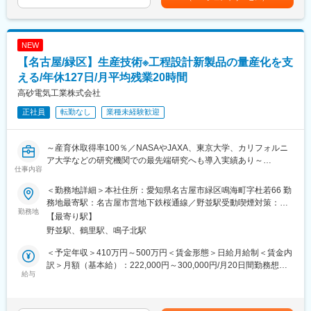
計（メカ、エレキ、ソフト）、防衛機器の開発設計など幅広い分
■中途社員の声：
野で事業展開しています。
・伝統的に任せる風土があるので、高度なシステムほど責任もあ
りますが、達成感も大きいです。失敗や試行錯誤も繰り返し、現
変更の範囲：会社の定める業務
NEW
場で上手く稼働した時の感動はひとしおです。
【名古屋/緑区】生産技術※工程設計新製品の量産化を支
・他業界出身の中途社員も多く、新卒社員と比べて昇格に差はな
く公平に評価されます。
える/年休127日/月平均残業20時間
高砂電気工業株式会社
■当社の魅力：
正社員
転勤なし
業種未経験歓迎
日本産業用ロボット工業会から国内2番目にロボットのエンジニア
リング企業として認定企業です。
トヨタ、日産、ホンダ等、自動車メーカー各社のほとんどがファ
～産育休取得率100％／NASAやJAXA、東京大学、カリフォルニ
ナック製の産業用ロボットを使用しており、当社ではそのロボッ
ア大学などの研究機関での最先端研究へも導入実績あり～
トシステムを、各ユーザー使用にカスタマイズし、納入していま
仕事内容
す。
■業務内容：
アルミ合金系の鋳造ロボットシステム世界シェア70％！ほぼ全て
＜勤務地詳細＞本社住所：愛知県名古屋市緑区鳴海町字杜若66 勤
新製品の量産化に向けた工程設計および製造準備業務を担当して
の自動車・二輪車メーカーを支えています。
務地最寄駅：名古屋市営地下鉄桜通線／野並駅受動喫煙対策：屋
いただきます。設計部門が作成した製品図面をもとに、「どのよ
勤務地
内喫煙可能場所あり変更の範囲：会社の定める事業所
【最寄り駅】
うな工程で品質よく、効率よく製造するか」を計画する仕事で
また、当社は2004年3月愛知県知事から『愛知ブランド企業』に
野並駅、鶴里駅、鳴子北駅
す。設備設計や設備保全が中心ではなく、製造工程の構想・計
認定され、産業ロボットシステムを主に開発から設計、製造まで
画・標準化を担うポジションです。
をトータルでサポートするトータルシステムエンジニアリングメ
＜予定年収＞410万円～500万円＜賃金形態＞日給月給制＜賃金内
・新製品の工程設計および製造準備
ーカーです。
訳＞月額（基本給）：222,000円～300,000円/月20日間勤務想定
・工程フロー、作業手順書、QC工程表などの工程管理資料作成及
給与
2012年2月にトヨタグローバル仕入先総会において、技術開発賞
＜想定月額＞222,000円～300,000円＜昇給有無＞有＜残業手当＞
び改定
を受賞し、今後は、技術力を高め世界No.1のシステムエンジニア
有＜給与補足＞※上記年収は、想定残業20Hと各種手当、賞与を含
・量産立ち上げ支援
リングメーカーを目指しています。
んでいます。※経験やスキルを考慮して決定します。■昇給：年1
・量産品に関する技術問い合わせ対応