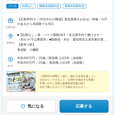
正社員
転勤なし
職種未経験歓迎
業種未経験歓迎
【定着率90％！20代中心の職場】製造業務をお任せ／研修・OJT
があるから未経験でも安心
仕事内容
■【転勤なし／車・バイク通勤OK】└名古屋市内で働けます！
（本社 or 守山事業所）■勤務地・本社：愛知県名古屋市東区豊前
勤務地
町2-66└最寄り駅：市営車道駅 徒歩約15分／JR千種駅 徒歩約15
【最寄り駅】
分・守山事業所：愛知県名古屋市守山区川上町70└最寄り駅：ゆ
車道駅、小幡駅
とりーとライン川村駅白沢渓谷駅 徒歩約7分製造する製品によっ
て、愛知県内のいずれかの拠点へ配属いたします。※敷地内全面禁
年収490万円 ／25歳／製造職 入社5年（未経験）
煙※自動車・バイク通勤可能
年収450万円 ／23歳／ 製造職 入社3年（未経験）
給与
＼同世代の仲間と一緒に、確かな未来を描こう／
ゼロから＜できること＞を増やす面白さを実感！
手厚いOJTと充実の資格取得支援が揃う
当社で新たなキャリアを築きませんか？
＃未経験入社100％ ＃平均年齢25歳
＃驚異の定着率90％ ＃賞与実績6ヶ月分
気になる
応募する