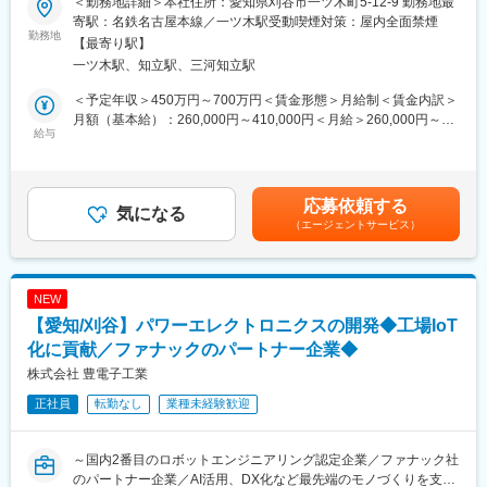
＜勤務地詳細＞本社住所：愛知県刈谷市一ツ木町5-12-9 勤務地最
産業用ロボットの組込制御ソフトウェア開発をお任せします。
を受賞し、今後は、技術力を高め世界No.1のシステムエンジニア
寄駅：名鉄名古屋本線／一ツ木駅受動喫煙対策：屋内全面禁煙
自動車メーカーである顧客の要望に応じて一品仕様のロボットを
勤務地
リングメーカーを目指しています。
【最寄り駅】
自身で創り上げていきます。自動車製造には欠かせない自動化装
近年ではIot推進のスマート工場の生産ラインビルダーとして認知
一ツ木駅、知立駅、三河知立駅
置です。
されています。
今回は、省力化やエコ、安全性観点で、各企業がロボット導入を
＜予定年収＞450万円～700万円＜賃金形態＞月給制＜賃金内訳＞
積極的に推進し、開発案件が増加しているため開発者の増員採用
月額（基本給）：260,000円～410,000円＜月給＞260,000円～
となります。
給与
410,000円＜昇給有無＞有＜残業手当＞有＜給与補足＞■昇給：年
※トヨタ・日産・ホンダ等、自動車メーカー各社のほとんどがファ
1回（4月）■賞与：年2回（7月・12月）記載金額は選考を通じて
ナック製の産業用ロボットを使用しており、当社ではそのロボッ
上下する可能性があります。月給(月額)は固定手当を含みます。
トシステムを、各ユーザー使用にカスタマイズし、自社製品とし
応募依頼する
て納入しています。
気になる
（エージェントサービス）
■中途社員の声：
・伝統的に任せる風土があるので、高度なシステムほど責任もあ
りますが、達成感も大きいです。失敗や試行錯誤も繰り返し、現
NEW
場で上手く稼働した時の感動はひとしおです。
【愛知/刈谷】パワーエレクトロニクスの開発◆工場IoT
・他業界出身の中途社員も多く、新卒社員と比べて昇格に差はな
く公平に評価されます。
化に貢献／ファナックのパートナー企業◆
株式会社 豊電子工業
■当社の魅力：
正社員
転勤なし
業種未経験歓迎
日本産業用ロボット工業会から国内2番目にロボットのエンジニア
リング企業として認定企業です。
トヨタ、日産、ホンダ等、自動車メーカー各社のほとんどがファ
～国内2番目のロボットエンジニアリング認定企業／ファナック社
ナック製の産業用ロボットを使用しており、当社ではそのロボッ
のパートナー企業／AI活用、DX化など最先端のモノづくりを支え
トシステムを、各ユーザー使用にカスタマイズし、納入していま