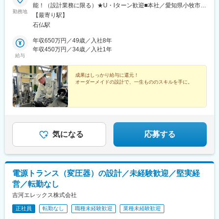
能！（設計業務に限る）★U・Iターン歓迎■本社／愛知県小牧市大
勤務地
字三ツ渕字新租612-1＜アクセス＞・「小牧駅」より車15分・
【最寄り駅】
「岩倉駅」より車10分※受動喫煙対策：屋外喫煙可能場所あり＼
石仏駅
在宅勤務OK／機械・電気設計の場合、リモートワークも可能で
す！臨機応変に対応しますので、お気軽にご相談ください◎※在宅
年収650万円／49歳／入社8年
勤務の場合、週1回出社日があります
年収450万円／34歳／入社1年
給与
成果はしっかり給与に還元！
オーダーメイドの設計で、一生もののスキルを手に。
気になる
応募する
電源トランス（変圧器）の設計／未経験歓迎／堅実経
営／転勤なし
吉河エレックス株式会社
正社員
転勤なし
職種未経験歓迎
業種未経験歓迎