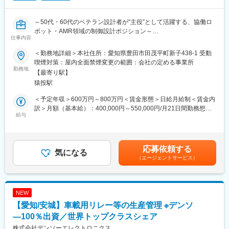
■当社の魅力：
日本産業用ロボット工業会から国内2番目にロボットのエンジニア
～50代・60代のベテラン設計者が“主役”として活躍する、協働ロ
リング企業として認定企業です。
ボット・AMR領域の制御設計ポジション～
トヨタ、日産、ホンダ等、自動車メーカー各社のほとんどがファ
仕事内容
～管理ではなく“実務の腕”を求める企業で、トヨタと長年の直取引
ナック製の産業用ロボットを使用しており、当社ではそのロボッ
による安定基盤の中、今までのご経験を発揮できる～
トシステムを、各ユーザー使用にカスタマイズし、納入していま
＜勤務地詳細＞本社住所：愛知県豊田市田茂平町新子438-1 受動
す。
喫煙対策：屋内全面禁煙変更の範囲：会社の定める事業所
■採用背景：
勤務地
アルミ合金系の鋳造ロボットシステム世界シェア70％！ほぼ全て
【最寄り駅】
当社は分電盤・制御盤、検査装置、生産指示システムを自社一貫
の自動車・二輪車メーカーを支えています。
猿投駅
体制で開発し、トヨタ自動車を中心に“現場の困りごと”を解決して
きました。DX需要の高まりと協働ロボット・AMR案件の増加に伴
また、同社は2004年3月愛知県知事から『愛知ブランド企業』に
＜予定年収＞600万円～800万円＜賃金形態＞日給月給制＜賃金内
い、設備×情報×通信をつなぐソリューション型案件が急増。その
認定され、産業ロボットシステムを主に開発から設計、製造まで
訳＞月額（基本給）：400,000円～550,000円/月21日間勤務想定
ため、顧客打合せから立上げまで一気通貫で担える電気制御エン
給与
をトータルでサポートするトータルシステムエンジニアリングメ
＜想定月額＞400,000円～550,000円＜昇給有無＞有＜残業手当＞
ジニアを設計実務担当として増員します。
ーカーです。
有＜給与補足＞■昇給：年1回（4月)■賞与：年2回（7月・12月）※
2012年2月にトヨタグローバル仕入先総会において、技術開発賞
昨年実績2.5ヶ月分賃金はあくまでも目安の金額であり、選考を通
■組織構成：
を受賞し、今後は、技術力を高め世界No.1のシステムエンジニア
じて上下する可能性があります。月給(月額)は固定手当を含めた表
応募依頼する
技術部・制御チームは4名（20代・30代・50代・60代）で構成。
気になる
リングメーカーを目指しています。
記です。
（エージェントサービス）
若手は外部出向を通じて技術を習得中、ベテランの経験がしっか
近年ではIot推進のスマート工場の生産ラインビルダーとして認知
り活かされる“年齢に関係なく力を発揮できる”チーム構成です。
されています。
50代・60代も第一線で活躍中のため、ミドルシニア層にも馴染み
やすい環境です。
NEW
【愛知/安城】車載用リレー等の生産管理 ※デンソ
■ミッション：
協働ロボット／AMR、生産指示・検査システム、制御盤を制御・
―100％出資／世界トップクラスシェア
通信でつなぎ、段替え短縮・品質安定・トレーサビリティ強化を
株式会社デンソーエレクトロニクス