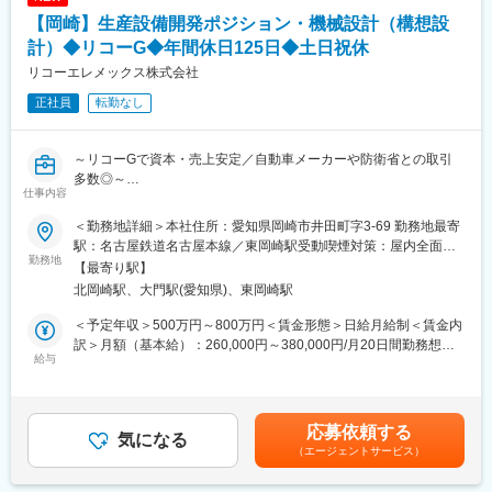
る為、緊急対応での呼び出し等が頻繁に発生する事はございませ
【岡崎】生産設備開発ポジション・機械設計（構想設
ん。
計）◆リコーG◆年間休日125日◆土日祝休
■入社後の育成ステップ：
リコーエレメックス株式会社
これまでのサービスエンジニアとしてのご経験を尊重しながら、
正社員
転勤なし
自社製品や業務フローへの理解を深めていただきます。
◎入社～数か月：
自社製品および業務理解を中心に進めていきます。
～リコーGで資本・売上安定／自動車メーカーや防衛省との取引
製造部門や先輩エンジニアと連携しながら、自社製品のセンサー
多数◎～
の構造・仕組み・特性を把握していただきます。また、既存顧客
仕事内容
対応や過去事例を通じて、当社ならではの対応方針や品質基準を
■募集背景：
学んでいただきます。
＜勤務地詳細＞本社住所：愛知県岡崎市井田町字3-69 勤務地最寄
EV市場は一時的な調整局面にあるものの、国内での電池工場新設
駅：名古屋鉄道名古屋本線／東岡崎駅受動喫煙対策：屋内全面禁
は継続しており、中長期的には成長が見込まれる市場です。当社
勤務地
◎業務習熟期間：
煙変更の範囲：無
【最寄り駅】
ではこの成長市場を見据え、リチウムイオン電池（LiB）製造ライ
先輩エンジニアや営業担当と同行し、既存顧客の現場対応を担当
北岡崎駅、大門駅(愛知県)、東岡崎駅
ン向けの新規装置開発を次世代の事業柱として育成しています。
します。
現在、新規開発テーマの急増により、
据付・点検・調整・トラブル対応など、これまでのご経験を活か
＜予定年収＞500万円～800万円＜賃金形態＞日給月給制＜賃金内
・専用プロジェクトチームを新規発足
しながら、実際の現場業務を通じて当社製品への理解を深めてい
訳＞月額（基本給）：260,000円～380,000円/月20日間勤務想定
・すでに開発プロジェクトはスタート済み
給与
ただきます
＜想定月額＞260,000円～380,000円＜昇給有無＞有＜残業手当＞
・約5名体制（リーダーあり）で4テーマが並行稼働
有＜給与補足＞※経験・能力・スキルを考慮の上、当社規定により
という状況です。今後の開発加速に向け、技術面でプロジェクト
◎独り立ち後：
決定します。■昇給：年1回（4月）■賞与：年2回（7月、12月）前
を支える機械設計のキーパーソンを募集します。
製品・業務理解が進んだ段階で、主担当として現場対応をお任せ
年度支給実績5.19ヶ月分賃金はあくまでも目安の金額であり、選
応募依頼する
気になる
します。
考を通じて上下する可能性があります。賃金はあくまでも目安の
（エージェントサービス）
■業務内容：
金額であり、選考を通じて上下する可能性があります。月給(月額)
・LiB製造ライン向け自動化設備の
■働き方：
は固定手当を含めた表記です。