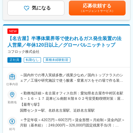
ータ用自動巻線機の機械設計業務をお任せいたします。モーター
14,000円、家族手当16,000円賃金はあくまでも目安の金額であ
応募依頼する
やセンサーの重要なパーツである「コイル」。モータ用自動巻線
気になる
り、選考を通じて上下する可能性があります。月給(月額)は固定手
（エージェントサービス）
機とは、コイル製造のために電線を精密に巻く機械です。
変更の範囲：会社の定める業務
当を含めた表記です。
■詳細：
メーカー様との仕様検討～構想設計～詳細設計・試作設計～試作
NEW
評価まで一連の機械設計を担当頂きます。設計業務は2～5名程度
【名古屋】半導体業界等で使われるガス発生装置の法
のチームで進めていきます。また、小さな機械の場合、納入～研
修～サービス・メンテナンスの一次対応まで行うこともありま
人営業／年休120日以上／グローバルニッチトップ
す。業務で関与する範囲は広く、設計業務の一連の流れを身に着
コフロック株式会社
けることが出来ます。※設計、製造、組み立てについて、一部外注
正社員
転勤なし
業種未経験歓迎
に依頼することで、業務量を抑えています。
■設計期間：
～国内外での導入実績多数／残業少なめ／国内トップクラスのシ
PJT開始から納入までの期間は平均して4～5か月、大きなPJTにな
ェア／工場や研究施設で使う酸素・窒素ガスをその場で作る装置
ると10か月程度です。設計部分だと2か月～4か月程度です。
仕事内容
等の営業をお任せ～
■使用するCADソフト：iCAD、AutoCAD
＜勤務地詳細＞名古屋オフィス住所：愛知県名古屋市中村区名駅
■業務詳細：
■教育体制：
５－１６－１７ 花車ビル南館８階８０２号室受動喫煙対策：屋内
製造業や大学、研究機関などへガス発生装置の営業をお任せしま
勤務地
入社後3か月は研修期間となります。これまで使用していたCAD
全面禁煙変更の範囲：会社の定める事業所
【最寄り駅】
す。
の種類が異なる方は、この期間にiCAD、AutoCADの習得をしてい
国際センター駅、名鉄名古屋駅、近鉄名古屋駅
└企業や大学への訪問および提案活動
ただきます。その後、上司の下でサポート業務をしながら、仕事
└見積書作成や商品説明
を覚えてきます。
＜予定年収＞420万円～600万円＜賃金形態＞月給制＜賃金内訳＞
└展示会での販促活動や新規顧客対応（既存取引先からの紹介や
月額（基本給）：249,000円～326,000円固定残業手当/月：
展示会でのつながりから対応）
給与
■組織構成：
52,100円～68,200円（固定残業時間27時間0分/月）超過した時間