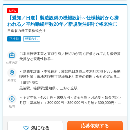
ライアント先での制御盤の据付作業を学んでいきましょう。
は固定手当を含めた表記です。
○最初はどの作業をお任せするにも丸投げする事はありません。先
NEW
輩社員がOJTでフォローを行いますのでご安心ください。
【愛知／日進】製造設備の機械設計～仕様検討から携
＜将来的には＞
われる／平均勤続年数20年／新規受注9割で将来性〇
電気設計～部品の手配～組立～据付工事まで一貫した業務をご担
日進省力機工業株式会社
当いただく予定です。
正社員
転勤なし
■制御盤とは…？
制御盤とは、工場の機械や建物の設備などを制御するために電気
〇本田技研工業と直取引有／技術力が高く評価されており優秀賞
部品や電気機器を配線してボックス内に収納された装置のことで
受賞など安定性抜群～
す。
仕事内容
〇完全週休二日（土日固定休）／有休取得率80％超で安定した働
制御盤は機械を電気で制御するための頭脳であり、重要な装置に
き方が出来ます。
なります。
＜勤務地詳細＞本社住所：愛知県日進市三本木町大池下335 受動
喫煙対策：敷地内喫煙可能場所あり変更の範囲：会社の定める事
■仕事概要：
勤務地
■組織構成：
業所
【最寄り駅】
・大手自動車メーカーの生産ラインにて使用される、省力化・省
当社では現在7名、総務担当3名(女性)＋設計・据付担当4名(男性)
黒笹駅、篠原駅(愛知県)、三好ケ丘駅
人化のための生産設備の機械設計としてご活躍いただきます。
のスタッフが在籍。一緒に業務を行っていただく設計・据付担当
は、50代1名・30代2名・20代1名の男性社員が活躍しておりま
＜予定年収＞450万円～600万円＜賃金形態＞月給制＜賃金内訳＞
■仕事詳細：
す。
月額（基本給）：300,000円～350,000円＜月給＞300,000円～
・お客様との仕様検討～設計～アフターフォローまでの一連の業
給与
中途入社の社員も多く、また20代でも役職についている社員もお
350,000円＜昇給有無＞有＜残業手当＞有＜給与補足＞※これまで
務をご担当いただきます。受注のうち9割が新規での案件となるた
り、頑張った分しっかり評価される環境です◎
のご経験・スキル等で待遇を決定いたします。■昇給：年1回■賞
め、仕様検討からアフターフォローまで一貫して業務に携わるこ
与：年2回、年度によっては決算賞与の支給あり記載金額は選考を
とが出来ます。
■魅力：
通じて上下する可能性があります。月給(月額)は固定手当を含みま
応募依頼する
・組立や納品は別部署の社員が行っております。
気になる
・当社は創業より40年以上にわたり、トヨタ自動車様向けの制御
す。