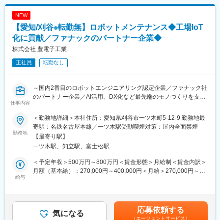
・装置構想設計
◎完全週休二日制を基本とした勤務体系で、長期出張時も計画的
・機械設計・レイアウト設計
にスケジュールを調整しています。
NEW
・新規装置の仕様策定・設計・製作フォロー・評価
◎休日出勤が発生した場合は、振替休日取得の徹底を行っていま
【愛知/刈谷※転勤無】ロボットメンテナンス◆工場IoT
・技術トラブル発生時の原因究明・技術判断
す。また、その際も連休となるような取得を奨励しているので働
・開発リーダーの技術的補佐
化に貢献／ファナックのパートナー企業◆
きやすい環境を備えています。
・協力会社（外注先）との技術折衝・仕様調整
◎転勤がなく、名古屋に腰を据えて全国の現場を担当できるた
株式会社 豊電子工業
※役割比重
め、生活基盤を大きく変えずにキャリア形成できます。
正社員
転勤なし
技術者としての設計・開発業務：約75％
リーダー補佐・技術的サポート：約25％
変更の範囲：会社の定める業務
～国内2番目のロボットエンジニアリング認定企業／ファナック社
■部署ミッション・特徴：
のパートナー企業／AI活用、DX化など最先端のモノづくりを支え
・自動化設備における得意技術の拡充
仕事内容
る／年間休日120日～
・「0→1」の装置開発力強化
・既存装置の改良ではなく、構想段階からの商品開発
＜勤務地詳細＞本社住所：愛知県刈谷市一ツ木町5-12-9 勤務地最
■業務内容：
寄駅：名鉄名古屋本線／一ツ木駅受動喫煙対策：屋内全面禁煙
・ロボットシステムのメンテナンス業務をお任せします。
勤務地
■プロジェクトの特徴：
【最寄り駅】
既存顧客からの依頼対応、定期メンテナンス対応など（客先へ外
・開発期間：約3年スパン
一ツ木駅、知立駅、富士松駅
出・出張しての対応）ご担当いただきます。
・装置の構想～商品設計まで一貫して関与
・対応するエリアは日本全国です。
・外注・協力会社を活用しながら進行
＜予定年収＞500万円～800万円＜賃金形態＞月給制＜賃金内訳＞
・社内（リコーグループ）・社外双方との調整あり
月額（基本給）：270,000円～400,000円＜月給＞270,000円～
■出張について：
給与
400,000円＜昇給有無＞有＜残業手当＞有＜給与補足＞■昇給：年
・入社から半年～1年は研修となる為、ほぼ外出はありません。
■当社の特徴：
1回（4月）■賞与：年2回（7月・12月）■モデル年収：550万円／
まずは近場（トヨタ様）から学んでいただきます。
愛知県岡崎市にあるリコーグループの主要生産関連会社で、80年
29歳・入社7年目，月給35万8000円賃金はあくまでも目安の金額
・業務に慣れたら全国の顧客対応をお任せします（月2～3回ほど
以上にわたる腕時計設計・製造で培った精密加工技術、自動化設
であり、選考を通じて上下する可能性があります。月給(月額)は固
応募依頼する
の出張あり）。
気になる
備設計技術などをベースに、精密部品加工、自動化設備の開発設
定手当を含めた表記です。
（エージェントサービス）