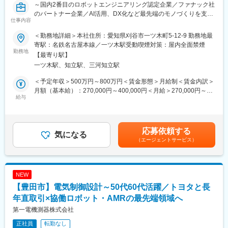
～国内2番目のロボットエンジニアリング認定企業／ファナック社
トシステムを、各ユーザー使用にカスタマイズし、納入していま
のパートナー企業／AI活用、DX化など最先端のモノづくりを支え
す。
仕事内容
る／年間休日120日～
アルミ合金系の鋳造ロボットシステム世界シェア70％！ほぼ全て
■職務概要：
の自動車・二輪車メーカーを支えています。
＜勤務地詳細＞本社住所：愛知県刈谷市一ツ木町5-12-9 勤務地最
ロボットシステムではアルミダイキャスト分野で国内、国外でシ
寄駅：名鉄名古屋本線／一ツ木駅受動喫煙対策：屋内全面禁煙
ェア80％を誇る当社にて、産業用ロボットのロボットティーチン
勤務地
また、同社は2004年3月愛知県知事から『愛知ブランド企業』に
【最寄り駅】
グをお任せいたします。
認定され、産業ロボットシステムを主に開発から設計、製造まで
一ツ木駅、知立駅、三河知立駅
自動車関連FA事業の国内外ともに売り上げ急拡大に伴う増員採用
をトータルでサポートするトータルシステムエンジニアリングメ
です。
ーカーです。
＜予定年収＞500万円～800万円＜賃金形態＞月給制＜賃金内訳＞
2012年2月にトヨタグローバル仕入先総会において、技術開発賞
月額（基本給）：270,000円～400,000円＜月給＞270,000円～
■業務詳細：
給与
を受賞し、今後は、技術力を高め世界No.1のシステムエンジニア
400,000円＜昇給有無＞有＜残業手当＞有＜給与補足＞■昇給：年
・顧客向けにカスタマイズしたロボット及び周辺装置の完成製品
リングメーカーを目指しています。
1回（4月）■賞与：年2回（7月・12月）■モデル年収：550万円／
を社内でティーチングし、国内外問わず納品先へ赴いての試運
近年ではIot推進のスマート工場の生産ラインビルダーとして認知
29歳・入社7年目，月給35万8000円賃金はあくまでも目安の金額
転・調整業務をご担当いただきます。
されています。
であり、選考を通じて上下する可能性があります。月給(月額)は固
応募依頼する
・出張は1週間程度のものから、2週間程度のものもあります。基
気になる
定手当を含めた表記です。
（エージェントサービス）
本的に突発的な対応よりは、製品納入時の調整がメインなので腰
を据えて働くことができます。
■中途社員の声：
NEW
・伝統的に任せる風土があるので、高度なシステムほど責任もあ
【豊田市】電気制御設計～50代60代活躍／トヨタと長
りますが、達成感も大きいです。失敗や試行錯誤も繰り返し、現
場で上手く稼働した時の感動はひとしおです。
年直取引×協働ロボット・AMRの最先端領域へ
・他業界出身の中途社員も多く、新卒社員と比べて昇格に差はな
第一電機測器株式会社
く公平に評価されます。
正社員
転勤なし