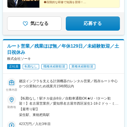
業成績、6割は目標に対する自己評価、上司・部下からの評価を反
◆段階的な研修で知識を習得！
映。「結果を出した社員にはしっかり還元する」という想いが根
◆実質年休131日・月給30万円～・賞与年2回
＼ピンときたなら当社で新たなキャリアを始めません
付いており、入社1年経たずに昇給した社員もいます。★キャリア
か？／
アップで収入もアップ上記の評価制度で、頑張りは正当に評価す
るので、スピーディーにキャリアアップすることも可能です。入
気になる
応募する
社8年目で課長になった社員もおり、頑張りに応じた収入アップも
叶います！＜実例＞係長（入社4～6年目）⇒ 課長（9～11年目）
⇒ 次長・部長（20年目）
ルート営業／残業ほぼ無／年休129日／未経験歓迎／土
日祝休み
株式会社ソーキ
正社員
転勤なし
職種未経験歓迎
業種未経験歓迎
建設インフラを支える計測機器のレンタル営業／既存ルート中心
かつ分業制のため残業月15時間以内
仕事内容
【転勤なし！駅チカ徒歩8分／自動車通勤OK★U・Iターン歓
迎！】名古屋営業所／愛知県名古屋市西区栄生1-18-2 ドゥ・ミー
勤務地
ルドゥ1F勤務地最寄駅：名鉄名古屋本線／ 栄生駅※転勤なし受動
【最寄り駅】
喫煙対策：あり（屋内全面禁煙）
栄生駅、東枇杷島駅
423万円／入社3年目