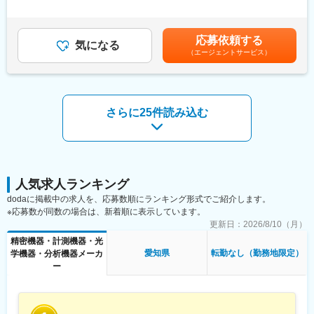
て、関係部署と連携しスピイーディな開発・設計業務が求められ
は「月額×12ヶ月＋賞与＋時間外手当30H（目安）を想定した金額
ます。今後の推進責任者となるべく邁進して頂きたいです。
です。■昇給：年1回（4月）※個人の能力による■賞与：年2回（7
月、12月）※業績、個人の能力による賃金はあくまでも目安の金
応募依頼する
■具体的な仕事内容：
気になる
額であり、選考を通じて上下する可能性があります。月給(月額)は
（エージェントサービス）
・住宅用漏電ブレーカ、ビル用漏電ブレーカなど既存ブレーカ搭
固定手当を含めた表記です。
載回路の合理化、ＥＯＬ対応等で商品を次世代につなぐ
・今後期待される高機能ブレーカの新商品の回路設計を中心とし
た開発業務
・製造場所は本社工場が基本ですが、サプライヤや海外製造工場
さらに25件読み込む
などでも製造されることがあり、海外製造工場へ出向き、製造現
場と密着した回路設計業務も求められます。
■仕事を通じて得られること：
・電気の安全安心を守っている商品開発を行っている自負と、社
会インフラの継続的な安定供給を行う責任を感じて仕事すること
人気求人ランキング
ができます。
dodaに掲載中の求人を、応募数順にランキング形式でご紹介します。
・特に住宅盤、それに搭載するブレーカについては、トップメー
※応募数が同数の場合は、新着順に表示しています。
カであり、技術的にも商品的にも業界をリードしていく立場にあ
更新日：
2026/8/10（月）
り、やりがいがあります。
精密機器・計測機器・光
・このように世の中から必要とされているブレーカですが、商品
愛知県
転勤なし（勤務地限定）
学機器・分析機器メーカ
構造や技術については、あまり知られていませんが、電磁気・材
ー
料技術などいろいろな技術要素が絡んだ商品であり、やる気次第
で電気回路に限定されず広い知見を得ることができます。
■職場の雰囲気：