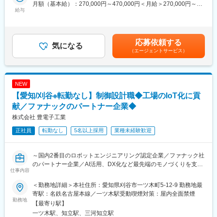
め、業界未経験の方も安心です。
月額（基本給）：270,000円～470,000円＜月給＞270,000円～
■職務の流れ：
給与
・社内研修や外部講習、通信教育など学びを支援する制度も整え
470,000円＜昇給有無＞有＜残業手当＞有＜給与補足＞■昇給：年
・顧客、営業、現場との打合せ、仕様検討
ています。
1回（4月）■賞与：年2回（7月・12月）■モデル年収：550万円／
・設計
29歳・入社7年目，月給35万8000円賃金はあくまでも目安の金額
・製図 ※3D（Solidworks）、2D（AutoCAD）
■働き方
であり、選考を通じて上下する可能性があります。月給(月額)は固
応募依頼する
・テスト
気になる
・完全週休2日制で年間休日は120日以上です。（2026年度は123
定手当を含めた表記です。
（エージェントサービス）
日）
トヨタ・日産・ホンダ等、自動車メーカーの要望に基づき産業用
・残業は月20時間程度で、メリハリをつけて働けます。
ロボットをユーザー仕様にカスタマイズします。
・育児休暇取得実績があり、復帰率は100％です。
主担当が、顧客との仕様打合せから納入稼働まで工程管理し、一
NEW
品ずつ仕様が異なり世界で一つだけのロボットを自身で手掛ける
■企業の特徴
【愛知/刈谷※転勤なし】制御設計職◆工場のIoT化に貢
ことができます。
気体や液体の流れを測定・制御する機器や、工場・研究施設で使
献／ファナックのパートナー企業◆
う酸素・窒素ガス発生装置を手掛けるメーカーです。
■中途社員の声：
半導体、医療、食品、大学・研究機関など幅広い分野で採用され
株式会社 豊電子工業
・伝統的に任せる風土があるので、高度なシステムほど責任もあ
ており、国内トップクラスのシェアと6,300社超の取引実績を持つ
正社員
転勤なし
5名以上採用
業種未経験歓迎
りますが、達成感も大きいです。失敗や試行錯誤も繰り返し、現
安定企業です。
場で上手く稼働した時の感動はひとしおです。
・他業界出身の中途社員も多く、新卒社員と比べて昇格に差はな
変更の範囲：会社の定める業務
～国内2番目のロボットエンジニアリング認定企業／ファナック社
く公平に評価されます。
のパートナー企業／AI活用、DX化など最先端のモノづくりを支え
仕事内容
る／年間休日120日～
■当社の魅力：
■職務概要：
日本産業用ロボット工業会から国内2番目にロボットのエンジニア
＜勤務地詳細＞本社住所：愛知県刈谷市一ツ木町5-12-9 勤務地最
トヨタ自動車など自動車向け産業用ロボットの制御設計をお任せ
リング企業として認定企業です。
寄駅：名鉄名古屋本線／一ツ木駅受動喫煙対策：屋内全面禁煙
します。
勤務地
トヨタ、日産、ホンダ等、自動車メーカー各社のほとんどがファ
【最寄り駅】
カスタマイズしたロボット及び、周辺装置の完成製品を社内でテ
ナック製の産業用ロボットを使用しており、当社ではそのロボッ
一ツ木駅、知立駅、三河知立駅
ィーチングし国内外問わず納品先へ赴いて試運転・調整業務をご