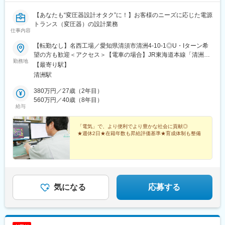
【あなたも“変圧器設計オタク”に！】お客様のニーズに応じた電源
トランス（変圧器）の設計業務
仕事内容
【転勤なし】名西工場／愛知県清須市清洲4-10-1◎U・Iターン希
望の方も歓迎＜アクセス＞【電車の場合】JR東海道本線「清洲
勤務地
駅」より徒歩8分【車の場合】清洲ICから車で北西へ2km（約5
【最寄り駅】
分）
清洲駅
380万円／27歳（2年目）
560万円／40歳（8年目）
給与
「電気」で、より便利でより豊かな社会に貢献◎
★週休2日★在籍年数も昇給評価基準★育成体制も整備
気になる
応募する