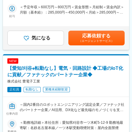
トシステムを、各ユーザー使用にカスタマイズし、納入していま
担当いただきます。
す。
＜予定年収＞600万円～800万円＜賃金形態＞月給制＜賃金内訳＞
省力化やエコ、安全性観点で、各企業がロボット導入を積極的に
アルミ合金系の鋳造ロボットシステム世界シェア70％！ほぼ全て
月額（基本給）：285,000円～450,000円＜月給＞285,000円～
推進し、開発案件が増加しているため、開発者の増員採用となり
給与
の自動車・二輪車メーカーを支えています。
450,000円＜昇給有無＞有＜残業手当＞有＜給与補足＞■昇給：年
ます。
1回（4月）■賞与：年2回（7月・12月）賃金はあくまでも目安の
※トヨタ・日産・ホンダ等、自動車メーカー各社のほとんどがファ
また、同社は2004年3月愛知県知事から『愛知ブランド企業』に
金額であり、選考を通じて上下する可能性があります。月給(月額)
ナック製の産業用ロボットを使用。
認定され、産業ロボットシステムを主に開発から設計、製造まで
は固定手当を含めた表記です。
応募依頼する
当社では、そのロボットシステムを、各ユーザー仕様にカスタマ
気になる
をトータルでサポートするトータルシステムエンジニアリングメ
（エージェントサービス）
イズし、自社製品として納入しています。ロボットに関するあら
ーカーです。
ゆるノウハウが凝縮しています。
2012年2月にトヨタグローバル仕入先総会において、技術開発賞
を受賞し、今後は、技術力を高め世界No.1のシステムエンジニア
■中途社員の声：
リングメーカーを目指しています。
NEW
・伝統的に任せる風土があるので、高度なシステムほど責任もあ
近年ではIot推進のスマート工場の生産ラインビルダーとして認知
【愛知/刈谷※転勤なし】電気・回路設計 ◆工場のIoT化
りますが、達成感も大きいです。失敗や試行錯誤も繰り返し、現
されています。
場で上手く稼働した時の感動はひとしおです。
に貢献／ファナックのパートナー企業◆
・他業界出身の中途社員も多く、新卒社員と比べて昇格に差はな
株式会社 豊電子工業
く公平に評価されます。
正社員
転勤なし
業種未経験歓迎
■当社の魅力：
日本産業用ロボット工業会から国内2番目にロボットのエンジニア
～国内2番目のロボットエンジニアリング認定企業／ファナック社
リング企業として認定企業です。
のパートナー企業／AI活用、DX化など最先端のモノづくりを支え
トヨタ、日産、ホンダ等、自動車メーカー各社のほとんどがファ
仕事内容
る／年間休日120日～
ナック製の産業用ロボットを使用しており、当社ではそのロボッ
■職務概要：
トシステムを、各ユーザー使用にカスタマイズし、納入していま
＜勤務地詳細＞本社住所：愛知県刈谷市一ツ木町5-12-9 勤務地最
トヨタ自動車など、自動車向け産業用ロボットシステムの電気回
す。
寄駅：名鉄名古屋本線／一ツ木駅受動喫煙対策：屋内全面禁煙
路設計をお任せいたします。
勤務地