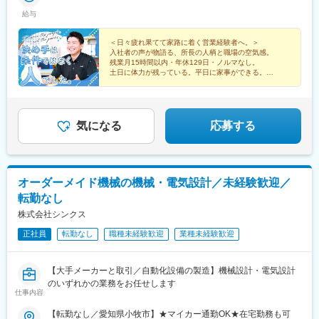
給与
＜日々疲れ果てて家路に着く営業経験者へ。＞
入社者の声が物語る、所長の人柄と職場の空気感。
残業月15時間以内・年休129日・ノルマなし。
土日に体力が残っている。平日に家事ができる。
そんな当たり前を取り戻せる会社です。
気になる
応募する
オーダーメイド機械の機械・電気設計／未経験歓迎／
転勤なし
株式会社シンクス
正社員
転勤なし
職種未経験歓迎
業種未経験歓迎
【大手メーカーと取引／自動化設備の製造】機械設計・電気設計
のいずれかの業務をお任せします
仕事内容
【転勤なし／愛知県小牧市】★マイカー通勤OK★在宅勤務も可