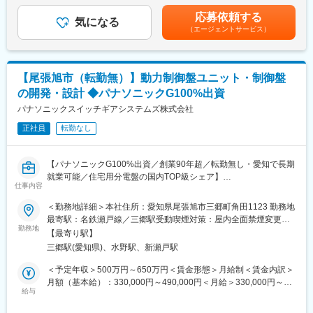
見込まれます。NASAやハーバード大学、マサチューセッツ工科
月、12月）※業績、個人の能力による賃金はあくまでも目安の金
大学など、世界のトップクラスの研究・学術機関への納品実績が
応募依頼する
■具体的な仕事内容：
気になる
額であり、選考を通じて上下する可能性があります。月給(月額)は
あります。
（エージェントサービス）
・上記商品群の新規開発業務および合理化、EOL対応等の改善、
固定手当を含めた表記です。
・製品は大手生化学分析装置メーカー、環境測定機器メーカーで
保守業務
採用されており安定した将来性のある事業です。
・商品仕様を実現する回路設計、基板設計
・試作品の作成と評価・検証、課題発生時の原因究明と対策実施
変更の範囲：会社の定める業務
【尾張旭市（転勤無）】動力制御盤ユニット・制御盤
・目標コストを実現する部品選定や製造工程構築
の開発・設計 ◆パナソニックG100%出資
・納期達成に向けた開発日程の管理、開発メンバや関連部署との
各種調整
パナソニックスイッチギアシステムズ株式会社
・製造拠点は国内外の関係会社で製造されるため、製造現場と密
正社員
転勤なし
着した設計業務も求められます。
■仕事を通じて得られること：
【パナソニックG100%出資／創業90年超／転勤無し・愛知で長期
・お客様の省エネニーズや安心安全を実現する電気インフラ設備
就業可能／住宅用分電盤の国内TOP級シェア】
の商品開発を行っている自負と責任を感じて仕事することができ
仕事内容
ます。
■職務内容：
＜勤務地詳細＞本社住所：愛知県尾張旭市三郷町角田1123 勤務地
・古い技術と新しい技術要素が融合した商品であり、やる気次第
制御盤を開発するとともに、その心臓ととなる、制御回路を電子
最寄駅：名鉄瀬戸線／三郷駅受動喫煙対策：屋内全面禁煙変更の
で幅広く電気、電子回路の知見を得ることができます
化した差別化設計を行います。
勤務地
範囲：会社の定める事業所
【最寄り駅】
制御盤の電子化は、他社に無い当社の強みとして、過去商品の向
■職場の雰囲気：
三郷駅(愛知県)、水野駅、新瀬戸駅
上、新規開発のうえで重要な職務です。
・メーカーにおける商品開発部門の重要度は極めて高く、人材育
＜予定年収＞500万円～650万円＜賃金形態＞月給制＜賃金内訳＞
成にも積極的に取り組んでおり、技術伝承を行いながら若手育成
【期待する役割】
月額（基本給）：330,000円～490,000円＜月給＞330,000円～
が盛んになってます。
ご一緒に開発を通じて、世の中に無い電子ユニットを開発してい
給与
490,000円＜昇給有無＞有＜残業手当＞有＜給与補足＞上記年収
・商品企画、品質保証、生産管理、製造、営業企画、協力会社と
くとともに
は「月額×12ヶ月＋賞与＋時間外手当30H（目安）を想定した金額
の連携が不可欠な職場で、チームで協力しながら意欲的に業務の