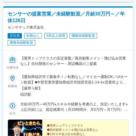
センサーの提案営業／未経験歓迎／月給30万円～／年
休126日
センサテック株式会社
正社員
転勤なし
5名以上採用
職種未経験歓迎
業種未経験歓迎
【業界トップクラスの安定基盤／既存顧客メイン・飛び込み営業
なし】自社開発のセンサー・周辺機器のご提案
仕事内容
【愛知県稲沢市で募集中！／転勤なし／マイカー通勤OK／UIター
ン歓迎】■中部営業所愛知県稲沢市陸田宮前1-14-4※営業所より訪
勤務地
問できる範囲が担当となりますが、月に1回程度、出張が発生する
【最寄り駅】
可能性があります※U・Iターン歓迎（補助あり！）※受動喫煙対
稲沢駅
策：屋内禁煙
月給30万円～40万円※スキルや経験を考慮の上、決定いたします※
上記月給には、固定残業代（月20時間分、月5万円～月7万円）を
給与
含みます。超過分は別途支給致します★給与5％UP予定社長の
「社員を大切にする」という想いから、給与5％UPを予定。今
後、さらにモチベーション高く働ける環境をつくっていきます！
◆業界シェアトップクラス
◆既存顧客メイン＆飛び込み営業なし
★透明性の高い評価制度明確な評価項目を設けており、約4割が営
◆100％中途入社＆転勤なし