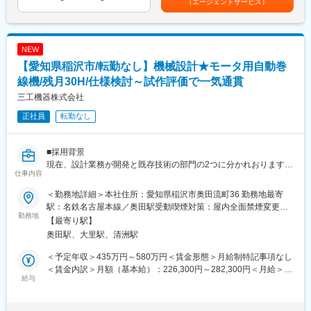
（エージェントサービス）
盤を設計・製作・納品・メンテナンスを行っております。長年の
■魅力：
取引いただけるのは、丁寧ない仕事を心掛け、お客様より信頼を
★新規案件９割、リピート機の改良業務１割
頂けているためです。
…街中に走っている大手メーカーの自動車や、二輪車や芝刈り
・一言でいうとものすごくアットホームな職場環境です。従業員
NEW
機・発電機など様々な用途で使用される部品の製造を行う設備の
を大切にするというのが創業時からの理念です。がんばりを賞与
【愛知県稲沢市/転勤なし】機械設計★モータ用自動巻
設計を行っています。新規メインであるため、扱う機械で同じも
や給与で還元するのはもちろんのこと、忘年会や歓迎会、BBQな
のがなく技術を磨き続けることが出来ます。
線機/残月30H/仕様検討～試作評価で一気通貫
どの行事も盛んです。悩み事なども相談しやすい雰囲気です。
★安定受注で会社の安定性◎
三工機器株式会社
…近年では自動車だけでなく、二輪車や芝刈り機・発電機などを
変更の範囲：会社の定める業務
正社員
転勤なし
製造する場面でも使用されており、特に非常時に必要となる発電
機用設備は、景気に左右されることなく、常に安定した受注をし
ています。オーダーメイドで設計をすることが9割であり、取引先
■採用背景
からも厚い信頼を得ています。
現在、設計業務が開発と既存技術の部門の2つに分かれおります。
仕事内容
その中の開発部門に所属していただきます。大手の企業様から仕
■組織構成：
事の受注が徐々に増えている状況で、その業務量に対応するため
〇機械設計部門には4名（40代2名、30代2名）が在籍していま
＜勤務地詳細＞本社住所：愛知県稲沢市奥田流町36 勤務地最寄
の増員募集となります。
す。
駅：名鉄名古屋本線／奥田駅受動喫煙対策：屋内全面禁煙変更の
勤務地
範囲：会社の定める事業所
【最寄り駅】
■ミッション
■就業環境：
奥田駅、大里駅、清洲駅
一部外注に委託している業務があり、その業務の指示出しや納品
・土日休／年間休日115日／平均残業時間30Hでワークライフバラ
された製品が正確に指示通りに作業ができているのかを確認して
ンス充実
＜予定年収＞435万円～580万円＜賃金形態＞月給制特記事項なし
いただきます。
・社風として会社の利益は従業員に還元する仕組みを取っていま
＜賃金内訳＞月額（基本給）：226,300円～282,300円＜月給＞
給与
す。評価も会社への貢献度合いで公正に評価されます。
226,300円～282,300円＜昇給有無＞有＜残業手当＞有＜給与補足
■業務内容：
・有給を次年度にほとんど持ち越さない風土が確立されていま
＞モデル年収：下記年収は残業30時間想定、賞与4.0か月分含む場
家電メーカー/産業機器メーカー/自動車メーカー向けに納品するモ
す。
合・575万円（45歳妻・子2人）…基本給279,300円、住宅手当