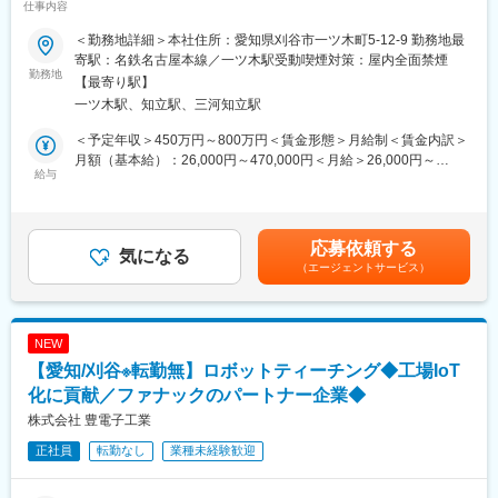
仕事内容
る／年間休日120日～
す。
■職務概要：
アルミ合金系の鋳造ロボットシステム世界シェア70％！ほぼ全て
＜勤務地詳細＞本社住所：愛知県刈谷市一ツ木町5-12-9 勤務地最
各種パワーエレクトロニクス（高周波電源及び各種電源）の開発
の自動車・二輪車メーカーを支えています。
寄駅：名鉄名古屋本線／一ツ木駅受動喫煙対策：屋内全面禁煙
業務及び、各種熱源を用いた加熱要素開発における業務を担当い
勤務地
【最寄り駅】
ただきます。
また、同社は2004年3月愛知県知事から『愛知ブランド企業』に
一ツ木駅、知立駅、三河知立駅
認定され、産業ロボットシステムを主に開発から設計、製造まで
■働く環境について：
をトータルでサポートするトータルシステムエンジニアリングメ
＜予定年収＞450万円～800万円＜賃金形態＞月給制＜賃金内訳＞
転勤は本人が望まない限りございません。そのため、同社の社員
ーカーです。
月額（基本給）：26,000円～470,000円＜月給＞26,000円～
は持ち家を購入する方が多いです。
給与
2012年2月にトヨタグローバル仕入先総会において、技術開発賞
470,000円＜昇給有無＞有＜残業手当＞有＜給与補足＞■昇給：年
残業代は全額支給。景気の悪い時期でも残業代カット等は行って
を受賞し、今後は、技術力を高め世界No.1のシステムエンジニア
1回（4月）■賞与：年2回（7月・12月）記載金額は選考を通じて
おらず、離職率は5%程度と社員が腰を据えて長く働ける環境がご
リングメーカーを目指しています。
上下する可能性があります。月給(月額)は固定手当を含みます。
ざいます。
近年ではIot推進のスマート工場の生産ラインビルダーとして認知
応募依頼する
気になる
されています。
（エージェントサービス）
■中途社員の声：
・伝統的に任せる風土があるので、高度なシステムほど責任もあ
りますが、達成感も大きいです。失敗や試行錯誤も繰り返し、現
場で上手く稼働した時の感動はひとしおです。
NEW
・他業界出身の中途社員も多く、新卒社員と比べて昇格に差はな
【愛知/刈谷※転勤無】ロボットティーチング◆工場IoT
く公平に評価されます。
化に貢献／ファナックのパートナー企業◆
■当社の魅力：
株式会社 豊電子工業
日本産業用ロボット工業会から国内2番目にロボットのエンジニア
正社員
転勤なし
業種未経験歓迎
リング企業として認定企業です。
トヨタ、日産、ホンダ等、自動車メーカー各社のほとんどがファ
ナック製の産業用ロボットを使用しており、当社ではそのロボッ