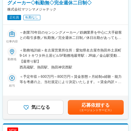
・全社平均残業時間月22.3h
グメーカー◇転勤無◇完全週休二日制◇
◎“作る”より“課題を解く”ソリューション型の技術力が身につく
※6年連続でホワイト500認定企業に選ばれています。フレックス
株式会社マツシマメジャテック
タイムの活用率も高く、家庭の事情や業務内容に合わせて調整が
変更の範囲：会社の定める業務
正社員
転勤なし
可能です。
（2）充実した福利厚生：
～創業70年目のセンシングメーカー／鉄鋼業界を中心に大手顧客
・デンソーやトヨタグループの契約保養施設が利用可能、社員食
との取引多数／転勤無／完全週休二日制／休日出勤があっても振
堂有り
仕事内容
替休日の取得を徹底！～
・デンソー持株会、デンソーグループ各種保険（割引有）、財形
■業務概要：
貯蓄、住宅補助、カフェテリアプラン
＜勤務地詳細＞名古屋営業所住所：愛知県名古屋市熱田外土居町
創業70年以上のセンシングメーカーで、自社製の計測センサーの
9-14 トキワタ外土居ビル5F勤務地最寄駅：JR線／金山駅受動喫
メンテナンスを担うサービスエンジニアです。
勤務地
■当社について：
煙対策：屋内全面禁煙変更の範囲：会社の定める事業所
【最寄り駅】
製造現場を支えるインフラ機器に携わりながら、段階的なOJTと
・設立74年/車載用パワーリレー、車両接近通報装置世界シェア
西高蔵駅、熱田駅、熱田神宮西駅
現場同行を通じて一生ものの専門性を身につけられる環境です。
NO.1/納入金額1388億円/デンソー100％出資
・デンソーグループの中核企業及びカーエレクトロニクス製品の
＜予定年収＞600万円～800万円＜賃金形態＞月給制※経験・能力
■業務詳細：
リーディング企業として、日本を始め世界各国の自動車メーカー
等を考慮の上、当社規定により決定いたします。＜賃金内訳＞月
センサー機器の据付～メンテナンス(機器調整・点検)等が主な業務
給与
から選ばれています。主な取引先はトヨタ自動車とデンソーで
額（基本給）：350,000円～438,000円その他固定手当/月：
範囲となります。
す。
30,000円～85,000円＜月給＞380,000円～523,000円＜昇給有無
繁忙時期、担当エリアによっても変動がありますが、おおよそ1ヶ
・ハイブリッドカーや電気自動車に搭載されている製品も多数手
＞有＜残業手当＞有＜給与補足＞※職務付加手当の1万円～5.5万円
月に15日間程度出張しています。(その中には日帰り、宿泊出張な
掛けております。
は、一人で現地調整作業が出来るようになってから付与されま
応募依頼する
どを含みます。)
気になる
す。(目安6ヶ月～12ヶ月後）習熟度に応じて金額は変動します。■
（エージェントサービス）
※担当エリア：
変更の範囲：会社の定める業務
昇給：年1回■賞与：年2回(業績による※前年度実績2ヶ月分)賃金は
西日本を中心に活動し、全国の取引企業への対応も行なって頂き
あくまでも目安の金額であり、選考を通じて上下する可能性があ
ます。
ります。月給(月額)は固定手当を含めた表記です。
基本的に営業担当が顧客窓口となりスケジュール調整を行ってい
NEW