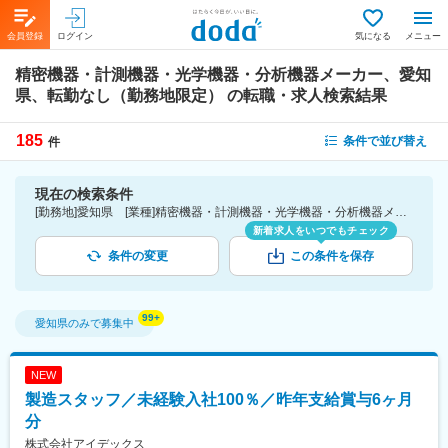
会員登録
ログイン
気になる
メニュー
精密機器・計測機器・光学機器・分析機器メーカー、愛知
県、転勤なし（勤務地限定）
の転職・求人検索結果
185
条件で並び替え
件
現在の検索条件
[勤務地]愛知県 [業種]精密機器・計測機器・光学機器・分析機器メーカー-メーカー（機械・電気）業界 [こだわり条件ピックアップ]転勤なし（勤務地限定） [詳細条件](募集・採用情報)転勤なし（勤務地限定）
新着求人をいつでもチェック
条件の変更
この条件を保存
愛知県
のみで募集中
NEW
製造スタッフ／未経験入社100％／昨年支給賞与6ヶ月
分
株式会社アイデックス