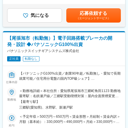
は「月額×12ヶ月＋賞与＋時間外手当30H（目安）を想定した金額
■職場の雰囲気：
です。■昇給：年1回（4月）※個人の能力による■賞与：年2回（7
・メーカとして、商品技術部の重要度が増していく中、人員補充
■具体的な仕事内容：
月、12月）※業績、個人の能力による賃金はあくまでも目安の金
にも積極的に取り組んでおり、技術伝承を行いながら若手育成が
応募依頼する
・受注製品等に関する工程管理
気になる
額であり、選考を通じて上下する可能性があります。月給(月額)は
盛んになってます。
（エージェントサービス）
・商品設計・購買部品・製造・工場出荷における生産工程の管
固定手当を含めた表記です。
・品質保証、生産管理 営業所など他部署との連携が不可欠な職
理・調整
場です。
・製品における納期管理
・職場内は、盤商品設計者だけでなく、ブレーカ設計や、計測商
品設計など多岐に渡る技術、商品開発を行うメンバがおりフラッ
【尾張旭市（転勤無）】電子回路搭載ブレーカの開
■仕事を通じて得られること：
トに議論できる職場です。
発・設計 ◆パナソニックG100%出資
当課では、住宅分電盤のサプライチェーン全てにおける技術的業
・様々な商品を開発しておりますので、廻りに興味を持てば、更
務を経験できます。また、技術的なスキルだけでなく、対内・対
パナソニックスイッチギアシステムズ株式会社
に様々な商品開発にチャレンジできる可能性があります。
外への折衝業務等、ヒューマンスキルを磨くことも可能です。さ
・少人数の課ですので、廻りの人、廻りの仕事が見易く、解り易
正社員
転勤なし
らに、電材業界において必要となる技術的スキルの取得はもちろ
いと考えます。
ん、会社運営に関わる多種多様な業務も経験できます。
変更の範囲：会社の定める業務
【パナソニックG100%出資／創業90年超／転勤無し・愛知で長期
■職場の雰囲気：
就業可能／住宅用分電盤の国内TOP級シェア】
・現在、社員の構成はベテラン組と若手組の二極化になってお
仕事内容
り、中堅・リーダーとなりうるあなたの参画を期待しています。
■職務内容：
＜勤務地詳細＞本社住所：愛知県尾張旭市三郷町角田1123 勤務地
・関連する商材であるブレーカ、計測機器など多岐に渡る商品担
電子回路を搭載した漏電ブレーカを中心とする電子回路搭載ブレ
最寄駅：名鉄瀬戸線／三郷駅受動喫煙対策：屋内全面禁煙変更の
当者が周囲に在籍しています。
ーカの開発業務を行います。特に、高機能なブレーカの新規開
勤務地
範囲：会社の定める事業所
・設計部、生産技術部、営業部、調達部など他部署との連携が不
【最寄り駅】
発、既存商品のＥＯＬ対応設計が重要になっております。
可欠な職場です。
三郷駅(愛知県)、水野駅、新瀬戸駅
・当部では様々な商品を担当しており、幅広い製品・生産規模に
【期待する役割】
＜予定年収＞500万円～650万円＜賃金形態＞月給制＜賃金内訳＞
チャレンジできる可能性があります。
社会生活の基盤となる商品を供給する当社において、まさしく基
月額（基本給）：330,000円～490,000円＜月給＞330,000円～
幹商品であるブレーカを担当頂きますので、常にＱＣＤを意識し
給与
490,000円＜昇給有無＞有＜残業手当＞有＜給与補足＞上記年収
変更の範囲：会社の定める業務