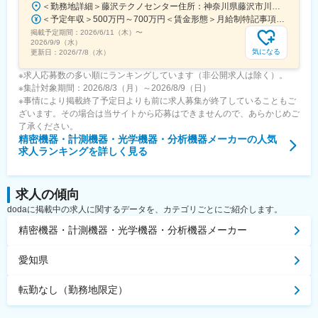
＜勤務地詳細＞藤沢テクノセンター住所：神奈川県藤沢市川名1-12-2 勤務地最寄駅：JR東海道本線／藤沢駅受動喫煙対策：屋内全面禁煙変更の範囲：会社の定める事業所（リモートワーク含む）
＜予定年収＞500万円～700万円＜賃金形態＞月給制特記事項なし＜賃金内訳＞月額（基本給）：320,000円～380,000円＜月給＞320,000円～380,000円＜昇給有無＞有＜残業手当＞有＜給与補足＞・昇給年1回（4月）・賞与年2回（6月・12月、2024年度実績：年8.28ヶ月）※あくまでも年収例となります。実際の給与は経験・スキルを考慮し、決定します。賃金はあくまでも目安の金額であり、選考を通じて上下する可能性があります。月給(月額)は固定手当を含めた表記です。
掲載予定期間：
2026/6/11（木）
〜
2026/9/9（水）
気になる
更新日：
2026/7/8（水）
※求人応募数の多い順にランキングしています（非公開求人は除く）。
※集計対象期間：2026/8/3（月）～2026/8/9（日）
※事情により掲載終了予定日よりも前に求人募集が終了していることもご
ざいます。その場合は当サイトから応募はできませんので、あらかじめご
了承ください。
精密機器・計測機器・光学機器・分析機器メーカー
の人気
求人ランキングを詳しく見る
求人の傾向
dodaに掲載中の求人に関するデータを、カテゴリごとにご紹介します。
精密機器・計測機器・光学機器・分析機器メーカー
愛知県
転勤なし（勤務地限定）