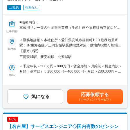
実現する“動く仕組み”を設計・実装すること。
正社員
転勤なし
■主な業務：
要件定義～詳細設計～部品手配／組立依頼～据付・立上げまで顧
■職務内容：
客と共に一気通貫で推進
車載用リレー等の生産管理業務（生産計画や日程計画立案など）
PLC／HMI設計、ロボット・サーボ・電動シリンダ等の通信設
仕事内容
をお任せします。
計、安全ロジック構築
（1）生産計画立案、部品手配(得意先受注に基づく計画立案、仕
制御盤・配電の回路設計、盤レイアウト、I/O割付、試験・デバッ
＜勤務地詳細＞本社住所：愛知県安城市篠目町1-10 勤務地最寄
入先への部品手配計画の作成)
グ
駅：JR東海道線／三河安城駅受動喫煙対策：敷地内喫煙可能場所
（2）新製品、設計変更、打切り管理
勤務地
生産指示／トレーサ／検査装置とのI/F設計、現地ティーチング～
あり変更の範囲：会社の定める事業所
【最寄り駅】
（3）進捗管理（上記（1）、（2）の進捗確認と問題発生時の顧
最終検証
三河安城駅、新安城駅、北安城駅
客、仕入先、生産ラインとの調整）
【本ポジションの特徴】
■関わる技術・装置：
＜予定年収＞500万円～800万円＜賃金形態＞月給制＜賃金内訳＞
・製品ライフサイクル全体（立上げ～終了）に関与可能
協働ロボット、AMR、サーボ／電動シリンダ、検査装置、生産指
月額（基本給）：280,000円～400,000円＜月給＞280,000円～
・顧客／仕入先／生産現場をつなぐハブとして供給体制を支える
給与
示装置、分電盤・制御盤など。
400,000円＜昇給有無＞有＜残業手当＞有＜給与補足＞■昇給年1
重要ポジション
タブレット連携を含む情報系との統合設計にも携わります。
回（4月） 、賞与年2回（7月、12月）※月額固定給の5.4ヶ月相当
■モデル年収：一般530万、係長810万、課長960万、室長1060
■組織構成：
■やりがい／成長：
万、部長1300万※給与は経験、能力を考慮の上規定により決定/確
応募依頼する
・室長1名、課長1名、係長1名、一般6名
気になる
◎混流ライン最適化やリアルタイム判定など“工程を変える”提案が
約ではなくイメージです。※想定年収には各種手当、賞与、残業代
（エージェントサービス）
できる環境
等を含んでいます。賃金はあくまでも目安の金額であり、選考を
■当ポジションの魅力：
◎自社一貫体制のため、設計～実装～効果検証までの学習サイク
通じて上下する可能性があります。月給(月額)は固定手当を含めた
（1）働きやすさ
ルが速い
表記です。
・有給取得率90.5%（2年目17日付与／半日から取得可能）、離職
◎顧客直×裁量大 → 課題解決型エンジニアとして経験価値が大き
NEW
率1.7%
く向上
【名古屋】サービスエンジニア◇国内有数のセンシン
・育休取得率女性100%／男性63%
◎ロボット・AMR・AIなど成長領域の最前線に携われる