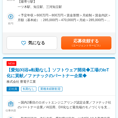
アルミ合金系の鋳造ロボットシステム世界シェア70％！ほぼ全て
【最寄り駅】
PLC、タッチパネルなどを組み込んだ制御盤のハード設計を主に
の自動車・二輪車メーカーを支えています。
一ツ木駅、知立駅、三河知立駅
行って頂きます。
また、同社は2004年3月愛知県知事から『愛知ブランド企業』に
＜予定年収＞600万円～800万円＜賃金形態＞月給制＜賃金内訳＞
■中途社員の声：
認定され、産業ロボットシステムを主に開発から設計、製造まで
月額（基本給）：285,000円～470,000円＜月給＞285,000円～
・伝統的に任せる風土があるので、高度なシステムほど責任もあ
給与
をトータルでサポートするトータルシステムエンジニアリングメ
470,000円＜昇給有無＞有＜残業手当＞有＜給与補足＞■昇給：年
りますが、達成感も大きいです。失敗や試行錯誤も繰り返し、現
ーカーです。
1回（4月）■賞与：年2回（7月・12月）賃金はあくまでも目安の
場で上手く稼働した時の感動はひとしおです。
2012年2月にトヨタグローバル仕入先総会において、技術開発賞
金額であり、選考を通じて上下する可能性があります。月給(月額)
・他業界出身の中途社員も多く、新卒社員と比べて昇格に差はな
を受賞し、今後は、技術力を高め世界No.1のシステムエンジニア
は固定手当を含めた表記です。
応募依頼する
く公平に評価されます。
気になる
リングメーカーを目指しています。
（エージェントサービス）
近年ではIot推進のスマート工場の生産ラインビルダーとして認知
■当社の魅力：
されています。
日本産業用ロボット工業会から国内2番目にロボットのエンジニア
リング企業として認定企業です。
NEW
トヨタ、日産、ホンダ等、自動車メーカー各社のほとんどがファ
【愛知/刈谷※転勤なし】ソフトウェア開発◆工場のIoT
ナック製の産業用ロボットを使用しており、当社ではそのロボッ
トシステムを、各ユーザー使用にカスタマイズし、納入していま
化に貢献／ファナックのパートナー企業◆
す。
株式会社 豊電子工業
アルミ合金系の鋳造ロボットシステム世界シェア70％！ほぼ全て
正社員
転勤なし
業種未経験歓迎
の自動車・二輪車メーカーを支えています。
また、同社は2004年3月愛知県知事から『愛知ブランド企業』に
～国内2番目のロボットエンジニアリング認定企業／ファナック社
認定され、産業ロボットシステムを主に開発から設計、製造まで
のパートナー企業／AI活用、DX化など最先端のモノづくりを支え
をトータルでサポートするトータルシステムエンジニアリングメ
仕事内容
る／年間休日120日～
ーカーです。
■職務概要：
2012年2月にトヨタグローバル仕入先総会において、技術開発賞