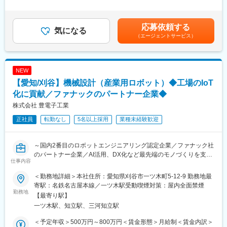
└納入時の立会いや試運転調整
電工設計室 機械設計担当は正社員9名、派遣社員６名が在籍して
外労働の残業手当は追加支給＜月給＞301,100円～394,200円（一
└代理店と連携したエンドユーザー向け提案
います。中途社員も多く、安心して就業いただけます。
律手当を含む）＜昇給有無＞有＜残業手当＞有＜給与補足＞※経
験、スキル、年齢を考慮の上、同社規定により優遇■賞与：年2回
応募依頼する
■働き方：
気になる
■就業環境：
（6月、12月）■昇給：年1回（6月）賃金はあくまでも目安の金額
（エージェントサービス）
└国内での展示会が年に2,3回開催されます。(月)に準備が始ま
設計部の平均残業時間は30時間程度です。数年前より働き方改革
であり、選考を通じて上下する可能性があります。月給(月額)は固
り、(金)に終了するケースが多いです。
を促進しており、採用活動を積極的に行ってきたため、人員体制
定手当を含めた表記です。
└中京地区三重から西のエリア（※九州は担当外）をご担当いただ
が整い、残業時間の縮小が実現できました。年間休日数は123日
きます。
で、GWや夏季休暇など長期休暇もしっかりとれる環境です。特別
NEW
└出張頻度は、月1,2回程度。2泊３日でメンテナンスの営業等も
な休暇として、誕生日休暇もあります。
【愛知/刈谷】機械設計（産業用ロボット）◆工場のIoT
行い帰ってくるようなケースが多いです。（オンライン商談も増
えており、出張頻度は担当者による）
化に貢献／ファナックのパートナー企業◆
変更の範囲：会社の定める業務
株式会社 豊電子工業
＜商材について＞
正社員
転勤なし
5名以上採用
業種未経験歓迎
扱う製品は100万円～1,000万円規模のガス発生装置です。単なる
モノ売りではなく、「コスト削減」「安定供給」「生産性向上」
といった顧客課題を解決する提案型営業が中心。導入後も長く関
～国内2番目のロボットエンジニアリング認定企業／ファナック社
係を築けるため、メーカー営業ならではのやりがいがあります。
のパートナー企業／AI活用、DX化など最先端のモノづくりを支え
仕事内容
る／年間休日120日～
■組織構成：
■職務概要：
40代と60代の2名で構成されております。社内連携を重視する風
＜勤務地詳細＞本社住所：愛知県刈谷市一ツ木町5-12-9 勤務地最
自動車向け産業用ロボットシステムの機械設計をお任せします。
土があり、周囲へ相談しながら業務を進められる環境です。
寄駅：名鉄名古屋本線／一ツ木駅受動喫煙対策：屋内全面禁煙
産業用ロボットの用途は、自動車製造工程内での鋳造（取出、バ
勤務地
【最寄り駅】
リ取り、注湯等）、レーザー焼入れ、加工搬送など、多種多様で
■教育体制
一ツ木駅、知立駅、三河知立駅
す。
・入社後はOJTを中心に製品知識や業界知識を習得します。
ご経験や希望に応じてご担当頂きます。
・商品理解から提案方法まで先輩社員が丁寧にフォローするた
＜予定年収＞500万円～800万円＜賃金形態＞月給制＜賃金内訳＞