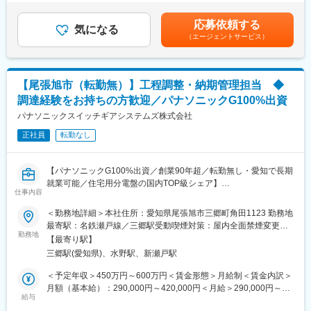
動力制御を熟知した推進責任者となっていただけるようにご一緒
です。■昇給：年1回（4月）※個人の能力による■賞与：年2回（7
推進をしています。
にご努力をお願いしたく存じます。
月、12月）※業績、個人の能力による賃金はあくまでも目安の金
・職場内は、電気、電子回路技術者だけではなく、ソフトウェア
応募依頼する
気になる
額であり、選考を通じて上下する可能性があります。月給(月額)は
技術者、機構技術者など多岐に渡る技術、商品開発を行うメンバ
（エージェントサービス）
■具体的な仕事内容：
固定手当を含めた表記です。
ーがおり、
・制御盤制御回路の取得と電子化による省施工化の企画、開発
お互いの知見を集めて、個人のスキルをさらに高めることがで
・制御盤アセンブリー設計開発
きる環境です。
・電子回路設計とP板設計および開発品の商品評価
・課内でも4つの商品群に携わっており、様々な商品開発にチャレ
【尾張旭市（転勤無）】工程調整・納期管理担当 ◆
・原価の把握と事業貢献の把握、
ンジできる環境です。
調達経験をお持ちの方歓迎／パナソニックG100%出資
・制御盤搭載既存商品の育成（合理化、品質改善、ＥＯＬ対応
等）
パナソニックスイッチギアシステムズ株式会社
変更の範囲：会社の定める業務
正社員
転勤なし
■仕事を通じて得られること：
・電気の安全安心を守っている商品開発を行っている自負と、社
会インフラの継続的な安定供給を行う責任を感じて仕事すること
【パナソニックG100%出資／創業90年超／転勤無し・愛知で長期
ができます。
就業可能／住宅用分電盤の国内TOP級シェア】
・制御盤の業務を通じて、制御方式、シーケンス、配電知識およ
仕事内容
び他社機器の使用方法等、努力においてスキルズを身につくるこ
■担当業務と期待する役割：
＜勤務地詳細＞本社住所：愛知県尾張旭市三郷町角田1123 勤務地
とができます。
当部のミッションは製品の安定供給になります。その為の施策と
最寄駅：名鉄瀬戸線／三郷駅受動喫煙対策：屋内全面禁煙変更の
併せて、周辺商品である分電盤の配電技術も同時に得ることも
してサプライチェーンマネジメントや製造管理、価格交渉など今
勤務地
範囲：会社の定める事業所
可能です。
【最寄り駅】
までの経験を活かした役割を期待します。知識がない方でも、経
・制御盤は客先要望に対しての提案商品であり、顧客、電気工事
三郷駅(愛知県)、水野駅、新瀬戸駅
験を活かした上で新しい文化・風を入れていただきたいと考えて
業者、メンテナンス業者、営業員等との折衝において、説明力、
います。当課の業務は多岐にわたる為、既存の長所を活かした業
＜予定年収＞450万円～600万円＜賃金形態＞月給制＜賃金内訳＞
説得力等の
務が必ず存在すると共に、弱点を強化してスキルアップができる
月額（基本給）：290,000円～420,000円＜月給＞290,000円～
ヒューマンスキルズ向上が図れます。
環境があります。私たちとともに成長し、事業・業界・社会へ貢
給与
420,000円＜昇給有無＞有＜残業手当＞有＜給与補足＞上記年収
献していただくことを期待しています。