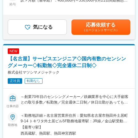
訳＞月額（基本給）：400,000円～550,000円/月21日間勤務想定
ディスクレーザ、ファイバレーザ、パルスレーザ、レーザ加工シ
ため、顧客打合せから立上げまで一気通貫で担える電気制御エン
給与
＜想定月額＞400,000円～550,000円＜昇給有無＞有＜残業手当＞
ステム、周辺自動化設備。提案金額は数千万円～数億円規模とな
ジニアを設計実務担当として増員します。
有＜給与補足＞■昇給：年1回（4月)■賞与：年2回（7月・12月）※
るケースもあります。
昨年実績2.5ヶ月分賃金はあくまでも目安の金額であり、選考を通
■組織構成：
じて上下する可能性があります。月給(月額)は固定手当を含めた表
応募依頼する
■組織構成
技術部・制御チームは4名（20代・30代・50代・60代）で構成。
気になる
記です。
レーザ事業部は営業部、営業技術部、テクニカルソリューション
（エージェントサービス）
若手は外部出向を通じて技術を習得中、ベテランの経験がしっか
部、オペレーション部で構成されています。中でも営業部は、10
り活かされる“年齢に関係なく力を発揮できる”チーム構成です。
名程度で構成されており、ベテラン社員が多く在籍しておりま
50代・60代も第一線で活躍中のため、ミドルシニア層にも馴染み
す。
やすい環境です。
NEW
【名古屋】サービスエンジニア◇国内有数のセンシン
■組織構成
■ミッション：
テクニカルソリューション部は約17名で、その中でもフィールド
協働ロボット／AMR、生産指示・検査システム、制御盤を制御・
グメーカー◇転勤無◇完全週休二日制◇
サービスエンジニア、インハウスサービスエンジニア、プランナ
通信でつなぎ、段替え短縮・品質安定・トレーサビリティ強化を
株式会社マツシマメジャテック
ーで構成されています。訪問スケジュールはプランナーが管理し
実現する“動く仕組み”を設計・実装すること。
ており、チームで協力しながら業務を進めています。
正社員
転勤なし
■主な業務：
■働き方
要件定義～詳細設計～部品手配／組立依頼～据付・立上げまで顧
～創業70年目のセンシングメーカー／鉄鋼業界を中心に大手顧客
自宅⇔顧客先の直行直帰中心。必要に応じてオフィス勤務とな
客と共に一気通貫で推進
との取引多数／転勤無／完全週休二日制／休日出勤があっても振
り、1日の訪問件数は1～2件程度となります。
PLC／HMI設計、ロボット・サーボ・電動シリンダ等の通信設
仕事内容
替休日の取得を徹底！～
計、安全ロジック構築
■業務概要：
■ポジションの魅力
制御盤・配電の回路設計、盤レイアウト、I/O割付、試験・デバッ
＜勤務地詳細＞名古屋営業所住所：愛知県名古屋市熱田外土居町
創業70年以上のセンシングメーカーで、自社製の計測センサーの
◎世界トップレベルの技術を提案できる
グ
9-14 トキワタ外土居ビル5F勤務地最寄駅：JR線／金山駅受動喫
メンテナンスを担うサービスエンジニアです。
世界有数の産業用レーザメーカーとして高いブランド力を誇りま
勤務地
生産指示／トレーサ／検査装置とのI/F設計、現地ティーチング～
煙対策：屋内全面禁煙変更の範囲：会社の定める事業所
【最寄り駅】
製造現場を支えるインフラ機器に携わりながら、段階的なOJTと
す。競争力の高い製品を武器に営業活動が可能です。
最終検証
西高蔵駅、熱田駅、熱田神宮西駅
現場同行を通じて一生ものの専門性を身につけられる環境です。
◎技術提案型営業として成長できる