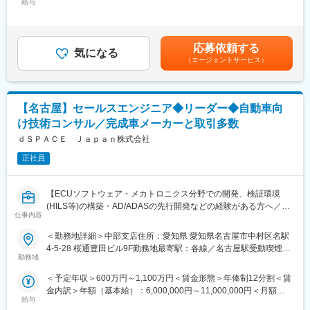
■職務詳細：
給与
600,000円＜昇給有無＞有＜残業手当＞無＜給与補足＞■昇給：年
〈安定した環境〉
仕様を決め、社内の技術者と連携しながら進捗フォローを行いま
1回（4月）■賞与：年2回（7月・12月）賃金はあくまでも目安の
上場企業として36協定を遵守し、限られた時間を有効活用して価
す。
金額であり、選考を通じて上下する可能性があります。月給(月額)
値を発揮します。
その他、顧客企業の部門や現場の方と打合せを行い、搬送機やダ
は固定手当を含めた表記です。
〈歴史ある企業〉
応募依頼する
イカスト機など幅広いロボット導入の提案、アフターフォロー。
気になる
創立100周年以上の歴史を誇り、九州電力や九電工、西日本鉄道
（エージェントサービス）
トヨタ・日産・ホンダ等、自動車メーカー各社のほとんどがファ
など福岡の主要企業のみならず、日立製作所など大手も名を連ね
ナック製の産業用ロボットを使用。
ています。
当社ではそのロボットシステムを、各ユーザー仕様にカスタマイ
ズし、納入しています。
【名古屋】セールスエンジニア◆リーダー◆自動車向
変更の範囲：会社の定める業務
け技術コンサル／完成車メーカーと取引多数
■中途社員の声：
・伝統的に任せる風土があるので、高度なシステムほど責任もあ
ｄＳＰＡＣＥ Ｊａｐａｎ株式会社
りますが、達成感も大きいです。失敗や試行錯誤も繰り返し、現
正社員
場で上手く稼働した時の感動はひとしおです。
・他業界出身の中途社員も多く、新卒社員と比べて昇格に差はな
く公平に評価されます。
【ECUソフトウェア・メカトロニクス分野での開発、検証環境
(HILS等)の構築・AD/ADASの先行開発などの経験がある方へ／世
■当社の魅力：
仕事内容
界トップクラスのモデルベース開発ツールを提供／自動運転開発
日本産業用ロボット工業会から国内2番目にロボットのエンジニア
需要増に伴い引き合い急増・業績好調／年間休日123日】
＜勤務地詳細＞中部支店住所：愛知県 愛知県名古屋市中村区名駅
リング企業として認定企業です。
4-5-28 桜通豊田ビル9F勤務地最寄駅：各線／名古屋駅受動喫煙対
トヨタ、日産、ホンダ等、自動車メーカー各社のほとんどがファ
■業務内容：
勤務地
策：屋内全面禁煙変更の範囲：会社の定める事業所（リモートワ
ナック製の産業用ロボットを使用しており、当社ではそのロボッ
セールスエンジニアとして、技術的知識をもって営業活動を遂行
ーク含む）
トシステムを、各ユーザー使用にカスタマイズし、納入していま
＜予定年収＞600万円～1,100万円＜賃金形態＞年俸制12分割＜賃
します。
す。
金内訳＞年額（基本給）：6,000,000円～11,000,000円＜月額＞
・顧客が抱える技術的課題のヒアリング
アルミ合金系の鋳造ロボットシステム世界シェア70％！ほぼ全て
給与
500,000円～916,666円（12分割）＜昇給有無＞有＜残業手当＞有
・開発課題に対するdSPACE製品、サービス、ソリューションの