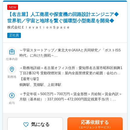
NEW
【名古屋】人工衛星や探査機の回路設計エンジニア◆
世界初／宇宙と地球を繋ぐ循環型小型衛星を開発◆
株式会社ＥｌｅｖａｔｉｏｎＳｐａｃｅ
正社員
～宇宙スタートアップ／東北大やJAXAと共同研究／「ポストISS
時代」に向けた挑戦～
仕事内容
■業務内容
＜勤務地詳細＞名古屋オフィス住所：愛知県名古屋市昭和区鶴舞1
人工衛星や探査機等の宇宙機の計算機を中心とした電気系コンポ
丁目2番32号 受動喫煙対策：屋内全面禁煙変更の範囲：会社の定
ーネントの開発に従事します。
勤務地
める事業所（リモートワーク含む）
【最寄り駅】
具体的には、計算機やインタフェース回路を含む電子機器の開発
鶴舞駅、荒畑駅、上前津駅
（デジタル／アナログ回路設計、FPGA設計、オンボード電源設
計、仕様検討など）、及び評価、衛星運用・試験支援、システム
＜予定年収＞500万円～700万円＜賃金形態＞月給制＜賃金内訳＞
電気設計などを担当。
月額（基本給）：337,000円～472,000円固定残業手当/月：
給与
79,667円～111,333円（固定残業時間30時間0分/月）超過した時
■魅力
間外労働の残業手当は追加支給＜月給＞416,667円～583,333円
同社はJAXAによる小惑星探査機「はやぶさ」やHTV搭載小型回収
（一律手当を含む）＜昇給有無＞有＜残業手当＞有＜給与補足＞※
カプセル「HSRC」で培われた日本が世界最先端の知見を持つ小
スキル・経験等に応じて採用時に決定します。■賞与・昇給：当社
応募依頼する
型衛星による大気圏再突入・回収技術を基盤に、大気圏再突入に
気になる
規定による賃金はあくまでも目安の金額であり、選考を通じて上
（エージェントサービス）
必要な推進装置から再突入カプセルまでシステム全体を自社開発