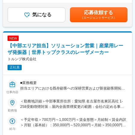
OT×IT統合ソリューションの顧客現場への実装～保守/サポート。
変更の範囲：会社の定める業務
安の金額であり、選考を通じて上下する可能性があります。月給
具体的には、、データ収集アーキテクチャ（Node-RED）の設
(月額)は固定手当を含めた表記です。
応募依頼する
計、コンテナを活用したエッジソリューション（Docker、
気になる
（エージェントサービス）
Kubernetes on Edge）の開発を行っていただきます。
（1）PoC（概念実証）と本番導入の技術支援
- PoCの設計・実施、データ収集・分析、本導入へのスケールア
NEW
ップ支援
【中部エリア担当】ソリューション営業｜産業用レー
- PLC・産業用PCとクラウド/エッジシステムの連携検証
（2）ソリューション実装・最適化サポート
ザ発振器｜世界トップクラスのレーザメーカー
- OT×ITシステム/付随するサービスを顧客現場へ実装
トルンプ株式会社
- OTデバイスのクラウド連携機能・IIoT対応強化
正社員
- 製品適応（規格対応、カスタマイズ開発）
（3）サービスサポート
- OT×ITシステムの保守/顧客サポート
■業務概要
担当エリアにおける既存顧客への深耕営業および新規顧客開拓を
■募集背景：
仕事内容
お任せします。単なる製品販売ではなく、お客様の生産工程や加
オムロン株式会社インダストリアルオートメーションビジネスカ
工課題を把握したうえで最適なレーザソリューションを提案する
ンパニー（IAB）は、2025年4月に米国ITサービス大手コグニザン
＜勤務地詳細＞中部事業所住所：愛知県 名古屋市名東区高社 1-
技術営業型のポジションです。
トとの戦略的パートナーシップを締結し、IT/OT融合分野での事業
258受動喫煙対策：屋内全面禁煙変更の範囲：会社の定める事業
営業技術部門やサービス部門と連携しながら、提案から導入後フ
勤務地
拡大を本格化しています。IABが保有するFAシステム構築するた
所（リモートワーク含む）
ォローまで一貫して担当いただきます。
めのプラットフォームと、新たに開発されたバーチャルコントロ
＜予定年収＞700万円～1,000万円＜賃金形態＞月給制＜賃金内訳
ールプラットフォーム（VCP）を核として、5年間で500億円の売
＞月額（基本給）：350,000円～520,000円＜月給＞350,000円～
■業務内容
上達成を目指しています。OT（Operational Technology）と
給与
520,000円＜昇給有無＞有＜残業手当＞有＜給与補足＞インセン
＜顧客開拓・深耕営業＞
IT（Information Technology）を融合したソリューションを顧客と