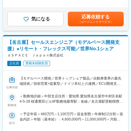
・トラブルシューティング（リモートもしくはオンサイトで実
■予算や商談スパンについて
業手当は追加支給＜月額＞461,000円～671,000円（12分割）（一
施）
予算は1年間で設定され、年間の目標を追いながら月ごとに進捗率
律手当を含む）＜昇給有無＞有＜残業手当＞有＜給与補足＞※年収
・製品メンテナンス、修理、キャリブレーション（国際規格
やKPI等を追っていきます。
は現在の年収を考慮し、前後する場合がございます。■賞与・イン
応募依頼する
IEC/ISO17025 に基づく）
半期のタイミングでは中間面談もあり、そのタイミングで目標の
気になる
センティブ：年1回※上記年収にインセンティブの年収15％を含む
（エージェントサービス）
・スペア部品の調整・評価
修正や擦り合わせを実施します。
■昇給：年1回（1月）■出張手当出張規定に基づいて支払いがあり
・自身の職務範囲におけるワークフロー及びプロセス改善
商談スパンは２～3か月なこともあれば、まだどのような新車を開
ます。※国内出張は日当制度、海外出張は実費精算です。賃金はあ
・サービスマネージャーのサポート
発するか未定な案件もあるため長期に渡って提案や関係構築を行
くまでも目安の金額であり、選考を通じて上下する可能性があり
・品質マネジメントシステム（ISO17025、ISO9001）に基づき、
うこともしばしばございます。
ます。月給(月額)は固定手当を含めた表記です。
【名古屋】セールスエンジニア（モデルベース開発支
ドキュメント含む、校正・修理・の見直し
援）※リモート・フレックス可能／世界No.1シェア
※国内出張：1～2か月に1回程度、1回あたり1～2泊
■組織構成
ｄＳＰＡＣＥ Ｊａｐａｎ株式会社
各拠点10名程度のメンバー構成です。
■事業部概要：
対象案件には1人で担当することもあれば、大手企業には複数人で
正社員
業種未経験歓迎
EMC試験・測定機器を扱っている事業部です。CTS事業部は、
担当する場合もございます。
EMC（電磁両立性）試験装置およびRF・マイクロ波パワーアンプ
1人当たり10数社程度アサインされることが多いです。
を中心に、各種国際規格に対応した試験ソリューションを提供し
【モデルベース開発／世界トップシェア製品／自動車業界の最先
ています。自動車（EV）や航空宇宙、産業機器分野において、ノ
端技術／技術営業×提案型／ドイツ本社との連携／ECU開発支援
イズ耐性評価や高周波試験を通じて製品性能と信頼性の確保を技
仕事内容
／シミュレーション活用／リモート・フレックス勤務／成長市場
術面から支えています。
でキャリア形成】
＜勤務地詳細＞中部支店住所：愛知県 愛知県名古屋市中村区名駅
■概要：
4-5-28 桜通豊田ビル9F勤務地最寄駅：各線／名古屋駅受動喫煙対
■部署について
セールスエンジニアとして技術的知識をもって、完成車メーカー
勤務地
策：屋内全面禁煙変更の範囲：会社の定める事業所
５名（うち部門責任者１名/ Sales Manager1名/Support engineer
や自動車サプライヤー、農機メーカー等日本を代表する企業への
１名/Application Engineer１名/Admin１名）が在籍しておりま
＜予定年収＞460万円～1,100万円＜賃金形態＞年俸制12分割＜賃
営業活動をご担当いただきます。
す。
金内訳＞年額（基本給）：4,600,000円～11,000,000円＜月額＞
【変更の範囲：会社の定める業務】
給与
383,333円～916,666円（12分割）＜昇給有無＞有＜残業手当＞有
■主な顧客：
＜給与補足＞業績連動賞与の支給の場合あり（年1回）■残業手
＜具体的な業務＞