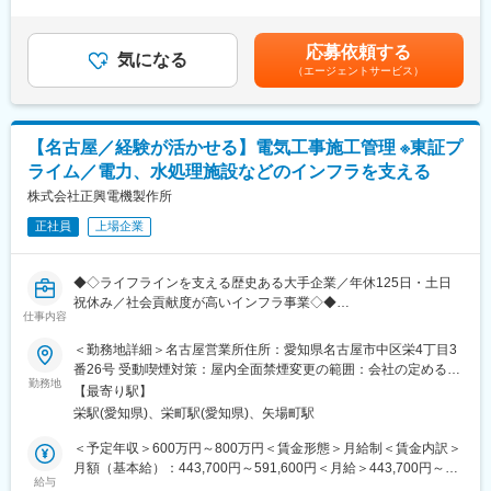
有＜給与補足＞■昇給：年1回（4月)■賞与：年2回（7月・12月）※
す。
昨年実績2.5ヶ月分賃金はあくまでも目安の金額であり、選考を通
■職務概要
・最先端の技術に触れることができます
じて上下する可能性があります。月給(月額)は固定手当を含めた表
応募依頼する
生産設備（自動化装置）の機械設計業務をお任せします。顧客と
・量産段階ではなくツールの応用分野に携わるため、ワークライ
気になる
記です。
（エージェントサービス）
の仕様打ち合わせから構想設計、詳細設計、部品手配、組立フォ
フバランスを保つことができます
ローまで一貫して携わることができ、設備全体を自らの手で形に
・在宅勤務とオフィスや顧客先訪問を組み合わせたハイブリッド
できるポジションです。
なワークスタイルを活用できます
・メンター制度のもと、目標達成に向けて成長できます
【名古屋／経験が活かせる】電気工事施工管理 ※東証プ
■具体的な業務内容
・社内セミナーや外部研修を通じて、技術力およびソフトスキル
ライム／電力、水処理施設などのインフラを支える
・顧客との打ち合わせ、仕様検討
を継続的に向上できる環境です
・構想設計および詳細設計（3DCAD：SOLIDWORKS）
株式会社正興電機製作所
・部品リスト作成、部品手配
変更の範囲：会社の定める業務
正社員
上場企業
・製造部門への指示出し、組立フォロー
・現地据付、立ち上げ対応（休日出勤時は代休取得）
※案件はオーダーメイドが中心で、設計期間は1～3ヶ月程度で
◆◇ライフラインを支える歴史ある大手企業／年休125日・土日
す。
祝休み／社会貢献度が高いインフラ事業◇◆
仕事内容
■この仕事の特徴・やりがい
■業務内容
＜勤務地詳細＞名古屋営業所住所：愛知県名古屋市中区栄4丁目3
・部分設計ではなく設備全体を担当できるため、技術力を大きく
電力設備や水処理施設、各種プラントの電気工事に関する施工管
番26号 受動喫煙対策：屋内全面禁煙変更の範囲：会社の定める事
高めることが可能です
理（現場代理人）を担当頂きます。
勤務地
業所
・新規開発案件が多く、自らのアイデアを活かした設計が求めら
【最寄り駅】
れます
栄駅(愛知県)、栄町駅(愛知県)、矢場町駅
■業務詳細
・機械・電気・制御が連携する環境で、総合的な技術スキルを習
これまでのご経験に応じて当面の業務内容を決定しますが、主に
＜予定年収＞600万円～800万円＜賃金形態＞月給制＜賃金内訳＞
得できます
は下記の業務内容です。
月額（基本給）：443,700円～591,600円＜月給＞443,700円～
・協働ロボットなど次世代分野に関われるため、市場価値向上に
＜電力システム＞500KV 変電所集中自動化監視制御システム、総
給与
591,600円＜昇給有無＞有＜残業手当＞有＜給与補足＞※賞与：年
繋がります