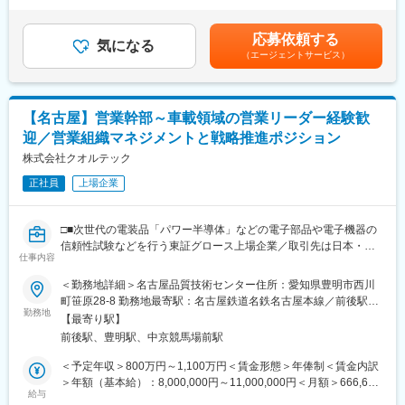
ープ（8名）の3つに分かれており、今回は連結グループに配属と
・CDP調査対応
2回（7月・12月）※2023年度実績5ヶ月分賃金はあくまでも目安
なります。
・MSCI・FTSE評価対策
の金額であり、選考を通じて上下する可能性があります。月給(月
現在、連結グループで税務関連業務を担当しているのは1名（40
応募依頼する
・生物多様性TNFD開示
気になる
額)は固定手当を含めた表記です。
代）です。
（エージェントサービス）
・水・廃棄物削減推進
＜ミッション＞
・CO2相殺費用抑制
・法人税計算～申告業務
・環境法改正の確認・遵守
・国際税務対応（移転価格、BEPS2.0等）
・欧州新規制対応 他
・グローバル企業としてのグループ間取引ルールの構築
【名古屋】営業幹部～車載領域の営業リーダー経験歓
・ISO関連
・社内、部門内への税務知識の啓蒙
迎／営業組織マネジメントと戦略推進ポジション
■業務補足：
株式会社クオルテック
■魅力ポイント：
・リモート勤務有（週1～2回程度）
・プライム上場企業の最前線で、各種税務書類の作成や事業部と
正社員
上場企業
・休日出勤無
連携したダイナミックな仕事など様々な税務業務を経験できま
・出張有（年0～2回程度）
す。
・リモート勤務可、休日出勤無、年休120日以上等、ワークライ
□■次世代の電装品「パワー半導体」などの電子部品や電子機器の
■配属組織：サスティナビリティ推進部 管理グループ
フバランスを叶える働き方が可能です。
信頼性試験などを行う東証グロース上場企業／取引先は日本・世
＜ミッション＞
仕事内容
界を代表する大手メーカー中心／整備された試験環境■□
（1）環境の全社的推進
変更の範囲：会社の定める業務
＜勤務地詳細＞名古屋品質技術センター住所：愛知県豊明市西川
（2）ISO9001、14001の全社的推進
■業務内容：
町笹原28-8 勤務地最寄駅：名古屋鉄道名鉄名古屋本線／前後駅受
＜組織構成＞
～グロース上場企業の営業部の中核を担う管理職ポジション～
勤務地
動喫煙対策：屋内全面禁煙変更の範囲：全国の当社拠点
サスティナビリティ推進部は、広報・ブランディンググループ・
【最寄り駅】
パワー半導体などの電子部品や電子機器の信頼性試験などを行う
管理グループの2グループで構成されており約14名のメンバーが
前後駅、豊明駅、中京競馬場前駅
当社にて、営業部の幹部候補採用を募集します。
在籍しています。
＜予定年収＞800万円～1,100万円＜賃金形態＞年俸制＜賃金内訳
今回募集の管理グループは現在グループリーダー含む4名が在籍し
■具体的には：
＞年額（基本給）：8,000,000円～11,000,000円＜月額＞666,666
ています。
・営業部門のマネジメント
給与
円～916,666円（12分割）＜昇給有無＞有＜残業手当＞無＜給与