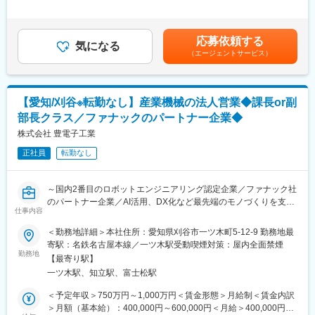
合制御所用自動監視制御システム、400Vパワーセンタ、配電自動
３回（契約内容により回数や支給月数に変動あり）※経験・能力・
化システム、地中用開閉器塔など
年齢を考慮した上、規定により決定いたします。賃金はあくまで
■配属組織
＜社会システム＞下水処理監視制御装置、浄水場監視制御装置、
も目安の金額であり、選考を通じて上下する可能性があります。
製造部23名（うち機械設計2名）
応募依頼する
浄水場監視制御装置、道路照明用コントロールセンター、塵芥処
気になる
月給(月額)は固定手当を含めた表記です。
中途入社者が多く、経験を活かしながら即戦力として活躍しやす
（エージェントサービス）
理監視制御盤など
い環境です。
＜環境エネルギー＞太陽光発電所監視システム、事業所用蓄電シ
ステム、高・低圧配電システム
■企業の特徴・強み
自社工場を保有し、設計から製造・据付まで一貫して対応できる
【愛知/刈谷※転勤なし】産業機械の法人営業◆課長or副
水道や環境など人々の生活を支える制御システムを開発してお
体制を強みとしています。トヨタ自動車をはじめとする大手メー
部長クラス／ファナックのパートナー企業◆
り、浄水場および下水処理施設で活用されている監視制御装置な
カーとの長年の取引実績に加え、近年は「脱レガシー」を掲げた
ど目に見えないところで
株式会社 豊電子工業
スマート工場化にも注力。安定した基盤と成長性の両立が実現で
先進の技術が活躍しています。
きる企業です。
正社員
転勤なし
九州内では電力会社との共同研究が進み、次世代エネルギー分野
の開発にも貢献しています。
■キャリア・働き方
・転勤なしで腰を据えて働ける環境
～国内2番目のロボットエンジニアリング認定企業／ファナック社
■業務の特徴
・平均残業20時間程度と安定した就業環境
のパートナー企業／AI活用、DX化など最先端のモノづくりを支え
◎大規模プロジェクトに携わることができ、工期は2週間程度、受
仕事内容
・再雇用制度により70歳まで就業可能
る／年間休日120日～
注額は1億円～数十億円の案件が中心です。
＜勤務地詳細＞本社住所：愛知県刈谷市一ツ木町5-12-9 勤務地最
◎元請け案件が9割以上で、お客様と予算や工期などの折衝に責任
変更の範囲：会社の定める業務
■職務概要：
寄駅：名鉄名古屋本線／一ツ木駅受動喫煙対策：屋内全面禁煙
感を持って携われます。
ファナック株式会社の唯一の代理店として認可されている同社に
勤務地
【最寄り駅】
て、産業用ロボットシステムに関して、トヨタ、ホンダ等の自動
■魅力
一ツ木駅、知立駅、富士松駅
車メーカー向けに顧客の課題に対して解決提案営業、およびメン
〈成長の機会〉
バーマネジメントをご担当いただきます。
＜予定年収＞750万円～1,000万円＜賃金形態＞月給制＜賃金内訳
数十億円単位の大型プラント設備にチャレンジでき、これまでの
＞月額（基本給）：400,000円～600,000円＜月給＞400,000円～
スキルを活かし成長が実現できます。