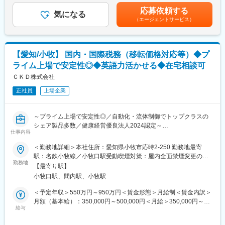
・顧客はメーカーのR&D部隊の選考開発に関わるエンジニアがメ
目安の金額であり、選考を通じて上下する可能性があります。月
・開発課題に対するdSPACE製品・サービス・ソリューションの
イン。最先端の自動車開発に関わることが可能です。
応募依頼する
気になる
給(月額)は固定手当を含めた表記です。
創出と提案
（エージェントサービス）
・顧客要求仕様に対するdSPACE製品詳細仕様・性能の確認
■募集背景：
・dSPACE Japan 技術部とdSPACEドイツ本国を交えたソリュー
需要増に対応するための増員。自動車業界中心に急拡大期にある
ション企画のリード
モデルベース開発。Vサイクル全体を自社製品のみでカバー出来る
【愛知/小牧】 国内・国際税務（移転価格対応等）◆プ
・顧客に提供する製品・サービス・ソリューションの見積書作成
世界唯一の企業として、顧客からの引合いが急増しています。
・見積書に対する合意形成のための折衝
ライム上場で安定性◎◆英語力活かせる◆在宅相談可
・dSPACE製品導入フェーズの技術的支援と導入後のアフターサ
■働き方の魅力：
ＣＫＤ株式会社
ービス
・圧倒的な商品力を持つ独立系企業での就業
・自動車業界の技術動向や顧客開発プロセスの調査と営業戦略立
正社員
上場企業
・最先端の自動車開発と最先端技術に携われる
案の支援
・幅広い技術分野に対応できるエンジニアに成長できる
・展示会・セミナー・デモンストレーションをとおしたモデルベ
・モデルベース開発の経験が積める
～プライム上場で安定性◎／自動化・流体制御でトップクラスの
ース開発とdSPACE製品の宣伝活動
・良好なワーク・ライフ・バランスを保てる
シェア製品多数／健康経営優良法人2024認定～
仕事内容
＜例えば＞
変更の範囲：本文参照
■業務内容：※入社時は部下を持たない管理職級（主査）または管
顧客がモデルベース開発時に実施したいシミュレーション（例え
＜勤務地詳細＞本社住所：愛知県小牧市応時2-250 勤務地最寄
理職候補での採用を想定しています。
ば対人、対自動車、信号などを考慮に入れた自動運転のシミュレ
駅：名鉄小牧線／小牧口駅受動喫煙対策：屋内全面禁煙変更の範
(1)移転価格対応…マスターファイル、ローカルファイル作成、海
ーション）のご要望を詳細にヒアリング。当社の幅広い製品をど
勤務地
囲：会社の定める事業所（リモートワーク含む）
【最寄り駅】
外拠点利益管理
のように組み合わせれば実現出来るかを検討し、提案頂きます。
小牧口駅、間内駅、小牧駅
(2)国際税務業務構築…グループ合算課税（BEPS2.0GloBEルー
ル）、グループ金融取引、グループ費用負担等
■仕事の魅力：
＜予定年収＞550万円～950万円＜賃金形態＞月給制＜賃金内訳＞
(3)国内税務申告…CKD株式会社の法人税計算～申告業務、税務調
・自動車に関する広い知識を習得し、オールマイティなエンジニ
月額（基本給）：350,000円～500,000円＜月給＞350,000円～
査対応
アに成長可能です。
給与
500,000円＜昇給有無＞有＜残業手当＞有＜給与補足＞※年収は残
まずは、同社における税金計算や税務書類の作成プロセスを憶え
・顧客はメーカーのR&D部隊の選考開発に関わるエンジニアがメ
業手当を含んだ理論年収で記載。■昇給：年1回（4月）■賞与：年
るため、現担当と業務分担しながら法人税計算、移転価格文書作