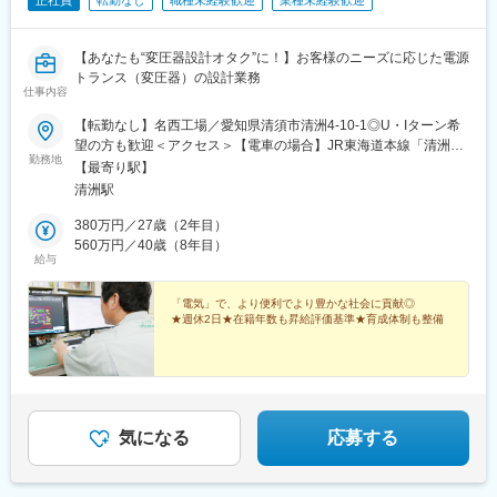
正社員
転勤なし
職種未経験歓迎
業種未経験歓迎
【あなたも“変圧器設計オタク”に！】お客様のニーズに応じた電源
トランス（変圧器）の設計業務
仕事内容
【転勤なし】名西工場／愛知県清須市清洲4-10-1◎U・Iターン希
望の方も歓迎＜アクセス＞【電車の場合】JR東海道本線「清洲
勤務地
駅」より徒歩8分【車の場合】清洲ICから車で北西へ2km（約5
【最寄り駅】
分）
清洲駅
380万円／27歳（2年目）
560万円／40歳（8年目）
給与
「電気」で、より便利でより豊かな社会に貢献◎
★週休2日★在籍年数も昇給評価基準★育成体制も整備
気になる
応募する