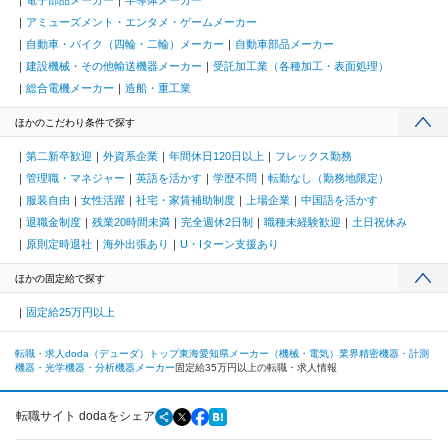
アミューズメント・エンタメ・ゲームメーカー
自動車・バイク（四輪・二輪）メーカー
自動車部品メーカー
建設機械・その他輸送機器メーカー
受託加工業（各種加工・表面処理）
総合電機メーカー
造船・重工業
ほかのこだわり条件で探す
第二新卒歓迎
外資系企業
年間休日120日以上
フレックス勤務
管理職・マネジャー
英語を活かす
学歴不問
転勤なし（勤務地限定）
服装自由
女性活躍
社宅・家賃補助制度
上場企業
中国語を活かす
退職金制度
残業20時間未満
完全週休2日制
職種未経験歓迎
土日祝休み
原則定時退社
海外出張あり
U・Iターン支援あり
ほかの固定給で探す
固定給25万円以上
転職・求人doda（デューダ）トップ
東海
愛知県
メーカー（機械・電気）業界
精密機器・計測
機器・光学機器・分析機器メーカー
固定給35万円以上の転職・求人情報
転職サイト dodaをシェア