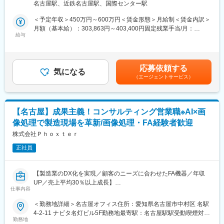
ーク、取引先にはご自宅から直行直帰で訪問いただきます。
名古屋駅、近鉄名古屋駅、国際センター駅
や展示会にお越しいただいたお客様）のニーズを技術部門に展開
・取引先は浜松・豊橋・名古屋・岐阜・三重が多いため、近郊に
して最適な提案を行い、受注後の納品サポートまでが業務となり
＜予定年収＞450万円～600万円＜賃金形態＞月給制＜賃金内訳＞
住んでいらっしゃる方おりましたら、ご応募大歓迎です。
ます。
月額（基本給）：303,863円～403,400円固定残業手当/月：
※既存営業：新規営業＝7：3
給与
75,966円～100,850円（固定残業時間30時間0分/月）超過した時
■風土：
※担当エリア：東海エリア（愛知県、岐阜県、三重県、静岡県）
間外労働の残業手当は追加支給＜月給＞379,829円～504,250円
年齢や入社年に関係なく「どうせやるなら、楽しくやろう」とい
【お任せすること】
（一律手当を含む）＜昇給有無＞有＜残業手当＞有＜給与補足＞■
う前向きな空気が全社に満ちています。社長・上司との距離が近
□既存顧客へのルート営業・定期訪問
昇給：年1回（4月）※会社の業績により、決算賞与支給の可能性
く、努力した分だけ正当に評価される文化です。「こうしたい」
応募依頼する
□課題ヒアリング、検査要件の確認
気になる
あり。賃金はあくまでも目安の金額であり、選考を通じて上下す
「こんなアイデアを試したい」という提案も歓迎され、裁量をも
（エージェントサービス）
□画像処理ソフトを含めたトータル提案（案件に応じて）
る可能性があります。月給(月額)は固定手当を含めた表記です。
って働ける風通しのよい環境です。
□新規顧客からのHP問い合わせや展示会での対応
□技術部門との仕様調整
■入社の決め手例（入社者の声）：
□貸出機・評価サポート
・待遇水準
【名古屋】成果主義！コンサルティング営業職※AI×画
□見積作成、納期調整
・英語力が活かせ、グローバルと関われる業務内容
像処理で製造現場を革新/画像処理・FA経験者歓迎
■働き方について：
株式会社Ｐｈｏｘｔｅｒ
■育成体制（3か月～半年）：基本的には OJT中心です。ご入社後
年間休日125日、完全週休2日制で土日祝休みです。長期的に働き
早いタイミングで顧客を担当いただく予定です。実務を通して先
正社員
やすい環境を整えています。
輩社員がしっかりサポートしますので、経験を積みながら実践的
にスキルを磨ける環境です。
■製品「産業用光学レンズ」に関して：
【製造業のDX化を実現／顧客のニーズに合わせたFA機器／年収
当社の産業用光学レンズは、世界シェアトップクラスを誇りま
■裁量の大きさ：
UP／売上平均30％以上成長】
す！
仕事内容
・価格決定：承認された最低価格以上であれば、営業担当として
生産ライン上の検査や、品質管理に使用するマシンビジョンレン
交渉の幅があります。
■採用背景
＜勤務地詳細＞名古屋オフィス住所：愛知県名古屋市中村区 名駅
ズおよび、監視カメラ等に用いるセキュリティレンズ等に使われ
・提案型営業：営業としての力量に応じて裁量はさらに広がりま
同社は、AIやディープラーニングなどの先端技術を用いた製造業
4-2-11 ナビタ名灯ビル5F勤務地最寄駅：名古屋駅駅受動喫煙対
ております。
す。
向け外観検査装置を製造販売するFA機器メーカーです。現在で
勤務地
策：屋内全面禁煙変更の範囲：会社の定める事業所
お客様としては、半導体・食品検査、セキュリティ関連等、業界