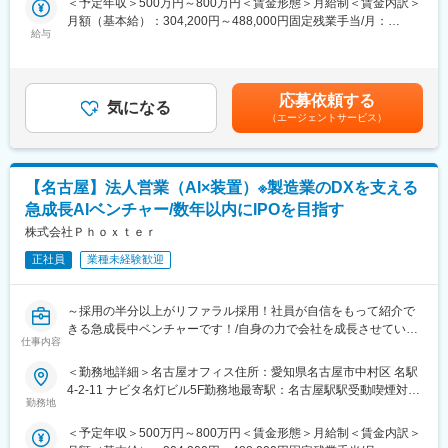
＜予定年収＞500万円～800万円＜賃金形態＞月給制＜賃金内訳＞
ューションベンダーである当社において、製造・物流業のクライ
を安定的に計上しており、中長期的な視野でキャリアを形成でき
月額（基本給）：304,200円～488,000円固定残業手当/月：
アントに対して、工場・倉庫内での搬送作業を自動化するソリュ
ること
給与
79,200円～126,999円（固定残業時間45時間0分/月）超過した時
ーションの提案をしていただきます。
（2） AI、製造DX、画像処理といった今後必須となる分野で経
間外労働の残業手当は追加支給＜月給＞383,400円～614,999円
験・スキルを積み、市場価値を高められること
（一律手当を含む）＜昇給有無＞有＜残業手当＞有＜給与補足＞※
■採用背景
（3）直販による大手企業との接点が多く、エンドユーザーの課題
経験・能力等を考慮の上、当社規定により決定します。■昇給：年
同社は、ロボットやAIなどの先端技術を用いた製造・物流業向け
に日々直接触れ、最前線の業界動向を把握できること
応募依頼する
気になる
1回■賞与：年4回 ※営業結果によって決定／直近実績8ヶ月（4
の自動搬送システムを提供する会社です。サントリーやANAなど
（4） 国内トップレベルの優秀なエンジニアチームと非常に近い
（エージェントサービス）
回）賃金はあくまでも目安の金額であり、選考を通じて上下する
名だたる大手企業をはじめ国内で2,000台以上を導入しており、順
距離感で仕事ができ、営業としての能力を最大限発揮できること
可能性があります。月給(月額)は固定手当を含めた表記です。
調に顧客が拡大しているため営業担当を増員しています。
（5） 成果主義による評価体系、会社の利益に連動した年4回の賞
与、数年後の上場を見据えたストックオプション制度などによ
【名古屋】法人営業（AI×装置）※製造業のDXを支える
■業務内容：
り、他社に劣らない報酬を提供できること
AMR等のロボットを活用した自動搬送システムの提案営業をお任
（6） 社員の半数以上がリファラル（社員紹介）で集まってお
急成長AIベンチャー/数年以内にIPOを目指す
せします。
り、働いている社員自身が自社の将来展望について自信を持って
株式会社Ｐｈｏｘｔｅｒ
いること
＜新規顧客開拓：約7割、既存顧客対応：約3割＞
正社員
業種未経験歓迎
入社当初は展示会等で接触した新規顧客を中心にご担当いただき
変更の範囲：会社の定める業務
ます。同社製品の満足度は非常に高くリピート率が高いため、
～採用の半分以上がリファラル採用！社員が自信をもって紹介で
徐々に既存顧客の割合が増加します。
きる急成長中ベンチャーです！/自身の力で会社を成長させていき
仕事内容
たい！最先端技術の営業に携わりたい！そんな方は歓迎です！～
＜営業スタイル＞
【製造業のDX化を実現／顧客のニーズに合わせたFA機器／年収
エンドユーザーへの直販を重視しています。また、リード獲得か
＜勤務地詳細＞名古屋オフィス住所：愛知県名古屋市中村区 名駅
UP／売上平均30％以上成長／数年以内にIPOを目指す】
ら商談、受注、導入、アフターフォローまで幅広い範囲を担当す
4-2-11 ナビタ名灯ビル5F勤務地最寄駅：名古屋駅駅受動喫煙対
るため、高水準の技術力が身に付きます。
勤務地
策：屋内全面禁煙変更の範囲：会社の定める事業所
■採用背景
＜予定年収＞500万円～800万円＜賃金形態＞月給制＜賃金内訳＞
同社は、AIやディープラーニングなどの先端技術を用いた製造業
・出張について