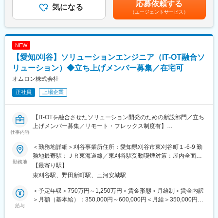
応募依頼する
◇推進系システムに関連するインタフェース要件の定義および他
気になる
い、それを地球に帰還させてお客様のもとに返す国内最先端のサ
規定による賃金はあくまでも目安の金額であり、選考を通じて上
（エージェントサービス）
システムとのインタフェース管理
ービスです。技術実証や高品質材料製造、エンタメ等の様々な用
下する可能性があります。月給(月額)は固定手当を含めた表記で
◇推進系設計チームのマネジメント（リソース管理や採用含めた
途に活用できます。
す。
チームビルディング）
変更の範囲：会社の定める業務
NEW
■当社について：
【愛知/刈谷】ソリューションエンジニア（IT-OT融合ソ
当社は「誰もが宇宙で生活できる世界を創り、人の未来を豊かに
する」をミッションとして活動している、東北大学発の宇宙スタ
リューション）◆立ち上げメンバー募集／在宅可
ートアップです。東北大学でこれまで開発してきた15機以上の衛
オムロン株式会社
星開発の知見・技術を元に、国際宇宙ステーション（ISS）に変わ
正社員
上場企業
る新たな宇宙利用プラットフォーム ELS-Rを開発しています。
2030年代には、ELS-Rで培った技術を元に、日本初の地球軌道上
の宇宙ホテルの構築を目指します。
【IT-OTを融合させたソリューション開発のための新設部門／立ち
上げメンバー募集／リモート・フレックス制度有】
■「ELS-R」とは：
仕事内容
これまで基礎科学的な実験から産業利用まで幅広く利用されてき
■職務内容：
た国際宇宙ステーション（ISS）は、構造寿命などの関係から
＜勤務地詳細＞刈谷事業所住所：愛知県刈谷市東刈谷町１-6-9 勤
PLCや産業用PCなどのOTデバイスメーカーとして、製造業向け
2030年末に運用を終了することが決定しており、宇宙環境利用
務地最寄駅：ＪＲ東海道線／東刈谷駅受動喫煙対策：屋内全面禁
にOTとITの統合ソリューションを設計・提供するエンジニアを募
勤務地
の”場”の継続的な確保が課題になっています。当社は、「ポスト
煙変更の範囲：会社の定める事業所
【最寄り駅】
集します。グローバル顧客のスマートファクトリー化を支援し、
ISS時代」を見据え、宇宙環境利用プラットフォーム「ELS-R」の
東刈谷駅、野田新町駅、三河安城駅
IoT、クラウド、AIを活用した高度なソリューションを提供するポ
提供を目指しています。「ELS-R」は、無重力環境を生かした実
ジションです。ソリューションのPoC、製品開発、サポートを担
験や実証を無人の小型衛星で行い、それを地球に帰還させてお客
＜予定年収＞750万円～1,250万円＜賃金形態＞月給制＜賃金内訳
って頂きます。
様のもとに返すサービスです。技術実証や高品質材料製造、エン
＞月額（基本給）：350,000円～600,000円＜月給＞350,000円～
給与
タメ等の様々な用途に活用できます。
600,000円＜昇給有無＞有＜残業手当＞有＜給与補足＞※給与詳細
■職務詳細：
は経験・能力・前職給与などを踏まえて決定賃金はあくまでも目