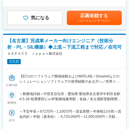
・部門計画の策定および進捗管理
補足＞※管理監督者採用のため残業手当支給なし賃金はあくまでも
■採用背景：組織強化のための増員
・部門メンバーの育成、採用、評価
目安の金額であり、選考を通じて上下する可能性があります。月
・プロジェクトマネジメントおよびリソース配分の最適化
給(月額)は固定手当を含めた表記です。
■キャリアパス：
応募依頼する
気になる
同部署内でグループリーダー（課長級）→部長へとキャリアを進
（エージェントサービス）
■採用背景：
めていただくことを想定しています。
今後のますますの成長を目指して、愛知地区の自動車、自動車部
品メーカー等の大口需要家をターゲットとして、部門全体を率い
■魅力point：
て営業戦略の策定・遂行に加え、ご経験や人脈を活かして大口先
・環境に関する外部からの要求は一層高まっており、同社がお客
【名古屋】完成車メーカー向けエンジニア（技術分
のシェア拡大を進めていただける方を求めています。
様・投資家・学生などから選ばれるために環境の取り組みは非常
析・PL・SIL構築）◆上流～下流工程まで対応／在宅可
に重要。パーパスにも直結しており経営陣としても力を入れてい
■求める人物像：
ｄＳＰＡＣＥ Ｊａｐａｎ株式会社
るテーマとなります。
◇Tier1～2の開発部門への営業経験が豊富で、各社の管理職以上
会社の今後の発展に大きく寄与する業務に関わるやりがいがあり
正社員
へのアプローチが可能な方（自動車メーカー、Tier1～2、また左
ます。
記に製品や素材を納入される企業のご出身者を想定しています）
・組織の次世代を担う管理職の募集です。昇給昇格のチャンスも
◇当社中部営業課の人員を率いてシェアアップの実現にご尽力い
多く、キャリアアップにつながります。
【ECUのソフトウェア開発経験およびMATLAB／Simulinkなどの
ただける方
・リモート勤務可、休日出勤無し、年休120日以上等、ワークラ
シミュレーションソフトウェアの使用経験のある方へ／世界トッ
◇組織づくり・育成に積極的に取り組める方
仕事内容
イフバランスを叶える働き方が可能です。
プクラスのモデルベース開発ツールを提供／自動運転開発需要増
◇自社及び顧客について、事業の課題を自ら見つけテーマを設定
に伴い引き合い急増・業績好調／年間休日123日】
＜勤務地詳細＞中部支店住所：愛知県 愛知県名古屋市中村区名駅
できる方
変更の範囲：会社の定める業務
4-5-28 桜通豊田ビル9F勤務地最寄駅：各線／名古屋駅受動喫煙対
■業務内容：
勤務地
策：屋内全面禁煙変更の範囲：会社の定める事業所（リモートワ
■当社について：
自動車メーカー、Tier1向けに、自動量産コード生成、
ーク含む）
◇自動車の制御部品や各種電気・電子部品など、製品の信頼性評
＜予定年収＞672万円～1,100万円＜賃金形態＞年俸制12分割＜賃
AUTOSAR、および仮想化されたECUを含むSoftware-in-the-Loop
価や不具合の分析、さらには製造プロセスのコンサルティングま
金内訳＞年額（基本給）：6,720,000円～11,000,000円＜月額＞
シミュレーション分野において、当社のソフトウェア製品を使用
で、トータルに展開している会社です。
給与
560,000円～916,666円（12分割）＜昇給有無＞有＜残業手当＞有
したエンジニアリング業務を担当いただきます。また、カスタマ
◇取引先は日本・世界を代表する大手メーカーが中心となってい
＜給与補足＞※ご経験・スキルに応じて決定いたします。※業績連
ートレーニングやカスタマーサポートを含む各種サービスの提供