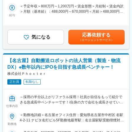
は、サントリーやグリコなど名だたる大手企業をはじめ250社以
多岐に渡ります。工場の自動化、IoT化、AI化などのトレンドと深
＜予定年収＞800万円～1,200万円＜賃金形態＞月給制＜賃金内訳
変更の範囲：会社の定める業務
上に導入され、順調に顧客が拡大しているため営業担当を増員し
く結びついている成長分野です。
＞月額（基本給）：488,000円～670,000円＜月給＞488,000円～
ております。
給与
670,000円＜昇給有無＞有＜残業手当＞有＜給与補足＞※経験・能
■当社の魅力：
力等を考慮の上、当社規定により決定します。■昇給：年1回■賞
■業務内容
【産業用光学レンズで世界シェアトップクラスを誇る、日本発で
与：年4回 ※年間支給額の直近実績は月額基本給の約8ヶ月（平
・新規顧客の開拓（展示会への出展、インサイドセールスなど）
の技術系ベンチャー企業！／世界35拠点に事業所を展開、海外売
均）賃金はあくまでも目安の金額であり、選考を通じて上下する
・中規模～大手顧客との折衝
応募依頼する
上高比率！】
気になる
可能性があります。月給(月額)は固定手当を含めた表記です。
・既存顧客の深耕営業（既存顧客に対して別の検査工程・製造ラ
（エージェントサービス）
・当社はマシンビジョンレンズ、セキュリティレンズ、照明の3つ
イン、別工場に対する導入の営業等）
の事業を柱としており、マシンビジョンレンズにて世界シェアト
・外観検査システム立ち上げのサポート（カメラやレンズの型式
ップクラスに位置します。
選定、各種設定の判断、配線等の指示）
・様々な用途に応じた400種類以上の豊富な製品があることや、
【名古屋】自動搬送ロボットの法人営業（製造・物流
・新たな営業戦略の立案、実施
製造（と販売を分けること、海外にも製造拠点を置く等の工夫
※入社当初は新規開拓営業80%、既存顧客20%のイメージです。
DX）※数年以内にIPOを目指す急成長ベンチャー！
で、多くのお客様から選ばれています。
入社当初は新規開拓を中心に担当顧客を増やしていき、受注の増
株式会社Ｐｈｏｘｔｅｒ
加とともに既存顧客への深耕営業の割合が増加します。
正社員
転勤なし
■営業スタイル
お客様（エンドユーザー）の現場の課題を直接把握した上で、エ
～採用の半分以上がリファラル採用！社員が自信をもって紹介で
ンドユーザーに対して直接提案を行います。
きる急成長中ベンチャーです！/自身の力で会社を成長させていき
顧客例（敬称略）：
仕事内容
たい！最先端技術の営業に携わりたい！そんな方は歓迎です！～
サントリー、江崎グリコ、その他食品メーカー、大手自動車メー
カー、電機・電子・精密機器メーカー、化学・金属メーカー等
＜勤務地詳細＞名古屋オフィス住所：愛知県名古屋市中村区 名駅
【業界未経験歓迎／年休120日／裁量権大／顧客の課題解決にコ
4-2-11 ナビタ名灯ビル5F勤務地最寄駅：名古屋駅駅受動喫煙対
ミット／賞与年4回支給】
■当社が提供できる環境/やりがい
勤務地
策：屋内全面禁煙変更の範囲：会社の定める事業所
AI画像処理システムや自動搬送ロボットシステムを手掛けるソリ
（1） 急成長中のベンチャー企業でありながら、既に十分な利益