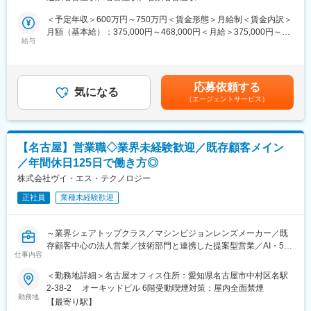
ン会議（月1回、19:00以降の開催有）など、グローバルに活躍で
先輩エンジニアや営業担当と同行し、既存顧客の現場対応を担当
きるフィールドがございます。
＜予定年収＞600万円～750万円＜賃金形態＞月給制＜賃金内訳＞
します。
月額（基本給）：375,000円～468,000円＜月給＞375,000円～
据付・点検・調整・トラブル対応など、これまでのご経験を活か
■業務内容：
給与
468,000円＜昇給有無＞有＜残業手当＞無＜給与補足＞管理職に
しながら、実際の現場業務を通じて当社製品への理解を深めてい
・製品提案及び商談
相当するジョブグレードとなります。賃金はあくまでも目安の金
ただきます
・客先要求事項の社内報告及び展開
額であり、選考を通じて上下する可能性があります。月給(月額)は
・見積書作成及び提出
固定手当を含めた表記です。
◎独り立ち後：
応募依頼する
・社内システム（Web システム）への新規案件登録及び運用
気になる
製品・業務理解が進んだ段階で、主担当として現場対応をお任せ
（エージェントサービス）
・客先クレームへの対応
します。
・客先内示の把握及び管理
・顧客接待
■働き方：
・英語を用いた資料作成や海外との打合せ参加（日本語/英語 7:3
◎完全週休二日制を基本とした勤務体系で、長期出張時も計画的
【名古屋】営業職◇業界未経験歓迎／既存顧客メイン
程）
にスケジュールを調整しています。
／年間休日125日で働き方◎
◎休日出勤が発生した場合は、振替休日取得の徹底を行っていま
■組織構成：
株式会社ヴイ・エス・テクノロジー
す。また、その際も連休となるような取得を奨励しているので働
名古屋拠点3名
きやすい環境を備えています。
正社員
業種未経験歓迎
◎転勤がなく、名古屋に腰を据えて全国の現場を担当できるた
■担当顧客：
め、生活基盤を大きく変えずにキャリア形成できます。
・西日本の取引先をメインで担当いただきます。
～業界シェアトップクラス／マシンビジョンレンズメーカー／既
・取引先は ほぼ全ての日系自動車メーカー、および主要Tier企業
変更の範囲：会社の定める業務
存顧客中心の法人営業／技術部門と連携した提案型営業／AI・5G
です。幅広い業界ネットワークの中で営業経験を積むことができ
仕事内容
で需要拡大の成長領域／ファブレスでスピード対応／多業界の大
ます。
手顧客基盤／グローバル展開企業～
＜勤務地詳細＞名古屋オフィス住所：愛知県名古屋市中村区名駅
2-38-2 オーキッドビル 6階受動喫煙対策：屋内全面禁煙
■働き方：
■業務内容：
勤務地
・名古屋営業所を拠点としておりますが、基本的にはモバイルワ
【最寄り駅】
既存顧客、または新規顧客（HPにお問い合わせいただいたお客様