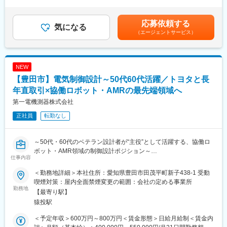
ティブ制度営業賞与（目標受注達成率連動）年3回、個人業績賞与
自動車メーカーおよびTier1・Tier2メーカーへの営業活動
作り上げることで、モノづくりの生産性向上、予知保全、品質管
年1回賃金はあくまでも目安の金額であり、選考を通じて上下する
半導体・医療機器・電子部品メーカーへの提案活動
理、エネルギー最適化などの顧客の経営課題と現場課題を一体的
可能性があります。月給(月額)は固定手当を含めた表記です。
既存顧客フォロー
応募依頼する
に解決する、デジタルトランスフォーメーション（DX）を推進す
気になる
新規顧客開拓
る人財を募集致します。
（エージェントサービス）
＜ソリューション提案＞
顧客課題のヒアリング
加工プロセスの分析
NEW
提案製品の選定
変更の範囲：会社の定める業務
技術部門との提案内容検討
【豊田市】電気制御設計～50代60代活躍／トヨタと長
製品デモ・テストの企画実施
年直取引×協働ロボット・AMRの最先端領域へ
テスト結果の分析および再提案
第一電機測器株式会社
＜プロジェクト推進＞
見積作成
正社員
転勤なし
契約交渉
受注管理
納入調整
～50代・60代のベテラン設計者が“主役”として活躍する、協働ロ
導入後フォロー
ボット・AMR領域の制御設計ポジション～
仕事内容
＜社内・海外連携＞
～管理ではなく“実務の腕”を求める企業で、トヨタと長年の直取引
営業技術部門との協業
による安定基盤の中、今までのご経験を発揮できる～
＜勤務地詳細＞本社住所：愛知県豊田市田茂平町新子438-1 受動
テクニカルソリューション部門との連携
喫煙対策：屋内全面禁煙変更の範囲：会社の定める事業所
オペレーション部門との調整
■採用背景：
勤務地
【最寄り駅】
ドイツ本社・ポーランド工場との技術確認
当社は分電盤・制御盤、検査装置、生産指示システムを自社一貫
猿投駅
体制で開発し、トヨタ自動車を中心に“現場の困りごと”を解決して
きました。DX需要の高まりと協働ロボット・AMR案件の増加に伴
＜予定年収＞600万円～800万円＜賃金形態＞日給月給制＜賃金内
■取り扱い製品
い、設備×情報×通信をつなぐソリューション型案件が急増。その