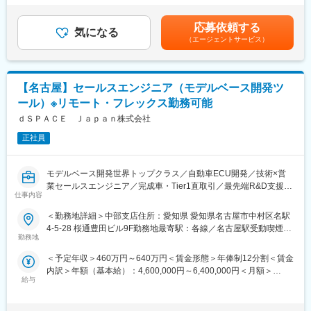
自動車部品メーカー、医療機器メーカー、家電メーカー、等
当：有（一定等級以上は裁量労働手当として支給）賃金はあくま
・顧客の抱えている技術的な課題のヒアリング
でも目安の金額であり、選考を通じて上下する可能性がありま
・開発課題に対するdSPACE製品・サービス・ソリューションの
応募依頼する
■当社について：
気になる
す。月給(月額)は固定手当を含めた表記です。
創出と提案
（エージェントサービス）
米国に本社を置くAMETEK Inc.の日本法人であり、分析機器・計
・顧客要求仕様に対するdSPACE製品詳細仕様・性能の確認
測機器・精密機器・電子機器などを取り扱うグローバルメーカー
・dSPACE Japan 技術部とdSPACEドイツ本国を交えたソリュー
です。AMETEKグループは世界30か国以上に拠点を持ち、21,000
ション企画のリード
名を超える従業員を擁する業界有数の企業です。航空宇宙、防
【名古屋】セールスエンジニア（モデルベース開発ツ
・顧客に提供する製品・サービス・ソリューションの見積書作成
衛、半導体、医療、エネルギー、研究開発分野など幅広い産業を
・見積書に対する合意形成のための折衝
ール）※リモート・フレックス勤務可能
支えており、高度な分析・試験・測定技術に強みを持っていま
・dSPACE製品導入フェーズの技術的支援と導入後のアフターサ
ｄＳＰＡＣＥ Ｊａｐａｎ株式会社
す。
ービス
・自動車業界の技術動向や顧客開発プロセスの調査と営業戦略立
正社員
変更の範囲：会社の指示する業務
案の支援
・展示会・セミナー・デモンストレーションをとおしたモデルベ
モデルベース開発世界トップクラス／自動車ECU開発／技術×営
ース開発とdSPACE製品の宣伝活動
業セールスエンジニア／完成車・Tier1直取引／最先端R&D支援／
仕事内容
ドイツ本社連携／Vサイクル一気通貫／リモート・フレックス
＜例えば＞
顧客がモデルベース開発時に実施したいシミュレーション（例え
＜勤務地詳細＞中部支店住所：愛知県 愛知県名古屋市中村区名駅
■概要：
ば対人、対自動車、信号などを考慮に入れた自動運転のシミュレ
4-5-28 桜通豊田ビル9F勤務地最寄駅：各線／名古屋駅受動喫煙対
セールスエンジニアとして技術的知識をもって、完成車メーカー
ーション）のご要望を詳細にヒアリング。当社の幅広い製品をど
勤務地
策：屋内全面禁煙
や自動車サプライヤー、農機メーカー等日本を代表する企業への
のように組み合わせれば実現出来るかを検討し、提案頂きます。
＜予定年収＞460万円～640万円＜賃金形態＞年俸制12分割＜賃金
営業活動をご担当いただきます。
内訳＞年額（基本給）：4,600,000円～6,400,000円＜月額＞
【変更の範囲：会社の定める業務】
■仕事の魅力：
給与
383,333円～533,333円（12分割）＜昇給有無＞有＜残業手当＞有
・自動車に関する広い知識を習得し、オールマイティなエンジニ
＜給与補足＞業績連動賞与の支給の場合あり（年1回）■残業手
＜具体的な業務＞
アに成長可能です。
当：有（一定等級以上は業務手当として支給）賃金はあくまでも
・顧客の抱えている技術的な課題のヒアリング