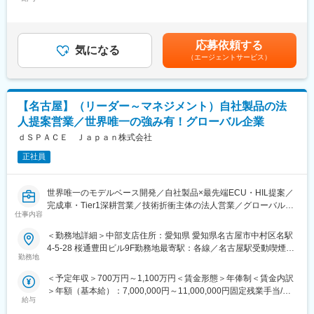
～583,333円（12分割）＜昇給有無＞有＜残業手当＞有賃金はあ
で、同社のツールを利用していない自動車メーカーは1社もないと
くまでも目安の金額であり、選考を通じて上下する可能性があり
言っても過言ではありません。価格ではなく、世界一の製品力を
■やりがい：頑張った分しっかり評価する制度！
ます。月給(月額)は固定手当を含めた表記です。
武器に営業活動を行うことが出来ます。
販売実績と活動実績に基づいた評価を行い、能力やスキル次第で
はプロダクトマネージャーやセールスマネージャー、責任者への
応募依頼する
気になる
■モデルベース開発とは：
キャリアアップも可能です。
（エージェントサービス）
人が直接行けない場所、人がやると時間がかかる検証を、効率的
に行える開発手法です。
■育成体制
本来であれば実機を走らせなければわからなかったデータも、シ
・技術知識の教材や営業ロープレなど徹底した教育カリキュラム
【名古屋】（リーダー～マネジメント）自社製品の法
ステムを通すことで動作確認ができることから、開発の時短・効
があり、AIやFA機器の知識がなくても活躍できます。全く異なる
率化に欠かせない開発手法となっています。（例えば、テストす
商材経験の入社実績有
人提案営業／世界唯一の強み有！グローバル企業
る距離が地球を35万周するほどに相当します。これを手作業で行
※文系の方でもご活躍いただけますのでご安心ください
ｄＳＰＡＣＥ Ｊａｐａｎ株式会社
うのは現実的ではないため、MBDが重要視されています！）
・技術的な知識は開発陣や先輩営業に相談しながらしっかり身に
正社員
着けていただける環境です。
■職務詳細
自社開発支援システムの提案営業をお任せいたします。まずは開
世界唯一のモデルベース開発／自社製品×最先端ECU・HIL提案／
発情報を入手し、先行開発の現場と関係構築を行います。主に既
変更の範囲：会社の定める業務
完成車・Tier1深耕営業／技術折衝主体の法人営業／グローバル×
存営業となり、担当しているお客様（部署）からの横展開が多い
仕事内容
ドイツ本社連携／リーダー・育成経験活かせる／業界デファクト
です。
スタンダード
＜勤務地詳細＞中部支店住所：愛知県 愛知県名古屋市中村区名駅
■提案先：自動車関連のメーカー技術者（完成車メーカーやTier1
4-5-28 桜通豊田ビル9F勤務地最寄駅：各線／名古屋駅受動喫煙対
■職務内容
サプライヤの先行開発を行う部門中心）
勤務地
策：屋内全面禁煙
当社はドイツに本社を置く、自動車業界を中心に急拡大期にある
※既存の営業先で情報をキャッチし未導入への営業等
＜予定年収＞700万円～1,100万円＜賃金形態＞年俸制＜賃金内訳
モデルベース開発を自社製品のみで実現出来る世界唯一の企業で
その他、客先での展示会（技術紹介）を行い既存顧客への新取引
＞年額（基本給）：7,000,000円～11,000,000円固定残業手当/
す。
や新規開拓をお任せする可能性もございます。その後どんな開発
給与
月：103,500円～130,000円（固定残業時間23時間0分/月）超過し
営業担当として自社製品（自動車、航空機、農機建機等の制御シ
なのか、シミュレーションでどのような数値を得たいかをヒアリ