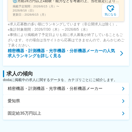
月給28万円以上※経験・能力などを考慮の上、当社規定により決定します。
掲載予定期間：
2026/6/15（月）
〜
2026/8/16（日）
気になる
更新日：
2026/6/15（月）
※求人応募数の多い順にランキングしています（非公開求人は除く）。
※集計対象期間：2026/7/30（木）～2026/8/5（水）
※事情により掲載終了予定日よりも前に求人募集が終了していることもご
ざいます。その場合は当サイトから応募はできませんので、あらかじめご
了承ください。
精密機器・計測機器・光学機器・分析機器メーカー
の人気
求人ランキングを詳しく見る
求人の傾向
dodaに掲載中の求人に関するデータを、カテゴリごとにご紹介します。
精密機器・計測機器・光学機器・分析機器メーカー
愛知県
固定給35万円以上