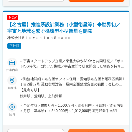
下する可能性があります。月給(月額)は固定手当を含めた表記で
する日本唯一の企業です。
す。
垂直統合されたワンチームで、内製開発だからこそのスピードを
実現し、推進系・構造・熱・制御・電気系など、あらゆる技術領
NEW
域を社内に抱え、再突入技術を核とした宇宙機の開発をワンスト
【名古屋】推進系設計業務（小型衛星等）◆世界初／
ップで手がけています。
ハード、ソフト、システム、コンポーネントレベルまでをワンチ
宇宙と地球を繋ぐ循環型小型衛星を開発
ームで進めることで、部門間の壁を越えたスピーディな意思決定
株式会社ＥｌｅｖａｔｉｏｎＳｐａｃｅ
と柔軟な改良を実現しています。
正社員
■当社について
「誰もが宇宙で生活できる世界を創り、人の未来を豊かにする」
～宇宙スタートアップ企業／東北大学やJAXAと共同研究／「ポス
をミッションとして活動している、東北大学発の宇宙スタートア
トISS時代」に向けた挑戦／宇宙空間で研究開発した物資を持ち帰
ップです。東北大学でこれまで開発してきた15機以上の衛星開発
仕事内容
るための技術～
の知見・技術を元に、国際宇宙ステーション（ISS）に変わる新た
な宇宙利用プラットフォーム ELS-Rを開発しています。2030年代
＜勤務地詳細＞名古屋オフィス住所：愛知県名古屋市昭和区鶴舞1
■業務内容：
には、ELS-Rで培った技術を元に、日本で先駆けて地球軌道上の
丁目2番32号 受動喫煙対策：屋内全面禁煙変更の範囲：会社の定
低軌道から静止軌道上で運用する小型衛星をベースとして、軌道
勤務地
宇宙ホテルの構築を目指します。
める事業所（リモートワーク含む）
【最寄り駅】
間輸送機（OTV）、深宇宙探査機、大気圏再突入システムなどの
鶴舞駅、荒畑駅、上前津駅
推進系設計全般に関する職務をご担当いただきます。
■「ELS-R」とは
これまで基礎科学的な実験から産業利用まで幅広く利用されてき
＜予定年収＞800万円～1,500万円＜賃金形態＞月給制＜賃金内訳
■業務詳細：
たISSは、構造寿命などの関係から2030年末に運用を終了するこ
＞月額（基本給）：540,000円～1,012,000円固定残業手当/月：
◇先進的な宇宙推進システムに係る基盤研究および技術戦略の統
給与
とが決定しており、宇宙環境利用の”場”の継続的な確保が課題にな
126,667円～238,000円（固定残業時間30時間0分/月）超過した時
括
っています。当社は、「ポストISS時代」を見据え、宇宙環境利用
間外労働の残業手当は追加支給＜月給＞666,667円～1,250,000円
◇宇宙機の推進機および推進系システムの設計、製造管理、各種
プラットフォーム「ELS-R」の提供を目指しています。「ELS-
（一律手当を含む）＜昇給有無＞有＜残業手当＞有＜給与補足＞※
試験による検証業務
R」は、無重力環境を生かした実験や実証を無人の小型衛星で行
スキル・経験等に応じて採用時に決定します。■賞与・昇給：当社