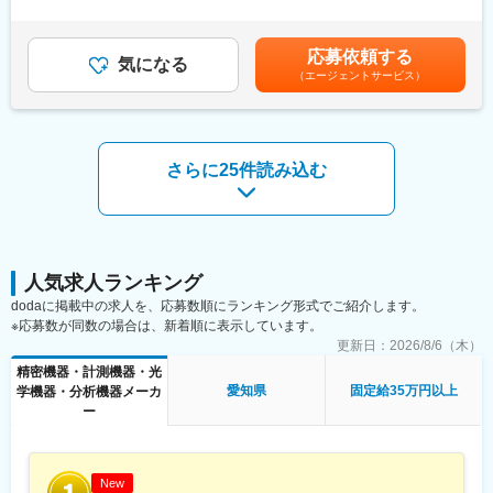
の自動車・二輪車メーカーを支えています。
＜給与補足＞※ご経験・スキルに応じて決定いたします。※業績連
創出および提案
動賞与の支給の場合あり（年1回）賃金はあくまでも目安の金額で
・顧客要求仕様に対するdSPACE製品の詳細仕様および性能の確
また、当社は2004年3月愛知県知事から『愛知ブランド企業』に
あり、選考を通じて上下する可能性があります。月給(月額)は固定
認
応募依頼する
認定され、産業ロボットシステムを主に開発から設計、製造まで
気になる
手当を含めた表記です。
・dSPACE Japan技術部およびdSPACEドイツ本社と連携したソ
（エージェントサービス）
をトータルでサポートするトータルシステムエンジニアリングメ
リューション企画のリード
ーカーです。
・顧客に提供する製品、サービス、ソリューションの見積書作成
2012年2月にトヨタグローバル仕入先総会において、技術開発賞
・見積書に関する合意形成に向けた折衝
を受賞し、今後は、技術力を高め世界No.1のシステムエンジニア
・dSPACE製品導入フェーズにおける技術支援および導入後のア
リングメーカーを目指しています。
さらに25件読み込む
フターサービス
近年ではIot推進のスマート工場の生産ラインビルダーとして認知
・自動車業界の技術動向や顧客の開発プロセス調査、および営業
されています。
戦略立案の支援
・展示会、セミナー、デモンストレーションを通じたモデルベー
ス開発およびdSPACE製品のプロモーション活動
人気求人ランキング
【例えば】
dodaに掲載中の求人を、応募数順にランキング形式でご紹介します。
顧客がモデルベース開発時に実施したいシミュレーション（例え
※応募数が同数の場合は、新着順に表示しています。
ば対人、対自動車、信号などを考慮した自動運転シミュレーショ
更新日：
2026/8/6（木）
ン）の要望を詳細にヒアリングします。当社の幅広い製品をどの
ように組み合わせれば実現できるかを検討し、提案します。
精密機器・計測機器・光
愛知県
固定給35万円以上
学機器・分析機器メーカ
■ポジションの魅力：
ー
・自動車に関する幅広い知識を習得し、オールラウンドなエンジ
ニアへ成長できます
・顧客はメーカーのR&D部門の先行開発に関わるエンジニアが中
New
心であり、最先端の自動車開発に関わることが可能です