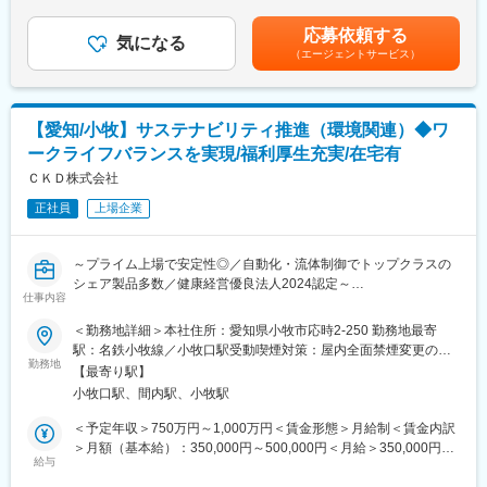
イン。最先端の自動車開発に関わることが可能です。
2回（7月・12月）※2023年度実績5ヶ月分賃金はあくまでも目安
成等の実務を一通り経験して頂きます。
の金額であり、選考を通じて上下する可能性があります。月給(月
応募依頼する
事業部門や税理士法人等と連携しながら、グローバル企業として
■募集背景：
気になる
額)は固定手当を含めた表記です。
（エージェントサービス）
のグループ間取引ルールの改善、構築を推進して頂きます。
需要増に対応するための増員。自動車業界中心に急拡大期にある
「税効果注記」など税関係を中心に法定開示資料作成等の決算業
モデルベース開発。Vサイクル全体を自社製品のみでカバー出来る
務にも参画頂きます。
世界唯一の企業として、顧客からの引合いが急増しています。
【愛知/小牧】サステナビリティ推進（環境関連）◆ワ
■業務補足：
■働き方の魅力：
ークライフバランスを実現/福利厚生充実/在宅有
・リモート勤務有（週2回程度）
・圧倒的な商品力を持つ独立系企業での就業
・休日出勤無
ＣＫＤ株式会社
・最先端の自動車開発と最先端技術に携われる
・出張有（年1～2回程度）
・幅広い技術分野に対応できるエンジニアに成長できる
正社員
上場企業
・モデルベース開発の経験が積める
■キャリアパス：
・良好なワーク・ライフ・バランスを保てる
同部署内でグループリーダー（課長級）→部長へとキャリアを進
～プライム上場で安定性◎／自動化・流体制御でトップクラスの
めていただくことを想定しています。主計、原価、財務、連結等
シェア製品多数／健康経営優良法人2024認定～
への業務ローテーションも可能で、税務以外の幅広い経理業務を
仕事内容
■業務内容：※入社時は部下を持たない管理職級（主査）での採用
経験、習得できます。
を想定
＜勤務地詳細＞本社住所：愛知県小牧市応時2-250 勤務地最寄
以下テーマについて、社内・外部コンサルと相談しながら対応を
駅：名鉄小牧線／小牧口駅受動喫煙対策：屋内全面禁煙変更の範
■採用背景：
進めていきます。入社後まずは、グループリーダーや担当者から
勤務地
囲：会社の定める事業所（リモートワーク含む）
海外事業拡大に伴い国際税務対応力の強化を図るため。また、税
【最寄り駅】
業務の説明を受けながら業務に慣れていただきます。
制対応で求められる資料や仕組み構築が高度化していく中で、組
小牧口駅、間内駅、小牧駅
その後は、環境の課題（Scope３連結算定、第三者検証、SBT認
織強化のための増員採用となります。
定取得、CDPスコアアップなど）に対して中心的役割となって推
＜予定年収＞750万円～1,000万円＜賃金形態＞月給制＜賃金内訳
し進めていただくことを期待しています。
＞月額（基本給）：350,000円～500,000円＜月給＞350,000円～
■配属組織：経理部 連結グループ
・Scope３（連結算定・目標設定・削減策・第三者保証）
給与
500,000円＜昇給有無＞有＜残業手当＞有＜給与補足＞※年収は残
経理部は財務グループ（7名）、経理グループ（5名）、連結グル
・SBT申請
業手当を含んだ理論年収で記載。■昇給：年1回（4月）■賞与：年