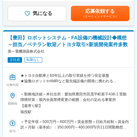
ます。
動賞与の支給の場合あり（年1回）賃金はあくまでも目安の金額で
も担います。
あり、選考を通じて上下する可能性があります。月給(月額)は固定
応募依頼する
変更の範囲：会社の定める業務
気になる
手当を含めた表記です。
■業務詳細：
（エージェントサービス）
（1）エンジニアリングプロジェクト（コア業務）
プロジェクトの上流から下流まで一貫して関わります。
受注前：顧客要求の技術分析および提案
【豊田】ロボットシステム・FA設備の機械設計◆構想
受注後：プロジェクトリーダーとして全体推進、キックオフおよ
び進捗管理
～担当／ベテラン歓迎／トヨタ取引×新規開発案件多数
導入フェーズ：SIL環境構築、国内外エンジニア（ドイツ本社を含
第一電機測器株式会社
む）との協業
導入後：受入テスト支援、安定稼働に向けた技術サポート
正社員
転勤なし
（2）技術スペシャリストとしての活動
★トヨタ自動車と60年以上の取引実績を持つ安定基盤
・複雑な技術課題の解決（社内および海外連携を含む）
★協働ロボットやAMRなど最先端設備の開発に携われる
・製品の専門知識を活かした営業支援
仕事内容
★ベテラン歓迎／構想～設計～組付けまで“一貫して担当”できる裁
・技術デモ、PoC、マーケティングイベントへの参画
量ある環境
＜勤務地詳細＞本社住所：愛知県豊田市田茂平町新子438-1 受動
★転勤なし／長期就業可能（再雇用制度で70歳まで活躍可）
（3）カスタマートレーニング
喫煙対策：屋内全面禁煙変更の範囲：会社の定める事業所
自社拠点および顧客先での技術トレーニングを実施します。
勤務地
【最寄り駅】
■募集背景
猿投駅
自動車業界を中心に自働化ニーズが拡大しており、既存顧客に加
（4）カスタマーサポート（高度案件）
え新規案件の引き合いが増加しています。
一般サポートでは解決が難しい高度な技術課題に対応します。
＜予定年収＞500万円～600万円＜賃金形態＞日給月給制＜賃金内
特に近年は協働ロボットやAMR（自律走行搬送ロボット）など新
訳＞月額（基本給）：350,000円～400,000円/月21日間勤務想定
規開発案件の比率が高まっており、より高度な設計に対応するた
■働き方の魅力：
給与
＜想定月額＞350,000円～400,000円＜昇給有無＞有＜残業手当＞
めの増員募集です。
高いな製品力を持つ独立系企業で、以下のような働き方が可能で