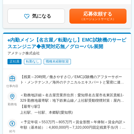
た時間外労働の残業手当は追加支給＜月額＞686,833円～
ステム開発のための支援ツール）の拡販、導入活動を担当いただ
ングしその後、セールスエンジニアと同行し技術仕様を決定いた
1,046,666円（12分割）（一律手当を含む）＜昇給有無＞有＜残
きます。
します。またゆくゆくは予算・納期に関する管理もお任せいたし
業手当＞有賃金はあくまでも目安の金額であり、選考を通じて上
本ポジションでは担当のみならず、チームリーダー的立ち位置で
ます。
応募依頼する
気になる
下する可能性があります。月給(月額)は固定手当を含めた表記で
の業務遂行や後輩育成、マネジメント業務も経験に応じてお任せ
（エージェントサービス）
す。
いたします。
■予算や商談スパンについて
価格ではなく、世界一の製品力を武器に営業活動を行うことが出
予算は1年間で設定され、年間の目標を追いながら月ごとに進捗率
来ます。
やKPI等を追います。中間面談では目標の修正や擦り合わせを実施
※内勤メイン【名古屋／転勤なし】EMC試験機のサービ
します。
■職務詳細
商談スパンは基本２～3か月、新車開発や詳細未定の案件では長期
スエンジニア◆夜間対応無／グローバル展開
メーカー技術者（完成車メーカーやTier1サプライヤの先行開発を
的に提案や関係構築を行うこともございます。
アメテック株式会社
行う部門中心）に対する自社製品の提案営業をお任せいたしま
す。
正社員
転勤なし
職種未経験歓迎
■組織構成
まずは開発情報を入手し、先行開発の現場と関係構築を行いま
各拠点10名程度のメンバー構成（1人当たり10数社程度）
す。
対象案件を1人で担当することもあれば、大手企業には複数人で担
【残業～20時間／働きやすさ◎／EMC試験機のアフターサポー
主に既存営業となり、担当しているお客様（部署）からの横展開
当する場合もございます。
ト・メンテナンス／海外のテクニカルエキスパートと緊密に連携
が多いです。
仕事内容
／英語力を身に着けたい方も歓迎】
※1課では弊社製品を導入済みだが、2課では導入されていない情
報をキャッチしたため横部署や別部署への営業等
＜勤務地詳細＞名古屋営業所住所：愛知県名古屋市名東区貴船1-
■主な業務内容
その他、客先での展示会（技術紹介）を行い既存顧客への新取引
329 勤務地最寄駅：地下鉄東山線／上社駅受動喫煙対策：屋内全
海外のテクニカルエキスパートと連携し、作業の標準化と顧客の
や新規開拓をお任せする可能性もございます。
勤務地
面禁煙変更の範囲：会社の定める事業所
【最寄り駅】
課題解決をお任せします。
その後どんな開発なのか、シュミレーションでどのような数値を
上社駅、一社駅、本郷駅(愛知県)
送られてくる製品のチェック・メンテナンスがメインとなります
得たいかをヒアリングし、その後、セールスエンジニアと同行
ので、内勤中心・残業少の働き方となります。
し、技術仕様を決定いたします。
＜予定年収＞553万円～805万円＜賃金形態＞年俸制＜賃金内訳＞
・国内・国外顧客に対して、メンテナンス、修理、キャリブレー
またゆくゆくは予算・納期に関する管理もお任せいたします。
年額（基本給）：4,800,000円～7,320,000円固定残業手当/月：
ションのコーディネート
給与
61,000円（固定残業時間20時間0分/月）超過した時間外労働の残