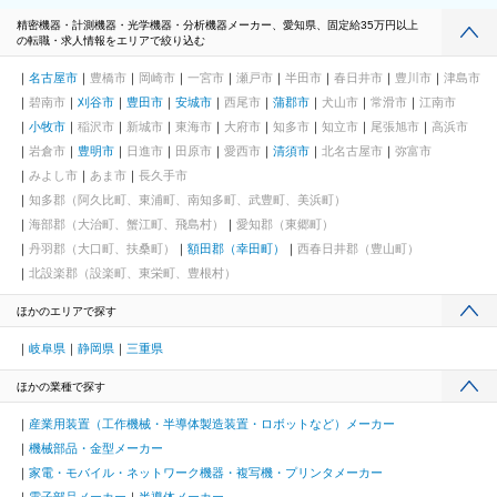
精密機器・計測機器・光学機器・分析機器メーカー、愛知県、固定給35万円以上
の転職・求人情報をエリアで絞り込む
名古屋市
豊橋市
岡崎市
一宮市
瀬戸市
半田市
春日井市
豊川市
津島市
碧南市
刈谷市
豊田市
安城市
西尾市
蒲郡市
犬山市
常滑市
江南市
小牧市
稲沢市
新城市
東海市
大府市
知多市
知立市
尾張旭市
高浜市
岩倉市
豊明市
日進市
田原市
愛西市
清須市
北名古屋市
弥富市
みよし市
あま市
長久手市
知多郡（阿久比町、東浦町、南知多町、武豊町、美浜町）
海部郡（大治町、蟹江町、飛島村）
愛知郡（東郷町）
丹羽郡（大口町、扶桑町）
額田郡（幸田町）
西春日井郡（豊山町）
北設楽郡（設楽町、東栄町、豊根村）
ほかのエリアで探す
岐阜県
静岡県
三重県
ほかの業種で探す
産業用装置（工作機械・半導体製造装置・ロボットなど）メーカー
機械部品・金型メーカー
家電・モバイル・ネットワーク機器・複写機・プリンタメーカー
電子部品メーカー
半導体メーカー