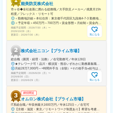
能美防災株式会社
■働き方の魅力：
市ヶ谷◆全社改善に携わる総務職／大手防災メーカー／残業月15h
独立系かつ高い製品力を有しているため、完成車メーカーなどと
程度／フレックス・リモート可
対等な立場で提案および交渉が可能です。
＜勤務地詳細＞本社住所：東京都千代田区九段南4-7-3 勤務地最寄駅：東京メトロ南北線、有楽町線／市ケ谷駅受動喫煙対策：屋内全面禁煙変更の範囲：会社の定める事業所（リモートワーク含む）
＜予定年収＞450万円～700万円＜賃金形態＞月給制＜賃金内訳＞月額（基本給）：230,000円～467,000円＜月給＞230,000円～467,000円＜昇給有無＞有＜残業手当＞有＜給与補足＞※スキルを考慮のうえ、決定します。※賞与平均5.8～6ヶ月分賃金はあくまでも目安の金額であり、選考を通じて上下する可能性があります。月給(月額)は固定手当を含めた表記です。
変更の範囲：会社の定める業務
掲載予定期間：
2026/7/30（木）
〜
2026/10/28（水）
気になる
更新日：
2026/7/30（木）
株式会社ニコン【プライム市場】
総合職（購買・経理・法務）／在宅勤務可／年休128日
★テレワーク可！品川・横須賀・熊谷いずれかに勤務募集職種に応じて、以下いずれかの勤務地となります。■本社／イノベーションセンター／ウェストサイト東京都品川区西大井1-5-20最寄駅：JR横須賀線・湘南新宿ライン「西大井」駅より徒歩約4分■横須賀製作所神奈川県横須賀市神明町1-15最寄駅：JR横須賀線「久里浜」駅より徒歩約10分／京急久里浜線「京急久里浜」駅より徒歩約8分■熊谷製作所埼玉県熊谷市御稜威ケ原201-9最寄駅：JR高崎線「籠原」駅／JR高崎線「熊谷」駅※受動喫煙対策あり
月給28万7,000円～+時間外手当（全額）+その他手当※給与は入社後の職務・役割の水準をベースとした職責を考慮の上、適宜決定
掲載予定期間：
2026/6/29（月）
〜
2026/8/30（日）
気になる
更新日：
2026/6/29（月）
締切間近
オムロン株式会社【プライム市場】
IT系総合職／年収例最大1600万円／年休125日～／在宅可
【京都・滋賀・東京／リモートワーク制度あり】希望を考慮の上、下記いずれかの拠点へ配属■京都事業所（本社）京都府京都市下京区塩小路通堀川東入 オムロン京都センタービル■草津事業所滋賀県草津市西草津2-2-1■東京事業所東京都港区港南2-3-13 品川フロントビル7F※勤務地変更の範囲：国内外の全拠点およびテレワークの就業場所※受動喫煙対策：屋内全面禁煙※当面転勤なし