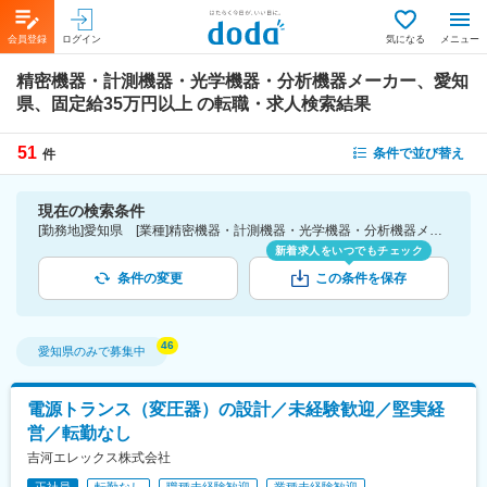
会員登録
ログイン
気になる
メニュー
精密機器・計測機器・光学機器・分析機器メーカー、愛知
県、固定給35万円以上
の転職・求人検索結果
51
条件で並び替え
件
現在の検索条件
[勤務地]愛知県 [業種]精密機器・計測機器・光学機器・分析機器メーカー-メーカー（機械・電気）業界 [詳細条件](待遇・福利厚生)固定給35万円以上
新着求人をいつでもチェック
条件の変更
この条件を保存
愛知県
のみで募集中
電源トランス（変圧器）の設計／未経験歓迎／堅実経
営／転勤なし
吉河エレックス株式会社