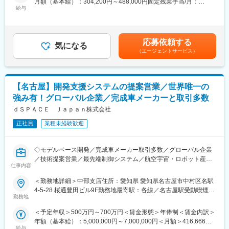
月額（基本給）：304,200円～488,000円固定残業手当/月：
向け外観検査装置を製造販売するFA機器メーカーです。現在で
多い方で月2回（長くて２～3泊）の出張が発生するケースがござ
給与
79,200円～127,000円（固定残業時間45時間0分/月）超過した時
は、サントリーやグリコなど名だたる大手
います。
間外労働の残業手当は追加支給＜月給＞383,400円～615,000円
企業をはじめ250社以上に導入され、順調に顧客が拡大している
（お客様状況や個人によって変動あり。
（一律手当を含む）＜昇給有無＞有＜残業手当＞有＜給与補足＞※
ため営業担当を増員しております。
基本的にはテリトリ制（決められたエリアを営業活動する）とな
経験・能力等を考慮の上、当社規定により決定します。■昇給：年
っております。
応募依頼する
気になる
1回■賞与：年4回 ※年間支給額の直近実績は月額基本給の約8ヶ
■業務内容
（エージェントサービス）
月（平均）賃金はあくまでも目安の金額であり、選考を通じて上
・新規顧客の開拓（展示会への出展、インサイドセールスなど）
■やりがい：
下する可能性があります。月給(月額)は固定手当を含めた表記で
・中規模～大手顧客との折衝
販売実績と活動実績に基づいた評価を行い、能力やスキル次第で
す。
・既存顧客の深耕営業（既存顧客に対して別の検査工程・製造ラ
はプロダクトマネージャーやセールスマネージャー、責任者への
【名古屋】開発支援システムの提案営業／世界唯一の
イン、別工場に対する導入の営業等）
キャリアアップも可能です。
・外観検査システム立ち上げのサポート（カメラやレンズの型式
強み有！グローバル企業／完成車メーカーと取引多数
選定、各種設定の判断、配線等の指示）
■育成体制：
ｄＳＰＡＣＥ Ｊａｐａｎ株式会社
・新たな営業戦略の立案、実施
・技術知識の教材やR&Dセンター内でのロボット実機を用いた教
※入社当初は新規開拓営業80%、既存顧客20%のイメージです。
正社員
業種未経験歓迎
育カリキュラムがあり、ロボットやAI、FA機器の知識がなくても
入社当初は新規開拓を中心に担当顧客を増やしていき、受注の増
活躍できます。
加とともに既存顧客への深耕営業の割合が増加します。
・技術的な知識は開発陣や先輩営業に相談しながらじっくり身に
◇モデルベース開発／完成車メーカー取引多数／グローバル企業
着けていただける環境です。
／技術提案営業／最先端制御システム／航空宇宙・ロボット産業
■営業スタイル
仕事内容
展開◇
エンドユーザーへの直販を重視しています。また、リード獲得か
ら商談、受注、導入、アフターフォローまで幅広い範囲を担当す
変更の範囲：会社の定める業務
＜勤務地詳細＞中部支店住所：愛知県 愛知県名古屋市中村区名駅
■職務内容
るため、高水準の技術力が身に付きます。
4-5-28 桜通豊田ビル9F勤務地最寄駅：各線／名古屋駅受動喫煙対
同社は「モデルベース開発（MBD)」のためのハード及びソフトウ
勤務地
策：屋内全面禁煙
ェアツールを提供する、ドイツ資本のリーディングカンパニーで
■出張について
＜予定年収＞500万円～700万円＜賃金形態＞年俸制＜賃金内訳＞
す。
多い人で月2~3回（概ね2~3泊）の出張が発生するケースがありま
年額（基本給）：5,000,000円～7,000,000円＜月額＞416,666円
モデルベース開発を自社製品のみで実現出来る世界唯一の企業
す（お客様状況や個人によって変動あり）。
給与