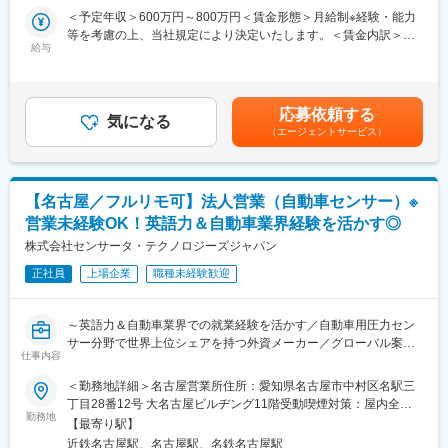
顧客の課題を把握し、最適な加工方法や設備構成を提案するた
■関わる技術・装置：
＜予定年収＞600万円～800万円＜賃金形態＞月給制※経験・能力
■業務詳細：
め、高度なソリューション営業スキルを身につけられます。
協働ロボット、AMR、サーボ／電動シリンダ、検査装置、生産指
等を考慮の上、当社規定により決定いたします。＜賃金内訳＞月
センサー機器の据付～メンテナンス(機器調整・点検)等が主な業務
給与
示装置、分電盤・制御盤など。
額（基本給）：350,000円～438,000円その他固定手当/月：
範囲となります。
変更の範囲：会社の定める業務
タブレット連携を含む情報系との統合設計にも携わります。
30,000円～85,000円＜月給＞380,000円～523,000円＜昇給有無
繁忙時期、担当エリアによっても変動がありますが、おおよそ1ヶ
＞有＜残業手当＞有＜給与補足＞※職務付加手当の1万円～5.5万円
月に15日間程度出張しています。(その中には日帰り、宿泊出張な
■やりがい／成長：
は、一人で現地調整作業が出来るようになってから付与されま
応募依頼する
どを含みます。)
気になる
◎混流ライン最適化やリアルタイム判定など“工程を変える”提案が
す。(目安6ヶ月～12ヶ月後）習熟度に応じて金額は変動します。■
（エージェントサービス）
※担当エリア：
できる環境
昇給：年1回■賞与：年2回(業績による※前年度実績2ヶ月分)賃金は
西日本を中心に活動し、全国の取引企業への対応も行なって頂き
◎自社一貫体制のため、設計～実装～効果検証までの学習サイク
あくまでも目安の金額であり、選考を通じて上下する可能性があ
ます。
ルが速い
ります。月給(月額)は固定手当を含めた表記です。
基本的に営業担当が顧客窓口となりスケジュール調整を行ってい
◎顧客直×裁量大 → 課題解決型エンジニアとして経験価値が大き
【名古屋／フルリモ可】法人営業（自動車センサー）※
る為、緊急対応での呼び出し等が頻繁に発生する事はございませ
く向上
営業未経験OK！英語力＆自動車業界経験を活かす◎
ん。
◎ロボット・AMR・AIなど成長領域の最前線に携われる
株式会社センサータ・テクノロジーズジャパン
◎“作る”より“課題を解く”ソリューション型の技術力が身につく
■入社後の育成ステップ：
正社員
上場企業
職種未経験歓迎
これまでのサービスエンジニアとしてのご経験を尊重しながら、
変更の範囲：会社の定める業務
自社製品や業務フローへの理解を深めていただきます。
◎入社～数か月：
～英語力＆自動車業界での就業経験を活かす／自動車用圧力セン
自社製品および業務理解を中心に進めていきます。
サー分野で世界上位シェアを持つ外資メーカー／グローバル案件
製造部門や先輩エンジニアと連携しながら、自社製品のセンサー
仕事内容
に携わりながら、英語力と市場価値を同時に高められる環境／営
の構造・仕組み・特性を把握していただきます。また、既存顧客
業未経験OK／フルリモ＆直行直帰OK～
＜勤務地詳細＞名古屋営業所住所：愛知県名古屋市中村区名駅三
対応や過去事例を通じて、当社ならではの対応方針や品質基準を
丁目28番12号 大名古屋ビルヂング11階受動喫煙対策：屋内全面
学んでいただきます。
■仕事内容：自動車部品販売の営業全般をお任せします。英語での
勤務地
禁煙変更の範囲：会社の定める事業所（リモートワーク含む）
【最寄り駅】
資料作成（プレゼン資料など）の機会、米国・欧州とのオンライ
◎業務習熟期間：
近鉄名古屋駅、名古屋駅、名鉄名古屋駅