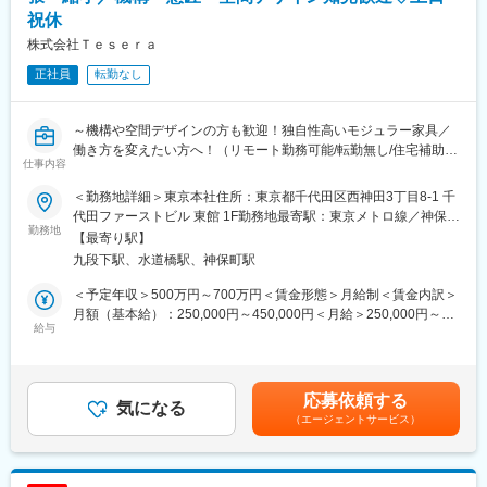
・年間50～100型／ブランドの開発を通じ、スピード感のある商
変更の範囲：会社の定める業務
祝休
品づくり経験が積める環境です
株式会社Ｔｅｓｅｒａ
・フットウェア分野で専門性を高めたい方に適した環境です。
・ご経験や適性に応じて担当ブランドを決定するため、ご自身の
正社員
転勤なし
強みを活かしながらキャリアを築ける環境です。
・IPコンテンツを活用した企画に携わる機会もあり、多彩なクリ
エイティブワークに挑戦いただけます。
～機構や空間デザインの方も歓迎！独自性高いモジュラー家具／
働き方を変えたい方へ！（リモート勤務可能/転勤無し/住宅補助・
仕事内容
■働き方
借上げ完備/年休120日/土日祝休/福利厚生充実）水道橋、九段下、
週3日～を想定しています。
神保町からアクセス～
＜勤務地詳細＞東京本社住所：東京都千代田区西神田3丁目8-1 千
代田ファーストビル 東館 1F勤務地最寄駅：東京メトロ線／神保町
■アイテム割合
＼姿を変えながら暮らしに寄り添う、サステナブルな家具システ
勤務地
駅受動喫煙対策：屋内全面禁煙変更の範囲：会社の定める事業所
【最寄り駅】
スニーカー7割
ム／
九段下駅、水道橋駅、神保町駅
サンダル：2割
・当社の家具は、空間や用途に合わせてサイズを調整できるモジ
ブーツ：1割
ュールシステムです。パーツを追加・交換することで様々な形に
＜予定年収＞500万円～700万円＜賃金形態＞月給制＜賃金内訳＞
変更可能で、傷ついた部分は部分交換ができます。アルミニウム
月額（基本給）：250,000円～450,000円＜月給＞250,000円～
■型数
と自然木を使用したシンプルなデザインは、機能的でありながら
給与
450,000円＜昇給有無＞有＜残業手当＞有＜給与補足＞※経験・能
１ブランド50～100型/年
も温かみがあり、日本の美徳に合う長期使用を可能にします。
力・年齢を考慮の上、当社規定により優遇いたします。※年収：上
・生活と仕事のスタイルが融合する現代において、当社のモジュ
記年収＋各種手当（資格手当、他）■賞与：年2回（6月、12月）■
■生産背景
ール家具は働き方や企業の成長に応じて形を変えることができる
昇給：年1回（4月）賃金はあくまでも目安の金額であり、選考を
応募依頼する
中国
画期的なものです。小さなサイドテーブルから大きな本棚まで、
気になる
通じて上下する可能性があります。月給(月額)は固定手当を含めた
（エージェントサービス）
特許を取得した独自の構造により、多様なニーズに合わせてカス
表記です。
■当社の経営理念と社名の由来について：
タマイズ可能です。
『つぶれないロマンのある会社づくり』
当社の創業メンバーは、以前勤務していた会社が倒産し、それに
■業務内容: