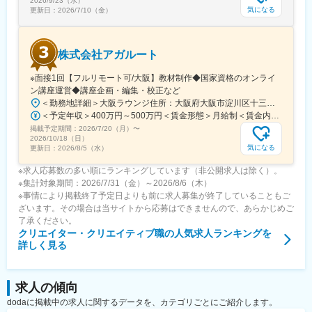
2026/9/23（水）
気になる
更新日：
2026/7/10（金）
株式会社アガルート
※面接1回【フルリモート可/大阪】教材制作◆国家資格のオンライ
ン講座運営◆講座企画・編集・校正など
＜勤務地詳細＞大阪ラウンジ住所：大阪府大阪市淀川区十三東1丁目17-19 ファルコンビル6階勤務地最寄駅：各線／十三駅受動喫煙対策：屋内全面禁煙変更の範囲：会社の定める事業所（リモートワーク含む）
＜予定年収＞400万円～500万円＜賃金形態＞月給制＜賃金内訳＞月額（基本給）：229,920円固定残業手当/月：46,355円（固定残業時間25時間0分/月）超過した時間外労働の残業手当は追加支給＜月給＞276,275円（一律手当を含む）＜昇給有無＞有＜残業手当＞有＜給与補足＞■昇給：年2回■賞与：年4回(4,7,10.1月／最大12ヶ月分）■その他：業績賞与有■モデルケース：・教材室Aさん：入社当初：年収400万程度⇒入社4年：年収450万程度・工程管理室Bさん：入社当初：年収400万程度⇒入社3年：年収600万程度賃金はあくまでも目安の金額であり、選考を通じて上下する可能性があります。月給(月額)は固定手当を含めた表記です。
掲載予定期間：
2026/7/20（月）
〜
2026/10/18（日）
気になる
更新日：
2026/8/5（水）
※求人応募数の多い順にランキングしています（非公開求人は除く）。
※集計対象期間：2026/7/31（金）～2026/8/6（木）
※事情により掲載終了予定日よりも前に求人募集が終了していることもご
ざいます。その場合は当サイトから応募はできませんので、あらかじめご
了承ください。
クリエイター・クリエイティブ職
の人気求人ランキングを
詳しく見る
求人の傾向
dodaに掲載中の求人に関するデータを、カテゴリごとにご紹介します。