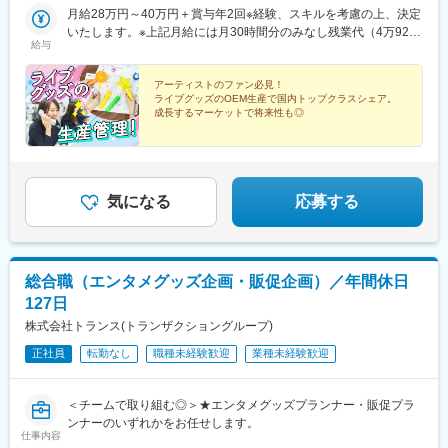
です）
月給28万円～40万円＋賞与年2回※経験、スキルを考慮の上、決定
いたします。※上記月給には月30時間分のみなし残業代（4万9200
給与
円～7万770円）を含みます。超過する場合は別途支給。
アーティストのファン必見！
ライブグッズのOEM生産で国内トップクラスシェア。
成長するマーケットで将来性も◎
■プライベートも充実！
・完全週休2日制（土・日）
・年間休日125日
・昇給・賞与年2回で「推し活」もはかどる！
気になる
応募する
総合職（エンタメグッズ企画・販促企画）／年間休日
127日
株式会社トランス(トランザクショングループ)
正社員
転勤なし
職種未経験歓迎
業種未経験歓迎
＜チームで取り組む◎＞★エンタメグッズプランナー・販促プラ
ンナーのいずれかをお任せします。
仕事内容