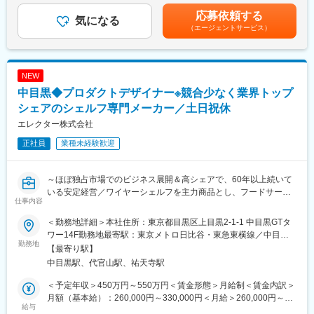
■組織構成
こります。移り行く時代の変化にスピーディに対応し、グループ
手当＞有＜給与補足＞※給与は経験・能力を考慮し決定します。賃
応募依頼する
デザイナー東京6名 大阪1名が在籍
気になる
力を最大限に活用すること。それが新しい需要と市場を創造する
金はあくまでも目安の金額であり、選考を通じて上下する可能性
（エージェントサービス）
MD,生産管理、営業は別で在籍しています
ことであり、使命だと考えます。アイリスグループはこれから
があります。月給(月額)は固定手当を含めた表記です。
も、企業理念にあるように「健全な成長を続けることにより社会
■ポジションの魅力
貢献する」企業であり続けます。
・複数のライセンスブランドを保有しているため、特定ブランド
NEW
のみならず幅広いブランドのデザインに携わることができます。
変更の範囲：本文参照
中目黒◆プロダクトデザイナー※競合少なく業界トップ
・ご経験や適性に応じて担当ブランドを決定するため、ご自身の
強みを活かしながらキャリアを築ける環境です。
シェアのシェルフ専門メーカー／土日祝休
・IPコンテンツを活用した企画に携わる機会もあり、多彩なクリ
エレクター株式会社
エイティブワークに挑戦いただけます。
正社員
業種未経験歓迎
■担当ブランド
U.S. Polo Assn.、ミネトンカなど
～ほぼ独占市場でのビジネス展開＆高シェアで、60年以上続いて
いる安定経営／ワイヤーシェルフを主力商品とし、フードサービ
■アイテム割合
仕事内容
ス・医療分野などに貢献する会社～
スニーカー7割
サンダル：2割
＜勤務地詳細＞本社住所：東京都目黒区上目黒2-1-1 中目黒GTタ
●業務内容：
ブーツ：1割
ワー14F勤務地最寄駅：東京メトロ日比谷・東急東横線／中目黒
プロダクトデザイナーとして、新製品開発や既存製品のリニュー
勤務地
駅受動喫煙対策：屋内全面禁煙変更の範囲：会社の定める事業所
【最寄り駅】
アルに関わるデザイン業務をお任せいたします。
■型数
中目黒駅、代官山駅、祐天寺駅
フードサービス・医療・物流業界向けを中心とした家庭用から業
１ブランド50～100型/年
務用まで幅広い製品について、商品企画段階からデザイン設計、
＜予定年収＞450万円～550万円＜賃金形態＞月給制＜賃金内訳＞
量産化まで一貫して携わることができるポジションです。
■生産背景
月額（基本給）：260,000円～330,000円＜月給＞260,000円～
単に依頼されたデザインを形にするだけではなく、市場動向や業
給与
中国
330,000円＜昇給有無＞有＜残業手当＞有＜給与補足＞※給与詳細