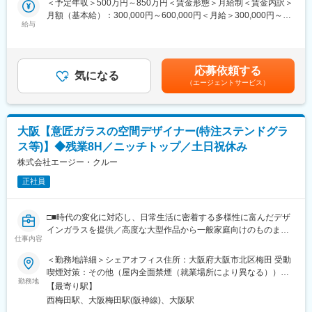
＜予定年収＞500万円～850万円＜賃金形態＞月給制＜賃金内訳＞
めにどんなコンテンツをつくるか」こういった基礎的なひとつひ
■同社の特徴：同社は「ＬＥＤ照明(法人)」「家電(家電・照明)」
月額（基本給）：300,000円～600,000円＜月給＞300,000円～
とつのタスクに丁寧に取り組みながら、一歩ずつ成長していきま
「ホーム（ハードオフィス・ヘルスケア）」「収納・インテリ
給与
600,000円＜昇給有無＞有＜残業手当＞有＜給与補足＞■賞与：年
しよう。
ア」「園芸・ペット」など主要商品カテゴリーに分かれた事業部
2回（対象者は決算賞与もあり）■昇給：年1回※スキル・経験・面
組織が作られています。それぞれの事業部に商品開発から店舗導
接評価に応じて年収を定めますので想定年収の範囲内から上下す
■当社について：
入まで行う部署が有り、年間1,000アイテム以上の新商品を作りだ
る可能性がございます。※休日出勤手当あり※リーダー職は固定残
a.fiatはお客様にプレミアムな商品価値、接客サービスを提案する
応募依頼する
しています。
気になる
業手当（50,000円／20～25h／超過分別途支給）※管理監督職は時
ブランドとして、2001年にスタートしました。意識しているの
（エージェントサービス）
■アイリスグループの特徴：
間外手当の対象外賃金はあくまでも目安の金額であり、選考を通
は、「質と効率性」です。8時間という勤務時間内で質と効率性を
アイリスグループは「快適生活」をキーワードに、生活者の潜在
じて上下する可能性があります。月給(月額)は固定手当を含めた表
上けるために不可欠なのは『ITのカ』です。そのため、業務シス
的な不満を解消するソリューション型商品で、暮らしをより豊か
記です。
テムによる効率化を行うと共に、間取りの3Dシミュレーションツ
で快適にするためのものづくりを行ってきました。不満解消型商
ールや情報共有ツールを導入することで、個々人の得意を活かし
大阪【意匠ガラスの空間デザイナー(特注ステンドグラ
品として代表的なのが、クリア収納ケースです。中身が見えない
つつ、接客の質を高めています。
ス等)】◆残業8H／ニッチトップ／土日祝休み
潜在的不満に注目し、世界初の透明の収納ケースを開発しまし
た。日本で大ヒットした後、海外にもニーズがあると考え、アメ
株式会社エージー・クルー
変更の範囲：会社の定める業務
リカとヨーロッパで販売。日本と同じく欧米で大ヒットし、世界
正社員
中の収納ケースが透明に変わりました。こうして「しまう収納」
から「探す収納」へとその概念を変えたことで、世界の収納文化
を変えました。世の中は常に変化しており、想定外の出来事も起
□■時代の変化に対応し、日常生活に密着する多様性に富んだデザ
こります。移り行く時代の変化にスピーディに対応し、グループ
インガラスを提供／高度な大型作品から一般家庭向けのものまで
力を最大限に活用すること。それが新しい需要と市場を創造する
仕事内容
幅広い制作を手がける■□
ことであり、使命だと考えます。アイリスグループはこれから
＜勤務地詳細＞シェアオフィス住所：大阪府大阪市北区梅田 受動
も、企業理念にあるように「健全な成長を続けることにより社会
■業務概要：
喫煙対策：その他（屋内全面禁煙（就業場所により異なる））変
貢献する」企業であり続けます。
ステンドグラスをはじめとする、建築空間を彩る「意匠ガラス」
勤務地
更の範囲：会社の定める事業所
【最寄り駅】
のデザインおよびクライアント提案をお任せします。単に指示さ
変更の範囲：本文参照
西梅田駅、大阪梅田駅(阪神線)、大阪駅
れた図面を引くのではなく、空間全体のコンセプトや光の入り方