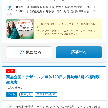
A2出口より徒歩1分◎JR各線、つくばエクスプレス、東京メトロ
日比谷線「秋葉原駅」より徒歩4分◎東京メトロ銀座線「神田駅」
■完全出来高報酬制※絵型作成1枚あたりの単価目安／5,000円～
3番出口より徒歩5分
10,000円（修正込み）月収例：①20万円（所要時間目安：160時
給与
間）②10万円（所要時間目安：80時間）③5万円（所要時間目
安：40時間）
《SNSで大バスりしたキャラクターグッズの事例も多
数》
大好きなオタク文化・アニメ・キャラクターを仕事に！
これまで培ったデザイン経験を活かし、
自由なアイデアでワクワクを形にしませんか？
★全国どこでもOK
★キャラクターの発掘から携わるチャンス
気になる
応募する
NEW
商品企画・デザイン／年休123日／賞与年2回／福利厚
生充実
株式会社サンワ
正社員
転勤なし
業種未経験歓迎
★経験者優遇！ポーチやバッグなどの縫製品、ファッション雑貨