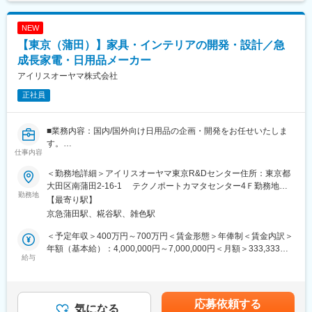
■ポジションの魅力
デザインディレクション
・複数のライセンスブランドを保有しているため、特定ブランド
NEW
のみならず幅広いブランドのデザインに携わることができます。
■仕事魅力:
【東京（蒲田）】家具・インテリアの開発・設計／急
・ご経験や適性に応じて担当ブランドを決定するため、ご自身の
製品企画から量産化まで一貫して携われる
強みを活かしながらキャリアを築ける環境です。
成長家電・日用品メーカー
自ら開発した製品が国内外へ展開される
・IPコンテンツを活用した企画に携わる機会もあり、多彩なクリ
仕事の魅力ミラノサローネをはじめとした世界市場を視野に入れ
アイリスオーヤマ株式会社
エイティブワークに挑戦いただけます。
たものづくりができる
正社員
少数精鋭のため意思決定が速い
■担当ブランド
デザインとエンジニアリングの両面で成長できる
HEAD（ヘッド）、AIRWALK（エアウォーク）など
■業務内容：国内/国外向け日用品の企画・開発をお任せいたしま
■就業環境:
す。
■アイテム割合
年休120日、リモート勤務可能、転勤無しと働きやすい環境が整
仕事内容
・製品設計
スニーカー7割
っております。
・量産立ち上げ
サンダル：2割
＜勤務地詳細＞アイリスオーヤマ東京R&Dセンター住所：東京都
出張は1~2か月に1回、日帰りでの訪問は月何回かのペースでござ
・商品企画・アイディア提案
ブーツ：1割
大田区南蒲田2-16-1 テクノポートカマタセンター4Ｆ勤務地最
います。
・ＯＥＭ、ＯＤＭ開発
勤務地
寄駅：京浜急行本線／京浜蒲田駅受動喫煙対策：屋内全面禁煙変
【最寄り駅】
【開発可能性のある製品例】
■型数
更の範囲：本文参照
■研修体制:
京急蒲田駅、糀谷駅、雑色駅
・テーブルやイス、食器棚、ラック、ソファやベッドなどの大型
１ブランド50～100型/年
入社後1週間は人事や他の部署の方から株式会社Ｔｅｓｅｒａにつ
の家具
＜予定年収＞400万円～700万円＜賃金形態＞年俸制＜賃金内訳＞
いての勉強を行って頂きます。
・パイプハンガーやメタルラックなどの簡易家具
■生産背景
年額（基本給）：4,000,000円～7,000,000円＜月額＞333,333円
その後、2週目から現場に入り、先輩とのOJT研修を経て独り立ち
【変更の範囲：会社の定める業務】
給与
中国
～583,333円（12分割）＜昇給有無＞有＜残業手当＞有＜給与補
頂きます。
足＞■賞与：年2回（対象者は決算賞与もあり）■昇給：年1回※ス
■特徴：
■当社の経営理念と社名の由来について：
キル・経験・面接評価に応じて年収を定めますので想定年収の範
変更の範囲：会社の定める業務
（１）商品開発のサイクルが早いため、ご自身が携わった商品が
『つぶれないロマンのある会社づくり』
囲内から上下する可能性がございます。※休日出勤手当あり※リー
応募依頼する
市場に出やすい環境になっています。特に毎週月曜日に実施して
気になる
当社の創業メンバーは、以前勤務していた会社が倒産し、それに
ダー職は固定残業手当（50,000円／20～25h相当／超過分別途支