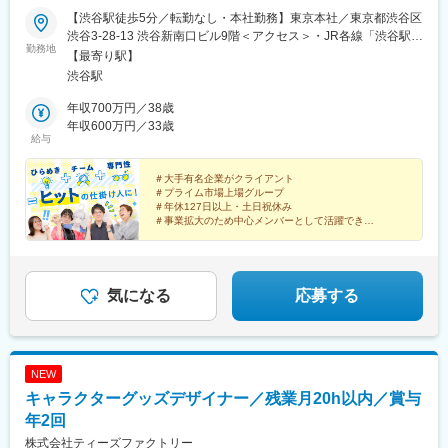
【渋谷駅徒歩5分／転勤なし・本社勤務】東京本社／東京都渋谷区
渋谷3-28-13 渋谷新南口ビル9階＜アクセス＞・JR各線「渋谷駅」
勤務地
新南改札より徒歩5分・東京メトロ「渋谷駅」C2出口より徒歩5分
【最寄り駅】
＜受動喫煙対策＞あり
渋谷駅
年収700万円／38歳
年収600万円／33歳
給与
＃大手有名企業がクライアント
＃プライム市場上場グループ
＃年休127日以上・土日祝休み
＃事業拡大のため中心メンバーとして活躍できる
＃渋谷駅から徒歩5分の好アクセス
あなたの持つアイデアに、
「専門性」と「チーム力」をプラスして磨こう！
気になる
応募する
NEW
キャラクターグッズデザイナー／残業月20h以内／賞与
年2回
株式会社ティーズファクトリー