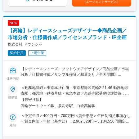
（エージェントサービス）
いる製品開発会議で自分のアイデアや企画が採用をされた場合は
より多くの従業員やその家族、債権者が路頭に迷うという不幸を
給）※管理監督職は時間外手当の対象外賃金はあくまでも目安の金
主担当として、社内の各部門と連携をしながら販売まで結び付け
経験いたしました。
額であり、選考を通じて上下する可能性があります。月給(月額)は
ていただきます。
この時、当社会長 野村正治が当時の部下（同志）を集め、『絶対
固定手当を含めた表記です。
（２）会社としても今後より力を入れていく分野で、入社後は今
につぶれない会社、働き甲斐やロマンのある会社を作ろう』と呼
NEW
までの専門性を活かした商品群に携わっていただきますが、将来
びかけ、同じ志のもとに集まったメンバーで、１９７４年に日用
【高輪】レディースシューズデザイナー◆商品企画／
的には新しい商品群の開発にも携わっていただきたいと考えてい
雑貨品の卸売業を行う『同志社』（後に今のドウシシャに名称変
ます。
市場分析・仕様書作成／ライセンスブランド・IP企画
更を行いました）を創業いたしました。
株式会社 ドウシシャ
■組織と業務の特徴：ホーム開発部はアイリスオーヤマグループの
変更の範囲：会社の定める業務
契約社員
上場企業
中で家電と照明以外の幅広い領域の開発を行う部署になります。
プラスチック製の収納やペット用品からマスクやアルコールウェ
ットティッシュなどの衛生用品や健康食品、家具やインテリア、
【レディースシューズ・フットウェアデザイン／商品企画／市場
寝具やベッド、調理器具まで幅広い商品の開発を行っています。
分析／仕様書作成／サンプル検証／裁量あり／全国展開】
仕事内容
市場視点と発想力を活かし、企画に関われるポジションです。
■アイリスグループの特徴：
アイリスグループは「快適生活」をキーワードに、生活者の潜在
＜勤務地詳細＞東京本社住所：東京都港区高輪2-21-46 勤務地最
■仕事内容
的な不満を解消するソリューション型商品で、暮らしをより豊か
寄駅：都営地下鉄浅草線・京急本線／泉岳寺駅受動喫煙対策：屋
シューズデザインををお任せします。
勤務地
で快適にするためのものづくりを行ってきました。不満解消型商
内全面禁煙変更の範囲：会社の定める事業所
【最寄り駅】
具体的には
品として代表的なのが、クリア収納ケースです。中身が見えない
高輪ゲートウェイ駅、泉岳寺駅、白金高輪駅
・市場分析・価格帯設定を踏まえた商品企画立案
潜在的不満に注目し、世界初の透明の収納ケースを開発しまし
・デザイン画の作成
た。日本で大ヒットした後、海外にもニーズがあると考え、アメ
＜予定年収＞400万円～700万円＜賃金形態＞年俸制補足事項なし
・仕様書の作成
リカとヨーロッパで販売。日本と同じく欧米で大ヒットし、世界
＜賃金内訳＞年額（基本給）：2,962,320円～5,184,550円固定残
・サンプルチェック
給与
中の収納ケースが透明に変わりました。こうして「しまう収納」
業手当/月：86,470円～151,280円（固定残業時間42時間0分/月）
・ミーティング
から「探す収納」へとその概念を変えたことで、世界の収納文化
超過した時間外労働の残業手当は追加支給＜月額＞333,330円～
を変えました。世の中は常に変化しており、想定外の出来事も起
583,325円（12分割）（一律手当を含む）＜昇給有無＞有＜残業