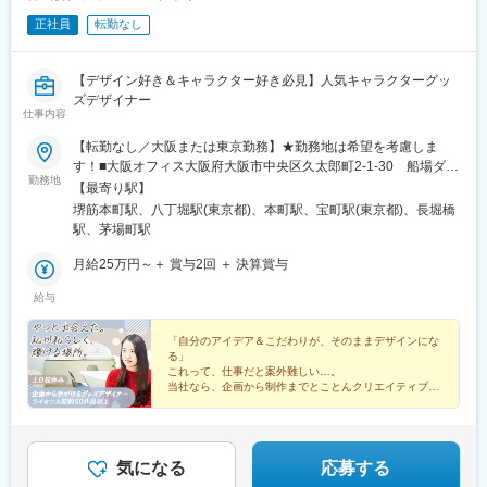
正社員
転勤なし
【デザイン好き＆キャラクター好き必見】人気キャラクターグッ
ズデザイナー
仕事内容
【転勤なし／大阪または東京勤務】★勤務地は希望を考慮しま
す！■大阪オフィス大阪府大阪市中央区久太郎町2-1-30 船場ダイ
勤務地
ヤモンドビル8F■東京オフィス☆7月より八丁堀駅前の新オフィス
【最寄り駅】
に移転いたしました☆東京都中央区八丁堀2-20-8 八丁堀綜通ビ
堺筋本町駅、八丁堀駅(東京都)、本町駅、宝町駅(東京都)、長堀橋
ル４階駅徒歩22秒！社長が実際に数えました（笑）
駅、茅場町駅
月給25万円～＋ 賞与2回 ＋ 決算賞与
給与
「自分のアイデア＆こだわりが、そのままデザインにな
る」
これって、仕事だと案外難しい…。
当社なら、企画から制作までとことんクリエイティブを
実現できます◎
◆年間休日120日以上＆土日祝休み
◆東京or大阪募集！事業成長により7月より新オフィス♪
気になる
応募する