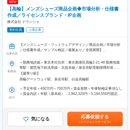
NEW
より多くの従業員やその家族、債権者が路頭に迷うという不幸を
・プロダクト開発
【高輪】メンズシューズ商品企画◆市場分析・仕様書
経験いたしました。
新製品の企画・設計
この時、当社会長 野村正治が当時の部下（同志）を集め、『絶対
モジュラー家具の構造設計
作成／ライセンスブランド・IP企画
につぶれない会社、働き甲斐やロマンのある会社を作ろう』と呼
試作品の作成・評価
株式会社 ドウシシャ
びかけ、同じ志のもとに集まったメンバーで、１９７４年に日用
製品改良およびコストダウン設計
契約社員
上場企業
雑貨品の卸売業を行う『同志社』（後に今のドウシシャに名称変
材料・部品選定
更を行いました）を創業いたしました。
・特注案件対応
【メンズシューズ・フットウェアデザイン／商品企画／市場分析
変更の範囲：会社の定める業務
営業・デザイナーとの打合せ
／仕様書作成／サンプル検証／裁量あり／全国展開】
顧客要望に応じた設計提案
仕事内容
市場視点と発想力を活かし、企画に関われるポジションです。
製作図面作成
製造会社との調整
＜勤務地詳細＞東京本社住所：東京都港区高輪2-21-46 勤務地最
■仕事内容
オフィスプランニング
寄駅：都営地下鉄浅草線・京急本線／泉岳寺駅受動喫煙対策：屋
シューズデザインををお任せします。
勤務地
内全面禁煙変更の範囲：会社の定める事業所
【最寄り駅】
具体的には
・開発プロセス改善
高輪ゲートウェイ駅、泉岳寺駅、白金高輪駅
・市場分析・価格帯設定を踏まえた商品企画立案
部材標準化
・デザイン画の作成
設計ルール整備
＜予定年収＞400万円～700万円＜賃金形態＞年俸制補足事項なし
・仕様書の作成
BOM管理
＜賃金内訳＞年額（基本給）：2,962,320円～5,184,550円固定残
・サンプルチェック
給与
開発ナレッジの蓄積
業手当/月：86,470円～151,280円（固定残業時間42時間0分/月）
・ミーティング
品質管理
超過した時間外労働の残業手当は追加支給＜月額＞333,330円～
583,325円（12分割）（一律手当を含む）＜昇給有無＞有＜残業
■組織構成
・将来的には
手当＞有＜給与補足＞※給与は経験・能力を考慮し決定します。賃
応募依頼する
デザイナー東京6名 大阪1名が在籍
気になる
海外展開を見据えた製品開発
金はあくまでも目安の金額であり、選考を通じて上下する可能性
（エージェントサービス）
MD,生産管理、営業は別で在籍しています
サステナブル素材の研究
があります。月給(月額)は固定手当を含めた表記です。
展示会向けプロトタイプ開発