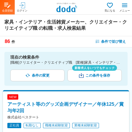
会員登録
ログイン
気になる
メニュー
家具・インテリア・生活雑貨メーカー、クリエイター・ク
リエイティブ職
の転職・求人検索結果
86
条件で並び替え
件
現在の検索条件
[職種]クリエイター・クリエイティブ職 [業種]家具・インテリア・生活雑貨メーカー-メーカー（素材・化学・食品・化粧品・その他）業界
新着求人をいつでもチェック
条件の変更
この条件を保存
NEW
アーティスト等のグッズ企画デザイナー／年休125／賞
与年2回
株式会社ベステート
正社員
転勤なし
職種未経験歓迎
業種未経験歓迎