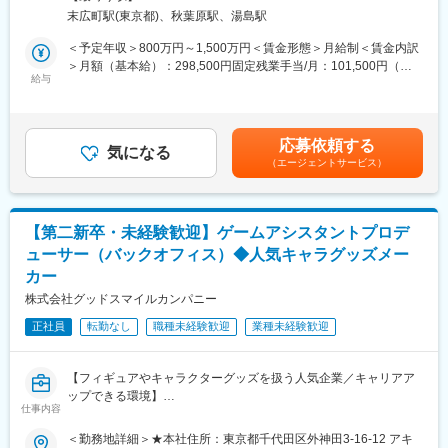
フィギュア事業を中心にグッドスマイルカンパニーが培ってきた
■ここがポイント：
末広町駅(東京都)、秋葉原駅、湯島駅
ノウハウと業界内での関係性が活かされる事業であり、より一層
基本はデザイン・提案がメインですが、時には施工の手伝いをお
の事業投資を行いながら、将来的にはゲーム事業をフィギュア事
願いすることもあります。当社の施工担当は、業界でも随一のガ
＜予定年収＞800万円～1,500万円＜賃金形態＞月給制＜賃金内訳
業に並ぶもう一つの柱に成長させたいと考えております。
ラスのプロフェッショナル。そばで施工を経験することで、自分
＞月額（基本給）：298,500円固定残業手当/月：101,500円（固
https://goodsmilegame.com/
給与
がデザインしたガラスが実際の建築にどう「収まるのか」とい
定残業時間45時間0分/月）超過した時間外労働の残業手当は追加
う、設計者として最も深く、面白い領域まで突き詰めることがで
支給＜月給＞400,000円（一律手当を含む）＜昇給有無＞有＜残
■業務内容：
きます。
業手当＞有＜給与補足＞※お持ちの経験やスキル、年齢などを総合
・ユーザー体験とコミュニケーション設計
的に考慮した上で決定いたします。■昇給：年2回（4月、10月）■
応募依頼する
・版権元に提出する監修物の品質担保
気になる
■当社について：
賞与：年2回（7月、12月）賃金はあくまでも目安の金額であり、
（エージェントサービス）
・開発パートナーとの協業主導
私たちの技術と表現力は、建築業界の第一線で活躍するプロフェ
選考を通じて上下する可能性があります。月給(月額)は固定手当を
・開発運営および宣伝施策のプランニングとチェック
ッショナルからも高い評価をいただいています。直近では、有名
含めた表記です。
・経理との連携および予算運用
建築家のご自邸のプロジェクトに携わり、「押し花ガラス」と
「チップガラス」の制作を担当させていただきました。 一流のク
【第二新卒・未経験歓迎】ゲームアシスタントプロデ
■組織構成：
リエイターの感性をカタチにする仕事だからこそ、あなたのこれ
ューサー（バックオフィス）◆人気キャラグッズメー
ゲーム事業部は役員含め3名と業務委託メンバーで構成されており
までの建築・設計の知識や、アートへの審美眼がダイレクトに活
カー
開発は基本外注しております。今回は増員で募集を行っていま
きる環境です。
す。
株式会社グッドスマイルカンパニー
変更の範囲：会社の定める業務
正社員
転勤なし
職種未経験歓迎
業種未経験歓迎
■入社後の流れ：
まずは部内での業務を理解し、徐々に業務領域を広げて頂きま
す。
【フィギュアやキャラクターグッズを扱う人気企業／キャリアア
開発・運営実務から宣伝、事業管理に至るまで網羅的に関わって
ップできる環境】
いただきます。
仕事内容
■事業ミッション：
■特徴：
＜勤務地詳細＞★本社住所：東京都千代田区外神田3-16-12 アキ