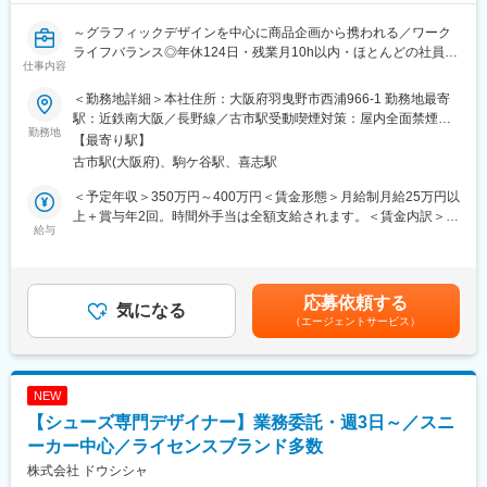
～グラフィックデザインを中心に商品企画から携われる／ワーク
ライフバランス◎年休124日・残業月10h以内・ほとんどの社員が
仕事内容
定時退社／自身のアイデアが全国に展開されるやりがい有～
＜勤務地詳細＞本社住所：大阪府羽曳野市西浦966-1 勤務地最寄
■業務概要
駅：近鉄南大阪／長野線／古市駅受動喫煙対策：屋内全面禁煙変
全国の大手100円ショップ（ダイソー・セリア・キャンドゥ・ワ
勤務地
更の範囲：無
【最寄り駅】
ッツなど）で販売される玩具・雑貨・文具の商品企画・デザイン
古市駅(大阪府)、駒ケ谷駅、喜志駅
業務をお任せします。
主に乳幼児から小学生向けの商品を担当し、企画立案から商品デ
＜予定年収＞350万円～400万円＜賃金形態＞月給制月給25万円以
ザイン、試作、パッケージデザイン、量産化まで一貫して携わっ
上＋賞与年2回。時間外手当は全額支給されます。＜賃金内訳＞月
ていただきます。
給与
額（基本給）：250,000円＜月給＞250,000円＜昇給有無＞有＜残
※Illustrator・Photoshopを活用したグラフィックデザイン実務が中
業手当＞有＜給与補足＞※ご経験やスキルに応じて月給を決定しま
心となります。
す。■給与改定：年1回（4月）■賞与：年2回（7月・12月／昨年度
実績：2ヶ月分）賃金はあくまでも目安の金額であり、選考を通じ
応募依頼する
■業務詳細
気になる
て上下する可能性があります。月給(月額)は固定手当を含めた表記
（エージェントサービス）
・玩具・雑貨の商品企画およびデザイン業務
です。
・企画立案から試作作成（紙・粘土・3Dプリンター等を活用）
・パッケージデザインや販促用グラフィックの制作
・協力工場との調整、量産化までのディレクション
NEW
・流行や市場ニーズを踏まえたアイデア創出、市場調査
【シューズ専門デザイナー】業務委託・週3日～／スニ
※企画立案から発売までは、おおよそ10ヶ月～1年程度となってい
ます。
ーカー中心／ライセンスブランド多数
株式会社 ドウシシャ
■業務の魅力