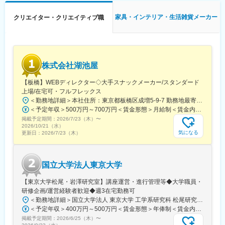
ければなりません。弊社では役員間の情報共有と意思決定のプロ
セスをコンパクトにした事業判断を心がけております。
家具・インテリア・生活雑貨メーカー
クリエイター・クリエイティブ職
充分にリスクを考慮したうえで、最終的には、それが「おもしろ
いか」「情熱を注げるか」で判断するところも弊社の大きな特徴
となります。
■当社について：
株式会社湖池屋
フィギュアやキャラクターグッズなどの企画から制作、販売など
を手がけています。海外での日本フィギュアの評価が非常に高
【板橋】WEBディレクター◇大手スナックメーカー/スタンダード
く、当社でも海外展開を積極的に行っています。
上場/在宅可・フルフレックス
＜勤務地詳細＞本社住所：東京都板橋区成増5-9-7 勤務地最寄駅：東武東上線／成増駅受動喫煙対策：屋内全面禁煙変更の範囲：会社の定める事業所
■マーケット：
＜予定年収＞500万円～700万円＜賃金形態＞月給制＜賃金内訳＞月額（基本給）：279,000円～378,900円＜月給＞279,000円～378,900円＜昇給有無＞有＜残業手当＞有＜給与補足＞※経験・スキルを考慮の上、決定いたします。■昇給：年1回■賞与：年2回（計5ヶ月分相当※昨年実績）賃金はあくまでも目安の金額であり、選考を通じて上下する可能性があります。月給(月額)は固定手当を含めた表記です。
国内玩具市場は2021年に過去最高の8,946億円を記録し、当社は
掲載予定期間：
キャラクターフィギュア市場で国内シェアNo.1（矢野経済研究所
2026/7/23（木）
〜
2026/10/21（水）
調べ）。巣ごもり需要で市場は拡大し続け、中国市場も2023年に
気になる
更新日：
2026/7/23（木）
1,500億円規模へ成長見込み。海外でも日本フィギュアの人気は非
常に高く、当社も海外展開を強化中です。
国立大学法人東京大学
変更の範囲：会社の定める業務
【東京大学松尾・岩澤研究室】講座運営・進行管理等◆大学職員・
研修企画/運営経験者歓迎◆週3在宅勤務可
＜勤務地詳細＞国立大学法人 東京大学 工学系研究科 松尾研究室住所：東京都文京区本郷7-3-1 工学部２号館/９号館受動喫煙対策：敷地内喫煙可能場所あり変更の範囲：会社の定める事業所（リモートワーク含む）
＜予定年収＞400万円～500万円＜賃金形態＞年俸制＜賃金内訳＞年額（基本給）：3,800,000円～5,000,000円＜月額＞316,666円～416,666円（12分割）＜昇給有無＞有＜残業手当＞有＜給与補足＞※資格、能力、経験に応じて決定します。・昇給：年1回（査定あり）・残業代は実施分、１分単位で支給賃金はあくまでも目安の金額であり、選考を通じて上下する可能性があります。月給(月額)は固定手当を含めた表記です。
掲載予定期間：
2026/6/25（木）
〜