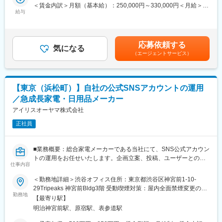
企画を手掛けるホジションです。
ランディングなどの観点を取り入れた「デザインマネジメント」
＜賃金内訳＞月額（基本給）：250,000円～330,000円＜月給＞
【変更の範囲：会社の定める範囲】
給与
にも携わり、事業価値向上に貢献いただくことを期待していま
250,000円～330,000円＜昇給有無＞有＜残業手当＞有＜給与補足
す。
＞※年収はスキル・ご経験を考慮の上、決定いたします。■昇給：
■業務詳細
年1回■賞与実績：年2回（例1）530万円 入社4年目（月給30万
・家具の新規デザイン・既存家具のリニューアル
●当社の魅力：当社は1966年に米国インター・メトロ社との技術
円+役職手当+賞与）（例2）400万円 入社2年目（月給27万円
応募依頼する
（ロングセラー商品が多い為リニューアルがメインになります）
気になる
提携により設立され、日本国内でエレクターシェルフの販売独占
+賞与）賃金はあくまでも目安の金額であり、選考を通じて上下す
（エージェントサービス）
・カタログ・自社HPのデザイン
権を取得しました。機能性・安全性・デザイン性に優れた製品
る可能性があります。月給(月額)は固定手当を含めた表記です。
・仕入れ先とのやり取り等
は、フードサービス・ホテル・病院・工場物流など幅広い業界で
※入社後まずはご経験の範囲からお任せしますので、未経験分野が
支持されています。また、医療現場で使用される「温冷配膳車」
あってもご安心ください。内部で賄いきれない部分は外部パート
も全国トップクラスのシェアを誇り、安定した経営基盤を築いて
【東京（浜松町）】自社の公式SNSアカウントの運用
ナーにもしております。
います。
／急成長家電・日用品メーカー
将来的にはブランド運営の全般やブランドマネジメントにも携わ
って頂きたいと考えております。
アイリスオーヤマ株式会社
変更の範囲：会社の定める業務
正社員
■配属先：
現在はこちらのポジションは２名が在籍しています（うち1名が欠
員予定）。他スタッフとも距離が近く、フラットな社風の中で意
■業務概要：総合家電メーカーである当社にて、SNS公式アカウン
見交換が可能です。
トの運用をお任せいたします。企画立案、投稿、ユーザーとのコ
仕事内容
ミュニケーションなどを担当していただきます。
■将来的に期待すること：
＜SNS公式アカウント＞
＜勤務地詳細＞渋谷オフィス住所：東京都渋谷区神宮前1-10-
仕事の質を高めていくことに期待しています。
Twitter / Facebook / Instagram / YouTube / TikTok / Note など
29Tripeaks 神宮前Bldg3階 受動喫煙対策：屋内全面禁煙変更の範
例えばコンテンツ企画であれば、「スマホと連動したカタログと
※ご経験に応じて、できるところからお任せをしていきます。
勤務地
囲：本文参照
はどんなものだろう」といったことを考え、今の時代に合った見
【最寄り駅】
【変更の範囲：会社の定める業務】
せ方やマーケティング手法を実践していってほしいと考えていま
明治神宮前駅、原宿駅、表参道駅
す。「今ある商品をどうリニューアルすれは売れるか」「売るた
■配属部署：事業企画室・広報チームに配属となります。