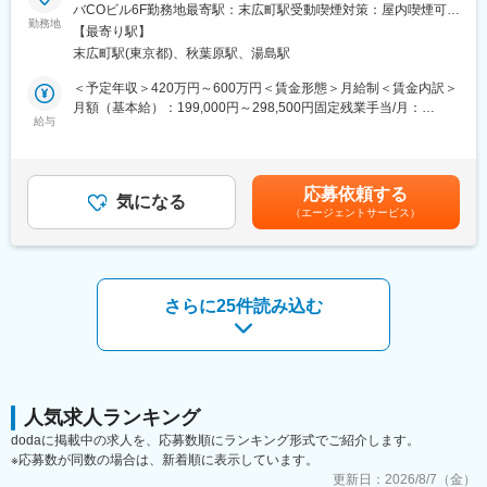
「国内外のユーザーに向けたアニメIPでの高品質なゲーム体験を
エンタメ業界では、流行や最先端の情報に機動的に対応し続けな
バCOビル6F勤務地最寄駅：末広町駅受動喫煙対策：屋内喫煙可能
作ること」が事業部ミッションです。 フィギュア事業を中心にグ
勤務地
ければなりません。弊社では役員間の情報共有と意思決定のプロ
場所あり変更の範囲：会社の定める事業所
【最寄り駅】
ッドスマイルカンパニーが培ってきたノウハウとIPネットワーク
セスをコンパクトにした事業判断を心がけております。充分にリ
末広町駅(東京都)、秋葉原駅、湯島駅
が活かされる事業であり、より一層の事業投資を行いながら、ゲ
スクを考慮したうえで、最終的には、それが「おもしろいか」
ーム事業をフィギュア事業に並ぶもう一つの柱に成長させたいと
「情熱を注げるか」で判断するところも弊社の大きな特徴となり
＜予定年収＞420万円～600万円＜賃金形態＞月給制＜賃金内訳＞
考えています。
ます。
月額（基本給）：199,000円～298,500円固定残業手当/月：
https://goodsmilegame.com/
給与
67,700円～101,500円（固定残業時間40時間0分/月）超過した時
■当社について：
間外労働の残業手当は追加支給＜月給＞266,700円～400,000円
■業務内容：
フィギュアやキャラクターグッズなどの企画から制作、販売など
（一律手当を含む）＜昇給有無＞有＜残業手当＞有＜給与補足＞※
プロデューサーのもとで、ゲーム事業の土台を支える役割です。
を手がけています。海外での日本フィギュアの評価が非常に高
お持ちの経験やスキル、年齢などを総合的に考慮した上で決定い
応募依頼する
・アカウント管理
気になる
く、当社でも海外展開を積極的に行っています。
たします。■昇給：年2回（4月、10月）■賞与：年2回（7月、12
（エージェントサービス）
・監修資料の整理・管理
月）賃金はあくまでも目安の金額であり、選考を通じて上下する
・収録、納品の進行管理
■マーケット：
可能性があります。月給(月額)は固定手当を含めた表記です。
・グループ会社との定例会進行
国内玩具市場は2021年に過去最高の8,946億円を記録し、当社は
・支払・請求・分配に関わるドキュメント作成および経理連携
キャラクターフィギュア市場で国内シェアNo.1（矢野経済研究所
調べ）。巣ごもり需要で市場は拡大し続け、中国市場も2023年に
さらに25件読み込む
■組織構成：
1,500億円規模へ成長見込み。海外でも日本フィギュアの人気は非
ゲーム事業部は役員含め3名と業務委託メンバーで構成されており
常に高く、当社も海外展開を強化中です。
開発は基本外注しております。今回は増員で募集を行っていま
す。
変更の範囲：会社の定める業務
■入社後の流れ：
人気求人ランキング
まずは部内での業務を理解し、徐々に業務領域を広げて頂きま
dodaに掲載中の求人を、応募数順にランキング形式でご紹介します。
す。
※応募数が同数の場合は、新着順に表示しています。
エンタメ業界では、流行や最先端の情報に機動的に対応し続けな
更新日：
2026/8/7（金）