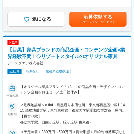
界トレンドを踏まえた新たな提案を行い、商品企画にも影響を与
は、経験・能力を考慮します。■昇給：年1回（10月）■賞与：年2
える役割を担っていただきます。
■当社の経営理念と社名の由来について：
回（6月、12月）賃金はあくまでも目安の金額であり、選考を通
また、マーケティング、知的財産、ブランディングなどの視点か
『つぶれないロマンのある会社づくり』
じて上下する可能性があります。月給(月額)は固定手当を含めた表
応募依頼する
ら、デザインを事業価値につなげる「デザインマネジメント」に
気になる
当社の創業メンバーは、以前勤務していた会社が倒産し、それに
記です。
（エージェントサービス）
も関わっていただきます。
より多くの従業員やその家族、債権者が路頭に迷うという不幸を
担当業務は、これまでのご経験やスキルを考慮し決定いたしま
経験いたしました。
す。
この時、当社会長 野村正治が当時の部下（同志）を集め、『絶対
につぶれない会社、働き甲斐やロマンのある会社を作ろう』と呼
NEW
【具体的な業務内容】
びかけ、同じ志のもとに集まったメンバーで、１９７４年に日用
【目黒】家具ブランドの商品企画・コンテンツ企画※業
・市場調査、競合製品のリサーチ・分析
雑貨品の卸売業を行う『同志社』（後に今のドウシシャに名称変
・製品コンセプトの立案
界経験不問！◇リゾートスタイルのオリジナル家具
更を行いました）を創業いたしました。
・デザイン提案およびアイデア検討
シースクエア株式会社
・3DCADを活用した設計検討
変更の範囲：会社の定める業務
正社員
転勤なし
業種未経験歓迎
・試作品の確認、評価、改善提案
・プレゼンテーション資料の作成
・知的財産調査（特許・意匠など）
【オリジナル家具ブランド「a.flat」の商品企画・デザイン・コン
・企画開発部門、開発部門、営業戦略部門、協力会社との打ち合
テンツ企画をお任せ！／土日祝休み】
わせ
仕事内容
・製品開発プロジェクトの推進および進捗管理
■業務内容：
＜勤務地詳細＞a.flat 目黒通り本店住所：東京都目黒区中根1-14-
商品企画を中心に、自社HPやカタログに掲載する商品ぺージやコ
●業務のポイント：
15 勤務地最寄駅：東急東横線／都立大学駅受動喫煙対策：屋内全
ンテンツ企画、撮影・アップ作業などをお任せします。
勤務地
商品企画部門から上がってきたアイデアや要望をもとに、ユーザ
面禁煙変更の範囲：本文参照
【最寄り駅】
カメラマン、ライター、デザイナー、スタイリストといった外部
ー視点とものづくりの視点を融合させながら、製品コンセプトや
都立大学駅、自由が丘駅、緑が丘駅(東京都)
パートナーとも連携を図りながら、各分野スペシャリストの能力
デザインとして具現化していただきます。
を結集し、ブランドの魅力を世に伝えるための商品／コンテンツ
また、意匠デザインだけでなく、マーケティング・知的財産・ブ
＜予定年収＞380万円～500万円＜賃金形態＞月給制補足事項なし