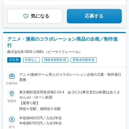
気になる
応募する
アニメ・漫画のコラボレーション商品の企画／制作進
行
株式会社B-SIDE LABEL（ビーサイドレーベル）
正社員
転勤なし
職種未経験歓迎
業種未経験歓迎
アニメ/漫画/ゲーム等とのコラボレーション企画の立案・制作進行
業務
仕事内容
東京都杉並区阿佐谷南2-14-4 あ-2ビル(東京支社)※転勤はありま
せん※U・Iターン歓迎
勤務地
【最寄り駅】
阿佐ケ谷駅、南阿佐ケ谷駅
年収例463万円／入社2年目
年収例576万円／入社3年目
給与