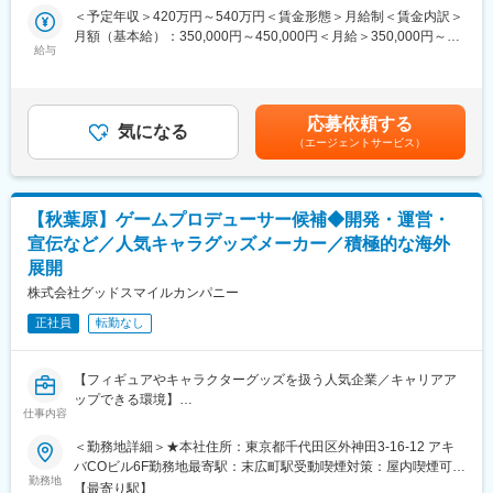
を考慮し、ガラスが持つ美しさを最大限に引き出すクリエイティ
＜予定年収＞420万円～540万円＜賃金形態＞月給制＜賃金内訳＞
ブなポジションです。
月額（基本給）：350,000円～450,000円＜月給＞350,000円～
給与
450,000円＜昇給有無＞有＜残業手当＞有賃金はあくまでも目安
■具体的な業務の流れ：
の金額であり、選考を通じて上下する可能性があります。月給(月
1. 既存取引先への提案・情報共有：
額)は固定手当を含めた表記です。
すでにお付き合いのあるハウスメーカー等を訪問し、当社の新し
応募依頼する
い意匠ガラスの施工事例や、最新のトピックをご説明します。い
気になる
（エージェントサービス）
わゆる「売り込み」ではなく、あなたの建築的な知見を活かして
ガラスの魅力や納まりを伝え、次のプロジェクトへ繋げていく
「提案型のアプローチ」です。
【秋葉原】ゲームプロデューサー候補◆開発・運営・
2. 打ち合わせ・ヒアリング：
宣伝など／人気キャラグッズメーカー／積極的な海外
建築家、インテリアデザイナー、あるいは施主様と直接対話し、
展開
空間のコンセプトや「どんな想いを込めたいか」を丁寧にヒアリ
ングします。
株式会社グッドスマイルカンパニー
正社員
転勤なし
3. デザイン・図面作成：
ヒアリングをもとに、ステンドグラスや特注ガラスのデザイン・
仕様を考案。Illustrator等を用いて図面やプレゼン資料に落とし込
【フィギュアやキャラクターグッズを扱う人気企業／キャリアア
みます。
ップできる環境】
仕事内容
4. 制作現場・施工現場との連携：
■事業部のミッション：
デザインが決定したら、社内の職人と打ち合わせを行い、細部の
＜勤務地詳細＞★本社住所：東京都千代田区外神田3-16-12 アキ
事業部のミッションは「国内外のユーザーに向けたアニメIPでの
クオリティをコントロールします。
バCOビル6F勤務地最寄駅：末広町駅受動喫煙対策：屋内喫煙可能
高品質なゲーム体験を作ること」です。
勤務地
場所あり変更の範囲：会社の定める事業所
【最寄り駅】