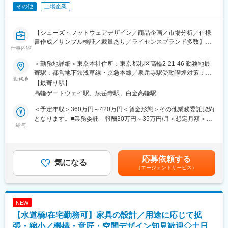
その他
上場企業
毎月3～5件ほどの企画が商品化に向けて進行し、年間20～30点以
上の商品化に携われ、ヒット商品は全国約1万店舗に展開される可
能性も。自身のアイデアが形となり多くの子どもたちに届く喜び
【シューズ・フットウェアデザイン／商品企画／市場分析／仕様
を感じられるお仕事です。
書作成／サンプル検証／裁量あり／ライセンスブランド多数】
仕事内容
■扱う商品：
スニーカーを中心としたシューズのデザインと量産までを一気通
扱う商品は、おままごと玩具やトイブロック、文具・雑貨など幅
＜勤務地詳細＞東京本社住所：東京都港区高輪2-21-46 勤務地最
貫で担当いただきます。
広く携わります。
寄駅：都営地下鉄浅草線・京急本線／泉岳寺駅受動喫煙対策：屋
勤務地
内全面禁煙変更の範囲：会社の定める事業所
【最寄り駅】
■仕事内容
■就業環境
高輪ゲートウェイ駅、泉岳寺駅、白金高輪駅
シューズのデザインををお任せします。
◎完全週休2日制（祝日がある週は、土曜日出勤年1～2回あり)
具体的には
◎年間休日124日（夏季休暇3日、年末年始休暇7日もあり）
＜予定年収＞360万円～420万円＜賃金形態＞その他業務委託契約
・市場分析・価格帯設定を踏まえた商品企画立案
◎残業月10時間以内。ほとんどの社員が定時退社しています。
となります。■業務委託 報酬30万円～35万円/月＜想定月額＞
・デザイン画の作成
給与
◎オフィスにはドリンクバー（コーヒーやほうじ茶、ココアが飲
300,000円～350,000円＜昇給有無＞有＜給与補足＞※報酬は経
・仕様書の作成
み放題）やオフィスグリコも完備し、快適な職場環境です。
験・能力を考慮し決定します。賃金はあくまでも目安の金額であ
・サンプルチェック
◎服装自由、転勤なし。
り、選考を通じて上下する可能性があります。月給(月額)は固定手
・ミーティング
当を含めた表記です。
応募依頼する
気になる
■企業の特徴・魅力
（エージェントサービス）
■組織構成
玩具・文具・日用品雑貨・装身具の企画・製造・販売を手掛ける
デザイナー東京6名 大阪1名が在籍
メーカーです。主力販路は100円ショップで、セリア、大創産業
MD,生産管理、営業は別で在籍しています
（DAISO）、キャンドゥ、ワッツなど大手100円ショップチェー
ンと取引。国内外の協力工場を活用したファブレス型のビジネス
NEW
■ポジションの魅力
モデルを採用し、市場ニーズを捉えた商品を企画・開発しなが
【水道橋/在宅勤務可】家具の設計／用途に応じて拡
・複数のライセンスブランドを保有しているため、特定ブランド
ら、低価格と品質を両立した商品供給を実現しています。
のみならず幅広いブランドのデザインに携わることができます。
張・縮小／機構・意匠・空間デザイン知見歓迎◇土日