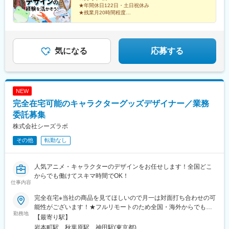
★年間休日122日・土日祝休み
★残業月20時間程度
★東証スタンダード上場企業グループ
有名なキャラクターのグッズも担当。
あなたの経験と「好き」な気持ちを存分に活かせる環境
です！
気になる
応募する
NEW
完全在宅可能のキャラクターグッズデザイナー／業務
委託募集
株式会社シーズラボ
その他
転勤なし
人気アニメ・キャラクターのデザインをお任せします！全国どこ
からでも働けてスキマ時間でOK！
仕事内容
完全在宅※当社の商品を見てほしいので月一は対面打ち合わせの可
能性がございます！★フルリモートのため全国・海外からでも
勤務地
OK★出社・転勤一切なし！本社住所東京都千代田区神田須田町2‐
【最寄り駅】
7‐1 BIZCORE神田須田町10F《交通》◎都営新宿線「岩本町駅」
岩本町駅、秋葉原駅、神田駅(東京都)