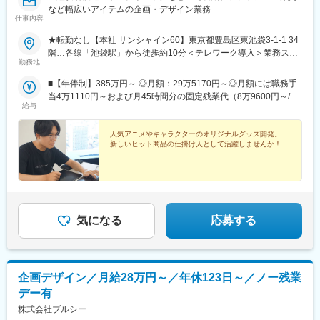
など幅広いアイテムの企画・デザイン業務
仕事内容
★転勤なし【本社 サンシャイン60】東京都豊島区東池袋3-1-1 34
階…各線「池袋駅」から徒歩約10分＜テレワーク導入＞業務スキ
勤務地
ルや業務状況に合わせて課内で相談しながら進めていただきま
す。※受動喫煙対策：屋内全面禁煙
■【年俸制】385万円～ ◎月額：29万5170円～◎月額には職務手
当4万1110円～および月45時間分の固定残業代（8万9600円～/
給与
月）が含まれます。超過分は別途支給。 ※経験やスキルに応じて
年俸額を決定します。※年俸額は月額12カ月分＋賞与（年2回）の
金額です。
人気アニメやキャラクターのオリジナルグッズ開発。
新しいヒット商品の仕掛け人として活躍しませんか！
気になる
応募する
企画デザイン／月給28万円～／年休123日～／ノー残業
デー有
株式会社ブルシー