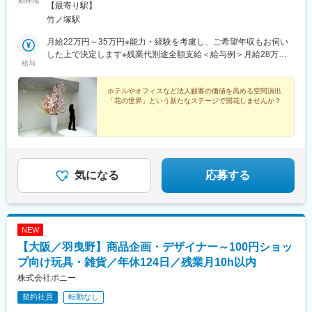
勤務地
リスマス装飾期は茨城県取手市の工場勤務となります（最寄駅か
【最寄り駅】
ら送迎あり／マイカー通勤も可）
竹ノ塚駅
月給22万円～35万円※能力・経験を考慮し、ご希望年収もお伺い
した上で決定します※残業代別途全額支給＜給与例＞月給28万円
給与
／営業経験5年・入社1年目
ホテルやオフィスなど法人顧客の価値を高める空間演出
「花の世界」という新たなステージで開花しませんか？
気になる
応募する
NEW
【大阪／羽曳野】商品企画・デザイナー～100円ショッ
プ向け玩具・雑貨／年休124日／残業月10h以内
株式会社ポニー
契約社員
転勤なし