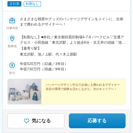
正社員
転勤なし
さまざまな雑貨やグッズのパッケージデザインをメインに、企画
まで携われるデザイナーへ！
仕事内容
【転勤なし】■本社／東京都目黒区駒場4-7-6 パークビル▽交通ア
クセス・小田急線「東北沢駅」より徒歩6分・京王井の頭線「池ノ
勤務地
上駅」より徒歩8分・小田急線/東京メトロ千代田線「代々木上原
【最寄り駅】
駅」より徒歩9分※受動喫煙防止対策あり：敷地内全面禁煙
東北沢駅、池ノ上駅、代々木上原駅
年収520万円（32歳／3年目）
年収730万円（38歳／9年目）
給与
パッケージデザイン中心◎企画にも携われるデザイナー
安定の環境で経験を活かしながら、次のキャリアへ！
気になる
応募する