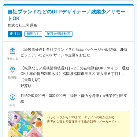
自社ブランドなどのDTPデザイナー／残業少／リモー
トOK
株式会社三和通商
正社員
転勤なし
業種未経験歓迎
【経験者優遇】自社ブランド含む商品パッケージや販促物、SNS
ビジュアルなどのデザインや企画をお任せ
仕事内容
【転勤なし／業務習得後週1日～2日の在宅勤務OK／マイカー通勤
OK！車の貸与制度あり】福岡県福岡市早良区 東入部６丁目1-
勤務地
2［アクセス］地下鉄七隈線「野芥駅」より西鉄バス「三郎丸」バ
【最寄り駅】
ス停下車、徒歩3分★業務・通勤用に社用車貸与制度あり※受動喫
野芥駅
煙防止対策あり／原則屋内禁煙（喫煙室あり）【Voice】「車も貸
してもらえるので通勤負担もありません。会社が天神とは反対な
月給240,000円～300,000円（経験・能力を考慮）※残業代別途支
ので、電車で通う際も通勤・帰宅ラッシュで疲れることもないで
給
給与
すよ」
パッケージからSNSまで、デザインの幅が広がる
世界的な賞を多数獲得する総合卸売りメーカーです。