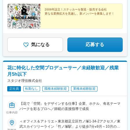
2008年設立！ステッカーを製造・販売する会社
更なる業務拡大を見越し、新メンバーを募集します！
気になる
応募する
花に特化した空間プロデューサー／未経験歓迎／残業
月5h以下
スタジオ理佳株式会社
正社員
転勤なし
職種未経験歓迎
業種未経験歓迎
【花で「空間」をデザインする仕事】企業、ホテル、有名テーマ
パークを彩るプロへ／師範の直接指導で成長
仕事内容
＜オフィス＆アトリエ＞東京都足立区竹ノ塚1-34-2アクセス／東
武スカイツリーライン「竹ノ塚駅」より徒歩7分※9月～10月のク