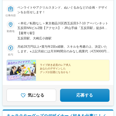
ペンライトやアクリルスタンド、ぬいぐるみなどの企画・デザイ
ンをお任せします！
仕事内容
＜本社／転勤なし＞東京都品川区西五反田3-7-10 アーバンネット
五反田NNビル2階【アクセス】・JR山手線「五反田駅」徒歩8
勤務地
分・都営浅草線「五反田駅」徒歩8分・東急池上線「大崎広小路
【最寄り駅】
駅」徒歩8分・東急目黒線「不動前駅」徒歩5分※年1回程度、生産
五反田駅、大崎広小路駅
工場がある中国に出張する場合があります（中国語スキルは不要
です）
月給28万円以上+賞与年2回※経験、スキルを考慮の上、決定いた
します。※上記月給には月30時間分のみなし残業代（4万9000円以
給与
上）を含みます。超過する場合は別途支給。
ライブ好き必見のレア求人
あなたのデザインした
グッズが話題になるかも！
★社内もライブ好きが多数
★ペンライトのOEM生産量業界トップクラス
★経験浅い方や独学で勉強している方もOK
★年休125日＆土日祝休み
★賞与年2回としっかり還元
気になる
応募する
キャラクターグッズのデザイナー／好きを仕事に！／