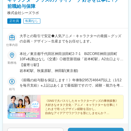
前職給与保障
株式会社シーズラボ
正社員
転勤なし
大手との取引で安定◆人気アニメ・キャラクターの発掘～グッズ
の企画・デザイン～生産までをお任せします。
仕事内容
本社／東京都千代田区神田須田町2‐7‐1 BIZCORE神田須田町
10F※転勤はなし《交通》◎都営新宿線「岩本町駅」A2出口より徒
勤務地
歩1分◎JR各線、つくばエクスプレス、東京メトロ日比谷線「秋
【最寄り駅】
葉原駅」より徒歩4分◎東京メトロ銀座線「神田駅」3番出口より
岩本町駅、秋葉原駅、神田駅(東京都)
徒歩5分
《前職の給与額を保証します！》年俸制295万4664円以上（1/12
を毎月支給）※上記はあくまで最低額ですので、経験・能力を考慮
給与
の上で決定いたします。※毎月の支給額には30時間分の固定残業
代（4万5975円以上）を含む／超過分は別途支給
《SNSで大バスりしたキャラクターグッズの事例多数》
大好きなオタク文化・アニメ・キャラクターを仕事に！
これまで培ったデザイン経験を活かし、
自由なアイデアでワクワクを形にしませんか？
★前職の給与保証
★キャラクターの発掘から携わるチャンス