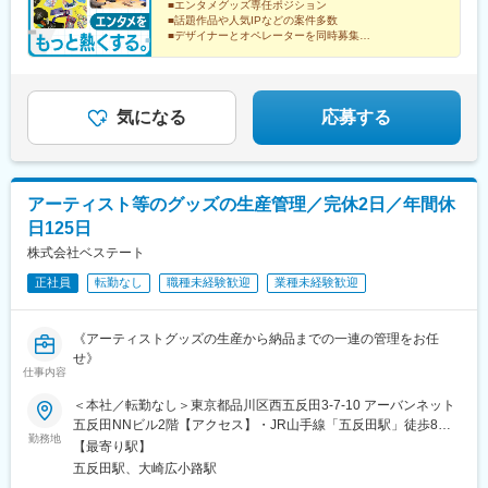
■エンタメグッズ専任ポジション
■話題作品や人気IPなどの案件多数
■デザイナーとオペレーターを同時募集
■年間休日127日、土日祝休み
■出勤時間選択OK
■賞与2回、4年連続給与のベースアップ実施
気になる
応募する
アーティスト等のグッズの生産管理／完休2日／年間休
日125日
株式会社ベステート
正社員
転勤なし
職種未経験歓迎
業種未経験歓迎
《アーティストグッズの生産から納品までの一連の管理をお任
せ》
仕事内容
＜本社／転勤なし＞東京都品川区西五反田3-7-10 アーバンネット
五反田NNビル2階【アクセス】・JR山手線「五反田駅」徒歩8
勤務地
分・都営浅草線「五反田駅」徒歩8分・東急池上線「大崎広小路
【最寄り駅】
駅」徒歩8分・東急目黒線「不動前駅」徒歩5分※年1回程度、生産
五反田駅、大崎広小路駅
工場がある中国に出張する場合があります（中国語スキルは不要