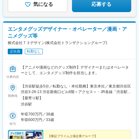
気になる
応募する
エンタメグッズデザイナー・オペレーター／漫画・ア
ニメグッズ等
株式会社Ｔ３デザイン(株式会社トランザクショングループ)
正社員
転勤なし
【アニメや漫画などのグッズ制作】デザイナーまたはオペレータ
ーとして、エンタメグッズ制作を担当します。
仕事内容
【渋谷駅徒歩5分／転勤なし・本社勤務】東京本社／東京都渋谷区
渋谷3-28-13 渋谷新南口ビル6階＜アクセス＞・JR各線「渋谷駅」
勤務地
新南改札より徒歩5分・東京メトロ「渋谷駅」C2出口より徒歩5分
【最寄り駅】
※受動喫煙対策：屋内原則禁煙（別フロアに喫煙専用室設置あり）
渋谷駅
年収700万円／38歳
年収600万円／33歳
給与
【東証プライム上場企業グループ】