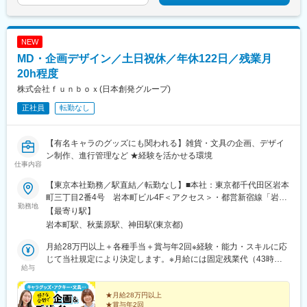
NEW
MD・企画デザイン／土日祝休／年休122日／残業月
20h程度
株式会社ｆｕｎｂｏｘ(日本創発グループ)
正社員
転勤なし
【有名キャラのグッズにも関われる】雑貨・文具の企画、デザイ
ン制作、進行管理など ★経験を活かせる環境
仕事内容
【東京本社勤務／駅直結／転勤なし】■本社：東京都千代田区岩本
町三丁目2番4号 岩本町ビル4F＜アクセス＞・都営新宿線「岩本
勤務地
町駅」直結・各線「秋葉原駅」徒歩8分※受動喫煙対策あり（オフ
【最寄り駅】
ィス内禁煙）
岩本町駅、秋葉原駅、神田駅(東京都)
月給28万円以上＋各種手当＋賞与年2回※経験・能力・スキルに応
じて当社規定により決定します。※月給には固定残業代（43時間
給与
分／月7万円以上）を含みます。※固定残業代は時間外労働の有無
に関わらず支給し、超過分は追加で支給します。
★月給28万円以上
★賞与年2回