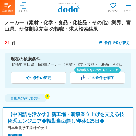
会員登録
ログイン
気になる
メニュー
メーカー（素材・化学・食品・化粧品・その他）業界、富
山県、研修制度充実
の転職・求人検索結果
21
条件で並び替え
件
現在の検索条件
[勤務地]富山県 [業種]メーカー（素材・化学・食品・化粧品・その他）業界 [詳細条件](待遇・福利厚生)研修制度充実
新着求人をいつでもチェック
条件の変更
この条件を保存
富山県
のみで募集中
【中国語を活かす】新工場・新事業立上げを支える技
術系エンジニア◆転勤当面無し/年休125日◆
日本重化学工業株式会社