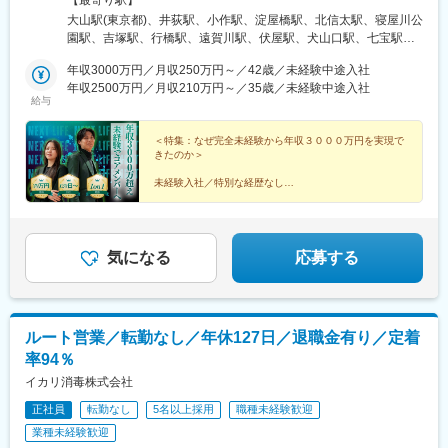
◎地域に根ざして働きつつ、キャリアアップや高収入を目指せる
大山駅(東京都)、井荻駅、小作駅、淀屋橋駅、北信太駅、寝屋川公
環境をご用意しています。【本社】 大阪府大阪市中央区伏見町4
園駅、吉塚駅、行橋駅、遠賀川駅、伏屋駅、犬山口駅、七宝駅、
丁目2-7 PMO淀屋橋4階 【その他エリア】関西／東海／中国／関
和泉多摩川駅、三ツ境駅、鴨宮駅、朝霞台駅、大野原駅、東岩槻
東エリアを中心としたプロジェクト先（勤務地は、ご希望や現在
年収3000万円／月収250万円～／42歳／未経験中途入社
駅、九重駅、滑河駅、大網駅、蛍池駅、三木駅(神戸電鉄線)、山陽
のお住まいを考慮して決定します◎）※転居を伴う転勤はありませ
年収2500万円／月収210万円～／35歳／未経験中途入社
網干駅、山城青谷駅、五位堂駅、学園前駅(奈良県)、三瀬谷駅、亀
給与
ん。
山駅(三重県)、日野駅(滋賀県)、堅田駅、近江長岡駅、宇治駅(奈良
線)、久津川駅、和歌山港駅、前橋大島駅、吉井駅(群馬県)、つく
＜特集：なぜ完全未経験から年収３０００万円を実現で
ば駅、下妻駅、高久駅、ゆいの杜東駅、西ノ口駅、磐田駅、土岐
きたのか＞
市駅、鵜沼宿駅、モレラ岐阜駅、上田駅、新居浜駅、伊予三島
駅、川之江駅、高島駅(岡山県)、早島駅、高瀬駅(香川県)、滝の茶
未経験入社／特別な経歴なし
屋駅、具同駅、あき総合病院前駅、山田西町駅、廿日市駅、広
コアメンバーで、年収１０００万円、２０００万円、３
駅、石井駅(徳島県)、阿波山川駅、南小松島駅、美川駅、野々市駅
０００万円を実現した者たち。
(ＩＲいしかわ鉄道線)、西加積駅、東野尻駅、三沢駅(青森県)、板
柳駅、脇ノ沢駅、石鳥谷駅、矢幅駅、扇田駅、十文字駅、原ノ町
人生を変えた、リアルな声を集めました。
気になる
応募する
駅、保原駅、会津若松駅、南鳥海駅、鶴岡駅、赤湯駅、卸町駅(宮
▼続きは特集記事へ▼
城県)、長町一丁目駅、くりこま高原駅、ハーモニーホール駅、奈
古駅、糸島高校前駅、石橋駅(長崎県)、松浦駅、津久見駅、浜崎
駅、天ケ瀬駅、有佐駅、南小樽駅、稲積公園駅、苫小牧駅、千歳
ルート営業／転勤なし／年休127日／退職金有り／定着
駅(北海道)、浦添前田駅、那覇空港駅(鉄道)、肥後橋駅、狛江駅、
率94％
大阪空港駅(大阪モノレール)、富雄駅、芳賀台駅、安芸駅、土佐山
田駅、広電廿日市駅、上保原駅、大江橋駅、球場前駅(高知県)、山
イカリ消毒株式会社
陽女学園前駅
正社員
転勤なし
5名以上採用
職種未経験歓迎
業種未経験歓迎