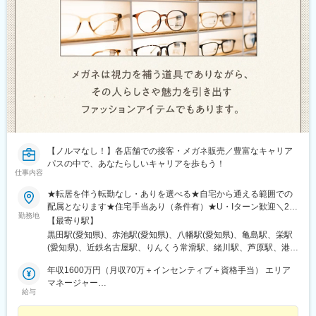
【ノルマなし！】各店舗での接客・メガネ販売／豊富なキャリア
パスの中で、あなたらしいキャリアを歩もう！
仕事内容
★転居を伴う転勤なし・ありを選べる★自宅から通える範囲での
配属となります★住宅手当あり（条件有）★U・Iターン歓迎＼26
勤務地
年下期オープン！／イオンモール伊達店（福島県）西武飯能ぺぺ
【最寄り駅】
店（埼玉県） ＼積極募集中店舗／新宿東口店、有楽町マルイ店、
黒田駅(愛知県)、赤池駅(愛知県)、八幡駅(愛知県)、亀島駅、栄駅
渋谷ロフト店 他東京都内37店舗名古屋ゲートウォーク店、イオ
(愛知県)、近鉄名古屋駅、りんくう常滑駅、緒川駅、芦原駅、港区
ンモール熱田店 他愛知県内17店舗ルクア大阪店、心斎橋店、な
役所駅、星ケ丘駅(愛知県)、鶴舞駅、久屋大通駅、熱田駅、名電山
んばCITY店 他大阪府内15店舗＼エリアマネージャーが語る各エ
年収1600万円（月収70万＋インセンティブ＋資格手当） エリア
中駅、上前津駅、ひたち野うしく駅、水戸駅、東海駅、岡山駅、
リアの魅力／★20代の若いスタッフが中心で、年齢が近いため和
マネージャー
球場前駅(岡山県)、新加納駅、美濃青柳駅、土岐市駅、モレラ岐阜
給与
やかで活気のある雰囲気！仕事はもちろん、プライベートでも交
年収786万円（月収64万＋資格手当）スーパーバイザー／29歳／
駅、せきてらす前駅、宮崎駅、東寺駅、西院駅(阪急線)、通町筋
流が盛んです！ （関東エリア）＜募集店舗一覧＞■東北秋田、福
社歴5年
駅、荒尾駅(熊本県)、健軍町駅、熊本駅、肥後大津駅、海浦駅、群