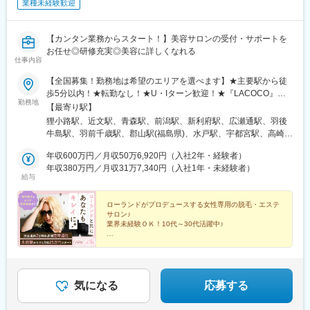
業種未経験歓迎
駅、岡山駅、倉敷市駅、立町駅、片原町駅(香川県)、県庁前駅(愛
媛県)、天神駅、櫛田神社前駅、平和通駅、中佐世保駅、鹿児島中
央駅、大通駅、勾当台公園駅、東宿郷駅、川越市駅、栄町駅(千葉
【カンタン業務からスタート！】美容サロンの受付・サポートを
県)、新宿駅、有楽町駅、都電雑司ケ谷駅、立川南駅、新高島駅、
お任せ◎研修充実◎美容に詳しくなれる
高津駅(神奈川県)、国際会議場前駅、日吉町駅、名古屋駅、天王寺
仕事内容
駅、近鉄日本橋駅、大阪梅田駅(阪神線)、神戸三宮駅(阪急・神戸
高速)、西川緑道公園駅、胡町駅、長者ケ平駅、天神南駅、祇園駅
【全国募集！勤務地は希望のエリアを選べます】★主要駅から徒
(福岡県)、旦過駅、佐世保駅、都通駅
歩5分以内！★転勤なし！★U・Iターン歓迎！★『LACOCO』
勤務地
『銀座グラティア』で活躍！★自動車通勤可〈エリア〉■北海道・
【最寄り駅】
東北エリア北海道／青森県／岩手県／宮城県／秋田県／山形県／
狸小路駅、近文駅、青森駅、前潟駅、新利府駅、広瀬通駅、羽後
福島県■関東エリア東京都／神奈川県／千葉県／埼玉県／群馬県／
牛島駅、羽前千歳駅、郡山駅(福島県)、水戸駅、宇都宮駅、高崎
茨城県／栃木県■中部エリア新潟県／富山県／石川県／福井県／山
駅、大宮駅(埼玉県)、南羽生駅、越谷レイクタウン駅、川越駅、鳩
梨県／岐阜県／静岡県／愛知県■近畿エリア大阪府／京都府／滋賀
年収600万円／月収50万6,920円（入社2年・経験者）
ケ谷駅、葭川公園駅、柏駅、君津駅、渋谷駅、新宿三丁目駅、銀
県／兵庫県／奈良県■中国・四国エリア島根県／鳥取県／岡山県／
年収380万円／月収31万7,340円（入社1年・未経験者）
座駅、町田駅、吉祥寺駅、池袋駅、赤羽駅、立川北駅、横浜駅、
給与
広島県／徳島県／香川県／愛媛県■九州・沖縄エリア福岡県／佐賀
本厚木駅、武蔵溝ノ口駅、京急川崎駅、新潟駅、大手モール駅、
県／長崎県／大分県／熊本県／宮崎県／鹿児島県／沖縄県《全国
野々市駅(ＩＲいしかわ鉄道線)、越前新保駅、国母駅、美濃青柳
で勤務OK》▼店舗の詳細はHPをご確認ください▼https://la-
ローランドがプロデュースする女性専用の脱毛・エステ
駅、西掛川駅、沼津駅、新静岡駅、高塚駅、新富士駅(静岡県)、三
サロン♪
coco.com/salon/
河安城駅、美合駅、八幡駅(愛知県)、豊田市駅、星ケ丘駅(愛知
業界未経験ＯＫ！10代～30代活躍中♪
県)、名鉄名古屋駅、瀬田駅(滋賀県)、京都駅、高槻駅、河内天美
●無料で脱毛や痩身エステが受け放題！
駅、岡田浦駅、大阪阿部野橋駅、大阪難波駅、東梅田駅、千里中
●女性専用サロンでスタッフもお客様も100％女性
央駅(北大阪急行)、旧居留地・大丸前駅、手柄駅、田原本駅、大和
完全予約制の為、残業ほとんどなし♪
西大寺駅、伯耆大山駅、湖山駅、高浜駅(島根県)、岡山駅前駅、北
長瀬駅、倉敷駅、東津山駅、八丁堀駅(広島県)、福山駅、勝瑞駅、
気になる
応募する
瓦町駅、本山駅(香川県)、今治駅、大街道駅、新居浜駅、酒殿駅、
西鉄福岡駅、博多駅、小倉駅(福岡県)、佐賀駅、佐世保中央駅、大