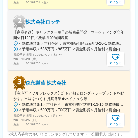
津駅(神奈川県)、京急鶴見駅、緑町駅、海老名駅(相鉄・小田急)、
気になる
更新日：
2026/7/31（金）
加価値で他社との区別化を図り、ニーズに応じた適切な提案活動
西中島南方駅、大阪梅田駅(阪急線)、大阪阿部野橋駅、野田阪神
が鍵となります。
駅、大阪ビジネスパーク駅、本町駅、大阪梅田駅(阪神線)、近鉄日
本橋駅、なんば駅(地下鉄)、高槻市駅、松屋町駅、西長堀駅、岸里
株式会社ロッテ
■研修体制
駅、大江橋駅、谷町九丁目駅、宮之阪駅、なにわ橋駅、渡辺橋
約2か月間かけて導入時研修を行います。健康・栄養に関連する知
駅、伏屋駅、本山駅(愛知県)、名古屋駅、西高蔵駅、丸の内駅(愛
【商品企画】キャラクター菓子の新商品開発・マーケティング◇年
識や製品知識のインプットやロールプレイ、プレゼンテーション
知県)、新豊橋駅、上前津駅、名鉄一宮駅、小田井駅、森下駅(愛知
間休日129日／残業月20時間程度
や先輩社員との同行など、様々な形で学んでいただき、営業担当
県)、熱田駅、新豊田駅、中村公園駅、岡山駅前駅、自動車学校前
＜勤務地詳細＞本社住所：東京都新宿区西新宿3-20-1 勤務地最寄駅：京王新線／初台駅受動喫煙対策：敷地内全面禁煙変更の範囲：会社の定める事業所（リモートワーク含む）
者としてご活躍いただける水準を目指します。また導入研修以降
駅、新浜松駅、遠州病院駅、志井公園駅、平和通駅、黒崎駅前
＜予定年収＞536万円～967万円＜賃金形態＞月給制＜賃金内訳＞月額（基本給）：290,000円～540,000円＜月給＞290,000円～540,000円＜昇給有無＞有＜残業手当＞有＜給与補足＞【賞与】年2回（7月･12月）、年平均：5.9ヶ月（2026年）※初回賞与は入社時期により一定額支給賃金はあくまでも目安の金額であり、選考を通じて上下する可能性があります。月給(月額)は固定手当を含めた表記です。
についても、自己啓発や能力開発のための環境が整っています。※
駅、くいな橋駅、九条駅(京都府)、山科駅、四条駅(京都市営)、曽
掲載予定期間：
手上げ式研修、自己啓発、英語力向上の機会など
2026/7/30（木）
〜
根田駅、中浜駅、祇園駅(福岡県)、天神南駅、呉服町駅(福岡県)、
2026/10/28（水）
鹿児島駅前駅、さくら夙川駅、芦屋川駅、久寿川駅、宝塚南口
気になる
更新日：
2026/7/30（木）
変更の範囲：会社の定める業務
駅、山陽姫路駅、西代駅、山陽明石駅、ハーバーランド駅、三宮
駅(神戸新交通)、ハーブ園山麓駅、江吉良駅、新羽島駅、名鉄岐阜
駅、鵜沼駅、京成千葉駅、市川真間駅、栗林駅、狸小路駅、山頂
森永製菓 株式会社
駅(千光寺山)、熊本駅前駅、新水前寺駅前駅、上熊本駅、新宿三丁
目駅、新宿駅(東京メトロ)、都電雑司ケ谷駅、東京駅、高輪ゲート
【在宅可／フルフレックス】誰もが知るロングセラーブランドを動
ウェイ駅、馬喰横山駅、京成関屋駅、築地市場駅、神田駅(東京
かす。市場をつくる提案営業◆ハイチュウ等
都)、立川南駅、新代田駅、稲荷町駅(東京都)、向原駅(東京都)、蓮
＜勤務地詳細1＞本社住所：東京都港区芝浦1-13-16 勤務地最寄駅：JR、都営三田、都営浅草線／田町、三田駅受動喫煙対策：屋内全面禁煙＜勤務地詳細2＞中部支店住所：名古屋市東区徳川1-15-30 勤務地最寄駅：名古屋市営地下鉄桜通線／高岳駅受動喫煙対策：屋内喫煙可能場所あり＜勤務地詳細3＞関西支店住所：尼崎市上坂部1-1-1 勤務地最寄駅：JR線／塚口駅受動喫煙対策：屋内全面禁煙変更の範囲：会社の定める事業所（リモートワーク含む）
沼駅、銀座駅、水道橋駅、芝公園駅、北参道駅、高島町駅、武蔵
＜予定年収＞500万円～700万円＜賃金形態＞月給制＜賃金内訳＞月額（基本給）：240,000円～320,000円＜月給＞240,000円～320,000円＜昇給有無＞有＜残業手当＞有＜給与補足＞■昇給：年1回（4月）■賞与：年2回（6月、12月）賃金はあくまでも目安の金額であり、選考を通じて上下する可能性があります。月給(月額)は固定手当を含めた表記です。
溝ノ口駅、馬車道駅、海老江駅、長堀橋駅、なんば駅(南海線)、Ｊ
掲載予定期間：
2026/7/27（月）
〜
Ｒ難波駅、大阪城北詰駅、動物園前駅、大阪駅、谷町四丁目駅、
2026/10/25（日）
四ツ橋駅、北天下茶屋駅、北浜駅(大阪府)、名鉄名古屋駅、駅前
気になる
更新日：
2026/7/30（木）
駅、栄駅(愛知県)、西一宮駅、ナゴヤドーム前矢田駅、熱田神宮西
※求人応募数の多い順にランキングしています（非公開求人は除く）。
駅、西川緑道公園駅、第一通り駅、志井駅(北九州高速鉄道)、西小