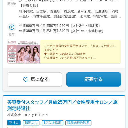
勤務地
『銀座グラティア』で活躍！★自動車通勤可〈エリア〉■北海道・
【最寄り駅】
東北エリア北海道／青森県／岩手県／宮城県／秋田県／山形県／
狸小路駅、近文駅、青森駅、前潟駅、新利府駅、広瀬通駅、羽後
福島県■関東エリア東京都／神奈川県／千葉県／埼玉県／群馬県／
牛島駅、羽前千歳駅、郡山駅(福島県)、水戸駅、宇都宮駅、高崎
茨城県／栃木県■中部エリア新潟県／富山県／石川県／福井県／山
駅、大宮駅(埼玉県)、南羽生駅、越谷レイクタウン駅、川越駅、鳩
梨県／岐阜県／静岡県／愛知県■近畿エリア大阪府／京都府／滋賀
年収600万円／月収50万6,920円（入社2年・経験者）
ケ谷駅、葭川公園駅、柏駅、君津駅、渋谷駅、新宿三丁目駅、銀
県／兵庫県／奈良県■中国・四国エリア島根県／鳥取県／岡山県／
年収380万円／月収31万7,340円（入社1年・未経験者）
座駅、町田駅、吉祥寺駅、池袋駅、赤羽駅、立川北駅、横浜駅、
給与
広島県／徳島県／香川県／愛媛県■九州・沖縄エリア福岡県／佐賀
本厚木駅、武蔵溝ノ口駅、京急川崎駅、新潟駅、大手モール駅、
県／長崎県／大分県／熊本県／宮崎県／鹿児島県／沖縄県《全国
野々市駅(ＩＲいしかわ鉄道線)、越前新保駅、国母駅、美濃青柳
で勤務OK》▼店舗の詳細はHPをご確認ください▼https://la-
メーカー直営の女性専用サロンで、「好き」を仕事にし
駅、西掛川駅、沼津駅、新静岡駅、高塚駅、新富士駅(静岡県)、三
ませんか？
coco.com/salon/
河安城駅、美合駅、八幡駅(愛知県)、豊田市駅、星ケ丘駅(愛知
◆主要駅から徒歩5分の店舗多数
県)、名鉄名古屋駅、瀬田駅(滋賀県)、京都駅、高槻駅、河内天美
◇未経験からでも月給25万円スタート
◆無料脱毛・痩身エステ受け放題＋コスメ社割有
駅、岡田浦駅、大阪阿部野橋駅、大阪難波駅、東梅田駅、千里中
◇業界経験・社会人経験なしでもOK
央駅(北大阪急行)、旧居留地・大丸前駅、手柄駅、田原本駅、大和
◆メーカー直営の女性専用サロン
西大寺駅、伯耆大山駅、湖山駅、高浜駅(島根県)、岡山駅前駅、北
長瀬駅、倉敷駅、東津山駅、八丁堀駅(広島県)、福山駅、勝瑞駅、
気になる
応募する
瓦町駅、本山駅(香川県)、今治駅、大街道駅、新居浜駅、酒殿駅、
西鉄福岡駅、博多駅、小倉駅(福岡県)、佐賀駅、佐世保中央駅、大
分駅、竜田口駅、宮崎駅、鹿児島中央駅前駅、古島駅、てだこ浦
西駅、西４丁目駅、青葉通一番町駅、宇都宮駅東口駅、本川越
美容受付スタッフ／月給25万円／女性専用サロン／原
駅、千葉中央駅、新宿駅(東京メトロ)、東銀座駅、井の頭公園駅、
則定時退社
東池袋駅、赤羽岩淵駅、立川駅、神奈川駅、溝の口駅、川崎駅、
グランドプラザ前駅、静岡駅、新豊田駅、近鉄名古屋駅、七条
株式会社ＬａｄｙＢｉｒｄ
駅、高槻市駅、天王寺駅前駅、なんば駅(地下鉄)、北新地駅、千里
正社員
転勤なし
5名以上採用
職種未経験歓迎
中央駅(大阪モノレール)、元町駅(兵庫県)、山陽姫路駅、西田原本