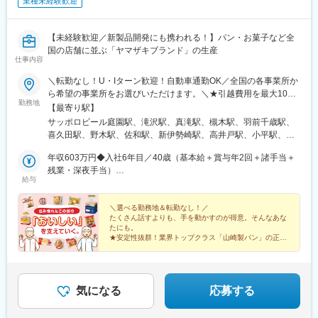
業種未経験歓迎
【未経験歓迎／新製品開発にも携われる！】パン・お菓子など全
国の店舗に並ぶ「ヤマザキブランド」の生産
仕事内容
＼転勤なし！U・Iターン歓迎！自動車通勤OK／全国の各事業所か
ら希望の事業所をお選びいただけます。＼★引越費用を最大10万
勤務地
円まで補助！／「新しい場所で働きたい」という方を応援しま
【最寄り駅】
す！入社に伴う転居が必要な場合は、引越費用を最大10万円まで
サッポロビール庭園駅、滝沢駅、真滝駅、槻木駅、羽前千歳駅、
会社が補助。新生活のスタートをサポートします！制度の詳細に
喜久田駅、野木駅、佐和駅、新伊勢崎駅、高井戸駅、小平駅、新
ついては、お気軽にご相談ください！
秋津駅、北松戸駅、松戸新田駅、千葉みなと駅、国吉駅、八木崎
年収603万円◆入社6年目／40歳（基本給＋賞与年2回＋諸手当＋
駅、新座駅、東戸塚駅、鴨居駅、平塚駅、小杉駅、荻川駅、宮内
残業・深夜手当）
駅(新潟県)、春江駅、屋代高校前駅、小井川駅、小田井駅、三河安
給与
年収499万円◆入社1年目／35歳（基本給＋賞与年2回＋諸手当＋
城駅、関駅(三重県)、浜松駅、岸辺駅、河内松原駅、井原里駅、喜
残業・深夜手当）
志駅、伊勢田駅、向島駅、西神中央駅、溝口駅、総社駅、河戸帆
＼選べる勤務地＆転勤なし！／
待川駅、嘉川駅、北伊予駅、豊浜駅、鳴門駅、ししぶ駅、東多久
たくさん話すよりも、手を動かすのが得意。そんなあな
駅、西諫早駅、松橋駅、上本郷駅
たにも。
★安定性抜群！業界トップクラス「山崎製パン」の正社
員
★ロイヤルブレッド、ランチパックなど誰もが知る人気
製品をつくる♪
★未経験歓迎／学歴不問／人物重視の採用！
気になる
応募する