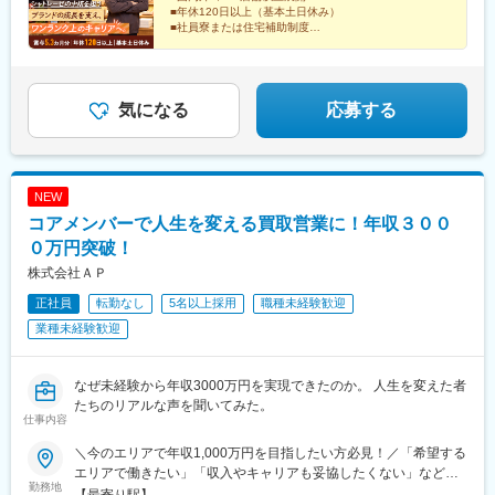
駅、毛呂駅、西高島平駅、代官山駅、代々木八幡駅、四谷三丁目
■年休120日以上（基本土日休み）
駅、新宿三丁目駅、南阿佐ケ谷駅、曳舟駅、東銀座駅、赤坂見附
■社員寮または住宅補助制度
■家族手当
駅、東池袋駅、白金高輪駅、九品仏駅、高島平駅、千駄ケ谷駅、
■食事手当
銀座駅、麹町駅、都電雑司ケ谷駅、奥沢駅
■退職金制度
経営視点やマネジメント力を磨きながら、長くキャリア
気になる
応募する
を築いていける環境です。
NEW
コアメンバーで人生を変える買取営業に！年収３００
０万円突破！
株式会社ＡＰ
正社員
転勤なし
5名以上採用
職種未経験歓迎
業種未経験歓迎
なぜ未経験から年収3000万円を実現できたのか。 人生を変えた者
たちのリアルな声を聞いてみた。
仕事内容
＼今のエリアで年収1,000万円を目指したい方必見！／「希望する
エリアで働きたい」「収入やキャリアも妥協したくない」など、
勤務地
一人ひとりの希望や生活環境を伺い、最適な配属先を決定します
【最寄り駅】