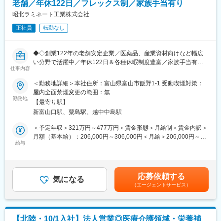
・グラビア印刷＆コート機
老舗／年休122日／フレックス制／家族手当有り
・ドライラミネート機
昭北ラミネート工業株式会社
・スリッター機
正社員
転勤なし
・断裁機
・デジタルインクジェット印刷機
・巻替え・検反機
◆◇創業122年の老舗安定企業／医薬品、産業資材向けなど幅広
・ブリスター包装機
い分野で活躍中／年休122日＆各種休暇制度豊富／家族手当有り
仕事内容
／各種資格取得支援有り／ワークライフバランスを整えながら働
■同社製品について：
ける環境◆◇
https://www.shohoku.co.jp/produ/
＜勤務地詳細＞本社住所：富山県富山市飯野1-1 受動喫煙対策：
屋内全面禁煙変更の範囲：無
■業務概要：
勤務地
■組織構成：
【最寄り駅】
医薬品向けPTP包装材を中心に、アルミニウム箔を使用した各種
技術部全体の次長1名、設備4名、生産技術3名で構成されていま
新富山口駅、粟島駅、越中中島駅
パッケージ製品の品質保証業務を担当いただきます。
す。
＜予定年収＞321万円～477万円＜賃金形態＞月給制＜賃金内訳＞
＜具体的には＞
■同社採用HP：
月額（基本給）：206,000円～306,000円＜月給＞206,000円～
・医薬品包装材・工業用カーボン箔などの品質試験、検査業務
給与
https://www.shohoku.co.jp/saiyou/
306,000円＜昇給有無＞有＜残業手当＞有＜給与補足＞■手当
・各種検査機器を使用した測定・評価業務
等：・役職手当・皆勤手当（3,000円）・食事補助金■交通費：・
・試験結果の管理および出荷成績書の作成
■当社について：
一部支給（上限：38,700円）■賞与：・年2回(前年度実績３か
・品質関連文書の作成・改訂
富山のくすりは全国的に有名ですが、同社は、明治36年にそのパ
月)・決算賞与 年1回（前年度実績）賃金はあくまでも目安の金額
応募依頼する
・手順書や標準作業書の見直し・更新
気になる
ッケージを供給する目的で設立された会社です。創業120年を超
であり、選考を通じて上下する可能性があります。月給(月額)は固
（エージェントサービス）
・顧客からの問い合わせ対応
える歴史と伝統を誇っています。
定手当を含めた表記です。
・製造部門との連携による品質改善活動
医薬品、産業資材向けなど幅広い分野において、アルミニウム箔
・試験設備・検査機器の維持管理
を使用した高品質なグラビア印刷とラミネート加工製品を製造・
・顧客監査・外部監査への対応
販売しています。富山の地元企業として、全国400社以上のお客
【北陸・10/1入社】法人営業◎医療介護領域・栄養補