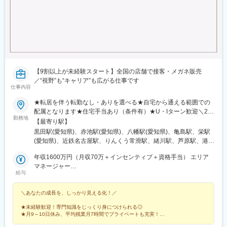
田駅、吉祥寺駅、後楽園駅、池袋駅、錦糸町駅、立川北駅、北千
住駅、佐野市駅、氏家駅、宇都宮大学陽東キャンパス駅、江曽島
駅、石動駅、西鉄久留米駅、大保駅、天拝山駅、東中間駅、唐人
町駅、西鉄福岡駅、竹下駅、福間駅、折尾駅、スペースワールド
駅、大牟田駅、大橋駅(福岡県)、博多駅、戸畑駅、小倉駅(福岡
県)、郡山駅(福島県)、伊達駅、別府駅(兵庫県)、西神中央駅、神戸
三宮駅(阪神)、甲子園駅、仁川駅、学園都市駅、ハーバーランド
駅、道場南口駅、飾磨駅、浦添前田駅、てだこ浦西駅、小禄駅、
【9割以上が未経験スタート】全国の店舗で接客・メガネ販売
古島駅、おもろまち駅、木曽川駅、栄生駅、栄町駅(愛知県)、名古
／“視野”も“キャリア”も広がる仕事です
仕事内容
屋駅、東海通駅、西高蔵駅、大須観音駅、岡山駅前駅、京都駅、
水道町駅、熊本駅前駅、東飯能駅、南四日市駅、鹿児島中央駅、
★転居を伴う転勤なし・ありを選べる★自宅から通える範囲での
綱島駅、新高島駅、下飯田駅、馬車道駅、海老名駅(相模線)、横須
配属となります★住宅手当あり（条件有）★U・Iターン歓迎＼26
賀駅、茅ケ崎駅、溝の口駅、川崎駅、石上駅、新静岡駅、新浜松
勤務地
年下期オープン！／イオンモール伊達店（福島県）西武飯能ぺぺ
【最寄り駅】
駅、津田沼駅、千葉駅、京成船橋駅、公園駅、茨木駅、なんば駅
店（埼玉県） ＼積極募集中店舗／新宿東口店、有楽町マルイ店、
黒田駅(愛知県)、赤池駅(愛知県)、八幡駅(愛知県)、亀島駅、栄駅
(地下鉄)、高槻市駅、日本橋駅(大阪府)、梅田駅(地下鉄)、西梅田
渋谷ロフト店 他東京都内37店舗名古屋ゲートウォーク店、イオ
(愛知県)、近鉄名古屋駅、りんくう常滑駅、緒川駅、芦原駅、港区
駅、長崎駅前駅、虎ノ門駅、原宿駅、神泉駅、牛込神楽坂駅、銀
ンモール熱田店 他愛知県内17店舗ルクア大阪店、心斎橋店、な
役所駅、星ケ丘駅(愛知県)、鶴舞駅、久屋大通駅、熱田駅、名電山
座駅、上野駅、大森駅(東京都)、桜街道駅、西小山駅、赤羽岩淵
んばCITY店 他大阪府内15店舗＼エリアマネージャーが語る各エ
年収1600万円（月収70万＋インセンティブ＋資格手当） エリア
中駅、上前津駅、ひたち野うしく駅、水戸駅、東海駅、岡山駅、
駅、九品仏駅、高松駅(東京都)、台場駅、汐留駅、新宿御苑前駅、
リアの魅力／★20代の若いスタッフが中心で、年齢が近いため和
マネージャー
球場前駅(岡山県)、新加納駅、美濃青柳駅、土岐市駅、モレラ岐阜
新宿西口駅、岩本町駅、東京駅、新秋津駅、程久保駅、春日駅(東
給与
やかで活気のある雰囲気！仕事はもちろん、プライベートでも交
年収786万円（月収64万＋資格手当）スーパーバイザー／29歳／
駅、せきてらす前駅、宮崎駅、東寺駅、西院駅(阪急線)、通町筋
京都)、住吉駅(東京都)、立川駅、陽東３丁目駅、朝倉街道駅、通
流が盛んです！ （関東エリア）＜募集店舗一覧＞■東北秋田、福
社歴5年
駅、荒尾駅(熊本県)、健軍町駅、熊本駅、肥後大津駅、海浦駅、群
谷駅、天神駅、祇園駅(福岡県)、平和通駅、三宮・花時計前駅、久
＼あなたの成長を、しっかり見える化！／
島■関東東京、神奈川、千葉、埼玉、茨城、栃木■中部静岡、愛
馬総社駅、佐賀駅、虹ノ松原駅、浦和駅、さいたま新都心駅、大
寿川駅、神戸駅(兵庫県)、赤嶺駅、名鉄名古屋駅、矢場町駅、西川
知、岐阜、三重■北陸石川、富山、新潟■関西大阪、兵庫■中国・
宮駅(埼玉県)、浦和美園駅、南浦和駅、藤の牛島駅、小手指駅、所
緑道公園駅、九条駅(京都府)、熊本城・市役所前駅、二本木口駅、
★未経験歓迎！専門知識をじっくり身につけられる◎
四国岡山、島根■九州福岡、宮崎、長崎、佐賀、熊本、大分、鹿児
沢駅、志木駅、ふかや花園駅、西川口駅、越谷レイクタウン駅、
★月9～10日休み、平均残業月7時間でプライベートも充実！
追分駅(三重県)、都通駅、高島町駅、高津駅(神奈川県)、日吉町
島、沖縄サンエー宮古島シティ ／沖縄県宮古島市平良下里2511-1
★本部ポジション、店長候補や店長への早期キャリアアップも可能！
北戸田駅、戸田公園駅、新三郷駅、朝霞駅、武蔵藤沢駅、鶴瀬
駅、第一通り駅、京成津田沼駅、栄町駅(千葉県)、東海神駅、井野