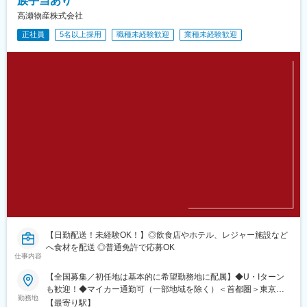
族手当あり
高瀬物産株式会社
正社員
5名以上採用
職種未経験歓迎
業種未経験歓迎
【日勤配送！未経験OK！】◎飲食店やホテル、レジャー施設など
へ食材を配送 ◎普通免許で応募OK
仕事内容
【全国募集／初任地は基本的に希望勤務地に配属】◆U・Iターン
も歓迎！◆マイカー通勤可（一部地域を除く）＜首都圏＞東京都
勤務地
江東区/練馬区/足立区/小平市神奈川県横浜市/平塚市/相模原市千葉
【最寄り駅】