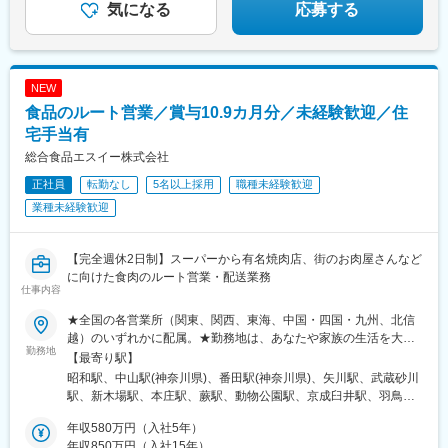
気になる
応募する
手上げ式研修、自己啓発、英語力向上の機会など
変更の範囲：会社の定める業務
NEW
食品のルート営業／賞与10.9カ月分／未経験歓迎／住
宅手当有
総合食品エスイー株式会社
正社員
転勤なし
5名以上採用
職種未経験歓迎
業種未経験歓迎
【完全週休2日制】スーパーから有名焼肉店、街のお肉屋さんなど
に向けた食肉のルート営業・配送業務
仕事内容
★全国の各営業所（関東、関西、東海、中国・四国・九州、北信
越）のいずれかに配属。★勤務地は、あなたや家族の生活を大事
勤務地
にできるよう、最大限に希望を考慮したうえで決定します。★希
【最寄り駅】
望のない転勤は原則ありません。★マイカー通勤OK！（駐車場あ
昭和駅、中山駅(神奈川県)、番田駅(神奈川県)、矢川駅、武蔵砂川
り）ほとんどの社員が車通勤です。★U・Iターン歓迎！社員寮完
駅、新木場駅、本庄駅、蕨駅、動物公園駅、京成臼井駅、羽鳥
備！┗社員寮（月2万円／光熱費込、駐車場あり／営業所に併設の
駅、岩倉駅(愛知県)、大門駅(愛知県)、沼津駅、上島駅、磯山駅、
ため通勤も楽々）【全国33営業所】■関東東京都国立市・立川
年収580万円（入社5年）
観音寺駅(香川県)、野洲駅、沢良宜駅、津久野駅、山本駅(兵庫
市・江東区／神奈川県川崎市・横浜市・愛甲郡／埼玉県本庄市・
年収850万円（入社15年）