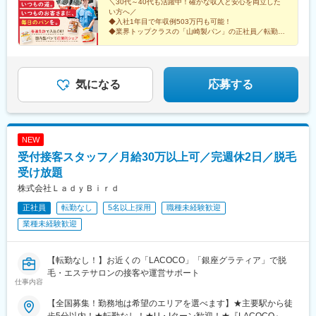
＼30代～40代も活躍中！確かな収入と安心を両立した
総社駅、河戸帆待川駅、周布駅、嘉川駅、北伊予駅、豊浜駅、鳴
い方へ／
門駅、ししぶ駅、東多久駅、西諫早駅、鶴崎駅、松橋駅、青井岳
◆入社1年目で年収例503万円も可能！
駅
◆業界トップクラスの「山崎製パン」の正社員／転勤な
し
◆人柄重視のポテンシャル採用
◆普通免許で入社OK！
◆自分の時間も大切にできる
気になる
応募する
NEW
受付接客スタッフ／月給30万以上可／完週休2日／脱毛
受け放題
株式会社ＬａｄｙＢｉｒｄ
正社員
転勤なし
5名以上採用
職種未経験歓迎
業種未経験歓迎
【転勤なし！】お近くの「LACOCO」「銀座グラティア」で脱
毛・エステサロンの接客や運営サポート
仕事内容
【全国募集！勤務地は希望のエリアを選べます】★主要駅から徒
歩5分以内！★転勤なし！★U・Iターン歓迎！★『LACOCO』