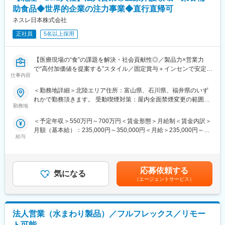
・品質保証に関する各種プロジェクト推進
様に信頼と実績を築いてきました。空調完備の清潔な作業環境
助食品◆世界的企業の注力事業◆直行直帰可
で、最先端の技術を駆使し、顧客第一の理念を大切にしていま
■組織構成
ネスレ日本株式会社
す。私たちと共に、次の120年を創り上げる仲間を募集していま
品質保証部門は15名体制で、幅広い年代の社員が活躍していま
す。
正社員
5名以上採用
す。
20代：5名
■事業内容：
30代：3名
PTPアルミフィルム製造販売
【医療現場の“食”の課題を解決・社会貢献性◎／製品力×営業力
40代：3名
医薬品用各種包装資材販売
で“高付加価値を提案する”スタイル／固定賞与＋インセンで安定収
50代：4名
電池用カーボンコートアルミ箔
仕事内容
入／自宅から直行直帰でご自身の裁量でスケジュール調整可能／
男女比は男性5名、女性10名と女性も多く活躍しており、相談し
プリント基板用エントリーシート
年休123日・土日祝休】
＜勤務地詳細＞北陸エリア住所：富山県、石川県、福井県のいず
やすい風通しの良い組織です。
着色・印刷・各種コーティング・ドライラミネート加工
■業務内容
れかで勤務頂きます。 受動喫煙対策：屋内全面禁煙変更の範囲：
医療機関への自社製品の提案営業となります。
勤務地
会社の定める事業所
■教育環境
変更の範囲：会社の定める業務
医療機関の課題に応じて栄養補助食品の提案だけでなく施設が抱
入社後はOJTを中心に、製品知識や品質保証業務について習得い
＜予定年収＞550万円～700万円＜賃金形態＞月給制＜賃金内訳＞
える真の課題を”食”の観点から解決するためのソリューション提案
ただきます。
月額（基本給）：235,000円～350,000円＜月給＞235,000円～
を行います。
給与
350,000円＜昇給有無＞有＜残業手当＞無＜給与補足＞■年収は前
◇折衝相手：医師・看護師・栄養士・事務長など多岐に渡ります
■ポジションの魅力
職・経験を考慮の上、決定致します。■昇給：年1回（4月）■賞
◇担当施設：急性期、回復期、療養病院をメインに80施設以上を
（1） 医薬品業界を支える品質の中核ポジション：
与：年2回（6月・12月）■評価体制：実績と行動評価の両面から
担当
扱う製品は医薬品の安全性・品質に直結する包装材。社会貢献性
評価を実施。賞与は固定部分と変動部分（インセンティブ）で構
◇業務内容
応募依頼する
の高い仕事に携わることができます。
気になる
成されています。■上記に加えて借上社宅制度あり賃金はあくまで
・自社製品の紹介や栄養に関する最新の学術情報の提供（診断ツ
（エージェントサービス）
（2） 品質保証業務を幅広く経験できる：
も目安の金額であり、選考を通じて上下する可能性があります。
ール+製品+根拠となる学術情報）
試験業務だけでなく、顧客対応、監査対応、文書管理、品質改善
月給(月額)は固定手当を含めた表記です。
・顧客のニーズをヒアリングし、症例に応じた提案を実施
まで一貫して担当。品質保証のゼネラリストとして市場価値を高
・病院経営や現場が抱える医療課題を特定し、PJ型の提案・実行
められます。
法人営業（水まわり製品）／フルフレックス／リモー
・データに基づき開発された活動プログラムと、高品質な製品、
提案アプリ等を活用しながら、効率的に営業活動を行います。
ト可能