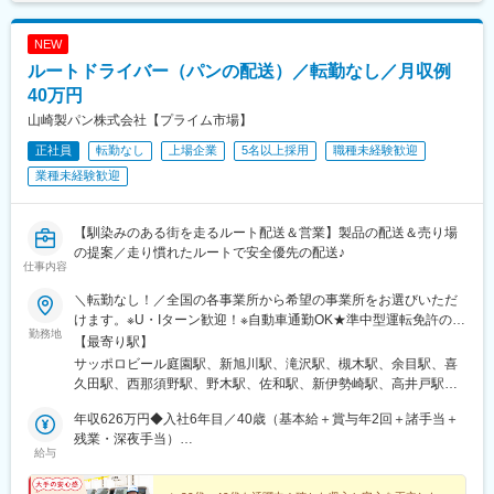
NEW
ルートドライバー（パンの配送）／転勤なし／月収例
40万円
山崎製パン株式会社【プライム市場】
正社員
転勤なし
上場企業
5名以上採用
職種未経験歓迎
業種未経験歓迎
【馴染みのある街を走るルート配送＆営業】製品の配送＆売り場
の提案／走り慣れたルートで安全優先の配送♪
仕事内容
＼転勤なし！／全国の各事業所から希望の事業所をお選びいただ
けます。※U・Iターン歓迎！※自動車通勤OK★準中型運転免許の取
勤務地
得もサポート♪準中型運転免許をお持ちでない方については、実習
【最寄り駅】
期間中に準中型運転免許を取得していただきます。もちろん取得
サッポロビール庭園駅、新旭川駅、滝沢駅、槻木駅、余目駅、喜
費用は会社負担！教習所へ通う時間も勤務時間として取り扱いま
久田駅、西那須野駅、野木駅、佐和駅、新伊勢崎駅、高井戸駅、
す。＼★引越費用を最大10万円まで補助！／「新しい場所で働き
小平駅、北松戸駅、国吉駅、千葉みなと駅、新座駅、八木崎駅、
たい」という方を応援します！入社に伴う転居が必要な場合は、
年収626万円◆入社6年目／40歳（基本給＋賞与年2回＋諸手当＋
東戸塚駅、鴨居駅、平塚駅、荻川駅、直江津駅、宮内駅(新潟県)、
引越費用を最大10万円まで会社が補助。新生活のスタートをサポ
残業・深夜手当）
小杉駅、春江駅、敦賀駅、屋代高校前駅、小井川駅、小田井駅、
給与
ートします！制度の詳細については、お気軽にご相談ください！
年収519万円◆入社1年目／35歳（基本給＋賞与年2回＋諸手当＋
三河安城駅、西富士宮駅、浜松駅、岸辺駅、河内松原駅、向島
残業・深夜手当）
駅、綾部駅、西神中央駅、溝口駅、ひこね芹川駅、関駅(三重県)、