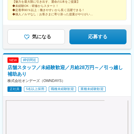
【魅力を最大限に引き出す、運命の1本をご提案】
島■関東東京、神奈川、千葉、埼玉、茨城、栃木■中部静岡、愛
馬総社駅、佐賀駅、虹ノ松原駅、浦和駅、さいたま新都心駅、大
◆未経験OK：研修からスタート！
知、岐阜、三重■北陸石川、富山、新潟■関西大阪、兵庫■中国・
宮駅(埼玉県)、浦和美園駅、南浦和駅、藤の牛島駅、小手指駅、所
◆定着率90％以上：働きやすいから長く活躍できる！
四国岡山、島根■九州福岡、宮崎、長崎、佐賀、熊本、大分、鹿児
沢駅、志木駅、ふかや花園駅、西川口駅、越谷レイクタウン駅、
◆個人ノルマなし：お客さまに寄り添った提案がやりがいに
島、沖縄サンエー宮古島シティ ／沖縄県宮古島市平良下里2511-1
◆月9～10日休み：残業も少なめでプライベート充実！
北戸田駅、戸田公園駅、新三郷駅、朝霞駅、武蔵藤沢駅、鶴瀬
サンエー宮古島シティ 1F
駅、上尾駅、飯能駅、泊駅(三重県)、南が丘駅、甲府駅、帖佐駅、
鹿児島中央駅前駅、羽後本荘駅、亀田駅、伊勢原駅、新綱島駅、
横浜駅、たまプラーザ駅、ゆめが丘駅、京急鶴見駅、鴨居駅、海
気になる
応募する
老名駅(相鉄・小田急)、大船駅、平塚駅、汐入駅、みなとみらい
駅、青葉台駅、センター北駅、北茅ケ崎駅、本厚木駅、相武台前
駅、武蔵溝ノ口駅、京急川崎駅、藤沢駅、静岡駅、浜松駅、舞阪
駅、自動車学校前駅、野町駅、野々市駅(ＩＲいしかわ鉄道線)、宇
締切間近
NEW
野気駅、森本駅、良川駅、小松駅、千葉ニュータウン中央駅、南
店舗スタッフ／未経験歓迎／月給28万円～／引っ越し
酒々井駅、新津田沼駅、成田駅、京成千葉駅、稲毛海岸駅、幕張
豊砂駅、南船橋駅、船橋駅、柏の葉キャンパス駅、逆井駅、南柏
補助あり
駅、新浦安駅、地区センター駅、ちはら台駅、木更津駅、宇野辺
株式会社オンデーズ（OWNDAYS）
駅、りんくうタウン駅、なんば駅(南海線)、長原駅(大阪府)、高槻
正社員
5名以上採用
職種未経験歓迎
業種未経験歓迎
駅、忍ケ丘駅、大日駅、河内天美駅、大阪難波駅、近鉄日本橋
駅、大阪梅田駅(阪急線)、大阪駅、近鉄八尾駅、和泉中央駅、滝尾
駅、大分駅、長崎駅(長崎県)、大塔駅、大村駅(長崎県)、出雲市
駅、高浜駅(島根県)、松江駅、辰巳駅、虎ノ門ヒルズ駅、国分寺
駅、明治神宮前駅、渋谷駅、飯田橋駅、有楽町駅、京成上野駅、
大森海岸駅、銀座一丁目駅、市場前駅、玉川上水駅、武蔵小山
駅、赤羽駅、自由が丘駅、学芸大学駅、立飛駅、大泉学園駅、南
砂町駅、東京テレポート駅、新橋駅、新宿三丁目駅、新宿駅(東京
メトロ)、秋葉原駅、大手町駅(東京都)、秋津駅、高幡不動駅、豊