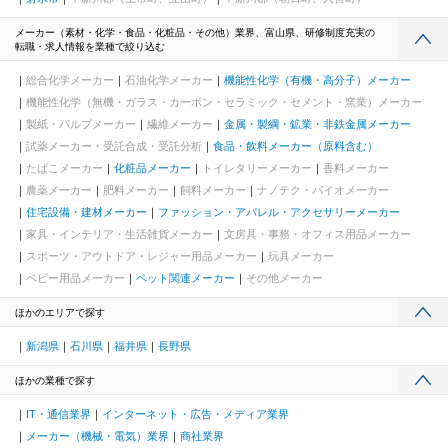
メーカー（素材・化学・食品・化粧品・その他）業界、富山県、研修制度充実の
転職・求人情報を業種で絞り込む
総合化学メーカー
石油化学メーカー
機能性化学（有機・高分子）メーカー
機能性化学（無機・ガラス・カーボン・セラミック・セメント・窯業）メーカー
製紙・パルプメーカー
繊維メーカー
金属・製綱・鉱業・非鉄金属メーカー
試薬メーカー・受託合成・受託分析
食品・飲料メーカー（原料含む）
たばこメーカー
化粧品メーカー
トイレタリーメーカー
香料メーカー
農薬メーカー
肥料メーカー
飼料メーカー
ナノテク・バイオメーカー
住宅設備・建材メーカー
ファッション・アパレル・アクセサリーメーカー
家具・インテリア・生活雑貨メーカー
文房具・事務・オフィス用品メーカー
スポーツ・アウトドア・レジャー用品メーカー
玩具メーカー
ベビー用品メーカー
ペット関連メーカー
その他メーカー
ほかのエリアで探す
新潟県
石川県
福井県
長野県
ほかの業種で探す
IT・通信業界
インターネット・広告・メディア業界
メーカー（機械・電気）業界
商社業界