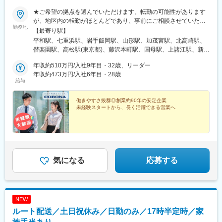
駅
★ご希望の拠点を選んでいただけます。転勤の可能性があります
が、地区内の転勤がほとんどであり、事前にご相談させていただ
勤務地
きます。＜北海道地区＞・北海道／札幌市・函館市＜北東北地区
【最寄り駅】
＞・岩手県／盛岡市・山形県／山形市＜関東地区＞・埼玉県／さ
平和駅、七重浜駅、岩手飯岡駅、山形駅、加茂宮駅、北高崎駅、
いたま市・群馬県／高崎市・茨城県／水戸市・東京都／立川市・
偕楽園駅、高松駅(東京都)、藤沢本町駅、国母駅、上諸江駅、新庄
神奈川県／藤沢市・山梨県／中巨摩郡昭和町＜北陸地区＞・石川
田中駅、福井口駅、大庭駅、附属中学前駅、金山駅(愛知県)、春日
県／金沢市・富山県／富山市・福井県／福井市・長野県／松本
年収約510万円/入社9年目・32歳、リーダー
町駅、西岐阜駅、高茶屋駅、南吹田駅、栗林公園駅、上栄町駅、
市・長野市＜東海地区＞・愛知県／名古屋市・静岡県／静岡市・
年収約473万円/入社6年目・28歳
西明石駅、福知山市民病院口駅、下祇園駅、備前西市駅、徳山
給与
岐阜県／岐阜市・三重県／津市＜近畿・四国地区＞・大阪府／吹
駅、広木駅、健軍校前駅、宮崎神宮駅、東宮原駅、立飛駅、栗林
田市・香川県／高松市・滋賀県／大津市・兵庫県／神戸市・京都
駅、大津駅、びわ湖浜大津駅
府／福知山市＜中国地区＞・広島県／広島市・岡山県／岡山市・
働きやすさ抜群◎創業約90年の安定企業
未経験スタートから、長く活躍できる営業へ
山口県／周南市＜九州地区＞・鹿児島県／鹿児島市・熊本県／熊
本市・宮崎県／宮崎市※受動喫煙防止対策：屋内全面分煙（屋外喫
煙可能場所あり）
気になる
応募する
NEW
ルート配送／土日祝休み／日勤のみ／17時半定時／家