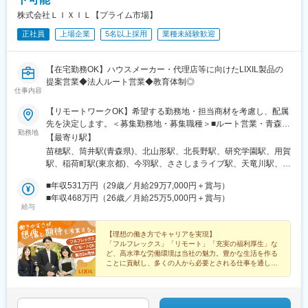
■企業について
◇営業スタイル（例）
株式会社ＬＩＸＩＬ【プライム市場】
明治36年創業、122年の歴史を持つ老舗メーカー。医薬品包装材
9:00～ 顧客先へ直行し、顧客を順次訪問（2~3施設）
をはじめ、産業資材向け製品まで幅広く手掛け、全国400社以上
11:00～顧客からの問い合わせ対応や特約店との情報交換
正社員
上場企業
5名以上採用
業種未経験歓迎
の取引実績を誇ります。
12:00～昼食
同社の強みは、長年培ったグラビア印刷・ラミネート加工技術
13:00～顧客訪問 Web面談の実施（3~4施設）
と、自社開発の総合情報管理システム「Q-system」を活用した高
【在宅勤務OK】ハウスメーカー・代理店等に向けたLIXIL製品の
17:00～メールチェック／資料準備／説明会資料の準備
品質・高付加価値なモノづくり。医薬品業界を中心に高い信頼を
提案営業◆法人ルート営業◆教育体制◎
18:30 帰宅
獲得しています。
仕事内容
ご自宅からの直行直帰型となるため、行動予定は各自の裁量でコ
ントロール可能です。メンバーとは日々の電話・チャットでのコ
【リモートワークOK】希望する勤務地・担当商材を考慮し、配属
■同社製品について：
ミュニケーションに加え、月に1度の支店会議などで顔合わせる機
先を決定します。＜募集勤務地・募集職種＞■ルート営業・青森
https://www.shohoku.co.jp/produ/
会があります。
勤務地
（青森市）・山形（山形市）・長野（長野市）・茨城（つくば
【最寄り駅】
市）・東京（世田谷／上野）・静岡（浜松市）・三重（津市）・
■同社採用HP：
苗穂駅、筒井駅(青森県)、北山形駅、北長野駅、研究学園駅、用賀
■担当製品
大阪（大阪市淀川区）・広島（広島市）・愛媛（松山市）・鳥取
https://www.shohoku.co.jp/saiyou/
駅、稲荷町駅(東京都)、今羽駅、ささしまライブ駅、天竜川駅、高
「アイソカル」など医療・介護など特別な栄養管理が必要な方向
（米子市）■タイル営業・北海道（札幌市）■特需営業・北海道
茶屋駅、新大阪駅、西原駅(広島県)、久米駅、東山公園駅(鳥取
けの栄養補助食品や流動食となります。当社の製品は他社にない
（札幌市）・埼玉県（さいたま市）・愛知（名古屋市）※初任地は
■年収531万円（29歳／月給29万7,000円＋賞与）
変更の範囲：会社の定める業務
県)、東区役所前駅、上野駅、東宮原駅、米野駅、東三国駅、下祇
機能を持ったものが多く、それ故に単価で勝負するのではなく付
ご応募エリアでの配属となります。※異動については、勤務地のご
■年収468万円（26歳／月給25万5,000円＋賞与）
園駅、新御徒町駅、名鉄名古屋駅、祇園新橋北駅
加価値で他社との区別化を図り、ニーズに応じた適切な提案活動
給与
希望を考慮の上決定いたします。受動喫煙防止対策あり
が鍵となります。
【理想の働き方でキャリアを実現】
■研修体制
「フルフレックス」「リモート」「充実の福利厚生」な
ど、高水準な労働環境は当社の魅力。豊かな生活を作る
約2か月間かけて導入時研修を行います。健康・栄養に関連する知
ことに貢献し、多くの人から必要とされる仕事を通し
識や製品知識のインプットやロールプレイ、プレゼンテーション
て、理想的な働き方を実現させられる職場です！
や先輩社員との同行など、様々な形で学んでいただき、営業担当
者としてご活躍いただける水準を目指します。また導入研修以降
についても、自己啓発や能力開発のための環境が整っています。※