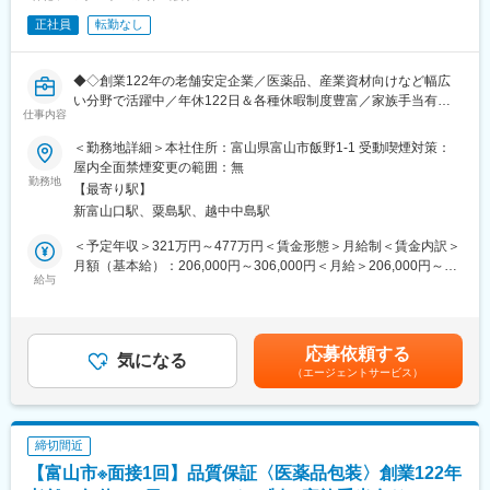
との平均では、月1～2校の制服変更の対応を行っております。
正社員
転勤なし
※生徒指導の先生や体育教師の方とお話し、「制服以外でも困りご
とないですか？」などの状況をヒアリングしたり、部活の大会に
訪問するなどの対応も時には発生します。
◆◇創業122年の老舗安定企業／医薬品、産業資材向けなど幅広
い分野で活躍中／年休122日＆各種休暇制度豊富／家族手当有り
■入社後について：
仕事内容
／各種資格取得支援有り／ワークライフバランスを整えながら働
先輩社員の同行から開始します。お客様とどのように接して、ど
ける環境◆◇
＜勤務地詳細＞本社住所：富山県富山市飯野1-1 受動喫煙対策：
のようなコミュケーションを取るのかを横で聞きながら学んで頂
屋内全面禁煙変更の範囲：無
きます。その後、先輩のフォローを受けながら徐々に担当顧客を
■職務概要：
勤務地
お任せします。商材知識等は入社後、着実に習得が可能な環境で
【最寄り駅】
昭北ラミネート工業では、医薬品・産業資材向けとして使うアル
すのでご安心ください。
新富山口駅、粟島駅、越中中島駅
ミニウム箔を使ったパッケージを製造しています。
そんな同社にて設備保全ポジションをお任せします。
＜予定年収＞321万円～477万円＜賃金形態＞月給制＜賃金内訳＞
■組織構成：
月額（基本給）：206,000円～306,000円＜月給＞206,000円～
組織全体で4名在籍しております。中途入社者も多く、すぐに馴染
＜具体的には＞
給与
306,000円＜昇給有無＞有＜残業手当＞有＜給与補足＞■手当
んでいける環境です。
・機械設備の保守／点検／管理
等：・役職手当・皆勤手当（3,000円）・食事補助金■交通費：・
・設備の稼働状況の監視およびトラブル対応
一部支給（上限：38,700円）■賞与：・年2回(前年度実績３か
■就業環境：
・生産効率向上のための設備改良／改善業務
月)・決算賞与 年1回（前年度実績）賃金はあくまでも目安の金額
◎繁忙期を過ぎると閑散期に入るため、お盆休みなどは通常10日
応募依頼する
・新規設備の導入、立ち上げ、調整作業
気になる
であり、選考を通じて上下する可能性があります。月給(月額)は固
間ほど設定されています。同社は変形労働制を採用しており繁忙
（エージェントサービス）
・設備関連の安全対策／記録管理
定手当を含めた表記です。
期には土曜日の出勤対応もございますが、それ以外は比較的残業
・工場内のユーティリティ設備（電気／空調／配管等）の保守管
なく休暇も取りやすくワークライフバランスが充実しています。
理
◎全国に菅公学生服株式会社のグループ会社があり、その地域ご
との採用となるため転勤はありません。
締切間近
■同社設備について：
【富山市※面接1回】品質保証〈医薬品包装〉創業122年
https://www.shohoku.co.jp/tokusyoku/