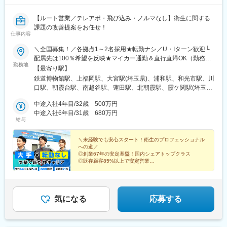
【ルート営業／テレアポ・飛び込み・ノルマなし】衛生に関する
課題の改善提案をお任せ！
仕事内容
＼全国募集！／各拠点1～2名採用★転勤ナシ／U・Iターン歓迎└
配属先は100％希望を反映★マイカー通勤＆直行直帰OK（勤務地
勤務地
や現場による）＼積極採用エリア／【北海道】北海道／旭川市、
【最寄り駅】
北見市、釧路市【東北】宮城県／仙台市【関東】茨城県／つくば
鉄道博物館駅、上福岡駅、大宮駅(埼玉県)、浦和駅、和光市駅、川
市 東京都／江東区、町田市、武蔵村山市 埼玉県
口駅、朝霞台駅、南越谷駅、蓮田駅、北朝霞駅、霞ケ関駅(埼玉
／さいたま市、ふじみ野市 神奈川県／横浜市、藤沢市、
県)、新座駅、川越駅、蕨駅、南浦和駅、西川口駅、さいたま新都
伊勢原市 山梨県／中央市【東海】岐阜県／羽島
中途入社4年目/32歳 500万円
心駅、武蔵浦和駅、所沢駅、北浦和駅、志木駅、草加駅、上尾
市 愛知県／名古屋市、知立市 三重県／四日市市
中途入社6年目/31歳 680万円
駅、東川口駅、谷塚駅、朝霞駅、春日部駅、戸田公園駅、東大宮
給与
【北信越】新潟県／新潟市、長岡市【関西】京都府／京都
駅、ふじみ野駅、越谷レイクタウン駅、東浦和駅、獨協大学前
市 大阪府／東大阪市 兵庫県／加古川市、神戸
駅、せんげん台駅、与野駅、熊谷駅、本川越駅、新所沢駅、越谷
市、西宮市【中国】鳥取県／米子市 岡山県／岡山市【四
＼未経験でも安心スタート！衛生のプロフェッショナル
駅、代々木駅、新宿駅、渋谷駅、池袋駅、四ツ谷駅、大手町駅(東
への道／
国】徳島県／徳島市 広島県／福山市【九州】福岡県／福
京都)、新秋津駅、品川駅、市ケ谷駅、石神井公園駅、馬喰町駅、
◎創業67年の安定基盤！国内シェアトップクラス
岡市 熊本県／熊本市 鹿児島県／鹿児島市※詳しい
京成金町駅、北千住駅、分倍河原駅、汐留駅、秋葉原駅、高田馬
◎既存顧客85%以上で安定営業
所在地は当社HPをご覧ください。
◎年休127日でプライベート充実
場駅、立川駅、小竹向原駅、下北沢駅、上野駅、大塚駅前駅、井
◎最長3年間の研修で未経験でも安心
https://www.ikari.co.jp/company/network/
の頭公園駅、蒲田駅、代々木上原駅、大崎駅、日比谷駅、目黒
駅、国立駅、神保町駅、九段下駅、浜松町駅、五反田駅、要町
駅、笹塚駅、武蔵砂川駅、淵野辺駅、愛甲石田駅、新羽駅、善行
気になる
応募する
駅、横浜駅、京急川崎駅、相模原駅、武蔵中原駅、三ツ境駅、武
蔵小杉駅、藤沢本町駅、戸塚駅、向ケ丘遊園駅、元町・中華街
駅、日吉駅(神奈川県)、溝の口駅、大倉山駅(神奈川県)、小田急相