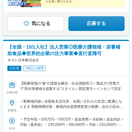
京成金町駅、北千住駅、分倍河原駅、汐留駅、秋葉原駅、高田馬
ルを身に着けられる
田駅、新津駅、豊栄駅、内野駅、西宮駅、西宮北口駅、芦屋駅(東
所在地は当社HPをご覧ください。
★分析・改善・提案まで一貫担当
場駅、立川駅、小竹向原駅、下北沢駅、上野駅、大塚駅前駅、井
海道本線)、甲子園駅、仁川駅、宝塚駅、姫路駅、新長田駅、明石
★手当充実＆年休127日
https://www.ikari.co.jp/company/network/
の頭公園駅、蒲田駅、代々木上原駅、大崎駅、日比谷駅、目黒
★資格取得を全面サポート
駅、尼崎駅(東海道本線)、神戸駅(兵庫県)、三ノ宮駅、新神戸駅、
駅、国立駅、神保町駅、九段下駅、浜松町駅、五反田駅、要町
羽島市役所前駅、岐阜羽島駅、岐阜駅、大垣駅、穂積駅、西岐阜
駅、笹塚駅、武蔵砂川駅、淵野辺駅、愛甲石田駅、新羽駅、善行
気になる
応募する
駅、新鵜沼駅、千葉駅、柏駅、松戸駅、市川駅、海浜幕張駅、栗
駅、横浜駅、京急川崎駅、相模原駅、武蔵中原駅、三ツ境駅、武
林公園駅、高松駅(香川県)、瓦町駅、高松築港駅、坂出駅、丸亀
蔵小杉駅、藤沢本町駅、戸塚駅、向ケ丘遊園駅、元町・中華街
駅、偕楽園駅、研究学園駅、牛久駅、水戸駅、取手駅、守谷駅、
駅、日吉駅(神奈川県)、溝の口駅、大倉山駅(神奈川県)、小田急相
つくば駅、土浦駅、工機前駅、日立駅、白山駅(新潟県)、すすきの
模原駅、鶴見駅、上大岡駅、桜木町駅、小田原駅、長津田駅、海
【全国・10/1入社】法人営業◎医療介護領域・栄養補
駅、北２４条駅、北広島駅、東尾道駅、福山駅、尾道駅、松永
老名駅(相模線)、あざみ野駅、本厚木駅、新百合ケ丘駅、相模大野
駅、備後赤坂駅、市立体育館前駅、熊本駅、新水前寺駅、上熊本
助食品◆世界的企業の注力事業◆直行直帰可
駅、寺田町駅、新大阪駅、梅田駅(地下鉄)、天王寺駅、野田駅(阪
駅(路面電車)、新越谷駅、北与野駅、上熊谷駅、川越市駅、南新宿
神線)、京橋駅(大阪府)、堺筋本町駅、和泉府中駅、鶴橋駅、東梅
ネスレ日本株式会社
駅、新宿西口駅、神泉駅、東池袋駅、麹町駅、二重橋前駅、秋津
田駅、桜ノ宮駅、天王寺駅前駅、日本橋駅(大阪府)、大阪難波駅、
駅、北品川駅、東日本橋駅、金町駅(東京都)、牛田駅(東京都)、府
正社員
5名以上採用
高槻駅、新今宮駅前駅、北野田駅、西梅田駅、森ノ宮駅、谷町六
中本町駅、新橋駅、岩本町駅、西早稲田駅、立川北駅、池ノ上
丁目駅、新今宮駅、茨木駅、西大橋駅、都島駅、天下茶屋駅、淀
駅、京成上野駅、大塚駅(東京都)、吉祥寺駅、京急蒲田駅、代々木
屋橋駅、緑地公園駅、大阪上本町駅、枚方市駅、肥後橋駅、弁天
【医療現場の“食”の課題を解決・社会貢献性◎／製品力×営業力
八幡駅、大崎広小路駅、有楽町駅、大門駅(東京都)、千川駅、代田
町駅、南方駅(大阪府)、玉造駅、十三駅、住道駅、堺東駅、西九条
で“高付加価値を提案する”スタイル／固定賞与＋インセンで安定収
橋駅、新高島駅、川崎駅、新丸子駅、登戸駅、日本大通り駅、高
駅、長田駅(大阪府)、春田駅、覚王山駅、知立駅、近鉄名古屋駅、
仕事内容
入／自宅から直行直帰でご自身の裁量でスケジュール調整可能／
津駅(神奈川県)、京急鶴見駅、緑町駅、海老名駅(相鉄・小田急)、
金山駅(愛知県)、共和駅、伏見駅(愛知県)、豊橋駅、矢場町駅、藤
年休123日・土日祝休】
西中島南方駅、大阪梅田駅(阪急線)、大阪阿部野橋駅、野田阪神
＜勤務地詳細＞全国各支店住所：全国いずれかの支店に配属とな
が丘駅(愛知県)、尾張一宮駅、戸田駅(愛知県)、上小田井駅、東岡
■業務内容
駅、大阪ビジネスパーク駅、本町駅、大阪梅田駅(阪神線)、近鉄日
ります 受動喫煙対策：敷地内全面禁煙変更の範囲：会社の定める
崎駅、大曽根駅、神宮前駅、豊田市駅、三郷駅(愛知県)、一社駅、
医療機関への自社製品の提案営業となります。
本橋駅、なんば駅(地下鉄)、高槻市駅、松屋町駅、西長堀駅、岸里
勤務地
事業所
鳴海駅、池下駅、江南駅(愛知県)、岩塚駅、神領駅、桜山駅、刈谷
医療機関の課題に応じて栄養補助食品の提案だけでなく施設が抱
駅、大江橋駅、谷町九丁目駅、宮之阪駅、なにわ橋駅、渡辺橋
駅、西春駅、塩釜口駅、大元駅、岡山駅、中庄駅、東岡山駅、西
＜予定年収＞550万円～700万円＜賃金形態＞月給制＜賃金内訳＞
える真の課題を”食”の観点から解決するためのソリューション提案
駅、伏屋駅、本山駅(愛知県)、名古屋駅、西高蔵駅、丸の内駅(愛
大寺駅、新倉敷駅、上島駅、浜松駅、曳馬駅、天竜川駅、助信
月額（基本給）：235,000円～350,000円＜月給＞235,000円～
を行います。
知県)、新豊橋駅、上前津駅、名鉄一宮駅、小田井駅、森下駅(愛知
駅、八幡駅(静岡県)、企救丘駅、南小倉駅、香春口三萩野駅、折尾
給与
350,000円＜昇給有無＞有＜残業手当＞無＜給与補足＞■年収は前
◇折衝相手：医師・看護師・栄養士・事務長など多岐に渡ります
県)、熱田駅、新豊田駅、中村公園駅、岡山駅前駅、自動車学校前