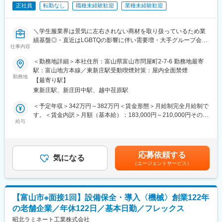
・土日祝休、年間休日数125日に加えてイベント休暇1日があり、
正社員
転勤なし
職種未経験歓迎
業種未経験歓迎
比較的お休みを確保しやすいです。
・平日でもプライベートな時間を確保しやすい環境です。
・休日出勤が発生する可能性がございますが代休を取得すること
＼学生服業界は景気に左右されない商材を取り扱っているため業
が可能ですのでご安心ください。
績基盤◎・直近はLGBTQの影響に伴い需要増・大手グループ会社
仕事内容
に属しながら地域密着で働ける環境有！／
■同社の特徴：
＜勤務地詳細＞本社住所：富山県富山市問屋町2-7-6 勤務地最寄
1917年の創業以来、100年以上にわたって企業活動を継続してい
■職務概要：
駅：富山地方本線／東新庄駅受動喫煙対策：屋内全面禁煙
ます。その途中には2002年の会社更生手続きという苦しい出来事
県内の中学校、高校へ「KANKO（カンコー）」ブランドを中心と
勤務地
もありましたが、取引先の支援を得ながら2006年には更生法手続
【最寄り駅】
したスクールウェア（制服・体操服）の提案営業を行います。学
きを終結し現在に至っています。会社更生手続き後株主の100%が
東新庄駅、新庄田中駅、越中荏原駅
校の教育理念、歴史、立地環境や目指す学校像、現状の課題等を
従業員となり、結果働く者たちが自分たちの進むべき道を主体的
理解し提案いたします。採用後も定期的に学校訪問しアフターフ
＜予定年収＞342万円～382万円＜賃金形態＞月給制完全月給制で
に選択できる体制となりました。
ォローを行います。
す。＜賃金内訳＞月額（基本給）：183,000円～210,000円その他
また、百貨店や量販店・制服専門店を訪問し新商品の提案や新入
給与
固定手当/月：45,000円＜月給＞228,000円～255,000円＜昇給有
変更の範囲：会社の定める業務
学商戦の販売活動、その他フォロー活動を行います。
無＞有＜残業手当＞有＜給与補足＞※予定年収はあくまでも目安の
金額であり、選考を通じて上下する可能性があります。■昇給：
■業務詳細：
2,000円～4,000円※過去実績月あたり■賞与：年2回（昨年実績：3
応募依頼する
学校の合格発表が行われてから入学するまでの時期である1月頃か
気になる
ヶ月分）■その他固定手当：営業手当賃金はあくまでも目安の金額
（エージェントサービス）
ら5月中頃までが繁忙期となり、この期間はほぼ学校や販売店への
であり、選考を通じて上下する可能性があります。月給(月額)は固
制服納品作業や採寸業務を行います。
定手当を含めた表記です。
それ以外の月は、定期的に学校や販売店に訪問し、商品や着用状
況、お困りごとなどのヒアリングを行いつつ、学校の制服変更の
【富山市※面接1回】設備保全・導入〈機械〉創業122年
ための制服・体操服検討会のお手伝いからアフターフォローまで
の老舗企業／年休122日／基本日勤／フレックス
を同社でサポートしていきます。
※現在月平均、全国20校～30校で制服変更を行っており、拠点ご
昭北ラミネート工業株式会社