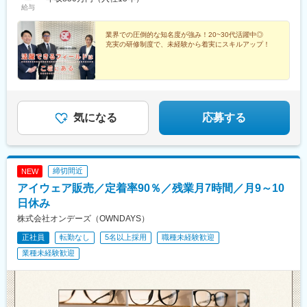
県)、東加古川駅、郡山駅(奈良県)、海南駅、備前西市駅、広域公
給与
川口市／千葉県千葉市・佐倉市／茨城県小美玉市■関西大阪府茨木
園前駅、燕三条駅、砺波駅、まつもと町屋駅、下曽根駅、雑餉隈
市・堺市／兵庫県宝塚市・加古川市／京都府京都市／滋賀県野州
駅、伏見駅(京都府)、利府駅、広丘駅、五百川駅
市／奈良県奈良市／和歌山県海南市■東海愛知県岩倉市・岡崎市／
業界での圧倒的な知名度が強み！20~30代活躍中◎
充実の研修制度で、未経験から着実にスキルアップ！
三重県鈴鹿市／静岡県沼津市・浜松市■中国・四国・九州香川県観
音寺市／岡山県岡山市／広島県広島市／福岡県北九州市・大野城
市■北信越福井県福井市／富山県砺波市／新潟県三条市／宮城県宮
城郡／長野県塩尻市／福島県本宮市受動喫煙対策あり
気になる
応募する
締切間近
NEW
アイウェア販売／定着率90％／残業月7時間／月9～10
日休み
株式会社オンデーズ（OWNDAYS）
正社員
転勤なし
5名以上採用
職種未経験歓迎
業種未経験歓迎