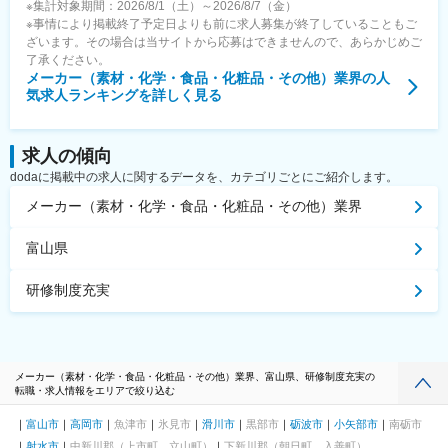
※集計対象期間：2026/8/1（土）～2026/8/7（金）
倉駅、西黒崎駅、東寺駅、四宮駅、五条駅(京都市営)、京都河原町
※事情により掲載終了予定日よりも前に求人募集が終了していることもご
駅、櫛田神社前駅、天神駅、水族館口駅、北１２条駅、大通駅、
ざいます。その場合は当サイトから応募はできませんので、あらかじめご
芦屋駅(阪神線)、鳴尾・武庫川女子大前駅、駒ケ林駅、高速神戸
了承ください。
駅、神戸三宮駅(阪神)、風の丘中間駅、犬山遊園駅、新千葉駅、今
メーカー（素材・化学・食品・化粧品・その他）業界
の人
橋駅、片原町駅(香川県)、資生館小学校前駅、二本木口駅、味噌天
気求人ランキングを詳しく見る
神前駅、県立体育館前駅
求人の傾向
dodaに掲載中の求人に関するデータを、カテゴリごとにご紹介します。
メーカー（素材・化学・食品・化粧品・その他）業界
富山県
研修制度充実
メーカー（素材・化学・食品・化粧品・その他）業界、富山県、研修制度充実の
転職・求人情報をエリアで絞り込む
富山市
高岡市
魚津市
氷見市
滑川市
黒部市
砺波市
小矢部市
南砺市
射水市
中新川郡（上市町、立山町）
下新川郡（朝日町、入善町）