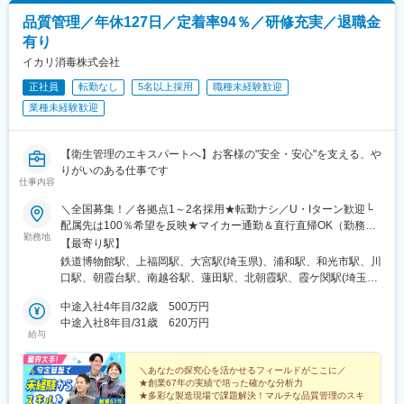
模原駅、鶴見駅、上大岡駅、桜木町駅、小田原駅、長津田駅、海
品質管理／年休127日／定着率94％／研修充実／退職金
老名駅(相模線)、あざみ野駅、本厚木駅、新百合ケ丘駅、相模大野
有り
駅、寺田町駅、新大阪駅、梅田駅(地下鉄)、天王寺駅、野田駅(阪
神線)、京橋駅(大阪府)、堺筋本町駅、和泉府中駅、鶴橋駅、東梅
イカリ消毒株式会社
田駅、桜ノ宮駅、天王寺駅前駅、日本橋駅(大阪府)、大阪難波駅、
正社員
転勤なし
5名以上採用
職種未経験歓迎
高槻駅、新今宮駅前駅、北野田駅、西梅田駅、森ノ宮駅、谷町六
業種未経験歓迎
丁目駅、新今宮駅、茨木駅、西大橋駅、都島駅、天下茶屋駅、淀
屋橋駅、緑地公園駅、大阪上本町駅、枚方市駅、肥後橋駅、弁天
町駅、南方駅(大阪府)、玉造駅、十三駅、住道駅、堺東駅、西九条
【衛生管理のエキスパートへ】お客様の"安全・安心"を支える、や
駅、長田駅(大阪府)、春田駅、覚王山駅、知立駅、近鉄名古屋駅、
りがいのある仕事です
金山駅(愛知県)、共和駅、伏見駅(愛知県)、豊橋駅、矢場町駅、藤
仕事内容
が丘駅(愛知県)、尾張一宮駅、戸田駅(愛知県)、上小田井駅、東岡
崎駅、大曽根駅、神宮前駅、豊田市駅、三郷駅(愛知県)、一社駅、
＼全国募集！／各拠点1～2名採用★転勤ナシ／U・Iターン歓迎└
鳴海駅、池下駅、江南駅(愛知県)、岩塚駅、神領駅、桜山駅、刈谷
配属先は100％希望を反映★マイカー通勤＆直行直帰OK（勤務地
勤務地
駅、西春駅、塩釜口駅、大元駅、岡山駅、中庄駅、東岡山駅、西
や現場による）＼積極採用エリア／【北海道】北海道／旭川市、
【最寄り駅】
大寺駅、新倉敷駅、上島駅、浜松駅、曳馬駅、天竜川駅、助信
北見市、釧路市【東北】宮城県／仙台市【関東】茨城県／つくば
鉄道博物館駅、上福岡駅、大宮駅(埼玉県)、浦和駅、和光市駅、川
駅、八幡駅(静岡県)、企救丘駅、南小倉駅、香春口三萩野駅、折尾
市 東京都／江東区、町田市、武蔵村山市 埼玉県
口駅、朝霞台駅、南越谷駅、蓮田駅、北朝霞駅、霞ケ関駅(埼玉
駅、小倉駅(福岡県)、黒崎駅、上鳥羽口駅、京都駅、竹田駅(京都
／さいたま市、ふじみ野市 神奈川県／横浜市、藤沢市、
県)、新座駅、川越駅、蕨駅、南浦和駅、西川口駅、さいたま新都
府)、京阪山科駅、烏丸駅、郡山富田駅、郡山駅(福島県)、安積永
伊勢原市 山梨県／中央市【東海】岐阜県／羽島
中途入社4年目/32歳 500万円
心駅、武蔵浦和駅、所沢駅、北浦和駅、志木駅、草加駅、上尾
盛駅、須賀川駅、福島駅(福島県)、東山公園駅(鳥取県)、米子駅、
市 愛知県／名古屋市、知立市 三重県／四日市市
中途入社8年目/31歳 620万円
駅、東川口駅、谷塚駅、朝霞駅、春日部駅、戸田公園駅、東大宮
給与
米子空港駅(鉄道)、安来駅、倉吉駅、常永駅、甲府駅、竜王駅、塩
【北信越】新潟県／新潟市、長岡市【関西】京都府／京都
駅、ふじみ野駅、越谷レイクタウン駅、東浦和駅、獨協大学前
崎駅、山梨市駅、韮崎駅、酒折駅、東比恵駅、博多駅、西鉄福岡
市 大阪府／東大阪市 兵庫県／加古川市、神戸
駅、せんげん台駅、与野駅、熊谷駅、本川越駅、新所沢駅、越谷
駅、中洲川端駅、北長岡駅、越後湯沢駅、浦佐駅、燕三条駅、浜
市、西宮市【中国】鳥取県／米子市 岡山県／岡山市【四
＼あなたの探究心を活かせるフィールドがここに／
駅、代々木駅、新宿駅、渋谷駅、池袋駅、四ツ谷駅、大手町駅(東
★創業67年の実績で培った確かな分析力
の宮駅、加古川駅、桜島桟橋通駅、鹿児島駅、札幌駅、さっぽろ
国】徳島県／徳島市 広島県／福山市【九州】福岡県／福
京都)、新秋津駅、品川駅、市ケ谷駅、石神井公園駅、馬喰町駅、
★多彩な製造現場で課題解決！マルチな品質管理のスキ
駅、旭川四条駅、深川駅、三郷駅(埼玉県)、東新潟駅、新潟駅、亀
岡市 熊本県／熊本市 鹿児島県／鹿児島市※詳しい