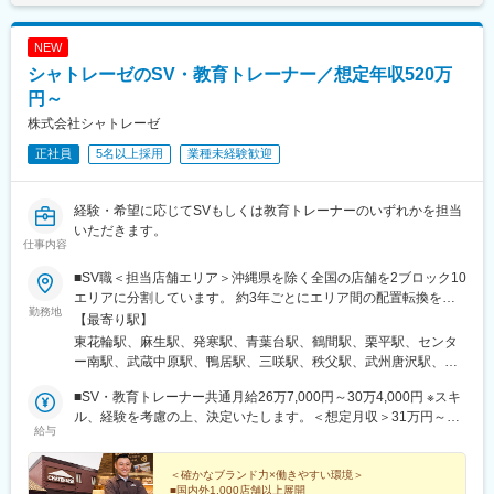
分駅、竜田口駅、宮崎駅、鹿児島中央駅前駅、古島駅、てだこ浦
西駅、西４丁目駅、青葉通一番町駅、宇都宮駅東口駅、本川越
NEW
駅、千葉中央駅、新宿駅(東京メトロ)、東銀座駅、井の頭公園駅、
シャトレーゼのSV・教育トレーナー／想定年収520万
東池袋駅、赤羽岩淵駅、立川駅、神奈川駅、溝の口駅、川崎駅、
グランドプラザ前駅、静岡駅、新豊田駅、近鉄名古屋駅、七条
円～
駅、高槻市駅、天王寺駅前駅、なんば駅(地下鉄)、北新地駅、千里
株式会社シャトレーゼ
中央駅(大阪モノレール)、元町駅(兵庫県)、山陽姫路駅、西田原本
正社員
5名以上採用
業種未経験歓迎
駅、岡山駅、倉敷市駅、立町駅、片原町駅(香川県)、県庁前駅(愛
媛県)、天神駅、櫛田神社前駅、平和通駅、中佐世保駅、鹿児島中
央駅、大通駅、勾当台公園駅、東宿郷駅、川越市駅、栄町駅(千葉
経験・希望に応じてSVもしくは教育トレーナーのいずれかを担当
県)、新宿駅、有楽町駅、都電雑司ケ谷駅、立川南駅、新高島駅、
いただきます。
高津駅(神奈川県)、国際会議場前駅、日吉町駅、名古屋駅、天王寺
仕事内容
駅、近鉄日本橋駅、大阪梅田駅(阪神線)、神戸三宮駅(阪急・神戸
高速)、西川緑道公園駅、胡町駅、市役所前駅(愛媛県)、天神南
■SV職＜担当店舗エリア＞沖縄県を除く全国の店舗を2ブロック10
駅、祇園駅(福岡県)、旦過駅、佐世保駅、都通駅
エリアに分割しています。 約3年ごとにエリア間の配置転換を行
勤務地
い、多様な経験を積みながらキャリア形成いただきます。・北海
【最寄り駅】
道・東北 ・北関東 ・埼玉千葉 ・東京神奈川 ・北陸甲信越 ・東海
東花輪駅、麻生駅、発寒駅、青葉台駅、鶴間駅、栗平駅、センタ
・近畿 ・兵庫中四国 ・九州※全国転勤が発生するポジションです※
ー南駅、武蔵中原駅、鴨居駅、三咲駅、秩父駅、武州唐沢駅、和
初任地希望エリアが御座いましたら面接時にご相談ください※直営
光市駅、祝園駅、西明石駅、梅島駅、新高島平駅、葛西駅、柴又
店舗がないエリアの研修は近隣エリア店舗で実施頂きます※車での
■SV・教育トレーナー共通月給26万7,000円～30万4,000円 ※スキ
駅、恵比寿駅、代々木公園駅、新宿御苑前駅、阿佐ケ谷駅、京成
移動がメインとなります（運転免許／経験必須）■教育トレーナー
ル、経験を考慮の上、決定いたします。＜想定月収＞31万円～44
曳舟駅、築地市場駅、永田町駅、池袋駅、白金台駅、乃木坂駅、
給与
職本社：山梨県甲府市下曽根町3440-1※全国店舗への出張あり
万円（月給＋諸手当）
自由が丘駅、中目黒駅、東小金井駅、羽村駅、大橋駅(福岡県)、茶
（月4～5回）受動喫煙対策：分煙
山駅(福岡県)、赤間駅、小淵沢駅、竜王駅、石和温泉駅、甲府駅、
＜確かなブランド力×働きやすい環境＞
国母駅、酒折駅、波高島駅、新琴似駅、センター北駅、二和向台
■国内外1,000店舗以上展開