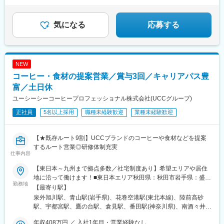
サンエー宮古島シティ 1F
駅、上尾駅、飯能駅、泊駅(三重県)、南が丘駅、甲府駅、帖佐駅、
駅(千葉県)、大阪梅田駅(阪神線)、五島町駅、神谷町駅、表参道
鹿児島中央駅前駅、羽後本荘駅、亀田駅、伊勢原駅、新綱島駅、
駅、上野御徒町駅、奥沢駅、泉体育館駅、東京国際クルーズター
横浜駅、たまプラーザ駅、ゆめが丘駅、京急鶴見駅、鴨居駅、海
気になる
応募する
ミナル駅、内幸町駅、西武新宿駅、淡路町駅、二重橋前駅、水道
老名駅(相鉄・小田急)、大船駅、平塚駅、汐入駅、みなとみらい
橋駅、立川南駅、天神南駅、旦過駅、三宮駅(神戸新交通)、西元町
駅、青葉台駅、センター北駅、北茅ケ崎駅、本厚木駅、相武台前
駅
駅、武蔵溝ノ口駅、京急川崎駅、藤沢駅、静岡駅、浜松駅、舞阪
駅、自動車学校前駅、野町駅、野々市駅(ＩＲいしかわ鉄道線)、宇
NEW
野気駅、森本駅、良川駅、小松駅、千葉ニュータウン中央駅、南
コーヒー・食材の提案営業／賞与3回／キャリアパス豊
酒々井駅、新津田沼駅、成田駅、京成千葉駅、稲毛海岸駅、幕張
豊砂駅、南船橋駅、船橋駅、柏の葉キャンパス駅、逆井駅、南柏
富／土日休
駅、新浦安駅、地区センター駅、ちはら台駅、木更津駅、宇野辺
ユーシーシーコーヒープロフェッショナル株式会社(UCCグループ)
駅、りんくうタウン駅、なんば駅(南海線)、長原駅(大阪府)、高槻
正社員
5名以上採用
職種未経験歓迎
業種未経験歓迎
駅、忍ケ丘駅、大日駅、河内天美駅、大阪難波駅、近鉄日本橋
駅、大阪梅田駅(阪急線)、大阪駅、近鉄八尾駅、和泉中央駅、滝尾
駅、大分駅、長崎駅(長崎県)、大塔駅、大村駅(長崎県)、出雲市
【★既存ルート9割】UCCブランドのコーヒーや食材などを提案
駅、高浜駅(島根県)、松江駅、辰巳駅、虎ノ門ヒルズ駅、国分寺
するルート営業◎研修体制充実
駅、明治神宮前駅、渋谷駅、飯田橋駅、有楽町駅、京成上野駅、
仕事内容
大森海岸駅、銀座一丁目駅、市場前駅、玉川上水駅、武蔵小山
駅、赤羽駅、自由が丘駅、学芸大学駅、立飛駅、大泉学園駅、南
【東日本～九州まで拠点多数／社宅制度あり】希望エリアや居住
砂町駅、東京テレポート駅、新橋駅、新宿三丁目駅、新宿駅(東京
地に沿って働けます！■東日本エリア秋田県：秋田市岩手県：盛岡
勤務地
メトロ)、秋葉原駅、大手町駅(東京都)、秋津駅、高幡不動駅、豊
市、花巻市宮城県：仙台市栃木県：宇都宮市■首都圏エリア東京
【最寄り駅】
田駅、吉祥寺駅、後楽園駅、池袋駅、錦糸町駅、立川北駅、北千
都：立川市神奈川：寒川町、相模原市千葉県：佐倉市埼玉県：川
泉外旭川駅、青山駅(岩手県)、花巻空港駅(東北本線)、陸前高砂
住駅、佐野市駅、氏家駅、宇都宮大学陽東キャンパス駅、江曽島
口市、熊谷市■中部エリア長野県：長野市、松本市静岡県：沼津市
駅、宇都宮駅、鷹の台駅、倉見駅、番田駅(神奈川県)、南酒々井
駅、石動駅、西鉄久留米駅、大保駅、天拝山駅、東中間駅、唐人
愛知県：岡崎市富山県：富山市石川県：金沢市福井県：福井市■近
駅、見沼代親水公園駅、上熊谷駅、附属中学前駅、平田駅(長野
町駅、西鉄福岡駅、竹下駅、福間駅、折尾駅、スペースワールド
畿エリア滋賀県：栗東市京都府：京都市大阪府：門真市、佐野市
年収408万円 ／ 入社1年目・営業経験なし