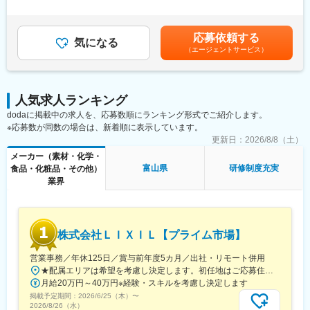
駅、小倉駅(福岡県)、黒崎駅、上鳥羽口駅、京都駅、竹田駅(京都
職・経験を考慮の上、決定致します。■昇給：年1回（4月）■賞
◇担当施設：急性期、回復期、療養病院をメインに80施設以上を
駅、新浜松駅、遠州病院駅、志井公園駅、平和通駅、黒崎駅前
府)、京阪山科駅、烏丸駅、郡山富田駅、郡山駅(福島県)、安積永
与：年2回（6月・12月）■評価体制：実績と行動評価の両面から
担当
駅、くいな橋駅、九条駅(京都府)、山科駅、四条駅(京都市営)、曽
盛駅、須賀川駅、福島駅(福島県)、東山公園駅(鳥取県)、米子駅、
評価を実施。賞与は固定部分と変動部分（インセンティブ）で構
◇業務内容
根田駅、中浜駅、祇園駅(福岡県)、天神南駅、呉服町駅(福岡県)、
応募依頼する
米子空港駅(鉄道)、安来駅、倉吉駅、常永駅、甲府駅、竜王駅、塩
気になる
成されています。■上記に加えて借上社宅制度あり賃金はあくまで
・自社製品の紹介や栄養に関する最新の学術情報の提供（診断ツ
鹿児島駅前駅、さくら夙川駅、芦屋川駅、久寿川駅、宝塚南口
（エージェントサービス）
崎駅、山梨市駅、韮崎駅、酒折駅、東比恵駅、博多駅、西鉄福岡
も目安の金額であり、選考を通じて上下する可能性があります。
ール+製品+根拠となる学術情報）
駅、山陽姫路駅、西代駅、山陽明石駅、ハーバーランド駅、三宮
駅、中洲川端駅、北長岡駅、越後湯沢駅、浦佐駅、燕三条駅、浜
月給(月額)は固定手当を含めた表記です。
・顧客のニーズをヒアリングし、症例に応じた提案を実施
駅(神戸新交通)、ハーブ園山麓駅、江吉良駅、新羽島駅、名鉄岐阜
の宮駅、加古川駅、桜島桟橋通駅、鹿児島駅、札幌駅、さっぽろ
・病院経営や現場が抱える医療課題を特定し、PJ型の提案・実行
駅、鵜沼駅、京成千葉駅、市川真間駅、栗林駅、狸小路駅、山頂
駅、旭川四条駅、深川駅、三郷駅(埼玉県)、東新潟駅、新潟駅、亀
・データに基づき開発された活動プログラムと、高品質な製品、
人気求人ランキング
駅(千光寺山)、熊本駅前駅、新水前寺駅前駅、上熊本駅、新宿三丁
田駅、新津駅、豊栄駅、内野駅、西宮駅、西宮北口駅、芦屋駅(東
提案アプリ等を活用しながら、効率的に営業活動を行います。
目駅、新宿駅(東京メトロ)、都電雑司ケ谷駅、東京駅、高輪ゲート
dodaに掲載中の求人を、応募数順にランキング形式でご紹介します。
海道本線)、甲子園駅、仁川駅、宝塚駅、姫路駅、新長田駅、明石
◇営業スタイル（例）
ウェイ駅、馬喰横山駅、京成関屋駅、築地市場駅、神田駅(東京
※応募数が同数の場合は、新着順に表示しています。
駅、尼崎駅(東海道本線)、神戸駅(兵庫県)、三ノ宮駅、新神戸駅、
9:00～ 顧客先へ直行し、顧客を順次訪問（2~3施設）
都)、立川南駅、新代田駅、稲荷町駅(東京都)、向原駅(東京都)、蓮
更新日：
2026/8/8（土）
羽島市役所前駅、岐阜羽島駅、岐阜駅、大垣駅、穂積駅、西岐阜
11:00～顧客からの問い合わせ対応や特約店との情報交換
沼駅、銀座駅、水道橋駅、芝公園駅、北参道駅、高島町駅、武蔵
駅、新鵜沼駅、千葉駅、柏駅、松戸駅、市川駅、海浜幕張駅、栗
メーカー（素材・化学・
12:00～昼食
溝ノ口駅、馬車道駅、海老江駅、長堀橋駅、なんば駅(南海線)、Ｊ
林公園駅、高松駅(香川県)、瓦町駅、高松築港駅、坂出駅、丸亀
富山県
研修制度充実
食品・化粧品・その他）
13:00～顧客訪問 Web面談の実施（3~4施設）
Ｒ難波駅、大阪城北詰駅、動物園前駅、大阪駅、谷町四丁目駅、
駅、偕楽園駅、研究学園駅、牛久駅、水戸駅、取手駅、守谷駅、
業界
17:00～メールチェック／資料準備／説明会資料の準備
四ツ橋駅、北天下茶屋駅、北浜駅(大阪府)、名鉄名古屋駅、駅前
つくば駅、土浦駅、工機前駅、日立駅、白山駅(新潟県)、すすきの
18:30 帰宅
駅、栄駅(愛知県)、西一宮駅、ナゴヤドーム前矢田駅、熱田神宮西
駅、北２４条駅、北広島駅、東尾道駅、福山駅、尾道駅、松永
ご自宅からの直行直帰型となるため、行動予定は各自の裁量でコ
駅、西川緑道公園駅、第一通り駅、志井駅(北九州高速鉄道)、西小
駅、備後赤坂駅、市立体育館前駅、熊本駅、新水前寺駅、上熊本
ントロール可能です。メンバーとは日々の電話・チャットでのコ
倉駅、西黒崎駅、東寺駅、四宮駅、五条駅(京都市営)、京都河原町
駅(路面電車)、新越谷駅、北与野駅、上熊谷駅、川越市駅、南新宿
株式会社ＬＩＸＩＬ【プライム市場】
ミュニケーションに加え、月に1度の支店会議などで顔合わせる機
駅、櫛田神社前駅、天神駅、水族館口駅、北１２条駅、大通駅、
駅、新宿西口駅、神泉駅、東池袋駅、麹町駅、二重橋前駅、秋津
会があります。
芦屋駅(阪神線)、鳴尾・武庫川女子大前駅、駒ケ林駅、高速神戸
駅、北品川駅、東日本橋駅、金町駅(東京都)、牛田駅(東京都)、府
営業事務／年休125日／賞与前年度5カ月／出社・リモート併用
駅、神戸三宮駅(阪神)、風の丘中間駅、犬山遊園駅、新千葉駅、今
中本町駅、新橋駅、岩本町駅、西早稲田駅、立川北駅、池ノ上
★配属エリアは希望を考慮し決定します。初任地はご応募住所での配属となります。入社後、転勤が伴う異動に関しては、必ず勤務地のご希望も確認した上で決定します。【配属オフィス一覧】■東京都品川区西品川1丁目1-1 大崎ガーデンタワー■愛知県名古屋市中村区名駅南4丁目11-40■京都府京都市伏見区竹田田中宮町103 ■大阪府大阪市中央区本町2丁目6-8 センバ・セントラルビル9F■大阪府箕面市萱野4丁目5-45■広島県広島市安佐南区西原6丁目11-8■福岡県福岡市博多区半道橋2-15-10 SOLAビル★出社とリモートワークを併用しながらの勤務となります。 業務に慣れるまでは、原則出社となります。 慣れてきたら少しずつリモートの日を増やし、最終的には週1～3日ほどの出社となる予定です（目安：～入社6カ月）。※受動喫煙対策：あり
■担当製品
橋駅、片原町駅(香川県)、資生館小学校前駅、二本木口駅、味噌天
駅、京成上野駅、大塚駅(東京都)、吉祥寺駅、京急蒲田駅、代々木
月給20万円～40万円※経験・スキルを考慮し決定します
「アイソカル」など医療・介護など特別な栄養管理が必要な方向
神前駅、県立体育館前駅
八幡駅、大崎広小路駅、有楽町駅、大門駅(東京都)、千川駅、代田
掲載予定期間：
けの栄養補助食品や流動食となります。当社の製品は他社にない
2026/6/25（木）
〜
橋駅、新高島駅、川崎駅、新丸子駅、登戸駅、日本大通り駅、高
2026/8/26（水）
機能を持ったものが多く、それ故に単価で勝負するのではなく付