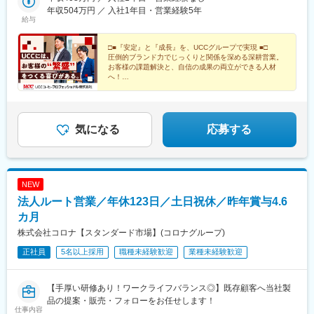
県)、大場駅、東岡崎駅、朝菜町駅、三ツ屋駅、福井口駅、手原
駅、大牟田駅、大橋駅(福岡県)、博多駅、戸畑駅、小倉駅(福岡
兵庫県：豊岡市、神戸市、姫路市■中国エリア鳥取県：鳥取市島根
年収504万円 ／ 入社1年目・営業経験5年
駅、上鳥羽口駅、門真市駅、鶴原駅、豊岡駅(兵庫県)、医療センタ
給与
県)、郡山駅(福島県)、伊達駅、別府駅(兵庫県)、西神中央駅、神戸
県：松江市岡山県：岡山市広島県：広島市香川県：高松市愛媛
ー駅、山陽姫路駅、湖山駅、南宍道駅、八浜駅、伴中央駅、花園
三宮駅(阪神)、甲子園駅、仁川駅、学園都市駅、ハーバーランド
県：松山市徳島県：徳島市高知県：高知市■九州エリア福岡県：福
駅(香川県)、久米駅、阿波富田駅、桟橋通三丁目駅、貝塚駅(福岡
駅、道場南口駅、飾磨駅、浦添前田駅、てだこ浦西駅、小禄駅、
岡市鹿児島県：鹿児島市
□■『安定』と『成長』を、UCCグループで実現 ■□
県)、慈眼寺駅、南公園駅、計算科学センター駅
圧倒的ブランド力でじっくりと関係を深める深耕営業。
古島駅、おもろまち駅、木曽川駅、栄生駅、栄町駅(愛知県)、名古
お客様の課題解決と、自信の成果の両立ができる人材
屋駅、東海通駅、西高蔵駅、大須観音駅、岡山駅前駅、京都駅、
へ！
水道町駅、熊本駅前駅、東飯能駅、南四日市駅、鹿児島中央駅、
＃既存顧客9割のルート営業
綱島駅、新高島駅、下飯田駅、馬車道駅、海老名駅(相模線)、横須
＃完全週休2日制・土日休
＃借上社宅や社内資格など福利厚生充実
賀駅、茅ケ崎駅、溝の口駅、川崎駅、石上駅、新静岡駅、新浜松
駅、津田沼駅、千葉駅、京成船橋駅、公園駅、茨木駅、なんば駅
気になる
応募する
(地下鉄)、高槻市駅、日本橋駅(大阪府)、梅田駅(地下鉄)、西梅田
駅、長崎駅前駅、虎ノ門駅、原宿駅、神泉駅、牛込神楽坂駅、銀
座駅、上野駅、大森駅(東京都)、桜街道駅、西小山駅、赤羽岩淵
駅、九品仏駅、高松駅(東京都)、台場駅、汐留駅、新宿御苑前駅、
NEW
新宿西口駅、岩本町駅、東京駅、新秋津駅、程久保駅、春日駅(東
京都)、住吉駅(東京都)、立川駅、陽東３丁目駅、朝倉街道駅、通
法人ルート営業／年休123日／土日祝休／昨年賞与4.6
谷駅、天神駅、祇園駅(福岡県)、平和通駅、三宮・花時計前駅、久
カ月
寿川駅、神戸駅(兵庫県)、赤嶺駅、名鉄名古屋駅、矢場町駅、西川
株式会社コロナ【スタンダード市場】(コロナグループ)
緑道公園駅、九条駅(京都府)、熊本城・市役所前駅、二本木口駅、
追分駅(三重県)、都通駅、高島町駅、高津駅(神奈川県)、日吉町
正社員
5名以上採用
職種未経験歓迎
業種未経験歓迎
駅、第一通り駅、京成津田沼駅、栄町駅(千葉県)、東海神駅、井野
駅(千葉県)、大阪梅田駅(阪神線)、五島町駅、神谷町駅、表参道
駅、上野御徒町駅、奥沢駅、泉体育館駅、東京国際クルーズター
【手厚い研修あり！ワークライフバランス◎】既存顧客へ当社製
ミナル駅、内幸町駅、西武新宿駅、淡路町駅、二重橋前駅、水道
品の提案・販売・フォローをお任せします！
仕事内容
橋駅、立川南駅、天神南駅、旦過駅、三宮駅(神戸新交通)、西元町