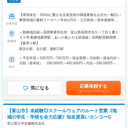
正社員
【環境保全・SDGsに繋がる生産技術や調達業務をお任せ／幅広い
事業領域の素材メーカー／年休125日・土日祝休／産休後復帰率
仕事内容
100％・子育てサポート制度充実／平均有給休暇取得日数15日／
住宅手当等の福利厚生◎】
＜勤務地詳細＞高岡事業所住所：富山県高岡市吉久一丁目１番１
４５号 勤務地最寄駅：あいの風とやま鉄道線／高岡駅受動喫煙対
■業務内容：
勤務地
策：屋内全面禁煙変更の範囲：会社の定める事業所
【最寄り駅】
・新事業立ち上げのための生産技術や原料の調達業務など
新吉久駅、吉久駅、能町口駅
・中国語を使用した通訳業務
※ 通常業務として生産技術や調達などの業務に従事しますが、海
＜予定年収＞530万円～700万円＜賃金形態＞月給制＜賃金内訳＞
外取引先とのやり取りの中で中国語を使用することがありますの
月額（基本給）：290,000円～400,000円＜月給＞290,000円～
で、ビジネスレベルの中国語が必要となります
給与
400,000円＜昇給有無＞有＜残業手当＞有＜給与補足＞※経験や能
※ 子会社の業務を兼務するかたちとなります。また、将来的な富
力を考慮したうえで決定します。■賞与：年2回■昇給：年1回賃金
山県内の子会社へ出向の可能性があります。
はあくまでも目安の金額であり、選考を通じて上下する可能性が
あります。月給(月額)は固定手当を含めた表記です。
応募依頼する
■組織体制：
気になる
（エージェントサービス）
10名程度
■業務の魅力
・0から工場立ち上げの業務に携われます
【富山市】未経験◎スクールウェアのルート営業《地
・グローバルな業務に取り組むことができます
域の学生・学校を全力応援》知名度高いカンコーG
■就業環境：
富山菅公学生服株式会社