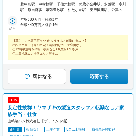
県習志野市/柏市/鴨川市/成田市埼玉県さいたま市/熊谷市＜北海道
越中島駅、中村橋駅、千住大橋駅、武蔵小金井駅、安善駅、寒川
＞北海道札幌市/旭川市/苫小牧市/帯広市/北見市/亀田郡＜東北＞青
駅、原当麻駅、幕張豊砂駅、柏たなか駅、安房鴨川駅、公津の杜
森県青森市/八戸市/弘前市秋田県秋田市山形県酒田市/山形市宮城
駅、南与野駅、明戸駅、東札幌駅、大中山駅、南永山駅、沼ノ端
県仙台市岩手県盛岡市/西磐井郡福島県福島市/郡山市/会津若松市/
年収380万円／経験2年
駅、柏林台駅、西北見駅、青森駅、八戸駅、運動公園前駅(青森
いわき市＜北関東信越＞栃木県宇都宮市/足利市群馬県高崎市茨城
年収440万円／経験4年
県)、泉外旭川駅、荒井駅(宮城県)、岩手飯岡駅、山ノ目駅、羽前
給与
県水戸市新潟県新潟市/長岡市長野県長野市/北佐久郡/塩尻市山梨
千歳駅、東酒田駅、笹木野駅、安積永盛駅、会津若松駅、赤井
県中央市静岡県静岡市/駿東郡＜中部＞愛知県名古屋市/豊田市/豊
駅、東武宇都宮駅、井野駅(群馬県)、福居駅、東水戸駅、東新潟
【暮らしに必要不可欠な“食”を支える／創業60年以上】
橋市静岡県浜松市岐阜県羽島郡三重県津市石川県金沢市富山県富
駅、押切駅、附属中学前駅、御代田駅、広丘駅、小井川駅、新静
◎担当エリアは原則固定！突発的なコース変更なし
山市＜西日本＞大阪府大阪市京都府京都市兵庫県神戸市岡山県岡
岡駅、三島広小路駅、八田駅(関西本線)、北野桝塚駅、浜松駅、岐
◎17時半定時＆早朝・夜勤なし&残業月20H以内
山市広島県広島市福岡県福岡市
南駅、市役所前駅(愛知県)、高茶屋駅、西金沢駅、婦中鵜坂駅、関
◎土日祝休み／全国エリア募集
◎コミュニケーション力が活かせる
目駅、十条駅(京都府・近鉄線)、石屋川駅、備前西市駅、井口駅
◎賞与年2回！手当も充実
(広島県)、貝塚駅(福岡県)、豊島園駅(西武線)、牛田駅(東京都)、浅
野駅、八田駅(名古屋市営)、関目成育駅、上鳥羽口駅、御影駅(兵
庫県・阪神線)、豊島園駅(都営線)、京成関屋駅、武蔵白石駅、新
気になる
応募する
森古市駅、住吉駅(兵庫県・阪神線)
NEW
安定性抜群！ヤマザキの製造スタッフ／転勤なし／家
族手当・社食
山崎製パン株式会社【プライム市場】
正社員
転勤なし
上場企業
5名以上採用
職種未経験歓迎