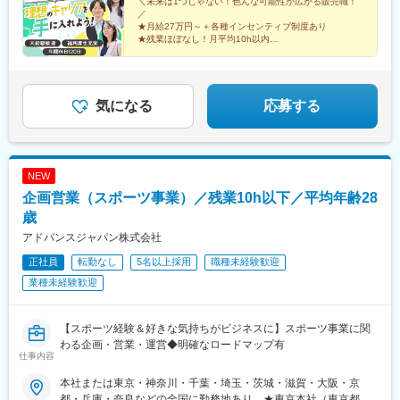
さつき平1-1-1MAGAドン・キホーテ三郷 B1F■テルルイトーヨー
＼未来は1つじゃない！色んな可能性が広がる販売職！
／
カドー横浜別所店神奈川県横浜市南区別所1-14-1イトーヨーカド
★月給27万円～＋各種インセンティブ制度あり
ー横浜別所店1階■テルルそよら横浜高田店神奈川県横浜市港北区
★残業ほぼなし！月平均10h以内
高田西1-1-47 2階■テルルアリオ鷲宮店埼玉県久喜市久本寺谷田7-
★全国に勤務地あり！希望を考慮＆転勤なし
販売⇒特販⇒ラウンダー⇒SVの仕事も経験。
1アリオ鷲宮2階230区画
社内職へのキャリアチェンジも！
気になる
応募する
NEW
企画営業（スポーツ事業）／残業10h以下／平均年齢28
歳
アドバンスジャパン株式会社
正社員
転勤なし
5名以上採用
職種未経験歓迎
業種未経験歓迎
【スポーツ経験＆好きな気持ちがビジネスに】スポーツ事業に関
わる企画・営業・運営◆明確なロードマップ有
仕事内容
本社または東京・神奈川・千葉・埼玉・茨城・滋賀・大阪・京
都・兵庫・奈良などの全国に勤務地あり。★東京本社（東京都豊