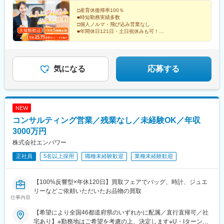
都伏見桃山店、京都河原町駅前店、洛北阪急スクエア店◆大阪：
梅屋敷駅(東京都)、曙橋駅、上社駅、東別院駅、桃山御陵前駅、祇
豊中店、大阪阿倍野センタービル店◆兵庫：芦屋ラポルテ店、神
□産育休復帰率100％
園四条駅、元田中駅、岡町駅、大阪阿部野橋駅、神戸三宮駅(阪
■時短勤務実績多数
戸三ノ宮店、イオンタウン東加古川店、姫路市川橋通り店 【中四
急・神戸高速)、芦屋川駅、倉敷市駅、紙屋町西駅、鎌田駅、四ツ
□個人ノルマ・飛び込み営業なし
国エリア】◆岡山：岡山東川原店、倉敷店、アリオ倉敷店◆広
谷駅、中書島駅、三条駅(京都府)、天王寺駅、神戸三宮駅(阪神)、
■年間休日121日・土日祝休みも可！
島：広島店、広島観音店◆愛媛：今治店、松山余戸店、松山店 ※
□残業月5h以下
本通駅
受動喫煙防止対策：オフィス内禁煙
＼未経験の方も、ブランクがある方もOK♪／
「人と接することが好き」という思いを活かして活躍し
ませんか？
気になる
応募する
NEW
コンサルティング営業／残業なし／未経験OK／年収
3000万円
株式会社エンパワー
正社員
5名以上採用
職種未経験歓迎
業種未経験歓迎
【100%反響型×年休120日】買取フェアでバッグ、時計、ジュエ
リーなどご依頼いただいたお品物の買取
仕事内容
【希望により全国46都道府県のいずれかに配属／直行直帰可／社
宅あり】※勤務地はご希望を考慮の上、決定します※U・Iターン歓