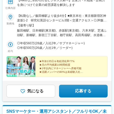
【AI時代に求められるビジネス人材へ】営業力・IT知識・企画力
を身につけて企業の経営課題を解決します
仕事内容
【転勤なし／飯田橋駅より徒歩4分】■東京本社：東京都新宿区神
楽坂1-2 研究社英語センタービル3階＜交通アクセス＞◎JR飯田
勤務地
橋駅 西口より徒歩4分◎東京メトロ飯田橋駅 B3出口より徒歩4分※
【最寄り駅】
担当プロジェクトにより、将来的にリモートワーク（在宅勤務）
飯田橋駅、日本橋駅(東京都)、赤坂駅(東京都)、六本木駅、芝浦ふ
も可能です！
頭駅、新橋駅、新宿三丁目駅、都庁前駅、高田馬場駅、水道橋
駅、後楽園駅、上野御徒町駅、浅草駅(ＴＸ)、押上駅、錦糸町駅、
◎年収560万(28歳／入社2年／サブマネージャー)
青海駅(東京都)、豊洲駅、有明駅(東京都)、亀戸駅、木場駅(東京
◎年収500万(26歳／入社1年／リーダー)
都)、天王洲アイル駅、立会川駅、大崎広小路駅、自由が丘駅、蒲
給与
田駅、流通センター駅、二子玉川駅、三軒茶屋駅、経堂駅、渋谷
駅、明治神宮前駅、原宿駅、恵比寿駅、中野駅(東京都)、荻窪駅、
★年休135日＆有給消化率77%
池袋駅、向原駅(東京都)、都電雑司ケ谷駅、赤羽駅、南千住駅、東
★月の平均残業10時間程度
武練馬駅、光が丘駅、北千住駅、亀有駅、西葛西駅、吉祥寺駅、
★1年以内にマネージャーへ昇格可能
井の頭公園駅、三鷹駅、府中競馬正門前駅、調布駅、町田駅、南
★活躍メンバーの90%は未経験入社
★ベストベンチャー100選出企業
町田グランベリーパーク駅、豊田駅、国分寺駅、立川北駅、高松
★完全週休2日制（土日祝）／残業月平均10.1h以下
駅(東京都)、昭島駅、八王子駅、南大沢駅、多摩センター駅、京王
よみうりランド駅、武蔵引田駅、新高島駅、横浜駅、元町・中華
街駅、伊勢佐木長者町駅、神奈川駅、新横浜駅、大倉山駅(神奈川
気になる
応募する
県)、新綱島駅、センター北駅、鴨居駅、たまプラーザ駅、長津田
駅、二俣川駅、戸塚駅、上大岡駅、鳥浜駅、緑園都市駅、京急川
崎駅、川崎駅、新丸子駅、溝の口駅、向ケ丘遊園駅、新百合ケ丘
駅、橋本駅(神奈川県)、上溝駅、相模大野駅、汐入駅、横須賀中央
SNSマーケター・運用アシスタント／フルリモOK／未
駅、平塚駅、鎌倉駅、大船駅、藤沢駅、辻堂駅、石上駅、小田原