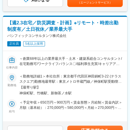
駅(阪急線)、芦屋駅(東海道本線)、大津駅、草津駅(滋賀県)、彦根
は固定手当を含めた表記です。
（エージェントサービス）
└ 各種施設の計画、基本設計・実施設計を実施
駅、八日市駅、倉敷市駅、岡山駅、津山駅、広島駅、福山駅、呉
・PM/CM（発注者支援）業務
駅、西条駅(広島県)、尾道駅、下関駅、山口駅(山口県)、宇部駅、
└ 現地事務所に常駐し、プロジェクト全体の総合調整を担当
鳥取駅、米子駅、境港駅、松江駅、出雲市駅、高知駅、古津賀
└ 年度計画の整理、工事進捗管理、コスト管理、課題抽出と対応
駅、ＪＲ松山駅前駅、今治駅、宇和島駅、高松駅(香川県)、丸亀
【週2.3在宅／防災調査・計画】※リモート・時差出勤
└ 発注者（防衛省等）の立場で工事全体をマネジメント
駅、徳島駅、阿南駅、鳴門駅、久留米駅、小倉駅(福岡県)、大牟田
制度有／土日祝休／業界最大手
駅、筑紫駅、天神駅、大分駅、別府駅(大分県)、中津駅(大分県)、
■働く環境：
パシフィックコンサルタンツ株式会社
宮崎駅、延岡駅、都城駅、鹿児島駅、熊本駅、佐賀駅、長崎駅(長
（1）長期的に働き続けられる環境
崎県)、佐世保駅、那覇空港駅(鉄道)、秋葉原駅、高田馬場駅、綾
正社員
5名以上採用
働きがいを感じながら、能力を100％発揮し成果をあげることが
瀬駅、豊田駅、溝の口駅、なんば駅(地下鉄)、心斎橋駅、天王寺
できるよう、多様な働き方の推進・定着を強化。
駅、金山駅(愛知県)、伏見駅(愛知県)、博多駅、中洲川端駅、山科
（2）在宅勤務可（週に2～3回程度）
駅、久喜駅、本八幡駅(総武線)、大宮駅(埼玉県)、さっぽろ駅、函
～創業68年以上の業界最大手・土木・建築系総合コンサルタント/
在宅勤務、サテライトオフィスの他に、移動時間の有効活用を目
館駅前駅、津軽五所川原駅、田茂山駅、あおば通駅、曽根田駅、
在宅勤務可/ワークライフバランス〇/福利厚生充実/キャリアアッ
的として、モバイルワークを活用しています。
仕事内容
鷹巣駅、工機前駅、佐貫駅、宇都宮駅東口駅、今市駅、中央前橋
プ、就業環境改善が見込める魅力案件～
（3）時差出勤制度
駅、西桐生駅、川口駅、北朝霞駅、新代田駅、蓮沼駅、西葛西
＜勤務地詳細1＞本社住所：東京都千代田区神田錦町3-22 (テラス
オフィスへの出社、テレワークを問わず、時差出勤制度を取り入
駅、牛田駅(東京都)、板橋区役所前駅、京王八王子駅、北品川駅、
■業務内容：
スクエア)勤務地最寄駅：東京メトロ半蔵門線／神保町駅受動喫煙
れています。社員は、始業時刻を5:00～11:00の間で選択できま
赤羽岩淵駅、新宿駅(東京メトロ)、東池袋駅、不動前駅、住吉駅
業界最大手・土木・建築系総合コンサルタントである当社にて、
勤務地
対策：屋内全面禁煙＜勤務地詳細2＞全国事業所のいずれか住所：
す。
【最寄り駅】
(東京都)、六本木一丁目駅、布田駅、稲荷町駅(東京都)、立川北
防災全般に関する調査・計画（地域防災、危機管理、BCP、企業
47都道府県 受動喫煙対策：屋内全面禁煙変更の範囲：本文参照
（4）ワークライフバランス
神保町駅、竹橋駅、新御茶ノ水駅
駅、三越前駅、二重橋前駅、桜街道駅、京成船橋駅、京成千葉
防災等）を担当いただきます。
毎週水曜日はノー残業デーです。同業他社にも働きかけを行い、
駅、北習志野駅、野田市駅、京成成田駅、仲ノ町駅、逸見駅、新
＜予定年収＞650万円～900万円＜賃金形態＞月給制＜賃金内訳＞
年に2回の業界一斉ノー残業デーも主導しています。
高島駅、京急川崎駅、北茅ケ崎駅、和田塚駅、入谷駅(神奈川県)、
■ 業務内容
月額（基本給）：270,000円～580,000円＜月給＞270,000円～
逗子・葉山駅、西松本駅、岩村田駅、南豊科駅、志貴野中学校前
（1）インフラ防災・DX：河川、砂防、上下水、港湾、道路、鉄
給与
580,000円＜昇給有無＞有＜残業手当＞有＜給与補足＞■昇給：年
■企業魅力
駅、新魚津駅、北鉄金沢駅、福井駅、新浜松駅、新静岡駅、新豊
道などの施設管理者向けの災害リスク評価、防災計画、防災教
1回（10月）の評価による■賞与：年2回（6月・12月）※賞与は業
国内外に貢献する業界シェアトップクラスの「技術・知識集団」
橋駅、近鉄名古屋駅、尾張一宮駅、名鉄岐阜駅、名電各務原駅、
育・訓練、防災情報システムなど企画・提案、調査・計画／防災
績連動、入社日により在籍期間按分あり賃金はあくまでも目安の
であり、68年以上の歴史を有する土木・建築系総合コンサルタン
新可児駅、ＪＲ河内永和駅、大阪梅田駅(阪急線)、九条駅(京都
DX推進
金額であり、選考を通じて上下する可能性があります。月給(月額)
ト業界のリーディングカンパニー。