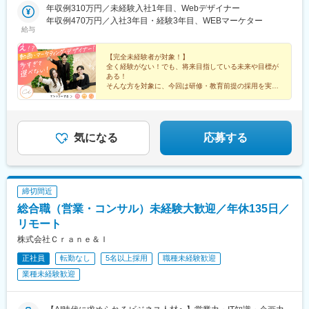
年収例310万円／未経験入社1年目、Webデザイナー
柏駅、東京駅、大手町駅(東京都)、新宿駅、新宿駅(東京メトロ)、
年収例470万円／入社3年目・経験3年目、WEBマーケター
新宿三丁目駅、池袋駅、東池袋駅、五反田駅、六本木駅、品川
給与
駅、有楽町駅、銀座駅、銀座一丁目駅、浜松町駅、大門駅(東京
都)、渋谷駅、上野駅、京成上野駅、錦糸町駅、恵比寿駅、水道橋
【完全未経験者が対象！】
駅、後楽園駅、木場駅(東京都)、中目黒駅、中野駅(東京都)、横浜
全く経験がない！でも、将来目指している未来や目標が
駅、川崎駅、桜木町駅、武蔵小杉駅、溝の口駅、武蔵溝ノ口駅、
ある！
西梅田駅、大阪駅、大阪梅田駅(阪神線)、梅田駅(地下鉄)、大阪梅
そんな方を対象に、今回は研修・教育前提の採用を実施
いたします！
田駅(阪急線)、心斎橋駅、なんば駅(地下鉄)、大阪難波駅、なんば
＃フルリモート＃独立＃フリーランスなど…
駅(南海線)、天王寺駅、博多駅、天神駅、名古屋駅、内幸町駅、落
将来、多様なキャリアをつかみ取れ！
合駅(東京都)、西４丁目駅、狸小路駅、二重橋前駅、大崎広小路
駅、乃木坂駅、高輪台駅、竹芝駅、神泉駅、稲荷町駅(東京都)、住
気になる
応募する
吉駅(東京都)、代官山駅、春日駅(東京都)、新高島駅、京急川崎
駅、新丸子駅、長堀橋駅、大阪阿部野橋駅、祇園駅(福岡県)、西鉄
福岡駅、近鉄名古屋駅、汐留駅、中井駅、北１２条駅、資生館小
学校前駅、栄町駅(千葉県)、東海神駅、都電雑司ケ谷駅、高輪ゲー
締切間近
トウェイ駅、高島町駅、馬車道駅、高津駅(神奈川県)、四ツ橋駅、
総合職（営業・コンサル）未経験大歓迎／年休135日／
天王寺駅前駅、天神南駅、名鉄名古屋駅
リモート
株式会社Ｃｒａｎｅ＆Ｉ
正社員
転勤なし
5名以上採用
職種未経験歓迎
業種未経験歓迎