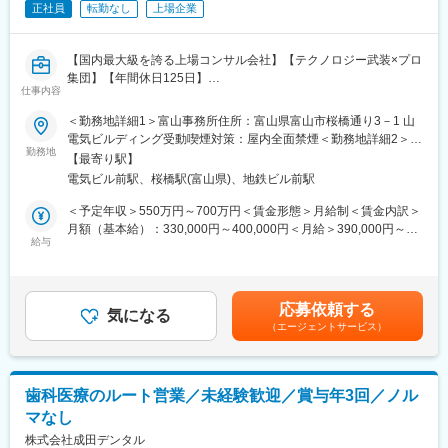
正社員
転勤なし
上場企業
■業務詳細（業務の流れ）：
・紹介者（金融機関、生保、M&A支援企業など）との顧客開拓の
企画と実行
【国内最大級を誇る上場コンサル会社】【テクノロジー武装×プロ
・お客様との打ち合わせ・問題点のヒアリングなど
集団】【年間休日125日】
・現状分析作業、現状分析結果に基づく課題の整理
仕事内容
・提案内容の企画と提案資料の作成、お客様への提案
■募集背景：
・打合せ資料の作成 、お客様との打ち合わせ
＜勤務地詳細1＞富山事務所住所：富山県富山市桜橋通り3－1 山
・当社拠点戦略施策を推進するにあたり、北陸拠点の稼働を本格
・各種対策の実行支援
電気ビルディング受動喫煙対策：屋内全面禁煙＜勤務地詳細2＞金
化するため、新たに1名の採用を開始いたします。
勤務地
・各種専門家（弁護士・司法書士など）との連携
沢事務所（場所未定）住所：石川県 受動喫煙対策：屋内全面禁煙
【最寄り駅】
・その他、セミナーや勉強会・書籍の企画と実行
変更の範囲：無
電気ビル前駅、桜橋駅(富山県)、地鉄ビル前駅
■業務内容：
・当社北陸拠点開設に伴い、北陸エリアの金融機関（銀行や税理
■組織について：
＜予定年収＞550万円～700万円＜賃金形態＞月給制＜賃金内訳＞
士事務所等）とのパイプライン構築および開拓に注力いただきま
・コンサルティング事業本部 拠点統括部に配属予定です。
月額（基本給）：330,000円～400,000円＜月給＞390,000円～
す。
給与
└統括部長１名
480,000円（一律手当を含む）＜昇給有無＞有＜残業手当＞有＜
・また、企業オーナーの相続・事業承継のコンサルティング業務
└北陸拠点準備室 部長１名
給与補足＞※成果賞与含む想定年収です。年収はご経験や年齢によ
も遂行いただきます。
って調整いたします。■昇給昇格査定：年1回■賞与：年2回、成果
・事業承継は「経営の承継」と自社株を含めた「財産の承継」の2
■同ポジションの魅力：
賞与年1回賃金はあくまでも目安の金額であり、選考を通じて上下
応募依頼する
つの側面があるため、株価の問題だけではなく、後継者問題や財
気になる
・顧客が抱える課題に対して専門性高く長期的な深耕が可能です
する可能性があります。月給(月額)は固定手当を含めた表記です。
（エージェントサービス）
産分割等の課題を解決する必要があります。
・UIターン歓迎、役職定年なく定年は65歳・再雇用制度もあるた
・そして、親族承継・社員承継・M&A・IPO等、複数の選択肢か
め長期的に就業することができます
ら、企業オーナーに寄り添って最適な出口をコンサルティングし
・入社後3か月間は東京本社にて研修がございますが、研修中の宿
ていく必要があります。
は会社負担、月4回までの帰省手当・平日の夕食費の補助がござい
歯科医療のルート営業／未経験歓迎／賞与年3回／ノル
・最近では、財産領域の支援にとどまらず、一族と事業が共に支
ます。
マなし
え合う関係を維持していくために必要な事項を整理するサービス
※規定あり
（通称、ファミリーオフィスサービス）を専門部隊と連携して提
株式会社成田デンタル