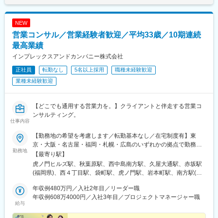
NEW
営業コンサル／営業経験者歓迎／平均33歳／10期連続
最高業績
インプレックスアンドカンパニー株式会社
正社員
転勤なし
5名以上採用
職種未経験歓迎
業種未経験歓迎
【どこでも通用する営業力を。】クライアントと伴走する営業コ
ンサルティング。
仕事内容
【勤務地の希望を考慮します／転勤基本なし／在宅制度有】東
京・大阪・名古屋・福岡・札幌・広島のいずれかの拠点で勤務◯
勤務地
東京本社東京都港区虎ノ門1-23-1 虎ノ門ヒルズ森タワー18階受動
【最寄り駅】
喫煙対策：あり（屋内禁煙 / 喫煙専用室あり)◯秋葉原営業所東京
虎ノ門ヒルズ駅、秋葉原駅、西中島南方駅、久屋大通駅、赤坂駅
都千代田区神田和泉町1-7-2 S-Glanzビル4階受動喫煙対策：あり
(福岡県)、西４丁目駅、袋町駅、虎ノ門駅、岩本町駅、南方駅(大
（敷地内禁煙）◯札幌営業所北海道札幌市中央区南一条西4-5-1 札
阪府)、栄町駅(愛知県)、薬院大通駅、大通駅、本通駅、神谷町
幌大手町ビル5階受動喫煙対策：あり（敷地内禁煙）◯名古屋営業
年収例480万円／入社2年目／リーダー職
駅、末広町駅(東京都)、新大阪駅、栄駅(愛知県)、西鉄福岡駅、狸
所愛知県名古屋市東区泉1-15-14 アルピニストビル6階受動喫煙対
年収例608万4000円／入社3年目／プロジェクトマネージャー職
小路駅、中電前駅
給与
策：あり（屋内原則禁煙 / 屋外に喫煙場所あり）◯大阪営業所大
阪府大阪市淀川区西中島5-11-9 新大阪中里ビル3階受動喫煙対