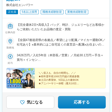
株式会社エンパワー
正社員
5名以上採用
職種未経験歓迎
業種未経験歓迎
【完全週休2日×高収入】バッグ、時計、ジュエリーなどお客様か
らご依頼いただいたお品物の査定・買取
仕事内容
【全国47都道府県の各拠点／希望により配属／マイカー通勤OK／
社宅あり】※基本的にはご自宅近くの直営店へ配属※お住まいのエ
勤務地
リアや配属先の人員状況により、入社後に他県の店舗に出張し、
経験を積んでいただく可能性あり★U・Iターン歓迎 ★マイカー
3426万円／入社5年目（本部長／営業）／月給30.1万円＋手当＋
通勤OK（規定あり。詳細はお問い合わせください）＜勤務エリア
賞与＋インセン
一覧＞◆北海道・東北北海道・青森県・岩手県・秋田県・宮城
給与
2462万円／入社8年目（管理職／催事）／月給30.1万円＋手当＋
県・山形県・福島県◆関東東京都・神奈川県・千葉県・埼玉県・
賞与＋インセン
茨城県・栃木県・群馬県◆中部山梨県・新潟県・富山県・石川
＼＼収入も、自分の時間も。／／
県・福井県・長野県・岐阜県・静岡県・愛知県・三重県◆近畿滋
★初年度年収1000万円超の実績多数
★土日の希望休、5日以上の連休OK
賀県・京都府・大阪府・兵庫県・和歌山県・奈良県◆中国・四国
★アニバーサリー休暇（最大10日）
鳥取県・島根県・岡山県・広島県・山口県・香川県・愛媛県・高
★全員【月収50.1万円】保証
知県・徳島県◆九州・沖縄福岡県・佐賀県・長崎県・熊本県・大
★「閉店＝退勤」で残業ほぼなし
分県・宮崎県・鹿児島県・沖縄県☆最近では全国の「イオン」
「ららぽーと」「イトーヨーカドー」「ダイナシティ」など大型
気になる
応募する
ショッピングモールにも続々出店！商業施設での買い物ついで
に、気軽に当店に立ち寄る方が増加中。さらなる企業拡大を目指