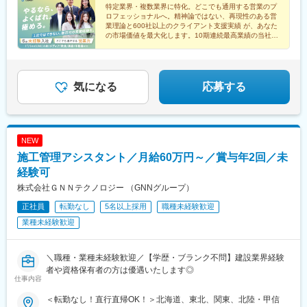
策：あり（屋内禁煙 / 喫煙専用室設置あり)◯広島営業所広島県広
特定業界・複数業界に特化。どこでも通用する営業のプ
ロフェッショナルへ。精神論ではない、再現性のある営
島市中区大手町2-8-1 大手町スクエア8階（B）受動喫煙対策：あ
業理論と600社以上のクライアント支援実績 が、あなた
り（敷地内禁煙）◯福岡営業所福岡県福岡市中央区大名1-2-23 ビ
の市場価値を最大化します。10期連続最高業績の当社
ジネス・ワンけやき通りビル3階受動喫煙対策：あり（屋内禁煙・
で、本質的な課題解決力を身につけませんか。
喫煙室設定）
気になる
応募する
NEW
施工管理アシスタント／月給60万円～／賞与年2回／未
経験可
株式会社ＧＮＮテクノロジー （GNNグループ）
正社員
転勤なし
5名以上採用
職種未経験歓迎
業種未経験歓迎
＼職種・業種未経験歓迎／【学歴・ブランク不問】建設業界経験
者や資格保有者の方は優遇いたします◎
仕事内容
＜転勤なし！直行直帰OK！＞北海道、東北、関東、北陸・甲信