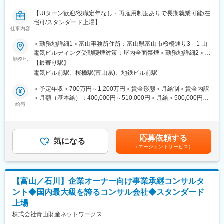
【UIターン歓迎/役職定年なし・再雇用制度ありで長期就業可能/在
宅可/スタンダード上場】
仕事内容
■募集背景：
＜勤務地詳細1＞富山事務所住所：富山県富山市桜橋通り3－1 山
・当社拠点戦略施策を推進するにあたり、北陸拠点の稼働を本格
電気ビルディング受動喫煙対策：屋内全面禁煙＜勤務地詳細2＞金
化するため、新たに1名の採用を開始いたします。
勤務地
沢事務所（場所未定）住所：石川県 受動喫煙対策：屋内全面禁煙
【最寄り駅】
変更の範囲：無
電気ビル前駅、桜橋駅(富山県)、地鉄ビル前駅
■業務内容：
・当社北陸拠点開設に伴い、北陸エリアの金融機関（銀行や税理
＜予定年収＞700万円～1,200万円＜賃金形態＞月給制＜賃金内訳
士事務所等）とのパイプライン構築および開拓に注力いただきま
＞月額（基本給）：400,000円～510,000円＜月給＞500,000円～
す。
給与
700,000円（一律手当を含む）＜昇給有無＞有＜残業手当＞有＜
・また、企業オーナーの相続・事業承継のコンサルティング業務
給与補足＞※成果賞与含む想定年収です。年収はご経験や年齢によ
も遂行いただきます。
って調整いたします。■昇給昇格査定：年1回■賞与：年2回、成果
・事業承継は「経営の承継」と自社株を含めた「財産の承継」の2
賞与年1回賃金はあくまでも目安の金額であり、選考を通じて上下
応募依頼する
つの側面があるため、株価の問題だけではなく、後継者問題や財
気になる
する可能性があります。月給(月額)は固定手当を含めた表記です。
（エージェントサービス）
産分割等の課題を解決する必要があります。
・そして、親族承継・社員承継・M&A・IPO等、複数の選択肢か
ら、企業オーナーに寄り添って最適な出口をコンサルティングし
ていく必要があります。
【富山／石川】企業オーナー向け事業承継コンサルタ
・最近では、財産領域の支援にとどまらず、一族と事業が共に支
ント◆国内最大級を誇るコンサル会社◆スタンダード
え合う関係を維持していくために必要な事項を整理するサービス
上場
（通称、ファミリーオフィスサービス）を専門部隊と連携して提
供しています。
株式会社青山財産ネットワークス