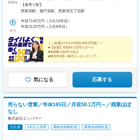
勤務地
迎（社宅あり） ※マイカー通勤OK（地域により規定あり。詳細
【最寄り駅】
はお問合せください）◆北海道・東北北海道・青森・岩手・秋
西新宿駅、都庁前駅、西新宿五丁目駅
田・宮城・山形・福島◆関東東京・神奈川・千葉・埼玉・茨城・
栃木・群馬◆中部山梨・新潟・富山・石川・福井・長野・岐阜・
年収7140万円（入社10年目）
静岡・愛知・三重◆近畿滋賀・京都・大阪・兵庫・和歌山・奈良
年収3120万円（入社6年目）
給与
◆中国・四国鳥取・島根・岡山・広島・山口・香川・愛媛・高
知・徳島◆九州福岡・佐賀・長崎・熊本・大分・宮崎・鹿児島※適
性に応じて直営店舗で経験を積んでいただく場合もあり《出張も
＼＼社員の70％が年収1000万円超／／
■【全員】月収50.1万円スタート
旅行気分で♪》出張先では、チームで現地のグルメを味わったり、
■未経験入社95％以上
観光地を巡ったり。旅気分でリフレッシュしながら働いていま
■賞与年2回＋毎月インセンティブ
す！
■年間休日120日以上
■残業ほぼなし
■100%反響営業
気になる
応募する
売らない営業／年休165日／月収50.1万円～／残業ほぼ
なし
株式会社エンパワー
正社員
5名以上採用
職種未経験歓迎
業種未経験歓迎