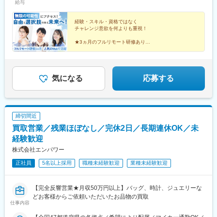
給与
(東海道本線)、梅田駅(地下鉄)、茨木駅、京都駅、宇治駅(奈良
務・ハイブリッドワークはプロジェクトによって異なります。
宅手当2万円を含みます。※残業代は全額支給※試用期間6ヵ月あり
線)、亀岡駅、奈良駅、天理駅、和歌山駅、姫路駅、西宮駅(ＪＲ
（期間中は月給23万円以上で、その他の待遇に変更なし）☆経験
線)、尼崎駅(東海道本線)、明石駅、神戸駅(兵庫県)、宝塚駅、伊丹
がある方は、現職・前職給与を考慮します。☆明確な評価制度あ
経験・スキル・資格ではなく
チャレンジ意欲を何よりも重視！
駅(阪急線)、芦屋駅(東海道本線)、大津駅、草津駅(滋賀県)、彦根
り。個人の頑張りに応じて評価します。【年収アップイメージ】
駅、八日市駅、倉敷市駅、岡山駅、津山駅、広島駅、福山駅、呉
年収450万円（未経験入社2年目）年収590万円（未経験入社3年
★3ヵ月のフルリモート研修あり！
駅、西条駅(広島県)、尾道駅、下関駅、山口駅(山口県)、宇部駅、
目）年収770万円（未経験入社5年目）
★人気のWeb領域で成長できる！
鳥取駅、米子駅、境港駅、松江駅、出雲市駅、高知駅、古津賀
★全員に成長のチャンス！
★スピード昇給・昇格可能！
駅、ＪＲ松山駅前駅、今治駅、宇和島駅、高松駅(香川県)、丸亀
★全国にプロジェクトあり！
駅、徳島駅、阿南駅、鳴門駅、久留米駅、小倉駅(福岡県)、大牟田
★しっかり休めてオフも満喫♪
気になる
応募する
駅、筑紫駅、天神駅、大分駅、別府駅(大分県)、中津駅(大分県)、
宮崎駅、延岡駅、都城駅、鹿児島駅、熊本駅、佐賀駅、長崎駅(長
崎県)、佐世保駅、那覇空港駅(鉄道)、秋葉原駅、高田馬場駅、綾
瀬駅、豊田駅、溝の口駅、なんば駅(地下鉄)、心斎橋駅、天王寺
締切間近
駅、金山駅(愛知県)、伏見駅(愛知県)、博多駅、中洲川端駅、山科
駅、久喜駅、本八幡駅(総武線)、大宮駅(埼玉県)、さっぽろ駅、函
買取営業／残業ほぼなし／完休2日／長期連休OK／未
館駅前駅、津軽五所川原駅、田茂山駅、あおば通駅、曽根田駅、
経験歓迎
鷹巣駅、工機前駅、佐貫駅、宇都宮駅東口駅、今市駅、中央前橋
株式会社エンパワー
駅、西桐生駅、川口駅、北朝霞駅、新代田駅、蓮沼駅、西葛西
駅、牛田駅(東京都)、板橋区役所前駅、京王八王子駅、北品川駅、
正社員
5名以上採用
職種未経験歓迎
業種未経験歓迎
赤羽岩淵駅、新宿駅(東京メトロ)、東池袋駅、不動前駅、住吉駅
(東京都)、六本木一丁目駅、布田駅、稲荷町駅(東京都)、立川北
駅、三越前駅、二重橋前駅、桜街道駅、京成船橋駅、京成千葉
【完全反響営業★月収50万円以上】バッグ、時計、ジュエリーな
駅、北習志野駅、野田市駅、京成成田駅、仲ノ町駅、逸見駅、新
どお客様からご依頼いただいたお品物の買取
仕事内容
高島駅、京急川崎駅、北茅ケ崎駅、和田塚駅、入谷駅(神奈川県)、
逗子・葉山駅、西松本駅、岩村田駅、南豊科駅、志貴野中学校前