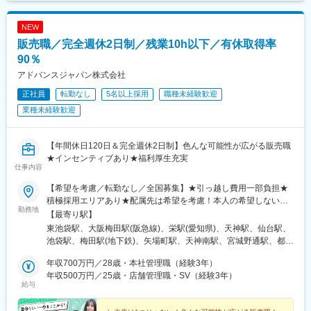
しています。
NEW
販売職／完全週休2日制／残業10h以下／有休取得率
90％
アドバンスジャパン株式会社
正社員
転勤なし
5名以上採用
職種未経験歓迎
業種未経験歓迎
【年間休日120日＆完全週休2日制】色んな可能性が広がる販売職
★インセンティブあり★福利厚生充実
仕事内容
【希望を考慮／転勤なし／全国募集】★引っ越し費用一部負担★
積極採用エリアあり★配属先は希望を考慮！本人の希望しない転
勤務地
勤はなし■本社東京都豊島区東池袋1-25-6PMO池袋8階■関西支社
【最寄り駅】
大阪府大阪市北区茶屋町16番1号H1O梅田茶屋町606・610■中部
東池袋駅、大阪梅田駅(阪急線)、栄駅(愛知県)、天神駅、仙台駅、
支店愛知県名古屋市中区栄3-8-21伊勢町平和ビル5階■九州支店福
池袋駅、梅田駅(地下鉄)、矢場町駅、天神南駅、宮城野通駅、都電
岡県福岡市中央区天神1-1-1アクロス福岡11階■東北支店宮城県仙
雑司ケ谷駅、大阪梅田駅(阪神線)、栄町駅(愛知県)、西鉄福岡駅、
台市宮城野区榴岡3-4-1アゼリアヒルズ3階【自社運営店舗】■テル
年収700万円／28歳・本社管理職（経験3年）
仙台駅(地下鉄)
ル大宮店埼玉県さいたま市大宮区大門町1-24大一ビル1階■テルル
年収500万円／25歳・店舗管理職・SV（経験3年）
給与
高円寺店東京都杉並区高円寺南4-25-8■テルル蒲田店東京都大田区
西蒲田7-48-10■テルルMEGAドン・キホーテ 三郷店埼玉県三郷市