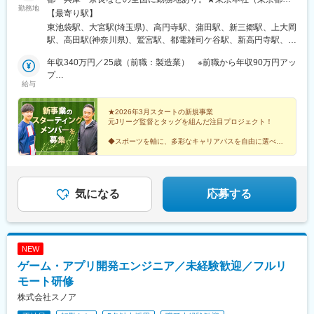
勤務地
島区）／転勤なし！U・Iターン歓迎★■東京都豊島区東池袋1-25-6
【最寄り駅】
PMO池袋8階◎池袋駅徒歩5分！複数路線利用可能でアクセス良
東池袋駅、大宮駅(埼玉県)、高円寺駅、蒲田駅、新三郷駅、上大岡
好！■東北支店〒983-0852宮城県仙台市宮城野区榴岡3-4-1 アゼ
駅、高田駅(神奈川県)、鷲宮駅、都電雑司ケ谷駅、新高円寺駅、蓮
リアヒルズ3階■関西支社〒530-0013大阪府大阪市北区茶屋町16-
沼駅、池袋駅
1H1O梅田茶屋町606■中部支店〒460-0008愛知県名古屋市中区栄
年収340万円／25歳（前職：製造業） ※前職から年収90万円アッ
3-8-21伊勢町平和ビル5階■九州支店〒810-0001福岡県福岡市中央
プ
給与
区天神1-1-1アクロス福岡11階★入社時から約半年間は、以下のい
年収380万円／22歳（前職：不動産） ※前職から年収80万円アッ
ずれかの直営店、全国の他店舗（希望地）になります◎テルル大
プ
宮店◎テルル高円寺店◎テルル蒲田店◎テルルMEGAドン・キホ
★2026年3月スタートの新規事業
元Jリーグ監督とタッグを組んだ注目プロジェクト！
ーテ 三郷店◎テルルイトーヨーカドー横浜別所店◎テルルそよら
横浜高田店◎テルルアリオ鷲宮店
◆スポーツを軸に、多彩なキャリアパスを自由に選べる
◆成果はしっかり還元！20代で年収1000万超の実績あ
り
◆新規事業のため、アイデアが形に＆ポストも狙える
気になる
応募する
NEW
ゲーム・アプリ開発エンジニア／未経験歓迎／フルリ
モート研修
株式会社スノア