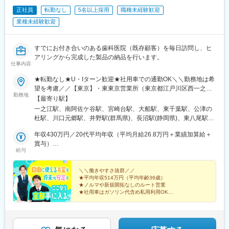
供しています。
変更の範囲：会社の定める業務
正社員
転勤なし
5名以上採用
職種未経験歓迎
業種未経験歓迎
■業務詳細（業務の流れ）：
・紹介者（金融機関、生保、M&A支援企業など）との顧客開拓の
企画と実行
すでにお付き合いのある歯科医院（既存顧客）を毎日訪問し、ヒ
・お客様との打ち合わせ・問題点のヒアリングなど
アリングから完成した製品の納品を行います。
・現状分析作業、現状分析結果に基づく課題の整理
仕事内容
・提案内容の企画と提案資料の作成、お客様への提案
・打合せ資料の作成 、お客様との打ち合わせ
★転勤なし★U・Iターン歓迎★社用車での通勤OK＼＼勤務地は希
・各種対策の実行支援
望を考慮／／【東京】・東東京営業所（東京都江戸川区西一之江
勤務地
・各種専門家（弁護士・司法書士など）との連携
3-9-14）※積極採用中！・西東京営業所（東京都杉並区成田西1-
【最寄り駅】
・その他、セミナーや勉強会・書籍の企画と実行
29-7 BF）【神奈川】・南東京営業所（神奈川県川崎市宮前区馬絹
一之江駅、南阿佐ケ谷駅、宮崎台駅、大船駅、東千葉駅、公津の
6-21-7）・横浜営業所（神奈川県横浜市栄区笠間2-31-3）※積極採
杜駅、川口元郷駅、井野駅(群馬県)、長沼駅(静岡県)、東八尾駅、
■組織について：
用中！【千葉】・千葉営業所（千葉県千葉市中央区都町1-47-
平林駅(大阪府)
・コンサルティング事業本部 拠点統括部に配属予定です。
13）・成田本社（千葉県富里市七栄654-76）※積極採用中！【埼
年収430万円／20代平均年収（平均月給26.8万円＋業績加算給＋
└統括部長１名
玉】・北東京営業所（埼玉県川口市元郷6-7-7）【群馬】・高崎営
賞与）
給与
└岡山拠点準備室 部長１名 メンバー1名
業所（群馬県高崎市京目町66-1）【静岡】・静岡営業所（静岡県
年収515万円／30代平均年収（平均月給33万円＋業績加算給＋賞
└北陸拠点準備室 部長１名
静岡市葵区千代田７丁目4-12-1）【富山】・富山営業所（富山県
与）
富山市下大久保2036-20）【大阪】・南大阪営業所（大阪府大阪
＼＼働きやすさ抜群／／
★平均年収514万円（平均年齢36歳）
＼こんな方を求めています／
市住之江区泉2丁目1-92）
★ノルマや新規開拓なしのルート営業
・企業オーナーの事業承継の問題を解決したい方
★社用車はガソリン代含め私用利用OK
・人間力（利他心・誠実であること・感謝の気持ちを常にもつこ
★新生活の支度金30万円を支給（規定有）
と等）のある方
★年1回、必ず8連休を取得可能
★2～4週間の同乗研修あり
・ご自身の役割を理解し、それを果たせる粘り強さと情熱をお持
ちの方