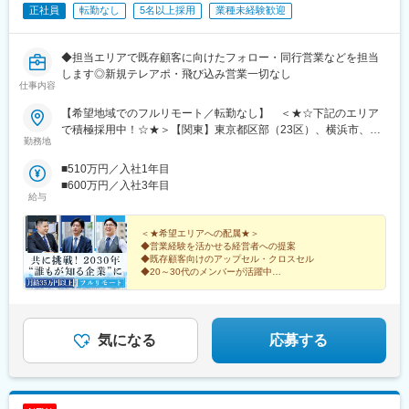
正社員
転勤なし
5名以上採用
業種未経験歓迎
頭駅、西大橋駅、肥後橋駅、阿波座駅、北浜駅(大阪府)、なんば駅
(南海線)、天満橋駅、長堀橋駅、谷町六丁目駅、大阪ビジネスパー
ク駅、心斎橋駅、松屋町駅、堺筋本町駅、門真南駅、矢田駅(大阪
◆担当エリアで既存顧客に向けたフォロー・同行営業などを担当
府)、東部市場前駅、今川駅(大阪府)、中津駅(大阪府・阪急線)、な
します◎新規テレアポ・飛び込み営業一切なし
にわ橋駅、天満駅、中津駅(地下鉄)、中崎町駅、扇町駅(大阪府)、
仕事内容
西梅田駅、大阪梅田駅(阪神線)、矢場町駅、瑞穂区役所駅、日比野
駅(名古屋市営)、伏屋駅、稲永駅、笠寺駅、左京山駅、武蔵小杉
【希望地域でのフルリモート／転勤なし】 ＜★☆下記のエリア
駅、目黒駅、秋葉原駅、新橋駅、東京駅、町田駅、綾瀬駅、大手
で積極採用中！☆★＞【関東】東京都区部（23区）、横浜市、川
勤務地
町駅(東京都)、中野駅(東京都)、大門駅(東京都)、西日暮里駅、五
崎市、さいたま市、相模原市、千葉市【中部】名古屋市、浜松
反田駅、中目黒駅、泉岳寺駅、立川駅、小竹向原駅、二子玉川
市、新潟市【北海道・東北】札幌市、仙台市【中国・九州】広島
■510万円／入社1年目
駅、四ツ谷駅、あざみ野駅、湘南台駅、天王洲アイル駅、日吉駅
市、岡山市、福岡市、北九州市、熊本市◎上記のエリアに通える
■600万円／入社3年目
(神奈川県)、溝の口駅、長津田駅、登戸駅、戸塚駅、海老名駅(相
方は大歓迎です！＝＝＝日本全国希望エリアへの配属です。テレ
給与
模線)、大和駅(神奈川県)、菊名駅、大船駅、橋本駅(神奈川県)、上
ワークでの業務＋対面商談（直行直帰）が基本となります。商談
大岡駅、中央林間駅、川崎駅、千葉駅、新松戸駅、浦安駅(千葉
はオンラインで実施するケースもございます。必要な際はカーシ
＜★希望エリアへの配属★＞
県)、北習志野駅、京成船橋駅、新浦安駅、新鎌ケ谷駅、市川駅、
ェアサービス（タイムズカー）も利用いただけます。※業務に必要
◆営業経験を活かせる経営者への提案
舞浜駅、南流山駅、本八幡駅(都営線)、船橋駅、西船橋駅、久喜
◆既存顧客向けのアップセル・クロスセル
な機材などは会社が支給します※居住地以外での勤務をご希望の方
◆20～30代のメンバーが活躍中
駅、川口駅、南越谷駅、天下茶屋駅、伏見駅(愛知県)、栄駅(愛知
は選考時にご相談ください＝＝＝■配属エリアによっては大阪の本
◆在宅＋商談のハイブリッド勤務
県)、東梅田駅、阿倍野駅(阪堺線)、今宮戎駅、鶴橋駅、京橋駅(大
社で研修や業務を行う場合もあります。※月に1回本社での社内会
◆月給35万円＋インセンティブを支給
阪府)、南方駅(大阪府)、上小田井駅、上飯田駅、鶴舞駅、藤が丘
議を実施【本社】：大阪府大阪市東淀川区東中島2-9-15 日大和生
◎事業拡大に向けた全国での増員募集！
駅(愛知県)、金山駅(愛知県)、流山おおたかの森駅、藤沢駅、富田
ビル9階＜アクセス＞・大阪メトロ御堂筋線「西中島南方」駅から
気になる
応募する
駅(大阪府)、上牧駅(大阪府)、高槻駅、高槻市駅、天王寺駅、新今
徒歩10分・各線「新大阪」駅から徒歩14分
宮駅、本町駅、江坂駅、弁天町駅、西九条駅、千里中央駅(北大阪
急行)、茨木駅、三国ケ丘駅(大阪府)、南森町駅、森ノ宮駅、枚方
市駅、豊橋駅、刈谷駅、星ケ丘駅(愛知県)、高蔵寺駅、ＪＲ難波
駅、中百舌鳥駅、大曽根駅、赤池駅(愛知県)、大阪駅、新大阪駅、