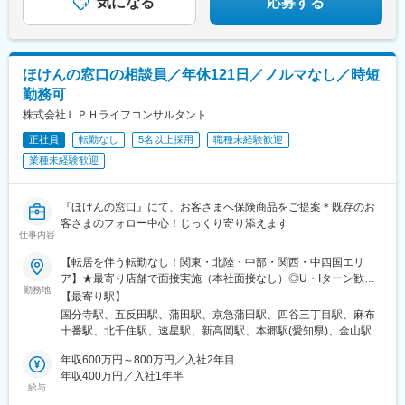
気になる
応募する
・知恵力・人間力・行動力を高めながら、お客様が感じられてい
る財産にかかわる問題を解決へ導ける方
変更の範囲：会社の定める業務
ほけんの窓口の相談員／年休121日／ノルマなし／時短
勤務可
株式会社ＬＰＨライフコンサルタント
正社員
転勤なし
5名以上採用
職種未経験歓迎
業種未経験歓迎
『ほけんの窓口』にて、お客さまへ保険商品をご提案＊既存のお
客さまのフォロー中心！じっくり寄り添えます
仕事内容
【転居を伴う転勤なし！関東・北陸・中部・関西・中四国エリ
ア】★最寄り店舗で面接実施（本社面接なし）◎U・Iターン歓迎
勤務地
◎一部店舗では自動車通勤も可◎居住地近くの店舗に優先配属
【最寄り駅】
（希望を考慮）◎転居を伴う転勤なし（居住地が変わる場合は相
国分寺駅、五反田駅、蒲田駅、京急蒲田駅、四谷三丁目駅、麻布
談可）【関東エリア】★積極募集中◆東京：北千住店、麻布十番
十番駅、北千住駅、速星駅、新高岡駅、本郷駅(愛知県)、金山駅
店、四ツ谷店、蒲田店、京急蒲田駅前店、五反田駅前店、国分寺
(愛知県)、伏見桃山駅、京都河原町駅、茶山・京都芸術大学駅、豊
駅前店【北陸エリア】★積極募集中◆富山：富山婦中店、イオン
年収600万円～800万円／入社2年目
中駅、天王寺駅前駅、東姫路駅、土山駅、三宮・花時計前駅、芦
モール高岡店【中部エリア】★積極募集中◆愛知：名古屋名東
年収400万円／入社1年半
屋駅(東海道本線)、西川原駅、倉敷駅、舟入川口町駅、紙屋町東
給与
店、名古屋金山店【関西エリア】★京都で積極募集中◆京都：京
駅、伊予富田駅、余戸駅、いよ立花駅、大崎広小路駅、蓮沼駅、