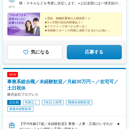
ト・在宅勤務・リモートワークはプロジェクトによって異なりま
験・スキルなどを考慮し決定します。※上記金額には一律支給の住
給与
す。
宅手当2万円を含みます。※残業代は全額支給※試用期間6ヵ月あり
（期間中は月給23万円以上で、その他の待遇に変更なし）☆経験
がある方は、現職・前職給与を考慮します。☆明確な評価制度あ
≪意欲・積極性重視の人柄採用！≫
★3ヵ月間の自社内研修あり！
り。個人の頑張りに応じて評価します。【年収例】年収450万円
★クラウドって何？から学べる！
（経験2年入社）年収750万円（経験3年入社）年収950万円（経験
★未経験スタートの同期と成長できるから心強い！
5年入社）
★研修後は最先端プロジェクトで活躍！
★成長は昇給・昇格で評価！
★土日祝休み、年休125日、残業少なめ♪
気になる
応募する
NEW
事務系総合職／未経験歓迎／月給30万円～／在宅可／
土日祝休
株式会社プログレス
正社員
転勤なし
5名以上採用
職種未経験歓迎
業種未経験歓迎
【平均年齢27歳／未経験歓迎】事務・人事・広報のいずれか ★