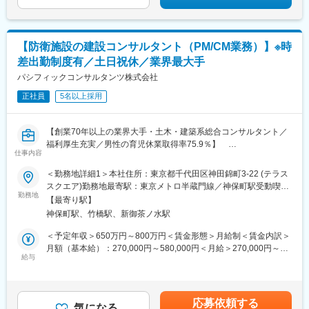
谷駅、朝霞台駅、戸田駅(埼玉県)、ふじみ野駅、鴻巣駅、坂戸駅
(埼玉県)、八潮駅、志木駅、飯能駅、世田谷代田駅、練馬駅、蒲田
駅、葛西駅、北千住駅、荻窪駅、大山駅(東京都)、八王子駅、豊洲
【防衛施設の建設コンサルタント（PM/CM業務）】※時
駅、亀有駅、町田駅、品川駅、赤羽駅、新宿三丁目駅、中野駅(東
差出勤制度有／土日祝休／業界最大手
京都)、池袋駅、目黒駅、錦糸町駅、六本木駅、渋谷駅、調布駅、
上野駅、小平駅、立川駅、日本橋駅(東京都)、吉祥寺駅、多摩セン
パシフィックコンサルタンツ株式会社
ター駅、青梅駅、国分寺駅、武蔵小金井駅、昭島駅、東京駅、国
正社員
5名以上採用
立駅、玉川上水駅、東久留米駅、船橋駅、松戸駅、市川駅、柏
駅、五井駅、千葉駅、流山おおたかの森駅、八千代台駅、習志野
駅、浦安駅(千葉県)、愛宕駅(千葉県)、木更津駅、成田駅、我孫子
【創業70年以上の業界大手・土木・建築系総合コンサルタント／
駅、鎌ケ谷駅、印西牧の原駅、四街道駅、銚子駅、藤沢駅、横須
福利厚生充実／男性の育児休業取得率75.9％】
賀駅、横浜駅、上溝駅、川崎駅、平塚駅、茅ケ崎駅、大和駅(神奈
仕事内容
川県)、本厚木駅、小田原駅、鎌倉駅、秦野駅、座間駅、伊勢原
■業務内容：
駅、逗子駅、三崎口駅、長野駅、松本駅、上田駅、佐久平駅、飯
＜勤務地詳細1＞本社住所：東京都千代田区神田錦町3-22 (テラス
業界最大手・土木・建築系総合コンサルタントである当社にて、
田駅(長野県)、豊科駅、中野松川駅、飯山駅、須坂駅、広丘駅、甲
スクエア)勤務地最寄駅：東京メトロ半蔵門線／神保町駅受動喫煙
防衛施設の建設コンサルタントとしてご活躍いただきます。
勤務地
府駅、竜王駅、石和温泉駅、富士山駅、山梨市駅、都留市駅、韮
対策：屋内全面禁煙＜勤務地詳細2＞全国事業所のいずれか住所：
【最寄り駅】
崎駅、大月駅、富山駅、越中中川駅、砺波駅、黒部駅、魚津駅、
47都道府県 受動喫煙対策：屋内全面禁煙変更の範囲：会社の定め
神保町駅、竹橋駅、新御茶ノ水駅
■業務内容
滑川駅、金沢駅、福井駅(福井県)、敦賀駅、浜松駅、静岡駅、富士
る事業所
・防衛関連施設の計画・設計業務
駅、沼津駅、磐田駅、藤枝駅、岡崎駅、豊橋駅、名古屋駅、刈谷
＜予定年収＞650万円～800万円＜賃金形態＞月給制＜賃金内訳＞
└ 自衛隊および在日米軍が使用する建物・インフラの計画、設計
市駅、名鉄一宮駅、三河安城駅、岐阜駅、各務ケ原駅、多治見
月額（基本給）：270,000円～580,000円＜月給＞270,000円～
を担当
給与
駅、可児駅、四日市駅、津駅、名張駅、布施駅、豊中駅、吹田駅
580,000円＜昇給有無＞有＜残業手当＞有＜給与補足＞■昇給：年
└ 駐屯地・基地などの施設整備に関するプロジェクト全体の建設
(東海道本線)、梅田駅(地下鉄)、茨木駅、京都駅、宇治駅(奈良
1回（10月）の評価による■賞与：年2回（6月・12月）※賞与は業
マネジメント
線)、亀岡駅、奈良駅、天理駅、和歌山駅、姫路駅、西宮駅(ＪＲ
績連動、入社日により在籍期間按分あり賃金はあくまでも目安の
・計画・設計部門での業務（東京オフィス勤務）
線)、尼崎駅(東海道本線)、明石駅、神戸駅(兵庫県)、宝塚駅、伊丹
金額であり、選考を通じて上下する可能性があります。月給(月額)
応募依頼する
└ 防衛省・地方防衛局が発注する施設整備業務を担当
気になる