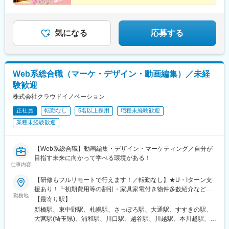
公園駅、猿猴橋町駅、横川一丁目駅、城北駅
★年間休日125日以上・土日祝休み
★残業ほぼなし
★フルリモート可
★社宅・家賃補助あり
気になる
応募する
Web系総合職（マーケ・デザイン・動画編集）／未経
験歓迎
株式会社クラウドイノベーション
正社員
転勤なし
5名以上採用
職種未経験歓迎
業種未経験歓迎
【Web系総合職】動画編集・デザイン・マーケティング／自分が
目指す未来に向かって学べる環境がある！
仕事内容
【研修もフルリモートで行えます！／転勤なし】★U・Iターン支
援あり！┗初期費用等の割引・家具家電付き物件多数紹介など★
勤務地
フルリモート・テレワークOKな案件も！＜本社オフィス＞東京都
【最寄り駅】
港区新橋1-12-9 新橋プレイス7F└各線「新橋駅」徒歩5分以内＜
新橋駅、東中野駅、札幌駅、さっぽろ駅、大通駅、すすきの駅、
支社オフィス＞東京都中野区東中野4-7-18 岡藤ビル203└各線
大宮駅(埼玉県)、浦和駅、川口駅、越谷駅、川越駅、本川越駅、千
「東中野駅」徒歩4分以内※受動喫煙対策：屋内禁煙
葉駅、京成千葉駅、蘇我駅、海浜幕張駅、船橋駅、京成船橋駅、