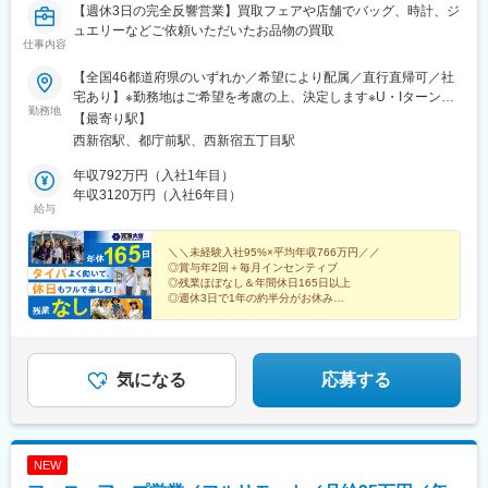
【週休3日の完全反響営業】買取フェアや店舗でバッグ、時計、ジ
ュエリーなどご依頼いただいたお品物の買取
仕事内容
【全国46都道府県のいずれか／希望により配属／直行直帰可／社
宅あり】※勤務地はご希望を考慮の上、決定します※U・Iターン歓
勤務地
迎（社宅あり） ※マイカー通勤OK（地域により規定あり。詳細
【最寄り駅】
はお問合せください）◆北海道・東北北海道・青森・岩手・秋
西新宿駅、都庁前駅、西新宿五丁目駅
田・宮城・山形・福島◆関東東京・神奈川・千葉・埼玉・茨城・
栃木・群馬◆中部山梨・新潟・富山・石川・福井・長野・岐阜・
年収792万円（入社1年目）
静岡・愛知・三重◆近畿滋賀・京都・大阪・兵庫・和歌山・奈良
年収3120万円（入社6年目）
給与
◆中国・四国鳥取・島根・岡山・広島・山口・香川・愛媛・高
知・徳島◆九州福岡・佐賀・長崎・熊本・大分・宮崎・鹿児島※適
性に応じて直営店舗で経験を積んでいただく場合もあり《出張も
＼＼未経験入社95%×平均年収766万円／／
◎賞与年2回＋毎月インセンティブ
旅行気分で♪》出張先では、チームで現地のグルメを味わったり、
◎残業ほぼなし＆年間休日165日以上
観光地を巡ったり。旅気分でリフレッシュしながら働いていま
◎週休3日で1年の約半分がお休み
す！
◎直行直帰OK！で通勤ストレスなし
気になる
応募する
NEW