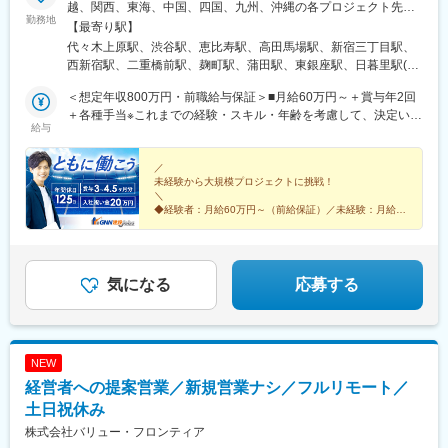
越、関西、東海、中国、四国、九州、沖縄の各プロジェクト先★
勤務地
希望勤務地・通勤時間を考慮いたします！★直行直帰OK★U・Iタ
【最寄り駅】
ーン歓迎！住宅手当あり★転居を伴う転勤はありません北海道東
代々木上原駅、渋谷駅、恵比寿駅、高田馬場駅、新宿三丁目駅、
北／青森県・岩手県・宮城県・秋田県・山形県・福島県関東／東
西新宿駅、二重橋前駅、麹町駅、蒲田駅、東銀座駅、日暮里駅(舎
京、神奈川、千葉、埼玉、茨城、栃木、群馬北陸・甲信越／富
人ライナー)、都電雑司ケ谷駅、押上駅、木場駅(東京都)、清澄白
山、石川、福井、新潟県、長野県、山梨県関西／大阪、京都、滋
＜想定年収800万円・前職給与保証＞■月給60万円～＋賞与年2回
河駅、有楽町駅、豊洲駅、南砂町駅、三田駅(東京都)、森下駅(東
賀、兵庫、奈良、和歌山東海／愛知、静岡、三重、岐阜中国・四
＋各種手当※これまでの経験・スキル・年齢を考慮して、決定いた
京都)、高輪台駅、新木場駅、北千住駅、大崎駅、国分寺駅、東京
給与
国／鳥取、島根、岡山、広島、山口、徳島、香川、高知、愛媛九
します※残業代は別途全額支給します。※前職給与保証について：
ビッグサイト駅、亀戸駅、テレコムセンター駅、六本木駅、田町
州／福岡、佐賀、長崎、熊本、大分、宮崎、鹿児島、沖縄＼広島
年齢、経験、能力、適性を考慮して、支給額を決定します。ーー
駅(東京都)、白金高輪駅、高輪ゲートウェイ駅、神谷町駅、外苑前
にてビッグプロジェクト始動！／裁量のあるポジションをお任せ
ーーーーーーーーーーーーーーーーーーーーーーーーーーーーー
／
駅、国立駅、南新宿駅、初台駅、千駄ケ谷駅、曙橋駅、国立競技
未経験から大規模プロジェクトに挑戦！
◎より高待遇をご用意しております。ご希望の方は面接にてお気
ーー■未経験者は月給35万円～＋賞与年2回＋各種手当 ※これま
場駅、四谷三丁目駅、西荻窪駅、富士見ケ丘駅、荻窪駅、神保町
＼
軽にご質問ください。
での経験・スキル・年齢を考慮して、決定いたします※残業代は別
駅、淡路町駅、市ケ谷駅、九段下駅、上野御徒町駅、昭和島駅、
◆経験者：月給60万円～（前給保証）／未経験：月給
途全額支給します。＼勤務地特典！／入社祝い金として別途20万
35万円～
池上駅、糀谷駅、八丁堀駅(東京都)、日本橋駅(東京都)、築地市場
◆完全週休2日制（土日祝休み）＆残業少なめ
円を支給いたします◎
駅、水天宮前駅、新富町駅(東京都)、勝どき駅、京橋駅(東京都)、
◆大規模プロジェクトに参画！あなたの経験を活かせる
新中野駅、京王八王子駅、武蔵五日市駅、西台駅、本蓮沼駅、大
◎
森海岸駅、青物横丁駅、武蔵境駅、三鷹駅、吉祥寺駅、湯島駅、
気になる
応募する
飯田橋駅、鬼子母神前駅、向原駅(東京都)、池袋駅、志茂駅、両国
駅、錦糸町駅、池尻大橋駅、高松駅(東京都)、東武練馬駅、新横浜
駅、横浜駅、桜木町駅、二俣新町駅、松戸新田駅、松飛台駅、ス
ポーツセンター駅、みつわ台駅、蘇我駅、海浜幕張駅、前原駅、
NEW
船橋日大前駅、柏駅、柏の葉キャンパス駅、新千葉駅、京成稲毛
経営者への提案営業／新規営業ナシ／フルリモート／
駅、新八柱駅、大宮駅(埼玉県)、南浦和駅、さいたま新都心駅、北
浦和駅、浦和駅、和光市駅、西川口駅、東川口駅、朝霞駅、新越
土日祝休み
谷駅、川越駅、蕨駅、志木駅、所沢駅、草加駅、大阪難波駅、淀
株式会社バリュー・フロンティア
屋橋駅、渡辺橋駅、沢ノ町駅、我孫子町駅、平林駅(大阪府)、中ふ