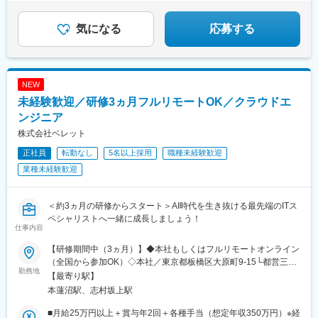
気になる
応募する
NEW
未経験歓迎／研修3ヵ月フルリモートOK／クラウドエ
ンジニア
株式会社ベレット
正社員
転勤なし
5名以上採用
職種未経験歓迎
業種未経験歓迎
＜約3ヵ月の研修からスタート＞AI時代を生き抜ける最先端のITス
ペシャリストへ一緒に成長しましょう！
仕事内容
【研修期間中（3ヵ月）】◆本社もしくはフルリモートオンライン
（全国から参加OK）◇本社／東京都板橋区大原町9-15└都営三田
勤務地
線「本蓮沼駅」より徒歩4分└都営三田線「志村坂上駅」より徒歩
【最寄り駅】
9分【研修終了後】◆東京23区を中心とした全国各地のITプロジェ
本蓮沼駅、志村坂上駅
クト先※勤務地は希望を考慮します。※転居を伴う転勤はありませ
ん。※すべて徒歩10分以内の駅チカオフィスです。※フルリモー
■月給25万円以上＋賞与年2回＋各種手当（想定年収350万円）※経