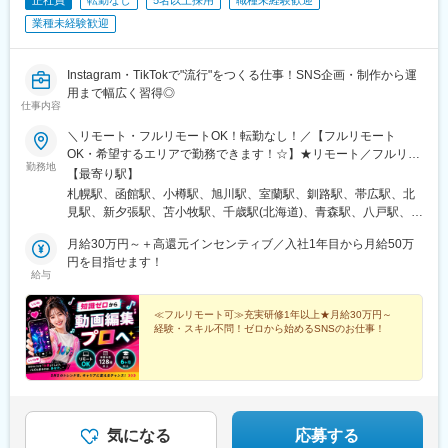
正社員
転勤なし
5名以上採用
職種未経験歓迎
川西駅(大阪府)、河内長野駅、深江橋駅、日根野駅、堺駅、万博記
業種未経験歓迎
念公園駅、富木駅、池田駅(大阪府)、南ウッディタウン駅、三田駅
(兵庫県)、大久保駅(兵庫県)、多田駅(兵庫県)、元町駅(兵庫県)、鼓
滝駅、加古川駅、郡山駅(奈良県)、天理駅、志都美駅、倉敷市駅、
Instagram・TikTokで"流行"をつくる仕事！SNS企画・制作から運
県庁通り駅、矢賀駅、下祇園駅、宇品三丁目駅、楽々園駅、比治
用まで幅広く習得◎
山下駅、南岩国駅、周防花岡駅、柳井駅、今治駅、御井駅、平和
仕事内容
通駅、下曽根駅、大野城駅、二島駅、折尾駅、西鉄福岡駅、博多
駅、小倉駅(福岡県)、熊西駅、スペースワールド駅、原田駅(福岡
＼リモート・フルリモートOK！転勤なし！／【フルリモート
県)、橋本駅(福岡県)、唐人町駅、天神駅、鳥栖駅、道ノ尾駅、長
OK・希望するエリアで勤務できます！☆】★リモート／フルリモ
勤務地
崎駅(長崎県)、神泉駅、新宿駅(東京メトロ)、東銀座駅、奥沢駅、
ート選択可★通勤なし・全国どこからでも勤務OK★将来的には
【最寄り駅】
長堀橋駅、本川越駅、新越谷駅、市川真間駅、船橋駅、京成稲毛
「カフェで仕事」「旅しながら働く」も可能★転勤なし（地方在
札幌駅、函館駅、小樽駅、旭川駅、室蘭駅、釧路駅、帯広駅、北
駅、東海神駅、京王八王子駅、つつじケ丘駅、府中競馬正門前
住の方も歓迎）※研修期間中は各プロジェクト先への出社となりま
見駅、新夕張駅、苫小牧駅、千歳駅(北海道)、青森駅、八戸駅、弘
駅、御徒町駅、新豊洲駅、西太子堂駅、武蔵溝ノ口駅、京急川崎
す。在宅勤務、または東京・大阪・愛知・福岡のプロジェクト先■
前駅、下北駅、五所川原駅、盛岡駅、花巻駅、北上駅、宮古駅、
駅、石上駅、江端駅、加納駅(岐阜県)、各務ケ原駅、津島駅、ドー
本社東京都渋谷区道玄坂1-10-8 渋谷道玄坂東急ビル2F-C■銀座東
月給30万円～＋高還元インセンティブ／入社1年目から月給50万
盛駅、久慈駅、仙台駅、石巻駅、杜せきのした駅、新田駅(宮城
ム前駅、大小路駅、公園東口駅、三田本町駅、旧居留地・大丸前
京都中央区銀座1-12-4 N&E BLD.6F■六本木東京都港区六本木3-
円を目指せます！
県)、くりこま高原駅、多賀城駅、気仙沼駅、いわき駅、郡山駅(福
給与
駅、城下駅(岡山県)、宇品四丁目駅、段原一丁目駅、祇園駅(福岡
16-12 六本木KSビル5F■新宿東京都新宿区西新宿3-3-13 西新宿水
島県)、福島駅(福島県)、会津若松駅、須賀川駅、白河駅、喜多方
県)、西黒崎駅、長崎駅前駅、新宿駅、有楽町駅、四ツ橋駅、府中
間ビル■池袋東京都豊島区東池袋2-62-8 BIGオフィスプラザ池袋■
駅、秋田駅、横手駅、能代駅、湯沢駅、大久保駅(秋田県)、鷹ノ巣
本町駅、上野広小路駅、越前花堂駅、茶所駅、ドーム前千代崎
梅田大阪府大阪市北区梅田1-2-2 大阪駅前第2ビル12-12号■名古屋
≪フルリモート可≫充実研修1年以上★月給30万円～
駅、山形駅、鶴岡駅、酒田駅、米沢駅、天童駅、さくらんぼ東根
経験・スキル不問！ゼロから始めるSNSのお仕事！
駅、花田口駅、県庁前駅(兵庫県)、郵便局前駅、宇品二丁目駅、比
愛知県名古屋市中村区名駅4-24-5 第2森ビル■博多福岡県福岡市博
駅、寒河江駅、新庄駅、水戸駅、つくば駅、日立駅、勝田駅、土
治山橋駅、旦過駅、天神南駅、五島町駅
多区博多駅前1-23-1 ParkFront博多駅前1丁目5F-B
浦駅、古河駅、取手駅、下館駅、笹川駅、牛久駅、龍ケ崎市駅、
守谷駅、水海道駅、宇都宮駅、小山駅、栃木駅、足利駅、佐野
駅、那須塩原駅、鹿沼駅、真岡駅、下今市駅、西那須野駅、高崎
駅、前橋駅、太田駅(群馬県)、伊勢崎駅、桐生駅、館林駅、川口元
郷駅、川越駅、所沢駅、越谷駅、草加駅、春日部駅、上尾駅、熊
気になる
応募する
谷駅、浦和駅、新座駅、狭山市駅、入間市駅、三郷駅(埼玉県)、深