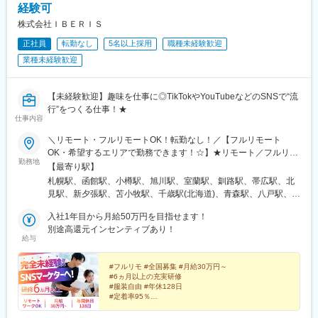
経験可
駅、鴨宮駅、茅ケ崎駅、逗子・葉山駅、三崎口駅、秦野駅、倉見
駅、中央林間駅、伊勢原駅、海老名駅(相模線)、相武台前駅、大雄
株式会社ＩＢＥＲＩＳ
山駅、高座渋谷駅、相模金子駅、湯河原駅、京急鶴見駅、杉田駅
正社員
転勤なし
5名以上採用
職種未経験歓迎
(神奈川県)、本郷台駅、鷺沼駅、古淵駅、京急久里浜駅、湘南台
業種未経験歓迎
駅、社家駅、大和駅(神奈川県)、厚木駅、座間駅、かしわ台駅、二
宮駅、番田駅(神奈川県)、東京テレポート駅、牛込神楽坂駅、三越
前駅、溜池山王駅、六本木一丁目駅、汐留駅、新宿御苑前駅、西
【未経験歓迎】趣味を仕事に◎TikTokやYouTubeなどのSNSで“流
新宿駅、西早稲田駅、春日駅(東京都)、上野広小路駅、とうきょう
行”をつくる仕事！★
スカイツリー駅、国際展示場駅、亀戸水神駅、五反田駅、九品仏
仕事内容
駅、蓮沼駅、二子新地駅、西太子堂駅、千歳船橋駅、神泉駅、代
官山駅、要町駅、東池袋駅、牛田駅(東京都)、府中駅(東京都)、京
＼リモート・フルリモートOK！転勤なし！／【フルリモート
王多摩川駅、立川駅、京王八王子駅、京王口ステイション駅、高
OK・希望するエリアで勤務できます！☆】★リモート／フルリモ
勤務地
島町駅、平沼橋駅、馬車道駅、石川町駅、日ノ出町駅、綱島駅、
ート選択可★通勤なし・全国どこからでも勤務OK★将来的には
【最寄り駅】
センター南駅、武蔵小杉駅、高津駅(神奈川県)、登戸駅、横須賀
「カフェで仕事」「旅しながら働く」も可能★転勤なし（地方在
札幌駅、函館駅、小樽駅、旭川駅、室蘭駅、釧路駅、帯広駅、北
駅、緑町駅、北茅ケ崎駅、逗子駅、海老名駅(相鉄・小田急)、鶴見
住の方も歓迎）※研修期間中は各プロジェクト先への出社となりま
見駅、新夕張駅、苫小牧駅、千歳駅(北海道)、青森駅、八戸駅、弘
駅、入谷駅(神奈川県)、台場駅、茅場町駅、赤坂見附駅、麻布十番
す。在宅勤務、または東京・大阪・愛知・福岡のプロジェクト先■
前駅、下北駅、五所川原駅、盛岡駅、花巻駅、北上駅、宮古駅、
駅、内幸町駅、東新宿駅、新宿西口駅、下落合駅、御徒町駅、曳
本社東京都渋谷区道玄坂1-10-8 渋谷道玄坂東急ビル2F-C■銀座東
入社1年目から月給50万円を目指せます！
盛駅、久慈駅、仙台駅、石巻駅、杜せきのした駅、新田駅(宮城
舟駅、東京国際クルーズターミナル駅、東京ビッグサイト駅、不
京都中央区銀座1-12-4 N&E BLD.6F■六本木東京都港区六本木3-
別途高還元インセンティブあり！
県)、くりこま高原駅、多賀城駅、気仙沼駅、いわき駅、郡山駅(福
給与
動前駅、表参道駅、代々木公園駅、東池袋四丁目駅、京成関屋
16-12 六本木KSビル5F■新宿東京都新宿区西新宿3-3-13 西新宿水
島県)、福島駅(福島県)、会津若松駅、須賀川駅、白河駅、喜多方
駅、府中本町駅、立川南駅、日本大通り駅、関内駅、八丁畷駅、
間ビル■池袋東京都豊島区東池袋2-62-8 BIGオフィスプラザ池袋■
駅、秋田駅、横手駅、能代駅、湯沢駅、大久保駅(秋田県)、鷹ノ巣
武蔵溝ノ口駅、柳小路駅、お台場海浜公園駅
梅田大阪府大阪市北区梅田1-2-2 大阪駅前第2ビル12-12号■名古屋
#フルリモ #全国募集 #月給30万円～
駅、山形駅、鶴岡駅、酒田駅、米沢駅、天童駅、さくらんぼ東根
#6ヵ月以上の充実研修
愛知県名古屋市中村区名駅4-24-5 第2森ビル■博多福岡県福岡市博
駅、寒河江駅、新庄駅、水戸駅、つくば駅、日立駅、勝田駅、土
#服装自由 #年休128日
多区博多駅前1-23-1 ParkFront博多駅前1丁目5F-B
浦駅、古河駅、取手駅、下館駅、笹川駅、牛久駅、龍ケ崎市駅、
#定着率95％
#未経験入社9割以上
守谷駅、水海道駅、宇都宮駅、小山駅、栃木駅、足利駅、佐野
#インセンティブ最大年12回