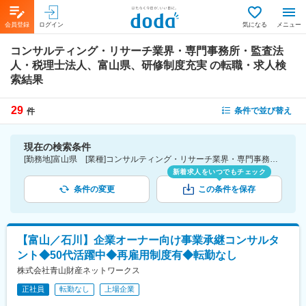
会員登録
ログイン
気になる
メニュー
コンサルティング・リサーチ業界・専門事務所・監査法
人・税理士法人、富山県、研修制度充実
の転職・求人検
索結果
29
条件で並び替え
件
現在の検索条件
[勤務地]富山県 [業種]コンサルティング・リサーチ業界・専門事務所・監査法人・税理士法人 [詳細条件](待遇・福利厚生)研修制度充実
新着求人をいつでもチェック
条件の変更
この条件を保存
【富山／石川】企業オーナー向け事業承継コンサルタ
ント◆50代活躍中◆再雇用制度有◆転勤なし
株式会社青山財産ネットワークス
正社員
転勤なし
上場企業