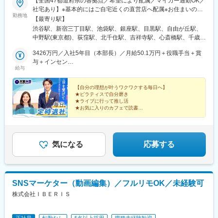
【全国47都道府県の各拠点／希望により配属／マイカー通勤OK／
駅、新魚津駅、北鉄金沢駅、福井駅、新浜松駅、新静岡駅、新豊
社宅あり】※基本的にはご自宅近くの直営店へ配属※お住まいのエ
橋駅、近鉄名古屋駅、尾張一宮駅、名鉄岐阜駅、名電各務原駅、
勤務地
リアや配属先の人員状況により、入社後に他県の直営店に出張
【最寄り駅】
新可児駅、ＪＲ河内永和駅、大阪梅田駅(阪急線)、九条駅(京都
し、経験を積んでいただく可能性あり★U・Iターン歓迎 ★マイ
渋谷駅、新宿三丁目駅、池袋駅、銀座駅、目黒駅、自由が丘駅、
府)、田中口駅、山陽姫路駅、西宮駅、山陽明石駅、ハーバーラン
カー通勤OK（規定あり。詳細はお問い合わせください）＜募集エ
中野駅(東京都)、荻窪駅、北千住駅、吉祥寺駅、心斎橋駅、千歳駅
ド駅、宝塚南口駅、新伊丹駅、芦屋川駅、上栄町駅、新八日市
リア一覧＞◆北海道・東北北海道・青森県・岩手県・秋田県・宮
(北海道)、あいの里教育大駅、上幌向駅、小樽駅、手稲駅、旭川四
駅、倉敷駅、岡山駅前駅、電鉄出雲市駅、高知駅前駅、宮田町
城県・山形県・福島県◆関東東京都・神奈川県・千葉県・埼玉
3426万円／入社5年目（本部長）／月給50.1万円＋役職手当＋賞
条駅、環状通東駅、高砂駅(北海道)、発寒南駅、本八戸駅、一ノ関
駅、高松築港駅、眉山ロープウェイ山麓駅、西鉄福岡駅、鹿児島
県・茨城県・栃木県・群馬県◆中部山梨県・新潟県・富山県・石
与＋インセン
駅、前沢駅、秋田駅、鏡石駅、いわき駅、郡山富田駅、荒川沖
駅前駅、熊本駅前駅、長崎駅前駅、佐世保中央駅、神泉駅、岩本
給与
川県・福井県・長野県・岐阜県・静岡県・愛知県・三重県◆近畿
2462万円／入社8年目（管理職）／月給50.1万円＋役職手当＋賞
駅、取手駅、佐原駅、江曽島駅、佐野駅、黒磯駅、草加駅、川越
町駅、西早稲田駅、青井駅、高津駅(神奈川県)、大阪難波駅、四ツ
滋賀県・京都府・大阪府・兵庫県・和歌山県・奈良県◆中国・四
与＋インセン
駅、南越谷駅、上尾駅、加茂宮駅、和光市駅、入曽駅、高坂駅、
橋駅、大阪阿部野橋駅、東別院駅、丸の内駅(愛知県)、祇園駅(福
国鳥取県・島根県・岡山県・広島県・山口県・香川県・愛媛県・
【自分の理想が叶うワクワクする毎日へ】
朝霞駅、中浦和駅、武蔵浦和駅、鶴瀬駅、東鷲宮駅、新座駅、川
岡県)、櫛田神社前駅、京阪山科駅、本八幡駅(都営線)、北１２条
★ピラティスで自分磨き
高知県・徳島県◆九州・沖縄福岡県・佐賀県・長崎県・熊本県・
口駅、松戸駅、北柏駅、柏駅、新浦安駅、市川駅、京成船橋駅、
駅、松風町駅、広瀬通駅、東宿郷駅、下北沢駅、京成関屋駅、新
★ライブに行って推し活
大分県・宮崎県・鹿児島県・沖縄県☆最近では全国の「イオン」
海浜幕張駅、稲毛駅、四街道駅、おゆみ野駅、五井駅、新船橋
★お気に入りのカフェで読書
宿駅、都電雑司ケ谷駅、麻布十番駅、京成上野駅、立川南駅、茅
「ららぽーと」「イトーヨーカドー」「ダイナシティ」など大型
★長期休暇を取って海外旅行
駅、馬込沢駅、松岸駅、平井駅(東京都)、葛西駅、秋川駅、豊田
場町駅、京橋駅(東京都)、東海神駅、栄町駅(千葉県)、汐入駅、高
★収入アップで自分に投資
ショッピングモールにも続々出店！商業施設での買い物ついで
駅、八王子駅、国分寺駅、三鷹駅、武蔵境駅、柴崎駅、狭間駅、
島町駅、電鉄富山駅、広小路駅(富山県)、七ツ屋駅、新福井駅、第
に、気軽に当店に立ち寄る方が増加中。さらなる企業拡大を目指
府中駅(東京都)、聖蹟桜ケ丘駅、上野御徒町駅、豊洲駅、二子玉川
一通り駅、日吉町駅、駅前駅、名鉄名古屋駅、河内永和駅、大阪
しています。
駅、三軒茶屋駅、田園調布駅、町田駅、すずかけ台駅、溝の口
気になる
応募する
梅田駅(阪神線)、東寺駅、阪神国道駅、西新町駅、高速神戸駅、芦
駅、川崎駅、相模大野駅、中山駅(神奈川県)、二俣川駅、十日市場
屋駅(阪神線)、西川緑道公園駅、猿猴橋町駅、高知橋駅、大手町駅
駅(神奈川県)、鴨宮駅、藤沢駅、鎌倉駅、たまプラーザ駅、相武台
(愛媛県)、天神南駅、桜島桟橋通駅、二本木口駅、五島町駅、中佐
前駅、金沢文庫駅、小松駅、四十万駅、ベル前駅、北鯖江駅、大
世保駅、末広町駅(東京都)、下落合駅、武蔵溝ノ口駅、なんば駅
垣駅、田神駅、糸貫駅、名電各務原駅、北方真桑駅、庄内通駅、
(南海線)、長堀橋駅、天王寺駅前駅、栄駅(愛知県)、呉服町駅(福岡
SNSマーケター（動画編集）／フルリモOK／未経験可
りんくう常滑駅、大府駅、日進駅(愛知県)、刈谷駅、喜多山駅(愛
県)、四宮駅、京成八幡駅
株式会社ＩＢＥＲＩＳ
知県)、町方駅、荒子川公園駅、小牧駅、稲沢駅、新守山駅、荒子
駅、鶴舞駅、観音寺駅(愛知県)、平田町駅、桔梗が丘駅、南が丘
駅、堅田駅、野洲駅、瀬田駅(滋賀県)、堺東駅、大正駅(大阪府)、