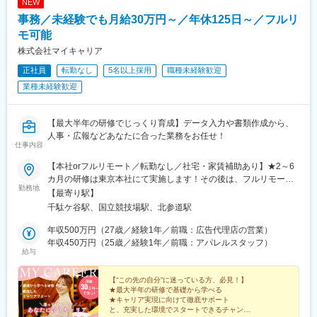
NEW
北新地駅、大阪阿部野橋駅、近鉄名古屋駅、名鉄名古屋駅、博多
事務／未経験でも月給30万円～／年休125日～／フルリ
駅、天神駅、福岡空港駅(鉄道)、姪浜駅、西新駅、天神南駅、大橋
モ可能
駅(福岡県)、中洲川端駅、千早駅、三ノ宮駅、尼崎駅(東海道本
線)、神戸駅(兵庫県)、姫路駅、新長田駅、明石駅、西宮北口駅、
株式会社マイキャリア
王寺駅、近鉄奈良駅、学園前駅(奈良県)、大和西大寺駅、生駒駅、
正社員
転勤なし
5名以上採用
職種未経験歓迎
和歌山駅、和歌山市駅、京都駅、京阪山科駅、烏丸駅、草津駅(滋
業種未経験歓迎
賀県)、南草津駅、京阪石山駅、瀬田駅(滋賀県)、竹田駅(京都府)、
大通駅、札幌駅、仙台駅、岡山駅、下関駅、松江駅、鳥取駅、広
島駅、福山駅、横川駅、新白島駅、西条駅(広島県)、西高屋駅、東
【最大半年の研修でじっくり育成】データ入力や書類作成から、
広島駅、八本松駅、北参道駅、青井駅、浜松町駅、西日暮里駅(舎
人事・広報などあなたに合った業務をお任せ！
人ライナー)、大崎広小路駅、祐天寺駅、江古田駅、二子新地駅、
仕事内容
阿倍野駅(地下鉄)、鴫野駅、西中島南方駅、丸の内駅(愛知県)、小
田井駅、上前津駅、東別院駅、摂津富田駅、新今宮駅前駅、千鳥
【本社orフルリモート／転勤なし／社宅・家賃補助あり】★2～6
橋駅、千里中央駅(大阪モノレール)、百舌鳥八幡駅、大阪天満宮
カ月の研修は東京本社にて実施します！その後は、フルリモート
勤務地
駅、玉造駅、宮之阪駅、新豊橋駅、なんば駅(地下鉄)、なかもず
の相談も可能です◎本社：東京都渋谷区千駄ヶ谷1-11-14 ビジデ
【最寄り駅】
駅、森下駅(愛知県)、国際センター駅、祇園駅(福岡県)、西鉄福岡
ンス千駄ヶ谷603＜ アクセス ＞・JR中央本線「千駄ケ谷駅」より
千駄ケ谷駅、国立競技場駅、北参道駅
駅、櫛田神社前駅、西鉄千早駅、三宮駅(神戸新交通)、ハーバーラ
徒歩5分・都営地下鉄大江戸線「国立競技場駅」より徒歩5分・東
ンド駅、山陽姫路駅、西代駅、山陽明石駅、新王寺駅、鳥居前
京メトロ副都心線「北参道駅」より徒歩7分・JR山手線「原宿
年収500万円（27歳／経験1年／前職：広告代理店の営業）
駅、田中口駅、山科駅、四条駅(京都市営)、石山駅、くいな橋駅、
駅」より徒歩9分※受動喫煙対策：屋内喫煙可能場所あり
年収450万円（25歳／経験1年／前職：アパレルスタッフ）
給与
西４丁目駅、さっぽろ駅、仙台駅(地下鉄)、岡山駅前駅、横川駅
(広島県)、白島駅(広島高速交通線)、竹橋駅、御成門駅、新桜台
駅、梅田駅(地下鉄)、蒲生四丁目駅、天王寺駅前駅、動物園前駅、
【“この先の自分”に迷っている方、必見！】
駅前駅、平安通駅、呉服町駅(福岡県)、香椎宮前駅、三宮駅(神戸
★最大半年の研修で基礎から学べる
★キャリア実現に向けて徹底サポート
市営)、高速神戸駅、西新町駅、信貴山下駅、四宮駅、五条駅(京都
と、充実した環境でスタートできるチャンス♪
市営)、唐橋前駅、狸小路駅、北１２条駅、あおば通駅、西川緑道