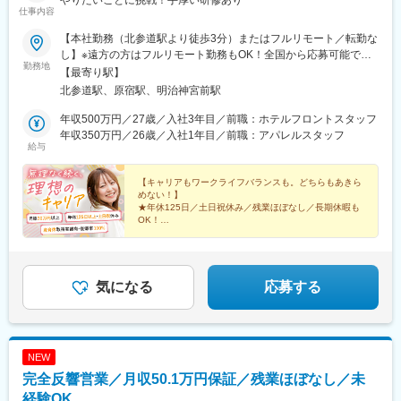
やりたいことに挑戦！手厚い研修あり
仕事内容
【本社勤務（北参道駅より徒歩3分）またはフルリモート／転勤な
し】※遠方の方はフルリモート勤務もOK！全国から応募可能で
勤務地
す！※研修は本社（東京）にて実施■本社東京都渋谷区千駄ヶ谷3-
【最寄り駅】
51-10 PORTALPOINT HARAJUKU FD-13＜アクセス＞・東京メ
北参道駅、原宿駅、明治神宮前駅
トロ「北参道駅」より徒歩3分・JR線「原宿駅」より徒歩9分・JR
線「千駄ヶ谷駅」より徒歩8分・都営地下鉄「国立競技場駅」A4
年収500万円／27歳／入社3年目／前職：ホテルフロントスタッフ
出口より徒歩8分＝＝＝＝＝＝＝＝＞＞★check！◎安心して上京
年収350万円／26歳／入社1年目／前職：アパレルスタッフ
給与
できる上京・入社に合わせて転居される方には、寮や社宅・引っ
越し支援・家賃補助などをサポートします。◎独り立ち後はリモ
ートワークが可能週3日リモートワークの先輩も。遠方の方はフル
【キャリアもワークライフバランスも。どちらもあきら
めない！】
リモート勤務もOK！ライフステージの変化に合わせて、柔軟な働
★年休125日／土日祝休み／残業ほぼなし／長期休暇も
き方ができます。
OK！
☆平均年齢27歳／同期と一緒に成長／先輩の前職は飲
食・受付など
★ネイル・髪型・服装自由／産育休取得実績多数！復帰
率100％
気になる
応募する
NEW
完全反響営業／月収50.1万円保証／残業ほぼなし／未
経験OK