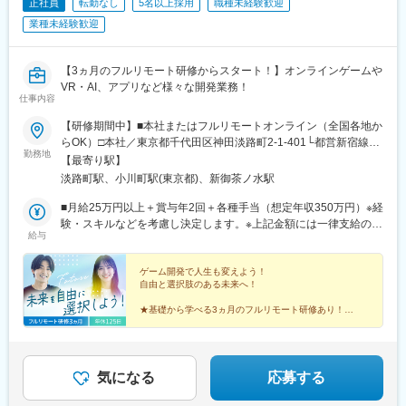
正社員
転勤なし
5名以上採用
職種未経験歓迎
業種未経験歓迎
【3ヵ月のフルリモート研修からスタート！】オンラインゲームや
VR・AI、アプリなど様々な開発業務！
仕事内容
【研修期間中】■本社またはフルリモートオンライン（全国各地か
らOK）□本社／東京都千代田区神田淡路町2-1-401└都営新宿線
勤務地
「小川町駅」より徒歩1分└東京メトロ丸ノ内線「淡路町駅」より
【最寄り駅】
徒歩2分└東京メトロ千代田線「新御茶ノ水駅」より徒歩3【研修
淡路町駅、小川町駅(東京都)、新御茶ノ水駅
終了後】□東京23区を中心とした全国各地のプロジェクト先※勤務
地は希望を考慮します。※転居を伴う転勤はありません。※すべて
■月給25万円以上＋賞与年2回＋各種手当（想定年収350万円）※経
徒歩10分以内の駅チカオフィスです。※フルリモート・在宅勤
験・スキルなどを考慮し決定します。※上記金額には一律支給の住
給与
務・ハイブリッドワークはプロジェクトによって異なります。
宅手当2万円を含みます。※残業代は全額支給※試用期間6ヵ月あり
（期間中は月給23万円以上で、その他の待遇に変更なし）☆経験
がある方は、現職・前職給与を考慮します。☆明確な評価制度あ
ゲーム開発で人生も変えよう！
自由と選択肢のある未来へ！
り。個人の頑張りに応じて評価します。【年収アップイメージ】
年収450万円（未経験入社2年目）年収590万円（未経験入社3年
★基礎から学べる3ヵ月のフルリモート研修あり！
目）年収770万円（未経験入社5年目）
★定番ゲームから先端技術まで多彩なプロジェクトあ
り！
★平均年齢26歳の仲間と市場価値をアップ！
★土日祝休み、年休125日でオフも充実♪
気になる
応募する