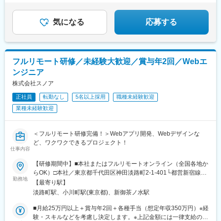
駅、那須塩原駅、鹿沼駅、真岡駅、下今市駅、西那須野駅、高崎
#Instagram・YouTube・TikTokなどの企画・運用
駅、前橋駅、太田駅(群馬県)、伊勢崎駅、桐生駅、館林駅、川口元
郷駅、川越駅、所沢駅、越谷駅、草加駅、春日部駅、上尾駅、熊
気になる
応募する
谷駅、浦和駅、新座駅、狭山市駅、入間市駅、三郷駅(埼玉県)、深
谷駅、朝霞台駅、戸田駅(埼玉県)、ふじみ野駅、鴻巣駅、坂戸駅
(埼玉県)、八潮駅、志木駅、飯能駅、世田谷代田駅、練馬駅、蒲田
駅、葛西駅、北千住駅、荻窪駅、大山駅(東京都)、八王子駅、豊洲
フルリモート研修／未経験大歓迎／賞与年2回／Webエ
駅、亀有駅、町田駅、品川駅、赤羽駅、新宿三丁目駅、中野駅(東
ンジニア
京都)、池袋駅、目黒駅、錦糸町駅、六本木駅、渋谷駅、調布駅、
上野駅、小平駅、立川駅、日本橋駅(東京都)、吉祥寺駅、多摩セン
株式会社スノア
ター駅、青梅駅、国分寺駅、武蔵小金井駅、昭島駅、東京駅、国
正社員
転勤なし
5名以上採用
職種未経験歓迎
立駅、玉川上水駅、東久留米駅、船橋駅、松戸駅、市川駅、柏
業種未経験歓迎
駅、五井駅、千葉駅、流山おおたかの森駅、八千代台駅、習志野
駅、浦安駅(千葉県)、愛宕駅(千葉県)、木更津駅、成田駅、我孫子
駅、鎌ケ谷駅、印西牧の原駅、四街道駅、銚子駅、藤沢駅、横須
＜フルリモート研修完備！＞Webアプリ開発、Webデザインな
賀駅、横浜駅、上溝駅、川崎駅、平塚駅、茅ケ崎駅、大和駅(神奈
ど、ワクワクできるプロジェクト！
川県)、本厚木駅、小田原駅、鎌倉駅、秦野駅、座間駅、伊勢原
仕事内容
駅、逗子駅、三崎口駅、長野駅、松本駅、上田駅、佐久平駅、飯
田駅(長野県)、豊科駅、中野松川駅、飯山駅、須坂駅、広丘駅、甲
【研修期間中】■本社またはフルリモートオンライン（全国各地か
府駅、竜王駅、石和温泉駅、富士山駅、山梨市駅、都留市駅、韮
らOK）□本社／東京都千代田区神田淡路町2-1-401└都営新宿線
勤務地
崎駅、大月駅、富山駅、越中中川駅、砺波駅、黒部駅、魚津駅、
「小川町駅」より徒歩1分└東京メトロ丸ノ内線「淡路町駅」より
【最寄り駅】
滑川駅、金沢駅、福井駅(福井県)、敦賀駅、浜松駅、静岡駅、富士
徒歩2分└東京メトロ千代田線「新御茶ノ水駅」より徒歩3【研修
淡路町駅、小川町駅(東京都)、新御茶ノ水駅
駅、沼津駅、磐田駅、藤枝駅、岡崎駅、豊橋駅、名古屋駅、刈谷
終了後】□東京23区を中心とした全国各地のプロジェクト先※勤務
市駅、名鉄一宮駅、三河安城駅、岐阜駅、各務ケ原駅、多治見
地は希望を考慮します。※転居を伴う転勤はありません。※すべて
■月給25万円以上＋賞与年2回＋各種手当（想定年収350万円）※経
駅、可児駅、四日市駅、津駅、名張駅、布施駅、豊中駅、吹田駅
徒歩10分以内の駅チカオフィスです。※フルリモート・在宅勤
験・スキルなどを考慮し決定します。※上記金額には一律支給の住