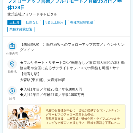
フォローアップ営業／フルリモート／月給35万円／年
休128日
株式会社フォワードキャピタル
正社員
転勤なし
5名以上採用
職種未経験歓迎
業種未経験歓迎
【未経験OK！】既存顧客へのフォローアップ営業／カウンセリン
グメイン
仕事内容
★フルリモート・リモートOK／転勤なし／東京都大田区の本社勤
務自宅や全国にあるサテライトオフィスでの勤務も可能！サテラ
勤務地
イトオフィスは駅から徒歩5分ほどの立地で好アクセス！好きな場
【最寄り駅】
所を選んで、自由にテレワークもできます。居住はどこでもOK！
大森駅(東京都)、大森海岸駅
基本リモートでの対応です！※敷地内全面禁煙
◆入社1年目／年齢25歳／年収800万円
◆入社2年目／年齢27歳／年収1000万円
給与
既存のお客様を中心に、当社が提供するコンサルティン
グサービスのフォロー業務をお任せ。
新規事業支援・人材育成・研修企画・ライフコンサルテ
ィングなど幅広い支援を行い、現状や課題を丁寧にヒア
リングし、社内のコンサルタントへつなぐ役割です。