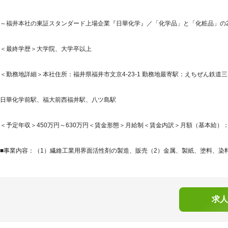
～福井本社の東証スタンダード上場企業『日華化学』／「化学品」と「化粧品」の
＜最終学歴＞大学院、大学卒以上
＜勤務地詳細＞本社住所：福井県福井市文京4-23-1 勤務地最寄駅：えちぜん鉄道三
日華化学前駅、福大前西福井駅、八ツ島駅
＜予定年収＞450万円～630万円＜賃金形態＞月給制＜賃金内訳＞月額（基本給）：282,9
■事業内容：（1）繊維工業用界面活性剤の製造、販売（2）金属、製紙、塗料、染料
求人