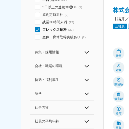
5日以上の連続休暇OK
(
1
)
株式
原則定時退社
(
0
)
【福井／
残業20時間未満
(
15
)
正社員
フレックス勤務
(
32
)
産休・育休取得実績あり
(
7
)
募集・採用情報
仕事
会社・職場の環境
対象
待遇・福利厚生
勤務地
語学
最寄駅
仕事内容
給与
社員の平均年齢
事業