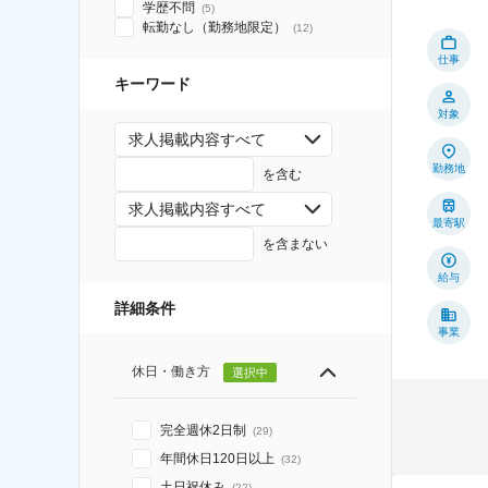
学歴不問
(
5
)
転勤なし（勤務地限定）
(
12
)
仕事
キーワード
対象
求人掲載内容すべて
勤務地
を含む
求人掲載内容すべて
最寄駅
を含まない
給与
詳細条件
事業
休日・働き方
選択中
完全週休2日制
(
29
)
年間休日120日以上
(
32
)
土日祝休み
(
22
)