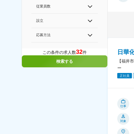
従業員数
設立
応募方法
32
日華
この条件の求人数
件
【福井市
検索する
ー
正社員
仕事
対象