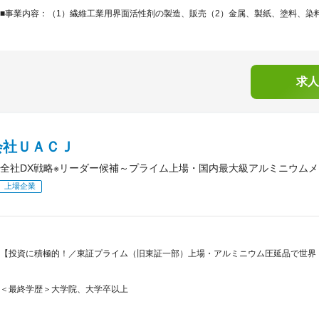
■事業内容：（1）繊維工業用界面活性剤の製造、販売（2）金属、製紙、塗料、染料
求人
会社ＵＡＣＪ
全社DX戦略※リーダー候補～プライム上場・国内最大級アルミニウム
上場企業
【投資に積極的！／東証プライム（旧東証一部）上場・アルミニウム圧延品で世界
＜最終学歴＞大学院、大学卒以上