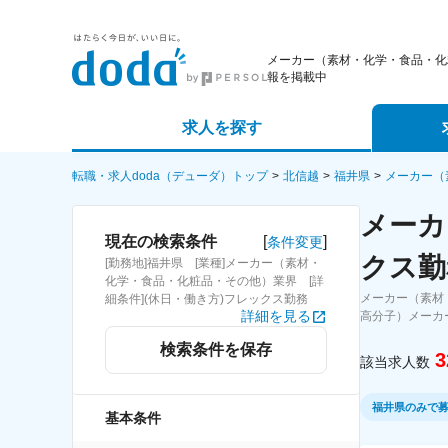
メーカー（素材・化学・食品・化
報を掲載中
求人を探す
詳細条件から探す
エージェ
転職・求人doda（デューダ）トップ
北信越
福井県
メーカー（
メーカ
新着求人から探す
スカウト
[
]
現在の検索条件
条件変更
クス勤
[勤務地]福井県 [業種]メーカー（素材・
求人特集から探す
パートナ
化学・食品・化粧品・その他）業界 [詳
メーカー（素材
細条件](休日・働き方)フレックス勤務
詳細を見る
高分子）メーカ
検索条件を保存
3
該当求人数
福井県のみで
基本条件