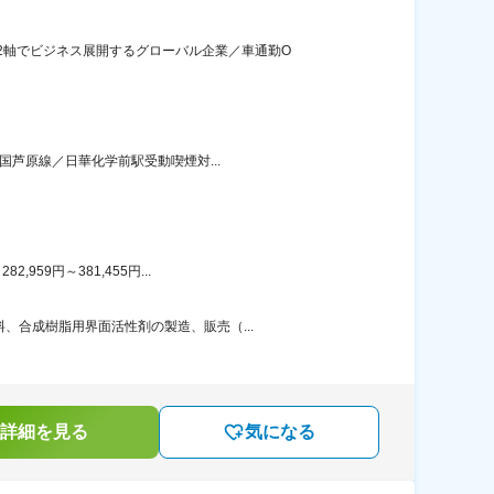
2軸でビジネス展開するグローバル企業／車通勤O
国芦原線／日華化学前駅受動喫煙対...
59円～381,455円...
、合成樹脂用界面活性剤の製造、販売（...
詳細を見る
気になる