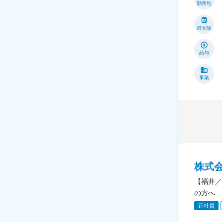
勤務地
最寄駅
給与
事業
株式
【福井／
の方へ
正社員