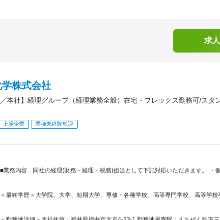
求人
化学株式会社
／本社】経理グループ（経理業務全般）在宅・フレックス勤務可/スタ
上場企業
業種未経験歓迎
■業務内容 同社の経理(財務・経理・税務)担当として下記対応いただきます。 
＜最終学歴＞大学院、大学、短期大学、専修・各種学校、高等専門学校、高等学校
＜勤務地詳細＞本社住所：福井県福井市文京4-23-1 勤務地最寄駅：えちぜん鉄道三