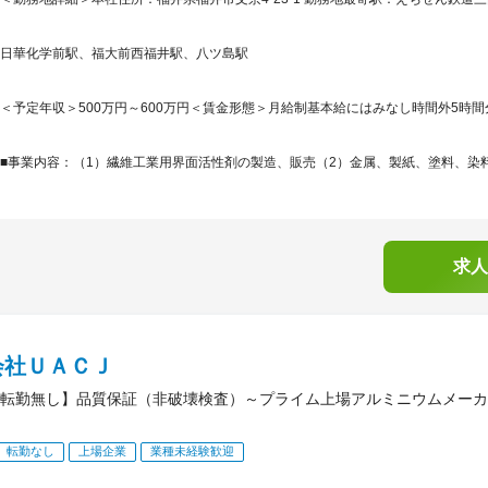
日華化学前駅、福大前西福井駅、八ツ島駅
＜予定年収＞500万円～600万円＜賃金形態＞月給制基本給にはみなし時間外5時間
■事業内容：（1）繊維工業用界面活性剤の製造、販売（2）金属、製紙、塗料、染料
求人
会社ＵＡＣＪ
転勤無し】品質保証（非破壊検査）～プライム上場アルミニウムメーカ
転勤なし
上場企業
業種未経験歓迎