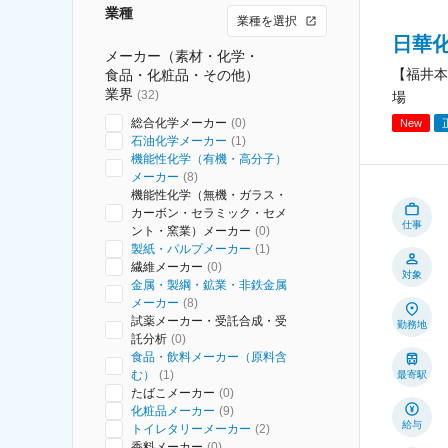
業種
業種を選択
日華
メーカー（素材・化学・
【福井本
食品・化粧品・その他）
業界
(
32
)
場
総合化学メーカー
(
0
)
New
石油化学メーカー
(
1
)
機能性化学（有機・高分子）
メーカー
(
8
)
機能性化学（無機・ガラス・
カーボン・セラミック・セメ
仕事
ント・窯業）メーカー
(
0
)
製紙・パルプメーカー
(
1
)
繊維メーカー
(
0
)
対象
金属・製綱・鉱業・非鉄金属
メーカー
(
8
)
試薬メーカー・受託合成・受
勤務地
託分析
(
0
)
食品・飲料メーカー（原料含
む）
(
1
)
最寄駅
たばこメーカー
(
0
)
化粧品メーカー
(
9
)
給与
トイレタリーメーカー
(
2
)
香料メーカー
(
0
)