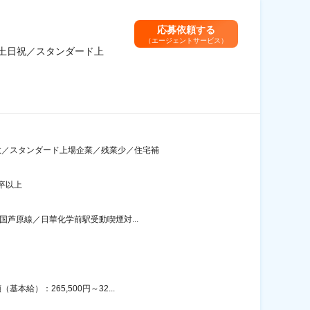
応募依頼する
（エージェントサービス）
・土日祝／スタンダード上
多数／スタンダード上場企業／残業少／住宅補
卒以上
国芦原線／日華化学前駅受動喫煙対...
給）：265,500円～32...