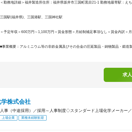
＜勤務地詳細＞福井製造所住所：福井県坂井市三国町黒目21-1 勤務地最寄駅：えち
三国駅(福井県)、三国港駅、三国神社駅
＜予定年収＞600万円～1,100万円＜賃金形態＞月給制補足事項なし＜賃金内訳＞月額（基
■事業概要：アルミニウム等の非鉄金属及びその合金の圧延製品・鋳物製品・鍛造製品
求人
化学株式会社
人事（中途採用）／採用～人事制度◇スタンダード上場化学メーカー／残
上場企業
業種未経験歓迎