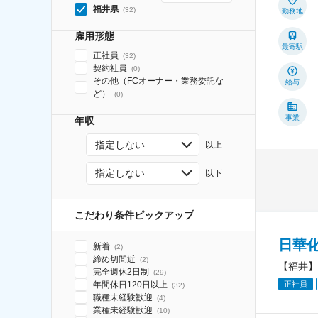
福井県
(
32
)
勤務地
雇用形態
最寄駅
正社員
(
32
)
契約社員
(
0
)
その他（FCオーナー・業務委託な
給与
ど）
(
0
)
事業
年収
指定しない
以上
指定しない
以下
こだわり条件ピックアップ
日華
新着
(
2
)
締め切間近
(
2
)
【福井】
完全週休2日制
(
29
)
年間休日120日以上
正社員
(
32
)
職種未経験歓迎
(
4
)
業種未経験歓迎
(
10
)