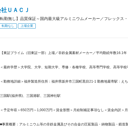
会社ＵＡＣＪ
転勤無し】品質保証～国内最大級アルミニウムメーカー／フレックス・
転勤なし
上場企業
【東証プライム（旧東証一部）上場／非鉄金属素材メーカー／平均勤続年数16.1年・
＜最終学歴＞大学院、大学、短期大学、専修・各種学校、高等専門学校、高等学校
＜勤務地詳細＞福井製造所住所：福井県坂井市三国町黒目21-1 勤務地最寄駅：えち
三国駅(福井県)、三国港駅、三国神社駅
＜予定年収＞650万円～1,000万円＜賃金形態＞月給制補足事項なし＜賃金内訳＞月額（基
■事業概要：アルミニウム等の非鉄金属及びその合金の圧延製品・鋳物製品・鍛造製品