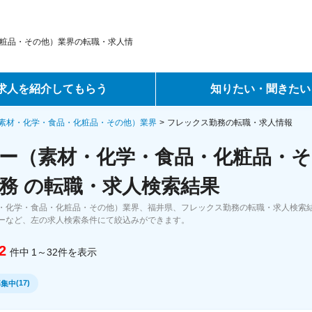
粧品・その他）業界の転職・求人情
求人を紹介してもらう
知りたい・聞きたい
ントサービス
転職ノウハウ
素材・化学・食品・化粧品・その他）業界
フレックス勤務の転職・求人情報
ー（素材・化学・食品・化粧品・
サービス
データで見る転職
務 の転職・求人検索結果
ーエージェントサービス
コラム・インタビュー
・化学・食品・化粧品・その他）業界、福井県、フレックス勤務の転職・求人検索
ーなど、左の求人検索条件にて絞込みができます。
転職Q&A
2
件中
1～32
件
を表示
(
17
)
募集中