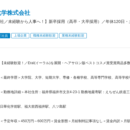
化学株式会社
社／未経験から人事へ！】新卒採用（高卒・大卒採用）／年休120日
上場企業
職種未経験歓迎
業種未経験歓迎
正社員
【未経験歓迎！／Eral(イーラル)を展開・ヘアサロン版ベストコスメ賞受賞商品
＜最終学歴＞大学院、大学、短期大学、専修・各種学校、高等専門学校、高等学校
＜勤務地詳細＞本社住所：福井県福井市文京4-23-1 勤務地最寄駅：えちぜん鉄道三
日華化学前駅、福大前西福井駅、八ツ島駅
＜予定年収＞450万円～600万円＜賃金形態＞月給制特記事項なし＜賃金内訳＞月額（基本