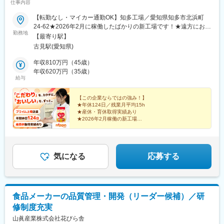
仕事内容
【転勤なし・マイカー通勤OK】知多工場／愛知県知多市北浜町
24-62★2026年2月に稼働したばかりの新工場です！★遠方にお住
勤務地
まいの方は借上社宅を利用可能！アクセス：名鉄常滑線「古見
【最寄り駅】
駅」より徒歩17分◎受動喫煙対策：屋内全面禁煙
古見駅(愛知県)
年収810万円（45歳）
年収620万円（35歳）
給与
【この企業ならではの強み！】
★年休124日／残業月平均15h
★産休・育休取得実績あり
★2026年2月稼働の新工場
★20代・30代活躍中
★プライム上場の食品メーカー
★平均勤続年数14.8年
気になる
応募する
食品メーカーの品質管理・開発（リーダー候補）／研
修制度充実
山眞産業株式会社花びら舎