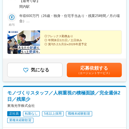
◎グローバルに活躍することも可能！海外展開をしている当社で
【最寄り駅】
は、海外出張や本人の希望により将来的には海外赴任のチャンス
間内駅
もあります。※転勤：当面転勤はありませんが、将来的に他拠点を
含む異動が発生する可能性があります。※受動喫煙対策：敷地内全
年収600万円（26歳・独身・住宅手当あり・残業25時間／月の場
面禁煙※リモートワーク相談可
合）
給与
年収710万円（30歳・扶養家族1名・住宅手当あり・残業25時間／
月の場合）
◎フレックス勤務あり
◎ 年間休日121日／土日休み
◎ 賞与5.2カ月分※2026年度予定
設計から解析・評価・顧客との調整まで開発全体に携わ
り、エンジニアとして次のステージへ。世界トップシェ
アクラスの製品開発を通じて、さらなる成長を目指せま
す。
応募依頼する
気になる
（エージェントサービス）
モノづくりスタッフ／人柄重視の積極面談／完全週休2
日／残業少
東海光学株式会社
正社員
転勤なし
5名以上採用
職種未経験歓迎
業種未経験歓迎