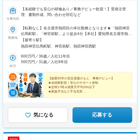
【未経験でも安心の研修あり／事務デビュー歓迎！】受発注管
理、書類作成、問い合わせ対応など
仕事内容
【転勤なし】名古屋市熱田区の本社勤務となります★「熱田神宮
伝馬町駅」「神宮前駅」より徒歩4分【本社】愛知県名古屋市熱田
勤務地
区神宮3-10-10＜アクセス＞名古屋市営地下鉄・名城線「熱田神宮
【最寄り駅】
伝馬町駅」より徒歩4分名鉄名古屋本線・名鉄常滑線「神宮前駅」
熱田神宮伝馬町駅、神宮前駅、熱田神宮西駅
より徒歩4分※受動喫煙対策：あり
600万円／36歳／入社11年目
500万円／31歳／入社9年目
給与
【創業95年の安定基盤のもと、事務デビュー】
★未経験歓迎！安心のサポート体制
★定時17時＆残業月平均20h以下
★家族手当など手当充実
★年休124日・土日祝休み
★産育休取得・復職実績あり
～安定のもとで、お客さまに信頼される営業事務へ～
気になる
応募する
NEW