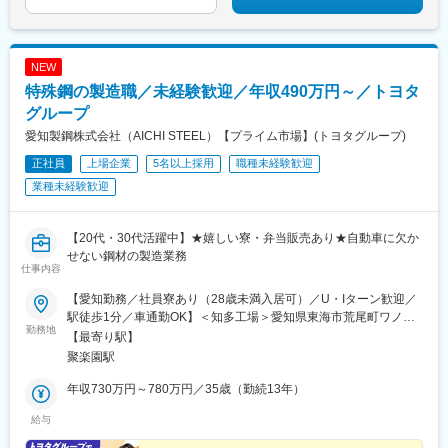
NEW
特殊鋼の製造職／未経験歓迎／年収490万円～／トヨタ
グループ
愛知製鋼株式会社（AICHI STEEL）【プライム市場】(トヨタグループ)
正社員
上場企業
5名以上採用
職種未経験歓迎
業種未経験歓迎
【20代・30代活躍中】★嬉しい寮・弁当販売あり★自動車に欠か
せない鋼材の製造業務
仕事内容
【愛知勤務／社員寮あり（28歳未満入居可）／U・Iターン歓迎／
駅徒歩1分／車通勤OK】＜知多工場＞愛知県東海市荒尾町ワノ割1
勤務地
番地★名鉄「聚楽園」駅から徒歩1分★車通勤OK★敷地内全面禁
【最寄り駅】
煙（24年5月～敷地内全面禁煙）＜独身寮から工場までは電車で5
聚楽園駅
分、車・バイクで10分！＞◎希望者はすぐに入寮できます！（28
歳未満）◎寮の最寄駅から名古屋までは20分
年収730万円～780万円／35歳（勤続13年）
給与