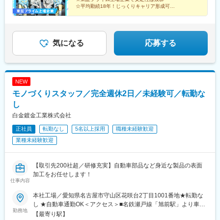
☆平均勤続18年！じっくりキャリア形成可能
☆転勤なし！腰を据えて働ける環境あり
☆班長・作業長へのキャリアアップも可能
気になる
応募する
NEW
モノづくりスタッフ／完全週休2日／未経験可／転勤な
し
白金鍍金工業株式会社
正社員
転勤なし
5名以上採用
職種未経験歓迎
業種未経験歓迎
【取引先200社超／研修充実】自動車部品など身近な製品の表面
加工をお任せします！
仕事内容
本社工場／愛知県名古屋市守山区花咲台2丁目1001番地★転勤な
し ★自動車通勤OK＜アクセス＞■名鉄瀬戸線「旭前駅」より車8
勤務地
分■バス停「志段味西小学校」より徒歩11分※受動喫煙対策あり
【最寄り駅】