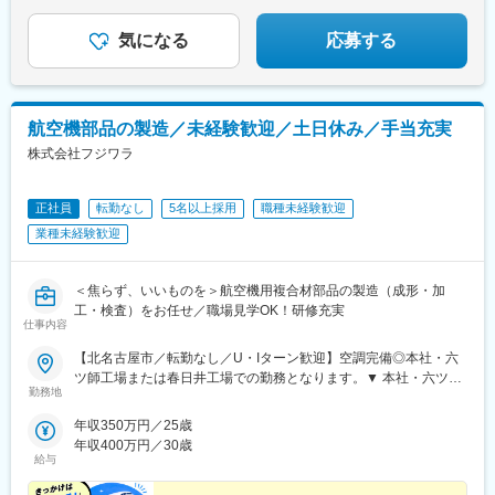
気になる
応募する
航空機部品の製造／未経験歓迎／土日休み／手当充実
株式会社フジワラ
正社員
転勤なし
5名以上採用
職種未経験歓迎
業種未経験歓迎
＜焦らず、いいものを＞航空機用複合材部品の製造（成形・加
工・検査）をお任せ／職場見学OK！研修充実
仕事内容
【北名古屋市／転勤なし／U・Iターン歓迎】空調完備◎本社・六
ツ師工場または春日井工場での勤務となります。▼ 本社・六ツ師
勤務地
工場愛知県北名古屋市六ツ師女夫越1番地＜アクセス＞「西春駅」
より車10分「徳重・名古屋芸大駅」より車7分▼ 春日井工場愛知
年収350万円／25歳
県春日井市東山町平橋2313-1＜アクセス＞「春日井駅」より車15
年収400万円／30歳
分◆マイカー通勤OK（無料駐車場あり）※受動喫煙防止対策：屋
給与
内禁煙