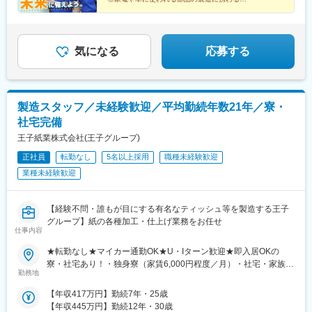
◎学歴不問＆第二新卒歓迎！面接1回のスピード選考も
可能
気になる
応募する
製造スタッフ／未経験歓迎／平均勤続年数21年／寮・
社宅完備
王子紙業株式会社(王子グループ)
正社員
転勤なし
5名以上採用
職種未経験歓迎
業種未経験歓迎
【経験不問・誰もが目にする有名なティッシュ等を製造する王子
グループ】紙の各種加工・仕上げ業務をお任せ
仕事内容
★転勤なし★マイカー通勤OK★U・Iターン歓迎★即入居OKの
寮・社宅あり！・独身寮（家賃6,000円程度／月）・社宅・家族向
勤務地
け（家賃1万円程度／月）【春日井工場】愛知県春日井市王子町1
＜アクセス＞中央本線「勝川駅」より徒歩20分※受動喫煙対策：
【年収417万円】勤続7年・25歳
屋内全面禁煙（指定場所以外）
【年収445万円】勤続12年・30歳