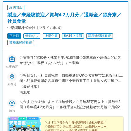
締切間近
製造／未経験歓迎／賞与4.2カ月分／退職金／独身寮／
社員食堂
中部鋼鈑株式会社【プライム市場】
正社員
転勤なし
上場企業
5名以上採用
職種未経験歓迎
業種未経験歓迎
◇実働7時間30分・残業月平均18時間◇鉄道車両や建物などに欠
かせない「厚板（あついた）」の製造
仕事内容
◇転勤なし・社員寮完備・自動車通勤OK◇名古屋市にある当社工
場へ配属愛知県名古屋市中川区小碓通五丁目１番地＼名古屋で働
勤務地
きたい方に最適！／転勤せずに名古屋で働きたい方、UIターンを
【最寄り駅】
目指している方にピッタリ！立地も良いので通勤もしやすい♪＼寮
港北駅
完備（家賃月9,000円）／エアコン付、食堂完備、駐車場（2,000
円/月）あり会社の食堂は日替わりメニューが1食250円 ※昼食のみ
＼今までの経歴によって加給優遇／◇月給35万円以上＋賞与年2
寮の食堂は朝食250円、夕食400円
回（昨年度4.2カ月分）＋各種手当※上記は経験者の月給◇月給25
給与
万円以上＋賞与年2回（昨年度4.2カ月分）＋各種手当・過去には
約7カ月分の賞与支給実績も！※上記は未経験スタートの月給※非
交代勤務の場合は月給20万9,700円～28万1,000円＋賞与年2回
＼まずは研修から！資格取得費も会社が負担／
☆愛知ブランド企業に認定された鉄鋼メーカー
（昨年度4.2カ月分）＋各種手当
☆東証プライム上場企業で安定性は抜群