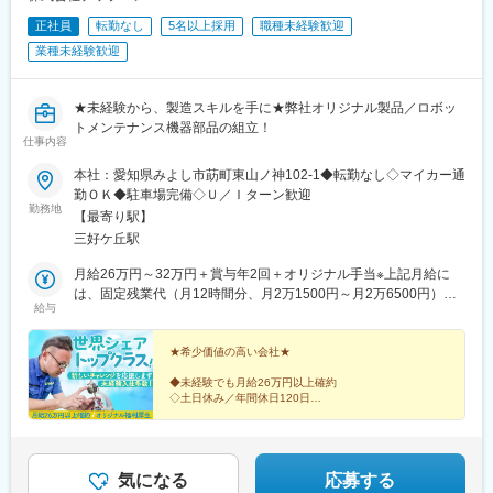
正社員
転勤なし
5名以上採用
職種未経験歓迎
業種未経験歓迎
★未経験から、製造スキルを手に★弊社オリジナル製品／ロボッ
トメンテナンス機器部品の組立！
仕事内容
本社：愛知県みよし市莇町東山ノ神102-1◆転勤なし◇マイカー通
勤ＯＫ◆駐車場完備◇Ｕ／Ｉターン歓迎
勤務地
【最寄り駅】
三好ケ丘駅
月給26万円～32万円＋賞与年2回＋オリジナル手当※上記月給に
は、固定残業代（月12時間分、月2万1500円～月2万6500円）を
給与
含みます。超過分は別途全額支給致します。
★希少価値の高い会社★
◆未経験でも月給26万円以上確約
◇土日休み／年間休日120日
◆オリジナル福利厚生／手当
◇冷暖房完備／クリーン工場
◆国内外500社以上長期取引
◇独自の製品でモノづくりの基盤を支える
◆ランチ補助制度あり
気になる
応募する
◇転勤なし