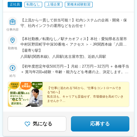
正社員
転勤なし
上場企業
業種未経験歓迎
【上流から一貫して担当可能！】社内システムの企画・開発・保
守、社内インフラの運用などをお任せ！
仕事内容
【本社勤務／転勤なし／駅チカオフィス】本社：愛知県名古屋市
中村区野田町字中深30番地＜ アクセス ＞・JR関西本線「八田」
勤務地
駅南口から徒歩約8分・地下鉄名古屋市営「八田」駅2番出口から
【最寄り駅】
徒歩約9分・近鉄「八田」駅2番出口から徒歩約10分※受動喫煙対
八田駅(関西本線)、八田駅(名古屋市営)、近鉄八田駅
策：オフィス内禁煙
【初年度想定年収500万円～】月給：27万円～32万円 ＋ 各種手当
＋ 賞与年2回※経験・年齢・能力などを考慮の上、決定します。※
給与
残業代は、別途全額支給いたします。
【“仕事に追われる”SEから、“仕事をコントロールでき
る”SEへ】
私生活も、キャリアも妥協せず、市場価値を高めていき
ませんか？
●年間休日120日・土日休み
●GW・年末年始など大型連休あり
●基本定時退社可能
●初年度年収500万円～
気になる
応募する