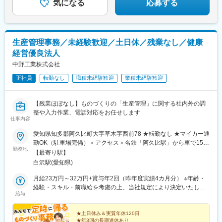
気になる
応募する
生産管理事務／未経験歓迎／土日休／残業なし／健康
経営優良法人
中野工業株式会社
正社員
転勤なし
職種未経験歓迎
業種未経験歓迎
【残業ほぼなし】ものづくりの「生産管理」に関する社内外の調
整や入力作業、電話対応をお任せします
仕事内容
愛知県知多郡阿久比町大字草木字西前78 ★転勤なし ★マイカー通
勤OK（駐車場完備）＜アクセス＞名鉄「阿久比駅」から車で15分
勤務地
※受動喫煙対策：屋内禁煙
【最寄り駅】
白沢駅(愛知県)
月給23万円～32万円+賞与年2回（昨年度実績4カ月分） ※年齢・
経験・スキル・前職給を考慮の上、当社規定により決定いたしま
給与
す。 ※残業手当は別途全額支給いたします。
★土日休み＆実質年休120日
★年3回の長期連休あり