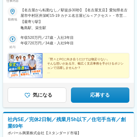
仕事内容
【名古屋から転勤なし／駅徒歩30秒】【名古屋支店】愛知県名古
屋市中村区井深町15-19 カナエ名古屋ビル＜アクセス＞・市営地
勤務地
下鉄東山線「亀島駅」より徒歩30秒・各線「名古屋駅」より徒歩
【最寄り駅】
13分※受動喫煙対策：あり（屋内禁煙）
亀島駅、栄生駅
年収520万円／27歳・入社3年目
年収720万円／34歳・入社9年目
給与
「黙々とPCに向き合うだけでは物足りない」
そんな想いがある方、幅広く支店事務を手がけるポジシ
ョンで活躍しませんか？
◎創立85年の総合エンジニアリング企業
◎70期連続黒字、経団連加盟の安定基盤
◎賞与年2回＋決算賞与（19年連続支給）
気になる
応募する
社内SE／完休2日制／残業月5h以下／住宅手当有／創
業69年
ポバール興業株式会社【スタンダード市場】