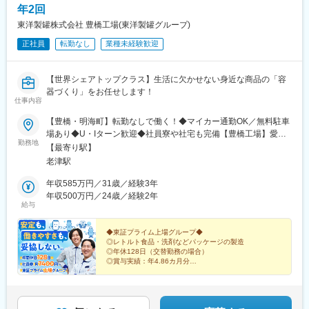
年2回
東洋製罐株式会社 豊橋工場(東洋製罐グループ)
正社員
転勤なし
業種未経験歓迎
【世界シェアトップクラス】生活に欠かせない身近な商品の「容
器づくり」をお任せします！
仕事内容
【豊橋・明海町】転勤なしで働く！◆マイカー通勤OK／無料駐車
場あり◆U・Iターン歓迎◆社員寮や社宅も完備【豊橋工場】愛知
勤務地
県豊橋市明海町3-60★工場内はクリーンな環境。事前に工場見学
【最寄り駅】
も可能なので、不安なことがあればお気軽に聞いてください！
老津駅
【受動喫煙対策】敷地内禁煙（屋外に喫煙場所あり）
年収585万円／31歳／経験3年
年収500万円／24歳／経験2年
給与
◆東証プライム上場グループ◆
◎レトルト食品・洗剤などパッケージの製造
◎年休128日（交替勤務の場合）
◎賞与実績：年4.86カ月分
◎マイカー・バイク通勤OK（無料駐車場完備）
◎月7400円～の独身寮あり
◎U・Iターン歓迎