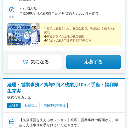
ミ技術が集積し、実装され、進化を続ける製造現場で、世界に誇
れるスケールの仕事に携われます。さらに、場所は「東海通駅」
＜25歳入社＞
より徒歩約10分と好立地！通勤もしやすい環境です。※受動喫煙
年収590万円／経験3年目／月収38万7,000円＋賞与
給与
対策あり
＼景気に左右されない安定企業で、未経験から高収入を
実現！／
◆東証プライム上場の安定基盤
◆25歳・入社1年目で年収例560万円
◆賞与4.8カ月分支給
◆手厚い研修で未経験・無資格でも安心
◆年2回の最大8連休
◆寮・社宅、食堂、ジム、大浴場完備
気になる
応募する
経理・営業事務／賞与3回／残業月10h／手当・福利厚
生充実
株式会社カナエ
正社員
転勤なし
業種未経験歓迎
【支店運営を支えるポジション】経理・営業事務の両面から、幅
広く支店事務を手がけていただきます。