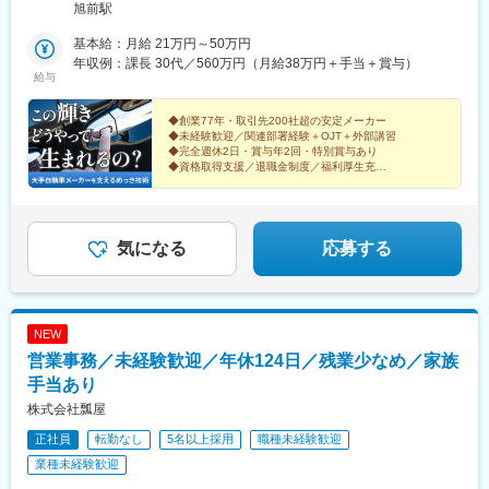
（喫煙所あり）
旭前駅
基本給：月給 21万円～50万円
年収例：課長 30代／560万円（月給38万円＋手当＋賞与）
給与
◆創業77年・取引先200社超の安定メーカー
◆未経験歓迎／関連部署経験＋OJT＋外部講習
◆完全週休2日・賞与年2回・特別賞与あり
◆資格取得支援／退職金制度／福利厚生充実
◆30代の課長・部長も活躍する評価制度
気になる
応募する
NEW
営業事務／未経験歓迎／年休124日／残業少なめ／家族
手当あり
株式会社瓢屋
正社員
転勤なし
5名以上採用
職種未経験歓迎
業種未経験歓迎