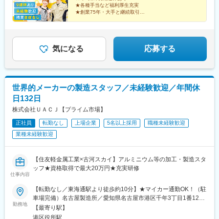
★各種手当など福利厚生充実
★創業75年・大手と継続取引
★20代の中途入社メンバー活躍中
事務経験も製造業の知識も一切不問！
働きやすい環境で、事務デビューを叶えませんか？
気になる
応募する
世界的メーカーの製造スタッフ／未経験歓迎／年間休
日132日
株式会社ＵＡＣＪ【プライム市場】
正社員
転勤なし
上場企業
5名以上採用
職種未経験歓迎
業種未経験歓迎
【住友軽金属工業×古河スカイ】アルミニウム等の加工・製造スタ
ッフ★資格取得で最大20万円★充実研修
仕事内容
【転勤なし／東海通駅より徒歩約10分】★マイカー通勤OK！（駐
車場完備）名古屋製造所／愛知県名古屋市港区千年3丁目1番12号
勤務地
＼UACJの中核製造拠点／名古屋製造所は、年間30万トン以上の
【最寄り駅】
アルミ板材を量産する国内最大級の製造拠点。世界レベルのアル
港区役所駅