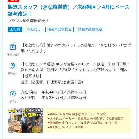
製造スタッフ（きな粉製造）／未経験可／4月にベース
給与改定！
ブラジル屋佐藤株式会社
正社員
転勤なし
職種未経験歓迎
業種未経験歓迎
【夜勤なし◎】働きやすさバッチリの環境で、"きな粉づくり"に従
事いただきます
仕事内容
【転勤なし／車通勤OK／名古屋へのUIターン歓迎！】熱田工場：
愛知県名古屋市熱田区切戸町2-9アクセス：地下鉄名港線「日比野
勤務地
駅」より徒歩9分港工場：愛知県名古屋市港区善進本町561アクセ
【最寄り駅】
ス：あおなみ線「稲永駅」から徒歩12分★駐車場完備！マイカー
荒子川公園駅、日比野駅(名古屋市営)
通勤可能です。★当社は転勤が一切なく、地元で腰を据えて長く
働くことができます。愛知県名古屋市にある工場で、地域に根付
入社5年目 年収440万円／月収26万円
いた安定した職場環境を提供します。受動喫煙対策：屋内禁煙
入社3年目 年収380万円／月収23万円
給与
■創業70年超の老舗きな粉メーカーで安定
■大手食品メーカー・量販店との長期取引で経営基盤◎
■機械操作中心のシンプル作業で未経験でも安心◎
■夜勤無しでメリハリ勤務
■入社後3カ月間は2人体制でフォロー
■2026年4月に給与のベースアップを実施！