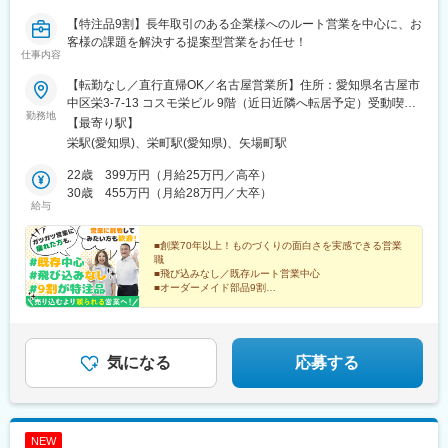
【特注品9割】長年取引のある企業様へのルート営業を中心に、お
客様の課題を解決する提案型営業をお任せ！
仕事内容
【転勤なし／直行直帰OK／名古屋営業所】住所：愛知県名古屋市
中区栄3-7-13 コスモ栄ビル 9階（近日近隣へ転居予定）受動喫煙
勤務地
対策：屋内全面禁煙
【最寄り駅】
栄駅(愛知県)、栄町駅(愛知県)、矢場町駅
22歳 399万円（月給25万円／高卒）
30歳 455万円（月給28万円／大卒）
給与
■創業70年以上！ものづくりの面白さを実感できる営業
職
■飛び込みなし／既存ルート営業中心
■オーダーメイド部品9割
■大手メーカーと取引多数
■未経験歓迎／研修制度充実
「こんなの作れませんか？」そんな相談が舞い込んでく
る営業職です！
気になる
応募する
NEW