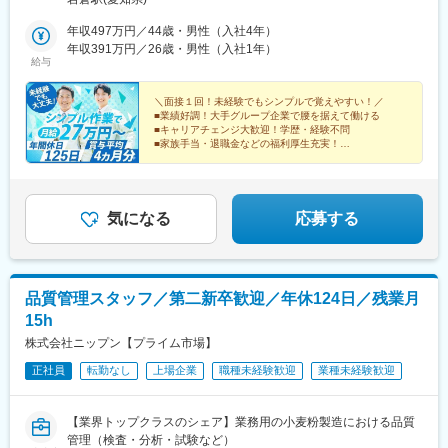
策：済＞
年収497万円／44歳・男性（入社4年）
年収391万円／26歳・男性（入社1年）
給与
＼面接１回！未経験でもシンプルで覚えやすい！／
■業績好調！大手グループ企業で腰を据えて働ける
■キャリアチェンジ大歓迎！学歴・経験不問
■家族手当・退職金などの福利厚生充実！
★マイカー通勤OK ★食事補助あり ★賞与4ヵ月分
★年休125日
気になる
応募する
品質管理スタッフ／第二新卒歓迎／年休124日／残業月
15h
株式会社ニップン【プライム市場】
正社員
転勤なし
上場企業
職種未経験歓迎
業種未経験歓迎
【業界トップクラスのシェア】業務用の小麦粉製造における品質
管理（検査・分析・試験など）