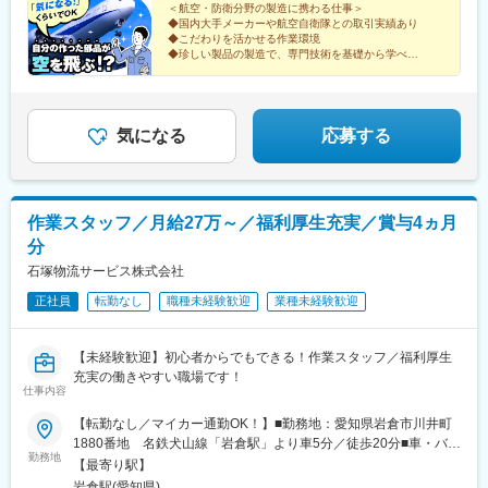
＜航空・防衛分野の製造に携わる仕事＞
◆国内大手メーカーや航空自衛隊との取引実績あり
◆こだわりを活かせる作業環境
◆珍しい製品の製造で、専門技術を基礎から学べる
＜働きやすい環境＞
◆完全週休2日制（土日休み）
◆残業は月平均20時間程度
気になる
応募する
作業スタッフ／月給27万～／福利厚生充実／賞与4ヵ月
分
石塚物流サービス株式会社
正社員
転勤なし
職種未経験歓迎
業種未経験歓迎
【未経験歓迎】初心者からでもできる！作業スタッフ／福利厚生
充実の働きやすい職場です！
仕事内容
【転勤なし／マイカー通勤OK！】■勤務地：愛知県岩倉市川井町
1880番地 名鉄犬山線「岩倉駅」より車5分／徒歩20分■車・バイ
勤務地
ク・自転車通勤OK！（駐車場完備）社員の通勤時間は平均で40分
【最寄り駅】
ほど。さまざまなエリアから通勤されています！＜受動喫煙対
岩倉駅(愛知県)