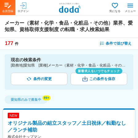
会員登録
ログイン
気になる
メニュー
メーカー（素材・化学・食品・化粧品・その他）業界、愛
知県、資格取得支援制度
の転職・求人検索結果
177
条件で並び替え
件
現在の検索条件
[勤務地]愛知県 [業種]メーカー（素材・化学・食品・化粧品・その他）業界 [詳細条件](待遇・福利厚生)資格取得支援制度
新着求人をいつでもチェック
条件の変更
この条件を保存
愛知県
のみで募集中
NEW
オリジナル製品の組立スタッフ／土日祝休／転勤なし
／ランチ補助
株式会社チップマン