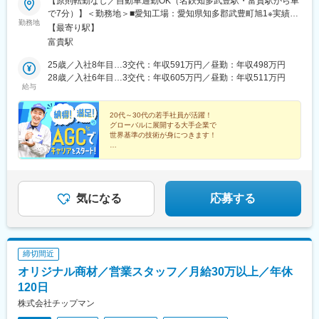
【原則転勤なし／自動車通勤OK（名鉄知多武豊駅・富貴駅から車
で7分）】＜勤務地＞■愛知工場：愛知県知多郡武豊町旭1※実績に
勤務地
より、海外出張や赴任のチャンスも！グローバルな活躍がしてみ
【最寄り駅】
たい方には嬉しい！★U・Iターンも歓迎！★・知多半島（武豊
富貴駅
町、半田市、常滑市、美浜町、南知多町など）・西三河（碧南
市、高浜市、刈谷市など）・名古屋など、幅広い地域の社員が多
25歳／入社8年目…3交代：年収591万円／昼勤：年収498万円
数活躍しています。★住まいの心配なく、スタートしやすい！★
28歳／入社6年目…3交代：年収605万円／昼勤：年収511万円
給与
＼転居費用は会社が負担します♪／入社に伴って転居が必要な場
合、【引越し費用】＆【家族の交通費】を負担！＼社員寮は会社
から徒歩5分！／セパレートタイプのバス、トイレ、エアコン、ベ
20代～30代の若手社員が活躍！
グローバルに展開する大手企業で
ッドを完備。朝夜利用できる食堂や駐車場もあり安心◎月1万
世界基準の技術が身につきます！
6600円と格安で住めますよ。＼借り上げ社宅もご用意／家賃の半
分を会社で負担。家族がいる方も低出費で住めるので嬉しい！
★未経験歓迎！研修＋手厚いフォローで成長！
★資格取得支援制度有
★定着率97％！居心地の良さ◎
★残業月16H程度と少なめ
★男性の育休取得多数
気になる
応募する
締切間近
オリジナル商材／営業スタッフ／月給30万以上／年休
120日
株式会社チップマン