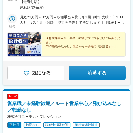
「若林駅」より車で約10分・名鉄名古屋本線「知立駅」より車で
【最寄り駅】
約15～20分＜勤務地詳細＞愛知県豊田市堤本町太郎治28番地1※受
若林駅(愛知県)
動喫煙対策：屋内禁煙、屋外喫煙所あり
月給22万円～32万円＋各種手当＋賞与年2回（昨年実績：年4.08
カ月）※スキル・経験・能力を考慮して決定します【月収例】■月
給与
収24万円／入社2年目・31歳■月収38万円／入社4年目・40歳・係
長
★育成採用★第二新卒・経験が浅い方もぜひご応募くだ
さい！
CAD経験を活かし、製図から一歩先の『設計者』へ。
図面の先にある、設備が動く瞬間まで携わる。現場で得
た知識を設計へ活かしながら、オーダーメイドの設備を
生み出す技術者へ成長できます。
気になる
応募する
NEW
営業職／未経験歓迎／ルート営業中心／飛び込みなし
／転勤なし
株式会社ユーテム・プレシジョン
正社員
転勤なし
職種未経験歓迎
業種未経験歓迎