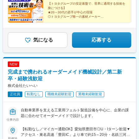
【トヨタグループの安定基盤で、世界に通用する技術を
身につける】
★20～30代の若手が中心の現場
◎トヨタグループ唯一の素材メーカー
◎独身寮・カフェテリアなど福利厚生充実
◎賞与年2回支給
◎年間休日124日
未経験から、安定したキャリアをつかむ！
気になる
応募する
NEW
完成まで携われるオーダーメイド機械設計／第二新
卒・経験浅歓迎
株式会社たいへい
正社員
転勤なし
職種未経験歓迎
業種未経験歓迎
自動車業界を支える工業用フェルト製造設備を中心に、企業の課
題に合わせてオーダーメイドで設計します。
仕事内容
【転勤なし／マイカー通勤OK】愛知県豊田市◎U・Iターン歓迎▼
アクセス・東名高速「豊田IC」より車で約15～20分・名鉄三河線
勤務地