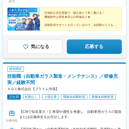
給与
圧倒的な安定基盤で、腰を据えて長く働ける！
機械操作は簡単★安心の研修あり★
資格取得サポートも行っているので、未経験からでも
「手に職」を付けられます。
内定までは約2週間！社宅も完備！
新しい生活のスタートにぜひ当社をお選びください♪
気になる
応募する
締切間近
技能職（自動車ガラス製造・メンテナンス）／研修充
実／経験不問
ＡＧＣ株式会社【プライム市場】
正社員
転勤なし
上場企業
職種未経験歓迎
業種未経験歓迎
【CMで知名度大！】希望や適性を考慮し、自動車用ガラスの製造
または設備保全をお任せします。
仕事内容