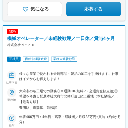
気になる
応募する
NEW
機械オペレーター／未経験歓迎／土日休／賞与4ヶ月
株式会社Ｎｔｏｃ
正社員
職種未経験歓迎
業種未経験歓迎
様々な産業で使われる金属部品・製品の加工を手掛けます。仕事
はイチからお伝えします！
仕事内容
大府市の各工場での勤務◎車通勤OK(無料P・交通費全額支給)◎
希望を考慮し配属本社大府市北崎町遠山211番地（本社隣接／加
勤務地
工工場・第二工場・第三工場・第五工場）※いずれも名鉄線「豊明
【最寄り駅】
駅」より車で6分横根工場大府市横根町子新田139番地※JR線「大
豊明駅、逢妻駅、前後駅
府駅」「逢妻駅」より車で7分北崎IC工場大府市北崎町井田53番
地※名鉄線「豊明駅」より車で7分本社は国道23号線「豊明インタ
年収466万円：4年目・高卒・経験者／月収28万円+賞与（約4か月
ー」から500ｍ。名古屋市緑区、東海市、豊明市、刈谷市、知立
分）
給与
市、東浦町、みよし市などから車で20分ほどの距離です。
年収395万円：1年目・大卒・未経験者／月収24万7000円+賞与