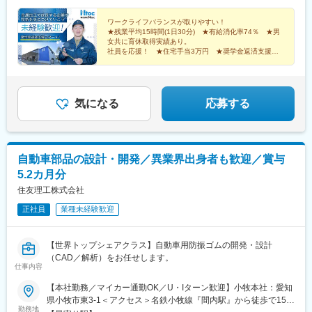
（約4か月分）
ワークライフバランスが取りやすい！
★残業平均15時間(1日30分) ★有給消化率74％ ★男
女共に育休取得実績あり。
社員を応援！ ★住宅手当3万円 ★奨学金返済支援
（月最大2万円）
気になる
応募する
自動車部品の設計・開発／異業界出身者も歓迎／賞与
5.2カ月分
住友理工株式会社
正社員
業種未経験歓迎
【世界トップシェアクラス】自動車用防振ゴムの開発・設計
（CAD／解析）をお任せします。
仕事内容
【本社勤務／マイカー通勤OK／U・Iターン歓迎】小牧本社：愛知
県小牧市東3-1＜アクセス＞名鉄小牧線『間内駅』から徒歩で15分
勤務地