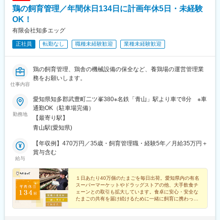
鶏の飼育管理／年間休日134日に計画年休5日・未経験
OK！
有限会社知多エッグ
正社員
転勤なし
職種未経験歓迎
業種未経験歓迎
鶏の飼育管理、鶏舎の機械設備の保全など、養鶏場の運営管理業
務をお願いします。
仕事内容
愛知県知多郡武豊町二ツ峯380※名鉄「青山」駅より車で8分 ※車
通勤OK（駐車場完備）
勤務地
【最寄り駅】
青山駅(愛知県)
【年収例】470万円／35歳・飼育管理職・経験5年／月給35万円＋
賞与含む
給与
１日あたり40万個のたまごを毎日出荷。愛知県内の有名
スーパーマーケットやドラッグストアの他、大手飲食チ
ェーンとの取引も拡大しています。食卓に安心・安全な
たまごの共有を届け続けるために一緒に飼育に携わって
ください。