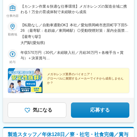
【カンタン作業＆快適な仕事環境】メガネレンズの製造全域に携
わる！万全の育成体制で未経験から成長
仕事内容
【転勤なし／自動車通勤OK】本社／愛知県岡崎市恵田町字下田5-
26 （最寄駅：名鉄線／東岡崎駅）◎受動喫煙対策：屋内全面禁煙
勤務地
（屋外喫煙所あり）◎自動車通勤OK（無料駐車場完備）◎転勤な
【最寄り駅】
し：腰を据えて、お仕事できます
大門駅(愛知県)
年収570万円（30代／未経験入社／月給36万円＋各種手当＋賞
与）＋決算賞与
給与
年収500万円（20代／未経験入社／月給33万円＋各種手当＋賞
与）＋決算賞与
メガネレンズ業界のパイオニア！
グローバルに展開するメーカーでイチから成長しません
か？
★積極的に面談します！★
■創業87年！世界90カ国と取引
■未経験歓迎！学歴不問
■完全週休2日／年休121日／平均残業月20H
■賞与年2回＋決算賞与
気になる
応募する
製造スタッフ／年休128日／寮・社宅・社食完備／賞与