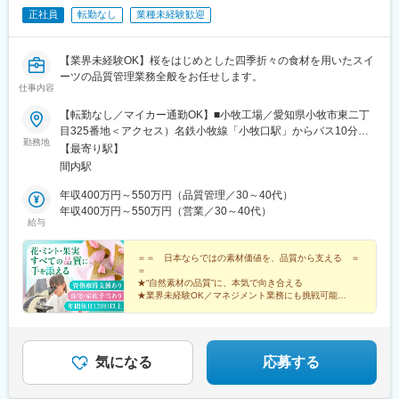
正社員
転勤なし
業種未経験歓迎
【業界未経験OK】桜をはじめとした四季折々の食材を用いたスイ
ーツの品質管理業務全般をお任せします。
仕事内容
【転勤なし／マイカー通勤OK】■小牧工場／愛知県小牧市東二丁
目325番地＜アクセス）名鉄小牧線「小牧口駅」からバス10分・
勤務地
下車徒歩３分名鉄小牧線「間内駅」から徒歩20分JR中央線「春日
【最寄り駅】
井駅」からバス25分・下車徒歩3分＼“Japanese Flavor”を世界へ
間内駅
／海外からの問い合わせも年々増加中！年1回程度、中国工場への
出張の機会もあります。現地へは通訳も同行するので語学に自信
年収400万円～550万円（品質管理／30～40代）
がない方も安心です。現在、ヨーロッパ進出も視野に入れている
年収400万円～550万円（営業／30～40代）
給与
ため、英語などの語学スキルがある方は、グローバル展開の場面
でスキルが活かせます。※マイカー通勤OK（駐車場完備）※受動喫
煙対策：工場内禁煙
＝＝ 日本ならではの素材価値を、品質から支える ＝
＝
★“自然素材の品質”に、本気で向き合える
★業界未経験OK／マネジメント業務にも挑戦可能
★海外からの問い合わせも増加中
★研修制度・資格取得支援あり
★年間休日124日／残業月20時間以下
気になる
応募する