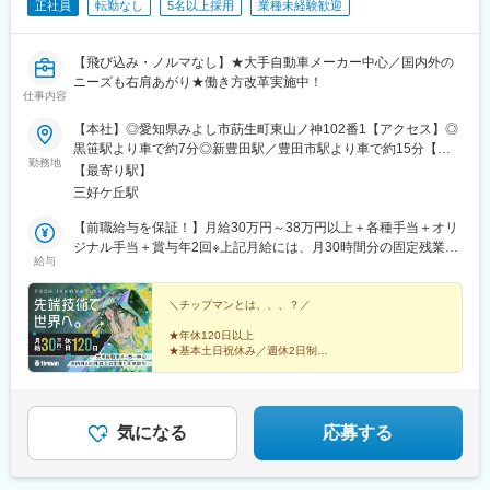
正社員
転勤なし
5名以上採用
業種未経験歓迎
【飛び込み・ノルマなし】★大手自動車メーカー中心／国内外の
ニーズも右肩あがり★働き方改革実施中！
仕事内容
【本社】◎愛知県みよし市莇生町東山ノ神102番1【アクセス】◎
黒笹駅より車で約7分◎新豊田駅／豊田市駅より車で約15分【ポ
勤務地
イント】◎転勤なし◎マイカー通勤OK！◎駐車場完備◎受動喫煙
【最寄り駅】
対策制度あり（オフィス内禁煙）
三好ケ丘駅
【前職給与を保証！】月給30万円～38万円以上＋各種手当＋オリ
ジナル手当＋賞与年2回※上記月給には、月30時間分の固定残業代
給与
（5万5200円～6万00円）を含み、超過分は別途支給いたします。
※経験や年齢を考慮の上決定いたします。※面接時に、ご相談出来
ればと思います。
＼チップマンとは、、、？／
★年休120日以上
★基本土日祝休み／週休2日制
★月給30万以上確約＋賞与年2回＋オリジナル手当
★大手自動車メーカー中心／国内外のニーズも絶えない
★有給取得率90％以上
★オリジナル福利厚生／旅行補助・ランチ補助
気になる
応募する