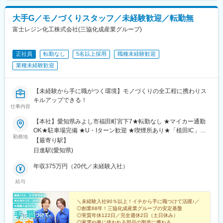
大手G／モノづくりスタッフ／未経験歓迎／転勤無
富士レジン化工株式会社(三協化成産業グループ)
正社員
転勤なし
5名以上採用
職種未経験歓迎
業種未経験歓迎
【未経験から手に職がつく環境】モノづくりの全工程に携わりス
キルアップできる！
仕事内容
【本社】愛知県みよし市福田町宮下7★転勤なし ★マイカー通勤
OK★駐車場完備 ★U・Iターン歓迎 ★喫煙所あり★「植田IC」か
勤務地
ら車15分／名古屋から高速道路を使って40分程度です！
【最寄り駅】
日進駅(愛知県)
年収375万円（20代／未経験入社）
給与
＼未経験入社90％以上！イチから手に職つけて活躍♪／
◎創業68年！三協化成産業グループの安定基盤
◎実質年休122日／完全週休2日（土日休み）
◎家電や車に使われる部品の製造に携わる