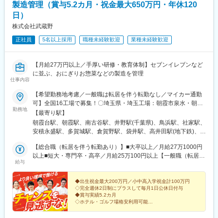
製造管理（賞与5.2カ月・祝金最大650万円・年休120
日）
株式会社武蔵野
正社員
5名以上採用
職種未経験歓迎
業種未経験歓迎
【月給27万円以上／手厚い研修・教育体制】セブンイレブンなど
に並ぶ、おにぎりお惣菜などの製造を管理
仕事内容
【希望勤務地考慮／一般職は転居を伴う転勤なし／マイカー通勤
可】全国16工場で募集！〇埼玉県・埼玉工場：朝霞市泉水・朝霞
勤務地
工場：朝霞市膝折町・埼玉麺工場：川越市芳野台〇千葉県・千葉
【最寄り駅】
工場：八千代市上高野〇神奈川県・横浜工場：横浜市金沢区・神
朝霞台駅、朝霞駅、南古谷駅、井野駅(千葉県)、鳥浜駅、社家駅、
奈川工場：厚木市酒井〇福島県・福島工場：郡山市安積〇宮城
安積永盛駅、多賀城駅、倉賀野駅、袋井駅、高井田駅(地下鉄)、ケ
県・仙台工場：多賀城市栄〇群馬県・群馬工場：高崎市綿貫町・
ーブル八幡宮山上駅、南魚崎駅、柚須駅、折尾駅、浦添前田駅、
群馬フローズンファクトリー：太田市吉沢町〇静岡県・東海工
【総合職（転居を伴う転勤あり）】■大卒以上／月給27万1000円
高井田中央駅
場：袋井市久能〇大阪府・大阪工場：大阪府東大阪市高井田中〇
以上■短大・専門卒・高卒／月給25万100円以上【一般職（転居を
給与
京都府・京都工場：八幡市戸津水戸城〇兵庫県・神戸工場：神戸
伴う転勤なし）】■大卒以上／月給23万6100円以上■短大・専門
市東灘区〇福岡県・福岡工場：糟屋郡粕屋町・北九州工場：北九
卒・高卒／月給21万5200円以上※年齢・経験・能力などを考慮の
州市八幡西区〇沖縄県・沖縄工場：浦添市港川★U・Iターン歓迎
上優遇します。※総合職の場合は、転居を伴う異動が発生する場合
◆出生祝金最大200万円／小中高入学祝金計100万円
◇完全週休2日制にプラスして毎月1日公休日付与
★受動喫煙対策あり
がございます。◎別途、賞与年2回と各種手当（時間外手当は全額
◆賞与実績5.2カ月
支給）を支給！【試用期間中】■大卒以上／月給23万6100円以上■
◇ホテル・ゴルフ場格安利用可能
短大・専門卒・高卒／月給21万5200円以上
◆月給27万円以上