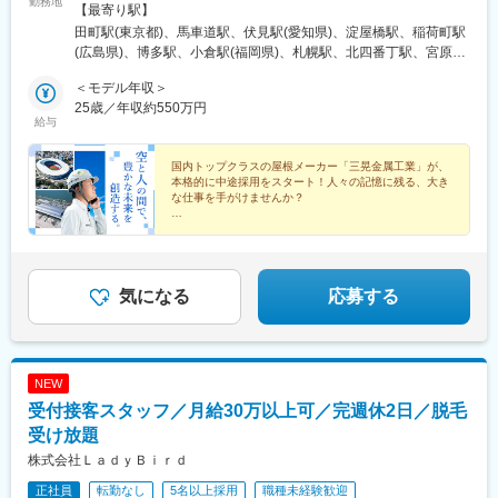
勤務地
社東京支店大宮営業所宇都宮営業所茨城営業所高崎営業所新潟営
【最寄り駅】
業所松本営業所南関東支店千葉営業所君津営業所甲府営業所西東
田町駅(東京都)、馬車道駅、伏見駅(愛知県)、淀屋橋駅、稲荷町駅
京営業所静岡営業所深谷製作所建材深谷（深谷製作所内）■中部エ
(広島県)、博多駅、小倉駅(福岡県)、札幌駅、北四番丁駅、宮原
リア中部支店新潟営業所浜松営業所三重営業所三河営業所岐阜営
駅、東宿郷駅、偕楽園駅、高崎駅、新潟駅、松本駅、市役所前駅
業所北陸営業所松本営業所甲府営業所静岡営業所■関西エリア関西
＜モデル年収＞
(千葉県)、君津駅、甲府駅、西国立駅、新静岡駅、浜松駅、河芸
支店大津営業所福知山営業所神戸営業所奈良営業所長田野製作所
25歳／年収約550万円
駅、岡崎駅、岐阜駅、上諸江駅、石場駅、石原駅(京都府)、神戸三
給与
建材西日本（長田野製作所内）■中四国エリア中四国支店山口営業
宮駅(阪神)、大和八木駅、勝山町駅、島田駅(山口県)、倉敷駅、岩
所岡山営業所四国営業所光製作所■九州エリア九州支店北九州営業
屋橋駅、藤崎宮前駅、いづろ通駅、安里駅、旭川駅、北見駅、釧
所長崎営業所熊本営業所鹿児島営業所沖縄営業所■北海道エリア北
国内トップクラスの屋根メーカー「三晃金属工業」が、
路駅、帯広駅、五稜郭公園前駅、郡山駅(福島県)、仙北町駅、筒井
本格的に中途採用をスタート！人々の記憶に残る、大き
海道支店旭川営業所北見営業所釧路営業所帯広営業所函館営業所
駅(青森県)、泉外旭川駅、高砂駅(北海道)、籠原駅、勝間駅、三田
な仕事を手がけませんか？
江別製作所建材北海道（江別製作所内）■東北エリア東北支店郡山
駅(東京都)、大須観音駅、銀山町駅、西小倉駅、宇都宮駅東口駅、
営業所盛岡営業所青森営業所秋田営業所※受動喫煙対策：敷地内す
◎スタンダード市場上場企業
西松本駅、新千葉駅、立川南駅、膳所駅、三宮駅(神戸新交通)、八
◎全国同時募集
べて禁煙
木西口駅、警察署前駅、浦上車庫駅、天文館通駅、中央病院前
◎未経験OK
駅、関内駅、松川町駅、平和通駅、宇都宮駅、千葉みなと駅、立
◎スキルに合わせた研修
川駅、京阪膳所駅、三ノ宮駅、畝傍駅、大街道駅、長崎大学駅、
◎年間休日128日
気になる
応募する
◎5日以上の連休OK
朝日通駅、杉並町駅
NEW
受付接客スタッフ／月給30万以上可／完週休2日／脱毛
受け放題
株式会社ＬａｄｙＢｉｒｄ
正社員
転勤なし
5名以上採用
職種未経験歓迎