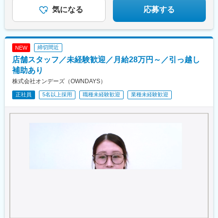
横浜駅、たまプラーザ駅、ゆめが丘駅、京急鶴見駅、鴨居駅、海
気になる
応募する
老名駅(相鉄・小田急)、大船駅、平塚駅、汐入駅、みなとみらい
駅、青葉台駅、センター北駅、北茅ケ崎駅、本厚木駅、相武台前
駅、武蔵溝ノ口駅、京急川崎駅、藤沢駅、静岡駅、浜松駅、舞阪
駅、自動車学校前駅、野町駅、野々市駅(ＩＲいしかわ鉄道線)、宇
締切間近
NEW
野気駅、森本駅、良川駅、小松駅、千葉ニュータウン中央駅、南
店舗スタッフ／未経験歓迎／月給28万円～／引っ越し
酒々井駅、新津田沼駅、成田駅、京成千葉駅、稲毛海岸駅、幕張
豊砂駅、南船橋駅、船橋駅、柏の葉キャンパス駅、逆井駅、南柏
補助あり
駅、新浦安駅、地区センター駅、ちはら台駅、木更津駅、宇野辺
株式会社オンデーズ（OWNDAYS）
駅、りんくうタウン駅、なんば駅(南海線)、長原駅(大阪府)、高槻
正社員
5名以上採用
職種未経験歓迎
業種未経験歓迎
駅、忍ケ丘駅、大日駅、河内天美駅、大阪難波駅、近鉄日本橋
駅、大阪梅田駅(阪急線)、大阪駅、近鉄八尾駅、和泉中央駅、滝尾
駅、大分駅、長崎駅(長崎県)、大塔駅、大村駅(長崎県)、出雲市
駅、高浜駅(島根県)、松江駅、辰巳駅、虎ノ門ヒルズ駅、国分寺
駅、明治神宮前駅、渋谷駅、飯田橋駅、有楽町駅、京成上野駅、
大森海岸駅、銀座一丁目駅、市場前駅、玉川上水駅、武蔵小山
駅、赤羽駅、自由が丘駅、学芸大学駅、立飛駅、大泉学園駅、南
砂町駅、東京テレポート駅、新橋駅、新宿三丁目駅、新宿駅(東京
メトロ)、秋葉原駅、大手町駅(東京都)、秋津駅、高幡不動駅、豊
田駅、吉祥寺駅、後楽園駅、池袋駅、錦糸町駅、立川北駅、北千
住駅、佐野市駅、氏家駅、宇都宮大学陽東キャンパス駅、江曽島
駅、石動駅、西鉄久留米駅、大保駅、天拝山駅、東中間駅、唐人
町駅、西鉄福岡駅、竹下駅、福間駅、折尾駅、スペースワールド
駅、大牟田駅、大橋駅(福岡県)、博多駅、戸畑駅、小倉駅(福岡
県)、郡山駅(福島県)、伊達駅、別府駅(兵庫県)、西神中央駅、神戸