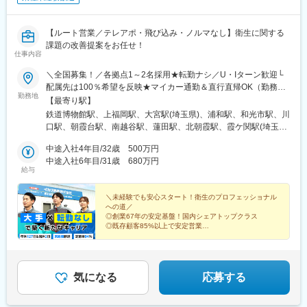
【ルート営業／テレアポ・飛び込み・ノルマなし】衛生に関する
課題の改善提案をお任せ！
仕事内容
＼全国募集！／各拠点1～2名採用★転勤ナシ／U・Iターン歓迎└
配属先は100％希望を反映★マイカー通勤＆直行直帰OK（勤務地
勤務地
や現場による）＼積極採用エリア／【北海道】北海道／旭川市、
【最寄り駅】
北見市、釧路市【東北】宮城県／仙台市【関東】茨城県／つくば
鉄道博物館駅、上福岡駅、大宮駅(埼玉県)、浦和駅、和光市駅、川
市 東京都／江東区、町田市、武蔵村山市 埼玉県
口駅、朝霞台駅、南越谷駅、蓮田駅、北朝霞駅、霞ケ関駅(埼玉
／さいたま市、ふじみ野市 神奈川県／横浜市、藤沢市、
県)、新座駅、川越駅、蕨駅、南浦和駅、西川口駅、さいたま新都
伊勢原市 山梨県／中央市【東海】岐阜県／羽島
中途入社4年目/32歳 500万円
心駅、武蔵浦和駅、所沢駅、北浦和駅、志木駅、草加駅、上尾
市 愛知県／名古屋市、知立市 三重県／四日市市
中途入社6年目/31歳 680万円
駅、東川口駅、谷塚駅、朝霞駅、春日部駅、戸田公園駅、東大宮
給与
【北信越】新潟県／新潟市、長岡市【関西】京都府／京都
駅、ふじみ野駅、越谷レイクタウン駅、東浦和駅、獨協大学前
市 大阪府／東大阪市 兵庫県／加古川市、神戸
駅、せんげん台駅、与野駅、熊谷駅、本川越駅、新所沢駅、越谷
市、西宮市【中国】鳥取県／米子市 岡山県／岡山市【四
＼未経験でも安心スタート！衛生のプロフェッショナル
駅、代々木駅、新宿駅、渋谷駅、池袋駅、四ツ谷駅、大手町駅(東
への道／
国】徳島県／徳島市 広島県／福山市【九州】福岡県／福
京都)、新秋津駅、品川駅、市ケ谷駅、石神井公園駅、馬喰町駅、
◎創業67年の安定基盤！国内シェアトップクラス
岡市 熊本県／熊本市 鹿児島県／鹿児島市※詳しい
京成金町駅、北千住駅、分倍河原駅、汐留駅、秋葉原駅、高田馬
◎既存顧客85%以上で安定営業
所在地は当社HPをご覧ください。
◎年休127日でプライベート充実
場駅、立川駅、小竹向原駅、下北沢駅、上野駅、大塚駅前駅、井
◎最長3年間の研修で未経験でも安心
https://www.ikari.co.jp/company/network/
の頭公園駅、蒲田駅、代々木上原駅、大崎駅、日比谷駅、目黒
駅、国立駅、神保町駅、九段下駅、浜松町駅、五反田駅、要町
駅、笹塚駅、武蔵砂川駅、淵野辺駅、愛甲石田駅、新羽駅、善行
気になる
応募する
駅、横浜駅、京急川崎駅、相模原駅、武蔵中原駅、三ツ境駅、武
蔵小杉駅、藤沢本町駅、戸塚駅、向ケ丘遊園駅、元町・中華街