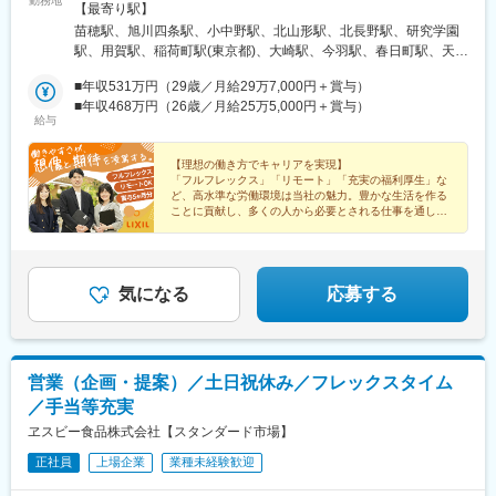
勤務地
（旭川市）・青森（八戸市）・山形（山形市）・長野（長野
【最寄り駅】
市）・茨城（つくば市）・東京（世田谷／上野）・静岡（静岡市
苗穂駅、旭川四条駅、小中野駅、北山形駅、北長野駅、研究学園
／浜松市）・愛知（岡崎市／）・三重（津市）・大阪（大阪市淀
駅、用賀駅、稲荷町駅(東京都)、大崎駅、今羽駅、春日町駅、天竜
川区）・広島（広島市）・愛媛（松山市）・鳥取（米子市）・長
川駅、ささしまライブ駅、東岡崎駅、高茶屋駅、新大阪駅、西原
崎（諫早市）・沖縄（宜野湾市）■リテール営業・東京（大崎）■
■年収531万円（29歳／月給29万7,000円＋賞与）
駅(広島県)、久米駅、東山公園駅(鳥取県)、東比恵駅、市布駅、浦
タイル営業・北海道（札幌市）■特需営業・北海道（札幌市）・埼
■年収468万円（26歳／月給25万5,000円＋賞与）
添前田駅、東区役所前駅、上野駅、東宮原駅、米野駅、東三国
給与
玉県（さいたま市）・愛知（名古屋市）※初任地はご応募エリアで
駅、下祇園駅、新御徒町駅、名鉄名古屋駅、祇園新橋北駅
の配属となります。※異動については、勤務地のご希望を考慮の上
決定いたします。受動喫煙防止対策あり
【理想の働き方でキャリアを実現】
「フルフレックス」「リモート」「充実の福利厚生」な
ど、高水準な労働環境は当社の魅力。豊かな生活を作る
ことに貢献し、多くの人から必要とされる仕事を通し
て、理想的な働き方を実現させられる職場です！
気になる
応募する
営業（企画・提案）／土日祝休み／フレックスタイム
／手当等充実
ヱスビー食品株式会社【スタンダード市場】
正社員
上場企業
業種未経験歓迎