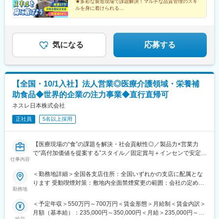
★多彩な製造現場で課題解決！マルチな品質管理のスキ
駅、旭川四条駅、深川駅、三郷駅(埼玉県)、東新潟駅、新潟駅、亀
岡市 熊本県／熊本市 鹿児島県／鹿児島市※詳しい
京成金町駅、北千住駅、分倍河原駅、汐留駅、秋葉原駅、高田馬
ルを身に着けられる
田駅、新津駅、豊栄駅、内野駅、西宮駅、西宮北口駅、芦屋駅(東
所在地は当社HPをご覧ください。
★分析・改善・提案まで一貫担当
場駅、立川駅、小竹向原駅、下北沢駅、上野駅、大塚駅前駅、井
海道本線)、甲子園駅、仁川駅、宝塚駅、姫路駅、新長田駅、明石
★手当充実＆年休127日
https://www.ikari.co.jp/company/network/
の頭公園駅、蒲田駅、代々木上原駅、大崎駅、日比谷駅、目黒
★資格取得を全面サポート
駅、尼崎駅(東海道本線)、神戸駅(兵庫県)、三ノ宮駅、新神戸駅、
駅、国立駅、神保町駅、九段下駅、浜松町駅、五反田駅、要町
羽島市役所前駅、岐阜羽島駅、岐阜駅、大垣駅、穂積駅、西岐阜
駅、笹塚駅、武蔵砂川駅、淵野辺駅、愛甲石田駅、新羽駅、善行
気になる
応募する
駅、新鵜沼駅、千葉駅、柏駅、松戸駅、市川駅、海浜幕張駅、栗
駅、横浜駅、京急川崎駅、相模原駅、武蔵中原駅、三ツ境駅、武
林公園駅、高松駅(香川県)、瓦町駅、高松築港駅、坂出駅、丸亀
蔵小杉駅、藤沢本町駅、戸塚駅、向ケ丘遊園駅、元町・中華街
駅、偕楽園駅、研究学園駅、牛久駅、水戸駅、取手駅、守谷駅、
駅、日吉駅(神奈川県)、溝の口駅、大倉山駅(神奈川県)、小田急相
つくば駅、土浦駅、工機前駅、日立駅、白山駅(新潟県)、すすきの
模原駅、鶴見駅、上大岡駅、桜木町駅、小田原駅、長津田駅、海
【全国・10/1入社】法人営業◎医療介護領域・栄養補
駅、北２４条駅、北広島駅、東尾道駅、福山駅、尾道駅、松永
老名駅(相模線)、あざみ野駅、本厚木駅、新百合ケ丘駅、相模大野
駅、備後赤坂駅、市立体育館前駅、熊本駅、新水前寺駅、上熊本
助食品◆世界的企業の注力事業◆直行直帰可
駅、寺田町駅、新大阪駅、梅田駅(地下鉄)、天王寺駅、野田駅(阪
駅(路面電車)、新越谷駅、北与野駅、上熊谷駅、川越市駅、南新宿
神線)、京橋駅(大阪府)、堺筋本町駅、和泉府中駅、鶴橋駅、東梅
ネスレ日本株式会社
駅、新宿西口駅、神泉駅、東池袋駅、麹町駅、二重橋前駅、秋津
田駅、桜ノ宮駅、天王寺駅前駅、日本橋駅(大阪府)、大阪難波駅、
駅、北品川駅、東日本橋駅、金町駅(東京都)、牛田駅(東京都)、府
正社員
5名以上採用
高槻駅、新今宮駅前駅、北野田駅、西梅田駅、森ノ宮駅、谷町六
中本町駅、新橋駅、岩本町駅、西早稲田駅、立川北駅、池ノ上
丁目駅、新今宮駅、茨木駅、西大橋駅、都島駅、天下茶屋駅、淀
駅、京成上野駅、大塚駅(東京都)、吉祥寺駅、京急蒲田駅、代々木
屋橋駅、緑地公園駅、大阪上本町駅、枚方市駅、肥後橋駅、弁天
【医療現場の“食”の課題を解決・社会貢献性◎／製品力×営業力
八幡駅、大崎広小路駅、有楽町駅、大門駅(東京都)、千川駅、代田
町駅、南方駅(大阪府)、玉造駅、十三駅、住道駅、堺東駅、西九条
で“高付加価値を提案する”スタイル／固定賞与＋インセンで安定収
橋駅、新高島駅、川崎駅、新丸子駅、登戸駅、日本大通り駅、高
駅、長田駅(大阪府)、春田駅、覚王山駅、知立駅、近鉄名古屋駅、
仕事内容
入／自宅から直行直帰でご自身の裁量でスケジュール調整可能／
津駅(神奈川県)、京急鶴見駅、緑町駅、海老名駅(相鉄・小田急)、
金山駅(愛知県)、共和駅、伏見駅(愛知県)、豊橋駅、矢場町駅、藤
年休123日・土日祝休】
西中島南方駅、大阪梅田駅(阪急線)、大阪阿部野橋駅、野田阪神
＜勤務地詳細＞全国各支店住所：全国いずれかの支店に配属とな
が丘駅(愛知県)、尾張一宮駅、戸田駅(愛知県)、上小田井駅、東岡
■業務内容
駅、大阪ビジネスパーク駅、本町駅、大阪梅田駅(阪神線)、近鉄日
ります 受動喫煙対策：敷地内全面禁煙変更の範囲：会社の定める
崎駅、大曽根駅、神宮前駅、豊田市駅、三郷駅(愛知県)、一社駅、
医療機関への自社製品の提案営業となります。
本橋駅、なんば駅(地下鉄)、高槻市駅、松屋町駅、西長堀駅、岸里
勤務地
事業所
鳴海駅、池下駅、江南駅(愛知県)、岩塚駅、神領駅、桜山駅、刈谷
医療機関の課題に応じて栄養補助食品の提案だけでなく施設が抱
駅、大江橋駅、谷町九丁目駅、宮之阪駅、なにわ橋駅、渡辺橋
駅、西春駅、塩釜口駅、大元駅、岡山駅、中庄駅、東岡山駅、西
＜予定年収＞550万円～700万円＜賃金形態＞月給制＜賃金内訳＞
える真の課題を”食”の観点から解決するためのソリューション提案
駅、伏屋駅、本山駅(愛知県)、名古屋駅、西高蔵駅、丸の内駅(愛
大寺駅、新倉敷駅、上島駅、浜松駅、曳馬駅、天竜川駅、助信
月額（基本給）：235,000円～350,000円＜月給＞235,000円～
を行います。
知県)、新豊橋駅、上前津駅、名鉄一宮駅、小田井駅、森下駅(愛知
給与