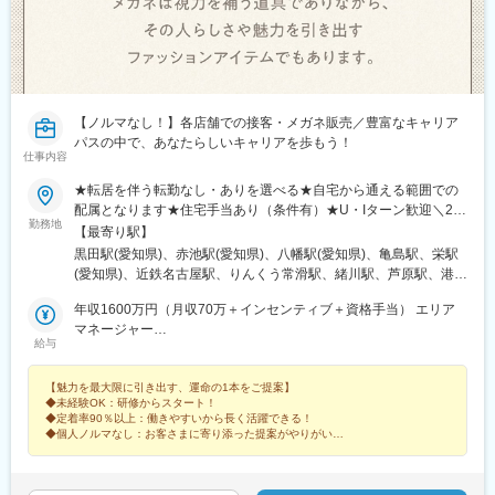
【ノルマなし！】各店舗での接客・メガネ販売／豊富なキャリア
パスの中で、あなたらしいキャリアを歩もう！
仕事内容
★転居を伴う転勤なし・ありを選べる★自宅から通える範囲での
配属となります★住宅手当あり（条件有）★U・Iターン歓迎＼26
勤務地
年下期オープン！／イオンモール伊達店（福島県）西武飯能ぺぺ
【最寄り駅】
店（埼玉県） ＼積極募集中店舗／新宿東口店、有楽町マルイ店、
黒田駅(愛知県)、赤池駅(愛知県)、八幡駅(愛知県)、亀島駅、栄駅
渋谷ロフト店 他東京都内37店舗名古屋ゲートウォーク店、イオ
(愛知県)、近鉄名古屋駅、りんくう常滑駅、緒川駅、芦原駅、港区
ンモール熱田店 他愛知県内17店舗ルクア大阪店、心斎橋店、な
役所駅、星ケ丘駅(愛知県)、鶴舞駅、久屋大通駅、熱田駅、名電山
んばCITY店 他大阪府内15店舗＼エリアマネージャーが語る各エ
年収1600万円（月収70万＋インセンティブ＋資格手当） エリア
中駅、上前津駅、ひたち野うしく駅、水戸駅、東海駅、岡山駅、
リアの魅力／★20代の若いスタッフが中心で、年齢が近いため和
マネージャー
球場前駅(岡山県)、新加納駅、美濃青柳駅、土岐市駅、モレラ岐阜
給与
やかで活気のある雰囲気！仕事はもちろん、プライベートでも交
年収786万円（月収64万＋資格手当）スーパーバイザー／29歳／
駅、せきてらす前駅、宮崎駅、東寺駅、西院駅(阪急線)、通町筋
流が盛んです！ （関東エリア）＜募集店舗一覧＞■東北秋田、福
社歴5年
駅、荒尾駅(熊本県)、健軍町駅、熊本駅、肥後大津駅、海浦駅、群
【魅力を最大限に引き出す、運命の1本をご提案】
島■関東東京、神奈川、千葉、埼玉、茨城、栃木■中部静岡、愛
馬総社駅、佐賀駅、虹ノ松原駅、浦和駅、さいたま新都心駅、大
◆未経験OK：研修からスタート！
知、岐阜、三重■北陸石川、富山、新潟■関西大阪、兵庫■中国・
宮駅(埼玉県)、浦和美園駅、南浦和駅、藤の牛島駅、小手指駅、所
◆定着率90％以上：働きやすいから長く活躍できる！
四国岡山、島根■九州福岡、宮崎、長崎、佐賀、熊本、大分、鹿児
沢駅、志木駅、ふかや花園駅、西川口駅、越谷レイクタウン駅、
◆個人ノルマなし：お客さまに寄り添った提案がやりがいに
島、沖縄サンエー宮古島シティ ／沖縄県宮古島市平良下里2511-1
◆月9～10日休み：残業も少なめでプライベート充実！
北戸田駅、戸田公園駅、新三郷駅、朝霞駅、武蔵藤沢駅、鶴瀬
サンエー宮古島シティ 1F
駅、上尾駅、飯能駅、泊駅(三重県)、南が丘駅、甲府駅、帖佐駅、
鹿児島中央駅前駅、羽後本荘駅、亀田駅、伊勢原駅、新綱島駅、