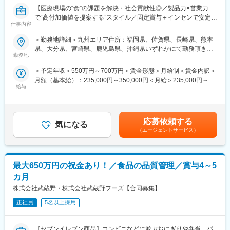
特徴です。
単に製品を販売するのではなく、排泄ケアを通じて、利用者の尊
【医療現場の“食”の課題を解決・社会貢献性◎／製品力×営業力
■業務の魅力
厳や生活の質をデザインします。世界トップシェアのTENAの製品
で“高付加価値を提案する”スタイル／固定賞与＋インセンで安定収
接客・販売だけでなく、売場づくりや店舗運営、スタッフ育成、
力と、製品の導入からその後の使い方、運用やケア方針の検討ま
仕事内容
入／自宅から直行直帰でご自身の裁量でスケジュール調整可能／
本部への商品提案など多彩な業務経験が積めます。服装・髪型・
で丁寧なフォローが同社の強みです。高齢化という社会課題の最
年休123日・土日祝休】
ネイルも自由です。
前線で、誰かの「当たり前の日常」を支えるやりがいのある業務
＜勤務地詳細＞九州エリア住所：福岡県、佐賀県、長崎県、熊本
■業務内容
■教育体制
です。
県、大分県、宮崎県、鹿児島県、沖縄県いずれかにて勤務頂きま
医療機関への自社製品の提案営業となります。
階層別研修やOJTを用意し、未経験者・経験者を問わず成長をサ
勤務地
す。 受動喫煙対策：屋内全面禁煙変更の範囲：会社の定める事業
医療機関の課題に応じて栄養補助食品の提案だけでなく施設が抱
ポートします。
変更の範囲：会社の定める業務
所
＜予定年収＞550万円～700万円＜賃金形態＞月給制＜賃金内訳＞
える真の課題を”食”の観点から解決するためのソリューション提案
■就業環境
月額（基本給）：235,000円～350,000円＜月給＞235,000円～
を行います。
シフト制・年間休日115日、産休・育休・介護休暇取得実績あ
給与
350,000円＜昇給有無＞有＜残業手当＞無＜給与補足＞■年収は前
◇折衝相手：医師・看護師・栄養士・事務長など多岐に渡ります
り、残業代1分単位支給、社員割引制度や車通勤も可能です（社内
職・経験を考慮の上、決定致します。■昇給：年1回（4月）■賞
◇担当施設：急性期、回復期、療養病院をメインに80施設以上を
規定あり）。
与：年2回（6月・12月）■評価体制：実績と行動評価の両面から
担当
■想定されるキャリアパス
評価を実施。賞与は固定部分と変動部分（インセンティブ）で構
◇業務内容
スタッフからリーダー、店長、バイヤー、MD、プレス、人事、新
応募依頼する
気になる
成されています。■上記に加えて借上社宅制度あり賃金はあくまで
・自社製品の紹介や栄養に関する最新の学術情報の提供（診断ツ
規事業立ち上げなど多様なポジションに挑戦できます。
（エージェントサービス）
も目安の金額であり、選考を通じて上下する可能性があります。
ール+製品+根拠となる学術情報）
■企業の特徴/魅力
月給(月額)は固定手当を含めた表記です。
・顧客のニーズをヒアリングし、症例に応じた提案を実施
「モノ」だけでなく「コト」「空間」も重視し、お客様の心に残
・病院経営や現場が抱える医療課題を特定し、PJ型の提案・実行
る体験を追求しています。新しい店舗をともに盛り上げる仲間を
最大650万円の祝金あり！／食品の品質管理／賞与4～5
・データに基づき開発された活動プログラムと、高品質な製品、
募集しています。
提案アプリ等を活用しながら、効率的に営業活動を行います。
カ月
◇営業スタイル（例）
変更の範囲：会社の定める業務
株式会社武蔵野・株式会社武蔵野フーズ【合同募集】
9:00～ 顧客先へ直行し、顧客を順次訪問（2~3施設）
11:00～顧客からの問い合わせ対応や特約店との情報交換
正社員
5名以上採用
12:00～昼食
13:00～顧客訪問 Web面談の実施（3~4施設）
【セブンイレブン商品】コンビニなどに並ぶおにぎりや弁当、パ