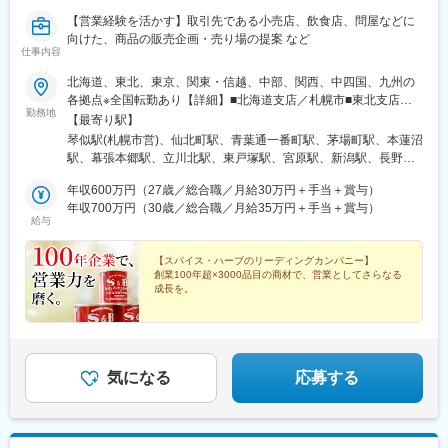
【営業経験を活かす】取引先である小売店、飲食店、問屋などに
向けた、商品の販売企画・売り場の提案 など
仕事内容
北海道、東北、東京、関東・信越、中部、関西、中四国、九州の
各拠点※全国転勤あり【詳細】■北海道支店／札幌市■東北支店／
勤務地
盛岡市、仙台市■東京支店／中央区、板橋区、立川市、千葉市、横
【最寄り駅】
浜市■関東・信越支店／さいたま市、新潟市、長野市■中部支店／
琴似駅(札幌市営)、仙北町駅、青葉通一番町駅、茅場町駅、本蓮沼
名古屋市、静岡市、金沢市■関西支店／大阪市■中四国支店／広島
駅、幕張本郷駅、立川北駅、東戸塚駅、宮原駅、新潟駅、長野
市、岡山市、高松市■九州支店／福岡市、鹿児島市、那覇市※受動
駅、本郷駅(愛知県)、長沼駅(静岡県)、上諸江駅、大阪駅、段原一
喫煙防止策あり：敷地内全面禁煙
年収600万円（27歳／総合職／月給30万円＋手当＋賞与）
丁目駅、岡山駅前駅、三条駅(香川県)、東比恵駅、涙橋駅、美栄橋
年収700万円（30歳／総合職／月給35万円＋手当＋賞与）
駅、大町西公園駅、八丁堀駅(東京都)、板橋本町駅、京成幕張本郷
給与
駅、立川南駅、東宮原駅、東静岡駅、中津駅(大阪府・阪急線)、的
場町駅、岡山駅、博多駅、広瀬通駅、日本橋駅(東京都)、立川駅、
【スパイス・ハーブのリーディングカンパニー】
古庄駅、比治山下駅、西川緑道公園駅
創業100年超×3000品目の商材で、営業としてさらなる
成長を。
■アイデアを活かせる自由度の高い営業スタイル
■将来はマネジメントなど多彩なキャリアを描ける
■年休121日／フレックス／賞与年2回
気になる
応募する