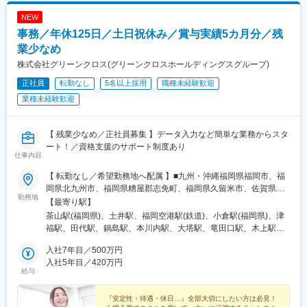
駅、自動車学校前駅、野町駅、野々市駅(ＩＲいしかわ鉄道線)、宇
NEW
野気駅、森本駅、良川駅、小松駅、千葉ニュータウン中央駅、南
事務／年休125日／土日祝休み／賞与実績5カ月分／残
酒々井駅、新津田沼駅、成田駅、京成千葉駅、稲毛海岸駅、幕張
豊砂駅、南船橋駅、船橋駅、柏の葉キャンパス駅、逆井駅、南柏
業少なめ
駅、新浦安駅、地区センター駅、ちはら台駅、木更津駅、宇野辺
株式会社グリーンクロス(グリーンクロスホールディングスグループ)
駅、りんくうタウン駅、なんば駅(南海線)、長原駅(大阪府)、高槻
正社員
転勤なし
5名以上採用
職種未経験歓迎
駅、忍ケ丘駅、大日駅、河内天美駅、大阪難波駅、近鉄日本橋
駅、大阪梅田駅(阪急線)、大阪駅、近鉄八尾駅、和泉中央駅、滝尾
業種未経験歓迎
駅、大分駅、長崎駅(長崎県)、大塔駅、大村駅(長崎県)、出雲市
駅、高浜駅(島根県)、松江駅、辰巳駅、虎ノ門ヒルズ駅、国分寺
駅、明治神宮前駅、渋谷駅、飯田橋駅、有楽町駅、京成上野駅、
【 残業少なめ／正社員募集 】データ入力など簡単な業務からスタ
大森海岸駅、銀座一丁目駅、市場前駅、玉川上水駅、武蔵小山
ート！／資格支援のサポート制度あり
仕事内容
駅、赤羽駅、自由が丘駅、学芸大学駅、立飛駅、大泉学園駅、南
砂町駅、東京テレポート駅、新橋駅、新宿三丁目駅、新宿駅(東京
【 転勤なし／希望勤務地へ配属 】■九州・沖縄福岡県福岡市、福
メトロ)、秋葉原駅、大手町駅(東京都)、秋津駅、高幡不動駅、豊
岡県北九州市、福岡県糟屋郡志免町、福岡県久留米市、佐賀県佐
田駅、吉祥寺駅、後楽園駅、池袋駅、錦糸町駅、立川北駅、北千
勤務地
賀市、佐賀県鳥栖市、長崎県西彼杵郡長与町、長崎県佐世保市、
【最寄り駅】
住駅、佐野市駅、氏家駅、宇都宮大学陽東キャンパス駅、江曽島
熊本県熊本市、熊本県球磨郡あさぎり町、大分県大分市、宮崎県
茶山駅(福岡県)、土井駅、福岡空港駅(鉄道)、小倉駅(福岡県)、津
駅、石動駅、西鉄久留米駅、大保駅、天拝山駅、東中間駅、唐人
宮崎市、鹿児島県鹿児島市、鹿児島県鹿屋市、沖縄県浦添市、沖
福駅、田代駅、鍋島駅、本川内駅、大塔駅、竜田口駅、木上駅、
町駅、西鉄福岡駅、竹下駅、福間駅、折尾駅、スペースワールド
縄県名護市 ■中国山口県山口市、山口県岩国市、山口県下関市、
古国府駅、蓮ケ池駅、広木駅、宮ケ浜駅、浦添前田駅、てだこ浦
駅、大牟田駅、大橋駅(福岡県)、博多駅、戸畑駅、小倉駅(福岡
広島県広島市、広島県福山市、岡山県岡山市、鳥取県鳥取市、鳥
入社7年目／500万円
西駅、新山口駅、岩国駅、幡生駅、梅林駅(広島県)、福山駅、東
県)、郡山駅(福島県)、伊達駅、別府駅(兵庫県)、西神中央駅、神戸
取県境港市、島根県松江市 ■四国愛媛県松山市、香川県高松市、
入社5年目／420万円
山・おかでんミュージアム駅、鳥取駅、高松町駅、朝日ケ丘駅、
三宮駅(阪神)、甲子園駅、仁川駅、学園都市駅、ハーバーランド
給与
徳島県徳島市、高知県高知市 ■東海愛知県名古屋市、三重県四日
伊予和気駅、林道駅、阿波富田駅、旭町一丁目駅、今池駅(愛知
駅、道場南口駅、飾磨駅、浦添前田駅、てだこ浦西駅、小禄駅、
市市、静岡県静岡市、静岡県浜松市、岐阜県羽島市 ■関西大阪府
県)、阿倉川駅、古庄駅、天竜川駅、南宿駅、鶴橋駅、鳳駅、医療
古島駅、おもろまち駅、木曽川駅、栄生駅、栄町駅(愛知県)、名古
大阪市、大阪府堺市、兵庫県神戸市、兵庫県姫路市、奈良県奈良
『安定性・待遇・休日…』全部大切にしたい方は必見！
センター駅、英賀保駅、帯解駅、竹田駅(京都府)、東日本橋駅、鷲
屋駅、東海通駅、西高蔵駅、大須観音駅、岡山駅前駅、京都駅、