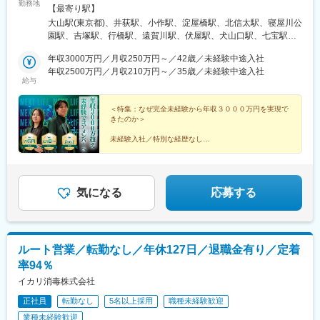
勤務地
一人ひとりの希望や生活環境を伺い、最適な配属先を決定します
【最寄り駅】
◎地域に根ざして働きつつ、キャリアアップや高収入を目指せる
大山駅(東京都)、井荻駅、小作駅、淀屋橋駅、北信太駅、寝屋川公
環境をご用意しています。【本社】 大阪府大阪市中央区伏見町4
園駅、吉塚駅、行橋駅、遠賀川駅、伏屋駅、犬山口駅、七宝駅、
丁目2-7 PMO淀屋橋4階 【その他エリア】関西／東海／中国／関
和泉多摩川駅、三ツ境駅、鴨宮駅、朝霞台駅、大野原駅、東岩槻
東エリアを中心としたプロジェクト先（勤務地は、ご希望や現在
年収3000万円／月収250万円～／42歳／未経験中途入社
駅、九重駅、滑河駅、大網駅、蛍池駅、三木駅(神戸電鉄線)、山陽
のお住まいを考慮して決定します◎）※転居を伴う転勤はありませ
年収2500万円／月収210万円～／35歳／未経験中途入社
網干駅、山城青谷駅、五位堂駅、学園前駅(奈良県)、三瀬谷駅、亀
給与
ん。
山駅(三重県)、日野駅(滋賀県)、堅田駅、近江長岡駅、宇治駅(奈良
線)、久津川駅、和歌山港駅、前橋大島駅、吉井駅(群馬県)、つく
＜特集：なぜ完全未経験から年収３０００万円を実現で
ば駅、下妻駅、高久駅、ゆいの杜東駅、西ノ口駅、磐田駅、土岐
きたのか＞
市駅、鵜沼宿駅、モレラ岐阜駅、上田駅、新居浜駅、伊予三島
駅、川之江駅、高島駅(岡山県)、早島駅、高瀬駅(香川県)、滝の茶
未経験入社／特別な経歴なし
屋駅、具同駅、あき総合病院前駅、山田西町駅、廿日市駅、広
コアメンバーで、年収１０００万円、２０００万円、３
駅、石井駅(徳島県)、阿波山川駅、南小松島駅、美川駅、野々市駅
０００万円を実現した者たち。
(ＩＲいしかわ鉄道線)、西加積駅、東野尻駅、三沢駅(青森県)、板
柳駅、脇ノ沢駅、石鳥谷駅、矢幅駅、扇田駅、十文字駅、原ノ町
人生を変えた、リアルな声を集めました。
気になる
応募する
駅、保原駅、会津若松駅、南鳥海駅、鶴岡駅、赤湯駅、卸町駅(宮
▼続きは特集記事へ▼
城県)、長町一丁目駅、くりこま高原駅、ハーモニーホール駅、奈
古駅、糸島高校前駅、石橋駅(長崎県)、松浦駅、津久見駅、浜崎
駅、天ケ瀬駅、有佐駅、南小樽駅、稲積公園駅、苫小牧駅、千歳
ルート営業／転勤なし／年休127日／退職金有り／定着
駅(北海道)、浦添前田駅、那覇空港駅(鉄道)、肥後橋駅、狛江駅、
率94％
大阪空港駅(大阪モノレール)、富雄駅、芳賀台駅、安芸駅、土佐山
田駅、広電廿日市駅、上保原駅、大江橋駅、球場前駅(高知県)、山
イカリ消毒株式会社
陽女学園前駅
正社員
転勤なし
5名以上採用
職種未経験歓迎
業種未経験歓迎