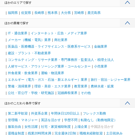
ほかのエリアで探す
福岡県
佐賀県
長崎県
熊本県
大分県
宮崎県
鹿児島県
ほかの業種で探す
IT・通信業界
インターネット・広告・メディア業界
メーカー（機械・電気）業界
商社業界
医薬品・医療機器・ライフサイエンス・医療系サービス
金融業界
建設・プラント・不動産業界
コンサルティング・リサーチ業界・専門事務所・監査法人・税理士法人
人材サービス・アウトソーシング業界・コールセンター
小売業界
外食産業・飲食業界
運輸・物流業界
エネルギー（電力・ガス・石油・新エネルギー）業界
旅行・宿泊・レジャー業界
警備・清掃業界
理容・美容・エステ業界
教育業界
農林水産・鉱業
公社・官公庁・学校・研究施設
冠婚葬祭業界
その他
ほかのこだわり条件で探す
第二新卒歓迎
外資系企業
年間休日120日以上
フレックス勤務
管理職・マネジャー
英語を活かす
学歴不問
転勤なし（勤務地限定）
服装自由
女性活躍
社宅・家賃補助制度
上場企業
中国語を活かす
退職金制度
残業20時間未満
完全週休2日制
職種未経験歓迎
土日祝休み