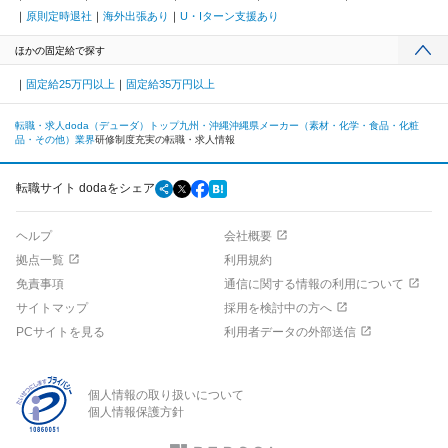
原則定時退社
海外出張あり
U・Iターン支援あり
ほかの固定給で探す
固定給25万円以上
固定給35万円以上
転職・求人doda（デューダ）トップ
九州・沖縄
沖縄県
メーカー（素材・化学・食品・化粧
品・その他）業界
研修制度充実の転職・求人情報
転職サイト dodaをシェア
ヘルプ
会社概要
拠点一覧
利用規約
免責事項
通信に関する情報の利用について
サイトマップ
採用を検討中の方へ
PCサイトを見る
利用者データの外部送信
個人情報の取り扱いについて
個人情報保護方針