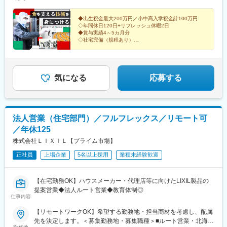
ス第2工場 ・三芳工場・東京麺工場・所沢工場 〇兵庫県・カム
伴う転勤なし）】■大卒以上／月給23万6100円以上■短大・専門
ス神戸工場〇福岡県・福岡麺工場★一般職は転居を伴う異動なし
卒・高卒／月給21万5200円以上※年齢・経験・能力などを考慮の
★受動喫煙対策あり★U・Iターン支援あり※2社合同募集。配属先
上優遇します。※総合職の場合は、転居を伴う異動が発生する場合
◆出生祝金最大200万円／小中高入学祝金計100万円
◇年間休日120日+リフレッシュ休暇2日
については入社された法人内でご希望を考慮して決定します。
がございます。◎別途、賞与年2回と各種手当（時間外手当は全額
◆賞与実績4～5カ月分
支給）を支給！【試用期間中】■大卒以上／月給23万6100円以上■
◇社宅完備（規程あり）
短大・専門卒・高卒／月給21万5200円以上＜各社共通＞
◆残業代100％支給
◇セブンイレブンなど、大手企業との取引多数あり
気になる
応募する
法人営業（住宅部門）／フルフレックス／リモート可
／年休125
株式会社ＬＩＸＩＬ【プライム市場】
正社員
上場企業
5名以上採用
業種未経験歓迎
【在宅勤務OK】ハウスメーカー・代理店等に向けたLIXIL製品の
提案営業◆法人ルート営業◆教育体制◎
仕事内容
【リモートワークOK】希望する勤務地・担当商材を考慮し、配属
先を決定します。＜募集勤務地・募集職種＞■ルート営業・北海道