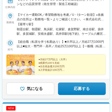
17:00～メールチェック／資料準備／説明会資料の準備
ンなどの品質管理（衛生管理・製造工程確認）
18:30 帰宅
仕事内容
ご自宅からの直行直帰型となるため、行動予定は各自の裁量でコ
ントロール可能です。メンバーとは日々の電話・チャットでのコ
【マイカー通勤OK／希望勤務地を考慮／U・Iターン歓迎】※各拠
ミュニケーションに加え、月に1度の支店会議などで顔合わせる機
点の住所は＜勤務地一覧＞よりご確認ください。＜株式会社武蔵
会があります。
勤務地
野＞〇埼玉県・埼玉工場・朝霞工場・埼玉麺工場〇神奈川県・横
【最寄り駅】
浜工場・神奈川工場〇静岡県・東海工場〇宮城県・仙台工場〇福
朝霞台駅、朝霞駅、鳥浜駅、社家駅、倉賀野駅、南古谷駅、袋井
■担当製品
島県・福島工場〇群馬県・群馬工場・群馬フローズンファクトリ
駅、多賀城駅、安積永盛駅、高井田駅(地下鉄)、ケーブル八幡宮山
「アイソカル」など医療・介護など特別な栄養管理が必要な方向
ー〇大阪府・大阪工場〇京都府・京都工場〇兵庫県・神戸工場〇
上駅、南魚崎駅、柚須駅、折尾駅、浦添前田駅、武蔵嵐山駅、木
けの栄養補助食品や流動食となります。当社の製品は他社にない
福岡県・福岡工場・北九州工場〇沖縄・沖縄工場＜株式会社武蔵
【総合職（転居を伴う転勤あり）】■大卒以上／月給27万1000円
津駅(兵庫県)、ふじみ野駅、新座駅、瀬高駅、柳瀬川駅、高井田中
機能を持ったものが多く、それ故に単価で勝負するのではなく付
野フーズ＞〇埼玉県・カムス第1工場 ・カムス第2工場 ・三芳
以上■短大・専門卒・高卒／月給25万100円以上【一般職（転居を
央駅
加価値で他社との区別化を図り、ニーズに応じた適切な提案活動
給与
工場・東京麺工場・所沢工場 〇兵庫県・カムス神戸工場〇福岡
伴う転勤なし）】■大卒以上／月給23万6100円以上■短大・専門
が鍵となります。
県・福岡麺工場★一般職は転居を伴う異動なし★受動喫煙対策あ
卒・高卒／月給21万5200円以上※年齢・経験・能力などを考慮の
り★U・Iターン支援あり※2社合同募集。配属先については入社さ
上優遇します。※総合職の場合は、転居を伴う異動が発生する場合
●月給27万円以上（大卒）
■研修体制
●残業代100％支給
れた法人内でご希望を考慮して決定します。
がございます。◎別途、賞与年2回と各種手当（時間外手当は全額
●出生祝金最大200万円
約2か月間かけて導入時研修を行います。健康・栄養に関連する知
支給）を支給！【試用期間中】■大卒以上／月給23万6100円以上■
●入学祝金計100万円
識や製品知識のインプットやロールプレイ、プレゼンテーション
短大・専門卒・高卒／月給21万5200円以上＜各社共通＞
●年間休日実質122日（リフレッシュ休暇含む）
や先輩社員との同行など、様々な形で学んでいただき、営業担当
●リゾート施設利用 1泊2000円～
者としてご活躍いただける水準を目指します。また導入研修以降
これからもずっと、安心して働ける！理想のキャリアを
についても、自己啓発や能力開発のための環境が整っています。※
実現。
気になる
応募する
手上げ式研修、自己啓発、英語力向上の機会など
変更の範囲：会社の定める業務
NEW