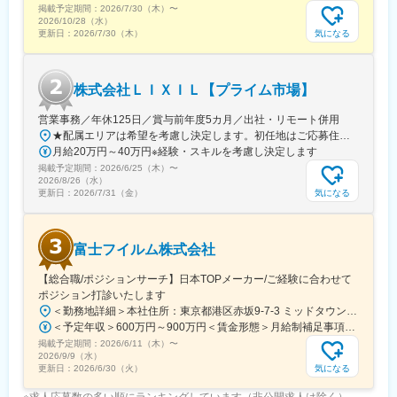
橋駅、新高島駅、川崎駅、新丸子駅、登戸駅、日本大通り駅、高
掲載予定期間：
機能を持ったものが多く、それ故に単価で勝負するのではなく付
2026/7/30（木）
〜
津駅(神奈川県)、京急鶴見駅、緑町駅、海老名駅(相鉄・小田急)、
2026/10/28（水）
加価値で他社との区別化を図り、ニーズに応じた適切な提案活動
西中島南方駅、大阪梅田駅(阪急線)、大阪阿部野橋駅、野田阪神
気になる
更新日：
2026/7/30（木）
が鍵となります。
駅、大阪ビジネスパーク駅、本町駅、大阪梅田駅(阪神線)、近鉄日
本橋駅、なんば駅(地下鉄)、高槻市駅、松屋町駅、西長堀駅、岸里
■研修体制
駅、大江橋駅、谷町九丁目駅、宮之阪駅、なにわ橋駅、渡辺橋
株式会社ＬＩＸＩＬ【プライム市場】
約2か月間かけて導入時研修を行います。健康・栄養に関連する知
駅、伏屋駅、本山駅(愛知県)、名古屋駅、西高蔵駅、丸の内駅(愛
識や製品知識のインプットやロールプレイ、プレゼンテーション
知県)、新豊橋駅、上前津駅、名鉄一宮駅、小田井駅、森下駅(愛知
営業事務／年休125日／賞与前年度5カ月／出社・リモート併用
や先輩社員との同行など、様々な形で学んでいただき、営業担当
県)、熱田駅、新豊田駅、中村公園駅、岡山駅前駅、自動車学校前
★配属エリアは希望を考慮し決定します。初任地はご応募住所での配属となります。入社後、転勤が伴う異動に関しては、必ず勤務地のご希望も確認した上で決定します。【配属オフィス一覧】■東京都品川区西品川1丁目1-1 大崎ガーデンタワー■愛知県名古屋市中村区名駅南4丁目11-40■京都府京都市伏見区竹田田中宮町103 ■大阪府大阪市中央区本町2丁目6-8 センバ・セントラルビル9F■大阪府箕面市萱野4丁目5-45■広島県広島市安佐南区西原6丁目11-8■福岡県福岡市博多区半道橋2-15-10 SOLAビル★出社とリモートワークを併用しながらの勤務となります。 業務に慣れるまでは、原則出社となります。 慣れてきたら少しずつリモートの日を増やし、最終的には週1～3日ほどの出社となる予定です（目安：～入社6カ月）。※受動喫煙対策：あり
者としてご活躍いただける水準を目指します。また導入研修以降
駅、新浜松駅、遠州病院駅、志井公園駅、平和通駅、黒崎駅前
月給20万円～40万円※経験・スキルを考慮し決定します
についても、自己啓発や能力開発のための環境が整っています。※
駅、くいな橋駅、九条駅(京都府)、山科駅、四条駅(京都市営)、曽
掲載予定期間：
手上げ式研修、自己啓発、英語力向上の機会など
2026/6/25（木）
〜
根田駅、中浜駅、祇園駅(福岡県)、天神南駅、呉服町駅(福岡県)、
2026/8/26（水）
鹿児島駅前駅、さくら夙川駅、芦屋川駅、久寿川駅、宝塚南口
気になる
更新日：
2026/7/31（金）
変更の範囲：会社の定める業務
駅、山陽姫路駅、西代駅、山陽明石駅、ハーバーランド駅、三宮
駅(神戸新交通)、ハーブ園山麓駅、江吉良駅、新羽島駅、名鉄岐阜
駅、鵜沼駅、京成千葉駅、市川真間駅、栗林駅、狸小路駅、山頂
富士フイルム株式会社
駅(千光寺山)、熊本駅前駅、新水前寺駅前駅、上熊本駅、新宿三丁
目駅、新宿駅(東京メトロ)、都電雑司ケ谷駅、東京駅、高輪ゲート
【総合職/ポジションサーチ】日本TOPメーカー/ご経験に合わせて
ウェイ駅、馬喰横山駅、京成関屋駅、築地市場駅、神田駅(東京
ポジション打診いたします
都)、立川南駅、新代田駅、稲荷町駅(東京都)、向原駅(東京都)、蓮
＜勤務地詳細＞本社住所：東京都港区赤坂9-7-3 ミッドタウン・ウェスト勤務地最寄駅：東京メトロ日比谷線／都営大江戸線／六本木駅受動喫煙対策：敷地内全面禁煙変更の範囲：会社の定める事業所（リモートワーク含む）
沼駅、銀座駅、水道橋駅、芝公園駅、北参道駅、高島町駅、武蔵
＜予定年収＞600万円～900万円＜賃金形態＞月給制補足事項なし＜賃金内訳＞月額（基本給）：300,000円～500,000円＜月給＞300,000円～500,000円＜昇給有無＞有＜残業手当＞有賃金はあくまでも目安の金額であり、選考を通じて上下する可能性があります。月給(月額)は固定手当を含めた表記です。
溝ノ口駅、馬車道駅、海老江駅、長堀橋駅、なんば駅(南海線)、Ｊ
掲載予定期間：
2026/6/11（木）
〜
Ｒ難波駅、大阪城北詰駅、動物園前駅、大阪駅、谷町四丁目駅、
2026/9/9（水）
四ツ橋駅、北天下茶屋駅、北浜駅(大阪府)、名鉄名古屋駅、駅前
気になる
更新日：
2026/6/30（火）
駅、栄駅(愛知県)、西一宮駅、ナゴヤドーム前矢田駅、熱田神宮西