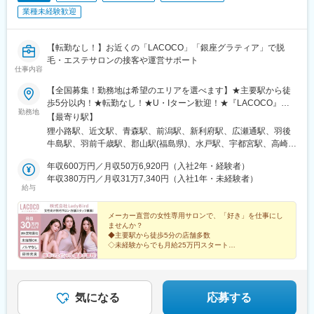
業種未経験歓迎
【転勤なし！】お近くの「LACOCO」「銀座グラティア」で脱
毛・エステサロンの接客や運営サポート
仕事内容
【全国募集！勤務地は希望のエリアを選べます】★主要駅から徒
歩5分以内！★転勤なし！★U・Iターン歓迎！★『LACOCO』
勤務地
『銀座グラティア』で活躍！★自動車通勤可〈エリア〉■北海道・
【最寄り駅】
東北エリア北海道／青森県／岩手県／宮城県／秋田県／山形県／
狸小路駅、近文駅、青森駅、前潟駅、新利府駅、広瀬通駅、羽後
福島県■関東エリア東京都／神奈川県／千葉県／埼玉県／群馬県／
牛島駅、羽前千歳駅、郡山駅(福島県)、水戸駅、宇都宮駅、高崎
茨城県／栃木県■中部エリア新潟県／富山県／石川県／福井県／山
駅、大宮駅(埼玉県)、南羽生駅、越谷レイクタウン駅、川越駅、鳩
梨県／岐阜県／静岡県／愛知県■近畿エリア大阪府／京都府／滋賀
年収600万円／月収50万6,920円（入社2年・経験者）
ケ谷駅、葭川公園駅、柏駅、君津駅、渋谷駅、新宿三丁目駅、銀
県／兵庫県／奈良県■中国・四国エリア島根県／鳥取県／岡山県／
年収380万円／月収31万7,340円（入社1年・未経験者）
座駅、町田駅、吉祥寺駅、池袋駅、赤羽駅、立川北駅、横浜駅、
給与
広島県／徳島県／香川県／愛媛県■九州・沖縄エリア福岡県／佐賀
本厚木駅、武蔵溝ノ口駅、京急川崎駅、新潟駅、大手モール駅、
県／長崎県／大分県／熊本県／宮崎県／鹿児島県／沖縄県《全国
野々市駅(ＩＲいしかわ鉄道線)、越前新保駅、国母駅、美濃青柳
で勤務OK》▼店舗の詳細はHPをご確認ください▼https://la-
メーカー直営の女性専用サロンで、「好き」を仕事にし
駅、西掛川駅、沼津駅、新静岡駅、高塚駅、新富士駅(静岡県)、三
ませんか？
coco.com/salon/
河安城駅、美合駅、八幡駅(愛知県)、豊田市駅、星ケ丘駅(愛知
◆主要駅から徒歩5分の店舗多数
県)、名鉄名古屋駅、瀬田駅(滋賀県)、京都駅、高槻駅、河内天美
◇未経験からでも月給25万円スタート
◆無料脱毛・痩身エステ受け放題＋コスメ社割有
駅、岡田浦駅、大阪阿部野橋駅、大阪難波駅、東梅田駅、千里中
◇業界経験・社会人経験なしでもOK
央駅(北大阪急行)、旧居留地・大丸前駅、手柄駅、田原本駅、大和
◆メーカー直営の女性専用サロン
西大寺駅、伯耆大山駅、湖山駅、高浜駅(島根県)、岡山駅前駅、北
長瀬駅、倉敷駅、東津山駅、八丁堀駅(広島県)、福山駅、勝瑞駅、
気になる
応募する
瓦町駅、本山駅(香川県)、今治駅、大街道駅、新居浜駅、酒殿駅、