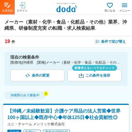
会員登録
ログイン
気になる
メニュー
メーカー（素材・化学・食品・化粧品・その他）業界、沖
縄県、研修制度充実
の転職・求人検索結果
19
条件で並び替え
件
現在の検索条件
[勤務地]沖縄県 [業種]メーカー（素材・化学・食品・化粧品・その他）業界 [詳細条件](待遇・福利厚生)研修制度充実
新着求人をいつでもチェック
条件の変更
この条件を保存
沖縄県
のみで募集中
【沖縄／未経験歓迎】介護ケア用品の法人営業◆世界
100ヶ国以上◆既存中心◆年休125日◆社会貢献性◎
ユニ・チャーム メンリッケ株式会社