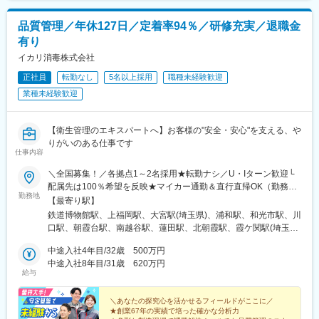
駅、日吉駅(神奈川県)、溝の口駅、大倉山駅(神奈川県)、小田急相
模原駅、鶴見駅、上大岡駅、桜木町駅、小田原駅、長津田駅、海
品質管理／年休127日／定着率94％／研修充実／退職金
老名駅(相模線)、あざみ野駅、本厚木駅、新百合ケ丘駅、相模大野
有り
駅、寺田町駅、新大阪駅、梅田駅(地下鉄)、天王寺駅、野田駅(阪
神線)、京橋駅(大阪府)、堺筋本町駅、和泉府中駅、鶴橋駅、東梅
イカリ消毒株式会社
田駅、桜ノ宮駅、天王寺駅前駅、日本橋駅(大阪府)、大阪難波駅、
正社員
転勤なし
5名以上採用
職種未経験歓迎
高槻駅、新今宮駅前駅、北野田駅、西梅田駅、森ノ宮駅、谷町六
業種未経験歓迎
丁目駅、新今宮駅、茨木駅、西大橋駅、都島駅、天下茶屋駅、淀
屋橋駅、緑地公園駅、大阪上本町駅、枚方市駅、肥後橋駅、弁天
町駅、南方駅(大阪府)、玉造駅、十三駅、住道駅、堺東駅、西九条
【衛生管理のエキスパートへ】お客様の"安全・安心"を支える、や
駅、長田駅(大阪府)、春田駅、覚王山駅、知立駅、近鉄名古屋駅、
りがいのある仕事です
金山駅(愛知県)、共和駅、伏見駅(愛知県)、豊橋駅、矢場町駅、藤
仕事内容
が丘駅(愛知県)、尾張一宮駅、戸田駅(愛知県)、上小田井駅、東岡
崎駅、大曽根駅、神宮前駅、豊田市駅、三郷駅(愛知県)、一社駅、
＼全国募集！／各拠点1～2名採用★転勤ナシ／U・Iターン歓迎└
鳴海駅、池下駅、江南駅(愛知県)、岩塚駅、神領駅、桜山駅、刈谷
配属先は100％希望を反映★マイカー通勤＆直行直帰OK（勤務地
勤務地
駅、西春駅、塩釜口駅、大元駅、岡山駅、中庄駅、東岡山駅、西
や現場による）＼積極採用エリア／【北海道】北海道／旭川市、
【最寄り駅】
大寺駅、新倉敷駅、上島駅、浜松駅、曳馬駅、天竜川駅、助信
北見市、釧路市【東北】宮城県／仙台市【関東】茨城県／つくば
鉄道博物館駅、上福岡駅、大宮駅(埼玉県)、浦和駅、和光市駅、川
駅、八幡駅(静岡県)、企救丘駅、南小倉駅、香春口三萩野駅、折尾
市 東京都／江東区、町田市、武蔵村山市 埼玉県
口駅、朝霞台駅、南越谷駅、蓮田駅、北朝霞駅、霞ケ関駅(埼玉
駅、小倉駅(福岡県)、黒崎駅、上鳥羽口駅、京都駅、竹田駅(京都
／さいたま市、ふじみ野市 神奈川県／横浜市、藤沢市、
県)、新座駅、川越駅、蕨駅、南浦和駅、西川口駅、さいたま新都
府)、京阪山科駅、烏丸駅、郡山富田駅、郡山駅(福島県)、安積永
伊勢原市 山梨県／中央市【東海】岐阜県／羽島
中途入社4年目/32歳 500万円
心駅、武蔵浦和駅、所沢駅、北浦和駅、志木駅、草加駅、上尾
盛駅、須賀川駅、福島駅(福島県)、東山公園駅(鳥取県)、米子駅、
市 愛知県／名古屋市、知立市 三重県／四日市市
中途入社8年目/31歳 620万円
駅、東川口駅、谷塚駅、朝霞駅、春日部駅、戸田公園駅、東大宮
給与
米子空港駅(鉄道)、安来駅、倉吉駅、常永駅、甲府駅、竜王駅、塩
【北信越】新潟県／新潟市、長岡市【関西】京都府／京都
駅、ふじみ野駅、越谷レイクタウン駅、東浦和駅、獨協大学前
崎駅、山梨市駅、韮崎駅、酒折駅、東比恵駅、博多駅、西鉄福岡
市 大阪府／東大阪市 兵庫県／加古川市、神戸
駅、せんげん台駅、与野駅、熊谷駅、本川越駅、新所沢駅、越谷
駅、中洲川端駅、北長岡駅、越後湯沢駅、浦佐駅、燕三条駅、浜
市、西宮市【中国】鳥取県／米子市 岡山県／岡山市【四
＼あなたの探究心を活かせるフィールドがここに／
駅、代々木駅、新宿駅、渋谷駅、池袋駅、四ツ谷駅、大手町駅(東
★創業67年の実績で培った確かな分析力
の宮駅、加古川駅、桜島桟橋通駅、鹿児島駅、札幌駅、さっぽろ
国】徳島県／徳島市 広島県／福山市【九州】福岡県／福
京都)、新秋津駅、品川駅、市ケ谷駅、石神井公園駅、馬喰町駅、