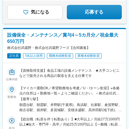
仕事もプライベートも楽しめる武蔵野ライフをスタート
しませんか？
気になる
応募する
設備保全・メンテナンス／賞与4～5カ月分／祝金最大
650万円
株式会社武蔵野・株式会社武蔵野フーズ【合同募集】
正社員
5名以上採用
職種未経験歓迎
業種未経験歓迎
【資格取得支援】食品工場の設備メンテナンス ★大手コンビニ
などで販売される商品の製造を支える仕事です
仕事内容
【マイカー通勤OK／希望勤務地を考慮／U・Iターン歓迎】※各拠
点の住所は＜勤務地一覧＞よりご確認ください。＜株式会社武蔵
勤務地
野＞〇埼玉県・埼玉工場・朝霞工場・埼玉麺工場〇千葉県・千葉
【最寄り駅】
工場〇神奈川県・横浜工場・神奈川工場〇静岡県・東海工場〇宮
朝霞台駅、朝霞駅、井野駅(千葉県)、鳥浜駅、社家駅、倉賀野駅、
城県・仙台工場〇福島県・福島工場〇群馬県・群馬工場・群馬フ
南古谷駅、袋井駅、多賀城駅、安積永盛駅、高井田駅(地下鉄)、ケ
ローズンファクトリー〇大阪府・大阪工場〇京都府・京都工場〇
ーブル八幡宮山上駅、南魚崎駅、柚須駅、折尾駅、浦添前田駅、
兵庫県・神戸工場〇福岡県・福岡工場・北九州工場〇沖縄・沖縄
【総合職（転居を伴う転勤あり）】■大卒以上／月給27万1000円
武蔵嵐山駅、木津駅(兵庫県)、ふじみ野駅、新座駅、瀬高駅、柳瀬
工場＜株式会社武蔵野フーズ＞〇埼玉県・カムス第1工場 ・カム
以上■短大・専門卒・高卒／月給25万100円以上【一般職（転居を
川駅、高井田中央駅
給与