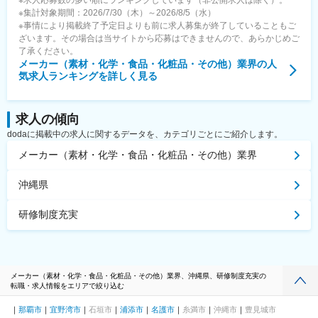
※求人応募数の多い順にランキングしています（非公開求人は除く）。
駅、西川緑道公園駅、第一通り駅、志井駅(北九州高速鉄道)、西小
※集計対象期間：2026/7/30（木）～2026/8/5（水）
倉駅、西黒崎駅、東寺駅、四宮駅、五条駅(京都市営)、京都河原町
※事情により掲載終了予定日よりも前に求人募集が終了していることもご
駅、櫛田神社前駅、天神駅、水族館口駅、北１２条駅、大通駅、
ざいます。その場合は当サイトから応募はできませんので、あらかじめご
芦屋駅(阪神線)、鳴尾・武庫川女子大前駅、駒ケ林駅、高速神戸
了承ください。
駅、神戸三宮駅(阪神)、風の丘中間駅、犬山遊園駅、新千葉駅、今
メーカー（素材・化学・食品・化粧品・その他）業界
の人
橋駅、片原町駅(香川県)、資生館小学校前駅、二本木口駅、味噌天
気求人ランキングを詳しく見る
神前駅、県立体育館前駅
求人の傾向
dodaに掲載中の求人に関するデータを、カテゴリごとにご紹介します。
メーカー（素材・化学・食品・化粧品・その他）業界
沖縄県
研修制度充実
メーカー（素材・化学・食品・化粧品・その他）業界、沖縄県、研修制度充実の
転職・求人情報をエリアで絞り込む
那覇市
宜野湾市
石垣市
浦添市
名護市
糸満市
沖縄市
豊見城市