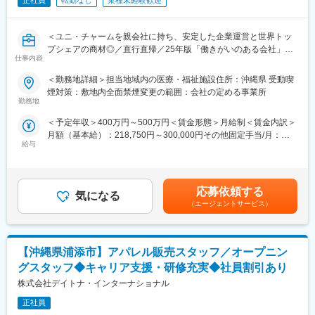
正社員
転勤なし
業種未経験歓迎
＜ユニ・チャームを親会社に持ち、安定した企業運営と世界トッ
プシェアの商材◎／直行直帰／25年版「働きがいのある会社」認
仕事内容
定＞
＜勤務地詳細＞担当地域内の医療・福祉施設住所：沖縄県 受動喫
■仕事内容
煙対策：敷地内全面禁煙変更の範囲：会社の定める事業所
医療・介護施設に訪問し、排泄ケアにまつわる悩みや課題をヒア
勤務地
リングし、TENA製品の導入からアフターフォローまでトータルで
＜予定年収＞400万円～500万円＜賃金形態＞月給制＜賃金内訳＞
ご対応いただきます。高齢化社会が進む中、施設で働く方や入所
月額（基本給）：218,750円～300,000円その他固定手当/月：
者様の悩みや課題に寄り添い、解決策を共に考える非常にやりが
給与
30,000円＜月給＞248,750円～330,000円＜昇給有無＞有＜残業手
いの大きい業務です。
当＞無＜給与補足＞※経験、能力を考慮のうえ決定します。■賞
与：年2回、月給の4ヶ月分を想定■営業手当：30,000円／月賃金
※TENAとは？
はあくまでも目安の金額であり、選考を通じて上下する可能性が
世界100ヶ国以上で、最も多くの方に親しまれている成人用の排
応募依頼する
気になる
あります。月給(月額)は固定手当を含めた表記です。
泄ケア用品ブランド
（エージェントサービス）
＜具体的な業務＞
○月～木曜：担当顧客への訪問（既存:新規=7:3）
【沖縄県浦添市】アパレル販売スタッフ／オープニン
1）既存顧客
月1回の訪問を基本とし、1日3件程度の訪問。製品にまつわる勉
グスタッフ◆キャリア支援・研修充実◆社員割引あり
強会の実施や、製品の利用状況等に基づいたレポート作成、チー
株式会社デイトナ・インターナショナル
ムとの連携を行っていただきます。
※担当顧客数：20～30件
正社員