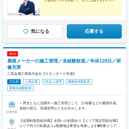
上場企業でスキルを磨いて、大いに活躍するチャンス！
市、京都府京都市 ■関東東京都中央区、埼玉県川口市、埼玉県久
宮駅、鉄道博物館駅、鳩ケ谷駅、大倉山駅(神奈川県)、南橋本駅、
水道町駅、熊本駅前駅、東飯能駅、南四日市駅、鹿児島中央駅、
喜市、埼玉県さいたま市、神奈川県横浜市、神奈川県相模原市、
本千葉駅、南仙台駅、陸前豊里駅、蛇田駅、北山形駅、郡山富田
綱島駅、新高島駅、下飯田駅、馬車道駅、海老名駅(相模線)、横須
千葉県千葉市 ■東北宮城県仙台市、宮城県登米市、宮城県石巻
駅、木太東口駅、千種駅、桃谷駅、計算科学センター駅、伏見駅
賀駅、茅ケ崎駅、溝の口駅、川崎駅、石上駅、新静岡駅、新浜松
市、山形県山形市、福島県郡山市※マイカー通勤OK（勤務地によ
(京都府)、馬喰横山駅、大阪上本町駅、浜町駅
駅、津田沼駅、千葉駅、京成船橋駅、公園駅、茨木駅、なんば駅
る）※受動喫煙対策あり
(地下鉄)、高槻市駅、日本橋駅(大阪府)、梅田駅(地下鉄)、西梅田
気になる
応募する
駅、長崎駅前駅、虎ノ門駅、原宿駅、神泉駅、牛込神楽坂駅、銀
座駅、上野駅、大森駅(東京都)、桜街道駅、西小山駅、赤羽岩淵
駅、九品仏駅、高松駅(東京都)、台場駅、汐留駅、新宿御苑前駅、
新宿西口駅、岩本町駅、東京駅、新秋津駅、程久保駅、春日駅(東
京都)、住吉駅(東京都)、立川駅、陽東３丁目駅、朝倉街道駅、通
NEW
谷駅、天神駅、祇園駅(福岡県)、平和通駅、三宮・花時計前駅、久
屋根メーカーの施工管理／未経験歓迎／年休128日／研
寿川駅、神戸駅(兵庫県)、赤嶺駅、名鉄名古屋駅、矢場町駅、西川
修充実
緑道公園駅、九条駅(京都府)、熊本城・市役所前駅、二本木口駅、
追分駅(三重県)、都通駅、高島町駅、高津駅(神奈川県)、日吉町
三晃金属工業株式会社【スタンダード市場】
駅、第一通り駅、京成津田沼駅、栄町駅(千葉県)、東海神駅、井野
正社員
上場企業
5名以上採用
職種未経験歓迎
駅(千葉県)、大阪梅田駅(阪神線)、五島町駅、神谷町駅、表参道
駅、上野御徒町駅、奥沢駅、泉体育館駅、東京国際クルーズター
業種未経験歓迎
ミナル駅、内幸町駅、西武新宿駅、淡路町駅、二重橋前駅、水道
橋駅、立川南駅、天神南駅、旦過駅、三宮駅(神戸新交通)、西元町
＜男女ともに活躍中＞施工管理として、計画書などの書類作成、
駅
資材の発注、現場管理などをお任せします。
仕事内容
【全国転勤型総合職】全国への転勤あり【エリア限定型総合職】
エリア内での転勤あり※勤務地は希望を考慮します■関東エリア本