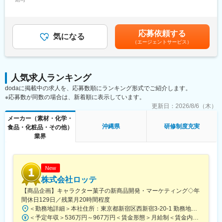
駅、八幡駅(静岡県)、企救丘駅、南小倉駅、香春口三萩野駅、折尾
350,000円＜昇給有無＞有＜残業手当＞無＜給与補足＞■年収は前
◇折衝相手：医師・看護師・栄養士・事務長など多岐に渡ります
県)、熱田駅、新豊田駅、中村公園駅、岡山駅前駅、自動車学校前
駅、小倉駅(福岡県)、黒崎駅、上鳥羽口駅、京都駅、竹田駅(京都
職・経験を考慮の上、決定致します。■昇給：年1回（4月）■賞
◇担当施設：急性期、回復期、療養病院をメインに80施設以上を
駅、新浜松駅、遠州病院駅、志井公園駅、平和通駅、黒崎駅前
府)、京阪山科駅、烏丸駅、郡山富田駅、郡山駅(福島県)、安積永
与：年2回（6月・12月）■評価体制：実績と行動評価の両面から
担当
駅、くいな橋駅、九条駅(京都府)、山科駅、四条駅(京都市営)、曽
盛駅、須賀川駅、福島駅(福島県)、東山公園駅(鳥取県)、米子駅、
評価を実施。賞与は固定部分と変動部分（インセンティブ）で構
◇業務内容
根田駅、中浜駅、祇園駅(福岡県)、天神南駅、呉服町駅(福岡県)、
応募依頼する
米子空港駅(鉄道)、安来駅、倉吉駅、常永駅、甲府駅、竜王駅、塩
気になる
成されています。■上記に加えて借上社宅制度あり賃金はあくまで
・自社製品の紹介や栄養に関する最新の学術情報の提供（診断ツ
鹿児島駅前駅、さくら夙川駅、芦屋川駅、久寿川駅、宝塚南口
（エージェントサービス）
崎駅、山梨市駅、韮崎駅、酒折駅、東比恵駅、博多駅、西鉄福岡
も目安の金額であり、選考を通じて上下する可能性があります。
ール+製品+根拠となる学術情報）
駅、山陽姫路駅、西代駅、山陽明石駅、ハーバーランド駅、三宮
駅、中洲川端駅、北長岡駅、越後湯沢駅、浦佐駅、燕三条駅、浜
月給(月額)は固定手当を含めた表記です。
・顧客のニーズをヒアリングし、症例に応じた提案を実施
駅(神戸新交通)、ハーブ園山麓駅、江吉良駅、新羽島駅、名鉄岐阜
の宮駅、加古川駅、桜島桟橋通駅、鹿児島駅、札幌駅、さっぽろ
・病院経営や現場が抱える医療課題を特定し、PJ型の提案・実行
駅、鵜沼駅、京成千葉駅、市川真間駅、栗林駅、狸小路駅、山頂
駅、旭川四条駅、深川駅、三郷駅(埼玉県)、東新潟駅、新潟駅、亀
・データに基づき開発された活動プログラムと、高品質な製品、
人気求人ランキング
駅(千光寺山)、熊本駅前駅、新水前寺駅前駅、上熊本駅、新宿三丁
田駅、新津駅、豊栄駅、内野駅、西宮駅、西宮北口駅、芦屋駅(東
提案アプリ等を活用しながら、効率的に営業活動を行います。
目駅、新宿駅(東京メトロ)、都電雑司ケ谷駅、東京駅、高輪ゲート
dodaに掲載中の求人を、応募数順にランキング形式でご紹介します。
海道本線)、甲子園駅、仁川駅、宝塚駅、姫路駅、新長田駅、明石
◇営業スタイル（例）
ウェイ駅、馬喰横山駅、京成関屋駅、築地市場駅、神田駅(東京
※応募数が同数の場合は、新着順に表示しています。
駅、尼崎駅(東海道本線)、神戸駅(兵庫県)、三ノ宮駅、新神戸駅、
9:00～ 顧客先へ直行し、顧客を順次訪問（2~3施設）
都)、立川南駅、新代田駅、稲荷町駅(東京都)、向原駅(東京都)、蓮
更新日：
2026/8/6（木）
羽島市役所前駅、岐阜羽島駅、岐阜駅、大垣駅、穂積駅、西岐阜
11:00～顧客からの問い合わせ対応や特約店との情報交換
沼駅、銀座駅、水道橋駅、芝公園駅、北参道駅、高島町駅、武蔵
駅、新鵜沼駅、千葉駅、柏駅、松戸駅、市川駅、海浜幕張駅、栗
メーカー（素材・化学・
12:00～昼食
溝ノ口駅、馬車道駅、海老江駅、長堀橋駅、なんば駅(南海線)、Ｊ
林公園駅、高松駅(香川県)、瓦町駅、高松築港駅、坂出駅、丸亀
沖縄県
研修制度充実
食品・化粧品・その他）
13:00～顧客訪問 Web面談の実施（3~4施設）
Ｒ難波駅、大阪城北詰駅、動物園前駅、大阪駅、谷町四丁目駅、
駅、偕楽園駅、研究学園駅、牛久駅、水戸駅、取手駅、守谷駅、
業界
17:00～メールチェック／資料準備／説明会資料の準備
四ツ橋駅、北天下茶屋駅、北浜駅(大阪府)、名鉄名古屋駅、駅前
つくば駅、土浦駅、工機前駅、日立駅、白山駅(新潟県)、すすきの
18:30 帰宅
駅、栄駅(愛知県)、西一宮駅、ナゴヤドーム前矢田駅、熱田神宮西
駅、北２４条駅、北広島駅、東尾道駅、福山駅、尾道駅、松永
ご自宅からの直行直帰型となるため、行動予定は各自の裁量でコ
駅、西川緑道公園駅、第一通り駅、志井駅(北九州高速鉄道)、西小
駅、備後赤坂駅、市立体育館前駅、熊本駅、新水前寺駅、上熊本
ントロール可能です。メンバーとは日々の電話・チャットでのコ
倉駅、西黒崎駅、東寺駅、四宮駅、五条駅(京都市営)、京都河原町
New
駅(路面電車)、新越谷駅、北与野駅、上熊谷駅、川越市駅、南新宿
ミュニケーションに加え、月に1度の支店会議などで顔合わせる機
駅、櫛田神社前駅、天神駅、水族館口駅、北１２条駅、大通駅、
駅、新宿西口駅、神泉駅、東池袋駅、麹町駅、二重橋前駅、秋津
株式会社ロッテ
会があります。
芦屋駅(阪神線)、鳴尾・武庫川女子大前駅、駒ケ林駅、高速神戸
駅、北品川駅、東日本橋駅、金町駅(東京都)、牛田駅(東京都)、府
【商品企画】キャラクター菓子の新商品開発・マーケティング◇年
駅、神戸三宮駅(阪神)、風の丘中間駅、犬山遊園駅、新千葉駅、今
中本町駅、新橋駅、岩本町駅、西早稲田駅、立川北駅、池ノ上
間休日129日／残業月20時間程度
■担当製品
橋駅、片原町駅(香川県)、資生館小学校前駅、二本木口駅、味噌天
駅、京成上野駅、大塚駅(東京都)、吉祥寺駅、京急蒲田駅、代々木
＜勤務地詳細＞本社住所：東京都新宿区西新宿3-20-1 勤務地最寄駅：京王新線／初台駅受動喫煙対策：敷地内全面禁煙変更の範囲：会社の定める事業所（リモートワーク含む）
「アイソカル」など医療・介護など特別な栄養管理が必要な方向
神前駅、県立体育館前駅
八幡駅、大崎広小路駅、有楽町駅、大門駅(東京都)、千川駅、代田
＜予定年収＞536万円～967万円＜賃金形態＞月給制＜賃金内訳＞月額（基本給）：290,000円～540,000円＜月給＞290,000円～540,000円＜昇給有無＞有＜残業手当＞有＜給与補足＞【賞与】年2回（7月･12月）、年平均：5.9ヶ月（2026年）※初回賞与は入社時期により一定額支給賃金はあくまでも目安の金額であり、選考を通じて上下する可能性があります。月給(月額)は固定手当を含めた表記です。
けの栄養補助食品や流動食となります。当社の製品は他社にない