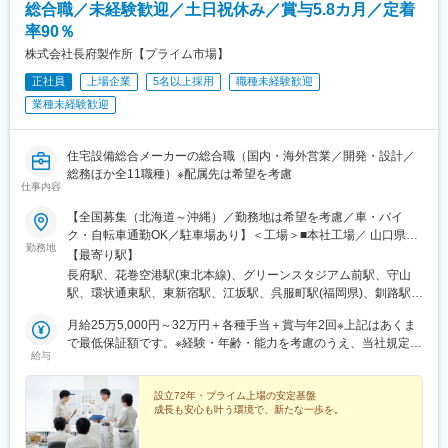
総合職／未経験歓迎／土日祝休み／賞与5.8カ月／定着
率90％
株式会社長府製作所【プライム市場】
正社員
上場企業
5名以上採用
職種未経験歓迎
業種未経験歓迎
住宅設備総合メーカーの総合職（国内・海外営業／開発・設計／
総務ほか全11職種）※配属先は希望を考慮
仕事内容
【全国募集（北海道～沖縄）／勤務地は希望を考慮／車・バイ
ク・自転車通勤OK／駐車場あり】＜工場＞■本社工場／ 山口県下
勤務地
関市■滋賀工場／ 滋賀県野洲市■宇都宮工場／ 栃木県宇都宮市■花
【最寄り駅】
巻工場／ 岩手県花巻市＜支店＞■札幌支店／ 北海道札幌市■東京支
長府駅、花巻空港駅(東北本線)、グリーンスタジアム前駅、守山
店／ 東京都新宿区■大阪支店／ 大阪府吹田市■福岡支店／ 福岡県
駅、環状通東駅、東新宿駅、江坂駅、呉服町駅(福岡県)、釧路駅、
福岡市＜営業所＞■釧路営業所／ 北海道釧路市■帯広営業所／ 北海
帯広駅、旭川駅、深堀町駅、筒井駅(青森県)、厨川駅、勾当台公園
道帯広市■旭川営業所／ 北海道旭川市■函館営業所／ 北海道函館市
月給25万5,000円～32万円＋各種手当＋賞与年2回※上記はあくま
駅、泉外旭川駅、志木駅、みどり台駅、センター北駅、西金沢
■青森営業所／ 青森県青森市■盛岡営業所／ 岩手県盛岡市■仙台営
で最低保証額です。※経験・年齢・能力を考慮のうえ、当社規定に
駅、信濃荒井駅、一社駅、備前西市駅、段原一丁目駅、多度津
給与
業所／ 宮城県仙台市■秋田営業所／ 秋田県秋田市■埼玉営業所／
より優遇します。＜社員の年収例＞■35歳：年収570万円（月給28
駅、てだこ浦西駅、新宿三丁目駅、中洲川端駅、広瀬通駅、西千
埼玉県新座市■千葉営業所／ 千葉県千葉市■横浜営業所／ 神奈川県
万円＋各種手当＋賞与2回）■30歳：年収520万円（月給26万円＋
葉駅、渚駅(長野県)、的場町駅、新宿駅(東京メトロ)、櫛田神社前
横浜市■金沢営業所／ 石川県金沢市■松本営業所／ 長野県松本市■
各種手当＋賞与2回）
設立72年・プライム上場の安定基盤
駅、北四番丁駅、西登戸駅、松川町駅
成長も安心も叶う環境で、新たな一歩を。
名古屋営業所／ 愛知県名古屋市■岡山営業所／ 岡山県岡山市■広島
営業所／ 広島県広島市■香川営業所／ 香川県仲多度郡■沖縄営業所