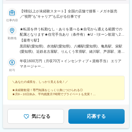
三宮駅(阪神)、甲子園駅、仁川駅、学園都市駅、ハーバーランド
駅、道場南口駅、飾磨駅、浦添前田駅、てだこ浦西駅、小禄駅、
【9割以上が未経験スタート】全国の店舗で接客・メガネ販売
古島駅、おもろまち駅、木曽川駅、栄生駅、栄町駅(愛知県)、名古
／“視野”も“キャリア”も広がる仕事です
仕事内容
屋駅、東海通駅、西高蔵駅、大須観音駅、岡山駅前駅、京都駅、
水道町駅、熊本駅前駅、東飯能駅、南四日市駅、鹿児島中央駅、
★転居を伴う転勤なし・ありを選べる★自宅から通える範囲での
綱島駅、新高島駅、下飯田駅、馬車道駅、海老名駅(相模線)、横須
配属となります★住宅手当あり（条件有）★U・Iターン歓迎＼26
賀駅、茅ケ崎駅、溝の口駅、川崎駅、石上駅、新静岡駅、新浜松
勤務地
年下期オープン！／イオンモール伊達店（福島県）西武飯能ぺぺ
【最寄り駅】
駅、津田沼駅、千葉駅、京成船橋駅、公園駅、茨木駅、なんば駅
店（埼玉県） ＼積極募集中店舗／新宿東口店、有楽町マルイ店、
黒田駅(愛知県)、赤池駅(愛知県)、八幡駅(愛知県)、亀島駅、栄駅
(地下鉄)、高槻市駅、日本橋駅(大阪府)、梅田駅(地下鉄)、西梅田
渋谷ロフト店 他東京都内37店舗名古屋ゲートウォーク店、イオ
(愛知県)、近鉄名古屋駅、りんくう常滑駅、緒川駅、芦原駅、港区
駅、長崎駅前駅、虎ノ門駅、原宿駅、神泉駅、牛込神楽坂駅、銀
ンモール熱田店 他愛知県内17店舗ルクア大阪店、心斎橋店、な
役所駅、星ケ丘駅(愛知県)、鶴舞駅、久屋大通駅、熱田駅、名電山
座駅、上野駅、大森駅(東京都)、桜街道駅、西小山駅、赤羽岩淵
んばCITY店 他大阪府内15店舗＼エリアマネージャーが語る各エ
年収1600万円（月収70万＋インセンティブ＋資格手当） エリア
中駅、上前津駅、ひたち野うしく駅、水戸駅、東海駅、岡山駅、
駅、九品仏駅、高松駅(東京都)、台場駅、汐留駅、新宿御苑前駅、
リアの魅力／★20代の若いスタッフが中心で、年齢が近いため和
マネージャー
球場前駅(岡山県)、新加納駅、美濃青柳駅、土岐市駅、モレラ岐阜
新宿西口駅、岩本町駅、東京駅、新秋津駅、程久保駅、春日駅(東
給与
やかで活気のある雰囲気！仕事はもちろん、プライベートでも交
年収786万円（月収64万＋資格手当）スーパーバイザー／29歳／
駅、せきてらす前駅、宮崎駅、東寺駅、西院駅(阪急線)、通町筋
京都)、住吉駅(東京都)、立川駅、陽東３丁目駅、朝倉街道駅、通
流が盛んです！ （関東エリア）＜募集店舗一覧＞■東北秋田、福
社歴5年
駅、荒尾駅(熊本県)、健軍町駅、熊本駅、肥後大津駅、海浦駅、群
谷駅、天神駅、祇園駅(福岡県)、平和通駅、三宮・花時計前駅、久
＼あなたの成長を、しっかり見える化！／
島■関東東京、神奈川、千葉、埼玉、茨城、栃木■中部静岡、愛
馬総社駅、佐賀駅、虹ノ松原駅、浦和駅、さいたま新都心駅、大
寿川駅、神戸駅(兵庫県)、赤嶺駅、名鉄名古屋駅、矢場町駅、西川
知、岐阜、三重■北陸石川、富山、新潟■関西大阪、兵庫■中国・
宮駅(埼玉県)、浦和美園駅、南浦和駅、藤の牛島駅、小手指駅、所
緑道公園駅、九条駅(京都府)、熊本城・市役所前駅、二本木口駅、
★未経験歓迎！専門知識をじっくり身につけられる◎
四国岡山、島根■九州福岡、宮崎、長崎、佐賀、熊本、大分、鹿児
沢駅、志木駅、ふかや花園駅、西川口駅、越谷レイクタウン駅、
★月9～10日休み、平均残業月7時間でプライベートも充実！
追分駅(三重県)、都通駅、高島町駅、高津駅(神奈川県)、日吉町
島、沖縄サンエー宮古島シティ ／沖縄県宮古島市平良下里2511-1
★本部ポジション、店長候補や店長への早期キャリアアップも可能！
北戸田駅、戸田公園駅、新三郷駅、朝霞駅、武蔵藤沢駅、鶴瀬
駅、第一通り駅、京成津田沼駅、栄町駅(千葉県)、東海神駅、井野
サンエー宮古島シティ 1F
駅、上尾駅、飯能駅、泊駅(三重県)、南が丘駅、甲府駅、帖佐駅、
駅(千葉県)、大阪梅田駅(阪神線)、五島町駅、神谷町駅、表参道
鹿児島中央駅前駅、羽後本荘駅、亀田駅、伊勢原駅、新綱島駅、
駅、上野御徒町駅、奥沢駅、泉体育館駅、東京国際クルーズター
横浜駅、たまプラーザ駅、ゆめが丘駅、京急鶴見駅、鴨居駅、海
気になる
応募する
ミナル駅、内幸町駅、西武新宿駅、淡路町駅、二重橋前駅、水道
老名駅(相鉄・小田急)、大船駅、平塚駅、汐入駅、みなとみらい
橋駅、立川南駅、天神南駅、旦過駅、三宮駅(神戸新交通)、西元町
駅、青葉台駅、センター北駅、北茅ケ崎駅、本厚木駅、相武台前
駅
駅、武蔵溝ノ口駅、京急川崎駅、藤沢駅、静岡駅、浜松駅、舞阪