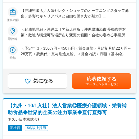
2）新規顧客（セミナー集客や、既存顧客からのご紹介）
【沖縄初出店／人気セレクトショップのオープニングスタッフ募
施設担当者様から介護ケア周りの悩みやお困りごとをヒアリン
集／多彩なキャリアパスと自由な働き方が魅力】
グ、施設の利用者やスタッフの稼働状況を踏まえた最適なケアプ
仕事内容
■業務概要
ランを作成・ご提案をいただきます。
当社が運営するセレクトショップ「FREAK'S STORE」沖縄店の
＜勤務地詳細＞沖縄エリア新店住所：沖縄県浦添市 受動喫煙対
アパレル販売スタッフとして、店舗運営全般に携わっていただき
※基本は直行直帰となります。
策：敷地内喫煙可能場所あり変更の範囲：会社の定める事業所
ます。新規出店の立ち上げメンバーとして、接客・販売をはじ
勤務地
め、売場づくり、スタッフ育成、商品管理、数値管理など多岐に
○金曜日：
＜予定年収＞350万円～450万円＜賃金形態＞月給制月給22万円～
わたる業務を通して店舗の成長とブランド価値の発信に貢献でき
チームで週次振り返りや、翌週の活動計画を共有（対面orオンラ
28万円＋残業代・賞与別途支給。＜賃金内訳＞月額（基本給）：
ます。
イン）
給与
220,000円～280,000円＜月給＞220,000円～280,000円＜昇給有
■業務詳細
無＞有＜残業手当＞有＜給与補足＞※スキル・経験・前職給与を考
具体的には、お客様への接客・販売、スタイリングやコーディネ
■入社後について
慮し決定いたします。賞与年2回、残業代は1分単位で支給。賃金
ートの提案、レジ業務、商品ディスプレイの作成、SNSでの情報
3カ月間の研修制度を用意しております。
はあくまでも目安の金額であり、選考を通じて上下する可能性が
発信、在庫・商品管理、スタッフ育成・指導など幅広い業務を担
応募依頼する
気になる
あります。月給(月額)は固定手当を含めた表記です。
当します。チームで協力しながら店舗運営やブランド価値向上に
（1）座学研修（毎月1～2週間程度 ＠東京本社）
（エージェントサービス）
積極的に関わり、沖縄初出店という新たな環境で0から1を創る経
製品理解やお客様への提案方法など、まずは習得いただきます。
験が得られます。お客様のライフスタイルを豊かにする接客や、
（2）現地研修
ファッションの自由度が高い環境で自分らしく働けます。
先輩社員とOJTを実施します。営業同行を通して実際の提案方法
【九州・10/1入社】法人営業◎医療介護領域・栄養補
■扱うサービス
や、お客様とのコミュニケーションの取り方含めて学んでいただ
FREAK'S STOREの衣食住やカルチャーを提案するアイテム・接
きます。
助食品◆世界的企業の注力事業◆直行直帰可
客サービスを通じて、お客様の満足度向上に努めます。
（3）インストラクター制度
ネスレ日本株式会社
■組織構成
先輩社員がトレーナー役としてフォローします！
若手から幅広い年齢層まで在籍し、アパレル未経験・異業種出身
正社員
5名以上採用
者も多く活躍しています。チームワークを大切にした協力体制が
■同社について