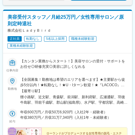
西鉄福岡駅、博多駅、小倉駅(福岡県)、佐賀駅、佐世保中央駅、大
分駅、竜田口駅、宮崎駅、鹿児島中央駅前駅、古島駅、てだこ浦
西駅、西４丁目駅、青葉通一番町駅、宇都宮駅東口駅、本川越
美容受付スタッフ／月給25万円／女性専用サロン／原
駅、千葉中央駅、新宿駅(東京メトロ)、東銀座駅、井の頭公園駅、
則定時退社
東池袋駅、赤羽岩淵駅、立川駅、神奈川駅、溝の口駅、川崎駅、
グランドプラザ前駅、静岡駅、新豊田駅、近鉄名古屋駅、七条
株式会社ＬａｄｙＢｉｒｄ
駅、高槻市駅、天王寺駅前駅、なんば駅(地下鉄)、北新地駅、千里
正社員
転勤なし
5名以上採用
職種未経験歓迎
中央駅(大阪モノレール)、元町駅(兵庫県)、山陽姫路駅、西田原本
業種未経験歓迎
駅、岡山駅、倉敷市駅、立町駅、片原町駅(香川県)、県庁前駅(愛
媛県)、天神駅、櫛田神社前駅、平和通駅、中佐世保駅、鹿児島中
央駅、大通駅、勾当台公園駅、東宿郷駅、川越市駅、栄町駅(千葉
【カンタン業務からスタート！】美容サロンの受付・サポートを
県)、新宿駅、有楽町駅、都電雑司ケ谷駅、立川南駅、新高島駅、
お任せ◎研修充実◎美容に詳しくなれる
高津駅(神奈川県)、国際会議場前駅、日吉町駅、名古屋駅、天王寺
仕事内容
駅、近鉄日本橋駅、大阪梅田駅(阪神線)、神戸三宮駅(阪急・神戸
高速)、西川緑道公園駅、胡町駅、長者ケ平駅、天神南駅、祇園駅
【全国募集！勤務地は希望のエリアを選べます】★主要駅から徒
(福岡県)、旦過駅、佐世保駅、都通駅
歩5分以内！★転勤なし！★U・Iターン歓迎！★『LACOCO』
勤務地
『銀座グラティア』で活躍！★自動車通勤可〈エリア〉■北海道・
【最寄り駅】
東北エリア北海道／青森県／岩手県／宮城県／秋田県／山形県／
狸小路駅、近文駅、青森駅、前潟駅、新利府駅、広瀬通駅、羽後
福島県■関東エリア東京都／神奈川県／千葉県／埼玉県／群馬県／
牛島駅、羽前千歳駅、郡山駅(福島県)、水戸駅、宇都宮駅、高崎
茨城県／栃木県■中部エリア新潟県／富山県／石川県／福井県／山
駅、大宮駅(埼玉県)、南羽生駅、越谷レイクタウン駅、川越駅、鳩
梨県／岐阜県／静岡県／愛知県■近畿エリア大阪府／京都府／滋賀
年収600万円／月収50万6,920円（入社2年・経験者）
ケ谷駅、葭川公園駅、柏駅、君津駅、渋谷駅、新宿三丁目駅、銀
県／兵庫県／奈良県■中国・四国エリア島根県／鳥取県／岡山県／
年収380万円／月収31万7,340円（入社1年・未経験者）
座駅、町田駅、吉祥寺駅、池袋駅、赤羽駅、立川北駅、横浜駅、
給与
広島県／徳島県／香川県／愛媛県■九州・沖縄エリア福岡県／佐賀
本厚木駅、武蔵溝ノ口駅、京急川崎駅、新潟駅、大手モール駅、
県／長崎県／大分県／熊本県／宮崎県／鹿児島県／沖縄県《全国
野々市駅(ＩＲいしかわ鉄道線)、越前新保駅、国母駅、美濃青柳
で勤務OK》▼店舗の詳細はHPをご確認ください▼https://la-
ローランドがプロデュースする女性専用の脱毛・エステ