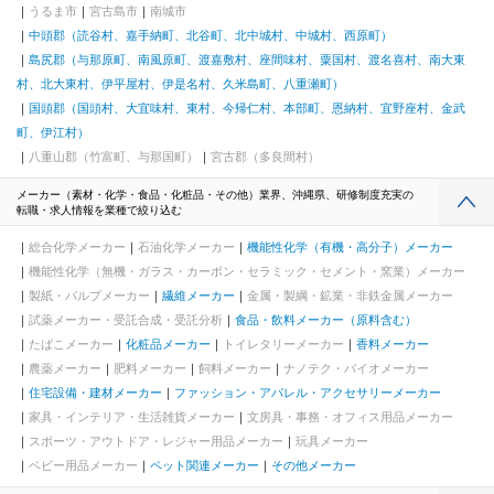
うるま市
宮古島市
南城市
中頭郡（読谷村、嘉手納町、北谷町、北中城村、中城村、西原町）
島尻郡（与那原町、南風原町、渡嘉敷村、座間味村、粟国村、渡名喜村、南大東
村、北大東村、伊平屋村、伊是名村、久米島町、八重瀬町）
国頭郡（国頭村、大宜味村、東村、今帰仁村、本部町、恩納村、宜野座村、金武
町、伊江村）
八重山郡（竹富町、与那国町）
宮古郡（多良間村）
メーカー（素材・化学・食品・化粧品・その他）業界、沖縄県、研修制度充実の
転職・求人情報を業種で絞り込む
総合化学メーカー
石油化学メーカー
機能性化学（有機・高分子）メーカー
機能性化学（無機・ガラス・カーボン・セラミック・セメント・窯業）メーカー
製紙・パルプメーカー
繊維メーカー
金属・製綱・鉱業・非鉄金属メーカー
試薬メーカー・受託合成・受託分析
食品・飲料メーカー（原料含む）
たばこメーカー
化粧品メーカー
トイレタリーメーカー
香料メーカー
農薬メーカー
肥料メーカー
飼料メーカー
ナノテク・バイオメーカー
住宅設備・建材メーカー
ファッション・アパレル・アクセサリーメーカー
家具・インテリア・生活雑貨メーカー
文房具・事務・オフィス用品メーカー
スポーツ・アウトドア・レジャー用品メーカー
玩具メーカー
ベビー用品メーカー
ペット関連メーカー
その他メーカー