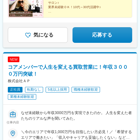
駅、西掛川駅、沼津駅、新静岡駅、高塚駅、新富士駅(静岡県)、三
サロン♪
coco.com/salon/
河安城駅、美合駅、八幡駅(愛知県)、豊田市駅、星ケ丘駅(愛知
業界未経験ＯＫ！10代～30代活躍中♪
県)、名鉄名古屋駅、瀬田駅(滋賀県)、京都駅、高槻駅、河内天美
●無料で脱毛や痩身エステが受け放題！
駅、岡田浦駅、大阪阿部野橋駅、大阪難波駅、東梅田駅、千里中
●女性専用サロンでスタッフもお客様も100％女性
央駅(北大阪急行)、旧居留地・大丸前駅、手柄駅、田原本駅、大和
完全予約制の為、残業ほとんどなし♪
西大寺駅、伯耆大山駅、湖山駅、高浜駅(島根県)、岡山駅前駅、北
長瀬駅、倉敷駅、東津山駅、八丁堀駅(広島県)、福山駅、勝瑞駅、
気になる
応募する
瓦町駅、本山駅(香川県)、今治駅、大街道駅、新居浜駅、酒殿駅、
西鉄福岡駅、博多駅、小倉駅(福岡県)、佐賀駅、佐世保中央駅、大
分駅、竜田口駅、宮崎駅、鹿児島中央駅前駅、古島駅、てだこ浦
西駅、西４丁目駅、青葉通一番町駅、宇都宮駅東口駅、本川越
NEW
駅、千葉中央駅、新宿駅(東京メトロ)、東銀座駅、井の頭公園駅、
コアメンバーで人生を変える買取営業に！年収３００
東池袋駅、赤羽岩淵駅、立川駅、神奈川駅、溝の口駅、川崎駅、
グランドプラザ前駅、静岡駅、新豊田駅、近鉄名古屋駅、七条
０万円突破！
駅、高槻市駅、天王寺駅前駅、なんば駅(地下鉄)、北新地駅、千里
株式会社ＡＰ
中央駅(大阪モノレール)、元町駅(兵庫県)、山陽姫路駅、西田原本
正社員
転勤なし
5名以上採用
職種未経験歓迎
駅、岡山駅、倉敷市駅、立町駅、片原町駅(香川県)、県庁前駅(愛
媛県)、天神駅、櫛田神社前駅、平和通駅、中佐世保駅、鹿児島中
業種未経験歓迎
央駅、大通駅、勾当台公園駅、東宿郷駅、川越市駅、栄町駅(千葉
県)、新宿駅、有楽町駅、都電雑司ケ谷駅、立川南駅、新高島駅、
高津駅(神奈川県)、国際会議場前駅、日吉町駅、名古屋駅、天王寺
なぜ未経験から年収3000万円を実現できたのか。 人生を変えた者
駅、近鉄日本橋駅、大阪梅田駅(阪神線)、神戸三宮駅(阪急・神戸
たちのリアルな声を聞いてみた。
仕事内容
高速)、西川緑道公園駅、胡町駅、市役所前駅(愛媛県)、天神南
駅、祇園駅(福岡県)、旦過駅、佐世保駅、都通駅
＼今のエリアで年収1,000万円を目指したい方必見！／「希望する
エリアで働きたい」「収入やキャリアも妥協したくない」など、