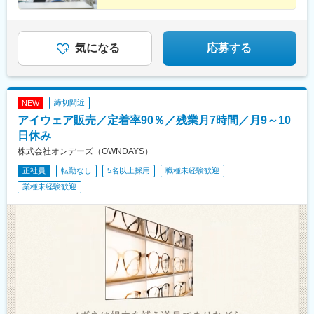
／ 沖縄県浦添市※総合職採用のため、キャリア形成に応じて将来
的に転勤の可能性があります※受動喫煙対策：分煙
気になる
応募する
締切間近
NEW
アイウェア販売／定着率90％／残業月7時間／月9～10
日休み
株式会社オンデーズ（OWNDAYS）
正社員
転勤なし
5名以上採用
職種未経験歓迎
業種未経験歓迎