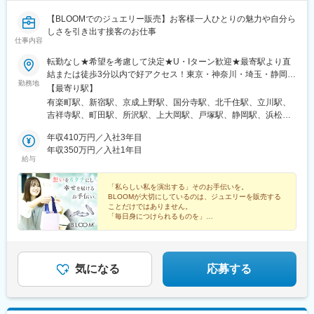
【BLOOMでのジュエリー販売】お客様一人ひとりの魅力や自分ら
しさを引き出す接客のお仕事
仕事内容
転勤なし★希望を考慮して決定★U・Iターン歓迎★最寄駅より直
結または徒歩3分以内で好アクセス！東京・神奈川・埼玉・静岡・
勤務地
三重・滋賀・大阪・兵庫・愛媛・島根・福岡・熊本・大分・長
【最寄り駅】
崎・鹿児島の各BLOOMで採用中！＜東京＞・有楽町マルイ店・京
有楽町駅、新宿駅、京成上野駅、国分寺駅、北千住駅、立川駅、
王百貨店新宿店・上野マルイ店・国分寺マルイ店・北千住マルイ
吉祥寺駅、町田駅、所沢駅、上大岡駅、戸塚駅、静岡駅、浜松
店・グランデュオ立川店・キラリナ京王吉祥寺店・町田東急ツイ
駅、近鉄四日市駅、草津駅(滋賀県)、高槻駅、京橋駅(大阪府)、樟
ンズ店＜埼玉＞・エミテラス所沢店＜神奈川＞・京急上大岡店・
年収410万円／入社3年目
葉駅、三宮・花時計前駅、明石駅、川西能勢口駅、西宮北口駅、
東急プラザ戸塚店＜静岡＞・静岡パルシェ・浜松メイワン＜三重
年収350万円／入社1年目
松山市駅、松江駅、小倉駅(福岡県)、水道町駅、大分駅、長崎駅
給与
＞・四日市近鉄店＜滋賀＞・草津近鉄店＜大阪＞・高槻阪急店・
(長崎県)、いづろ通駅、銀座駅、新宿駅(東京メトロ)、上野駅、立
京阪モール京橋店・くずはモール＜兵庫＞・神戸マルイ店・ピオ
川南駅、井の頭公園駅、新静岡駅、新浜松駅、あすなろう四日市
レ明石店・川西阪急・西宮阪急＜愛媛＞・いよてつ高島屋店＜島
「私らしい私を演出する」そのお手伝いを。
駅、高槻市駅、大阪ビジネスパーク駅、神戸三宮駅(阪急・神戸高
BLOOMが大切にしているのは、ジュエリーを販売する
根＞・シャミネ松江店＜福岡＞・アミュプラザ小倉店＜熊本＞・
速)、山陽明石駅、川西池田駅、阪神国道駅、平和通駅、通町筋
ことだけではありません。
鶴屋百貨店＜大分＞・アミュプラザおおいた＜長崎＞・アミュプ
駅、長崎駅前駅、天文館通駅、銀座一丁目駅、新宿西口駅、上野
「毎日身につけられるものを」
ラザ長崎店＜鹿児島＞・マルヤガーデンズ店受動喫煙対策：店舗
「自分へのご褒美に」
御徒町駅、立川北駅、日吉町駅、第一通り駅、大阪城北詰駅、神
そんなお客様の想いに寄り添い、自分らしく輝けるジュ
内禁煙
戸三宮駅(阪神)、南堀端駅、旦過駅、熊本城・市役所前駅、五島町
エリーを提案しています。
駅、朝日通駅
気になる
応募する