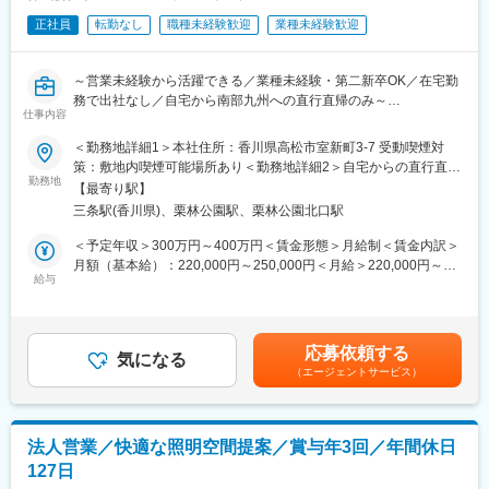
変更の範囲：会社の定める業務
・発電プラント、石油化学施設、データセンター等の消防設備工
正社員
転勤なし
職種未経験歓迎
業種未経験歓迎
事の施工管理
・顧客（電力会社・メーカー）との打ち合わせ、資料作成・説明
・工事スケジュールの作成、進行管理
～営業未経験から活躍できる／業種未経験・第二新卒OK／在宅勤
・協力会社の手配、調整、現場立ち会い
務で出社なし／自宅から南部九州への直行直帰のみ～
・資材発注、コスト管理（収益性の確保）
仕事内容
・法令、施工基準を遵守した品質、安全管理
◎ご自宅を中心に、熊本県・宮崎県・鹿児島県の南部九州エリア
＜勤務地詳細1＞本社住所：香川県高松市室新町3-7 受動喫煙対
※未経験の方でも、ベテラン社員のサポートのもと段階的に業務を
を担当頂きます。
策：敷地内喫煙可能場所あり＜勤務地詳細2＞自宅からの直行直帰
習得可能です。
勤務地
住所：熊本県 受動喫煙対策：屋内全面禁煙変更の範囲：会社の定
【最寄り駅】
■業務概要：
める事業所（リモートワーク含む）
■同社の魅力：
三条駅(香川県)、栗林公園駅、栗林公園北口駅
接骨院や整骨院の煩雑な事務作業の負担を大幅に軽減する、「診
◇安定性・将来性：国内電力会社の発電プラント防災設備で圧倒
療報酬 明細書の作成管理システムの更新」のご提案をしていただ
＜予定年収＞300万円～400万円＜賃金形態＞月給制＜賃金内訳＞
的実績。景気に左右されにくく、受注も増加中。
きます。
月額（基本給）：220,000円～250,000円＜月給＞220,000円～
◇成長環境：売上は直近10年で約200％成長。大型案件も多く、
自宅を拠点にして、客先へ直行直帰していただくスタイルです。
給与
250,000円＜昇給有無＞有＜残業手当＞有＜給与補足＞■賞与：年
早期から責任ある仕事を担える環境。
週に1回のオンラインミーティングで社内の方との関わりがござい
2回■そのほか、インセンティブ制度/特別賞与制度あり目標達成手
◇社風：上下関係にとらわれず意見を発信しやすい環境。チーム
ます。
当：月に3万円支給3か月連続目標達成している場合、目標達成の
で協力しながら業務を進める文化があります。
このほか、取引先で得た要望やお困り事を回収し、新たなサービ
3万円に加えて追加で3万円支給いたします。賃金はあくまでも目
応募依頼する
ス開発の視点を持ち業務に臨むことを期待します。
気になる
安の金額であり、選考を通じて上下する可能性があります。月給
変更の範囲：会社の定める業務
（エージェントサービス）
(月額)は固定手当を含めた表記です。
■業務詳細：
営業先の8割以上は既存のお客様(法人)へのシステム更新提案(5年
契約の更新提案等)です。
法人営業／快適な照明空間提案／賞与年3回／年間休日
お客様が抱える課題をヒアリングし、お客様に寄り添いながら、
127日
課題解決に向けたより良い提案を行っていただきます。