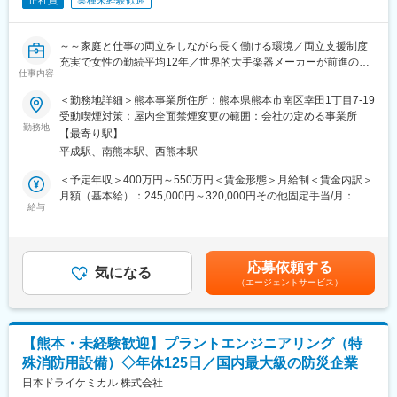
正社員
業種未経験歓迎
～～家庭と仕事の両立をしながら長く働ける環境／両立支援制度
充実で女性の勤続平均12年／世界的大手楽器メーカーが前進の超
仕事内容
優良企業／”こころくすぐる”キッチン・バスルームの法人営業／休
123日(土日祝)／残業月平均10～20時間で働き方◎～～
＜勤務地詳細＞熊本事業所住所：熊本県熊本市南区幸田1丁目7-19
受動喫煙対策：屋内全面禁煙変更の範囲：会社の定める事業所
＼＼求人のおすすめポイント／／
勤務地
【最寄り駅】
◆「えるぼし認定」最高位取得◎国が認める女性活躍企業
平成駅、南熊本駅、西熊本駅
◆ガツガツ新規開拓無し／自社開発・製造の”誇れる商材”で価値で
選ばれる商品を提案
＜予定年収＞400万円～550万円＜賃金形態＞月給制＜賃金内訳＞
◆育休取得率100％◎ライフスタイルが変わっても長く働ける
月額（基本給）：245,000円～320,000円その他固定手当/月：
給与
50,500円＜月給＞295,500円～370,500円＜昇給有無＞有＜残業手
■業務内容：
当＞有＜給与補足＞※経験、能力、スキル等を考慮し、当社規定に
取引先（販売代理店／工務店／ハウスメーカー等）へのキッチ
より決定します。※予定年収には残業20時間分を含みます。■昇
ン、バスルーム、洗面化粧台の提案営業をお任せします。
給：年1回（6月）■賞与：年2回賃金はあくまでも目安の金額であ
応募依頼する
気になる
り、選考を通じて上下する可能性があります。月給(月額)は固定手
（エージェントサービス）
■業務詳細：
当を含めた表記です。
・取引先と共に、エンドユーザーの満足を目指して商品提案活動
を行います。また建築現場の事前確認や、見積・発注・納期確認
等の幅広い業務に至るまで、トクラスの代表窓口として活躍しま
【熊本・未経験歓迎】プラントエンジニアリング（特
す。
殊消防用設備）◇年休125日／国内最大級の防災企業
・BtoBであるものの、エンドユーザーと接する機会もあるため、
喜びの声をダイレクトに受け取ることができます。
日本ドライケミカル 株式会社