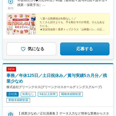
年収603万円◆入社6年目／40歳（基本給＋賞与年2回＋諸手当＋
駅、新座駅、東戸塚駅、鴨居駅、平塚駅、小杉駅、荻川駅、宮内
残業・深夜手当）
駅(新潟県)、春江駅、屋代高校前駅、小井川駅、小田井駅、三河安
給与
年収499万円◆入社1年目／35歳（基本給＋賞与年2回＋諸手当＋
城駅、関駅(三重県)、浜松駅、岸辺駅、河内松原駅、井原里駅、喜
残業・深夜手当）
志駅、伊勢田駅、向島駅、西神中央駅、溝口駅、総社駅、河戸帆
＼選べる勤務地＆転勤なし！／
待川駅、嘉川駅、北伊予駅、豊浜駅、鳴門駅、ししぶ駅、東多久
たくさん話すよりも、手を動かすのが得意。そんなあな
駅、西諫早駅、松橋駅、上本郷駅
たにも。
★安定性抜群！業界トップクラス「山崎製パン」の正社
員
★ロイヤルブレッド、ランチパックなど誰もが知る人気
製品をつくる♪
★未経験歓迎／学歴不問／人物重視の採用！
気になる
応募する
NEW
事務／年休125日／土日祝休み／賞与実績5カ月分／残
業少なめ
株式会社グリーンクロス(グリーンクロスホールディングスグループ)
正社員
転勤なし
5名以上採用
職種未経験歓迎
業種未経験歓迎
【 残業少なめ／正社員募集 】データ入力など簡単な業務からスタ