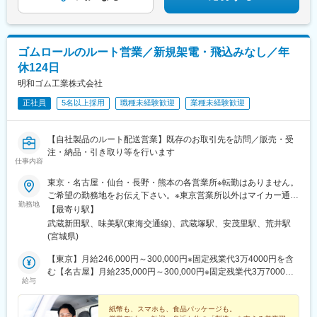
客網の広さを活かし、今後も事業を効率化させるシステムの普及
に万進します。
柔軟性のある発想をもち、顧客の生活を豊かにすることに魅力を
感じる方を歓迎します。
ゴムロールのルート営業／新規架電・飛込みなし／年
休124日
変更の範囲：会社の定める業務
明和ゴム工業株式会社
正社員
5名以上採用
職種未経験歓迎
業種未経験歓迎
【自社製品のルート配送営業】既存のお取引先を訪問／販売・受
注・納品・引き取り等を行います
仕事内容
東京・名古屋・仙台・長野・熊本の各営業所※転勤はありません。
ご希望の勤務地をお伝え下さい。※東京営業所以外はマイカー通勤
勤務地
OK！■本社／東京営業所 東京都大田区下丸子2-27-20■名古屋営
【最寄り駅】
業所 愛知県名古屋市北区楠1-2109■仙台営業所 宮城県仙台市
武蔵新田駅、味美駅(東海交通線)、武蔵塚駅、安茂里駅、荒井駅
若林区鶴代町2-27■九州営業所 熊本県熊本市東区石原1-10-8■長
(宮城県)
野営業所 長野県長野市安茂里大門1814-1※受動喫煙対策：屋内
禁煙
【東京】月給246,000円～300,000円※固定残業代3万4000円を含
む【名古屋】月給235,000円～300,000円※固定残業代3万7000円
給与
を含む【仙台】月給207,000円～300,000円※固定残業代2万7000
円を含む【長野】月給215,000円～300,000円※固定残業代3万円を
含む【九州】月給207,000円～300,000円※固定残業代2万7000円
紙幣も、スマホも、食品パッケージも。