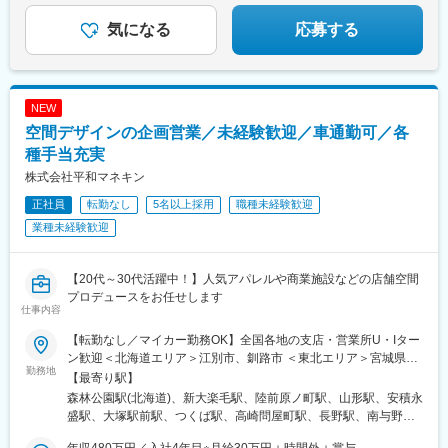
鹿児島中央駅前駅、羽後本荘駅、亀田駅、伊勢原駅、新綱島駅、
駅、上野御徒町駅、奥沢駅、泉体育館駅、東京国際クルーズター
横浜駅、たまプラーザ駅、ゆめが丘駅、京急鶴見駅、鴨居駅、海
気になる
応募する
ミナル駅、内幸町駅、西武新宿駅、淡路町駅、二重橋前駅、水道
老名駅(相鉄・小田急)、大船駅、平塚駅、汐入駅、みなとみらい
橋駅、立川南駅、天神南駅、旦過駅、三宮駅(神戸新交通)、西元町
駅、青葉台駅、センター北駅、北茅ケ崎駅、本厚木駅、相武台前
駅
駅、武蔵溝ノ口駅、京急川崎駅、藤沢駅、静岡駅、浜松駅、舞阪
駅、自動車学校前駅、野町駅、野々市駅(ＩＲいしかわ鉄道線)、宇
NEW
野気駅、森本駅、良川駅、小松駅、千葉ニュータウン中央駅、南
空間デザインの企画営業／未経験歓迎／車通勤可／各
酒々井駅、新津田沼駅、成田駅、京成千葉駅、稲毛海岸駅、幕張
豊砂駅、南船橋駅、船橋駅、柏の葉キャンパス駅、逆井駅、南柏
種手当充実
駅、新浦安駅、地区センター駅、ちはら台駅、木更津駅、宇野辺
株式会社平和マネキン
駅、りんくうタウン駅、なんば駅(南海線)、長原駅(大阪府)、高槻
正社員
転勤なし
5名以上採用
職種未経験歓迎
駅、忍ケ丘駅、大日駅、河内天美駅、大阪難波駅、近鉄日本橋
駅、大阪梅田駅(阪急線)、大阪駅、近鉄八尾駅、和泉中央駅、滝尾
業種未経験歓迎
駅、大分駅、長崎駅(長崎県)、大塔駅、大村駅(長崎県)、出雲市
駅、高浜駅(島根県)、松江駅、辰巳駅、虎ノ門ヒルズ駅、国分寺
駅、明治神宮前駅、渋谷駅、飯田橋駅、有楽町駅、京成上野駅、
【20代～30代活躍中！】人気アパレルや商業施設などの店舗空間
大森海岸駅、銀座一丁目駅、市場前駅、玉川上水駅、武蔵小山
プロデュースをお任せします
仕事内容
駅、赤羽駅、自由が丘駅、学芸大学駅、立飛駅、大泉学園駅、南
砂町駅、東京テレポート駅、新橋駅、新宿三丁目駅、新宿駅(東京
【転勤なし／マイカー勤務OK】全国各地の支店・営業所U・Iター
メトロ)、秋葉原駅、大手町駅(東京都)、秋津駅、高幡不動駅、豊
ン歓迎＜北海道エリア＞江別市、釧路市 ＜東北エリア＞宮城県仙
田駅、吉祥寺駅、後楽園駅、池袋駅、錦糸町駅、立川北駅、北千
勤務地
台市、山形県山形市、福島県郡山市 ＜関東エリア＞東京都豊島
【最寄り駅】
住駅、佐野市駅、氏家駅、宇都宮大学陽東キャンパス駅、江曽島
区、茨城県つくば市、群馬県高崎市、長野県長野市、埼玉県さい
森林公園駅(北海道)、新大楽毛駅、陸前原ノ町駅、山形駅、安積永
駅、石動駅、西鉄久留米駅、大保駅、天拝山駅、東中間駅、唐人
たま市、千葉県千葉市、東京都八王子市、神奈川県横浜市 ＜中部
盛駅、大塚駅前駅、つくば駅、高崎問屋町駅、長野駅、南与野
町駅、西鉄福岡駅、竹下駅、福間駅、折尾駅、スペースワールド
エリア＞石川県金沢市、静岡県静岡市 ＜関西エリア＞大阪府吹田
駅、四街道駅、北野駅(東京都)、小机駅、三ツ屋駅、安倍川駅、江
駅、大牟田駅、大橋駅(福岡県)、博多駅、戸畑駅、小倉駅(福岡
市、三重県津市、京都府京都市、大阪府岸和田市、兵庫県神戸
年収480万円／入社4年目※月給30万円＋時間外＋賞与