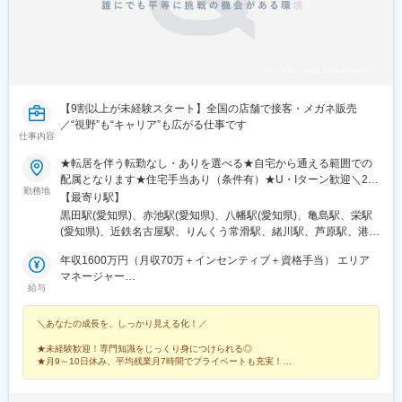
住駅、佐野市駅、氏家駅、宇都宮大学陽東キャンパス駅、江曽島
駅、石動駅、西鉄久留米駅、大保駅、天拝山駅、東中間駅、唐人
町駅、西鉄福岡駅、竹下駅、福間駅、折尾駅、スペースワールド
駅、大牟田駅、大橋駅(福岡県)、博多駅、戸畑駅、小倉駅(福岡
県)、郡山駅(福島県)、伊達駅、別府駅(兵庫県)、西神中央駅、神戸
三宮駅(阪神)、甲子園駅、仁川駅、学園都市駅、ハーバーランド
駅、道場南口駅、飾磨駅、浦添前田駅、てだこ浦西駅、小禄駅、
【9割以上が未経験スタート】全国の店舗で接客・メガネ販売
古島駅、おもろまち駅、木曽川駅、栄生駅、栄町駅(愛知県)、名古
／“視野”も“キャリア”も広がる仕事です
仕事内容
屋駅、東海通駅、西高蔵駅、大須観音駅、岡山駅前駅、京都駅、
水道町駅、熊本駅前駅、東飯能駅、南四日市駅、鹿児島中央駅、
★転居を伴う転勤なし・ありを選べる★自宅から通える範囲での
綱島駅、新高島駅、下飯田駅、馬車道駅、海老名駅(相模線)、横須
配属となります★住宅手当あり（条件有）★U・Iターン歓迎＼26
賀駅、茅ケ崎駅、溝の口駅、川崎駅、石上駅、新静岡駅、新浜松
勤務地
年下期オープン！／イオンモール伊達店（福島県）西武飯能ぺぺ
【最寄り駅】
駅、津田沼駅、千葉駅、京成船橋駅、公園駅、茨木駅、なんば駅
店（埼玉県） ＼積極募集中店舗／新宿東口店、有楽町マルイ店、
黒田駅(愛知県)、赤池駅(愛知県)、八幡駅(愛知県)、亀島駅、栄駅
(地下鉄)、高槻市駅、日本橋駅(大阪府)、梅田駅(地下鉄)、西梅田
渋谷ロフト店 他東京都内37店舗名古屋ゲートウォーク店、イオ
(愛知県)、近鉄名古屋駅、りんくう常滑駅、緒川駅、芦原駅、港区
駅、長崎駅前駅、虎ノ門駅、原宿駅、神泉駅、牛込神楽坂駅、銀
ンモール熱田店 他愛知県内17店舗ルクア大阪店、心斎橋店、な
役所駅、星ケ丘駅(愛知県)、鶴舞駅、久屋大通駅、熱田駅、名電山
座駅、上野駅、大森駅(東京都)、桜街道駅、西小山駅、赤羽岩淵
んばCITY店 他大阪府内15店舗＼エリアマネージャーが語る各エ
年収1600万円（月収70万＋インセンティブ＋資格手当） エリア
中駅、上前津駅、ひたち野うしく駅、水戸駅、東海駅、岡山駅、
駅、九品仏駅、高松駅(東京都)、台場駅、汐留駅、新宿御苑前駅、
リアの魅力／★20代の若いスタッフが中心で、年齢が近いため和
マネージャー
球場前駅(岡山県)、新加納駅、美濃青柳駅、土岐市駅、モレラ岐阜
新宿西口駅、岩本町駅、東京駅、新秋津駅、程久保駅、春日駅(東
給与
やかで活気のある雰囲気！仕事はもちろん、プライベートでも交
年収786万円（月収64万＋資格手当）スーパーバイザー／29歳／
駅、せきてらす前駅、宮崎駅、東寺駅、西院駅(阪急線)、通町筋
京都)、住吉駅(東京都)、立川駅、陽東３丁目駅、朝倉街道駅、通
流が盛んです！ （関東エリア）＜募集店舗一覧＞■東北秋田、福
社歴5年
駅、荒尾駅(熊本県)、健軍町駅、熊本駅、肥後大津駅、海浦駅、群
谷駅、天神駅、祇園駅(福岡県)、平和通駅、三宮・花時計前駅、久
＼あなたの成長を、しっかり見える化！／
島■関東東京、神奈川、千葉、埼玉、茨城、栃木■中部静岡、愛
馬総社駅、佐賀駅、虹ノ松原駅、浦和駅、さいたま新都心駅、大
寿川駅、神戸駅(兵庫県)、赤嶺駅、名鉄名古屋駅、矢場町駅、西川
知、岐阜、三重■北陸石川、富山、新潟■関西大阪、兵庫■中国・
宮駅(埼玉県)、浦和美園駅、南浦和駅、藤の牛島駅、小手指駅、所
緑道公園駅、九条駅(京都府)、熊本城・市役所前駅、二本木口駅、
★未経験歓迎！専門知識をじっくり身につけられる◎
四国岡山、島根■九州福岡、宮崎、長崎、佐賀、熊本、大分、鹿児
沢駅、志木駅、ふかや花園駅、西川口駅、越谷レイクタウン駅、
★月9～10日休み、平均残業月7時間でプライベートも充実！
追分駅(三重県)、都通駅、高島町駅、高津駅(神奈川県)、日吉町
島、沖縄サンエー宮古島シティ ／沖縄県宮古島市平良下里2511-1
★本部ポジション、店長候補や店長への早期キャリアアップも可能！
北戸田駅、戸田公園駅、新三郷駅、朝霞駅、武蔵藤沢駅、鶴瀬
駅、第一通り駅、京成津田沼駅、栄町駅(千葉県)、東海神駅、井野
サンエー宮古島シティ 1F
駅、上尾駅、飯能駅、泊駅(三重県)、南が丘駅、甲府駅、帖佐駅、
駅(千葉県)、大阪梅田駅(阪神線)、五島町駅、神谷町駅、表参道