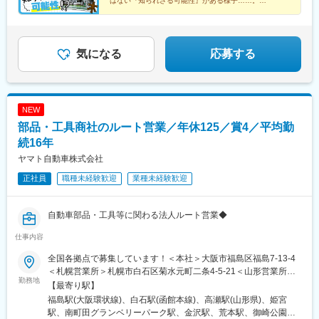
はない『知られざる可能性』がある様子……。
そこで今回、doda取材班が実際に工場にお邪魔して、
についても、自己啓発や能力開発のための環境が整っています。※
その真相に迫りました！
手上げ式研修、自己啓発、英語力向上の機会など
変更の範囲：会社の定める業務
気になる
応募する
NEW
部品・工具商社のルート営業／年休125／賞4／平均勤
続16年
ヤマト自動車株式会社
正社員
職種未経験歓迎
業種未経験歓迎
自動車部品・工具等に関わる法人ルート営業◆
仕事内容
全国各拠点で募集しています！＜本社＞大阪市福島区福島7-13-4
＜札幌営業所＞札幌市白石区菊水元町二条4-5-21＜山形営業所＞
勤務地
山形市立谷川1-1059-18＜関東営業所＞埼玉県北葛飾郡杉戸町堤
【最寄り駅】
根3864＜町田営業所＞東京都町田市南町田3丁目35-26＜金沢営業
福島駅(大阪環状線)、白石駅(函館本線)、高瀬駅(山形県)、姫宮
所＞石川県金沢市藤江南2-38＜大阪営業所＞東大阪市横枕西10-
駅、南町田グランベリーパーク駅、金沢駅、荒本駅、御崎公園