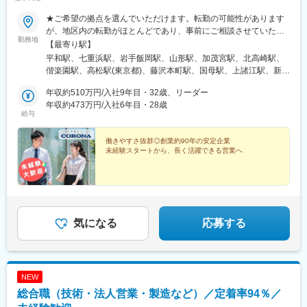
★ご希望の拠点を選んでいただけます。転勤の可能性があります
が、地区内の転勤がほとんどであり、事前にご相談させていただ
勤務地
きます。＜北海道地区＞・北海道／札幌市・函館市＜北東北地区
【最寄り駅】
＞・岩手県／盛岡市・山形県／山形市＜関東地区＞・埼玉県／さ
平和駅、七重浜駅、岩手飯岡駅、山形駅、加茂宮駅、北高崎駅、
いたま市・群馬県／高崎市・茨城県／水戸市・東京都／立川市・
偕楽園駅、高松駅(東京都)、藤沢本町駅、国母駅、上諸江駅、新庄
神奈川県／藤沢市・山梨県／中巨摩郡昭和町＜北陸地区＞・石川
田中駅、福井口駅、大庭駅、附属中学前駅、金山駅(愛知県)、春日
県／金沢市・富山県／富山市・福井県／福井市・長野県／松本
年収約510万円/入社9年目・32歳、リーダー
町駅、西岐阜駅、高茶屋駅、南吹田駅、栗林公園駅、上栄町駅、
市・長野市＜東海地区＞・愛知県／名古屋市・静岡県／静岡市・
年収約473万円/入社6年目・28歳
西明石駅、福知山市民病院口駅、下祇園駅、備前西市駅、徳山
給与
岐阜県／岐阜市・三重県／津市＜近畿・四国地区＞・大阪府／吹
駅、広木駅、健軍校前駅、宮崎神宮駅、東宮原駅、立飛駅、栗林
田市・香川県／高松市・滋賀県／大津市・兵庫県／神戸市・京都
駅、大津駅、びわ湖浜大津駅
府／福知山市＜中国地区＞・広島県／広島市・岡山県／岡山市・
働きやすさ抜群◎創業約90年の安定企業
未経験スタートから、長く活躍できる営業へ
山口県／周南市＜九州地区＞・鹿児島県／鹿児島市・熊本県／熊
本市・宮崎県／宮崎市※受動喫煙防止対策：屋内全面分煙（屋外喫
煙可能場所あり）
気になる
応募する
NEW
総合職（技術・法人営業・製造など）／定着率94％／