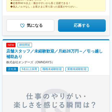
知、岐阜、三重■北陸石川、富山、新潟■関西大阪、兵庫■中国・
宮駅(埼玉県)、浦和美園駅、南浦和駅、藤の牛島駅、小手指駅、所
◆定着率90％以上：働きやすいから長く活躍できる！
四国岡山、島根■九州福岡、宮崎、長崎、佐賀、熊本、大分、鹿児
沢駅、志木駅、ふかや花園駅、西川口駅、越谷レイクタウン駅、
◆個人ノルマなし：お客さまに寄り添った提案がやりがいに
島、沖縄サンエー宮古島シティ ／沖縄県宮古島市平良下里2511-1
◆月9～10日休み：残業も少なめでプライベート充実！
北戸田駅、戸田公園駅、新三郷駅、朝霞駅、武蔵藤沢駅、鶴瀬
サンエー宮古島シティ 1F
駅、上尾駅、飯能駅、泊駅(三重県)、南が丘駅、甲府駅、帖佐駅、
鹿児島中央駅前駅、羽後本荘駅、亀田駅、伊勢原駅、新綱島駅、
横浜駅、たまプラーザ駅、ゆめが丘駅、京急鶴見駅、鴨居駅、海
気になる
応募する
老名駅(相鉄・小田急)、大船駅、平塚駅、汐入駅、みなとみらい
駅、青葉台駅、センター北駅、北茅ケ崎駅、本厚木駅、相武台前
駅、武蔵溝ノ口駅、京急川崎駅、藤沢駅、静岡駅、浜松駅、舞阪
駅、自動車学校前駅、野町駅、野々市駅(ＩＲいしかわ鉄道線)、宇
締切間近
NEW
野気駅、森本駅、良川駅、小松駅、千葉ニュータウン中央駅、南
店舗スタッフ／未経験歓迎／月給28万円～／引っ越し
酒々井駅、新津田沼駅、成田駅、京成千葉駅、稲毛海岸駅、幕張
豊砂駅、南船橋駅、船橋駅、柏の葉キャンパス駅、逆井駅、南柏
補助あり
駅、新浦安駅、地区センター駅、ちはら台駅、木更津駅、宇野辺
株式会社オンデーズ（OWNDAYS）
駅、りんくうタウン駅、なんば駅(南海線)、長原駅(大阪府)、高槻
正社員
5名以上採用
職種未経験歓迎
業種未経験歓迎
駅、忍ケ丘駅、大日駅、河内天美駅、大阪難波駅、近鉄日本橋
駅、大阪梅田駅(阪急線)、大阪駅、近鉄八尾駅、和泉中央駅、滝尾
駅、大分駅、長崎駅(長崎県)、大塔駅、大村駅(長崎県)、出雲市
駅、高浜駅(島根県)、松江駅、辰巳駅、虎ノ門ヒルズ駅、国分寺
駅、明治神宮前駅、渋谷駅、飯田橋駅、有楽町駅、京成上野駅、
大森海岸駅、銀座一丁目駅、市場前駅、玉川上水駅、武蔵小山
駅、赤羽駅、自由が丘駅、学芸大学駅、立飛駅、大泉学園駅、南
砂町駅、東京テレポート駅、新橋駅、新宿三丁目駅、新宿駅(東京
メトロ)、秋葉原駅、大手町駅(東京都)、秋津駅、高幡不動駅、豊
田駅、吉祥寺駅、後楽園駅、池袋駅、錦糸町駅、立川北駅、北千