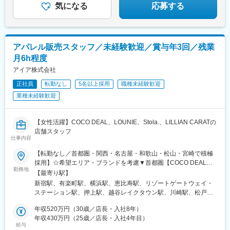
気になる
応募する
アパレル販売スタッフ／未経験歓迎／賞与年3回／残業
月6h程度
アイア株式会社
正社員
転勤なし
5名以上採用
職種未経験歓迎
業種未経験歓迎
【女性活躍】COCO DEAL、LOUNIE、Stola.、LILLIAN CARATの
店舗スタッフ
仕事内容
【転勤なし／首都圏・関西・名古屋・和歌山・松山・宮崎で積極
採用】☆希望エリア・ブランドを考慮▼首都圏【COCO DEAL】
勤務地
新宿ルミネ2／有楽町ルミネ／イクスピアリ／ルミネ横浜 など
【最寄り駅】
【LOUNIE】アトレ恵比寿・川崎・松戸／柏高島屋／たまプラー
新宿駅、有楽町駅、横浜駅、恵比寿駅、リゾートゲートウェイ・
ザテラス など【Stola.】西銀座／東京ドームシティ／アトレ吉祥
ステーション駅、押上駅、越谷レイクタウン駅、川崎駅、松戸
寺・川崎／シャポー船橋 など【LILLIAN CARAT】ルミネエスト
駅、柏駅、たまプラーザ駅、銀座駅、後楽園駅、吉祥寺駅、船橋
／横浜ジョイナス／アトレ松戸 など▼関西【COCO DEAL】阪
年収520万円（30歳／店長・入社8年）
駅、新橋駅、新宿駅(東京メトロ)、名古屋駅、南大高駅、大阪駅、
神梅田／ルクアイーレ／西宮／京都ポルタ／天王寺MIO／なんば
年収430万円（25歳／店長・入社4年目）
大阪梅田駅(阪神線)、天王寺駅、西宮北口駅、なんば駅(南海線)、
給与
CITY など【LOUNIE】大丸梅田／三宮／近鉄和歌山 など
神戸三宮駅(阪急・神戸高速)、和歌山駅、岡山駅前駅、松山市駅、