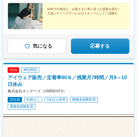
【Stola.】ディアモール大阪／三宮 など【LILLIAN CARAT】ル
西鉄福岡駅、博多駅、京都駅、広島駅、宮崎駅、長崎駅前駅、熊
クア大阪▼他エリア【COCO DEAL】大高／岡山／天神地下街／
SNSでの発信と、お客さまに寄り添った提案を両立！
本駅、久屋大通駅、大通駅、さっぽろ駅、仙台駅、新高島駅、代
人気レディースアパレルのスタッフとしてご活躍を
博多阪急／札幌／広島 など【LOUNIE】仙台アエル／名古屋高
官山駅、舞浜駅、とうきょうスカイツリー駅、京急川崎駅、春日
島屋／アミュプラザ長崎・熊本・宮崎 など【Stola.】札幌アピア
駅(東京都)、井の頭公園駅、京成船橋駅、汐留駅、近鉄名古屋駅、
／天神地下街／セントラルパーク／松山 など※受動喫煙対策あり
東梅田駅、大阪阿部野橋駅、なんば駅(地下鉄)、西梅田駅、梅田駅
(地下鉄)、神戸三宮駅(阪神)、田中口駅、岡山駅、天神駅、祇園駅
(福岡県)、長崎駅(長崎県)、熊本駅前駅、栄町駅(愛知県)、西４丁
目駅、札幌駅、あおば通駅、新宿三丁目駅、日比谷駅、高島町
気になる
応募する
駅、東京ディズニーランド・ステーション駅、本所吾妻橋駅、銀
座一丁目駅、水道橋駅、東海神駅、内幸町駅、新宿西口駅、平沼
橋駅、名鉄名古屋駅、天王寺駅前駅、大阪難波駅、三宮駅(神戸市
営)、西川緑道公園駅、市役所前駅(愛媛県)、天神南駅、猿猴橋町
締切間近
NEW
駅、五島町駅、二本木口駅、栄駅(愛知県)、狸小路駅、仙台駅(地
下鉄)
アイウェア販売／定着率90％／残業月7時間／月9～10
日休み
株式会社オンデーズ（OWNDAYS）
正社員
転勤なし
5名以上採用
職種未経験歓迎
業種未経験歓迎