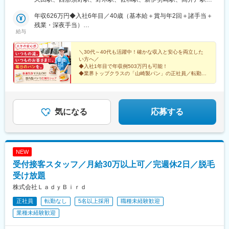
す。＼★引越費用を最大10万円まで補助！／「新しい場所で働き
小平駅、北松戸駅、国吉駅、千葉みなと駅、新座駅、八木崎駅、
たい」という方を応援します！入社に伴う転居が必要な場合は、
年収626万円◆入社6年目／40歳（基本給＋賞与年2回＋諸手当＋
東戸塚駅、鴨居駅、平塚駅、荻川駅、直江津駅、宮内駅(新潟県)、
引越費用を最大10万円まで会社が補助。新生活のスタートをサポ
残業・深夜手当）
小杉駅、春江駅、敦賀駅、屋代高校前駅、小井川駅、小田井駅、
給与
ートします！制度の詳細については、お気軽にご相談ください！
年収519万円◆入社1年目／35歳（基本給＋賞与年2回＋諸手当＋
三河安城駅、西富士宮駅、浜松駅、岸辺駅、河内松原駅、向島
残業・深夜手当）
駅、綾部駅、西神中央駅、溝口駅、ひこね芹川駅、関駅(三重県)、
＼30代～40代も活躍中！確かな収入と安心を両立した
総社駅、河戸帆待川駅、周布駅、嘉川駅、北伊予駅、豊浜駅、鳴
い方へ／
門駅、ししぶ駅、東多久駅、西諫早駅、鶴崎駅、松橋駅、青井岳
◆入社1年目で年収例503万円も可能！
駅
◆業界トップクラスの「山崎製パン」の正社員／転勤な
し
◆人柄重視のポテンシャル採用
◆普通免許で入社OK！
◆自分の時間も大切にできる
気になる
応募する
NEW
受付接客スタッフ／月給30万以上可／完週休2日／脱毛
受け放題
株式会社ＬａｄｙＢｉｒｄ
正社員
転勤なし
5名以上採用
職種未経験歓迎
業種未経験歓迎