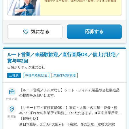
営業デビュー歓迎。身近な物の「製造」を支える営業職
を含む※固定残業代は、時間外労働の有無に関わらず月20時間分
を支給上記を超える時間外労働分は追加で支給
気になる
応募する
ルート営業／未経験歓迎／直行直帰OK／借上げ社宅／
賞与年2回
日泉ポリテック株式会社
正社員
職種未経験歓迎
業種未経験歓迎
【ルート営業／ノルマなし】シート・フィルム製品や当社製造品
の提案をお願いします。
仕事内容
【リモート可・直行直帰OK！】東京・大阪・名古屋・愛媛・熊
本・いずれかの営業所で勤務していただきます。■東京営業所東京
勤務地
都中央区日本橋本町3-4-7（新日本橋ビル6F）■大阪営業所大阪府
【最寄り駅】
大阪市中央区北浜2-5-23（小寺プラザ8F）■名古屋営業所愛知県
新日本橋駅、北浜駅(大阪府)、千種駅、多喜浜駅、肥後大津駅
名古屋市東区葵3-23-3（第14オーシャンビル7F）■四国営業所（※