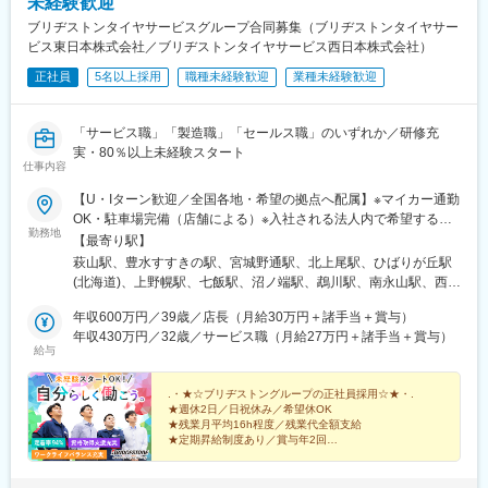
未経験歓迎
ブリヂストンタイヤサービスグループ合同募集（ブリヂストンタイヤサー
ビス東日本株式会社／ブリヂストンタイヤサービス西日本株式会社）
正社員
5名以上採用
職種未経験歓迎
業種未経験歓迎
「サービス職」「製造職」「セールス職」のいずれか／研修充
実・80％以上未経験スタート
仕事内容
【U・Iターン歓迎／全国各地・希望の拠点へ配属】※マイカー通勤
OK・駐車場完備（店舗による）※入社される法人内で希望する勤
勤務地
務地への配属です※受動喫煙対策：敷地内全面禁煙★「サービス
【最寄り駅】
職」「セールス職」は全国161の当社拠点・店舗にて勤務いただ
萩山駅、豊水すすきの駅、宮城野通駅、北上尾駅、ひばりが丘駅
きます。＜ブリヂストンタイヤサービス東日本＞【サービス職／
(北海道)、上野幌駅、七飯駅、沼ノ端駅、鵡川駅、南永山駅、西北
セールス職】■北海道支社北海道■東北支社青森県、秋田県、宮城
見駅、筒井駅(青森県)、五所川原駅、弘前駅、上飯島駅、東大館
県、福島県■首都圏支社東京都、神奈川県、千葉県、山梨県■関東
年収600万円／39歳／店長（月給30万円＋諸手当＋賞与）
駅、福田町駅、多賀城駅、中野栄駅、瀬上駅、五百川駅、須賀川
支社埼玉県、茨城県、新潟県【製造職】福島県（郡山市）の工場
年収430万円／32歳／サービス職（月給27万円＋諸手当＋賞与）
駅、新白河駅、泉駅(常磐線)、安子ケ島駅、大井競馬場前駅、葛西
給与
千葉県（市原市）の工場＜ブリヂストンタイヤサービス西日本＞
臨海公園駅、東雲駅(東京都)、谷在家駅、小宮駅、谷保駅、上北台
【サービス職／セールス職】■中部支社愛知県、静岡県、三重県、
駅、小島新田駅、大口駅、元町・中華街駅、松田駅、社家駅、小
岐阜県■近畿支社京都府、滋賀県、大阪府、兵庫県、和歌山県■中
.・★☆ブリヂストングループの正社員採用☆★・.
机駅、上溝駅、鶴間駅、芝山千代田駅、清水公園駅、二俣新町
★週休2日／日祝休み／希望休OK
四国支社広島県、岡山県、香川県、愛媛県、徳島県■九州支社福岡
駅、姉ケ崎駅、君津駅、志津駅、八千代中央駅、浜野駅、ちはら
★残業月平均16h程度／残業代全額支給
県、佐賀県、熊本県、鹿児島県、大分県【製造職】愛知県（東海
台駅、常永駅、南甲府駅、八潮駅、仏子駅、入曽駅、南越谷駅、
★定期昇給制度あり／賞与年2回
市・豊橋市）、佐賀県（三養基郡上峰町）の工場
★地域・家族・通勤手当や福利厚生も充実
東武動物公園駅、ソシオ流通センター駅、和銅黒谷駅、児玉駅、
★希望勤務地へ配属
柳瀬川駅、新取手駅、荒川沖駅、小見川駅、古河駅、偕楽園駅、
★社員定着率94％