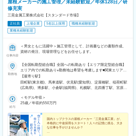
屋根メーカーの施工管理／未経験歓迎／年休128日／研
修充実
三晃金属工業株式会社【スタンダード市場】
正社員
上場企業
5名以上採用
職種未経験歓迎
業種未経験歓迎
＜男女ともに活躍中＞施工管理として、計画書などの書類作成、
資材の発注、現場管理などをお任せします。
仕事内容
【全国転勤型総合職】全国への転勤あり【エリア限定型総合職】
エリア内での転勤あり※勤務地は希望を考慮します■関東エリア本
勤務地
社東京支店大宮営業所宇都宮営業所茨城営業所高崎営業所新潟営
【最寄り駅】
業所松本営業所南関東支店千葉営業所君津営業所甲府営業所西東
田町駅(東京都)、馬車道駅、伏見駅(愛知県)、淀屋橋駅、稲荷町駅
京営業所静岡営業所深谷製作所建材深谷（深谷製作所内）■中部エ
(広島県)、博多駅、小倉駅(福岡県)、札幌駅、北四番丁駅、宮原
リア中部支店新潟営業所浜松営業所三重営業所三河営業所岐阜営
駅、東宿郷駅、偕楽園駅、高崎駅、新潟駅、松本駅、市役所前駅
業所北陸営業所松本営業所甲府営業所静岡営業所■関西エリア関西
＜モデル年収＞
(千葉県)、君津駅、甲府駅、西国立駅、新静岡駅、浜松駅、河芸
支店大津営業所福知山営業所神戸営業所奈良営業所長田野製作所
25歳／年収約550万円
駅、岡崎駅、岐阜駅、上諸江駅、石場駅、石原駅(京都府)、神戸三
給与
建材西日本（長田野製作所内）■中四国エリア中四国支店山口営業
宮駅(阪神)、大和八木駅、勝山町駅、島田駅(山口県)、倉敷駅、岩
所岡山営業所四国営業所光製作所■九州エリア九州支店北九州営業
屋橋駅、藤崎宮前駅、いづろ通駅、安里駅、旭川駅、北見駅、釧
所長崎営業所熊本営業所鹿児島営業所沖縄営業所■北海道エリア北
国内トップクラスの屋根メーカー「三晃金属工業」が、
路駅、帯広駅、五稜郭公園前駅、郡山駅(福島県)、仙北町駅、筒井
本格的に中途採用をスタート！人々の記憶に残る、大き
海道支店旭川営業所北見営業所釧路営業所帯広営業所函館営業所
駅(青森県)、泉外旭川駅、高砂駅(北海道)、籠原駅、勝間駅、三田
な仕事を手がけませんか？
江別製作所建材北海道（江別製作所内）■東北エリア東北支店郡山
駅(東京都)、大須観音駅、銀山町駅、西小倉駅、宇都宮駅東口駅、
営業所盛岡営業所青森営業所秋田営業所※受動喫煙対策：敷地内す
◎スタンダード市場上場企業