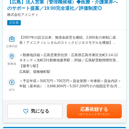
【広島】法人営業（管理職候補）◆医療・介護業界へ
た、事業拡大に伴い、新規の営業所も出店しており、営業所長や
エリアを管理する責任者などのポストがある為、早期のキャリア
のサポート提案／19:00完全退社／評価制度◎
アップが見込めます。 ※実際に入社4年前後で所長になった中途入
株式会社アメニティ
社の方もいらっしゃいます。
正社員
■会社情報：
当社は入院中に必要となるアメニティ(パジャマ・タオル・日用
【2007年の設立以来、無借金経営を継続。2,600名の体制に成
品）をレンタルするアメニティサポートシステムを提供している
長！アメニティレンタルのストックビジネスモデルを構築】
会社です。
仕事内容
事業のさらなる拡大を見据え、各営業所における営業体制の強化
レンタルだけでなく、病院・介護施設内での申込の受付業務から
を図るため、このたび新たな仲間をお迎えすることとなりまし
ご利用者への提供・回収・請求まで全て弊社で受け持っておりま
＜勤務地詳細＞広島営業所住所：広島県広島市東区光町2-14-12
た。
す。そのため医療・介護施設の業務負担の軽減もでき多くのメリ
ネオシティ光町201勤務地最寄駅：JR線／広島駅受動喫煙対策：
勤務地
ットがあります。拠点は北海道から九州まで展開し、毎年増収・
屋内全面禁煙変更の範囲：会社の定める事業所
【最寄り駅】
■業務詳細：
増益と確実に業績伸長しています。
広島駅、猿猴橋町駅
病院や介護施設に向けて、入院・入所時に必要な衣類やタオル、
日用品などをレンタルできる「アメニティサポートシステム」を
変更の範囲：会社の定める業務
＜予定年収＞500万円～700万円＜賃金形態＞年俸制＜賃金内訳＞
提案する営業です。ニーズに応じて、人材派遣・紹介サービスや
年額（基本給）：3,696,804円～5,507,200円その他固定手当/月：
院内売店の運営代行サービスも提案していきます。
給与
30,000円固定残業手当/月：78,600円～104,400円（固定残業時間
30時間0分/月）超過した時間外労働の残業手当は追加支給＜月額
主な営業活動は新規提案営業と既存フォローの両輪です。 社会貢
＞416,667円～593,333円（12分割）（一律手当を含む）＜昇給有
献性も高く、今後の高齢化社会において成長が見込める成長産業
無＞有＜残業手当＞有＜給与補足＞・年収：月額×12ヵ月分・評
応募依頼する
です。 また、病院や介護施設の業務軽減に貢献する事で、患者
気になる
価：年2回（4月・10月/売上実績だけでなく取り組み姿勢や提案プ
（エージェントサービス）
様、利用者様へのサービス向上に直結する為、大変やりがいのあ
ロセスなどの定性評価も重視）※経験や意欲次第では新しい営業所
るお仕事です。
の立ち上げに携わる可能性等もございます。賃金はあくまでも目
安の金額であり、選考を通じて上下する可能性があります。月給