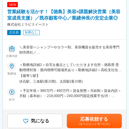
■キャリアアップについて：
(月額)は固定手当を含めた表記です。
NEW
本人の頑張りを昇給、昇格にて評価される制度が御座います。ま
営業経験を活かす！【徳島】美容×課題解決営業（美容
た、事業拡大に伴い、新規の営業所も出店しており、営業所長や
エリアを管理する責任者などのポストがある為、早期のキャリア
室成長支援）／既存顧客中心／業績伸長の安定企業◎
アップが見込めます。 ※実際に入社4年前後で所長になった中途入
株式会社ミラビスイースト
社の方もいらっしゃいます。
正社員
転勤なし
■会社情報：
当社は入院中に必要となるアメニティ(パジャマ・タオル・日用
＼美容室へシャンプーやカラー剤、美容機器を販売する美容専門
品）をレンタルするアメニティサポートシステムを提供している
卸売商社／
会社です。
仕事内容
“美容室のパートナー”として、美容室の成長を支える営業職です。
レンタルだけでなく、病院・介護施設内での申込の受付業務から
ご利用者への提供・回収・請求まで全て弊社で受け持っておりま
＜勤務地詳細1＞自宅を拠点としていただきます住所：徳島県 受
■業務内容：
す。そのため医療・介護施設の業務負担の軽減もでき多くのメリ
動喫煙対策：屋内喫煙可能場所あり＜勤務地詳細2＞高松支社住
理美容室向けのシャンプー・カラー剤・ヘアケア商品・美容機器
勤務地
ットがあります。拠点は北海道から九州まで展開し、毎年増収・
所：香川県高松市伏石町2086-3 受動喫煙対策：敷地内全面禁煙変
【最寄り駅】
などを扱うルート営業をお任せします。
増益と確実に業績伸長しています。
更の範囲：会社の定める事業所
伏石駅、三条駅(香川県)、太田駅(香川県)
単なる商品販売ではなく、サロンの悩みや目指す姿に寄り添いな
がら、最適な提案・サポートを行う仕事です。
変更の範囲：会社の定める業務
＜予定年収＞380万円～460万円＜賃金形態＞月給制＜賃金内訳＞
業界未経験の方でも、充実した研修とフォロー体制があるため安
月額（基本給）：218,000円～240,000円固定残業手当/月：
心してスタートできます。
給与
54,500円～60,000円（固定残業時間31時間30分/月）超過した時
間外労働の残業手当は追加支給＜月給＞272,500円～300,000円
＜具体的には…＞
（一律手当を含む）＜昇給有無＞有＜残業手当＞有＜給与補足＞※
メイン業務は「既存顧客との関係構築」です。定期訪問を行い、
給与詳細は前職を考慮し、当社規定により決定します。■昇給：年
応募依頼する
関係性を築いて頂きます。
気になる
1回■賞与：年2回（7月、12月） ※賞与想定 2～4.4ヶ月分（月給
（エージェントサービス）
定期訪問時に新商品のご案内、お困りごとのヒアリング、購入頂
「基本給＋固定残業代」で計算）賃金はあくまでも目安の金額で