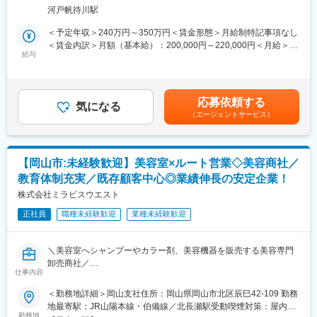
列や販売促進のためのPOPを装飾するなど、全国にいるペットた
す。
河戸帆待川駅
ち（犬・猫・小動物など）にご飯やおやつが届くきっかけをサポ
ート頂きます。
＜予定年収＞240万円～350万円＜賃金形態＞月給制特記事項なし
■教育・研修体制：
＜賃金内訳＞月額（基本給）：200,000円～220,000円＜月給＞
・入社後は1週間本社研修があり、その後に現場へ配属され、更に
＜具体的には＞
給与
200,000円～220,000円＜昇給有無＞有＜残業手当＞有＜給与補足
1～2ヶ月の営業同行を中心とした現場研修があります。営業同行
・商品陳列応援（改装）
＞能力・評価等によって変動しますが、1年単位で基本給が3,000
と並行してメーカーによる基礎知識研修や商品の研修も実施しま
飛び込み訪問ではなく、各得意先様の依頼に応じて、担当店舗へ
～5,000円程度昇給する目安です。※ご経験に応じて前職年収も考
す。専門知識を身につける教育体制は万全です。
の作業応援依頼に伴う訪問です。改装という位置づけで、売り場
慮いたします。昇給：年1回賞与：なし※正社員登用後に支給有
・階層別研修や、強みにフォーカスしたコーチング、成功事例の
応募依頼する
全体を大きく変える作業（１日かけて行うレベル）です。広島
気になる
実績3～4ヶ月交通費：業務で発生する移動費（ガソリン代×移動
共有など、人材育成に注力しています。
（エージェントサービス）
県・島根県・鳥取県・山口県の４県が訪問する可能性のあるエリ
距離）の支給あり※社内規程に基づく賃金はあくまでも目安の金額
アです。居住地や運転可能な範囲を面接時にお伺いして担当エリ
であり、選考を通じて上下する可能性があります。月給(月額)は固
■当社の魅力：
アを調整させて頂きます。
定手当を含めた表記です。
・創業80年、10年以上業績は常に安定成長、直近5年で70％伸長
しています！
【岡山市:未経験歓迎】美容室×ルート営業◇美容商社／
・商品の陳列
・明確な評価制度 四半期ごとの上長面談を実施をしており、成果
教育体制充実／既存顧客中心◎業績伸長の安定企業！
棚割りを基に、新商品の入れ替えやそれに紐づくPOPの設置な
だけではなく、目標に対する行動の質や量など、公平性の高い評
ど、ピンポイント作業１～２時間程度で1日2～３店舗を予定して
株式会社ミラビスウエスト
価制度を用いております。営業スキルに磨きをかけることが給与
います。
UPの近道です。
正社員
職種未経験歓迎
業種未経験歓迎
接客業務は基本的にはありません。店舗に伺った際の担当者挨拶
や、店舗で商品を並べている際にお客様（消費者様）から声かけ
変更の範囲：会社の定める業務
されることがあるかもしれませんが、返答が難しい場合は、営業
＼美容室へシャンプーやカラー剤、美容機器を販売する美容専門
担当等にフォローの連絡をしていただいて問題ありません。
卸売商社／
仕事内容
“美容室のパートナー”として、美容室の成長を支える営業職です。
■入社後・1日の流れ
＜勤務地詳細＞岡山支社住所：岡山県岡山市北区辰巳42-109 勤務
広島事務所の営業社員から約１～２ヶ月程度、店舗に直接一緒に
■お仕事内容：
地最寄駅：JR山陽本線・伯備線／北長瀬駅受動喫煙対策：屋内全
行って実作業を教えます。
理美容室向けのシャンプー・カラー剤・ヘアケア商品・美容機器
勤務地