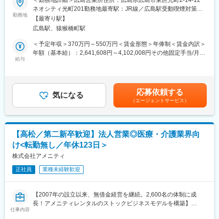
＜勤務地詳細＞広島営業所住所：広島県広島市東区光町2-14-12
レンタルだけでなく、病院・介護施設内での申込の受付業務から
た。
ネオシティ光町201勤務地最寄駅：JR線／広島駅受動喫煙対策：
ご利用者への提供・回収・請求まで全て弊社で受け持っておりま
勤務地
屋内全面禁煙変更の範囲：本文参照
す。そのため医療・介護施設の業務負担の軽減もでき多くのメリ
【最寄り駅】
■業務詳細：
ットがあります。拠点は北海道から九州まで展開し、毎年増収・
広島駅、猿猴橋町駅
病院や介護施設に向けて、入院・入所時に必要な衣類やタオル、
増益と確実に業績伸長しています。
日用品などをレンタルできる「アメニティサポートシステム」を
＜予定年収＞370万円～550万円＜賃金形態＞年俸制＜賃金内訳＞
提案する営業です。ニーズに応じて、人材派遣・紹介サービスや
年額（基本給）：2,641,608円～4,102,008円その他固定手当/月：
変更の範囲：会社の定める業務
院内売店の運営代行サービスも提案していきます。
給与
30,000円固定残業手当/月：58,200円～86,500円（固定残業時間
30時間0分/月）超過した時間外労働の残業手当は追加支給＜月額
主な営業活動は新規提案営業と既存フォローの両輪です。 社会貢
＞308,334円～458,334円（12分割）（一律手当を含む）＜昇給有
献性も高く、今後の高齢化社会において成長が見込める成長産業
無＞有＜残業手当＞有＜給与補足＞※経験・能力・前職の給与など
応募依頼する
です。 また、病院や介護施設の業務軽減に貢献する事で、患者
気になる
を考慮するため上下する可能性があります・評価：年2回（4月・
（エージェントサービス）
様、利用者様へのサービス向上に直結する為、大変やりがいのあ
10月/売上実績だけでなく取り組み姿勢や提案プロセスなどの定性
るお仕事です。
評価も重視）・年収例：370-480万円(主任/入社2-3年)⇒420-550
万円(係長/入社3-5年)賃金はあくまでも目安の金額であり、選考を
■キャリアアップについて：
通じて上下する可能性があります。月給(月額)は固定手当を含めた
【高松／第二新卒歓迎】法人営業◎医療・介護業界向
本人の頑張りを昇給、昇格にて評価される制度が御座います。ま
表記です。
け<転勤無し／年休123日＞
た、事業拡大に伴い、新規の営業所も出店しており、営業所長や
エリアを管理する責任者などのポストがある為、早期のキャリア
株式会社アメニティ
アップが見込めます。 ※実際に入社4年前後で所長になった中途入
正社員
業種未経験歓迎
社の方もいらっしゃいます。
■会社情報：
【2007年の設立以来、無借金経営を継続。2,600名の体制に成
当社は入院中に必要となるアメニティ(パジャマ・タオル・日用
長！アメニティレンタルのストックビジネスモデルを構築】
品）をレンタルするアメニティサポートシステムを提供している
仕事内容
事業のさらなる拡大を見据え、各営業所における営業体制の強化
会社です。