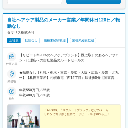
自社ヘアケア製品のメーカー営業／年間休日120日／転
勤なし
タマリス株式会社
正社員
転勤なし
職種未経験歓迎
業種未経験歓迎
【リピート率90%のヘアケアブランド】既に取引のあるヘアサロ
ン・代理店への自社製品のルートセールス
仕事内容
★転勤なし【札幌・栃木・東京・愛知・大阪・広島・愛媛・北九
州】【札幌営業所】札幌市電『西15丁目』駅徒歩5分【関東営業
勤務地
所】JR宇都宮線『小山』駅から徒歩20分【東京支店】JR中央線
『中野』駅から徒歩10分、『大新横丁』バス停から徒歩1分【名
年収550万円／35歳
古屋営業所】名古屋市営地下鉄名城線 矢場町駅 徒歩５分【大
年収480万円／30歳
阪支店】大阪メトロ『肥後橋』駅から徒歩2分【広島営業所】広島
給与
電鉄江波線『舟入南』駅から徒歩4分【松山営業所】伊予鉄道『西
堀端』駅から徒歩約4分【小倉営業所】JR線『小倉』駅より徒歩6
「ALORB」「リクルートブラック」などのメーカー
分※いずれも受動喫煙対策あり
サロンに寄り添う提案で、リピート率は90％以上！