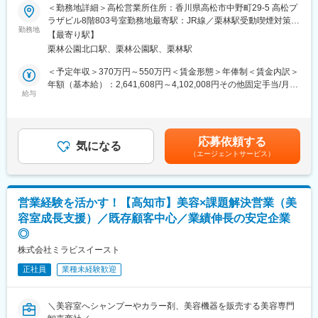
を図るため、このたび新たな仲間をお迎えすることとなりまし
＜勤務地詳細＞高松営業所住所：香川県高松市中野町29-5 高松プ
レンタルだけでなく、病院・介護施設内での申込の受付業務から
た。
ラザビル8階803号室勤務地最寄駅：JR線／栗林駅受動喫煙対策：
ご利用者への提供・回収・請求まで全て弊社で受け持っておりま
勤務地
屋内全面禁煙変更の範囲：本文参照
す。そのため医療・介護施設の業務負担の軽減もでき多くのメリ
【最寄り駅】
■業務詳細：
ットがあります。拠点は北海道から九州まで展開し、毎年増収・
栗林公園北口駅、栗林公園駅、栗林駅
病院や介護施設に向けて、入院・入所時に必要な衣類やタオル、
増益と確実に業績伸長しています。
日用品などをレンタルできる「アメニティサポートシステム」を
＜予定年収＞370万円～550万円＜賃金形態＞年俸制＜賃金内訳＞
提案する営業です。ニーズに応じて、人材派遣・紹介サービスや
年額（基本給）：2,641,608円～4,102,008円その他固定手当/月：
変更の範囲：会社の定める業務
院内売店の運営代行サービスも提案していきます。
給与
30,000円固定残業手当/月：58,200円～86,500円（固定残業時間
30時間0分/月）超過した時間外労働の残業手当は追加支給＜月額
主な営業活動は新規提案営業と既存フォローの両輪です。 社会貢
＞308,334円～458,334円（12分割）（一律手当を含む）＜昇給有
献性も高く、今後の高齢化社会において成長が見込める成長産業
無＞有＜残業手当＞有＜給与補足＞※経験・能力・前職の給与など
応募依頼する
です。 また、病院や介護施設の業務軽減に貢献する事で、患者
気になる
を考慮するため上下する可能性があります・評価：年2回（4月・
（エージェントサービス）
様、利用者様へのサービス向上に直結する為、大変やりがいのあ
10月/売上実績だけでなく取り組み姿勢や提案プロセスなどの定性
るお仕事です。
評価も重視）・年収例：370-480万円(主任/入社2-3年)⇒420-550
万円(係長/入社3-5年)賃金はあくまでも目安の金額であり、選考を
■キャリアアップについて：
通じて上下する可能性があります。月給(月額)は固定手当を含めた
営業経験を活かす！【高知市】美容×課題解決営業（美
本人の頑張りを昇給、昇格にて評価される制度が御座います。ま
表記です。
容室成長支援）／既存顧客中心／業績伸長の安定企業
た、事業拡大に伴い、新規の営業所も出店しており、営業所長や
◎
エリアを管理する責任者などのポストがある為、早期のキャリア
アップが見込めます。 ※実際に入社4年前後で所長になった中途入
株式会社ミラビスイースト
社の方もいらっしゃいます。
正社員
業種未経験歓迎
■会社情報：
当社は入院中に必要となるアメニティ(パジャマ・タオル・日用
＼美容室へシャンプーやカラー剤、美容機器を販売する美容専門
品）をレンタルするアメニティサポートシステムを提供している