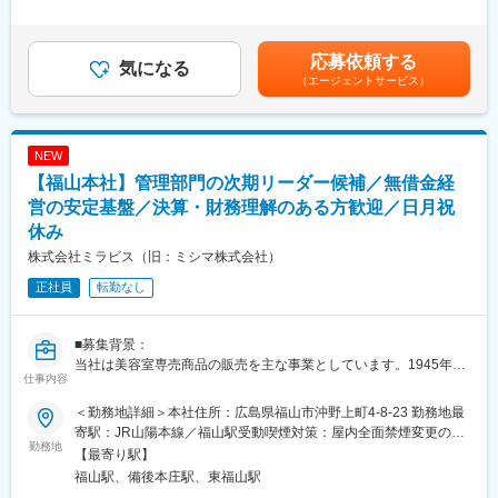
インテリア工事店へのルート営業を担当いただきます。
3）「4C精神」を通じて社会に貢献します。
月）超過した時間外労働の残業手当は追加支給＜月給＞280,000
・内装工事店、表具店等を訪問、商品の提案、カタログ配付
円～300,000円（一律手当を含む）＜昇給有無＞有＜残業手当＞
・現場納品、現場実測、見積作成
■4C精神：
有＜給与補足＞■昇給：あり■賞与：年2回（計3.20ヶ月分※前年度
応募依頼する
・工事関係者との打合せ、職人の手配
気になる
「Change」時代の変化に対応した、柔軟性のある企業を目指しま
実績）■固定残業手当：45時間分を営業手当として支給■その他固
（エージェントサービス）
・新規先訪問活動 等
す。
定手当：・住宅（一律）手当：10,000円賃金はあくまでも目安の
「Challenge」失敗を恐れず、常に挑戦することを目指します。
金額であり、選考を通じて上下する可能性があります。月給(月額)
まずは取引先との関係構築が基本となるため、ルート営業中心で
「Chance」努力する者のみ機会が与えられます。これを逃さぬよ
は固定手当を含めた表記です。
す。これまでの業務経験だけでなく、人とコミュニケーションを
うに日々精進します。
NEW
とるのが好きな方を歓迎します！
「Creative」創造性を持ち、創造的なモノの価値を考えます。
【福山本社】管理部門の次期リーダー候補／無借金経
■組織構成：
営の安定基盤／決算・財務理解のある方歓迎／日月祝
変更の範囲：会社の定める業務
山口では5名（営業3名、事務1名、派遣社員1名）在籍しておりま
休み
す。
株式会社ミラビス（旧：ミシマ株式会社）
拡大フェーズであり、若手も裁量持って活躍できます！
正社員
転勤なし
■担当エリア：
・山口市内、及び近郊（社用車・ハイエースあり）
各県に営業所がある為、県外出張はほとんどございません。
■募集背景：
担当エリアでの営業活動を中心に実施頂きます！
当社は美容室専売商品の販売を主な事業としています。1945年創
仕事内容
業、広島県福山市に本社を置いています。
■研修制度
今回は財務・経理管理部門の世代交代を見据えた増員募集を行っ
＜勤務地詳細＞本社住所：広島県福山市沖野上町4-8-23 勤務地最
未経験の方は、慣れるまで先輩社員が同行します。
ています。経理の実務経験は不問です。
寄駅：JR山陽本線／福山駅受動喫煙対策：屋内全面禁煙変更の範
★入社後1か月
財務系の知識がある方は是非ご応募ください。
勤務地
囲：会社の定める事業所
【最寄り駅】
・商材知識を身に着ける（「建材の種類や、その施工方法の勉強
福山駅、備後本庄駅、東福山駅
からスタートし、メーカーさんの勉強会、ショールーム見学）
■業務内容：