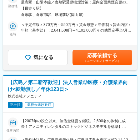
た。
最寄駅：山陽本線／倉敷駅受動喫煙対策：屋内全面禁煙変更の範
・販売チームとの打ち合わせ
勤務地
囲：本文参照
・商品ページでの見せ方や販促施策の相談
【最寄り駅】
■業務詳細：
・売上結果を踏まえた次回仕入れ・改善施策の検討
倉敷駅、倉敷市駅、球場前駅(岡山県)
病院や介護施設に向けて、入院・入所時に必要な衣類やタオル、
日用品などをレンタルできる「アメニティサポートシステム」を
＜予定年収＞370万円～550万円＜賃金形態＞年俸制＜賃金内訳＞
■入社後の流れ：
提案する営業です。ニーズに応じて、人材派遣・紹介サービスや
年額（基本給）：2,641,608円～4,102,008円その他固定手当/月：
入社後は、先輩社員のもとでEC運営の基礎から学んでいただきま
院内売店の運営代行サービスも提案していきます。
給与
30,000円固定残業手当/月：58,200円～86,500円（固定残業時間
す。
30時間0分/月）超過した時間外労働の残業手当は追加支給＜月額
業務に慣れてきたら、取引のある企業とのやり取りからスター
主な営業活動は新規提案営業と既存フォローの両輪です。 社会貢
＞308,334円～458,334円（12分割）（一律手当を含む）＜昇給有
ト。
献性も高く、今後の高齢化社会において成長が見込める成長産業
無＞有＜残業手当＞有＜給与補足＞※経験・能力・前職の給与など
ゆくゆくは新規の仕入先開拓や「ヒット商品創出」にチャレンジ
応募依頼する
です。 また、病院や介護施設の業務軽減に貢献する事で、患者
気になる
を考慮するため上下する可能性があります・評価：年2回（4月・
いただきます。
（エージェントサービス）
様、利用者様へのサービス向上に直結する為、大変やりがいのあ
10月/売上実績だけでなく取り組み姿勢や提案プロセスなどの定性
るお仕事です。
評価も重視）・年収例：370-480万円(主任/入社2-3年)⇒420-550
■組織構成：
万円(係長/入社3-5年)賃金はあくまでも目安の金額であり、選考を
現在20代～30代中心の7名が在籍しています。
■キャリアアップについて：
通じて上下する可能性があります。月給(月額)は固定手当を含めた
【広島／第二新卒歓迎】法人営業◎医療・介護業界向
本人の頑張りを昇給、昇格にて評価される制度が御座います。ま
表記です。
＼＼こんな方に向いています／／
け<転勤無し／年休123日＞
た、事業拡大に伴い、新規の営業所も出店しており、営業所長や
・指示を待つより、自分で考えて行動したい方
エリアを管理する責任者などのポストがある為、早期のキャリア
株式会社アメニティ
・失敗を前向きに捉え、改善につなげられる方
アップが見込めます。 ※実際に入社4年前後で所長になった中途入
・数字を見ながら施策を考えることに興味がある方
正社員
業種未経験歓迎
社の方もいらっしゃいます。
・裁量のある環境で成長したい方
・新しい商品や市場を探すことに面白さを感じる方
■会社情報：
・一つの役割に限定されず、幅広い業務に挑戦したい方
【2007年の設立以来、無借金経営を継続。2,600名の体制に成
当社は入院中に必要となるアメニティ(パジャマ・タオル・日用
長！アメニティレンタルのストックビジネスモデルを構築】
品）をレンタルするアメニティサポートシステムを提供している
仕事内容
変更の範囲：会社の定める業務
事業のさらなる拡大を見据え、各営業所における営業体制の強化
会社です。
を図るため、このたび新たな仲間をお迎えすることとなりまし