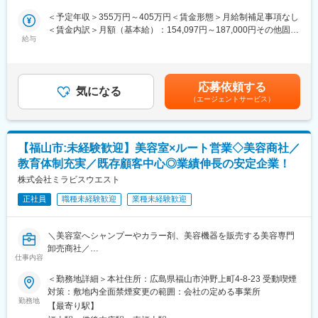
■働く環境
＜商材＞介護ベッド、歩行器、車いす、杖等の福祉用具
＜予定年収＞355万円～405万円＜賃金形態＞月給制補足事項なし
・平均有休取得日数：10.19日
＜営業先＞居宅介護支援事業所・病院などケアマネジャーさんの
＜賃金内訳＞月額（基本給）：154,097円～187,000円その他固定
・日・月・祝休みでワークライフバランスが整います
在籍する事務所
給与
手当/月：53,000円固定残業手当/月：55,500円～64,300円（固定
・10年以上の勤続者が40%以上
＜具体的な内容＞
残業時間35時間0分/月）超過した時間外労働の残業手当は追加支
・無借金経営の安定基盤
8割が既存顧客。1日3～5件訪問が平均です。ニーズがある中での
給＜月給＞262,597円～304,300円（一律手当を含む）＜昇給有無
提案のため、営業しやすい環境です。
＞有＜残業手当＞有＜給与補足＞※これまでの経験・スキルを元に
■当社について：
応募依頼する
＜仕事の流れ＞
気になる
決定致します。・支払日：月末締、翌月20日支払い・残業代：35
当社は、創業80年以上の広島県福山市に本社を置く美容専門商社
（エージェントサービス）
ケアマネージャーさんと関係性を構築し、福祉用具を必要とされ
時間の定額残業手当を支給・昇給：年1回（5月）・賞与：年2回
です。
ている方をご紹介頂き、その方への福祉用具提案を行います。そ
（7月、12月）※初年度は固定金額を支給賃金はあくまでも目安の
近年は業界のリーディングカンパニーを目指し、中四国から関
の後のレンタル状況のヒアリングやメンテナンスなどのアフター
金額であり、選考を通じて上下する可能性があります。月給(月額)
東、関西、東海へとエリアを拡大しています。
フォローまでご対応いただくので、お客様と長期間関わっていた
は固定手当を含めた表記です。
もともと業績は堅調に右肩上がりでしたが、ここ数年はさらにそ
【福山市:未経験歓迎】美容室×ルート営業◇美容商社／
だく事ができます。
の伸長率を高めています。
教育体制充実／既存顧客中心◎業績伸長の安定企業！
業界特性として景気に左右されにくい側面があり、コロナ禍にお
■組織構成
株式会社ミラビスウエスト
いても業績を伸長させている安定性と成長性の２つを併せ持つ会
各店営業数名と事務員1名、アルバイトのサポートスタッフにて構
社です。
正社員
職種未経験歓迎
業種未経験歓迎
成されております。
2023年6月には、社名をミシマ株式会社から株式会社ミラビスに
変更し、新たな事業機会に柔軟に対応するためホールディングス
■研修
体制を敷きました。
＼美容室へシャンプーやカラー剤、美容機器を販売する美容専門
入社後は先輩社員への同行とe-ラーニングを使用した研修を行い
卸売商社／
ます。
仕事内容
“美容室のパートナー”として、美容室の成長を支える営業職です。
並行して、業務時間内で1週間程度の講習を受け、福祉用具専門相
変更の範囲：会社の定める業務
＜勤務地詳細＞本社住所：広島県福山市沖野上町4-8-23 受動喫煙
談員の資格取得していただきます。
■お仕事内容：
対策：敷地内全面禁煙変更の範囲：会社の定める事業所
資格取得後は先輩社員の同行とご利用者様のモニタリング（用具
理美容室向けのシャンプー・カラー剤・ヘアケア商品・美容機器
勤務地
の点検と状況ヒアリング）を行いながら業務の流れを学び、半年
【最寄り駅】
などを扱うルート営業をお任せします。