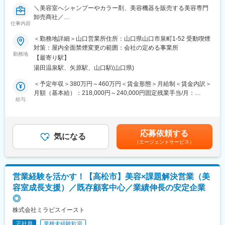
9:00 アポイント訪問：新メニューの提案や、具体的な展開方法な
＼美容室へシャンプーやカラー剤、美容機器を販売する美容専門
ど、1時間程度の商談をします。
卸売商社／
10:00 定期訪問：1日10件～15件程度訪問します。1件あたり10分
仕事内容
“美容室のパートナー”として、美容室の成長を支える営業職です。
程度、立ち話がメインで、新商品のご紹介や導入商品のフォロー
などを行います。
＜勤務地詳細＞山口営業所住所：山口県山口市泉町1-52 受動喫煙
■業務内容：
17:30 帰社：必要に応じて翌日の提案資料の準備などを行いま
対策：屋内全面禁煙変更の範囲：会社の定める事業所
理美容室向けのシャンプー・カラー剤・ヘアケア商品・美容機器
勤務地
す。
【最寄り駅】
などを扱うルート営業をお任せします。
湯田温泉駅、矢原駅、山口駅(山口県)
単なる商品販売ではなく、サロンの悩みや目指す姿に寄り添いな
■教育・研修体制：
がら、最適な提案・サポートを行う仕事です。
・入社後は1週間本社研修があり、その後に現場へ配属され、更に
＜予定年収＞380万円～460万円＜賃金形態＞月給制＜賃金内訳＞
業界未経験の方でも、充実した研修とフォロー体制があるため安
1～2ヶ月の営業同行を中心とした現場研修があります。営業同行
月額（基本給）：218,000円～240,000円固定残業手当/月：
心してスタートできます。
給与
と並行してメーカーによる基礎知識研修や商品の研修も実施しま
54,500円～60,000円（固定残業時間31時間30分/月）超過した時
す。専門知識を身につける教育体制は万全です。
間外労働の残業手当は追加支給＜月給＞272,500円～300,000円
＜具体的には…＞
・階層別研修や、強みにフォーカスしたコーチング、成功事例の
（一律手当を含む）＜昇給有無＞有＜残業手当＞有＜給与補足＞※
メイン業務は「既存顧客との関係構築」です。定期訪問を行い、
共有など、人材育成に注力しています。
給与詳細は前職を考慮し、当社規定により決定します。■昇給：年
応募依頼する
関係性を築いて頂きます。
気になる
1回■賞与：年2回（7月、12月） ※賞与想定 2.5~4.4ヶ月分（月
（エージェントサービス）
定期訪問時に新商品のご案内、お困りごとのヒアリング、購入頂
■当社の魅力：
給「基本給＋固定残業代」で計算）賃金はあくまでも目安の金額
いた商品のフォローなどを行います。
・創業80年、10年以上業績は常に安定成長、直近5年で70％伸長
であり、選考を通じて上下する可能性があります。月給(月額)は固
必要に応じてアポイントを取得し、新規出店に向けた打合せや美
しています！
定手当を含めた表記です。
容室の売上アップのためのキャンペーンや新メニューの企画・提
・明確な評価制度 四半期ごとの上長面談を実施をしており、成果
営業経験を活かす！【高松市】美容×課題解決営業（美
案などを行います。
だけではなく、目標に対する行動の質や量など、公平性の高い評
容室成長支援）／既存顧客中心／業績伸長の安定企業
1日の訪問件数は担当エリアごとにご自身で計画立ててスケジュー
価制度を用いております。営業スキルに磨きをかけることが給与
◎
ルを組んで頂きます。
UPの近道です。
株式会社ミラビスイースト
＼1日のスケジュール例／
変更の範囲：会社の定める業務
正社員
業種未経験歓迎