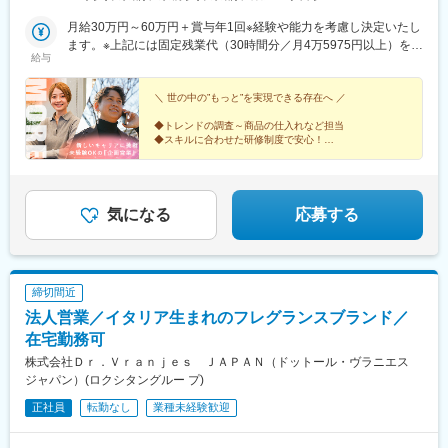
JR各線「八丁堀駅」より徒歩8分・各線「東京駅」より徒歩8分
月給30万円～60万円＋賞与年1回※経験や能力を考慮し決定いたし
ます。※上記には固定残業代（30時間分／月4万5975円以上）を含
給与
みます。時間超過分は別途支給します。＼成果を正当に評価に反
映／明瞭な人事考課制度により、成果を正当に評価します。取引
の粗利が評価のポイントとなります。未経験入社でも早い方だと3
＼ 世の中の”もっと”を実現できる存在へ ／
ヵ月から昇給可能◎★MOREに転職した多くの先輩が年収UP！…
◆トレンドの調査～商品の仕入れなど担当
年収事例…年収650万円／29歳／入社1年半年収780万円／30歳／
◆スキルに合わせた研修制度で安心！
入社3年
◆年間休日123日×1日あたりの残業時間は30分以下
◆お客様の課題を一緒に解決！提案力を磨ける環境
◆20～30代活躍中
気になる
応募する
締切間近
法人営業／イタリア生まれのフレグランスブランド／
在宅勤務可
株式会社Ｄｒ．Ｖｒａｎｊｅｓ ＪＡＰＡＮ（ドットール・ヴラニエス
ジャパン）(ロクシタングルー プ)
正社員
転勤なし
業種未経験歓迎