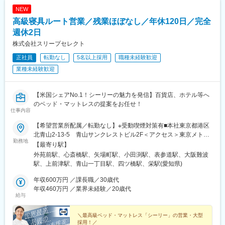
駅、天ケ瀬駅、有佐駅、南小樽駅、稲積公園駅、苫小牧駅、千歳
NEW
駅(北海道)、浦添前田駅、那覇空港駅(鉄道)、肥後橋駅、狛江駅、
高級寝具ルート営業／残業ほぼなし／年休120日／完全
大阪空港駅(大阪モノレール)、富雄駅、芳賀台駅、安芸駅、土佐山
田駅、広電廿日市駅、上保原駅、大江橋駅、球場前駅(高知県)、山
週休2日
陽女学園前駅
株式会社スリープセレクト
正社員
転勤なし
5名以上採用
職種未経験歓迎
業種未経験歓迎
【米国シェアNo.1！シーリーの魅力を発信】百貨店、ホテル等へ
のベッド・マットレスの提案をお任せ！
仕事内容
【希望営業所配属／転勤なし】※受動喫煙対策有■本社東京都港区
北青山2-13-5 青山サンクレストビル2F＜アクセス＞東京メトロ
勤務地
銀座線「外苑前駅」より徒歩2分■関西営業所大阪府大阪市中央区
【最寄り駅】
心斎橋筋2-17-18 プライムスクエア心斎橋5F＜アクセス＞大阪
外苑前駅、心斎橋駅、矢場町駅、小田渕駅、表参道駅、大阪難波
メトロ御堂筋線「心斎橋駅」より徒歩4分■名古屋営業所愛知県名
駅、上前津駅、青山一丁目駅、四ツ橋駅、栄駅(愛知県)
古屋市中区栄5-19-31 T＆Mビル40室＜アクセス＞名城線「矢場
町駅」より徒歩3分■東海営業所愛知県豊川市伊奈町佐脇原415＜
年収600万円 ／課長職／30歳代
アクセス＞名鉄名古屋本線「小田渕駅」より徒歩13分※その他、
年収460万円 ／業界未経験／20歳代
給与
北海道～九州まで全国に営業拠点があります。※地域によっては、
直行直帰スタイルで営業を行っております。
＼最高級ベッド・マットレス「シーリー」の営業・大型
採用！／