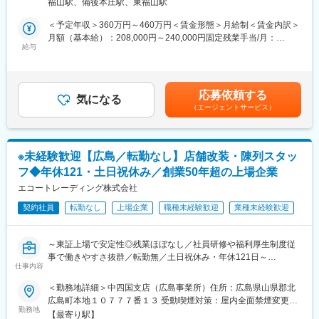
～1年程度しっかり時間をかけてひとり立ちを目指します。
福山駅、備後本庄駅、東福山駅
単なる商品販売ではなく、サロンの悩みや目指す姿に寄り添いな
ひとり立ち後も様々な研修会を用意しておりますので、ご自身の
がら、最適な提案・サポートを行う仕事です。
＜予定年収＞360万円～460万円＜賃金形態＞月給制＜賃金内訳＞
能力に合わせて常に勉強ができる環境です。
営業未経験の方でも、充実した研修とフォロー体制があるため安
月額（基本給）：208,000円～240,000円固定残業手当/月：
心してスタートできます。
給与
52,000円～60,000円（固定残業時間31時間30分/月）超過した時
■キャリアアップ
間外労働の残業手当は追加支給＜月給＞260,000円～300,000円
メンバー→副店長→店長→統括部長とキャリアアップが出来ま
＜具体的には…＞
（一律手当を含む）＜昇給有無＞有＜残業手当＞有＜給与補足＞※
す。
メイン業務は「既存顧客との関係構築」です。定期訪問を行い、
給与詳細は前職を考慮し、当社規定により決定します。■昇給：年
未経験からスタートし、3年で副店長、5年で店長になった方もい
応募依頼する
関係性を築いて頂きます。
気になる
1回■賞与：年2回（7月、12月） ※賞与想定 2～3.5ヶ月分（月給
ます。
（エージェントサービス）
定期訪問時に新商品のご案内、お困りごとのヒアリング、購入頂
「基本給＋固定残業代」で計算）賃金はあくまでも目安の金額で
今後も拠点を増やしていく予定であり、ポジションが増える予定
いた商品のフォローなどを行います。
あり、選考を通じて上下する可能性があります。月給(月額)は固定
です。
必要に応じてアポイントを取得し、新規出店に向けた打合せや美
手当を含めた表記です。
容室の売上アップのためのキャンペーンや新メニューの企画・提
■魅力
※未経験歓迎【広島／転勤なし】店舗改装・陳列スタッ
案などを行います。
お困り事や不便な事などのニーズが発生してからのお仕事なの
フ◆年休121・土日祝休み／創業50年超の上場企業
1日の訪問件数は担当エリアごとにご自身で計画立ててスケジュー
で、無理な営業は必要なく、ご高齢者様が本当に必要な物を提案
ルを組んで頂きます。
エコートレーディング株式会社
できます。
営業では普段のコミュニケーションから信頼関係を構築し、お客
契約社員
転勤なし
上場企業
職種未経験歓迎
業種未経験歓迎
＼1日のスケジュール例／
様に選んでもらうことが多く、直接感謝の言葉をいただくことも
8:30 業務スタート：朝礼で情報共有をしたり、提案資料の準備を
多いお仕事です。
行います。
同業他社と比較して、１拠点あたりのエリアを狭く設定している
～東証上場で安定性◎残業ほぼなし／社員研修や福利厚生制度従
9:00 アポイント訪問：新メニューの提案や、具体的な展開方法な
ため、スピード感を持って対応できると同時に、ご自身の負担も
事で働きやすさ抜群／転勤無／土日祝休み・年休121日～
ど、1時間程度の商談をします。
仕事内容
軽減されます。
10:00 定期訪問：1日10件～15件程度訪問します。1件あたり10分
各小売店舗へマイカーで訪問し、ペットフード・用品の商品棚の
＜勤務地詳細＞中四国支店（広島事業所）住所：広島県山県郡北
程度、立ち話がメインで、新商品のご紹介や導入商品のフォロー
変更の範囲：業務の変更の範囲：当社業務全般
改装・陳列作業を取り組んで頂きます。「棚割り」という商品棚
広島町本地１０７７７番１３ 受動喫煙対策：屋内全面禁煙変更の
などを行います。
の完成図が会社から配布されますので、その資料を基に商品の陳
勤務地
範囲：無
17:30 帰社：必要に応じて翌日の提案資料の準備などを行いま
【最寄り駅】