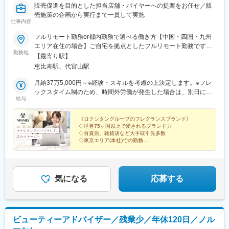
販売促進を目的とした担当店舗・バイヤーへの提案をお任せ／販
売施策の企画から実行まで一貫して実施
仕事内容
フルリモート勤務or都内勤務で選べる働き方【中国・四国・九州
エリア在住の場合】ご自宅を拠点としたフルリモート勤務です。
勤務地
担当エリアの顧客先へは直行直帰遠方の場合は出張対応あり。※出
【最寄り駅】
張先では車移動もございます。（AT限定可）【首都圏在住者の場
恵比寿駅、代官山駅
合】・出張で四国/中国/九州を対応をしてしていただきます。・出
張頻度：月1-2回（2泊～5泊程度）
月給37万5,000円～※経験・スキルを考慮の上決定します。※フレ
ックスタイム制のため、時間外労働が発生した場合は、別日に勤
給与
務時間を短縮するなど、月内で調整しています。☆成果・頑張り
を給与に還元年2回の面談で、半期ごとの評価をフィードバック。
《ロクシタングループのフレグランスブランド》
◇世界75ヶ国以上で愛されるブランド力
◇百貨店、雑貨店など大手取引先多数
◇東京エリア(本社)での勤務
◇年間休日120日、土日祝休み
◇有休年25日付与、取得率80%以上
気になる
応募する
ビューティーアドバイザー／残業少／年休120日／ノル