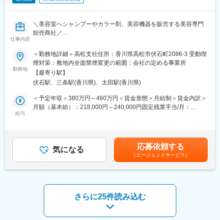
8:30 業務スタート：朝礼で情報共有をしたり、提案資料の準備を
行います。
9:00 アポイント訪問：新メニューの提案や、具体的な展開方法な
＼美容室へシャンプーやカラー剤、美容機器を販売する美容専門
ど、1時間程度の商談をします。
卸売商社／
10:00 定期訪問：1日10件～15件程度訪問します。1件あたり10分
仕事内容
“美容室のパートナー”として、美容室の成長を支える営業職です。
程度、立ち話がメインで、新商品のご紹介や導入商品のフォロー
などを行います。
＜勤務地詳細＞高松支社住所：香川県高松市伏石町2086-3 受動喫
■業務内容：
17:30 帰社：必要に応じて翌日の提案資料の準備などを行いま
煙対策：敷地内全面禁煙変更の範囲：会社の定める事業所
理美容室向けのシャンプー・カラー剤・ヘアケア商品・美容機器
勤務地
す。
【最寄り駅】
などを扱うルート営業をお任せします。
伏石駅、三条駅(香川県)、太田駅(香川県)
単なる商品販売ではなく、サロンの悩みや目指す姿に寄り添いな
■教育・研修体制：
がら、最適な提案・サポートを行う仕事です。
・入社後は1週間本社研修があり、その後に現場へ配属され、更に
＜予定年収＞380万円～460万円＜賃金形態＞月給制＜賃金内訳＞
業界未経験の方でも、充実した研修とフォロー体制があるため安
1～2ヶ月の営業同行を中心とした現場研修があります。営業同行
月額（基本給）：218,000円～240,000円固定残業手当/月：
心してスタートできます。
給与
と並行してメーカーによる基礎知識研修や商品の研修も実施しま
54,500円～60,000円（固定残業時間31時間30分/月）超過した時
す。専門知識を身につける教育体制は万全です。
間外労働の残業手当は追加支給＜月給＞272,500円～300,000円
＜具体的には…＞
・階層別研修や、強みにフォーカスしたコーチング、成功事例の
（一律手当を含む）＜昇給有無＞有＜残業手当＞有＜給与補足＞※
メイン業務は「既存顧客との関係構築」です。定期訪問を行い、
共有など、人材育成に注力しています。
給与詳細は前職を考慮し、当社規定により決定します。■昇給：年
応募依頼する
関係性を築いて頂きます。
気になる
1回■賞与：年2回（7月、12月） ※賞与想定 2.5~4.4ヶ月分（月
（エージェントサービス）
定期訪問時に新商品のご案内、お困りごとのヒアリング、購入頂
■当社の魅力：
給「基本給＋固定残業代」で計算）賃金はあくまでも目安の金額
いた商品のフォローなどを行います。
・創業80年、10年以上業績は常に安定成長、直近5年で70％伸長
であり、選考を通じて上下する可能性があります。月給(月額)は固
必要に応じてアポイントを取得し、新規出店に向けた打合せや美
しています！
定手当を含めた表記です。
容室の売上アップのためのキャンペーンや新メニューの企画・提
・明確な評価制度 四半期ごとの上長面談を実施をしており、成果
案などを行います。
だけではなく、目標に対する行動の質や量など、公平性の高い評
さらに25件読み込む
1日の訪問件数は担当エリアごとにご自身で計画立ててスケジュー
価制度を用いております。営業スキルに磨きをかけることが給与
ルを組んで頂きます。
UPの近道です。