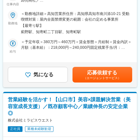
卸売商社／
会社です。
仕事内容
“美容室のパートナー”として、美容室の成長を支える営業職です。
レンタルだけでなく、病院・介護施設内での申込の受付業務から
ご利用者への提供・回収・請求まで全て弊社で受け持っておりま
＜勤務地詳細＞高知営業所住所：高知県高知市南川添10-21 受動
■業務内容：
す。そのため医療・介護施設の業務負担の軽減もでき多くのメリ
喫煙対策：屋内全面禁煙変更の範囲：会社の定める事業所
理美容室向けのシャンプー・カラー剤・ヘアケア商品・美容機器
勤務地
ットがあります。拠点は北海道から九州まで展開し、毎年増収・
【最寄り駅】
などを扱うルート営業をお任せします。
増益と確実に業績伸長しています。
薊野駅、知寄町二丁目駅、知寄町駅
単なる商品販売ではなく、サロンの悩みや目指す姿に寄り添いな
がら、最適な提案・サポートを行う仕事です。
変更の範囲：会社の定める業務
＜予定年収＞380万円～460万円＜賃金形態＞月給制＜賃金内訳＞
業界未経験の方でも、充実した研修とフォロー体制があるため安
月額（基本給）：218,000円～240,000円固定残業手当/月：
心してスタートできます。
給与
54,500円～60,000円（固定残業時間31時間30分/月）超過した時
間外労働の残業手当は追加支給＜月給＞272,500円～300,000円
＜具体的には…＞
（一律手当を含む）＜昇給有無＞有＜残業手当＞有＜給与補足＞※
メイン業務は「既存顧客との関係構築」です。定期訪問を行い、
給与詳細は前職を考慮し、当社規定により決定します。■昇給：年
応募依頼する
関係性を築いて頂きます。
気になる
1回■賞与：年2回（7月、12月） ※賞与想定 2.5~4.4ヶ月分（月
（エージェントサービス）
定期訪問時に新商品のご案内、お困りごとのヒアリング、購入頂
給「基本給＋固定残業代」で計算）賃金はあくまでも目安の金額
いた商品のフォローなどを行います。
であり、選考を通じて上下する可能性があります。月給(月額)は固
必要に応じてアポイントを取得し、新規出店に向けた打合せや美
定手当を含めた表記です。
容室の売上アップのためのキャンペーンや新メニューの企画・提
営業経験を活かす！【山口市】美容×課題解決営業（美
案などを行います。
容室成長支援）／既存顧客中心／業績伸長の安定企業
1日の訪問件数は担当エリアごとにご自身で計画立ててスケジュー
◎
ルを組んで頂きます。
株式会社ミラビスウエスト
＼1日のスケジュール例／
正社員
業種未経験歓迎
8:30 業務スタート：朝礼で情報共有をしたり、提案資料の準備を
行います。