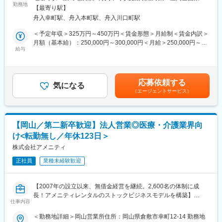
勤務地
変更の範囲：会社の定める事業所
17:30 帰社：必要に応じて翌日の提案資料の準備などを行いま
【最寄り駅】
■業務内容：
す。
舟入幸町駅、舟入本町駅、舟入川口町駅
雑貨・日用品・生活家電などを扱うEC事業にて、
商品の選定・開拓から、販売部と連携し、
＜予定年収＞325万円～450万円＜賃金形態＞月給制＜賃金内訳＞
■教育・研修体制：
販売後の売れ行きを踏まえた改善提案までお任せします。
月額（基本給）：250,000円～300,000円＜月給＞250,000円～
・入社後は1週間本社研修があり、その後に現場へ配属され、更に
給与
300,000円＜昇給有無＞有＜残業手当＞有＜給与補足＞※経験・年
1～2ヶ月の営業同行を中心とした現場研修があります。営業同行
単に商品を仕入れるだけではなく、
齢・能力を考慮の上、決定します。■昇給：年1回■賞与：年2回
と並行してメーカーによる基礎知識研修や商品の研修も実施しま
「どんな商品が今後売れそうか」
（1ヵ月）■モデル年収：・3年目／20代／年収420万円（月給27
す。専門知識を身につける教育体制は万全です。
「どの価格帯・見せ方なら選ばれるか」
万円＋諸手当＋賞与年2回）・5年目／30代／年収520万円（月給
・階層別研修や、強みにフォーカスしたコーチング、成功事例の
応募依頼する
「販売データを見て、次にどの商品を伸ばすか」
気になる
30万円＋諸手当＋賞与年2回）賃金はあくまでも目安の金額であ
共有など、人材育成に注力しています。
（エージェントサービス）
を考えながら、EC店舗の売上拡大につなげていくポジションで
り、選考を通じて上下する可能性があります。月給(月額)は固定手
す。
当を含めた表記です。
■当社の魅力：
・創業80年、10年以上業績は常に安定成長、直近5年で70％伸長
雑貨・日用品・生活家電などを中心に扱っていますが、
しています！
【岡山／第二新卒歓迎】法人営業◎医療・介護業界向
ジャンルに決まりはありません。市場の動きやお客様ニーズを見
・明確な評価制度 四半期ごとの上長面談を実施をしており、成果
け<転勤無し／年休123日＞
ながら、
だけではなく、目標に対する行動の質や量など、公平性の高い評
新しい商品ジャンルの開拓にも挑戦できます。
株式会社アメニティ
価制度を用いております。営業スキルに磨きをかけることが給与
UPの近道です。
正社員
業種未経験歓迎
■業務詳細：
・市場動向や販売データをもとにした商品候補のリサーチ
変更の範囲：会社の定める業務
・売れ筋商品・競合商品の価格や訴求内容の確認
【2007年の設立以来、無借金経営を継続。2,600名の体制に成
・既存商品の販売状況を踏まえた追加展開の検討
長！アメニティレンタルのストックビジネスモデルを構築】
・新たな商品ジャンルや取扱商品の企画・提案
仕事内容
事業のさらなる拡大を見据え、各営業所における営業体制の強化
・仕入先企業との関係構築・商談
を図るため、このたび新たな仲間をお迎えすることとなりまし
＜勤務地詳細＞岡山営業所住所：岡山県倉敷市幸町12-14 勤務地
・販売計画に応じた発注・在庫数の調整