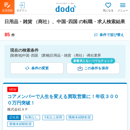
会員登録
ログイン
気になる
メニュー
日用品・雑貨 （商社）、中国･四国
の転職・求人検索結果
85
条件で並び替え
件
現在の検索条件
[勤務地]中国･四国 [業種]日用品・雑貨 （商社）-商社業界
新着求人をいつでもチェック
条件の変更
この条件を保存
NEW
コアメンバーで人生を変える買取営業に！年収３００
０万円突破！
株式会社ＡＰ
正社員
転勤なし
5名以上採用
職種未経験歓迎
業種未経験歓迎