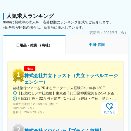
＼1日のスケジュール例／
変更の範囲：会社の定める業務
8:30 業務スタート：朝礼で情報共有をしたり、提案資料の準備を
行います。
人気求人ランキング
9:00 アポイント訪問：新メニューの提案や、具体的な展開方法な
dodaに掲載中の求人を、応募数順にランキング形式でご紹介します。
ど、1時間程度の商談をします。
※応募数が同数の場合は、新着順に表示しています。
10:00 定期訪問：1日10件～15件程度訪問します。1件あたり10分
更新日：
2026/8/7（金）
程度、立ち話がメインで、新商品のご紹介や導入商品のフォロー
などを行います。
中国･四国
日用品・雑貨 （商社）
17:30 帰社：必要に応じて翌日の提案資料の準備などを行いま
す。
■教育・研修体制：
・入社後は1週間本社研修があり、その後に現場へ配属され、更に
New
1～2ヶ月の営業同行を中心とした現場研修があります。営業同行
株式会社共立トラスト（共立トラベルエージ
と並行してメーカーによる基礎知識研修や商品の研修も実施しま
ェンシー）
す。専門知識を身につける教育体制は万全です。
自社旅行ツアーをPRするライター／未経験OK／年休120日
・階層別研修や、強みにフォーカスしたコーチング、成功事例の
【転勤なし／本社勤務】東京都千代田区神田駿河台2-5-4 お茶の水中央ビル6階◆アクセス「御茶ノ水駅」から徒歩4分「新御茶ノ水駅」から徒歩6分「神保町駅」から徒歩11分
共有など、人材育成に注力しています。
月給22万円～32万円＋賞与（1～2回）※経験・年齢・能力・前職給与を考慮のうえ、決定します。
掲載予定期間：
■当社の魅力：
2026/6/25（木）
〜
2026/9/23（水）
・創業80年、10年以上業績は常に安定成長、直近5年で70％伸長
気になる
更新日：
2026/7/1（水）
しています！
・明確な評価制度 四半期ごとの上長面談を実施をしており、成果
だけではなく、目標に対する行動の質や量など、公平性の高い評
株式会社ドウシシャ【プライム市場】
価制度を用いております。営業スキルに磨きをかけることが給与