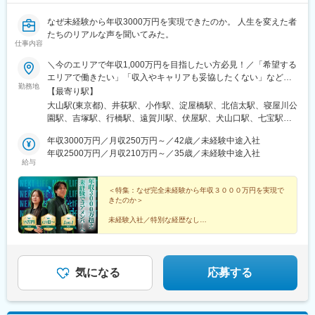
なぜ未経験から年収3000万円を実現できたのか。 人生を変えた者
たちのリアルな声を聞いてみた。
仕事内容
＼今のエリアで年収1,000万円を目指したい方必見！／「希望する
エリアで働きたい」「収入やキャリアも妥協したくない」など、
勤務地
一人ひとりの希望や生活環境を伺い、最適な配属先を決定します
【最寄り駅】
◎地域に根ざして働きつつ、キャリアアップや高収入を目指せる
大山駅(東京都)、井荻駅、小作駅、淀屋橋駅、北信太駅、寝屋川公
環境をご用意しています。【本社】 大阪府大阪市中央区伏見町4
園駅、吉塚駅、行橋駅、遠賀川駅、伏屋駅、犬山口駅、七宝駅、
丁目2-7 PMO淀屋橋4階 【その他エリア】関西／東海／中国／関
和泉多摩川駅、三ツ境駅、鴨宮駅、朝霞台駅、大野原駅、東岩槻
東エリアを中心としたプロジェクト先（勤務地は、ご希望や現在
年収3000万円／月収250万円～／42歳／未経験中途入社
駅、九重駅、滑河駅、大網駅、蛍池駅、三木駅(神戸電鉄線)、山陽
のお住まいを考慮して決定します◎）※転居を伴う転勤はありませ
年収2500万円／月収210万円～／35歳／未経験中途入社
網干駅、山城青谷駅、五位堂駅、学園前駅(奈良県)、三瀬谷駅、亀
給与
ん。
山駅(三重県)、日野駅(滋賀県)、堅田駅、近江長岡駅、宇治駅(奈良
線)、久津川駅、和歌山港駅、前橋大島駅、吉井駅(群馬県)、つく
＜特集：なぜ完全未経験から年収３０００万円を実現で
ば駅、下妻駅、高久駅、ゆいの杜東駅、西ノ口駅、磐田駅、土岐
きたのか＞
市駅、鵜沼宿駅、モレラ岐阜駅、上田駅、新居浜駅、伊予三島
駅、川之江駅、高島駅(岡山県)、早島駅、高瀬駅(香川県)、滝の茶
未経験入社／特別な経歴なし
屋駅、具同駅、あき総合病院前駅、山田西町駅、廿日市駅、広
コアメンバーで、年収１０００万円、２０００万円、３
駅、石井駅(徳島県)、阿波山川駅、南小松島駅、美川駅、野々市駅
０００万円を実現した者たち。
(ＩＲいしかわ鉄道線)、西加積駅、東野尻駅、三沢駅(青森県)、板
柳駅、脇ノ沢駅、石鳥谷駅、矢幅駅、扇田駅、十文字駅、原ノ町
人生を変えた、リアルな声を集めました。
気になる
応募する
駅、保原駅、会津若松駅、南鳥海駅、鶴岡駅、赤湯駅、卸町駅(宮
▼続きは特集記事へ▼
城県)、長町一丁目駅、くりこま高原駅、ハーモニーホール駅、奈
古駅、糸島高校前駅、石橋駅(長崎県)、松浦駅、津久見駅、浜崎