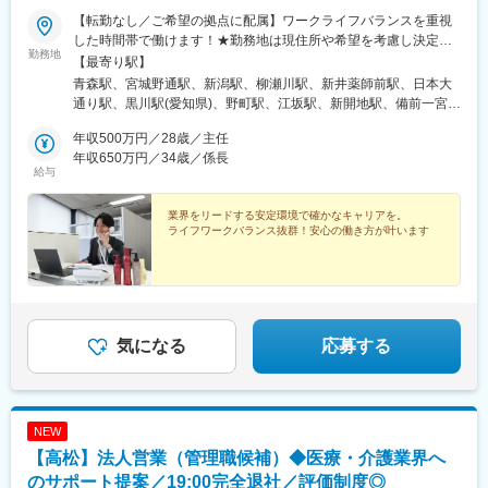
【転勤なし／ご希望の拠点に配属】ワークライフバランスを重視
した時間帯で働けます！★勤務地は現住所や希望を考慮し決定し
勤務地
ます★直行直帰も可能！★時差勤務制度アリ■ルート営業【全国の
【最寄り駅】
各営業所で積極採用中】住所詳細は「勤務地一覧」をご覧くださ
青森駅、宮城野通駅、新潟駅、柳瀬川駅、新井薬師前駅、日本大
い。＜募集エリア（全14拠点）＞青森・仙台・新潟・埼玉・東
通り駅、黒川駅(愛知県)、野町駅、江坂駅、新開地駅、備前一宮
京・横浜・名古屋・金沢・大阪・神戸・広島・岡山・福岡・熊本
駅、的場町駅、吉塚駅、動植物園入口駅、仙台駅、沼袋駅、石川
■OEM営業＜東京事務所＞東京都中野区新井5丁目22-8 3F※受動喫
年収500万円／28歳／主任
町駅、志賀本通駅、湊川駅、段原一丁目駅、仙台駅(地下鉄)、関内
煙対策あり：屋内禁煙
年収650万円／34歳／係長
駅、清水駅(愛知県)、湊川公園駅、猿猴橋町駅
給与
業界をリードする安定環境で確かなキャリアを。
ライフワークバランス抜群！安心の働き方が叶います
気になる
応募する
NEW
【高松】法人営業（管理職候補）◆医療・介護業界へ
のサポート提案／19:00完全退社／評価制度◎