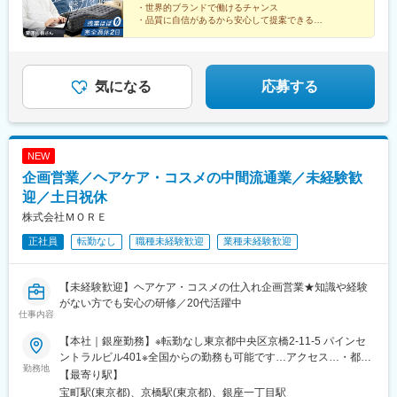
・世界的ブランドで働けるチャンス
・品質に自信があるから安心して提案できる
・営業の知見を活かして、商品開発にも挑戦
・日本人の睡眠の質向上に貢献できる
・残業ほぼゼロを推進する社風です
気になる
応募する
NEW
企画営業／ヘアケア・コスメの中間流通業／未経験歓
迎／土日祝休
株式会社ＭＯＲＥ
正社員
転勤なし
職種未経験歓迎
業種未経験歓迎
【未経験歓迎】ヘアケア・コスメの仕入れ企画営業★知識や経験
がない方でも安心の研修／20代活躍中
仕事内容
【本社｜銀座勤務】※転勤なし東京都中央区京橋2-11-5 パインセ
ントラルビル401※全国からの勤務も可能です…アクセス…・都営
勤務地
浅草線「宝町駅」より徒歩30秒・東京メトロ銀座線「京橋駅」よ
【最寄り駅】
り徒歩3分・東京メトロ有楽町線「銀座一丁目駅」より徒歩8分・
宝町駅(東京都)、京橋駅(東京都)、銀座一丁目駅