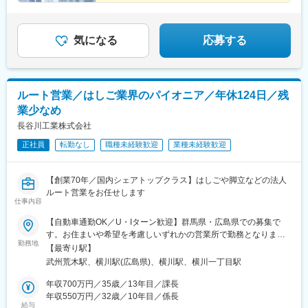
気になる
応募する
ルート営業／はしご業界のパイオニア／年休124日／残
業少なめ
長谷川工業株式会社
正社員
転勤なし
職種未経験歓迎
業種未経験歓迎
【創業70年／国内シェアトップクラス】はしごや脚立などの法人
ルート営業をお任せします
仕事内容
【自動車通勤OK／U・Iターン歓迎】群馬県・広島県での募集で
す。お住まいや希望を考慮しいずれかの営業所で勤務となりま
勤務地
す。■北関東営業所群馬県邑楽郡千代田町上中森652-1＜アクセス
【最寄り駅】
＞秩父鉄道秩父本線「武州荒木駅」より車で12分■広島営業所広
武州荒木駅、横川駅(広島県)、横川駅、横川一丁目駅
島県広島市西区打越町14-2 Rana 1階＜アクセス＞各線「横川
駅」より徒歩2分※入社時点での転勤予定やローテーションでの配
年収700万円／35歳／13年目／課長
置換えはなし。将来的にキャリアアップや人員状況などにより打
年収550万円／32歳／10年目／係長
給与