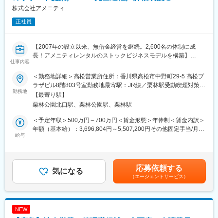
株式会社アメニティ
正社員
【2007年の設立以来、無借金経営を継続。2,600名の体制に成
長！アメニティレンタルのストックビジネスモデルを構築】
仕事内容
事業のさらなる拡大を見据え、各営業所における営業体制の強化
を図るため、このたび新たな仲間をお迎えすることとなりまし
＜勤務地詳細＞高松営業所住所：香川県高松市中野町29-5 高松プ
た。
ラザビル8階803号室勤務地最寄駅：JR線／栗林駅受動喫煙対策：
勤務地
屋内全面禁煙変更の範囲：会社の定める事業所
【最寄り駅】
■業務詳細：
栗林公園北口駅、栗林公園駅、栗林駅
病院や介護施設に向けて、入院・入所時に必要な衣類やタオル、
日用品などをレンタルできる「アメニティサポートシステム」を
＜予定年収＞500万円～700万円＜賃金形態＞年俸制＜賃金内訳＞
提案する営業です。ニーズに応じて、人材派遣・紹介サービスや
年額（基本給）：3,696,804円～5,507,200円その他固定手当/月：
院内売店の運営代行サービスも提案していきます。
給与
30,000円固定残業手当/月：78,600円～104,400円（固定残業時間
30時間0分/月）超過した時間外労働の残業手当は追加支給＜月額
主な営業活動は新規提案営業と既存フォローの両輪です。 社会貢
＞416,667円～593,333円（12分割）（一律手当を含む）＜昇給有
献性も高く、今後の高齢化社会において成長が見込める成長産業
無＞有＜残業手当＞有＜給与補足＞・年収：月額×12ヵ月分・評
応募依頼する
です。 また、病院や介護施設の業務軽減に貢献する事で、患者
気になる
価：年2回（4月・10月/売上実績だけでなく取り組み姿勢や提案プ
（エージェントサービス）
様、利用者様へのサービス向上に直結する為、大変やりがいのあ
ロセスなどの定性評価も重視）※経験や意欲次第では新しい営業所
るお仕事です。
の立ち上げに携わる可能性等もございます。賃金はあくまでも目
安の金額であり、選考を通じて上下する可能性があります。月給
■キャリアアップについて：
(月額)は固定手当を含めた表記です。
NEW
本人の頑張りを昇給、昇格にて評価される制度が御座います。ま