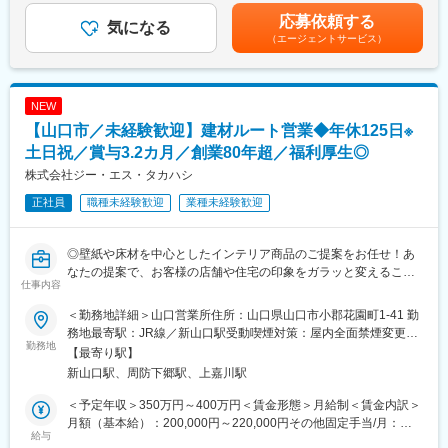
■就業環境：
じて上下する可能性があります。月給(月額)は固定手当を含めた表
応募依頼する
■当社の魅力：
・誰にでもキャリアアップのチャンスがある企業です。同社はダ
気になる
記です。
（エージェントサービス）
・創業80年、10年以上業績は常に安定成長、直近5年で70％伸長
イバーシティを推進しており、キャリアアップしている女性社員
しています！
も多く在籍しています。勿論、新卒や中途社員の垣根も無く、フ
・明確な評価制度 四半期ごとの上長面談を実施をしており、成果
ラットな社風です。
だけではなく、目標に対する行動の質や量など、公平性の高い評
・10年以上黒字経営を継続している、安定した基盤のある企業で
NEW
価制度を用いております。営業スキルに磨きをかけることが給与
す。
【山口市／未経験歓迎】建材ルート営業◆年休125日※
UPの近道です。
■当社の特徴：
土日祝／賞与3.2カ月／創業80年超／福利厚生◎
変更の範囲：会社の定める業務
同社は会社組織設立から50年以上続く、手縫針の製造を起源とし
株式会社ジー・エス・タカハシ
た企業です。市場の変化に伴い、手縫針のメーカーから手芸用
正社員
職種未経験歓迎
業種未経験歓迎
品・家庭用品・日用雑貨・レジャー用品等、多岐に渡る分野の総
合雑貨企画会社へと変貌を遂げました。同社は国内外問わずより
多くの方に、顧客の心を射止めるような商品を提供することで、
◎壁紙や床材を中心としたインテリア商品のご提案をお任せ！あ
幸せの輪を広げていきたいと考えます。
なたの提案で、お客様の店舗や住宅の印象をガラッと変えること
また、企業理念に基づき、顧客に対し誠実であり常にクリーンで
仕事内容
ができます。
ある組織を目指しています。
◎半年間は「壁紙とは」「取り付け方」など商材知識を覚え、お
＜勤務地詳細＞山口営業所住所：山口県山口市小郡花園町1-41 勤
客様対応になれるところからスタートします！これまで業種業界
■同社の企業理念：
務地最寄駅：JR線／新山口駅受動喫煙対策：屋内全面禁煙変更の
問わず、様々な経験をお持ちの方が入社し、活躍されておりま
勤務地
1）「モノ創りの精神」を通じて社会に価値を提供します。…モノ
範囲：会社の定める事業所
【最寄り駅】
す！
創りの精神を持ち、製造業としてモノを通して社会及び人々に価
新山口駅、周防下郷駅、上嘉川駅
◎完全週休2日制、土日祝休み、年休125日、携帯電話は会社に置
値を提供します。
いて帰るなど、ワークライフバランスが取れる環境です。
2）「平等主義の精神」を通じて社会の豊かさを追求します。…顧
＜予定年収＞350万円～400万円＜賃金形態＞月給制＜賃金内訳＞
客、取引先、社員等全てのステークホルダーに平等主義を貫き、
月額（基本給）：200,000円～220,000円その他固定手当/月：
■仕事内容：
給与
皆様の豊かさを追求します。
10,000円固定残業手当/月：70,000円（固定残業時間45時間0分/