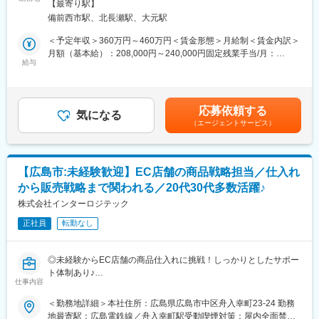
面禁煙変更の範囲：会社の定める事業所
ご自宅から事前に配布された棚割りをもとに担当店へ直行し、1店
【最寄り駅】
などを扱うルート営業をお任せします。
舗目に到着しましたら上記業務を実施いただきます。終了後は貸
備前西市駅、北長瀬駅、大元駅
単なる商品販売ではなく、サロンの悩みや目指す姿に寄り添いな
与携帯から業務報告をお願いしております。
がら、最適な提案・サポートを行う仕事です。
＜予定年収＞360万円～460万円＜賃金形態＞月給制＜賃金内訳＞
営業未経験の方でも、充実した研修とフォロー体制があるため安
月額（基本給）：208,000円～240,000円固定残業手当/月：
■魅力点
心してスタートできます。
給与
52,000円～60,000円（固定残業時間31時間30分/月）超過した時
・陳列業務のみの長期就業もしくは営業職へのキャリアパスあり
間外労働の残業手当は追加支給＜月給＞260,000円～300,000円
◎
＜具体的には…＞
（一律手当を含む）＜昇給有無＞有＜残業手当＞有＜給与補足＞※
・有給消化希望による連休取得も可能◎
メイン業務は「既存顧客との関係構築」です。定期訪問を行い、
給与詳細は前職を考慮し、当社規定により決定します。■昇給：年
・正社員登用制度：上長の推薦があれば最短1年後から面接試験の
応募依頼する
関係性を築いて頂きます。
気になる
1回■賞与：年2回（7月、12月） ※賞与実績3.5ヶ月分賃金はあく
機会あり◎
（エージェントサービス）
定期訪問時に新商品のご案内、お困りごとのヒアリング、購入頂
までも目安の金額であり、選考を通じて上下する可能性がありま
・営業社員から資料の通達やその資料の説明等はリモートで説明
いた商品のフォローなどを行います。
す。月給(月額)は固定手当を含めた表記です。
があり、それをもとに店舗に直接行って作業可能◎
必要に応じてアポイントを取得し、新規出店に向けた打合せや美
容室の売上アップのためのキャンペーンや新メニューの企画・提
■当社の強み
【広島市:未経験歓迎】EC店舗の商品戦略担当／仕入れ
案などを行います。
当社は、従来の「卸」の枠を超え、販売・管理だけでなく情報を
から販売戦略まで関われる／20代30代多数活躍♪
1日の訪問件数は担当エリアごとにご自身で計画立ててスケジュー
も提供する提案型営業を提唱しています。小売業支援システムを
ルを組んで頂きます。
株式会社インターロジテック
駆使し、売場開設・運営のご相談など多角的なコンサルティング
を行えるサポート体制を整えています。
正社員
転勤なし
＼1日のスケジュール例／
8:30 業務スタート：朝礼で情報共有をしたり、提案資料の準備を
変更の範囲：会社の定める業務
行います。
◎未経験からEC店舗の商品仕入れに挑戦！しっかりとしたサポー
9:00 アポイント訪問：新メニューの提案や、具体的な展開方法な
ト体制あり♪
ど、1時間程度の商談をします。
仕事内容
◎将来は店舗運営・企画やマネジメントにも挑戦可能です！
10:00 定期訪問：1日10件～15件程度訪問します。1件あたり10分
◎20代・30代多数活躍中！経歴関係なくチームで成長できる環境
＜勤務地詳細＞本社住所：広島県広島市中区舟入幸町23-24 勤務
程度、立ち話がメインで、新商品のご紹介や導入商品のフォロー
です！
地最寄駅：広島電鉄線／舟入幸町駅受動喫煙対策：屋内全面禁煙
などを行います。