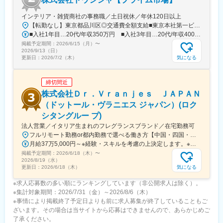
UPの近道です。
インテリア・雑貨商社の事務職／土日祝休／年休120日以上
【転勤なし】東京都品川区◎交通費全額支給■東京本社第一ビル東京都品川区東大井1-8-10＜アクセス＞りんかい線「品川シーサイド駅」B出口より、徒歩7分京浜急行線「青物横丁駅」より、徒歩10分東急大井町線・JR京浜東北線「大井町駅」より、徒歩15分※受動喫煙対策：屋内全面禁煙
変更の範囲：会社の定める業務
■入社1年目…20代/年収350万円 ■入社3年目…20代/年収400万円
掲載予定期間：
2026/6/15（月）
〜
2026/9/13（日）
気になる
更新日：
2026/7/2（木）
締切間近
株式会社Ｄｒ．Ｖｒａｎｊｅｓ ＪＡＰＡＮ
（ドットール・ヴラニエス ジャパン）(ロク
シタングルー プ)
法人営業／イタリア生まれのフレグランスブランド／在宅勤務可
フルリモート勤務or都内勤務で選べる働き方【中国・四国・九州エリア在住の場合】ご自宅を拠点としたフルリモート勤務です。担当エリアの顧客先へは直行直帰遠方の場合は出張対応あり。※出張先では車移動もございます。（AT限定可）【首都圏在住者の場合】・出張で四国/中国/九州を対応をしてしていただきます。・出張頻度：月1-2回（2泊～5泊程度）
月給37万5,000円～※経験・スキルを考慮の上決定します。※フレックスタイム制のため、時間外労働が発生した場合は、別日に勤務時間を短縮するなど、月内で調整しています。☆成果・頑張りを給与に還元年2回の面談で、半期ごとの評価をフィードバック。
掲載予定期間：
2026/6/18（木）
〜
2026/8/19（水）
気になる
更新日：
2026/6/18（木）
※求人応募数の多い順にランキングしています（非公開求人は除く）。
※集計対象期間：2026/7/31（金）～2026/8/6（木）
※事情により掲載終了予定日よりも前に求人募集が終了していることもご
ざいます。その場合は当サイトから応募はできませんので、あらかじめご
了承ください。