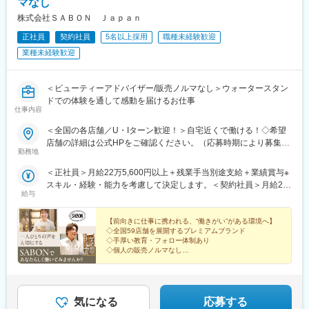
マなし
株式会社ＳＡＢＯＮ Ｊａｐａｎ
正社員
契約社員
5名以上採用
職種未経験歓迎
業種未経験歓迎
＜ビューティーアドバイザー/販売ノルマなし＞ウォータースタン
ドでの体験を通して感動を届けるお仕事
仕事内容
＜全国の各店舗／U・Iターン歓迎！＞自宅近くで働ける！◇希望
店舗の詳細は公式HPをご確認ください。（応募時期により募集勤
勤務地
務地が充足している場合があります）◇WEBでの会社説明会も随
時実施中！【北海道・東北】仙台パルコ【関東】ルミネ新宿ルミ
＜正社員＞月給22万5,600円以上＋残業手当別途支給＋業績賞与※
ネ池袋西武池袋ルミネ横浜ルミネ大宮銀座松屋通りルミネ有楽町
スキル・経験・能力を考慮して決定します。＜契約社員＞月給22
渋谷ヒカリエShinQs渋谷マークシティキラリナ京王吉祥寺ルミネ
給与
万5,600円以上＋残業手当別途支給※スキル・経験・能力を考慮し
町田ルミネ北千住京急上大岡大船ルミネウィング調布パルコグラ
て決定します。
ンデュオ立川パルコヤ上野浦和パルコ千葉ペリエ高崎オーパFKD
【前向きに仕事に携われる、“働きがい”がある環境へ】
インターパーク水戸京成百貨店【北陸】金沢フォーラス【東海】
◇全国59店舗を展開するプレミアムブランド
◇手厚い教育・フォロー体制あり
ジェイアール名古屋タカシマヤ名古屋パルコ浜松遠鉄【関西】ル
◇個人の販売ノルマなし
クア大阪うめだ阪急高島屋大阪天王寺ミオ京都烏丸JR京都伊勢丹
◇残業少なめ！年休120日以上
京都高島屋S.C.大丸神戸【中国・四国】岡山一番街いよてつ高島
◇月1点、SABON製品を支給
屋【九州】岩田屋本店博多阪急沖縄パルコシティアミュプラザ長
◇製品購入時30％割引
崎新館大分トキハ
気になる
応募する