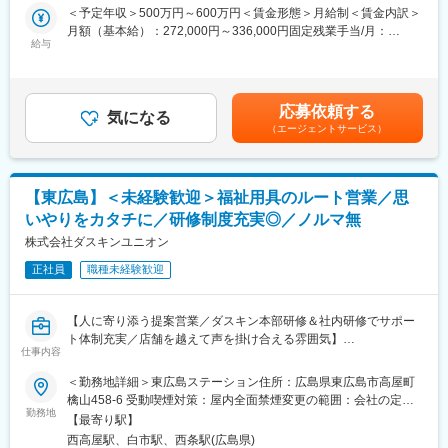
・電話受注からスタート
財務を中心に管理部門の幅広い業務に携わっていただきます。
＜予定年収＞500万円～600万円＜賃金形態＞月給制＜賃金内訳＞
まずは実務を習得し、その後は管理部長が担っている領域も徐々
月額（基本給）：272,000円～336,000円固定残業手当/月：
★3か月～半年
に引き継いでいただきます。
給与
68,000円～84,000円（固定残業時間31時間30分/月）超過した時
先輩とのOJTを進めて営業方法を覚えます。
会社の秘匿性のある情報を管理頂く重要なポジションです。
間外労働の残業手当は追加支給＜月給＞340,000円～420,000円
▼具体的には
（一律手当を含む）＜昇給有無＞有＜残業手当＞有＜給与補足＞■
■同社について：
・月次／年次決算業務（顧問税理士とのコミュニケーション含
昇給：年1回■賞与：年2回（7月、12月）※過去実績3.1ヶ月分賃金
応募依頼する
福岡市天神に本社を構える、インテリアの総合商社として、メー
む）
気になる
はあくまでも目安の金額であり、選考を通じて上下する可能性が
（エージェントサービス）
カーと内装業者との橋渡しを担ってます。商品の取扱数は九州ト
・給与計算・勤怠管理（秘匿性の高い情報のため給与計算・勤怠
あります。月給(月額)は固定手当を含めた表記です。
ップクラスです。
管理をお任せしています）
地域に密着した営業活動と 迅速な商品の流通、きめ細やかなサー
・決算に使用する在庫資産データ管理
ビス体制の確立をめざして、九州一円にネットワークを整備。福
・銀行や外部機関とのやり取り
【東広島】＜未経験歓迎＞福祉用具のルート営業／思
岡市天神の本社を拠点とし、福岡東・福岡西・福岡南・北九州・
・管理部長の業務サポート
いやりをカタチに／研修制度充実◎／ノルマ無
山口・長崎・熊本・大分・宮崎・鹿児島に営業所、久留米に出張
※会計事務所のサポートがあるため、経理業務の難易度は高くあり
所を展開しています。また、沖縄には総代理店を持ち、福岡本社
ません。
株式会社ダスキンユニオン
との密接な連携のもと、地域特有のニーズの発掘と地場の特性に
※まずは既存メンバーと連携しながら業務に慣れていただきます。
正社員
職種未経験歓迎
密着した活動を展開しています。
■このような方を求めています：
変更の範囲：会社の定める業務
・会社の数字を理解し、経営に近い立場で働きたい
【人に寄り添う提案営業／ダスキン本部研修＆社内研修でサポー
・金融業界にて決算書分析による与信判断や財務分析をされてい
ト体制充実／店舗を越えて声を掛け合える雰囲気】
た方
仕事内容
ダスキンFCトップクラスの実績を誇る当社にて、福祉用具のルー
＜勤務地詳細＞東広島ステーション住所：広島県東広島市高屋町
■入社後の流れ：
ト営業をお任せします。
檎山458-6 受動喫煙対策：屋内全面禁煙変更の範囲：会社の定め
入社後に1週間、当社についての基礎研修を行います。その後経理
「ありがとう」が直接届く、社会貢献性の高いお仕事です。
勤務地
る事業所
に配属、部門で研修を行います。
【最寄り駅】
西高屋駅、白市駅、西条駅(広島県)
■業務概要