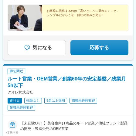
診させていただく可能性があります。※受動喫煙対策：屋内全面禁
煙
お客様に提供するのは「高いところに登れる」こと。
シンプルだからこそ、自社の強みが光る！
気になる
応募する
締切間近
ルート営業・OEM営業／創業60年の安定基盤／残業月
5h以下
クオレ株式会社
正社員
転勤なし
5名以上採用
職種未経験歓迎
業種未経験歓迎
【未経験OK！】美容室向け商品のルート営業／他社ブランド製品
の開発・製造受託のOEM営業
仕事内容