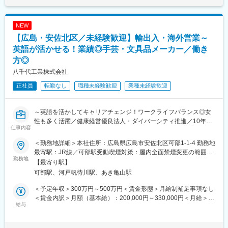
いた商品のフォローなどを行います。
あり、選考を通じて上下する可能性があります。月給(月額)は固定
必要に応じてアポイントを取得し、新規出店に向けた打合せや美
手当を含めた表記です。
容室の売上アップのためのキャンペーンや新メニューの企画・提
NEW
案などを行います。
【広島・安佐北区／未経験歓迎】輸出入・海外営業～
1日の訪問件数は担当エリアごとにご自身で計画立ててスケジュー
ルを組んで頂きます。
英語が活かせる！業績◎手芸・文具品メーカー／働き
方◎
＼1日のスケジュール例／
八千代工業株式会社
8:30 業務スタート：朝礼で情報共有をしたり、提案資料の準備を
行います。
正社員
転勤なし
職種未経験歓迎
業種未経験歓迎
9:00 アポイント訪問：新メニューの提案や、具体的な展開方法な
ど、1時間程度の商談をします。
10:00 定期訪問：1日10件～15件程度訪問します。1件あたり10分
～英語を活かしてキャリアチェンジ！ワークライフバランス◎女
程度、立ち話がメインで、新商品のご紹介や導入商品のフォロー
性も多く活躍／健康経営優良法人・ダイバーシティ推進／10年以
仕事内容
などを行います。
上黒字経営・安定性◎～
17:30 帰社：必要に応じて翌日の提案資料の準備などを行いま
■業務内容：
＜勤務地詳細＞本社住所：広島県広島市安佐北区可部1-1-4 勤務地
す。
主に北米やアジア圏の輸出入やベンダー管理業務、現地へのマー
最寄駅：JR線／可部駅受動喫煙対策：屋内全面禁煙変更の範囲：
ケティング（展示会等）を行います。同社は海外にも製造委託を
勤務地
会社の定める事業所
【最寄り駅】
■教育・研修体制：
行っており、その製造拠点に対する国内基準の品質監査も行いま
可部駅、河戸帆待川駅、あき亀山駅
・入社後は1週間本社研修があり、その後に現場へ配属され、更に
す。同時に、海外ニーズや最新マーケット情報を得るために展示
1～2ヶ月の営業同行を中心とした現場研修があります。営業同行
会や顧客商談も行い、社内の商品企画にフィードバックする業務
＜予定年収＞300万円～500万円＜賃金形態＞月給制補足事項なし
と並行してメーカーによる基礎知識研修や商品の研修も実施しま
も担います。
＜賃金内訳＞月額（基本給）：200,000円～330,000円＜月給＞
す。専門知識を身につける教育体制は万全です。
月に3回程度海外出張を想定しており、英語スキルを活かしてグロ
給与
200,000円～330,000円＜昇給有無＞有＜残業手当＞有＜給与補足
・階層別研修や、強みにフォーカスしたコーチング、成功事例の
ーバルに活躍できる環境が有ります。
＞※年収は経験を考慮し決定します。■賞与：年2回■決算賞与：年
共有など、人材育成に注力しています。
1回（業績による）賃金はあくまでも目安の金額であり、選考を通