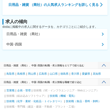
日用品・雑貨 （商社）
の人気求人ランキングを詳しく見る
求人の傾向
dodaに掲載中の求人に関するデータを、カテゴリごとにご紹介します。
日用品・雑貨 （商社）
中国･四国
日用品・雑貨 （商社）、中国･四国の転職・求人情報をエリアで絞り込む
鳥取県
島根県
岡山県
広島県
山口県
徳島県
香川県
愛媛県
高知県
日用品・雑貨 （商社）、中国･四国の転職・求人情報を職種で絞り込む
営業職
企画・管理
技術職（SE・インフラエンジニア・Webエンジニア）
技術職（組み込みソフトウェア）
技術職（機械・電気）
技術職（化学・素材・化粧品・トイレタリー）
技術職（食品・香料・飼料）
技術職・専門職（建設・建築・不動産・プラント・工場）