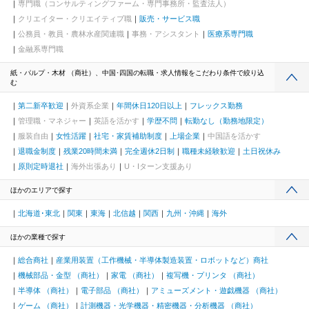
専門職（コンサルティングファーム・専門事務所・監査法人）
クリエイター・クリエイティブ職
販売・サービス職
公務員・教員・農林水産関連職
事務・アシスタント
医療系専門職
金融系専門職
紙・パルプ・木材 （商社）、中国･四国の転職・求人情報をこだわり条件で絞り込
む
第二新卒歓迎
外資系企業
年間休日120日以上
フレックス勤務
管理職・マネジャー
英語を活かす
学歴不問
転勤なし（勤務地限定）
服装自由
女性活躍
社宅・家賃補助制度
上場企業
中国語を活かす
退職金制度
残業20時間未満
完全週休2日制
職種未経験歓迎
土日祝休み
原則定時退社
海外出張あり
U・Iターン支援あり
ほかのエリアで探す
北海道･東北
関東
東海
北信越
関西
九州・沖縄
海外
ほかの業種で探す
総合商社
産業用装置（工作機械・半導体製造装置・ロボットなど）商社
機械部品・金型 （商社）
家電 （商社）
複写機・プリンタ （商社）
半導体 （商社）
電子部品 （商社）
アミューズメント・遊戯機器 （商社）
ゲーム （商社）
計測機器・光学機器・精密機器・分析機器 （商社）