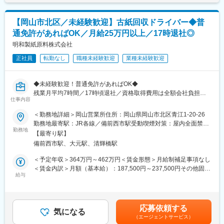
た、同年には省エネ・保全・環境事業を立ち上げ、紙パルプ製造
売り上げ構成：洋紙（加工原紙・印刷用紙等）4割、家庭紙（トイ
工場や紙加工場をはじめとする生産施設に対しソリューション提
レットペーパー等）が4割、加工製品等が2割となっており、今後
案を展開。製販一体の運営構築を推進することで、更なる企業価
【岡山市北区／未経験歓迎】古紙回収ドライバー◆普
は加工製品に力を入れていき、よりお客様のニーズにあった付加
値向上に取り組んでいます。
通免許があればOK／月給25万円以上／17時退社◎
価値の高い商品を増やしていく計画です。
またコロナの影響もあり、タオルペーパーや不織布（マスク、ウ
明和製紙原料株式会社
変更の範囲：本文参照
ェットティッシュなど）の売上が伸びています。
正社員
転勤なし
職種未経験歓迎
業種未経験歓迎
■研修について
まずは入社後商品を覚えていただくため受発注や倉庫での入出荷
業務を体験いただきます。その後、3ヶ月程度先輩と同行しＯＪＴ
◆未経験歓迎！普通免許があればOK◆
でお客様や営業の流れを覚えていただきます。
残業月平均7時間／17時頃退社／資格取得費用は全額会社負担／
■組織構成
仕事内容
転勤なし
男性31名・女性9名の全40名（うち正規雇用40名）です。就業場
＜勤務地詳細＞岡山営業所住所：岡山県岡山市北区青江1-20-26
所は14名(うち営業4名/40～50代男性）です。
■職務内容：
勤務地最寄駅：JR各線／備前西市駅受動喫煙対策：屋内全面禁煙
社員同士の仲がよくアットホームな雰囲気で、経営陣とも距離が
「運転が好き」
勤務地
変更の範囲：無
近く、気軽に相談できる風通しの良い環境です。
【最寄り駅】
「身体を動かす仕事がしたい」
■キャリアパス
備前西市駅、大元駅、清輝橋駅
「岡山で長く働きたい」
メンバー⇒主任⇒係長⇒課長⇒部長とステップアップ可能です。
そんな方にぴったりのお仕事です。
＜予定年収＞364万円～462万円＜賃金形態＞月給制補足事項なし
■当社の魅力
お任せするのは、岡山県内の商業施設や企業を回り、段ボールな
＜賃金内訳＞月額（基本給）：187,500円～237,500円その他固定
1760年の創業以来、紙ひとすじのプロフェッショナルとして、紙
どの古紙を回収する仕事。回収した古紙はリサイクルされ、新た
給与
手当/月：65,000円～82,500円＜月給＞252,500円～320,000円＜
文化の発展と共に歩みを続けてきました。
な紙製品へと生まれ変わります。環境保全にも貢献できる、社会
昇給有無＞有＜残業手当＞有＜給与補足＞※提示予定年収には賞与
時は流れ生活の営みは大きく変化しましたが、依然として紙は、
に必要とされ続ける仕事です。
（2.0ヶ月分） 及び 平均残業７ｈ分を含んでいます。■昇給：年1
文化や産業のバロメーター、あらゆるシーンで現代社会を支えて
配送エリアは岡山県内が中心で、長距離運転はありません。決ま
回（6月）■賞与：年2回（5月・11月）賃金はあくまでも目安の金
います。紙のまちに拠点を置き紙ひとすじに歩んできた当社は、
応募依頼する
ったルートを回ることが多く、仕事の流れも覚えやすいため、ド
気になる
額であり、選考を通じて上下する可能性があります。月給(月額)は
お客様に最適な製品を企画・構築・提案することで、創業以来の
（エージェントサービス）
ライバー未経験の方も安心してスタートできます。
固定手当を含めた表記です。
変わらぬ心で「紙」と「社会」とを結び付けていきたいと考えて