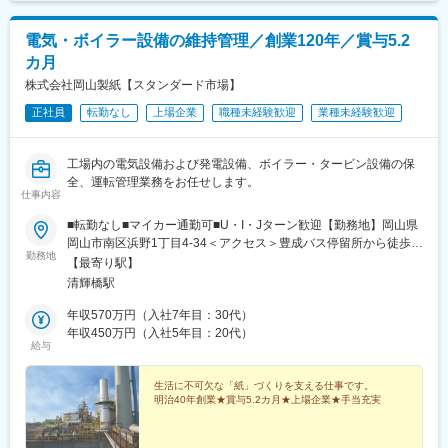
電気・ボイラー設備の維持管理／創業120年／賞与5.2
カ月
株式会社岡山製紙【スタンダード市場】
正社員
転勤なし
上場企業
職種未経験歓迎
業種未経験歓迎
工場内の電気設備および発電設備、ボイラー・タービン設備の保
全、運転管理業務をお任せします。
仕事内容
■転勤なし■マイカー通勤可■U・I・Jターン歓迎【勤務地】岡山県
岡山市南区浜野1丁目4-34＜アクセス＞豊成バス停留所から徒歩
勤務地
10分＜受動喫煙対策＞敷地内喫煙可能場所あり
【最寄り駅】
清輝橋駅
年収570万円（入社7年目：30代）
年収450万円（入社5年目：20代）
給与
生活に不可欠な「紙」づくりを支える仕事です。
明治40年創業★賞与5.2カ月★上場企業★手当充実