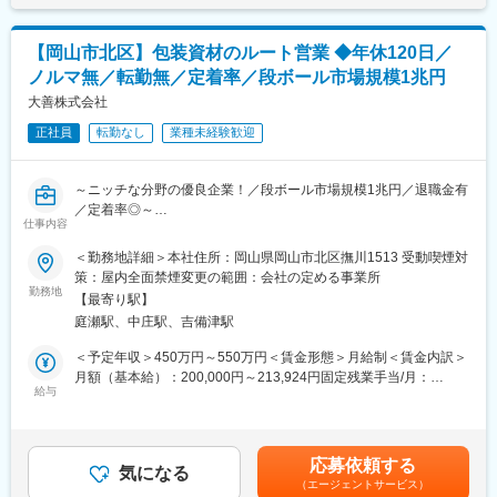
円（50歳）賃金はあくまでも目安の金額であり、選考を通じて上
お客様の関係構築や、企画・提案活動に専念できます！
下する可能性があります。月給(月額)は固定手当を含めた表記で
す。
【岡山市北区】包装資材のルート営業 ◆年休120日／
（3）毎年給与が上がる！安定性バツグン！
ノルマ無／転勤無／定着率／段ボール市場規模1兆円
長く活躍してくれている社員を大事にしたいという思いのもと、
毎年の昇給で多くの社員の給料が上がる仕組みを築き上げていま
大善株式会社
す。
正社員
転勤なし
業種未経験歓迎
活躍・意欲次第で、主任→主査→次長とステップアップしていく
ことも可能！
長くじっくりとキャリアを形成していける環境です！
～ニッチな分野の優良企業！／段ボール市場規模1兆円／退職金有
／定着率◎～
【具体的な業務内容】
仕事内容
取引先のメーカーに対して、商品の大きさや形、色、壊れやすさ
★魅力ポイント★
＜勤務地詳細＞本社住所：岡山県岡山市北区撫川1513 受動喫煙対
などに合わせてオリジナルのダンボール・エコボードを企画・提
（1）成長産業！段ボール業界は需要大！
策：屋内全面禁煙変更の範囲：会社の定める事業所
案します！
市場規模1兆円：2021年から2027年の予測期間において、世界の
勤務地
【最寄り駅】
段ボール市場は6.5%以上の健全な成長率が見込まれています！
・お客様との打ち合わせ（サイズや印刷デザインなど）
庭瀬駅、中庄駅、吉備津駅
当社ではリサイクルが100％可能なダンボールの企画・製造、新
・段ボールサンプルを持参し、サイズチェック！
素材「エコボード」開発など、地球に優しいダンボールの開発に
＜予定年収＞450万円～550万円＜賃金形態＞月給制＜賃金内訳＞
・デザイン版下を社内で構成し、お客様へ提出・確認。
注力しています。
月額（基本給）：200,000円～213,924円固定残業手当/月：
・サイズ・デザイン共にお客様のＯＫが出ると製品化へ！！
給与
61,215円～65,476円（固定残業時間40時間0分/月）超過した時間
※お客様のほとんどが10年以上の取引のある顧客のため未経験の
あなたのアイデアを活かせます！
外労働の残業手当は追加支給＜月給＞261,215円～279,400円（一
方でも安心
「企画から素材選定、納品まで一貫して対応できるのが当社の強
律手当を含む）＜昇給有無＞有＜残業手当＞有＜給与補足＞※経
み。」
験・年齢・能力などを考慮のうえ、当社規定により決定します。■
【組織構成】
応募依頼する
新製品や規格変更など既存顧客からの受注が多くを占めておりま
気になる
昇給：年1回（4月）■賞与：年2回（7月・12月）※過去実績3.5ヶ
岡山本社の営業：7名（30代~70代）
（エージェントサービス）
す。
月分■モデル年収：460万円（34歳）／550万円（39歳）／650万