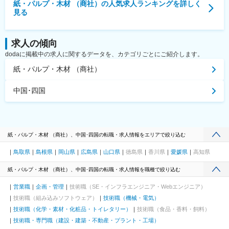
紙・パルプ・木材 （商社）
の人気求人ランキングを詳しく
見る
求人の傾向
dodaに掲載中の求人に関するデータを、カテゴリごとにご紹介します。
紙・パルプ・木材 （商社）
中国･四国
紙・パルプ・木材 （商社）、中国･四国の転職・求人情報をエリアで絞り込む
鳥取県
島根県
岡山県
広島県
山口県
徳島県
香川県
愛媛県
高知県
紙・パルプ・木材 （商社）、中国･四国の転職・求人情報を職種で絞り込む
営業職
企画・管理
技術職（SE・インフラエンジニア・Webエンジニア）
技術職（組み込みソフトウェア）
技術職（機械・電気）
技術職（化学・素材・化粧品・トイレタリー）
技術職（食品・香料・飼料）
技術職・専門職（建設・建築・不動産・プラント・工場）