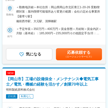
会社～
■入社後：
専門的な知識は、入社後先輩が丁寧に指導します。
＜勤務地詳細＞本社住所：岡山県岡山市北区青江1-20-26 受動喫
■募集背景：
社外の研修に参加して知識を習得してもらいます。
煙対策：屋内喫煙可能場所あり変更の範囲：会社の定める事業所
私たちは古紙リサイクルを軸に、環境・資源循環型社会の実現に
勤務地
【最寄り駅】
取り組んできました。
■雇用形態について
備前西市駅、大元駅、清輝橋駅
現在、さらなる事業拡大と新規事業創出を見据え、工場設備や施
当初契約社員での登用となりますが、1.5カ月の期間後正社員登用
設開発を中核となって担っていただく技術職の採用を進めていま
が前提となります。過去10数年のうち登用とならなかったのは１
＜予定年収＞350万円～400万円＜賃金形態＞月給制＜賃金内訳＞
す。
件のみです（本人から更新しない申出があった場合のみ）
月額（基本給）：185,000円～235,000円その他固定手当/月：
入社後は既存工場の設備メンテナンスからスタートし、将来的に
給与
65,000円＜月給＞250,000円～300,000円＜昇給有無＞有＜残業手
は新規工場・設備開発にも携わっていただきたいと考えていま
■当社の特徴：
当＞有＜給与補足＞※経験・能力を考慮し決定します。■昇給：年
す。
1948年、初代・本田賢二が市内金生町に「本田薬局」を創業開店
1回（6月）■賞与：年2回（5月・11月）賃金はあくまでも目安の
したことが、今日の当社の起源となります。当初は「紙のまち川
金額であり、選考を通じて上下する可能性があります。月給(月額)
応募依頼する
■仕事内容：
気になる
之江」にあって主に製紙用薬品を販売しており、やがて産地製造
は固定手当を含めた表記です。
（エージェントサービス）
紙のリサイクルを行う工場設備のメンテナンス・保守・設備管理
業者の様々な要望に応え地域になくてはならない企業を目指し、
などをお任せします。
多岐に亘る諸原料や中間材を供給していくことを生業とするビジ
ネスモデルへと大きく転換を図ってまいりました。現在は「豊か
■具体的には：
な暮しをサポートする」をモットーに、他社にはない独創的商品
NEW
【入社直後～数年】
の開発、製造にも積極的に取り組んでおり、商社機能を果たすだ
【岡山市】工場の設備保全・メンテナンス◆電気工事
工場設備の点検・保全・修繕対応
けでなくメーカーとしても大きな存在感を誇っております。
外部業者との折衝、工事立ち会い
士／電気・機械の経験を活かす／創業70年以上
変更の範囲：会社の定める業務
明和製紙原料株式会社
【将来的にお任せしたい業務】
正社員
転勤なし
新規設備・施設の構想、仕様検討
新規工場・事業に伴う設備設計・導入
建築・土木・電気分野を横断する技術検討