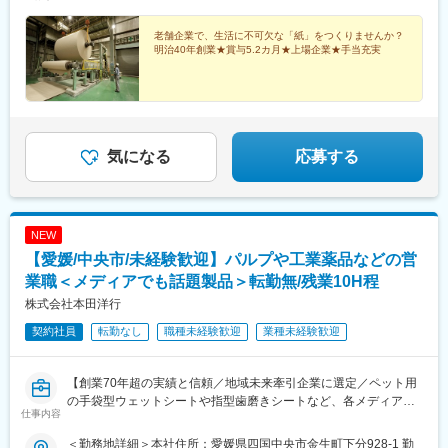
老舗企業で、生活に不可欠な「紙」をつくりませんか？
明治40年創業★賞与5.2カ月★上場企業★手当充実
気になる
応募する
NEW
【愛媛/中央市/未経験歓迎】パルプや工業薬品などの営
業職＜メディアでも話題製品＞転勤無/残業10H程
株式会社本田洋行
契約社員
転勤なし
職種未経験歓迎
業種未経験歓迎
【創業70年超の実績と信頼／地域未来牽引企業に選定／ペット用
の手袋型ウェットシートや指型歯磨きシートなど、各メディアで
仕事内容
も話題の商品を製造販売／車通勤可／残業月平均10時間以内／賞
与実績4か月分】
＜勤務地詳細＞本社住所：愛媛県四国中央市金生町下分928-1 勤