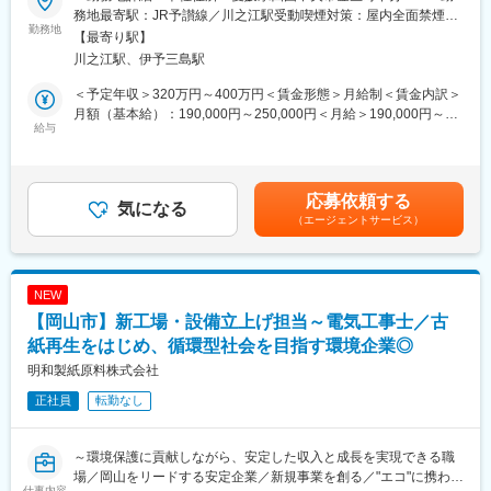
務地最寄駅：JR予讃線／川之江駅受動喫煙対策：屋内全面禁煙変
★教育体制：OJTでサポートいたします。
勤務地
更の範囲：無
【最寄り駅】
★県外や遠方の方はオンライン面接可能です。
川之江駅、伊予三島駅
★社風：穏やかな方が多く風通しのよい会社です。
＜予定年収＞320万円～400万円＜賃金形態＞月給制＜賃金内訳＞
■業務概要:
月額（基本給）：190,000円～250,000円＜月給＞190,000円～
紙、不織布を用いた衛生用品の製造・販売等を行う当社にて、商
給与
250,000円＜昇給有無＞有＜残業手当＞有＜給与補足＞※年収は年
事部門の営業をお任せいたします。
齢や経験、資格等を考慮して決定します。■賞与：年2回（過去実
績／合計4.0ヶ月分）賃金はあくまでも目安の金額であり、選考を
■業務詳細：
通じて上下する可能性があります。月給(月額)は固定手当を含めた
応募依頼する
（1） 四国中央市近郊及び全国のお客様に向けて、国内・海外か
気になる
表記です。
（エージェントサービス）
ら選んだ素材を原材料や資材として提案し採用していただく仕事
です
（2） 扱うものはパルプや原料・工業薬品・産業用資材等多岐に
わたります
NEW
（3） 従来のお客様や新規のお客様を訪問し、従来の取引に限ら
【岡山市】新工場・設備立上げ担当～電気工事士／古
ず、ご希望の商品や新たな商品を提案してもらいます
（4） 問題解決型、提案型のスタイルになります
紙再生をはじめ、循環型社会を目指す環境企業◎
（5） 国内・場合によっては海外への出張もあります
明和製紙原料株式会社
正社員
転勤なし
■特徴と魅力：
お客様とじっくり向き合い良く知り、求めている物をご提案でき
たことでお客様に喜んでいただけると達成感を感じやりがいに繋
～環境保護に貢献しながら、安定した収入と成長を実現できる職
がります。
場／岡山をリードする安定企業／新規事業を創る／"エコ"に携わる
仕事内容