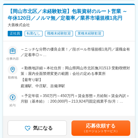
ら手に職をつけられます。
います。
製造用原料薬品を取り扱うには薬剤師資格者を責任者として配置
【岡山市北区／未経験歓迎】包装資材のルート営業 ～
■当社の魅力：
する必要がありますが、現在の薬剤師資格者は高齢のため、後任
年休120日／ノルマ無／定着率／業界市場規模1兆円
◎創業70年以上の安定企業
としての役割をお任せします。※調剤業務はありません。
◎転勤なし
■特徴と魅力：
大善株式会社
◎岡山県内中心の勤務
薬剤師資格者の配置は義務であり、当社になくてはならないポジ
正社員
転勤なし
職種未経験歓迎
業種未経験歓迎
◎残業月平均7時間程度
ションです。オンリーワンの存在として、当社の自社製品分野や
◎17時頃には退社可能
薬品分野での未来を担っていただきます。
◎資格取得費用は会社負担
■当社について：
～ニッチな分野の優良企業！／段ボール市場規模1兆円／退職金有
◎未経験入社の社員も多数活躍中
地元の製紙会社・紙加工会社へ資材を供給することをメイン事業
／定着率◎～
「ドライバー経験がないから不安」という方もご安心ください。
としています。これら資材を購入・販売する商事部門と、自社工
仕事内容
当社では未経験からスタートした社員も多く活躍しています。安
場で製造・加工して提供する製造部門があります。これらに加え
★魅力ポイント★
＜勤務地詳細＞本社住所：岡山県岡山市北区撫川1513 受動喫煙対
定した環境で新しいキャリアを始めたい方をお待ちしています。
て約5年前から、自社にて手袋型のウエットティッシュ、指サック
（1）成長産業！段ボール業界は需要大！
策：屋内全面禁煙変更の範囲：会社の定める事業所
型の歯磨きシート等の最終製品を製造し、流通に載せ、販売する
市場規模1兆円：2021年から2027年の予測期間において、世界の
勤務地
変更の範囲：会社の定める業務
メーカーとしての事業を開始しました。
【最寄り駅】
段ボール市場は6.5%以上の健全な成長率が見込まれています！
このメーカー事業では、大手が手掛けない、特色をもったニッチ
庭瀬駅、中庄駅、吉備津駅
当社ではリサイクルが100％可能なダンボールの企画・製造、新
な製品を開発し製造することを目指しており、自社ブランド品だ
素材「エコボード」開発など、地球に優しいダンボールの開発に
＜予定年収＞350万円～450万円＜賃金形態＞月給制＜賃金内訳＞
けでなく、大手からの依頼によるOEM製品の製造にも力を入れて
注力しています。
月額（基本給）：200,000円～213,924円固定残業手当/月：
います。
給与
61,215円～65,476円（固定残業時間40時間0分/月）超過した時間
あなたのアイデアを活かせます！
外労働の残業手当は追加支給＜月給＞261,215円～279,400円（一
「企画から素材選定、納品まで一貫して対応できるのが当社の強
律手当を含む）＜昇給有無＞有＜残業手当＞有＜給与補足＞※経
み。」
験・年齢・能力などを考慮のうえ、当社規定により決定します。■
応募依頼する
新製品や規格変更など既存顧客からの受注が多くを占めておりま
気になる
昇給：年1回（4月）■賞与：年2回（7月・12月）※過去実績3.5ヶ
（エージェントサービス）
す。
月分■モデル年収：460万円（34歳）／550万円（39歳）／650万
その為、新規テレアポや飛び込み等は基本的にはありません。