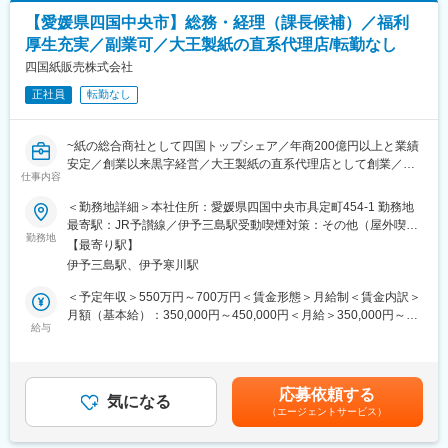
・部門方針及び営業戦略の立案 等
の構築を行い、防災・介護用品の販売拡大を推進しています。ま
【愛媛県四国中央市】総務・経理（課長候補）／福利
た、同年には省エネ・保全・環境事業を立ち上げ、紙パルプ製造
■当社について：
工場や紙加工場をはじめとする生産施設に対しソリューション提
厚生充実／副業可／大王製紙の直系代理店/転勤なし
◎大王製紙の直系代理店として、地元愛媛・四国の皆さまに大王
案を展開。製販一体の運営構築を推進することで、更なる企業価
四国紙販売株式会社
製紙の製品をより知っていただくことを目的に1999年に創業。愛
値向上に取り組んでいます。
媛県と東京都の事務所を中心に、子会社の大栄製紙、パートナー
正社員
転勤なし
会社の大王製紙等、各主要都市部に生産・物流拠点を保有してい
変更の範囲：会社の定める業務
ます。地元企業と連携・協力を図ることで紙製品において、お客
~紙の総合商社として四国トップシェア／年商200億円以上と業績
様すべてのニーズに対応可能な環境が整っていることに強みをも
安定／創業以来黒字経営／大王製紙の直系代理店として創業／副
っています。
仕事内容
業可~
◎首都圏から発信される情報・変化を見逃すことなく事業活動に
取り入れるため、2015年に東京営業所を開設。高度・多様化する
＜勤務地詳細＞本社住所：愛媛県四国中央市具定町454-1 勤務地
紙の総合商社として四国ではトップクラスのシェアを誇るととも
ニーズに対応できるビジネスモデルの形成を図っています。2016
最寄駅：JR予讃線／伊予三島駅受動喫煙対策：その他（屋外喫煙
に、紙・紙加工品の販売をはじめ、不織布等の加工事業、省エネ
年には、防災・介護用品「ウェット手袋」をプライベートブラン
勤務地
可能場所あり）変更の範囲：本文参照
【最寄り駅】
資材・防災・介護・医療用品の販売など多角的に経営を行ってお
ドとして販売。従来の販売チャネルの活用と新たな流通チャネル
伊予三島駅、伊予寒川駅
ります。
の構築を行い、防災・介護用品の販売拡大を推進しています。ま
た、同年には省エネ・保全・環境事業を立ち上げ、紙パルプ製造
＜予定年収＞550万円～700万円＜賃金形態＞月給制＜賃金内訳＞
■業務内容：
工場や紙加工場をはじめとする生産施設に対しソリューション提
月額（基本給）：350,000円～450,000円＜月給＞350,000円～
事務系の総合職社員（課長クラス）の募集になります。
案を展開。製販一体の運営構築を推進することで、更なる企業価
給与
450,000円＜昇給有無＞有＜残業手当＞有＜給与補足＞■賞与：年
下記の業務よりキャリア・適性に応じ配属します。
値向上に取り組んでいます。
2回/3.4か月分（前年度実績）■昇給：1か月あたり3,500～7,000円
【変更の範囲：会社の定める業務】
（前年度実績）賃金はあくまでも目安の金額であり、選考を通じ
変更の範囲：会社の定める業務
て上下する可能性があります。月給(月額)は固定手当を含めた表記
応募依頼する
◎経理
気になる
です。
（エージェントサービス）
・会計全般の伝票起伝、月次決算、年次決算処理
・税務申告、固定資産管理 等