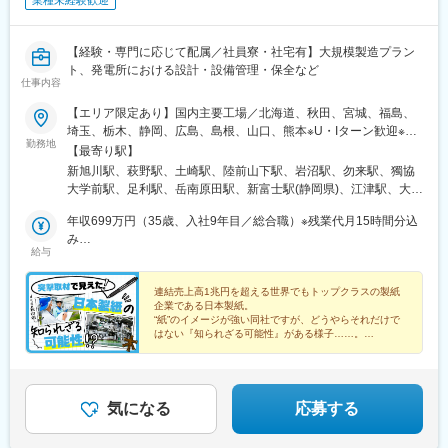
業種未経験歓迎
【経験・専門に応じて配属／社員寮・社宅有】大規模製造プラン
ト、発電所における設計・設備管理・保全など
仕事内容
【エリア限定あり】国内主要工場／北海道、秋田、宮城、福島、
埼玉、栃木、静岡、広島、島根、山口、熊本※U・Iターン歓迎※車
勤務地
通勤可・駐車場有※社員寮・社宅有（ワンルームから3LDKまでご
【最寄り駅】
ざいます。ご相談ください）※工場毎の応募状況により充足となる
新旭川駅、萩野駅、土崎駅、陸前山下駅、岩沼駅、勿来駅、獨協
場合がございます★「総合職」でのご入社の場合、初任地は石
大学前駅、足利駅、岳南原田駅、新富士駅(静岡県)、江津駅、大竹
巻・富士・岩国のいずれかとなります。 キャリア形成を目的とし
駅、岩国駅、八代駅、比奈駅
た定期的なローテーションを行うため、多くのチャレンジができ
年収699万円（35歳、入社9年目／総合職）※残業代月15時間分込
ます！ ★「エリア限定総合職」でのご入社の場合、石巻・富士・
み
給与
岩国を含む全工場が対象となります。 採用工場を基本にキャリア
年収620万円（31歳、入社5年目／総合職）※残業代月15時間分込
を積んでいただきます。紙をつくるという性質上、各工場は水資
み
源が豊富な立地に拠点を構えています。美味しいお酒やご飯にた
連結売上高1兆円を超える世界でもトップクラスの製紙
企業である日本製紙。
くさん出会えますよ！
“紙”のイメージが強い同社ですが、どうやらそれだけで
はない『知られざる可能性』がある様子……。
そこで今回、doda取材班が実際に工場にお邪魔して、
その真相に迫りました！
気になる
応募する