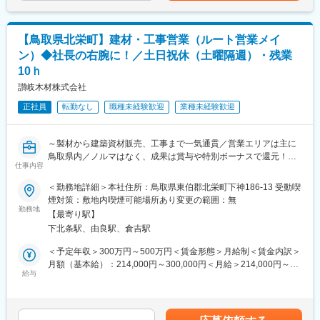
います。
＜具体的に＞
・岡山県内の商業施設や企業を訪問
【鳥取県北栄町】建材・工事営業（ルート営業メイ
・段ボールや古紙の回収
ン）◆社長の右腕に！／土日祝休（土曜隔週）・残業
・古紙の積み込み・運搬
10ｈ
・自社工場での荷降ろし作業
・古紙に混ざった異物の仕分け
讃岐木材株式会社
・車両や作業場の簡単な清掃
正社員
転勤なし
職種未経験歓迎
業種未経験歓迎
※1日の訪問件数は平均3～5件程度
※岡山市内中心のルート回収がメインです
※フォークリフト作業もありますが、資格は入社後に会社負担で取
～製材から建築資材販売、工事まで一気通貫／営業エリアは主に
得できます
鳥取県内／ノルマはなく、成果は賞与や特別ボーナスで還元！／
仕事内容
土日祝休（土曜隔週）・残業10ｈでワークライフバランス◎～
■サポート体制：
■業務概要：
入社後は先輩社員のトラックに同乗しながら仕事を覚えていただ
＜勤務地詳細＞本社住所：鳥取県東伯郡北栄町下神186-13 受動喫
当社は創業100年を超える歴史を持ち、製材から建築資材販売、
きます。
煙対策：敷地内喫煙可能場所あり変更の範囲：無
工事まで一貫して手掛ける総合建材企業です。
勤務地
運転のコツやルートの回り方はもちろん、安全運転のポイント・
【最寄り駅】
今回募集する営業職は、主に既存顧客（工務店・建設会社等）へ
積み込み方法・効率の良い作業の進め方まで丁寧にレクチャーし
下北条駅、由良駅、倉吉駅
の建築資材の提案営業に加え、新規顧客の開拓やリフォーム・新
ます。
築工事の受注拡大にも携わります。事業拡大に伴い、営業力強化
5名の先輩社員がローテーションでサポートするため、さまざまな
＜予定年収＞300万円～500万円＜賃金形態＞月給制＜賃金内訳＞
を図るための増員募集です
やり方を学べる環境です。
月額（基本給）：214,000円～300,000円＜月給＞214,000円～
給与
独り立ちまでは3～6カ月を想定しており、分からないことがあれ
300,000円＜昇給有無＞有＜残業手当＞有＜給与補足＞※提示予定
■業務詳細：
ばいつでも相談できます。
年収には賞与（2.0ヶ月分）を含んでいます。賞与は会社業績と個
まずは既存取引先へのルート営業を中心に、商品案内や納品調
人の販売実績により支給。特別ボーナスや決算ボーナス、新生活
整、見積もり作成、受注管理、現場との連携業務を担当。1年程度
■入社後の流れ：
応援金が支給される場合あり。賃金はあくまでも目安の金額であ