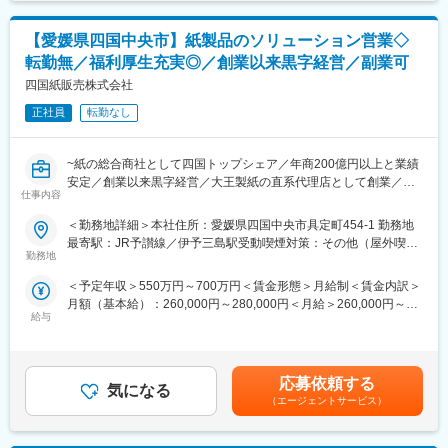
・市場調査・市場分析
・営業戦略の立案 など
【入社後の流れ】
【愛媛県四国中央市】紙製品のソリューション営業◇
※お客様が求めるニーズやシーンにお応えできるようなご提案をお
・1年程度、岡山本社の製造現場や品質保証部門を経験
願いします。
転勤無／福利厚生充実◎／創業以来黒字経営／副業可
・その後営業に配属となり先輩社員と同行研修
※製紙事業にとどまらず、ノウハウを活かして防災事業や環境ソリ
四国紙販売株式会社
※マンツーマンのフォロー体制：マンツーマンで顧客担当、顧客引
ューション事業等、時代のニーズに合わせて幅広く事業展開して
継ぎをして慣れるまでしっかりとフォローします！
おります。（今年2022年1月よりサプライチェーン補助金により
正社員
転勤なし
不織布検反事業を開始）
【一緒に働く仲間たち】
岡山本社では営業7名体制で小規模のため部署間を超えたコミュニ
~紙の総合商社として四国トップシェア／年商200億円以上と業績
■配属先情報：
ケーションを大切にしています！
安定／創業以来黒字経営／大王製紙の直系代理店として創業／副
洋紙部：10名(その内営業2名)
自分の意見がしっかりと反映される環境下で業務を行うことがで
仕事内容
業可~
きます◎
■当社について：
＜勤務地詳細＞本社住所：愛媛県四国中央市具定町454-1 勤務地
あなたの「やりたい」があれば、どんどん発信してください！
■仕事の内容：
◎大王製紙の直系代理店として、地元愛媛・四国の皆さまに大王
最寄駅：JR予讃線／伊予三島駅受動喫煙対策：その他（屋外喫煙
長年培ってきた顧客基盤と信頼がある当社の新規事業で、ソリュ
製紙の製品をより知っていただくことを目的に1999年に創業。愛
勤務地
可能場所あり）変更の範囲：会社の定める事業所
変更の範囲：会社の定める業務
ーション営業を担っていただきます。紙加工工場や製紙工場のお
媛県と東京都の事務所を中心に、子会社の大栄製紙、パートナー
＜予定年収＞550万円～700万円＜賃金形態＞月給制＜賃金内訳＞
客様相手に最適なソリューションを自ら見つけ出し、自由度の高
会社の大王製紙等、各主要都市部に生産・物流拠点を保有してい
月額（基本給）：260,000円～280,000円＜月給＞260,000円～
い提案が出来ます。
ます。地元企業と連携・協力を図ることで紙製品において、お客
給与
280,000円＜昇給有無＞有＜残業手当＞有＜給与補足＞■賞与実績:
今回は部長候補として、今後のソリューション営業部をまとめ
様すべてのニーズに対応可能な環境が整っていることに強みをも
年2回／7月、12月(入社2年目以降)賃金はあくまでも目安の金額で
て、事業推進していただける方を期待します。
っています。
あり、選考を通じて上下する可能性があります。月給(月額)は固定
◎首都圏から発信される情報・変化を見逃すことなく事業活動に
手当を含めた表記です。
【具体的には】
取り入れるため、2015年に東京営業所を開設。高度・多様化する
応募依頼する
気になる
・紙加工工場や製紙工場への工場環境の課題のヒアリング
ニーズに対応できるビジネスモデルの形成を図っています。2016
（エージェントサービス）
・展示会への参加や新規商材獲得
年には、防災・介護用品「ウェット手袋」をプライベートブラン
・修理業者やメーカー様との打ち合わせや修理、取り付け立会い
ドとして販売。従来の販売チャネルの活用と新たな流通チャネル