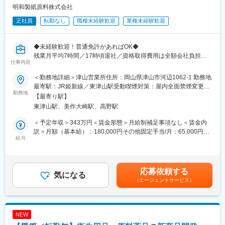
ーカーとの調整・交渉と新規開拓を中心に活動してもらいます。
明和製紙原料株式会社
変更の範囲：会社の定める業務
■魅力：
正社員
転勤なし
職種未経験歓迎
業種未経験歓迎
◎当社は創業来73年の業歴を誇り、地域未来牽引企業にも選定さ
れています。地域に根差し、地域社会に貢献している地場優良企
業です。
◆未経験歓迎！普通免許があればOK◆
◎商社であると同時にメーカーとして多角的な経営を展開してお
残業月平均7時間／17時頃退社／資格取得費用は全額会社負担／
り、今後も伸展が期待されています。
仕事内容
転勤なし
■当社について：
地元の製紙会社・紙加工会社へ資材を供給することをメイン事業
＜勤務地詳細＞津山営業所住所：岡山県津山市河辺1062-1 勤務地
■職務内容：
としています。これら資材を購入・販売する商事部門と、自社工
最寄駅：JR姫新線／東津山駅受動喫煙対策：屋内全面禁煙変更の
「運転が好き」
勤務地
場で製造・加工して提供する製造部門があります。これらに加え
範囲：無
【最寄り駅】
「身体を動かす仕事がしたい」
て約5年前から、自社にて手袋型のウエットティッシュ、指サック
東津山駅、美作大崎駅、高野駅
「岡山で長く働きたい」
型の歯磨きシート等の最終製品を製造し、流通に載せ、販売する
そんな方にぴったりのお仕事です。
メーカーとしての事業を開始しました。
＜予定年収＞343万円＜賃金形態＞月給制補足事項なし＜賃金内
お任せするのは、岡山県内の商業施設や企業を回り、段ボールな
このメーカー事業では、大手が手掛けない、特色をもったニッチ
訳＞月額（基本給）：180,000円その他固定手当/月：65,000円＜
どの古紙を回収する仕事。回収した古紙はリサイクルされ、新た
給与
な製品を開発し製造することを目指しており、自社ブランド品だ
月給＞245,000円＜昇給有無＞有＜残業手当＞有＜給与補足＞■昇
な紙製品へと生まれ変わります。環境保全にも貢献できる、社会
けでなく、大手からの依頼によるOEM製品の製造にも力を入れて
給：年1回（6月）※業績、評価による■賞与：年2回（5月・11月）
に必要とされ続ける仕事です。
います。
※過去実績2.0ヶ月分※提示予定年収には賞与（2.0ヶ月分） を含ん
配送エリアは岡山県内が中心で、長距離運転はありません。決ま
でいます。賃金はあくまでも目安の金額であり、選考を通じて上
応募依頼する
ったルートを回ることが多く、仕事の流れも覚えやすいため、ド
気になる
変更の範囲：会社の定める業務
下する可能性があります。月給(月額)は固定手当を含めた表記で
（エージェントサービス）
ライバー未経験の方も安心してスタートできます。
す。
＜具体的に＞
・岡山県内の商業施設や企業を訪問
NEW
・段ボールや古紙の回収