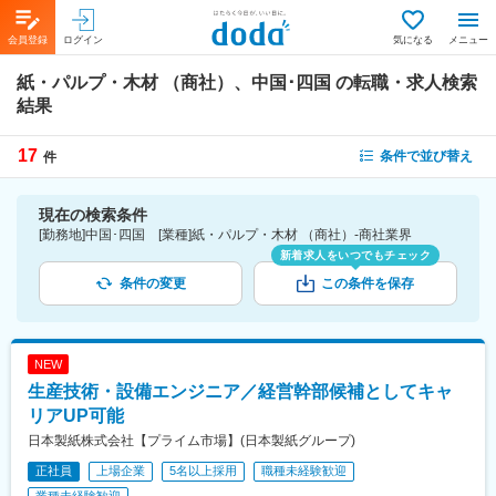
会員登録
ログイン
気になる
メニュー
紙・パルプ・木材 （商社）、中国･四国
の転職・求人検索
結果
17
条件で並び替え
件
現在の検索条件
[勤務地]中国･四国 [業種]紙・パルプ・木材 （商社）-商社業界
新着求人をいつでもチェック
条件の変更
この条件を保存
NEW
生産技術・設備エンジニア／経営幹部候補としてキャ
リアUP可能
日本製紙株式会社【プライム市場】(日本製紙グループ)
正社員
上場企業
5名以上採用
職種未経験歓迎