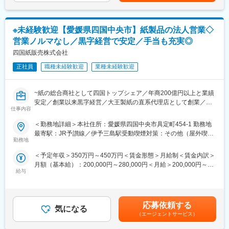
その為、新規テレアポや飛び込み等は基本的にはありません。
円（50歳）賃金はあくまでも目安の金額であり、選考を通じて上
【入社後の流れ】
お客様の関係構築や、企画・提案活動に専念できます！
下する可能性があります。月給(月額)は固定手当を含めた表記で
・1年程岡山本社の製造現場や品質保証部門を経験。
す。
・その後営業に配属となり先輩社員と同行研修
※未経験歓迎【愛媛県四国中央市】紙製品の法人営業◇
（3）毎年給与が上がる！安定性バツグン！
※マンツーマンのフォロー体制：マンツーマンで顧客担当、顧客引
営業ノルマなし／黒字経営で安定／手当も充実◎
長く活躍してくれている社員を大事にしたいという思いのもと、
継ぎをして慣れるまでしっかりとフォローします！
毎年の昇給で多くの社員の給料が上がる仕組みを築き上げていま
四国紙販売株式会社
す。
【一緒に働く仲間たち】
正社員
職種未経験歓迎
業種未経験歓迎
活躍・意欲次第で、主任→主査→次長とステップアップしていく
岡山本社では営業7名体制で小規模のため部署間を超えたコミュニ
ことも可能！
ケーションを大切にしています！
長くじっくりとキャリアを形成していける環境です！
自分の意見がしっかりと反映される環境下で業務を行うことがで
~紙の総合商社として四国トップシェア／年商200億円以上と業績
きます◎
安定／創業以来黒字経営／大王製紙の直系代理店として創業／副
【具体的な業務内容】
仕事内容
あなたの「やりたい」があれば、どんどん発信してください！
業可~
取引先のメーカーに対して、商品の大きさや形、色、壊れやすさ
＜勤務地詳細＞本社住所：愛媛県四国中央市具定町454-1 勤務地
などに合わせてオリジナルのダンボール・エコボードを企画・提
変更の範囲：会社の定める業務
■仕事の内容：
最寄駅：JR予讃線／伊予三島駅受動喫煙対策：その他（屋外喫煙
案します！
愛媛本社にて、包装用紙・印刷用紙・情報用紙・段ボール原紙等
勤務地
可能場所あり）変更の範囲：会社の定める事業所
の紙の販売や、パッケージ・印刷・紙加工・介護・防災用品など
・お客様との打ち合わせ（サイズや印刷デザインなど）
＜予定年収＞350万円～450万円＜賃金形態＞月給制＜賃金内訳＞
に関するソリューション営業をお任せします。
・段ボールサンプルを持参し、サイズチェック！
月額（基本給）：200,000円～280,000円＜月給＞200,000円～
・デザイン版下を社内で構成し、お客様へ提出・確認。
給与
280,000円＜昇給有無＞有＜残業手当＞有＜給与補足＞■賞与：年
【主な業務内容】
・サイズ・デザイン共にお客様のＯＫが出ると製品化へ！！
2回／7月、12月（入社2年目以降）賃金はあくまでも目安の金額
・新規・既存顧客への訪問
※お客様のほとんどが10年以上の取引のある顧客のため未経験の
であり、選考を通じて上下する可能性があります。月給(月額)は固
・顧客からの問題・課題のヒアリング
方でも安心
定手当を含めた表記です。
・顧客へ商品のご提案
応募依頼する
気になる
・売上・与信管理
（エージェントサービス）
【組織構成】
・顧客管理
岡山本社の営業：7名（30代~70代）