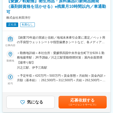
【愛媛／転勤無】衛生用品・原料薬品の新商品開発
・古紙の積み込み・運搬
・自社工場での荷降ろし作業
（薬剤師資格を活かせる）※残業月10時間以内／車通勤
・古紙に混ざった異物の仕分け
可
・車両や作業場の簡単な清掃
株式会社本田洋行
※1日の訪問件数は平均3～5件程度
※岡山市内中心のルート回収がメインです
正社員
転勤なし
※フォークリフト作業もありますが、資格は入社後に会社負担で取
得できます
【創業70年超の実績と信頼／地域未来牽引企業に選定／ペット用
■サポート体制：
の手袋型ウェットシートや指型歯磨きシートなど、各メディアで
仕事内容
入社後は先輩社員のトラックに同乗しながら仕事を覚えていただ
も話題の商品を製造販売／車通勤可／残業月平均10時間以内／賞
きます。
与実績4か月分】
＜勤務地詳細＞本社住所：愛媛県四国中央市金生町下分928-1 勤
運転のコツやルートの回り方はもちろん、安全運転のポイント・
紙、不織布を用いた衛生用品や、原料薬品の製造・販売等を行う
務地最寄駅：JR予讃線／川之江駅受動喫煙対策：屋内全面禁煙
積み込み方法・効率の良い作業の進め方まで丁寧にレクチャーし
当社にて、薬剤師の資格を生かして、世の中に必要とされる新た
勤務地
【最寄り駅】
ます。
な商品開発をお任せします。
川之江駅、伊予三島駅
5名の先輩社員がローテーションでサポートするため、さまざまな
■業務詳細：
やり方を学べる環境です。
商品開発事業部において、新商品（自社ブランド）の開発、薬品
＜予定年収＞420万円～500万円＜賃金形態＞月給制＜賃金内訳＞
独り立ちまでは3～6カ月を想定しており、分からないことがあれ
選定、品質管理等の仕事に従事して頂きます。また、商事部門に
月額（基本給）：262,500円～312,500円＜月給＞262,500円～
ばいつでも相談できます。
おいては、紙製品の生産に必要な原料や中間素材を世界中から調
給与
312,500円＜昇給有無＞有＜残業手当＞有＜給与補足＞※年収は年
達して、地元の製紙会社向けに提供しています。取扱品目の中に
齢や経験、資格等を考慮して決定します■昇給あり■賞与あり（前
■入社後の流れ：
は、抄紙用の化学薬品（粘剤、染料、紙力剤など）や、ウェット
年度実績年2回、合計4.0ヶ月分）■薬剤師手当賃金はあくまでも目
経験を積めば、大型車両の運転・フォークリフトや重機の操作・
ティッシュや化粧品フェイスマスクの原料薬品（防腐剤、洗浄
安の金額であり、選考を通じて上下する可能性があります。月給
応募依頼する
作業改善の提案・後輩育成や安全指導など活躍の幅を広げること
剤、保湿剤、香料等）などの工業用薬品もあります。様々な工業
気になる
(月額)は固定手当を含めた表記です。
（エージェントサービス）
ができます。
用薬品を取り扱っており、良質なグレードの工業用薬品を供給で
大型免許や重機の資格取得費用は会社が負担するため、働きなが
きることは競合他社との差別化にも繋がり、当社の強みとなって