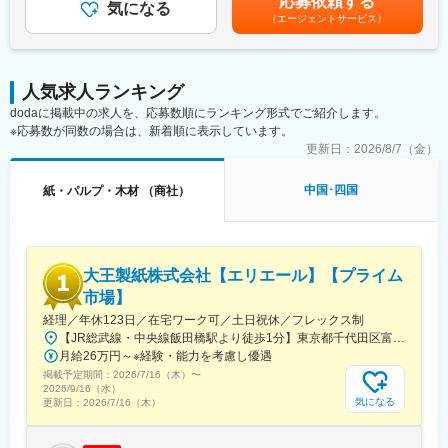
応募依頼する
を目安に30社程の顧客を引き継ぎながら、信頼関係を構築してい
気になる
経験を積めば、大型車両の運転・フォークリフトや重機の操作・
り、選考を通じて上下する可能性があります。月給(月額)は固定手
（エージェントサービス）
きます。
作業改善の提案・後輩育成や安全指導など活躍の幅を広げること
当を含めた表記です。
同時に、HPからの問い合わせ対応や既存顧客からの紹介、新規訪
ができます。
問などの手法で新規開拓も担当します。
大型免許や重機の資格取得費用は会社が負担するため、働きなが
加えて、工事案件（リフォーム・新築等）の提案や工程管理、業
ら手に職をつけられます。
人気求人ランキング
者手配、現場フォローなど、建材営業＋工事営業の両面で活躍し
dodaに掲載中の求人を、応募数順にランキング形式でご紹介します。
ていただきます。
■当社の魅力：
※応募数が同数の場合は、新着順に表示しています。
営業エリアは主に鳥取県内で、社用車（AT限定可）を利用した訪
◎創業70年以上の安定企業
問営業となります。ノルマはなく、成果は賞与や特別ボーナスで
更新日：
2026/8/7（金）
◎転勤なし
還元。将来的にはCADを使った設計図からの提案や、施工管理資
◎岡山県内中心の勤務
格取得による業務幅拡大も期待しています
◎残業月平均7時間程度
中国･四国
紙・パルプ・木材 （商社）
◆扱うサービス◆
◎17時頃には退社可能
製材・建築資材の販売、リフォームや新築工事、内装仕上げ工事
◎資格取得費用は会社負担
など
◎未経験入社の社員も多数活躍中
「ドライバー経験がないから不安」という方もご安心ください。
大王製紙株式会社【エリエール】【プライム
■組織構成：
当社では未経験からスタートした社員も多く活躍しています。安
現在代表と専務の2名が営業を行っています。
市場】
定した環境で新しいキャリアを始めたい方をお待ちしています。
経理／年休123日／在宅ワーク可／土日祝休／フレックス制
■教育体制・キャリアパス：
変更の範囲：会社の定める業務
【JR総武線・中央線飯田橋駅より徒歩1分】東京都千代田区富士見2-10-2飯田橋グラン・ブルーム※受動喫煙対策：有（オフィス禁煙）
OJTで丁寧に指導します。業界未経験でも基礎から学べ、スキル
月給26万円～※経験・能力を考慮し優遇
アップや資格取得もサポート有。
掲載予定期間：
2026/7/16（木）
〜
製材から工事まで一貫して携われます。顧客の課題に寄り添い、
2026/9/16（水）
幅広い提案力を磨ける環境です！
気になる
更新日：
2026/7/16（木）
将来的に社長の右腕や企画・経営部門へのステップアップも目指
せます