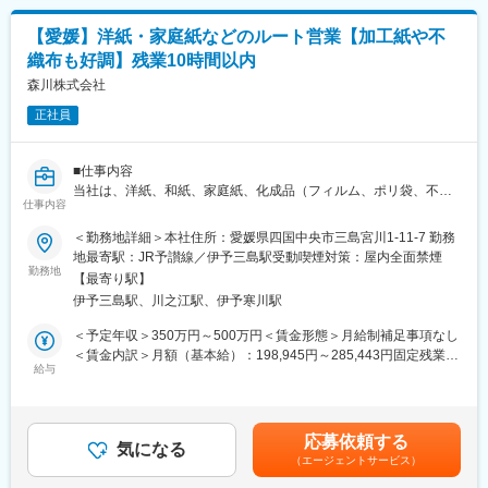
◎人事総務
・社員の採用、規定改定、制度改定、主要会議の運営
【愛媛】洋紙・家庭紙などのルート営業【加工紙や不
・施設、設備の環境整備 等
織布も好調】残業10時間以内
■組織構成：
森川株式会社
総務部総務課 8名（男性6名、女性2名）が在籍しております。
正社員
■働き方：
在宅勤務や副業も可能、出産・育児支援制度等福利厚生も充実し
■仕事内容
ております◎
当社は、洋紙、和紙、家庭紙、化成品（フィルム、ポリ袋、不織
仕事内容
布）など紙製品はもちろん、お菓子の包材などのフィルムなど1万
■当社について：
種類もの商品を扱っています。全国各地の製紙メーカーから仕入
＜勤務地詳細＞本社住所：愛媛県四国中央市三島宮川1-11-7 勤務
◎大王製紙の直系代理店として、地元愛媛・四国の皆さまに大王
れた、加工原紙や印刷用紙、ティッシュやトイレットペーパーな
地最寄駅：JR予讃線／伊予三島駅受動喫煙対策：屋内全面禁煙
製紙の製品をより知っていただくことを目的に1999年に創業。愛
どを、紙加工会社や印刷会社、ドラッグストア、紙卸売会社、大
勤務地
媛県と東京都の事務所を中心に、子会社の大栄製紙、パートナー
【最寄り駅】
口ユーザー等に対し、ルート営業を行っていただきます。紙を仕
会社の大王製紙等、各主要都市部に生産・物流拠点を保有してい
伊予三島駅、川之江駅、伊予寒川駅
入れて販売する、だけではなく、新しい商品（加工製品）の企
ます。地元企業と連携・協力を図ることで紙製品において、お客
画・販売にも力をいれています。具体的には以下の業務となりま
＜予定年収＞350万円～500万円＜賃金形態＞月給制補足事項なし
様すべてのニーズに対応可能な環境が整っていることに強みをも
す。
＜賃金内訳＞月額（基本給）：198,945円～285,443円固定残業手
っています。
・ルート訪問(既存の得意先に定期訪問し、リピート品の受注及び
給与
当/月：31,055円～44,557円（固定残業時間20時間30分/月）超過
◎首都圏から発信される情報・変化を見逃すことなく事業活動に
新商品のご案内)
した時間外労働の残業手当は追加支給＜月給＞230,000円～
取り入れるため、2015年に東京営業所を開設。高度・多様化する
・商品提案(お客様の新たなニーズをお伺いし、幅広い商品の中か
330,000円（一律手当を含む）＜昇給有無＞有＜残業手当＞有＜
ニーズに対応できるビジネスモデルの形成を図っています。2016
らご提案)
給与補足＞■賞与：年2回※前年度実績…3ヶ月相当■昇給年1回（6
年には、防災・介護用品「ウェット手袋」をプライベートブラン
応募依頼する
・新商品企画（色々な加工製品（シールや型抜きノート等）をお
気になる
月／実績による）記載金額は選考を通じて上下する可能性があり
ドとして販売。従来の販売チャネルの活用と新たな流通チャネル
（エージェントサービス）
客様のニーズに沿って企画、開発、販売）
ます。月給(月額)は固定手当を含みます。
の構築を行い、防災・介護用品の販売拡大を推進しています。ま
■今後の展開