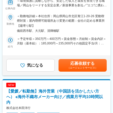
～環境保護に貢献しながら、安定した収入と成長を実現できる職
新規事業プロジェクトへの参画
場／岡山をリードする安定企業／新規事業を創る／"エコ"に携わる
仕事内容
会社～
■入社後の流れ：
できる範囲から少しずつ業務をお任せしていきます。マンツーマ
＜勤務地詳細＞本社住所：岡山県岡山市北区青江1-20-26 受動喫
■募集背景：
ンで丁寧にお教えしますので、安心して働ける環境です。まずは
煙対策：屋内喫煙可能場所あり変更の範囲：会社の定める事業所
私たちは古紙リサイクルを軸に、環境・資源循環型社会の実現に
勤務地
設備のメンテナンスなど、取り組みやすい業務からスタートし、
【最寄り駅】
取り組んできました。
徐々に工場全体に関わる案件にも携わっていただきます。
備前西市駅、大元駅、清輝橋駅
現在、さらなる事業拡大と新規事業創出を見据え、工場設備や施
※簡単な作業は社内で対応し、専門性が必要な内容は業者へ依頼し
設開発を中核となって担っていただく技術職の採用を進めていま
ています。
＜予定年収＞350万円～400万円＜賃金形態＞月給制＜賃金内訳＞
す。
月額（基本給）：185,000円～235,000円その他固定手当/月：
入社後は既存工場の設備メンテナンスからスタートし、将来的に
給与
またすぐにすべてを任せることはありません。
65,000円＜月給＞250,000円～300,000円＜昇給有無＞有＜残業手
は新規工場・設備開発にも携わっていただきたいと考えていま
現在在籍するベテラン技術者と共に学びながら、将来、当社の新
当＞有＜給与補足＞※経験・能力を考慮し決定します。■昇給：年
す。
たな事業を技術面から支える存在に成長していただくことを期待
1回（6月）■賞与：年2回（5月・11月）賃金はあくまでも目安の
しています。
金額であり、選考を通じて上下する可能性があります。月給(月額)
応募依頼する
■仕事内容：
気になる
は固定手当を含めた表記です。
（エージェントサービス）
紙のリサイクルを行う工場設備のメンテナンス・保守・設備管理
■当社について：
などをお任せします。
当社は、創業から70年の歴史で培われた技術をベースに、”価値あ
る古紙”をサービスとして提供しています。“ウェイストペーパ
■具体的には：
ー”を単なる製紙原材料としての古紙ではなく、地域の人々の生活
NEW
【入社直後～数年】
を豊かにし、企業の活動を実り多きものとし、常に品質向上を追
【愛媛／転勤無】海外営業（中国語を活かしたい方
工場設備の点検・保全・修繕対応
求しています。また、沖縄をはじめとする国内から国外の都市へ
外部業者との折衝、工事立ち会い
へ） ※海外不織布メーカー向け／残業月平均10時間以
とビジネスを展開し、古紙を媒体に、世界で新たな可能性を見つ
けるため、新用途開発に挑戦し続けています。
内
【将来的にお任せしたい業務】
株式会社本田洋行
新規設備・施設の構想、仕様検討
変更の範囲：会社の定める業務