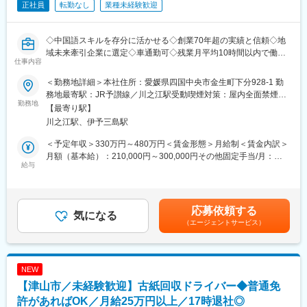
新規工場・事業に伴う設備設計・導入
正社員
転勤なし
業種未経験歓迎
建築・土木・電気分野を横断する技術検討
新規事業プロジェクトへの参画
◇中国語スキルを存分に活かせる◇創業70年超の実績と信頼◇地
■入社後の流れ：
域未来牽引企業に選定◇車通勤可◇残業月平均10時間以内で働き
仕事内容
できる範囲から少しずつ業務をお任せしていきます。マンツーマ
やすい◇賞与実績4か月分◇
ンで丁寧にお教えしますので、安心して働ける環境です。まずは
紙、不織布を用いた衛生用品の製造・販売等を行う当社にて、中
＜勤務地詳細＞本社住所：愛媛県四国中央市金生町下分928-1 勤
設備のメンテナンスなど、取り組みやすい業務からスタートし、
国・東南アジアのメーカー向け営業をお任せします。
務地最寄駅：JR予讃線／川之江駅受動喫煙対策：屋内全面禁煙変
徐々に工場全体に関わる案件にも携わっていただきます。
■具体的な業務内容：海外不織布メーカー（主に中国）からの仕入
勤務地
更の範囲：無
【最寄り駅】
※簡単な作業は社内で対応し、専門性が必要な内容は業者へ依頼し
に関わる業務
川之江駅、伊予三島駅
ています。
・納期交渉
・価格交渉
＜予定年収＞330万円～480万円＜賃金形態＞月給制＜賃金内訳＞
またすぐにすべてを任せることはありません。
・新規商材の開拓
月額（基本給）：210,000円～300,000円その他固定手当/月：
現在在籍するベテラン技術者と共に学びながら、将来、当社の新
・品質管理に関わる業務
給与
30,000円＜月給＞240,000円～330,000円＜昇給有無＞有＜残業手
たな事業を技術面から支える存在に成長していただくことを期待
・Word,Exce,PowerPointを使用しての資料作成
当＞有＜給与補足＞※年収は年齢や経験、資格等を考慮して決定し
しています。
■業務詳細：
ます。■昇給あり■賞与あり（前年度実績年2回、合計4.0ヶ月分）
（1）当社が取り扱うウエットティッシュ等の中間資材となる不織
賃金はあくまでも目安の金額であり、選考を通じて上下する可能
応募依頼する
■当社について：
布は、ビジネスパートナーである中国メーカーに注文を出し、中
気になる
性があります。月給(月額)は固定手当を含めた表記です。
（エージェントサービス）
当社は、創業から70年の歴史で培われた技術をベースに、”価値あ
国で生産したものを輸入しております。
る古紙”をサービスとして提供しています。“ウェイストペーパ
（2）現在、日本品質を実現できる厳選された中国メーカー数社と
ー”を単なる製紙原材料としての古紙ではなく、地域の人々の生活
付き合いをしておりますが、営業・交渉・現地の生産現場や品質
を豊かにし、企業の活動を実り多きものとし、常に品質向上を追
に対する指導等、中国メーカーに対する業務全般を中国語が堪能
NEW
求しています。また、沖縄をはじめとする国内から国外の都市へ
な1人の営業マンが担っております。
【津山市／未経験歓迎】古紙回収ドライバー◆普通免
とビジネスを展開し、古紙を媒体に、世界で新たな可能性を見つ
（3）今後は中国国内での取引拡大及び、タイやインドネシア等東
けるため、新用途開発に挑戦し続けています。
南アジアでの取引拡大を目指しておりますので、入社後は海外メ
許があればOK／月給25万円以上／17時退社◎