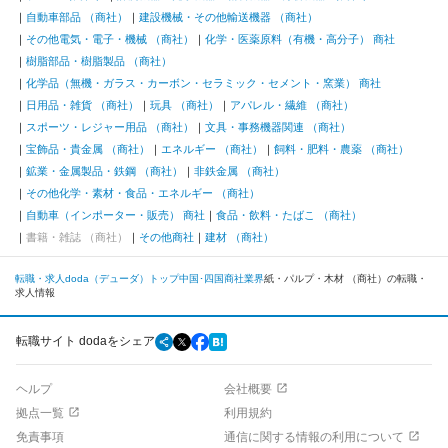
自動車部品 （商社）
建設機械・その他輸送機器 （商社）
その他電気・電子・機械 （商社）
化学・医薬原料（有機・高分子） 商社
樹脂部品・樹脂製品 （商社）
化学品（無機・ガラス・カーボン・セラミック・セメント・窯業） 商社
日用品・雑貨 （商社）
玩具 （商社）
アパレル・繊維 （商社）
スポーツ・レジャー用品 （商社）
文具・事務機器関連 （商社）
宝飾品・貴金属 （商社）
エネルギー （商社）
飼料・肥料・農薬 （商社）
鉱業・金属製品・鉄鋼 （商社）
非鉄金属 （商社）
その他化学・素材・食品・エネルギー （商社）
自動車（インポーター・販売） 商社
食品・飲料・たばこ （商社）
書籍・雑誌 （商社）
その他商社
建材 （商社）
転職・求人doda（デューダ）トップ
中国･四国
商社業界
紙・パルプ・木材 （商社）の転職・
求人情報
転職サイト dodaをシェア
ヘルプ
会社概要
拠点一覧
利用規約
免責事項
通信に関する情報の利用について