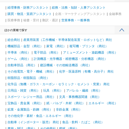
経理事務・財務アシスタント
総務・法務・知財・人事アシスタント
購買・物流・貿易アシスタント
企画・マーケティングアシスタント
金融事務
医療事務
秘書・受付
翻訳・通訳
営業事務・一般事務
ほかの業種で探す
総合商社
産業用装置（工作機械・半導体製造装置・ロボットなど）商社
機械部品・金型 （商社）
家電 （商社）
複写機・プリンタ （商社）
半導体 （商社）
電子部品 （商社）
アミューズメント・遊戯機器 （商社）
ゲーム （商社）
計測機器・光学機器・精密機器・分析機器 （商社）
自動車部品 （商社）
建設機械・その他輸送機器 （商社）
その他電気・電子・機械 （商社）
化学・医薬原料（有機・高分子） 商社
樹脂部品・樹脂製品 （商社）
化学品（無機・ガラス・カーボン・セラミック・セメント・窯業） 商社
日用品・雑貨 （商社）
玩具 （商社）
アパレル・繊維 （商社）
スポーツ・レジャー用品 （商社）
文具・事務機器関連 （商社）
宝飾品・貴金属 （商社）
紙・パルプ・木材 （商社）
エネルギー （商社）
鉱業・金属製品・鉄鋼 （商社）
非鉄金属 （商社）
その他化学・素材・食品・エネルギー （商社）
自動車（インポーター・販売） 商社
食品・飲料・たばこ （商社）
書籍・雑誌 （商社）
その他商社
建材 （商社）