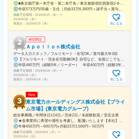
■配属部署
■東京都庁第一本庁舎・第二本庁舎／東京都新宿区西新宿2-8-1 ※東京都庁本庁舎のほか、都内の出先事業所などに配属される場合があります。 ※配属される部署によってリモートワークの相談も可能です。 ◎アクセス・「JR新宿駅」（西口から徒歩約10分）・都営地下鉄大江戸線「都庁前駅」・新宿駅西口（地下バスのりば）から都営バス（都庁循環）「都庁第一本庁舎」、「都庁第二本庁舎」、「都議会議事堂」下車・JR新宿駅西改札「新宿駅西口」バス停から「西参道方面」行きの新宿WEバス乗車、「新宿ワシントンホテル前」下車※禁煙対策：敷地内禁煙
男性4名・女性3名の計7名（40～70代）
年収573万円/30歳・主任（月給33万6,360円＋諸手当＋賞与） 年収694万円/35歳・課長代理（月給40万3,560円＋諸手当＋賞与）
ベテラン社員が多く、実務を通じて丁寧に教えてもらえる環境で
掲載予定期間：
2026/6/25（木）
〜
す。
2026/8/26（水）
質問・相談もしやすく、チームで協力しながら業務を進めていま
気になる
更新日：
2026/6/25（木）
す。
締切間近
■就業環境
・年間休日111日、週休二日制
Ａｐｏｌｌｏｎ株式会社
・グループ各社で決算月が分散しているため、繁忙期が一点に集
データ入力スタッフ／フルリモート・在宅OK／賞与最大年3回
中しません
【フルリモート・完全在宅勤務OK】自宅など、全国どこでもあなたが働きやすい場所で働けます★転居を伴う転勤なし★全国47都道府県どこからでも応募OK【本社】東京都新宿区山吹町130番地の15 茜ビル2-A＜アクセス＞有楽町線「江戸川橋駅」、東西線「東西線」より徒歩10分※受動喫煙対策：あり
・和やかで協力的なチーム風土
年収480万円（経験5年／リーダー） 年収400万円（経験3年／メンバー）
腰を据えて長く働きながら、着実にスキルアップできる環境で
掲載予定期間：
2026/6/18（木）
〜
す。
2026/8/19（水）
気になる
更新日：
2026/6/18（木）
■当社について
カワサキグループの一員として、飼料・食品・農薬など生活や産
New
業を支える事業を展開。
商品開発・物流・コンサルティング機能まで担い、顧客企業の経
東京電力ホールディングス株式会社【プライ
営向上に貢献しています。
ム市場】(東京電力グループ)
安定した経営基盤のもと、次世代を担う管理部門人材の育成にも
総合事務職／年間休日124日／完休2日／未経験歓迎／安定企業
力を入れています。
★各事業所に希望や適性を考慮し、配属いたします【本社】東京都千代田区内幸町1丁目1番3号※屋内原則禁煙（喫煙専用室設置あり）
年俸400万円～600万円※月額33万3,000円～50万円
変更の範囲：会社の定める業務
掲載予定期間：
2026/8/3（月）
〜
2026/10/4（日）