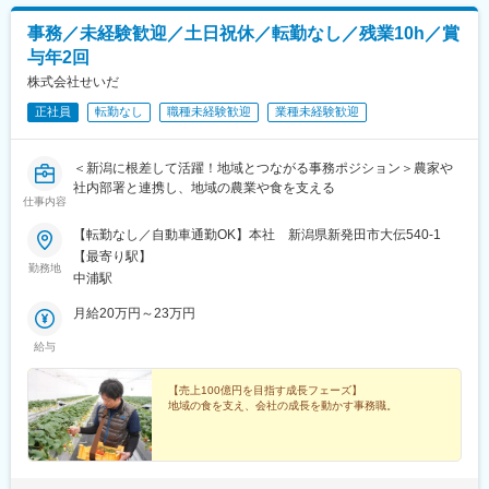
事務／未経験歓迎／土日祝休／転勤なし／残業10h／賞
与年2回
株式会社せいだ
正社員
転勤なし
職種未経験歓迎
業種未経験歓迎
＜新潟に根差して活躍！地域とつながる事務ポジション＞農家や
社内部署と連携し、地域の農業や食を支える
仕事内容
【転勤なし／自動車通勤OK】本社 新潟県新発田市大伝540-1
【最寄り駅】
勤務地
中浦駅
月給20万円～23万円
給与
【売上100億円を目指す成長フェーズ】
地域の食を支え、会社の成長を動かす事務職。