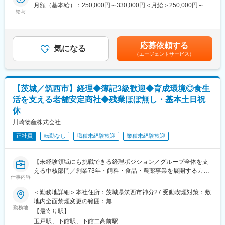
月額（基本給）：250,000円～330,000円＜月給＞250,000円～
世界の花壇苗のマーケットでトップシェアを誇るヨーロッパのメ
■業務内容
給与
330,000円＜昇給有無＞有＜残業手当＞有＜給与補足＞■賞与：年
ジャーメーカー「シンジェンタ」の一部事業を切り出した形で、
営業事務をお任せします。国内売買や輸出入に関する商材の納期
２回（業績に応じて支給）賃金はあくまでも目安の金額であり、
フマキラーのグループ会社となりました。現在もシンジェンタと
や配送についての各種調整業務をメインに担当いただきます。
選考を通じて上下する可能性があります。月給(月額)は固定手当を
連携し、日本市場向けに花壇苗の試験・生産管理・販売を行って
・配車手配
含めた表記です。
います。
応募依頼する
・納期調整
気になる
（エージェントサービス）
・データ入力
■当社の特徴
・伝票処理・整理
・花の種類は2000種類ほどあり、シンジェンタの花壇苗は育てや
・郵便物の発送・仕分け
すく、よく咲くと言われています。知名度も高く、フマキラーグ
※配車手配や調整業務においては、お電話にて対応いただくケース
ループになってから特にホームセンター向けの販売事業が好調で
【茨城／筑西市】経理◆簿記3級歓迎◆育成環境◎食生
が多いです。
シェアを伸ばしています。
活を支える老舗安定商社◆残業ほぼ無し・基本土日祝
※顧客対応は営業と一緒に対応します。
・近年では東京ドイツ村、東武動物公園等の有名商業施設への植
休
栽提案事業も拡大中です。
■入社後の流れ
川崎物産株式会社
まずは国内業務からスタートし、商社としての業務の流れや取扱
変更の範囲：会社の定める業務
正社員
転勤なし
職種未経験歓迎
業種未経験歓迎
商材について理解していただきます。
・先輩社員によるOJT（マンツーマンに近い形で丁寧に指導）
・習熟度に応じて段階的に業務をお任せ
【未経験領域にも挑戦できる経理ポジション／グループ全体を支
・同一フロアで常に相談できる環境
える中核部門／創業73年・飼料・食品・農薬事業を展開するカワ
仕事内容
サキグループ】
■組織構成（営業部）
＼このポジションの魅力／
営業：男性2名（50代部長・20代メンバー）
＜勤務地詳細＞本社住所：茨城県筑西市神分27 受動喫煙対策：敷
・グループ複数社の経理を担当でき、早期から幅広い実務経験が
営業事務：女性4名（30代リーダー・20代メンバー3名）
地内全面禁煙変更の範囲：無
積めます！
勤務地
【最寄り駅】
・日次業務だけでなく、月次・年次決算まで段階的にチャレンジ
■明るくフラットな社風
玉戸駅、下館駅、下館二高前駅