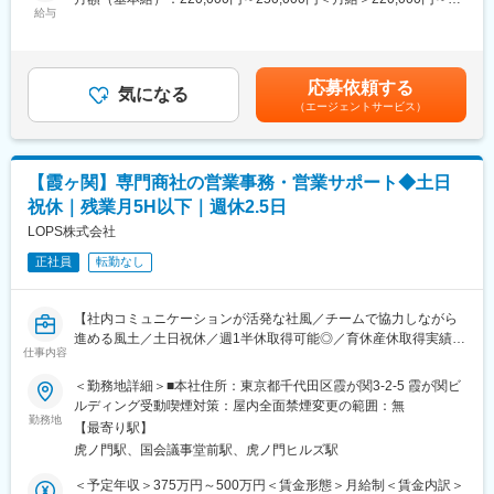
／第5土曜のみ全員出社
給与
250,000円＜昇給有無＞有＜残業手当＞有＜給与補足＞・賞与:年2
・グループ会社の決算月が分散しているため、繁忙期が特定期間
■業務内容
回(6か月分)・業績賞与：年1回（業績による）+個人業績賃金はあ
に集中しません。
まずは国内調達業務を中心に、委託生産先や取引先との調整、発
くまでも目安の金額であり、選考を通じて上下する可能性があり
・和やかで協力的なチームです。優しい方が多いので、質問・相
注管理、在庫確認、物流会社への出荷・配送手配などをお任せし
ます。月給(月額)は固定手当を含めた表記です。
談しやすい環境です。
応募依頼する
ます。ホームセンター向け商品の納期管理や出荷調整も担当し、
気になる
（エージェントサービス）
関係各所と連携しながら商品の安定供給を支えていただきます。
■当社について：
将来的には輸入調達業務にも挑戦いただき、業務領域を広げてい
カワサキグループの一員である当社は、顧客の経営向上に貢献す
ただくことが可能です。
るために、多角的なソリューションを提供しています。具体的に
は、顧客のニーズに合わせた商品開発や提案、生産性向上・経営
【霞ヶ関】専門商社の営業事務・営業サポート◆土日
■組織構成
改善のためのコンサルティング、物流の実現、社内ネットワーク
祝休｜残業月5H以下｜週休2.5日
配属先は部長以下約8名で構成される新組織です。20～50代まで
化の推進を通じて、顧客との強固なパートナーシップを築いてい
幅広い年代の社員が在籍し、中途入社者が多数活躍しています。
LOPS株式会社
ます。働きやすい職場環境と充実した福利厚生制度も当社の魅力
調達・営業事務・営業などさまざまなバックグラウンドを持つメ
の一つです。
正社員
転勤なし
ンバーが在籍しており、業界未経験の方でも安心して業務を習得
いただける環境です。
変更の範囲：会社の定める業務
取引先とも関係は良好のため、安心して働くことができます◎
【社内コミュニケーションが活発な社風／チームで協力しながら
進める風土／土日祝休／週1半休取得可能◎／育休産休取得実績あ
■ポジションの魅力
仕事内容
り◎女性が安心して長く働ける環境です】
・フマキラーグループの安定基盤のもとで長期就業が可能
＜勤務地詳細＞■本社住所：東京都千代田区霞が関3-2-5 霞が関ビ
・花や植物に関わる事業のため、季節や自然を身近に感じながら
■ＬＯＰＳ株式会社について
ルディング受動喫煙対策：屋内全面禁煙変更の範囲：無
働くことができ、農業や園芸、物流、調達など幅広い知識を身に
当社は、食品や工業など幅広い分野で使われる油脂を扱う専門商
勤務地
つけられる環境です
【最寄り駅】
社で、企業同士をつなぐ役割を担っています。国内外の取引を通
・将来的には輸入業務やマネジメントにも挑戦可能
虎ノ門駅、国会議事堂前駅、虎ノ門ヒルズ駅
じて安定的に事業を展開しています。未経験でも先輩のサポート
を受けながら安心して成長できる環境です。
＜予定年収＞375万円～500万円＜賃金形態＞月給制＜賃金内訳＞
■当社について