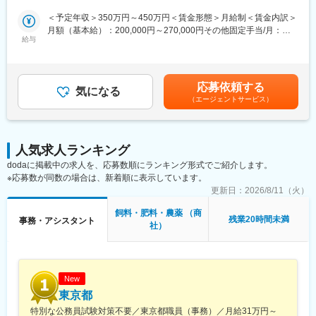
可能！
・コミュニケーションが活発で意見を言いやすい環境です。
・少数精鋭組織のため、一人ひとりの裁量が大きく、成長スピー
・チームで協力しながら進める風土で、孤立しにくい職場です。
＜予定年収＞350万円～450万円＜賃金形態＞月給制＜賃金内訳＞
ドが速い環境です！
月額（基本給）：200,000円～270,000円その他固定手当/月：
給与
■働きやすい環境
80,000円＜月給＞280,000円～350,000円＜昇給有無＞有＜残業手
■業務内容
・土日祝休の他に、週1回半休取得可能！柔軟な働き方が可能で
当＞有＜給与補足＞■その他固定手当:事務手当:5万円、住宅手当:3
カワサキグループ全体の経理機能を担う本社経理部門にて、グル
す。
万円■昇給年1回■賞与年2回（前年実績）賃金はあくまでも目安の
ープ企業の経理業務をご担当いただきます。
・残業月平均5時間以下と、ワークライフバランスを保ちやすい環
金額であり、選考を通じて上下する可能性があります。月給(月額)
応募依頼する
＜具体的には＞
気になる
境です。
は固定手当を含めた表記です。
（エージェントサービス）
・仕訳・伝票処理、会計ソフト（勘定奉行）への入力
・販売管理システム（自社開発）の入力・照合作業
■当社の特徴：
・請求書処理、支払い・振込対応（ネットバンキング）
・世界各国で取引実績があり、シンガポールにも現地法人を展開
・勘定科目内訳の確認
する油脂の総合商社です。
人気求人ランキング
・月次・年次決算に関する資料作成補助
・海外への販売先に加え、油脂を輸出する際に貯蔵をするタンク
dodaに掲載中の求人を、応募数順にランキング形式でご紹介します。
・顧問税理士との連携・資料提出対応
も複数確保しており国内で余剰感のある際にも受入も可能で、い
※応募数が同数の場合は、新着順に表示しています。
かなる局面でも国内外と安定的な取引ができます。
＼成長イメージ／
更新日：
2026/8/11（火）
入社後はOJTを通じて日次業務からスタート。
変更の範囲：会社の定める業務
飼料・肥料・農薬 （商
業務理解を深めながら、月次決算→年次決算へと段階的にステッ
残業20時間未満
事務・アシスタント
社）
プアップしていただきます。
将来的には、
・決算業務の主担当
・グループ会社の経理取りまとめ
・業務フロー改善や効率化提案
New
など、より経営に近いポジションへチャレンジ可能です。
東京都
特別な公務員試験対策不要／東京都職員（事務）／月給31万円～