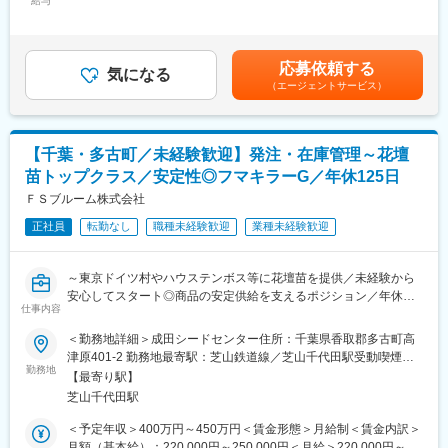
給与
80,000円＜月給＞300,000円～350,000円＜昇給有無＞有＜残業手
【地域に浸透している当社の事業】：1964年の設立から、今日ま
当＞有＜給与補足＞■その他固定手当:事務手当:5万円、住宅手当:3
で地域の農業発展に貢献してきた当社。農家からの相談を受ける
■業務内容：
万円■昇給年1回■賞与年2回（前年実績）賃金はあくまでも目安の
こともあり、専門的なアドバイスをすることから現地農家より信
カワサキグループ全体の経理機能を担う本社経理部門にて、グル
金額であり、選考を通じて上下する可能性があります。月給(月額)
頼を獲得しております。
応募依頼する
ープ企業の経理担当としてご活躍いただきます。
気になる
は固定手当を含めた表記です。
（エージェントサービス）
・仕訳・伝票処理、勘定奉行への入力
変更の範囲：無
・販売管理システム（自社開発）の入力・照合作業
・請求書処理・支払い／振込対応（ネットバンキング）
・勘定科目内訳の確認業務
【千葉・多古町／未経験歓迎】発注・在庫管理～花壇
・月次・年次決算に関する資料作成
苗トップクラス／安定性◎フマキラーG／年休125日
・顧問税理士とのやり取り
入社後はOJTで日次業務を習得いただき、月次決算→年次決算へ
ＦＳブルーム株式会社
と段階的にお任せしていきます。
正社員
転勤なし
職種未経験歓迎
業種未経験歓迎
■配属部署
男性4名、女性3名の計7名（40～70代）
～東京ドイツ村やハウステンボス等に花壇苗を提供／未経験から
部長1名／係長2名／主任1名／メンバー3名
安心してスタート◎商品の安定供給を支えるポジション／年休
仕事内容
125日・通常期残業ほぼなし／フマキラーG・種苗シェアトップク
■キャリアパス
ラス企業～
＜勤務地詳細＞成田シードセンター住所：千葉県香取郡多古町高
経理職のスペシャリストを目指すもよし、管理職としてマネジメ
津原401-2 勤務地最寄駅：芝山鉄道線／芝山千代田駅受動喫煙対
ントを
■業務概要
勤務地
策：屋内全面禁煙変更の範囲：会社の定める事業所
主任→係長→課長→部長と明確な役職ステップがあります。
【最寄り駅】
フマキラーグループの花卉種苗事業を担う当社にて、新設される
芝山千代田駅
Procurement部門のメンバーとして、国内調達・発注業務および
■就業環境
物流手配をご担当いただきます。これまで複数部署でおこなって
＜予定年収＞400万円～450万円＜賃金形態＞月給制＜賃金内訳＞
・月の第4・5土曜日は出社日ですが、第4土曜は有給取得者多数
いた調達機能を集約する組織改編に伴う募集となります。
月額（基本給）：220,000円～250,000円＜月給＞220,000円～