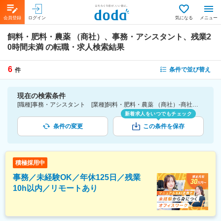
会員登録
ログイン
気になる
メニュー
飼料・肥料・農薬 （商社）、事務・アシスタント、残業2
0時間未満
の転職・求人検索結果
6
条件で並び替え
件
現在の検索条件
[職種]事務・アシスタント [業種]飼料・肥料・農薬 （商社）-商社業界 [詳細条件](休日・働き方)残業20時間未満
新着求人をいつでもチェック
条件の変更
この条件を保存
積極採用中
事務／未経験OK／年休125日／残業
10h以内／リモートあり