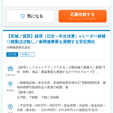
先管理、請求書発行、銀行明細管理など
回賃金はあくまでも目安の金額であり、選考を通じて上下する可
能性があります。月給(月額)は固定手当を含めた表記です。
■1日の大まか流れ：
応募依頼する
8時までに出社していただきまずは朝掃除から始まります。
気になる
（エージェントサービス）
1日を通して「この時間はこれ」と決まった業務はございません
が、出荷伝票の準備や、受発注業務、メーカー、ユーザーからの
問い合わせ担当、来店したお客様への対応などを対応いただきま
す。
【茨城／筑西】経理（日次～年次決算）※リーダー候補
定時は18時で、皆さんだいたい18時半ごろには退勤しておりま
◇残業ほぼ無し／食関連事業を展開する安定商社
す。
※入社後はベテランスタッフにて独り立ちまできちんとサポートし
川崎物産株式会社
ますのでご安心ください。
正社員
転勤なし
■当社の特徴：
茨木県西地域を拠点とし、日本の農業の活性化を目指して、専業
【経理としてキャリアアップできる／少数組織で裁量大／創業73
生産農家・農業法人の皆さまに向けた、製品・技術・情報の提供
年、飼料・食品・農薬事業を展開するカワサキグループ】
に努めています。この地域は、環境条件が良いことから、将来的
仕事内容
にも首都近郊生鮮野菜の生産基地として期待できる地域です。交
＼このポジションの魅力／
＜勤務地詳細＞本社住所：茨城県筑西市神分27 受動喫煙対策：敷
通アクセスの面も整備が進み、農家戸数は少なくなっても経営規
・幅広い業種の会社を担当でき、経理としての幅を大きく広げら
地内喫煙可能場所あり変更の範囲：無
模が大きくなっているので、耕地面積はあまり変わっていませ
れます！
勤務地
ん。そのため、4年連続で増収中と順調に成長を遂げています。
【最寄り駅】
・裁量が大きく、経理のプロフェッショナルとして成長できま
玉戸駅、下館駅、下館二高前駅
す！
■魅力ポイント：
・地元で腰を据えてキャリアを築きたい方に最適です！
＜予定年収＞400万円～480万円＜賃金形態＞月給制＜賃金内訳＞
【就労環境】：当社では長く働いている方も多く、地元に密着し
・管理部門の次世代リーダー候補として期待されるポジションで
月額（基本給）：220,000円～270,000円その他固定手当/月：
て長く働きたい方には安心して働ける環境です。
す！