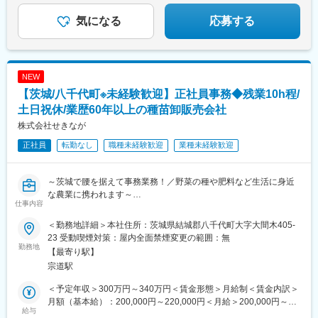
気になる
応募する
NEW
【茨城/八千代町※未経験歓迎】正社員事務◆残業10h程/
土日祝休/業歴60年以上の種苗卸販売会社
株式会社せきなが
正社員
転勤なし
職種未経験歓迎
業種未経験歓迎
～茨城で腰を据えて事務業務！／野菜の種や肥料など生活に身近
な農業に携われます～
仕事内容
■主な業務内容
＜営業事務＞
＜勤務地詳細＞本社住所：茨城県結城郡八千代町大字大間木405-
・営業の方の資料整理
23 受動喫煙対策：屋内全面禁煙変更の範囲：無
・営業の方が外出中の代理対応、各種見積もり、資料等の作成お
勤務地
【最寄り駅】
よび整理など
宗道駅
＜経理事務＞
・出納業務、伝票整理、経費精算、備品購入業務、売掛金回収、
＜予定年収＞300万円～340万円＜賃金形態＞月給制＜賃金内訳＞
消込作業、買掛金の支払業務など
月額（基本給）：200,000円～220,000円＜月給＞200,000円～
・預金口座管理、銀行支払管理、支払い一覧管理、得意先・仕入
給与
220,000円＜昇給有無＞有＜残業手当＞有＜給与補足＞■賞与:年2