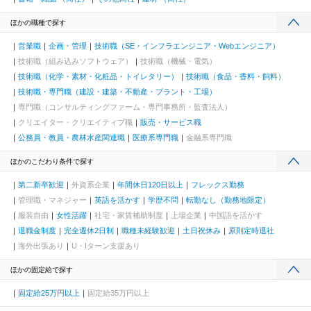
ほかの職種で探す
営業職
企画・管理
技術職（SE・インフラエンジニア・Webエンジニア）
技術職（組み込みソフトウェア）
技術職（機械・電気）
技術職（化学・素材・化粧品・トイレタリー）
技術職（食品・香料・飼料）
技術職・専門職（建設・建築・不動産・プラント・工場）
専門職（コンサルティングファーム・専門事務所・監査法人）
クリエイター・クリエイティブ職
販売・サービス職
公務員・教員・農林水産関連職
医療系専門職
金融系専門職
ほかのこだわり条件で探す
第二新卒歓迎
外資系企業
年間休日120日以上
フレックス勤務
管理職・マネジャー
英語を活かす
学歴不問
転勤なし（勤務地限定）
服装自由
女性活躍
社宅・家賃補助制度
上場企業
中国語を活かす
退職金制度
完全週休2日制
職種未経験歓迎
土日祝休み
原則定時退社
海外出張あり
U・Iターン支援あり
ほかの固定給で探す
固定給25万円以上
固定給35万円以上