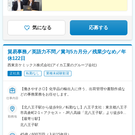
気になる
応募する
貿易事務／英語力不問／賞与5カ月分／残業少なめ／年
休122日
西東京ケミックス株式会社(アイカ工業のグループ会社)
正社員
転勤なし
業種未経験歓迎
【働きやすさ◎】化学品の輸出入に伴う、出荷管理や書類作成な
どの事務業務をお任せします。
仕事内容
【北八王子駅から徒歩9分／転勤なし】八王子支社：東京都八王子
市高倉町2-1＜アクセス＞・JR八高線「北八王子駅」より徒歩9
勤務地
分・JR中央線「八王子駅」「日野駅」よりバス10分※受動喫煙対
【最寄り駅】
策あり
北八王子駅
45歳／600万円（入社15年目）