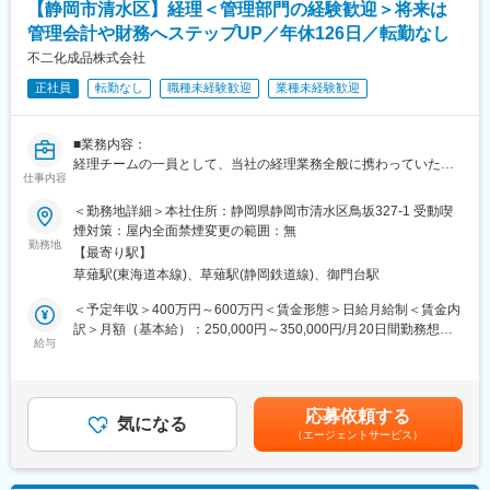
【静岡市清水区】経理＜管理部門の経験歓迎＞将来は
含めアドバイスや方向性の精査、など
管理会計や財務へステップUP／年休126日／転勤なし
■組織構成
不二化成品株式会社
営業3課（海外営業）は現在1名体制で、同じ業務領域の業務課に
正社員
転勤なし
職種未経験歓迎
業種未経験歓迎
事務スタッフが1名在籍しています。
■当社について
■業務内容：
半導体、液晶用薬品の搬送容器は高純度の品質を保つ必要がある
経理チームの一員として、当社の経理業務全般に携わっていただ
ため参入障壁が高く、ニッチトップを誇ります。クライアントは
仕事内容
きます。特に、月次・年次決算業務を正確かつ効率的に完了させ
大手企業が多く経営・キャッシュフローは安定しております。(業
ることがミッションとなります。
＜勤務地詳細＞本社住所：静岡県静岡市清水区鳥坂327-1 受動喫
績賞与支給実績あり)
具体的な業務内容は以下の通りです。
煙対策：屋内全面禁煙変更の範囲：無
・月次、年次決算業務全般：
勤務地
変更の範囲：会社の定める業務
【最寄り駅】
試算表作成、財務諸表作成、監査法人対応など、決算業務を主体
草薙駅(東海道本線)、草薙駅(静岡鉄道線)、御門台駅
的に担当していただきます。
・日々の仕訳・伝票処理、会計ソフトへの入力業務：
＜予定年収＞400万円～600万円＜賃金形態＞日給月給制＜賃金内
迅速かつ正確な処理が求められます。
訳＞月額（基本給）：250,000円～350,000円/月20日間勤務想定
・部門間の連携強化：
給与
＜想定月額＞250,000円～350,000円＜昇給有無＞有＜残業手当＞
他部署との連携を密にし、経理業務の効率化を図ります。
有＜給与補足＞年収は経験、能力に応じて決定いたします。賞与:
将来的には、
年2 回（7 月・12 月） / 昇給:年1 回（10 月）賃金はあくまでも目
・固定資産管理、減価償却計算、税務申告業務(適切な会計処理と
安の金額であり、選考を通じて上下する可能性があります。月給
応募依頼する
税務申告を行います)
気になる
(月額)は固定手当を含めた表記です。
（エージェントサービス）
・予算管理、予実分析、経営分析資料作成サポート(経営層への情
報提供をサポートし、会社の成長に貢献します)
※これらの業務を通じて、会社の財務状況を正確に把握し、健全な