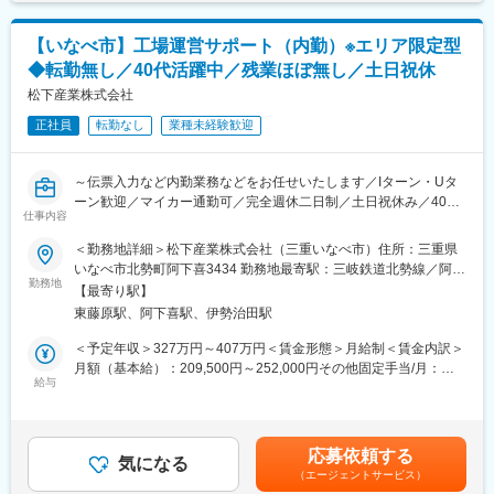
■取り扱う商材について：
■組織構成：
当社が扱う石材は調達担当が海外の現地で触れて目で見た厳選し
26歳～58歳まで、幅広い年齢層の社員が活躍しております。平均
【いなべ市】工場運営サポート（内勤）※エリア限定型
た高品質のものにこだわっています。三重県にある自社工場で用
年齢は約44歳です。業界未経験の方も多くご入社されています。
◆転勤無し／40代活躍中／残業ほぼ無し／土日祝休
途に合わせて、顧客の要望に合わせて加工し、仕上げて納品して
います。石材はモダンでスタイリッシュなデザインものからエレ
松下産業株式会社
ガントなものまで多数、取り扱いがございます。
正社員
転勤なし
業種未経験歓迎
個人宅から商業施設に至るまで様々なシーンで当社の製品が使用
されているおり、自信を持ってご提案ができる商材です。
～伝票入力など内勤業務などをお任せいたします／Iターン・Uタ
■同社の魅力・やりがい
ーン歓迎／マイカー通勤可／完全週休二日制／土日祝休み／40代
【業務】石材をただ売るだけでなく、どんな場所や用途に用いる
仕事内容
活躍中／ホテルや商業施設に利用される石材の専門商社／空間デ
のか等、石材の使用シーンも考えた上での幅広い提案が可能で
ザインや内装インテリアなどにご興味をお持ちの方にもおすすめ
＜勤務地詳細＞松下産業株式会社（三重いなべ市）住所：三重県
す。
～
いなべ市北勢町阿下喜3434 勤務地最寄駅：三岐鉄道北勢線／阿下
【企業の安定性】
勤務地
喜駅受動喫煙対策：屋内全面禁煙変更の範囲：無
設立から80年以上の歴史があり、蓄積してきたノウハウやネット
【最寄り駅】
■業務内容：
ワークにより大手ハウスメーカー、大手ゼネコンとの取引を多数
東藤原駅、阿下喜駅、伊勢治田駅
設立から80年以上の歴史があり、ビルやマンション、ホテル、商
行っております。
業施設等で用いられる建築石材製品や石材関連商品を扱っている
＜予定年収＞327万円～407万円＜賃金形態＞月給制＜賃金内訳＞
【同社の特徴】加工～施工まで一貫して引き受ける
当社にて、以下の業務をお任せします。
月額（基本給）：209,500円～252,000円その他固定手当/月：
当社は、建築石材のみならず、墓石等、幅広く扱っており、顧客
事務作業等のルーティンワークだけでなく、日々の業務改善や会
給与
5,000円～15,000円＜月給＞214,500円～267,000円＜昇給有無＞
のより細かなニーズに対応するため、施工までを一貫して行って
社の成長のために何ができるか？という視点も求められるポジシ
有＜残業手当＞有＜給与補足＞■昇給：年1回（2025年度平均実績
おります。石材加工の技術はもちろんのこと、多様なニーズに柔
ョンです。
／～8,200円程度）■賞与：年3回（2025年度平均実績／3.25ヶ月
軟に対応できることもあり、選ばれ続けております。
入社後は事務作業の割合も多くなりますが、その後様々な業務に
分）※業績等により変更になる可能性があります。賃金はあくまで
応募依頼する
チャレンジしていきたいといったご志向性の方を歓迎します。
気になる
も目安の金額であり、選考を通じて上下する可能性があります。
■働き方：
（エージェントサービス）
※エリア限定型は転勤がございません。
月給(月額)は固定手当を含めた表記です。
・残業ほぼ無