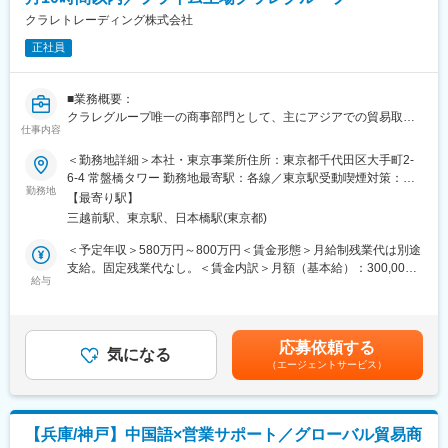
・マルチタスクが得意な方
クラレトレーディング株式会社
・学習意欲があり、柔軟に対応できる方
正社員
・コミュニケーション力がある方
・チームワークを大切にできる方
■業務概要：
■配属先組織 ～風通しの良い社風で質問のしやすい環境です～
クラレグループ唯一の商事部門として、主にアジアでの貿易取引
ES営業部（大阪）
仕事内容
を支える貿易実務業務を担当いただきます。各種高機能素材や機
マテリアルデバイス営業課：7名（内4名営業事務）
能製品の輸出入に関わる書類作成から資金決済まで、貿易取引全
＜勤務地詳細＞本社・東京事業所住所：東京都千代田区大手町2-
般を担うポジションです。営業担当やフォワーダーと密接に連携
6-4 常盤橋タワー 勤務地最寄駅：各線／東京駅受動喫煙対策：屋
■入社後の流れ
しながら、円滑かつ正確な貿易オペレーションの推進をお任せし
勤務地
内全面禁煙変更の範囲：会社の定める事業所
・簡単な受発注業務の書類作成など個人のスキルに合わせてお任
【最寄り駅】
ます。
せする業務の幅は考えお任せします
三越前駅、東京駅、日本橋駅(東京都)
＜具体的には＞
＊スキルに合わせてお任せするお仕事内容の幅を徐々に広げてい
・通関書類の作成および関連手続き
＜予定年収＞580万円～800万円＜賃金形態＞月給制残業代は別途
きますので、ご安心ください！
・輸出入取引に伴う貨物保険の付保業務
支給。固定残業代なし。＜賃金内訳＞月額（基本給）：300,000
・L/C（信用状）の開設・買取に関する業務
給与
円～400,000円＜月給＞300,000円～400,000円＜昇給有無＞有＜
■事業の特徴：
・輸出入取引における資金決済業務
残業手当＞有＜給与補足＞賞与あり（年2回）、昇給あり（年1
1934年の創業以来、化学品・エレクトロニクス・環境の3軸で事
・フォワーダーや営業担当との各種調整業務
回）。賃金はあくまでも目安の金額であり、選考を通じて上下す
業を展開。
・貿易取引に関する管理・運営業務全般
る可能性があります。月給(月額)は固定手当を含めた表記です。
景気に左右されにくい安定した経営基盤を持ち、専門商社の枠を
応募依頼する
気になる
超えて社会課題の解決に貢献する事業を推進しています。
（エージェントサービス）
※将来的には、繊維資材・テキスタイルにおける輸出入業務も担当
新規事業の開拓や海外展開にも積極的で、常に挑戦を続ける企業
いただく予定です。海外への輸出および海外生産品の輸入に伴
です。
う、EPAを活用した関税免除手続きなど、専門性の高い貿易実務
にも携わっていただきます。
変更の範囲：会社の定める業務
【兵庫/神戸】中国語×営業サポート／グローバル貿易商
※取扱商材は、原糸、衣料用テキスタイル、ユニフォーム、スポー