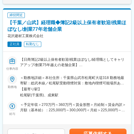
残業は基本的に行わない方針で、少ない残業時間を実現しており
◇事務全般
ます。一人に業務負担がかからないよう、案件調整等も行ってお
・売上、出荷伝票等の起票、基幹システム入力など
ります。
締切間近
・電話、来客対応、工場案内、庶務全般他
・早期昇進可能
【千葉／山武】経理職◆簿記2級以上保有者歓迎/残業ほ
◇工数計算
全国転勤が発生しますが、その分賃金の上昇スピードが早く、上
・二次加工製品の見積補助、工程管理のための工数積算
ぼなし/創業77年老舗企業
位職への昇進が期待できます。
◇サンプル発送に伴うデータ管理（営業補助）
花沢建材工業株式会社
・出荷履歴の管理と物件への紐づけ
■組織構成：
正社員
転勤なし
◇入荷処理
26歳～58歳まで、幅広い年齢層の社員が活躍しております。平均
・検寸／パッキングリスト照合
年齢は約44歳です。業界未経験の方も多くご入社されています。
・ナンバリング／入庫処理／台帳作成 等
【日商簿記2級以上保有者歓迎/残業ほぼなし/経理職としてキャリ
※少し重量がある建築で使用する石材製品の梱包や発送業務もござ
アアップ/創業75年越えの老舗企業】
います。
仕事内容
※エリア限定型の総合職となりますので、将来的に仕事内容の変更
■業務内容：
の可能性があります。
＜勤務地詳細＞本社住所：千葉県山武市松尾町大堤318 勤務地最
経理職として経理事務全般の補助・業務サポートをお任せする方
寄駅：総武本線／松尾駅受動喫煙対策：敷地内喫煙可能場所あり
を募集しております。
勤務地
■当社の魅力・やりがい：
変更の範囲：会社の定める事業所（リモートワーク含む）
【最寄り駅】
【企業の安定性】
松尾駅(千葉県)、成東駅
■業務詳細：
設立から80年以上の歴史があり、蓄積してきたノウハウやネット
・給与計算・管理
ワークにより大手ハウスメーカー、大手ゼネコンとの取引を多数
＜予定年収＞270万円～360万円＜賃金形態＞月給制＜賃金内訳＞
・社会保険・源泉徴収・年末調整の計算や管理
行っております。
月額（基本給）：225,000円～300,000円＜月給＞225,000円～
・財務諸表の作成補助
給与
【当社の特徴】加工～施工まで一貫して引き受ける
300,000円＜昇給有無＞有＜残業手当＞有＜給与補足＞※給与詳細
・支払調書作成補助
当社は、建築石材のみならず、墓石等、幅広く扱っており、顧客
は経験・能力を考慮し、相談の上決定します。■昇給：年1回■賞
・データ入力(弥生会計を用います。)
のより細かなニーズに対応するため、施工までを一貫して行って
与：年2回賃金はあくまでも目安の金額であり、選考を通じて上下
おります。石材加工の技術はもちろんのこと、多様なニーズに柔
する可能性があります。月給(月額)は固定手当を含めた表記です。
応募依頼する