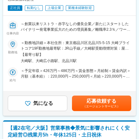
正社員
転勤なし
上場企業
業種未経験歓迎
ゆくゆくは貿易実務もご担当いただく想定です。
海外とのコレポン業務が発生するため
～創業以来リストラ・赤字なしの優良企業／新たにスタートした
■入社後の流れ：
バイナリー発電事業拡大のための増員募集／離職率2.3％／ワーク
当社の販売システムの習熟、伝票処理の流れの理解からスタート
仕事内容
ライフバランス◎～
していただきます。顧客や商品情報の理解が進んだ段階で担当顧
＜勤務地詳細＞本社住所：東京都品川区北品川5-5-15 大崎ブライ
客を定めます。
■仕事内容
トコア19F勤務地最寄駅：JR山手線／大崎駅受動喫煙対策：屋内
実務担当のベテラン社員が在籍しているため、徐々に必要な知識
遠心分離機を始めとする機械メーカー部門での営業支援業務で
勤務地
全面禁煙変更の範囲：会社の定める事業所（リモートワーク含
を学び取りながら独り立ちを目指していただきます。
【最寄り駅】
す。
む）
大崎駅、大崎広小路駅、北品川駅
◎ 見積書の作成サポート業務
☆魅力
◎ 販売管理システム（MCF）への各種データ入力作業
＜予定年収＞426万円～486万円＜賃金形態＞月給制＜賃金内訳＞
【働き方】全社的に残業月平均5h。時差出勤制度あり。
◎ 請求書関連処理業務（仕掛費伝票作成、各課経費伝票処理等）
月額（基本給）：220,000円～250,000円＜月給＞220,000円～
【キャリアステップ】将来的に幹部・リーダー候補さらには役員
◎ 購入仕様書の発行に関する補助業務
給与
250,000円＜昇給有無＞有＜残業手当＞有＜給与補足＞※経験、能
候補を目指すことができるポジションです。
◎ 与信管理に関する申請業務
力等を考慮し、当社規定により決定します。賃金はあくまでも目
◎ その他、営業部門に関わる各種補助業務
安の金額であり、選考を通じて上下する可能性があります。月給
■配属チームの組織構成：40～60代の社員3名が在籍。
(月額)は固定手当を含めた表記です。
応募依頼する
■就業環境
気になる
■当社について：
（エージェントサービス）
・年間休日125日
・水処理技術(海外機能膜)のパイオニア的存在である商社です。水
・残業月10h以内（ノー残業デー有）で、有給休暇は年5日の計画
質汚濁や水不足など世界規模での課題があるなかで、水処理フィ
年休の他、半日、1時間単位でも取得可能です。
ルターを扱うため需要も高く、社会貢献と安定性を兼ね備えた企
・諸手当や社宅制度などが充実しています。
業です。
【週2在宅／大阪】営業事務◆景気に影響されにくく安
・自動車やエネルギー、建設など、今後も社会にとって重要な産
定経営◎残業月5h・年休125日・土日祝休
■組織構成
業に必要な資材を扱っています。今後もその需要はなくなりませ