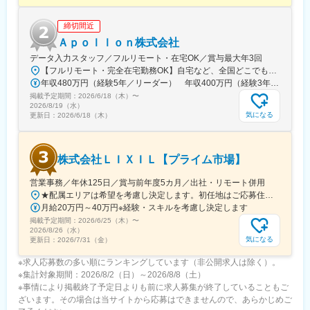
■当社について：
1954年創業の塗料・化成品専門商社として、製品販売・産業資材
締切間近
販売・リニューアル事業を展開。メーカーと顧客の橋渡し役とし
て蓄積した市場データを活かし、最適な製品提案を行う点が強み
Ａｐｏｌｌｏｎ株式会社
です。社会インフラを支える事業性と、現場の声を尊重する風土
データ入力スタッフ／フルリモート・在宅OK／賞与最大年3回
が特徴です。
【フルリモート・完全在宅勤務OK】自宅など、全国どこでもあなたが働きやすい場所で働けます★転居を伴う転勤なし★全国47都道府県どこからでも応募OK【本社】東京都新宿区山吹町130番地の15 茜ビル2-A＜アクセス＞有楽町線「江戸川橋駅」、東西線「東西線」より徒歩10分※受動喫煙対策：あり
年収480万円（経験5年／リーダー） 年収400万円（経験3年／メンバー）
変更の範囲：会社の定める業務
掲載予定期間：
2026/6/18（木）
〜
2026/8/19（水）
気になる
更新日：
2026/6/18（木）
株式会社ＬＩＸＩＬ【プライム市場】
営業事務／年休125日／賞与前年度5カ月／出社・リモート併用
★配属エリアは希望を考慮し決定します。初任地はご応募住所での配属となります。入社後、転勤が伴う異動に関しては、必ず勤務地のご希望も確認した上で決定します。【配属オフィス一覧】■東京都品川区西品川1丁目1-1 大崎ガーデンタワー■愛知県名古屋市中村区名駅南4丁目11-40■京都府京都市伏見区竹田田中宮町103 ■大阪府大阪市中央区本町2丁目6-8 センバ・セントラルビル9F■大阪府箕面市萱野4丁目5-45■広島県広島市安佐南区西原6丁目11-8■福岡県福岡市博多区半道橋2-15-10 SOLAビル★出社とリモートワークを併用しながらの勤務となります。 業務に慣れるまでは、原則出社となります。 慣れてきたら少しずつリモートの日を増やし、最終的には週1～3日ほどの出社となる予定です（目安：～入社6カ月）。※受動喫煙対策：あり
月給20万円～40万円※経験・スキルを考慮し決定します
掲載予定期間：
2026/6/25（木）
〜
2026/8/26（水）
気になる
更新日：
2026/7/31（金）
※求人応募数の多い順にランキングしています（非公開求人は除く）。
※集計対象期間：2026/8/2（日）～2026/8/8（土）
※事情により掲載終了予定日よりも前に求人募集が終了していることもご
ざいます。その場合は当サイトから応募はできませんので、あらかじめご