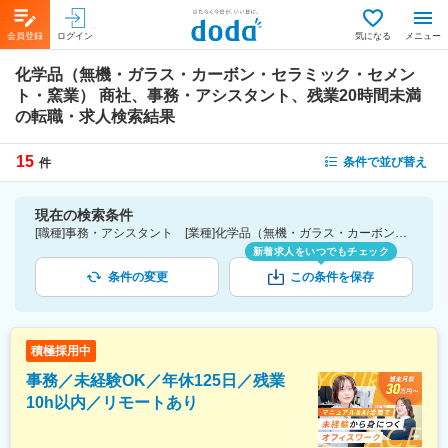
会員登録
ログイン
気になる
メニュー
化学品（無機・ガラス・カーボン・セラミック・セメン
ト・窯業） 商社、事務・アシスタント、残業20時間未満
の転職・求人検索結果
15
条件で並び替え
件
現在の検索条件
[職種]事務・アシスタント [業種]化学品（無機・ガラス・カーボン・セラミック・セメント・窯業） 商社-商社業界 [詳細条件](休日・働き方)残業20時間未満
新着求人をいつでもチェック
条件の変更
この条件を保存
積極採用中
事務／未経験OK／年休125日／残業
10h以内／リモートあり