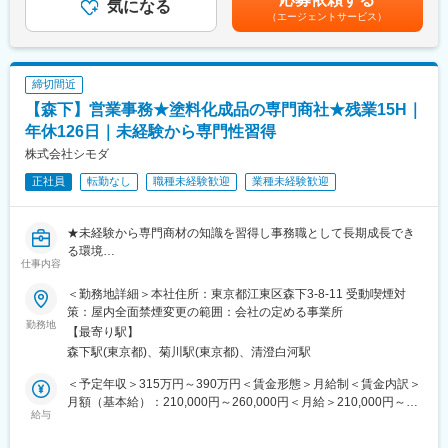
■会社・求人の魅力：
気になる
軟に対応できることもあり、選ばれ続けております。
（エージェントサービス）
・当社の製品は土木関連の建築資材であり、販売先は地元建設業
者からスーパーゼネコン等、幅広く取引していただいておりま
■働き方：
す。営業エリアは千葉県を中心として関東地方全域です。
【残業はほとんど発生しません】
・経理職の補助として業務全般のサポートを行っていただきま
残業は基本的に行わない方針で、少ない残業時間を実現しており
締切間近
す。
ます。一人に業務負担がかからないよう、案件調整等も行ってお
【森下】営業事務★塗料化成品の専門商社★残業15H｜
ります。
変更の範囲：会社の定める業務
年休126日｜未経験から専門性習得
■組織構成：
株式会社シモダ
現在2名の社員が在籍しております。全社平均年齢は約44歳で
正社員
転勤なし
職種未経験歓迎
業種未経験歓迎
す。業界未経験の方も多くご入社されています。
変更の範囲：会社の定める業務
★未経験から専門商材の知識を習得し事務職として長期成長でき
る環境
仕事内容
★調整力を活かし頼られる存在へ成長できる専門商社ならではの
業務
＜勤務地詳細＞本社住所：東京都江東区森下3-8-11 受動喫煙対
★年休126日と残業15hで働きやすさと成長の両立が叶う職場
策：屋内全面禁煙変更の範囲：会社の定める事業所
勤務地
【最寄り駅】
■概要：
森下駅(東京都)、菊川駅(東京都)、清澄白河駅
創業70年の専門商社で、メーカーと顧客をつなぐ営業事務として
受発注業務や納期調整を担当します。入力作業だけでなく、在庫
＜予定年収＞315万円～390万円＜賃金形態＞月給制＜賃金内訳＞
確認や手配など事業運営の中心を支える役割で、未経験から専門
月額（基本給）：210,000円～260,000円＜月給＞210,000円～
性を身につけられる環境です。
給与
260,000円＜昇給有無＞有＜残業手当＞有＜給与補足＞※経験・能
力を考慮の上、社内規定により支給いたします。※該当者には住宅