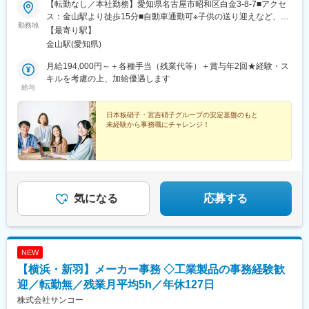
【転勤なし／本社勤務】愛知県名古屋市昭和区白金3-8-7■アクセ
ス：金山駅より徒歩15分■自動車通勤可※子供の送り迎えなど、相
勤務地
談に応じて可能となります。★UIターン歓迎！★転勤なしだから
【最寄り駅】
好きな場所で長く働ける
金山駅(愛知県)
月給194,000円～＋各種手当（残業代等）＋賞与年2回★経験・ス
キルを考慮の上、加給優遇します
給与
日本板硝子・宮吉硝子グループの安定基盤のもと
未経験から事務職にチャレンジ！
気になる
応募する
NEW
【横浜・新羽】メーカー事務 ◇工業製品の事務経験歓
迎／転勤無／残業月平均5h／年休127日
株式会社サンコー