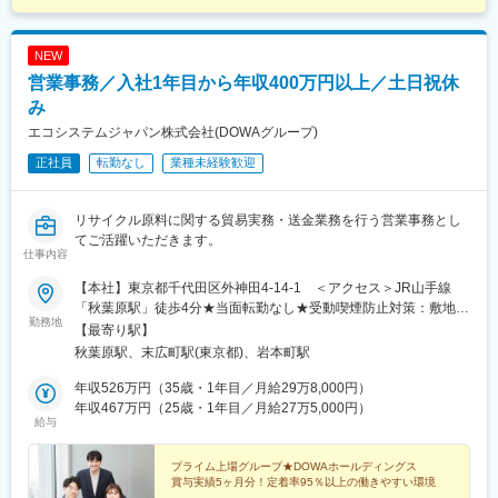
NEW
営業事務／入社1年目から年収400万円以上／土日祝休
み
エコシステムジャパン株式会社(DOWAグループ)
正社員
転勤なし
業種未経験歓迎
リサイクル原料に関する貿易実務・送金業務を行う営業事務とし
てご活躍いただきます。
仕事内容
【本社】東京都千代田区外神田4-14-1 ＜アクセス＞JR山手線
「秋葉原駅」徒歩4分★当面転勤なし★受動喫煙防止対策：敷地内
勤務地
禁煙（屋内喫煙可能場所あり）※業務課は本社勤務ですが、営業に
【最寄り駅】
職種変更した場合は、埼玉県・岡山県や、海外拠点（ニューヨー
秋葉原駅、末広町駅(東京都)、岩本町駅
ク、ドイツ など）へ転勤の可能性あり
年収526万円（35歳・1年目／月給29万8,000円）
年収467万円（25歳・1年目／月給27万5,000円）
給与
プライム上場グループ★DOWAホールディングス
賞与実績5ヶ月分！定着率95％以上の働きやすい環境