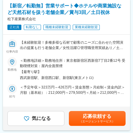
経営を支える重要な役割を担っていただきます。
【新宿／転勤無】営業サポート◆ホテルや商業施設な
ど天然石材を扱う老舗企業／賞与3回／土日祝休
■配属部署：
経理を含む管理部門は、部門長1 名、MGR1 名、メンバー3 名の
松下産業株式会社
計5 名で構成されており、会社の会計業務を中心に人事総務全般
正社員
転勤なし
職種未経験歓迎
業種未経験歓迎
を担っています。経験豊富なMGR が在籍しており、安定した環境
で業務に取り組むことができます。
【未経験歓迎！多種多様な石材で顧客のニーズに合わせた空間演
■入社直後（～1 年）
出の提案も行う老舗企業／女性活躍◎管理職登用実績あり／土日
・日次、月次の経理業務を自立して遂行
仕事内容
祝休み／年休125日】
※仕訳入力、出納管理、売掛金・買掛金の管理、振替伝票起票、基
＜勤務地詳細＞勤務地住所：東京都新宿区西新宿7丁目2番12号 受
幹システム管理業務（マスタ登録）
■業務内容：
動喫煙対策：屋内全面禁煙
・既存業務の理解と安定運用
当社の施工管理部門におけるサポート業務を中心に担当していた
勤務地
■中期（1～3 年）
【最寄り駅】
だきます。
・月次決算の主担当
西武新宿駅、新宿西口駅、新宿駅(東京メトロ)
・業務フローの改善、効率化
・売上／仕入伝票等の起票，コンピューター入力
＜予定年収＞323万円～426万円＜賃金形態＞月給制＜賃金内訳＞
・他部門との連携強化
・安全書類作成補助
月額（基本給）：212,000円～279,500円＜月給＞212,000円～
■将来（3 年以降）
・電話，来客対応，庶務全般（小口現金管理あり）
給与
279,500円＜昇給有無＞有＜残業手当＞有＜給与補足＞■賞与：年
・年次決算の対応
・その他、部門の営業，施工管理活動を円滑に行うことができる
3回（業績連動）※※2025年度平均実績績３回/3.25ヶ月分■昇給：
・経理業務のDX 推進
ようにするための業務
年1回（4月）0円～8,200円賃金はあくまでも目安の金額であり、
選考を通じて上下する可能性があります。月給(月額)は固定手当を
■魅力点:
応募依頼する
■取り扱う商材について：
気になる
含めた表記です。
・安定した基盤と働きやすさ：
（エージェントサービス）
当社が扱う石材は調達担当が海外の現地で触れて目で見た厳選し
創業78 年の歴史を持つ安定企業で、年間休日126 日、有給休暇の
た高品質のものにこだわっています。三重県にある自社工場で用
計画的付与（年間5 日間指定）、1 ヶ月皆勤手当（1 万円）など、