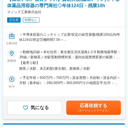
◇貿易書類：
値の高い提案を実現しています。
体薬品用容器の専門商社◇年休124日・残業10h
既存の雛形があり、応用していきます。
◎グローバルに事業展開
貿易の流れを最初に勉強していただきますが、輸入書類のチェッ
マノック工業株式会社
上海・ホーチミン・ソウルをはじめとする海外拠点を活用し、ア
クをして協力会社（乙仲業者）に渡していくため、自分たちが主
ジアを中心としたグローバルビジネスを展開。クラレグループの
正社員
転勤なし
体で作成することはありません。
海外戦略を支えています。
◇顧客：
変更の範囲：会社の定める業務
～半導体容器のニッチトップ企業/安定の経営基盤/残業10h以内/年
化成品は塗料・電線・接着剤・樹脂・電子材料・発泡体業界が主
休124日/所定労働時間7.5h～
な顧客となり、非鉄金属は主に銅合金製品全般を作っている製造
仕事内容
■職務内容
業のメーカー等が顧客となります。
半導体薬品、医療用薬品の搬送容器の販売を行う当社にて、貿易
＜勤務地詳細＞本社住所：東京都文京区湯島1-2-9 勤務地最寄駅：
海外は、韓国・中国・台湾・ベトナム・バングラデシュをはじめ
管理職を募集しています。
JR線／新御茶ノ水駅受動喫煙対策：屋内全面禁煙変更の範囲：会
としたアジア圏となります。
勤務地
社の定める事業所
【最寄り駅】
■概要
◇入社後まずお任せすること：
御茶ノ水駅、末広町駅(東京都)、新御茶ノ水駅
Shipperとしての輸出入貿易事務及び台湾支店の窓口
取扱商品の名前を覚えていただき、慣れるために最初は営業に同
＜海外受発注・輸出業務＞
＜予定年収＞550万円～700万円＜賃金形態＞月給制＜賃金内訳＞
行していただきます。
業務内容：国内メーカー及び海外顧客とメールや電話で対応、見
月額（基本給）：280,000円～360,000円その他固定手当/月：
積作成・依頼、受発注業務、納期調整管理、在庫管理、他
給与
25,000円＜月給＞305,000円～385,000円＜昇給有無＞有＜残業手
■組織構成：営業部４名
当＞有＜給与補足＞※給与詳細は経験･能力を考慮し相談の上決定■
■詳細
昇給：年1回■賞与：年2回（6月･12月 ※過去実績4~5ヶ月）■業績
■働き方出張：
入出荷業務（再梱包）、船積書類作成、台湾支店へ輸出費用の連
賞与：2年目以降業績により支給・年1回（3ヵ月相当）賃金はあ
・アジア圏に2～3か月に1回
応募依頼する
絡、乙仲へ船便BOOKING依頼、出荷INVOICE・PACKING LIST作
気になる
くまでも目安の金額であり、選考を通じて上下する可能性があり
・海外出張の際は、２～3泊程度
（エージェントサービス）
成、入出港管理、関係書類の発送、入金の確認、予算管理等各種
ます。月給(月額)は固定手当を含めた表記です。
・国内出張は月2～3回（全てに同行といったわけではありません
書類管理、台湾支店窓口、等
が、同行頂く場合もございます）
管理業務：
手仕舞書類の確認、貿易管理令の管理、リーダーとして台湾支店