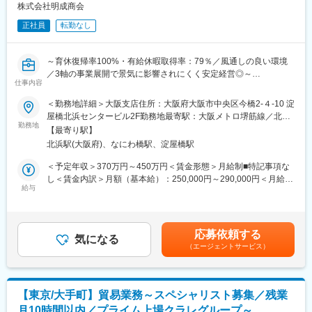
部長1名(50代)、部員4名(40代2名、30代2名)
株式会社明成商会
ん。機能膜およびポンプのサプライヤーとして高い評価を得てい
る同社は、揺るがない立ち位置を獲得しています。
正社員
転勤なし
■当社の魅力：
創業80年以上を誇る、メーカー機能と商社機能を兼ね備えた東証
変更の範囲：会社の定める業務
プライム上場企業です。メーカー機能の機械部門が製造・販売す
～育休復帰率100%・有給休暇取得率：79％／風通しの良い環境
る遠心分離機は、国内で圧倒的なトップシェアを築いています。
／3軸の事業展開で景気に影響されにくく安定経営◎～
世界50カ国以上にも納入しており、様々な分野のお客様とお取引
仕事内容
があります。一方で商社機能である化学品分野でも25000種類以
■業務内容
＜勤務地詳細＞大阪支店住所：大阪府大阪市中央区今橋2-４-10 淀
上の商材を扱っており、多様なお客様のニーズに応えられる事業
◎納期調整
屋橋北浜センタービル2F勤務地最寄駅：大阪メトロ堺筋線／北浜
体制を整えています。
◎受発注と簡単な管理業務（請求書や納品書など書類作成・社内
勤務地
駅受動喫煙対策：屋内全面禁煙変更の範囲：無
【最寄り駅】
外の関係者との連携）
変更の範囲：会社の定める業務
北浜駅(大阪府)、なにわ橋駅、淀屋橋駅
◎電話応対（法人のお客様対応）
法人のお客様からの電話を営業担当者につなぐな業務です。1日の
＜予定年収＞370万円～450万円＜賃金形態＞月給制■特記事項な
対応件数は多くて5件程度です。
し＜賃金内訳＞月額（基本給）：250,000円～290,000円＜月給＞
給与
250,000円～290,000円＜昇給有無＞有＜残業手当＞有賃金はあく
■働き方
までも目安の金額であり、選考を通じて上下する可能性がありま
・年間休日125日（完全週休二日制・土日祝）
す。月給(月額)は固定手当を含めた表記です。
・残業は月平均5時間（繁忙時期：夏）
応募依頼する
・リモートワーク週2回（最短入社後3ヶ月から※個人によって変
気になる
（エージェントサービス）
動あり）
・ワークライフバランスを重視した働き方
・育休復帰率も100%、長期的に安心して働ける環境
【東京/大手町】貿易業務～スペシャリスト募集／残業
★こんな方にマッチ★
月10時間以内／プライム上場クラレグループ～
・受発注業務の書類作成経験をお持ちの方