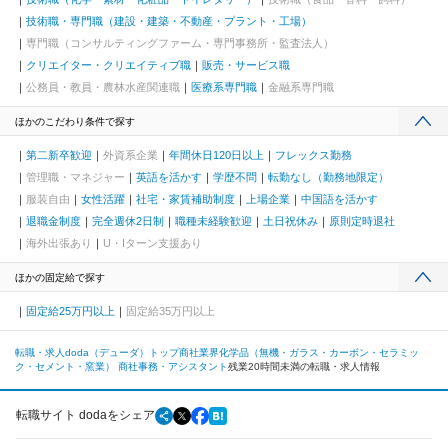
技術職・専門職（建設・建築・不動産・プラント・工場）
専門職（コンサルティングファーム・専門事務所・監査法人）
クリエイター・クリエイティブ職
販売・サービス職
公務員・教員・農林水産関連職
医療系専門職
金融系専門職
ほかのこだわり条件で探す
第二新卒歓迎
外資系企業
年間休日120日以上
フレックス勤務
管理職・マネジャー
英語を活かす
学歴不問
転勤なし（勤務地限定）
服装自由
女性活躍
社宅・家賃補助制度
上場企業
中国語を活かす
退職金制度
完全週休2日制
職種未経験歓迎
土日祝休み
原則定時退社
海外出張あり
U・Iターン支援あり
ほかの固定給で探す
固定給25万円以上
固定給35万円以上
転職・求人doda（デューダ）トップ
商社業界
化学品（無機・ガラス・カーボン・セラミッ
ク・セメント・窯業） 商社
事務・アシスタント
残業20時間未満の転職・求人情報
転職サイト dodaをシェア