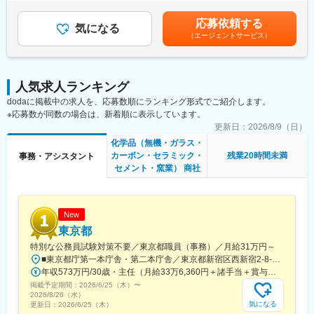
■業務詳細：
手当、家族手当等を支給します。■昇給：あり（1月あたり2,000
＜誰に＞
円～5,000円※前年度実績）■賞与：年2回（計4か月分※前年度実
応募依頼する
塗料・化成品を扱う製造業や建設関連企業など、全国2,800社の顧
気になる
績）賃金はあくまでも目安の金額であり、選考を通じて上下する
（エージェントサービス）
客。
可能性があります。月給(月額)は固定手当を含めた表記です。
＜何を＞
電話・FAXで届く注文内容の入力、在庫確認、配送手配、メーカ
人気求人ランキング
ーへの発注、納期問い合わせ対応など。
dodaに掲載中の求人を、応募数順にランキング形式でご紹介します。
※応募数が同数の場合は、新着順に表示しています。
＜どのように＞
販売管理システムを使用し、在庫状況を確認しながら最適な手配
更新日：
2026/8/9（日）
を実施。メーカーと顧客双方と連携し、正確かつ丁寧な対応で信
化学品（無機・ガラス・
頼関係を築きます。未経験の方もOJTで段階的に業務を習得でき
カーボン・セラミック・
残業20時間未満
事務・アシスタント
ます。
セメント・窯業） 商社
■働き方：
完全週休2日制・年休126日で、残業は月15時間程度。時差出勤制
度もあり、生活リズムに合わせた働き方が可能です。転勤はな
New
く、腰を据えて働けます。
東京都
特別な公務員試験対策不要／東京都職員（事務）／月給31万円～
■組織構成：
■東京都庁第一本庁舎・第二本庁舎／東京都新宿区西新宿2-8-1 ※東京都庁本庁舎のほか、都内の出先事業所などに配属される場合があります。 ※配属される部署によってリモートワークの相談も可能です。 ◎アクセス・「JR新宿駅」（西口から徒歩約10分）・都営地下鉄大江戸線「都庁前駅」・新宿駅西口（地下バスのりば）から都営バス（都庁循環）「都庁第一本庁舎」、「都庁第二本庁舎」、「都議会議事堂」下車・JR新宿駅西改札「新宿駅西口」バス停から「西参道方面」行きの新宿WEバス乗車、「新宿ワシントンホテル前」下車※禁煙対策：敷地内禁煙
東京支店の営業事務チームに配属。20～40代が在籍し、質問しや
年収573万円/30歳・主任（月給33万6,360円＋諸手当＋賞与） 年収694万円/35歳・課長代理（月給40万3,560円＋諸手当＋賞与）
すい雰囲気。業務分担が明確で、属人化を避ける体制が整ってい
掲載予定期間：
2026/6/25（木）
〜
ます。
2026/8/26（水）
気になる
更新日：
2026/6/25（木）