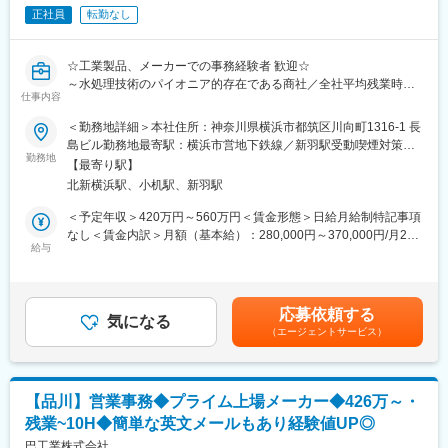
正社員
転勤なし
☆工業製品、メーカーでの事務経験者 歓迎☆
～水処理技術のパイオニア的存在である商社／全社平均残業時間
仕事内容
月5h程度／有給取得率70％程度／リーマンショックでも黒字経営
を継続してきた安定企業／年休127日・時差出勤制度あり～
＜勤務地詳細＞本社住所：神奈川県横浜市都筑区川向町1316-1 長
島ビル勤務地最寄駅：横浜市営地下鉄線／新羽駅受動喫煙対策：
■概要
勤務地
敷地内喫煙可能場所あり変更の範囲：会社の定める事業所
【最寄り駅】
水処理技術の分野において40年以上の歴史を誇る安定企業におけ
北新横浜駅、小机駅、新羽駅
る、業務部として国内業務全般を担当いただきます。
縦割りの業務ではないため、社内を横断的にご対応いただけるゼ
＜予定年収＞420万円～560万円＜賃金形態＞日給月給制特記事項
ネラリストを求めています。
なし＜賃金内訳＞月額（基本給）：280,000円～370,000円/月20
給与
日間勤務想定＜想定月額＞280,000円～370,000円＜昇給有無＞有
■業務内容：
＜残業手当＞有＜給与補足＞・年間賞与：6・12月の計2回。実績
国内業務全般を担当していただく予定で、営業部門、経理・総務
として直近3年は月額基本給の 約3か月分（年間合計）賃金はあく
部門や倉庫担当との連携が日常的に発生いたします。
までも目安の金額であり、選考を通じて上下する可能性がありま
応募依頼する
主として販売管理システムを通じた事務作業や、他部署連携を通
気になる
す。月給(月額)は固定手当を含めた表記です。
（エージェントサービス）
じた業務運営をサポートいただきます。
＜業務詳細＞
・受注入力
・出荷指示書を通じた倉庫担当との連携
【品川】営業事務◆プライム上場メーカー◆426万～・
・納品請求書の作成
残業~10H◆簡単な英文メールもあり経験値UP◎
・発送業務、在庫モニター
・仕入処理および支払情報の経理部門への連携
巴工業株式会社