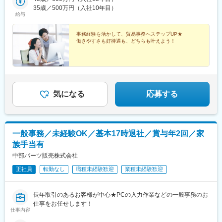
35歳／500万円（入社10年目）
給与
事務経験を活かして、貿易事務へステップUP★
働きやすさも好待遇も、どちらも叶えよう！
気になる
応募する
一般事務／未経験OK／基本17時退社／賞与年2回／家
族手当有
中部パーツ販売株式会社
正社員
転勤なし
職種未経験歓迎
業種未経験歓迎
長年取引のあるお客様が中心★PCの入力作業などの一般事務のお
仕事をお任せします！
仕事内容