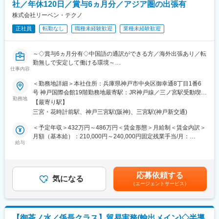
社／年休120日／賞与6ヵ月分／アジア圏の出張有
ツウェア、産業資材、合成樹脂、機能材料など多岐にわたりま
す。
株式会社リーベン・テクノ
※海外出張は基本的にありません。
正社員
転勤なし
職種未経験歓迎
業種未経験歓迎
■組織構成
東西あわせて7名のメンバーが所属しております。将来的にはメン
～◇賞与6ヵ月分有◇中国語の通訳ができる方／海外出張あり／転
バーを牽引するリーダーとしての役割を期待いたします。
勤無しで安定して働ける環境～
仕事内容
■ポジションの魅力
■業務概要：
＜勤務地詳細＞本社住所：兵庫県神戸市中央区御幸通8丁目1番6
◎貿易実務のエキスパートとして専門性を発揮
同社が取扱いをしている非鉄金属や化成品等の営業サポートとし
号 神戸国際会館19階勤務地最寄駅：JR神戸線／三ノ宮駅受動喫煙
長年の貿易実務経験を活かし、輸出入取引に関する中核業務を担
てご勤務頂きます。
勤務地
対策：敷地内喫煙可能場所あり
うポジションです。これまで培った知識やノウハウを存分に発揮
【最寄り駅】
事実を丹念に収集・分析し、価値ある情報を見出し、磨き、組み
できます。
三宮・花時計前駅、神戸三宮駅(阪神)、三宮駅(神戸新交通)
合わせ、顧客へ提案する事を大事にしています。
◎安定した経営基盤のもと長期就業が可能
＜予定年収＞432万円～486万円＜賃金形態＞月給制＜賃金内訳＞
東証プライム上場・クラレグループの中核商社として安定した事
具体的には...
月額（基本給）：210,000円～240,000円固定残業手当/月：
業基盤を誇ります。腰を据えてキャリアを築きたい方に最適な環
・調査・情報収集、営業の商談に使用する資料の作成等
給与
30,000円（固定残業時間16時間0分/月～14時間0分/月）超過した
境です。
・国内外のサプライヤーと交渉しての仕入れ・発注業務
時間外労働の残業手当は追加支給＜月給＞240,000円～270,000円
◎ワークライフバランスを重視
・国内の販売先の新規開拓業務のサポート
（一律手当を含む）＜昇給有無＞有＜残業手当＞有＜給与補足＞■
月平均残業は2～10時間程度と少なく、土日祝休み。プライベー
・海外出張に同行し、通訳業務や翻訳業務
昇給：年1回■賞与：年3回（夏2か月分、冬2か月分、決算賞与2か
トとの両立を図りながら働くことができます。
応募依頼する
・お客様への受発注業務、在庫管理、見積書の作成等
気になる
月分)※賞与・昇給については、企業業績や個人の実績により更に
（エージェントサービス）
業務の割合としては、受発注業務、資料・営業書類の作成が高く
検討賃金はあくまでも目安の金額であり、選考を通じて上下する
■企業魅力
なります。
可能性があります。月給(月額)は固定手当を含めた表記です。
◎クラレグループ唯一の商事会社
同社はクラレグループ唯一の商事部門として、グループ製品の販
■業務の特徴：
売機能を担うだけでなく、加工・製造ノウハウを活かした付加価
【御茶ノ水／係長クラス】貿易実務(輸出メイン)◇半導