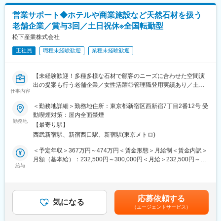
途に合わせて、顧客の要望に合わせて加工し、仕上げて納品して
充実した福利厚生と働きやすい環境が魅力です。
います。石材はモダンでスタイリッシュなデザインものからエレ
・キャリアパス：
営業サポート◆ホテルや商業施設など天然石材を扱う
ガントなものまで多数、取り扱いがございます。
経理チームのリーダー、マネージャーといったポジションへの昇
老舗企業／賞与3回／土日祝休※全国転勤型
個人宅から商業施設に至るまで様々なシーンで当社の製品が使用
格の機会があり、将来的には管理部門全体を統括するポジション
されているおり、自信を持ってご提案ができる商材です。
松下産業株式会社
を目指すことも可能です。また、経理以外の総務や労務、人事業
務などの経験を積むことも可能です。
正社員
職種未経験歓迎
業種未経験歓迎
■同社の魅力・やりがい
【業務】石材をただ売るだけでなく、どんな場所や用途に用いる
変更の範囲：会社の定める業務
のか等、石材の使用シーンも考えた上での幅広い提案が可能で
【未経験歓迎！多種多様な石材で顧客のニーズに合わせた空間演
す。
出の提案も行う老舗企業／女性活躍◎管理職登用実績あり／土日
【企業の安定性】
仕事内容
祝休み／年休125日】
設立から80年以上の歴史があり、蓄積してきたノウハウやネット
＜勤務地詳細＞勤務地住所：東京都新宿区西新宿7丁目2番12号 受
ワークにより大手ハウスメーカー、大手ゼネコンとの取引を多数
■業務内容：
動喫煙対策：屋内全面禁煙
行っております。
当社の施工管理部門におけるサポート業務を中心に担当していた
勤務地
【同社の特徴】加工～施工まで一貫して引き受ける
【最寄り駅】
だきます。
当社は、建築石材のみならず、墓石等、幅広く扱っており、顧客
西武新宿駅、新宿西口駅、新宿駅(東京メトロ)
のより細かなニーズに対応するため、施工までを一貫して行って
・売上／仕入伝票等の起票，コンピューター入力
＜予定年収＞367万円～474万円＜賃金形態＞月給制＜賃金内訳＞
おります。石材加工の技術はもちろんのこと、多様なニーズに柔
・安全書類作成補助
月額（基本給）：232,500円～300,000円＜月給＞232,500円～
軟に対応できることもあり、選ばれ続けております。
・電話，来客対応，庶務全般（小口現金管理あり）
給与
300,000円＜昇給有無＞有＜残業手当＞有＜給与補足＞■賞与：年
・その他、部門の営業，施工管理活動を円滑に行うことができる
3回（業績連動）※※2025年度平均実績績３回/3.8ヶ月分■昇給：年
■働き方：
ようにするための業務
1回（4月）0円～5,700円※20代の方には上記の月給に加えて別
・残業ほぼ無
途、生活支援金として35,000円が支給されます賃金はあくまでも
残業は基本的に行わない方針で、少ない残業時間を実現しており
応募依頼する
※将来的に転居を伴う異動および仕事内容の変更の可能性がありま
気になる
目安の金額であり、選考を通じて上下する可能性があります。月
ます。一人に業務負担がかからないよう、案件調整等も行ってお
（エージェントサービス）
す。
給(月額)は固定手当を含めた表記です。
ります。