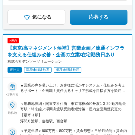
談を行い、社員一人ひとりの「成長したい」という気持ちに寄り
添い、後押しする環境です。【評価の判断基準】業務性質上、
「正確性」が判断基準の大きな軸となります。そのほかで重要視
気になる
応募する
するのは、「業務改善の取り組み」。たとえば…・作業手順を見
直して、業務時間を短縮する・ツールを有効活用して、書類作成
やデータ入力などを自動化する など。自身のアイデアも反映し
ながら、「より良さ」を追求することが可能。また、成果はしっ
かり昇給・昇格で還元されるため、モチベ―ションも保ちやすい
NEW
ことが特徴です。
【東京/高マネジメント候補】営業企画／流通インフラ
を支える仕組み改善・企画の立案/在宅勤務日あり
株式会社デンソーソリューション
正社員
職種未経験歓迎
業種未経験歓迎
★営業の声を吸い上げ、お客様に活かすシステム・仕組みを考え
るサポート・企画職！責任あるキャリア形成を目指す方を歓迎し
仕事内容
ます★
◎業界未経験歓迎／入社後のOJTや社内サポートを通じて基礎知
＜勤務地詳細＞関東支社住所：東京都板橋区舟渡1-3-29 勤務地最
識から学べる環境
寄駅：埼京線／浮間舟渡駅受動喫煙対策：屋内全面禁煙変更の範
勤務地
囲：会社の定める事業所
【最寄り駅】
■業務概要
浮間舟渡駅、蓮根駅、西台駅
冷凍機事業において「商用車向け冷凍機」の本部業務を担当して
いただきます。よりよいお客様へのご提案・営業活動に向け、仕
＜予定年収＞600万円～800万円＜賃金形態＞日給月給制＜賃金内
組みの改善や企画の立案を行っていくお仕事です。