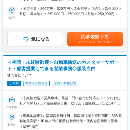
担当いただきます。
1）購入部品費の見積もり取得、査定、発注先選定
＜予定年収＞360万円～520万円＜賃金形態＞月給制＜賃金内訳＞
変更の範囲：会社の定める業務
2）サプライヤ管理（評価、指導、関係構築）、新規取引先の開拓
月額（基本給）：250,000円～350,000円＜月給＞250,000円～
3）社内プロジェクトへの参画（原価低減活動、新製品立ち上げ
給与
350,000円＜昇給有無＞有＜残業手当＞有＜給与補足＞※経験、ス
等）
キルに応じ決定します。■昇給回数：年1回■賞与回数：年2回賃金
4）上記を含む購買業務全般
はあくまでも目安の金額であり、選考を通じて上下する可能性が
あります。月給(月額)は固定手当を含めた表記です。
応募依頼する
製品コストや品質等に直結する重要なポジションとして、サプラ
気になる
（エージェントサービス）
イヤおよび社内関係部門と連携を取りながら、最適な資材調達の
実現を目指していただきます。購買経験が無くても、購買業務に
関心や興味あれば、特別な経験やスキルは不要です。業務に関し
ては、入社後部門にて教育します。
＜福岡・未経験歓迎＞自動車輸送のカスタマーサポー
ト・顧客提案もできる営業事務◇服装自由
■社風：
新卒入社者も中途入社者も、長く勤めることができる職場です。
株式会社ロジコ
主な理由として、風通しの良い職場と福利厚生、働きやすい就業
正社員
職種未経験歓迎
業種未経験歓迎
環境が充実しているという社員の声があり、自動車業界の常とし
て土日休の完全週休二日制であり、9連休以上の長期休暇が年3回
あるなど、プライベートとの両立がしやすい環境でもあります。
◇未経験歓迎／営業事務／電話・問い合わせ対応をメインにお任
せ／年休122日／服装髪色自由／助け合う組織風土／設立14年目
■企業の特色：
仕事内容
で売上高約105億の成長企業／車両輸送関連の総合ソリューショ
＜お客様に選ばれ続ける会社に＞
ン事業◇
＜勤務地詳細1＞福岡営業所住所：福岡県福岡市東区蒲田4-368 勤
当社は1948年の創立以来、常に新しい技術や商品を提供してきま
務地最寄駅：JR線／門松駅受動喫煙対策：屋内全面禁煙＜勤務地
した。
入社当初は、業界知識習得のために営業事務業務を中心にお任せ
勤務地
詳細2＞福岡営業所住所：福岡県福岡市博多区博多駅東3丁目1-26
現在は、メーカー機能と商社機能を併せ持つ会社として、国内・
【最寄り駅】
します。