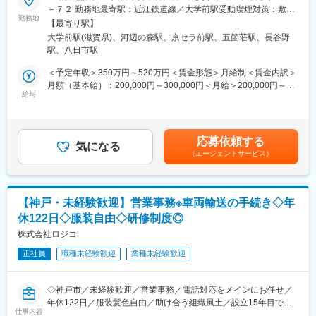
当社は、自動車整備工場やカーディーラー向けに自動車部品を提
－７２ 勤務地最寄駅：近江鉄道線／大学前駅受動喫煙対策：敷地
全拠点合わせて15名の営業担当が在籍しています。
供する専門商社です。滋賀県内のお客様担当をお任せします。
勤務地
内喫煙可能場所あり＜勤務地詳細2＞五個荘営業所住所：滋賀県東
ガソリンスタンドスタッフや製造職など、未経験からスタートし
【最寄り駅】
▼お任せするお仕事
近江市五個荘石塚町２５１ 勤務地最寄駅：近江鉄道線／五個荘駅
た社員も活躍しています。中途入社社員が多く、なじみやすい環
大学前駅(滋賀県)、河辺の森駅、京セラ前駅、五箇荘駅、長谷野
＜業務の流れ＞
受動喫煙対策：敷地内喫煙可能場所あり変更の範囲：会社の定め
境です！
駅、八日市駅
（1）すでに取引のあるお客様（主に車の修理工場）を回り、「修
る事業所
理に必要な車の部品がほしい」といった依頼を受けます。（１日
＜予定年収＞350万円～520万円＜賃金形態＞月給制＜賃金内訳＞
▼働き方
2~3社程度）
月額（基本給）：200,000円～300,000円＜月給＞200,000円～
会社として残業はしない社風のため、営業職も残業は月10時間程
（2）その部品を作っている会社に注文、もしくは社内で管理して
給与
300,000円＜昇給有無＞有＜残業手当＞有＜給与補足＞昇給：1月
度です。
る在庫からその部品を手配していただきます。
当たり3000円～7000円（前年度実績）賞与年2回：合計4.0ヶ月分
整備会社に合わせて会社カレンダーを作成するため、年間休日日
（3）社内の配送部と協力しながら決められた期日までに必要な部
（前年度実績）賃金はあくまでも目安の金額であり、選考を通じ
数は少ないですが、有給は取得しやすく、合わせて約１０５日ほ
品をお客様のもとへお届けします。
て上下する可能性があります。月給(月額)は固定手当を含めた表記
どの休暇を取っています。
応募依頼する
※配送専属の担当がいるため、無理なスケジュールでの配送などは
気になる
です。
（エージェントサービス）
ございません。
▼教育体制
＜業務の詳細＞
入社後は受発注業務からスタートし、自動車部品の知識を身につ
・10社程度（滋賀県内）担当していただきます。
けていただきます。知識習得後に先輩社員との同行営業を行うた
・お客様に応じて定期的に訪問、電話やメールで、必要な部品が
め、未経験の方も安心してご入社いただけます。
【神戸・未経験歓迎】営業事務※車両輸送の手続き◇年
ないか確認を行っていただきます。
休122日◇服装自由◇研修制度◎
・電話やFAXで注文を受けることもあります。
▼特徴
※飛び込み営業、ノルマなどは一切ございません。
株式会社ロジコ
滋賀県に根差し、自動車部品の卸売事業を展開しています。特
※受発注処理や納期管理、見積作成などのデスクワークも多く、外
に、日産、日野、三菱、いすずなどの大手トラックメーカーのデ
正社員
職種未経験歓迎
業種未経験歓迎
出と事務作業のバランスが取れた仕事です！
ィーゼルトラック部品を取り扱っています。迅速な対応力と長年
の信頼関係を強みに安定した経営を続けています。
＼お客様が滋賀県内なので転勤＆長距離運転は基本ございません
◇神戸市／未経験歓迎／営業事務／電話対応をメインにお任せ／
／
変更の範囲：会社の定める業務
年休122日／服装髪色自由／助け合う組織風土／設立15年目で売
仕事内容
上高約105億の成長企業／車両輸送関連の総合ソリューション事