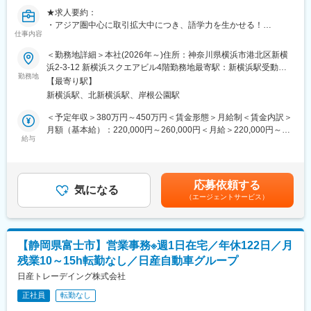
将来的には管理職となっていただくことを想定しています。ご本
★求人要約：
人様の志向性にもよりますが、将来的には人事規定の整備・採
・アジア圏中心に取引拡大中につき、語学力を生かせる！
用・労務など給与社保以外の人事業務もご担当いただくことを期
仕事内容
・自動車のEV化やAI普及に伴い、業績伸長中！
待しています。
＜勤務地詳細＞本社(2026年～)住所：神奈川県横浜市港北区新横
■具体的な業務内容：
浜2-3-12 新横浜スクエアビル4階勤務地最寄駅：新横浜駅受動喫
■組織構成
・受発注処理
勤務地
煙対策：敷地内全面禁煙変更の範囲：会社の定める事業所（リモ
3名の社員が所属しております。各社員が給与社保～採用まで分担
【最寄り駅】
・納期調整～出荷手配
ートワーク含む）
しながら業務を進めています。穏やかな社員が多く落ち着いた雰
新横浜駅、北新横浜駅、岸根公園駅
・輸出書類準備
囲気の部署です。
・見積作成補佐
＜予定年収＞380万円～450万円＜賃金形態＞月給制＜賃金内訳＞
・社内システムへのマスターデータ登録
月額（基本給）：220,000円～260,000円＜月給＞220,000円～
■教育体制
・各種資料作成
給与
260,000円＜昇給有無＞有＜残業手当＞有＜給与補足＞■昇給：有
OJTにて業務に必要な知識を身に着けていただきます。社会人経
※メール（まれに電話）で英語を用いたコミュニケーションが日常
(年1回)■賞与：年2回（2025年度実績5.3ヶ月）■賃金はあくまで
験年数が1年未満の方は新入社員と合同での研修も想定していま
的に発生します。
も目安の金額であり、選考を通じて上下する可能性があります。
す。
※将来的には業務標準化やメンバー育成、他部署との調整業務にも
賃金はあくまでも目安の金額であり、選考を通じて上下する可能
応募依頼する
携わって頂くことを想定しています。
気になる
性があります。月給(月額)は固定手当を含めた表記です。
■評価制度
（エージェントサービス）
会社として自己評価制度を設けています。半年間の目標を上長と
■配属組織：
設定し1on1にて振り返りを実施します。自身で定めた目標をもと
配属先となる海外業務課は3名で構成されています。（課長代理
に評価を行います。
40代女性1名、メンバー40代女性1名、30代女性1名）
【静岡県富士市】営業事務※週1日在宅／年休122日／月
■就業環境
残業10～15h転勤なし／日産自動車グループ
■当社の働き方：
残業10H、平均勤続年数18年程度とプライベートとも両立しやす
・残業月5～10h程／年間休日125日／土日祝休み
日産トレーデイング株式会社
い環境です。組織風土として原則残業しない風土が根付いている
・在宅週1日（育児中の方は最大週2日可能）
ため残業時間の抑制が実現できています。
正社員
転勤なし
・週2日まで、就業時間1時間前倒し(8:00~)もしくは1時間後ろ倒