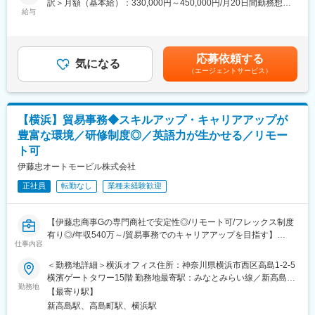
訳＞月額（基本給）：330,000円～450,000円/月20日間勤務想定
※「商用車向け冷凍機」とは…
給与
＜想定月額＞330,000円～450,000円＜昇給有無＞有＜残業手当＞
食品や医薬品、生鮮品など、温度管理が必要な荷物を輸送するた
有＜給与補足＞※前職、経験、年齢を考慮のうえ、規定により決定
めに、トラックの荷室内を冷蔵・冷凍温度に保つ冷却装置です。
いたします。賃金はあくまでも目安の金額であり、選考を通じて
物流・流通インフラを支える重要な設備として、幅広い業界で使
上下する可能性があります。月給(月額)は固定手当を含めた表記で
応募依頼する
用されています。
気になる
す。
（エージェントサービス）
■業務詳細
《入社後のお仕事》
・コールドチェーン営業部にて、トラック用冷凍機の受発注・調
【横浜】貿易事務◆スキルアップ・キャリアアップが
整などの業務を行います。
豊富な環境／研修制度◎／英語力が生かせる／リモー
・受発注対応を行いながら、さらに良くするにはどうするかを考
ト可
えます。現場に入り込み、課題を見つけ、お客様、全国メンバー
と議論しながら「新しい仕組み」を形にしていきます。運用する
伊藤忠オートモービル株式会社
だけでなく、“仕組みを作る側”として関われることが、この仕事の
正社員
転勤なし
業種未経験歓迎
最大の魅力です。
《ゆくゆくは》
全国で運用されてきた業務やシステムをDXで再設計することをお
【伊藤忠商事Gの専門商社で安定性◎/リモート可/フレックス制度
任せします。全国支社に波及し活用できるシステムの考案・企画
有り◎/年収540万～/貿易事務でのキャリアアップを目指す】
などをリードしていくリーダーになりうる方を歓迎します。
仕事内容
【お客様】
日本の有名自動車メーカーをクライアントに持つ当社にて、一般
デンソーグループ会社やトラックメーカー・大手ボデーメーカー
＜勤務地詳細＞横浜オフィス住所：神奈川県横浜市西区高島1-2-5
職として主に営業をサポートする貿易実務全般の業務を担当して
がお客様となります。
横濱ゲートタワー15階 勤務地最寄駅：みなとみらい線／新高島駅
いただきます。
勤務地
【組織構成】
受動喫煙対策：屋内全面禁煙変更の範囲：会社の定める事業所
【最寄り駅】
30～40代中心の組織となります。男女問わず、事務・サポート組
新高島駅、高島町駅、横浜駅
■具体的な業務内容：
織の人員の意見を汲み取りながらもリードして発言し頼られる方