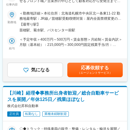
せるフロント職／営業所の中心として顧客対応から受発注まで担
在庫確認や仕入先への発注業務を担当。安定した部品供給を支え
仕事内容
当／業界経験者が活躍する専門性の高いポジション◆◇
る重要な役割です。
＜勤務地詳細＞本社住所：北海道札幌市中央区北一条東11-22 勤
・見積作成・書類作成
＼業績拡大のため増員／
務地最寄駅：JR線／苗穂駅受動喫煙対策：屋内全面禁煙変更の範
見積書や請求書などの作成を行います。書類作成に関する知識は
5期連続売上増加中の当社ですが、今後も更なる売上増、事業拡大
勤務地
囲：会社の定める事業所
入社後に習得可能です。
【最寄り駅】
を見込んでいます。そこで、大切なお客様と当社との橋渡しとな
苗穂駅、菊水駅、バスセンター前駅
る営業人員の増員が必要になりました。会社の次世代を担うメン
■仕事の特徴：
バーとして、あなたをお迎えします！
＜予定年収＞400万円～500万円＜賃金形態＞月給制＜賃金内訳＞
お客様からは「事故でバンパーが破損した」「この車種に適合す
月額（基本給）：215,000円～300,000円固定残業手当/月：
る部品を探したい」などの相談が寄せられます。メーカーごとの
■業務内容：
給与
31,500円～42,000円（固定残業時間25時間0分/月）超過した時間
部品検索システムを使用しますが、お客様の状況を正しく把握し
自動車部品の総合商社である当社にて、営業所のフロント担当と
外労働の残業手当は追加支給＜月給＞246,500円～342,000円（一
最適な提案を行うためには、自動車や部品に関する知識・経験が
して、受発注対応・顧客対応・見積作成などをお任せします。
律手当を含む）＜昇給有無＞有＜残業手当＞有＜給与補足＞■昇給
活かせるポジションです。
本ポジションは、単なる事務業務ではなく、自動車部品や車両に
年1回（4月）■賞与年2回（昨年度実績：4か月）■モデル年収：
応募依頼する
関する知識を活かしながら、お客様と営業担当をつなぐ営業所の
気になる
430万円／30歳（入社1年／業界経験あり）※上記給与は目安で
■研修制度
（エージェントサービス）
中核業務です。整備工場やカーディーラーなどの法人顧客から寄
す。ご経験や弊社規定を鑑みて最終決定いたします。賃金はあく
・入社後研修
せられる問い合わせに対応し、最適な部品提案や手配を行ってい
までも目安の金額であり、選考を通じて上下する可能性がありま
・OJT研修（先輩社員による実務指導）
ただきます。
す。月給(月額)は固定手当を含めた表記です。
変更の範囲：会社の定める業務
【川崎】経理◆事務所出身者歓迎／総合自動車サービ
■業務詳細：
スを展開／年休125日／残業ほぼなし
・受発注対応
電話・メール・FAXで寄せられる注文への対応。車種や部品を確
株式会社昇和自動車
認しながら、最適な商品を手配します。
正社員
転勤なし
業種未経験歓迎
・顧客対応
お客様からの問い合わせ対応。部品の適合確認や納期案内などを
行います。
◇◆トラック・特殊車両の販売・整備・レンタル・輸送を展開／