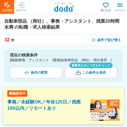
会員登録
ログイン
気になる
メニュー
自動車部品 （商社）、事務・アシスタント、残業20時間
未満
の転職・求人検索結果
32
条件で並び替え
件
現在の検索条件
[職種]事務・アシスタント [業種]自動車部品 （商社）-商社業界 [詳細条件](休日・働き方)残業20時間未満
新着求人をいつでもチェック
条件の変更
この条件を保存
積極採用中
事務／未経験OK／年休125日／残業
10h以内／リモートあり