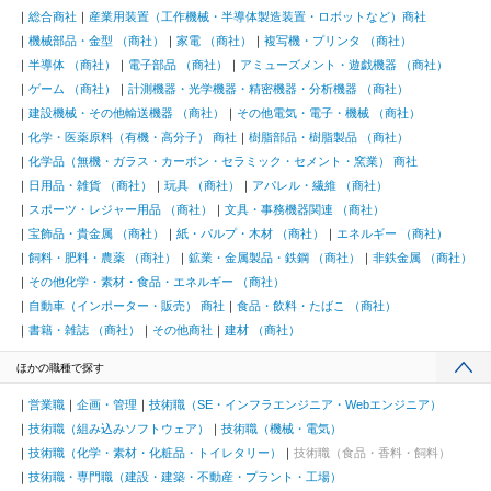
総合商社
産業用装置（工作機械・半導体製造装置・ロボットなど）商社
機械部品・金型 （商社）
家電 （商社）
複写機・プリンタ （商社）
半導体 （商社）
電子部品 （商社）
アミューズメント・遊戯機器 （商社）
ゲーム （商社）
計測機器・光学機器・精密機器・分析機器 （商社）
建設機械・その他輸送機器 （商社）
その他電気・電子・機械 （商社）
化学・医薬原料（有機・高分子） 商社
樹脂部品・樹脂製品 （商社）
化学品（無機・ガラス・カーボン・セラミック・セメント・窯業） 商社
日用品・雑貨 （商社）
玩具 （商社）
アパレル・繊維 （商社）
スポーツ・レジャー用品 （商社）
文具・事務機器関連 （商社）
宝飾品・貴金属 （商社）
紙・パルプ・木材 （商社）
エネルギー （商社）
飼料・肥料・農薬 （商社）
鉱業・金属製品・鉄鋼 （商社）
非鉄金属 （商社）
その他化学・素材・食品・エネルギー （商社）
自動車（インポーター・販売） 商社
食品・飲料・たばこ （商社）
書籍・雑誌 （商社）
その他商社
建材 （商社）
ほかの職種で探す
営業職
企画・管理
技術職（SE・インフラエンジニア・Webエンジニア）
技術職（組み込みソフトウェア）
技術職（機械・電気）
技術職（化学・素材・化粧品・トイレタリー）
技術職（食品・香料・飼料）
技術職・専門職（建設・建築・不動産・プラント・工場）