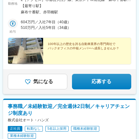
勤務地
5番B出口または7番出口より徒歩1分※受動喫煙対策：屋内全面禁
【最寄り駅】
煙
麻布十番駅、赤羽橋駅
604万円／入社7年目（40歳）
510万円／入社5年目（34歳）
給与
100年以上の歴史を誇る自動車業界の専門商社で
バックオフィスの中核メンバーへ成長しませんか？
気になる
応募する
事務職／未経験歓迎／完全週休2日制／キャリアチェン
ジ制度あり
株式会社オート・ハンズ
正社員
転勤なし
5名以上採用
職種未経験歓迎
業種未経験歓迎