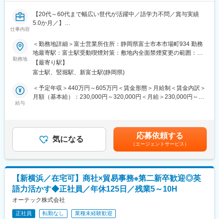
し(10:00~)が可能
■当社について
・新横浜駅から徒歩3分の好立地
当社は1933年の創業以来、自動車部品の国内卸売業ならびに海外
【20代～60代まで幅広い世代が活躍中／語学力不問／賞与実績
輸出に従事し、最近は鉄道用部品の海外輸出にも力を入れるな
5.0か月／】
■入社後の教育：
仕事内容
ど、自動車部品の枠を超えて事業の拡大を進めております。100
現メンバーと共に、OJT研修にて教育いたします。
年に一度といわれる自動車業界の大変革期にあって、私どもは長
富士営業所における営業サポートとして、主に受発注から請求ま
＜勤務地詳細＞富士営業所住所：静岡県富士市本市場町934 勤務
業界未経験の方からでもご活躍頂けるように、ひとつひとつ丁寧
い歴史と実績に安住することなく広く新しい視点、自由な発想に
で一連の業務を担当いただきます。デスクワークに加え、顧客対
地最寄駅：富士駅受動喫煙対策：敷地内全面禁煙変更の範囲：会
に進めていきますので、ご安心ください！
よる挑戦に取り組んでまいります。
応での外出（週2回程度）もあり、営業に近い立場で業務を支える
勤務地
社の定める事業所（リモートワーク含む）
【最寄り駅】
ポジションです。
■同社について：
富士駅、竪堀駅、新富士駅(静岡県)
変更の範囲：会社の定める業務
電子部品専門商社である当社にて、海外業務課の貿易事務業務を
▼担当内容
＜予定年収＞440万円～605万円＜賃金形態＞月給制＜賃金内訳＞
お任せします。
・見積作成、受発注対応等の日次営業支援業務
月額（基本給）：230,000円～320,000円＜月給＞230,000円～
近年、自動車業界ではEV（電気自動車）やハイブリッド車の普
・Excel（表計算）やOutlook（メール）、社内専用システムを用
給与
320,000円＜昇給有無＞有＜残業手当＞有＜給与補足＞※給与詳細
及、自動運転技術の進化などにより、車づくりにおける電子部品
いた事務処理
は年齢、経験に応じて決定します。■昇給年1回（4月）■賞与年2
の重要性がますます高まっています。
・月次の支払処理、入金引当、業務集計資料の作成
回（7月及び12月、5.0か月分/年、2026年度賞与支給水準)■想定年
当社は国内外の電子部品メーカーと自動車関連メーカーをつなぐ
・顧客工場への訪問（週2回ほど）による書類提出・押印対応
収には20h/月の残業手当分を含みます。賃金はあくまでも目安の
専門商社として、最先端の電子部品を提供し、自動車業界の発展
応募依頼する
・富士営業所の庶務業務
気になる
金額であり、選考を通じて上下する可能性があります。月給(月額)
を支えています。業績拡大に伴い、海外メーカーとの取引や輸出
（エージェントサービス）
・本社との連携業務（会議対応等）
は固定手当を含めた表記です。
入業務を担う海外業務課の体制強化のため増員募集を行います。
当社は現在、海外顧客との取引拡大に伴い業務体制の強化を進め
■組織構成：
ているフェーズです。
富士営業所は計5名で構成されており、20代～60代まで幅広く在
整った仕組みの中で業務を行うというよりも、より良い運用を考
【新横浜／在宅可】商社×貿易事務※第二新卒歓迎◎英
籍しております。
えながら体制をつくっていく段階にあります。
語力活かす◆正社員／年休125日／残業5～10H
■就業スタイル
部署単位ではなく、会社全体の視点で物事を捉え、トラブルや課
・年間休日122日（土日）※祝日は出勤日ですが有給奨励日となり
オーテック株式会社
題に対して「誰の責任か」ではなく「どうすればより良くなる
ます。
か」を考えられる方と一緒に働きたいと考えています。
正社員
転勤なし
業種未経験歓迎
・フルフレックスタイム制（コアタイムなし、5:00～22:00）