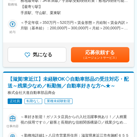
務地最寄駅：JR草津線／手原駅受動喫煙対策：敷地内喫煙可能場
■組織構成
供する専門商社です。滋賀県内のお客様担当をお任せします。
勤務地
所あり変更の範囲：会社の定める事業所
5名の社員が在籍をしています。20代の社員も2名在籍しており2
【最寄り駅】
▼お任せするお仕事
名とも中途で入社をしています。
手原駅、守山駅、栗東駅
＜業務の流れ＞
（1）すでに取引のあるお客様（主に車の修理工場）を回り、「修
＜予定年収＞350万円～520万円＜賃金形態＞月給制＜賃金内訳＞
■評価制度
理に必要な車の部品がほしい」といった依頼を受けます。（１日
月額（基本給）：200,000円～300,000円＜月給＞200,000円～
会社として自己評価制度を設けています。半年間の目標を上長と
2~3社程度）
給与
300,000円＜昇給有無＞有＜残業手当＞有＜給与補足＞昇給：1月
設定し1on1にて振り返りを実施します。自身で定めた目標をもと
（2）その部品を作っている会社に注文、もしくは社内で管理して
当たり3000円～7000円（前年度実績）賞与年2回：合計4.0ヶ月分
に評価を行います。
る在庫からその部品を手配していただきます。
（前年度実績）賃金はあくまでも目安の金額であり、選考を通じ
（3）社内の配送部と協力しながら決められた期日までに必要な部
て上下する可能性があります。月給(月額)は固定手当を含めた表記
■キャリアパス
応募依頼する
品をお客様のもとへお届けします。
気になる
です。
総務として幅広い経験を積みながら、将来的には管理職となって
（エージェントサービス）
※配送専属の担当がいるため、無理なスケジュールでの配送などは
いただくことを想定しています。
ございません。
＜業務の詳細＞
■当社について
・10社程度（滋賀県内）担当していただきます。
当社は1933年の創業以来、自動車部品の国内卸売業ならびに海外
【滋賀/東近江】未経験OK◇自動車部品の受注対応・配
・お客様に応じて定期的に訪問、電話やメールで、必要な部品が
輸出に従事し、最近は鉄道用部品の海外輸出にも力を入れるな
送～残業少なめ／転勤無／自動車好きな方へ★～
ないか確認を行っていただきます。
ど、自動車部品の枠を超えて事業の拡大を進めております。100
・電話やFAXで注文を受けることもあります。
株式会社大進自動車部品商会
年に一度といわれる自動車業界の大変革期にあって、私どもは長
※飛び込み営業、ノルマなどは一切ございません。
い歴史と実績に安住することなく広く新しい視点、自由な発想に
正社員
転勤なし
業種未経験歓迎
※受発注処理や納期管理、見積作成などのデスクワークも多く、外
よる挑戦に取り組んでまいります。
出と事務作業のバランスが取れた仕事です！
変更の範囲：会社の定める業務
～車好き歓迎！ガソスタ店員からの入社活躍事例あり！／人柄重
＼お客様が滋賀県内なので転勤＆長距離運転は基本ございません
視の採用です☆／顧客と長期的な信頼関係構築◎／残業少なめ／
／
仕事内容
次世代中核ポジション～
＜勤務地詳細1＞八日市営業所住所：滋賀県東近江市布施町６５５
▼一緒に働くメンバー