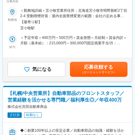
す。
仕事内容
当／業界経験者が活躍する専門性の高いポジション◆◇
＜勤務地詳細＞苫小牧営業所住所：北海道苫小牧市明野新町2丁目
■就業環境
＼業績拡大のため増員／
2-4 受動喫煙対策：屋内全面禁煙変更の範囲：会社の定める事業
年休122日であり、残業も少ない働きやすい環境です。
5期連続売上増加中の当社ですが、今後も更なる売上増、事業拡大
勤務地
所
服装髪色自由であり、役職名で呼ばずに名前を呼ぶなど風通しの
【最寄り駅】
を見込んでいます。そこで、大切なお客様と当社との橋渡しとな
良い社風であり、チームワークを重視しています。平均年齢は35
苫小牧駅
る営業人員の増員が必要になりました。会社の次世代を担うメン
歳、男女比率もほぼ半々です。
バーとして、あなたをお迎えします！
＜予定年収＞400万円～500万円＜賃金形態＞月給制＜賃金内訳＞
月額（基本給）：215,000円～300,000円固定残業手当/月：
■入社後の流れ
■業務内容：
給与
31,500円～42,000円（固定残業時間25時間0分/月）超過した時間
入社初日はオリエンテーションや社内システムなどに触れます。
自動車部品の総合商社である当社にて、営業所のフロント担当と
外労働の残業手当は追加支給＜月給＞246,500円～342,000円（一
メイン業務である輸送コーディネートで利用するシステムに慣れ
して、受発注対応・顧客対応・見積作成などをお任せします。
律手当を含む）＜昇給有無＞有＜残業手当＞有＜給与補足＞■昇給
ると、OJTにて実際に協力会社と輸送の打ち合わせを行い、ある
本ポジションは、単なる事務業務ではなく、自動車部品や車両に
年1回（4月）■賞与年2回（昨年度実績：4か月）■モデル年収：
程度輸送の流れを理解したら、顧客向けの対応や、協力会社向け
応募依頼する
関する知識を活かしながら、お客様と営業担当をつなぐ営業所の
気になる
430万円／30歳（入社1年／業界経験あり）※上記給与は目安で
の調整業務担当をお願いする事もあります。
（エージェントサービス）
中核業務です。整備工場やカーディーラーなどの法人顧客から寄
す。ご経験や弊社規定を鑑みて最終決定いたします。賃金はあく
せられる問い合わせに対応し、最適な部品提案や手配を行ってい
までも目安の金額であり、選考を通じて上下する可能性がありま
■当社の魅力
ただきます。
す。月給(月額)は固定手当を含めた表記です。
新車・中古車の輸送（陸送/海運）業務を展開する企業として2011
年に設立。現在、「売却車両の引き取り 」から「オークション出
【札幌/中央営業所】自動車部品のフロントスタッフ／
■業務詳細：
品」までをトータルでサポートする商品車輸送をはじめ、「登録
営業経験を活かせる専門職／福利厚生◎／年収400万
・受発注対応
代行」「車両廃車・解体」など、新車・中古車 輸送関連業務の総
電話・メール・FAXで寄せられる注文への対応。車種や部品を確
株式会社宮田自動車商会
合ソリューションを展開しています。また、これまで過去数百万
認しながら、最適な商品を手配します。
台の輸送実績に基づいた経験と技術力を活かし「法人向け商品車
正社員
転勤なし
・顧客対応
両輸送サービス」も手掛けています。
お客様からの問い合わせ対応。部品の適合確認や納期案内などを
行います。
変更の範囲：会社の定める業務
◆◇創業100年以上の安定企業／自動車部品の知識・経験を活か
・パーツ管理