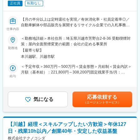
正社員
転勤なし
■教育体制：
ご入社後は先輩社員のOJTにより業務を習得していただきます。
【月の半分以上は定時退社を実現／有休消化率・社員定着率◎／
自動車解体や部品販売を展開するリサイクル企業での入札事務】
■魅力：
仕事内容
総合職として、課のマネジメントや課長補佐など将来のリーダー
【キャリア採用】
＜勤務地詳細＞本社住所：埼玉県川越市芳野台2-8-36 受動喫煙対
的存在を目指して段階的にレベルアップしながら経理業務を習得
今回は事務経験を活かし、役員直属のポジションで活躍いただけ
策：屋内全面禁煙変更の範囲：会社の定める事業所
できます。
る方を募集しています。入札業務の中核メンバーとして、主体的
勤務地
【最寄り駅】
に業務を推進できる方を歓迎します。
■組織構成：
本川越駅、川越市駅
課長1名、一般社員4名、派遣社員1名（経理部全体では、部長1
■業務概要
＜予定年収＞360万円～500万円＜賃金形態＞月給制＜賃金内訳＞
名、課長2名、一般社員6名、派遣社員2名）
当社は自動車リサイクル法に則した適正処理サービスを提供して
月額（基本給）：221,800円～308,200円固定残業手当/月：
おり、今回は官公庁や自治体が公開する入札案件に関する事務ス
給与
35,200円～48,800円（固定残業時間22時間0分/月）超過した時間
■会社概要：
タッフを募集します。入札情報の収集から書類作成、契約締結、
外労働の残業手当は追加支給＜月給＞257,000円～357,000円（一
北海道から沖縄まで7営業部、全国30の拠点に数万点の部品を品
報告書類の作成まで、入札業務全般を担当いただきます。役員直
律手当を含む）＜昇給有無＞有＜残業手当＞有＜給与補足＞上記
揃えしており、お客様への供給体制を整えており、 全国に7カ所
属のポジションで、社内外との調整も多く発生します。
年収には賞与を含みます。業務経験値により決定します。賃金は
の販売部署を設置し、国内のカー用品専門店ホームセンターをは
応募依頼する
気になる
あくまでも目安の金額であり、選考を通じて上下する可能性があ
じめとする小売店（約3,300店舗）へのカー用品卸売り業務を行っ
（エージェントサービス）
■業務詳細
ります。月給(月額)は固定手当を含めた表記です。
ております。
・入札情報サイトや関連メールを確認し、参加候補案件をピック
海外営業部門は、日本からの輸出を中心に営業活動を展開する海
アップし社内で共有
外営業部と、現地法人・現地事務所を統括し、後方支援する海外
・入札参加申し込み手続きの実施
事業部の2部署で構成されております。 物流部：全国5ケ所の流通
【川越】経理＜スキルアップしたい方歓迎＞年休127
・社内の関連部署への準備申請や調整
センタ－を拠点として、「自動車部品・用品専門卸商」の名に相
日・残業10h以内／創業40年・安定した収益基盤
・関東全域を中心に買取対象車両の現地確認（長野県まで行く場
応しく国内外より約10数万点の商品を調達、全国津々浦々まで高
合あり）
株式会社テクノコシダ