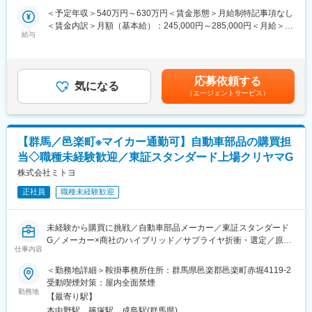
・自動車もしくは自動車部品輸出及び三国貿易業務（海送・空送
を期待します。
＜予定年収＞540万円～630万円＜賃金形態＞月給制特記事項なし
出荷対応）
＜賃金内訳＞月額（基本給）：245,000円～285,000円＜月給＞
・自動車もしくは自動車部品輸出業務に付随する業務全般（貿易
給与
■評価制度について
245,000円～285,000円＜昇給有無＞有＜残業手当＞有＜給与補足
保険・与信管理・出荷促進・納期管理・入出金管理等）
評価については、売上などの成果指標に加え、 各支社への販売支
＞※経験・スキルにより決定します。※上記は賞与7ヶ月、30時間
・課内各種とりまとめ業務等
援、販売企画への貢献度なども含めて総合的に評価する仕組みを
分の残業代を含んだ想定の年収になります。■昇給：年1回（7
採用しています。
月）※評価制度に基づく■賞与：年2回（6月・12月）賃金はあくま
応募依頼する
※将来的に適性に応じた人事ローテーションによる異動がありま
気になる
でも目安の金額であり、選考を通じて上下する可能性がありま
（エージェントサービス）
す。（輸入部門・管理部門等）
■入社後の流れ
す。月給(月額)は固定手当を含めた表記です。
・入社後はOJTを通じて製品知識・業界理解を深めていただき、
■当社の特徴：
ご経験や適性に応じて、担当領域や裁量を拡大していくことがで
～50年を超える歴史の中で培ってきたネットワークを活かし、自
きます。
【群馬／邑楽町※マイカー通勤可】自動車部品の購買担
動車、建機産業を支え続ける～
・業界や製品が未経験の方でも、入社後のOJTや社内サポートを
当◇職種未経験歓迎／東証スタンダード上場クリヤマG
当社は伊藤忠商事で自動車・建設機械の輸出入を行っていた部署
通じて基礎知識から学べる環境があります。 実務を通じて段階的
が分離独立し、1973年に設立された専門商社です。当社の主要ビ
株式会社ミトヨ
に知識・スキルを身につけていただきますので、冷凍機や商用車
ジネスは、自動車や補修部品を世界各国に輸出する業務と、海外
に関する専門知識がない方も安心してご応募ください。
正社員
職種未経験歓迎
から自動車や建設機械を生産するための部品を調達する業務と、
これら部品産業への資本参加・事業経営の三つ。中国の拠点に加
変更の範囲：会社の定める業務
え、アメリカ、アフリカ、中近東へ人材を配置するのみならず、
未経験から購買に挑戦／自動車部品メーカー／東証スタンダード
伊藤忠商事や取引先メーカーにも出向者を出し、海外営業業務を
G／メーカー×商社のハイブリッド／サプライヤ折衝・選定／原価
担うなど、まさに多角的なグローバルビジネスを展開していま
仕事内容
低減・新製品立上げ参画／風通しの良い社風／群馬拠点・マイカ
す。電気自動車や自動運転車が登場するなど、大きな構造変革の
ー通勤可
＜勤務地詳細＞鞍掛事務所住所：群馬県邑楽郡邑楽町赤堀4119-2
中にある自動車業界ですが、「作ったものを運ぶ」「作るための
受動喫煙対策：屋内全面禁煙
部品を調達する」といった仕事は、環境が変わっても必ず必要と
■業務概要：
勤務地
されるもの。50年を超える歴史の中で培ってきたネットワークを
【最寄り駅】
自動車部品を手掛ける群馬・鞍掛事業所にて、以下の購買業務を
活かし、未来の自動車・建機産業を支え続けていきます。
本中野駅、篠塚駅、成島駅(群馬県)