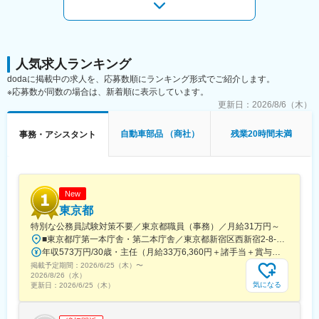
◇点検や車検に関する売掛金の管理
◇車庫証明の申請（警察署へ申請に行くことも）
◇登録業務（書類作成や陸運局での登録手続き）
■1日の流れ例：
人気求人ランキング
9:30～12:00 来店対応：来店されたお客様を笑顔でお出迎え
dodaに掲載中の求人を、応募数順にランキング形式でご紹介します。
12:00～13:00 ランチ：ゆっくりお昼をとれます
※応募数が同数の場合は、新着順に表示しています。
13:00～15:00 SNSで情報発信：ルノーのクルマの魅力を発信
更新日：
2026/8/6（木）
15:00～16:00 事務作業：顧客情報入力や小口現金管理
16:00～18:30 来店：退店まで笑顔でお見送り
自動車部品 （商社）
残業20時間未満
事務・アシスタント
※接客が好きで、明るい対応ができる方におすすめ！
■働く環境：
◇残業は月平均で約5時間程度となっています。
◇有給休暇も取りやすく、GW・夏季・年末年始の年3回は長期休
New
暇でプライベートも大切にできます。
東京都
◇制服貸与、ネイル・茶髪OK（華美ではない範囲で）
特別な公務員試験対策不要／東京都職員（事務）／月給31万円～
■東京都庁第一本庁舎・第二本庁舎／東京都新宿区西新宿2-8-1 ※東京都庁本庁舎のほか、都内の出先事業所などに配属される場合があります。 ※配属される部署によってリモートワークの相談も可能です。 ◎アクセス・「JR新宿駅」（西口から徒歩約10分）・都営地下鉄大江戸線「都庁前駅」・新宿駅西口（地下バスのりば）から都営バス（都庁循環）「都庁第一本庁舎」、「都庁第二本庁舎」、「都議会議事堂」下車・JR新宿駅西改札「新宿駅西口」バス停から「西参道方面」行きの新宿WEバス乗車、「新宿ワシントンホテル前」下車※禁煙対策：敷地内禁煙
■当社について：
年収573万円/30歳・主任（月給33万6,360円＋諸手当＋賞与） 年収694万円/35歳・課長代理（月給40万3,560円＋諸手当＋賞与）
当社は創業54年の地元密着型の輸入車正規ディーラーです。ルノ
掲載予定期間：
ー、MINI、フィアット、アルファロメオ等、趣味性の高い欧州車
2026/6/25（木）
〜
2026/8/26（水）
を取り扱っており、自動車好きの従業員が多く、風通しの良い自
気になる
更新日：
2026/6/25（木）
由な社内環境が特徴です。
※株式会社ユーロフランスでの取り扱い車種：ルノー、アルピーヌ
※所属するSHINWAグループ（創業54年）の取り扱いブランド：