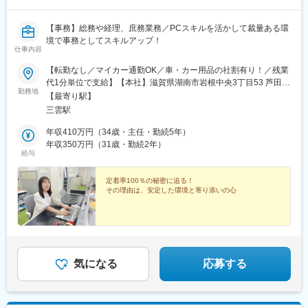
【事務】総務や経理、庶務業務／PCスキルを活かして裁量ある環
境で事務としてスキルアップ！
仕事内容
【転勤なし／マイカー通勤OK／車・カー用品の社割有り！／残業
代1分単位で支給】【本社】滋賀県湖南市岩根中央3丁目53 芦田ビ
勤務地
ル2階※受動喫煙対策：あり（屋内禁煙）
【最寄り駅】
三雲駅
年収410万円（34歳・主任・勤続5年）
年収350万円（31歳・勤続2年）
給与
定着率100％の秘密に迫る！
その理由は、安定した環境と寄り添いの心
気になる
応募する