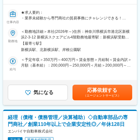
変化を前向きに楽しみながら働ける方に将来的にはチームの中核
・在宅勤務制度（週1日※育児、介護要員であれば週4日可）
として活躍いただけることを期待しています。
・全社残業時間平均：10～15h程（繁忙期：30h）
★求人要約：
・平均勤続年数：12.6年
変更の範囲：会社の定める業務
・業界未経験から専門商社の貿易事務にチャレンジできる！
・平均有給休暇取得日数：19.5日（2025年度／入社日より17日付
仕事内容
・アジア圏中心に取引拡大中につき、語学力を生かせる！
与※付与日数は入社月により変動）
・自動車のEV化やAI普及に伴い、業績伸長中！
＜勤務地詳細＞本社(2026年～)住所：神奈川県横浜市港北区新横
浜2-3-12 新横浜スクエアビル4階勤務地最寄駅：新横浜駅受動喫
■企業情報
■具体的な業務内容：
勤務地
煙対策：敷地内全面禁煙変更の範囲：会社の定める事業所（リモ
自動車関連の専門商社として、自動車部品、完成車、原材料・資
【最寄り駅】
・受発注処理
ートワーク含む）
材等の輸出入、三国間貿易、国内取引、マーケティングを行って
新横浜駅、北新横浜駅、岸根公園駅
・納期調整～出荷手配
います。 自動車生産工場に必要な機械設備輸送や据付、部品製造
・輸出書類準備
＜予定年収＞350万円～400万円＜賃金形態＞月給制＜賃金内訳＞
に必要な原材料や資材、燃料、完成車両等のバリューチェーンの
・見積作成補佐
月額（基本給）：200,000円～250,000円＜月給＞200,000円～
端から端までの間、当社のビジネスは 一気通貫で行っています。
・社内システムへのマスターデータ登録
給与
250,000円＜昇給有無＞有＜残業手当＞有＜給与補足＞■昇給：有
・各種資料作成
(年1回)■賞与：年2回（2025年度実績5.3ヶ月）■賃金はあくまで
変更の範囲：会社の定める業務
※メール（まれに電話）で英語を用いたコミュニケーションが日常
も目安の金額であり、選考を通じて上下する可能性があります。
的に発生します。
賃金はあくまでも目安の金額であり、選考を通じて上下する可能
応募依頼する
気になる
性があります。月給(月額)は固定手当を含めた表記です。
（エージェントサービス）
■配属組織：
配属先となる海外業務課は3名で構成されています。（課長代理
40代女性1名、メンバー40代女性1名、30代女性1名）
経理（債権・債務管理／決算補助）◇自動車部品の専
■当社の働き方：
門商社／創業110年以上で企業安定性◎／年休128日
・残業月5～10h程／年間休日125日／土日祝休み
・在宅週1日（育児中の方は最大週2日可能）
エンパイヤ自動車株式会社
・週2日まで、就業時間1時間前倒し(8:00~)もしくは1時間後ろ倒
正社員
業種未経験歓迎