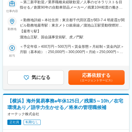
～第二新卒歓迎／業界職種未経験歓迎／人事のゼネラリストを目
まずはご経験やスキルに合わせて請求書処理や入出金管理等の日
指せる／創業90年の自動車部品メーカー／残業10H程度の働きや
次の経理業務をメインにお任せします。ゆくゆく月次決算等の業
仕事内容
すい環境～
務にチャレンジいただくことも可能な環境です。
＜勤務地詳細＞本社住所：東京都千代田区霞が関3-7-4 明産霞が関
■職務概要
ビル勤務地最寄駅：東京メトロ銀座線／溜池山王駅受動喫煙対
■就業環境：
当社の人事職として給与社保業務をお任せいたします。ご入社後
勤務地
策：屋内全面禁煙変更の範囲：会社の定める事業所
年間休日125日、残業もほとんどないためワークライフバランス
【最寄り駅】
すぐは社会保険関連業務のデータ入力や届け出、社会保険加入業
を整えて就業いただけます。夏季休暇・年末年始休暇があり、有
溜池山王駅、国会議事堂前駅、虎ノ門駅
務をお任せいたします。ご入社後1年を目安に独り立ちいただくこ
給休暇も取得しやすい環境です。家庭や趣味との両立を大切にし
とを想定しています。
＜予定年収＞400万円～500万円＜賃金形態＞月給制＜賃金内訳＞
たい方にもぴったりの職場です。
月額（基本給）：250,000円～300,000円＜月給＞250,000円～
■業務詳細
給与
300,000円＜昇給有無＞有＜残業手当＞有＜給与補足＞※年収は経
■当社について：
＜ご入社後すぐにお任せする業務＞
験、スキル、年齢を考慮し決定します。■昇給：年1回（4月）■賞
株式会社昇和自動車は、トラック・特殊車両の新車及び中古車の
・給与計算および社会保険関連のデータ入力
与：年2回（6月、12月）賃金はあくまでも目安の金額であり、選
販売から整備、レンタル、輸送までを一貫して手がける自動車総
・社会保険の届け出
考を通じて上下する可能性があります。月給(月額)は固定手当を含
合サービス企業です。社会インフラを支える使命感と、環境・安
応募依頼する
・社会保険の手続き業務(入退社に伴う手続きなど)
気になる
めた表記です。
全への高い意識を持ち、業務効率化を図りながら地域とともに成
（エージェントサービス）
長を続けています。
＜将来的にお任せする業務＞
神奈川に本社、仙台、沖縄、千葉に営業所を構えており、全国各
・月次給与計算
地でサービスを展開しています。
・賞与給与計算
【横浜】海外貿易事務※年休125日／残業5～10h／在宅
→給与計算については経営層で確定した数値が下りてくるため、
変更の範囲：会社の定める業務
環境あり／語学力生かせる／将来の管理職候補
それらをもとにシステムへ入力しデータ作成・伝票作成をご担当
いただきます。勤怠はシステムで管理をしています。
オーテック株式会社
・年末調整関連の業務
正社員
転勤なし
■キャリアパス