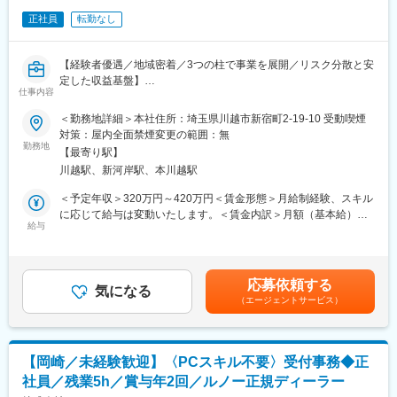
度なネットワ－クと先端ロジスティックを擁しお客様へ『商品』
・入札書類作成、電子入札や現地入札（代理参加の場合あり）
をお届けしております。
正社員
転勤なし
・落札後の契約書作成、必要書類の対応
・契約締結後の終了報告書作成
・入札参加資格の更新手続き（2年に1度）の書類作成
【経験者優遇／地域密着／3つの柱で事業を展開／リスク分散と安
※1件あたり3～4か月で完結し、常時5～6件並行して担当します。
定した収益基盤】
仕事内容
■扱うサービス
■業務概要
＜勤務地詳細＞本社住所：埼玉県川越市新宿町2-19-10 受動喫煙
自動車解体、部品・原材料販売、産業廃棄物の収集運搬等、幅広
カーエレクトロニクス事業、モバイル事業、モーターサイクル
対策：屋内全面禁煙変更の範囲：無
いリサイクルサービスを展開。
事業を展開をしている弊社にて
勤務地
【最寄り駅】
経理職を募集します。
■組織構成
川越駅、新河岸駅、本川越駅
経理業務のスキルを身に着けながらゆくゆくは管理職の道も見
入札担当は役員直属で、情報収集・書類作成・契約までの一連の
込める環境です。
＜予定年収＞320万円～420万円＜賃金形態＞月給制経験、スキル
業務を一貫して担当します。
に応じて給与は変動いたします。＜賃金内訳＞月額（基本給）：
■具体的な業務内容
給与
207,000円～230,000円＜月給＞207,000円～230,000円＜昇給有
■業務の魅力
伝票入力、経費精算、小口現金管理、入出金管理業務をはじめ
無＞有＜残業手当＞有＜給与補足＞※給与詳細は経験・能力などを
ワークライフバランスを重視し、月13営業日以上は定時退社を実
決算
考慮して決定いたします。■昇給：年1回（4月）■賞与：年2回（6
現。助け合いの文化が根付いており、残業も月平均10時間程度で
関連にも携わっていただきます。
月・12月）※昨年実績2.6ヶ月分賃金はあくまでも目安の金額であ
す。
応募依頼する
ご経験に合わせて徐々に出来る業務を広げてください。
気になる
り、選考を通じて上下する可能性があります。月給(月額)は固定手
（エージェントサービス）
その他、電話応対、来客応対、書類整理など一般事務業務全般
当を含めた表記です。
■教育体制
もお願いします。
入社時ガイダンスやOJTを通じて、未経験からでも業務を習得で
きる体制があります。
■組織構成
【岡崎／未経験歓迎】〈PCスキル不要〉受付事務◆正
5名で構成しております。
■就業環境
社員／残業5h／賞与年2回／ルノー正規ディーラー
部長1名（60代男性）、副課長1名（40代男性）
マイカー通勤可、作業着支給、福利厚生充実。安心して長く働け