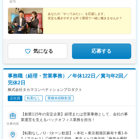
給与
あなたの「やってみたい」を応援します。
安定も働きやすさも叶う環境で一緒に働きませんか？
気になる
応募する
事務職（経理・営業事務）／年休122日／賞与年2回／
完休2日
株式会社タカマコンペティションプロダクト
正社員
転勤なし
業種未経験歓迎
【創業115年の安定企業】経理または営業事務として、会社の事
業運営を支えるバックオフィス業務を担当！
仕事内容
【転勤なし／U・Iターン歓迎】＜本社＞東京都港区麻布十番1-8-
2［アクセス］◎都営大江戸線、東京メトロ南北線「麻布十番駅」