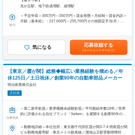
当社ビジネスセンターにて、自動車電装部品の受発注業務を中心
したい方も歓迎しております。
光が丘駅、地下鉄成増駅、成増駅
とした営業事務（受注オペレーター）を担当していただきます。
営業ノルマはなく、個々で競争する風土ではなく社員一体となっ
お客様からの注文受付、見積書作成、発送や取付手配など多岐に
＜予定年収＞300万円～350万円＜賃金形態＞月給制＜賃金内訳＞
て仕事を進める社風です。
わたる事務業務を通じて、取引先との円滑なコミュニケーション
月額（基本給）：227,000円～255,700円その他固定手当/月：
と受発注業務全体の推進に携わります。
給与
3,000円＜月給＞230,000円～258,700円＜昇給有無＞有＜残業手
■当社について
当＞有＜給与補足＞■昇給：年1回（前年度実績 1月あたり 1.90％
新車・中古車の輸送（陸送/海運）業務を展開する企業として2011
■業務詳細：
～ 4.10％）■賞与：年2回（前年度実績 計5.60か月分）■その他固
年に設立されました。国土交通省の許認可が必要な事業であり、
・お客様からの電話や電子FAXでの注文書受領および内容確認
定手当：職務等級手当3,000円賃金はあくまでも目安の金額であ
当社は許認可を取得しております。全国区でサービスを展開して
応募依頼する
・専用システムへの受注データ入力
気になる
り、選考を通じて上下する可能性があります。月給(月額)は固定手
おり、中古車運送業界でトップを争う取り扱い台数です。現在、
（エージェントサービス）
・見積書の作成および取引先へのご案内
当を含めた表記です。
「売却車両の引き取り 」から「オークション出品」までをトータ
・商品発送や取付の手配、納期管理
ルでサポートする商品車輸送をはじめ、「登録代行」「車両廃
・取引先との電話での状況確認や問い合わせ対応（在庫確認、金
車・解体」など、新車・中古車 輸送関連業務の総合ソリューショ
額連絡等）
ンを展開しています。
【東京／霞が関】総務◆幅広い業務経験を積める／年
・各種書類の管理、ファイリング
休125日／土日祝休／創業90年の自動車部品メーカー
・将来的には、より複雑な問い合わせ対応や業務改善提案にも参
※3月に博多駅周辺へ移転予定
画
明治産業株式会社
変更の範囲：会社の定める業務
正社員
■業務の特徴：
・問い合わせは、既存の取引先である自動車リース会社、自動車
整備工場、自動車部品商社、自動車ディーラーです。
～第二新卒歓迎／業界職種未経験歓迎／平均勤続年数18年／世界
・営業部と特販部は対応する内容が若干異なり、営業部は注文や
的に評価される自社ブランド「Seiken」を展開する創業90年の自
見積依頼の問い合わせが主で、特販部はリース会社からの車に取
仕事内容
動車部品メーカー～
り付ける電装部品の問い合わせが多く、作業工場に「この部品が●
＜勤務地詳細＞本社住所：東京都千代田区霞が関3-7-4 明産霞が関
日に届くが、取付可能かどうか」などの確認を行うこともありま
■業務内容
ビル勤務地最寄駅：東京メトロ銀座線／溜池山王駅受動喫煙対
す。