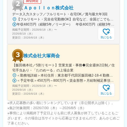
締切間近
フィアット、アルファロメオ、アバルト、BMW MINI 、他に中古
Ａｐｏｌｌｏｎ株式会社
車販売店、板金整備工場も有り
データ入力スタッフ／フルリモート・在宅OK／賞与最大年3回
※他にグループ会社でハーレーダッビッドソンの正規ディーラー事
【フルリモート・完全在宅勤務OK】自宅など、全国どこでもあなたが働きやすい場所で働けます★転居を伴う転勤なし★全国47都道府県どこからでも応募OK【本社】東京都新宿区山吹町130番地の15 茜ビル2-A＜アクセス＞有楽町線「江戸川橋駅」、東西線「東西線」より徒歩10分※受動喫煙対策：あり
業も営んでいます。
年収480万円（経験5年／リーダー） 年収400万円（経験3年／メンバー）
掲載予定期間：
変更の範囲：会社の定める業務
2026/6/18（木）
〜
2026/8/19（水）
気になる
更新日：
2026/6/18（木）
株式会社大塚商会
【飯田橋本社／5割リモート】営業支援・事務◆完全週休2日制／住
宅手当あり・「たのめーる」の上場企業
＜勤務地詳細＞本社住所：東京都千代田区飯田橋2-18-4 勤務地最寄駅：中央本線／水道橋駅受動喫煙対策：屋内全面禁煙変更の範囲：会社の定める事業所（リモートワーク含む）
＜予定年収＞450万円～800万円＜賃金形態＞月給制補足事項なし＜賃金内訳＞月額（基本給）：249,000円～475,000円その他固定手当/月：25,000円～45,000円＜月給＞274,000円～520,000円＜昇給有無＞有＜残業手当＞有＜給与補足＞※経験、能力、年齢などを考慮の上、規定により決定賃金はあくまでも目安の金額であり、選考を通じて上下する可能性があります。月給(月額)は固定手当を含めた表記です。
掲載予定期間：
2026/6/18（木）
〜
2026/9/16（水）
気になる
更新日：
2026/6/18（木）
※求人応募数の多い順にランキングしています（非公開求人は除く）。
※集計対象期間：2026/7/30（木）～2026/8/5（水）
※事情により掲載終了予定日よりも前に求人募集が終了していることもご
ざいます。その場合は当サイトから応募はできませんので、あらかじめご
了承ください。