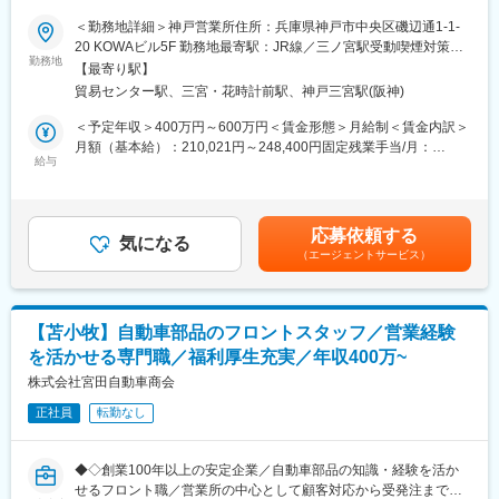
▼一緒に働くメンバー
業◇
＜勤務地詳細＞神戸営業所住所：兵庫県神戸市中央区磯辺通1-1-
全拠点合わせて15名の営業担当が在籍しています。
20 KOWAビル5F 勤務地最寄駅：JR線／三ノ宮駅受動喫煙対策：
ガソリンスタンドスタッフや製造職など、未経験からスタートし
■業務内容
勤務地
屋内全面禁煙変更の範囲：会社の定める事業所
た社員も活躍しています。中途入社社員が多く、なじみやすい環
【最寄り駅】
自動車の輸送事業(陸送・海運)を展開する当社で、中古車会社や一
境です！
貿易センター駅、三宮・花時計前駅、神戸三宮駅(阪神)
般事業会社等のお客様からの問い合わせに対して、全国各地へ自
動車をお届けするサービスにおける営業事務をお任せします。
＜予定年収＞400万円～600万円＜賃金形態＞月給制＜賃金内訳＞
▼働き方
月額（基本給）：210,021円～248,400円固定残業手当/月：
会社として残業はしない社風のため、営業職も残業は月10時間程
【具体的には】
給与
49,265円～58,267円（固定残業時間30時間0分/月）超過した時間
度です。
中古車販売店、貿易会社、リース会社、一般企業など幅広い顧客
外労働の残業手当は追加支給＜月給＞259,286円～306,667円（一
整備会社に合わせて会社カレンダーを作成するため、年間休日日
からの問い合わせに対応いただきます。
律手当を含む）＜昇給有無＞有＜残業手当＞有＜給与補足＞■賞
数は少ないですが、有給は取得しやすく、合わせて約１０５日ほ
◇受発注事務業務：
与：あり (年2回 6月/12月)■昇給：あり (年1回 7月)賃金はあ
どの休暇を取っています。
応募依頼する
・輸送料金の見積対応
気になる
くまでも目安の金額であり、選考を通じて上下する可能性があり
（エージェントサービス）
・システム・FAX・メールなどでの受注対応。
ます。月給(月額)は固定手当を含めた表記です。
▼教育体制
・受注案件に対して、提携自動車運送会社への発注（システム発
入社後は受発注業務からスタートし、自動車部品の知識を身につ
注）、調整
けていただきます。知識習得後に先輩社員との同行営業を行うた
※お客様の課題をヒアリングし、様々な企画提案を行っていただき
め、未経験の方も安心してご入社いただけます。
【苫小牧】自動車部品のフロントスタッフ／営業経験
ます。
を活かせる専門職／福利厚生充実／年収400万~
▼特徴
■組織構成
株式会社宮田自動車商会
滋賀県に根差し、自動車部品の卸売事業を展開しています。特
・配属部署における現在西日本の人員数は総勢30名（名古屋営業
に、日産、日野、三菱、いすずなどの大手トラックメーカーのデ
正社員
転勤なし
所10名、神戸営業所は16名、福岡営業所4名）、平均年齢は30台
ィーゼルトラック部品を取り扱っています。迅速な対応力と長年
半ば。20・30代のメンバーが活躍しています！
の信頼関係を強みに安定した経営を続けています。
・営業、内勤メンバーが協力し合いながら業務にあたっていま
◆◇創業100年以上の安定企業／自動車部品の知識・経験を活か
す。社内イベントを通して各営業所との交流機会も多々ありま
変更の範囲：会社の定める業務
せるフロント職／営業所の中心として顧客対応から受発注まで担