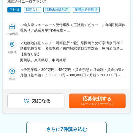
メンバー3名（40代女性が2名、派遣社員30代女性1名）です。
株式会社ユーロフランス
る環境です。
正社員
転勤なし
職種未経験歓迎
業種未経験歓迎
■企業魅力
■想定されるキャリアパス
・3事業を柱とする多角的な企業
事務経験を活かし、入札業務のプロフェッショナルや管理職への
自動車・モバイル・モーターサイクルの3事業を柱とする多角
ステップアップが可能です。
～輸入車ショールーム受付事務で正社員デビュー！／年3回長期休
的な企業で、
暇あり／残業月平均5h程度～
収益基盤と地域密着型のサービス展開をしております。
仕事内容
■企業の特徴/魅力
業界でも数少ない一貫ラインのリサイクルシステムを持ち、環境
■募集背景：
＜勤務地詳細＞ルノー岡崎住所：愛知県岡崎市欠町字清水田20-3
・ワークライフバランスで、プライベート充実。
保全と社会貢献を両立する成長企業です。
当社はルノー正規ディーラーとして、輸入車の魅力をお客様へお
勤務地最寄駅：名鉄本線／東岡崎駅受動喫煙対策：屋内全面禁煙
年間休日127日、完全週休二日制（土日、祝日公休）、その
届けし、カーライフ全般をサポートしています。
勤務地
変更の範囲：会社の定める事業所
他夏季休暇、年末年始休暇あり。
【最寄り駅】
変更の範囲：無
ショールームにご来店されるお客様により安心して快適にお過ご
お誕生日に特別休暇を付与する、バースデー休暇制度あり。
男川駅、東岡崎駅、中岡崎駅
しいただくため、
このたび受付事務スタッフを新たに募集することとなりました。
＜予定年収＞300万円～450万円＜賃金形態＞月給制＜賃金内訳＞
・働きやすい職場環境
月額（基本給）：200,000円～300,000円＜月給＞200,000円～
1日当たり実働7時間45分。9時出勤、17時30分退勤。
■業務内容：
給与
300,000円＜昇給有無＞有＜残業手当＞有＜給与補足＞※経験やス
社員の方が自由に飲める給茶機、ウォーターサーバーあり。
「ルノー」正規ディーラーでの受付事務をご担当いただきます。
キル、前職給与を考慮した上で最終決定します。■昇給：年1回
電子レンジ、電気ポットなどもご自由にお使いいただけま
クルマの専門知識やPCスキルは入社後に少しずつ身につけていた
（4月）■賞与：年2回（7月・12月）■年収例：年収400万円／受
す。
だければ問題ありません！
付事務職経験5年／月給25万円＋諸手当＋賞与賃金はあくまでも
応募依頼する
気になる
目安の金額であり、選考を通じて上下する可能性があります。月
変更の範囲：会社の定める業務
（エージェントサービス）
■業務詳細：
給(月額)は固定手当を含めた表記です。
◇電話対応、来客対応
◇SNSでの情報発信
◇顧客情報の入力
◇DMラベル印刷と発送などの事務作業
さらに7件読み込む
◇小口現金管理