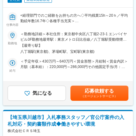
し(10:00~)が可能
・新横浜駅から徒歩3分の好立地
<経理部門でのご経験をお持ちの方へ◇平均残業15h～20ｈ／平均
■入社後の教育：
勤続年数16.7年◇各種手当充実＞
現メンバーと共に、OJT研修にて教育いたします。
仕事内容
業界未経験の方からでもご活躍頂けるように、ひとつひとつ丁寧
■業務内容：
＜勤務地詳細＞本社住所：東京都中央区八丁堀2-23-1 エンパイヤ
に進めていきますので、ご安心ください！
経理部にて、債権・債務管理の業務を中心にお任せします。
ビル3F勤務地最寄駅：東京メトロ日比谷線／八丁堀駅受動喫煙対
スキルや経験、業務の習熟度に応じて幅広い業務にチャレンジい
勤務地
策：屋内全面禁煙
■同社について：
【最寄り駅】
ただきながら、将来的には課のメンバーのとりまとめや課長の補
電子部品専門商社である当社にて、海外業務課の貿易事務業務を
八丁堀駅(東京都)、茅場町駅、宝町駅(東京都)
佐など、リーダー的な存在にステップアップしていただくことを
お任せします。
想定しています。
＜予定年収＞430万円～640万円＜賃金形態＞月給制＜賃金内訳＞
近年、自動車業界ではEV（電気自動車）やハイブリッド車の普
月額（基本給）：220,000円～286,000円その他固定手当/月：
及、自動運転技術の進化などにより、車づくりにおける電子部品
■業務詳細：
給与
40,000円～55,000円固定残業手当/月：40,000円～55,000円（固
の重要性がますます高まっています。
・商品の販売・仕入に伴う債権・債務管理業務（請求、照合、入
定残業時間20時間0分/月）超過した時間外労働の残業手当は追加
当社は国内外の電子部品メーカーと自動車関連メーカーをつなぐ
金確認、消込、支払いなど。会計上の仕訳を含む。）
支給＜月給＞300,000円～396,000円（一律手当を含む）＜昇給有
専門商社として、最先端の電子部品を提供し、自動車業界の発展
・上記の業務運営を円滑に進めるために必要な営業拠点や取引先
無＞有＜残業手当＞有＜給与補足＞■想定年収430万円～640万円
を支えています。業績拡大に伴い、海外メーカーとの取引や輸出
応募依頼する
との連携
気になる
月給制月給 300,000円～442,000円月給￥300,000～ 基本給
入業務を担う海外業務課の体制強化のため増員募集を行います。
（エージェントサービス）
・決算に伴う各種業務、科目明細などの作成（四半期毎に決算、
￥220,000～ 固定残業代￥40,000～ 諸手当(住宅手当含む)
海外顧客とのメール対応や輸出入手配、納期管理などを通じて、
科目により役割分担）
￥40,000～を含む/月■賞与実績:年2回（6月、12月）標準4.0ヶ月
グローバルな取引を支える重要なポジションです。専門知識は入
分～賃金はあくまでも目安の金額であり、選考を通じて上下する
社後に身につけられるため、貿易事務や国際業務に興味のある方
■キャリアステップ：
可能性があります。月給(月額)は固定手当を含めた表記です。
を歓迎します。
【埼玉県川越市】入札事務スタッフ／官公庁案件の入
経験・スキルによって任せる業務の幅を広げていただきます。
札対応・契約書類作成◆働きやすい環境
会計制度の変更対応、決算、税務、関連業務の改善企画などとの
変更の範囲：会社の定める業務
関わりを深めながら、マネジメントへのステップアップを目指し
株式会社ＣＲＳ埼玉
てもらいます。