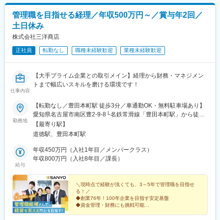
管理職を目指せる経理／年収500万円～／賞与年2回／
土日休み
株式会社三洋商店
正社員
転勤なし
職種未経験歓迎
業種未経験歓迎
【大手プライム企業との取引メイン】経理から財務・マネジメン
トまで幅広いスキルを磨ける環境です！
仕事内容
【転勤なし／豊田本町駅 徒歩3分／車通勤OK・無料駐車場あり】
愛知県名古屋市南区豊2-9-8└名鉄常滑線「豊田本町駅」から徒歩
勤務地
約3分※受動喫煙対策：オフィス内分煙
【最寄り駅】
道徳駅、豊田本町駅
年収450万円（入社1年目／メンバークラス）
年収800万円（入社8年目／課長）
給与
＼現時点で経験が浅くても、3～5年で管理職を目指せ
る！／
◆創業76年！100年企業を目指す安定基盤
◆資金管理・財務にも挑戦可能
◆業務フローや新システムなどへのアイデア出しも歓迎
◆土日休み／実質年休125日