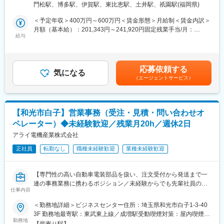
博多駅イーストプレイス 602号室勤務地最寄駅：各線／博多駅受
海外に事業展開しています。
門松駅、博多駅、伊賀駅、東比恵駅、土井駅、祇園駅(福岡県)
慣れてきたら運搬に伴う業務の習得や既存先への営業にもチャレ
動喫煙対策：屋内全面禁煙変更の範囲：会社の定める事業所
グローバル化が進み、ニーズが多様化している今、「価値ある商
ンジいただく想定です。
＜予定年収＞400万円～600万円＜賃金形態＞月給制＜賃金内訳＞
品とサービス」の提供に、社員全員が全力で取り組んでいます。
月額（基本給）：201,343円～241,920円固定残業手当/月：
また、福利厚生が厚く、時間外や休日休暇等、働きやすい環境の
■業務内容
給与
47,229円～56,747円（固定残業時間30時間0分/月）超過した時間
職場と言え、自分のペースに合わせた生活設計、働き方を実感で
自動車の輸送事業を展開する当社で、自動車物流に携わる顧客対
外労働の残業手当は追加支給＜月給＞248,572円～298,667円（一
きる会社です。
応をお任せします。
律手当を含む）＜昇給有無＞有＜残業手当＞有＜給与補足＞■賞
2025年4月に、建機・農機用部品、スポーツ施設向け商材を広く
大手～中小の車販売店様へ輸送に関して抱えている課題解決のた
与：あり (年2回 6月/12月)■昇給：あり (年1回 7月)賃金はあ
手掛けるクリヤマジャパンの100%子会社となり、クリヤマグルー
応募依頼する
めの問い合わせ対応、提案業務がメインとなります。
気になる
くまでも目安の金額であり、選考を通じて上下する可能性があり
プの一員として、新たな歩みを始めました。
（エージェントサービス）
当社で実際に自動車を運搬するわけではなく、全国に数百社存在
ます。月給(月額)は固定手当を含めた表記です。
する協力会社と連携し、お客様のニーズに応える役割を担って頂
きます。
自動車販売店へ自動車運搬の課題や悩みをヒアリングし、最適な
【和光市白子】営業事務（受注・見積・問い合わせオ
提案を行っていきます。すでにお取引のあるお客様先や、新規の
ペレーター）◆未経験歓迎／残業月20h／週休2日
お客様先へのアプローチを行っていきます。
(新規営業といっても自動車輸送に困りごとを抱えている顧客が対
アライ電機産業株式会社
象です。受注率の低い飛び込みではございません。)
正社員
転勤なし
職種未経験歓迎
業種未経験歓迎
※営業エリアは九州全域から広島あたりまでありますが、福岡県に
隣接した県までが主な営業エリアです。直行直帰も可能。
宿泊を伴う遠隔地への営業は稀で、実施時には交通宿泊費・出張
【専門性の高い自動車電装部品を扱い、注文受付から発送まで一
手当支給もあります。
連の事務業務に携わるポジション／未経験からでも先輩社員の手
仕事内容
厚いサポートのもと、専門知識を身につけてキャリアアップが目
■組織構成
指せる環境】
＜勤務地詳細＞ビジネスセンター住所：埼玉県和光市白子1-3-40
営業担当の所長(課長)1名、メンバー2名が所属しております。未
3F 勤務地最寄駅：東武東上線／成増駅受動喫煙対策：屋内喫煙可
経験から入社している社員も活躍しており、1から丁寧に指導しま
■業務概要：
勤務地
能場所あり変更の範囲：無
す。営業はやったことないけど興味がある、自動車関連の仕事が
【最寄り駅】