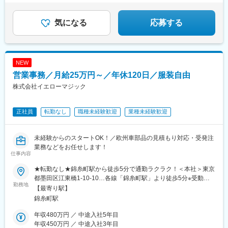
気になる
応募する
NEW
営業事務／月給25万円～／年休120日／服装自由
株式会社イエローマジック
正社員
転勤なし
職種未経験歓迎
業種未経験歓迎
未経験からのスタートOK！／欧州車部品の見積もり対応・受発注
業務などをお任せします！
仕事内容
★転勤なし★錦糸町駅から徒歩5分で通勤ラクラク！＜本社＞東京
都墨田区江東橋1-10-10…各線「錦糸町駅」より徒歩5分※受動喫
勤務地
煙対策：屋内禁煙
【最寄り駅】
錦糸町駅
年収480万円 ／ 中途入社5年目
年収450万円 ／ 中途入社3年目