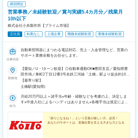
締切間近
営業事務／未経験歓迎／賞与実績5.4カ月分／残業月
10h以下
株式会社小糸製作所【プライム市場】
正社員
転勤なし
上場企業
職種未経験歓迎
業種未経験歓迎
自動車照明器にまつわる電話対応、売上・入金管理など、営業の
サポート業務全般をお任せします。
仕事内容
【愛知／U・Iターン歓迎】◎自動車通勤OK■豊田支店／愛知県豊
田市鴻ノ巣町2丁目12番3号名鉄三河線「土橋」駅より徒歩約10分
勤務地
★基本的に転勤なし★本人の合意を得た上で、キャリアアップの
【最寄り駅】
ため、将来的に東京や静岡への転勤となる可能性があります。※受
土橋駅(愛知県)
動喫煙防止対策：あり※U・Iターンも歓迎
月給20万円以上＋諸手当※年齢・経験などを考慮の上、決定しま
す※中途入社によるハンディはありません※各種手当は規定により
給与
別途支給します【キャリアステップ】学歴や性別などに関係な
く、能力次第でステップアップできるチャンスを設けています。
将来的には、マネジメント業務に挑戦することも可能。また、
「頼りになるね！」という言葉が嬉しい方、必見！
あなたのサポートは、老舗企業を支える大きな力となる
「事務業務で培ったスキルや経験を活かして、営業職にキャリア
チェンジしたい」という希望も叶えられる環境です！マネジメン
トスキルやキャリアに関する研修の充実はもちろん、キャリア面