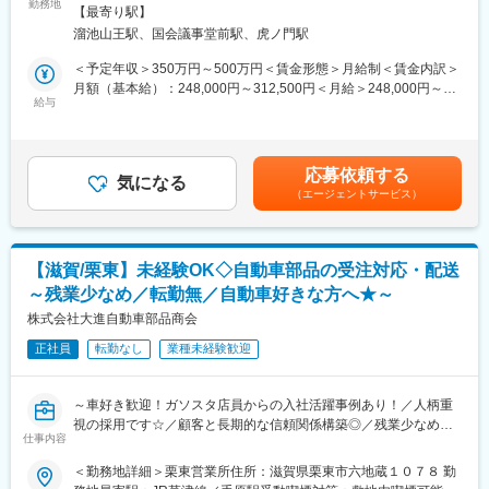
当社の総務職として業務をお任せいたします。
勤務地
策：屋内全面禁煙変更の範囲：会社の定める事業所
【最寄り駅】
■組織構成：
溜池山王駅、国会議事堂前駅、虎ノ門駅
＜ご入社後すぐにお任せしたい業務＞
営業部もしくは特販部の配属となり、合わせて約30名ほどの営業
・郵便受信・発信
＜予定年収＞350万円～500万円＜賃金形態＞月給制＜賃金内訳＞
事務担当が在籍しています。年齢層は20代～40代が中心で、チー
・事務備品等の購買・経費支払事務
月額（基本給）：248,000円～312,500円＜月給＞248,000円～
ムワークを重視し協力して業務を進めています。
・社宅・独身寮入居・退去手続
給与
312,500円＜昇給有無＞有＜残業手当＞有＜給与補足＞※年収は経
・航空券・チケット手配
験、スキル、年齢を考慮し決定します。■昇給：年1回（4月）■賞
■業務の魅力：
・設備管理（社用車、電話機、事務機器など）
与：年2回（6月、12月）賃金はあくまでも目安の金額であり、選
未経験者も歓迎し、OJTや先輩社員のサポートで専門知識を着実
・安全管理（防火管理、社用車安全運転管理、災害時の社員安全
考を通じて上下する可能性があります。月給(月額)は固定手当を含
に習得でき、長期的なキャリア形成が可能です。全国規模の販売
応募依頼する
対策）
気になる
めた表記です。
網と安定した経営基盤があり、安心して業務に取り組めます。
（エージェントサービス）
＜将来的にお任せする業務＞
■入社後の流れ：
・株主総会（総会手配、配当金支払）
入社後はOJTを中心に、電話応対や事務作業の基本から学び、段
・資産管理（営業所等の資産管理、固定資産、株式など）
階的に業務範囲を広げていきます。まずはマニュアルやカタログ
【滋賀/栗東】未経験OK◇自動車部品の受注対応・配送
・文書管理（契約書、決算書作成）
を見て製品について学んでいただきながら、先輩の横についてど
～残業少なめ／転勤無／自動車好きな方へ★～
のように電話を受けるのかを見て聞いて学んでいただくことから
■教育体制
株式会社大進自動車部品商会
スタートします。商品知識やシステム操作も丁寧に指導しますの
OJTにて業務に必要な知識を身に着けていただきます。業界未経
で、ご安心ください。
正社員
転勤なし
業種未経験歓迎
験かつ職種未経験で入社をした社員も活躍しています。
変更の範囲：会社の定める業務
■就業環境
～車好き歓迎！ガソスタ店員からの入社活躍事例あり！／人柄重
残業10H、平均勤続年数18年程度とプライベートとも両立しやす
視の採用です☆／顧客と長期的な信頼関係構築◎／残業少なめ／
い環境です。組織風土として原則残業しない風土が根付いている
仕事内容
次世代中核ポジション～
ため残業時間の抑制が実現できています。
＜勤務地詳細＞栗東営業所住所：滋賀県栗東市六地蔵１０７８ 勤
当社は、自動車整備工場やカーディーラー向けに自動車部品を提