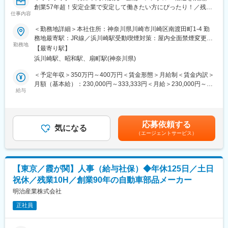
・パーツ管理
創業57年超！安定企業で安定して働きたい方にぴったり！／残業
在庫確認や仕入先への発注業務を担当。安定した部品供給を支え
仕事内容
ほぼなしでワークライフバランス◎／完全週休2日・年間休日125
る重要な役割です。
日◆◇
＜勤務地詳細＞本社住所：神奈川県川崎市川崎区南渡田町1-4 勤
・見積作成・書類作成
務地最寄駅：JR線／浜川崎駅受動喫煙対策：屋内全面禁煙変更の
見積書や請求書などの作成を行います。書類作成に関する知識は
■業務概要：
勤務地
範囲：会社の定める事業所
入社後に習得可能です。
【最寄り駅】
総合自動車サービスを展開する同社にて、経理担当としてバック
浜川崎駅、昭和駅、扇町駅(神奈川県)
オフィス業務をお任せします！日々の経理業務をメインにお任せ
■仕事の特徴：
します。
＜予定年収＞350万円～400万円＜賃金形態＞月給制＜賃金内訳＞
お客様からは「事故でバンパーが破損した」「この車種に適合す
月額（基本給）：230,000円～333,333円＜月給＞230,000円～
る部品を探したい」などの相談が寄せられます。メーカーごとの
■業務詳細：
給与
333,333円＜昇給有無＞有＜残業手当＞有＜給与補足＞※給与は経
部品検索システムを使用しますが、お客様の状況を正しく把握し
ご経験に合わせて下記業務をお任せいたします。
験・能力を考慮して決定します賞与：年2回（前年度実績：
最適な提案を行うためには、自動車や部品に関する知識・経験が
※スキルに合わせて段階的にお任せしていきます。
280,000～800,000円）※業績により異なる賃金はあくまでも目安
活かせるポジションです。
・会計ソフト（弥生会計）の入力・出力等
の金額であり、選考を通じて上下する可能性があります。月給(月
応募依頼する
・売上・売掛金管理
気になる
額)は固定手当を含めた表記です。
■研修制度
（エージェントサービス）
・支払・買掛金管理
・入社後研修
・インターネットバンク対応（入金・出金）
・OJT研修（先輩社員による実務指導）
・会計事務所とのデータ・書類の送受信
・伝票・書類の整理
変更の範囲：会社の定める業務
【東京／霞が関】人事（給与社保）◆年休125日／土日
祝休／残業10H／創業90年の自動車部品メーカー
■組織構成：
社員数約40名のうち、現在2名が経理業務を担当しています。
明治産業株式会社
営業アシスタントとの連携もスムーズで、業務分担がしっかりし
正社員
ているため、無理なく働ける環境です。
■キャリアパス：