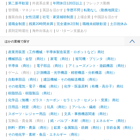
第二新卒歓迎
外資系企業
年間休日120日以上
フレックス勤務
管理職・マネジャー
英語を活かす
学歴不問
転勤なし（勤務地限定）
服装自由
女性活躍
社宅・家賃補助制度
上場企業
中国語を活かす
退職金制度
残業20時間未満
完全週休2日制
職種未経験歓迎
土日祝休み
原則定時退社
海外出張あり
U・Iターン支援あり
ほかの業種で探す
産業用装置（工作機械・半導体製造装置・ロボットなど）商社
機械部品・金型 （商社）
家電 （商社）
複写機・プリンタ （商社）
半導体 （商社）
電子部品 （商社）
アミューズメント・遊戯機器 （商社）
ゲーム （商社）
計測機器・光学機器・精密機器・分析機器 （商社）
自動車部品 （商社）
建設機械・その他輸送機器 （商社）
その他電気・電子・機械 （商社）
化学・医薬原料（有機・高分子） 商社
樹脂部品・樹脂製品 （商社）
化学品（無機・ガラス・カーボン・セラミック・セメント・窯業） 商社
日用品・雑貨 （商社）
玩具 （商社）
アパレル・繊維 （商社）
スポーツ・レジャー用品 （商社）
文具・事務機器関連 （商社）
宝飾品・貴金属 （商社）
紙・パルプ・木材 （商社）
エネルギー （商社）
飼料・肥料・農薬 （商社）
鉱業・金属製品・鉄鋼 （商社）
非鉄金属 （商社）
その他化学・素材・食品・エネルギー （商社）