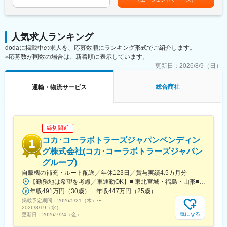
・用船仲介船の運航に関する港湾事情、貨物、荷役、条約や規則
■キャリアパス
に関する調査、社内担当者への解説、船主に対する直接的なアド
経験を積むことで、配送リーダーや営業、管理職へのステップア
バイス、コンサルティング
ップも可能です。
・顧客船主保有船に関する技術的なトラブル問合せ対応
人気求人ランキング
・海事情報の定期的な社内外発信、情報配信ウェブサイト運営
■同社の魅力
dodaに掲載中の求人を、応募数順にランキング形式でご紹介します。
・用船仲介船のRightShip評価、PSC是正に対する対応支援
創業112年の歴史と地域での高い知名度があり、安定した経営基
※応募数が同数の場合は、新着順に表示しています。
※出張頻度…月1回程度／国内船主訪問（愛媛）
盤と社員を大切にする風土が自慢です。
更新日：
2026/8/9（日）
また同社は長崎県に根差し、高圧ガス・産業機械・宅配水事業な
■業務の特徴：
ど幅広い分野で地域の暮らしや産業を支えている安定企業です。
・当社は仲介会社と認知されているので、船主に対する直接的な
総合商社
運輸・物流サービス
既存顧客へのルート配送が中心のため、お客様との信頼関係を築
サポートを提供するには船主との密な関係性を構築することが肝
きながら長期的に活躍できる環境があります。
要となります。
また、未経験からでも挑戦しやすく、地域密着企業ならではの安
・船主もしくは船舶管理会社毎のポリシーや方針を十分に把握し
定した事業基盤のもとで腰を据えて働くことが可能です。
た上で対応方法を臨機応変に判断する必要があります。
締切間近
変更の範囲：無
■配属先について：
コカ･コーラボトラーズジャパンベンディン
4名（部長、メンバー2名、嘱託社員1名／男女比3:1）で構成され
グ株式会社(コカ･コーラボトラーズジャパン
ています。
グループ)
自販機の補充・ルート配送／年休123日／賞与実績4.5カ月分
■当社の特徴：
【勤務地は希望を考慮／車通勤OK】■ 東北宮城・福島・山形■ 関東東京・埼玉・神奈川・千葉・群馬・栃木・茨城・山梨■ 北信越新潟■ 東海静岡・岐阜・愛知・三重■ 近畿滋賀・奈良・和歌山・大阪・京都・兵庫■中国・四国岡山・香川・徳島・高知・広島・山口■ 九州福岡・熊本・大分・宮崎・鹿児島・長崎・佐賀※一部、自社敷地内に駐車場がない拠点では、ご自身で駐車場を手配していただきます。※受動喫煙対策あり
・グローバル総合商社「三井物産」のノウハウとネットワークを
年収491万円（30歳） 年収447万円（25歳）
最大限に活用し、用船仲介、中古船売買仲介、運航仲介、舶用機
掲載予定期間：
2026/5/21（木）
〜
器販売、建造監理、海務コンサルティング、DX支援など、船舶関
2026/8/19（水）
連ビジネスのあらゆる分野にわたって、多面的かつ専門的なサー
気になる
更新日：
2026/7/24（金）
ビスを提供しています。