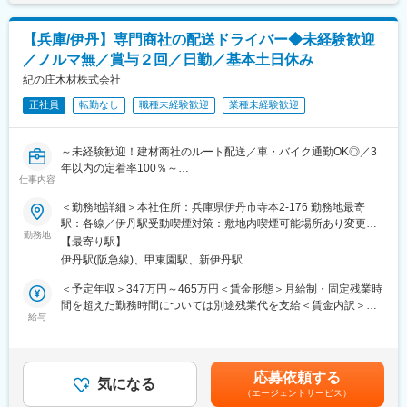
★ 仕事のやりがい
単なる点検だけでなく、お客様の「あったらいいな」を形にする
【兵庫/伊丹】専門商社の配送ドライバー◆未経験歓迎
クリエイティブな一面もあります。自分の手でコンテナを仕上
／ノルマ無／賞与２回／日勤／基本土日休み
げ、無事に納品できた時の達成感は格別です。
紀の庄木材株式会社
■ 募集の背景
正社員
転勤なし
職種未経験歓迎
業種未経験歓迎
北海道のインフラを支える総合商社として、100年先を見据えた
地域の課題解決に挑んでいる三ッ輪商会。今回は、より多くのお
客様のニーズに丁寧にお応えし、将来の技術メンバーを育成して
～未経験歓迎！建材商社のルート配送／車・バイク通勤OK◎／3
いくための「コンテナ部門（サービススタッフ）」の募集です。
年以内の定着率100％～
仕事内容
■業務の特徴：
■仕事内容■
＜勤務地詳細＞本社住所：兵庫県伊丹市寺本2-176 勤務地最寄
苫小牧コンテナ営業課配属となります。
「木材」「建材」「新建材」など建築工事に必要な材料・資材
駅：各線／伊丹駅受動喫煙対策：敷地内喫煙可能場所あり変更の
入社後は、先輩社員に付いていただいて業務を覚えます。経験の
を、工事現場やお客様にお届けするお仕事です。
勤務地
範囲：無
無い方もご安心ください。
【最寄り駅】
◇使用車◇
伊丹駅(阪急線)、甲東園駅、新伊丹駅
2t、3tトラックやユニック（小型移動式クレーン）車、軽トラック
■当社の特徴：
※はじめはお持ちの免許で乗れる車両を担当いただきます。
＜予定年収＞347万円～465万円＜賃金形態＞月給制・固定残業時
当社は今年で創立78周年を迎える企業です。
◇エリア◇
間を超えた勤務時間については別途残業代を支給＜賃金内訳＞月
北海道釧路市を中心に地域ニーズと時代の流れに合わせて、日々
兵庫県南部と大阪北部がメインエリアとなります。
給与
額（基本給）：188,000円～232,000円その他固定手当/月：
活動を行っております。
◇お客様◇
21,000円～51,000円固定残業手当/月：49,000円～66,000円（固
この活動を通じて、地域社会に貢献し、社会生活の改善と向上を
未経験でも安心！長いお付き合いの取引先がメインのルート配送
定残業時間30時間0分/月）超過した時間外労働の残業手当は追加
図り、発展を目指しております。
になります。
支給＜月給＞258,000円～349,000円（一律手当を含む）＜昇給有
応募依頼する
＜入社後の流れ＞
気になる
無＞有＜残業手当＞有＜給与補足＞■昇給あり（年最低1回）■賞
変更の範囲：会社の定める業務
（エージェントサービス）
入社から半年、１年をかけて業務を学んでいただきます。
与あり（年2回）（計2か月以上継続中）賃金はあくまでも目安の