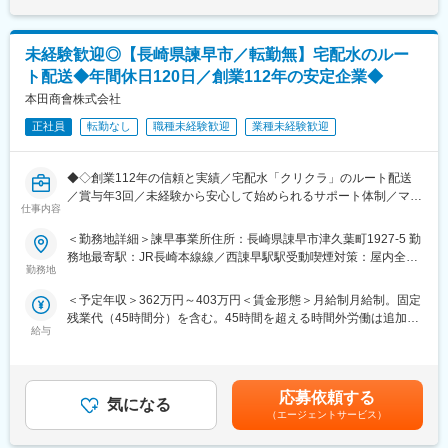
＊段階を踏んでしっかり説明しますので、仕事の流れ、面白さが
金額であり、選考を通じて上下する可能性があります。月給(月額)
見えてくる！
は固定手当を含めた表記です。
未経験歓迎◎【長崎県諫早市／転勤無】宅配水のルー
■組織構成■
ト配送◆年間休日120日／創業112年の安定企業◆
・代表（新規営業は代表がメインで行っております）
・営業2名
本田商會株式会社
・配送兼営業2名
正社員
転勤なし
職種未経験歓迎
業種未経験歓迎
・配送2名
◎20代～60代の幅広い年代のスタッフが活躍中です
◆◇創業112年の信頼と実績／宅配水「クリクラ」のルート配送
■特徴・魅力■
／賞与年3回／未経験から安心して始められるサポート体制／マイ
・売上ノルマはありません。ノルマが負担や重荷にならないよう
仕事内容
カー通勤OK、家族手当あり◆◇
配慮しています。
＜勤務地詳細＞諫早事業所住所：長崎県諌早市津久葉町1927-5 勤
・資格取得支援あり
＼お客様との日々のコミュニケーションや「ありがとう」の言葉
務地最寄駅：JR長崎本線線／西諌早駅駅受動喫煙対策：屋内全面
・社員割引制度あり
がやりがいとなる仕事です／
勤務地
禁煙変更の範囲：会社の定める事業所
・長期休暇あり（１週間前後程度）
＜予定年収＞362万円～403万円＜賃金形態＞月給制月給制。固定
■業務概要
■職場環境・雰囲気■
残業代（45時間分）を含む。45時間を超える時間外労働は追加で
高圧ガス・溶接材料・産業機械を取り扱う当社にて、宅配水「ク
・社員同士の仲が良く、社長との距離が近く和気あいあいとした
給与
支給。＜賃金内訳＞月額（基本給）：180,000円～200,000円固定
リクラ」のルート配送業務をお任せします。
雰囲気です。
残業手当/月：62,000円～69,000円（固定残業時間45時間0分/月）
長崎市内・長与町・時津町エリアの既存顧客への定期配送業務を
・企業全体では20代～50代の幅広い年代のスタッフが活躍してい
超過した時間外労働の残業手当は追加支給＜月給＞242,000円～
ご担当いただきます。
ます。
269,000円（一律手当を含む）＜昇給有無＞有＜残業手当＞有賃
応募依頼する
気になる
金はあくまでも目安の金額であり、選考を通じて上下する可能性
■業務詳細
（エージェントサービス）
■当社について■
があります。月給(月額)は固定手当を含めた表記です。
・普通車バンを運転し、宅配水ボトルの積み込み、配送、設置
当社は兵庫県伊丹市に根ざした材木・建材卸会社です。地域密着
・お客様先での納品時対応や簡単なメンテナンス