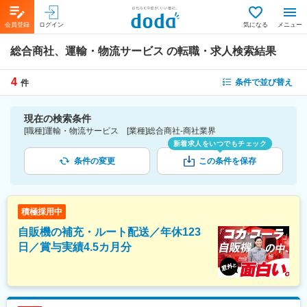
会員登録
ログイン
気になる
メニュー
総合商社、運輸・物流サービス
の転職・求人検索結果
4
条件で並び替え
件
現在の検索条件
[職種]運輸・物流サービス [業種]総合商社-商社業界
新着求人をいつでもチェック
条件の変更
この条件を保存
積極採用中
自販機の補充・ルート配送／年休123
日／賞与実績4.5カ月分