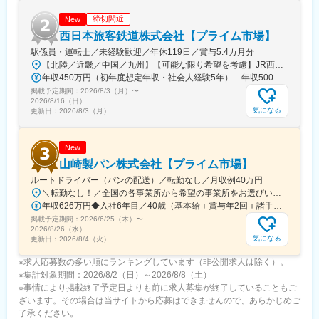
・約600隻にも及ぶ国内トップクラスの用船、運航取扱いを誇
り、国内外の船主および造船所から高い信頼を得ています。船舶
締切間近
New
建造監理事業では、物流やトレンドを踏まえた船型の提案を始
西日本旅客鉄道株式会社【プライム市場】
め、新造船の企画から仕様決定、図面の承認、造船所との交渉、
駅係員・運転士／未経験歓迎／年休119日／賞与5.4カ月分
契約書作成迄、幅広い業務を行っています。
【北陸／近畿／中国／九州】【可能な限り希望を考慮】JR西日本本社（大阪市北区）または当社事業エリア内（北陸から北九州まで）の各支社※可能な限り希望に沿う配属をいたします※U・Iターン歓迎【本社】大阪府大阪市北区芝田2-4-24＊各線「大阪」駅より徒歩7分【北陸エリア】新潟県／富山県／石川県／福井県【近畿エリア】滋賀県／京都府／大阪府／兵庫県／奈良県／和歌山県【中国エリア】岡山県／鳥取県／島根県／広島県／山口県【九州エリア】福岡県※受動喫煙対策：敷地内喫煙可能場所あり
年収450万円（初年度想定年収・社会人経験5年） 年収500万円（初年度想定年収・社会人経験10年）
変更の範囲：会社の定める業務
掲載予定期間：
2026/8/3（月）
〜
2026/8/16（日）
気になる
更新日：
2026/8/3（月）
New
山崎製パン株式会社【プライム市場】
ルートドライバー（パンの配送）／転勤なし／月収例40万円
＼転勤なし！／全国の各事業所から希望の事業所をお選びいただけます。※U・Iターン歓迎！※自動車通勤OK★準中型運転免許の取得もサポート♪準中型運転免許をお持ちでない方については、実習期間中に準中型運転免許を取得していただきます。もちろん取得費用は会社負担！教習所へ通う時間も勤務時間として取り扱います。＼★引越費用を最大10万円まで補助！／「新しい場所で働きたい」という方を応援します！入社に伴う転居が必要な場合は、引越費用を最大10万円まで会社が補助。新生活のスタートをサポートします！制度の詳細については、お気軽にご相談ください！
年収626万円◆入社6年目／40歳（基本給＋賞与年2回＋諸手当＋残業・深夜手当） 年収519万円◆入社1年目／35歳（基本給＋賞与年2回＋諸手当＋残業・深夜手当）
掲載予定期間：
2026/6/25（木）
〜
2026/8/26（水）
気になる
更新日：
2026/8/4（火）
※求人応募数の多い順にランキングしています（非公開求人は除く）。
※集計対象期間：2026/8/2（日）～2026/8/8（土）
※事情により掲載終了予定日よりも前に求人募集が終了していることもご
ざいます。その場合は当サイトから応募はできませんので、あらかじめご
了承ください。