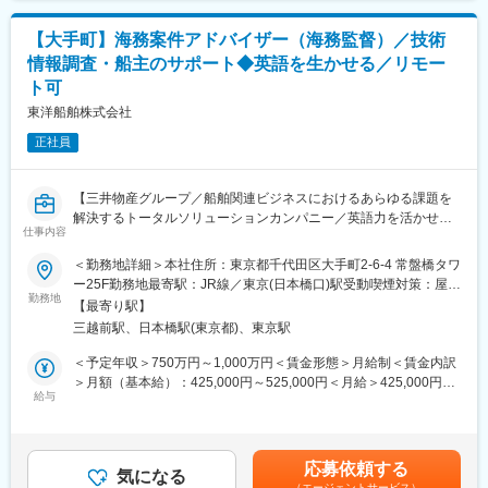
型の流通・サービスを提供しております。
・配送伝票や納品書の受け渡し、必要書類の整理
【大手町】海務案件アドバイザー（海務監督）／技術
・お客様からの要望やご相談を伺い、社内へフィードバック
変更の範囲：会社の定める業務
・配送後の車両点検や安全運転管理
情報調査・船主のサポート◆英語を生かせる／リモー
ト可
＜扱うサービス＞
東洋船舶株式会社
宅配水「クリクラ」のほか、高圧ガスや産業資材等も取り扱い、
地域の生活・産業を支えています。
正社員
■組織構成
諫早事業所19名／宅配水事業部3名
【三井物産グループ／船舶関連ビジネスにおけるあらゆる課題を
チームワークを大切にし、助け合いながら業務を進めています。
解決するトータルソリューションカンパニー／英語力を活かせる
仕事内容
環境／研修体制充実／残業月0～15時間程度／リモート週2日可】
■業務の魅力
＜勤務地詳細＞本社住所：東京都千代田区大手町2-6-4 常盤橋タワ
既存顧客対応が中心で営業ノルマはありません。毎日同じエリア
■業務内容：
ー25F勤務地最寄駅：JR線／東京(日本橋口)駅受動喫煙対策：屋内
を回るため、地域に根差した働き方ができます。
入社後は、海工務部に配属となり、技術情報調査担当、特定船主
勤務地
喫煙可能場所あり変更の範囲：会社の定める事業所（リモートワ
【最寄り駅】
へのサポート業務の一部をご担当いただきます。当初はスタッフ
ーク含む）
三越前駅、日本橋駅(東京都)、東京駅
■入社後について
レベルでご入社いただき、1年後のエキスパート職を想定していま
入社後は先輩社員がマンツーマンで配送ルートやお客様対応のノ
す。
＜予定年収＞750万円～1,000万円＜賃金形態＞月給制＜賃金内訳
ウハウを丁寧に指導しますので、未経験の方も安心してスタート
海技知見を如何なく発揮できる環境があり、船主業務を支援する
＞月額（基本給）：425,000円～525,000円＜月給＞425,000円～
できます。
試みをご自身で企画、実行する事が可能です。
給与
525,000円＜昇給有無＞有＜残業手当＞有＜給与補足＞■賞与：年
2回（夏季・冬季）※業績および個人の貢献度に応じて支給※業績
■就業環境
■具体的な業務内容：
好調時には、特別賞与を支給する場合あり賃金はあくまでも目安
年間休日120日、週休2日制。マイカー通勤可。福利厚生も充実し
・LNG船 船主業務…運航モニタリング、運航に関する用船者との
の金額であり、選考を通じて上下する可能性があります。月給(月
応募依頼する
ており、働きやすい職場です。
折衝アドバス、オフハイヤ検証
気になる
額)は固定手当を含めた表記です。
（エージェントサービス）