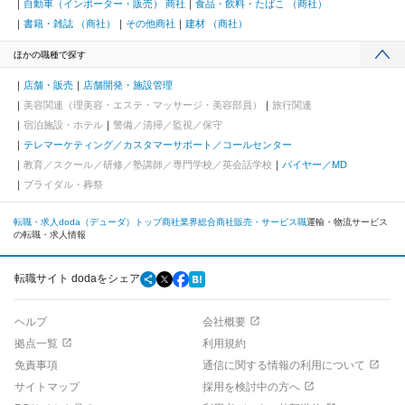
自動車（インポーター・販売） 商社
食品・飲料・たばこ （商社）
書籍・雑誌 （商社）
その他商社
建材 （商社）
ほかの職種で探す
店舗・販売
店舗開発・施設管理
美容関連（理美容・エステ・マッサージ・美容部員）
旅行関連
宿泊施設・ホテル
警備／清掃／監視／保守
テレマーケティング／カスタマーサポート／コールセンター
教育／スクール／研修／塾講師／専門学校／英会話学校
バイヤー／MD
ブライダル・葬祭
転職・求人doda（デューダ）トップ
商社業界
総合商社
販売・サービス職
運輸・物流サービス
の転職・求人情報
転職サイト dodaをシェア
ヘルプ
会社概要
拠点一覧
利用規約
免責事項
通信に関する情報の利用について
サイトマップ
採用を検討中の方へ