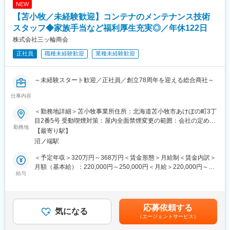
NEW
【苫小牧／未経験歓迎】コンテナのメンテナンス技術
スタッフ◆家族手当など福利厚生充実◎／年休122日
株式会社三ッ輪商会
正社員
職種未経験歓迎
業種未経験歓迎
～未経験スタート歓迎／正社員／創立78周年を迎える総合商社～
仕事内容
■業務内容：
当社のコンテナ部門にて、様々な場所や用途で活躍するコンテナ
＜勤務地詳細＞苫小牧事業所住所：北海道苫小牧市あけぼの町3丁
のメンテナンス、点検、そしてお客様のニーズに合わせた特殊改
目2番5号 受動喫煙対策：屋内全面禁煙変更の範囲：会社の定める
造や製造業務をお任せします。
勤務地
事業所
【最寄り駅】
沼ノ端駅
【具体的には…】
（1）点検・修理・メンテナンス
＜予定年収＞320万円～368万円＜賃金形態＞月給制＜賃金内訳＞
保管・倉庫・店舗など、様々な用途で使われるコンテナの気密性
月額（基本給）：220,000円～250,000円＜月給＞220,000円～
や安全性を保つための定期点検・補修作業。
給与
250,000円＜昇給有無＞有＜残業手当＞有＜給与補足＞※給与は経
験・能力を考慮して決定します■賞与：年2回※4か月実績（業績に
（2）特殊改造・新規製造
よる）■昇給：年1回※1,000～3,000円賃金はあくまでも目安の金
お客様の「こういう用途で使いたい（倉庫、移動店舗、独自の作
額であり、選考を通じて上下する可能性があります。月給(月額)は
応募依頼する
業スペースなど）」というご要望に合わせ、切断・溶接・塗装な
気になる
固定手当を含めた表記です。
（エージェントサービス）
どのカスタム（特殊改造）を行います。