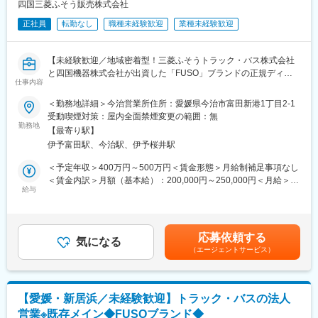
当が別途対応する形となります。
四国三菱ふそう販売株式会社
■一日の流れ：
正社員
転勤なし
職種未経験歓迎
業種未経験歓迎
メール整理や資料準備（8時45分～10時）→納入先へのフォロー
訪問2～3件程度（10時～12時）→昼食（12時～13時）→紹介い
ただいたお客様への提案（13時～16時）→翌日の訪問準備（16時
【未経験歓迎／地域密着型！三菱ふそうトラック・バス株式会社
～17時）→就業（18時以降）
と四国機器株式会社が出資した「FUSO」ブランドの正規ディー
※スケジュール管理については、社員一人ひとりの裁量に任せてお
仕事内容
ラー／全社平均残業20H程度／離職率も低く安定して長期就業可
ります。
能な環境です／転勤なし】
＜勤務地詳細＞今治営業所住所：愛媛県今治市富田新港1丁目2-1
■職務のミッション：
受動喫煙対策：屋内全面禁煙変更の範囲：無
当社の取扱製品は、お客様にとって非常に重要な商売道具です。
■業務概要：
勤務地
お客様に最も適したトラックやバス、漁船などの提案のみなら
【最寄り駅】
同社にて法人のお客様向けに自動車（主に1.5トン～大型までのト
ず、特殊なオプションの搭載や、カスタムの提案を行うことで、
伊予富田駅、今治駅、伊予桜井駅
ラック・バス）の提案からアフターフォローまで定期的なヒアリ
お客様の効率アップを図っていきます。お客様に大きな喜びを提
ング、アフターフォローを担当いただきます。
＜予定年収＞400万円～500万円＜賃金形態＞月給制補足事項なし
供し、更なる信頼関係の構築に繋げることがミッションです。
・お客様への定期的なヒアリング
＜賃金内訳＞月額（基本給）：200,000円～250,000円＜月給＞
・見積作成、各種書類作成
給与
200,000円～250,000円＜昇給有無＞有＜残業手当＞有＜給与補足
変更の範囲：会社の定める業務
・定期的なアフターフォロー（納入後の点検案内など）
＞※給与詳細は年齢・経験・能力等を踏まえて決定■昇給：年1回※
■業務の詳細：
基本昇給の他、特別昇給（約10,000円）の過去実績あり■賞与：
お客様（メインは運送業者）からトラック等の仕様の相談を頂い
年2回※過去実績4ヶ月分■営業職のモデル年収（諸手当・賞与を含
応募依頼する
た際に、ヒアリングを行いながらどういったカスタマイズができ
気になる
む）：・36歳…年収460万円賃金はあくまでも目安の金額であ
（エージェントサービス）
るか提案頂きます。
り、選考を通じて上下する可能性があります。月給(月額)は固定手
基本的には既存のお客様に対しての深耕営業となりますので、長
当を含めた表記です。
期的な関係を築いていくことができます。
また図面の設計等は製造元メーカーにて行っているため、専門的
【愛媛・新居浜／未経験歓迎】トラック・バスの法人
な知識は必要ありません。納品後もアフターフォローを行って頂
営業※既存メイン◆FUSOブランド◆
きますが、故障やメンテナンスなど技術的な部分は専任の整備担