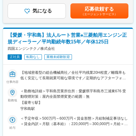
まえて決定■昇給：年1回※基本昇給の他、特別昇給（約10,000
「キャタピラージャパン」の特約販売店として、香川県・愛媛県
円）の過去実績あり■賞与：年2回※過去実績4ヶ月分賃金はあくま
応募依頼する
東予地区の各種建設機械（CATパワーショベル、ブルドーザー、
気になる
でも目安の金額であり、選考を通じて上下する可能性がありま
（エージェントサービス）
ホイールローダ、ミニショベル等各種建設機械、ニチユMHIフォ
す。月給(月額)は固定手当を含めた表記です。
ークリフト製フォークリフト）を取り扱うと共に、建設機械のレ
ンタルを行っている部門です。
【愛媛・宇和島】法人ルート営業※三菱舶用エンジン正
■当社の魅力：
規ディーラー／平均勤続年数15年／年休125日
社員一人ひとりのスキルアップを支援しており、階層別研修、キ
ャリアアップ制度、人事評価制度などのサポート制度を設けてお
四国エンジンテクノ株式会社
ります。「焦ったり、無理をして背伸びをする必要ない」という
正社員
転勤なし
業種未経験歓迎
考えが根付いているため、ご自身のペースで学びながら、確実に
成長できる環境となっています。
【地域密着型の総合機械商社／全社平均残業20H程度／離職率も
■社風：
低く安定して長期就業可能な環境です／定期的なアフターフォロ
現在、20代～40代の社員が活躍しており、良好なチームワーク体
仕事内容
ーなどのルート営業】
制が築かれております。また、社内研修、社内イベントなどにお
＜勤務地詳細＞宇和島営業所住所：愛媛県宇和島市三浦東676 受
いて、各部署、各支店の社員と交流できるチャンスが多々用意さ
■業務概要：
動喫煙対策：屋内全面禁煙変更の範囲：無
れています。「自分らしさ」を充分に発揮しながら、スキルアッ
エンジン部門（漁船、舶用エンジン、常用・非常用発電機等）に
勤務地
プを図ることができます。
【最寄り駅】
て、お客様への定期的なヒアリング、アフターフォローを担当い
宇和島駅
ただきます。
・お客様への定期的なヒアリング
＜予定年収＞500万円～600万円＜賃金形態＞月給制補足事項なし
変更の範囲：会社の定める業務
・見積作成、各種書類作成
＜賃金内訳＞月額（基本給）：220,000円～300,000円＜月給＞
・定期的なアフターフォロー（納入後の点検案内など）
給与
220,000円～300,000円＜昇給有無＞有＜残業手当＞有＜給与補足
※配属部門は、ご自身の希望、適性により決定いたします。
＞※給与詳細は年齢・経験・能力等を踏まえて決定■昇給：年1回※