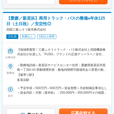
（エージェントサービス）
す。月給(月額)は固定手当を含めた表記です。
■自動車事業部門の特徴：
自動車事業部門は約300名で構成されております。「三菱ふそう
トラック・バス」の特約販売店として、香川県・徳島県・愛媛
【愛媛／新居浜】商用トラック・バスの整備※年休125
県・高知県の三菱ふそうトラック（1.5トン～大型トラック）、バ
日（土日祝）／安定性◎
ス（大・中・小）を取り扱っている部門です。「FUSO」ブラン
ドは昔からお客様より厚い信頼を得ており、性能的にも優れてい
四国三菱ふそう販売株式会社
ると高いご評価を頂いています。
正社員
転勤なし
5名以上採用
■当社の魅力：
・全ての部門（整備、営業等）が連携しながら、丁寧なアフター
【地域密着型！三菱ふそうトラック・バス株式会社と四国機器株
フォローに力を入れております。修理、故障を未然に防ぐ定期的
式会社が出資した「FUSO」ブランドの正規ディーラー／全社平
な点検案内をきめ細やかに行っていることから、多くのお客様よ
仕事内容
均残業20H程度／離職率も低く安定して長期就業可能な環境です
り信用を獲得していることが特徴です。大手企業との取引、そし
／転勤なし】
＜勤務地詳細＞新居浜サービスセンター住所：愛媛県新居浜市黒
て取引先からの厚い信頼に加えて、各地域に支店、営業所を展開
島一丁目6-43 受動喫煙対策：敷地内喫煙可能場所あり変更の範
しているため、抜群の安定基盤を誇ります。
■業務概要：
勤務地
囲：無
【最寄り駅】
大型のトラック、商用車の整備を担当いただきます。
■社風：
多喜浜駅
※車検がメインとなり、基本的には工場勤務です。外に行くことは
現在、20代～30代の社員が活躍しており、良好なチームワーク体
ほとんどありません。
＜予定年収＞500万円～600万円＜賃金形態＞月給制補足事項なし
制が築かれております。また、社内研修、社内イベントなどにお
＜賃金内訳＞月額（基本給）：250,000円～350,000円その他固定
いて、各部署、各支店の社員と交流できるチャンスが多々用意さ
■入社後の流れ：
給与
手当/月：4,000円＜月給＞254,000円～354,000円＜昇給有無＞有
れているため、社員間の情報を共有できる環境です。「自分らし
補助作業からスタートして、車検・整備などの一連の業務を行っ
＜残業手当＞有＜給与補足＞※給与詳細は年齢・経験・能力等を踏
さ」を充分に発揮しながら、スキルアップを図ることができま
て頂きます。チーム単位で整備を行うため、不明点はいつでも先
まえて決定■昇給：年1回※基本昇給の他、特別昇給（約10,000
す。
輩社員に聞ける環境です。また整備士や検査員、牽引免許などの
円）の過去実績あり■賞与：年2回※過去実績4ヶ月分賃金はあくま
応募依頼する
業務で必要な資格は全額会社負担で取得頂けます。