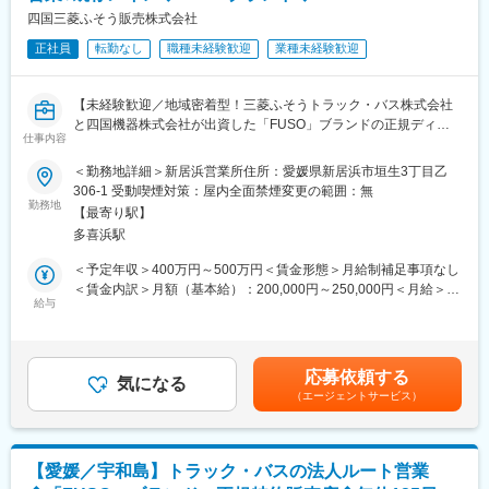
当が別途対応する形となります。
四国三菱ふそう販売株式会社
■一日の流れ：
正社員
転勤なし
職種未経験歓迎
業種未経験歓迎
メール整理や資料準備（8時45分～10時）→納入先へのフォロー
訪問2～3件程度（10時～12時）→昼食（12時～13時）→紹介い
ただいたお客様への提案（13時～16時）→翌日の訪問準備（16時
【未経験歓迎／地域密着型！三菱ふそうトラック・バス株式会社
～17時）→就業（18時以降）
と四国機器株式会社が出資した「FUSO」ブランドの正規ディー
※スケジュール管理については、社員一人ひとりの裁量に任せてお
仕事内容
ラー／全社平均残業20H程度／離職率も低く安定して長期就業可
ります。
能な環境です／転勤なし】
＜勤務地詳細＞新居浜営業所住所：愛媛県新居浜市垣生3丁目乙
■職務のミッション：
306-1 受動喫煙対策：屋内全面禁煙変更の範囲：無
当社の取扱製品は、お客様にとって非常に重要な商売道具です。
■業務概要：
勤務地
お客様に最も適したトラックやバス、漁船などの提案のみなら
【最寄り駅】
同社にて法人のお客様向けに自動車（主に1.5トン～大型までのト
ず、特殊なオプションの搭載や、カスタムの提案を行うことで、
多喜浜駅
ラック・バス）の提案からアフターフォローまで定期的なヒアリ
お客様の効率アップを図っていきます。お客様に大きな喜びを提
ング、アフターフォローを担当いただきます。
＜予定年収＞400万円～500万円＜賃金形態＞月給制補足事項なし
供し、更なる信頼関係の構築に繋げることがミッションです。
・お客様への定期的なヒアリング
＜賃金内訳＞月額（基本給）：200,000円～250,000円＜月給＞
・見積作成、各種書類作成
給与
200,000円～250,000円＜昇給有無＞有＜残業手当＞有＜給与補足
変更の範囲：会社の定める業務
・定期的なアフターフォロー（納入後の点検案内など）
＞※給与詳細は年齢・経験・能力等を踏まえて決定■昇給：年1回※
■業務の詳細：
基本昇給の他、特別昇給（約10,000円）の過去実績あり■賞与：
お客様（メインは運送業者）からトラック等の仕様の相談を頂い
年2回※過去実績4ヶ月分■営業職のモデル年収（諸手当・賞与を含
応募依頼する
た際に、ヒアリングを行いながらどういったカスタマイズができ
気になる
む）：・36歳…年収460万円賃金はあくまでも目安の金額であ
（エージェントサービス）
るか提案頂きます。
り、選考を通じて上下する可能性があります。月給(月額)は固定手
基本的には既存のお客様に対しての深耕営業となりますので、長
当を含めた表記です。
期的な関係を築いていくことができます。
また図面の設計等は製造元メーカーにて行っているため、専門的
【愛媛／宇和島】トラック・バスの法人ルート営業
な知識は必要ありません。納品後もアフターフォローを行って頂