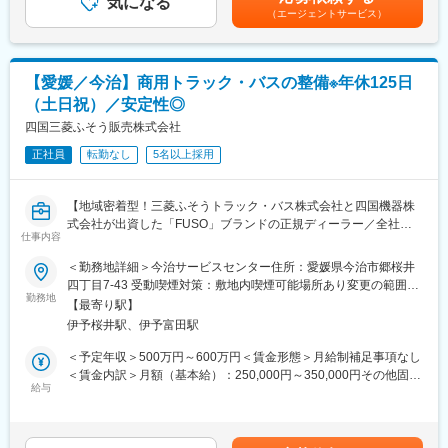
気になる
でも目安の金額であり、選考を通じて上下する可能性がありま
変更の範囲：会社の定める業務
（エージェントサービス）
す。月給(月額)は固定手当を含めた表記です。
■自動車事業部門の特徴：
自動車事業部門は約300名で構成されております。「三菱ふそう
トラック・バス」の特約販売店として、香川県・徳島県・愛媛
【愛媛／今治】商用トラック・バスの整備※年休125日
県・高知県の三菱ふそうトラック（1.5トン～大型トラック）、バ
（土日祝）／安定性◎
ス（大・中・小）を取り扱っている部門です。「FUSO」ブラン
ドは昔からお客様より厚い信頼を得ており、性能的にも優れてい
四国三菱ふそう販売株式会社
ると高いご評価を頂いています。
正社員
転勤なし
5名以上採用
■当社の魅力：
・全ての部門（整備、営業等）が連携しながら、丁寧なアフター
【地域密着型！三菱ふそうトラック・バス株式会社と四国機器株
フォローに力を入れております。修理、故障を未然に防ぐ定期的
式会社が出資した「FUSO」ブランドの正規ディーラー／全社平
な点検案内をきめ細やかに行っていることから、多くのお客様よ
仕事内容
均残業20H程度／離職率も低く安定して長期就業可能な環境です
り信用を獲得していることが特徴です。大手企業との取引、そし
／転勤なし】
＜勤務地詳細＞今治サービスセンター住所：愛媛県今治市郷桜井
て取引先からの厚い信頼に加えて、各地域に支店、営業所を展開
四丁目7-43 受動喫煙対策：敷地内喫煙可能場所あり変更の範囲：
しているため、抜群の安定基盤を誇ります。
■業務概要：
勤務地
無
【最寄り駅】
大型のトラック、商用車の整備を担当いただきます。
■社風：
伊予桜井駅、伊予富田駅
※車検がメインとなり、基本的には工場勤務です。外に行くことは
現在、20代～30代の社員が活躍しており、良好なチームワーク体
ほとんどありません。
＜予定年収＞500万円～600万円＜賃金形態＞月給制補足事項なし
制が築かれております。また、社内研修、社内イベントなどにお
＜賃金内訳＞月額（基本給）：250,000円～350,000円その他固定
いて、各部署、各支店の社員と交流できるチャンスが多々用意さ
■入社後の流れ：
給与
手当/月：4,000円＜月給＞254,000円～354,000円＜昇給有無＞有
れているため、社員間の情報を共有できる環境です。「自分らし
補助作業からスタートして、車検・整備などの一連の業務を行っ
＜残業手当＞有＜給与補足＞※給与詳細は年齢・経験・能力等を踏
さ」を充分に発揮しながら、スキルアップを図ることができま
て頂きます。チーム単位で整備を行うため、不明点はいつでも先
まえて決定■昇給：年1回※基本昇給の他、特別昇給（約10,000
す。
輩社員に聞ける環境です。また整備士や検査員、牽引免許などの
円）の過去実績あり■賞与：年2回※過去実績4ヶ月分賃金はあくま