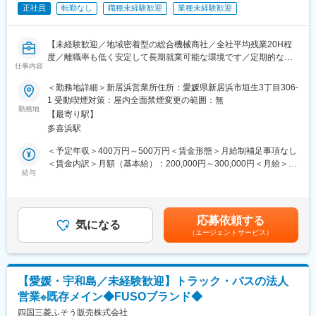
世界中から製品を仕入れ全国各地の卸売市場に対し電話での販促
正社員
転勤なし
職種未経験歓迎
業種未経験歓迎
活動を行っていただきます。
日々の価格変動もありますが、既存顧客からの指名も多く頂けま
す。
【未経験歓迎／地域密着型の総合機械商社／全社平均残業20H程
【競合優位性】
度／離職率も低く安定して長期就業可能な環境です／定期的なア
当社の取り扱う松茸は、世界各国に仕入れ先があり日本TOP3に入
仕事内容
フターフォローなどのルート営業】
る輸入松茸取り扱い量を誇っており、昨今の異常気象に伴う国内
＜勤務地詳細＞新居浜営業所住所：愛媛県新居浜市垣生3丁目306-
生産野菜類の値段が高騰といったことを背景に、益々輸入食材に
■業務概要：
1 受動喫煙対策：屋内全面禁煙変更の範囲：無
対するニーズは高まっております。
建設機械部門（CATパワーショベル・ブルドーザー・ホイールロ
勤務地
【担当社数】：20～30社程度
【最寄り駅】
ーダ等）にて、お客様への定期的なヒアリング、アフターフォロ
担当顧客は全国的にいらっしゃいますが、訪問は基本的にござい
多喜浜駅
ーを担当いただきます。
ません。
・お客様への定期的なヒアリング
＜予定年収＞400万円～500万円＜賃金形態＞月給制補足事項なし
中四国のスーパーなども担当いただく予定です。
・見積作成、各種書類作成
＜賃金内訳＞月額（基本給）：200,000円～300,000円＜月給＞
出張は半年に1回程度です。
・定期的なアフターフォロー（納入後の点検案内など）
給与
200,000円～300,000円＜昇給有無＞有＜残業手当＞有＜給与補足
【1日の取引額】：1人当たり、平均50万円～200万円程度
※配属部門は、ご自身の希望、適性により決定いたします。
＞※給与詳細は年齢・経験・能力等を踏まえて決定■昇給：年1回※
基本昇給の他、特別昇給（約10,000円）の過去実績あり■賞与：
■組織構成
■一日の流れ：
年2回※過去実績4ヶ月分■営業職のモデル年収（諸手当・賞与を含
本社５名
応募依頼する
メール整理や資料準備（8時45分～10時）
気になる
む）：・25歳…年収360万円・36歳…年収460万円賃金はあくま
（女性4名、男性1名、40代後半～50代)
（エージェントサービス）
↓
でも目安の金額であり、選考を通じて上下する可能性がありま
納入先へのフォロー訪問2～3件程度（10時～12時）
す。月給(月額)は固定手当を含めた表記です。
■働き方：個人の裁量に任せておりますが、基本的に営業員は18
↓
時すぎ には退社しており、ワークライフバランスをもって働ける
昼食（12時～13時）
環境です。
【愛媛・宇和島／未経験歓迎】トラック・バスの法人
↓
営業※既存メイン◆FUSOブランド◆
紹介いただいたお客様への提案（13時～16時）
■企業概要：
↓
四国三菱ふそう販売株式会社