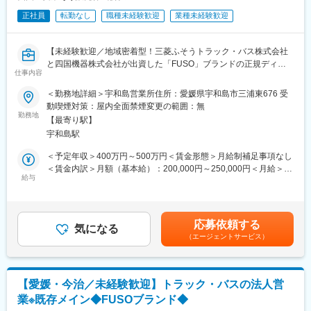
創業1996年。松山に本社を置く、食品輸入商社。扱う製品は魚
翌日の訪問準備（16時～17時）
介、野菜など幅広く業界内での知名度は抜群です。 世界中から食
正社員
転勤なし
職種未経験歓迎
業種未経験歓迎
↓
品を集め、多くの皆様に世界をもっと身近に感じてもらいたいと
終業
いうビジョンのもと輸入を行ってます。
※スケジュール管理については、社員一人ひとりの裁量に任せてお
【未経験歓迎／地域密着型！三菱ふそうトラック・バス株式会社
ります。
変更の範囲：会社の定める業務
と四国機器株式会社が出資した「FUSO」ブランドの正規ディー
仕事内容
ラー／全社平均残業20H程度／離職率も低く安定して長期就業可
■職務のミッション：
能な環境です／転勤なし】
＜勤務地詳細＞宇和島営業所住所：愛媛県宇和島市三浦東676 受
当社の取扱製品は、お客様にとって非常に重要な商売道具です。
動喫煙対策：屋内全面禁煙変更の範囲：無
お客様に最も適した機械の提案のみならず、特殊なオプションの
■業務概要：
勤務地
搭載や、カスタムの提案を行うことで、お客様の効率アップを図
【最寄り駅】
同社にて法人のお客様向けに自動車（主に1.5トン～大型までのト
っていきます。お客様に大きな喜びを提供し、更なる信頼関係の
宇和島駅
ラック・バス）の提案からアフターフォローまで定期的なヒアリ
構築に繋げることがミッションです。
ング、アフターフォローを担当いただきます。
＜予定年収＞400万円～500万円＜賃金形態＞月給制補足事項なし
・お客様への定期的なヒアリング
＜賃金内訳＞月額（基本給）：200,000円～250,000円＜月給＞
変更の範囲：会社の定める業務
・見積作成、各種書類作成
給与
200,000円～250,000円＜昇給有無＞有＜残業手当＞有＜給与補足
・定期的なアフターフォロー（納入後の点検案内など）
＞※給与詳細は年齢・経験・能力等を踏まえて決定■昇給：年1回※
■業務の詳細：
基本昇給の他、特別昇給（約10,000円）の過去実績あり■賞与：
お客様（メインは運送業者）からトラック等の仕様の相談を頂い
年2回※過去実績4ヶ月分■営業職のモデル年収（諸手当・賞与を含
応募依頼する
た際に、ヒアリングを行いながらどういったカスタマイズができ
気になる
む）：・36歳…年収460万円賃金はあくまでも目安の金額であ
（エージェントサービス）
るか提案頂きます。
り、選考を通じて上下する可能性があります。月給(月額)は固定手
基本的には既存のお客様に対しての深耕営業となりますので、長
当を含めた表記です。
期的な関係を築いていくことができます。
また図面の設計等は製造元メーカーにて行っているため、専門的
【愛媛・今治／未経験歓迎】トラック・バスの法人営
な知識は必要ありません。納品後もアフターフォローを行って頂
業※既存メイン◆FUSOブランド◆
きますが、故障やメンテナンスなど技術的な部分は専任の整備担