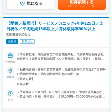
応募依頼する
業務で必要な資格は全額会社負担で取得頂けます。
気になる
でも目安の金額であり、選考を通じて上下する可能性がありま
変更の範囲：会社の定める業務
（エージェントサービス）
す。月給(月額)は固定手当を含めた表記です。
■自動車事業部門の特徴：
自動車事業部門は約300名で構成されております。「三菱ふそう
トラック・バス」の特約販売店として、香川県・徳島県・愛媛
【愛媛／新居浜】サービスメカニック※年休125日／土
県・高知県の三菱ふそうトラック（1.5トン～大型トラック）、バ
日祝休／平均勤続15年以上／育休取得率90％以上
ス（大・中・小）を取り扱っている部門です。「FUSO」ブラン
ドは昔からお客様より厚い信頼を得ており、性能的にも優れてい
四国機器株式会社
ると高いご評価を頂いています。
正社員
転勤なし
■当社の魅力：
・全ての部門（整備、営業等）が連携しながら、丁寧なアフター
【未経験歓迎／地域密着型の総合機械商社／取得費用全額を会社
フォローに力を入れております。修理、故障を未然に防ぐ定期的
が負担する資格取得補助制度あり／離職率も低く安定して長期就
な点検案内をきめ細やかに行っていることから、多くのお客様よ
仕事内容
業可能な環境です】
り信用を獲得していることが特徴です。大手企業との取引、そし
＜勤務地詳細＞新居浜営業所住所：愛媛県新居浜市垣生3丁目306-
て取引先からの厚い信頼に加えて、各地域に支店、営業所を展開
■業務概要
1 受動喫煙対策：屋内全面禁煙変更の範囲：無
しているため、抜群の安定基盤を誇ります。
CAT製の建設機械、（株）ロジスネクスト製のフォークリフトの
勤務地
【最寄り駅】
メンテナンス業務をご担当いただきます。定期点検の保全や修繕
■社風：
多喜浜駅
業務がメインとなります。大型機械の修理の場合は、持ち帰って
現在、20代～30代の社員が活躍しており、良好なチームワーク体
メンテナンスを行います。選考の中でご本人の希望と適正を考慮
＜予定年収＞500万円～600万円＜賃金形態＞月給制補足事項なし
制が築かれております。また、社内研修、社内イベントなどにお
しながら配属先を決定していきます。
＜賃金内訳＞月額（基本給）：250,000円～350,000円その他固定
いて、各部署、各支店の社員と交流できるチャンスが多々用意さ
給与
手当/月：4,000円＜月給＞254,000円～354,000円＜昇給有無＞有
れているため、社員間の情報を共有できる環境です。「自分らし
■部門の特徴
＜残業手当＞有＜給与補足＞※給与詳細は年齢・経験・能力等を踏
さ」を充分に発揮しながら、スキルアップを図ることができま
・建設機械事業部門…現在、30～40名で構成されております。
まえて決定■昇給：年1回※基本昇給の他、特別昇給（約10,000
す。