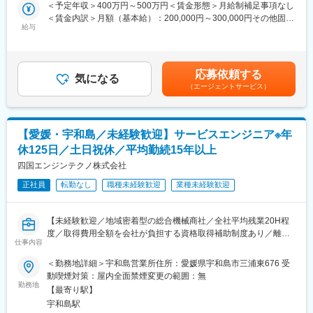
の希望と適正を考慮しながら配属先を決定していきます。
＜予定年収＞400万円～500万円＜賃金形態＞月給制補足事項なし
＜賃金内訳＞月額（基本給）：200,000円～300,000円その他固定
■各事業部門の特徴：
給与
手当/月：4,000円＜月給＞204,000円～304,000円＜昇給有無＞有
・エンジン事業部門…現在、70～80名で構成されております。
＜残業手当＞有＜給与補足＞※給与詳細は年齢・経験・能力等を踏
「三菱重工業」の特約販売店として、四国4県、淡路島地区の三菱
まえて決定■昇給：年1回※基本昇給の他、特別昇給（約10,000
舶用・産業用ディーゼルエンジン、三菱ガスエンジン・ガスター
円）の過去実績あり■賞与：年2回※過去実績4ヶ月分賃金はあくま
応募依頼する
ビン、発電装置、太陽光発電システム、油清浄機、FRP製船舶、
気になる
でも目安の金額であり、選考を通じて上下する可能性がありま
（エージェントサービス）
コージェネレーションシステム、ソーラー発電システムを取り扱
す。月給(月額)は固定手当を含めた表記です。
っている部門です。
■当社の魅力：
【愛媛・宇和島／未経験歓迎】サービスエンジニア※年
社員一人ひとりのスキルアップを支援しており、階層別研修、キ
休125日／土日祝休／平均勤続15年以上
ャリアアップ制度、人事評価制度などのサポート制度を設けてお
ります。「焦ったり、無理をして背伸びをする必要ない」という
四国エンジンテクノ株式会社
考えが根付いているため、ご自身のペースで学びながら、確実に
正社員
転勤なし
職種未経験歓迎
業種未経験歓迎
成長できる環境となっています。
■社風：
【未経験歓迎／地域密着型の総合機械商社／全社平均残業20H程
現在、20代～40代の社員が活躍しており、良好なチームワーク体
度／取得費用全額を会社が負担する資格取得補助制度あり／離職
制が築かれております。また、社内研修、社内イベントなどにお
仕事内容
率も低く安定して長期就業可能な環境です】
いて、各部署、各支店の社員と交流できるチャンスが多々用意さ
＜勤務地詳細＞宇和島営業所住所：愛媛県宇和島市三浦東676 受
れています。「自分らしさ」を充分に発揮しながら、スキルアッ
■業務概要：
動喫煙対策：屋内全面禁煙変更の範囲：無
プを図ることができます。
エンジン事業部門でメンテナンス業務をご担当いただきます。定
勤務地
【最寄り駅】
期点検の保全や修繕業務がメインとなります。大型機械の修理の
変更の範囲：会社の定める業務
宇和島駅
場合は、持ち帰ってメンテナンスを行います。選考の中でご本人