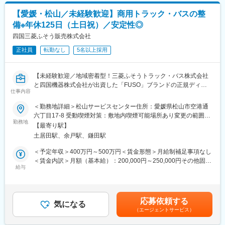
期的な関係を築いていくことができます。
【愛媛・松山／未経験歓迎】商用トラック・バスの整
また図面の設計等は製造元メーカーにて行っているため、専門的
備※年休125日（土日祝）／安定性◎
な知識は必要ありません。納品後もアフターフォローを行って頂
きますが、故障やメンテナンスなど技術的な部分は専任の整備担
四国三菱ふそう販売株式会社
当が別途対応する形となります。
正社員
転勤なし
5名以上採用
■一日の流れ：
メール整理や資料準備（8時45分～10時）→納入先へのフォロー
訪問2～3件程度（10時～12時）→昼食（12時～13時）→紹介い
【未経験歓迎／地域密着型！三菱ふそうトラック・バス株式会社
ただいたお客様への提案（13時～16時）→翌日の訪問準備（16時
と四国機器株式会社が出資した「FUSO」ブランドの正規ディー
～17時）→就業（18時以降）
仕事内容
ラー／全社平均残業20H程度／離職率も低く安定して長期就業可
※スケジュール管理については、社員一人ひとりの裁量に任せてお
能な環境です／転勤なし】
＜勤務地詳細＞松山サービスセンター住所：愛媛県松山市空港通
ります。
六丁目17-8 受動喫煙対策：敷地内喫煙可能場所あり変更の範囲：
■職務のミッション：
■業務概要：
勤務地
無
当社の取扱製品は、お客様にとって非常に重要な商売道具です。
【最寄り駅】
大型のトラック、商用車の整備を担当いただきます。
お客様に最も適したトラックやバス、漁船などの提案のみなら
土居田駅、余戸駅、鎌田駅
※車検がメインとなり、基本的には工場勤務です。外に行くことは
ず、特殊なオプションの搭載や、カスタムの提案を行うことで、
ほとんどありません。
＜予定年収＞400万円～500万円＜賃金形態＞月給制補足事項なし
お客様の効率アップを図っていきます。お客様に大きな喜びを提
＜賃金内訳＞月額（基本給）：200,000円～250,000円その他固定
供し、更なる信頼関係の構築に繋げることがミッションです。
■入社後の流れ：
給与
手当/月：4,000円＜月給＞204,000円～254,000円＜昇給有無＞有
補助作業からスタートして、車検・整備などの一連の業務を行っ
＜残業手当＞有＜給与補足＞※給与詳細は年齢・経験・能力等を踏
変更の範囲：会社の定める業務
て頂きます。チーム単位で整備を行うため、不明点はいつでも先
まえて決定■昇給：年1回※基本昇給の他、特別昇給（約10,000
輩社員に聞ける環境です。また整備士や検査員、牽引免許などの
円）の過去実績あり■賞与：年2回※過去実績4ヶ月分賃金はあくま
応募依頼する
業務で必要な資格は全額会社負担で取得頂けます。
気になる
でも目安の金額であり、選考を通じて上下する可能性がありま
（エージェントサービス）
す。月給(月額)は固定手当を含めた表記です。
■自動車事業部門の特徴：