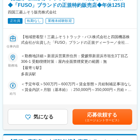
また図面の設計等は製造元メーカーにて行っているため、専門的
◆「FUSO」ブランドの正規特約販売店◆年休125日
な知識は必要ありません。納品後もアフターフォローを行って頂
きますが、故障やメンテナンスなど技術的な部分は専任の整備担
四国三菱ふそう販売株式会社
当が別途対応する形となります。
正社員
転勤なし
業種未経験歓迎
■一日の流れ：
メール整理や資料準備（8時45分～10時）→納入先へのフォロー
訪問2～3件程度（10時～12時）→昼食（12時～13時）→紹介い
【地域密着型！三菱ふそうトラック・バス株式会社と四国機器株
ただいたお客様への提案（13時～16時）→翌日の訪問準備（16時
式会社が出資した「FUSO」ブランドの正規ディーラー／全社平
～17時）→就業（18時以降）
仕事内容
均残業20H程度／離職率も低く安定して長期就業可能な環境です
※スケジュール管理については、社員一人ひとりの裁量に任せてお
／転勤なし】
＜勤務地詳細＞新居浜営業所住所：愛媛県新居浜市垣生3丁目乙
ります。
306-1 受動喫煙対策：屋内全面禁煙変更の範囲：無
■職務のミッション：
■業務概要：
勤務地
当社の取扱製品は、お客様にとって非常に重要な商売道具です。
【最寄り駅】
同社にて法人のお客様向けに自動車（主に1.5トン～大型までのト
お客様に最も適したトラックやバス、漁船などの提案のみなら
多喜浜駅
ラック・バス）の提案からアフターフォローまで定期的なヒアリ
ず、特殊なオプションの搭載や、カスタムの提案を行うことで、
ング、アフターフォローを担当いただきます。
＜予定年収＞500万円～600万円＜賃金形態＞月給制補足事項なし
お客様の効率アップを図っていきます。お客様に大きな喜びを提
・お客様への定期的なヒアリング
＜賃金内訳＞月額（基本給）：250,000円～350,000円＜月給＞
供し、更なる信頼関係の構築に繋げることがミッションです。
・見積作成、各種書類作成
給与
250,000円～350,000円＜昇給有無＞有＜残業手当＞有＜給与補足
・定期的なアフターフォロー（納入後の点検案内など）
＞※給与詳細は年齢・経験・能力等を踏まえて決定■昇給：年1回※
変更の範囲：会社の定める業務
基本昇給の他、特別昇給（約10,000円）の過去実績あり■賞与：
■業務の詳細：
年2回※過去実績4ヶ月分賃金はあくまでも目安の金額であり、選
応募依頼する
お客様（メインは運送業者）からトラック等の仕様の相談を頂い
気になる
考を通じて上下する可能性があります。月給(月額)は固定手当を含
（エージェントサービス）
た際に、ヒアリングを行いながらどういったカスタマイズができ
めた表記です。
るか提案頂きます。
基本的には既存のお客様に対しての深耕営業となりますので、長
期的な関係を築いていくことができます。