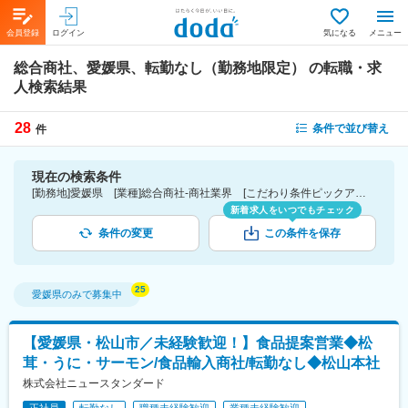
会員登録
ログイン
気になる
メニュー
総合商社、愛媛県、転勤なし（勤務地限定）
の転職・求
人検索結果
28
条件で並び替え
件
現在の検索条件
[勤務地]愛媛県 [業種]総合商社-商社業界 [こだわり条件ピックアップ]転勤なし（勤務地限定） [詳細条件](募集・採用情報)転勤なし（勤務地限定）
新着求人をいつでもチェック
条件の変更
この条件を保存
愛媛県
のみで募集中
【愛媛県・松山市／未経験歓迎！】食品提案営業◆松
茸・うに・サーモン/食品輸入商社/転勤なし◆松山本社
株式会社ニュースタンダード