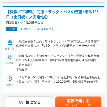
■自動車事業部門の特徴：
自動車事業部門は約300名で構成されております。「三菱ふそう
トラック・バス」の特約販売店として、香川県・徳島県・愛媛
【愛媛／宇和島】商用トラック・バスの整備※年休125
県・高知県の三菱ふそうトラック（1.5トン～大型トラック）、バ
日（土日祝）／安定性◎
ス（大・中・小）を取り扱っている部門です。「FUSO」ブラン
ドは昔からお客様より厚い信頼を得ており、性能的にも優れてい
四国三菱ふそう販売株式会社
ると高いご評価を頂いています。
正社員
転勤なし
5名以上採用
■当社の魅力：
・全ての部門（整備、営業等）が連携しながら、丁寧なアフター
【地域密着型！三菱ふそうトラック・バス株式会社と四国機器株
フォローに力を入れております。修理、故障を未然に防ぐ定期的
式会社が出資した「FUSO」ブランドの正規ディーラー／全社平
な点検案内をきめ細やかに行っていることから、多くのお客様よ
仕事内容
均残業20H程度／離職率も低く安定して長期就業可能な環境です
り信用を獲得していることが特徴です。大手企業との取引、そし
／転勤なし】
＜勤務地詳細＞宇和島サービスセンター住所：愛媛県宇和島市保
て取引先からの厚い信頼に加えて、各地域に支店、営業所を展開
田甲885-1 受動喫煙対策：敷地内喫煙可能場所あり変更の範囲：
しているため、抜群の安定基盤を誇ります。
■業務概要：
勤務地
無
【最寄り駅】
大型のトラック、商用車の整備を担当いただきます。
■社風：
宇和島駅
※車検がメインとなり、基本的には工場勤務です。外に行くことは
現在、20代～30代の社員が活躍しており、良好なチームワーク体
ほとんどありません。
＜予定年収＞500万円～600万円＜賃金形態＞月給制補足事項なし
制が築かれております。また、社内研修、社内イベントなどにお
＜賃金内訳＞月額（基本給）：250,000円～350,000円その他固定
いて、各部署、各支店の社員と交流できるチャンスが多々用意さ
■入社後の流れ：
給与
手当/月：4,000円＜月給＞254,000円～354,000円＜昇給有無＞有
れているため、社員間の情報を共有できる環境です。「自分らし
補助作業からスタートして、車検・整備などの一連の業務を行っ
＜残業手当＞有＜給与補足＞※給与詳細は年齢・経験・能力等を踏
さ」を充分に発揮しながら、スキルアップを図ることができま
て頂きます。チーム単位で整備を行うため、不明点はいつでも先
まえて決定■昇給：年1回※基本昇給の他、特別昇給（約10,000
す。
輩社員に聞ける環境です。また整備士や検査員、牽引免許などの
円）の過去実績あり■賞与：年2回※過去実績4ヶ月分賃金はあくま
応募依頼する
業務で必要な資格は全額会社負担で取得頂けます。
気になる
でも目安の金額であり、選考を通じて上下する可能性がありま
変更の範囲：会社の定める業務
（エージェントサービス）