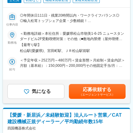
正社員
転勤なし
職種未経験歓迎
業種未経験歓迎
◎年間休日111日・残業20時間以内・ワークライフバランス◎
◎輸入松茸トップシェア企業・少数精鋭！
仕事内容
■職務内容
＜勤務地詳細＞本社住所：愛媛県松山市朝美1-6-25 ニュースタン
食品商社である当社にて、各種生鮮野菜類、魚介類、冷凍品の仕
ダードビル2F受動喫煙対策：その他（■敷地内禁煙（屋外喫煙可
入れか ら販促活動をお任せします。今後の事業展開のため、新規
勤務地
能場所あり））変更の範囲：会社の定める事業所
【最寄り駅】
での営業活動をお任せ致します。既存のお客様への提案営業もご
松山駅(愛媛県)、宮田町駅、ＪＲ松山駅前駅
ざいます。
新規営業：既存営業＝６：４程度の想定です。
＜予定年収＞252万円～480万円＜賃金形態＞月給制＜賃金内訳＞
※主要製品：松茸／サーモン／ウニなど
月額（基本給）：150,000円～200,000円その他固定手当/月：
給与
30,000円～50,000円＜月給＞180,000円～250,000円＜昇給有無
■ご入社後の流れ
＞有＜残業手当＞有＜給与補足＞※スキルや経験によって決定致し
松山の本社にて、1カ月研修を行った後、東京での営業活動を本格
ます。■賞与実績:年1回■残業手当：あり（残業時間に応じて別途
的に開始していただきます。（1か月はマンスリーマンションでの
支給）賃金はあくまでも目安の金額であり、選考を通じて上下す
応募依頼する
生活となります。）
気になる
る可能性があります。月給(月額)は固定手当を含めた表記です。
（エージェントサービス）
■商材について
目玉商品の松茸は世界各国から輸入しております。
1つ1つの単価が高い、高級食材をメインに取引をしており、今後
【愛媛・新居浜／未経験歓迎】法人ルート営業／CAT
はレストランなどへの直卸をしていきます。
建設機械正規ディーラー／平均勤続年数15年
■職務詳細
四国機器株式会社