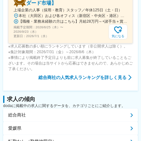
ダード市場】
上場企業の人事（採用・教育）スタッフ／年休125日（土・日）
本社（大田区）および各オフィス（新宿区・中央区・港区）勤務※転勤なし/交通アクセス良好※原則は本社（大田区）もしくは新宿オフィス勤務となります■本社/東京都大田区東蒲田2-30-17 サンユー東蒲田ビル7階＜交通アクセス＞・京浜急行電鉄「京急蒲田駅」より徒歩3分・JR各線・東急「蒲田駅」より徒歩13分■新宿オフィス/東京都新宿区新宿1-8-1 大橋御苑駅ビル5階＜交通アクセス＞・東京メトロ丸ノ内線「新宿御苑前駅」より徒歩1分・各線「新宿三丁目駅」より徒歩10分・各線「新宿駅」より徒歩14分■築地オフィス/東京都中央区築地4-14-19 ヨンキュウ東京築地ビル＜交通アクセス＞・東京メトロ日比谷線「築地駅」より徒歩4分・都営大江戸線「築地市場駅」より徒歩5分・都営浅草線/東京メトロ日比谷線「東銀座駅」より徒歩6分■港区オフィス/東京都港区芝4-9-1 オーキッドプレイス芝4丁目ビル8F<交通アクセス>・都営三田線/都営浅草線「三田駅」より徒歩4分・JR「田町駅」より徒歩8分・都営三田線「芝公園駅」より徒歩9分
【職種・業務未経験の方はこちら】月給28万円～+諸手当＋賞与年2回※上記は固定残業代20時間（37,180円～）を含んだ金額です【職種・業界経験のなる方はこちら】月給30万円～+諸手当＋賞与年2回※上記は固定残業代20時間（39,820円～）を含んだ金額です※試用期間3ヶ月（月給28万円／固定残業代：20時間37,180円含）※年齢、経験などを考慮の上、決定します※固定残業時間を超えた分は別途全額支給いたします
掲載予定期間：
2026/6/25（木）
〜
2026/9/23（水）
気になる
更新日：
2026/7/1（水）
※求人応募数の多い順にランキングしています（非公開求人は除く）。
※集計対象期間：2026/7/31（金）～2026/8/6（木）
※事情により掲載終了予定日よりも前に求人募集が終了していることもご
ざいます。その場合は当サイトから応募はできませんので、あらかじめご
了承ください。
総合商社
の人気求人ランキングを詳しく見る
求人の傾向
dodaに掲載中の求人に関するデータを、カテゴリごとにご紹介します。
総合商社
愛媛県