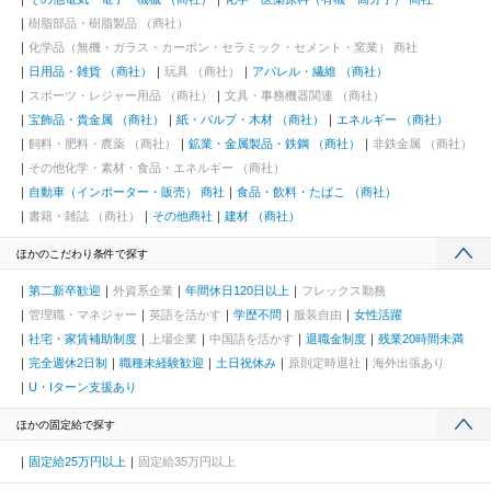
樹脂部品・樹脂製品 （商社）
化学品（無機・ガラス・カーボン・セラミック・セメント・窯業） 商社
日用品・雑貨 （商社）
玩具 （商社）
アパレル・繊維 （商社）
スポーツ・レジャー用品 （商社）
文具・事務機器関連 （商社）
宝飾品・貴金属 （商社）
紙・パルプ・木材 （商社）
エネルギー （商社）
飼料・肥料・農薬 （商社）
鉱業・金属製品・鉄鋼 （商社）
非鉄金属 （商社）
その他化学・素材・食品・エネルギー （商社）
自動車（インポーター・販売） 商社
食品・飲料・たばこ （商社）
書籍・雑誌 （商社）
その他商社
建材 （商社）
ほかのこだわり条件で探す
第二新卒歓迎
外資系企業
年間休日120日以上
フレックス勤務
管理職・マネジャー
英語を活かす
学歴不問
服装自由
女性活躍
社宅・家賃補助制度
上場企業
中国語を活かす
退職金制度
残業20時間未満
完全週休2日制
職種未経験歓迎
土日祝休み
原則定時退社
海外出張あり
U・Iターン支援あり
ほかの固定給で探す
固定給25万円以上
固定給35万円以上