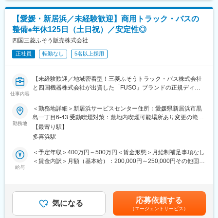
自動車事業部門は約300名で構成されております。「三菱ふそう
トラック・バス」の特約販売店として、香川県・徳島県・愛媛
【愛媛・新居浜／未経験歓迎】商用トラック・バスの
県・高知県の三菱ふそうトラック（1.5トン～大型トラック）、バ
整備※年休125日（土日祝）／安定性◎
ス（大・中・小）を取り扱っている部門です。「FUSO」ブラン
ドは昔からお客様より厚い信頼を得ており、性能的にも優れてい
四国三菱ふそう販売株式会社
ると高いご評価を頂いています。
正社員
転勤なし
5名以上採用
■当社の魅力：
・全ての部門（整備、営業等）が連携しながら、丁寧なアフター
【未経験歓迎／地域密着型！三菱ふそうトラック・バス株式会社
フォローに力を入れております。修理、故障を未然に防ぐ定期的
と四国機器株式会社が出資した「FUSO」ブランドの正規ディー
な点検案内をきめ細やかに行っていることから、多くのお客様よ
仕事内容
ラー／全社平均残業20H程度／離職率も低く安定して長期就業可
り信用を獲得していることが特徴です。大手企業との取引、そし
能な環境です／転勤なし】
＜勤務地詳細＞新居浜サービスセンター住所：愛媛県新居浜市黒
て取引先からの厚い信頼に加えて、各地域に支店、営業所を展開
島一丁目6-43 受動喫煙対策：敷地内喫煙可能場所あり変更の範
しているため、抜群の安定基盤を誇ります。
■業務概要：
勤務地
囲：無
【最寄り駅】
大型のトラック、商用車の整備を担当いただきます。
■社風：
多喜浜駅
※車検がメインとなり、基本的には工場勤務です。外に行くことは
現在、20代～30代の社員が活躍しており、良好なチームワーク体
ほとんどありません。
＜予定年収＞400万円～500万円＜賃金形態＞月給制補足事項なし
制が築かれております。また、社内研修、社内イベントなどにお
＜賃金内訳＞月額（基本給）：200,000円～250,000円その他固定
いて、各部署、各支店の社員と交流できるチャンスが多々用意さ
■入社後の流れ：
給与
手当/月：4,000円＜月給＞204,000円～254,000円＜昇給有無＞有
れているため、社員間の情報を共有できる環境です。「自分らし
補助作業からスタートして、車検・整備などの一連の業務を行っ
＜残業手当＞有＜給与補足＞※給与詳細は年齢・経験・能力等を踏
さ」を充分に発揮しながら、スキルアップを図ることができま
て頂きます。チーム単位で整備を行うため、不明点はいつでも先
まえて決定■昇給：年1回※基本昇給の他、特別昇給（約10,000
す。
輩社員に聞ける環境です。また整備士や検査員、牽引免許などの
円）の過去実績あり■賞与：年2回※過去実績4ヶ月分賃金はあくま
応募依頼する
業務で必要な資格は全額会社負担で取得頂けます。
気になる
でも目安の金額であり、選考を通じて上下する可能性がありま
変更の範囲：会社の定める業務
（エージェントサービス）
す。月給(月額)は固定手当を含めた表記です。