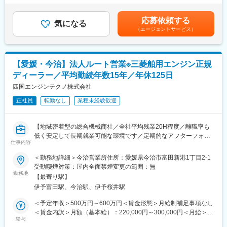
基本昇給の他、特別昇給（約10,000円）の過去実績あり■賞与：
■一日の流れ：
年2回※過去実績4ヶ月分賃金はあくまでも目安の金額であり、選
応募依頼する
メール整理や資料準備（8時45分～10時）→納入先へのフォロー
気になる
考を通じて上下する可能性があります。月給(月額)は固定手当を含
（エージェントサービス）
訪問2～3件程度（10時～12時）→昼食（12時～13時）→紹介い
めた表記です。
ただいたお客様への提案（13時～16時）→翌日の訪問準備（16時
～17時）→終業
※スケジュール管理については、社員一人ひとりの裁量に任せてお
【愛媛・今治】法人ルート営業※三菱舶用エンジン正規
ります。
ディーラー／平均勤続年数15年／年休125日
■職務のミッション：
四国エンジンテクノ株式会社
当社の取扱製品は、お客様にとって非常に重要な商売道具です。
正社員
転勤なし
業種未経験歓迎
お客様に最も適した機械の提案のみならず、特殊なオプションの
搭載や、カスタムの提案を行うことで、お客様の効率アップを図
っていきます。お客様に大きな喜びを提供し、更なる信頼関係の
【地域密着型の総合機械商社／全社平均残業20H程度／離職率も
構築に繋げることがミッションです。
低く安定して長期就業可能な環境です／定期的なアフターフォロ
仕事内容
ーなどのルート営業】
変更の範囲：会社の定める業務
＜勤務地詳細＞今治営業所住所：愛媛県今治市富田新港1丁目2-1
■業務概要：
受動喫煙対策：屋内全面禁煙変更の範囲：無
エンジン部門（漁船、舶用エンジン、常用・非常用発電機等）に
勤務地
【最寄り駅】
て、お客様への定期的なヒアリング、アフターフォローを担当い
伊予富田駅、今治駅、伊予桜井駅
ただきます。
・お客様への定期的なヒアリング
＜予定年収＞500万円～600万円＜賃金形態＞月給制補足事項なし
・見積作成、各種書類作成
＜賃金内訳＞月額（基本給）：220,000円～300,000円＜月給＞
・定期的なアフターフォロー（納入後の点検案内など）
給与
220,000円～300,000円＜昇給有無＞有＜残業手当＞有＜給与補足