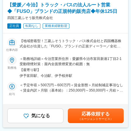
トラック・バス」の特約販売店として、香川県・徳島県・愛媛
【愛媛／今治】トラック・バスの法人ルート営業
県・高知県の三菱ふそうトラック（1.5トン～大型トラック）、バ
◆「FUSO」ブランドの正規特約販売店◆年休125日
ス（大・中・小）を取り扱っている部門です。「FUSO」ブラン
ドは昔からお客様より厚い信頼を得ており、性能的にも優れてい
四国三菱ふそう販売株式会社
ると高いご評価を頂いています。
正社員
転勤なし
業種未経験歓迎
■当社の魅力：
・全ての部門（整備、営業等）が連携しながら、丁寧なアフター
【地域密着型！三菱ふそうトラック・バス株式会社と四国機器株
フォローに力を入れております。修理、故障を未然に防ぐ定期的
式会社が出資した「FUSO」ブランドの正規ディーラー／全社平
な点検案内をきめ細やかに行っていることから、多くのお客様よ
仕事内容
均残業20H程度／離職率も低く安定して長期就業可能な環境です
り信用を獲得していることが特徴です。大手企業との取引、そし
／転勤なし】
＜勤務地詳細＞今治営業所住所：愛媛県今治市富田新港1丁目2-1
て取引先からの厚い信頼に加えて、各地域に支店、営業所を展開
受動喫煙対策：屋内全面禁煙変更の範囲：無
しているため、抜群の安定基盤を誇ります。
■業務概要：
勤務地
【最寄り駅】
同社にて法人のお客様向けに自動車（主に1.5トン～大型までのト
■社風：
伊予富田駅、今治駅、伊予桜井駅
ラック・バス）の提案からアフターフォローまで定期的なヒアリ
現在、20代～30代の社員が活躍しており、良好なチームワーク体
ング、アフターフォローを担当いただきます。
＜予定年収＞500万円～600万円＜賃金形態＞月給制補足事項なし
制が築かれております。また、社内研修、社内イベントなどにお
・お客様への定期的なヒアリング
＜賃金内訳＞月額（基本給）：250,000円～350,000円＜月給＞
いて、各部署、各支店の社員と交流できるチャンスが多々用意さ
・見積作成、各種書類作成
給与
250,000円～350,000円＜昇給有無＞有＜残業手当＞有＜給与補足
れているため、社員間の情報を共有できる環境です。「自分らし
・定期的なアフターフォロー（納入後の点検案内など）
＞※給与詳細は年齢・経験・能力等を踏まえて決定■昇給：年1回※
さ」を充分に発揮しながら、スキルアップを図ることができま
基本昇給の他、特別昇給（約10,000円）の過去実績あり■賞与：
す。
■業務の詳細：
年2回※過去実績4ヶ月分賃金はあくまでも目安の金額であり、選
応募依頼する
お客様（メインは運送業者）からトラック等の仕様の相談を頂い
気になる
考を通じて上下する可能性があります。月給(月額)は固定手当を含
変更の範囲：会社の定める業務
（エージェントサービス）
た際に、ヒアリングを行いながらどういったカスタマイズができ
めた表記です。
るか提案頂きます。
基本的には既存のお客様に対しての深耕営業となりますので、長