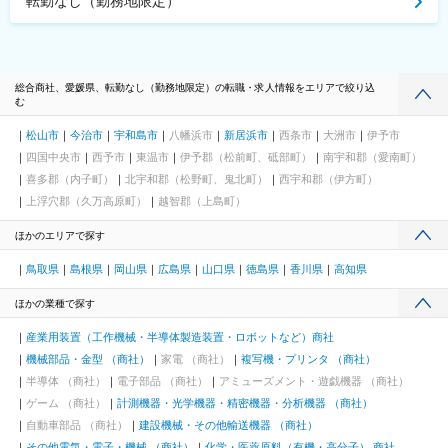
転勤なし（勤務地限定）
総合商社、愛媛県、転勤なし（勤務地限定）の転職・求人情報をエリアで絞り込
む
松山市
今治市
宇和島市
八幡浜市
新居浜市
西条市
大洲市
伊予市
四国中央市
西予市
東温市
伊予郡（松前町、砥部町）
南宇和郡（愛南町）
喜多郡（内子町）
北宇和郡（松野町、鬼北町）
西宇和郡（伊方町）
上浮穴郡（久万高原町）
越智郡（上島町）
ほかのエリアで探す
鳥取県
島根県
岡山県
広島県
山口県
徳島県
香川県
高知県
ほかの業種で探す
産業用装置（工作機械・半導体製造装置・ロボットなど）商社
機械部品・金型 （商社）
家電 （商社）
複写機・プリンタ （商社）
半導体 （商社）
電子部品 （商社）
アミューズメント・遊戯機器 （商社）
ゲーム （商社）
計測機器・光学機器・精密機器・分析機器 （商社）
自動車部品 （商社）
建設機械・その他輸送機器 （商社）
その他電気・電子・機械 （商社）
化学・医薬原料（有機・高分子） 商社