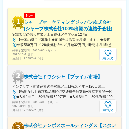
New
シャープマーケティングジャパン株式会社
(シャープ株式会社100%出資の連結子会社)
家電製品の法人営業／土日祝休／年間休日127日
【全国の拠点で募集】★配属先は希望を考慮します。★長期的にキャリアを積む中で全国転勤の可能性があります。※配属先の詳細は当社HPをご確認ください。https://smj.jp.sharp/hs/corporation/office.html＜営業拠点＞■北日本営業部札幌市、旭川市、函館市、帯広市、仙台市、山形市郡山市、紫波郡矢巾町、青森市、秋田市■首都圏営業部港区、立川市、千葉市、横浜市、平塚市、さいたま市、宇都宮市水戸市、前橋市、新潟市、長岡市、長野市、松本市、甲府市■中部営業部名古屋市、岐阜市、津市、静岡市、浜松市、野々市市、富山市■近畿営業部八尾市、京都市、大津市、神戸市■中四国営業部広島市、福山市、松江市、都窪郡早島町、山口市、高松市高知市、松山市■九州営業部福岡市、大村市、北九州市、大分市、上益城郡嘉島町鹿児島市、宮崎市受動喫煙対策：屋内全面禁煙
年収560万円 ／ 28歳 経験2年 ／月給32万円／時間外月15h想定 年収630万円 ／ 31歳 経験3年 ／月給36万円／時間外月15h想定
掲載予定期間：
2026/8/3（月）
〜
2026/10/4（日）
気になる
更新日：
2026/8/6（木）
株式会社ドウシシャ【プライム市場】
インテリア・雑貨商社の事務職／土日祝休／年休120日以上
【転勤なし】東京都品川区◎交通費全額支給■東京本社第一ビル東京都品川区東大井1-8-10＜アクセス＞りんかい線「品川シーサイド駅」B出口より、徒歩7分京浜急行線「青物横丁駅」より、徒歩10分東急大井町線・JR京浜東北線「大井町駅」より、徒歩15分※受動喫煙対策：屋内全面禁煙
■入社1年目…20代/年収350万円 ■入社3年目…20代/年収400万円
掲載予定期間：
2026/6/15（月）
〜
2026/9/13（日）
気になる
更新日：
2026/7/2（木）
株式会社テンポスホールディングス【スタン