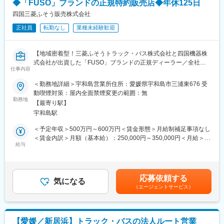
◆「FUSO」ブランドの正規特約販売店◆年休125日
きますが、故障やメンテナンスなど技術的な部分は専任の整備担
当が別途対応する形となります。
四国三菱ふそう販売株式会社
■一日の流れ：
正社員
転勤なし
業種未経験歓迎
メール整理や資料準備（8時45分～10時）→納入先へのフォロー
訪問2～3件程度（10時～12時）→昼食（12時～13時）→紹介い
ただいたお客様への提案（13時～16時）→翌日の訪問準備（16時
【地域密着型！三菱ふそうトラック・バス株式会社と四国機器株
～17時）→就業（18時以降）
式会社が出資した「FUSO」ブランドの正規ディーラー／全社平
※スケジュール管理については、社員一人ひとりの裁量に任せてお
仕事内容
均残業20H程度／離職率も低く安定して長期就業可能な環境です
ります。
／転勤なし】
＜勤務地詳細＞宇和島営業所住所：愛媛県宇和島市三浦東676 受
■職務のミッション：
動喫煙対策：屋内全面禁煙変更の範囲：無
当社の取扱製品は、お客様にとって非常に重要な商売道具です。
■業務概要：
勤務地
お客様に最も適したトラックやバス、漁船などの提案のみなら
【最寄り駅】
同社にて法人のお客様向けに自動車（主に1.5トン～大型までのト
ず、特殊なオプションの搭載や、カスタムの提案を行うことで、
宇和島駅
ラック・バス）の提案からアフターフォローまで定期的なヒアリ
お客様の効率アップを図っていきます。お客様に大きな喜びを提
ング、アフターフォローを担当いただきます。
＜予定年収＞500万円～600万円＜賃金形態＞月給制補足事項なし
供し、更なる信頼関係の構築に繋げることがミッションです。
・お客様への定期的なヒアリング
＜賃金内訳＞月額（基本給）：250,000円～350,000円＜月給＞
・見積作成、各種書類作成
給与
250,000円～350,000円＜昇給有無＞有＜残業手当＞有＜給与補足
変更の範囲：会社の定める業務
・定期的なアフターフォロー（納入後の点検案内など）
＞※給与詳細は年齢・経験・能力等を踏まえて決定■昇給：年1回※
基本昇給の他、特別昇給（約10,000円）の過去実績あり■賞与：
■業務の詳細：
年2回※過去実績4ヶ月分賃金はあくまでも目安の金額であり、選
応募依頼する
お客様（メインは運送業者）からトラック等の仕様の相談を頂い
気になる
考を通じて上下する可能性があります。月給(月額)は固定手当を含
（エージェントサービス）
た際に、ヒアリングを行いながらどういったカスタマイズができ
めた表記です。
るか提案頂きます。
基本的には既存のお客様に対しての深耕営業となりますので、長
期的な関係を築いていくことができます。
【愛媛／新居浜】トラック・バスの法人ルート営業