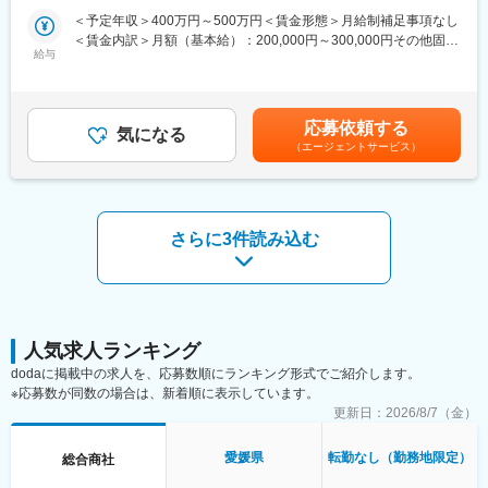
の希望と適正を考慮しながら配属先を決定していきます。
＜予定年収＞400万円～500万円＜賃金形態＞月給制補足事項なし
＜賃金内訳＞月額（基本給）：200,000円～300,000円その他固定
■各事業部門の特徴：
給与
手当/月：4,000円＜月給＞204,000円～304,000円＜昇給有無＞有
・エンジン事業部門…現在、70～80名で構成されております。
＜残業手当＞有＜給与補足＞※給与詳細は年齢・経験・能力等を踏
「三菱重工業」の特約販売店として、四国4県、淡路島地区の三菱
まえて決定■昇給：年1回※基本昇給の他、特別昇給（約10,000
舶用・産業用ディーゼルエンジン、三菱ガスエンジン・ガスター
円）の過去実績あり■賞与：年2回※過去実績4ヶ月分賃金はあくま
応募依頼する
ビン、発電装置、太陽光発電システム、油清浄機、FRP製船舶、
気になる
でも目安の金額であり、選考を通じて上下する可能性がありま
（エージェントサービス）
コージェネレーションシステム、ソーラー発電システムを取り扱
す。月給(月額)は固定手当を含めた表記です。
っている部門です。
■当社の魅力：
社員一人ひとりのスキルアップを支援しており、階層別研修、キ
さらに3件読み込む
ャリアアップ制度、人事評価制度などのサポート制度を設けてお
ります。「焦ったり、無理をして背伸びをする必要ない」という
考えが根付いているため、ご自身のペースで学びながら、確実に
成長できる環境となっています。
■社風：
人気求人ランキング
現在、20代～40代の社員が活躍しており、良好なチームワーク体
dodaに掲載中の求人を、応募数順にランキング形式でご紹介します。
制が築かれております。また、社内研修、社内イベントなどにお
※応募数が同数の場合は、新着順に表示しています。
いて、各部署、各支店の社員と交流できるチャンスが多々用意さ
更新日：
2026/8/7（金）
れています。「自分らしさ」を充分に発揮しながら、スキルアッ
プを図ることができます。
愛媛県
転勤なし（勤務地限定）
総合商社
変更の範囲：会社の定める業務