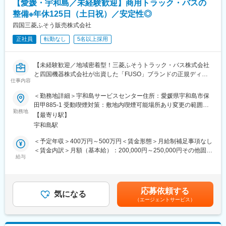
【愛媛・宇和島／未経験歓迎】商用トラック・バスの
また図面の設計等は製造元メーカーにて行っているため、専門的
整備※年休125日（土日祝）／安定性◎
な知識は必要ありません。納品後もアフターフォローを行って頂
きますが、故障やメンテナンスなど技術的な部分は専任の整備担
四国三菱ふそう販売株式会社
当が別途対応する形となります。
正社員
転勤なし
5名以上採用
■一日の流れ：
メール整理や資料準備（8時45分～10時）→納入先へのフォロー
訪問2～3件程度（10時～12時）→昼食（12時～13時）→紹介い
【未経験歓迎／地域密着型！三菱ふそうトラック・バス株式会社
ただいたお客様への提案（13時～16時）→翌日の訪問準備（16時
と四国機器株式会社が出資した「FUSO」ブランドの正規ディー
～17時）→就業（18時以降）
仕事内容
ラー／全社平均残業20H程度／離職率も低く安定して長期就業可
※スケジュール管理については、社員一人ひとりの裁量に任せてお
能な環境です／転勤なし】
＜勤務地詳細＞宇和島サービスセンター住所：愛媛県宇和島市保
ります。
田甲885-1 受動喫煙対策：敷地内喫煙可能場所あり変更の範囲：
■職務のミッション：
■業務概要：
勤務地
無
当社の取扱製品は、お客様にとって非常に重要な商売道具です。
【最寄り駅】
大型のトラック、商用車の整備を担当いただきます。
お客様に最も適したトラックやバス、漁船などの提案のみなら
宇和島駅
※車検がメインとなり、基本的には工場勤務です。外に行くことは
ず、特殊なオプションの搭載や、カスタムの提案を行うことで、
ほとんどありません。
＜予定年収＞400万円～500万円＜賃金形態＞月給制補足事項なし
お客様の効率アップを図っていきます。お客様に大きな喜びを提
＜賃金内訳＞月額（基本給）：200,000円～250,000円その他固定
供し、更なる信頼関係の構築に繋げることがミッションです。
■入社後の流れ：
給与
手当/月：4,000円＜月給＞204,000円～254,000円＜昇給有無＞有
補助作業からスタートして、車検・整備などの一連の業務を行っ
＜残業手当＞有＜給与補足＞※給与詳細は年齢・経験・能力等を踏
変更の範囲：会社の定める業務
て頂きます。チーム単位で整備を行うため、不明点はいつでも先
まえて決定■昇給：年1回※基本昇給の他、特別昇給（約10,000
輩社員に聞ける環境です。また整備士や検査員、牽引免許などの
円）の過去実績あり■賞与：年2回※過去実績4ヶ月分賃金はあくま
応募依頼する
業務で必要な資格は全額会社負担で取得頂けます。
気になる
でも目安の金額であり、選考を通じて上下する可能性がありま
（エージェントサービス）
す。月給(月額)は固定手当を含めた表記です。
■自動車事業部門の特徴：
自動車事業部門は約300名で構成されております。「三菱ふそう