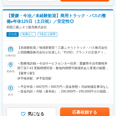
す。月給(月額)は固定手当を含めた表記です。
■自動車事業部門の特徴：
自動車事業部門は約300名で構成されております。「三菱ふそう
トラック・バス」の特約販売店として、香川県・徳島県・愛媛
【愛媛・今治／未経験歓迎】商用トラック・バスの整
県・高知県の三菱ふそうトラック（1.5トン～大型トラック）、バ
備※年休125日（土日祝）／安定性◎
ス（大・中・小）を取り扱っている部門です。「FUSO」ブラン
ドは昔からお客様より厚い信頼を得ており、性能的にも優れてい
四国三菱ふそう販売株式会社
ると高いご評価を頂いています。
正社員
転勤なし
5名以上採用
■当社の魅力：
・全ての部門（整備、営業等）が連携しながら、丁寧なアフター
【未経験歓迎／地域密着型！三菱ふそうトラック・バス株式会社
フォローに力を入れております。修理、故障を未然に防ぐ定期的
と四国機器株式会社が出資した「FUSO」ブランドの正規ディー
な点検案内をきめ細やかに行っていることから、多くのお客様よ
仕事内容
ラー／全社平均残業20H程度／離職率も低く安定して長期就業可
り信用を獲得していることが特徴です。大手企業との取引、そし
能な環境です／転勤なし】
＜勤務地詳細＞今治サービスセンター住所：愛媛県今治市郷桜井
て取引先からの厚い信頼に加えて、各地域に支店、営業所を展開
四丁目7-43 受動喫煙対策：敷地内喫煙可能場所あり変更の範囲：
しているため、抜群の安定基盤を誇ります。
■業務概要：
勤務地
無
【最寄り駅】
大型のトラック、商用車の整備を担当いただきます。
■社風：
伊予桜井駅、伊予富田駅
※車検がメインとなり、基本的には工場勤務です。外に行くことは
現在、20代～30代の社員が活躍しており、良好なチームワーク体
ほとんどありません。
＜予定年収＞400万円～500万円＜賃金形態＞月給制補足事項なし
制が築かれております。また、社内研修、社内イベントなどにお
＜賃金内訳＞月額（基本給）：200,000円～250,000円その他固定
いて、各部署、各支店の社員と交流できるチャンスが多々用意さ
■入社後の流れ：
給与
手当/月：4,000円＜月給＞204,000円～254,000円＜昇給有無＞有
れているため、社員間の情報を共有できる環境です。「自分らし
補助作業からスタートして、車検・整備などの一連の業務を行っ
＜残業手当＞有＜給与補足＞※給与詳細は年齢・経験・能力等を踏
さ」を充分に発揮しながら、スキルアップを図ることができま
て頂きます。チーム単位で整備を行うため、不明点はいつでも先
まえて決定■昇給：年1回※基本昇給の他、特別昇給（約10,000
す。
輩社員に聞ける環境です。また整備士や検査員、牽引免許などの
円）の過去実績あり■賞与：年2回※過去実績4ヶ月分賃金はあくま
応募依頼する
業務で必要な資格は全額会社負担で取得頂けます。
気になる
でも目安の金額であり、選考を通じて上下する可能性がありま
変更の範囲：会社の定める業務