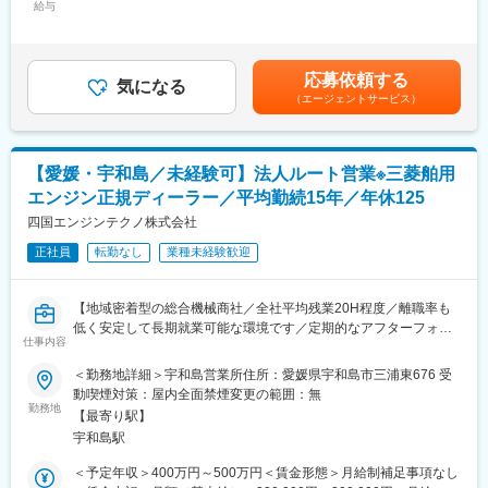
■各事業部門の特徴：
給与
手当/月：4,000円＜月給＞234,000円～304,000円＜昇給有無＞有
・エンジン事業部門…現在、70～80名で構成されております。
＜残業手当＞有＜給与補足＞※給与詳細は年齢・経験・能力等を踏
「三菱重工業」の特約販売店として、四国4県、淡路島地区の三菱
まえて決定■昇給：年1回※基本昇給の他、特別昇給（約10,000
舶用・産業用ディーゼルエンジン、三菱ガスエンジン・ガスター
円）の過去実績あり■賞与：年2回※過去実績4ヶ月分賃金はあくま
応募依頼する
ビン、発電装置、太陽光発電システム、油清浄機、FRP製船舶、
気になる
でも目安の金額であり、選考を通じて上下する可能性がありま
（エージェントサービス）
コージェネレーションシステム、ソーラー発電システムを取り扱
す。月給(月額)は固定手当を含めた表記です。
っている部門です。
■当社の魅力：
【愛媛・宇和島／未経験可】法人ルート営業※三菱舶用
社員一人ひとりのスキルアップを支援しており、階層別研修、キ
エンジン正規ディーラー／平均勤続15年／年休125
ャリアアップ制度、人事評価制度などのサポート制度を設けてお
ります。「焦ったり、無理をして背伸びをする必要ない」という
四国エンジンテクノ株式会社
考えが根付いているため、ご自身のペースで学びながら、確実に
正社員
転勤なし
業種未経験歓迎
成長できる環境となっています。
■社風：
【地域密着型の総合機械商社／全社平均残業20H程度／離職率も
現在、20代～40代の社員が活躍しており、良好なチームワーク体
低く安定して長期就業可能な環境です／定期的なアフターフォロ
制が築かれております。また、社内研修、社内イベントなどにお
仕事内容
ーなどのルート営業】
いて、各部署、各支店の社員と交流できるチャンスが多々用意さ
＜勤務地詳細＞宇和島営業所住所：愛媛県宇和島市三浦東676 受
れています。「自分らしさ」を充分に発揮しながら、スキルアッ
■業務概要：
動喫煙対策：屋内全面禁煙変更の範囲：無
プを図ることができます。
エンジン部門（漁船、舶用エンジン、常用・非常用発電機等）に
勤務地
【最寄り駅】
て、お客様への定期的なヒアリング、アフターフォローを担当い
変更の範囲：会社の定める業務
宇和島駅
ただきます。
・お客様への定期的なヒアリング
＜予定年収＞400万円～500万円＜賃金形態＞月給制補足事項なし
・見積作成、各種書類作成