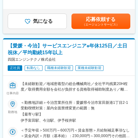
手当/月：4,000円＜月給＞234,000円～304,000円＜昇給有無＞有
・エンジン事業部門…現在、70～80名で構成されております。
＜残業手当＞有＜給与補足＞※給与詳細は年齢・経験・能力等を踏
「三菱重工業」の特約販売店として、四国4県、淡路島地区の三菱
まえて決定■昇給：年1回※基本昇給の他、特別昇給（約10,000
舶用・産業用ディーゼルエンジン、三菱ガスエンジン・ガスター
円）の過去実績あり■賞与：年2回※過去実績4ヶ月分賃金はあくま
応募依頼する
ビン、発電装置、太陽光発電システム、油清浄機、FRP製船舶、
気になる
でも目安の金額であり、選考を通じて上下する可能性がありま
（エージェントサービス）
コージェネレーションシステム、ソーラー発電システムを取り扱
す。月給(月額)は固定手当を含めた表記です。
っている部門です。
■当社の魅力：
【愛媛・今治】サービスエンジニア※年休125日／土日
社員一人ひとりのスキルアップを支援しており、階層別研修、キ
祝休／平均勤続15年以上
ャリアアップ制度、人事評価制度などのサポート制度を設けてお
ります。「焦ったり、無理をして背伸びをする必要ない」という
四国エンジンテクノ株式会社
考えが根付いているため、ご自身のペースで学びながら、確実に
正社員
転勤なし
職種未経験歓迎
業種未経験歓迎
成長できる環境となっています。
■社風：
【未経験歓迎／地域密着型の総合機械商社／全社平均残業20H程
現在、20代～40代の社員が活躍しており、良好なチームワーク体
度／取得費用全額を会社が負担する資格取得補助制度あり／離職
制が築かれております。また、社内研修、社内イベントなどにお
仕事内容
率も低く安定して長期就業可能な環境です】
いて、各部署、各支店の社員と交流できるチャンスが多々用意さ
＜勤務地詳細＞今治営業所住所：愛媛県今治市富田新港1丁目2-1
れています。「自分らしさ」を充分に発揮しながら、スキルアッ
■業務概要：
受動喫煙対策：屋内全面禁煙変更の範囲：無
プを図ることができます。
エンジン事業部門でメンテナンス業務をご担当いただきます。定
勤務地
【最寄り駅】
期点検の保全や修繕業務がメインとなります。大型機械の修理の
変更の範囲：会社の定める業務
伊予富田駅、今治駅、伊予桜井駅
場合は、持ち帰ってメンテナンスを行います。選考の中でご本人
の希望と適正を考慮しながら配属先を決定していきます。
＜予定年収＞500万円～600万円＜賃金形態＞月給制補足事項なし
＜賃金内訳＞月額（基本給）：230,000円～300,000円その他固定