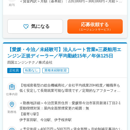
＜賃金内訳＞月額（基本給）：220,000円～300,000円＜月給＞
・定期的なアフターフォロー（納入後の点検案内など）
給与
220,000円～300,000円＜昇給有無＞有＜残業手当＞有＜給与補足
※配属部門は、ご自身の希望、適性により決定いたします。
＞※給与詳細は年齢・経験・能力等を踏まえて決定■昇給：年1回※
基本昇給の他、特別昇給（約10,000円）の過去実績あり■賞与：
■一日の流れ：
年2回※過去実績4ヶ月分■営業職のモデル年収（諸手当・賞与を含
応募依頼する
メール整理や資料準備（8時45分～10時）→納入先へのフォロー
気になる
む）：・25歳…年収400万円・35歳…年収500万円賃金はあくま
（エージェントサービス）
訪問2～3件程度（10時～12時）→昼食（12時～13時）→紹介い
でも目安の金額であり、選考を通じて上下する可能性がありま
ただいたお客様への提案（13時～16時）→翌日の訪問準備（16時
す。月給(月額)は固定手当を含めた表記です。
～17時）→終業
※スケジュール管理については、社員一人ひとりの裁量に任せてお
【愛媛・今治／未経験可】法人ルート営業※三菱舶用エ
ります。
ンジン正規ディーラー／平均勤続15年／年休125日
■職務のミッション：
四国エンジンテクノ株式会社
当社の取扱製品は、お客様にとって非常に重要な商売道具です。
正社員
転勤なし
業種未経験歓迎
お客様に最も適した機械の提案のみならず、特殊なオプションの
搭載や、カスタムの提案を行うことで、お客様の効率アップを図
っていきます。お客様に大きな喜びを提供し、更なる信頼関係の
【地域密着型の総合機械商社／全社平均残業20H程度／離職率も
構築に繋げることがミッションです。
低く安定して長期就業可能な環境です／定期的なアフターフォロ
仕事内容
ーなどのルート営業】
変更の範囲：会社の定める業務
＜勤務地詳細＞今治営業所住所：愛媛県今治市富田新港1丁目2-1
■業務概要：
受動喫煙対策：屋内全面禁煙変更の範囲：無
エンジン部門（漁船、舶用エンジン、常用・非常用発電機等）に
勤務地
【最寄り駅】
て、お客様への定期的なヒアリング、アフターフォローを担当い
伊予富田駅、今治駅、伊予桜井駅
ただきます。
・お客様への定期的なヒアリング
＜予定年収＞400万円～500万円＜賃金形態＞月給制補足事項なし