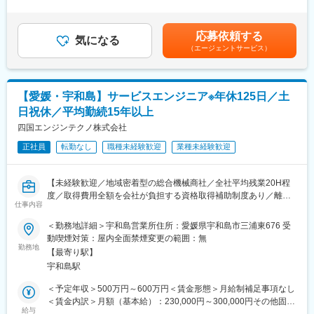
※配属部門は、ご自身の希望、適性により決定いたします。
＞※給与詳細は年齢・経験・能力等を踏まえて決定■昇給：年1回※
基本昇給の他、特別昇給（約10,000円）の過去実績あり■賞与：
■一日の流れ：
年2回※過去実績4ヶ月分賃金はあくまでも目安の金額であり、選
応募依頼する
メール整理や資料準備（8時45分～10時）→納入先へのフォロー
気になる
考を通じて上下する可能性があります。月給(月額)は固定手当を含
（エージェントサービス）
訪問2～3件程度（10時～12時）→昼食（12時～13時）→紹介い
めた表記です。
ただいたお客様への提案（13時～16時）→翌日の訪問準備（16時
～17時）→終業
※スケジュール管理については、社員一人ひとりの裁量に任せてお
【愛媛・宇和島】サービスエンジニア※年休125日／土
ります。
日祝休／平均勤続15年以上
■職務のミッション：
四国エンジンテクノ株式会社
当社の取扱製品は、お客様にとって非常に重要な商売道具です。
正社員
転勤なし
職種未経験歓迎
業種未経験歓迎
お客様に最も適した機械の提案のみならず、特殊なオプションの
搭載や、カスタムの提案を行うことで、お客様の効率アップを図
っていきます。お客様に大きな喜びを提供し、更なる信頼関係の
【未経験歓迎／地域密着型の総合機械商社／全社平均残業20H程
構築に繋げることがミッションです。
度／取得費用全額を会社が負担する資格取得補助制度あり／離職
仕事内容
率も低く安定して長期就業可能な環境です】
変更の範囲：会社の定める業務
＜勤務地詳細＞宇和島営業所住所：愛媛県宇和島市三浦東676 受
■業務概要：
動喫煙対策：屋内全面禁煙変更の範囲：無
エンジン事業部門でメンテナンス業務をご担当いただきます。定
勤務地
【最寄り駅】
期点検の保全や修繕業務がメインとなります。大型機械の修理の
宇和島駅
場合は、持ち帰ってメンテナンスを行います。選考の中でご本人
の希望と適正を考慮しながら配属先を決定していきます。
＜予定年収＞500万円～600万円＜賃金形態＞月給制補足事項なし
＜賃金内訳＞月額（基本給）：230,000円～300,000円その他固定
■各事業部門の特徴：
給与