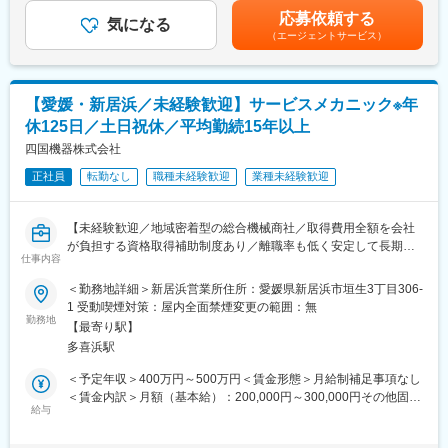
「キャタピラージャパン」の特約販売店として、香川県・愛媛県
円）の過去実績あり■賞与：年2回※過去実績4ヶ月分賃金はあくま
応募依頼する
東予地区の各種建設機械（CATパワーショベル、ブルドーザー、
気になる
でも目安の金額であり、選考を通じて上下する可能性がありま
変更の範囲：会社の定める業務
（エージェントサービス）
ホイールローダ、ミニショベル等各種建設機械、ニチユMHIフォ
す。月給(月額)は固定手当を含めた表記です。
ークリフト製フォークリフト）を取り扱うと共に、建設機械のレ
ンタルを行っている部門です。
【愛媛・新居浜／未経験歓迎】サービスメカニック※年
■当社の魅力
休125日／土日祝休／平均勤続15年以上
社員一人ひとりのスキルアップを支援しており、階層別研修、キ
ャリアアップ制度、人事評価制度などのサポート制度を設けてお
四国機器株式会社
ります。「焦ったり、無理をして背伸びをする必要ない」という
正社員
転勤なし
職種未経験歓迎
業種未経験歓迎
考えが根付いているため、ご自身のペースで学びながら、確実に
成長できる環境となっています。
【未経験歓迎／地域密着型の総合機械商社／取得費用全額を会社
■社風
が負担する資格取得補助制度あり／離職率も低く安定して長期就
現在、20代～40代の社員が活躍しており、良好なチームワーク体
仕事内容
業可能な環境です】
制が築かれております。また、社内研修、社内イベントなどにお
＜勤務地詳細＞新居浜営業所住所：愛媛県新居浜市垣生3丁目306-
いて、各部署、各支店の社員と交流できるチャンスが多々用意さ
■業務概要：
1 受動喫煙対策：屋内全面禁煙変更の範囲：無
れています。「自分らしさ」を充分に発揮しながら、スキルアッ
CAT製の建設機械、（株）ロジスネクスト製のフォークリフトの
勤務地
プを図ることができます。
【最寄り駅】
メンテナンス業務をご担当いただきます。定期点検の保全や修繕
多喜浜駅
業務がメインとなります。大型機械の修理の場合は、持ち帰って
メンテナンスを行います。選考の中でご本人の希望と適正を考慮
＜予定年収＞400万円～500万円＜賃金形態＞月給制補足事項なし
変更の範囲：会社の定める業務
しながら配属先を決定していきます。
＜賃金内訳＞月額（基本給）：200,000円～300,000円その他固定
給与
手当/月：4,000円＜月給＞204,000円～304,000円＜昇給有無＞有
■各事業部門の特徴：
＜残業手当＞有＜給与補足＞※給与詳細は年齢・経験・能力等を踏
・建設機械事業部門…現在、30～40名で構成されております。