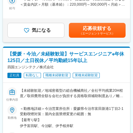
・見積作成、各種書類作成
＜賃金内訳＞月額（基本給）：220,000円～300,000円＜月給＞
・定期的なアフターフォロー（納入後の点検案内など）
給与
220,000円～300,000円＜昇給有無＞有＜残業手当＞有＜給与補足
※配属部門は、ご自身の希望、適性により決定いたします。
＞※給与詳細は年齢・経験・能力等を踏まえて決定■昇給：年1回※
基本昇給の他、特別昇給（約10,000円）の過去実績あり■賞与：
■一日の流れ：
年2回※過去実績4ヶ月分■営業職のモデル年収（諸手当・賞与を含
応募依頼する
メール整理や資料準備（8時45分～10時）→納入先へのフォロー
気になる
む）：・25歳…年収400万円・35歳…年収500万円賃金はあくま
（エージェントサービス）
訪問2～3件程度（10時～12時）→昼食（12時～13時）→紹介い
でも目安の金額であり、選考を通じて上下する可能性がありま
ただいたお客様への提案（13時～16時）→翌日の訪問準備（16時
す。月給(月額)は固定手当を含めた表記です。
～17時）→終業
※スケジュール管理については、社員一人ひとりの裁量に任せてお
【愛媛・今治／未経験歓迎】サービスエンジニア※年休
ります。
125日／土日祝休／平均勤続15年以上
■職務のミッション：
四国エンジンテクノ株式会社
当社の取扱製品は、お客様にとって非常に重要な商売道具です。
正社員
転勤なし
職種未経験歓迎
業種未経験歓迎
お客様に最も適した機械の提案のみならず、特殊なオプションの
搭載や、カスタムの提案を行うことで、お客様の効率アップを図
っていきます。お客様に大きな喜びを提供し、更なる信頼関係の
【未経験歓迎／地域密着型の総合機械商社／全社平均残業20H程
構築に繋げることがミッションです。
度／取得費用全額を会社が負担する資格取得補助制度あり／離職
仕事内容
率も低く安定して長期就業可能な環境です】
変更の範囲：会社の定める業務
＜勤務地詳細＞今治営業所住所：愛媛県今治市富田新港1丁目2-1
■業務概要：
受動喫煙対策：屋内全面禁煙変更の範囲：無
エンジン事業部門でメンテナンス業務をご担当いただきます。定
勤務地
【最寄り駅】
期点検の保全や修繕業務がメインとなります。大型機械の修理の
伊予富田駅、今治駅、伊予桜井駅
場合は、持ち帰ってメンテナンスを行います。選考の中でご本人