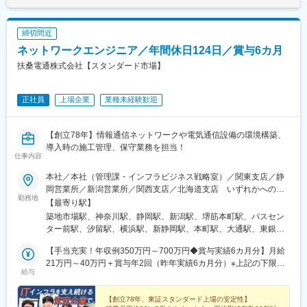
締切間近
ネットワークエンジニア／年間休日124日／賞与6カ月
扶桑電通株式会社【スタンダード市場】
正社員
上場企業
業種未経験歓迎
【創立78年】情報通信ネットワークや電気通信設備の環境構築、
導入時の施工管理、保守業務を担当！
仕事内容
本社／本社（管理課・インフラビジネス戦略室）／関東支店／静
岡営業所／新潟営業所／関西支店／北海道支店 いずれかへの配
勤務地
属となります。 ※配属先は、希望、現住所を最大限考慮の上、決
【最寄り駅】
定いたします※営業所勤務で入社した場合、1年間は近県の支店勤
築地市場駅、神奈川駅、静岡駅、新潟駅、堺筋本町駅、バスセン
務となる場合があります※受動喫煙対策措置：あり
ター前駅、汐留駅、横浜駅、新静岡駅、本町駅、大通駅、東銀座
駅、新高島駅、北浜駅(大阪府)、さっぽろ駅
【手当充実！年収例350万円～700万円◆賞与実績6カ月分】月給
21万円～40万円＋賞与年2回（昨年実績6カ月分）※上記の下限額
給与
は、あくまで最下限の給与です※前職の経験・能力を最大限考慮の
上、決定いたします※時間外手当は含んでおりません
【創立78年、東証スタンダード上場の安定性】