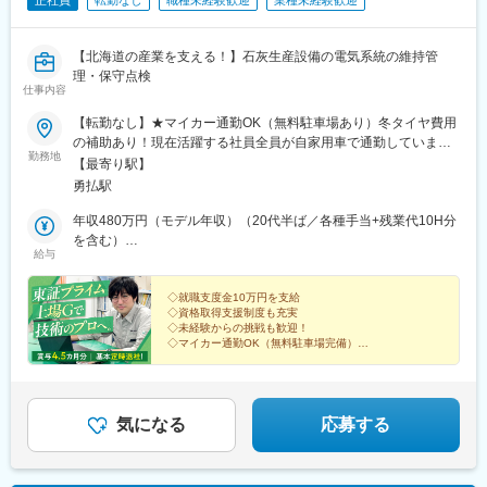
正社員
転勤なし
職種未経験歓迎
業種未経験歓迎
【北海道の産業を支える！】石灰生産設備の電気系統の維持管
理・保守点検
仕事内容
【転勤なし】★マイカー通勤OK（無料駐車場あり）冬タイヤ費用
の補助あり！現在活躍する社員全員が自家用車で通勤していま
勤務地
す。★U・Iターン歓迎！当社への就業のために苫小牧へ転居する
【最寄り駅】
場合、交通費・宿泊料・引越費用は全額支給！安心して新生活を
勇払駅
スタートしていただけます。★嬉しい住宅手当・借上住宅補助も
最大月3万3500円の補助が受けられる借上社宅制度や住宅手当も
年収480万円（モデル年収）（20代半ば／各種手当+残業代10H分
ご用意！ランニングコストを抑えられるので、貯金はもちろん、
を含む）
給与
趣味への投資も充実します。＜苫小牧工場＞北海道苫小牧市勇払
年収590万円（モデル年収）（30代半ば／各種手当+残業代10H分
145-149アクセス：JR日高本線「勇払駅」から車で6分、「沼ノ端
を含む）
駅」より車で9分※受動喫煙対策：喫煙室あり
◇就職支度金10万円を支給
◇資格取得支援制度も充実
◇未経験からの挑戦も歓迎！
◇マイカー通勤OK（無料駐車場完備）
◇嬉しい住宅手当・借上住宅補助
◇有休平均取得日数14日
「あなたの成長を、”安定基盤”が支えます！」
気になる
応募する