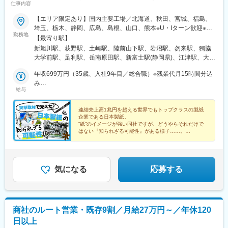
仕事内容
【エリア限定あり】国内主要工場／北海道、秋田、宮城、福島、
埼玉、栃木、静岡、広島、島根、山口、熊本※U・Iターン歓迎※車
勤務地
通勤可・駐車場有※社員寮・社宅有（ワンルームから3LDKまでご
【最寄り駅】
ざいます。ご相談ください）※工場毎の応募状況により充足となる
新旭川駅、萩野駅、土崎駅、陸前山下駅、岩沼駅、勿来駅、獨協
場合がございます★「総合職」でのご入社の場合、初任地は石
大学前駅、足利駅、岳南原田駅、新富士駅(静岡県)、江津駅、大竹
巻・富士・岩国のいずれかとなります。 キャリア形成を目的とし
駅、岩国駅、八代駅、比奈駅
た定期的なローテーションを行うため、多くのチャレンジができ
年収699万円（35歳、入社9年目／総合職）※残業代月15時間分込
ます！ ★「エリア限定総合職」でのご入社の場合、石巻・富士・
み
給与
岩国を含む全工場が対象となります。 採用工場を基本にキャリア
年収620万円（31歳、入社5年目／総合職）※残業代月15時間分込
を積んでいただきます。紙をつくるという性質上、各工場は水資
み
源が豊富な立地に拠点を構えています。美味しいお酒やご飯にた
連結売上高1兆円を超える世界でもトップクラスの製紙
企業である日本製紙。
くさん出会えますよ！
“紙”のイメージが強い同社ですが、どうやらそれだけで
はない『知られざる可能性』がある様子……。
そこで今回、doda取材班が実際に工場にお邪魔して、
その真相に迫りました！
気になる
応募する
商社のルート営業・既存9割／月給27万円～／年休120
日以上