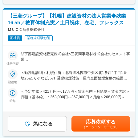
自動車販売店へ自動車運搬の課題や悩みをヒアリングし、最適な
(3)創業50年以上の老舗酪農機械商社で安定感があります。
表記です。
提案を行っていきます。すでにお取引のあるお客様先や、新規の
お客様先へのアプローチを行っていきます。
変更の範囲：会社の定める業務
【三菱グループ】【札幌】建設資材の法人営業◆残業
(新規営業といっても自動車輸送に困りごとを抱えている顧客が対
16.5h／教育体制充実／土日祝休、在宅、フレックス
象です。受注率の低い飛び込みではございません。)
ＭＵＣＣ商事株式会社
配属の札幌営業所は2020年に設立されました。現在の所長(30代)
正社員
業種未経験歓迎
が東京から北海道エリアの開拓を行い、現在に至ります。
営業担当の所長(課長)1名、メンバー2名が所属しております。未
経験から入社している社員も活躍しており、1から丁寧に指導しま
◎宇部建設資材販売株式会社×三菱商事建材株式会社のセメント事
す。営業はやったことないけど興味がある、自動車関連の仕事が
業
したい方も歓迎しております。
仕事内容
◎建設資材用各種原料の販売を手がける建設資材専門商社
営業ノルマはなく、個々で競争する風土ではなく社員一体となっ
◎フレックス等柔軟に活用でき働きやすい環境
＜勤務地詳細＞札幌住所：北海道札幌市中央区北1条西4丁目1番
て仕事を進める社風です。
地2J&Sりそなビル7F 受動喫煙対策：屋内全面禁煙変更の範囲：
■採用背景：
勤務地
会社の定める事業所（リモートワーク含む）
■当社について
新規拡大及び今後会社を背負っていく方を採用したいという背景
新車・中古車の輸送（陸送/海運）業務を展開する企業として2011
＜予定年収＞421万円～617万円＜賃金形態＞月給制＜賃金内訳＞
からの増員募集です。
年に設立されました。国土交通省の許認可が必要な事業であり、
月額（基本給）：268,000円～367,000円＜月給＞268,000円～
高層ビル、マンション、都市再開発、トンネル、高速道路など、
当社は許認可を取得しております。全国区でサービスを展開して
給与
367,000円＜昇給有無＞有＜残業手当＞有＜給与補足＞年収例に
建築・土木の両分野など幅広い分野に対応しています。今後はグ
おり、中古車運送業界でトップを争う取り扱い台数です。現在、
は、全社平均の残業時間（月16.5時間）を含んだ金額を記載して
ローバル市場の強化も視野にさらなる売り上げ拡大を狙っていま
「売却車両の引き取り 」から「オークション出品」までをトータ
います。実際の残業時間は、状況により増減します。また、業績
す。
ルでサポートする商品車輸送をはじめ、「登録代行」「車両廃
に応じて変動する賞与が別途支給されます。賃金はあくまでも目
応募依頼する
車・解体」など、新車・中古車 輸送関連業務の総合ソリューショ
気になる
安の金額であり、選考を通じて上下する可能性があります。月給
■業務内容：
（エージェントサービス）
ンを展開しています。
(月額)は固定手当を含めた表記です。
大手から地場までのゼネコン・ハウスメーカーを対象に、生コン
クリートやコンクリート二次製品の製造に使用される原料セメン