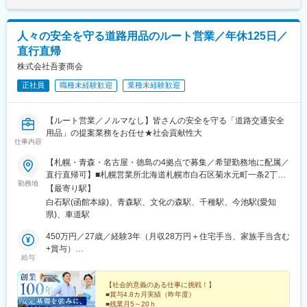
人々の安全を守る道路用品のルート営業／年休125日／
直行直帰
株式会社吾妻商会
正社員
職種未経験歓迎
業種未経験歓迎
【ルート営業／ノルマなし】皆さんの安全を守る「道路交通安全
用品」の提案業務をお任せ★社会貢献性大
仕事内容
【札幌・青森・名古屋・徳島の4拠点で募集／希望勤務地に配属／
直行直帰可】■札幌営業所北海道札幌市白石区菊水元町一条2丁目
勤務地
3番8号＜アクセス＞「札幌駅」より車で10分■青森営業所青森県
【最寄り駅】
青森市篠田2丁目6番5号＜アクセス＞「青森駅」より徒歩12分■名
白石駅(函館本線)、青森駅、文化の森駅、千種駅、今池駅(愛知
古屋支店愛知県名古屋市千種区内山3丁目29番10号 千種AMビル5
県)、車道駅
階■四国営業所徳島県徳島市新浜本町2丁目3番50号 坂東新浜ビル
10号室＜アクセス＞「徳島駅」より車で15分※受動喫煙対策：あ
450万円／27歳／経験3年（月収28万円＋住宅手当、家族手当含む
り
+賞与）
給与
610万円／36歳／経験8年（月収38万円＋住宅手当、家族手当含む
+賞与）
【社会的意義のある仕事に挑戦！】
■賞与4.8カ月実績（昨年度）
■残業月5～20ｈ