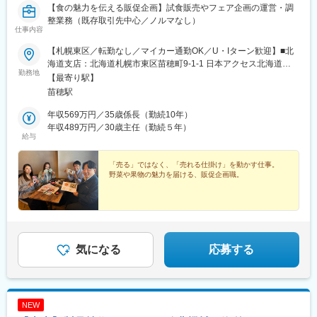
【食の魅力を伝える販促企画】試食販売やフェア企画の運営・調
整業務（既存取引先中心／ノルマなし）
仕事内容
【札幌東区／転勤なし／マイカー通勤OK／U・Iターン歓迎】■北
海道支店：北海道札幌市東区苗穂町9-1-1 日本アクセス北海道
勤務地
（株）物流センター内＜アクセス＞地下鉄東豊線「環状通東」駅
【最寄り駅】
より車で6分JR 函館本線 千歳線「苗穂駅」より車で7分※受動喫煙
苗穂駅
防止対策：有（オフィス禁煙）
年収569万円／35歳係長（勤続10年）
年収489万円／30歳主任（勤続５年）
給与
「売る」ではなく、「売れる仕掛け」を動かす仕事。
野菜や果物の魅力を届ける、販促企画職。
気になる
応募する
NEW