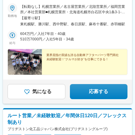
【転勤なし】札幌営業所／名古屋営業所／北陸営業所／福岡営業
所／本社営業部■札幌営業所・北海道札幌市白石区中央1条3-1-
勤務地
33■名古屋営業所・愛知県春日井市松新町一丁目5番地 ホテルプラ
【最寄り駅】
ザ勝川 3階 3号室■北陸営業所・富山県富山市布瀬町南1-21-1■福
東札幌駅、勝川駅、西中野駅、春日原駅、麻布十番駅、赤羽橋駅
岡営業所・福岡県大野城市御笠川2-10-14■本社営業部東京都港区
麻布十番1-8-2※マイカー通勤OK（名古屋営業所は不可）※U・Iタ
604万円／入社7年目・40歳
ーン歓迎
510万7000円／入社5年目・34歳
給与
業界屈指の実績を誇る自動車アフターパーツ専門商社
未経験歓迎！“クルマが好き”を仕事にできる！
気になる
応募する
ルート営業／未経験歓迎／年間休日120日／フレックス
制あり
ブリヂストン化工品ジャパン株式会社(ブリヂストングループ)