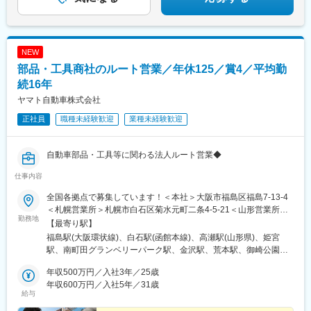
NEW
部品・工具商社のルート営業／年休125／賞4／平均勤
続16年
ヤマト自動車株式会社
正社員
職種未経験歓迎
業種未経験歓迎
自動車部品・工具等に関わる法人ルート営業◆
仕事内容
全国各拠点で募集しています！＜本社＞大阪市福島区福島7-13-4
＜札幌営業所＞札幌市白石区菊水元町二条4-5-21＜山形営業所＞
勤務地
山形市立谷川1-1059-18＜関東営業所＞埼玉県北葛飾郡杉戸町堤
【最寄り駅】
根3864＜町田営業所＞東京都町田市南町田3丁目35-26＜金沢営業
福島駅(大阪環状線)、白石駅(函館本線)、高瀬駅(山形県)、姫宮
所＞石川県金沢市藤江南2-38＜大阪営業所＞東大阪市横枕西10-
駅、南町田グランベリーパーク駅、金沢駅、荒本駅、御崎公園
18＜神戸営業所＞神戸市兵庫区御崎本町4-2-35＜岡山営業所＞岡
駅、備前西市駅、衣山駅、東比恵駅、西大分駅、西熊本駅、二軒
山市北区青江5-15-8＜松山営業所＞愛媛県松山市山越6-17-16＜福
年収500万円／入社3年／25歳
茶屋駅(鹿児島県)、長田駅(大阪府)、福島駅(大阪府・阪神線)、新
岡営業所＞福岡市博多区半道橋1-11-14＜大分出張所＞大分市王子
年収600万円／入社5年／31歳
福島駅
給与
中町9-50＜熊本営業所＞熊本市南区近見7丁目4-34＜鹿児島営業
所＞鹿児島市新栄町31-18＜ヤマトロジスティクスセンター＞東大