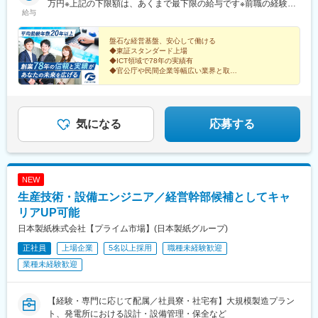
ーストビル【松江営業所】島根県松江市学園南2-10-14 タイムプ
万円※上記の下限額は、あくまで最下限の給与です※前職の経験・
(大阪府)、比治山橋駅
給与
ラザビル【中部支店】愛知県名古屋市中区錦2-2-13 名古屋センタ
能力を最大限考慮の上、決定いたします※時間外手当は含んでおり
ービル本館 【徳島営業所】徳島県徳島市かちどき橋2-29-1 徳島伊
ません
予ビル【四国支店】香川県高松市天神前10-1 高松天神前ビル【九
盤石な経営基盤、安心して働ける
◆東証スタンダード上場
州支店】福岡県福岡市博多区博多駅前1-18-7 博多電気ビル※受動
◆ICT領域で78年の実績有
喫煙対策あり（敷地内全面禁煙）
◆官公庁や民間企業等幅広い業界と取引
◆年間休日124日
◆平均残業月15h以下
◆平均勤続20年以上
◆リモート可
◆富士通パートナー
気になる
応募する
◆フレックスタイム制度
NEW
生産技術・設備エンジニア／経営幹部候補としてキャ
リアUP可能
日本製紙株式会社【プライム市場】(日本製紙グループ)
正社員
上場企業
5名以上採用
職種未経験歓迎
業種未経験歓迎
【経験・専門に応じて配属／社員寮・社宅有】大規模製造プラン
ト、発電所における設計・設備管理・保全など