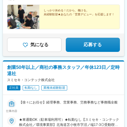
は経験・能力を考慮して決定します※残業代は全額支給します
しっかり休める！だから、働ける。
未経験歓迎★あなたの「営業デビュー」を応援します！
気になる
応募する
創業50年以上／商社の事務スタッフ／年休123日／定時
退社
スミセキ・コンテック株式会社
正社員
転勤なし
業種未経験歓迎
【徐々にお任せ】経理事務、営業事務、労務事務など事務職全般
仕事内容
★車通勤OK（駐車場利用可）★転勤なし【スミセキ・コンテック
株式会社／環境事業部】北海道苫小牧市字沼ノ端17-3◎受動喫煙