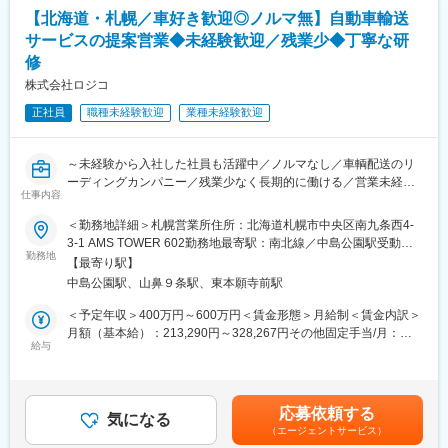
お客様をサポートしていきます。
可能性があります。月給(月額)は固定手当を含めた表記です。
【北海道・札幌／車好き歓迎◎ノルマ無】自動車輸送
◎各拠点への出張あり。1か月～2カ月に1日～1週間程度（時期・
サービスの提案営業◆未経験歓迎／残業少◆丁寧な研
工事等の内容による）。
修
■当社について：
株式会社ロジコ
◇酪農／農業機械の専門商社として、欧州・北米を中心に13ヶ国
正社員
職種未経験歓迎
業種未経験歓迎
から最新の機械を輸入・販売し、アフターサービスを行っていま
す。海外メーカーから製品を輸入する際に酪農や機械に関するノ
ウハウ、技術サービス等の支援を受け、お客様へより良いサービ
～未経験から入社した社員も活躍中／ノルマなし／車輌配送のリ
スを提供しています。トラクター、牛の飼料、生産に関する一連
ーディングカンパニー／残業少なく長期的に働ける／営業未経験
の機械、乳牛の飼養に関する機器など、酪農に必要な製品を取り
仕事内容
も1から丁寧に指導します／管理職を目指せる～
揃えています。
入社当初は、業界知識習得のために営業事務業務を中心にお任せ
◇全国17の事業所で、酪農／農業機械の提案、販売とアフターサ
＜勤務地詳細＞札幌営業所住所：北海道札幌市中央区南九条西4-
しますので、安心して業務を覚えていただけます。
ービス・メンテナンス業務を行っています。お客様が困っている
3-1 AMS TOWER 602勤務地最寄駅：南北線／中島公園駅受動喫
慣れてきたら運搬に伴う業務の習得や既存先への営業を中心にお
勤務地
ことやお悩みをヒアリングし、それを解決できる製品やシステム
煙対策：屋内全面禁煙変更の範囲：会社の定める事業所（リモー
【最寄り駅】
任せいただきます。将来的に、既存顧客だけではなく新規顧客へ
を提案します。製品の販売から設置工事、導入サポート、アフタ
トワーク含む）
中島公園駅、山鼻９条駅、東本願寺前駅
の提案営業もお任せします。
ーサービスまで、関係部門と協力しながら、お客様の牧場経営を
サポートしています。
＜予定年収＞400万円～600万円＜賃金形態＞月給制＜賃金内訳＞
■業務内容
月額（基本給）：213,290円～328,267円その他固定手当/月：
自動車の輸送事業を展開する当社で、自動車物流に携わる営業を
給与
■当社の魅力：
10,000円固定残業手当/月：52,377円～70,900円（固定残業時間
お任せします。
(1)酪農専門商社として欧米などから優れた最先端製品を輸入し
30時間0分/月）超過した時間外労働の残業手当は追加支給＜月給
大手～中小の車販売店様へ輸送に関して抱えている課題解決のた
て、日本の酪農家を支えています。ロボット搾乳機をはじめ、海
＞275,667円～409,167円（一律手当を含む）＜昇給有無＞有＜残
めの提案営業を行います。当社で実際に自動車を運搬するわけで
外メーカーの製品の独占販売権も多数保有しており、売上が拡大
業手当＞有＜給与補足＞■賞与：あり (年2回 6月/12月)■昇給：
応募依頼する
はなく、全国に数百社存在する協力会社と連携し、お客様のニー
気になる
しています
あり (年1回 7月)賃金はあくまでも目安の金額であり、選考を
（エージェントサービス）
ズに応える役割を担って頂きます。
(2)安心の研修、OJTが充実しています
通じて上下する可能性があります。月給(月額)は固定手当を含めた