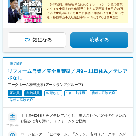
阪市長田東1-3-47★まずはお近くの拠点からスタート★その後は
【幹部候補】未経験でも始めやすい！コツコツ型の営業
スタイル◆日本の整備業界を支える専門商社◆月給25万
幹部候補として事業や顧客を 深く知るため、各拠点を経験して
円以上◆賞与4.1ヵ月◆土日祝休・年休125日◆手厚い待
頂きます★異動には手厚い支度金や手当を支給します★マイカー
遇・各種手当◆入社後は半年～1年かけて研修◆全国拠
通勤OK／規定（面接時に詳細説明）
点を経験しステップアップできる幹部候補です
気になる
応募する
締切間近
リフォーム営業／完全反響型／月9～11日休み／テレア
ポなし
アークホーム株式会社(アークランズグループ)
正社員
契約社員
転勤なし
5名以上採用
職種未経験歓迎
業種未経験歓迎
【月収例34.6万円／テレアポなし】来店されたお客様の住まいの
お悩みに寄り添い、リフォームをご提案
仕事内容
ホームセンター「ビバホーム」「ムサシ」店内（アークホームが