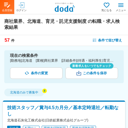
会員登録
ログイン
気になる
メニュー
商社業界、北海道、育児・託児支援制度
の転職・求人検
索結果
57
条件で並び替え
件
現在の検索条件
[勤務地]北海道 [業種]商社業界 [詳細条件](待遇・福利厚生)育児・託児支援制度
新着求人をいつでもチェック
条件の変更
この条件を保存
北海道
のみで募集中
技術スタッフ／賞与4.5カ月分／基本定時退社／転勤な
し
北海道石灰化工株式会社(日鉄鉱業株式会社グループ)