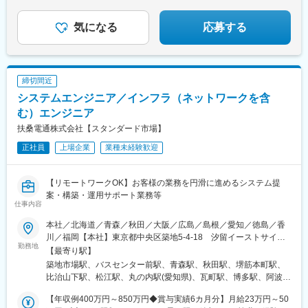
未経験から成長企業で正社員へ
カット野菜の生産管理スタッフ募集☆
気になる
応募する
締切間近
システムエンジニア／インフラ（ネットワークを含
む）エンジニア
扶桑電通株式会社【スタンダード市場】
正社員
上場企業
業種未経験歓迎
【リモートワークOK】お客様の業務を円滑に進めるシステム提
案・構築・運用サポート業務等
仕事内容
本社／北海道／青森／秋田／大阪／広島／島根／愛知／徳島／香
川／福岡【本社】東京都中央区築地5-4-18 汐留イーストサイド
勤務地
ビル 【北海道支社】北海道札幌市中央区北一条東1-6-5 札幌イー
【最寄り駅】
ストスクエア【青森営業所】青森県青森市長島2-13-1 AQUA青森
築地市場駅、バスセンター前駅、青森駅、秋田駅、堺筋本町駅、
スクエアビル 【秋田営業所】秋田県秋田市中通2-4-19 商工中金・
比治山下駅、松江駅、丸の内駅(愛知県)、瓦町駅、博多駅、阿波富
第一生命秋田ビル【関西支店】大阪府大阪市中央区備後町2-6-8 サ
田駅、汐留駅、大通駅、本町駅、段原一丁目駅、伏見駅(愛知県)、
ンライズビル 【中国支店】広島県広島市南区段原南1-3-53 広島イ
【年収例400万円～850万円◆賞与実績6カ月分】月給23万円～50
栗林公園北口駅、祇園駅(福岡県)、東銀座駅、さっぽろ駅、北浜駅