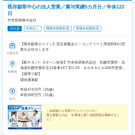
既存顧客中心の法人営業／賞与実績5カ月分／年休122
日
竹本技研株式会社
正社員
転勤なし
職種未経験歓迎
業種未経験歓迎
【既存顧客がメイン】安定基盤あり！コンクリート用混和剤の営
業をお任せします
仕事内容
【駅チカ／I・Uターン歓迎】竹本技研株式会社 札幌営業所：北
海道札幌市東区北13条東16丁目1-20 タカオカビル206号室環状
勤務地
通東駅 4番口から徒歩6分※ビル内全面禁煙
【最寄り駅】
環状通東駅
年収474万円（26歳）
年収508万円（31歳）
給与
＼未経験から営業デビューしたい方／
最も重要なのは、“お客様と厚い信頼関係を構築するこ
と”。
「人と話すことが好き」
「誰かの役に立ちたい」