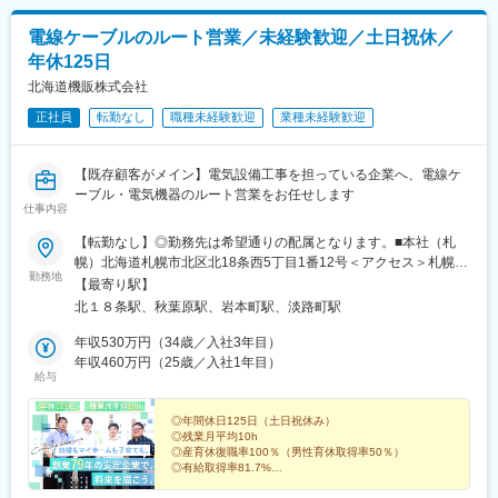
変更の範囲：会社の定める業務
トおよび建設資材を提供する法人営業を担当していただきます。
電線ケーブルのルート営業／未経験歓迎／土日祝休／
◇既存顧客（ゼネコンや建設現場等）へのご提案、手配、納入等
がメインです。
年休125日
◇大規模な建設プロジェクトは2～3年長期的な視点が必要なた
北海道機販株式会社
め、顧客にしっかり寄り添うことができる営業スタイルです。個
人ノルマは設定せず、チームで取り組みます。
正社員
転勤なし
職種未経験歓迎
業種未経験歓迎
◇手配・納入を繰り返しながら、お客様と信頼関係を積み重ねて
いくことが求められるポジションです。
【既存顧客がメイン】電気設備工事を担っている企業へ、電線ケ
◇担当エリア：北海道全域
ーブル・電気機器のルート営業をお任せします
◇出張：月1回程度
仕事内容
◇担当社数：先輩社員に同行し、慣れてきたら2～３社程度を担当
します。
【転勤なし】◎勤務先は希望通りの配属となります。■本社（札
◇案件金額：数百万円～数千万円万円程度の案件を担当します。
幌）北海道札幌市北区北18条西5丁目1番12号＜アクセス＞札幌市
勤務地
営地下鉄 南北線「北18条駅」から徒歩約3分■東京オフィス東京都
【最寄り駅】
■教育体制：
千代田区神田須田町2丁目23番1号 天翔オフィス秋葉原万世橋7階
北１８条駅、秋葉原駅、岩本町駅、淡路町駅
・インストラクター制度を導入しており、入社後は中堅の先輩社
＜アクセス＞JR「秋葉原駅」徒歩約5分東京メトロ銀座線「神田
員が１年間指導係として着きます。指導内容は新入社員の能力に
駅」徒歩約5分都営新宿線「岩本町駅」徒歩約5分※受動喫煙対策
年収530万円（34歳／入社3年目）
応じて異なりますが、商品の基礎知識や業務内容について教育を
本社：完全分煙（喫煙室あり）東京：屋内全面禁煙
年収460万円（25歳／入社1年目）
行い、分からないことをすぐに質問できる環境を整えておりま
給与
す。
■組織：
◎年間休日125日（土日祝休み）
支店長1名、次長1名、係長1名、主任1名（50代3名 40代1名 30代
◎残業月平均10h
◎産育休復職率100％（男性育休取得率50％）
1名）
◎有給取得率81.7%
◎退職金制度・家族手当あり
■評価制度：