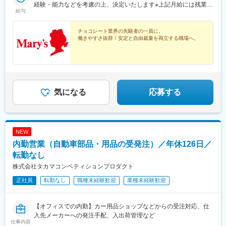
道札幌市中央区南1条西6 旭川信金ビル8F営業エリア：北海道全域
経験・能力などを考慮の上、決定いたします※上記月給には残業代
給与
※担当エリアは「道南」「道北」「道東」など分かれています※繁
の有無に関わらず想定残業代月10時間分（1万5000円以上）を含
忙期のみ、バレンタイン陳列等のため北海道内全域の対応が発生
み、超過分は別途支給いたします★全域社員（総合職）の試験を
します■福岡支店福岡県福岡市博多区博多駅東2-6-1 九勧筑紫通ビ
受け、キャリアアップも可能全域社員登用後は目標を立て、その
チョコレート業界の先駆者の一員に。
働きやすさ抜群！安定と自由裁量を両立する職場へ。
ル7F営業エリア：大分県・熊本県・一部福岡県（北九州・筑豊・
結果や過程を評価して賞与や昇給に反映するため、収入アップを
小倉エリア）など※上記のうち一部エリアをご担当いただきます◎
目指せます！※積極的なジョブローテーションも実施営業サポート
社用車あり◎出張あり（日当＋宿泊費実費負担あり）◎本社内・
やマーケティング、新規事業などさまざまな業務に挑戦し、自己
営業所内で担当エリア変更の可能性あり◎受動喫煙対策：屋内全
成長できます！
面禁煙
気になる
応募する
NEW
内勤営業（自動車部品・用品の受発注）／年休126日／
転勤なし
株式会社タカマコンペティションプロダクト
正社員
転勤なし
職種未経験歓迎
業種未経験歓迎
【オフィスでの内勤】カー用品ショップなどからの受注対応、仕
入先メーカーへの発注手配、入出荷管理など
仕事内容