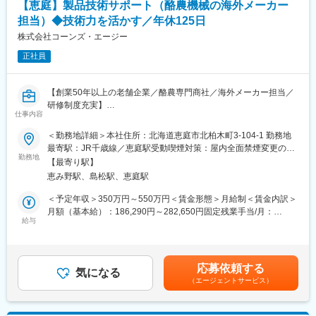
【恵庭】製品技術サポート（酪農機械の海外メーカー
担当）◆技術力を活かす／年休125日
株式会社コーンズ・エージー
正社員
【創業50年以上の老舗企業／酪農専門商社／海外メーカー担当／
研修制度充実】
仕事内容
■職務内容：
酪農向け機械の専門輸入商社である当社は、酪農現場のお客様へ
＜勤務地詳細＞本社住所：北海道恵庭市北柏木町3-104-1 勤務地
多くの機械や製品の導入しております。海外製品の技術担当とし
最寄駅：JR千歳線／恵庭駅受動喫煙対策：屋内全面禁煙変更の範
て、各拠点の営業・技術のサポート業務をお任せします。
勤務地
囲：会社の定める事業所
【最寄り駅】
恵み野駅、島松駅、恵庭駅
◆業務詳細：
(1)お客様及び社員への技術的サポート
＜予定年収＞350万円～550万円＜賃金形態＞月給制＜賃金内訳＞
(2)新規工事立会い
月額（基本給）：186,290円～282,650円固定残業手当/月：
(3)既存顧客を訪問し、技術的サービスを提供
給与
43,710円～67,350円（固定残業時間30時間0分/月）超過した時間
(4)社内での技術向上講習会の実施
外労働の残業手当は追加支給＜月給＞230,000円～350,000円（一
(5)海外メーカーとの各種やり取り（英語）
律手当を含む）＜昇給有無＞有＜残業手当＞有＜給与補足＞※給与
＊現時点での英語力は不問です／英語スキル有りの方尚可
詳細は、経験・年齢を考慮の上、当社規定により決定します。※上
応募依頼する
(6)セールスマーケティング業務
気になる
記月給に加え、社内規定により対象者にインセンティブ手当を支
（エージェントサービス）
(7)販売促進に向けた各種提案業務
給します。■昇給：あり（1,000円～15,000円）■賞与：年2～3回
◎海外の取引先メーカーと当社の機械フィールドエンジニアの橋
（業績による）昨年度実績 平均5.4か月分■燃料手当（10月～3
渡し役となり、担当製品のエキスパートとして現場と共に全国の
月）賃金はあくまでも目安の金額であり、選考を通じて上下する