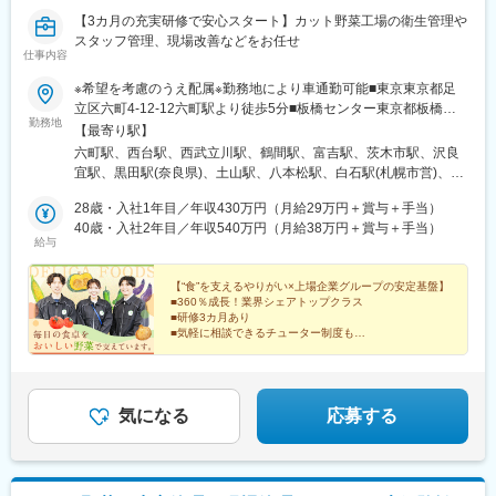
【3カ月の充実研修で安心スタート】カット野菜工場の衛生管理や
スタッフ管理、現場改善などをお任せ
仕事内容
※希望を考慮のうえ配属※勤務地により車通勤可能■東京東京都足
立区六町4-12-12六町駅より徒歩5分■板橋センター東京都板橋区
勤務地
舟渡4-2-27 ＬＦ板橋サウス棟1階西台駅より徒歩15分■西東京東京
【最寄り駅】
都昭島市武蔵野2-9-13西武立川駅より徒歩10分■神奈川神奈川県
六町駅、西台駅、西武立川駅、鶴間駅、富吉駅、茨木市駅、沢良
大和市深見西4-10-14大和駅より徒歩20分■愛知愛知県弥富市子宝
宜駅、黒田駅(奈良県)、土山駅、八本松駅、白石駅(札幌市営)、東
2-141 蟹江駅より車で15分■大阪FSセンター 大阪府茨木市南目垣
郷駅
1-11-2 茨木市駅より車で18分■大阪大阪府茨木市宮島2-1-13千里
28歳・入社1年目／年収430万円（月給29万円＋賞与＋手当）
丘駅より車で20分■奈良奈良県磯城郡田原本町西竹田41-1田原本
40歳・入社2年目／年収540万円（月給38万円＋賞与＋手当）
給与
駅より車で7分■兵庫兵庫県加古郡稲美町六分一1284-3土山駅より
車で15分■広島広島県安芸郡坂町亀石山1120-8 シモハナ物流東広
島センター内広島駅より車で30分■北海道北海道札幌市白石区中
【“食”を支えるやりがい×上場企業グループの安定基盤】
■360％成長！業界シェアトップクラス
央一条3-1-70東札幌駅より徒歩10分■福岡福岡県宗像市東郷3-5-2
■研修3カ月あり
東郷駅より車で5分※受動喫煙対策：屋内禁煙（屋外に喫煙所あ
■気軽に相談できるチューター制度も
り）
■賞与2回＆住宅手当・家族手当など各種手当充実
■年間休日120日＆最大10連休
気になる
応募する