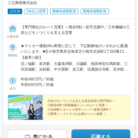
三立興産株式会社
正社員
5名以上採用
職種未経験歓迎
業種未経験歓迎
【専門商社のルート営業】＜既存9割＞若手活躍中／工作機械や工
具などモノづくりを支える営業
仕事内容
★マイカー通勤OK※希望に応じて、下記勤務地のいずれかに配属
いたします。■苫小牧営業所北海道苫小牧市北栄町1丁目8番13
勤務地
号 クリーンバレー1階■仙台営業所宮城県仙台市太白区富沢三丁
【最寄り駅】
目4番1号■東京支店東京都品川区南大井三丁目35番8号■埼玉営業
沼ノ端駅、富沢駅、大森海岸駅、川越駅、熱田神宮伝馬町駅、三
所埼玉県川越市脇田本町13-22 仲ビル3階■名古屋支店愛知県名
河安城駅、浜松駅、中川原駅、友江駅、信濃国分寺駅、茨木駅、
古屋市熱田区神宮四丁目1番25号■三河支店愛知県安城市横山町横
福山駅、竜田口駅、大森駅(東京都)、本川越駅、神宮前駅、第一通
山45番地31■静岡営業所静岡県浜松市中央区中央三丁目9番3号
年収490万円／30歳
り駅、熱田神宮西駅、遠州病院駅
UNビル1階■四日市営業所三重県四日市市久保田二丁目11番3号■
年収600万円／35歳
給与
大垣営業所岐阜県大垣市内原1丁目138-1■長野営業所長野県上田
市国分1丁目6-7 山和ビル3階西■大阪営業所大阪府茨木市駅前3
丁目2番2号 晃永ビル501■福山営業所広島県福山市西町2丁目8-
日本のモノづくりを支える安定経営の専門商社！
◎既存9割で関係構築メインのルート営業！
27 西町ポートビル5階■熊本営業所熊本県熊本市東区長嶺東7丁
◎未経験スタートの若手メンバー多数活躍中！
目1-1 トミーズ長嶺101号※当面の間は、転勤はありません。転
◎業界トップクラスの企業がメイン顧客！
勤がある場合も、必ず事前相談の上、決定いたします。※受動喫煙
◎年休120日以上・年3回の長期休暇あり！
◎残業月20h程度でプライベート◎
対策：室内全面禁煙
気になる
応募する