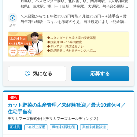
月島駅、バスセンター前駅、北四番丁駅、南高崎駅、丸の内駅(愛
7分■名古屋支店「伏見駅」より徒歩約6分■大阪支店「茨木駅」よ
知県)、茨木駅、横川一丁目駅、博多駅、大通駅、勾当台公園駅、
り徒歩約3分■広島支店「横川駅」より徒歩約3分■福岡支店「博多
伏見駅(愛知県)、横川駅、西４丁目駅、国際センター駅、横川駅
駅」より車で約4分※希望を考慮して配属を決定します！※受動喫
＼未経験からでも年収350万円可能／月給25万円～＋諸手当＋賞
(広島県)
煙対策あり
与年2回※経験・スキルを考慮のうえ、当社規定により上記金額に
給与
加算します※残業代は別途全額支給
◆スタンダード市場上場の安定基盤
◆残業月10～15時間程度
◆テレアポ・飛び込みナシ
◆商品開発に携わるチャンスも◎
◆月給23万円以上（年齢・経験により加算あり）＋賞与
＋インセンティブ
気になる
応募する
NEW
カット野菜の生産管理／未経験歓迎／最大10連休可／
住宅手当有
デリカフーズ株式会社(デリカフーズホールディングス)
正社員
5名以上採用
職種未経験歓迎
業種未経験歓迎