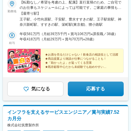
【転勤なし／希望を考慮の上、配属】直行直帰のため、ご自宅で
のお仕事もスケジュールによっては可能です。ご家庭の事情も考
勤務地
慮し、リモートワーク等もご相談可能です。■本社第四ビル／東京
【最寄り駅】
都北区豊島2-2-6最寄り駅：王子駅■小茂根オフィス／東京都板橋
王子駅、小竹向原駅、子安駅、豊水すすきの駅、王子駅前駅、神
区小茂根3-5-5最寄り駅：小竹向原駅■東神奈川オフィス／神奈川
奈川新町駅、すすきの駅、栄町駅(東京都)、狸小路駅
県横浜市神奈川区千若町31 ケイヒン倉庫 2F 最寄り駅：神奈川新
町駅■北海道支店／北海道札幌市中央区南5条西2-1-5最寄り駅：す
年収581万円（月給39万5千円＋賞与106万円※課長職／38歳）
すきの駅★「営業事務」として採用※勤務地は、適性エリアと自宅
年収418万円（月給29万円＋賞与70万円※28歳）
給与
から通える距離を考慮し決定※屋内の受動喫煙対策：あり（禁煙）
★お酒を売るだけじゃない！飲食店の相談役として活躍
★商品提案より雑談が仕事につながることも！
★「助かったよ」が返ってくる営業
★既存顧客中心だから未経験でも始めやすい
★月給28万円～／転勤なし
★定着率90％！長く活躍できる環境
気になる
応募する
インフラを支えるサービスエンジニア／賞与実績7.52
カ月分
株式会社筑豊製作所