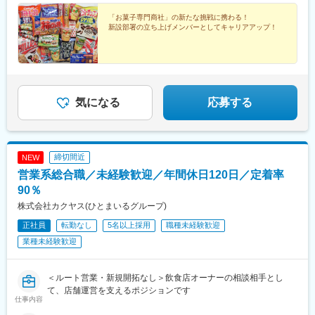
「お菓子専門商社」の新たな挑戦に携わる！
新設部署の立ち上げメンバーとしてキャリアアップ！
気になる
応募する
締切間近
NEW
営業系総合職／未経験歓迎／年間休日120日／定着率
90％
株式会社カクヤス(ひとまいるグループ)
正社員
転勤なし
5名以上採用
職種未経験歓迎
業種未経験歓迎
＜ルート営業・新規開拓なし＞飲食店オーナーの相談相手とし
て、店舗運営を支えるポジションです
仕事内容