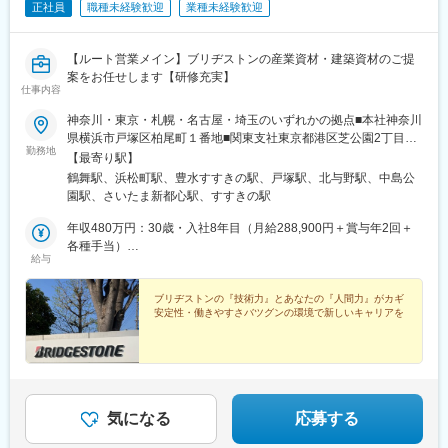
正社員
職種未経験歓迎
業種未経験歓迎
【ルート営業メイン】ブリヂストンの産業資材・建築資材のご提
案をお任せします【研修充実】
仕事内容
神奈川・東京・札幌・名古屋・埼玉のいずれかの拠点■本社神奈川
県横浜市戸塚区柏尾町１番地■関東支社東京都港区芝公園2丁目4
勤務地
番1号■北海道支社北海道札幌市中央区南７条西１丁目２１－１■
【最寄り駅】
名古屋事務所愛知県名古屋市昭和区鶴舞2丁目17番22号■さいたま
鶴舞駅、浜松町駅、豊水すすきの駅、戸塚駅、北与野駅、中島公
営業課埼玉県さいたま市中央区上落合2丁目2番11号※受動喫煙対
園駅、さいたま新都心駅、すすきの駅
策（敷地内全面禁煙）
年収480万円：30歳・入社8年目（月給288,900円＋賞与年2回＋
各種手当）
給与
年収390万円：25歳・入社3年目（月給238,400円＋賞与年2回＋
各種手当）
ブリヂストンの『技術力』とあなたの『人間力』がカギ
安定性・働きやすさバツグンの環境で新しいキャリアを
気になる
応募する