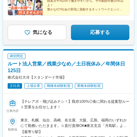
残業月平均20hで働きやすいから、平均勤続年数20年以
上！
豊かなICT社会の実現に貢献するネットワークエンジニ
アを募集！
安定した経営基盤と、働きやすい就業環境のもと、あな
たの力を発揮してみませんか？
気になる
応募する
締切間近
ルート法人営業／残業少なめ／土日祝休み／年間休日
125日
株式会社大冷【スタンダード市場】
正社員
上場企業
職種未経験歓迎
業種未経験歓迎
【テレアポ・飛び込みナシ！】既存100%◎食に関わる提案型ルー
ト営業をお任せします！
仕事内容
東京、札幌、仙台、高崎、名古屋、大阪、広島、福岡のいずれか
にて勤務いただきます。☆直行直帰OK■東京支店「月島駅」より
勤務地
徒歩約3分■札幌支店「バスセンター前駅」より徒歩約1分■仙台支
【最寄り駅】
店「北四番丁駅」より徒歩約6分■高崎支店「高崎駅」より車で約