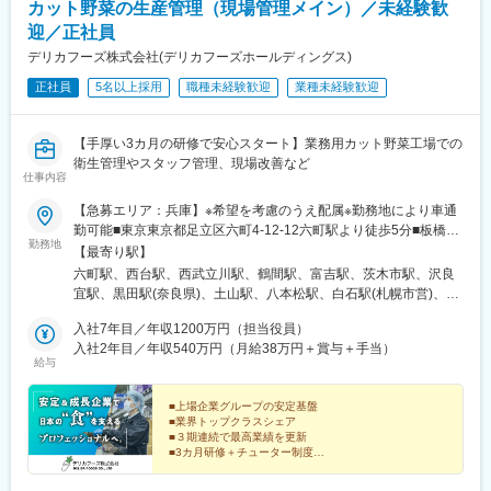
カット野菜の生産管理（現場管理メイン）／未経験歓
迎／正社員
デリカフーズ株式会社(デリカフーズホールディングス)
正社員
5名以上採用
職種未経験歓迎
業種未経験歓迎
【手厚い3カ月の研修で安心スタート】業務用カット野菜工場での
衛生管理やスタッフ管理、現場改善など
仕事内容
【急募エリア：兵庫】※希望を考慮のうえ配属※勤務地により車通
勤可能■東京東京都足立区六町4-12-12六町駅より徒歩5分■板橋セ
勤務地
ンター東京都板橋区舟渡4-2-27 ＬＦ板橋サウス棟1階西台駅より
【最寄り駅】
徒歩15分■西東京東京都昭島市武蔵野2-9-13西武立川駅より徒歩
六町駅、西台駅、西武立川駅、鶴間駅、富吉駅、茨木市駅、沢良
10分■神奈川神奈川県大和市深見西4-10-14大和駅より徒歩20分■
宜駅、黒田駅(奈良県)、土山駅、八本松駅、白石駅(札幌市営)、東
愛知愛知県弥富市子宝2-141 蟹江駅より車で15分■大阪FSセンタ
郷駅
ー 大阪府茨木市南目垣1-11-2 茨木市駅より車で18分■大阪大阪府
入社7年目／年収1200万円（担当役員）
茨木市宮島2-1-13千里丘駅より車で20分■奈良奈良県磯城郡田原
入社2年目／年収540万円（月給38万円＋賞与＋手当）
給与
本町西竹田41-1田原本駅より車で7分■兵庫兵庫県加古郡稲美町六
分一1284-3土山駅より車で15分■広島広島県安芸郡坂町亀石山
1120-8 シモハナ物流東広島センター内広島駅より車で30分■北海
■上場企業グループの安定基盤
■業界トップクラスシェア
道北海道札幌市白石区中央一条3-1-70東札幌駅より徒歩10分■福
■３期連続で最高業績を更新
岡福岡県宗像市東郷3-5-2東郷駅より車で5分※受動喫煙対策：屋内
■3カ月研修＋チューター制度
禁煙（屋外に喫煙所あり）
■賞与年2回／住宅・家族手当あり
■年間休日120日・最大10連休可