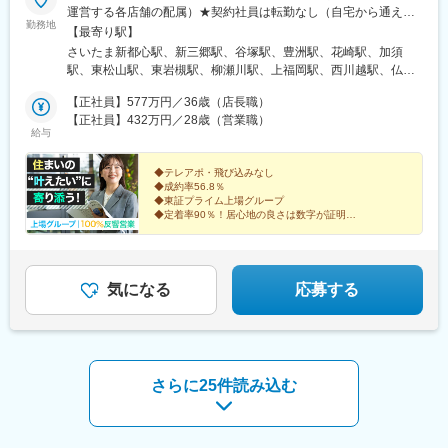
運営する各店舗の配属）★契約社員は転勤なし（自宅から通える
勤務地
範囲での転勤はあります）★勤務地は希望を考慮の上、決定★一
【最寄り駅】
部店舗を除き車通勤可能（無料駐車場あり）◆関東埼玉県：志木
さいたま新都心駅、新三郷駅、谷塚駅、豊洲駅、花崎駅、加須
市、鴻巣市、ふじみ野市、三郷市、久喜市、加須市、東松山市、
駅、東松山駅、東岩槻駅、柳瀬川駅、上福岡駅、西川越駅、仏子
飯能市、本庄市、深谷市、さいたま市、川越市神奈川県：厚木
駅、北鴻巣駅、籠原駅、本庄駅、長津田駅、愛甲石田駅、国府津
市、小田原市、横浜市、座間市、平塚市東京都：江東区、八王子
【正社員】577万円／36歳（店長職）
駅、さがみ野駅、平塚駅、東久留米駅、多摩境駅、東武和泉駅、
市、東久留米市栃木県：足利市、那須塩原市、小山市群馬県：高
【正社員】432万円／28歳（営業職）
黒磯駅、小山駅、井野駅(群馬県)、小樽築港駅、稲積公園駅、泉中
給与
崎市◆北海道・東北北海道：札幌市、小樽市宮城県：仙台市、石
央駅、蛇田駅、東北福祉大前駅、日野駅(長野県)、越後石山駅、燕
巻市◆北信越 ★積極採用中長野県：須坂市新潟県：新潟市、三
三条駅、長岡駅、大泉駅(富山県)、野々市駅(ＩＲいしかわ鉄道
条市、長岡市富山県：富山市石川県：野々市市、金沢市◆東海
◆テレアポ・飛び込みなし
線)、東金沢駅、白塚駅、柳津駅(岐阜県)、美濃青柳駅、和泉中央
◆成約率56.8％
★積極採用中三重県：津市岐阜県：岐阜市、大垣市◆関西大阪
駅、茨木市駅、夢前川駅、佐賀駅
◆東証プライム上場グループ
府：和泉市、茨木市兵庫県：姫路市◆九州佐賀県 ：佐賀市店舗詳
◆定着率90％！居心地の良さは数字が証明！
細：https://archome.jp/shops
◆経験者は28万円～でお迎え！
◆月平均残業15h以下／月9日～11日休み
◆“話すことが好き”が強みに！
気になる
応募する
さらに25件読み込む