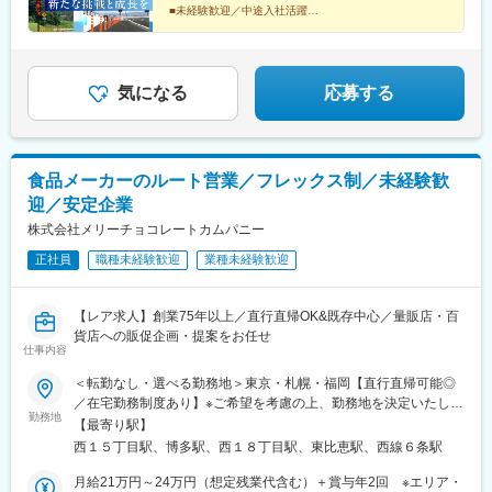
■未経験歓迎／中途入社活躍
■男女で育休実績あり
■業界トップクラスのシェア／リーディングカンパニー
気になる
応募する
食品メーカーのルート営業／フレックス制／未経験歓
迎／安定企業
株式会社メリーチョコレートカムパニー
正社員
職種未経験歓迎
業種未経験歓迎
【レア求人】創業75年以上／直行直帰OK&既存中心／量販店・百
貨店への販促企画・提案をお任せ
仕事内容
＜転勤なし・選べる勤務地＞東京・札幌・福岡【直行直帰可能◎
／在宅勤務制度あり】※ご希望を考慮の上、勤務地を決定いたしま
勤務地
す※転居を伴う転勤はありません※ご希望の方は、将来的に全国転
【最寄り駅】
勤ありコースを選択・キャリアアップを目指すことも可能です■東
西１５丁目駅、博多駅、西１８丁目駅、東比恵駅、西線６条駅
京本社東京都大田区大森西7-1-14営業エリア：群馬県全域（前橋
市・高崎市が中心）・一部埼玉県（深谷市など）■札幌営業所北海
月給21万円～24万円（想定残業代含む）＋賞与年2回 ※エリア・