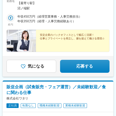
勤務地
対策：敷地内禁煙（マイカー内でのみ喫煙可）
【最寄り駅】
沼ノ端駅
年収450万円（経理営業事務・人事労務担当）
年収350万円（経理・人事労務経験あり）
給与
安定企業のバックオフィスとして幅広く活躍！
仕事とプライベートを両立し、腰を据えて働ける環境☆
気になる
応募する
販促企画（試食販売・フェア運営）／未経験歓迎／食
に関わる仕事
株式会社ワタリ
正社員
転勤なし
職種未経験歓迎
業種未経験歓迎