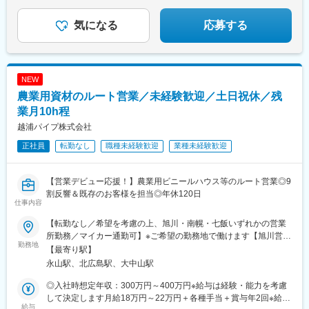
「長く営業として働きたい」
このような方はぜひ、ご応募ください！
気になる
応募する
NEW
農業用資材のルート営業／未経験歓迎／土日祝休／残
業月10h程
越浦パイプ株式会社
正社員
転勤なし
職種未経験歓迎
業種未経験歓迎
【営業デビュー応援！】農業用ビニールハウス等のルート営業◎9
割反響＆既存のお客様を担当◎年休120日
仕事内容
【転勤なし／希望を考慮の上、旭川・南幌・七飯いずれかの営業
所勤務／マイカー通勤可】※ご希望の勤務地で働けます【旭川営業
勤務地
所】北海道旭川市流通団地4条5丁目28番地2【南幌営業所】北海
【最寄り駅】
道空知郡南幌町南16線西22番地【道南営業所】北海道亀田郡七飯
永山駅、北広島駅、大中山駅
町字中島1-19※各営業所に駐車場完備／マイカー通勤可※受動喫煙
防止対策：あり
◎入社時想定年収：300万円～400万円※給与は経験・能力を考慮
して決定します月給18万円～22万円＋各種手当＋賞与年2回※給与
給与