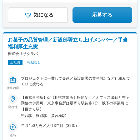
ライフステージが変化しても、安心して人生を歩んでい
・評価体系は成果評価と行動評価の２つであり、成果評価では組
ける環境が整っています。
織目標・等級に紐づいた目標の達成度を評価し、行動評価では発
気になる
応募する
揮行動を人材要件（評価項目）と照らし合わせて評価します。成
果評価は賞与に、行動評価は全等級の等級変更とランク変更に反
映されます。
変更の範囲：会社の定める業務
お菓子の品質管理／新設部署立ち上げメンバー／手当
福利厚生充実
株式会社サクラバ
正社員
転勤なし
プロジェクトに一貫して参画／新設部署の業務設計など仕組みづ
くりに携わる
仕事内容
【東京事務所】or【札幌営業所】転勤なし／オフィス出勤と在宅
勤務の併用可／東京事務所は最寄り駅徒歩1分！以下の事業所に、
勤務地
希望を考慮して配属となります。■東京事務所／東京都渋谷区初台
【最寄り駅】
1-51-1 初台センタービル617京王線「初台駅」より徒歩約1分■札
初台駅、篠路駅、参宮橋駅
幌営業所／北海道石狩市新港南2-718-2 （株式会社北海道丸和ロ
ジスティクス内）JR北海道札沼線「篠路駅」より車で約15分※札
年収450万円／入社3年目（32歳）
幌営業所はマイカー通勤可※U・Iターン歓迎◆受動喫煙対策／敷地
給与
内全面禁煙