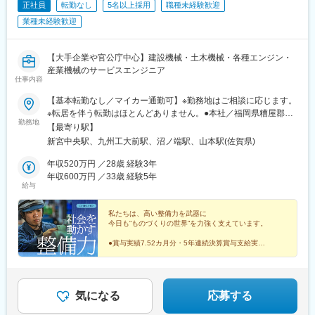
正社員
転勤なし
5名以上採用
職種未経験歓迎
業種未経験歓迎
【大手企業や官公庁中心】建設機械・土木機械・各種エンジン・
産業機械のサービスエンジニア
仕事内容
【基本転勤なし／マイカー通勤可】※勤務地はご相談に応じます。
※転居を伴う転勤はほとんどありません。●本社／福岡県糟屋郡新
勤務地
宮町的野741-1アクセス：古賀ICから久山方面に車で5分、福工大
【最寄り駅】
前からバスで20分●北九州支店／福岡県北九州市戸畑区中原46-
新宮中央駅、九州工大前駅、沼ノ端駅、山本駅(佐賀県)
127 ※新工場！アクセス：九州工大前駅から徒歩10分●唐津支店
／佐賀県唐津市山本字ニ反古川1294 ※新工場！アクセス：山本
年収520万円 ／28歳 経験3年
駅から徒歩13分●苫小牧支店／北海道苫小牧市沼ノ端2-41アクセ
年収600万円 ／33歳 経験5年
給与
ス：沼ノ端駅から車で5分
私たちは、高い整備力を武器に
今日も“ものづくりの世界”を力強く支えています。
●賞与実績7.52カ月分・5年連続決算賞与支給実績
○基本土日祝休み・残業少なめ
●家族手当・資格手当あり
○男女ともに産育休の取得実績あり
●インフラを支えるやりがい
気になる
応募する