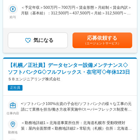
・次期責任者として大きな裁量とキャリアアップが可能
＜予定年収＞500万円～700万円＜賃金形態＞月給制＜賃金内訳＞
→現執行役員兼部長の後任採用のため、将来的には経理部門を統
■仕事の内容：
月額（基本給）：312,500円～437,500円＜月給＞312,500円～
括し、財務戦略をリードする重要な役割を担えます。
管理本部にて、社内DX推進のリードおよび情報システムチームの
給与
437,500円＜昇給有無＞有＜残業手当＞有＜給与補足＞■賞与：年
マネジメントをお任せします。経営課題である電子化・システム
2回（計4か月分）■諸手当：・残業手当：残業時間に応じて別途
・事業・組織変革に携われる成長フェーズ
一元化を主導する重要ポジションです。
支給・管理職手当・役職手当・決算賞与：年1回（20年以上継続
→分社化に伴う経理システムの一元化や部門横断での業務改善な
支給中）・資格手当賃金はあくまでも目安の金額であり、選考を
ど、会社の成長基盤づくりに主体的に関与できます。
応募依頼する
■業務詳細：
気になる
通じて上下する可能性があります。月給(月額)は固定手当を含めた
（エージェントサービス）
・社内DXの企画・推進（電子契約、顧客・案件管理システムの導
表記です。
■組織情報：
入・統合等）
・札幌：正社員1名、契約社員1名、派遣社員1名
・情報システムチームのマネジメント（既存メンバー3名の育成・
・中標津：正社員1名、契約社員1名
指揮）
【札幌／正社員】データセンター設備メンテナンス◇
・社内インフラ管理（PC、NW、サーバー、AD管理、セキュリテ
ソフトバンクG◇フルフレックス・在宅可◇年休123日
ィ対策等）
変更の範囲：会社の定める業務
・SFA（営業支援システム）やCRM（顧客関係管理）の導入
ＳＢエンジニアリング株式会社
・ベンダーコントロール
正社員
■配属先情報：
・管理本部 戦略推進部 情報システムチーム
<ソフトバンク100%出資の子会社/ソフトバンクの様々な工事の元
※メンバーは3名（男性）です。
請にて業務を担当/働き方改革実施中/スーパーフレックス制度有/
※社歴の長いベテランや派遣スタッフが在籍しており、ルーティ
仕事内容
年間休日123日>
ンワークの運用体制は安定しています。
＜勤務地詳細1＞北海道事業所住所：北海道札幌市 受動喫煙対
■募集ポジション：
策：屋内全面禁煙＜勤務地詳細2＞常駐先（札幌）住所：北海道札
■働き方：
北海道エリア内に数ヶ所あるネットワークセンター及びデータセ
勤務地
幌市 受動喫煙対策：その他（常駐先による）変更の範囲：会社の
・月平均残業時間は10時間程度（業務状況によって波はありま
ンターで、ファシリティ設備(自家発設備、受変電設備、空調設
定める事業所