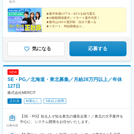
給与
鉄・あおなみ線・地下鉄「名古屋駅」直結■福岡オフィス福岡県福
＜AWS＋CISCO：インフラの設計構築＞年収624万円（28歳／業
岡市博多区博多駅中央街8-1 JRJP博多ビル3F◎JR・地下鉄「博多
界経験8年）
駅」直結■札幌オフィス北海道札幌市中央区大通西1-14-2 桂和大
★案件単価の77％～82％を給与還元
★AI駆動開発案件／リモート案件充実！
通ビル50 9F◎地下鉄「大通駅」「さっぽろ駅」 徒歩7分、JR「札
★案件は100％選択制・自分で選べる
幌駅」徒歩9分※受動喫煙対策：オフィス内禁煙
★リモート、時短勤務あり
★同じ仕事内容で【年収150万円以上UP】も実績あり！
◎ストレスゼロな環境で、理想のキャリアを実現！
気になる
応募する
NEW
SE・PG／北海道・東北募集／月給28万円以上／年休
127日
株式会社MERCIT
正社員
転勤なし
5名以上採用
【SE・PG】知る人ぞ知る東北の優良企業！／東北の大手案件を
中心に、システム開発をお任せいたします。
仕事内容