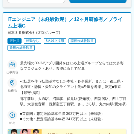
ITエンジニア（未経験歓迎）／12ヶ月研修有／プライ
ム上場G
日本ＳＥ株式会社(DTSグループ)
正社員
転勤なし
5名以上採用
職種未経験歓迎
業種未経験歓迎
最先端のDX/AI/アプリ開発をはじめ上場グループならではの多彩
なプロジェクトあり。希望に応じて配属
仕事内容
≪転居を伴う転勤基本なし≫本社・各事業所、または一都三県・
北海道・静岡・愛知のクライアント先※希望を考慮し決定■東京都
勤務地
内及び周辺地域（神奈川県・埼玉県・千葉県）■北海道：札幌近郊
【最寄り駅】
■愛知県：名古屋近郊■静岡県：沼津近郊～アクセス～【本社】 JR
都庁前駅、大通駅、沼津駅、伏見駅(愛知県)、西新宿駅、西４丁目
各線、小田急線他「新宿」駅西口より徒歩15分東京メトロ丸ノ内
駅、大須観音駅、西新宿五丁目駅、さっぽろ駅、丸の内駅(愛知県)
線「西新宿」駅より徒歩10分（E4出口より徒歩1分）都営大江戸
線「都庁前」駅より徒歩7分（A7出口より徒歩1分）【北海道支
■首都圏：想定理論基本年収 362万円以上（未経験）
店】札幌市営地下鉄南北線、東西線、東豊線「大通駅」より徒歩2
■その他：想定理論基本年収 341万円以上（未経験）
給与
分【名古屋営業所】名古屋市営地下鉄東山線「伏見駅」より徒歩2
分【沼津営業所】JR東海道本線「沼津駅」より徒歩7分