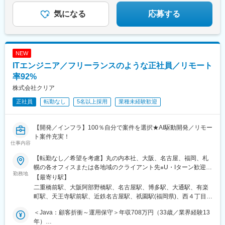
気になる
応募する
NEW
ITエンジニア／フリーランスのような正社員／リモート
率92%
株式会社クリア
正社員
転勤なし
5名以上採用
業種未経験歓迎
【開発／インフラ】100％自分で案件を選択★AI駆動開発／リモー
ト案件充実！
仕事内容
【転勤なし／希望を考慮】丸の内本社、大阪、名古屋、福岡、札
幌の各オフィスまたは各地域のクライアント先※U・Iターン歓迎■
勤務地
丸の内本社東京都千代田区丸の内二丁目6番1号 丸の内パークビ
【最寄り駅】
ルディング6F◎各線「東京駅」直結、各線「二重橋前駅」 徒歩1
二重橋前駅、大阪阿部野橋駅、名古屋駅、博多駅、大通駅、有楽
分■大阪オフィス大阪府大阪市阿倍野区阿倍野筋1-1-43 あべのハ
町駅、天王寺駅前駅、近鉄名古屋駅、祇園駅(福岡県)、西４丁目
ルカス31F◎地下鉄御堂筋線・谷町線、JR阪和線「天王寺駅」直
駅、東京駅、天王寺駅、名鉄名古屋駅、バスセンター前駅
結／近鉄南大阪線「大阪阿倍野橋駅」直結■名古屋オフィス愛知県
＜Java：顧客折衝～運用保守＞年収708万円（33歳／業界経験13
名古屋市中村区名駅1-1-1 JPタワー名古屋21F◎JR・名鉄・近
年）