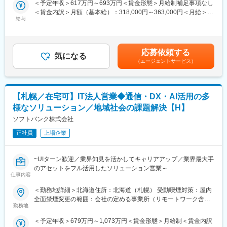
す。障害発生時は土日夜間出勤の可能性あり）
＜予定年収＞617万円～693万円＜賃金形態＞月給制補足事項なし
備、消防設備、給排水設備、衛生設備、躯体)の工事・保守・運
・年間休日は126日
＜賃金内訳＞月額（基本給）：318,000円～363,000円＜月給＞
用・修繕業務を担っています。
・決算賞与は20年以上継続して支給しており、有休消化率は
給与
318,000円～363,000円＜昇給有無＞有＜残業手当＞有＜給与補足
主にデータセンター・ネットワークセンターの導入工事・点検/保
80％。
＞※上記理論年収は、所定外労働手当を含んだ金額です※実際の時
全/修繕対応をお任せいたします。
・育休復職率100％など、ライフステージが変わっても長く活躍
間外手当は、勤務実績に応じて変動します※別途、割増手当（深夜
できる環境です。
勤務手当、休日勤務手当など）あり※想定理論年収は過去実績をベ
■業務詳細：
応募依頼する
・オフィスも駅近で非常に働きやすい環境を整えております。
気になる
ースにした概算です賃金はあくまでも目安の金額であり、選考を
<ネットワーク・データセンター機器・設備>
（エージェントサービス）
通じて上下する可能性があります。月給(月額)は固定手当を含めた
・日次・月次・年次点検、試運転業務
■事業の安定性と変革期の面白さ：
表記です。
・定期点検で発見した故障修繕、中長期修繕計画での交換工事
今回の募集は、単なる欠員補充ではなく、組織の未来を作るため
・工事における予算、工程、手順、安全計画の立案、現場管理
の増員募集です。これまでは各部署や役員が個別に対応していた
【札幌／在宅可】IT法人営業◆通信・DX・AI活用の多
・データ分析、効率化、コスト削減提案
DX推進業務を集約し、本来あるべき情報システム部門の姿を構築
様なソリューション／地域社会の課題解決【H】
していただくことがミッションです。
■同部門について
ソフトバンク株式会社
・北海道エリア内に数ヶ所あるネットワークセンター及びデータ
変更の範囲：会社の定める業務
センターで、ファシリティ設備(自家発設備、受変電設備、空調設
正社員
上場企業
備、消防設備、給排水設備、衛生設備、躯体)の工事・保守・運
用・修繕業務を担っています。
~UIターン歓迎／業界知見を活かしてキャリアアップ／業界最大手
・各ジャンルのエキスパートで1チームとなって各工事、保守、運
のアセットをフル活用したソリューション営業～
用、修繕に当たります。情報ネットワーク社会は今後、新たな進
仕事内容
●大手・中堅顧客向けコンサル営業／通信・ITサービス・AI関連な
化の時代を迎えます。
ど幅広いソリューション
皆さんで礎を担うネットワークを維持・構築していきましょう
＜勤務地詳細＞北海道住所：北海道（札幌） 受動喫煙対策：屋内
●残業20～30H程度／土日祝休み・フレックス・リモート有／研修
全面禁煙変更の範囲：会社の定める事業所（リモートワーク含
や新規事業企画提案などキャリアアップの機会も多数
■働く環境：
勤務地
む）
★年間休日123日
＜予定年収＞679万円～1,073万円＜賃金形態＞月給制＜賃金内訳
ソリューション営業として、北海道エリアの大手・中堅法人に対
★完全週休二日制（土日祝）