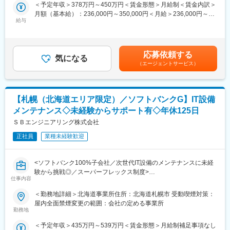
・提案・導入支援。 提供サービスのサポート及び運用保守。
＜予定年収＞378万円～450万円＜賃金形態＞月給制＜賃金内訳＞
◎CRMシステムでの顧客管理 など
サービスの開発、または、システムの分析・設計、開発をお任せ
月額（基本給）：236,000円～350,000円＜月給＞236,000円～
します。
給与
350,000円＜昇給有無＞有＜残業手当＞有＜給与補足＞■賞与：年
■組織体制：
・新サービスの開発及び提案
2回（計4か月分）■諸手当：・残業手当：残業時間に応じて別途
営業メンバー：20名
・システムの分析、設計、開発
支給・管理職手当・役職手当・決算賞与：年1回（20年以上継続
カスタマーサクセス・サポート：10名
・システム設計
支給中）・資格手当賃金はあくまでも目安の金額であり、選考を
応募依頼する
・開発 ：Java(SpringBoot)、PHP(Laravel)、Html、データベー
気になる
通じて上下する可能性があります。月給(月額)は固定手当を含めた
■企業魅力：
（エージェントサービス）
ス（Mysql）など ・提供サービスのサポート及び保守 ：Linux、
表記です。
★テクノロジーの力で歯科医療の課題解決に挑む成長企業です。
apache、tomcatなど
「テクノロジーで『105年活きる』を創造する」というビジョン
のもと、歯科医療の未来を変えるサービスを展開しています。
■配属先情報：
【札幌（北海道エリア限定）／ソフトバンクG】IT設備
・地域デザイン事業本部 イノベーション部 DXデザイン課
★AIやSaaSを活用し、歯科医院の業務改革を推進しています。
メンテナンス◇未経験からサポート有◇年休125日
新サービス「paylight X」を通じて、予約・決済・コミュニケーシ
■企業紹介：
ＳＢエンジニアリング株式会社
ョンなど医院運営全体の効率化を支援しています。
自社開発のシステムに携わることで、新しい技術にチャレンジす
正社員
業種未経験歓迎
る機会が豊富にあります。
★変化を楽しみ、挑戦を歓迎するカルチャーがあります。
特に、自治体の「ふるさと納税」や「デジタル田園都市国家構
急成長フェーズならではのスピード感があり、年齢や役職に関係
想」に関連するプロジェクトなど、地域社会に直接
なく主体的な提案やチャレンジが歓迎される環境です。
<ソフトバンク100%子会社／次世代IT設備のメンテナンスに未経
貢献できるシステム開発に取り組むことができます。
験から挑戦◎／スーパーフレックス制度>
また、システムの構築から運用サポートまで一貫して関わるた
仕事内容
変更の範囲：会社の定める業務
め、お客様である自治体職員の方々と直接コミュニ
通信サービスやITサービスを支える施設において、電気・空調設
＜勤務地詳細＞北海道事業所住所：北海道札幌市 受動喫煙対策：
ケーションを取りながら、課題解決の成果を実感できるのも大き
備、通信機器が安全・安定して稼働し続けるよう、設備の点検や
屋内全面禁煙変更の範囲：会社の定める事業所
なやりがいです。
保守、運用を担当いただきます。
勤務地
地域のITパートナーとして、住民サービスの向上や地域社会の発
展に貢献できる喜びを感じられる職場です。
＜予定年収＞435万円～539万円＜賃金形態＞月給制補足事項なし
＼お仕事の内容／