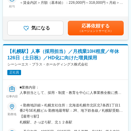
＜賃金内訳＞月額（基本給）：226,000円～318,000円＜月給＞
◎通信機器やIT機器／電気設備や空調機器の設置工事の立ち会
■働き方について：
給与
226,000円～318,000円＜昇給有無＞有＜残業手当＞有＜給与補足
い、点検、メンテナンス対応
・月平均残業時間は20時間程度、年間休日は126日、決算賞与は
＞※上記理論年収は、30時間程度の所定外労働手当を含んだ金額
◎設備に不具合が発生した際の原因確認や修繕対応
20年以上継続して支給しており、有休取得も推進をしておりま
です※実際の時間外手当は、勤務実績に応じて変動します※別途、
◎設備が常に正常に稼働するための定期的な点検・保全業務
す。オフィスも駅近で非常に働きやすい環境を整えております。
割増手当（深夜勤務手当、休日勤務手当など）あり※想定理論年収
※自社での実務作業と、協力会社（ベンダー）の管理・コントロー
応募依頼する
気になる
は過去実績をベースにした概算です賃金はあくまでも目安の金額
ルの双方を担当します。
（エージェントサービス）
変更の範囲：会社の定める業務
であり、選考を通じて上下する可能性があります。月給(月額)は固
定手当を含めた表記です。
＼お仕事の進め方・教育体制／
・北海道エリア内に数ヶ所あるネットワークセンター及びデータ
【札幌駅】人事（採用担当）／月残業10H程度／年休
センターの常駐勤務となります。
・「サーバー・機器系」「ファシリティ（電源・空調）系」「通
126日（土日祝）／HD化に向けた増員採用
信線（光ファイバー）系」などのチームがあります。十数名の組
シーシーエス・プラス・ホールディングス株式会社
織の中で、特定のチームで業務を覚え、ローテーションを行いな
がらマルチに活躍できるスキルを身につけていただきます。
正社員
・資格取得支援制度も充実！
■業務内容：
＼働く環境／
人事担当として、採用・制度・教育を中心に人事業務全般に携わ
★エリアコース採用、札幌を中心に腰を据えて勤務いただきま
仕事内容
っていただきます。新卒・中途採用における企画立案や選考運
す！
営、入社後の定着・育成に向けた施策検討、既存の人事制度や社
★年間休日125日、完全週休二日制（土日祝）
＜勤務地詳細＞札幌支社住所：北海道札幌市北区北7条西1丁目1
内ルールの運用・見直しなど、特定領域に限定されない関わり方
★残業月平均20時間以下、チーム全体でカバーしあう体制
番2号SE札幌ビル 勤務地最寄駅：JR、地下鉄各線／札幌駅受動喫
が特徴です。
★フルフレックス制度
勤務地
煙対策：屋内全面禁煙変更の範囲：会社の定める事業所
【最寄り駅】
★夜間作業は拠点によりますが、月1,2回程度を想定。宿直勤務が
札幌駅、さっぽろ駅、北１２条駅
日々の業務では、現場部門や経営層とコミュニケーションを取り
月1回程度で発生しますが、業務をしっかり覚えていただいてから
ながら、人材や組織に関する課題を整理し、改善策を検討・実行
ご依頼します。※宿直手当別途支給且つ、勤務終了後、宿直用の部