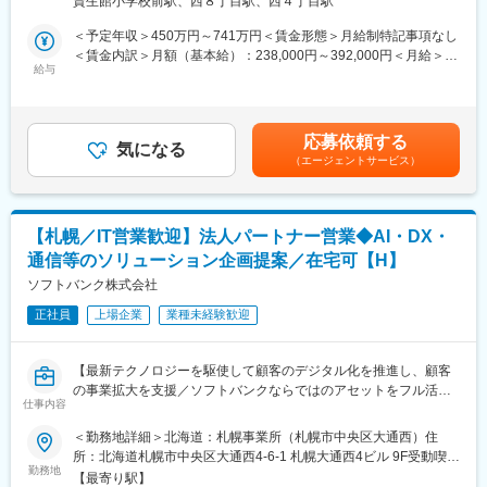
資生館小学校前駅、西８丁目駅、西４丁目駅
◇Webアプリケーション開発（JAVA、PHP、C#、JavaScript／
を積める
TypeScript）
・将来的には事業計画やサービス方針の策定にも関与できるキャ
＜予定年収＞450万円～741万円＜賃金形態＞月給制特記事項なし
◇スマートデバイス向けアプリケーション開発（iOS、Android、
リアパス
＜賃金内訳＞月額（基本給）：238,000円～392,000円＜月給＞
クロスプラットフォーム）
給与
238,000円～392,000円＜昇給有無＞有＜残業手当＞有＜給与補足
◇Windowsアプリケーション開発（C#／WPF、JAVA、C++）
■コンタクトセンター案件：
＞※年収は月20時間の残業をした場合の超過勤務手当を含みま
◇DX（AI）関連システム開発（Java、Python）
野村総合研究所(NRI)社との協業も行っている為、大規模案件も多
す。■昇給：年1回■賞与：年2回賃金はあくまでも目安の金額であ
◇クラウド基盤構築（AWS、Azure、GCP）
数あります。ベンダーコントロール、メンバーマネジメントなど
り、選考を通じて上下する可能性があります。月給(月額)は固定手
応募依頼する
気になる
のプロジェクトマネジメントスキルも磨いて頂ける環境です。
当を含めた表記です。
（エージェントサービス）
■業務イメージ：
自社グループ企業のIT製品を含め、IT製品を取り扱う企業様のサポ
プライム案件が多く上流工程からお客様とコミュニケーションを
ート領域をアウトソースいただき、自社が運営するコンタクトセ
取りながら開発を行います。
ンターにてユーザーの問い合わせサポートを行います。コンタク
はじめは経験値に応じたPM／PL／SE／PGのいずれかの役割をご
トセンター内で解決が困難な内容に関してはビジネスパートナー
【札幌／IT営業歓迎】法人パートナー営業◆AI・DX・
担当いただきますが、将来的にはPM／PLやスペシャリストとし
と連携し対応するなど、NRIグループとしてレベルの高いコンタ
通信等のソリューション企画提案／在宅可【H】
てチームを牽引していただことを期待します。
クトセンター運用を実施しています。
ソフトバンク株式会社
■ご入社後について：
変更の範囲：会社の定める業務
正社員
上場企業
業種未経験歓迎
・ご自身のスキル・経験に応じて最適な役割をアサインします。
・将来的にはプロジェクトマネジメント能力を養いPM／PLを目
指すキャリアパス、技術力に磨きをかけてスペシャリストを目指
【最新テクノロジーを駆使して顧客のデジタル化を推進し、顧客
すキャリアパスなど、意向に沿ったキャリアパスの選択が可能で
の事業拡大を支援／ソフトバンクならではのアセットをフル活用
す。
仕事内容
／キャリアアップ機会多数／UIターンも可】
・研修制度（e-learning／対面での研修）社内勉強会も豊富にあ
＜勤務地詳細＞北海道：札幌事業所（札幌市中央区大通西）住
り、若手であってもやる気があれば早期キャリアアップが図れる
■採用部門 概要
所：北海道札幌市中央区大通西4-6-1 札幌大通西4ビル 9F受動喫煙
よう、マネジメントや技術スキルもしっかり習得する環境が整っ
SMB（中小企業・小規模事業者）市場の顧客拡大を担う営業組織
勤務地
対策：屋内全面禁煙変更の範囲：会社の定める事業所（リモート
ております。
【最寄り駅】