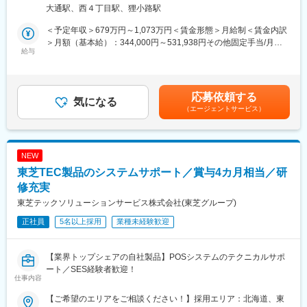
です。
ワーク含む）
大通駅、西４丁目駅、狸小路駅
全国の販売パートナーとの協業を通じて、法人モバイルをはじめ
■部署の魅力：
とした通信サービスに加え、クラウドやセキュリティなどのICTソ
＜予定年収＞679万円～1,073万円＜賃金形態＞月給制＜賃金内訳
あらゆるメーカー様の案件にて多種多様な開発業務があり、幅広
リューションを提供し、お客さまの事業成長や業務効率化を支援
＞月額（基本給）：344,000円～531,938円その他固定手当/月：
いスキルを身に着けることが可能な環境です。
しています。
給与
4,000円＜月給＞348,000円～535,938円＜昇給有無＞有＜残業手
パートナーとの共創を通じて、より多くのお客さまへ価値を届け
当＞有＜給与補足＞■上記年収には時間外手当月30h分・賞与・特
■働き方：
ることをミッションとしています。
別加算賞与を含む■昇給年1回（原則）■賞与年2回※年間標準賞与5
在宅勤務を含めて9割以上が社内開発、札幌中心部立地のオフィス
カ月＋特別加算賞与（業績に応じて支給）賃金はあくまでも目安
環境、ここ数年の平均残業20時間程度とワークライフバランスの
応募依頼する
■職務内容
気になる
の金額であり、選考を通じて上下する可能性があります。月給(月
取りやすさがあります。
（エージェントサービス）
【ミッション】
額)は固定手当を含めた表記です。
担当エリアの販売パートナーと連携し、お客さまの課題解決を支
変更の範囲：会社の定める業務
援するとともに、ソフトバンクの通信・ICTソリューションの提案
を通じて、お客さまの事業成長に貢献します。
NEW
東芝TEC製品のシステムサポート／賞与4カ月相当／研
【主な業務】
担当パートナーの営業活動支援や販売戦略の立案・実行を行いな
修充実
がら、お客さまへの提案活動を推進します。
東芝テックソリューションサービス株式会社(東芝グループ)
法人モバイルを中心に、クラウドやセキュリティなど幅広いソリ
正社員
5名以上採用
業種未経験歓迎
ューションを活用し、お客さまの課題解決を支援していただきま
す。
【業界トップシェアの自社製品】POSシステムのテクニカルサポ
【具体的な業務】
ート／SES経験者歓迎！
・担当パートナーとの関係構築および販売戦略立案
仕事内容
・パートナーとの同行営業および案件創出支援
・法人モバイルサービスの提案および導入支援
【ご希望のエリアをご相談ください！】採用エリア：北海道、東