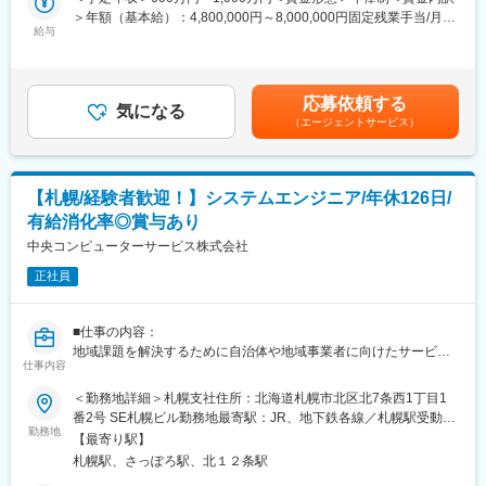
す！
★テクノロジーの力で歯科医療の課題解決に挑む成長企業です。
＞年額（基本給）：4,800,000円～8,000,000円固定残業手当/月：
給与
「テクノロジーで『105年活きる』を創造する」というビジョン
100,000円～167,000円（固定残業時間40時間0分/月）超過した時
■業務概要：
のもと、歯科医療の未来を変えるサービスを展開しています。
間外労働の残業手当は追加支給＜月額＞500,000円～833,666円
自社SaaSプロダクト「paylight X」の営業活動を通じ、歯科医院
（12分割）（一律手当を含む）＜昇給有無＞有＜残業手当＞有＜
の経営改善と、その先にいる患者様の治療体験の変革を推進して
★AIやSaaSを活用し、歯科医院の業務改革を推進しています。
給与補足＞※前職時を考慮しスキル、経験、能力に応じて決定■昇
応募依頼する
いただきます。
気になる
新サービス「paylight X」を通じて、予約・決済・コミュニケーシ
給：年1回（6月）賃金はあくまでも目安の金額であり、選考を通
（エージェントサービス）
ョンなど医院運営全体の効率化を支援しています。
じて上下する可能性があります。月給(月額)は固定手当を含めた表
■業務詳細：
記です。
◎既存顧客への有償化アプローチ
★変化を楽しみ、挑戦を歓迎するカルチャーがあります。
・無償プランから有償プランへの切り替え提案
急成長フェーズならではのスピード感があり、年齢や役職に関係
【札幌/経験者歓迎！】システムエンジニア/年休126日/
・顧客ニーズのヒアリングと経営課題の抽出
なく主体的な提案やチャレンジが歓迎される環境です。
有給消化率◎賞与あり
・製品デモンストレーションと導入効果のプレゼンテーション
・見積作成・契約手続き・導入後のフォローアップ
中央コンピューターサービス株式会社
変更の範囲：会社の定める業務
正社員
◎新規開拓アプローチ
・事業拡大を見据えた、未契約医院への能動的なアプローチ
■仕事の内容：
◎学会活動や歯科医師会等への参加を通じた、中長期的なコネク
地域課題を解決するために自治体や地域事業者に向けたサービス
ション形成
仕事内容
の開発・提案・導入支援。
提供サービスのサポート及び運用保守。
＜勤務地詳細＞札幌支社住所：北海道札幌市北区北7条西1丁目1
◎組織ナレッジの型化とチームビルディング
番2号 SE札幌ビル勤務地最寄駅：JR、地下鉄各線／札幌駅受動喫
・自身の成功事例や営業手法を汎用的なナレッジとして型化
■業務詳細：
勤務地
煙対策：屋内全面禁煙変更の範囲：会社の定める事業所
・組織全体の成約率向上や若手メンバーの育成を通じた営業組織
【最寄り駅】
地域課題を解決するために自治体や地域事業者に向けたサービス
の強化
札幌駅、さっぽろ駅、北１２条駅
の開発