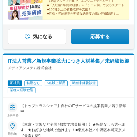
【上場グループ企業で、エンジニアデビュー！】
■「入社後1年間の研修」＋「チーム制」で安心スタート
■100種以上の資格取得を支援！
■昇格・昇給基準が明確な納得度の高い評価制度！
■「リモートワーク制度」「年間休日123日以上」など
働きやすさも◎
気になる
応募する
IT法人営業／新規事業拡大につき人材募集／未経験歓迎
メディアシステム株式会社
正社員
転勤なし
5名以上採用
職種未経験歓迎
業種未経験歓迎
【トップクラスシェア】自社のITサービスの提案営業／若手活躍
中！
仕事内容
【東京・大阪など全国7都市で増員採用！】★転勤なしも選べま
す！★お好きな地域で働けます！■東京本社／中野区本町東京メト
勤務地
ロ丸の内線・都営地下鉄大江戸線『中野坂上駅』徒歩3分■大阪本
【最寄り駅】