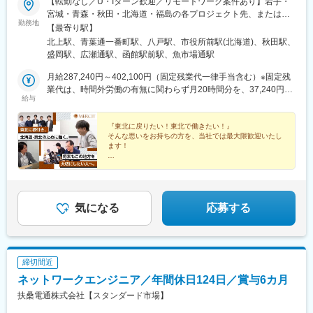
【転勤なし／U・Iターン歓迎／リモートワーク案件あり】岩手・
宮城・青森・秋田・北海道・福島の各プロジェクト先、または各
勤務地
拠点への配属となります。※希望勤務地・現在のお住まいを考慮の
【最寄り駅】
うえ決定します。※ハイブリッド（出社＋リモート）の案件も多数
北上駅、青葉通一番町駅、八戸駅、市役所前駅(北海道)、秋田駅、
あります。【本社】岩手県北上市本通り1-5-11 glee 2F【仙台開発
盛岡駅、広瀬通駅、函館駅前駅、魚市場通駅
センター】宮城県仙台市青葉区一番町2-7-5 一番町第一ビル
7F【八戸開発センター】青森県八戸市北白山台5丁目2-5 東奥日報
月給287,240円～402,100円（固定残業代一律手当含む）※固定残
社八戸ビル2F【秋田開発センター】秋田県秋田市中通2丁目1-
業代は、時間外労働の有無に関わらず月20時間分を、37,240円～
給与
48【函館サテライトオフィス】北海道函館市大手町18-7
52,100円支給上記を超える時間外労働分は追加で支給★☆★ 頑
HAKOWORKS【盛岡サテライトオフィス】岩手県盛岡市開運橋通
張りとスキルが収入に直結！ ★☆★MERCITでは、エンジニア
3-39 ダビンチビル2F※2026年2月オープン＼U・Iターンも歓迎！
一人ひとりの経歴・スキル・貢献度を正当に評価。「努力が報わ
『東北に戻りたい！東北で働きたい！』
そんな思いをお持ちの方を、当社では最大限歓迎いたし
／引越し支援制度や住宅手当（規定あり）をご用意。実際に県外
れる仕組み」を整えています。実際に転職後、平均で年収＋40万
ます！
から移住・Uターンして活躍している社員も在籍しています。※敷
円アップを実現した社員が多数。中には100万円以上の昇給を果
地内全面禁煙※将来的には山形、福島オフィスの増設も予定してい
たしたエンジニアもいます！【モデル月給例】◇リーダークラス
住宅手当・引越し手当であなたのU・Iターンを応援！
地域密着のベンチャーIT企業で、この先も東北に根付い
ます
／月給：34万円～40万円◇マネージャークラス／月給40万円～50
た理想のキャリアを実現させませんか？
万円
気になる
応募する
締切間近
ネットワークエンジニア／年間休日124日／賞与6カ月
扶桑電通株式会社【スタンダード市場】