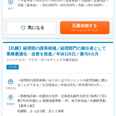
＜予定年収＞420万円～550万円＜賃金形態＞月給制＜賃金内訳＞
していきます。既存の仕組みをそのまま踏襲するのではなく、現
屋で自由に過ごしてもらうイメージです。（ビジネスホテルのよ
月額（基本給）：262,500円～343,500円＜月給＞262,500円～
状に合った形へブラッシュアップしていくことが期待されるた
うな部屋）
給与
343,500円＜昇給有無＞有＜残業手当＞有＜給与補足＞■賞与：年
め、自ら考え、提案し、形にしていく姿勢が重要となります。
※トラブルが頻発するわけではございません。
2回（計4か月分）■諸手当：・残業手当：残業時間に応じて別途
支給・管理職手当・役職手当・決算賞与：年1回（20年以上継続
また、チーム内での業務分担や進捗管理を行いながら、将来的に
＼身につくスキル／
支給中）・資格手当賃金はあくまでも目安の金額であり、選考を
応募依頼する
はメンバー育成やマネジメントにも関わっていくことを想定して
◆未経験から最先端のインフラエンジニアへ
気になる
通じて上下する可能性があります。月給(月額)は固定手当を含めた
（エージェントサービス）
います。人事として組織全体を俯瞰し、関係者と調整しながら前
今後も高い成長が期待されるデータセンター・通信インフラ分野
表記です。
に進めていく役割です。
において、業界を支えるコア技術を基礎から習得できます。設備
の点検や現地作業などに直接携わるため、社会インフラを支えて
■具体的な仕事内容：
いる実感を得られます。
【札幌】経理部の課長候補／経理部門の責任者として
・人事業務全般における管理
業務最適化・改善を推進／年休126日／賞与4カ月
・人事制度のブラッシュアップ
＼会社について／
・教育コンテンツの選定
シーシーエス・プラス・ホールディングス株式会社
ソフトバンク株式会社100％出資の安定した経営基盤を持ちま
・採用業務（新卒・中途）
す。通信インフラやDX推進を支える事業を通じて、社会に欠かせ
正社員
・社員の働きがい向上のための施策の立案～実施 等
ないネットワーク基盤を構築。AI・IoTなど最先端技術を活用し、
・メンバーマネジメント
革新的なソリューションで社会づくりに挑戦中！
～経理部の課長候補／ゆくゆくはマネジメントや経営戦略に携わ
■配属先情報：
変更の範囲：会社の定める業務
ることができる／土日祝休み／年休126日／昨年賞与4カ月～
・人事チーム：3名
仕事内容
■募集背景
＜勤務地詳細＞札幌支社住所：北海道札幌市北区北7条西1丁目1
■キャリアパス：
自治体向けシステムや学校向けシステムを手掛ける当社におい
番2号SE札幌ビル 勤務地最寄駅：JR、地下鉄各線／札幌駅受動喫
人事ジェネラリストとして企画・運用の幅を広げていくほか、将
て、現在の執行役員兼部長の後任となる人材を採用するための募
勤務地
煙対策：屋内全面禁煙変更の範囲：会社の定める事業所
来的にはマネジメントや組織づくりの中核を担う役割を目指すこ
【最寄り駅】
集となります。
とも可能です。志向や適性に応じたキャリア形成が描けます。
札幌駅、さっぽろ駅、北１２条駅
まずは、課長を目指して頂き現在の部長の下で経験を積んで頂き