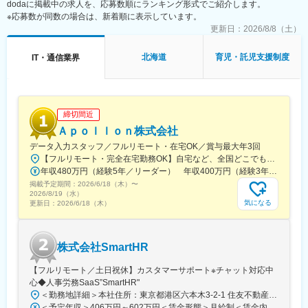
dodaに掲載中の求人を、応募数順にランキング形式でご紹介します。
トロ)、参宮橋駅、西新宿五丁目駅、浅草橋駅、田原町駅(東京
※応募数が同数の場合は、新着順に表示しています。
都)、御徒町駅、新御徒町駅、淡路町駅、岩本町駅、永田町駅、日
更新日：
2026/8/8（土）
比谷駅、築地市場駅、人形町駅、面影橋駅、東池袋四丁目駅、春
日駅(東京都)、溜池山王駅、泉岳寺駅、芝公園駅、お台場海浜公園
北海道
育児・託児支援制度
IT・通信業界
駅、内幸町駅、六本木一丁目駅、高島町駅、京急川崎駅、柳小路
駅、国道駅、馬車道駅、神奈川駅、栄町駅(千葉県)
締切間近
Ａｐｏｌｌｏｎ株式会社
データ入力スタッフ／フルリモート・在宅OK／賞与最大年3回
【フルリモート・完全在宅勤務OK】自宅など、全国どこでもあなたが働きやすい場所で働けます★転居を伴う転勤なし★全国47都道府県どこからでも応募OK【本社】東京都新宿区山吹町130番地の15 茜ビル2-A＜アクセス＞有楽町線「江戸川橋駅」、東西線「東西線」より徒歩10分※受動喫煙対策：あり
年収480万円（経験5年／リーダー） 年収400万円（経験3年／メンバー）
掲載予定期間：
2026/6/18（木）
〜
2026/8/19（水）
気になる
更新日：
2026/6/18（木）
株式会社SmartHR
【フルリモート／土日祝休】カスタマーサポート※チャット対応中
心◆人事労務SaaS”SmartHR"
＜勤務地詳細＞本社住所：東京都港区六本木3-2-1 住友不動産六本木グランドタワー勤務地最寄駅：東京メトロ南北線／六本木一丁目駅受動喫煙対策：屋内全面禁煙変更の範囲：会社の定める事業所（リモートワーク含む）
＜予定年収＞406万円～602万円＜賃金形態＞月給制＜賃金内訳＞月額（基本給）：212,480円～315,200円その他固定手当/月：5,000円固定残業手当/月：77,520円～114,800円（固定残業時間45時間0分/月）超過した時間外労働の残業手当は追加支給＜月給＞295,000円～435,000円（一律手当を含む）＜昇給有無＞有＜残業手当＞有賃金はあくまでも目安の金額であり、選考を通じて上下する可能性があります。月給(月額)は固定手当を含めた表記です。