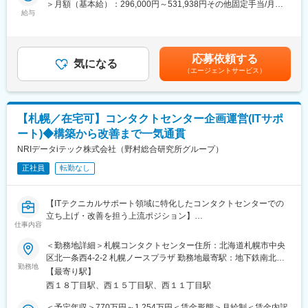
＞月額（基本給）：296,000円～531,938円その他固定手当/月：
して通信インフラ等の当社のサービスやソリューションを提案
★財形貯蓄、慶弔見舞金、確定拠出年金制度、育児支援制度、福
給与
4,000円＜月給＞300,000円～535,938円＜昇給有無＞有＜残業手
し、お客さまの事業や地域社会に貢献します。
利厚生サービス会社（ベネフィット・ワン）提携 など福利厚生充
当＞有＜給与補足＞■上記年収には時間外手当月30h分・賞与・特
実
別加算賞与を含む■昇給：年1回（原則）■賞与：年2回■特別加算
■業務詳細
賞与（業績に応じて支給）賃金はあくまでも目安の金額であり、
・配属されたエリアの多様な業界の大手～中堅における、法人ソ
■同社の特徴・魅力：
応募依頼する
気になる
選考を通じて上下する可能性があります。月給(月額)は固定手当を
リューション営業（お客さまの課題を洗い出し、解決に導くソリ
【働きやすい環境】：社員の働く環境を整備するために、「プレ
（エージェントサービス）
含めた表記です。
ューションを提案）をお任せします。
ミアムフライデーの実施」や「スーパーフレックスタイムの導
スマホや固定電話、WANといったソフトバンクのコアとなる通信
入」、「在宅勤務制度の強化」など、新しい制度の構築に積極的
インフラ領域はもちろん、デジタルマーケティング、
に取組んでいます。他にも「残業時間の削減」や「副業解禁」に
【札幌／在宅可】コンタクトセンター企画運営(ITサポ
ロボティクス、Web広告等グループ全体のアセットやAI等の最新
よる、プライベート時間の増加や自由度の高い働き方にも取り組
技術も活用した幅広い提案が可能です。
んでおります。
ート)◆構築から改善まで一気通貫
NRIデータiテック株式会社（野村総合研究所グループ）
＜具体的には＞
変更の範囲：会社の定める業務
担当企業に対する提案活動やリレーション維持強化の活動
正社員
転勤なし
・顧客の課題に合わせて自由な提案が可能で、社内の技術部隊や
マーケティング部隊などと協力して提案することもございます。
【ITテクニカルサポート領域に特化したコンタクトセンターでの
立ち上げ・改善を担う上流ポジション】
■魅力
仕事内容
・さまざまな業界のお客さまと一緒にビジネスを創造し、当社サ
※こんな方にお薦め
ービスの提供を通じてお客さまの事業や社会に貢献していること
＜勤務地詳細＞札幌コンタクトセンター住所：北海道札幌市中央
● コンタクトセンター運営の経験をより上流で活かしたい
を実感できます。
区北一条西4-2-2 札幌ノースプラザ 勤務地最寄駅：地下鉄南北線
● 顧客課題の整理からサービス設計まで一貫して関わりたい
・商材やシステムありきの提案ではなく顧客の課題を解決する提
勤務地
／大通駅受動喫煙対策：屋内全面禁煙変更の範囲：会社の定める
【最寄り駅】
● ITサポート領域でマネジメントや企画に軸足を置きたい
案力が磨ける環境です。
事業所（リモートワーク含む）
西１８丁目駅、西１５丁目駅、西１１丁目駅
● 裁量を持って改善・効率化に取り組みたい
・携帯通信を中核に、5GやAI、IoT、決済など幅広いデジタルサー
ビスを展開するソフトバンクならではの多様なアセットをフル活
＜予定年収＞770万円～1,254万円＜賃金形態＞月給制＜賃金内訳