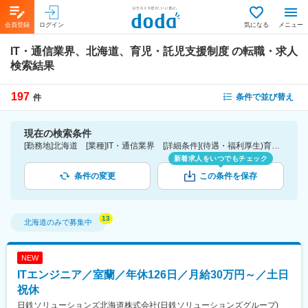
会員登録
ログイン
気になる
メニュー
IT・通信業界、北海道、育児・託児支援制度
の転職・求人
検索結果
197
条件で並び替え
件
現在の検索条件
[勤務地]北海道 [業種]IT・通信業界 [詳細条件](待遇・福利厚生)育児・託児支援制度
新着求人をいつでもチェック
条件の変更
この条件を保存
北海道
のみで募集中
NEW
ITエンジニア／室蘭／年休126日／月給30万円～／土日
祝休
日鉄ソリューションズ北海道株式会社(日鉄ソリューションズグループ)