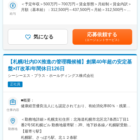
ます。
＜予定年収＞500万円～700万円＜賃金形態＞月給制＜賃金内訳＞
■働き方について：
月額（基本給）：312,500円～437,500円＜月給＞312,500円～
・月平均残業時間は10時間程度、年間休日は126日、決算賞与は
■ミッション
給与
437,500円＜昇給有無＞有＜残業手当＞有＜給与補足＞■賞与：年
20年以上継続して支給しており、有休取得も推進をしておりま
一実務担当者ではなく組織のマネジメント業務や会社全体の経営
2回（計4か月分）■諸手当：・残業手当：残業時間に応じて別途
す。オフィスも駅近で非常に働きやすい環境を整えております。
に関与し、財務戦略をリードするポジションを目指して頂きま
支給・管理職手当・役職手当・決算賞与：年1回（20年以上継続
す。
支給中）・資格手当賃金はあくまでも目安の金額であり、選考を
変更の範囲：会社の定める業務
応募依頼する
また、分社化が進んでいるので経理システムの一元管理や各部門
気になる
通じて上下する可能性があります。月給(月額)は固定手当を含めた
（エージェントサービス）
との連携業務などにも従事して頂きます。
表記です。
■業務詳細：
財務管理（メイン）：会計・税務業務管理、月次決算/年次決算、
【札幌/社内DX推進の管理職候補】創業40年超の安定基
予算管理等の業務全般、自社の財務状況分析、経営層への戦略提
盤×IT改革/年間休日126日
案
経理：出納、現金出入金、税理士対応
シーシーエス・プラス・ホールディングス株式会社
※最終的な決算取りまとめについては親会社の税理士法人で実施
正社員
■出張について
月に1回程度、1週間程度の中標津出張があります。出張費や宿泊
■概要：
費などは会社負担です。
健康経営優良法人にも認定されており、有給消化率80％・残業少
仕事内容
なめと働きやすい環境下で、攻めのDX推進に注力できます。
◎この業務の魅力◎
＜勤務地詳細＞札幌支社住所：北海道札幌市北区北7条西1丁目1
・経営層に近い距離で企業経営に深く関与できる
■募集背景：
番2号SE札幌ビル 勤務地最寄駅：JR、地下鉄各線／札幌駅受動喫
→単なる経理実務ではなく、財務分析や経営戦略の提案を通じ
現在、実務は安定稼働していますが、組織を牽引するリーダーが
勤務地
煙対策：屋内全面禁煙変更の範囲：会社の定める事業所
て、経営層の意思決定を支える中核ポジションです。
【最寄り駅】
不在です。将来の分社化等も見据え、データ一元管理体制の構築
札幌駅、さっぽろ駅、北１２条駅
など「攻めのIT」を担える方を求めています。