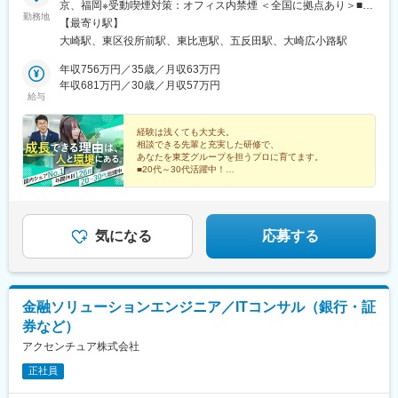
・クラウド、セキュリティなどのICTソリューション提案
京、福岡※受動喫煙対策：オフィス内禁煙 ＜全国に拠点あり＞■北
勤務地
・新規顧客開拓および既存顧客深耕
海道／北海道札幌市■東北／宮城県仙台市■関東／東京都品川区■
【最寄り駅】
・販売施策や勉強会の企画・運営
東海／愛知県名古屋市■中国／広島県広島市■九州／福岡県福岡市
大崎駅、東区役所前駅、東比恵駅、五反田駅、大崎広小路駅
・市場分析および販売促進活動
年収756万円／35歳／月収63万円
■仕事の魅力
年収681万円／30歳／月収57万円
給与
・多様な販売パートナーと協業しながら市場拡大を推進できる
・法人モバイルに加え、クラウドやセキュリティなど幅広いICT知
識を身につけられる
経験は浅くても大丈夫。
相談できる先輩と充実した研修で、
・パートナー支援から顧客提案まで幅広い営業経験を積むことが
あなたを東芝グループを担うプロに育てます。
できる
■20代～30代活躍中！
・ソフトバンクグループの豊富な商材を活用し、お客さまの課題
■完休2日＆年休126日
解決に取り組める
■賞与4カ月分超
■技術研修など研修充実
■暮らしに身近な製品のサポートだから、やりがいも
変更の範囲：会社内でのすべての業務
大！
気になる
応募する
金融ソリューションエンジニア／ITコンサル（銀行・証
券など）
アクセンチュア株式会社
正社員