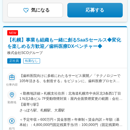
手当＋賞与年2回■※残業代別途支給※スキルや経験を考慮の上、当
社規定により決定・優遇＜想定月収＞月収24万2000円～26万
気になる
応募する
5000円程度を想定しています。※上記は初年度の想定月収であり
経験・資格などにも変動がございますので予めご了承くださいま
せ。※上記は、残業代3万2000円～3万5000円（平均残業時間20時
間分）を想定した金額となります。
NEW
【札幌】事業も組織も一緒に創るSaaSセールス◆変化
を楽しめる方歓迎／歯科医療DXベンチャー◆
株式会社SCOグループ
正社員
転勤なし
【歯科医院向けに多岐にわたるサービス展開／「テクノロジーで
105年活きる、を創造する」をビジョンに、歯科医療プロセスの
仕事内容
革新に取り組む会社／土日祝休・年休125日】
＜勤務地詳細＞札幌支社住所：北海道札幌市中央区北3条西1丁目
■おすすめポイント：
1 N北3条ビル 7F受動喫煙対策：屋内全面禁煙変更の範囲：会社の
★歯科医療の未来を変えるSaaSプロダクトの拡大フェーズに参画
勤務地
定める事業所
【最寄り駅】
できる
さっぽろ駅、札幌駅、大通駅
★決められたやり方ではなく、自ら考え挑戦できる環境です！
★経験以上に、変化を楽しむ姿勢や事業への共感を重視していま
＜予定年収＞600万円＜賃金形態＞年俸制＜賃金内訳＞年額（基
す！
本給）：4,800,000円固定残業手当/月：100,000円（固定残業時間
給与
40時間0分/月）超過した時間外労働の残業手当は追加支給＜月額