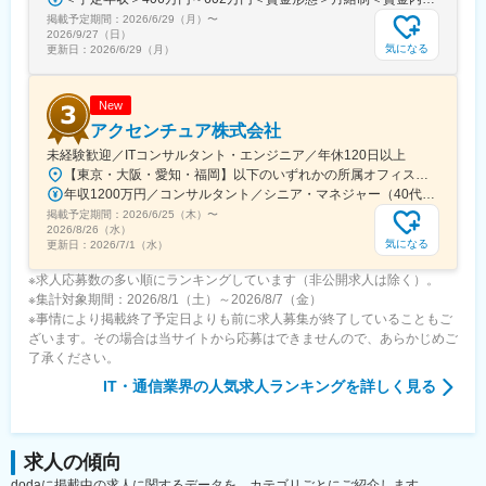
掲載予定期間：
2026/6/29（月）
〜
2026/9/27（日）
気になる
更新日：
2026/6/29（月）
New
アクセンチュア株式会社
未経験歓迎／ITコンサルタント・エンジニア／年休120日以上
【東京・大阪・愛知・福岡】以下のいずれかの所属オフィスもしくは各エリアのプロジェクト先 所属オフィス：■赤坂インターシティ■関西オフィス■アクセンチュア・アドバンスト・テクノロジーセンター名古屋■福岡オフィス※詳細は勤務地一覧よりご覧いただけます。※所属オフィスを問わずプロジェクトにより、国内出張、海外出張の可能性があります【魅力ポイント│世界の知恵を活用】世界中のベストプラクティスがデータベースに集約されており、数多くの事例や社員の知恵を活用できます。日本では前例のない案件でも、世界各国の社員からオンライン・オフライン（海外出張）問わず、気軽にアドバイスを受けることができます。★ この求人のPOINT ★￣￣V￣￣￣￣￣￣￣￣￣＃世界約78万人規模の大手基盤で安定性◎若手から裁量大きく挑戦・成長できる環境＃土日祝休／連続5日以上の休暇取得も可能！／フルフレックス（コアタイムなし）＃コンサル・IT未経験者向けの手厚い研修◎／メンター制度もあるため安心してチャレンジOK！
年収1200万円／コンサルタント／シニア・マネジャー（40代） 年収1000万円／テクノロジーアーキテクト（30代）
掲載予定期間：
2026/6/25（木）
〜
2026/8/26（水）
気になる
更新日：
2026/7/1（水）
※求人応募数の多い順にランキングしています（非公開求人は除く）。
※集計対象期間：2026/8/1（土）～2026/8/7（金）
※事情により掲載終了予定日よりも前に求人募集が終了していることもご
ざいます。その場合は当サイトから応募はできませんので、あらかじめご
了承ください。
IT・通信業界
の人気求人ランキングを詳しく見る
求人の傾向
dodaに掲載中の求人に関するデータを、カテゴリごとにご紹介します。