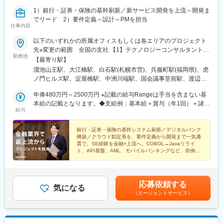
1）銀行・証券・保険の基幹刷新／新サービス開発を上流～開発ま
でリード 2）要件定義～設計～PMを担当
仕事内容
以下のいずれかの所属オフィスもしくは各エリアのプロジェクト
先※変更の範囲 全国の支社 【1】テクノロジーコンサルタント
勤務地
所属オフィス：■赤坂インターシティAIR／東京都港区赤坂1-8-1
【最寄り駅】
赤坂インターシティAIR■関西オフィス／大阪府大阪市北区中之島
溜池山王駅、大江橋駅、白石駅(札幌市営)、呉服町駅(福岡県)、虎
2-2-2 大阪中之島ビル■アクセンチュア・イノベーションセンター
ノ門ヒルズ駅、淀屋橋駅、中洲川端駅、国会議事堂前駅、渡辺橋
北海道／北海道札幌市白石区南郷通1丁目南8番10号白石ガーデン
駅、祇園駅(福岡県)
プレイス■福岡オフィス／福岡県福岡市博多区綱場町2-1 博多FDビ
年俸480万円～2500万円 ※記載の給与Rangeは手当を含まない基
ジネスセンター 【2】ソリューション・エンジニア所属オフィ
本給の記載となります。◆支給例：基本給＋賞与（年1回）＋諸手
給与
ス：■赤坂インターシティAIR／東京都港区赤坂1-8-1 赤坂インタ
当◆諸手当例：職位により支給対象が決定いたします。・残業手
ーシティAIR■関西オフィス／大阪府大阪市北区中之島2-2-2 大阪
当：実施分の支給・住宅手当 等
中之島ビル※所属オフィスを問わずプロジェクトにより、国内出
銀行・証券・保険の基幹システム刷新／デジタルバンク
構築／クラウド勘定系を、要件定義から開発まで一気通
張、海外出張の可能性があります
貫で。SE経験を金融×上流へ。COBOL→Javaリライ
ト、API基盤、AML、モバイルバンキングなど、前例な
き案件をリードできます。
応募依頼する
気になる
（エージェントサービス）