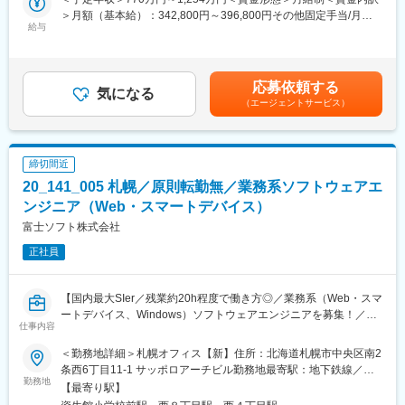
■業務内容
用することで多様な顧客と一緒にビジネスを創造し、当社サービ
＞月額（基本給）：342,800円～396,800円その他固定手当/月：
ITテクニカルサポートに特化したコンタクトセンターの企画・提
スの提供を通じてお客さまの事業や地域社会に貢献していること
給与
91,200円～105,600円＜月給＞434,000円～502,400円＜昇給有無
案・運営設計を担当いただきます。
を実感できます。
＞有＜残業手当＞有＜給与補足＞※給与詳細は前給・年齢・経験・
<具体的な業務>
資格・専門能力・希望年収を考慮し、決定します。・所定労働時
・顧客からの要望ヒアリングおよび課題整理
■会社説明
間を超過するみなし労働(34時間/月)に対し裁量労働手当91,200円
応募依頼する
・必要なオペレーター体制およびサービスレベルの設計
情報革命を通じて人々を幸せにする「情報革命で人々を幸せに」
気になる
～105,600円支給■昇給：年1回（4月）■賞与：年2回（6月、12
（エージェントサービス）
・コンタクトセンター立ち上げに向けた体制構築および教育設計
という経営理念のもと、通信事業を中核に据えながら、AI、IoT、
月）賃金はあくまでも目安の金額であり、選考を通じて上下する
・運用開始後の状況モニタリングおよび改善指示
ロボットなど最先端テクノロジーを活用した事業をグローバルに
可能性があります。月給(月額)は固定手当を含めた表記です。
・顧客への定期的なレポーティングおよび関係構築
展開。
・ServiceNowやAIチャットなどを活用した運用改善、効率化推進
安定した経営基盤を持ち、常に新しい技術やサービスを追求し、
締切間近
<入社後の流れ>
社会に貢献しています。
20_141_005 札幌／原則転勤無／業務系ソフトウェアエ
まずは既存案件の理解を深めるため、運用状況の把握や顧客対応
の補助からスタートします。その後、徐々に体制設計や提案業務
ンジニア（Web・スマートデバイス）
■働きやすさ
に関わっていただき、キャッチアップ後は案件の企画から運用改
・営業スタイルは顧客に合わせて訪問・WEB商談など柔軟に対応
富士ソフト株式会社
善までを主体的にリードしていただく想定です。
しています。
正社員
・スーパーフレックス制度あり、残業月20~30h程度
■配属組織
ITテクニカルサポート領域のコンタクトセンター運営部門
変更の範囲：会社内でのすべての業務
【国内最大SIer／残業約20h程度で働き方◎／業務系（Web・スマ
※複数案件を横断しながら、少数精鋭でプロジェクトの運営を行う
ートデバイス、Windows）ソフトウェアエンジニアを募集！／業
体制
仕事内容
界未経験者、活躍中◎】
■本ポジションの魅力
＜勤務地詳細＞札幌オフィス【新】住所：北海道札幌市中央区南2
■業務概要：
・ServiceNowやAIチャット等の最新ツールを活用した効率化に携
条西6丁目11-1 サッポロアーチビル勤務地最寄駅：地下鉄線／大
下記開発においてこれまでのご経験を活かせる業務をご担当いた
勤務地
われる
通駅受動喫煙対策：屋内全面禁煙変更の範囲：会社の定める事業
【最寄り駅】
だきます。
・大手企業向けの案件に関与し、規模の大きいプロジェクト経験
所（リモートワーク含む）