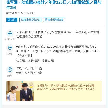
保育園・幼稚園の会計／年休126日／未経験歓迎／賞与
年2回
株式会社チャイルド社
正社員
職種未経験歓迎
業種未経験歓迎
＜未経験OK／理解度に応じて教育期間2年～3年で安心＞保育園・
幼稚園等の会計業務
仕事内容
■東京都杉並区南荻窪3-31-18■北海道札幌市清田区里塚2条6-1-
3 里塚ノースヴィレッヂ１階■熊本県熊本市東区八反田3-9-38※
勤務地
将来的に鹿児島新拠点（鹿児島市南栄）での勤務も可能※上記の幼
【最寄り駅】
保経営サービスの拠点にて、ご希望と適性を考慮して配属しま
荻窪駅、上野幌駅、竜田口駅
す。――――――――――在籍出向先企業について
――――――――――株式会社幼保経営サービス＜住所＞東京都
年収450万円／35歳
杉並区南荻窪3-31-18 チャイルド社3号館4階＜事業内容＞■認可保
年収340万円／27歳
給与
育園の会計業務受託■保育園の運営トータルサポート＜職種＞会計
担当※受動喫煙対策：屋内禁煙
年間休日126日・定時退社◎未経験から始める会計職
未来をつくる保育の現場を、会計のチカラで支えよう！