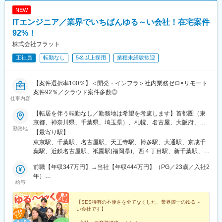
NEW
ITエンジニア／業界でいちばんゆる～い会社！在宅案件
92%！
株式会社フラット
正社員
転勤なし
5名以上採用
業種未経験歓迎
【案件選択率100％】＜開発・インフラ＞社内業務ゼロ×リモート
案件92％／クラウド案件多数◎
仕事内容
【転居を伴う転勤なし／勤務地は希望を考慮します】首都圏（東
京都、神奈川県、千葉県、埼玉県）、札幌、名古屋、大阪府、福
勤務地
岡県└本社オフィス、千葉オフィス、札幌オフィス、または首都
【最寄り駅】
圏および札幌、名古屋、大阪、福岡のクライアント先での勤務で
東京駅、千葉駅、名古屋駅、天王寺駅、博多駅、大通駅、京成千
す。※オフィス内は禁煙です！☆ポイント￣￣￣￣￣￣現在はプロ
葉駅、近鉄名古屋駅、祇園駅(福岡県)、西４丁目駅、新千葉駅、名
ジェクトの92％がリモート案件。案件の内容やあなたのスキルに
鉄名古屋駅、バスセンター前駅
よっては、リモートと常駐の併用や、フルリモートワークの対応
前職【年収347万円】→当社【年収444万円】（PG／23歳／入社2
も可能です！※受動喫煙対策：屋内全面禁煙
年）
給与
前職【年収547万円】→当社【年収624万円】（SE／28歳／入社8
年）
【SES特有の不便さを全てなくした、業界随一のゆる～
い会社です】