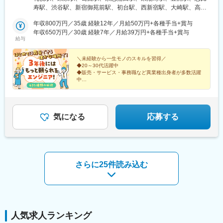
☆研修中は、札幌・東京にある自社グループのIT技術育成に特化
寿駅、渋谷駅、新宿御苑前駅、初台駅、西新宿駅、大崎駅、高輪
された会社があるので、そこで研修を受けていただきます。遠方
台駅、荻窪駅、錦糸町駅、両国駅、三軒茶屋駅、浅草駅、末広町
にお住まいの方はオンラインでの受講も可能！※プロジェクトによ
年収800万円／35歳 経験12年／月給50万円+各種手当+賞与
駅(東京都)、稲荷町駅(東京都)、神田駅(東京都)、飯田橋駅、大手
り転勤の可能性ありますが、希望は考慮しますのでご安心くださ
年収650万円／30歳 経験7年／月給39万円+各種手当+賞与
町駅(東京都)、御茶ノ水駅、九段下駅、秋葉原駅、市ケ谷駅、半蔵
給与
い※U・Iターン歓迎※引越費用会社負担（規定あり）※借上社宅制
門駅、二重橋前駅、有楽町駅、東銀座駅、日本橋駅(東京都)、水天
度あり（単身・家族で利用可）※いずれの配属先でも、受動喫煙対
宮前駅、八丁堀駅(東京都)、学習院下駅、池袋駅、東池袋駅、中野
策あり（屋内全面禁煙）★受動喫煙対策：屋内全面禁煙
＼未経験から一生モノのスキルを習得／
駅(東京都)、中野坂上駅、赤坂駅(東京都)、高輪ゲートウェイ駅、
◆20～30代活躍中
三田駅(東京都)、田町駅(東京都)、東京テレポート駅、虎ノ門ヒル
◆販売・サービス・事務職など異業種出身者が多数活躍
ズ駅、神谷町駅、汐留駅、乃木坂駅、目黒駅、横浜駅、新百合ケ
中
◆豊富な育成実績あり！プロ講師が丁寧にレクチャー
丘駅、天空橋駅、川崎駅、新川崎駅、武蔵新城駅、新丸子駅、石
◆年休123日、残業月11h程度
上駅、ＹＲＰ野比駅、新杉田駅、京急新子安駅、新横浜駅、京急
◆未経験から将来に残るITスキルを習得
鶴見駅、戸塚駅、みなとみらい駅、新高島駅、天王町駅、鴨居
駅、大宮駅(埼玉県)、北朝霞駅、春日部駅、川口駅、川越駅、久喜
気になる
応募する
駅、熊谷駅、新越谷駅、浦和駅、さいたま新都心駅、武蔵浦和
駅、和光市駅、千葉駅、柏駅、蘇我駅、千葉みなと駅、葭川公園
駅、海浜幕張駅、土気駅、新習志野駅、八千代台駅、西船橋駅、
京成船橋駅、松戸駅、さっぽろ駅、蒲田駅、表参道駅、新宿三丁
目駅、都庁前駅、大崎広小路駅、五反田駅、両国駅(都営線)、浅草
さらに25件読み込む
駅(ＴＸ)、仲御徒町駅、上野駅、小川町駅(東京都)、水道橋駅、竹
橋駅、新御茶ノ水駅、神保町駅、麹町駅、銀座一丁目駅、銀座
駅、京橋駅(東京都)、茅場町駅、宝町駅(東京都)、高田馬場駅、向
原駅(東京都)、中野新橋駅、後楽園駅、赤坂見附駅、品川駅、台場
駅、虎ノ門駅、新橋駅、六本木駅、八丁畷駅、鹿島田駅、武蔵小
杉駅、藤沢駅、鶴見駅、桜木町駅、星川駅、朝霞台駅、北与野
人気求人ランキング
駅、千葉中央駅、京成西船駅、船橋駅、三越前駅、新宿駅(東京メ