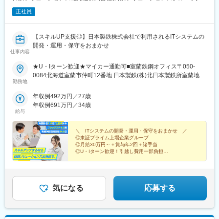
正社員
【スキルUP支援◎】日本製鉄株式会社で利用されるITシステムの
開発・運用・保守をおまかせ
仕事内容
★U・Iターン歓迎★マイカー通勤可■室蘭鉄鋼オフィス〒050‐
0084北海道室蘭市仲町12番地 日本製鉄(株)北日本製鉄所室蘭地区
勤務地
構内＜アクセス＞■室蘭鉄鋼オフィス「東室蘭駅」より車で8分
★U・Iターン支援制度あり（引越し費用を一部会社が負担）【変
年収例492万円／27歳
更の範囲】会社の定める場所：札幌、室蘭、東京、釜石、その他
年収例691万円／34歳
プロジェクト駐在有、在宅勤務の規定有※受動喫煙対策：屋内禁煙
給与
（敷地内喫煙可能場所あり）
＼ ITシステムの開発・運用・保守をおまかせ ／
◎東証プライム上場企業グループ
◎月給30万円～＋賞与年2回＋諸手当
◎U・Iターン歓迎！引越し費用一部負担
◎研修制度充実！PL・PMへキャリアアップも目指せる
◎土日祝休みの年間休日126日
気になる
応募する