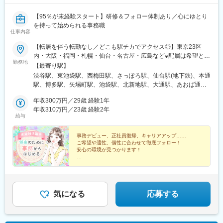
【95％が未経験スタート】研修＆フォロー体制あり／心にゆとり
を持って始められる事務職
仕事内容
【転居を伴う転勤なし／どこも駅チカでアクセス◎】東京23区
内・大阪・福岡・札幌・仙台・名古屋・広島など※配属は希望と通
勤務地
勤時間を踏まえて決定。【勤務地詳細】◆東京都 都内23区内◆
【最寄り駅】
大阪府 大阪市北区、中央区など◆福岡県 福岡市中央区、博多
渋谷駅、東池袋駅、西梅田駅、さっぽろ駅、仙台駅(地下鉄)、本通
区、早良区、北九州市小倉北区など◆北海道 札幌市中央区など
駅、博多駅、矢場町駅、池袋駅、北新地駅、大通駅、あおば通
◆宮城県 仙台市青葉区など◆愛知県 名古屋市東区など◆広島
駅、袋町駅、栄駅(愛知県)、東池袋四丁目駅、大阪駅、西４丁目
県 広島市中区、南区など★スキルによって、リモートワークが
年収300万円／29歳 経験1年
駅、青葉通一番町駅、紙屋町西駅、栄町駅(愛知県)
可能な配属先も！希望者は面接にてご相談ください。※フルリモー
年収310万円／23歳 経験2年
給与
ト、完全在宅の配属先はございません。※受動喫煙対策あり＼★
ワークスアイディだから実現可能 ★
／…………………………………………………家族の転勤や引越し
事務デビュー、正社員復帰、キャリアアップ……
ご希望や適性、個性に合わせて徹底フォロー！
があっても、各地に勤務地があるワークスアイディなら、仕事は
安心の環境が見つかります！
そのまま継続可能！例えば、配偶者の転勤や家族の介護などの理
由で別の地域へ移っても、同じ会社・同じチームで働き続けられ
◆土日祝休み／年間休日121日以上
◆原則定時退社＝残業月5h程度
るから、キャリアをゼロからやり直す必要がありません！
◆男女とも育休実績多数！
◆20代～40代活躍！ブランク歓迎♪
気になる
応募する