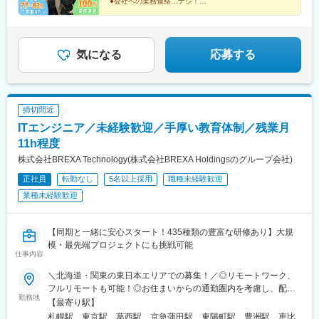
●会社への業務連絡…ナシ！
●日報・週報などの提出物…ナシ！
●副業・兼業…アリ！ ★申請不要でOK★
●1カ月の長期休暇…アリ！
●リモートワーク…アリ！ ★92％が在宅ワーク可★
気になる
応募する
締切間近
ITエンジニア／未経験歓迎／手厚い教育体制／残業月
11h程度
株式会社BREXA Technology(株式会社BREXA Holdingsのグループ会社)
正社員
転勤なし
5名以上採用
職種未経験歓迎
業種未経験歓迎
【同期と一緒に安心スタート！435種類の豊富な研修あり】大規
模・最先端プロジェクトにも挑戦可能
仕事内容
＼北海道・関東の東日本エリアでの募集！／◎リモートワーク、
フルリモートも可能！◎お住まいからの通勤圏内を考慮し、配属
勤務地
先を決定します。【配属プロジェクト先】北海道：北海道（札
【最寄り駅】
幌）関東：東京、神奈川、埼玉、千葉、茨城県、栃木県、群馬県
札幌駅、東京駅、葛西駅、京急蒲田駅、東陽町駅、豊洲駅、恵比