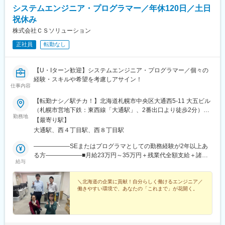
システムエンジニア・プログラマー／年休120日／土日
祝休み
株式会社ＣＳソリューション
正社員
転勤なし
【U・Iターン歓迎】システムエンジニア・プログラマー／個々の
経験・スキルや希望を考慮しアサイン！
仕事内容
【転勤ナシ／駅チカ！】北海道札幌市中央区大通西5-11 大五ビル
（札幌市営地下鉄：東西線「大通駅」、2番出口より徒歩2分）※
勤務地
クライアントによって、勤務地が異なります。場合によってはリ
【最寄り駅】
モートワーク（在宅勤務）のケースもあります。※常駐勤務先は原
大通駅、西４丁目駅、西８丁目駅
則北海道札幌市内（本社近郊）となります。＜受動喫煙対策あり
＞
――――――SEまたはプログラマとしての勤務経験が2年以上あ
る方――――――■月給23万円～35万円＋残業代全額支給＋諸手
給与
当＋賞与年2回■※残業代別途支給※スキルや経験を考慮の上、当社
規定により決定・優遇＜想定月収＞月収26万5000円～40万4000
円程度を想定しています。※上記は初年度の想定月収であり経験・
＼北海道の企業に貢献！自分らしく働けるエンジニア／
働きやすい環境で、あなたの「これまで」が花開く。
資格などにも変動がございますので予めご了承くださいませ。※上
記は、残業代3万5000円～5万4000円（平均残業時間20時間分）
を想定した金額となります。――――――業界未経験～経験2年未
満の方――――――■月給21万円～23万円＋残業代全額支給＋諸