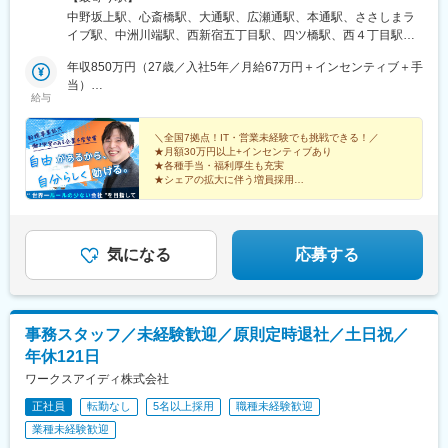
社／大阪市中央区心斎橋筋地下鉄御堂筋線・長堀鶴見緑地線『心
中野坂上駅、心斎橋駅、大通駅、広瀬通駅、本通駅、ささしまラ
斎橋駅』徒歩1分■札幌支社／札幌市中央区札幌市営地下鉄南北
イブ駅、中洲川端駅、西新宿五丁目駅、四ツ橋駅、西４丁目駅、
線・東西線・東豊線『大通駅』徒歩3分■仙台支社／仙台市青葉区
あおば通駅、袋町駅、米野駅、櫛田神社前駅、長堀橋駅、狸小路
本町仙台市地下鉄東西線『宮城野通駅』徒歩4分JR東北本線・仙
年収850万円（27歳／入社5年／月給67万円＋インセンティブ＋手
駅、勾当台公園駅、紙屋町西駅、名鉄名古屋駅、天神南駅
台市営地下鉄南北線・東西線『仙台駅』徒歩5分■広島支社／広島
当）
給与
市中区大手町アストラムライン『本通駅』徒歩2分、『袋町駅』徒
年収1000万円（33歳／入社10年目／月給80万円＋インセンティ
歩3分■名古屋支社（シェアオフィス）／名古屋市中村区平池町名
ブ＋手当）
古屋市営地下鉄鶴舞線・東山線『伏見駅』徒歩7分■福岡支社（シ
＼全国7拠点！IT・営業未経験でも挑戦できる！／
★月額30万円以上+インセンティブあり
ェアオフィス）／福岡県福岡市博多区中洲福岡市地下鉄空港線・
★各種手当・福利厚生も充実
箱崎線『中洲川端駅』徒歩1分※拠点により、車通勤OK（要相談）
★シェアの拡大に伴う増員採用
★アミューズメント業界トップクラスシェアの実績
ここでしかできない経験を積み、成長を叶えよう！
気になる
応募する
事務スタッフ／未経験歓迎／原則定時退社／土日祝／
年休121日
ワークスアイディ株式会社
正社員
転勤なし
5名以上採用
職種未経験歓迎
業種未経験歓迎