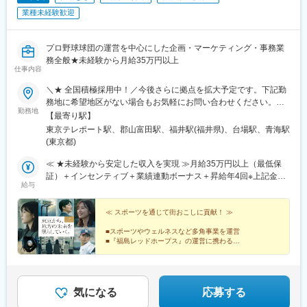
業種未経験歓迎
プロ野球球団の運営を中心にした企画・マーケティング・事務業
務全般★未経験から月給35万円以上
仕事内容
＼★ 全国積極採用中！／今後さらに拠点を拡大予定です。下記勤
務地に希望地区がない場合もお気軽にお問い合わせください。≪
勤務地
希望に沿わない転勤なし ★ 東京を拠点に地方都市に貢献≫■東京
【最寄り駅】
本社／東京都江東区青海1-1-20 ダイバーシティ東京 オフィスタワ
東京テレポート駅、郡山富田駅、福井駅(福井県)、台場駅、青海駅
ー 12F■東北オフィス／福島県郡山市八山田3丁目22■北陸オフィ
(東京都)
ス／福井県福井市勝見3丁目★U・Iターン歓迎！
≪ ★未経験から安定した収入を実現 ≫月給35万円以上（最低保
証）＋インセンティブ＋業績連動ボーナス＋昇給年4回※上記金額
給与
には一律支給の固定残業代（45時間分/8万5600円～）が含まれま
す。超過分は別途支給。※最大6ヶ月の試用期間あり（期間中は月
給32万円となります/45時間分の固定残業代7万8300円～を含む/
≪ スポーツを通じて街おこしに貢献！ ≫
超過分は別途支給）。※経験や能力を考慮の上、金額を決定しま
■スポーツやウェルネスなど多角事業を運営
す。
■『福島レッドホープス』の運営に携わる
■月給35万円以上＋昇給年4回＋昇格年2回
■メンバーの9割以上が平成生まれ
■お台場のオフィス（社内Bar・ジム完備）
気になる
応募する