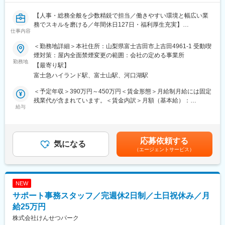
【人事・総務全般を少数精鋭で担当／働きやすい環境と幅広い業
務でスキルを磨ける／年間休日127日・福利厚生充実】
仕事内容
■業務内容
＜勤務地詳細＞本社住所：山梨県富士吉田市上吉田4961-1 受動喫
管理部門で新卒・中途採用を軸に、人事総務を担うポジションで
煙対策：屋内全面禁煙変更の範囲：会社の定める事業所
す。説明会運営や応募者対応から始め、労務、総務、庶務へ担当
勤務地
【最寄り駅】
を広げます。連結363名の組織を支え、社員の入社から定着まで
富士急ハイランド駅、富士山駅、河口湖駅
関われます。
＜具体的な業務内容＞
＜予定年収＞390万円～450万円＜賃金形態＞月給制月給には固定
・説明会や入社式を運営し、応募者の理解促進
残業代が含まれています。＜賃金内訳＞月額（基本給）：
・応募者対応や日程を調整し、選考進行を管理
給与
274,478円～310,951円固定残業手当/月：52,478円～59,451円
・社会保険手続きを進め、従業員の生活基盤を支援
（固定残業時間30時間0分/月）超過した時間外労働の残業手当は
・勤怠や入退社情報を確認し、人事データを管理
追加支給＜月給＞326,956円～370,402円（一律手当を含む）＜昇
・健診や予防接種を手配し、健康管理体制を整備
給有無＞有＜残業手当＞有＜給与補足＞上記額には固定残業代
応募依頼する
※将来的には年末調整や規程運用にも関与し、労務総務領域の経験
気になる
（月30時間分、47,344円～52,149円分）を含みます。超過分は全
（エージェントサービス）
も可能
額支給いたします。賃金はあくまでも目安の金額であり、選考を
通じて上下する可能性があります。月給(月額)は固定手当を含めた
■組織環境
表記です。
管理部は少数精鋭で、採用、労務、総務を横断して担当します。
NEW
既存メンバーは現場部門と連携し、社員からの相談にも対応して
サポート事務スタッフ／完週休2日制／土日祝休み／月
います。人数が限られる分、担当範囲が見えやすく、改善提案が
上長判断につながりやすい環境です。採用経験1～3年の方も、
給25万円
日々の実務で領域を広げられます。
株式会社けんせつパーク