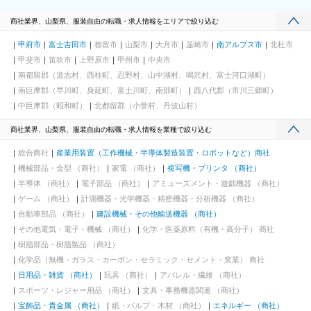
商社業界、山梨県、服装自由の転職・求人情報をエリアで絞り込む
甲府市
富士吉田市
都留市
山梨市
大月市
韮崎市
南アルプス市
北杜市
甲斐市
笛吹市
上野原市
甲州市
中央市
南都留郡（道志村、西桂町、忍野村、山中湖村、鳴沢村、富士河口湖町）
南巨摩郡（早川町、身延町、富士川町、南部町）
西八代郡（市川三郷町）
中巨摩郡（昭和町）
北都留郡（小菅村、丹波山村）
商社業界、山梨県、服装自由の転職・求人情報を業種で絞り込む
総合商社
産業用装置（工作機械・半導体製造装置・ロボットなど）商社
機械部品・金型 （商社）
家電 （商社）
複写機・プリンタ （商社）
半導体 （商社）
電子部品 （商社）
アミューズメント・遊戯機器 （商社）
ゲーム （商社）
計測機器・光学機器・精密機器・分析機器 （商社）
自動車部品 （商社）
建設機械・その他輸送機器 （商社）
その他電気・電子・機械 （商社）
化学・医薬原料（有機・高分子） 商社
樹脂部品・樹脂製品 （商社）
化学品（無機・ガラス・カーボン・セラミック・セメント・窯業） 商社
日用品・雑貨 （商社）
玩具 （商社）
アパレル・繊維 （商社）
スポーツ・レジャー用品 （商社）
文具・事務機器関連 （商社）
宝飾品・貴金属 （商社）
紙・パルプ・木材 （商社）
エネルギー （商社）