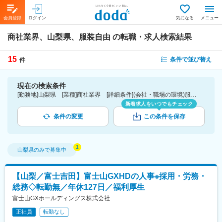
会員登録
ログイン
気になる
メニュー
商社業界、山梨県、服装自由
の転職・求人検索結果
15
条件で並び替え
件
現在の検索条件
[勤務地]山梨県 [業種]商社業界 [詳細条件](会社・職場の環境)服装自由
新着求人をいつでもチェック
条件の変更
この条件を保存
山梨県
のみで募集中
【山梨／富士吉田】富士山GXHDの人事※採用・労務・
総務◇転勤無／年休127日／福利厚生
富士山GXホールディングス株式会社
正社員
転勤なし