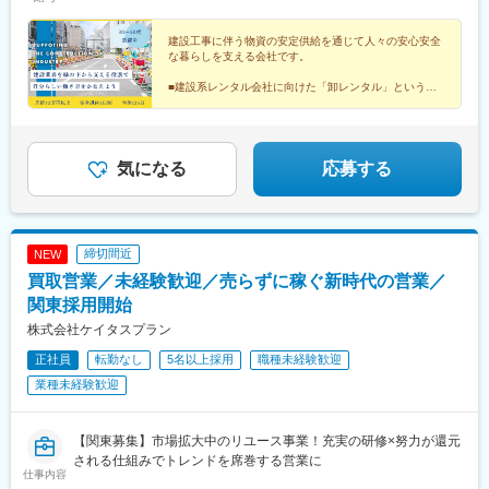
＞■川崎センター/神奈川県川崎市川崎区塩浜4-8-2■相模原センタ
ルによって当社規定により決定します◎超過分は100％支給いた
ー/神奈川県相模原市中央区田名9314＜千葉＞■千葉北センター／
します
千葉県千葉市花見川区天戸町756-4 ＜山梨＞■山梨営業所・機材セ
建設工事に伴う物資の安定供給を通じて人々の安心安全
な暮らしを支える会社です。
ンター/山梨県南アルプス市飯野2895-1＜群馬＞■太田センター/営
業所群馬県太田市末広町544‐6<愛知>■名古屋センター/愛知県海部
■建設系レンタル会社に向けた「卸レンタル」というニ
郡蟹江町西之森5-12-1
ッチ分野で成長
■取引先は法人のみ／自社勤務＆配送業務なし
■月給25万円以上・土日祝休み・年休125日 ほか
気になる
応募する
締切間近
NEW
買取営業／未経験歓迎／売らずに稼ぐ新時代の営業／
関東採用開始
株式会社ケイタスプラン
正社員
転勤なし
5名以上採用
職種未経験歓迎
業種未経験歓迎
【関東募集】市場拡大中のリユース事業！充実の研修×努力が還元
される仕組みでトレンドを席巻する営業に
仕事内容