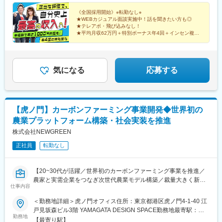
県、岐阜県、静岡県、愛知県、三重県、滋賀県、京都府、大阪
府、兵庫県、奈良県、和歌山県、鳥取県、島根県、岡山県、広島
《全国採用開始》※転勤なし※
★WEBカジュアル面談実施中！話を聞きたい方も◎
県、山口県、徳島県、香川県、愛媛県、高知県、福岡県、佐賀
★テレアポ・飛び込みなし！
県、長崎県、熊本県、大分県、宮崎県、鹿児島県、沖縄県
★平均月収62万円＋特別ボーナス年4回＋インセン複数
★未経験率99%！放置は一切ナシのチームで助け合い！
★チームワーク重視で楽しく成長！
気になる
応募する
【虎ノ門】カーボンファーミング事業開発◆世界初の
農業プラットフォーム構築・社会実装を推進
株式会社NEWGREEN
正社員
転勤なし
【20~30代が活躍／世界初のカーボンファーミング事業を推進／
農家と実需企業をつなぎ次世代農業モデル構築／裁量大きく新規
仕事内容
事業開発に挑戦可能】
■業務概要
＜勤務地詳細＞虎ノ門オフィス住所：東京都港区虎ノ門4-1-40 江
当社は、サイエンスとデジタル、現場伴走を融合した農業プラッ
戸見坂森ビル3階 YAMAGATA DESIGN SPACE勤務地最寄駅：東
トフォームを通じ、農業を「環境再生産業」へと変革する事業を
勤務地
京メトロ 日比谷線線／虎ノ門ヒルズ駅受動喫煙対策：屋内全面禁
【最寄り駅】