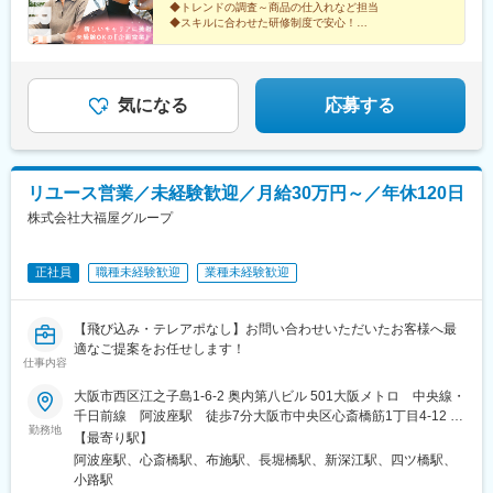
◆トレンドの調査～商品の仕入れなど担当
年収事例…年収650万円／29歳／入社1年半年収780万円／30歳／
◆スキルに合わせた研修制度で安心！
入社3年
◆年間休日123日×1日あたりの残業時間は30分以下
◆お客様の課題を一緒に解決！提案力を磨ける環境
◆20～30代活躍中
気になる
応募する
リユース営業／未経験歓迎／月給30万円～／年休120日
株式会社大福屋グループ
正社員
職種未経験歓迎
業種未経験歓迎
【飛び込み・テレアポなし】お問い合わせいただいたお客様へ最
適なご提案をお任せします！
仕事内容
大阪市西区江之子島1-6-2 奥内第八ビル 501大阪メトロ 中央線・
千日前線 阿波座駅 徒歩7分大阪市中央区心斎橋筋1丁目4-12 心
勤務地
斎橋日光ビル1F2号大阪メトロ 御堂筋線・四ツ橋線・長堀鶴見
【最寄り駅】
緑地線 心斎橋駅 徒歩3分大阪メトロ 堺筋線・長堀鶴見緑地線
阿波座駅、心斎橋駅、布施駅、長堀橋駅、新深江駅、四ツ橋駅、
長堀橋駅 徒歩7分大阪府東大阪市長堂1丁目11-1近鉄奈良線・近鉄
小路駅