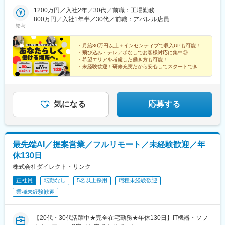
大阪線 布施駅 徒歩7分
1200万円／入社2年／30代／前職：工場勤務
800万円／入社1年半／30代／前職：アパレル店員
給与
・月給30万円以上＋インセンティブで収入UPも可能！
・飛び込み・テレアポなしでお客様対応に集中◎
・希望エリアを考慮した働き方も可能！
・未経験歓迎！研修充実だから安心してスタートできま
す！
気になる
応募する
最先端AI／提案営業／フルリモート／未経験歓迎／年
休130日
株式会社ダイレクト・リンク
正社員
転勤なし
5名以上採用
職種未経験歓迎
業種未経験歓迎
【20代・30代活躍中★完全在宅勤務★年休130日】IT機器・ソフ