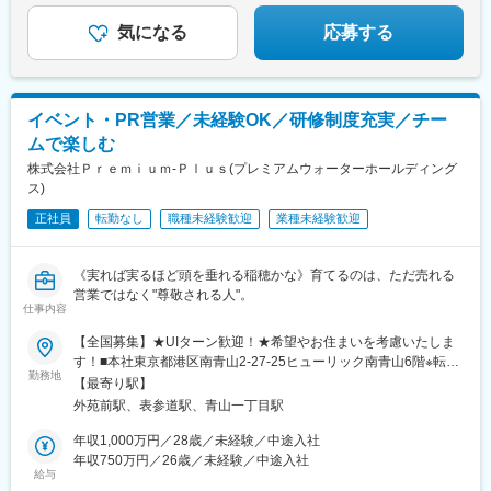
気になる
応募する
イベント・PR営業／未経験OK／研修制度充実／チー
ムで楽しむ
株式会社Ｐｒｅｍｉｕｍ‐Ｐｌｕｓ(プレミアムウォーターホールディング
ス)
正社員
転勤なし
職種未経験歓迎
業種未経験歓迎
《実れば実るほど頭を垂れる稲穂かな》育てるのは、ただ売れる
営業ではなく"尊敬される人"。
仕事内容
【全国募集】★UIターン歓迎！★希望やお住まいを考慮いたしま
す！■本社東京都港区南青山2-27-25ヒューリック南青山6階※転勤
勤務地
なし※本社に出社する必要はないため、全国各地で勤務可能です
【最寄り駅】
◎■勤務地・全国のイベント会場や大型ショッピングモール北海
外苑前駅、表参道駅、青山一丁目駅
道・東北・関東・信越（新潟・長野）・東海・九州・沖縄の会場
勤務候補地：北海道、青森県、岩手県、宮城県、秋田県、山形
年収1,000万円／28歳／未経験／中途入社
県、福島県、茨城県、栃木県、群馬県、埼玉県、千葉県、東京
年収750万円／26歳／未経験／中途入社
給与
都、神奈川県、新潟県、富山県、石川県、福井県、山梨県、長野