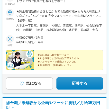
トウェアのご提案でお客様をサポート
仕事内容
★完全在宅勤務☆全国どこからでも勤務可能★もちろん転勤はナ
シ◎.｡ﾟ+..｡ ﾟ+..｡*ﾟ+☆★ 完全フルリモートで自由度MAXライフ
勤務地
★☆.｡ﾟ+..｡ ﾟ+..｡*ﾟ++:｡ 通勤時間は「ゼロ秒」！ ｡:+毎日の満員電
【最寄り駅】
車とはサヨナラ！今まで片道1時間かけていた時間は、早朝のスポ
六本木一丁目駅、篠路駅、札幌駅、青森駅、盛岡駅、仙台駅(地下
ーツジムで汗を流したり退勤後の娯楽時間を楽しんだり大切な人
鉄)、秋田駅、山形駅、福島駅(福島県)、水戸駅、前橋駅、大宮駅
との時間に大変身！お家で働けるから、急な予定やライフイベン
(埼玉県)、新千葉駅、新宿駅、新高島駅、横浜駅、新潟駅、富山
トにも柔軟に対応できちゃいます。プライベートの充実度、爆上
年収600万円／3年目
駅、北鉄金沢駅、福井城址大名町駅、甲府駅、長野駅、岐阜駅、
がり間違いなしです！+:｡ どこに住んでいても、お仕事できる。
年収350万円／1年目
静岡駅、国際センター駅、津駅、大津駅、京都駅、西梅田駅、三
給与
｡:+北海道から沖縄まで、日本全国に仲間が在籍中！「地元が大好
ノ宮駅、近鉄奈良駅、和歌山駅、鳥取駅、松江駅、岡山駅、広島
き」「U・Iターンしたい」という方も、ライフステージが変わっ
駅、新山口駅、徳島駅、高松駅(香川県)、松山市駅、高知駅、博多
ても、大好きな街で暮らしながらずっとキャリアを続けられま
★未経験からIT営業デビュー！
駅、佐賀駅、長崎駅(長崎県)、熊本駅、大分駅、宮崎駅、鹿児島中
★AIを活用した効率的な営業スタイル
す。＜本社＞〒106-0032東京都港区六本木1-4-5 アークヒルズ
央駅前駅、県庁前駅(沖縄県)、京急川崎駅、新丸子駅、武蔵小杉
★フルリモートで通勤ストレスなし
サウスタワー3F（東京メトロ南北線「六本木一丁目駅」直結）※
駅、みなとみらい駅、桜木町駅、溝の口駅、藤沢本町駅、海老名
★年休130日（2026年ベース）
転勤なし ※受動喫煙対策：屋内禁煙
★産休育休取得実績多数！男性の育休取得実績もあり
駅(相鉄・小田急)、品川駅、新橋駅、浜松町駅、田町駅(東京都)、
大崎駅、五反田駅、虎ノ門駅、赤坂駅(東京都)、日本橋駅(東京
都)、汐留駅、渋谷駅、池袋駅、原宿駅、表参道駅、中目黒駅、恵
比寿駅、海浜幕張駅、船橋駅、柏駅、松戸駅、西船橋駅、津田沼
気になる
応募する
駅、神谷町駅、さっぽろ駅、仙台駅、曽根田駅、千葉駅、新宿駅
(東京メトロ)、高島町駅、金沢駅、福井駅、名鉄岐阜駅、新静岡
駅、名鉄名古屋駅、上栄町駅、大阪梅田駅(阪神線)、三宮駅(神戸
新交通)、田中口駅、岡山駅前駅、眉山ロープウェイ山麓駅、高松
総合職／未経験から企画やマーケに挑戦／月給35万円
築港駅、高知駅前駅、祇園駅(福岡県)、長崎駅前駅、熊本駅前駅、
以上
高見橋駅、旭橋駅、川崎駅、武蔵溝ノ口駅、海老名駅(相模線)、北