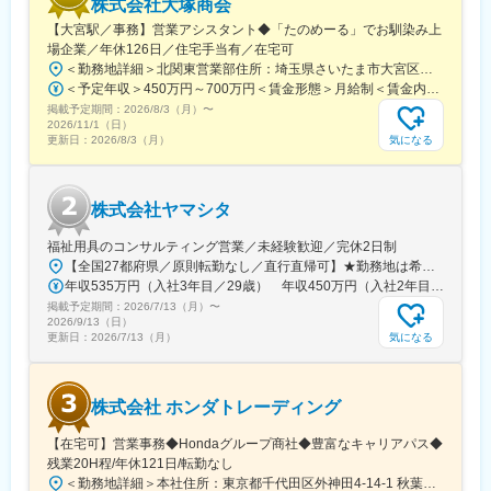
株式会社大塚商会
【大宮駅／事務】営業アシスタント◆「たのめーる」でお馴染み上
変更の範囲：会社の定める業務
場企業／年休126日／住宅手当有／在宅可
＜勤務地詳細＞北関東営業部住所：埼玉県さいたま市大宮区桜木町1-195-1 大宮ソラミチKOZ 12階受動喫煙対策：屋内全面禁煙変更の範囲：会社の定める事業所（リモートワーク含む）
＜予定年収＞450万円～700万円＜賃金形態＞月給制＜賃金内訳＞月額（基本給）：274,000円～400,000円＜月給＞274,000円～400,000円＜昇給有無＞有＜残業手当＞有＜給与補足＞※経験・スキルを考慮のうえ、当社規定にて決定■昇給：年1回■賞与：年2回（7月・12月）賃金はあくまでも目安の金額であり、選考を通じて上下する可能性があります。月給(月額)は固定手当を含めた表記です。
掲載予定期間：
2026/8/3（月）
〜
2026/11/1（日）
気になる
更新日：
2026/8/3（月）
株式会社ヤマシタ
福祉用具のコンサルティング営業／未経験歓迎／完休2日制
【全国27都府県／原則転勤なし／直行直帰可】★勤務地は希望を考慮★拠点により車通勤OK※充足状況により、ご希望の勤務地での募集が終了している場合があります。※転居を伴う転勤の有無は、半年ごとに希望を伺い、選択いただけます。■東北■・宮城県（仙台市）■関東■・東京都（東京23区など）・神奈川県（横浜市など）・埼玉県（さいたま市など）・千葉県（千葉市など）・茨城県（水戸市）・栃木県（宇都宮市／足利市）・群馬県（前橋市）■東海■・愛知県（名古屋市／豊田市／豊橋市／小牧市）・静岡県（静岡市／浜松市／沼津市／焼津市／富士市）・岐阜県（岐阜市）・三重県（四日市市）■信越・北陸■・長野県（長野市）・山梨県（甲府市）・石川県（金沢市）・富山県（富山市）・福井県（福井市）■関西■・大阪府・兵庫県（神戸市／尼崎市／姫路市）・京都府（京都市）・奈良県（奈良市／天理市）・滋賀県（大津市／彦根市）・和歌山県（和歌山市／田辺市）■中国■・広島県（広島市）・岡山県（岡山市）■四国■・香川県（高松市）■九州■・福岡県（福岡市）
年収535万円（入社3年目／29歳） 年収450万円（入社2年目／26歳）
掲載予定期間：
2026/7/13（月）
〜
2026/9/13（日）
気になる
更新日：
2026/7/13（月）
株式会社 ホンダトレーディング
【在宅可】営業事務◆Hondaグループ商社◆豊富なキャリアパス◆
残業20H程/年休121日/転勤なし
＜勤務地詳細＞本社住所：東京都千代田区外神田4-14-1 秋葉原UDX南ウイング18F勤務地最寄駅：JR山手線・総武線／秋葉原駅受動喫煙対策：屋内全面禁煙変更の範囲：会社の定める事業所（リモートワーク含む）