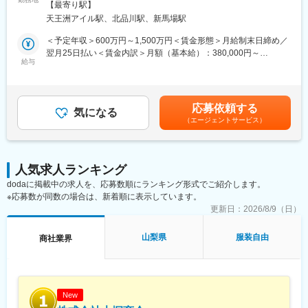
洲アイル駅受動喫煙対策：敷地内全面禁煙変更の範囲：会社が指
ドを持つメンバーで構成
【最寄り駅】
会社拡大期だからこそ、組織づくり・現場運営・体制整備に携わ
定する場所
・30代中心の若手メンバーが活躍
天王洲アイル駅、北品川駅、新馬場駅
れるので「今入ると面白い会社」です。
・経営陣も30代の子育て世代
本ポジションは、新築・大規模修繕・解体工事の建築施工管理
＜予定年収＞600万円～1,500万円＜賃金形態＞月給制末日締め／
■業務の魅力
（所長候補・マネージャー候補・施工管理者）として分譲マンシ
翌月25日払い＜賃金内訳＞月額（基本給）：380,000円～
世界的にも先駆けの事業に携われるため、社会的インパクトや成
ョン、商業施設、公共施設、データセンターなどを得意分野に合
給与
1,030,000円その他固定手当/月：40,000円＜月給＞420,000円～
長実感が大きい環境です。自ら設計した仕組みが数値成果として
わせて担当していただきます。
1,070,000円＜昇給有無＞有＜残業手当＞有＜給与補足＞※その他
可視化され、グローバル展開も視野に入っています。
現場へは直行直帰で働きやすい環境です。
固定手当：勤務地手当■昇給：年1回賃金はあくまでも目安の金額
■就業環境
であり、選考を通じて上下する可能性があります。月給(月額)は固
コアタイムなしフレックスタイム／虎ノ門オフィス／副業可／服
応募依頼する
■具体的な仕事内容：
気になる
定手当を含めた表記です。
装自由／各種福利厚生完備
（エージェントサービス）
◎品質管理、出来高管理の実施
■想定されるキャリアパス
◎原価管理とコスト管理および改善提案
新規事業開発リーダー、事業統括、海外展開責任者など多様なキ
◎工程管理とスケジュール調整、進捗管理
ャリアが描けます。
◎安全管理の実施および安全パトロール、是正対応
人気求人ランキング
◎環境対策および近隣対応の調整
変更の範囲：会社の定める業務
dodaに掲載中の求人を、応募数順にランキング形式でご紹介します。
◎施工図の確認・作成、仕様や施工手順の策定
※応募数が同数の場合は、新着順に表示しています。
◎検査対応、各種書類の作成・管理、引き渡し対応
◎経験に応じた現場統括や若手技術者の指導・育成
更新日：
2026/8/9（日）
■将来のキャリアパス：
山梨県
服装自由
商社業界
大きな裁量と適正な評価体制により、頑張りが年収に反映されや
すく、将来のキャリアを計画的に広げることができます。
◎新築～大規模修繕～解体まで一気通貫で経験できます。
◎得意分野や経験に応じて案件アサインできます。
◎単一領域ではなく、建築キャリアの幅を広げられます。
New