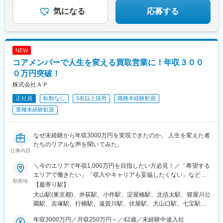
川県)、北与野駅、川越市駅、東飯能駅、御花畑駅、加茂宮駅、中
気になる
応募する
浦和駅、栄町駅(千葉県)、幕張駅、東海神駅、初富駅、茅場町駅、
赤坂見附駅、麻布十番駅、内幸町駅、東新宿駅、新宿西口駅、下
落合駅、御徒町駅、曳舟駅、東京国際クルーズターミナル駅、東
京ビッグサイト駅、不動前駅、表参道駅、代々木公園駅、東池袋
四丁目駅、京成関屋駅、府中本町駅、立川南駅、日本大通り駅、
NEW
関内駅、八丁畷駅、武蔵溝ノ口駅、柳小路駅、宮原駅、千葉中央
コアメンバーで人生を変える買取営業に！年収３００
駅
０万円突破！
株式会社ＡＰ
正社員
転勤なし
5名以上採用
職種未経験歓迎
業種未経験歓迎
なぜ未経験から年収3000万円を実現できたのか。 人生を変えた者
たちのリアルな声を聞いてみた。
仕事内容
＼今のエリアで年収1,000万円を目指したい方必見！／「希望する
エリアで働きたい」「収入やキャリアも妥協したくない」など、
勤務地
一人ひとりの希望や生活環境を伺い、最適な配属先を決定します
【最寄り駅】
◎地域に根ざして働きつつ、キャリアアップや高収入を目指せる
大山駅(東京都)、井荻駅、小作駅、淀屋橋駅、北信太駅、寝屋川公
環境をご用意しています。【本社】 大阪府大阪市中央区伏見町4
園駅、吉塚駅、行橋駅、遠賀川駅、伏屋駅、犬山口駅、七宝駅、
丁目2-7 PMO淀屋橋4階 【その他エリア】関西／東海／中国／関
和泉多摩川駅、三ツ境駅、鴨宮駅、朝霞台駅、大野原駅、東岩槻
東エリアを中心としたプロジェクト先（勤務地は、ご希望や現在
年収3000万円／月収250万円～／42歳／未経験中途入社
駅、九重駅、滑河駅、大網駅、蛍池駅、三木駅(神戸電鉄線)、山陽