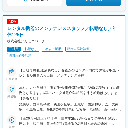
NEW
レンタル機器のメンテナンススタッフ／転勤なし／年
休125日
株式会社けんせつパーク
正社員
転勤なし
5名以上採用
職種未経験歓迎
業種未経験歓迎
【自社専属/配送業務なし】各拠点のセンター内にて弊社が取扱う
レンタル機器の入出庫・メンテナンスを担当
仕事内容
本社および各拠点（東京/神奈川/千葉/埼玉/山梨/群馬/愛知）での勤
務となります。※車・バイク通勤OK※転居を伴う転勤はありません
勤務地
★太田センター（群馬）オープニングメンバー募集中！＜東京＞■
【最寄り駅】
池袋本社/東京都豊島区南池袋2-28-14 大和証券池袋ビル7F＜埼玉
池袋駅、西高島平駅、狭山ケ丘駅、上尾駅、西浦和駅、吉川美南
＞■和光総合仮設センター/埼玉県和光市下新倉6-15■所沢センタ
駅、小島新田駅、番田駅(神奈川県)、実籾駅、塩崎駅、西小泉駅、
ー/埼玉県所沢市林2-127-1■さいたま上尾センター/埼玉県さいたま
蟹江駅、東池袋駅、都電雑司ケ谷駅
市北区別所町65-4■朝霞総合保安センター/埼玉県朝霞市大字上内
月給30万円以上＋諸手当＋賞与年2回※週休2日制の場合月給25万
間木818■三郷内装仮設センター/埼玉県三郷市上彦名54-1＜神奈川
円以上＋諸手当＋賞与年2回※完全週休2日制の場合◎経験・スキ
給与