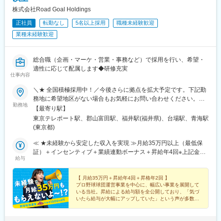
品川駅、大門駅(東京都)、三田駅(東京都)、大崎広小路駅、虎ノ門
株式会社Road Goal Holdings
ヒルズ駅、溜池山王駅、三越前駅、神泉駅、東池袋駅、明治神宮
正社員
転勤なし
5名以上採用
職種未経験歓迎
前駅、外苑前駅、代官山駅、京成船橋駅、京成西船駅、新津田沼
業種未経験歓迎
駅、北１２条駅、あおば通駅、京成千葉駅、新宿西口駅、電鉄富
山駅、七ツ屋駅、福井駅(福井県)、日吉町駅、近鉄名古屋駅、大阪
駅、三宮駅(神戸市営)、西川緑道公園駅、猿猴橋町駅、南堀端駅、
総合職（企画・マーケ・営業・事務など）で採用を行い、希望・
高知橋駅、五島町駅、二本木口駅、鹿児島中央駅、向河原駅、馬
適性に応じて配属します◆研修充実
車道駅、高津駅(神奈川県)、高輪台駅、内幸町駅、竹芝駅、霞ケ関
仕事内容
駅(東京都)、赤坂見附駅、茅場町駅、都電雑司ケ谷駅、東海神駅
＼★ 全国積極採用中！／今後さらに拠点を拡大予定です。下記勤
務地に希望地区がない場合もお気軽にお問い合わせください。≪
勤務地
希望に沿わない転勤なし ★ 東京を拠点に地方都市に貢献≫■東京
【最寄り駅】
本社／東京都江東区青海1-1-20 ダイバーシティ東京 オフィスタワ
東京テレポート駅、郡山富田駅、福井駅(福井県)、台場駅、青海駅
ー 12F■東北オフィス／福島県郡山市八山田3丁目22■北陸オフィ
(東京都)
ス／福井県福井市勝見3丁目★U・Iターン歓迎！
≪ ★未経験から安定した収入を実現 ≫月給35万円以上（最低保
証）＋インセンティブ＋業績連動ボーナス＋昇給年4回※上記金額
給与
には一律支給の固定残業代（45時間分/8万5600円～）が含まれま
す。超過分は別途支給。※最大6ヶ月の試用期間あり（期間中は月
給32万円となります/45時間分の固定残業代7万8300円～を含む/
【 月給35万円＋昇給年4回＋昇格年2回 】
プロ野球球団運営事業を中心に、幅広い事業を展開して
超過分は別途支給）。※経験や能力を考慮の上、金額を決定しま
いる当社。昇給による給与額を全公開しており、「気づ
す。
いたら給与が大幅にアップしていた」という声が多数。
使い道に困ってしまうほど、自然と稼げる会社なんで
す！