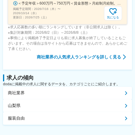
＜予定年収＞600万円～750万円＜賃金形態＞月給制月給制。賞与昨年支給実績6.7ヶ月分。＜賃金内訳＞月額（基本給）：300,000円～410,000円＜月給＞300,000円～410,000円＜昇給有無＞有＜残業手当＞有＜給与補足＞賞与は直近3年間の平均で6.5か月分支給として計算。全社平均である20時間分の時間外手当含む。時間外手当は1分単位で支給。賃金はあくまでも目安の金額であり、選考を通じて上下する可能性があります。月給(月額)は固定手当を含めた表記です。
掲載予定期間：
2026/7/16（木）
〜
2026/10/14（水）
気になる
更新日：
2026/7/25（土）
※求人応募数の多い順にランキングしています（非公開求人は除く）。
※集計対象期間：2026/8/2（日）～2026/8/8（土）
※事情により掲載終了予定日よりも前に求人募集が終了していることもご
ざいます。その場合は当サイトから応募はできませんので、あらかじめご
了承ください。
商社業界
の人気求人ランキングを詳しく見る
求人の傾向
dodaに掲載中の求人に関するデータを、カテゴリごとにご紹介します。
商社業界
山梨県
服装自由