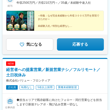
のお住まいを考慮して決定します◎）※転居を伴う転勤はありませ
年収2500万円／月収210万円～／35歳／未経験中途入社
網干駅、山城青谷駅、五位堂駅、学園前駅(奈良県)、三瀬谷駅、亀
給与
ん。
山駅(三重県)、日野駅(滋賀県)、堅田駅、近江長岡駅、宇治駅(奈良
線)、久津川駅、和歌山港駅、前橋大島駅、吉井駅(群馬県)、つく
＜特集：なぜ完全未経験から年収３０００万円を実現で
ば駅、下妻駅、高久駅、ゆいの杜東駅、西ノ口駅、磐田駅、土岐
きたのか＞
市駅、鵜沼宿駅、モレラ岐阜駅、上田駅、新居浜駅、伊予三島
駅、川之江駅、高島駅(岡山県)、早島駅、高瀬駅(香川県)、滝の茶
未経験入社／特別な経歴なし
屋駅、具同駅、あき総合病院前駅、山田西町駅、廿日市駅、広
コアメンバーで、年収１０００万円、２０００万円、３
駅、石井駅(徳島県)、阿波山川駅、南小松島駅、美川駅、野々市駅
０００万円を実現した者たち。
(ＩＲいしかわ鉄道線)、西加積駅、東野尻駅、三沢駅(青森県)、板
柳駅、脇ノ沢駅、石鳥谷駅、矢幅駅、扇田駅、十文字駅、原ノ町
人生を変えた、リアルな声を集めました。
気になる
応募する
駅、保原駅、会津若松駅、南鳥海駅、鶴岡駅、赤湯駅、卸町駅(宮
▼続きは特集記事へ▼
城県)、長町一丁目駅、くりこま高原駅、ハーモニーホール駅、奈
古駅、糸島高校前駅、石橋駅(長崎県)、松浦駅、津久見駅、浜崎
駅、天ケ瀬駅、有佐駅、南小樽駅、稲積公園駅、苫小牧駅、千歳
NEW
駅(北海道)、浦添前田駅、那覇空港駅(鉄道)、肥後橋駅、狛江駅、
経営者への提案営業／新規営業ナシ／フルリモート／
大阪空港駅(大阪モノレール)、富雄駅、芳賀台駅、安芸駅、土佐山
田駅、広電廿日市駅、上保原駅、大江橋駅、球場前駅(高知県)、山
土日祝休み
陽女学園前駅
株式会社バリュー・フロンティア
正社員
転勤なし
5名以上採用
業種未経験歓迎
◆担当エリアで既存顧客に向けたフォロー・同行営業などを担当
します◎新規テレアポ・飛び込み営業一切なし
仕事内容