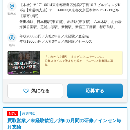
【本社】〒171-0014東京都豊島区池袋2丁目10-7 ビルディングK
7階【水道橋支店】〒113-0033東京都文京区本郷2-15-12Tsビル
勤務地
【宇都宮支店】〒321-0953栃木県宇都宮市東宿郷5丁目1-16 ルー
【最寄り駅】
セントビル2階【大阪支社】〒541-0048大阪大阪市中央区瓦町3-
飯田橋駅、日本橋駅(東京都)、赤坂駅(東京都)、六本木駅、お台場
2-7グリーンビル4F【その他関連勤務地】・関東圏内（千葉県、埼
海浜公園駅、芝浦ふ頭駅、新橋駅、新宿三丁目駅、都庁前駅、高
玉県、神奈川県、栃木県、群馬県など）・関西圏内（兵庫県、京
田馬場駅、水道橋駅、後楽園駅、上野御徒町駅、浅草駅(ＴＸ)、押
都府、奈良県、滋賀県、和歌山県など）※転勤はございません。※
年収2000万円／入社2年目／未経験／査定職
上駅、錦糸町駅、青海駅(東京都)、豊洲駅、有明駅(東京都)、亀戸
希望を100％考慮いたします。
年収1800万円／入社3年目／未経験／セールス
駅、木場駅(東京都)、天王洲アイル駅、立会川駅、大崎広小路駅、
給与
自由が丘駅、蒲田駅、流通センター駅、二子玉川駅、三軒茶屋
駅、経堂駅、渋谷駅、明治神宮前駅、原宿駅、恵比寿駅、中野駅
「これからを牽引」するビジネスパーソンに。
(東京都)、荻窪駅、池袋駅、向原駅(東京都)、都電雑司ケ谷駅、赤
分業スタイルで誰よりも稼ぐ、リユース×営業職の募
羽駅、南千住駅、東武練馬駅、光が丘駅、北千住駅、亀有駅、西
集！
葛西駅、吉祥寺駅、井の頭公園駅、三鷹駅、府中競馬正門前駅、
#関東ポジション採用再開！
調布駅、町田駅、南町田グランベリーパーク駅、豊田駅、国分寺
＃月給50万円～＋高インセン
駅、立川北駅、高松駅(東京都)、昭島駅、八王子駅、南大沢駅、多
＃平均年収1300万円over
摩センター駅、京王よみうりランド駅、武蔵引田駅、新高島駅、
＃月平均残業10h以下
横浜駅、元町・中華街駅、伊勢佐木長者町駅、神奈川駅、新横浜
＃独立＆フリーランス化も支援
気になる
応募する
駅、大倉山駅(神奈川県)、新綱島駅、センター北駅、鴨居駅、たま
プラーザ駅、長津田駅、二俣川駅、戸塚駅、上大岡駅、鳥浜駅、
緑園都市駅、京急川崎駅、川崎駅、新丸子駅、溝の口駅、向ケ丘
遊園駅、新百合ケ丘駅、橋本駅(神奈川県)、相模原駅、相模大野
締切間近
NEW
駅、汐入駅、横須賀中央駅、平塚駅、鎌倉駅、大船駅、藤沢駅、
買取営業／未経験歓迎／約6カ月間の研修／インセン毎
辻堂駅、石上駅、小田原駅、鴨宮駅、茅ケ崎駅、逗子・葉山駅、
三崎口駅、秦野駅、倉見駅、中央林間駅、伊勢原駅、海老名駅(相
月支給