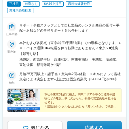
正社員
転勤なし
5名以上採用
職種未経験歓迎
■キャリア
入社直後は説明会運営、応募者連絡、入社式準備が中心です。1年
業種未経験歓迎
後は社会保険、勤怠管理、入退社手続きまで対応範囲を拡大。3年
後は採用計画の運用や年末調整、社内規程管理にも関わります。
採用だけの経験から、人事総務全般の主担当を目指せます。
サポート事務スタッフとして自社製品のレンタル商品の受付～手
配～返却などの事務サポートをお任せします
仕事内容
■就業環境
完全週休2日制で年間休日125日のため、休日を確保しやすい環境
本社および各拠点（東京/埼玉/千葉/山梨）での勤務となります。※
です。転勤はなく、富士山麓の天然水事業を支える会社で長期就
車・バイク通勤OK※転居を伴う転勤はありません＜東京＞■池袋本
業が可能。福利厚生クラブ、産休育休、育児支援、服装自由など
勤務地
社/東京都豊島区南池袋2-28-14 大和証券池袋ビル7F＜埼玉＞■和
【最寄り駅】
制度面も整っています。
光総合仮設センター/埼玉県和光市下新倉6-15■朝霞総合保安セン
池袋駅、西高島平駅、西浦和駅、吉川美南駅、実籾駅、塩崎駅、
ター/埼玉県朝霞市大字上内間木818■三郷内装仮設センター埼玉県
東池袋駅、都電雑司ケ谷駅
■企業の魅力
三郷市上彦名54-1＜千葉＞■千葉北センター/千葉県千葉市花見川
ミネラル水、ウォーターサーバー、パワエレ製品など複数事業を
区天戸町756-4＜山梨＞■山梨営業所・機材センター/山梨県南アル
月給25万円以上＋諸手当＋賞与年2回※経験・スキルによって当社
展開しています。主要取引先にイオン各社、パルシステム、ヤマ
プス市飯野2895-1
規定により決定します※上記には固定残業代（34,034円分/20時間
ダデンキがあり、金融機関との取引基盤も安定。富士吉田工場で
給与
分）を含みます※超過分は100％支給いたします
はFSSC22000を取得し、安全な天然水を届ける品質管理が強みで
す。この会社ならではの魅力は、生活に身近な商品を支える人事
本社を東京(池袋)に構え、関東エリアを中心に道路や建
総務として幅広く成長できる点です。
物などの建設工事に欠かせない物資の安定供給を担う会
社です。
＊建設系レンタル会社に向けた「卸レンタル」で成長
変更の範囲：会社の定める業務
＊オフィスから全体の円滑な運営をサポート
＊月給25万円以上・土日祝休み・年休125日等
気になる
応募する