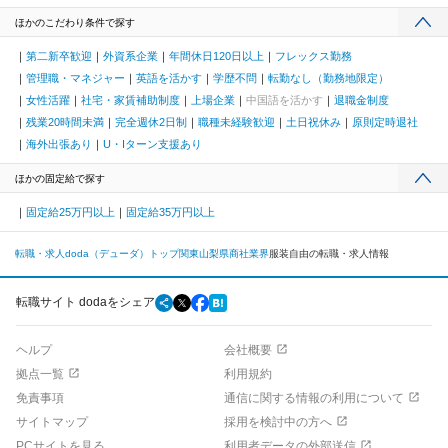
ほかのこだわり条件で探す
第二新卒歓迎
外資系企業
年間休日120日以上
フレックス勤務
管理職・マネジャー
英語を活かす
学歴不問
転勤なし（勤務地限定）
女性活躍
社宅・家賃補助制度
上場企業
中国語を活かす
退職金制度
残業20時間未満
完全週休2日制
職種未経験歓迎
土日祝休み
原則定時退社
海外出張あり
U・Iターン支援あり
ほかの固定給で探す
固定給25万円以上
固定給35万円以上
転職・求人doda（デューダ）トップ
関東
山梨県
商社業界
服装自由の転職・求人情報
転職サイト dodaをシェア
ヘルプ
会社概要
拠点一覧
利用規約
免責事項
通信に関する情報の利用について
サイトマップ
採用を検討中の方へ
PCサイトを見る
利用者データの外部送信