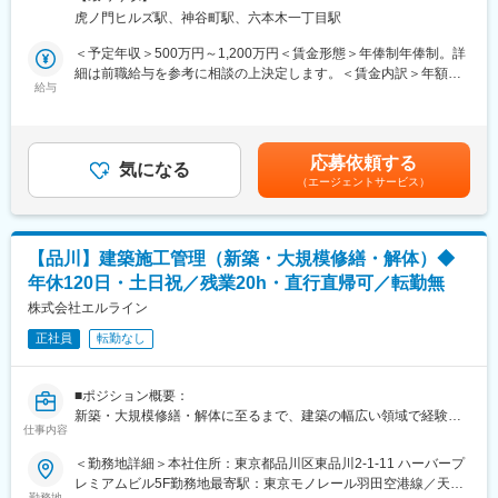
展開しています。本ポジションは、カーボンファーミング推進の
煙変更の範囲：会社の定める事業所（リモートワーク含む）
虎ノ門ヒルズ駅、神谷町駅、六本木一丁目駅
中核を担い、農家や実需企業との連携強化、節水型栽培の普及、
社会実装の仕組みづくりをリードしていただきます。
＜予定年収＞500万円～1,200万円＜賃金形態＞年俸制年俸制。詳
細は前職給与を参考に相談の上決定します。＜賃金内訳＞年額
■業務詳細
給与
（基本給）：5,000,000円～12,000,000円＜月額＞416,666円～
・農家へのNGRP導入支援：節水型栽培やカーボンファーミング
1,000,000円（12分割）＜昇給有無＞有＜残業手当＞有＜給与補
の仕組みを農家に説明し、プラットフォームへの参加を推進。デ
足＞マネージャー：800～1200万円、リーダー／メンバー：500
ジタル化や認証取得支援など、現場の伴走型サポートを実施
～700万円。前職の給与を参考にご相談させていただきます。賃
応募依頼する
・実需企業とのマッチング・アライアンス構築：食品メーカーや
気になる
金はあくまでも目安の金額であり、選考を通じて上下する可能性
（エージェントサービス）
量販店等に向けて脱炭素米の調達提案を行い、農家と実需企業の
があります。月給(月額)は固定手当を含めた表記です。
経済循環を設計
・大規模農家・農業法人への提案営業・コンサルティング：収量
保証、AI土壌分析、雑草管理DXなど節水型栽培パッケージを提案
【品川】建築施工管理（新築・大規模修繕・解体）◆
し、現場課題に合わせて最適な導入支援を担う
年休120日・土日祝／残業20h・直行直帰可／転勤無
・プラットフォームの改善・拡張：農家や実需企業からのフィー
ドバックをもとに、サービスや運用の改善提案を主導し、事業の
株式会社エルライン
0→1・1→10成長を推進
正社員
転勤なし
・農業者向けイベント企画・運営、コミュニティ形成や業界認知
拡大のためのマーケティングも担当
■扱うサービス
■ポジション概要：
NEWGREEN RICE PLATFORM（NGRP：同社の自社開発サービ
新築・大規模修繕・解体に至るまで、建築の幅広い領域で経験を
ス）、節水型栽培パッケージ、AI土壌分析等
仕事内容
活かしながら、将来的には現場統括や人財育成、事業拡大にも関
われるポジションです。上場準備・M＆A推進による成長フェーズ
＜勤務地詳細＞本社住所：東京都品川区東品川2-1-11 ハーバープ
■組織構成
の中で、施工管理として次のキャリアを築きたい方を歓迎しま
レミアムビル5F勤務地最寄駅：東京モノレール羽田空港線／天王
・事業開発、現場伴走、デジタル開発など多様なバックグラウン
す。
勤務地