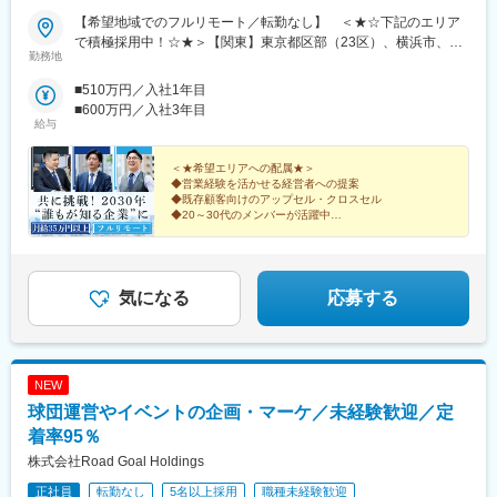
【希望地域でのフルリモート／転勤なし】 ＜★☆下記のエリア
で積極採用中！☆★＞【関東】東京都区部（23区）、横浜市、川
勤務地
崎市、さいたま市、相模原市、千葉市【中部】名古屋市、浜松
市、新潟市【北海道・東北】札幌市、仙台市【中国・九州】広島
■510万円／入社1年目
市、岡山市、福岡市、北九州市、熊本市◎上記のエリアに通える
■600万円／入社3年目
方は大歓迎です！＝＝＝日本全国希望エリアへの配属です。テレ
給与
ワークでの業務＋対面商談（直行直帰）が基本となります。商談
はオンラインで実施するケースもございます。必要な際はカーシ
＜★希望エリアへの配属★＞
ェアサービス（タイムズカー）も利用いただけます。※業務に必要
◆営業経験を活かせる経営者への提案
◆既存顧客向けのアップセル・クロスセル
な機材などは会社が支給します※居住地以外での勤務をご希望の方
◆20～30代のメンバーが活躍中
は選考時にご相談ください＝＝＝■配属エリアによっては大阪の本
◆在宅＋商談のハイブリッド勤務
社で研修や業務を行う場合もあります。※月に1回本社での社内会
◆月給35万円＋インセンティブを支給
議を実施【本社】：大阪府大阪市東淀川区東中島2-9-15 日大和生
◎事業拡大に向けた全国での増員募集！
ビル9階＜アクセス＞・大阪メトロ御堂筋線「西中島南方」駅から
気になる
応募する
徒歩10分・各線「新大阪」駅から徒歩14分
NEW
球団運営やイベントの企画・マーケ／未経験歓迎／定
着率95％
株式会社Road Goal Holdings
正社員
転勤なし
5名以上採用
職種未経験歓迎