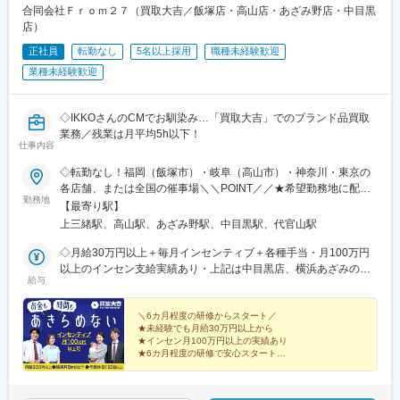
模線)、相武台前駅、大雄山駅、高座渋谷駅、相模金子駅、湯河原
合同会社Ｆｒｏｍ２７（買取大吉／飯塚店・高山店・あざみ野店・中目黒
駅、京急鶴見駅、磯子駅、本郷台駅、鷺沼駅、古淵駅、京急久里
店）
浜駅、湘南台駅、社家駅、大和駅(神奈川県)、厚木駅、座間駅、か
正社員
転勤なし
5名以上採用
職種未経験歓迎
しわ台駅、二宮駅、番田駅(神奈川県)、大宮駅(埼玉県)、さいたま
新都心駅、浦和駅、浦和美園駅、岩槻駅、川越駅、本川越駅、川
業種未経験歓迎
口駅、新井宿駅、蕨駅、所沢駅、越谷レイクタウン駅、草加駅、
春日部駅、一ノ割駅、上尾駅、熊谷駅、新座駅、狭山市駅、入間
市駅、狭山ケ丘駅、ふじみ野駅、新三郷駅、志木駅、和光市駅、
◇IKKOさんのCMでお馴染み…「買取大吉」でのブランド品買取
八潮駅、鴻巣駅、深谷駅、本庄早稲田駅、高坂駅、行田市駅、加
業務／残業は月平均5h以下！
仕事内容
須駅、南羽生駅、桶川駅、坂戸駅(埼玉県)、若葉駅、高麗川駅、飯
能駅、吉川美南駅、西武秩父駅、神保原駅、鶴瀬駅、羽貫駅、和
◇転勤なし！福岡（飯塚市）・岐阜（高山市）・神奈川・東京の
戸駅、東武動物公園駅、西大宮駅、東宮原駅、武蔵浦和駅、南大
各店舗、または全国の催事場＼＼POINT／／★希望勤務地に配属
塚駅、東川口駅、獨協大学前駅、上熊谷駅、三郷中央駅、戸田駅
勤務地
★U・Iターン歓迎★飯塚・高山はオープニングスタッフ募集★飯
【最寄り駅】
(埼玉県)、蓮田駅、白岡駅、寄居駅、葭川公園駅、海浜幕張駅、ス
塚店、高山店はマイカー通勤OK★催事担当は直行直帰OK（1）店
上三緒駅、高山駅、あざみ野駅、中目黒駅、代官山駅
ポーツセンター駅、鎌取駅、京成幕張駅、南船橋駅、海神駅、柏
舗 ※いずれかにて勤務■買取大吉 スーパー川食 食彩館 飯塚店・
駅、松戸駅、新鎌ケ谷駅、牛込神楽坂駅、三越前駅、溜池山王
福岡県飯塚市有安429-1・新飯塚駅より車で11分■買取大吉 高山
◇月給30万円以上＋毎月インセンティブ＋各種手当・月100万円
駅、六本木一丁目駅、東京テレポート駅、汐留駅、新宿御苑前
駅前店・岐阜県高山市昭和町1-320 佐古ビル1階・高山駅より徒
以上のインセン支給実績あり・上記は中目黒店、横浜あざみの店
駅、西新宿駅、西早稲田駅、春日駅(東京都)、上野広小路駅、とう
給与
歩1分■買取大吉 横浜あざみ野店 ・神奈川県横浜市青葉区あざみ
の場合※飯塚店、高山店、催事場勤務の場合は月給27万円以上＋
きょうスカイツリー駅、国際展示場駅、亀戸水神駅、五反田駅、
野1-3-3 第2金子ハイツ1F・あざみ野駅より徒歩2分■買取大吉 中
毎月インセンティブ＋各種手当になります。※給与は経験・能力を
九品仏駅、蓮沼駅、二子新地駅、西太子堂駅、千歳船橋駅、神泉
目黒駅前店東京都目黒区上目黒1-17-8 細田ビル1F・中目黒駅より
考慮の上で決定します。＼豊かな経験をお持ちの方は優遇／◇月
＼6カ月程度の研修からスタート／
駅、代官山駅、要町駅、東池袋駅、牛田駅(東京都)、府中駅(東京
★未経験でも月給30万円以上から
徒歩3分（2）催事 ※直行直帰OK■勤務エリアは全国一都三県を
給35万円以上＋毎月インセンティブ＋各種手当※給与は経験・能
都)、京王多摩川駅、立川駅、京王八王子駅、高島町駅、平沼橋
★インセン月100万円以上の実績あり
中心に、各地のスーパーマーケットや商業施設、ホームセンター
力を考慮の上で決定します。【年収例】年収1200万円／入社3年
★6カ月程度の研修で安心スタート
駅、馬車道駅、石川町駅、日ノ出町駅、綱島駅、センター南駅、
のイベントブースでのお仕事です。
目／インセンティブ月50万円以上年収550万円／入社1年目／イン
★完全週休2日・年間休日120日
武蔵小杉駅、高津駅(神奈川県)、登戸駅、横須賀駅、緑町駅、北茅
★原則定時退社！残業は月平均5h以下
センティブ月10万円以上／未経験スタート
ケ崎駅、逗子駅、海老名駅(相鉄・小田急)、鶴見駅、入谷駅(神奈
★「買取大吉」の圧倒的な信頼感