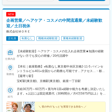
NEW
企画営業／ヘアケア・コスメの中間流通業／未経験歓
迎／土日祝休
株式会社ＭＯＲＥ
正社員
転勤なし
職種未経験歓迎
業種未経験歓迎
【未経験歓迎】ヘアケア・コスメの仕入れ企画営業★知識や経験
がない方でも安心の研修／20代活躍中
仕事内容
【本社｜銀座勤務】※転勤なし東京都中央区京橋2-11-5 パインセ
ントラルビル401※全国からの勤務も可能です…アクセス…・都営
勤務地
浅草線「宝町駅」より徒歩30秒・東京メトロ銀座線「京橋駅」よ
【最寄り駅】
り徒歩3分・東京メトロ有楽町線「銀座一丁目駅」より徒歩8分・
宝町駅(東京都)、京橋駅(東京都)、銀座一丁目駅
JR各線「八丁堀駅」より徒歩8分・各線「東京駅」より徒歩8分
月給30万円～60万円＋賞与年1回※経験や能力を考慮し決定いたし
ます。※上記には固定残業代（30時間分／月4万5975円以上）を含
給与
みます。時間超過分は別途支給します。＼成果を正当に評価に反
映／明瞭な人事考課制度により、成果を正当に評価します。取引
の粗利が評価のポイントとなります。未経験入社でも早い方だと3
＼ 世の中の”もっと”を実現できる存在へ ／
ヵ月から昇給可能◎★MOREに転職した多くの先輩が年収UP！…