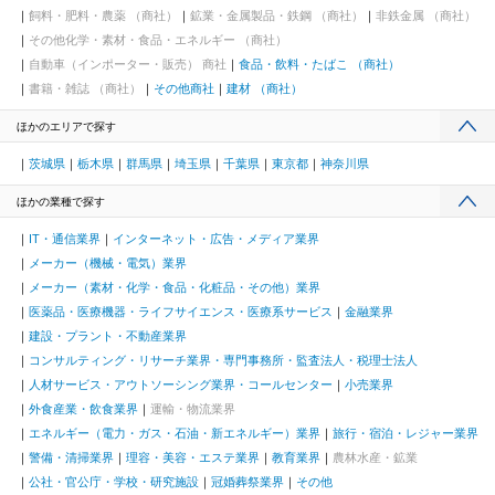
飼料・肥料・農薬 （商社）
鉱業・金属製品・鉄鋼 （商社）
非鉄金属 （商社）
その他化学・素材・食品・エネルギー （商社）
自動車（インポーター・販売） 商社
食品・飲料・たばこ （商社）
書籍・雑誌 （商社）
その他商社
建材 （商社）
ほかのエリアで探す
茨城県
栃木県
群馬県
埼玉県
千葉県
東京都
神奈川県
ほかの業種で探す
IT・通信業界
インターネット・広告・メディア業界
メーカー（機械・電気）業界
メーカー（素材・化学・食品・化粧品・その他）業界
医薬品・医療機器・ライフサイエンス・医療系サービス
金融業界
建設・プラント・不動産業界
コンサルティング・リサーチ業界・専門事務所・監査法人・税理士法人
人材サービス・アウトソーシング業界・コールセンター
小売業界
外食産業・飲食業界
運輸・物流業界
エネルギー（電力・ガス・石油・新エネルギー）業界
旅行・宿泊・レジャー業界
警備・清掃業界
理容・美容・エステ業界
教育業界
農林水産・鉱業
公社・官公庁・学校・研究施設
冠婚葬祭業界
その他