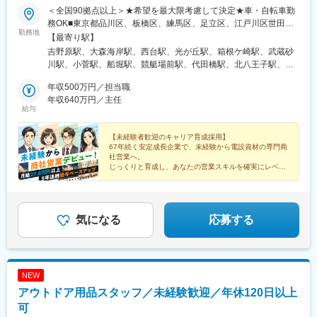
＜全国90拠点以上＞★希望を最大限考慮して決定★車・自転車勤
務OK■東京都品川区、板橋区、練馬区、足立区、江戸川区世田谷
勤務地
区、文京区、西多摩郡、立川市、府中市八王子市、西東京市■神奈
【最寄り駅】
川県横浜市、相模原市、大和市、厚木市小田原市（2026年10月
吉野原駅、大森海岸駅、西台駅、光が丘駅、箱根ケ崎駅、武蔵砂
OPEN予定）■埼玉県さいたま市、熊谷市、川越市、川口市、草加
川駅、小菅駅、船堀駅、競艇場前駅、代田橋駅、北八王子駅、春
市幸手市、鶴ヶ島市、三郷市、鴻巣市、春日部市東松山市、狭山
日駅(東京都)、田無駅、橋本駅(神奈川県)、新綱島駅、つきみ野
市、深谷市、富士見市、所沢市秩父市、飯能市、越谷市、朝霞市■
年収500万円／担当職
駅、社家駅、沼津駅、東中山駅、柏の葉キャンパス駅、新松戸
千葉県柏市、松戸市、千葉市、木更津市■群馬県前橋市、桐生市、
年収640万円／主任
駅、市役所前駅(千葉県)、上総清川駅、原市駅、石原駅(埼玉県)、
給与
高崎市、太田市、藤岡市館林市、渋川市、伊勢崎市■栃木県宇都宮
本川越駅、鳩ケ谷駅、獨協大学前駅、幸手駅、若葉駅、三郷駅(埼
市、矢板市、栃木市■茨城県古河市、筑西市、龍ケ崎市、常総市、
玉県)、鴻巣駅、北春日部駅、東松山駅、与野駅、狭山市駅、深谷
水戸市神栖市、日立市、土浦市、石岡市、ひたちなか市北茨城市■
【未経験者歓迎のキャリア育成採用】
駅、鶴瀬駅、東所沢駅、大野原駅、飯能駅、北越谷駅、北朝霞
67年続く安定成長企業で、未経験から電設資材の専門商
静岡県沼津市■山梨県甲府市、富士吉田市■長野県佐久市、上田
駅、片貝駅、新桐生駅、高崎問屋町駅、太田駅(群馬県)、群馬藤岡
社営業へ。
市、駒ヶ根市、松本市、長野市諏訪市、木曽郡■新潟県長岡市■福
駅、茂林寺前駅、渋川駅、伊勢崎駅、新前橋駅、鶴田駅、清陵高
じっくりと育成し、あなたの営業スキルを確実にレベル
島県郡山市、いわき市、福島市■宮城県仙台市■愛知県名古屋市■
アップさせます！
校前駅、矢板駅、大平下駅、古河駅、川島駅、竜ケ崎駅、北水海
岐阜県中津川市（2027年4月OPEN予定）
道駅、偕楽園駅、笹川駅、大甕駅、土浦駅、高浜駅(茨城県)、佐和
★年間休日128日（2026年度）
駅、磯原駅、国母駅、富士山駅、岩村田駅、上田駅、小町屋駅、
★賞与平均4.5カ月（2025年度実績）
南松本駅、長野駅、茅野駅、南木曽駅、北長岡駅、郡山富田駅、
気になる
応募する
湯本駅、六丁の目駅、上社駅、戸塚駅、宇都宮駅、卸町駅、下曽
我駅、美乃坂本駅、大森駅(東京都)、武蔵野台駅、明大前駅、本郷
三丁目駅、下総中山駅、幸谷駅、千葉みなと駅、東大前駅、新千
葉駅
NEW
アウトドア用品スタッフ／未経験歓迎／年休120日以上
可