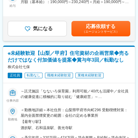
月額（基本給）：190,000円～230,240円＜月給＞190,000円～
お仕事内容については周囲が丁寧に指導いたしますので、事前に
給与
230,240円＜昇給有無＞有＜残業手当＞有＜給与補足＞※経験・能
必要な知識や資格はありません。安心してお仕事に取り組める環
力などを考慮した上で応相談■賞与：年3回（夏、冬、決算）※過
境です。
去実績1.5か月分■昇給：年1回賃金はあくまでも目安の金額であ
り、選考を通じて上下する可能性があります。月給(月額)は固定手
応募依頼する
■当社の特徴：
気になる
当を含めた表記です。
（エージェントサービス）
・協会けんぽと協働で「健康事業所宣言」をしており、さまざま
な健康への取り組みが評価され、第1回甲府市健康チャレンジ表彰
で奨励賞を受賞するなど、全社員の健康促進に積極的に取り組む
「健康経営」を進めています。
※未経験歓迎【山梨／甲府】住宅資材の企画営業◆売る
・企業主導型保育園「なないろ保育園」を運営し、育児をしなが
だけではなく付加価値を提案◆賞与年3回／転勤なし
ら働く社員の持続可能なワークライフバランスの実現を目指して
います。
株式会社七保
・木造建築を通じて地球温暖化防止に貢献している点、社員のワ
正社員
転勤なし
職種未経験歓迎
業種未経験歓迎
ークライフバランスを充実させる取り組みを行っている点、が評
価され、山梨県（第1期やまなしSDGｓ推進企業）と甲府市（第1
期甲府市SDGｓ推進パートナー）から、SDGｓに積極的に取り組
～託児施設「なないろ保育園」利用可能／40代も活躍中／全社員
む企業として認定されています。
の健康促進に積極的に取り組む「健康経営」～
仕事内容
変更の範囲：無
■業務内容：
＜勤務地詳細＞本社住所：山梨県甲府市向町296 受動喫煙対策：
工務店様に、住宅建材、住宅用サッシ、住宅設備機器、外装材な
屋内全面禁煙変更の範囲：会社の定める事業所
どの住宅資材の流通・販売を行うお仕事です。
勤務地
【最寄り駅】
付き合いの長い既存のお客様を中心とした法人向け営業なので、
酒折駅、石和温泉駅、善光寺駅
個人向け飛び込み営業はありません。また、商品を売るだけでは
なく、工務店様の仕事に役立つプラスアルファの付加価値（法改
＜予定年収＞320万円～474万円＜賃金形態＞月給制＜賃金内訳＞