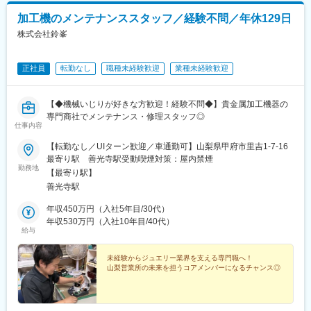
加工機のメンテナンススタッフ／経験不問／年休129日
株式会社鈴峯
正社員
転勤なし
職種未経験歓迎
業種未経験歓迎
【◆機械いじりが好きな方歓迎！経験不問◆】貴金属加工機器の
専門商社でメンテナンス・修理スタッフ◎
仕事内容
【転勤なし／UIターン歓迎／車通勤可】山梨県甲府市里吉1-7-16
最寄り駅 善光寺駅受動喫煙対策：屋内禁煙
勤務地
【最寄り駅】
善光寺駅
年収450万円（入社5年目/30代）
年収530万円（入社10年目/40代）
給与
未経験からジュエリー業界を支える専門職へ！
山梨営業所の未来を担うコアメンバーになるチャンス◎