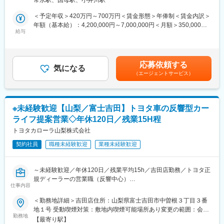
徐々に担当範囲を広げながら、製品の量産立上げに関わる中核メ
／高所作業車などの様々な資格を会社負担で取得できます。（合
ンバーへと成長していただくことを期待しています。その過程
＜予定年収＞420万円～700万円＜賃金形態＞年俸制＜賃金内訳＞
否関わらず）
で、技術・品質・コストのバランスを意識した課題解決力を身に
年額（基本給）：4,200,000円～7,000,000円＜月額＞350,000円
つけていただきます。将来的には、新製品開発の初期検討から関
給与
～583,333円（12分割）＜昇給有無＞有＜残業手当＞有＜給与補
■社長のお人柄：
われる人材としての活躍を目指していただきます。
足＞■別途インセンティブ：10%賃金はあくまでも目安の金額であ
口数は少ないですが、とても優しく社員想いの社長についていき
り、選考を通じて上下する可能性があります。月給(月額)は固定手
たい想いでご入社された方も多いです。
■当社について：
当を含めた表記です。
応募依頼する
ロード・ジャパン・インクは、ものづくりを支える製品や技術を
気になる
■当社の魅力：
（エージェントサービス）
提供している会社です。主に、部品をしっかり固定するための接
創業から48年の実績があり、多くのお客様からご依頼を頂いてお
着剤やコーティング剤、熱をコントロールする材料、機械を正確
ります。クレーンを設置した後は、１年以内ごとに１回及び１ヶ
に動かすための装置などを扱っています。
月以内ごとに１回、所定の項目について、定期に自主検査を行う
世界中にある開発・製造拠点と連携し、日本のお客様に品質の高
ことが義務づけられており、定期的にお取引先からのお問い合わ
※未経験歓迎【山梨／富士吉田】トヨタ車の反響型カー
い製品と分かりやすい技術サポートを提供している点が特長で
せも頂いております。また、他社が出来ない難しい工事を数多く
ライフ提案営業◇年休120日／残業15H程
す。自動車や航空機、工場設備、エネルギー分野など、安全性や
経験していることもあり、競合が少ないのも特徴です。
信頼性が重要な現場で幅広く使われています。長年の経験を生か
トヨタカローラ山梨株式会社
し、お客様の困りごとを解決しながら、社会の発展を支えている
変更の範囲：会社の定める業務
契約社員
職種未経験歓迎
業種未経験歓迎
会社です。
■業務内容：
～未経験歓迎／年休120日／残業平均15h／吉田店勤務／トヨタ正
1. 新製品の立上げ（プロセス開発）
規ディーラーの営業職（反響中心）
・新製品を量産するための製造方法の検討・設計
仕事内容
・試作品の評価を通じた条件の最適化
■業務内容：
＜勤務地詳細＞吉田店住所：山梨県富士吉田市中曽根３丁目３番
・課題の洗い出しと改善の実施
昭和37年の創業以来、地域に根ざしたトヨタ車の販売を行い、県
地１号 受動喫煙対策：敷地内喫煙可能場所あり変更の範囲：会社
・作業手順書・工程仕様書の作成
内トップディーラーをめざして安定成長を続ける当社にて、営業
勤務地
の定める事業所
・海外工場の立上げサポート
【最寄り駅】
職を募集いたします。未経験の方でも挑戦しやすい教育体制と、