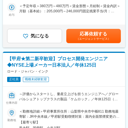
会社に出社後、社用車にて現場へ向かいます。（点検の場合は2，
＜予定年収＞380万円～480万円＜賃金形態＞月給制＜賃金内訳＞
3件複数現場を回ります）その後、社内へ戻り事務作業を行い退社
月額（基本給）：205,000円～246,000円固定残業手当/月：
します。
給与
54,000円～74,000円（固定残業時間35時間0分/月）超過した時間
外労働の残業手当は追加支給＜月給＞259,000円～320,000円（一
■業務の特徴：
律手当を含む）＜昇給有無＞有＜残業手当＞有＜給与補足＞※経
・1日あたり3件程のメンテナンスを行います。緊急時の対応もあ
験・スキルを考慮のうえ、当社規定にて決定■昇給：1月あたり
応募依頼する
りますが、夜間は受け付けていないため、プライベートとの両立
気になる
2,000円～10,000円（前年度実績）■賞与：年3回（7月・9月・12
（エージェントサービス）
が可能です。
月）■モデル年収：入社2年目年収420万円入社7年目年収550万円
・顧客先は基本的に各営業所から1時間以内のため出張はございま
賃金はあくまでも目安の金額であり、選考を通じて上下する可能
せん。
性があります。月給(月額)は固定手当を含めた表記です。
・機械と電気の両方の知見が必要とされる業務となりますが、教
【甲府★第二新卒歓迎】プロセス開発エンジニア
育体制が整っているため、機械もしくは電気のどちらか一方の経
◆NYSE上場メーカー日本法人／年休125日
験しかない方も、ご自身の領域を広げスキルアップしていくこと
が可能です。
ロード・ジャパン・インク
正社員
職種未経験歓迎
■教育体制／スキルアップ：
・入社後は最低1年間は先輩社員と一緒に点検等行いますので、ま
ずはしっかり業務を理解して頂けます。
～評価からスタートし、量産立上げを担うエンジニアへ／グロー
中途で入社した社員も1年程で一人立ちしていっております。少人
バルシェアトップクラスの製品「ケムロック」／年休125日（土
数で教える環境があるので分からない事もすぐに聞ける環境で
仕事内容
日祝休み）～
す。現場で実践しながら徐々にスキル習得を図っていただきま
＜勤務地詳細＞甲府事業所住所：山梨県中央市中楯811 勤務地最
す。
■ミッション：
寄駅：JR中央本線／甲府駅受動喫煙対策：屋内全面禁煙変更の範
・負担の少ない作業からお任せしていきます。一般的なドライバ
入社後は、先輩のサポートを受けながら評価やデータ整理、改善
勤務地
囲：会社の定める事業所
ーを使用するのですぐに慣れていただけると思います。
【最寄り駅】
業務からスタートしていただきます。業務を通じて経験を積み、
・各種資格取得支援制度により、入社後にクレーン運転士／玉掛
常永駅、国母駅、小井川駅