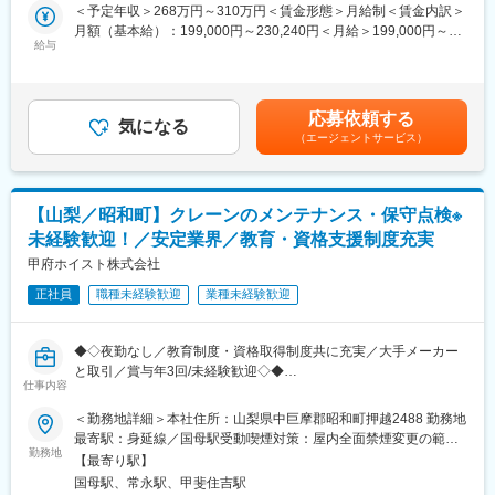
事です。
＜予定年収＞268万円～310万円＜賃金形態＞月給制＜賃金内訳＞
先輩、上司が時間をかけて丁寧に指導しますので安心してお仕事
月額（基本給）：199,000円～230,240円＜月給＞199,000円～
に取り組むことができます。また、先輩も多くおり、和気あいあ
給与
230,240円＜昇給有無＞有＜残業手当＞有＜給与補足＞※経験・能
いとした雰囲気です。
力などを考慮した上で応相談■賞与：年3回（夏、冬、決算）※過
去実績1.5か月分■昇給：年1回賃金はあくまでも目安の金額であ
■当社の特徴：
り、選考を通じて上下する可能性があります。月給(月額)は固定手
応募依頼する
・協会けんぽと協働で「健康事業所宣言」をしており、さまざま
気になる
当を含めた表記です。
（エージェントサービス）
な健康への取り組みが評価され、第1回甲府市健康チャレンジ表彰
で奨励賞を受賞するなど、全社員の健康促進に積極的に取り組む
「健康経営」を進めています。
・企業主導型保育園「なないろ保育園」を運営し、育児をしなが
【山梨／昭和町】クレーンのメンテナンス・保守点検※
ら働く社員の持続可能なワークライフバランスの実現を目指して
未経験歓迎！／安定業界／教育・資格支援制度充実
います。
・木造建築を通じて地球温暖化防止に貢献している点、社員のワ
甲府ホイスト株式会社
ークライフバランスを充実させる取り組みを行っている点、が評
正社員
職種未経験歓迎
業種未経験歓迎
価され、山梨県（第1期やまなしSDGｓ推進企業）と甲府市（第1
期甲府市SDGｓ推進パートナー）から、SDGｓに積極的に取り組
む企業として認定されています。
◆◇夜勤なし／教育制度・資格取得制度共に充実／大手メーカー
と取引／賞与年3回/未経験歓迎◇◆
変更の範囲：無
仕事内容
■業務内容：
＜勤務地詳細＞本社住所：山梨県中巨摩郡昭和町押越2488 勤務地
製造工場などで使用されているクレーンの販売／施工／点検／修
最寄駅：身延線／国母駅受動喫煙対策：屋内全面禁煙変更の範
理などを行っている当社にて、クレーンの保守点検／メンテナン
勤務地
囲：会社の定める事業所
【最寄り駅】
ス業務を担当して頂きます。契約先の顧客との定期点検及び緊急
国母駅、常永駅、甲斐住吉駅
時の修理が主な業務となります。