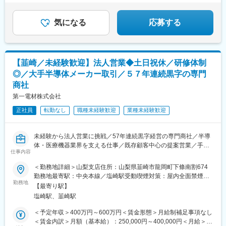
気になる
応募する
【韮崎／未経験歓迎】法人営業◆土日祝休／研修体制
◎／大手半導体メーカー取引／５７年連続黒字の専門
商社
第一電材株式会社
正社員
転勤なし
職種未経験歓迎
業種未経験歓迎
未経験から法人営業に挑戦／57年連続黒字経営の専門商社／半導
体・医療機器業界を支える仕事／既存顧客中心の提案営業／手厚
仕事内容
い育成体制／大手メーカー取引多数／自社工場保有の独自価値
■業務内容：
＜勤務地詳細＞山梨支店住所：山梨県韮崎市龍岡町下條南割674
日本を代表する半導体製造装置メーカーや医療機器メーカーを中
勤務地最寄駅：中央本線／塩崎駅受動喫煙対策：屋内全面禁煙変
心とした企業様に各企業の装置にあわせたオーダーメイドケーブ
勤務地
更の範囲：無
【最寄り駅】
ルをご提案し、納品する提案型ソリューション営業を行って頂き
塩崎駅、韮崎駅
ます。※既存中心で、新規は既存顧客からのご紹介のため、テレア
ポや飛び込みは一切無し
＜予定年収＞400万円～600万円＜賃金形態＞月給制補足事項なし
＜賃金内訳＞月額（基本給）：250,000円～400,000円＜月給＞