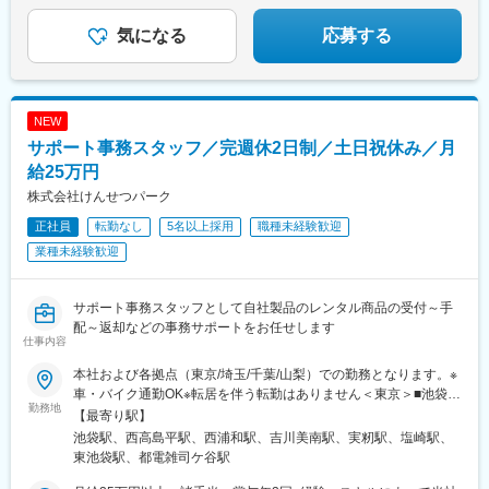
気になる
応募する
NEW
サポート事務スタッフ／完週休2日制／土日祝休み／月
給25万円
株式会社けんせつパーク
正社員
転勤なし
5名以上採用
職種未経験歓迎
業種未経験歓迎
サポート事務スタッフとして自社製品のレンタル商品の受付～手
配～返却などの事務サポートをお任せします
仕事内容
本社および各拠点（東京/埼玉/千葉/山梨）での勤務となります。※
車・バイク通勤OK※転居を伴う転勤はありません＜東京＞■池袋本
勤務地
社/東京都豊島区南池袋2-28-14 大和証券池袋ビル7F＜埼玉＞■和
【最寄り駅】
光総合仮設センター/埼玉県和光市下新倉6-15■朝霞総合保安セン
池袋駅、西高島平駅、西浦和駅、吉川美南駅、実籾駅、塩崎駅、
ター/埼玉県朝霞市大字上内間木818■三郷内装仮設センター埼玉県
東池袋駅、都電雑司ケ谷駅
三郷市上彦名54-1＜千葉＞■千葉北センター/千葉県千葉市花見川