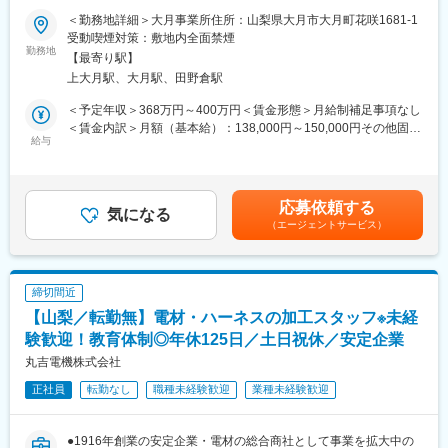
■職務内容：
・訪問するお客様は山梨県内がメインです。
＜勤務地詳細＞大月事業所住所：山梨県大月市大月町花咲1681-1
パソコン、通信インフラ機器などに使用されるプラスチック部品
・社有車（ハイエースや軽トラック）で訪問し、商品を持ち帰っ
受動喫煙対策：敷地内全面禁煙
を中心とした製品の営業をお任せ。基本的に既存顧客を対象と
勤務地
てくることもあります。
【最寄り駅】
し、製品の販売から新製品の企画提案までを担当します。
上大月駅、大月駅、田野倉駅
1日に1～3件程度の訪問を行い、顧客の設計担当や購買担当と連
■組織構成：
携しながら、ニーズに合った製品を提案・納品します。
・営業担当：15名（60歳と30代・40代が半数ずつ）
＜予定年収＞368万円～400万円＜賃金形態＞月給制補足事項なし
＜顧客例＞富士通、ファナック、日立製作所、三菱電機、古河電
・野菜部と果実部で分かれており、その中でも商品ごとに担当制
＜賃金内訳＞月額（基本給）：138,000円～150,000円その他固定
気工業、コニカミノルタ、富士電機、ニコン、荏原製作所、牧野
給与
となっています。
手当/月：46,000円～50,000円固定残業手当/月：46,000円～
フライス製作所
50,000円（固定残業時間30時間0分/月）超過した時間外労働の残
■教育研修：
業手当は追加支給＜月給＞230,000円～250,000円（一律手当を含
■具体的には
・未経験の方はまずは商品の知識と業務の流れを覚えて頂くた
む）＜昇給有無＞有＜残業手当＞有＜給与補足＞※給与詳細は、経
応募依頼する
・IT機器メーカーへの定期訪問活動、新規製品のご案内
気になる
め、OJTにて教育致します。
験・能力等を考慮し決定します。■昇給：年1回■賞与：年2回（6
（エージェントサービス）
・顧客のヒアリングを踏まえて見積書作成 、販売価格の決定
・フォークリフト免許をお持ちでない方は、入社してから取得頂
月、12月）※過去実績…4ヶ月分■モデル年収：・年収520万円／
※新規の顧客開拓ではなく、関係性のある企業様へ関係構築がメイ
きます。
32歳 営業リーダー 経験7年賃金はあくまでも目安の金額であり、
ン（飛び込み＆新規テレアポなし）ご要望/お困りをヒアリング、
選考を通じて上下する可能性があります。月給(月額)は固定手当を
寄り添ってご提案していくスタイルです★営業事務のサポートが
■当社・業務の特徴
含めた表記です。
締切間近
あり、営業に専念することができます
・山梨県産をはじめ全国各地の野菜・くだものを販売しており、
【山梨／転勤無】電材・ハーネスの加工スタッフ※未経
お客様のニーズに合わせた規格での加工も社内で行っています。
■業務の特徴
験歓迎！教育体制◎年休125日／土日祝休／安定企業
・業務開始は早いですが終業が14時半で、繁忙期でも16時には帰
・顧客と信頼関係により、顧客が新製品を開発する際には、プロ
宅できるため、家族との時間を確保できます！小さいお子さんが
丸吉電機株式会社
ジェクトの早期フェーズから相談を受ける事も有ります。
いる社員も多く、家庭との両立がしやすい環境です。
正社員
転勤なし
職種未経験歓迎
業種未経験歓迎
新製品開発のプロジェクトに早期から参画し、営業と設計が一体
となって顧客のニーズを共有しながら新製品を作り上げる醍醐味
があります。
●1916年創業の安定企業・電材の総合商社として事業を拡大中の
・事務担当者のサポートがあり、営業に専念することができま