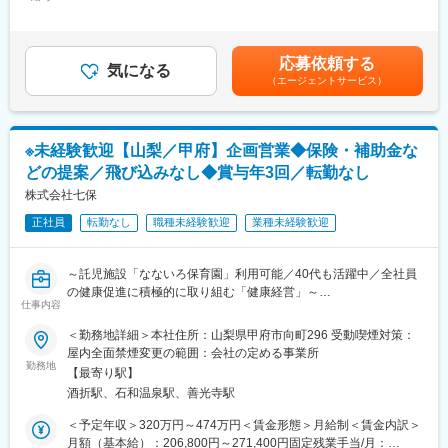
307,000円＜昇給有無＞有＜残業手当＞有＜給与補足＞※職歴・能
メーカーから商品を預かり、温度帯ごとに仕分・品質管理を行
・商材：キッチン・ユニットバス・住宅設備
力により変動します※年収は残業20時間／月分が含まれておりま
い、毎日欠かさず店舗へ届けることで、コンビニの安定運営を支
す■昇給：年1回■賞与：年2回（6月・12月）※基準支給月数5.3ヶ
えています。
【電気資材部門】
月分賃金はあくまでも目安の金額であり、選考を通じて上下する
応募依頼する
戸建てから集合住宅まで幅広く対応
気になる
可能性があります。月給(月額)は固定手当を含めた表記です。
（エージェントサービス）
■業務内容
・顧客：電気工事会社向け
共同配送センターで人・商品・車両を動かす“司令塔”として、作業
・商材：照明・電線・空調設備など
をするのではなく、全体の流れを見てスムーズに進むように整え
る、物流管理業務をお任せします
【設備・土木部門】
※未経験歓迎【山梨／甲府】企画営業◆保険・補助金な
〈業務詳細〉
大型施設・社会インフラ案件にも携われる
どの提案／飛び込みなし◆賞与年3回／転勤なし
・配送管理：商品が時間通り店舗に届くよう確認・調整
・顧客：サブコン・土木工事会社向け
・仕分け管理：現場の作業が効率よく進むよう改善
株式会社七保
・商材：空調・給排水・インフラ資材
・在庫管理：不足や余りが出ないよう数量をチェック
正社員
転勤なし
職種未経験歓迎
業種未経験歓迎
・品質管理：温度や衛生状態の確認
■当社の特徴：
・改善業務：困りごとを見つけて解決方法を考える
・セディアグループの中核企業として、多彩な商品の卸・流通事
業を展開。生活インフラを支える「水と住まいの専門商社」
～託児施設「なないろ保育園」利用可能／40代も活躍中／全社員
■当社・当求人の魅力：
・直近10年で売上1,000億円以上成長！15期連続増収・6期連続増
の健康促進に積極的に取り組む「健康経営」～
”物流管理”と聞くと固定化された業務をイメージされるかもしれま
益の安定基盤を持つ
仕事内容
せんが、
・3,500社以上のメーカーと取引し、業界トップクラスの商品ライ
■業務内容：
＜勤務地詳細＞本社住所：山梨県甲府市向町296 受動喫煙対策：
日々変化する物流に対応するための『改善』と『工夫』も重要な
ンナップ
既存のお客様である工務店様に損害保険や工事保険を提案した
屋内全面禁煙変更の範囲：会社の定める事業所
ミッションです。
・全国628拠点／社員数5,600名以上のスケールでありつつ、地域
り、施主様に火災保険を提案したりする保険業務と、住宅に関す
勤務地
秒単位で作業効率を高めること、スタッフの負担を減らす工夫な
【最寄り駅】
に根差したネットワークで、地域に最適な営業戦略を展開。
る様々な補助金関係につき工務店様にお知らせする補助金関連業
ど、あなたの改善策が全国のセンターで運用されることも…！
酒折駅、石和温泉駅、善光寺駅
務が主なお仕事です。（飛び込み営業はありません。）
私たちと一緒に、些細な気づきから社会課題を解決していきまし
先輩、上司が丁寧に指導するので、安心して仕事に取り組むこと
＜予定年収＞320万円～474万円＜賃金形態＞月給制＜賃金内訳＞
ょう！
ができます。また、仕事を通して専門性が身につくため、プロフ
月額（基本給）：206,800円～271,400円固定残業手当/月：