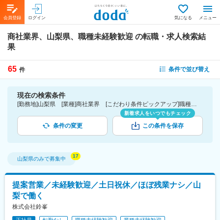
会員登録
ログイン
気になる
メニュー
商社業界、山梨県、職種未経験歓迎
の転職・求人検索結
果
65
条件で並び替え
件
現在の検索条件
[勤務地]山梨県 [業種]商社業界 [こだわり条件ピックアップ]職種未経験歓迎 [詳細条件](募集・採用情報)職種未経験歓迎
新着求人をいつでもチェック
条件の変更
この条件を保存
山梨県
のみで募集中
提案営業／未経験歓迎／土日祝休／ほぼ残業ナシ／山
梨で働く
株式会社鈴峯