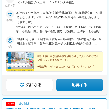
レンタル機器の入出庫・メンテナンスを担当
仕事内容
本社および各拠点（東京/神奈川/千葉/埼玉/山梨/群馬/愛知）での勤
務となります。※車・バイク通勤OK※転居を伴う転勤はありません
勤務地
★太田センター（群馬）オープニングメンバー募集中！＜東京＞■
【最寄り駅】
池袋本社/東京都豊島区南池袋2-28-14 大和証券池袋ビル7F＜埼玉
池袋駅、西高島平駅、狭山ケ丘駅、上尾駅、西浦和駅、吉川美南
＞■和光総合仮設センター/埼玉県和光市下新倉6-15■所沢センタ
駅、小島新田駅、番田駅(神奈川県)、実籾駅、塩崎駅、西小泉駅、
ー/埼玉県所沢市林2-127-1■さいたま上尾センター/埼玉県さいたま
蟹江駅、東池袋駅、都電雑司ケ谷駅
市北区別所町65-4■朝霞総合保安センター/埼玉県朝霞市大字上内
月給30万円以上＋諸手当＋賞与年2回※週休2日制の場合月給25万
間木818■三郷内装仮設センター/埼玉県三郷市上彦名54-1＜神奈川
円以上＋諸手当＋賞与年2回※完全週休2日制の場合◎経験・スキ
給与
＞■川崎センター/神奈川県川崎市川崎区塩浜4-8-2■相模原センタ
ルによって当社規定により決定します◎超過分は100％支給いた
ー/神奈川県相模原市中央区田名9314＜千葉＞■千葉北センター／
します
千葉県千葉市花見川区天戸町756-4 ＜山梨＞■山梨営業所・機材セ
建設工事に伴う物資の安定供給を通じて人々の安心安全
な暮らしを支える会社です。
ンター/山梨県南アルプス市飯野2895-1＜群馬＞■太田センター/営
業所群馬県太田市末広町544‐6<愛知>■名古屋センター/愛知県海部
■建設系レンタル会社に向けた「卸レンタル」というニ
郡蟹江町西之森5-12-1
ッチ分野で成長
■取引先は法人のみ／自社勤務＆配送業務なし
■月給25万円以上・土日祝休み・年休125日 ほか
気になる
応募する
締切間近
NEW