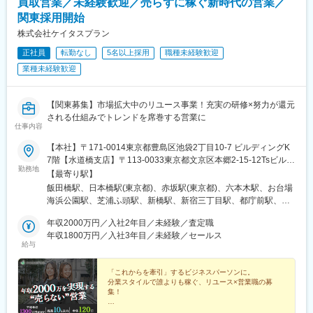
買取営業／未経験歓迎／売らずに稼ぐ新時代の営業／
関東採用開始
株式会社ケイタスプラン
正社員
転勤なし
5名以上採用
職種未経験歓迎
業種未経験歓迎
【関東募集】市場拡大中のリユース事業！充実の研修×努力が還元
される仕組みでトレンドを席巻する営業に
仕事内容
【本社】〒171-0014東京都豊島区池袋2丁目10-7 ビルディングK
7階【水道橋支店】〒113-0033東京都文京区本郷2-15-12Tsビル
勤務地
【宇都宮支店】〒321-0953栃木県宇都宮市東宿郷5丁目1-16 ルー
【最寄り駅】
セントビル2階【大阪支社】〒541-0048大阪大阪市中央区瓦町3-
飯田橋駅、日本橋駅(東京都)、赤坂駅(東京都)、六本木駅、お台場
2-7グリーンビル4F【その他関連勤務地】・関東圏内（千葉県、埼
海浜公園駅、芝浦ふ頭駅、新橋駅、新宿三丁目駅、都庁前駅、高
玉県、神奈川県、栃木県、群馬県など）・関西圏内（兵庫県、京
田馬場駅、水道橋駅、後楽園駅、上野御徒町駅、浅草駅(ＴＸ)、押
都府、奈良県、滋賀県、和歌山県など）※転勤はございません。※
年収2000万円／入社2年目／未経験／査定職
上駅、錦糸町駅、青海駅(東京都)、豊洲駅、有明駅(東京都)、亀戸
希望を100％考慮いたします。
年収1800万円／入社3年目／未経験／セールス
駅、木場駅(東京都)、天王洲アイル駅、立会川駅、大崎広小路駅、
給与
自由が丘駅、蒲田駅、流通センター駅、二子玉川駅、三軒茶屋
駅、経堂駅、渋谷駅、明治神宮前駅、原宿駅、恵比寿駅、中野駅
「これからを牽引」するビジネスパーソンに。
(東京都)、荻窪駅、池袋駅、向原駅(東京都)、都電雑司ケ谷駅、赤
分業スタイルで誰よりも稼ぐ、リユース×営業職の募
羽駅、南千住駅、東武練馬駅、光が丘駅、北千住駅、亀有駅、西
集！
葛西駅、吉祥寺駅、井の頭公園駅、三鷹駅、府中競馬正門前駅、
#関東ポジション採用再開！