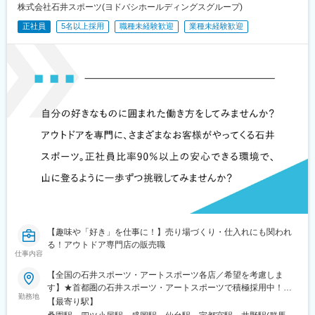
株式会社石井スポーツ(ヨドバシホールディングスグループ)
正社員
5名以上採用
職種未経験歓迎
業種未経験歓迎
【趣味や「好き」を仕事に！】売り場づくり・仕入れにも関われ
る！アウトドア専門店の販売職
仕事内容
【全国の石井スポーツ・アートスポーツ各店／希望を考慮しま
す】★首都圏の石井スポーツ・アートスポーツで積極採用中！★
勤務地
東京・神奈川・埼玉・千葉の店舗はすべて駅チカでアクセス良好
【最寄り駅】
です！◎U・Iターン歓迎■東北北海道／岩手県／秋田県／宮城県■