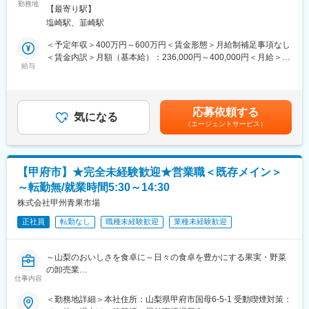
また、在庫品の出庫やお客様への出荷業務も行っていただきま
勤務地
更の範囲：無
と若い拠点です。拠点人員は約10名（営業職3名、営業事務3
【最寄り駅】
す。お客様への直接納入もございます。
名）。
塩崎駅、韮崎駅
※フォークリフトの免許は会社負担で入社後に取得することができ
ます。
＜予定年収＞400万円～600万円＜賃金形態＞月給制補足事項なし
■入社後
【変更の範囲：会社の定める業務】
＜賃金内訳＞月額（基本給）：236,000円～400,000円＜月給＞
入社2、3ヶ月の研修（商材に関する知識を身に着けます）
給与
236,000円～400,000円＜昇給有無＞有＜残業手当＞有＜給与補足
※業界・事務未経験でも歓迎です
■組織構成：
＞■昇給：年1回（4月）■賞与：年3回（3月、6月、12月）※業績
配属部門は3,4人程度で構成されております。将来的に部門のリー
や実績にもよりますが、初年度2か月分ほどの支給となります。2
■当社：
ダーを目指すことも可能です。
年目以降は4～5か月程の支給となります。賃金はあくまでも目安
主な取引先は医療機器、半導体製造装置、精密測定器等、産業用
応募依頼する
拠点長：40代、拠点長代理：30代、主任2名：30代の他は皆20代
気になる
の金額であり、選考を通じて上下する可能性があります。月給(月
電子機器を扱うメーカーです。当社の強みとしては量産品だけで
（エージェントサービス）
と若い拠点です。拠点人員は約20名です。
額)は固定手当を含めた表記です。
はなく細かなニーズに対応した特注品を提供できることであり、
商社でありながら自社工場（第一電材ファクトリー株式会社）を
■魅力：
構えて商品の加工などもできることです。創業以来、赤字決算に
・顧客第一主義…顧客のすぐ近くに営業所を構えているため、急
なったことがなく55年以上すべての決算が「黒字経営」です。当
【甲府市】★完全未経験歓迎★営業職＜既存メイン＞
なSOSに対応できことで、信頼関係の構築につながっています。
社の事業は世の中の状況や景気の影響を受けにくく、コロナ禍で
～転勤無/就業時間5:30～14:30
地域密着型であると同時にグローバル展開もしており、世界に影
も業績は安定、さらには伸長している状況であり、製造現場の自
響を与えています。
株式会社甲州青果市場
動化やデジタル化が急速に進む需要に応え、今後も成長していき
・優良顧客…同社の顧客は大企業と呼ばれる優良企業ばかり。例
ます。
正社員
転勤なし
職種未経験歓迎
業種未経験歓迎
えば、世界トップ15位に入るような、半導体を扱う大手企業にな
ります。プロフェッショナルを相手に仕事をする中で、自分の裁
変更の範囲：会社の定める業務
量で勝負することができるのは独立系商社ならではです。
～山梨のおいしさを食卓に～日々の食卓を豊かにする果実・野菜
・チャレンジを応援する社風…同社には経験豊富な上司にすぐに
の卸売業
相談できる体制があるため、一人ひとりの成長が早く、多くの社
仕事内容
<完全未経験OK>転勤なし・UIターン歓迎/5:30～14:30定時でプラ
員が若いうちから活躍しています。意欲があれば、挑戦させる。
イベートの時間も確保！/年間休日117日～
＜勤務地詳細＞本社住所：山梨県甲府市国母6-5-1 受動喫煙対策：
それが同社の魅力です。