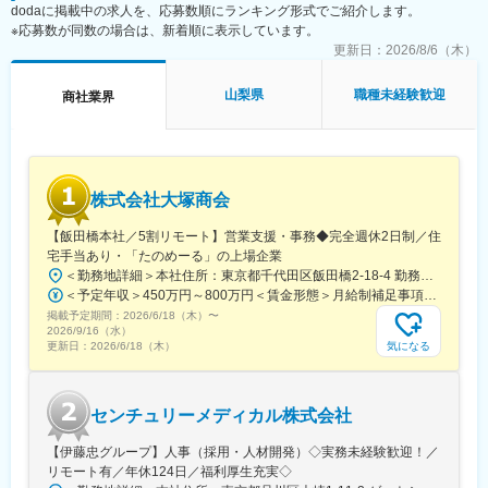
dodaに掲載中の求人を、応募数順にランキング形式でご紹介します。
※応募数が同数の場合は、新着順に表示しています。
更新日：
2026/8/6（木）
山梨県
職種未経験歓迎
商社業界
株式会社大塚商会
【飯田橋本社／5割リモート】営業支援・事務◆完全週休2日制／住
宅手当あり・「たのめーる」の上場企業
＜勤務地詳細＞本社住所：東京都千代田区飯田橋2-18-4 勤務地最寄駅：中央本線／水道橋駅受動喫煙対策：屋内全面禁煙変更の範囲：会社の定める事業所（リモートワーク含む）
＜予定年収＞450万円～800万円＜賃金形態＞月給制補足事項なし＜賃金内訳＞月額（基本給）：249,000円～475,000円その他固定手当/月：25,000円～45,000円＜月給＞274,000円～520,000円＜昇給有無＞有＜残業手当＞有＜給与補足＞※経験、能力、年齢などを考慮の上、規定により決定賃金はあくまでも目安の金額であり、選考を通じて上下する可能性があります。月給(月額)は固定手当を含めた表記です。
掲載予定期間：
2026/6/18（木）
〜
2026/9/16（水）
気になる
更新日：
2026/6/18（木）
センチュリーメディカル株式会社
【伊藤忠グループ】人事（採用・人材開発）◇実務未経験歓迎！／
リモート有／年休124日／福利厚生充実◇