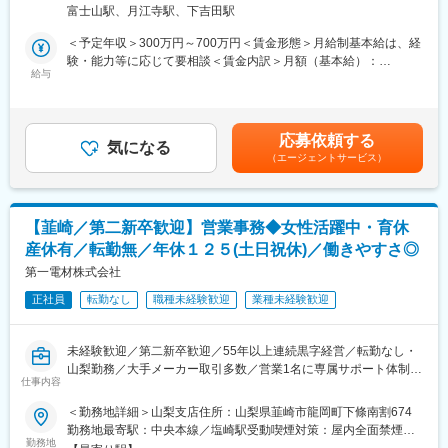
富士山駅、月江寺駅、下吉田駅
働きやすい環境を整えています。
2. 市場調査・実現可能性の検討
＜予定年収＞300万円～700万円＜賃金形態＞月給制基本給は、経
・市場動向や顧客ニーズの調査
■業務詳細：
験・能力等に応じて要相談＜賃金内訳＞月額（基本給）：
・競合製品との比較・強みの整理
新車・中古車のご提案を中心に、お客様のカーライフを支えるお
給与
180,440円～280,000円その他固定手当/月：7,000円＜月給＞
・技術・コスト・品質面での製品化の検討
仕事です。
187,440円～287,000円＜昇給有無＞有＜残業手当＞有＜給与補足
・検討結果の資料作成・社内共有
・新車・中古車の販売
＞※※賞与（4.6か月）、残業（15時間）、固定手当を含めた参考
・点検・車検のご案内、誘致
年収・固定残業代：車両手当7,000円・昇給：あり／1月あたり
3. 製造プロセスの構築
応募依頼する
・既存のお客様へのフォロー
気になる
3,000円～4,000円（前年度実績）・賞与：年2回／計4.60ヶ月分
・量産に向けた工程設計・設備検討
（エージェントサービス）
・店頭での接客対応
（前年度実績）賃金はあくまでも目安の金額であり、選考を通じ
・設備導入や立上げのサポート
・各種関連商品のご案内（自動車保険／JAF／携帯電話等）
て上下する可能性があります。月給(月額)は固定手当を含めた表記
・生産性向上やコスト削減の推進
です。
・品質トラブルの予防・改善
＜勤務中の流れ＞
【韮崎／第二新卒歓迎】営業事務◆女性活躍中・育休
日中（開店～夕方）： 来店されたお客様への接客・商談が中心
4. 部門連携
産休有／転勤無／年休１２５(土日祝休)／働きやすさ◎
夕方以降： 書類作成や整理などのデスクワークが中心
・R&D、製造、品質部門と連携し製品立上げを推進
第一電材株式会社
・不具合の原因分析と改善対応
また、お客様のご自宅や会社へ訪問する機会もあり、購入後のサ
・関係者と調整しながらプロジェクトを推進
正社員
転勤なし
職種未経験歓迎
業種未経験歓迎
ポートまで一貫して担当します。営業職は「お客様のカーライフ
パートナー」として、信頼関係を築くことが大切な役割です。
変更の範囲：会社の定める業務
未経験歓迎／第二新卒歓迎／55年以上連続黒字経営／転勤なし・
■業務の特徴：
山梨勤務／大手メーカー取引多数／営業1名に専属サポート体制／
＜デジタル化による効率的な業務運営＞
仕事内容
産休・育休実績あり／研修充実／半導体・医療機器業界を支える
現場の負担軽減とサービス品質向上のため、早くからデジタル化
専門商社
＜勤務地詳細＞山梨支店住所：山梨県韮崎市龍岡町下條南割674
を推進しています。車のナンバー認証による迅速な来客対応シス
勤務地最寄駅：中央本線／塩崎駅受動喫煙対策：屋内全面禁煙変
テム、LINEから24時間いつでも点検予約ができる「LINE入庫予
■業務内容：【変更の範囲：会社の定める業務】
勤務地
更の範囲：無