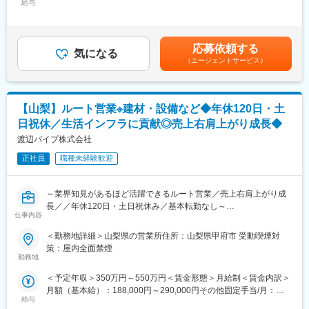
■入社後：
給与
250,000円～400,000円＜昇給有無＞有＜残業手当＞有＜給与補足
電線・ケーブルというかなりニッチな商材を扱う専門商社の為、
＞■昇給：年1回（4月）■賞与：年2回（6月、12月）■決算賞与あ
仕事の流れや商品について、お客様の名前・住所を覚えてもらう
り（3月）※業績や実績にもよりますが、初年度2か月分ほどの支
ために1年ほど物流業務を担当。その後、事務作業として、同社販
給となります。2年目以降は4～5か月程の支給となります。賃金
応募依頼する
売管理システムを使用しての受発注管理、納期管理を実施。半年
気になる
はあくまでも目安の金額であり、選考を通じて上下する可能性が
（エージェントサービス）
～1年後、営業担当になります。
あります。月給(月額)は固定手当を含めた表記です。
■組織：20名程
拠点長：40代、拠点長代理：30代、主任2名：30代の他メンバー
【山梨】ルート営業※建材・設備など◆年休120日・土
20代
日祝休／生活インフラに貢献◎売上右肩上がり成長◆
※仲が良く風通しの良い雰囲気
※加工工場が併設：製造担当と営業担当の距離が近く、密なコミュ
渡辺パイプ株式会社
ニケーションが可能
正社員
職種未経験歓迎
■評価：
プロセス評価7割／業績評価3割程※チームで目標数値を追い、業
～業界知見があるほど活躍できるルート営業／売上右肩上がり成
績以外にもチームへの貢献度や業務に対する姿勢、努力を評価
長／／年休120日・土日祝休み／基本転勤なし～
仕事内容
■魅力：
■業務内容：
＜勤務地詳細＞山梨県の営業所住所：山梨県甲府市 受動喫煙対
・顧客は大企優良企業。例えば、世界トップ15位に入るような、
同社は、上下水道・住宅設備・建材など、暮らしに欠かせない分
策：屋内全面禁煙
半導体を扱う大手企業。独立系商社ならではの裁量を活かせる。
野を支える専門商社です。
勤務地
・同社には経験豊富な上司にすぐに相談できる体制があるため、
同ポジションは、建設・設備業界で培った知識や現場感を活かせ
一人ひとりの成長が早く、多くの社員が若いうちからチャレンジ
＜予定年収＞350万円～550万円＜賃金形態＞月給制＜賃金内訳＞
る、建設・設備工事に必要な商材のルート営業です。
でき活躍できる。
月額（基本給）：188,000円～290,000円その他固定手当/月：
既存顧客中心のため、数字に追われる営業ではなく、信頼関係を
・残業や不規則勤務の削減、産休・育休、車通勤可等働きやすい
給与
11,000円～16,000円固定残業手当/月：30,300円～46,500円（固
重視した働き方ができます。