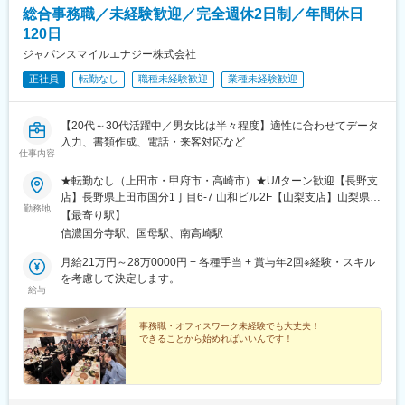
総合事務職／未経験歓迎／完全週休2日制／年間休日
120日
ジャパンスマイルエナジー株式会社
正社員
転勤なし
職種未経験歓迎
業種未経験歓迎
【20代～30代活躍中／男女比は半々程度】適性に合わせてデータ
入力、書類作成、電話・来客対応など
仕事内容
★転勤なし（上田市・甲府市・高崎市）★U/Iターン歓迎【長野支
店】長野県上田市国分1丁目6-7 山和ビル2F【山梨支店】山梨県甲
勤務地
府市国母5丁目9-24 渡辺ビル3F＼新拠点のメンバー募集も！／
【最寄り駅】
【群馬支店】群馬県高崎市上中居町377-1★8月オープン※車通勤
信濃国分寺駅、国母駅、南高崎駅
可能
月給21万円～28万0000円 + 各種手当 + 賞与年2回※経験・スキル
を考慮して決定します。
給与
事務職・オフィスワーク未経験でも大丈夫！
できることから始めればいいんです！