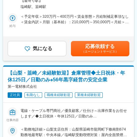
約」など、営業活動に集中しやすい環境が整っています。
【最寄り駅】
・販売管理システムを使用しての受発注管理、
塩崎駅、韮崎駅
・納期管理（メイン業務※受注は手打ちではなく、自動受注が多く
＜40項目以上の多彩な評価制度＞
なります。）
＜予定年収＞320万円～400万円＜賃金形態＞月給制補足事項なし
日々の活動を正当に評価するため、40項目以上の報奨金制度を導
・その他、営業フォロー、見積もり対応、仕入先への納期フォロ
＜賃金内訳＞月額（基本給）：210,000円～350,000円＜月給＞
入。多角的な基準で評価されるため、頑張った分だけ給与にしっ
ー等
給与
210,000円～350,000円＜昇給有無＞有＜残業手当＞有＜給与補足
かり反映されます。
・電話対応・顧客対応 ※電話は1日20本程度
＞■昇給：年1回（4月）■賞与：年2回（6月、12月）■決算賞与あ
り（3月）賃金はあくまでも目安の金額であり、選考を通じて上下
＜県内トップクラスのワークライフバランス＞
■魅力：
する可能性があります。月給(月額)は固定手当を含めた表記です。
年間休日120日（休日カレンダーあり）、残業平均15時間程度、
応募依頼する
・働きやすさ◎…残業や不規則勤務の削減、産休・育休など、女
気になる
有給休暇も取得しやすい風土、プライベートの時間も大切にしな
（エージェントサービス）
性の働きやすい環境が促進されています。社員には長く働いてほ
がら、安心して働ける環境です。
しいからこそ、当社では各自の事情を考慮して柔軟な対応をして
います。育児休暇後に復帰した社員が3名おり、 復帰後は時短社
■当社について：
員のような家庭状況に合わせた勤務が可能です。
トヨタカローラ山梨は、1974年の創業以来、半世紀にわたり地域
【山梨・韮崎／未経験歓迎】倉庫管理◆土日祝休・年
のお客様に愛される店舗づくりを続けてきました。「大胆素敵」
休125日／日勤のみ※56年黒字経営の安定企業
・安定性…設立から1度も赤字を出すことなく55年以上黒字経営
の言葉をモットーに、まずは何事にも挑戦する社風です。社員全
・優良顧客…顧客は大手企業多数です。例えば、世界トップ15位
第一電材株式会社
員が切磋琢磨しながら、1段、2段と成長していける職場環境を目
に入るような、半導体を扱う大手企業になります。
指しています。
正社員
転勤なし
職種未経験歓迎
業種未経験歓迎
■ミッション
変更の範囲：会社の定める業務
内勤にて仕入れ先や販売先との連絡対応や受発注管理、書類作成
電線・ケーブル専門商社／優良顧客／仕分け～出庫作業をお任せ
といった業務でいかに円滑な営業サポートを実現します。基本的
します／◆土日祝休・年休125日／日勤のみ
に営業1人に対して営業アシスタント1名が付きます。
仕事内容
■職務内容
部品が入ってきたら仕分け、入庫、ピッキング、出庫業務を行な
＜勤務地詳細＞山梨支店住所：山梨県韮崎市龍岡町下條南割674
■組織構成
っていただきます。
勤務地最寄駅：中央本線／塩崎駅受動喫煙対策：屋内全面禁煙変
拠点長：40代、拠点長代理：30代、主任2名：30代の他は皆20代