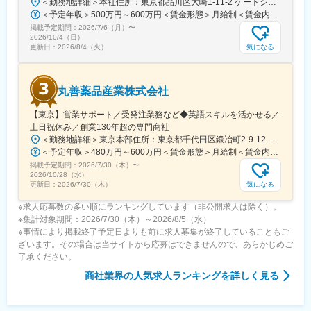
＜勤務地詳細＞本社住所：東京都品川区大崎1-11-2 ゲートシティ大崎イーストタワー22Ｆ勤務地最寄駅：JR山手線／大崎駅受動喫煙対策：屋内全面禁煙変更の範囲：会社の定める事業所（リモートワーク含む）
＜予定年収＞500万円～600万円＜賃金形態＞月給制＜賃金内訳＞月額（基本給）：300,000円～350,000円＜月給＞300,000円～350,000円＜昇給有無＞有＜残業手当＞有＜給与補足＞上記年収は、あくまで目安であり、前職・経験を考慮し検討させて頂きます。■昇給：あり■賞与：あり※会社業績と個人業績に応じて算定されます。賃金はあくまでも目安の金額であり、選考を通じて上下する可能性があります。月給(月額)は固定手当を含めた表記です。
掲載予定期間：
2026/7/6（月）
〜
2026/10/4（日）
気になる
更新日：
2026/8/4（火）
丸善薬品産業株式会社
【東京】営業サポート／受発注業務など◆英語スキルを活かせる／
土日祝休み／創業130年超の専門商社
＜勤務地詳細＞東京本部住所：東京都千代田区鍛冶町2-9-12 神田徳力ビル6F勤務地最寄駅：各線／神田駅受動喫煙対策：屋内喫煙可能場所あり変更の範囲：会社の定める事業所
＜予定年収＞480万円～600万円＜賃金形態＞月給制＜賃金内訳＞月額（基本給）：270,000円～334,000円その他固定手当/月：10,000円＜月給＞280,000円～344,000円＜昇給有無＞有＜残業手当＞有＜給与補足＞■賞与：年2回〇25歳（入社4年目・スタッフ2） 年収590万円○30歳（入社9年目・スタッフ3） 年収700万円○35歳（リーダー候補） 年収760万円〇40歳（リーダー） 年収830万円○45歳（管理職候補） 年収860万円賃金はあくまでも目安の金額であり、選考を通じて上下する可能性があります。月給(月額)は固定手当を含めた表記です。
掲載予定期間：
2026/7/30（木）
〜
2026/10/28（水）
気になる
更新日：
2026/7/30（木）
※求人応募数の多い順にランキングしています（非公開求人は除く）。
※集計対象期間：2026/7/30（木）～2026/8/5（水）
※事情により掲載終了予定日よりも前に求人募集が終了していることもご
ざいます。その場合は当サイトから応募はできませんので、あらかじめご
了承ください。
商社業界
の人気求人ランキングを詳しく見る