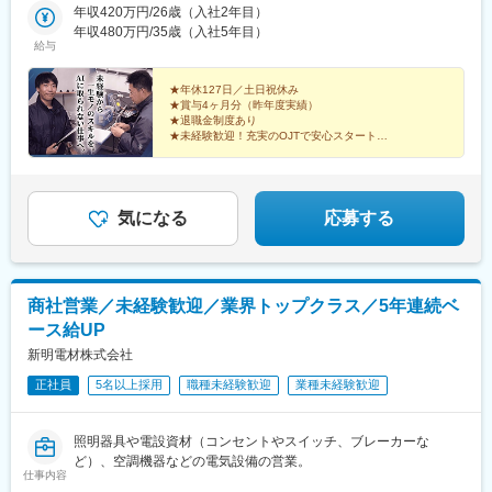
ポーツセンター駅、鎌取駅、京成幕張駅、南船橋駅、海神駅、柏
年収420万円/26歳（入社2年目）
駅、松戸駅、新鎌ケ谷駅、牛込神楽坂駅、三越前駅、溜池山王
年収480万円/35歳（入社5年目）
駅、六本木一丁目駅、東京テレポート駅、汐留駅、新宿御苑前
給与
駅、西新宿駅、西早稲田駅、春日駅(東京都)、上野広小路駅、とう
きょうスカイツリー駅、国際展示場駅、亀戸水神駅、五反田駅、
★年休127日／土日祝休み
九品仏駅、蓮沼駅、二子新地駅、西太子堂駅、千歳船橋駅、神泉
★賞与4ヶ月分（昨年度実績）
駅、代官山駅、要町駅、東池袋駅、牛田駅(東京都)、府中駅(東京
★退職金制度あり
★未経験歓迎！充実のOJTで安心スタート
都)、京王多摩川駅、立川駅、京王八王子駅、高島町駅、平沼橋
★学歴不問！20～30代男性が活躍中
駅、馬車道駅、石川町駅、日ノ出町駅、綱島駅、センター南駅、
将来性抜群の会社で、一生モノのスキルを身につけませ
武蔵小杉駅、高津駅(神奈川県)、登戸駅、横須賀駅、緑町駅、北茅
んか？
ケ崎駅、逗子駅、海老名駅(相鉄・小田急)、鶴見駅、入谷駅(神奈
気になる
応募する
川県)、北与野駅、川越市駅、東飯能駅、御花畑駅、加茂宮駅、中
浦和駅、栄町駅(千葉県)、幕張駅、東海神駅、初富駅、茅場町駅、
赤坂見附駅、麻布十番駅、内幸町駅、東新宿駅、新宿西口駅、下
落合駅、御徒町駅、曳舟駅、東京国際クルーズターミナル駅、東
京ビッグサイト駅、不動前駅、表参道駅、代々木公園駅、東池袋
商社営業／未経験歓迎／業界トップクラス／5年連続ベ
四丁目駅、京成関屋駅、府中本町駅、立川南駅、日本大通り駅、
ース給UP
関内駅、八丁畷駅、武蔵溝ノ口駅、柳小路駅、宮原駅、千葉中央
新明電材株式会社
駅
正社員
5名以上採用
職種未経験歓迎
業種未経験歓迎
照明器具や電設資材（コンセントやスイッチ、ブレーカーな
ど）、空調機器などの電気設備の営業。
仕事内容