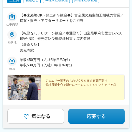
正社員
転勤なし
職種未経験歓迎
業種未経験歓迎
【◆未経験OK・第二新卒歓迎◆】貴金属の精密加工機械の営業／
提案・販売・アフターサポートをご担当
仕事内容
【転勤なし／UIターン歓迎／車通勤可】山梨県甲府市里吉1-7-16
最寄り駅 善光寺駅受動喫煙対策：屋内禁煙
勤務地
【最寄り駅】
善光寺駅
年収450万円（入社5年目/30代）
年収530万円（入社10年目/40代）
給与
ジュエリー業界のものづくりを支える専門商社
深耕営業中心で新たにチャレンジしやすいキャリア◎
気になる
応募する