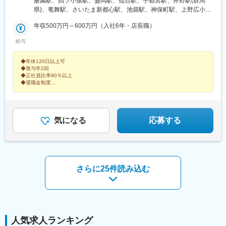
桑園駅、四ツ小屋駅、盛岡駅、仙台駅、宇都宮駅、井野駅(群馬
北陸・信越富山県／長野県■関東 東京都／神奈川県／千葉県／群
県)、竜舞駅、さいたま新都心駅、池袋駅、神保町駅、上野広小路
馬県／栃木県／埼玉県／山梨県★首都圏で積極採用中！★6月30
駅、新宿駅、東京駅、吉祥寺駅、立川北駅、千葉駅、横浜駅、甲
日ヨドバシ池袋店オープン！■中部愛知県★名古屋で積極採用中！
年収500万円～600万円（入社6年・店長職）
府駅、長野駅、平田駅(長野県)、速星駅、栄駅(愛知県)、大阪駅、
■関西大阪府／京都府■九州福岡県※受動喫煙対策：あり／屋内原
京都駅、博多駅、仙台駅(地下鉄)、宇都宮駅東口駅、北与野駅、東
給与
則禁煙（店舗により詳細は異なる）
池袋駅、新御茶ノ水駅、上野御徒町駅、新宿西口駅、京橋駅(東京
都)、立川駅、神奈川駅、市役所前駅(長野県)、栄町駅(愛知県)、西
◆年休120日以上可
梅田駅、七条駅、東宿郷駅、都電雑司ケ谷駅、御茶ノ水駅、御徒
◆賞与年2回
町駅、新宿駅(東京メトロ)、二重橋前駅、立川南駅、久屋大通駅、
◆正社員比率90％以上
大阪梅田駅(阪神線)
◆退職金制度
◆独自のフィールド研修
◆「好き」を仕事に！
接客販売、未経験歓迎！お客様の多くはアウトドア未経験者。
登山やキャンプなどの趣味を活かし、同じ目線に立っての親身なご提案を。
気になる
応募する
さらに25件読み込む
人気求人ランキング