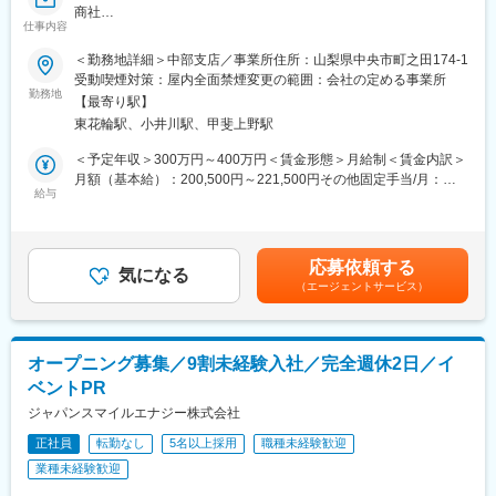
商社
す。
仕事内容
●転勤なし／土日祝休／残業月25時間程／年休125日
・現場でヒアリングしたニーズを持ち帰り、自社製品の開発や改
●未経験の方もしっかりとサポートをしますので、ご安心ください
良にも貢献できます。
＜勤務地詳細＞中部支店／事業所住所：山梨県中央市町之田174-1
受動喫煙対策：屋内全面禁煙変更の範囲：会社の定める事業所
■業務内容
勤務地
■企業の魅力 ＼メーカーと商社2つの顔を持つ総合メカパーツ企
【最寄り駅】
電線・ワイヤーハーネス加工及び電装品の組立作業
業／
東花輪駅、小井川駅、甲斐上野駅
1963年創業。パソコンや工作機械の内部部品の開発～設計まで手
■具体的な業務内容
掛ける、商社機能を備えた企業です。
＜予定年収＞300万円～400万円＜賃金形態＞月給制＜賃金内訳＞
【工場スタッフ】
2色成形の金型設計、製造、成形・組み立て加工から精密フィルム
月額（基本給）：200,500円～221,500円その他固定手当/月：
電装品や電線・ハーネスといった電設資材の工場での加工作業を
給与
の加工、組立まで多様なニーズに応えています。
5,000円～10,000円＜月給＞205,500円～231,500円＜昇給有無＞
行います。
EMS（製造受託）の需要が高まる中、同社は日本国内での製造に
有＜残業手当＞有＜給与補足＞※経験・年齢を考慮の上、優遇いた
・ハーネス加工及び組立
こだわり、安心・高品質な製品を提供しています。
します。■昇給：年1回■賞与：年2回賃金はあくまでも目安の金額
・受入作業
＜主要製品＞携帯電話関連/パソコン関連/インフラ・通信関連/流
であり、選考を通じて上下する可能性があります。月給(月額)は固
応募依頼する
・ピッキング作業
気になる
通業・金融業向け端末、通貨関連/自動車関連/タッチパネル関連
定手当を含めた表記です。
（エージェントサービス）
・配達
他
※未経験の方でも、先輩社員が共働し丁寧に教えていきますのでご
安心ください。
オープニング募集／9割未経験入社／完全週休2日／イ
変更の範囲：会社の定める業務
ベントPR
ジャパンスマイルエナジー株式会社
正社員
転勤なし
5名以上採用
職種未経験歓迎
業種未経験歓迎