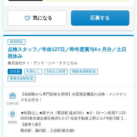
調布駅、町田駅、南町田グランベリーパーク駅、豊田駅、国分寺
＃月給50万円～＋高インセン
駅、立川北駅、高松駅(東京都)、昭島駅、八王子駅、南大沢駅、多
＃平均年収1300万円over
摩センター駅、京王よみうりランド駅、武蔵引田駅、新高島駅、
＃月平均残業10h以下
横浜駅、元町・中華街駅、伊勢佐木長者町駅、神奈川駅、新横浜
＃独立＆フリーランス化も支援
気になる
応募する
駅、大倉山駅(神奈川県)、新綱島駅、センター北駅、鴨居駅、たま
プラーザ駅、長津田駅、二俣川駅、戸塚駅、上大岡駅、鳥浜駅、
緑園都市駅、京急川崎駅、川崎駅、新丸子駅、溝の口駅、向ケ丘
遊園駅、新百合ケ丘駅、橋本駅(神奈川県)、相模原駅、相模大野
締切間近
駅、汐入駅、横須賀中央駅、平塚駅、鎌倉駅、大船駅、藤沢駅、
点検スタッフ／年休127日／昨年度賞与4ヶ月分／土日
辻堂駅、石上駅、小田原駅、鴨宮駅、茅ケ崎駅、逗子・葉山駅、
三崎口駅、秦野駅、倉見駅、中央林間駅、伊勢原駅、海老名駅(相
祝休み
模線)、相武台前駅、大雄山駅、高座渋谷駅、相模金子駅、湯河原
株式会社ティ・アンド・シー・テクニカル
駅、京急鶴見駅、磯子駅、本郷台駅、鷺沼駅、古淵駅、京急久里
正社員
転勤なし
5名以上採用
職種未経験歓迎
浜駅、湘南台駅、社家駅、大和駅(神奈川県)、厚木駅、座間駅、か
しわ台駅、二宮駅、番田駅(神奈川県)、大宮駅(埼玉県)、さいたま
業種未経験歓迎
新都心駅、浦和駅、浦和美園駅、岩槻駅、川越駅、本川越駅、川
口駅、新井宿駅、蕨駅、所沢駅、越谷レイクタウン駅、草加駅、
春日部駅、一ノ割駅、上尾駅、熊谷駅、新座駅、狭山市駅、入間
【未経験から専門技術を習得】水質測定機器の点検・メンテナン
市駅、狭山ケ丘駅、ふじみ野駅、新三郷駅、志木駅、和光市駅、
スをお任せ！
仕事内容
八潮駅、鴻巣駅、深谷駅、本庄早稲田駅、高坂駅、行田市駅、加
須駅、南羽生駅、桶川駅、坂戸駅(埼玉県)、若葉駅、高麗川駅、飯
★転勤なし★駅チカ（鶯谷駅 徒歩3分）★U・Iターン歓迎〒110-
能駅、吉川美南駅、西武秩父駅、神保原駅、鶴瀬駅、羽貫駅、和
0003東京都台東区根岸1-2-17 住友不動産上野ビル7号館 5階【ア
戸駅、東武動物公園駅、西大宮駅、東宮原駅、武蔵浦和駅、南大
勤務地
クセス】JR山手線・京浜東北線「鶯谷駅」より徒歩3分東京メト
【最寄り駅】
塚駅、東川口駅、獨協大学前駅、上熊谷駅、三郷中央駅、戸田駅
ロ日比谷線「入谷駅」より徒歩6分※点検エリアは日本全国です。
鶯谷駅、藤代駅、入谷駅(東京都)
(埼玉県)、蓮田駅、白岡駅、寄居駅、葭川公園駅、海浜幕張駅、ス
出張が発生します。