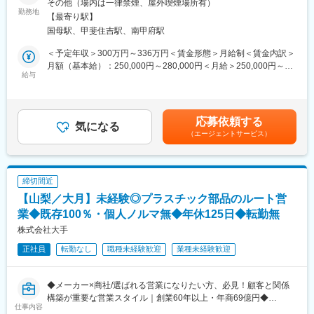
その他（場内は一律禁煙、屋外喫煙場所有）
・働きやすさ…残業や不規則勤務の削減、年休125日、残業月平
～午後ゆとりを持って自分の時間を確保したい方へ～
勤務地
均30時間で働きやすさ◎
【最寄り駅】
国母駅、甲斐住吉駅、南甲府駅
■当社について：
■企業概要：
・当社は、生産者と消費者をつなぎ、山梨の新鮮な野菜や果物を
＜予定年収＞300万円～336万円＜賃金形態＞月給制＜賃金内訳＞
半導体から産業用ロボット、医療機器、液晶製造装置まで、あら
全国へ届けることで生活を支えるやりがいを実感できる職場で
月額（基本給）：250,000円～280,000円＜月給＞250,000円～
ゆる電子機器に必要不可欠な「電線・ケーブル」を取り扱う独立
す。
給与
280,000円＜昇給有無＞有＜残業手当＞有＜給与補足＞■給与：・
系専門商社です。
・地元の魅力ある特産品を広める誇りも感じられ、未経験から学
能力、経験に応じた当社規定に準ずる■賞与：なし賃金はあくまで
量産品だけではなく、細かなニーズに対応した特注品を提供でき
べる研修体制も充実しているため、成長を実感しながら働けま
も目安の金額であり、選考を通じて上下する可能性があります。
ることを強みとし、仕入先の電線メーカーと販売先との間に立ち
す。
月給(月額)は固定手当を含めた表記です。
双方にとって最良の提案を行っています。
応募依頼する
気になる
特に医療機器分野を得意としており、変化の激しい業界の顧客ニ
（エージェントサービス）
■業務概要：
ーズに対応して業績を伸ばしています。商社でありながら自社工
甲府市場内で果実・野菜の卸売りを行う当社にて、既存顧客への
場を構え、プラスαの価値を生み出しているのも特徴。国内最大手
営業をお任せします！
の産業用機器メーカーである顧客に対して課題をお伺いし、最適
な製品を提案することで、名だたる大手メーカーから高い信頼を
締切間近
■業務詳細：
寄せられています。
【山梨／大月】未経験◎プラスチック部品のルート営
・市場に来場されるお客様に対して商品のご紹介、値付け
・電話での受注対応（携帯電話へ直接かかってきます）
業◆既存100％・個人ノルマ無◆年休125日◆転勤無
変更の範囲：会社の定める業務
・相対営業
株式会社大手
┗せりではなくお客様と１対１で価格交渉や年間契約について
正社員
転勤なし
職種未経験歓迎
業種未経験歓迎
の商談
・仕入れ先への発注、生産状況の確認
・荷積み、荷下ろし
◆メーカー×商社/選ばれる営業になりたい方、必見！顧客と関係
┗重量物はフォークリフトを使用します
構築が重要な営業スタイル｜創業60年以上・年商69億円◆
仕事内容
＊業務補足