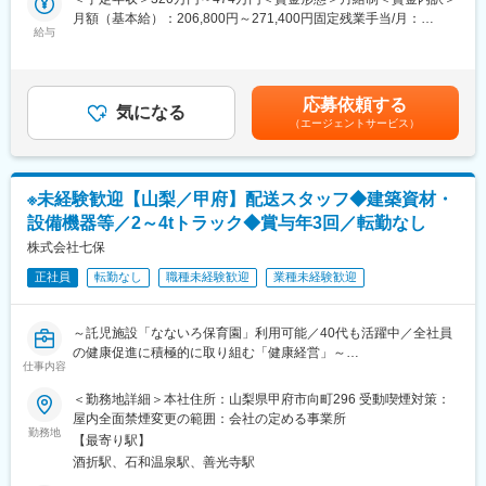
正対応の研修会の実施、年2回の展示会の実施など）の提供にも力
月額（基本給）：206,800円～271,400円固定残業手当/月：
を入れています。
給与
30,420円～79,840円（固定残業時間20時間0分/月）超過した時間
先輩、上司が丁寧に指導するので、安心して仕事に取り組むこと
外労働の残業手当は追加支給＜月給＞237,220円～351,240円（一
ができます。また、商品知識についての勉強会も定期的に実施し
律手当を含む）＜昇給有無＞有＜残業手当＞有＜給与補足＞※経
ています。営業経験が無い方も大歓迎です。
験・能力などを考慮した上で応相談■賞与：年3回（夏、冬、決
応募依頼する
気になる
算）※過去実績1.5か月分■昇給：年1回賃金はあくまでも目安の金
（エージェントサービス）
■当社の特徴：
額であり、選考を通じて上下する可能性があります。月給(月額)は
・協会けんぽと協働で「健康事業所宣言」をしており、さまざま
固定手当を含めた表記です。
な健康への取り組みが評価され、第1回甲府市健康チャレンジ表彰
で奨励賞を受賞するなど、全社員の健康促進に積極的に取り組む
※未経験歓迎【山梨／甲府】配送スタッフ◆建築資材・
「健康経営」を進めています。
設備機器等／2～4tトラック◆賞与年3回／転勤なし
・企業主導型保育園「なないろ保育園」を運営し、育児をしなが
ら働く社員の持続可能なワークライフバランスの実現を目指して
株式会社七保
います。
正社員
転勤なし
職種未経験歓迎
業種未経験歓迎
・木造建築を通じて地球温暖化防止に貢献している点、社員のワ
ークライフバランスを充実させる取り組みを行っている点、が評
価され、山梨県（第1期やまなしSDGｓ推進企業）と甲府市（第1
～託児施設「なないろ保育園」利用可能／40代も活躍中／全社員
期甲府市SDGｓ推進パートナー）から、SDGｓに積極的に取り組
の健康促進に積極的に取り組む「健康経営」～
む企業として認定されています。
仕事内容
■業務内容：
＜勤務地詳細＞本社住所：山梨県甲府市向町296 受動喫煙対策：
変更の範囲：無
山梨県内の建築工事現場まで、建築資材や設備機器（トイレ、洗
屋内全面禁煙変更の範囲：会社の定める事業所
面台など）、住宅サッシなどを会社の2～4tトラックで運ぶお仕事
勤務地
【最寄り駅】
です。それらの積み降ろしも行っていただきます。
酒折駅、石和温泉駅、善光寺駅
体を動かすことが好きな方や、運転が好きな方に向いているお仕