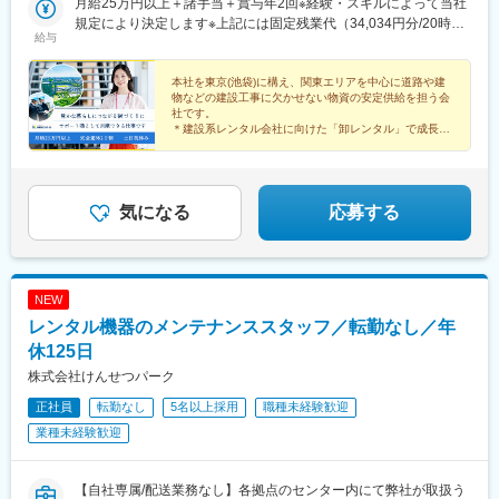
区天戸町756-4＜山梨＞■山梨営業所・機材センター/山梨県南アル
月給25万円以上＋諸手当＋賞与年2回※経験・スキルによって当社
プス市飯野2895-1
規定により決定します※上記には固定残業代（34,034円分/20時間
給与
分）を含みます※超過分は100％支給いたします
本社を東京(池袋)に構え、関東エリアを中心に道路や建
物などの建設工事に欠かせない物資の安定供給を担う会
社です。
＊建設系レンタル会社に向けた「卸レンタル」で成長
＊オフィスから全体の円滑な運営をサポート
＊月給25万円以上・土日祝休み・年休125日等
気になる
応募する
NEW
レンタル機器のメンテナンススタッフ／転勤なし／年
休125日
株式会社けんせつパーク
正社員
転勤なし
5名以上採用
職種未経験歓迎
業種未経験歓迎
【自社専属/配送業務なし】各拠点のセンター内にて弊社が取扱う