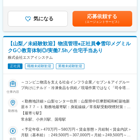
環境の促進。在宅勤務も週1日程。
定残業時間20時間0分/月）超過した時間外労働の残業手当は追加
支給＜月給＞229,300円～352,500円（一律手当を含む）＜昇給有
＜業務の特徴＞
■当社：
無＞有＜残業手当＞有＜給与補足＞※経験・能力を考慮し決定しま
・既存顧客中心で、長期的な信頼関係を築く営業スタイル
応募依頼する
主な取引先は医療機器、半導体製造装置、精密測定器、といった
気になる
す。■昇給：年1回（7月）■賞与：年2回（6月、12月）■モデル年
・業界内で高い知名度と信頼があり、営業しやすい環境
（エージェントサービス）
産業用電子機器を扱うメーカーです。強みとしては量産品だけで
収年収450万円／36歳営業職／月収32万円（入社5年目）年収620
・100万点超の豊富な商品から、柔軟な提案が可能
はなく細かなニーズに対応した特注品を提供できることであり、
万円／42歳営業職／月収36万円（入社7年目）年収850万円／43
・全国に営業拠点を持つスケールでありつつ、地域密着型の営業
商社でありながら自社工場（第一電材ファクトリー株式会社）を
歳所長職／月収57万円（入社10年目）賃金はあくまでも目安の金
スタイル
構えて商品の加工などもできることが特徴。創業以来、赤字決算
額であり、選考を通じて上下する可能性があります。月給(月額)は
【山梨／未経験歓迎】物流管理※正社員◆雪印メグミル
・現場経験や商材知見を、「提案力」という形で活かせます
になったことがなく55年以上すべての決算が黒字経営。当社のよ
固定手当を含めた表記です。
クG◇教育体制◎/実働7.5h／住宅手当あり
うな事業は世の中の状況や景気の影響を受けにくくコロナ禍でも
■就業環境：
株式会社エスアイシステム
業績は安定、さらには伸長している状況であり、製造現場のデジ
・年間休日120日（土日祝休み）、有給が取得しやすい
タル化が急速に進むため、今後も成長していく分野です。
・転勤は基本なし。地域に根差して腰を据えて働ける
正社員
職種未経験歓迎
業種未経験歓迎
・PCは20時に自動シャットダウンでメリハリある働き方が叶う
変更の範囲：会社の定める業務
～コンビニ物流を支える社会インフラ企業／セブン＆アイグルー
■業務詳細：※経験・適性により、以下いずれか担当
プ向けにチルド・冷凍食品を供給／現場作業ではなく「司令塔」
工事内容や現場状況を理解した上で提案する営業スタイルです。
仕事内容
として全体最適を担う物流管理職／未経験から実務で学べる研修
充実～
【水道資材部門】
＜勤務地詳細＞山梨センター住所：山梨県中巨摩郡昭和町築地新
公共性が高く、景気変動に強い分野
居８７７－１ 勤務地最寄駅：身延線線／常長駅受動喫煙対策：屋
■同社について
・顧客：水道工事会社向け
勤務地
内全面禁煙変更の範囲：会社の定める事業所
【最寄り駅】
セブン‐イレブン・ジャパンをはじめとするセブン＆アイグループ
・商材：パイプ・バルブ・ポンプ等
常永駅、小井川駅、国母駅
各社に向けて、チルド・冷凍食品を中心に商品を供給する食品卸
売会社です。
【住宅設備部門】
＜予定年収＞470万円～580万円＜賃金形態＞月給制＜賃金内訳＞
あわせて、全国のセブン‐イレブン店舗へ商品を安全かつ効率的に
「住まいづくり」に深く関われる提案
月額（基本給）：249,500円～307,000円＜月給＞249,500円～
届けるため、共同配送センターの運営も行っています。
・顧客：工務店・リフォーム会社向け
給与