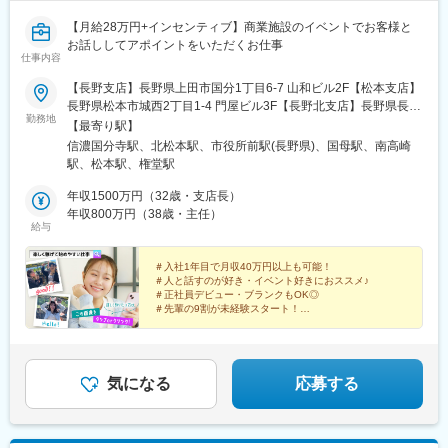
【月給28万円+インセンティブ】商業施設のイベントでお客様と
お話ししてアポイントをいただくお仕事
仕事内容
【長野支店】長野県上田市国分1丁目6-7 山和ビル2F【松本支店】
長野県松本市城西2丁目1-4 門屋ビル3F【長野北支店】長野県長野
勤務地
市鶴賀緑町1631-5【山梨支店】山梨県甲府市国母5丁目9-24 渡辺
【最寄り駅】
ビル3F＼新拠点のメンバー募集も！／【群馬支店】群馬県高崎市
信濃国分寺駅、北松本駅、市役所前駅(長野県)、国母駅、南高崎
上中居町377-1★8月オープン※転勤なし※マイカー通勤OK・駐車
駅、松本駅、権堂駅
場完備
年収1500万円（32歳・支店長）
年収800万円（38歳・主任）
給与
＃入社1年目で月収40万円以上も可能！
＃人と話すのが好き・イベント好きにおススメ♪
＃正社員デビュー・ブランクもOK◎
＃先輩の9割が未経験スタート！
⇒⇒⇒詳しく見るなら、求人ページをcheck！！
気になる
応募する