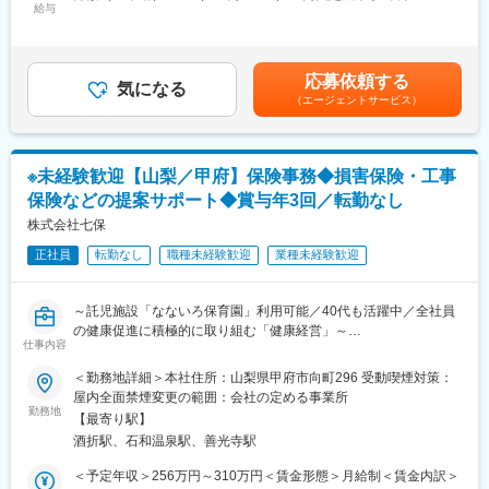
ェッショナルとして長くお仕事を続けられることが魅力です。保
給与
30,420円～79,840円（固定残業時間20時間0分/月）超過した時間
■キャリアステップ
険関連の営業経験が無い方も大歓迎です。
外労働の残業手当は追加支給＜月給＞237,220円～351,240円（一
希望やキャリアに応じて全国センターへの異動の可能性がありま
律手当を含む）＜昇給有無＞有＜残業手当＞有＜給与補足＞※経
す。各地で経験を積み、視野やマネジメント力を高め、将来的に
■当社の特徴：
験・能力などを考慮した上で応相談■賞与：年3回（夏、冬、決
はセンター長や事業運営にも関われます。
応募依頼する
・協会けんぽと協働で「健康事業所宣言」をしており、さまざま
気になる
算）※過去実績1.5か月分■昇給：年1回賃金はあくまでも目安の金
※北海道エリア限定の勤務も選択可能です。
（エージェントサービス）
な健康への取り組みが評価され、第1回甲府市健康チャレンジ表彰
額であり、選考を通じて上下する可能性があります。月給(月額)は
で奨励賞を受賞するなど、全社員の健康促進に積極的に取り組む
固定手当を含めた表記です。
■働き方
「健康経営」を進めています。
・年休111日、所定労働7時間半
・企業主導型保育園「なないろ保育園」を運営し、育児をしなが
・持ち家、社宅どちらも住宅手当あり
※未経験歓迎【山梨／甲府】保険事務◆損害保険・工事
ら働く社員の持続可能なワークライフバランスの実現を目指して
保険などの提案サポート◆賞与年3回／転勤なし
います。
■研修・育成制度について
・木造建築を通じて地球温暖化防止に貢献している点、社員のワ
株式会社七保
実務を通して基礎知識を習得し、発注データの処理～入荷・仕分
ークライフバランスを充実させる取り組みを行っている点、が評
け・配送までの一連の流れを現場で学びます。物流の仕組みを実
正社員
転勤なし
職種未経験歓迎
業種未経験歓迎
価され、山梨県（第1期やまなしSDGｓ推進企業）と甲府市（第1
践的に理解できる環境です。
期甲府市SDGｓ推進パートナー）から、SDGｓに積極的に取り組
□ 配属先OJT
む企業として認定されています。
□ 事業理解研修
～託児施設「なないろ保育園」利用可能／40代も活躍中／全社員
□ 階層別研修（等級別）
の健康促進に積極的に取り組む「健康経営」～
変更の範囲：無
仕事内容
□ 公募型研修（100種類以上の外部研修から選択可）
■業務内容：
＜勤務地詳細＞本社住所：山梨県甲府市向町296 受動喫煙対策：
変更の範囲：会社の定める業務
家を建てる工務店さんや施主さんに火災保険や自動車保険などの
屋内全面禁煙変更の範囲：会社の定める事業所
損害保険や、工事保険などを提案するお仕事のサポートです。
勤務地
【最寄り駅】
（実際の営業活動は行いません）また、補助金の申請の入力も行
酒折駅、石和温泉駅、善光寺駅
っていただきます。
電話やメールでの応対があります。PCへの入力作業は、専用のシ
＜予定年収＞256万円～310万円＜賃金形態＞月給制＜賃金内訳＞
ステムを使用します。