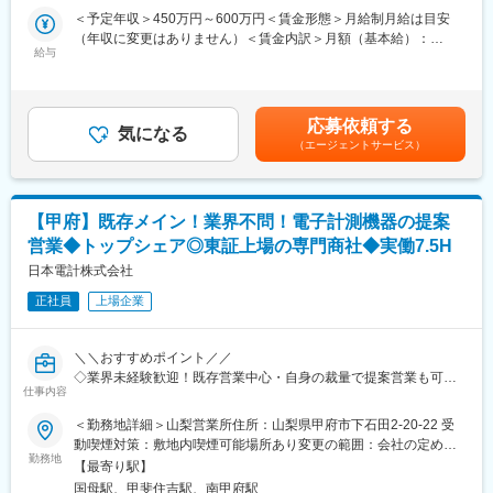
界未経験からの転職にて活躍しています。業務に必要な資格取
ソフトウェア担当とチームを組み、製品開発に取り組んでいただ
＜予定年収＞450万円～600万円＜賃金形態＞月給制月給は目安
得、スキルアップのための資格取得などは会社全体でバックアッ
きます。
（年収に変更はありません）＜賃金内訳＞月額（基本給）：
プします。
給与
220,000円～300,000円＜月給＞220,000円～300,000円＜昇給有
■業務詳細：
無＞有＜残業手当＞有＜給与補足＞賞与実績:年2回 ※昨年度賞与実
■当社の魅力：
・3DCADを用いた装置・機構設計
績：5.36か月表記年収は想定年収範囲ですが、実際の給与提示は
理化学機器・試験研究設備・分析計測機器・産業試験検査機器の
・板金、樹脂、成型品などを用いた筐体や構造部の設計
前職・経験を考慮の上、同社社内規定に準じ優遇いたします。賃
メーカーとして、また、研究開発全般及びものづくり・生産技術
応募依頼する
・試作・評価業務、および生産準備に向けた各種ドキュメント作
気になる
金はあくまでも目安の金額であり、選考を通じて上下する可能性
に必要な高度先端機器を取り扱う商社として、積極的な事業展開
（エージェントサービス）
成
があります。月給(月額)は固定手当を含めた表記です。
を行っております。国内だけでなく海外市場にも積極的に参入し
・製造・品質など、社内他部門との連携・調整業務
ており、2024年度には過去最高売上を更新し業績も好調です。ま
た、年間休日に加え特別休暇を付与する形で月1回の週休3日を導
■製品：
入しており、WLBを整えることもできます。
【甲府】既存メイン！業界不問！電子計測機器の提案
当社は多くの製品を取り扱っていますが、その中でもオーブンや
営業◆トップシェア◎東証上場の専門商社◆実働7.5H
インキュベーターなどの開発を担当いただきます。これらは、最
先端の技術や研究を支えている製品です。官公庁・国立研究機
日本電計株式会社
関・大学と取引があり、民間の企業様においても様々な業界（化
正社員
上場企業
学・石油・ゴム・繊維・食品・自動車・電機など）の研究施設に
納入されています。
当社は毎年平均して10機種程度を発売しており、業界No.1 の開発
＼＼おすすめポイント／／
力・製品力を目指すため、新製品の開発スピードをアップさせる
◇業界未経験歓迎！既存営業中心・自身の裁量で提案営業も可能
ことを目標にしております。
仕事内容
◎
◇東証スタンダード上場／創立73年のトップシェアを誇る電子計
＜勤務地詳細＞山梨営業所住所：山梨県甲府市下石田2-20-22 受
■組織：
測器の独立系専門商社
動喫煙対策：敷地内喫煙可能場所あり変更の範囲：会社の定める
開発第二部（標準品）には13名、設計技術部（特注対応）には19
◇大手企業をはじめ幅広い業界へ納品実績があるため業績安定
勤務地
事業所
名が在籍し、20代から60代まで幅広い年齢層で構成されていま
【最寄り駅】
◇年休125日／実働7.5H／直行直帰OK
す。近年は中途採用や若手メンバーの増員も進んでおり、新旧の
国母駅、甲斐住吉駅、南甲府駅