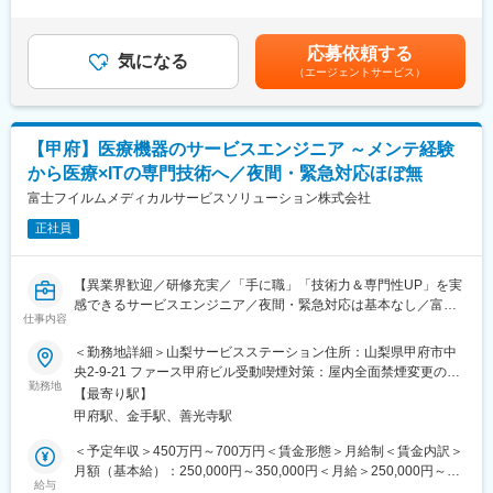
（固定残業時間30時間0分/月）超過した時間外労働の残業手当は
・勤怠や入退社情報を確認し、人事データを管理
追加支給＜月給＞326,956円～370,402円（一律手当を含む）＜昇
・健診や予防接種を手配し、健康管理体制を整備
【電気資材部門】
給有無＞有＜残業手当＞有＜給与補足＞上記額には固定残業代
応募依頼する
※将来的には年末調整や規程運用にも関与し、労務総務領域の経験
戸建てから集合住宅まで幅広く対応
気になる
（月30時間分、47,344円～52,149円分）を含みます。超過分は全
（エージェントサービス）
も可能
・顧客：電気工事会社向け
額支給いたします。賃金はあくまでも目安の金額であり、選考を
・商材：照明・電線・空調設備など
通じて上下する可能性があります。月給(月額)は固定手当を含めた
■組織環境
表記です。
管理部は少数精鋭で、採用、労務、総務を横断して担当します。
【設備・土木部門】
【甲府】医療機器のサービスエンジニア ～メンテ経験
既存メンバーは現場部門と連携し、社員からの相談にも対応して
大型施設・社会インフラ案件にも携われる
から医療×ITの専門技術へ／夜間・緊急対応ほぼ無
います。人数が限られる分、担当範囲が見えやすく、改善提案が
・顧客：サブコン・土木工事会社向け
上長判断につながりやすい環境です。採用経験1～3年の方も、
富士フイルムメディカルサービスソリューション株式会社
・商材：空調・給排水・インフラ資材
日々の実務で領域を広げられます。
正社員
■当社の特徴：
■キャリア
・セディアグループの中核企業として、多彩な商品の卸・流通事
入社直後は説明会運営、応募者連絡、入社式準備が中心です。1年
業を展開。生活インフラを支える「水と住まいの専門商社」
【異業界歓迎／研修充実／「手に職」「技術力＆専門性UP」を実
後は社会保険、勤怠管理、入退社手続きまで対応範囲を拡大。3年
・直近10年で売上1,000億円以上成長！15期連続増収・6期連続増
感できるサービスエンジニア／夜間・緊急対応は基本なし／富士
後は採用計画の運用や年末調整、社内規程管理にも関わります。
益の安定基盤を持つ
仕事内容
フイルムグループの安定基盤】
採用だけの経験から、人事総務全般の主担当を目指せます。
・3,500社以上のメーカーと取引し、業界トップクラスの商品ライ
＜勤務地詳細＞山梨サービスステーション住所：山梨県甲府市中
ンナップ
◇入社後：
央2-9-21 ファース甲府ビル受動喫煙対策：屋内全面禁煙変更の範
■就業環境
・全国628拠点／社員数5,600名以上のスケールでありつつ、地域
甲府へすぐに配属ではなく、東京（有明or立川）にて半年間の研
勤務地
囲：会社の定める事業所（リモートワーク含む）
完全週休2日制で年間休日125日のため、休日を確保しやすい環境
【最寄り駅】
に根差したネットワークで、地域に最適な営業戦略を展開。
修とOJTを実施いたします。丁寧な育成体制で配属後の立ち上が
です。転勤はなく、富士山麓の天然水事業を支える会社で長期就
甲府駅、金手駅、善光寺駅
りをスムーズに行うことが目的です。
業が可能。福利厚生クラブ、産休育休、育児支援、服装自由など
※研修期間中は社宅適用
＜予定年収＞450万円～700万円＜賃金形態＞月給制＜賃金内訳＞
制度面も整っています。
月額（基本給）：250,000円～350,000円＜月給＞250,000円～
■職務内容：
給与
350,000円＜昇給有無＞有＜残業手当＞有賃金はあくまでも目安
■企業の魅力