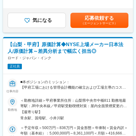
富士フイルムグループが提供する医療機器の設置・保守・技術サ
の金額であり、選考を通じて上下する可能性があります。月給(月
ミネラル水、ウォーターサーバー、パワエレ製品など複数事業を
ポートを担当いただきます。
額)は固定手当を含めた表記です。
展開しています。主要取引先にイオン各社、パルシステム、ヤマ
既に導入されているクリニックを中心に、オンコール呼び出しを
ダデンキがあり、金融機関との取引基盤も安定。富士吉田工場で
応募依頼する
含み1日2～3件程度の訪問で、点検・メンテナンス・不具合対応
気になる
はFSSC22000を取得し、安全な天然水を届ける品質管理が強みで
（エージェントサービス）
を行います。
す。この会社ならではの魅力は、生活に身近な商品を支える人事
本ポジションは、「ただ直す」ではなく、「医療現場に貢献する
総務として幅広く成長できる点です。
技術者」として機器・IT・ネットワークを横断した専門性を身に
つけていける仕事です。
変更の範囲：会社の定める業務
【山梨・甲府】原価計算◆NYSE上場メーカー日本法
人/原価計算～差異分析まで幅広く担当◎
■職務内容詳細：
主にCR（デジタル画像診断システム・エックスレイフィルム自動
ロード・ジャパン・インク
現像機）X線撮影装置の設置、立上げ、定期点検、トラブルシュー
正社員
ティング等の技術サポートがメインとなります。医療機関特有の
効率的運用のご提案、開発部門へのフィードバック等、安心して
ユーザーに同社の医療機器をご使用いただけるよう様々な側面か
■本ポジションのミッション：
らサービス＆サポートするポジションです。 サポート＆サービス
【甲府工場における管理会計機能の確立および工場主導のコスト
の品質を高め、お客様にご提案することで、お客様からの信頼や
仕事内容
改善推進】
安心を獲得いただきます。
40～50名規模の甲府工場にて、これまで属人的・部分的になって
＜勤務地詳細＞甲府事業所住所：山梨県中央市中楯811 勤務地最
いた原価管理を、管理会計の視点で整理・体系化し、工場経営に
寄駅：JR中央本線／甲府駅受動喫煙対策：屋内全面禁煙変更の範
■研修制度：
活かせる仕組みとして定着させていくことが本ポジションのミッ
勤務地
囲：会社の定める事業所
先輩社員とのOJT・研修で1人前になるまで手厚くサポート致しま
【最寄り駅】
ションです。
す。未経験の方でも安心してキャッチアップいただけるフォロー
常永駅、国母駅、小井川駅
製造、購買、品質、物流など工場内の各部門と日常的にコミュニ
体制です。年間カリキュラムにて機械の解体や組み立て、実際に
ケーションを取りながら、標準原価の設定・妥当性検証を行い、
＜予定年収＞500万円～836万円＜賃金形態＞年俸制＜賃金内訳＞
コールセンターに届く問い合せ内容の対応研修等。
実際原価との差異を月次で継続的に分析。
年額（基本給）：5,000,000円～8,361,100円＜月額＞416,666円