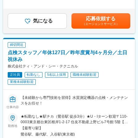
＜主な業務内容＞
間外労働の残業手当は追加支給＜月額＞333,333円～666,667円
1.マイコン、組み込み機器、モーター制御に関する新規製品の提
（12分割）（一律手当を含む）＜昇給有無＞有＜残業手当＞有＜
案・説明
給与補足＞※予定年収はあくまでも目安の金額であり、選考を通じ
応募依頼する
2.製品技術に関する問題解決支援およびその他技術支援の提供
気になる
て上下する可能性があります。※基本年俸を12分割して月次基本
（エージェントサービス）
3.技術に関連したサプライヤとの折衝/情報収集と顧客への提供
給を決定（賞与なし）賃金はあくまでも目安の金額であり、選考
4.顧客Applicationに通じた技術コミュニケーション
を通じて上下する可能性があります。月給(月額)は固定手当を含め
5.担当カテゴリにおいて不具合発生時の対応 (問題の明確化/切り分
た表記です。
け)
締切間近
点検スタッフ／年休127日／昨年度賞与4ヶ月分／土日
※必要に応じて出社して測定器を使用する場合があります。
営業やプロダクトマーケティングの同行でお客様先に訪問するこ
祝休み
とがありますが、それ以外は完全リモート勤務です。
株式会社ティ・アンド・シー・テクニカル
正社員
転勤なし
5名以上採用
職種未経験歓迎
■職場環境
顧客のニーズに応えるべく、サプライヤーとの密な連携を重視し
業種未経験歓迎
ています。
一人ひとりが裁量を持って業務に取り組むことができます。困っ
た時にはすぐに相談できる風通しの良い環境です。
【未経験から専門技術を習得】水質測定機器の点検・メンテナン
スをお任せ！
仕事内容
■所属組織の説明
配属先は顧客のニーズに応えるべく、サプライヤーとの密な連携
★転勤なし★駅チカ（鶯谷駅 徒歩3分）★U・Iターン歓迎〒110-
を重視しています。
0003東京都台東区根岸1-2-17 住友不動産上野ビル7号館 5階【ア
一人ひとりが裁量を持って業務に取り組むことができます。困っ
勤務地
クセス】JR山手線・京浜東北線「鶯谷駅」より徒歩3分東京メト
【最寄り駅】
た時にはすぐに相談できる風通しの良い環境です。
ロ日比谷線「入谷駅」より徒歩6分※点検エリアは日本全国です。
鶯谷駅、藤代駅、入谷駅(東京都)