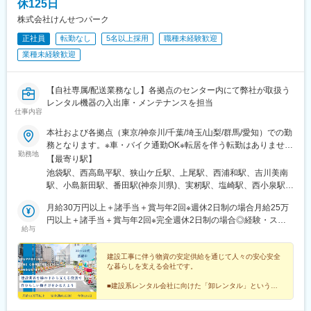
休125日
株式会社けんせつパーク
正社員
転勤なし
5名以上採用
職種未経験歓迎
業種未経験歓迎
【自社専属/配送業務なし】各拠点のセンター内にて弊社が取扱う
レンタル機器の入出庫・メンテナンスを担当
仕事内容
本社および各拠点（東京/神奈川/千葉/埼玉/山梨/群馬/愛知）での勤
務となります。※車・バイク通勤OK※転居を伴う転勤はありません
勤務地
★太田センター（群馬）オープニングメンバー募集中！＜東京＞■
【最寄り駅】
池袋本社/東京都豊島区南池袋2-28-14 大和証券池袋ビル7F＜埼玉
池袋駅、西高島平駅、狭山ケ丘駅、上尾駅、西浦和駅、吉川美南
＞■和光総合仮設センター/埼玉県和光市下新倉6-15■所沢センタ
駅、小島新田駅、番田駅(神奈川県)、実籾駅、塩崎駅、西小泉駅、
ー/埼玉県所沢市林2-127-1■さいたま上尾センター/埼玉県さいたま
蟹江駅、東池袋駅、都電雑司ケ谷駅
市北区別所町65-4■朝霞総合保安センター/埼玉県朝霞市大字上内
月給30万円以上＋諸手当＋賞与年2回※週休2日制の場合月給25万
間木818■三郷内装仮設センター/埼玉県三郷市上彦名54-1＜神奈川
円以上＋諸手当＋賞与年2回※完全週休2日制の場合◎経験・スキ
給与
＞■川崎センター/神奈川県川崎市川崎区塩浜4-8-2■相模原センタ
ルによって当社規定により決定します◎超過分は100％支給いた
ー/神奈川県相模原市中央区田名9314＜千葉＞■千葉北センター／
します
千葉県千葉市花見川区天戸町756-4 ＜山梨＞■山梨営業所・機材セ
建設工事に伴う物資の安定供給を通じて人々の安心安全
な暮らしを支える会社です。
ンター/山梨県南アルプス市飯野2895-1＜群馬＞■太田センター/営
業所群馬県太田市末広町544‐6<愛知>■名古屋センター/愛知県海部
■建設系レンタル会社に向けた「卸レンタル」というニ
郡蟹江町西之森5-12-1
ッチ分野で成長
■取引先は法人のみ／自社勤務＆配送業務なし