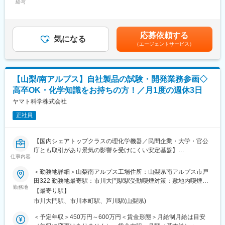
棚卸差異、材料単価や使用量の変動、工程ロス、稼働率など、現
給与
～696,758円（12分割）＜昇給有無＞有＜残業手当＞有＜給与補
■整備士や異業界のメンテナンス経験をお持ちの方：
場起因の差異要因を工場視点で分解・可視化し、数値の背景を明
足＞■別途インセンティブ：10%賃金はあくまでも目安の金額であ
これまでの「機械構造を理解し、見立てる力」はそのまま活かせ
確にします。
り、選考を通じて上下する可能性があります。月給(月額)は固定手
ます。加えて、デジタル化・ネットワーク化が加速的に進む医療
単なる原価計算や報告業務ではなく、現場で実際に発生している
当を含めた表記です。
業界の中でIT・ネットワーク知識が身につき、より専門性の高い
応募依頼する
課題と数字を結びつけ、各部門と一緒になって改善アクションに
気になる
サービスエンジニアへステップアップが可能です。
（エージェントサービス）
つなげていくことが求められます。
工場常駐の管理会計担当として、数字を使った意思決定と継続的
■緊急呼び出し：
なコスト改善を支え、現場と経営をつなぐ役割を担っていただき
クリニックがお客様となる為、基本的に夜間に呼ばれることはあ
ます。
りません。一方でイレギュラーな自体に備えて当番制（自宅待
【山梨/南アルプス】自社製品の試験・開発業務参画◇
機）を取り入れており、万が一、対応（出動）が発生した場合、
高卒OK・化学知識をお持ちの方！／月1度の週休3日
■当社について：
代休を取得します。一時対応はコールセンターで行っておりま
ロード・ジャパン・インクは、製造現場の課題解決を支える製
ヤマト科学株式会社
す。
品・技術を提供するメーカーです。接着剤やコーティング剤、熱
正社員
マネジメント材料、精密な動作を支える装置など、製品の品質・
変更の範囲：会社の定める業務
安全性・信頼性を根本から支える分野を強みとしています。
グローバルな開発・製造拠点との連携を背景に、日本国内では製
【国内シェアトップクラスの理化学機器／民間企業・大学・官公
造現場に近い立場での技術サポートと安定供給体制を構築。自動
庁とも取引があり景気の影響を受けにくい安定基盤】
車、航空機、産業機械、エネルギー分野など、高度な品質管理と
仕事内容
■業務概要：
再現性が求められる現場で幅広く採用されています。
当社製品を使用した試験業務を中心に、開発業務全般に携わって
＜勤務地詳細＞山梨南アルプス工場住所：山梨県南アルプス市戸
現場理解を重視する社風のもと、製造・品質・コストのバランス
いただきます。入社後は先輩社員のサポートからスタートし、将
田322 勤務地最寄駅：市川大門駅駅受動喫煙対策：敷地内喫煙可
を取りながら、持続可能なものづくりを支えています。
来的には、試験・技術対応の中心メンバーとして活躍していただ
勤務地
能場所あり
【最寄り駅】
くことを想定しています。
■業務内容：
市川大門駅、市川本町駅、芦川駅(山梨県)
・工場における製造原価の算定、分析および月次管理
■業務詳細：
＜予定年収＞450万円～600万円＜賃金形態＞月給制月給は目安
・標準原価の設定・見直し、実際原価との差異分析（数量・単
・当社製品を用いた各種試験の実施