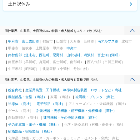
土日祝休み
商社業界、山梨県、土日祝休みの転職・求人情報をエリアで絞り込む
甲府市
富士吉田市
都留市
山梨市
大月市
韮崎市
南アルプス市
北杜市
甲斐市
笛吹市
上野原市
甲州市
中央市
南都留郡（道志村、西桂町、忍野村、山中湖村、鳴沢村、富士河口湖町）
南巨摩郡（早川町、身延町、富士川町、南部町）
西八代郡（市川三郷町）
中巨摩郡（昭和町）
北都留郡（小菅村、丹波山村）
商社業界、山梨県、土日祝休みの転職・求人情報を業種で絞り込む
総合商社
産業用装置（工作機械・半導体製造装置・ロボットなど）商社
機械部品・金型 （商社）
家電 （商社）
複写機・プリンタ （商社）
半導体 （商社）
電子部品 （商社）
アミューズメント・遊戯機器 （商社）
ゲーム （商社）
計測機器・光学機器・精密機器・分析機器 （商社）
自動車部品 （商社）
建設機械・その他輸送機器 （商社）
その他電気・電子・機械 （商社）
化学・医薬原料（有機・高分子） 商社
樹脂部品・樹脂製品 （商社）
化学品（無機・ガラス・カーボン・セラミック・セメント・窯業） 商社