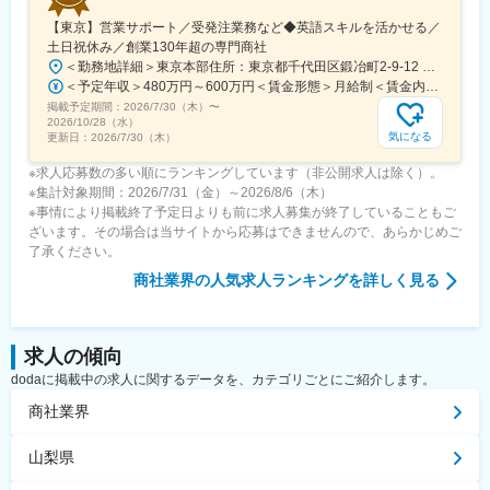
【東京】営業サポート／受発注業務など◆英語スキルを活かせる／
土日祝休み／創業130年超の専門商社
＜勤務地詳細＞東京本部住所：東京都千代田区鍛冶町2-9-12 神田徳力ビル6F勤務地最寄駅：各線／神田駅受動喫煙対策：屋内喫煙可能場所あり変更の範囲：会社の定める事業所
＜予定年収＞480万円～600万円＜賃金形態＞月給制＜賃金内訳＞月額（基本給）：270,000円～334,000円その他固定手当/月：10,000円＜月給＞280,000円～344,000円＜昇給有無＞有＜残業手当＞有＜給与補足＞■賞与：年2回〇25歳（入社4年目・スタッフ2） 年収590万円○30歳（入社9年目・スタッフ3） 年収700万円○35歳（リーダー候補） 年収760万円〇40歳（リーダー） 年収830万円○45歳（管理職候補） 年収860万円賃金はあくまでも目安の金額であり、選考を通じて上下する可能性があります。月給(月額)は固定手当を含めた表記です。
掲載予定期間：
2026/7/30（木）
〜
2026/10/28（水）
気になる
更新日：
2026/7/30（木）
※求人応募数の多い順にランキングしています（非公開求人は除く）。
※集計対象期間：2026/7/31（金）～2026/8/6（木）
※事情により掲載終了予定日よりも前に求人募集が終了していることもご
ざいます。その場合は当サイトから応募はできませんので、あらかじめご
了承ください。
商社業界
の人気求人ランキングを詳しく見る
求人の傾向
dodaに掲載中の求人に関するデータを、カテゴリごとにご紹介します。
商社業界
山梨県