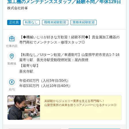
加工機のメンテナンススタッフ／経験不問／年休129日
株式会社鈴峯
正社員
転勤なし
職種未経験歓迎
業種未経験歓迎
【◆機械いじりが好きな方歓迎！経験不問◆】貴金属加工機器の
専門商社でメンテナンス・修理スタッフ◎
仕事内容
【転勤なし／UIターン歓迎／車通勤可】山梨県甲府市里吉1-7-16
最寄り駅 善光寺駅受動喫煙対策：屋内禁煙
勤務地
【最寄り駅】
善光寺駅
年収450万円（入社5年目/30代）
年収530万円（入社10年目/40代）
給与
未経験からジュエリー業界を支える専門職へ！
山梨営業所の未来を担うコアメンバーになるチャンス◎