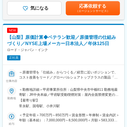
年2回／4.3か月分■昇給：あり賃金はあくまでも目安の金額であ
用ができるよう書類管理等のサポート
応募依頼する
気になる
り、選考を通じて上下する可能性があります。月給(月額)は固定手
（2）海外製造元から輸入した原薬について、各種取決め等に基づ
（エージェントサービス）
当を含めた表記です。
いた適切な運用ができるよう書類の維持管理、
取引先とのメールやり取り
※いずれの業務も文書作成等のデスクワークが中心ですので、文書
NEW
の読み書きが得意であれば、専門知識がなくとも年齢・性別関係
なく活躍するチャンスがあります。
【山梨】原価計算◆ベテラン歓迎／原価管理の仕組み
づくり／NYSE上場メーカー日本法人／年休125日
■当社について：
ロード・ジャパン・インク
1987年の創立以来、日本向け医療用医薬品原料の海外メーカーと
の共同研究、諸外国の製薬会社からの優れた医薬品原料輸入を活
正社員
かし、国内の製薬会社へ販売しています。また研究の成果を市場
性のある医薬品原料としていち早く国内の製薬会社に紹介してい
ます。このような医薬品原料・製剤の開発経験をもとに、2005年
～原価管理を「仕組み」からつくる／経営に近いポジションで、
4月に施行された改正薬事法下における原薬等登録原簿（MF）の
コスト改善をリード／グローバルシェアトップクラスの製品「ケ
仕事内容
国内管理人としての活動、海外大手製薬会社との製造委託コーデ
ムロック」～
ィネーターとしての活動にも積極的に取り組んでおり、医薬品原
＜勤務地詳細＞甲府事業所住所：山梨県中央市中楯811 勤務地最
料を「高品質で安定的に」をモットーに供給しています。
■本ポジションのミッション：
寄駅：JR中央本線／甲府駅受動喫煙対策：屋内全面禁煙変更の範
【甲府工場における原価管理体制の確立と継続的なコスト改善の
勤務地
囲：会社の定める事業所
【最寄り駅】
■当社の特徴：
推進】
常永駅、国母駅、小井川駅
高純度API、バイオ原料、機能性食品原料を世界から日本に届けて
40～50名規模の甲府工場において、これまで十分に整備されてい
います。
なかった原価管理体制を立ち上げ・強化し、工場全体のコスト意
＜予定年収＞700万円～850万円＜賃金形態＞年俸制＜賃金内訳＞
◇グローバルネットワークから高純度APIを厳選
識と収益性を高めることです。
年額（基本給）：7,000,000円～8,500,000円＜月額＞583,333円
ケミックスは、日本の高品質レベルを基本として海外の研究者と
各部門と密にコミュニケーションを取りながら、標準原価を設定
給与
～708,333円（12分割）＜昇給有無＞有＜残業手当＞有＜給与補