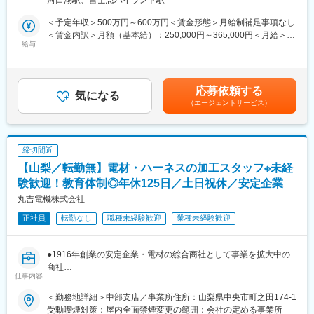
＜具体的な業務内容＞
・特殊鋼に関しては勉強会へ参加頂き、商材知識や業務の進め方
【特殊鋼とは？】
＜予定年収＞500万円～600万円＜賃金形態＞月給制補足事項なし
はOJTを通して習得いただきます。
特殊鋼とは、鉄から生まれる特殊な素材。原料となる鉄に、炭素
＜賃金内訳＞月額（基本給）：250,000円～365,000円＜月給＞
※業界知識0から入社し活躍している社員も複数おりますので、ご
を加え調整したあと、添加する元素によっていろいろな能力を発
給与
250,000円～365,000円＜昇給有無＞有＜残業手当＞有＜給与補足
安心ください。
揮する、なんとも不思議な素材です。日用品、モビリティ、産業
＞■昇給：年1回（6月）■賞与：年2回（6月、12月）賃金はあくま
機械など幅広い場所で使用されています。
でも目安の金額であり、選考を通じて上下する可能性がありま
■魅力ポイント：
す。月給(月額)は固定手当を含めた表記です。
・当社の営業は、モノづくりの最前線に立てる営業です。自動
応募依頼する
【営業の流れ】
気になる
車、スマホ、半導体など世界を動かす製品に関わることができま
（エージェントサービス）
・既存取引のあるお客様のニーズをヒアリング
す。
・素材メーカーから元となる特殊鋼の仕入れの調整段取り
・業界トップクラスの信頼を武器に営業できる環境です。「提案
・製造部隊と連携をしながら納期管理
が通りやすい」「信頼される営業」という強みがあります。
・製造完了後、顧客へ納品を行う
締切間近
※別途仕入先企業や加工企業とのやり取りが発生します。
■働き方：
【山梨／転勤無】電材・ハーネスの加工スタッフ※未経
※ノルマはありません。
・残業時間：平均20h程度
験歓迎！教育体制◎年休125日／土日祝休／安定企業
・出張：月1～2回程度（日帰り～1泊）※県外の仕入先の素材メー
【顧客】
丸吉電機株式会社
カーへ訪問
山梨の大手装置メーカーがメイン顧客となります（※事務所から車
正社員
転勤なし
職種未経験歓迎
業種未経験歓迎
で20分程度の距離）
・平均勤続年数：16.3年
※将来的には1人当たり20社程度を担当頂く予定です。
■福利厚生：
●1916年創業の安定企業・電材の総合商社として事業を拡大中の
【商材】
家族手当、住宅手当あり
商社
特殊鋼材、ステンレス鋼材、電子材料など
仕事内容
●転勤なし／土日祝休／残業月25時間程／年休125日
■当社について：
●未経験の方もしっかりとサポートをしますので、ご安心ください
■入社後のフォロー体制：
＜勤務地詳細＞中部支店／事業所住所：山梨県中央市町之田174-1
当社は、1947年創業、特殊鋼のリーディングカンパニーであり、
・まずは、先輩社員のアシスタントから始め、1～2年かけて一人
受動喫煙対策：屋内全面禁煙変更の範囲：会社の定める事業所
特殊鋼を扱う専門商社の中で国内トップクラスの地位を確立して