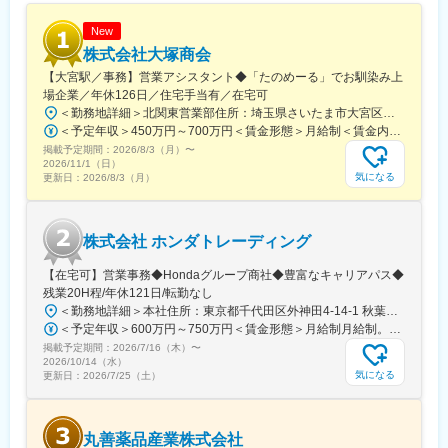
New
株式会社大塚商会
【大宮駅／事務】営業アシスタント◆「たのめーる」でお馴染み上
場企業／年休126日／住宅手当有／在宅可
＜勤務地詳細＞北関東営業部住所：埼玉県さいたま市大宮区桜木町1-195-1 大宮ソラミチKOZ 12階受動喫煙対策：屋内全面禁煙変更の範囲：会社の定める事業所（リモートワーク含む）
＜予定年収＞450万円～700万円＜賃金形態＞月給制＜賃金内訳＞月額（基本給）：274,000円～400,000円＜月給＞274,000円～400,000円＜昇給有無＞有＜残業手当＞有＜給与補足＞※経験・スキルを考慮のうえ、当社規定にて決定■昇給：年1回■賞与：年2回（7月・12月）賃金はあくまでも目安の金額であり、選考を通じて上下する可能性があります。月給(月額)は固定手当を含めた表記です。
掲載予定期間：
2026/8/3（月）
〜
2026/11/1（日）
気になる
更新日：
2026/8/3（月）
株式会社 ホンダトレーディング
【在宅可】営業事務◆Hondaグループ商社◆豊富なキャリアパス◆
残業20H程/年休121日/転勤なし
＜勤務地詳細＞本社住所：東京都千代田区外神田4-14-1 秋葉原UDX南ウイング18F勤務地最寄駅：JR山手線・総武線／秋葉原駅受動喫煙対策：屋内全面禁煙変更の範囲：会社の定める事業所（リモートワーク含む）
＜予定年収＞600万円～750万円＜賃金形態＞月給制月給制。賞与昨年支給実績6.7ヶ月分。＜賃金内訳＞月額（基本給）：300,000円～410,000円＜月給＞300,000円～410,000円＜昇給有無＞有＜残業手当＞有＜給与補足＞賞与は直近3年間の平均で6.5か月分支給として計算。全社平均である20時間分の時間外手当含む。時間外手当は1分単位で支給。賃金はあくまでも目安の金額であり、選考を通じて上下する可能性があります。月給(月額)は固定手当を含めた表記です。
掲載予定期間：
2026/7/16（木）
〜
2026/10/14（水）
気になる
更新日：
2026/7/25（土）
丸善薬品産業株式会社