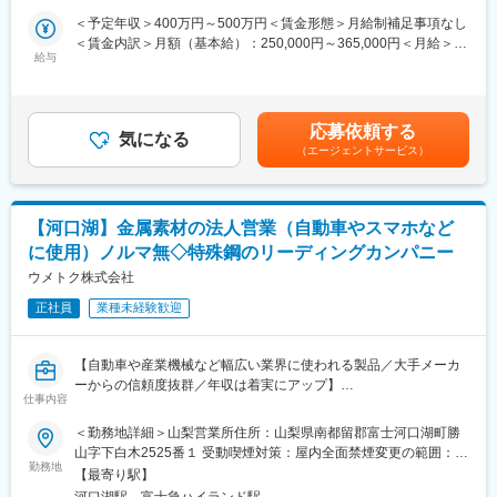
【特殊鋼とは？】
カー と取引しており、製品ラインナップは15万種に及びます。
＜予定年収＞400万円～500万円＜賃金形態＞月給制補足事項なし
特殊鋼とは、鉄から生まれる特殊な素材。原料となる鉄に、炭素
＜賃金内訳＞月額（基本給）：250,000円～365,000円＜月給＞
を加え調整したあと、添加する元素によっていろいろな能力を発
■当社について
給与
250,000円～365,000円＜昇給有無＞有＜残業手当＞有＜給与補足
揮する、なんとも不思議な素材です。日用品、モビリティ、産業
当社は、総合商社を除く国内の卸売業としては初の３兆円台の売
＞■昇給：年1回（6月）■賞与：年2回（6月、12月）賃金はあくま
機械など幅広い場所で使用されています。
上規模を誇る国内最大の医薬品卸企業です。
でも目安の金額であり、選考を通じて上下する可能性がありま
医師の処方が必要な医療用医薬品だけでなく、医療機器・医療材
す。月給(月額)は固定手当を含めた表記です。
応募依頼する
【営業の流れ】
料・臨床検査試薬など、診断、検査、治療、投薬にまで幅広く医
気になる
（エージェントサービス）
・既存取引のあるお客様のニーズをヒアリング
療に関わる商品を1,000社以上のメーカーから仕入れ、病院・診療
・素材メーカーから元となる特殊鋼の仕入れの調整段取り
所や調剤薬局など全国約10万軒もの医療機関に販売・納品してい
・製造部隊と連携をしながら納期管理
ます。
・製造完了後、顧客へ納品を行う
当社では安定供給と流通プロセス全体の効率化・最適化を実現す
【河口湖】金属素材の法人営業（自動車やスマホなど
※別途仕入先企業や加工企業とのやり取りが発生します。
る高機能物流を土台に、医療機関やメーカーの皆様をサポートす
に使用）ノルマ無◇特殊鋼のリーディングカンパニー
※ノルマはありません。
る様々なサービス展開に取り組んでいます。
ウメトク株式会社
また、女性活躍推進「えるぼし認定3つ星」を取得しており、時短
【顧客】
勤務制度対象者の拡大や育児・介護等の家庭事情で退職された社
正社員
業種未経験歓迎
山梨の大手装置メーカーがメイン顧客となります（※事務所から車
員が、再び当社で活躍できるジョブ・リターン制度の導入等、女
で20分程度の距離）
性が活躍できる環境整備に積極的に取り組んでいます。
※将来的には1人当たり20社程度を担当頂く予定です。
【自動車や産業機械など幅広い業界に使われる製品／大手メーカ
変更の範囲：会社の定める業務
ーからの信頼度抜群／年収は着実にアップ】
【商材】
仕事内容
特殊鋼材、ステンレス鋼材、電子材料など
■職務内容：
＜勤務地詳細＞山梨営業所住所：山梨県南都留郡富士河口湖町勝
自動車などモビリティや日用品、産業機械など幅広い業界で使わ
山字下白木2525番１ 受動喫煙対策：屋内全面禁煙変更の範囲：会
■入社後のフォロー体制：
れる『特殊鋼』のルート営業としてご活躍いただきます。
勤務地
社の定める事業所
・まずは、先輩社員のアシスタントから始め、1～2年かけて一人
【最寄り駅】
前の営業として顧客をお任せしていきます。
河口湖駅、富士急ハイランド駅