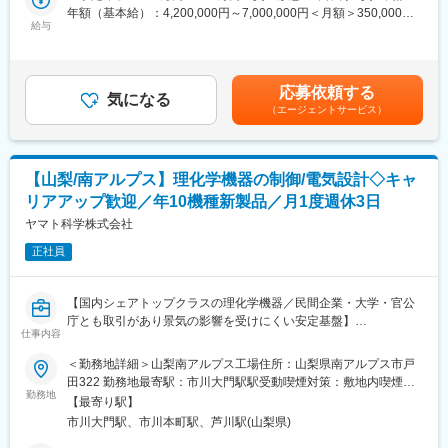
で、技術・品質・コストのバランスを意識した課題解決力を身に
年額（基本給）：4,200,000円～7,000,000円＜月額＞350,000円
つけていただきます。将来的には、新製品開発の初期検討から関
給与
～583,333円（12分割）＜昇給有無＞有＜残業手当＞有＜給与補
■当社の魅力：
われる人材としての活躍を目指していただきます。
足＞■別途インセンティブ：10%賃金はあくまでも目安の金額であ
理化学機器・試験研究設備・分析計測機器・産業試験検査機器の
り、選考を通じて上下する可能性があります。月給(月額)は固定手
メーカーとして、また、研究開発全般及びものづくり・生産技術
■当社について：
当を含めた表記です。
に必要な高度先端機器を取り扱う商社として、積極的な事業展開
応募依頼する
ロード・ジャパン・インクは、ものづくりを支える製品や技術を
気になる
を行っております。国内だけでなく海外市場にも積極的に参入し
（エージェントサービス）
提供している会社です。主に、部品をしっかり固定するための接
ており、2025年度には過去最高売上を更新し業績も好調です。ま
着剤やコーティング剤、熱をコントロールする材料、機械を正確
た、年間休日に加え特別休暇を付与する形で月1回の週休3日を導
に動かすための装置などを扱っています。
入しており、WLBを整えることもできます。
世界中にある開発・製造拠点と連携し、日本のお客様に品質の高
【山梨/南アルプス】理化学機器の制御/電気設計◇キャ
い製品と分かりやすい技術サポートを提供している点が特長で
リアアップ歓迎／年10機種新製品／月1度週休3日
す。自動車や航空機、工場設備、エネルギー分野など、安全性や
信頼性が重要な現場で幅広く使われています。長年の経験を生か
ヤマト科学株式会社
し、お客様の困りごとを解決しながら、社会の発展を支えている
正社員
会社です。
■業務内容：
【国内シェアトップクラスの理化学機器／民間企業・大学・官公
1. 新製品の立上げ（プロセス開発）
庁とも取引があり景気の影響を受けにくい安定基盤】
・新製品を量産するための製造方法の検討・設計
仕事内容
■業務概要：
・試作品の評価を通じた条件の最適化
自社標準製品の制御・電気設計全般をお任せします。既存製品の
＜勤務地詳細＞山梨南アルプス工場住所：山梨県南アルプス市戸
・課題の洗い出しと改善の実施
モデルチェンジ、機能改善、新製品開発など、設計から立ち上げ
田322 勤務地最寄駅：市川大門駅駅受動喫煙対策：敷地内喫煙可
・作業手順書・工程仕様書の作成
まで一貫して携わることができるポジションです。
勤務地
能場所あり
・海外工場の立上げサポート
【最寄り駅】
ご入社後はご経験の有無にかかわらず、入社後はメンター制度に
市川大門駅、市川本町駅、芦川駅(山梨県)
よって上司、教育者、メンターの3名でフォローし、早期にご活躍
2. 市場調査・実現可能性の検討
いただけるようサポートしています。