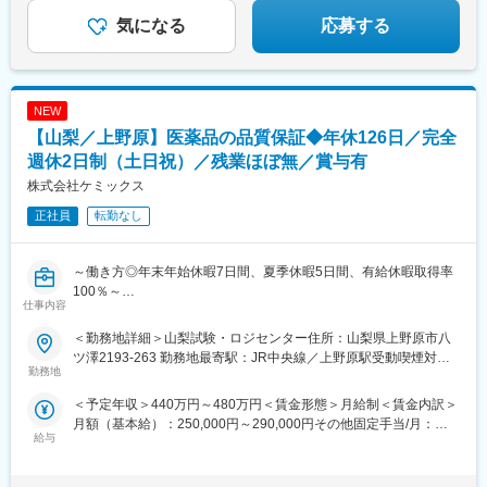
気になる
応募する
NEW
【山梨／上野原】医薬品の品質保証◆年休126日／完全
週休2日制（土日祝）／残業ほぼ無／賞与有
株式会社ケミックス
正社員
転勤なし
～働き方◎年末年始休暇7日間、夏季休暇5日間、有給休暇取得率
100％～
仕事内容
■職務内容：
＜勤務地詳細＞山梨試験・ロジセンター住所：山梨県上野原市八
医薬品倉庫（製造所）における（1）または（2）のいづれかの業
ツ澤2193-263 勤務地最寄駅：JR中央線／上野原駅受動喫煙対
務
勤務地
策：屋内全面禁煙変更の範囲：会社の定める事業所
（1）自社製剤の品質保証業務（GMP運用の推進 書類の維持管
＜予定年収＞440万円～480万円＜賃金形態＞月給制＜賃金内訳＞
理）
月額（基本給）：250,000円～290,000円その他固定手当/月：
（2）原薬の品質保証業務（海外製造元／販売先メーカーとの連携
給与
25,000円＜月給＞275,000円～315,000円＜昇給有無＞有＜残業手
等）
当＞有＜給与補足＞※給与に関しては、前職、経験を考慮します。
※その他固定手当：住宅手当15,000円、食事手当10,000円■賞与：
（1）海外製造元から輸入した自社製剤について、適切なGMP運