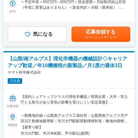
＜予定年収＞450万円～600万円＜賃金形態＞月給制月給は目安
・市場動向や顧客ニーズの調査
（年収に変更はありません）＜賃金内訳＞月額（基本給）：
・競合製品との比較・強みの整理
■業務詳細：
給与
220,000円～300,000円＜月給＞220,000円～300,000円＜昇給有
・技術・コスト・品質面での製品化の検討
・電気CADを用いた制御回路設計
無＞有＜残業手当＞有＜給与補足＞賞与実績:年2回 ※昨年度賞与実
・検討結果の資料作成・社内共有
・PLCやタッチパネルを用いた制御ソフト設計
績：5.36か月表記年収は想定年収範囲ですが、実際の給与提示は
・温度・液量などのPID制御の適用・パラメータ調整
前職・経験を考慮の上、同社社内規定に準じ優遇いたします。賃
3. 製造プロセスの構築
応募依頼する
・製造現場との連携による装置立ち上げ支援・調整・検証業務
気になる
金はあくまでも目安の金額であり、選考を通じて上下する可能性
・量産に向けた工程設計・設備検討
（エージェントサービス）
があります。月給(月額)は固定手当を含めた表記です。
・設備導入や立上げのサポート
■製品：
・生産性向上やコスト削減の推進
当社は毎年10機種前後の新製品を市場投入しており、業界No.1の
・品質トラブルの予防・改善
開発力・製品力を目指しています。担当いただく製品群は下記
【山梨/南アルプス】理化学機器の機械設計◇キャリア
で、研究現場で長期的に利用される「標準品」であり、使い勝
4. 部門連携
アップ歓迎／年10機種程の新製品／月1度の週休3日
手・信頼性を磨き続ける設計が求められます。
・R&D、製造、品質部門と連携し製品立上げを推進
・恒温水槽（温度管理を要する試験用途）
ヤマト科学株式会社
・不具合の原因分析と改善対応
・純水製造装置（理化学分析・精密洗浄などに使用）
・関係者と調整しながらプロジェクトを推進
正社員
・コロニーカウンター（微生物培養物の計測機器）
・乾燥機（試料処理や素材評価に使用）
変更の範囲：会社の定める業務
【国内シェアトップクラスの理化学機器／民間企業・大学・官公
■組織：
庁とも取引があり景気の影響を受けにくい安定基盤】
特注製品は別部門で対応しており、本ポジションは標準製品の新
仕事内容
■業務概要：
規開発・改良が中心です。
研究や試験等で使用される理化学機器の機械設計業務をお任せし
＜勤務地詳細＞山梨南アルプス工場住所：山梨県南アルプス市戸
開発第二部には15名が在籍しており、そのうち制御開発課のメン
ます。自社工場を保有しており、特注対応にも強みを持っていま
田322 勤務地最寄駅：市川大門駅駅受動喫煙対策：敷地内喫煙可
バーは5名です。20代から50代まで幅広い年齢層で構成されてい
す。
勤務地
能場所あり
ます。
【最寄り駅】
ご本人の志向性や適性を考慮し、「標準品の開発設計部門」もし
理化学機器の設計経験者はもちろん歓迎しますが、多くの方が業
市川大門駅、市川本町駅、芦川駅(山梨県)
くは「特注品の個別設計部門」いずれかに配属予定です。電気・