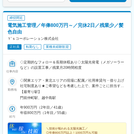
締切間近
電気施工管理／年俸800万円～／完休2日／残業少／髪
色自由
Ｙ’ｓコーポレーション株式会社
正社員
転勤なし
業種未経験歓迎
◇定期的なフォロー＆長期休暇あり◇太陽光発電（メガソーラー
など）の設置工事／残業月20時間程度
仕事内容
◇関東エリア・東北エリアの現場に配属／社用車貸与・借り上げ
社宅制度あり★ご希望などを考慮した上で、案件ごとに担当する
勤務地
現場を決定します★1現場あたり3～6カ月程度の期間常駐★借り
【最寄り駅】
上げ社宅＆社用車をご用意／日当も出ます★案件終了後、次の案
門前仲町駅、越中島駅
件に移るまで1カ月程度期間を設けて本社で面談したり、 長期休
暇が取れます【本社】東京都江東区牡丹1-15-5 ポイントSTビル
年900万円（2年目／41歳）
6F【アクセス】・都営大江戸線／東京メトロ東西線「門前仲町
年収800万円（1年目／55歳）
給与
駅」より徒歩3分・JR京葉線「越中島駅」より徒歩7分【勤務地
例】青森県、岩手県、宮城県、秋田県、山形県、福島県、茨城
県、栃木県、群馬県、埼玉県、千葉県、東京都、神奈川県、山梨
＼技術が報われる太陽光施工／
◎年俸800万円以上！1000万円も可能