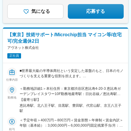
■月給25万円以上・土日祝休み・年休125日 ほか
気になる
応募する
【東京】技術サポート/Microchip担当 マイコン等/在宅
可/完全週休2日
アヴネット株式会社
正社員
■世界最大級の半導体商社という安定した基盤のもと、日本のモノ
づくりを支える重要な役割を担えます。
仕事内容
■グローバルなサプライヤーと国内の顧客をつなぐことで、新たな
ビジネスチャンスを創出し、自身の成長を実感できる環境です。
＜勤務地詳細1＞本社住所：東京都渋谷区恵比寿4-20-3 恵比寿ガ
ーデンプレイスタワー10F勤務地最寄駅：日比谷線／恵比寿駅受
技術的な面から、当社営業の販売活動を支援する役割です。
勤務地
動喫煙対策：屋内喫煙可能場所あり＜勤務地詳細2＞八王子テクニ
【最寄り駅】
マイコン、組み込み機器、モーター制御をご担当いただきます。
カルセンター住所：東京都八王子市高倉町59-10 受動喫煙対策：
恵比寿駅、北八王子駅、目黒駅、豊田駅、代官山駅、京王八王子
Microchip担当拡販のため製品の技術的なメリットの紹介、お客様
敷地内全面禁煙変更の範囲：会社の定める事業所（リモートワー
駅
システムに最適なデバイスの技術提案などを行います。
ク含む）
チームで活動しますので、すべて一人で行うわけではありません
＜予定年収＞400万円～800万円＜賃金形態＞年俸制＜賃金内訳＞
のでご安心ください。
年額（基本給）：3,000,000円～6,000,000円固定残業手当/月：
給与
83,333円～166,667円（固定残業時間40時間0分/月）超過した時