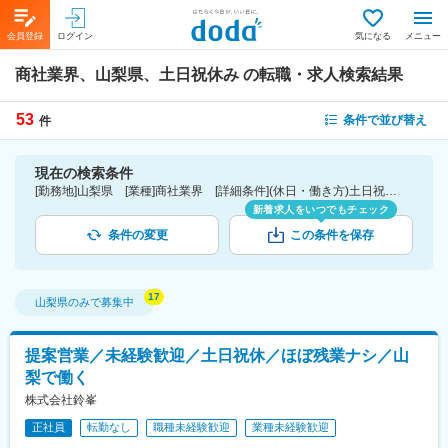
会員登録
ログイン
気になる
メニュー
商社業界、山梨県、土日祝休み
の転職・求人検索結果
53
条件で並び替え
件
現在の検索条件
[勤務地]山梨県 [業種]商社業界 [詳細条件](休日・働き方)土日祝休み
新着求人をいつでもチェック
条件の変更
この条件を保存
山梨県
のみで募集中
提案営業／未経験歓迎／土日祝休／ほぼ残業ナシ／山
梨で働く
株式会社鈴峯
正社員
転勤なし
職種未経験歓迎
業種未経験歓迎