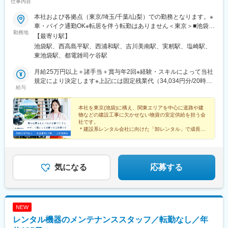
仕事内容
特殊鋼を扱う専門商社の中で国内トップクラスの地位を確立して
おります。大手メーカーと多数取引、“ものづくり”の世界では知名
本社および各拠点（東京/埼玉/千葉/山梨）での勤務となります。※
度のある企業です。
車・バイク通勤OK※転居を伴う転勤はありません＜東京＞■池袋本
勤務地
社/東京都豊島区南池袋2-28-14 大和証券池袋ビル7F＜埼玉＞■和
【最寄り駅】
変更の範囲：会社の定める業務
光総合仮設センター/埼玉県和光市下新倉6-15■朝霞総合保安セン
池袋駅、西高島平駅、西浦和駅、吉川美南駅、実籾駅、塩崎駅、
ター/埼玉県朝霞市大字上内間木818■三郷内装仮設センター埼玉県
東池袋駅、都電雑司ケ谷駅
三郷市上彦名54-1＜千葉＞■千葉北センター/千葉県千葉市花見川
区天戸町756-4＜山梨＞■山梨営業所・機材センター/山梨県南アル
月給25万円以上＋諸手当＋賞与年2回※経験・スキルによって当社
プス市飯野2895-1
規定により決定します※上記には固定残業代（34,034円分/20時間
給与
分）を含みます※超過分は100％支給いたします
本社を東京(池袋)に構え、関東エリアを中心に道路や建
物などの建設工事に欠かせない物資の安定供給を担う会
社です。
＊建設系レンタル会社に向けた「卸レンタル」で成長
＊オフィスから全体の円滑な運営をサポート
＊月給25万円以上・土日祝休み・年休125日等
気になる
応募する
NEW
レンタル機器のメンテナンススタッフ／転勤なし／年