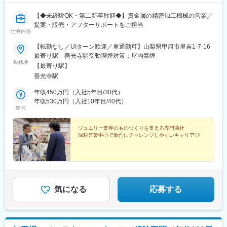
【◆未経験OK・第二新卒歓迎◆】貴金属の精密加工機械の営業／
提案・販売・アフターサポートをご担当
仕事内容
【転勤なし／UIターン歓迎／車通勤可】山梨県甲府市里吉1-7-16
最寄り駅 善光寺駅受動喫煙対策：屋内禁煙
勤務地
【最寄り駅】
善光寺駅
年収450万円（入社5年目/30代）
年収530万円（入社10年目/40代）
給与
ジュエリー業界のものづくりを支える専門商社
深耕営業中心で新たにチャレンジしやすいキャリア◎
気になる
応募する