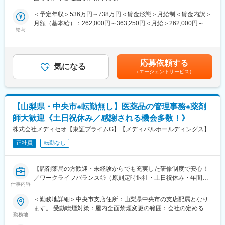
知見を融合させながら、開発力を強化している段階です。
＜予定年収＞536万円～738万円＜賃金形態＞月給制＜賃金内訳＞
理化学機器の設計経験者はもちろん歓迎しますが、多くの方が業
■業務概要：
月額（基本給）：262,000円～363,250円＜月給＞262,000円～
界未経験からの転職にて活躍しています。業務に必要な資格取
基本的には既存の顧客先に対して、電子計測機器の提案や納品等
給与
363,250円＜昇給有無＞有＜残業手当＞有＜給与補足＞※ご年収は
得、スキルアップのための資格取得などは会社全体でバックアッ
を行います。その他展示会やセミナーで入手した情報などをもと
ご経験に応じて決定します。・昇給：年1回(4月)・賞与：年3回(6
プします。
に提案型の営業もお任せいたします。
月・12月 / 3月のみ会社業績により支給が決定)※2025年度賞与実
績：8.4ヵ月、3月賞与も支給実績あり・別途、家族手当、役職手
■当社の魅力：
応募依頼する
■業務詳細：
気になる
当、技能手当あり(規定該当者に支給)賃金はあくまでも目安の金額
理化学機器・試験研究設備・分析計測機器・産業試験検査機器の
（エージェントサービス）
◇既存・新規顧客への提案（新規はほぼ無いですが、仕入れ先の
であり、選考を通じて上下する可能性があります。月給(月額)は固
メーカーとして、また、研究開発全般及びものづくり・生産技術
開拓や、既存顧客の他部署の開拓などをお任せする場合もありま
定手当を含めた表記です。
に必要な高度先端機器を取り扱う商社として、積極的な事業展開
す。）
を行っております。国内だけでなく海外市場にも積極的に参入し
◇既存の顧客先へ製品の納品・引き取り
ており、2024年度には過去最高売上を更新し業績も好調です。ま
【山梨県・中央市※転勤無し】医薬品の管理事務※薬剤
◇顧客対応や納品管理などの事務処理
た、年間休日に加え特別休暇を付与する形で月1回の週休3日を導
師大歓迎《土日祝休み／感謝される機会多数！》
ノルマはありますが半期単位で評価をしていきます！実績以外に
入しており、WLBを整えることもできます。
も、訪問数やKPIなども含めて総合的に評価しますのでご安心くだ
株式会社メディセオ【東証プライムG】【メディパルホールディングス】
さい。
正社員
転勤なし
■入社後の流れ
まずは先輩社員のサポートを受けながら製品の納品・引き取りな
【調剤薬局の方歓迎・未経験からでも充実した研修制度で安心！
どの納品管理等の事務処理から担当いただきます。その後、顧客
／ワークライフバランス◎（原則定時退社・土日祝休み・年間休
先の製品理解を段々と深め、営業に挑戦いただきます。
仕事内容
日125日）／東証プライムメディパルHD】
取り扱う商品ラインナップが数万点と多いため、半年～1年の時間
＜勤務地詳細＞中央市支店住所：山梨県中央市の支店配属となり
をかけてじっくり育成します。
■職務内容
ます。 受動喫煙対策：屋内全面禁煙変更の範囲：会社の定める事
配属先の営業所にて、管理薬剤師として営業所全体を事務的・学
勤務地
業所
■働き方：
術的な立場からサポートして頂きます。未経験の方もOJTなどを