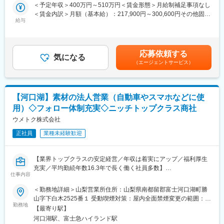
・年間休日125日
＜予定年収＞400万円～510万円＜賃金形態＞月給制補足事項なし
通して手厚くフォローしますのでご安心ください！
・実働7時間30分
＜賃金内訳＞月額（基本給）：217,900円～300,600円その他固定
・直行直帰可能
給与
手当/月：30,500円～36,000円＜月給＞248,400円～336,600円＜
■具体的な業務内容
ワークライフバランスも整えやすい環境であり、従業員一人ひと
昇給有無＞有＜残業手当＞有＜給与補足＞※給与詳細は経験・能力
・販売活動を適正に行うための管理業務／事務
りを大切にするという社長の考えが浸透しております。
等を考慮の上、当社規定により決定します。■昇給：年1回■賞
・事業所内にある医薬品の品質管理
与：年2回賃金はあくまでも目安の金額であり、選考を通じて上下
・取引先へのDI問合せ対応（製造販売後の安全管理業務）
応募依頼する
■当社について：
気になる
する可能性があります。月給(月額)は固定手当を含めた表記です。
・営業担当者（MS）への薬事研修 等
（エージェントサービス）
当社は計測器の専門商社として知識や経験、ノウハウを蓄積しお
客様に最適なサ―ビスを提供してまいりました。
■働き方
電子計測器の独立系専門商社として、国内トップ級のシェアを誇
残業は月平均2時間程と、ほとんど定時で終業することが可能で
り、信頼と実績の積み重ねにより安定した財務基盤を構築してお
【河口湖】素材の法人営業（自動車やスマホなどに使
す。
ります。
時短勤務も可能な環境のため、ママさんの活躍事例もございます
用）◇フォロー体制充実◇ニッチトップクラス商社
今後もエレクトロニクス分野など、様々な先進技術（通信技術電
◎
ウメトク株式会社
気自動車や自動運転の進化、新エネルギー分野の拡大など）のテ
※入社1年間は時短勤務不可
クニカルパートナーとして事業拡大を予定しています。
正社員
業種未経験歓迎
■ポジションの魅力
■取引先
（1）ワークライフバランス：
ソニー・キヤノン・パナソニック・トヨタ・日産・ホンダ・スズ
【業界トップクラスの安定経営／年収は着実にアップ／福利厚生
原則定時退社・土日祝休みに加えて年間休日125日とプライベー
キ・マツダ・日立製作所・富士通・パイオニア・富士フイルム・
充実／平均勤続年数16.3年で長く働く社員多数】
トと仕事の両立がしやすい環境です。
リコー・東芝・日本IBM・三洋電機・TDK・東京大学・早稲田大
仕事内容
（2）働きやすい環境：
学・各官公庁・研究機関・有力民間企業 等
■職務内容：
事業所には10名前後のスタッフが在籍しており、和やかな雰囲気
＜勤務地詳細＞山梨営業所住所：山梨県南都留郡富士河口湖町勝
自動車などモビリティや日用品、産業機械など幅広い業界で使わ
で腰を据えて働ける環境です。基本的に1拠点につき薬剤師1名の
山字下白木2525番１ 受動喫煙対策：屋内全面禁煙変更の範囲：会
変更の範囲：会社の定める業務
れる『特殊鋼』のルート営業としてご活躍いただきます。
ため、感謝される機会が多く、スタッフの満足度も高いです。
勤務地
社の定める事業所
【最寄り駅】
（3）業界最大手・安定基盤：
河口湖駅、富士急ハイランド駅
＜具体的な業務内容＞
当社は、医薬品卸業界最大手として、1000社を超える国内外メー