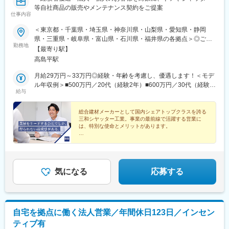
とができます。
等自社商品の販売やメンテナンス契約をご提案
仕事内容
■入社後の流れ：
まずは実際の現場で先輩社員のOJTの下、一通りの工種を1人で管
＜東京都・千葉県・埼玉県・神奈川県・山梨県・愛知県・静岡
理できるようになるまで、丁寧に研修・教育を実施します。
県・三重県・岐阜県・富山県・石川県・福井県の各拠点＞◎ご希
勤務地
並行して、現場がない日には社内外の打ち合わせや書類作成の
望の勤務地に配属となります。■首都圏事業部／東京都・千葉県・
【最寄り駅】
他、営業に同行しての客先訪問などを通じ、業務の流れを一通り
埼玉県・神奈川県・山梨県■中部事業部／愛知県・静岡県・三重
高島平駅
学びます。
県・岐阜県・富山県・石川県・福井県◎各拠点の所在地は、当社
ホームページの「会社情報」にある「事業所一覧」をご覧くださ
月給29万円～33万円◎経験・年齢を考慮し、優遇します！＜モデ
■組織構成
い。★リテール支店（東京都豊島区）では有資格者を積極採用
ル年収例＞■500万円／20代（経験2年）■600万円／30代（経験
給与
20代～50代の社員が4名と、幅広い年代で組織が構成されており
中！※ハウスメーカー・不動産会社等の業界出身者の方で〈宅地建
10年）■760万円／40代（経験20年）★リテール支店（東京都豊
ます。
物取引士・建築士・建築施工管理技士〉の資格を保有している方
島区）では有資格者を積極採用中！【年収例】500万円～800万円
※30代～40代の方が活躍中です
（経験により優遇）※ハウスメーカー・不動産会社等の業界出身者
総合建材メーカーとして国内シェアトップクラスを誇る
三和シヤッター工業。事業の最前線で活躍する営業に
■勤務地：
の方で〈宅地建物取引士・建築士・建築施工管理技士〉の資格を
は、特別な使命とメリットがあります。
関東甲信越地方を中心とした東日本エリアの各現場勤務です。基
保有している方
本的には首都圏がメインとなり、現場への直行直帰が基本です。
■業界未経験からのスタートでも安心の育成体制
案件などにより、長期出張となる場合がございます。
■圧倒的な知名度を誇るブランド力
■お客様から信頼されている商品力
■評価制度
気になる
応募する
当社では評価に等級制度を採り入れおり、各階級ごとに明確な評
価基準がございます。各基準をベースに、上長との間でご自身の
スキルがどの階級に値するのかのすり合わせを行い、透明性のあ
る評価制度を行っております。
自宅を拠点に働く法人営業／年間休日123日／インセン
変更の範囲：会社の定める業務
ティブ有