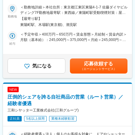
＜勤務地詳細＞本社住所：東京都江東区東陽4-1-7 佐藤ダイヤビル
大正2年創業以来「優れた製品を通して国づくりに奉仕する」とい
ディング7F勤務地最寄駅：東西線／東陽町駅受動喫煙対策：屋内
う企業理念のもと、時代ニーズに合わせ110年以上に渡り、様々
勤務地
喫煙可能場所あり変更の範囲：本文参照
【最寄り駅】
な産業界の発展に貢献してきた当社。
東陽町駅、木場駅(東京都)、潮見駅
大手スーパーゼネコン等とも多数取引があり、今なお安定した成
長を実現しております。
＜予定年収＞400万円～650万円＜賃金形態＞月給制＜賃金内訳＞
今回は工事部配属の施工管理職を募集します。大手ゼネコン案件
月額（基本給）：245,000円～375,000円＜月給＞245,000円～
を中心に、大規模かつ社会貢献性の高い案件に携わっていただき
給与
375,000円＜昇給有無＞有＜残業手当＞有＜給与補足＞※給与詳細
ます。
は経験・資格等を考慮の上、当社規定により決定します。■賞与：
年2回（6月・12月）※過去実績…全社平均3ヶ月分■昇給：年1回
■業務内容：
（4月）賃金はあくまでも目安の金額であり、選考を通じて上下す
応募依頼する
清水建設・鹿島建設等の大手ゼネコンから受注した、公共インフ
気になる
る可能性があります。月給(月額)は固定手当を含めた表記です。
（エージェントサービス）
ラ工事をメインに施工管理をお任せします。
＜具体的には＞
・現場の安全管理、品質管理
・スケジュール管理
NEW
・作業員の管理 など
圧倒的シェアを誇る自社商品の営業（ルート営業）／
■業務詳細：
経験者優遇
・実際の現場作業は社外の協力会社で実施します。当ポジション
三和シヤッター工業株式会社(三和グループ)
の方には現場作業員の指揮、管理をお任せします。
正社員
5名以上採用
業種未経験歓迎
・工事で使用する資材は当社販売の物を扱うので、営業担当とも
連携しながら業務にあたります。資材の管理などは営業が担当す
るので、本ポジションは現場の安全管理や工程管理に注力するこ
＜経験者優遇＞法人・個人のお客様を対象に、ドアやシャッター