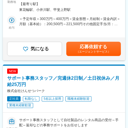
■業務内容
勤務地
前の営業として顧客をお任せしていきます。
【最寄り駅】
おります。大手メーカーと多数取引、“ものづくり”の世界では知名
電線・ワイヤーハーネス加工及び電装品の組立作業
・特殊鋼に関しては勉強会へ参加頂き、商材知識や業務の進め方
東花輪駅、小井川駅、甲斐上野駅
度のある企業です。
はOJTを通して習得いただきます。
■具体的な業務内容
※業界知識0から入社し活躍している社員も複数おりますので、ご
＜予定年収＞300万円～400万円＜賃金形態＞月給制＜賃金内訳＞
変更の範囲：会社の定める業務
【工場スタッフ】
安心ください。
月額（基本給）：200,500円～221,500円その他固定手当/月：
電装品や電線・ハーネスといった電設資材の工場での加工作業を
給与
5,000円～10,000円＜月給＞205,500円～231,500円＜昇給有無＞
行います。
■魅力ポイント：
有＜残業手当＞有＜給与補足＞※経験・年齢を考慮の上、優遇いた
・ハーネス加工及び組立
・当社の営業は、モノづくりの最前線に立てる営業です。自動
します。■昇給：年1回■賞与：年2回賃金はあくまでも目安の金額
・受入作業
車、スマホ、半導体など世界を動かす製品に関わることができま
であり、選考を通じて上下する可能性があります。月給(月額)は固
応募依頼する
・ピッキング作業
気になる
す。
定手当を含めた表記です。
（エージェントサービス）
・配達
・業界トップクラスの信頼を武器に営業できる環境です。「提案
※未経験の方でも、先輩社員が共働し丁寧に教えていきますのでご
が通りやすい」「信頼される営業」という強みがあります。
安心ください。
■働き方：
NEW
変更の範囲：会社の定める業務
・残業時間：平均20h程度
サポート事務スタッフ／完週休2日制／土日祝休み／月
・出張：月1～2回程度（日帰り～1泊）※県外の仕入先の素材メー
給25万円
カーへ訪問
株式会社けんせつパーク
・平均勤続年数：16.3年
正社員
転勤なし
5名以上採用
職種未経験歓迎
業種未経験歓迎
■福利厚生：
家族手当、住宅手当あり
サポート事務スタッフとして自社製品のレンタル商品の受付～手
■当社について：
配～返却などの事務サポートをお任せします
当社は、1947年創業、特殊鋼のリーディングカンパニーであり、