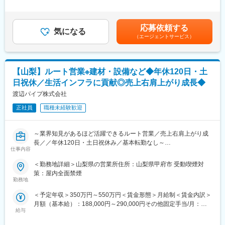
共同開発を行い、GMPに適合した工場で製造されたAPIをケミッ
し、実際原価との差異を月次で分析。棚卸差異や原材料費、製造
足＞■別途インセンティブ：10%賃金はあくまでも目安の金額であ
クスの品質管理の下で厳選し、日本の製薬会社へ販売していま
プロセスなど、差異が生じる要因を明確化し、現場にフィードバ
り、選考を通じて上下する可能性があります。月給(月額)は固定手
す。
ックを行います。
当を含めた表記です。
応募依頼する
◇バイオ原料を最先端バイオ工場へ、機能性食品原料を健康食品
単なる数値管理に留まらず、各部署と協働しながら具体的な改善
気になる
工場へ
（エージェントサービス）
策を提案・推進し、「数字が現場改善につながる原価管理」を実
動物由来のバイオ原料を海外の製造工場から国内のバイオ工場
現することが求められます。即戦力として主体的に関わり、工場
へ、あるいは、研究所へお届けしています。ケミックスは、海外
経営の基盤づくりをリードしていただく役割です。
の医薬GMPレベルの工場で製造された天産物から抽出された機能
【山梨】ルート営業※建材・設備など◆年休120日・土
性食品原料をケミックスの品質管理の下に健康食品工場へ販売し
■当社について：
日祝休／生活インフラに貢献◎売上右肩上がり成長◆
ています。
ロード・ジャパン・インクは、ものづくりを支える製品や技術を
◇日本で製造されたAPIを海外へ
提供している会社です。主に、部品をしっかり固定するための接
渡辺パイプ株式会社
ケミックスのグローバル活動をベースに海外の製薬会社へ日本の
着剤やコーティング剤、熱をコントロールする材料、機械を正確
正社員
職種未経験歓迎
誇る技術で製造されたAPIを輸出しています。
に動かすための装置などを扱っています。
世界中にある開発・製造拠点と連携し、日本のお客様に品質の高
変更の範囲：無
い製品と分かりやすい技術サポートを提供している点が特長で
～業界知見があるほど活躍できるルート営業／売上右肩上がり成
す。自動車や航空機、工場設備、エネルギー分野など、安全性や
長／／年休120日・土日祝休み／基本転勤なし～
信頼性が重要な現場で幅広く使われています。長年の経験を生か
仕事内容
し、お客様の困りごとを解決しながら、社会の発展を支えている
■業務内容：
＜勤務地詳細＞山梨県の営業所住所：山梨県甲府市 受動喫煙対
会社です。
同社は、上下水道・住宅設備・建材など、暮らしに欠かせない分
策：屋内全面禁煙
野を支える専門商社です。
勤務地
■業務内容：
同ポジションは、建設・設備業界で培った知識や現場感を活かせ
1.製造原価の計算・分析・報告
＜予定年収＞350万円～550万円＜賃金形態＞月給制＜賃金内訳＞
る、建設・設備工事に必要な商材のルート営業です。
2.標準原価の設定・差異分析
月額（基本給）：188,000円～290,000円その他固定手当/月：
既存顧客中心のため、数字に追われる営業ではなく、信頼関係を
3.在庫評価・棚卸関連業務
給与
11,000円～16,000円固定残業手当/月：30,300円～46,500円（固
重視した働き方ができます。
4.月次・年次決算における原価関連処理
定残業時間20時間0分/月）超過した時間外労働の残業手当は追加