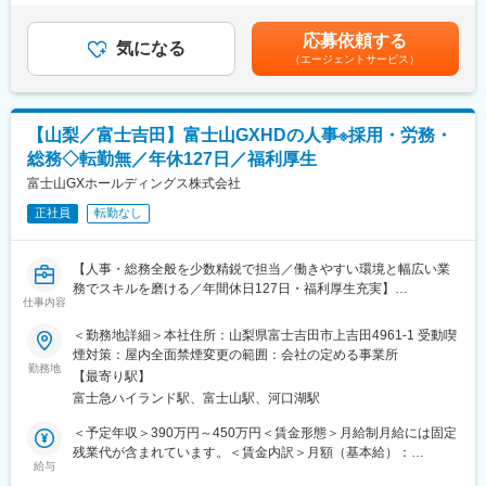
5.経営層への原価レポート作成
支給＜月給＞229,300円～352,500円（一律手当を含む）＜昇給有
＜業務の特徴＞
6.コスト削減施策の分析・提案
無＞有＜残業手当＞有＜給与補足＞※経験・能力を考慮し決定しま
・既存顧客中心で、長期的な信頼関係を築く営業スタイル
応募依頼する
気になる
す。■昇給：年1回（7月）■賞与：年2回（6月、12月）■モデル年
・業界内で高い知名度と信頼があり、営業しやすい環境
（エージェントサービス）
変更の範囲：会社の定める業務
収年収450万円／36歳営業職／月収32万円（入社5年目）年収620
・100万点超の豊富な商品から、柔軟な提案が可能
万円／42歳営業職／月収36万円（入社7年目）年収850万円／43
・全国に営業拠点を持つスケールでありつつ、地域密着型の営業
歳所長職／月収57万円（入社10年目）賃金はあくまでも目安の金
スタイル
額であり、選考を通じて上下する可能性があります。月給(月額)は
【山梨／富士吉田】富士山GXHDの人事※採用・労務・
・現場経験や商材知見を、「提案力」という形で活かせます
固定手当を含めた表記です。
総務◇転勤無／年休127日／福利厚生
■就業環境：
富士山GXホールディングス株式会社
・年間休日120日（土日祝休み）、有給が取得しやすい
・転勤は基本なし。地域に根差して腰を据えて働ける
正社員
転勤なし
・PCは20時に自動シャットダウンでメリハリある働き方が叶う
【人事・総務全般を少数精鋭で担当／働きやすい環境と幅広い業
■業務詳細：※経験・適性により、以下いずれか担当
務でスキルを磨ける／年間休日127日・福利厚生充実】
工事内容や現場状況を理解した上で提案する営業スタイルです。
仕事内容
■業務内容
【水道資材部門】
＜勤務地詳細＞本社住所：山梨県富士吉田市上吉田4961-1 受動喫
管理部門で新卒・中途採用を軸に、人事総務を担うポジションで
公共性が高く、景気変動に強い分野
煙対策：屋内全面禁煙変更の範囲：会社の定める事業所
す。説明会運営や応募者対応から始め、労務、総務、庶務へ担当
・顧客：水道工事会社向け
勤務地
【最寄り駅】
を広げます。連結363名の組織を支え、社員の入社から定着まで
・商材：パイプ・バルブ・ポンプ等
富士急ハイランド駅、富士山駅、河口湖駅
関われます。
＜具体的な業務内容＞
【住宅設備部門】
＜予定年収＞390万円～450万円＜賃金形態＞月給制月給には固定
・説明会や入社式を運営し、応募者の理解促進
「住まいづくり」に深く関われる提案
残業代が含まれています。＜賃金内訳＞月額（基本給）：
・応募者対応や日程を調整し、選考進行を管理
・顧客：工務店・リフォーム会社向け
給与
274,478円～310,951円固定残業手当/月：52,478円～59,451円
・社会保険手続きを進め、従業員の生活基盤を支援
・商材：キッチン・ユニットバス・住宅設備