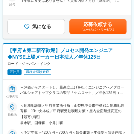
（年収に変更はありません）＜賃金内訳＞月額（基本給）：
価・工程別など）
・試験結果の整理・報告書作成（フォーマットあり）
給与
210,000円～255,000円その他固定手当/月：30,000円～35,000円
・在庫評価、棚卸立会い、棚卸差異の要因分析と改善フォロー
・営業担当やお客様との技術的な打ち合わせ・条件調整
＜月給＞240,000円～290,000円＜昇給有無＞有＜残業手当＞有＜
・月次・年次決算における原価関連処理および管理会計データの
・その他開発関連業務への参画
給与補足＞賞与実績:年2回 ※昨年度賞与実績：5.67か月表記年収は
整備
想定年収範囲ですが、実際の給与提示は前職・経験を考慮の上、
・工場長・経営層向けの原価・収益性レポート作成と説明
応募依頼する
■ポジションの魅力：
気になる
同社社内規定に準じ優遇いたします。賃金はあくまでも目安の金
・工場内各部門と連携したコスト削減・生産性改善施策の企画、
（エージェントサービス）
・学生時代の実験経験レベルからスタート可能です。高度な資格
額であり、選考を通じて上下する可能性があります。月給(月額)は
効果検証
や実務経験は不要ですが、試験結果や現象に対して考え、理解し
固定手当を含めた表記です。
ようとする姿勢が活かせる業務です。
変更の範囲：会社の定める業務
・実機を扱いながら、単なる作業ではなく、自ら試験条件を検討
【甲府★第二新卒歓迎】プロセス開発エンジニア
し、改善を重ねることで技術力を身につけられる環境です。
◆NYSE上場メーカー日本法人／年休125日
・各種試験を通じて、研究開発の背景や目的を理解しながら、最
先端の研究に触れることが可能です。
ロード・ジャパン・インク
・お客様の要望をヒアリングし、試験提案から実施まで主体的に
正社員
職種未経験歓迎
関わるなど、裁量を持って業務に携わることが可能です。
■製品：
～評価からスタートし、量産立上げを担うエンジニアへ／グロー
当社は多くの製品を取り扱っていますが、その中でもオーブンや
バルシェアトップクラスの製品「ケムロック」／年休125日（土
インキュベーターなどの開発を担当いただきます。これらは、最
仕事内容
日祝休み）～
先端の技術や研究を支えている製品です。官公庁・国立研究機
＜勤務地詳細＞甲府事業所住所：山梨県中央市中楯811 勤務地最
関・大学と取引があり、民間の企業様においても様々な業界（化
■ミッション：
寄駅：JR中央本線／甲府駅受動喫煙対策：屋内全面禁煙変更の範
学・石油・ゴム・繊維・食品・自動車・電機など）の研究施設に
入社後は、先輩のサポートを受けながら評価やデータ整理、改善
勤務地
囲：会社の定める事業所
納入されています。
【最寄り駅】
業務からスタートしていただきます。業務を通じて経験を積み、
当社は毎年平均して10機種程度を発売しており、業界No.1 の開発
常永駅、国母駅、小井川駅
徐々に担当範囲を広げながら、製品の量産立上げに関わる中核メ
力・製品力を目指すため、新製品の開発スピードをアップさせる
ンバーへと成長していただくことを期待しています。その過程
＜予定年収＞420万円～700万円＜賃金形態＞年俸制＜賃金内訳＞
ことを目標にしております。