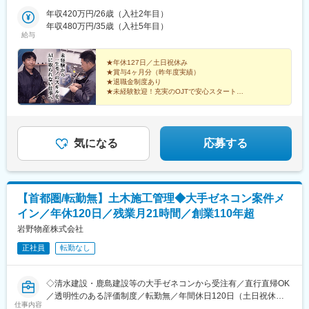
出張が発生します。
変更の範囲：会社の定める業務
年収420万円/26歳（入社2年目）
年収480万円/35歳（入社5年目）
給与
★年休127日／土日祝休み
★賞与4ヶ月分（昨年度実績）
★退職金制度あり
★未経験歓迎！充実のOJTで安心スタート
★学歴不問！20～30代男性が活躍中
将来性抜群の会社で、一生モノのスキルを身につけませ
んか？
気になる
応募する
【首都圏/転勤無】土木施工管理◆大手ゼネコン案件メ
イン／年休120日／残業月21時間／創業110年超
岩野物産株式会社
正社員
転勤なし
◇清水建設・鹿島建設等の大手ゼネコンから受注有／直行直帰OK
／透明性のある評価制度／転勤無／年間休日120日（土日祝休）
仕事内容
／資格・家族・住宅手当も充実◇