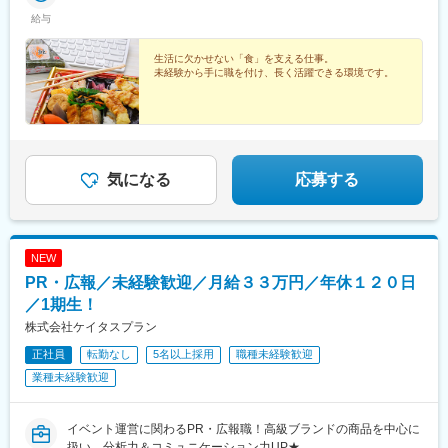
給与
生活に欠かせない「食」を支える仕事。
未経験から手に職を付け、長く活躍できる環境です。
気になる
応募する
NEW
PR・広報／未経験歓迎／月給３３万円／年休１２０日
／1期生！
株式会社ケイタスプラン
正社員
転勤なし
5名以上採用
職種未経験歓迎
業種未経験歓迎
イベント運営に関わるPR・広報職！高級ブランドの商品を中心に
扱い、分析力＆コミュニケーション力UP★