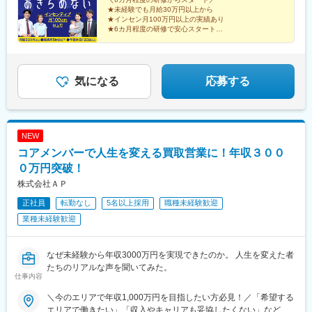
目黒駅前店東京都目黒区上目黒1-17-8 細田ビル1F・中目黒駅より
考慮の上で決定します。＼豊かな経験をお持ちの方は優遇／◇月
★未経験でも月給30万円以上から
徒歩3分（2）催事 ※直行直帰OK■勤務エリアは全国一都三県を
給35万円以上＋毎月インセンティブ＋各種手当※給与は経験・能
★インセン月100万円以上の実績あり
中心に、各地のスーパーマーケットや商業施設、ホームセンター
力を考慮の上で決定します。【年収例】年収1200万円／入社3年
★6カ月程度の研修で安心スタート
のイベントブースでのお仕事です。
目／インセンティブ月50万円以上年収550万円／入社1年目／イン
★完全週休2日・年間休日120日
★原則定時退社！残業は月平均5h以下
センティブ月10万円以上／未経験スタート
★「買取大吉」の圧倒的な信頼感
気になる
応募する
NEW
コアメンバーで人生を変える買取営業に！年収３００
０万円突破！
株式会社ＡＰ
正社員
転勤なし
5名以上採用
職種未経験歓迎
業種未経験歓迎
なぜ未経験から年収3000万円を実現できたのか。 人生を変えた者
たちのリアルな声を聞いてみた。
仕事内容
＼今のエリアで年収1,000万円を目指したい方必見！／「希望する
エリアで働きたい」「収入やキャリアも妥協したくない」など、