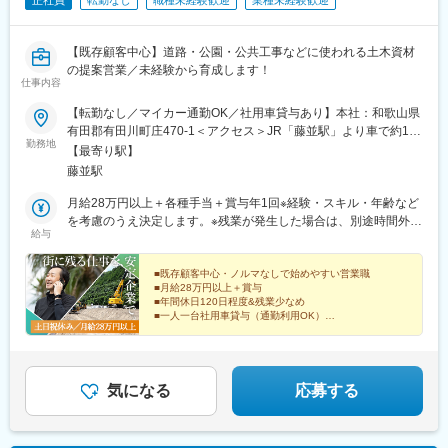
正社員
転勤なし
職種未経験歓迎
業種未経験歓迎
【既存顧客中心】道路・公園・公共工事などに使われる土木資材
の提案営業／未経験から育成します！
仕事内容
【転勤なし／マイカー通勤OK／社用車貸与あり】本社：和歌山県
有田郡有田川町庄470-1＜アクセス＞JR「藤並駅」より車で約10
勤務地
分☆入社後は一人一台の社用車貸与あり！ガソリンカード、ETC
【最寄り駅】
カードも支給しますので、社用車をそのまま通勤に使用してOKで
藤並駅
す。※受動喫煙対策あり
月給28万円以上＋各種手当＋賞与年1回※経験・スキル・年齢など
を考慮のうえ決定します。※残業が発生した場合は、別途時間外手
給与
当を支給します。
■既存顧客中心・ノルマなしで始めやすい営業職
■月給28万円以上＋賞与
■年間休日120日程度&残業少なめ
■一人一台社用車貸与（通勤利用OK）
■少人数だからこそ風通し◎
気になる
応募する