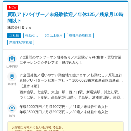
駅、日吉町駅、浜松駅、伏見駅(愛知県)、近鉄名古屋駅、四日市
NEW
駅、島ノ関駅、五条駅(京都市営)、梅田駅(地下鉄)、ＪＲ難波駅、
買取アドバイザー／未経験歓迎／年休125／残業月10時
ハーバーランド駅、西川緑道公園駅、中電前駅、東雲口駅、祇園
駅(福岡県)、慶徳校前駅、朝日通駅
間以下
株式会社Ｅｖｏ
正社員
転勤なし
5名以上採用
職種未経験歓迎
業種未経験歓迎
☆2週間のマンツーマン研修あり／未経験からPR集客・買取営業
にチャレンジ☆テレアポ・飛び込みなし
仕事内容
☆全国募集／通いやすい勤務地で働けます ／転勤なし／原則直行
直帰／U・Iターン歓迎＜本社＞〒160-0023東京都新宿区西新宿五
勤務地
丁目1番1号 住友不動産新宿ファーストタワー3階※転居を伴う転
【最寄り駅】
勤はありません。■その他勤務地・都内23区、関東のプロジェク
西新宿駅、七宝駅、犬山口駅、西ノ口駅、新居浜駅、川之江駅、
ト先やご希望の全国
つくば駅、下妻駅、高島駅(岡山県)、早島駅、浦添前田駅、那覇空
港駅(鉄道)、石鳥谷駅、矢幅駅、脇ノ沢駅、鵜沼宿駅、土岐市駅、
年収5000万円／月収400万円～／41歳／未経験中途入社
くりこま高原駅、長町一丁目駅、宇治駅(奈良線)、久津川駅、山城
年収3500万円／月収290万円～／30歳／未経験中途入社
青谷駅、天ケ瀬駅、有佐駅、吉井駅(群馬県)、前橋大島駅、広駅、
給与
廿日市駅、高瀬駅(香川県)、滝の茶屋駅、あき総合病院前駅、山田
西町駅、具同駅、浜崎駅、朝霞台駅、東岩槻駅、大野原駅、亀山
お客様に寄り添える人材が輝ける世界。
駅(三重県)、三瀬谷駅、南鳥海駅、鶴岡駅、赤湯駅、奈古駅、日野