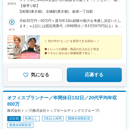
勤務地
西立川駅、北八王子駅、三鷹駅、曳舟駅、西葛西駅、逗子駅、宮
浅草線「宝町駅」より徒歩30秒・東京メトロ銀座線「京橋駅」よ
【最寄り駅】
崎台駅、並木北駅、古淵駅、矢板駅、北真岡駅、伊勢原駅、淵野
り徒歩3分・東京メトロ有楽町線「銀座一丁目駅」より徒歩8分・
宝町駅(東京都)、京橋駅(東京都)、銀座一丁目駅
辺駅、中野坂上駅、広電廿日市駅、安芸駅、土佐山田駅、大阪空
JR各線「八丁堀駅」より徒歩8分・各線「東京駅」より徒歩8分
港駅(大阪モノレール)、狛江駅、芳賀台駅、学園前駅(奈良県)、上
月給30万円～60万円＋賞与年1回※経験や能力を考慮し決定いたし
保原駅、肥後橋駅、下板橋駅、登戸駅、東伏見駅、下総中山駅、
ます。※上記には固定残業代（30時間分／月4万5975円以上）を含
給与
南林間駅、志村坂上駅、駅東公園前駅、下高井戸駅、岩原駅、熊
みます。時間超過分は別途支給します。＼成果を正当に評価に反
川駅、逗子・葉山駅、宮前平駅、並木中央駅、西新宿五丁目駅、
映／明瞭な人事考課制度により、成果を正当に評価します。取引
山陽女学園前駅、球場前駅(高知県)、大江橋駅、宇都宮駅東口駅
の粗利が評価のポイントとなります。未経験入社でも早い方だと3
＼ 世の中の”もっと”を実現できる存在へ ／
ヵ月から昇給可能◎★MOREに転職した多くの先輩が年収UP！…
◆トレンドの調査～商品の仕入れなど担当
年収事例…年収650万円／29歳／入社1年半年収780万円／30歳／
◆スキルに合わせた研修制度で安心！
入社3年
◆年間休日123日×1日あたりの残業時間は30分以下
◆お客様の課題を一緒に解決！提案力を磨ける環境
◆20～30代活躍中
気になる
応募する
オフィスプランナー／年間休日132日／20代平均年収
800万
株式会社トップ(株式会社トップホールディングスグループ)
正社員
転勤なし
5名以上採用
職種未経験歓迎
業種未経験歓迎