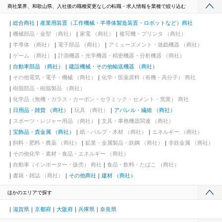
商社業界、和歌山県、入社後の職種変更なしの転職・求人情報を業種で絞り込む
総合商社
産業用装置（工作機械・半導体製造装置・ロボットなど）商社
機械部品・金型 （商社）
家電 （商社）
複写機・プリンタ （商社）
半導体 （商社）
電子部品 （商社）
アミューズメント・遊戯機器 （商社）
ゲーム （商社）
計測機器・光学機器・精密機器・分析機器 （商社）
自動車部品 （商社）
建設機械・その他輸送機器 （商社）
その他電気・電子・機械 （商社）
化学・医薬原料（有機・高分子） 商社
樹脂部品・樹脂製品 （商社）
化学品（無機・ガラス・カーボン・セラミック・セメント・窯業） 商社
日用品・雑貨 （商社）
玩具 （商社）
アパレル・繊維 （商社）
スポーツ・レジャー用品 （商社）
文具・事務機器関連 （商社）
宝飾品・貴金属 （商社）
紙・パルプ・木材 （商社）
エネルギー （商社）
飼料・肥料・農薬 （商社）
鉱業・金属製品・鉄鋼 （商社）
非鉄金属 （商社）
その他化学・素材・食品・エネルギー （商社）
自動車（インポーター・販売） 商社
食品・飲料・たばこ （商社）
書籍・雑誌 （商社）
その他商社
建材 （商社）
ほかのエリアで探す
滋賀県
京都府
大阪府
兵庫県
奈良県