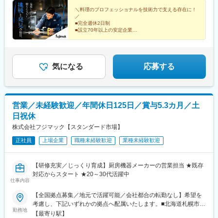
市）／京都府／兵庫県（神戸市・姫路市）／和歌山県／三重県■中
県)、南富山駅、上諸江駅、新福井駅、岐南駅、六名駅、東松阪
国・四国広島県（広島市、福山市）／島根県／岡山県／山口県／
＼料理のプロフェッショナルを技術力で支える存在に！
駅、越後石山駅、豊津駅(大阪府)、萩原天神駅、くいな橋駅、和田
／
香川県／徳島県／愛媛県／高知県■九州・沖縄福岡県（福岡市・北
岬駅、亀山駅(兵庫県)、田井ノ瀬駅、下祇園駅、東福山駅、松江
■完全週休2日制
九州市）／佐賀県／長崎県／熊本県／大分県／宮崎県／鹿児島県
駅、備前西市駅、周防下郷駅、香西駅、吉成駅、鎌田駅、薊野
■設立70年以上の安定企業
／沖縄県※転勤は必ず相談の上、決定いたします（基本同じエリア
■研修充実◎育成体制万全
駅、大橋駅(福岡県)、競馬場前駅(福岡県)、鍋島駅、住吉駅(長崎
■賞与支給実績5.3カ月分
内転勤となります）※営業所によっては、マイカー通勤OK（駐車
県)、八丁馬場駅、牧駅(大分県)、宮崎駅、南鹿児島駅前駅、安里
場完備）※受動喫煙対策：オフィス内禁煙
駅、西松本駅、田原町駅(東京都)、新井薬師前駅、港南中央駅、江
高級ホテル・レストランに選ばれてきた厨房機器。
坂駅、竹田駅(京都府)、竹下駅、守恒駅、南鹿児島駅、蔵前駅、東
品質と機能美にこだわった『魅せるキッチン』。
気になる
応募する
中野駅、涙橋駅
営業／未経験歓迎／年間休日125日／賞与5.3カ月／土
日祝休
株式会社フジマック【スタンダード市場】
正社員
上場企業
職種未経験歓迎
業種未経験歓迎
【研修充実／じっくり育成】厨房機器メーカーの営業担当 ★既存
対応からスタート ★20～30代活躍中
仕事内容
【全国拠点募集／地元で活躍可能／会社都合の転勤なし】希望を
考慮し、下記いずれかの拠点へ配属いたします。■北海道札幌市／
勤務地
函館市／旭川市／釧路市／帯広市■東北宮城県／青森県／岩手県／
【最寄り駅】