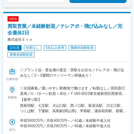
駅、保原駅、会津若松駅、原ノ町駅、山陽網干駅、三木駅(神戸電
鉄線)、南小樽駅、稲積公園駅、苫小牧駅、和歌山港駅、淀屋橋
駅、大山駅(東京都)、モレラ岐阜駅、千歳駅(北海道)、卸町駅(宮城
NEW
県)、伏屋駅、吉塚駅、伊予三島駅、友部駅、花崎駅、偕楽園駅、
買取営業／未経験歓迎／テレアポ・飛び込みなし／完
守谷駅、ゆめみ野駅、北春日部駅、上星川駅、善行駅、三崎口
駅、内宿駅、柏の葉キャンパス駅、岩瀬駅、古河駅、鶴瀬駅、東
全週休2日
武動物公園駅、上板橋駅、本厚木駅、亀戸水神駅、東千葉駅、高
株式会社Ｅｖｏ
田駅(神奈川県)、向ケ丘遊園駅、北山田駅(神奈川県)、西武柳沢
正社員
転勤なし
5名以上採用
職種未経験歓迎
駅、川和町駅、雀宮駅、岡本駅(栃木県)、木更津駅、北松戸駅、武
里駅、栗橋駅、樅山駅、湯河原駅、松戸駅、東富岡駅、新鹿沼
業種未経験歓迎
駅、楡木駅、原木中山駅、東林間駅、東武宇都宮駅、秩父駅、小
竹向原駅、鶴間駅、西大島駅、新浦安駅、本蓮沼駅、相模原駅、
十条駅(東京都)、みどり台駅、東宿郷駅、江曽島駅、笠間駅、下館
◇ブランド品・貴金属の査定・買取をお任せ／テレアポ・飛び込
駅、新守谷駅、流山おおたかの森駅、南柏駅、明大前駅、塚原
みなし◇2～3週間のマンツーマン研修あり！
仕事内容
駅、瀬谷駅、北茅ケ崎駅、千葉ニュータウン中央駅、柏駅、西小
泉駅、公津の杜駅、八街駅、茂原駅、牛浜駅、藤沢駅、雑色駅、
◇全国募集／通いやすい勤務地で働けます ／転勤なし／原則直行
西立川駅、北八王子駅、三鷹駅、曳舟駅、西葛西駅、逗子駅、宮
直帰／U・Iターン歓迎＜本社＞〒160-0023東京都新宿区西新宿五
崎台駅、並木北駅、古淵駅、矢板駅、北真岡駅、伊勢原駅、淵野
勤務地
丁目1番1号 住友不動産新宿ファーストタワー3階※転居を伴う転
【最寄り駅】
辺駅、中野坂上駅、広電廿日市駅、安芸駅、土佐山田駅、大阪空
勤はありません。■その他勤務地・都内23区、関東のプロジェク
西新宿駅、七宝駅、犬山口駅、西ノ口駅、新居浜駅、川之江駅、
港駅(大阪モノレール)、狛江駅、芳賀台駅、学園前駅(奈良県)、上
ト先やご希望の全国
つくば駅、下妻駅、高島駅(岡山県)、早島駅、浦添前田駅、那覇空
保原駅、肥後橋駅、下板橋駅、登戸駅、東伏見駅、下総中山駅、
港駅(鉄道)、石鳥谷駅、矢幅駅、脇ノ沢駅、鵜沼宿駅、土岐市駅、
南林間駅、志村坂上駅、駅東公園前駅、下高井戸駅、岩原駅、熊
年収5000万円／月収400万円～／41歳／未経験中途入社
くりこま高原駅、長町一丁目駅、宇治駅(奈良線)、久津川駅、山城
川駅、逗子・葉山駅、宮前平駅、並木中央駅、西新宿五丁目駅、
年収3500万円／月収290万円～／30歳／未経験中途入社
青谷駅、天ケ瀬駅、有佐駅、吉井駅(群馬県)、前橋大島駅、広駅、
山陽女学園前駅、球場前駅(高知県)、大江橋駅、宇都宮駅東口駅
給与
廿日市駅、高瀬駅(香川県)、滝の茶屋駅、あき総合病院前駅、山田