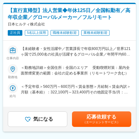
駅、保原駅、会津若松駅、原ノ町駅、山陽網干駅、三木駅(神戸電
鉄線)、南小樽駅、稲積公園駅、苫小牧駅、和歌山港駅、淀屋橋
【直行直帰型】法人営業◆年休125日／全国転勤有／高
駅、大山駅(東京都)、モレラ岐阜駅、千歳駅(北海道)、卸町駅(宮城
年収企業／グローバルメーカー／フルリモート
県)、伏屋駅、吉塚駅、伊予三島駅、友部駅、花崎駅、偕楽園駅、
日本ヒルティ株式会社
守谷駅、ゆめみ野駅、北春日部駅、上星川駅、善行駅、三崎口
駅、内宿駅、柏の葉キャンパス駅、岩瀬駅、古河駅、鶴瀬駅、東
正社員
5名以上採用
職種未経験歓迎
業種未経験歓迎
武動物公園駅、上板橋駅、本厚木駅、亀戸水神駅、東千葉駅、高
田駅(神奈川県)、向ケ丘遊園駅、北山田駅(神奈川県)、西武柳沢
駅、川和町駅、雀宮駅、岡本駅(栃木県)、木更津駅、北松戸駅、武
【未経験者・女性活躍中／営業課長で年収800万円以上／世界121
里駅、栗橋駅、樅山駅、湯河原駅、松戸駅、東富岡駅、新鹿沼
ヶ国で25,000名の社員が活躍するグローバル企業／年間平均60の
仕事内容
駅、楡木駅、原木中山駅、東林間駅、東武宇都宮駅、秩父駅、小
新製品を開発する世界のリーディング企業／年間売上約6000億
竹向原駅、鶴間駅、西大島駅、新浦安駅、本蓮沼駅、相模原駅、
円】
＜勤務地詳細＞全国住所：全国のエリア 受動喫煙対策：屋内全
十条駅(東京都)、みどり台駅、東宿郷駅、江曽島駅、笠間駅、下館
◆インセン有り／年休125日／定着率92%／従業員満足度95％／
面禁煙変更の範囲：会社の定める事業所（リモートワーク含む）
駅、新守谷駅、流山おおたかの森駅、南柏駅、明大前駅、塚原
直行直帰可／月残業10H以下◆
勤務地
駅、瀬谷駅、北茅ケ崎駅、千葉ニュータウン中央駅、柏駅、西小
建設会社に対するコンサルティング営業（弊社ではアカウントマ
＜予定年収＞560万円～600万円＜賃金形態＞月給制＜賃金内訳＞
泉駅、公津の杜駅、八街駅、茂原駅、牛浜駅、藤沢駅、雑色駅、
ネージャー）です。直行直帰のため、自由度の高い営業スタイル
月額（基本給）：322,100円～323,400円その他固定手当/月：
西立川駅、北八王子駅、三鷹駅、曳舟駅、西葛西駅、逗子駅、宮
です。
給与
41,000円～45,000円＜月給＞363,100円～368,400円＜昇給有無
崎台駅、並木北駅、古淵駅、矢板駅、北真岡駅、伊勢原駅、淵野
■業務詳細：
＞有＜残業手当＞無＜給与補足＞※達成率によっては、初年度から
辺駅、中野坂上駅、広電廿日市駅、安芸駅、土佐山田駅、大阪空
・社内のデジタルプラットフォーム(Sales forece)も活用し、担当
年収600万円以上も可能です。■四半期営業報奨金、賞与年１回、
港駅(大阪モノレール)、狛江駅、芳賀台駅、学園前駅(奈良県)、上
地域・顧客の分析・理解
入社後のインセンティブ保証制度あり■モデル年収（固定給8
保原駅、肥後橋駅、下板橋駅、登戸駅、東伏見駅、下総中山駅、
・潜在ニーズに対する解決プラン立案、製品・サービスの提案
応募依頼する
気になる
割）：・560万円／2年目・700万円／4年目・800万円／営業課長
南林間駅、志村坂上駅、駅東公園前駅、下高井戸駅、岩原駅、熊
・顧客訪問時には製品デモを実施し、実際の使用シーン等合わせ
（エージェントサービス）
／4年目賃金はあくまでも目安の金額であり、選考を通じて上下す
川駅、逗子・葉山駅、宮前平駅、並木中央駅、西新宿五丁目駅、
て提案
る可能性があります。月給(月額)は固定手当を含めた表記です。
山陽女学園前駅、球場前駅(高知県)、大江橋駅、宇都宮駅東口駅
・他部門（技術本部、カスタマーサービス、マーケティング）と
の協働