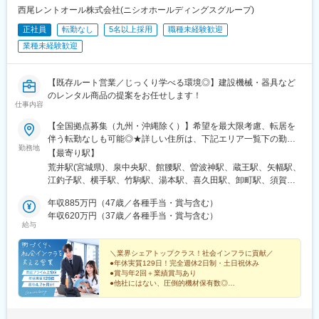
線)、中山寺駅、宝塚駅、宝塚南口駅、山本駅(兵庫県)、逆瀬川
西尾レントオール株式会社(ニシオホールディングスグループ)
駅、川西能勢口駅、川西池田駅、平野駅(兵庫県)、横山駅(兵庫
正社員
転勤なし
5名以上採用
職種未経験歓迎
県)、ウッディタウン中央駅、三田駅(兵庫県)、加古川駅、東加古
業種未経験歓迎
川駅、伊保駅、小野駅(兵庫県)、広野ゴルフ場前駅、新西脇駅、篠
山口駅、柏原駅(兵庫県)、豊岡駅(兵庫県)、和田山駅、烏丸駅、三
条駅(京都府)、四条駅(京都市営)、西院駅(京福線)、丸太町駅(京都
【既存ルート営業／じっくり学べる環境◎】建設機械・器具など
市営)、元田中駅、北山駅(京都府)、一乗寺駅、北大路駅、鞍馬口
のレンタル商品の提案をお任せします！
駅、上桂駅、東向日駅、六地蔵駅(京都市営)、桃山御陵前駅、京阪
仕事内容
山科駅、椥辻駅、東福寺駅、東寺駅、桂川駅(京都府)、木幡駅(京
都府・奈良線)、大久保駅(京都府)、長岡天神駅、西向日駅、ＪＲ
【全国拠点募集（九州・沖縄除く）】希望を最大限考慮、転居を
三山木駅、平城山駅、寺田駅(京都府)、亀岡駅、八木駅、福知山
伴う転勤なしも可能◎★詳しい住所は、下記エリア一覧下の勤務
勤務地
駅、西舞鶴駅、綾部駅、尼ケ辻駅、大和西大寺駅、新大宮駅、奈
地一覧をご確認ください！★車通勤OK（事業所による）＜ 東北エ
【最寄り駅】
良駅、京終駅、近鉄郡山駅、筒井駅、鳥居前駅、天理駅、桜井駅
リア ＞宮城県／岩手県／福島県＜ 関東エリア ＞東京都／神奈川
荒井駅(宮城県)、泉中央駅、館腰駅、曽波神駅、蔵王駅、矢幅駅、
(奈良県)、橿原神宮前駅、金橋駅、大和八木駅、新ノ口駅、五位堂
県／埼玉県／千葉県／茨城県／栃木県／群馬県＜ 東海エリア ＞静
江釣子駅、横手駅、竹駒駅、湯本駅、喜久田駅、卸町駅、須賀川
駅、志都美駅、高田駅(奈良県)、浮孔駅、玉手駅、近鉄新庄駅、榛
岡県／愛知県／三重県／岐阜県＜ 甲信越・北陸エリア ＞石川県＜
駅、日立木駅、浪江駅、小高駅、竜田駅、真岡駅、平石駅(栃木
原駅、北宇智駅、びわ湖浜大津駅、京阪膳所駅、瀬田駅(滋賀県)、
関西エリア ＞大阪府／京都府／奈良県／滋賀県／和歌山県／兵庫
年収885万円（47歳／各種手当・賞与含む）
県)、大桑駅(栃木県)、小山駅、野崎駅(栃木県)、佐野市駅、宇都宮
石山寺駅、唐崎駅、草津駅(滋賀県)、南草津駅、手原駅、守山駅、
県＜ 中国エリア ＞岡山県／広島県／鳥取県／島根県／山口県＜
年収620万円（37歳／各種手当・賞与含む）
大学陽東キャンパス駅、西川田駅、内原駅、水戸駅、荒川沖駅、
給与
野洲駅、近江八幡駅、公園前駅、南彦根駅、彦根駅、長浜駅、米
四国エリア ＞香川県／愛媛県／高知県／徳島県※受動喫煙対策：
野木駅、笹川駅、小木津駅、金上駅、つくば駅、八丁堀駅(東京
原駅、水口松尾駅、甲南駅、甲西駅、近江今津駅、堅田駅、和歌
拠点ごとに喫煙スペースあり
都)、新木場駅、天空橋駅、西台駅、新中野駅、北綾瀬駅、高輪台
山市駅、渡辺橋駅、和歌山駅、宮前駅、和歌山港駅、紀伊小倉
＼業界シェアトップクラス！社会インフラに貢献／
駅、箱根ケ崎駅、小宮駅、鴨居駅、元町・中華街駅、本厚木駅、
●年休実質129日！完全週休2日制・土日祝休み
駅、岩出駅、海南駅、粉河駅、貴志駅、箕島駅、紀伊新庄駅、新
東門前駅、小島新田駅、馬車道駅、今羽駅、北坂戸駅、新狭山
●賞与年2回＋業績賞与あり
宮駅、学門駅、吉見ノ里駅、多奈川駅、喜志駅、島本駅、社町
駅、ソシオ流通センター駅、指扇駅、新田駅(埼玉県)、北藤岡駅、
●他社にはない、圧倒的機材保有数◎
駅、北条町駅、千本駅、本竜野駅、石生駅、祝園駅、宇治駅(京阪
世良田駅、大宮駅(埼玉県)、川越駅、太田駅(群馬県)、鶴瀬駅、八
線)、淀駅、王寺駅、法隆寺駅、竜田川駅、信貴山下駅、日野駅(滋
研修／OJT／チームのサポート充実！
幡宿駅、四街道駅、大神宮下駅、柏の葉キャンパス駅、袖ケ浦
賀県)、愛知川駅、近江高島駅、大池遊園駅、湯浅駅、道成寺駅、