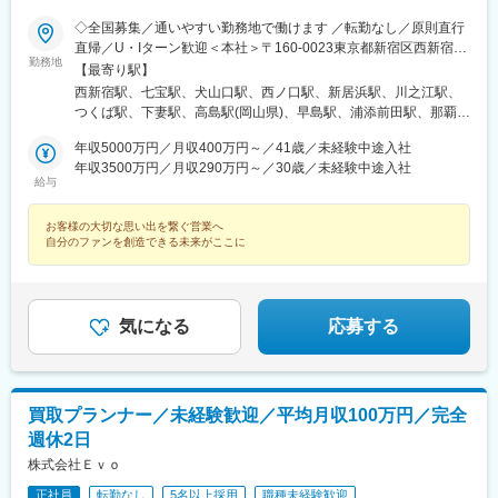
十条駅(東京都)、みどり台駅、東宿郷駅、江曽島駅、笠間駅、下館
◇全国募集／通いやすい勤務地で働けます ／転勤なし／原則直行
駅、新守谷駅、流山おおたかの森駅、南柏駅、明大前駅、塚原
直帰／U・Iターン歓迎＜本社＞〒160-0023東京都新宿区西新宿五
駅、瀬谷駅、北茅ケ崎駅、千葉ニュータウン中央駅、柏駅、西小
勤務地
丁目1番1号 住友不動産新宿ファーストタワー3階※転居を伴う転
【最寄り駅】
泉駅、公津の杜駅、八街駅、茂原駅、牛浜駅、藤沢駅、雑色駅、
勤はありません。■その他勤務地・都内23区、関東のプロジェク
西新宿駅、七宝駅、犬山口駅、西ノ口駅、新居浜駅、川之江駅、
西立川駅、北八王子駅、三鷹駅、曳舟駅、西葛西駅、逗子駅、宮
ト先やご希望の全国
つくば駅、下妻駅、高島駅(岡山県)、早島駅、浦添前田駅、那覇空
崎台駅、並木北駅、古淵駅、矢板駅、北真岡駅、伊勢原駅、淵野
港駅(鉄道)、石鳥谷駅、矢幅駅、脇ノ沢駅、鵜沼宿駅、土岐市駅、
辺駅、中野坂上駅、広電廿日市駅、安芸駅、土佐山田駅、大阪空
年収5000万円／月収400万円～／41歳／未経験中途入社
くりこま高原駅、長町一丁目駅、宇治駅(奈良線)、久津川駅、山城
港駅(大阪モノレール)、狛江駅、芳賀台駅、学園前駅(奈良県)、上
年収3500万円／月収290万円～／30歳／未経験中途入社
青谷駅、天ケ瀬駅、有佐駅、吉井駅(群馬県)、前橋大島駅、広駅、
保原駅、肥後橋駅、下板橋駅、登戸駅、東伏見駅、下総中山駅、
給与
廿日市駅、高瀬駅(香川県)、滝の茶屋駅、あき総合病院前駅、山田
南林間駅、志村坂上駅、駅東公園前駅、下高井戸駅、岩原駅、熊
西町駅、具同駅、浜崎駅、朝霞台駅、東岩槻駅、大野原駅、亀山
川駅、逗子・葉山駅、宮前平駅、並木中央駅、西新宿五丁目駅、
お客様の大切な思い出を繋ぐ営業へ
駅(三重県)、三瀬谷駅、南鳥海駅、鶴岡駅、赤湯駅、奈古駅、日野
山陽女学園前駅、球場前駅(高知県)、大江橋駅、宇都宮駅東口駅
自分のファンを創造できる未来がここに
駅(滋賀県)、堅田駅、近江長岡駅、十文字駅、扇田駅、三ツ境駅、
鴨宮駅、三沢駅(青森県)、板柳駅、磐田駅、美川駅、野々市駅(Ｉ
Ｒいしかわ鉄道線)、九重駅、滑河駅、大網駅、北信太駅、寝屋川
公園駅、蛍池駅、津久見駅、松浦駅、石橋駅(長崎県)、上田駅、小
気になる
応募する
作駅、和泉多摩川駅、井荻駅、阿波山川駅、石井駅(徳島県)、南小
松島駅、ゆいの杜東駅、高久駅、五位堂駅、富雄駅、西加積駅、
東野尻駅、ハーモニーホール駅、遠賀川駅、行橋駅、糸島高校前
駅、保原駅、会津若松駅、原ノ町駅、山陽網干駅、三木駅(神戸電
鉄線)、南小樽駅、稲積公園駅、苫小牧駅、和歌山港駅、淀屋橋
買取プランナー／未経験歓迎／平均月収100万円／完全
駅、大山駅(東京都)、モレラ岐阜駅、千歳駅(北海道)、卸町駅(宮城
週休2日
県)、伏屋駅、吉塚駅、伊予三島駅、友部駅、花崎駅、偕楽園駅、
株式会社Ｅｖｏ
守谷駅、ゆめみ野駅、北春日部駅、上星川駅、善行駅、三崎口
駅、内宿駅、柏の葉キャンパス駅、岩瀬駅、古河駅、鶴瀬駅、東
正社員
転勤なし
5名以上採用
職種未経験歓迎