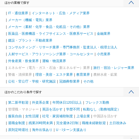
ほかの業種で探す
IT・通信業界
インターネット・広告・メディア業界
メーカー（機械・電気）業界
メーカー（素材・化学・食品・化粧品・その他）業界
医薬品・医療機器・ライフサイエンス・医療系サービス
金融業界
建設・プラント・不動産業界
コンサルティング・リサーチ業界・専門事務所・監査法人・税理士法人
人材サービス・アウトソーシング業界・コールセンター
小売業界
外食産業・飲食業界
運輸・物流業界
エネルギー（電力・ガス・石油・新エネルギー）業界
旅行・宿泊・レジャー業界
警備・清掃業界
理容・美容・エステ業界
教育業界
農林水産・鉱業
公社・官公庁・学校・研究施設
冠婚葬祭業界
その他
ほかのこだわり条件で探す
第二新卒歓迎
外資系企業
年間休日120日以上
フレックス勤務
管理職・マネジャー
英語を活かす
学歴不問
転勤なし（勤務地限定）
服装自由
女性活躍
社宅・家賃補助制度
上場企業
中国語を活かす
退職金制度
残業20時間未満
完全週休2日制
職種未経験歓迎
土日祝休み
原則定時退社
海外出張あり
U・Iターン支援あり