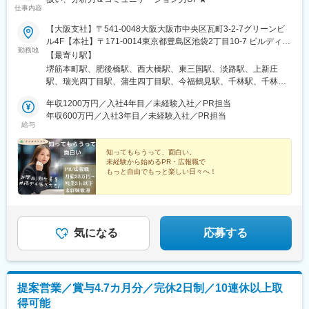
仕事内容
【大阪支社】〒541-0048大阪大阪市中央区瓦町3-2-7グリーンビ
ル4F【本社】〒171-0014東京都豊島区池袋2丁目10-7 ビルディン
勤務地
グK 7階【水道橋支店】〒113-0033東京都文京区本郷2-15-12Tsビ
【最寄り駅】
ル【宇都宮支店】〒321-0953栃木県宇都宮市東宿郷5丁目1-16 ル
堺筋本町駅、肥後橋駅、西大橋駅、東三国駅、淡路駅、上新庄
ーセントビル2階【その他勤務地】・関西圏内（兵庫県、京都府、
駅、瑞光四丁目駅、蒲生四丁目駅、今福鶴見駅、千林駅、千林大
奈良県、滋賀県、和歌山県など）※転勤はございません。※希望を
宮駅、京橋駅(大阪府)、都島駅、城北公園通駅、弁天町駅、大阪港
100％考慮いたします。
年収1200万円／入社4年目／未経験入社／PR担当
駅、津守駅、大正駅(大阪府)、岸里駅、東玉出駅、今池駅(大阪
年収600万円／入社3年目／未経験入社／PR担当
府)、長居駅(地下鉄)、帝塚山四丁目駅、あびこ駅、平林駅(大阪
給与
府)、我孫子道駅、新金岡駅、萩原天神駅、栂・美木多駅、鳳駅、
万博記念公園駅、吹田駅(東海道本線)、南千里駅、千里中央駅(北
知ってもらうって、面白い。
大阪急行)、少路駅、緑地公園駅、高槻駅、摂津富田駅、茨木市
未経験から始めるPR・広報職で
駅、枚方市駅、樟葉駅、香里園駅、住道駅、近鉄八尾駅、志紀
もっと自由でもっと楽しい日々へ！
駅、八戸ノ里駅、深江橋駅、河内小阪駅、富田林駅、大阪狭山市
■働きやすさ◎
駅、高鷲駅、河内長野駅、高見ノ里駅、河内天美駅、河内松原
┗年休120日＆残業3h以下！
駅、藤井寺駅、りんくうタウン駅、熊取駅、春木駅、和泉大宮
駅、ハーバーランド駅、貿易センター駅、旧居留地・大丸前駅、
■幅広いPRスキル
住吉駅(兵庫県・東海道)、御影駅(兵庫県・阪神線)、深江駅(兵庫
┗イベント企画からデザイン業務まで♪
気になる
応募する
県)、六甲道駅、大石駅、大開駅、湊川公園駅、鈴蘭台駅、フラワ
■充実研修
ータウン駅、西舞子駅、学園都市駅、垂水駅、西神中央駅、伊川
┗最大6ヶ月の研修で未経験活躍！
谷駅、姫路駅、飾磨駅、夢前川駅、尼崎駅(東海道本線)、立花駅、
武庫之荘駅、塚口駅(阪急線)、大久保駅(兵庫県)、山陽明石駅、魚
提案営業／賞与4.7カ月分／完休2日制／10連休以上取
住駅、鳴尾・武庫川女子大前駅、西宮北口駅、西宮駅(ＪＲ線)、久
得可能
寿川駅、今津駅(兵庫県)、芦屋駅(東海道本線)、伊丹駅(福知山