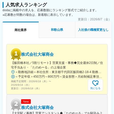
■業務の特徴：
人気求人ランキング
・担当エリアの顧客は100～150社、内10～30社程にフォーカ
dodaに掲載中の求人を、応募数順にランキング形式でご紹介します。
ス。
※応募数が同数の場合は、新着順に表示しています。
・既存顧客が7割程、新規顧客は反響で3割程。
更新日：
2026/8/7（金）
・経営者、施工、購買など各階層にアプローチし、全社的に問題
解決（工具だけでなく、工具などの資産管理システム、設計図の
和歌山県
入社後の職種変更なし
商社業界
クラウド管理、ロボットの開発など経営層に近いからこそ、幅広
い提案が可能）。
・直行直帰型ではあるものの、週に数回、8～10名のチームで製
品情報や成功事例の共有・新人メンバーのサポートなどを実施。
・予算はメンバーの7～8割が達成しています。（最大131％達成
株式会社大塚商会
で169,000円、下限は88％の達成率ですが、スタートの基本給は
必ず保持されます）
【飯田橋本社／5割リモート】営業支援・事務◆完全週休2日制／住
■入社後の育成体制：
宅手当あり・「たのめーる」の上場企業
半年で一人立ちできる育成プログラム有り。組織・上司からの支
＜勤務地詳細＞本社住所：東京都千代田区飯田橋2-18-4 勤務地最寄駅：中央本線／水道橋駅受動喫煙対策：屋内全面禁煙変更の範囲：会社の定める事業所（リモートワーク含む）
援を活用した「自立」が可能で、こうした環境が社員定着率92％
＜予定年収＞450万円～800万円＜賃金形態＞月給制補足事項なし＜賃金内訳＞月額（基本給）：249,000円～475,000円その他固定手当/月：25,000円～45,000円＜月給＞274,000円～520,000円＜昇給有無＞有＜残業手当＞有＜給与補足＞※経験、能力、年齢などを考慮の上、規定により決定賃金はあくまでも目安の金額であり、選考を通じて上下する可能性があります。月給(月額)は固定手当を含めた表記です。
につながっています。
掲載予定期間：
・世界で毎年12億円以上投資する、業界最高水準のトレーニング
2026/6/18（木）
〜
2026/9/16（水）
を実施
気になる
更新日：
2026/6/18（木）
・約半年の研修とチーム制によるOJT
・能力開発に向けた定期的なレビューの実施
・マネジャーによる営業同行やミーティングでの進捗管理を随時
New
実施 等
株式会社大塚商会
■キャリアプラン：
【大宮駅／事務】営業アシスタント◆「たのめーる」でお馴染み上
成果を出した社員には惜しみなく高いポジションが与えられる環