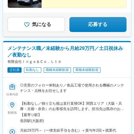
中央駅(大阪モノレール)、牧落駅、箕面萱野駅、庄内駅(大阪府)、
吹田駅(阪急線)、ＪＲ総持寺駅、茨木駅、高槻市駅、村野駅、長尾
駅(大阪府)、宮之阪駅、香里園駅、寝屋川市駅、門真市駅、星田
駅、野崎駅(大阪府)、ＪＲ河内永和駅、吉田駅(大阪府)、瓢箪山駅
(大阪府)、恩智駅、八尾駅、南摂津駅、沢良宜駅、御幣島駅、三国
気になる
応募する
駅(大阪府)、城北公園通駅、千林大宮駅、横堤駅、今福鶴見駅、蒲
生四丁目駅、深江橋駅、北巽駅、駒川中野駅、平野駅(関西本線)、
寺田町駅、浅香山駅、新金岡駅、高見ノ里駅、津久野駅、深井
駅、信太山駅、東岸和田駅、河内松原駅、土師ノ里駅、古市駅(大
メンテナンス職／未経験から月給29万円／土日祝休み
阪府)、大阪狭山市駅、川西駅(大阪府)、新石切駅、鳳駅、北信太
／夜勤なし
駅、尼ケ辻駅、大輪田駅、筒井駅、新大宮駅、金橋駅、帯解駅、
和歌山港駅、宮前駅、中飯降駅、芳養駅、田中口駅、西院駅(京福
有限会社Ｉｎｇｓ＆Ｃｏ．Ｌｔｄ
線)、龍谷大前深草駅、茶山・京都芸術大学駅、円町駅、西灘駅、
正社員
転勤なし
職種未経験歓迎
業種未経験歓迎
深江駅(兵庫県)、春日野道駅(阪急線)、魚崎駅、川西能勢口駅、三
田駅(兵庫県)、多田駅(兵庫県)、宝塚南口駅、河内永和駅、姫島
駅、新深江駅、今川駅(大阪府)、河堀口駅、高須神社駅、西大路三
◎充実のフォロー体制あり／食品工場で使用される機械のメンテ
条駅、摩耶駅、山陽明石駅、大阪阿部野橋駅、綾ノ町駅
ナンス・点検をお任せします
仕事内容
【転勤なし／独り立ち後は直行直帰OK】関西エリア（大阪・兵
庫・京都・奈良）のお客様先を訪問します。担当先は既存のお取
勤務地
引先が中心で、日帰りで対応可能な範囲です。■本社 大阪府東大
【最寄り駅】
阪市藤戸新田2-5-7※受動喫煙対策：あり
長田駅(大阪府)
月給29万円～（一律支給手当を含む）＋賞与年2回＋残業代