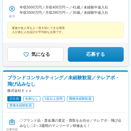
港駅(鉄道)、石鳥谷駅、矢幅駅、脇ノ沢駅、鵜沼宿駅、土岐市駅、
辺駅、中野坂上駅、広電廿日市駅、安芸駅、土佐山田駅、大阪空
年収5000万円／月収400万円～／41歳／未経験中途入社
くりこま高原駅、長町一丁目駅、宇治駅(奈良線)、久津川駅、山城
港駅(大阪モノレール)、狛江駅、芳賀台駅、学園前駅(奈良県)、上
年収3500万円／月収290万円～／30歳／未経験中途入社
青谷駅、天ケ瀬駅、有佐駅、吉井駅(群馬県)、前橋大島駅、広駅、
保原駅、肥後橋駅、下板橋駅、登戸駅、東伏見駅、下総中山駅、
給与
廿日市駅、高瀬駅(香川県)、滝の茶屋駅、あき総合病院前駅、山田
南林間駅、志村坂上駅、駅東公園前駅、下高井戸駅、岩原駅、熊
西町駅、具同駅、浜崎駅、朝霞台駅、東岩槻駅、大野原駅、亀山
川駅、逗子・葉山駅、宮前平駅、並木中央駅、西新宿五丁目駅、
家族や友人等を人一倍大切にできる環境
駅(三重県)、三瀬谷駅、南鳥海駅、鶴岡駅、赤湯駅、奈古駅、日野
山陽女学園前駅、球場前駅(高知県)、大江橋駅、宇都宮駅東口駅
人が羨む人生設計が平均的な企業です。
駅(滋賀県)、堅田駅、近江長岡駅、十文字駅、扇田駅、三ツ境駅、
鴨宮駅、三沢駅(青森県)、板柳駅、磐田駅、美川駅、野々市駅(Ｉ
Ｒいしかわ鉄道線)、九重駅、滑河駅、大網駅、北信太駅、寝屋川
公園駅、蛍池駅、津久見駅、松浦駅、石橋駅(長崎県)、上田駅、小
気になる
応募する
作駅、和泉多摩川駅、井荻駅、阿波山川駅、石井駅(徳島県)、南小
松島駅、ゆいの杜東駅、高久駅、五位堂駅、富雄駅、西加積駅、
東野尻駅、ハーモニーホール駅、遠賀川駅、行橋駅、糸島高校前
駅、保原駅、会津若松駅、原ノ町駅、山陽網干駅、三木駅(神戸電
鉄線)、南小樽駅、稲積公園駅、苫小牧駅、和歌山港駅、淀屋橋
ブランドコンサルティング／未経験歓迎／テレアポ・
駅、大山駅(東京都)、モレラ岐阜駅、千歳駅(北海道)、卸町駅(宮城
飛び込みなし
県)、伏屋駅、吉塚駅、伊予三島駅、友部駅、花崎駅、偕楽園駅、
株式会社Ｅｖｏ
守谷駅、ゆめみ野駅、北春日部駅、上星川駅、善行駅、三崎口
駅、内宿駅、柏の葉キャンパス駅、岩瀬駅、古河駅、鶴瀬駅、東
正社員
転勤なし
5名以上採用
職種未経験歓迎
武動物公園駅、上板橋駅、本厚木駅、亀戸水神駅、東千葉駅、高
業種未経験歓迎
田駅(神奈川県)、向ケ丘遊園駅、北山田駅(神奈川県)、西武柳沢
駅、川和町駅、雀宮駅、岡本駅(栃木県)、木更津駅、北松戸駅、武
里駅、栗橋駅、樅山駅、湯河原駅、松戸駅、東富岡駅、新鹿沼
◇ブランド品・貴金属の査定・買取をお任せ／テレアポ・飛び込
駅、楡木駅、原木中山駅、東林間駅、東武宇都宮駅、秩父駅、小
みなし◇2～3週間のマンツーマン研修あり！
竹向原駅、鶴間駅、西大島駅、新浦安駅、本蓮沼駅、相模原駅、
仕事内容