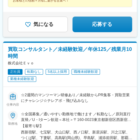
お客様との信頼＝月収に繋がる営業へ！
駅(滋賀県)、堅田駅、近江長岡駅、十文字駅、扇田駅、三ツ境駅、
鴨宮駅、三沢駅(青森県)、板柳駅、磐田駅、美川駅、野々市駅(Ｉ
Ｒいしかわ鉄道線)、九重駅、滑河駅、大網駅、北信太駅、寝屋川
公園駅、蛍池駅、津久見駅、松浦駅、石橋駅(長崎県)、上田駅、小
気になる
応募する
作駅、和泉多摩川駅、井荻駅、阿波山川駅、石井駅(徳島県)、南小
松島駅、ゆいの杜東駅、高久駅、五位堂駅、富雄駅、西加積駅、
東野尻駅、ハーモニーホール駅、遠賀川駅、行橋駅、糸島高校前
駅、保原駅、会津若松駅、原ノ町駅、山陽網干駅、三木駅(神戸電
鉄線)、南小樽駅、稲積公園駅、苫小牧駅、和歌山港駅、淀屋橋
買取コンサルタント／未経験歓迎／年休125／残業月10
駅、大山駅(東京都)、モレラ岐阜駅、千歳駅(北海道)、卸町駅(宮城
時間
県)、伏屋駅、吉塚駅、伊予三島駅、友部駅、花崎駅、偕楽園駅、
株式会社Ｅｖｏ
守谷駅、ゆめみ野駅、北春日部駅、上星川駅、善行駅、三崎口
駅、内宿駅、柏の葉キャンパス駅、岩瀬駅、古河駅、鶴瀬駅、東
正社員
転勤なし
5名以上採用
職種未経験歓迎
武動物公園駅、上板橋駅、本厚木駅、亀戸水神駅、東千葉駅、高
業種未経験歓迎
田駅(神奈川県)、向ケ丘遊園駅、北山田駅(神奈川県)、西武柳沢
駅、川和町駅、雀宮駅、岡本駅(栃木県)、木更津駅、北松戸駅、武
里駅、栗橋駅、樅山駅、湯河原駅、松戸駅、東富岡駅、新鹿沼
☆2週間のマンツーマン研修あり／未経験からPR集客・買取営業
駅、楡木駅、原木中山駅、東林間駅、東武宇都宮駅、秩父駅、小
にチャレンジ☆テレアポ・飛び込みなし
竹向原駅、鶴間駅、西大島駅、新浦安駅、本蓮沼駅、相模原駅、
仕事内容
十条駅(東京都)、みどり台駅、東宿郷駅、江曽島駅、笠間駅、下館
☆全国募集／通いやすい勤務地で働けます ／転勤なし／原則直行
駅、新守谷駅、流山おおたかの森駅、南柏駅、明大前駅、塚原
直帰／U・Iターン歓迎＜本社＞〒160-0023東京都新宿区西新宿五
駅、瀬谷駅、北茅ケ崎駅、千葉ニュータウン中央駅、柏駅、西小
勤務地
丁目1番1号 住友不動産新宿ファーストタワー3階※転居を伴う転
【最寄り駅】
泉駅、公津の杜駅、八街駅、茂原駅、牛浜駅、藤沢駅、雑色駅、
勤はありません。■その他勤務地・都内23区、関東のプロジェク
西新宿駅、七宝駅、犬山口駅、西ノ口駅、新居浜駅、川之江駅、
西立川駅、北八王子駅、三鷹駅、曳舟駅、西葛西駅、逗子駅、宮
ト先やご希望の全国
つくば駅、下妻駅、高島駅(岡山県)、早島駅、浦添前田駅、那覇空
崎台駅、並木北駅、古淵駅、矢板駅、北真岡駅、伊勢原駅、淵野