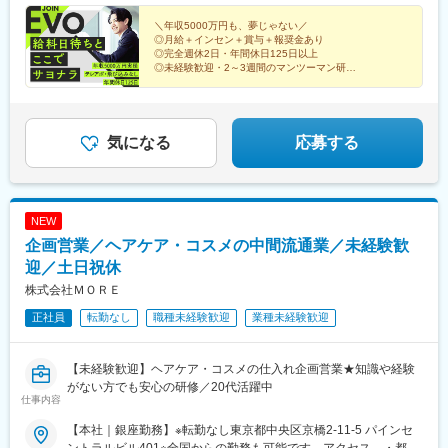
西町駅、具同駅、浜崎駅、朝霞台駅、東岩槻駅、大野原駅、亀山
＼年収5000万円も、夢じゃない／
駅(三重県)、三瀬谷駅、南鳥海駅、鶴岡駅、赤湯駅、奈古駅、日野
◎月給＋インセン＋賞与＋報奨金あり
駅(滋賀県)、堅田駅、近江長岡駅、十文字駅、扇田駅、三ツ境駅、
◎完全週休2日・年間休日125日以上
鴨宮駅、三沢駅(青森県)、板柳駅、磐田駅、美川駅、野々市駅(Ｉ
◎未経験歓迎・2～3週間のマンツーマン研修
◎直行直帰OK・残業は月平均10時間以下
Ｒいしかわ鉄道線)、九重駅、滑河駅、大網駅、北信太駅、寝屋川
◎テレアポ・飛び込みなし
公園駅、蛍池駅、津久見駅、松浦駅、石橋駅(長崎県)、上田駅、小
作駅、和泉多摩川駅、井荻駅、阿波山川駅、石井駅(徳島県)、南小
松島駅、ゆいの杜東駅、高久駅、五位堂駅、富雄駅、西加積駅、
気になる
応募する
東野尻駅、ハーモニーホール駅、遠賀川駅、行橋駅、糸島高校前
駅、保原駅、会津若松駅、原ノ町駅、山陽網干駅、三木駅(神戸電
鉄線)、南小樽駅、稲積公園駅、苫小牧駅、和歌山港駅、淀屋橋
駅、大山駅(東京都)、モレラ岐阜駅、千歳駅(北海道)、卸町駅(宮城
NEW
県)、伏屋駅、吉塚駅、伊予三島駅、友部駅、花崎駅、偕楽園駅、
企画営業／ヘアケア・コスメの中間流通業／未経験歓
守谷駅、ゆめみ野駅、北春日部駅、上星川駅、善行駅、三崎口
駅、内宿駅、柏の葉キャンパス駅、岩瀬駅、古河駅、鶴瀬駅、東
迎／土日祝休
武動物公園駅、上板橋駅、本厚木駅、亀戸水神駅、東千葉駅、高
株式会社ＭＯＲＥ
田駅(神奈川県)、向ケ丘遊園駅、北山田駅(神奈川県)、西武柳沢
正社員
転勤なし
職種未経験歓迎
業種未経験歓迎
駅、川和町駅、雀宮駅、岡本駅(栃木県)、木更津駅、北松戸駅、武
里駅、栗橋駅、樅山駅、湯河原駅、松戸駅、東富岡駅、新鹿沼
駅、楡木駅、原木中山駅、東林間駅、東武宇都宮駅、秩父駅、小
【未経験歓迎】ヘアケア・コスメの仕入れ企画営業★知識や経験
竹向原駅、鶴間駅、西大島駅、新浦安駅、本蓮沼駅、相模原駅、
がない方でも安心の研修／20代活躍中
十条駅(東京都)、みどり台駅、東宿郷駅、江曽島駅、笠間駅、下館
仕事内容
駅、新守谷駅、流山おおたかの森駅、南柏駅、明大前駅、塚原
駅、瀬谷駅、北茅ケ崎駅、千葉ニュータウン中央駅、柏駅、西小
【本社｜銀座勤務】※転勤なし東京都中央区京橋2-11-5 パインセ
泉駅、公津の杜駅、八街駅、茂原駅、牛浜駅、藤沢駅、雑色駅、
ントラルビル401※全国からの勤務も可能です…アクセス…・都営