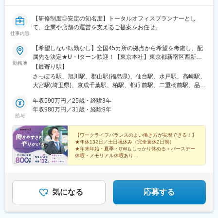
【研修制度◎安定の知名度】トータルオフィスプランナーとし
て、企業や店舗の運営を支えるご提案をお任せ。
仕事内容
【希望しない転勤なし】全国45カ所の拠点から希望を考慮し、配
属先を決定★U・Iターン歓迎！【東京本社】東京都新宿区西新宿
勤務地
2-1-1 新宿三井ビル30F【名古屋本社】愛知県名古屋市中村区名駅
【最寄り駅】
5-29-8 NOBUNAGA第一ビルディング■各拠点【北海道・東北】北
さっぽろ駅、旭川駅、郡山駅(福島県)、仙台駅、水戸駅、高崎駅、
海道、宮城県、福島県【関東】東京都、神奈川県、埼玉県、千葉
大宮駅(埼玉県)、京成千葉駅、柏駅、都庁前駅、二重橋前駅、品川
県、茨城県、群馬県【北信越】石川県、富山県、福井県、長野県
駅、東池袋駅、立川南駅、町田駅、稲荷町駅(東京都)、新高島駅、
【東海】愛知県、岐阜県、三重県、静岡県 【近
年収590万円／25歳・経験3年
藤沢駅、富山駅、福井駅、北鉄金沢駅、市役所前駅(長野県)、岐阜
畿】大阪府、京都府、兵庫県、滋賀県【中国】島根県、広島県、
年収980万円／31歳・経験9年
駅、静岡駅、第一通り駅、国際センター駅、東岡崎駅、津駅、あ
給与
岡山県【四国】徳島県、愛媛県、香川県【九州】福岡県、熊本県
すなろう四日市駅、大津駅、七条駅、東梅田駅、大阪難波駅、山
、鹿児島県※受動喫煙対策：屋内禁煙
陽姫路駅、神戸駅(兵庫県)、松江駅、岡山駅前駅、袋町駅、徳島
【ワークライフバランスのよい働き方が実現できる！】
駅、高松駅(香川県)、大街道駅、博多駅、辛島町駅、小倉駅(福岡
★年休132日／土日祝休み（完全週休2日制）
県)、いづろ通駅、札幌駅、仙台駅(地下鉄)、千葉中央駅、西新宿
★年末年始・夏季・GWもしっかり休める＋バースデー
駅、東京駅、東池袋四丁目駅、立川駅、上野駅、横浜駅、福井駅
休暇・メモリアル休暇あり
★残業月平均14.9h！プライベートも大切に働ける
(福井県)、金沢駅、長野駅、名鉄岐阜駅、新静岡駅、新浜松駅、名
★有休消化平均12.3日
鉄名古屋駅、近鉄四日市駅、上栄町駅、京都駅、中崎町駅、なん
ば駅(地下鉄)、姫路駅、西元町駅、岡山駅、本通駅、眉山ロープウ
ェイ山麓駅、高松築港駅、勝山町駅、櫛田神社前駅、西辛島町
気になる
応募する
駅、平和通駅、天文館通駅、大通駅、あおば通駅、千葉駅、新宿
西口駅、有楽町駅、都電雑司ケ谷駅、立川北駅、新御徒町駅、高
島町駅、新富町駅(富山県)、福井城址大名町駅、七ツ屋駅、権堂