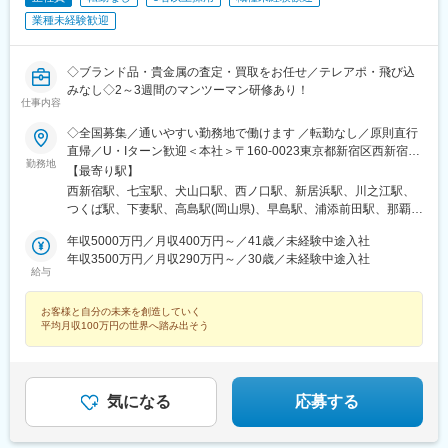
武動物公園駅、上板橋駅、本厚木駅、亀戸水神駅、東千葉駅、高
業種未経験歓迎
田駅(神奈川県)、向ケ丘遊園駅、北山田駅(神奈川県)、西武柳沢
駅、川和町駅、雀宮駅、岡本駅(栃木県)、木更津駅、北松戸駅、武
里駅、栗橋駅、樅山駅、湯河原駅、松戸駅、東富岡駅、新鹿沼
◇ブランド品・貴金属の査定・買取をお任せ／テレアポ・飛び込
駅、楡木駅、原木中山駅、東林間駅、東武宇都宮駅、秩父駅、小
みなし◇2～3週間のマンツーマン研修あり！
竹向原駅、鶴間駅、西大島駅、新浦安駅、本蓮沼駅、相模原駅、
仕事内容
十条駅(東京都)、みどり台駅、東宿郷駅、江曽島駅、笠間駅、下館
◇全国募集／通いやすい勤務地で働けます ／転勤なし／原則直行
駅、新守谷駅、流山おおたかの森駅、南柏駅、明大前駅、塚原
直帰／U・Iターン歓迎＜本社＞〒160-0023東京都新宿区西新宿五
駅、瀬谷駅、北茅ケ崎駅、千葉ニュータウン中央駅、柏駅、西小
勤務地
丁目1番1号 住友不動産新宿ファーストタワー3階※転居を伴う転
【最寄り駅】
泉駅、公津の杜駅、八街駅、茂原駅、牛浜駅、藤沢駅、雑色駅、
勤はありません。■その他勤務地・都内23区、関東のプロジェク
西新宿駅、七宝駅、犬山口駅、西ノ口駅、新居浜駅、川之江駅、
西立川駅、北八王子駅、三鷹駅、曳舟駅、西葛西駅、逗子駅、宮
ト先やご希望の全国
つくば駅、下妻駅、高島駅(岡山県)、早島駅、浦添前田駅、那覇空
崎台駅、並木北駅、古淵駅、矢板駅、北真岡駅、伊勢原駅、淵野
港駅(鉄道)、石鳥谷駅、矢幅駅、脇ノ沢駅、鵜沼宿駅、土岐市駅、
辺駅、中野坂上駅、広電廿日市駅、安芸駅、土佐山田駅、大阪空
年収5000万円／月収400万円～／41歳／未経験中途入社
くりこま高原駅、長町一丁目駅、宇治駅(奈良線)、久津川駅、山城
港駅(大阪モノレール)、狛江駅、芳賀台駅、学園前駅(奈良県)、上
年収3500万円／月収290万円～／30歳／未経験中途入社
青谷駅、天ケ瀬駅、有佐駅、吉井駅(群馬県)、前橋大島駅、広駅、
保原駅、肥後橋駅、下板橋駅、登戸駅、東伏見駅、下総中山駅、
給与
廿日市駅、高瀬駅(香川県)、滝の茶屋駅、あき総合病院前駅、山田
南林間駅、志村坂上駅、駅東公園前駅、下高井戸駅、岩原駅、熊
西町駅、具同駅、浜崎駅、朝霞台駅、東岩槻駅、大野原駅、亀山
川駅、逗子・葉山駅、宮前平駅、並木中央駅、西新宿五丁目駅、
お客様と自分の未来を創造していく
駅(三重県)、三瀬谷駅、南鳥海駅、鶴岡駅、赤湯駅、奈古駅、日野
山陽女学園前駅、球場前駅(高知県)、大江橋駅、宇都宮駅東口駅
平均月収100万円の世界へ踏み出そう
駅(滋賀県)、堅田駅、近江長岡駅、十文字駅、扇田駅、三ツ境駅、
鴨宮駅、三沢駅(青森県)、板柳駅、磐田駅、美川駅、野々市駅(Ｉ
Ｒいしかわ鉄道線)、九重駅、滑河駅、大網駅、北信太駅、寝屋川
公園駅、蛍池駅、津久見駅、松浦駅、石橋駅(長崎県)、上田駅、小
気になる
応募する
作駅、和泉多摩川駅、井荻駅、阿波山川駅、石井駅(徳島県)、南小
松島駅、ゆいの杜東駅、高久駅、五位堂駅、富雄駅、西加積駅、
東野尻駅、ハーモニーホール駅、遠賀川駅、行橋駅、糸島高校前