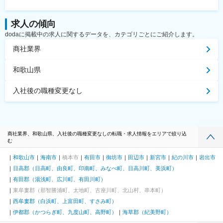
求人の傾向
dodaに掲載中の求人に関するデータを、カテゴリごとにご紹介します。
商社業界
和歌山県
入社後の職種変更なし
商社業界、和歌山県、入社後の職種変更なしの転職・求人情報をエリアで絞り込
む
和歌山市
海南市
橋本市
有田市
御坊市
田辺市
新宮市
紀の川市
岩出市
日高郡（日高町、由良町、印南町、みなべ町、日高川町、美浜町）
有田郡（湯浅町、広川町、有田川町）
東牟婁郡（那智勝浦町、太地町、古座川町、北山村、串本町）
西牟婁郡（白浜町、上富田町、すさみ町）
伊都郡（かつらぎ町、九度山町、高野町）
海草郡（紀美野町）