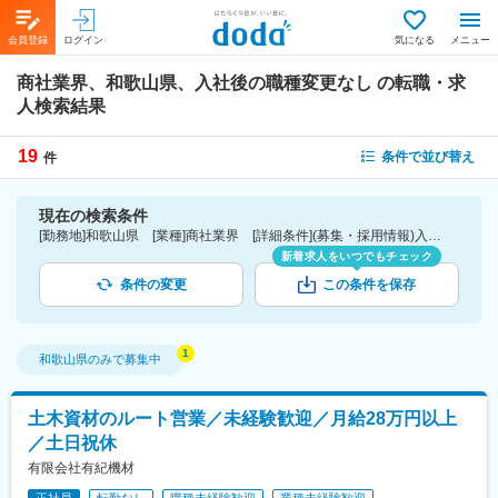
会員登録
ログイン
気になる
メニュー
商社業界、和歌山県、入社後の職種変更なし
の転職・求
人検索結果
19
条件で並び替え
件
現在の検索条件
[勤務地]和歌山県 [業種]商社業界 [詳細条件](募集・採用情報)入社後の職種変更なし
新着求人をいつでもチェック
条件の変更
この条件を保存
和歌山県
のみで募集中
土木資材のルート営業／未経験歓迎／月給28万円以上
／土日祝休
有限会社有紀機材