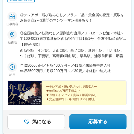
◎テレアポ・飛び込みなし／ブランド品・貴金属の査定・買取を
お任せ◎2～3週間のマンツーマン研修あり！
仕事内容
◎全国募集／転勤なし／原則直行直帰／U・Iターン歓迎＜本社＞
〒160-0023東京都新宿区西新宿五丁目1番1号 住友不動産新宿フ
勤務地
ァーストタワー3階※転居を伴う転勤はありません。■その他勤務
【最寄り駅】
地・都内23区、関東のプロジェクト先やご希望の全国
西新宿駅、七宝駅、犬山口駅、西ノ口駅、新居浜駅、川之江駅、
つくば駅、下妻駅、高島駅(岡山県)、早島駅、浦添前田駅、那覇空
港駅(鉄道)、石鳥谷駅、矢幅駅、脇ノ沢駅、鵜沼宿駅、土岐市駅、
年収5000万円／月収400万円～／41歳／未経験中途入社
くりこま高原駅、長町一丁目駅、宇治駅(奈良線)、久津川駅、山城
年収3500万円／月収290万円～／30歳／未経験中途入社
青谷駅、天ケ瀬駅、有佐駅、吉井駅(群馬県)、前橋大島駅、広駅、
給与
廿日市駅、高瀬駅(香川県)、滝の茶屋駅、あき総合病院前駅、山田
西町駅、具同駅、浜崎駅、朝霞台駅、東岩槻駅、大野原駅、亀山
ーテレアポ・飛び込みなしで高収入ー
駅(三重県)、三瀬谷駅、南鳥海駅、鶴岡駅、赤湯駅、奈古駅、日野
★年収5000万円実績あり
駅(滋賀県)、堅田駅、近江長岡駅、十文字駅、扇田駅、三ツ境駅、
★月給＋インセン＋賞与＋報奨金あり
鴨宮駅、三沢駅(青森県)、板柳駅、磐田駅、美川駅、野々市駅(Ｉ
★完全週休2日・年間休日125日以上
★未経験歓迎・2～3週間のマンツーマン研修
Ｒいしかわ鉄道線)、九重駅、滑河駅、大網駅、北信太駅、寝屋川
★直行直帰OK・残業は月平均10時間以下
公園駅、蛍池駅、津久見駅、松浦駅、石橋駅(長崎県)、上田駅、小
作駅、和泉多摩川駅、井荻駅、阿波山川駅、石井駅(徳島県)、南小
松島駅、ゆいの杜東駅、高久駅、五位堂駅、富雄駅、西加積駅、
気になる
応募する
東野尻駅、ハーモニーホール駅、遠賀川駅、行橋駅、糸島高校前
駅、保原駅、会津若松駅、原ノ町駅、山陽網干駅、三木駅(神戸電