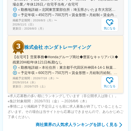
場企業／年休126日／住宅手当有／在宅可
境です。
＜勤務地詳細＞北関東営業部住所：埼玉県さいたま市大宮区桜木町1-195-1 大宮ソラミチKOZ 12階受動喫煙対策：屋内全面禁煙変更の範囲：会社の定める事業所（リモートワーク含む）
※最短例：2年後上位職へ（700～750万円以上）。
＜予定年収＞450万円～700万円＜賃金形態＞月給制＜賃金内訳＞月額（基本給）：274,000円～400,000円＜月給＞274,000円～400,000円＜昇給有無＞有＜残業手当＞有＜給与補足＞※経験・スキルを考慮のうえ、当社規定にて決定■昇給：年1回■賞与：年2回（7月・12月）賃金はあくまでも目安の金額であり、選考を通じて上下する可能性があります。月給(月額)は固定手当を含めた表記です。
■ヒルティの魅力：
掲載予定期間：
（1）年間100万件以上のお客様からの購買実績
2026/8/3（月）
〜
2026/11/1（日）
（2）2021年働きがいのある企業ランキング入賞
気になる
更新日：
2026/8/3（月）
変更の範囲：無
株式会社 ホンダトレーディング
【在宅可】営業事務◆Hondaグループ商社◆豊富なキャリアパス◆
残業20H程/年休121日/転勤なし
＜勤務地詳細＞本社住所：東京都千代田区外神田4-14-1 秋葉原UDX南ウイング18F勤務地最寄駅：JR山手線・総武線／秋葉原駅受動喫煙対策：屋内全面禁煙変更の範囲：会社の定める事業所（リモートワーク含む）
＜予定年収＞600万円～750万円＜賃金形態＞月給制月給制。賞与昨年支給実績6.7ヶ月分。＜賃金内訳＞月額（基本給）：300,000円～410,000円＜月給＞300,000円～410,000円＜昇給有無＞有＜残業手当＞有＜給与補足＞賞与は直近3年間の平均で6.5か月分支給として計算。全社平均である20時間分の時間外手当含む。時間外手当は1分単位で支給。賃金はあくまでも目安の金額であり、選考を通じて上下する可能性があります。月給(月額)は固定手当を含めた表記です。
掲載予定期間：
2026/7/16（木）
〜
2026/10/14（水）
気になる
更新日：
2026/7/25（土）
※求人応募数の多い順にランキングしています（非公開求人は除く）。
※集計対象期間：2026/7/31（金）～2026/8/6（木）
※事情により掲載終了予定日よりも前に求人募集が終了していることもご
ざいます。その場合は当サイトから応募はできませんので、あらかじめご
了承ください。
商社業界
の人気求人ランキングを詳しく見る