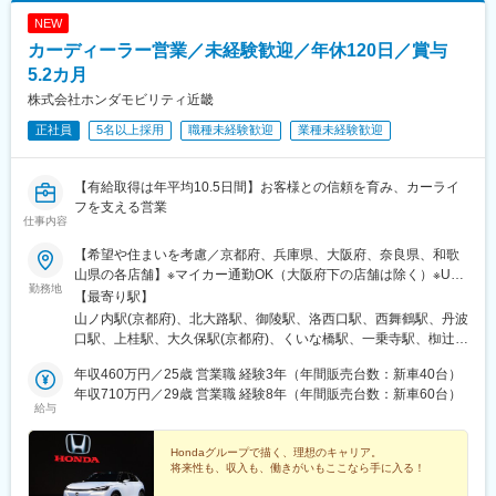
NEW
カーディーラー営業／未経験歓迎／年休120日／賞与
5.2カ月
株式会社ホンダモビリティ近畿
正社員
5名以上採用
職種未経験歓迎
業種未経験歓迎
【有給取得は年平均10.5日間】お客様との信頼を育み、カーライ
フを支える営業
仕事内容
【希望や住まいを考慮／京都府、兵庫県、大阪府、奈良県、和歌
山県の各店舗】※マイカー通勤OK（大阪府下の店舗は除く）※U・I
勤務地
ターン歓迎――――――――――ご希望や住まいを考慮し、下記
【最寄り駅】
各店舗へ配属（全114店舗）――――――――――■Honda Cars
山ノ内駅(京都府)、北大路駅、御陵駅、洛西口駅、西舞鶴駅、丹波
京都■Honda Cars 兵庫■Honda Cars 大阪■Honda Cars 南近畿奈
口駅、上桂駅、大久保駅(京都府)、くいな橋駅、一乗寺駅、椥辻
良■Honda Cars 南近畿和歌山★マイカー通勤OK★（大阪府下の
駅、中書島駅、長池駅、西大路御池駅、ケーブル八幡宮山上駅、
店舗は除く）※駐車場完備※会社規定（条件）あり＜受動喫煙対策
年収460万円／25歳 営業職 経験3年（年間販売台数：新車40台）
桂川駅(京都府)、門戸厄神駅、武庫之荘駅、高速長田駅、妙法寺駅
あり：敷地内禁煙＞
年収710万円／29歳 営業職 経験8年（年間販売台数：新車60台）
(兵庫県)、大石駅、甲南山手駅、香櫨園駅、春日野道駅(阪神線)、
給与
総合運動公園駅、青木駅、甲子園口駅、朝霧駅、西新町駅、絹延
橋駅、大蔵谷駅、志染駅、塚口駅(福知山線)、伊丹駅(阪急線)、中
Hondaグループで描く、理想のキャリア。
山寺駅、三田本町駅、大久保駅(兵庫県)、清荒神駅、田尾寺駅、大
将来性も、収入も、働きがいもここなら手に入る！
村駅(兵庫県)、北伊丹駅、平野駅(兵庫県)、明石駅、魚住駅、千里