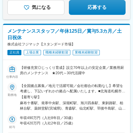
駅、青堀駅、芝山千代田駅、福俵駅、リゾートゲートウェイ・ス
需要の安定した事業のため将来を見据えて働けます♪
朝来駅、本町駅、淀屋橋駅、西長堀駅、新大阪駅、ＪＲ淡路駅、
テーション駅、姉ケ崎駅、野跡駅、稲沢駅、名和駅(愛知県)、印場
気になる
応募する
横堤駅、大阪城北詰駅、天下茶屋駅、玉出駅、動物園前駅、長居
駅、小泉駅、中菰野駅、豊明駅、土橋駅(愛知県)、粟ケ崎駅、速星
駅(阪和線)、神ノ木駅、住之江公園駅、住ノ江駅、富木駅、千里中
駅、比良駅(愛知県)、黒笹駅、さぎの宮駅、高師駅、西大路駅、住
央駅(大阪モノレール)、高槻市駅、宮之阪駅、布忍駅、神戸三宮駅
之江公園駅、ポートターミナル駅、大阪駅、志紀駅、大和田駅(大
(阪神)、神戸三宮駅(阪急・神戸高速)、住吉駅(兵庫県・阪神線)、
阪府)、中書島駅、手原駅、石部駅、石原駅(京都府)、深江駅(兵庫
メンテナンススタッフ／年休125日／賞与5.3カ月／土
新在家駅、西灘駅、兵庫駅、湊川駅、鈴蘭台西口駅、山陽垂水
県)、苅藻駅、伊丹駅(福知山線)、立花駅、西灘駅、山陽天満駅、
駅、山陽姫路駅、明石駅、甲子園駅、西宮駅、芦屋川駅、伊丹駅
日祝休
白浜の宮駅、和歌山港駅、朝来駅、平端駅、水田駅、宇多津駅、
(阪急線)、清荒神駅、三田本町駅、京都河原町駅、西院駅(阪急
吉成駅、鷹ノ子駅、中萩駅、後免東町駅、備前西市駅、久々原
株式会社フジマック【スタンダード市場】
線)、茶山・京都芸術大学駅、六地蔵駅(奈良線)、伏見桃山駅、山
駅、東岡山駅、東福山駅、水島駅、大塚駅(広島県)、天神川駅、下
科駅、鳥羽街道駅、九条駅(京都府)、洛西口駅、新田駅(京都府)、
正社員
上場企業
職種未経験歓迎
業種未経験歓迎
祇園駅、揖屋駅、伯耆大山駅、山頂駅(岩国城)、櫛ケ浜駅、東福島
長岡京駅、向日町駅、三山木駅、平城駅、畝傍駅、大和高田駅、
駅、宝町駅(東京都)、整備場駅、中野新橋駅、五反田駅、大師橋
三井寺駅、膳所駅、穴太駅(滋賀県)、水口駅、紀和駅、中之島駅、
駅、吉野原駅、西梅田駅、御崎公園駅、古市橋駅、茅場町駅、穴
【研修充実◎じっくり育成】設立70年以上の安定企業／業務用厨
田中口駅、紀伊御坊駅、新祝園駅、新王寺駅、勢野北口駅、大江
守稲荷駅、中野坂上駅、白金台駅、関内駅、大阪梅田駅(阪神線)
房のメンテナンス ★20代～30代活躍中
橋駅、四ツ橋駅、東淀川駅、森小路駅、大阪ビジネスパーク駅、
仕事内容
聖天坂駅、塚西駅、新今宮駅前駅、帝塚山三丁目駅、安立町駅、
三宮・花時計前駅、石屋川駅、六甲駅、上沢駅、大倉山駅(兵庫
【全国拠点募集／地元で活躍可能／会社都合の転勤なし】希望を
県)、東垂水駅、阪神国道駅、京都市役所前駅、烏丸御池駅、西大
考慮し、下記いずれかの拠点へ配属いたします。■北海道札幌市／
路三条駅、六地蔵駅(京阪線)、桃山駅、十条駅(京都府・近鉄線)、
勤務地
函館市／旭川市／釧路市／帯広市■東北宮城県／青森県／岩手県／
【最寄り駅】
伊勢田駅、八木西口駅、上栄町駅
秋田県／山形県／福島県■関東東京都（港区・台東区・中野区・八
麻布十番駅、発寒中央駅、深堀町駅、旭川四条駅、東釧路駅、柏
王子市・小平市）／千葉県（千葉市・柏市・船橋市）／神奈川県
林台駅、薬師堂駅(宮城県)、青森駅、仙北町駅、羽後牛島駅、山形
（横浜市・川崎市・厚木市）／埼玉県（上尾市）／栃木県／群馬
駅、安積永盛駅、鶴田駅、群馬総社駅、偕楽園駅、長野駅、松本
県／茨城県■中部静岡県（静岡市・三島市・浜松市）／愛知県（名
年収490万円（入社8年目／30歳）
駅、甲府駅、上尾駅、葭川公園駅、大神宮下駅、柏駅、新御徒町
古屋市・岡崎市）／山梨県／富山県／石川県／新潟県／長野県
年収420万円（入社2年目／25歳）
駅、落合駅(東京都)、京王八王子駅、青梅街道駅、上大岡駅、元住
給与
（長野市・松本市）／岐阜県／福井県 ■近畿大阪府（吹田市・堺
吉駅、本厚木駅、新静岡駅、三島二日町駅、助信駅、黒川駅(愛知