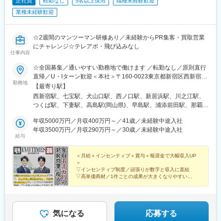
正社員
転勤なし
5名以上採用
職種未経験歓迎
業種未経験歓迎
☆2週間のマンツーマン研修あり／未経験からPR集客・買取営業
にチャレンジ☆テレアポ・飛び込みなし
仕事内容
☆全国募集／通いやすい勤務地で働けます ／転勤なし／原則直行
直帰／U・Iターン歓迎＜本社＞〒160-0023東京都新宿区西新宿五
勤務地
丁目1番1号 住友不動産新宿ファーストタワー3階※転居を伴う転
【最寄り駅】
勤はありません。■その他勤務地・都内23区、関東のプロジェク
西新宿駅、七宝駅、犬山口駅、西ノ口駅、新居浜駅、川之江駅、
ト先やご希望の全国
つくば駅、下妻駅、高島駅(岡山県)、早島駅、浦添前田駅、那覇空
港駅(鉄道)、石鳥谷駅、矢幅駅、脇ノ沢駅、鵜沼宿駅、土岐市駅、
年収5000万円／月収400万円～／41歳／未経験中途入社
くりこま高原駅、長町一丁目駅、宇治駅(奈良線)、久津川駅、山城
年収3500万円／月収290万円～／30歳／未経験中途入社
青谷駅、天ケ瀬駅、有佐駅、吉井駅(群馬県)、前橋大島駅、広駅、
給与
廿日市駅、高瀬駅(香川県)、滝の茶屋駅、あき総合病院前駅、山田
西町駅、具同駅、浜崎駅、朝霞台駅、東岩槻駅、大野原駅、亀山
＜月給＋インセンティブ＋賞与＋報奨金で大幅収入UP
駅(三重県)、三瀬谷駅、南鳥海駅、鶴岡駅、赤湯駅、奈古駅、日野
＞
駅(滋賀県)、堅田駅、近江長岡駅、十文字駅、扇田駅、三ツ境駅、
▽インセンティブ制度／頑張りが数字と収入に直結
鴨宮駅、三沢駅(青森県)、板柳駅、磐田駅、美川駅、野々市駅(Ｉ
▽高単価商材／1件ごとの成果が大きくなりやすい
▽ノウハウを共有／トップ営業が培ったスキルを共有
Ｒいしかわ鉄道線)、九重駅、滑河駅、大網駅、北信太駅、寝屋川
▽報奨金あり／最大100万円＋高級時計を進呈
公園駅、蛍池駅、津久見駅、松浦駅、石橋駅(長崎県)、上田駅、小
作駅、和泉多摩川駅、井荻駅、阿波山川駅、石井駅(徳島県)、南小
松島駅、ゆいの杜東駅、高久駅、五位堂駅、富雄駅、西加積駅、
気になる
応募する
東野尻駅、ハーモニーホール駅、遠賀川駅、行橋駅、糸島高校前