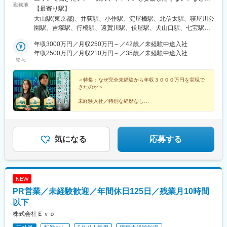
勤務地
一人ひとりの希望や生活環境を伺い、最適な配属先を決定します
【最寄り駅】
◎地域に根ざして働きつつ、キャリアアップや高収入を目指せる
大山駅(東京都)、井荻駅、小作駅、淀屋橋駅、北信太駅、寝屋川公
環境をご用意しています。【本社】 大阪府大阪市中央区伏見町4
園駅、吉塚駅、行橋駅、遠賀川駅、伏屋駅、犬山口駅、七宝駅、
丁目2-7 PMO淀屋橋4階 【その他エリア】関西／東海／中国／関
和泉多摩川駅、三ツ境駅、鴨宮駅、朝霞台駅、大野原駅、東岩槻
東エリアを中心としたプロジェクト先（勤務地は、ご希望や現在
年収3000万円／月収250万円～／42歳／未経験中途入社
駅、九重駅、滑河駅、大網駅、蛍池駅、三木駅(神戸電鉄線)、山陽
のお住まいを考慮して決定します◎）※転居を伴う転勤はありませ
年収2500万円／月収210万円～／35歳／未経験中途入社
網干駅、山城青谷駅、五位堂駅、学園前駅(奈良県)、三瀬谷駅、亀
給与
ん。
山駅(三重県)、日野駅(滋賀県)、堅田駅、近江長岡駅、宇治駅(奈良
線)、久津川駅、和歌山港駅、前橋大島駅、吉井駅(群馬県)、つく
＜特集：なぜ完全未経験から年収３０００万円を実現で
ば駅、下妻駅、高久駅、ゆいの杜東駅、西ノ口駅、磐田駅、土岐
きたのか＞
市駅、鵜沼宿駅、モレラ岐阜駅、上田駅、新居浜駅、伊予三島
駅、川之江駅、高島駅(岡山県)、早島駅、高瀬駅(香川県)、滝の茶
未経験入社／特別な経歴なし
屋駅、具同駅、あき総合病院前駅、山田西町駅、廿日市駅、広
コアメンバーで、年収１０００万円、２０００万円、３
駅、石井駅(徳島県)、阿波山川駅、南小松島駅、美川駅、野々市駅
０００万円を実現した者たち。
(ＩＲいしかわ鉄道線)、西加積駅、東野尻駅、三沢駅(青森県)、板
柳駅、脇ノ沢駅、石鳥谷駅、矢幅駅、扇田駅、十文字駅、原ノ町
人生を変えた、リアルな声を集めました。
気になる
応募する
駅、保原駅、会津若松駅、南鳥海駅、鶴岡駅、赤湯駅、卸町駅(宮
▼続きは特集記事へ▼
城県)、長町一丁目駅、くりこま高原駅、ハーモニーホール駅、奈
古駅、糸島高校前駅、石橋駅(長崎県)、松浦駅、津久見駅、浜崎
駅、天ケ瀬駅、有佐駅、南小樽駅、稲積公園駅、苫小牧駅、千歳
NEW
駅(北海道)、浦添前田駅、那覇空港駅(鉄道)、肥後橋駅、狛江駅、
PR営業／未経験歓迎／年間休日125日／残業月10時間
大阪空港駅(大阪モノレール)、富雄駅、芳賀台駅、安芸駅、土佐山
田駅、広電廿日市駅、上保原駅、大江橋駅、球場前駅(高知県)、山
以下
陽女学園前駅
株式会社Ｅｖｏ