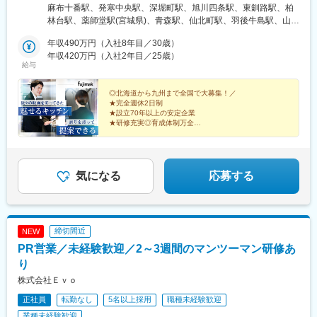
秋田県／山形県／福島県■関東東京都（港区・台東区・中野区・八
麻布十番駅、発寒中央駅、深堀町駅、旭川四条駅、東釧路駅、柏
王子市・小平市）／千葉県（千葉市・柏市・船橋市）／神奈川県
林台駅、薬師堂駅(宮城県)、青森駅、仙北町駅、羽後牛島駅、山形
（横浜市・川崎市・厚木市）／埼玉県（上尾市）／栃木県／群馬
駅、安積永盛駅、鶴田駅、群馬総社駅、偕楽園駅、長野駅、松本
県／茨城県■中部静岡県（静岡市・三島市・浜松市）／愛知県（名
年収490万円（入社8年目／30歳）
駅、甲府駅、上尾駅、葭川公園駅、大神宮下駅、柏駅、新御徒町
古屋市・岡崎市）／山梨県／富山県／石川県／新潟県／長野県
年収420万円（入社2年目／25歳）
駅、落合駅(東京都)、京王八王子駅、青梅街道駅、上大岡駅、元住
給与
（長野市・松本市）／岐阜県／福井県 ■近畿大阪府（吹田市・堺
吉駅、本厚木駅、新静岡駅、三島二日町駅、助信駅、黒川駅(愛知
市）／京都府／兵庫県（神戸市・姫路市）／和歌山県／三重県■中
県)、南富山駅、上諸江駅、新福井駅、岐南駅、六名駅、東松阪
国・四国広島県（広島市、福山市）／島根県／岡山県／山口県／
◎北海道から九州まで全国で大募集！／
駅、越後石山駅、豊津駅(大阪府)、萩原天神駅、くいな橋駅、和田
★完全週休2日制
香川県／徳島県／愛媛県／高知県■九州・沖縄福岡県（福岡市・北
岬駅、亀山駅(兵庫県)、田井ノ瀬駅、下祇園駅、東福山駅、松江
★設立70年以上の安定企業
九州市）／佐賀県／長崎県／熊本県／大分県／宮崎県／鹿児島県
駅、備前西市駅、周防下郷駅、香西駅、吉成駅、鎌田駅、薊野
★研修充実◎育成体制万全
／沖縄県※転勤は必ず相談の上、決定いたします（基本同じエリア
★賞与支給実績5.3カ月分
駅、大橋駅(福岡県)、競馬場前駅(福岡県)、鍋島駅、住吉駅(長崎
高級ホテル・レストランでプロに愛されてきた『魅せる
内転勤となります）※営業所によっては、マイカー通勤OK（駐車
県)、八丁馬場駅、牧駅(大分県)、宮崎駅、南鹿児島駅前駅、安里
キッチン』。
場完備）※受動喫煙対策：オフィス内禁煙
駅、西松本駅、田原町駅(東京都)、新井薬師前駅、港南中央駅、江
スタンダード上場企業で築く安定のキャリア。
坂駅、竹田駅(京都府)、竹下駅、守恒駅、南鹿児島駅、蔵前駅、東
気になる
応募する
中野駅、涙橋駅
締切間近
NEW
PR営業／未経験歓迎／2～3週間のマンツーマン研修あ
り
株式会社Ｅｖｏ
正社員
転勤なし
5名以上採用
職種未経験歓迎
業種未経験歓迎