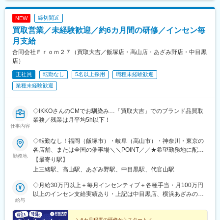
鉄線)、南小樽駅、稲積公園駅、苫小牧駅、和歌山港駅、淀屋橋
駅、大山駅(東京都)、モレラ岐阜駅、千歳駅(北海道)、卸町駅(宮城
締切間近
NEW
県)、伏屋駅、吉塚駅、伊予三島駅、友部駅、花崎駅、偕楽園駅、
買取営業／未経験歓迎／約6カ月間の研修／インセン毎
守谷駅、ゆめみ野駅、北春日部駅、上星川駅、善行駅、三崎口
駅、内宿駅、柏の葉キャンパス駅、岩瀬駅、古河駅、鶴瀬駅、東
月支給
武動物公園駅、上板橋駅、本厚木駅、亀戸水神駅、東千葉駅、高
合同会社Ｆｒｏｍ２７（買取大吉／飯塚店・高山店・あざみ野店・中目黒
田駅(神奈川県)、向ケ丘遊園駅、北山田駅(神奈川県)、西武柳沢
店）
駅、川和町駅、雀宮駅、岡本駅(栃木県)、木更津駅、北松戸駅、武
正社員
転勤なし
5名以上採用
職種未経験歓迎
里駅、栗橋駅、樅山駅、湯河原駅、松戸駅、東富岡駅、新鹿沼
駅、楡木駅、原木中山駅、東林間駅、東武宇都宮駅、秩父駅、小
業種未経験歓迎
竹向原駅、鶴間駅、西大島駅、新浦安駅、本蓮沼駅、相模原駅、
十条駅(東京都)、みどり台駅、東宿郷駅、江曽島駅、笠間駅、下館
駅、新守谷駅、流山おおたかの森駅、南柏駅、明大前駅、塚原
◇IKKOさんのCMでお馴染み…「買取大吉」でのブランド品買取
駅、瀬谷駅、北茅ケ崎駅、千葉ニュータウン中央駅、柏駅、西小
業務／残業は月平均5h以下！
仕事内容
泉駅、公津の杜駅、八街駅、茂原駅、牛浜駅、藤沢駅、雑色駅、
西立川駅、北八王子駅、三鷹駅、曳舟駅、西葛西駅、逗子駅、宮
◇転勤なし！福岡（飯塚市）・岐阜（高山市）・神奈川・東京の
崎台駅、並木北駅、古淵駅、矢板駅、北真岡駅、伊勢原駅、淵野
各店舗、または全国の催事場＼＼POINT／／★希望勤務地に配属
辺駅、中野坂上駅、広電廿日市駅、安芸駅、土佐山田駅、大阪空
勤務地
★U・Iターン歓迎★飯塚・高山はオープニングスタッフ募集★飯
【最寄り駅】
港駅(大阪モノレール)、狛江駅、芳賀台駅、学園前駅(奈良県)、上
塚店、高山店はマイカー通勤OK★催事担当は直行直帰OK（1）店
上三緒駅、高山駅、あざみ野駅、中目黒駅、代官山駅
保原駅、肥後橋駅、下板橋駅、登戸駅、東伏見駅、下総中山駅、
舗 ※いずれかにて勤務■買取大吉 スーパー川食 食彩館 飯塚店・
南林間駅、志村坂上駅、駅東公園前駅、下高井戸駅、岩原駅、熊
福岡県飯塚市有安429-1・新飯塚駅より車で11分■買取大吉 高山
◇月給30万円以上＋毎月インセンティブ＋各種手当・月100万円
川駅、逗子・葉山駅、宮前平駅、並木中央駅、西新宿五丁目駅、
駅前店・岐阜県高山市昭和町1-320 佐古ビル1階・高山駅より徒
以上のインセン支給実績あり・上記は中目黒店、横浜あざみの店
山陽女学園前駅、球場前駅(高知県)、大江橋駅、宇都宮駅東口駅
給与
歩1分■買取大吉 横浜あざみ野店 ・神奈川県横浜市青葉区あざみ
の場合※飯塚店、高山店、催事場勤務の場合は月給27万円以上＋
野1-3-3 第2金子ハイツ1F・あざみ野駅より徒歩2分■買取大吉 中
毎月インセンティブ＋各種手当になります。※給与は経験・能力を
＼6カ月程度の研修からスタート／