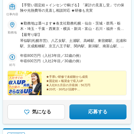
【手堅い固定給＋インセンで稼げる】「家計の見直し堂」での保
険や光熱費等の見直し相談対応 ★研修も充実
仕事内容
★勤務地は選べます★各支社勤務札幌・仙台・茨城・群馬・栃
木・埼玉・千葉・西東京・横浜・新潟・富山・石川・福井・長
勤務地
野・静岡・名古屋・三重・京都・大阪・神戸・岡山・広島・愛
【最寄り駅】
媛・福岡・長崎・熊本・鹿児島※U・Iターン歓迎▼北海道・東北北
琴似駅(札幌市営)、八乙女駅、土浦駅、高崎駅、東宿郷駅、北浦和
海道札幌市西区宮城県仙台市泉区▼関東茨城県土浦市群馬県高崎
駅、京成船橋駅、京王八王子駅、関内駅、新潟駅、南富山駅、西
市栃木県宇都宮市埼玉県さいたま市浦和区千葉県船橋市東京都八
泉駅、越前新保駅、松本駅、春日町駅、藤が丘駅(愛知県)、鶴舞
王子市神奈川県横浜市中区▼北信越新潟県新潟市中央区富山県富
年収800万円（入社3年目／32歳の例）
駅、尾張一宮駅、津駅、五条駅(京都市営)、江坂駅、三国ケ丘駅
山市石川県金沢市福井県福井市長野県松本市▼東海静岡県静岡市
年収600万円（入社2年目／30歳の例）
(大阪府)、新神戸駅、大雲寺前駅、比治山橋駅、大手町駅(愛媛
給与
駿河区愛知県名古屋市中区愛知県名古屋市名東区愛知県一宮市三
県)、唐人町駅、桜町駅(長崎県)、水前寺駅、都通駅、琴似駅(函館
重県津市▼関西京都府京都市下京区大阪府吹田市大阪府堺市北区
本線)、宇都宮駅東口駅、船橋駅、八王子駅、馬車道駅、南富山駅
兵庫県神戸市中央区▼中国・四国岡山県岡山市北区広島県広島市
★手厚い研修で未経験から成長
前駅、西松本駅、名鉄一宮駅、烏丸駅、百舌鳥八幡駅、春日野道
★固定給＋報奨金で収入UP
南区愛媛県松山市▼九州福岡県福岡市中央区長崎県長崎市熊本県
駅(阪急線)、東中央町駅、比治山下駅、ＪＲ松山駅前駅、めがね橋
★入社8カ月目の月収例：50万円
熊本市中央区鹿児島県鹿児島市※本人の意思に反した会社側からの
駅、鹿児島中央駅前駅、宇都宮駅、大神宮下駅、日本大通り駅、
★20代・30代が活躍中
一方的な転勤指示はございません必ず本人と相談、合意の上での
北松本駅、西一宮駅、四条駅(京都市営)、百舌鳥駅、新西大寺町筋
スキル＆キャリアアップに応じて
転勤です※希望の場合エリア外への転勤も可能です※受動喫煙防止
駅、松山駅(愛媛県)、市役所駅(長崎県)、鹿児島中央駅
収入も順調に増えていくお仕事！
対策：各拠点にあり
あなたの「話好き」のスキルが活かせます◎
気になる
応募する