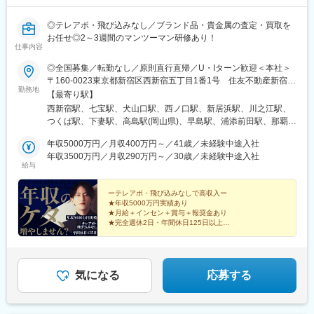
◎テレアポ・飛び込みなし／ブランド品・貴金属の査定・買取を
お任せ◎2～3週間のマンツーマン研修あり！
仕事内容
◎全国募集／転勤なし／原則直行直帰／U・Iターン歓迎＜本社＞
〒160-0023東京都新宿区西新宿五丁目1番1号 住友不動産新宿フ
勤務地
ァーストタワー3階※転居を伴う転勤はありません。■その他勤務
【最寄り駅】
地・都内23区、関東のプロジェクト先やご希望の全国
西新宿駅、七宝駅、犬山口駅、西ノ口駅、新居浜駅、川之江駅、
つくば駅、下妻駅、高島駅(岡山県)、早島駅、浦添前田駅、那覇空
港駅(鉄道)、石鳥谷駅、矢幅駅、脇ノ沢駅、鵜沼宿駅、土岐市駅、
年収5000万円／月収400万円～／41歳／未経験中途入社
くりこま高原駅、長町一丁目駅、宇治駅(奈良線)、久津川駅、山城
年収3500万円／月収290万円～／30歳／未経験中途入社
青谷駅、天ケ瀬駅、有佐駅、吉井駅(群馬県)、前橋大島駅、広駅、
給与
廿日市駅、高瀬駅(香川県)、滝の茶屋駅、あき総合病院前駅、山田
西町駅、具同駅、浜崎駅、朝霞台駅、東岩槻駅、大野原駅、亀山
ーテレアポ・飛び込みなしで高収入ー
駅(三重県)、三瀬谷駅、南鳥海駅、鶴岡駅、赤湯駅、奈古駅、日野
★年収5000万円実績あり
駅(滋賀県)、堅田駅、近江長岡駅、十文字駅、扇田駅、三ツ境駅、
★月給＋インセン＋賞与＋報奨金あり
鴨宮駅、三沢駅(青森県)、板柳駅、磐田駅、美川駅、野々市駅(Ｉ
★完全週休2日・年間休日125日以上
★未経験歓迎・2～3週間のマンツーマン研修
Ｒいしかわ鉄道線)、九重駅、滑河駅、大網駅、北信太駅、寝屋川
★直行直帰OK・残業は月平均10時間以下
公園駅、蛍池駅、津久見駅、松浦駅、石橋駅(長崎県)、上田駅、小
作駅、和泉多摩川駅、井荻駅、阿波山川駅、石井駅(徳島県)、南小
松島駅、ゆいの杜東駅、高久駅、五位堂駅、富雄駅、西加積駅、
気になる
応募する
東野尻駅、ハーモニーホール駅、遠賀川駅、行橋駅、糸島高校前
駅、保原駅、会津若松駅、原ノ町駅、山陽網干駅、三木駅(神戸電
鉄線)、南小樽駅、稲積公園駅、苫小牧駅、和歌山港駅、淀屋橋