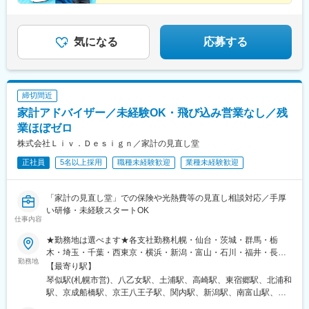
北松本駅、西一宮駅、四条駅(京都市営)、百舌鳥駅、新西大寺町筋
絶対イヤ！
転勤です※希望の場合エリア外への転勤も可能です※受動喫煙防止
駅、松山駅(愛媛県)、市役所駅(長崎県)、鹿児島中央駅
興味だけでOK！「楽しい♪」を基準に、理想の働き方を
対策：各拠点にあり
手に入れませんか」？
気になる
応募する
締切間近
家計アドバイザー／未経験OK・飛び込み営業なし／残
業ほぼゼロ
株式会社Ｌｉｖ．Ｄｅｓｉｇｎ／家計の見直し堂
正社員
5名以上採用
職種未経験歓迎
業種未経験歓迎
「家計の見直し堂」での保険や光熱費等の見直し相談対応／手厚
い研修・未経験スタートOK
仕事内容
★勤務地は選べます★各支社勤務札幌・仙台・茨城・群馬・栃
木・埼玉・千葉・西東京・横浜・新潟・富山・石川・福井・長
勤務地
野・静岡・名古屋・三重・京都・大阪・神戸・岡山・広島・愛
【最寄り駅】
媛・福岡・長崎・熊本・鹿児島※U・Iターン歓迎▼北海道・東北北
琴似駅(札幌市営)、八乙女駅、土浦駅、高崎駅、東宿郷駅、北浦和
海道札幌市西区宮城県仙台市泉区▼関東茨城県土浦市群馬県高崎
駅、京成船橋駅、京王八王子駅、関内駅、新潟駅、南富山駅、西
市栃木県宇都宮市埼玉県さいたま市浦和区千葉県船橋市東京都八
泉駅、越前新保駅、松本駅、春日町駅、藤が丘駅(愛知県)、鶴舞