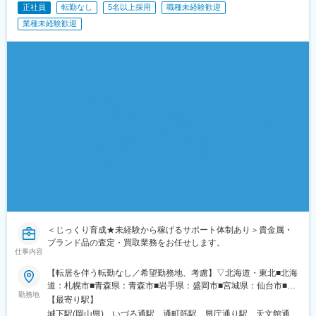
正社員
転勤なし
5名以上採用
職種未経験歓迎
業種未経験歓迎
＜じっくり育成★未経験から稼げるサポート体制あり＞貴金属・
ブランド品の査定・買取業務をお任せします。
仕事内容
【転居を伴う転勤なし／希望勤務地、考慮】▽北海道・東北■北海
道：札幌市■青森県：青森市■岩手県：盛岡市■宮城県：仙台市■秋
勤務地
田県：秋田市■山形県：山形市■福島県：郡山市▽関東■茨城県：
【最寄り駅】
水戸市■栃木県：宇都宮市■群馬県：高崎市■埼玉県：さいたま市■
城下駅(岡山県)、いづろ通駅、通町筋駅、県庁通り駅、天文館通