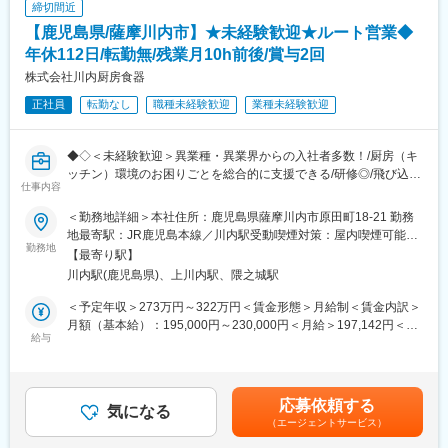
いブランドの日本総代理店
締切間近
す
・トラクターをはじめとする、高性能農業機械を海外から直接輸
【鹿児島県/薩摩川内市】★未経験歓迎★ルート営業◆
入し、全国49の営業拠点で販売、そしてアフターサービスまでを
■働き方：
年休112日/転勤無/残業月10h前後/賞与2回
担っています。
・1現場1担当制（掛け持ちほぼなし）
株式会社川内厨房食器
・工期：1週間～1ヶ月程度
正社員
転勤なし
職種未経験歓迎
業種未経験歓迎
・エリア：鹿児島中心（基本日帰り）
・直行直帰OK
◆◇＜未経験歓迎＞異業種・異業界からの入社者多数！/厨房（キ
■扱う設備：
ッチン）環境のお困りごとを総合的に支援できる/研修◎/飛び込み
太陽光発電設備を主軸に、公共・民間の各種電気設備や空調設
仕事内容
営業無◆◇
備、計装システム工事なども取り扱います。
設備工事をまとめて依頼いただくことも多く、幅広い施工管理ス
＜勤務地詳細＞本社住所：鹿児島県薩摩川内市原田町18-21 勤務
■職務内容：
キルを身につけられます。
地最寄駅：JR鹿児島本線／川内駅受動喫煙対策：屋内喫煙可能場
福祉施設やホテル、給食センターなど主に大規模な厨房（キッチ
勤務地
所あり変更の範囲：会社の定める事業所
【最寄り駅】
ン）設備を保有している施設に向け、厨房機器やそのメンテナン
■組織構成：
川内駅(鹿児島県)、上川内駅、隈之城駅
ス・改修、調理器具などまで幅広く提案～納品を担当します。
第一施設部は10名、施工管理は6名(平均年齢38.4歳)在籍しており
<詳細>
ます。
＜予定年収＞273万円～322万円＜賃金形態＞月給制＜賃金内訳＞
・エリア：主に本社のある薩摩川内市や霧島市、鹿児島市などが
月額（基本給）：195,000円～230,000円＜月給＞197,142円＜昇
多いです。
給与
■魅力：
給有無＞有＜残業手当＞有＜給与補足＞昇給：年1回（給与見直
・スタイル：営業（新規と既存は半々くらいですが、新規につい
▼安定した事業基盤…
し）賞与：2回賃金はあくまでも目安の金額であり、選考を通じて
ては、お客様からのご紹介からの開拓がメインです）
・業務用エアコン販売 → 全国トップクラス実績
上下する可能性があります。月給(月額)は固定手当を含めた表記で
1日当たり20件前後ご訪問する形ですが、納品と合わせてその他
・売上100億円超／右肩成長
す。
応募依頼する
のニーズを確認していく形です。
気になる
・電気・空調・管工事までワンストップ対応
（エージェントサービス）
新規営業はお客様のつながりで開拓をしたり、改修工事が行われ
“設備商社×施工会社”の安定モデルです。
ている現場に営業をかけたりします。