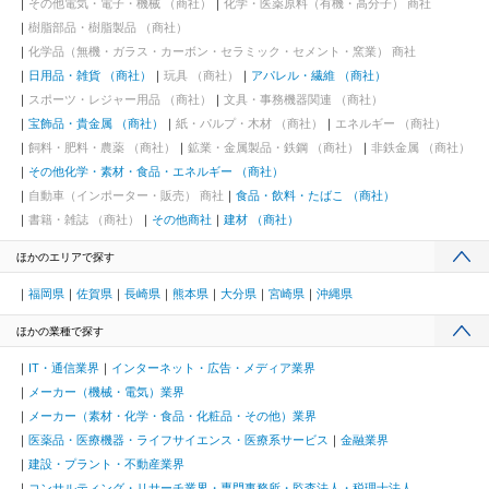
その他電気・電子・機械 （商社）
化学・医薬原料（有機・高分子） 商社
樹脂部品・樹脂製品 （商社）
化学品（無機・ガラス・カーボン・セラミック・セメント・窯業） 商社
日用品・雑貨 （商社）
玩具 （商社）
アパレル・繊維 （商社）
スポーツ・レジャー用品 （商社）
文具・事務機器関連 （商社）
宝飾品・貴金属 （商社）
紙・パルプ・木材 （商社）
エネルギー （商社）
飼料・肥料・農薬 （商社）
鉱業・金属製品・鉄鋼 （商社）
非鉄金属 （商社）
その他化学・素材・食品・エネルギー （商社）
自動車（インポーター・販売） 商社
食品・飲料・たばこ （商社）
書籍・雑誌 （商社）
その他商社
建材 （商社）
ほかのエリアで探す
福岡県
佐賀県
長崎県
熊本県
大分県
宮崎県
沖縄県
ほかの業種で探す
IT・通信業界
インターネット・広告・メディア業界
メーカー（機械・電気）業界
メーカー（素材・化学・食品・化粧品・その他）業界
医薬品・医療機器・ライフサイエンス・医療系サービス
金融業界
建設・プラント・不動産業界
コンサルティング・リサーチ業界・専門事務所・監査法人・税理士法人