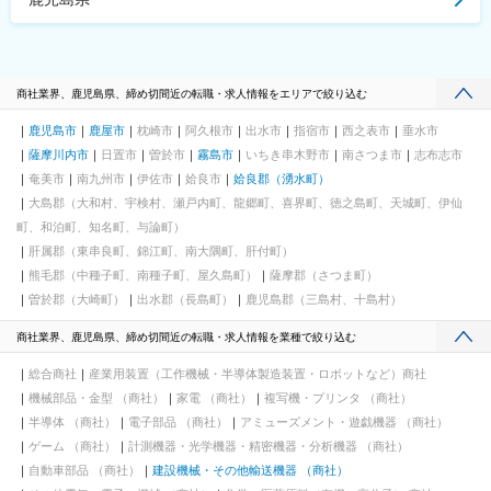
商社業界、鹿児島県、締め切間近の転職・求人情報をエリアで絞り込む
鹿児島市
鹿屋市
枕崎市
阿久根市
出水市
指宿市
西之表市
垂水市
薩摩川内市
日置市
曽於市
霧島市
いちき串木野市
南さつま市
志布志市
奄美市
南九州市
伊佐市
姶良市
姶良郡（湧水町）
大島郡（大和村、宇検村、瀬戸内町、龍郷町、喜界町、徳之島町、天城町、伊仙
町、和泊町、知名町、与論町）
肝属郡（東串良町、錦江町、南大隅町、肝付町）
熊毛郡（中種子町、南種子町、屋久島町）
薩摩郡（さつま町）
曽於郡（大崎町）
出水郡（長島町）
鹿児島郡（三島村、十島村）
商社業界、鹿児島県、締め切間近の転職・求人情報を業種で絞り込む
総合商社
産業用装置（工作機械・半導体製造装置・ロボットなど）商社
機械部品・金型 （商社）
家電 （商社）
複写機・プリンタ （商社）
半導体 （商社）
電子部品 （商社）
アミューズメント・遊戯機器 （商社）
ゲーム （商社）
計測機器・光学機器・精密機器・分析機器 （商社）
自動車部品 （商社）
建設機械・その他輸送機器 （商社）