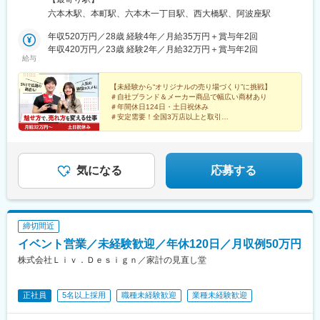
阜・京都・大阪・奈良・福岡・長崎・佐賀・熊本・大分・宮崎・
六本木駅、本町駅、六本木一丁目駅、西大橋駅、阿波座駅
鹿児島）希望を考慮し、勤務地を決定いたします。■東京本社：東
京都港区六本木3-5-27＜ アクセス ＞・南北線「六本木一丁目駅」
年収520万円／28歳 経験4年／月給35万円＋賞与年2回
1番口より徒歩5分・日比谷・大江戸線「六本木駅」5番口より徒
年収420万円／23歳 経験2年／月給32万円＋賞与年2回
給与
歩6分■大阪営業所：大阪府大阪市西区立売掘1-9-10＜ アクセス
＞・中央線・御堂筋線・四つ橋線「本町駅」23番口より徒歩4
分・四ツ橋線「四ツ橋駅」2番口より徒歩6分■東海エリア名古屋
【未経験から“オリジナルの売り場づくり”に挑戦】
＃自社ブランド＆メーカー商品で幅広い商材あり
市を中心とした東海エリアのお客様を担当（愛知・静岡・三重・
＃年間休日124日・土日祝休み
岐阜）※基本的に直行直帰■九州エリア九州全体エリアのお客様を
＃安定需要！全国3万店以上と取引
担当※基本的に直行直帰※東海・九州エリアも年に数回、大阪営業
＃大手量販店と取引あり
＃服装自由＆直行直帰OK！
所や東京本社へ出社する場合あり※受動喫煙対策：分煙室設置あり
＃営業経験ゼロでも安心の研修あり
気になる
応募する
締切間近
イベント営業／未経験歓迎／年休120日／月収例50万円
株式会社Ｌｉｖ．Ｄｅｓｉｇｎ／家計の見直し堂
正社員
5名以上採用
職種未経験歓迎
業種未経験歓迎