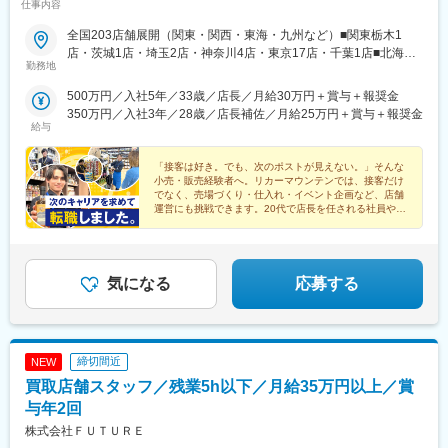
仕事内容
全国203店舗展開（関東・関西・東海・九州など）■関東栃木1
店・茨城1店・埼玉2店・神奈川4店・東京17店・千葉1店■北海道
勤務地
北海道4店■東北秋田1店・岩手1店・宮城1店・福島2店■北陸新潟2
店・富山1店・石川2店・長野2店■東海静岡3店・愛知36店・岐阜
500万円／入社5年／33歳／店長／月給30万円＋賞与＋報奨金
13店・三重9店■関西滋賀24店・京都38店・大阪16店・兵庫4店・
350万円／入社3年／28歳／店長補佐／月給25万円＋賞与＋報奨金
奈良2店■中国広島1店・山口1店■四国徳島1店・高知2店・愛媛1店
給与
■九州・沖縄大分1店・福岡2店・佐賀1店・長崎1店・熊本1店・宮
崎1店・鹿児島1店・沖縄2店※「関東エリア」「関西エリア」など
「接客は好き。でも、次のポストが見えない。」そんな
地域を限定しての勤務も可能です。※U・Iターン歓迎
小売・販売経験者へ。リカーマウンテンでは、接客だけ
でなく、売場づくり・仕入れ・イベント企画など、店舗
運営にも挑戦できます。20代で店長を任される社員や、
異業種からキャリアアップした社員も活躍中です。
気になる
応募する
締切間近
NEW
買取店舗スタッフ／残業5h以下／月給35万円以上／賞
与年2回
株式会社ＦＵＴＵＲＥ