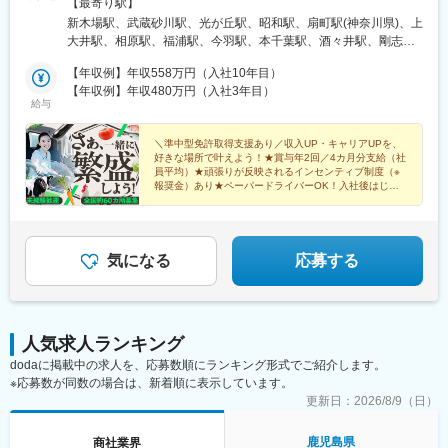
り転勤なし◎同じルートで配送するため未経験でも安心♪▼各拠点
【最寄り駅】
の詳細は下記よりご確認ください▼https://www.nishihara-
新木場駅、武蔵砂川駅、光が丘駅、昭和駅、扇町駅(神奈川県)、上
shokai.co.jp/business/jigyou_itiran※石垣島にも拠点あり
大井駅、相原駅、福浦駅、今羽駅、本千葉駅、酒々井駅、剛志
駅、清陵高校前駅、赤塚駅、発寒駅、荒井駅(宮城県)、新潟駅、大
【年収例】年収558万円（入社10年目）
河端駅、小杉駅、神領駅、荒子川公園駅、上島駅、函南駅、河芸
【年収例】年収480万円（入社3年目）
駅、津守駅、恵我ノ荘駅、アイランド北口駅、砥堀駅、中書島
給与
駅、広島港・宇品駅、寺家駅、東福山駅、備前西市駅、乃木駅、
湖山駅、仁保津駅、山西駅、阿波富田駅、伏石駅、伊賀駅、通谷
＼準中型免許取得支援あり／収入UP・キャリアUPを、
駅、宇島駅、鶴崎駅、西諫早駅、日宇駅、田代駅、鍋島駅、平成
好きな場所で叶えよう！★賞与年2回／4カ月分支給（社
駅、たのうら御立岬公園駅、新八代駅、宮崎駅、延岡駅、西都城
員平均）★頑張りが反映されるインセンティブ制度（※
駅、武之橋駅、志布志駅、川内駅(鹿児島県)、国分駅(鹿児島県)、
報奨金）あり★ペーパードライバーOK！入社後はじっ
くり先輩社員と同行営業
赤嶺駅、てだこ浦西駅、産業振興センター駅、市大医学部駅
気になる
応募する
人気求人ランキング
dodaに掲載中の求人を、応募数順にランキング形式でご紹介します。
※応募数が同数の場合は、新着順に表示しています。
更新日：
2026/8/9（日）
鹿児島県
商社業界