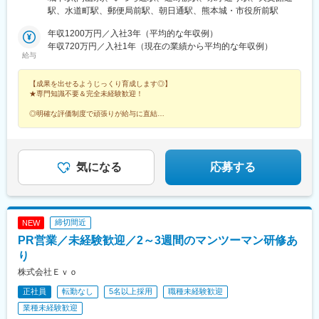
千葉県：千葉市■東京都：23区内■神奈川県：横浜市■山梨県：甲
駅、水道町駅、郵便局前駅、朝日通駅、熊本城・市役所前駅
府市▽東海■岐阜県：岐阜市■静岡県：浜松市■愛知県：名古屋市■
三重県：四日市市▽北信越■新潟県：新潟市■富山県：富山市■石
年収1200万円／入社3年（平均的な年収例）
川県：金沢市■福井県：福井市■長野県：長野市▽関西■滋賀県：
年収720万円／入社1年（現在の業績から平均的な年収例）
給与
大津市■京都府：京都市■大阪府：大阪市■兵庫県：神戸市■奈良
県：奈良市■和歌山県：和歌山市▽中国・四国■鳥取県：鳥取市■
【成果を出せるようじっくり育成します◎】
島根県：松江市■岡山県：岡山市■広島県：広島市■山口県：下関
★専門知識不要＆完全未経験歓迎！
市■徳島県：徳島市■香川県：高松市■愛媛県：松山市■高知県：高
知市▽九州■福岡県：福岡市■佐賀県：佐賀市■長崎県：長崎市■熊
◎明確な評価制度で頑張りが給与に直結
本県：熊本市※7月OPEN■大分県：大分市■宮崎県：宮崎市■鹿児
◎未経験でも年収2000万円以上稼げる人材へ
◎キャリアアップも叶う環境
島県：鹿児島市
◎残業月5h程度
気になる
応募する
締切間近
NEW
PR営業／未経験歓迎／2～3週間のマンツーマン研修あ
り
株式会社Ｅｖｏ
正社員
転勤なし
5名以上採用
職種未経験歓迎
業種未経験歓迎