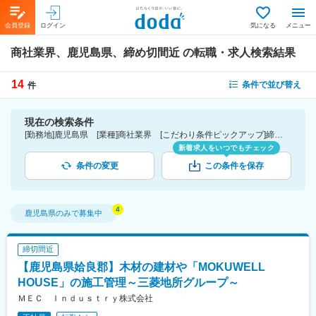
会員登録
ログイン
気になる
メニュー
商社業界、鹿児島県、締め切間近
の転職・求人検索結果
14
条件で並び替え
件
現在の検索条件
[勤務地]鹿児島県 [業種]商社業界 [こだわり条件ピックアップ]締切間近
新着求人をいつでもチェック
条件の変更
この条件を保存
鹿児島県
のみで募集中
締切間近
【鹿児島県姶良郡】木材の建材や「MOKUWELL
HOUSE」の施工管理～三菱地所グループ～
ＭＥＣ Ｉｎｄｕｓｔｒｙ株式会社