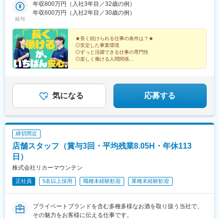
王子市神奈川県横浜市中区▼北信越新潟県新潟市中央区富山県富
年収800万円（入社3年目／32歳の例）
駅、尾張一宮駅、津駅、五条駅(京都市営)、江坂駅、三国ケ丘駅
山市石川県金沢市福井県福井市長野県松本市▼東海静岡県静岡市
年収600万円（入社2年目／30歳の例）
(大阪府)、新神戸駅、大雲寺前駅、比治山橋駅、大手町駅(愛媛
給与
駿河区愛知県名古屋市中区愛知県名古屋市名東区愛知県一宮市三
県)、唐人町駅、桜町駅(長崎県)、水前寺駅、都通駅、琴似駅(函館
重県津市▼関西京都府京都市下京区大阪府吹田市大阪府堺市北区
本線)、宇都宮駅東口駅、船橋駅、八王子駅、馬車道駅、南富山駅
兵庫県神戸市中央区▼中国・四国岡山県岡山市北区広島県広島市
★長く続けられる仕事の条件は？★
前駅、西松本駅、名鉄一宮駅、烏丸駅、百舌鳥八幡駅、春日野道
◎安定した事業環境
南区愛媛県松山市▼九州福岡県福岡市中央区長崎県長崎市熊本県
駅(阪急線)、東中央町駅、比治山下駅、ＪＲ松山駅前駅、めがね橋
◎ずっと活躍できる仕事の専門性
熊本市中央区鹿児島県鹿児島市※本人の意思に反した会社側からの
駅、鹿児島中央駅前駅、宇都宮駅、大神宮下駅、日本大通り駅、
◎楽しく働ける人間関係
一方的な転勤指示はございません必ず本人と相談、合意の上での
◎ムリのない労働環境
北松本駅、西一宮駅、四条駅(京都市営)、百舌鳥駅、新西大寺町筋
転勤です※希望の場合エリア外への転勤も可能です※受動喫煙防止
駅、松山駅(愛媛県)、市役所駅(長崎県)、鹿児島中央駅
長く働ける理由は一つではありません！
対策：各拠点にあり
条件がトータルにそろった当社で、家計見直しのプロへ
とステップアップしませんか。
気になる
応募する
締切間近
店舗スタッフ（賞与3回・平均残業8.05H・年休113
日）
株式会社リカーマウンテン
正社員
5名以上採用
職種未経験歓迎
業種未経験歓迎
プライベートブランドを含む多種多様なお酒を取り扱う当社で、
その魅力をお客様に伝える仕事です。