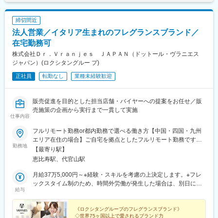
電話での営業や無理な飛び込み営業はございません。
▼幅広いスキルが身につく…
・商品の強み：厨房機器メーカーやその他商社も競合各社様存在
電気だけでなく空調/配管/エネルギー設備まで経験可能。
締切間近
しますが、厨房環境のお困りごとにおいて、総合的に支援ができ
法人営業／イタリア生まれのフレグランスブランド／
る会社は数少ないです。
▼高待遇…
当社はオープンや冷蔵庫などの機器の導入だけでなくオーダーメ
在宅勤務可
年収502万～/賞与約7.5ヶ月分（実績）とかなり高い水準です。
イドで製造するキッチンやその前段階の設計図の段階から提案で
株式会社Ｄｒ．Ｖｒａｎｊｅｓ ＪＡＰＡＮ（ドットール・ヴラニエス
きるので、その点評価頂きお客様の獲得ができています。
▼ 将来性…
ジャパン）(ロクシタングルー プ)
・企業の設備更新需要が増加
正社員
転勤なし
業種未経験歓迎
■組織構成：
・省エネ・電力効率化ニーズ拡大
4名（40代から50代）在籍しています。
※元飲食店経営者や元自動車販売員などが活躍しています。
■DX推進による業務効率化：
販売促進を目的とした担当店舗・バイヤーへの提案をお任せ／販
基幹システムをクラウド化し現場管理ソフトを導入しており、現
売施策の企画から実行まで一貫して実施
■魅力：
場から図面確認や進捗共有が可能です。
仕事内容
【未経験から営業としてキャリアを積める】
帰社後の事務作業や紙業務の削減にもつながっており、施工管理
ベテランの面倒見の良い先輩社員から、同行営業や見積書作成な
フルリモート勤務or都内勤務で選べる働き方【中国・四国・九州
業務に集中しやすい環境を整えています。
ども一緒に行いながら業務取得して頂きます。
エリア在住の場合】ご自宅を拠点としたフルリモート勤務です。
勤務地
お客様との長期的な関係性構築が大切ですので、接し方やニーズ
担当エリアの顧客先へは直行直帰遠方の場合は出張対応あり。※出
■教育体制：
【最寄り駅】
の確認の仕方などもお伝えしていきます。
張先では車移動もございます。（AT限定可）【首都圏在住者の場
丁寧なOJTや資格取得奨励金制度、研修支援制度が充実してお
恵比寿駅、代官山駅
【「ありがとう、助かりました」などの嬉しい言葉をもらえる】
合】・出張で四国/中国/九州を対応をしてしていただきます。・出
り、未経験者も着実に専門性を高められます。
総合的に厨房環境内の課題解決ができ、そして地域密着型でお困
張頻度：月1-2回（2泊～5泊程度）
月給37万5,000円～※経験・スキルを考慮の上決定します。※フレ
りの際はスピーディーに対応できる点からも、感謝の言葉を頂頂
ックスタイム制のため、時間外労働が発生した場合は、別日に勤
変更の範囲：会社の定める業務
給与
くことは多くはやりがいを感じます。
務時間を短縮するなど、月内で調整しています。☆成果・頑張り
【目標達成できれば賞与UP】
を給与に還元年2回の面談で、半期ごとの評価をフィードバック。
必達のノルマは置いておらず、一人一人の目標がございます。
《ロクシタングループのフレグランスブランド》
◇世界75ヶ国以上で愛されるブランド力
目標が達成できないと減給ということはなく、達成できた際賞与