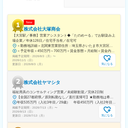
New
株式会社大塚商会
【大宮駅／事務】営業アシスタント◆「たのめーる」でお馴染み上
場企業／年休126日／住宅手当有／在宅可
＜勤務地詳細＞北関東営業部住所：埼玉県さいたま市大宮区桜木町1-195-1 大宮ソラミチKOZ 12階受動喫煙対策：屋内全面禁煙変更の範囲：会社の定める事業所（リモートワーク含む）
＜予定年収＞450万円～700万円＜賃金形態＞月給制＜賃金内訳＞月額（基本給）：274,000円～400,000円＜月給＞274,000円～400,000円＜昇給有無＞有＜残業手当＞有＜給与補足＞※経験・スキルを考慮のうえ、当社規定にて決定■昇給：年1回■賞与：年2回（7月・12月）賃金はあくまでも目安の金額であり、選考を通じて上下する可能性があります。月給(月額)は固定手当を含めた表記です。
掲載予定期間：
2026/8/3（月）
〜
2026/11/1（日）
気になる
更新日：
2026/8/3（月）
株式会社ヤマシタ
福祉用具のコンサルティング営業／未経験歓迎／完休2日制
【全国27都府県／原則転勤なし／直行直帰可】★勤務地は希望を考慮★拠点により車通勤OK※充足状況により、ご希望の勤務地での募集が終了している場合があります。※転居を伴う転勤の有無は、半年ごとに希望を伺い、選択いただけます。■東北■・宮城県（仙台市）■関東■・東京都（東京23区など）・神奈川県（横浜市など）・埼玉県（さいたま市など）・千葉県（千葉市など）・茨城県（水戸市）・栃木県（宇都宮市／足利市）・群馬県（前橋市）■東海■・愛知県（名古屋市／豊田市／豊橋市／小牧市）・静岡県（静岡市／浜松市／沼津市／焼津市／富士市）・岐阜県（岐阜市）・三重県（四日市市）■信越・北陸■・長野県（長野市）・山梨県（甲府市）・石川県（金沢市）・富山県（富山市）・福井県（福井市）■関西■・大阪府・兵庫県（神戸市／尼崎市／姫路市）・京都府（京都市）・奈良県（奈良市／天理市）・滋賀県（大津市／彦根市）・和歌山県（和歌山市／田辺市）■中国■・広島県（広島市）・岡山県（岡山市）■四国■・香川県（高松市）■九州■・福岡県（福岡市）
年収535万円（入社3年目／29歳） 年収450万円（入社2年目／26歳）
掲載予定期間：
2026/7/13（月）
〜
2026/9/13（日）
気になる
更新日：
2026/7/13（月）