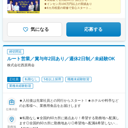
徒歩3分（2）催事 ※直行直帰OK■勤務エリアは全国一都三県を
給35万円以上＋毎月インセンティブ＋各種手当※給与は経験・能
★インセン月100万円以上の実績あり
中心に、各地のスーパーマーケットや商業施設、ホームセンター
力を考慮の上で決定します。【年収例】年収1200万円／入社3年
★6カ月程度の研修で安心スタート
のイベントブースでのお仕事です。
目／インセンティブ月50万円以上年収550万円／入社1年目／イン
★完全週休2日・年間休日120日
★原則定時退社！残業は月平均5h以下
センティブ月10万円以上／未経験スタート
★「買取大吉」の圧倒的な信頼感
気になる
応募する
締切間近
ルート営業／賞与年2回あり／週休2日制／未経験OK
株式会社西原商会
正社員
転勤なし
5名以上採用
職種未経験歓迎
業種未経験歓迎
★入社後は先輩社員との同行からスタート！★ホテルや料亭など
のお客様へ、業務用食品をお届けします
仕事内容
★転勤なし★全国約60カ所に拠点あり！希望する勤務地へ配属し
ます◎全国約60カ所に勤務地あり◎希望地へ配属&希望しない限
勤務地