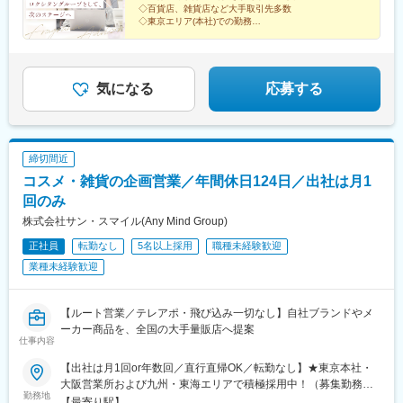
◇百貨店、雑貨店など大手取引先多数
へ反映されます。
◇東京エリア(本社)での勤務
◇年間休日120日、土日祝休み
◇有休年25日付与、取得率80%以上
変更の範囲：会社の定める業務
気になる
応募する
締切間近
コスメ・雑貨の企画営業／年間休日124日／出社は月1
回のみ
株式会社サン・スマイル(Any Mind Group)
正社員
転勤なし
5名以上採用
職種未経験歓迎
業種未経験歓迎
【ルート営業／テレアポ・飛び込み一切なし】自社ブランドやメ
ーカー商品を、全国の大手量販店へ提案
仕事内容
【出社は月1回or年数回／直行直帰OK／転勤なし】★東京本社・
大阪営業所および九州・東海エリアで積極採用中！（募集勤務
勤務地
地：宮城・東京・埼玉・千葉・神奈川・愛知・静岡・三重・岐
【最寄り駅】