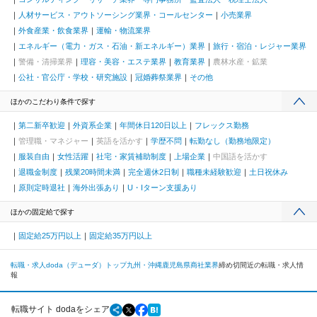
人材サービス・アウトソーシング業界・コールセンター
小売業界
外食産業・飲食業界
運輸・物流業界
エネルギー（電力・ガス・石油・新エネルギー）業界
旅行・宿泊・レジャー業界
警備・清掃業界
理容・美容・エステ業界
教育業界
農林水産・鉱業
公社・官公庁・学校・研究施設
冠婚葬祭業界
その他
ほかのこだわり条件で探す
第二新卒歓迎
外資系企業
年間休日120日以上
フレックス勤務
管理職・マネジャー
英語を活かす
学歴不問
転勤なし（勤務地限定）
服装自由
女性活躍
社宅・家賃補助制度
上場企業
中国語を活かす
退職金制度
残業20時間未満
完全週休2日制
職種未経験歓迎
土日祝休み
原則定時退社
海外出張あり
U・Iターン支援あり
ほかの固定給で探す
固定給25万円以上
固定給35万円以上
転職・求人doda（デューダ）トップ
九州・沖縄
鹿児島県
商社業界
締め切間近の転職・求人情
報
転職サイト dodaをシェア