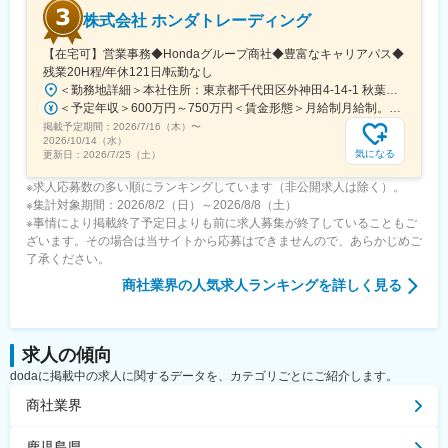
株式会社 ホンダトレーディング
【在宅可】営業事務◆Hondaグループ商社◆豊富なキャリアパス◆
残業20H程/年休121日/転勤なし
＜勤務地詳細＞本社住所：東京都千代田区外神田4-14-1 秋葉原UDX南ウイング18F勤務地最寄駅：JR山手線・総武線／秋葉原駅受動喫煙対策：屋内全面禁煙変更の範囲：会社の定める事業所（リモートワーク含む）
＜予定年収＞600万円～750万円＜賃金形態＞月給制月給制。賞与昨年支給実績6.7ヶ月分。＜賃金内訳＞月額（基本給）：300,000円～410,000円＜月給＞300,000円～410,000円＜昇給有無＞有＜残業手当＞有＜給与補足＞賞与は直近3年間の平均で6.5か月分支給として計算。全社平均である20時間分の時間外手当含む。時間外手当は1分単位で支給。賃金はあくまでも目安の金額であり、選考を通じて上下する可能性があります。月給(月額)は固定手当を含めた表記です。
掲載予定期間：
2026/7/16（木）
〜
2026/10/14（水）
気になる
更新日：
2026/7/25（土）
※求人応募数の多い順にランキングしています（非公開求人は除く）。
※集計対象期間：2026/8/2（日）～2026/8/8（土）
※事情により掲載終了予定日よりも前に求人募集が終了していることもご
ざいます。その場合は当サイトから応募はできませんので、あらかじめご
了承ください。
商社業界
の人気求人ランキングを詳しく見る
求人の傾向
dodaに掲載中の求人に関するデータを、カテゴリごとにご紹介します。
商社業界
鹿児島県