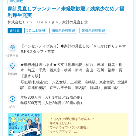
締切間近
家計見直しプランナー／未経験歓迎／残業少なめ／福
利厚生充実
株式会社Ｌｉｖ．Ｄｅｓｉｇｎ／家計の見直し堂
正社員
5名以上採用
職種未経験歓迎
業種未経験歓迎
【インセンティブあり】◆家計の見直しの「きっかけ作り」をす
るPRスタッフ・営業
仕事内容
★勤務地は選べます★各支社勤務札幌・仙台・茨城・群馬・栃
木・埼玉・千葉・西東京・横浜・新潟・富山・石川・福井・長
勤務地
野・静岡・名古屋・三重・京都・大阪・神戸・岡山・広島・愛
【最寄り駅】
媛・福岡・長崎・熊本・鹿児島※U・Iターン歓迎▼北海道・東北北
琴似駅(札幌市営)、八乙女駅、土浦駅、高崎駅、東宿郷駅、北浦和
海道札幌市西区宮城県仙台市泉区▼関東茨城県土浦市群馬県高崎
駅、京成船橋駅、京王八王子駅、関内駅、新潟駅、南富山駅、西
市栃木県宇都宮市埼玉県さいたま市浦和区千葉県船橋市東京都八
泉駅、越前新保駅、松本駅、春日町駅、藤が丘駅(愛知県)、鶴舞
王子市神奈川県横浜市中区▼北信越新潟県新潟市中央区富山県富
年収800万円（入社3年目／32歳の例）
駅、尾張一宮駅、津駅、五条駅(京都市営)、江坂駅、三国ケ丘駅
山市石川県金沢市福井県福井市長野県松本市▼東海静岡県静岡市
年収600万円（入社2年目／30歳の例）
(大阪府)、新神戸駅、大雲寺前駅、比治山橋駅、大手町駅(愛媛
給与
駿河区愛知県名古屋市中区愛知県名古屋市名東区愛知県一宮市三
県)、唐人町駅、桜町駅(長崎県)、水前寺駅、都通駅、琴似駅(函館
重県津市▼関西京都府京都市下京区大阪府吹田市大阪府堺市北区
本線)、宇都宮駅東口駅、船橋駅、八王子駅、馬車道駅、南富山駅
兵庫県神戸市中央区▼中国・四国岡山県岡山市北区広島県広島市
～＊ あなたの望む働き方がある♪＊～
前駅、西松本駅、名鉄一宮駅、烏丸駅、百舌鳥八幡駅、春日野道
「年収を上げたい」
南区愛媛県松山市▼九州福岡県福岡市中央区長崎県長崎市熊本県
駅(阪急線)、東中央町駅、比治山下駅、ＪＲ松山駅前駅、めがね橋
「ワークライフバランス重視」
熊本市中央区鹿児島県鹿児島市※本人の意思に反した会社側からの
駅、鹿児島中央駅前駅、宇都宮駅、大神宮下駅、日本大通り駅、
「キャリアアップ」
一方的な転勤指示はございません必ず本人と相談、合意の上での
望む働き方を手に入れたのに、笑っていられないなんて