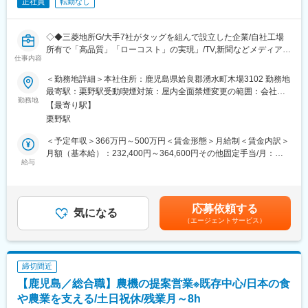
正社員
転勤なし
◇◆三菱地所G/大手7社がタッグを組んで設立した企業/自社工場
所有で「高品質」「ローコスト」の実現」/TV,新聞などメディア掲
仕事内容
載多数◇◆
＜勤務地詳細＞本社住所：鹿児島県姶良郡湧水町木場3102 勤務地
当社は、3つの事業部に分かれており、今回は「新建材事業部」
最寄駅：栗野駅受動喫煙対策：屋内全面禁煙変更の範囲：会社の
「MOKUWELL」の施工管理を募集いたします。面接後適正と希
勤務地
定める事業所
【最寄り駅】
望を相談したうえで配属先を決めていきます。
栗野駅
■業務内容：
＜予定年収＞366万円～500万円＜賃金形態＞月給制＜賃金内訳＞
・建築・設備工事における工程管理、安全管理、品質管理、原価
月額（基本給）：232,400円～364,600円その他固定手当/月：
管理を担当
給与
1,000円＜月給＞233,400円～365,600円＜昇給有無＞有＜残業手
・協力会社および顧客との折衝・調整業務を実施
当＞有＜給与補足＞※スキル／経験に応じて最終決定※その他固定
・工事進捗管理、施工計画作成、各種検査対応を担当
手当は食事手当となります■昇給：年1回■賞与：年2回(昨年度実績
・工事予算管理および資材・外注先の手配を実施
1.6ヶ月)賃金はあくまでも目安の金額であり、選考を通じて上下
応募依頼する
気になる
する可能性があります。月給(月額)は固定手当を含めた表記です。
（エージェントサービス）
■「新建材事業部」について：
近年、「デザイン性の向上」「リラックス効果」「心地よい空間
提供」の実現のため木造建築を取り入れる構造物がふえておりま
す。しかし、コストや耐火の兼ね合いでなかなか実現が難しいと
締切間近
いわれております。当社は、木を感じられる空間を実現するため
【鹿児島／総合職】農機の提案営業※既存中心/日本の食
「MIデッキ」という型枠剤を作り、木造建築のデザイン性は残し
つつ、経済的にも、施工コストも抑える事を実現化をしておりま
や農業を支える/土日祝休/残業月～8h