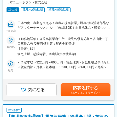
す。現在では、様々な事務所・ビル、ホテル、学校等に取り入れ
日本ニューホランド株式会社
られ施工実施されております。この施工工事の管理業務を行って
正社員
職種未経験歓迎
業種未経験歓迎
いただきます。
■「MOKUWELL事業部」について：
日本の食・農業を支える！農機の提案営業／既存8割※消耗部品な
当社は、「低価格」「高品質」「高性能」の3つを兼ね備えた
どアフターセールスもあり／未経験OK！土日祝休み・残業少／ト
「MOKUWELL HOUSE」の提供をしております。住宅の大部分を
仕事内容
ラクター１台単価～３千万円
自社工場内で作るプレファブリック工法を採用しており、納期の
短縮、高品質な100m2の平屋住宅を1000万円未満の価格にて供給
＜勤務地詳細＞鹿児島営業所住所：鹿児島県鹿児島市谷山港一丁
＜ポイント＞
可能となっています。
目三番六号 受動喫煙対策：屋内全面禁煙
・最先端の農業技術や機械で、”日本の食や農業”を支える仕事
勤務地
「低価格」：国産丸太から調達することでコスト削減
【最寄り駅】
・取引ある顧客を中心にお困りごとによりそう提案営業
「高品質」：自社工場で徹底管理
坂之上駅、慈眼寺駅、谷山駅(指宿枕崎線)
・土日祝休み、残業月~8h
「高性能」：地震に強い２×４ 台風にも強い耐風性 高断熱 高
気密
＜予定年収＞322万円～600万円＜賃金形態＞月給制補足事項なし
■業務概要：
自社工場内で住宅の大部分を作った後、現地で組み立て・施工を
＜賃金内訳＞月額（基本給）：230,000円～360,000円＜月給＞
・農家や農協へ訪問し、トラクター、作業機、パーツ、アフター
給与
するためその管理業務を行っていただきます。
230,000円～360,000円＜昇給有無＞有＜残業手当＞有＜給与補足
サービスの提案をお任せします。
＞※上記給与詳細は、経験・年齢・保有資格等を考慮し、決定致し
■組織構成：
ます。■入社時モデル年収26歳：351万円30歳：400万円36歳：
■業務詳細：
「新建材事業部」は1名、「MOKUWELL事業部」は2名で構成を
440万円■昇給：あり ■賞与：年2回賃金はあくまでも目安の金額
応募依頼する
・既存顧客8割
気になる
されております。
であり、選考を通じて上下する可能性があります。月給(月額)は固
（エージェントサービス）
・お客様先へ訪問し、パートナーとして対話の中でお困りごとや
定手当を含めた表記です。
ニーズを伺い、そこに応えられるよう、幅広い選択肢の中から提
変更の範囲：会社の定める業務
案します。
・整備職や部品営業職とも連携をしながら、最適な提案をします
締切間近
ので一人で営業するわけではございません。
【鹿児島市/転勤無】電気設備施工管理◆工場・施設の