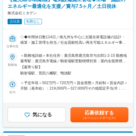
・頑張りがしっかり評価される環境 個人の目標数字は年間約２～
３台、その他作業機や部品などは金額での目標値があります。年
エネルギー最適化を支援／賞与7.5ヶ月／土日祝休
間を通じて目標達成を目指していただき、インセンティブ制度も
株式会社ミタデン
あります。また数字だけでなく日々の貢献度やプロセスもので頑
正社員
転勤なし
張りがしっかり評価されます。
■年収例
◇◆年間休日数124日／南九州を中心に太陽光発電設備の設計・
・30代 月収35.5万円/年収570万円
積算・施工管理を担当／社会貢献性高い再生可能エネルギー事業
・40代 月収43.4万円/年収708万円
仕事内容
に参画／丁寧に育成・長期キャリア形成可能◇◆
・50代 月収47.9万円/年収795万円
＜勤務地詳細＞本社住所：鹿児島県鹿児島市与次郎1-2-15 勤務地
■職務内容：
■商品の魅力：輸入製品ならではのデザイン性と馬力
最寄駅：鹿児島市電線／騎射場駅受動喫煙対策：屋内全面禁煙変
工場・施設の電気・空調・エネルギー設備の施工管理を担当いた
勤務地
海外から輸入するトラクターなどで単価は2~3,000万円程度、車
更の範囲：無
【最寄り駅】
だきます。
でいうところの外車になります。それゆえ、圧倒的な馬力の強
騎射場駅、荒田八幡駅、鴨池駅
同社は業務用エアコンを軸に、電気・空調・配管まで一貫対応す
さ、デザイン性に長けており、お客様の中には根強いファンも多
る
い商品となります。また会社としてアフターサービスにも力を入
＜予定年収＞502万円～720万円＜賃金形態＞月給制＜賃金内訳＞
「総合設備エンジニアリング企業」です。
れておりますので、作業機や部品など継続してご依頼を頂きやす
月額（基本給）：219,000円～327,000円その他固定手当/月：
そのため、特定分野だけでなく、幅広い設備スキルが身につく環
給与
い体制となっています。
10,000円～50,000円固定残業手当/月：54,000円～88,000円（固
境です。
定残業時間30時間0分/月）超過した時間外労働の残業手当は追加
■1日のスケジュール（例） 8時30分朝礼→9時全体MTG→9時30分
支給＜月給＞283,000円～465,000円（一律手当を含む）＜昇給有
■詳細：
社用車で営業先へ訪問→15時帰社・事務処理等の社内業務→17時
無＞有＜残業手当＞有＜給与補足＞月給にはみなし残業代（30時
応募依頼する
・電気設備／空調設備の施工管理
気になる
30分退社
間／54,000円～88,000円）含む。残業がない場合も支給し、超過
（エージェントサービス）
・工程・安全・品質・原価管理
分は別途支給。賃金はあくまでも目安の金額であり、選考を通じ
・協力会社との調整
■日本ニューホランド株式会社の魅力
て上下する可能性があります。月給(月額)は固定手当を含めた表記
・設計・積算業務
・世界的な産業機械メーカー「CNHインダストリアル社」の取扱
です。
※案件に応じて、省エネ設備や電力効率化関連の設備にも携わりま