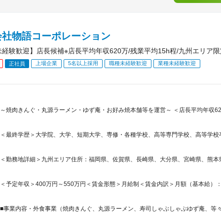
会社物語コーポレーション
未経験歓迎】店長候補※店長平均年収620万/残業平均15h程/九州エリア
上場企業
5名以上採用
職種未経験歓迎
業種未経験歓迎
正社員
～焼肉きんぐ・丸源ラーメン・ゆず庵・お好み焼本舗等を運営～ ＜店長平均年収620
＜最終学歴＞大学院、大学、短期大学、専修・各種学校、高等専門学校、高等学校
＜勤務地詳細＞九州エリア住所：福岡県、佐賀県、長崎県、大分県、宮崎県、熊本県、
＜予定年収＞400万円～550万円＜賃金形態＞月給制＜賃金内訳＞月額（基本給）：221,0
■事業内容・外食事業（焼肉きんぐ、丸源ラーメン、寿司しゃぶしゃぶゆず庵、等々）