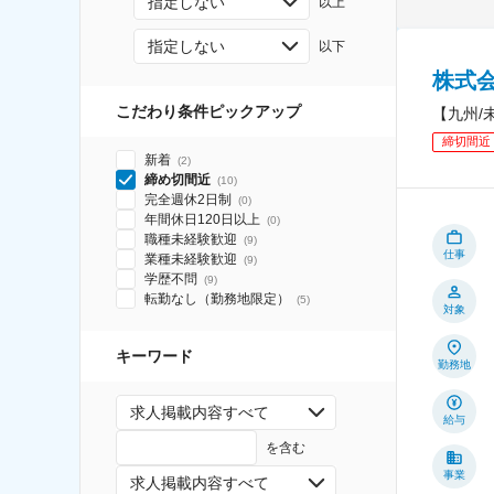
指定しない
以上
指定しない
以下
株式
こだわり条件ピックアップ
【九州/
締切間近
新着
(
2
)
締め切間近
(
10
)
完全週休2日制
(
0
)
年間休日120日以上
(
0
)
職種未経験歓迎
(
9
)
仕事
業種未経験歓迎
(
9
)
学歴不問
(
9
)
転勤なし（勤務地限定）
(
5
)
対象
キーワード
勤務地
求人掲載内容すべて
給与
を含む
事業
求人掲載内容すべて