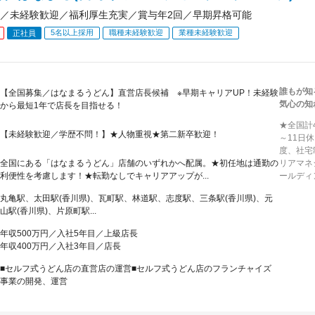
／未経験歓迎／福利厚生充実／賞与年2回／早期昇格可能
5名以上採用
職種未経験歓迎
業種未経験歓迎
正社員
誰もが知
【全国募集／はなまるうどん】直営店長候補 ※早期キャリアUP！未経験
気心の知
から最短1年で店長を目指せる！
★全国計
【未経験歓迎／学歴不問！】★人物重視★第二新卒歓迎！
～11日
度、社宅
全国にある「はなまるうどん」店舗のいずれかへ配属。★初任地は通勤の
リアマネ
利便性を考慮します！★転勤なしでキャリアアップが...
ールディ
丸亀駅、太田駅(香川県)、瓦町駅、林道駅、志度駅、三条駅(香川県)、元
山駅(香川県)、片原町駅...
年収500万円／入社5年目／上級店長
年収400万円／入社3年目／店長
■セルフ式うどん店の直営店の運営■セルフ式うどん店のフランチャイズ
事業の開発、運営