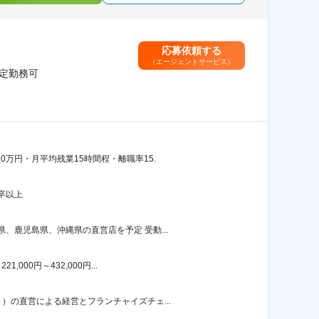
応募依頼する
（エージェントサービス）
限定勤務可
万円・月平均残業15時間程・離職率15.
卒以上
鹿児島県、沖縄県の直営店を予定 受動...
00円～432,000円...
の直営による経営とフランチャイズチェ...