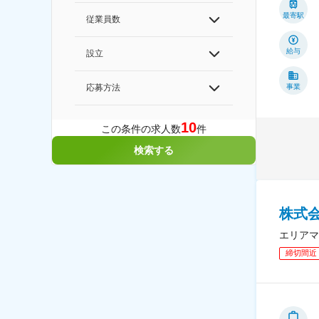
最寄駅
従業員数
給与
設立
事業
応募方法
10
この条件の求人数
件
検索する
株式
エリアマ
締切間近