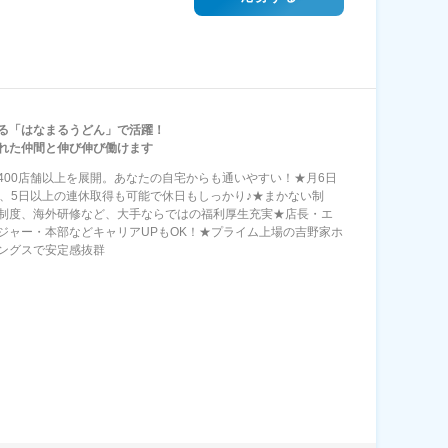
る「はなまるうどん」で活躍！
れた仲間と伸び伸び働けます
400店舗以上を展開。あなたの自宅からも通いやすい！★月6日
休、5日以上の連休取得も可能で休日もしっかり♪★まかない制
制度、海外研修など、大手ならではの福利厚生充実★店長・エ
ジャー・本部などキャリアUPもOK！★プライム上場の吉野家ホ
ングスで安定感抜群