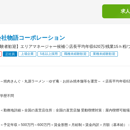
求人
会社物語コーポレーション
験者歓迎】エリアマネージャー候補◇店長平均年収620万/残業15ｈ程/
上場企業
5名以上採用
職種未経験歓迎
業種未経験歓迎
正社員
～焼肉きんぐ・丸源ラーメン・ゆず庵・お好み焼本舗等を運営～ ＜店長平均年収620
学歴不問
＜勤務地詳細＞全国の直営店住所：全国の直営店舗 受動喫煙対策：屋内喫煙可能
＜予定年収＞500万円～600万円＜賃金形態＞月給制＜賃金内訳＞月額（基本給）：221,0