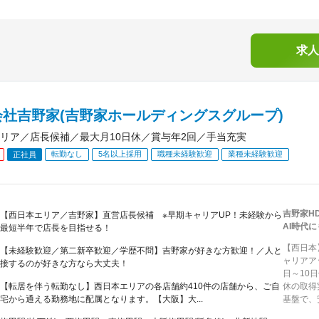
求人
会社吉野家(吉野家ホールディングスグループ)
リア／店長候補／最大月10日休／賞与年2回／手当充実
転勤なし
5名以上採用
職種未経験歓迎
業種未経験歓迎
正社員
吉野家H
【西日本エリア／吉野家】直営店長候補 ※早期キャリアUP！未経験から
AI時代
最短半年で店長を目指せる！
【西日本
【未経験歓迎／第二新卒歓迎／学歴不問】吉野家が好きな方歓迎！／人と
ャリアア
接するのが好きな方なら大丈夫！
日～10
【転居を伴う転勤なし】西日本エリアの各店舗約410件の店舗から、ご自
休の取得
宅から通える勤務地に配属となります。【大阪】大...
基盤で、