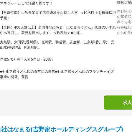
複数店舗
マネジャーとして活躍可能です！
吉野家ホ
【学歴不問】☆飲食業界で店長経験をお持ちの方 ※10名以上を積極採用
の事業拡
予定！
界での店
【全国計400店舗以上】全国各地にある「はなまるうどん」店舗のいずれ
程を統括
かへ巡回し、業務を担当します。＜勤務地＞■北海...
からの先
丸亀駅、太田駅(香川県)、瓦町駅、林道駅、志度駅、三条駅(香川県)、元
山駅(香川県)、片原町駅...
年収570万円（入社5年目・30歳）
■セルフ式うどん店の直営店の運営■セルフ式うどん店のフランチャイズ
事業の開発、運営
求人
会社はなまる(吉野家ホールディングスグループ)