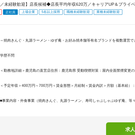
／未経験歓迎】店長候補◆店長平均年収620万／キャリアUP＆プライ
上場企業
5名以上採用
職種未経験歓迎
業種未経験歓迎
正社員
～焼肉きんぐ・丸源ラーメン・ゆず庵・お好み焼本舗等有名ブランドを複数運営でき
学歴不問
＜勤務地詳細＞鹿児島の直営店住所：鹿児島県 受動喫煙対策：屋内全面禁煙変更
＜予定年収＞400万円～700万円＜賃金形態＞月給制＜賃金内訳＞月額（基本給）：221,0
■事業内容・外食事業（焼肉きんぐ、丸源ラーメン、寿司しゃぶしゃぶゆず庵、等々）
求人