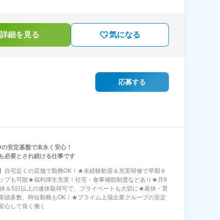
詳細を見る
気になる
応募する
Dの安定基盤で末永く安心！
にも必要とされ続ける仕事です
】自宅近くの店舗で勤務OK！★未経験歓迎＆充実研修で早期キ
ップも可能★福利厚生充実！社宅・食事補助制度などあり★月9
日休＆5日以上の連休取得可で、プライベートも大切に★産休・育
実績多数、時短勤務もOK！★プライム上場企業グループの安定
安心して長く働く