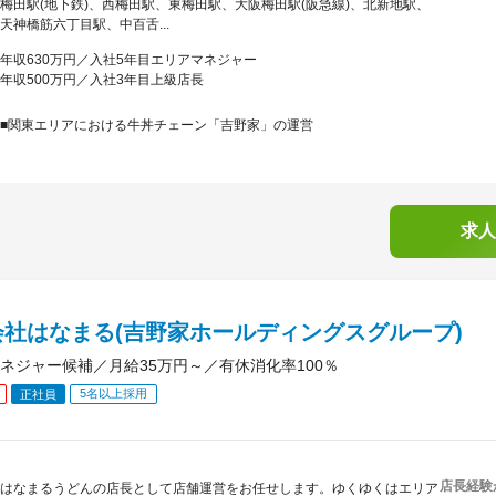
梅田駅(地下鉄)、西梅田駅、東梅田駅、大阪梅田駅(阪急線)、北新地駅、
天神橋筋六丁目駅、中百舌...
年収630万円／入社5年目エリアマネジャー
年収500万円／入社3年目上級店長
■関東エリアにおける牛丼チェーン「吉野家」の運営
求人
会社はなまる(吉野家ホールディングスグループ)
ネジャー候補／月給35万円～／有休消化率100％
5名以上採用
正社員
店長経験
はなまるうどんの店長として店舗運営をお任せします。ゆくゆくはエリア