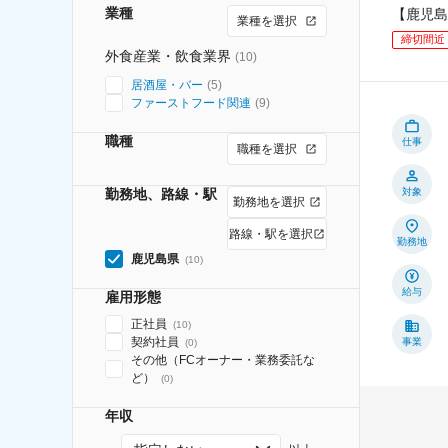
業種
【鹿児島
業種を選択
締切間近
外食産業・飲食業界
(
10
)
居酒屋・バー
(
5
)
ファーストフード関連
(
9
)
職種
仕事
職種を選択
勤務地、路線・駅
対象
勤務地を選択
路線・駅を選択
勤務地
鹿児島県
(
10
)
給与
雇用形態
正社員
(
10
)
契約社員
事業
(
0
)
その他（FCオーナー・業務委託な
ど）
(
0
)
年収