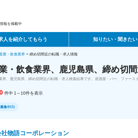
情報を掲載中
求人を紹介してもらう
知りたい・聞きたい
ントサービス
転職ノウハウ
産業・飲食業界
締め切間近の転職・求人情報
業・飲食業界、鹿児島県、締め切間
サービス
データで見る転職
業界、鹿児島県、締め切間近の転職・求人検索結果です。居酒屋・バー、ファース
ーエージェントサービス
コラム・インタビュー
0
件中
1～10
件
を表示
転職Q&A
(
1
)
で募集中
会社物語コーポレーション