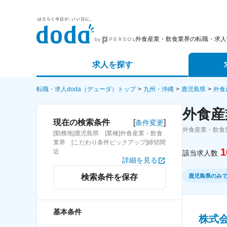
外食産業・飲食業界の転職・求人
求人を探す
詳細条件から探す
エージェ
転職・求人doda（デューダ）トップ
九州・沖縄
鹿児島県
外食
外食産
新着求人から探す
スカウト
[
]
現在の検索条件
条件変更
外食産業・飲食
[勤務地]鹿児島県 [業種]外食産業・飲食
求人特集から探す
パートナ
業界 [こだわり条件ピックアップ]締切間
1
近
該当求人数
詳細を見る
鹿児島県のみ
検索条件を保存
基本条件
株式