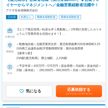
は、当社採用募集に関する業務にのみ使用させていただきます。
ただし、当社に入社された場合は、入社後の雇用管理等にも使用
イヤーからマネジメントへ／金融営業経験者活躍中！
させていただきます。(なお、入社に至らなかった場合は、当社が
アクサ生命保険株式会社
取得した個人情報については、当社で責任を持って廃棄いたしま
正社員
転勤なし
職種未経験歓迎
業種未経験歓迎
す。)
新25－2455,ネットワーク業務部
【エリア限定採用／転居を伴う異動無し／2年間の充実したカリキ
変更の範囲：無
ュラムで営業所長を目指せます！】
仕事内容
■業務内容
＜勤務地詳細＞北薩営業所住所：鹿児島県薩摩川内市神田町3-25
アクサアドバイザー（営業社員）の採用・育成・組織マネジメン
川内商工会議所会館2F受動喫煙対策：屋内全面禁煙
トを担当頂きます。優秀な社員を採用し研修、ロープレ、同行に
勤務地
【最寄り駅】
よる実践指導、対面実施より自立できる社員を育成し、支社長、
川内駅(鹿児島県)、隈之城駅、上川内駅
営業所長の指導の下、組織を拡大しマネジメントスキルを学んで
頂きます。
＜予定年収＞420万円～570万円＜賃金形態＞月給制＜賃金内訳＞
そして入社3年後を目標に営業所長へキャリアアップを目指してい
月額（基本給）：280,000円～380,000円＜月給＞280,000円～
ただきます。
給与
380,000円＜昇給有無＞有＜残業手当＞有＜給与補足＞※給与は前
職における経験・スキル、当社におけるジョブグレード等を考慮
■キャリアステップ
して決定します。賃金はあくまでも目安の金額であり、選考を通
採用育成マネージャー⇒営業所長⇒支社長⇒営業局長⇒本部長
じて上下する可能性があります。月給(月額)は固定手当を含めた表
応募依頼する
※モデル年収
気になる
記です。
（エージェントサービス）
採用育成マネージャー：420～878万円※平均640万円
営業所長：709～1420万円
支社長：1143～1583万円