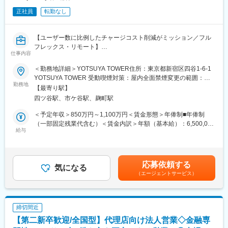
正社員
転勤なし
■組織構成
証券業務部は部長と複数の担当者で構成されており、今後は更な
る増員・体制強化を見込んでいます。
【ユーザー数に比例したチャージコスト削減がミッション／フル
フレックス・リモート】
■業務の魅力
仕事内容
事業拡大フェーズにおける組織運営や業務設計に主体的に関与で
■PayPay
き、組織全体の成長に寄与する実感を得られるポジションです。
＜勤務地詳細＞YOTSUYA TOWER住所：東京都新宿区四谷1-6-1
2018年にサービスを開始してから約7年で、ユーザー数7,000万人
部門を横断したプロジェクト推進や、他部署・経営層との連携を
YOTSUYA TOWER 受動喫煙対策：屋内全面禁煙変更の範囲：会
を突破したフィンテック企業「PayPay」。
勤務地
通じて裁量を持って活躍できます。
社の定める事業所（リモートワーク含む）
【最寄り駅】
私たちは日本におけるキャッシュレス決済、そしてそれを基盤と
四ツ谷駅、市ケ谷駅、麹町駅
した金融ライフプラットフォームの普及を一気に推進することを
■教育体制
目指しています。
OJTや部内での情報共有・振り返りを通じて、業務知識やマネジ
＜予定年収＞850万円～1,100万円＜賃金形態＞年俸制■年俸制
メントスキルの向上を支援します。
（一部固定残業代含む）＜賃金内訳＞年額（基本給）：6,500,000
■募集背景
給与
円～9,200,000円固定残業手当/月：90,000円～135,000円（固定
攻めのファンドソースコストマネジメントを行うためにチームの
■就業環境
残業時間40時間0分/月）超過した時間外労働の残業手当は追加支
戦力・組織力を強化したいことから新たにチームメンバー（リー
フレックスタイム制・リモートワークも可能で、ワークライフバ
給＜月額＞631,666円～901,666円（12分割）（一律手当を含む）
ダー候補）を募集いたします。
ランスを保ちながら働くことができます。完全週休2日制や各種休
＜昇給有無＞有＜残業手当＞有＜給与補足＞■経験、スキル、業
応募依頼する
これまでは、（もちろんコストを意識しながら）PayPayチャージ
気になる
暇制度、リモートワーク手当・書籍購入補助など福利厚生も充実
績、貢献度に応じ当社規定により決定■毎年1回見直し■時間外勤
（エージェントサービス）
が可能な金融機関を拡大していくことでユーザーの利便性を向上
しています。
務手当、深夜勤務手当有※給与支給について、一部をPayPayアカ
させることを主目的に業務を行ってきました。
ウントで受け取ることが可能です（給与デジタル支払いに対応）
しかしPayPayの利用シーンの増加により、ユーザーのニーズも多
■想定されるキャリアパス
賃金はあくまでも目安の金額であり、選考を通じて上下する可能
様化していることから、これまでのコスト管理手法をより広く・
部門の副部長から部長、または経営企画・新規事業推進など、幅
性があります。月給(月額)は固定手当を含めた表記です。
締切間近
深く進化させていくフェーズにPayPayは入っています。
広いキャリア形成が可能です。
【第二新卒歓迎/全国型】代理店向け法人営業◇金融専
具体的には、仮説の立案→データ収集と分析による検証→解像度