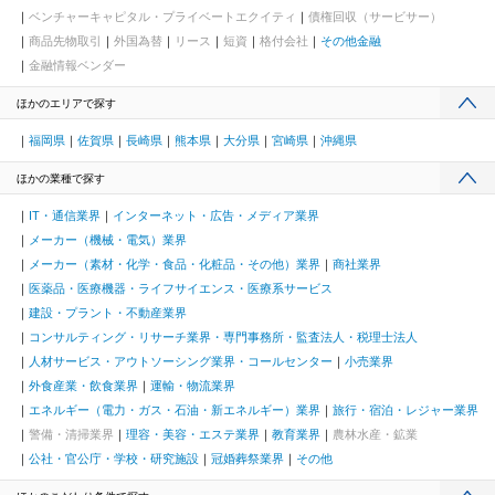
ベンチャーキャピタル・プライベートエクイティ
債権回収（サービサー）
商品先物取引
外国為替
リース
短資
格付会社
その他金融
金融情報ベンダー
ほかのエリアで探す
福岡県
佐賀県
長崎県
熊本県
大分県
宮崎県
沖縄県
ほかの業種で探す
IT・通信業界
インターネット・広告・メディア業界
メーカー（機械・電気）業界
メーカー（素材・化学・食品・化粧品・その他）業界
商社業界
医薬品・医療機器・ライフサイエンス・医療系サービス
建設・プラント・不動産業界
コンサルティング・リサーチ業界・専門事務所・監査法人・税理士法人
人材サービス・アウトソーシング業界・コールセンター
小売業界
外食産業・飲食業界
運輸・物流業界
エネルギー（電力・ガス・石油・新エネルギー）業界
旅行・宿泊・レジャー業界
警備・清掃業界
理容・美容・エステ業界
教育業界
農林水産・鉱業
公社・官公庁・学校・研究施設
冠婚葬祭業界
その他