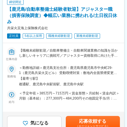
締切間近
同社の魅力
【鹿児島/自動車整備士経験者歓迎】アジャスター職
■圧倒的な早期キャリアUP
金融機関では、営業管理職登用に長い期間を要しますが、同社で
（損害保険調査）◆幅広い業務に携われる/土日祝日休
は最短3年目で営業管理職登用を目指せます。
み
3年目で営業所長に登用頂くことを前提に採用をしており、それに
共栄火災海上保険株式会社
向けて2年間の充実したカリキュラムを実施します。そのため地方
銀行、信用金庫、共済などの保険業界未経験者の方々も入社いた
正社員
5名以上採用
職種未経験歓迎
業種未経験歓迎
だき活躍しています。
■充実した2年間の育成カリキュラム
【職種未経験歓迎／自動車整備士・自動車関連業務の知識を活か
採用育成マネジャーが必要とする採用・育成の基礎を学ぶため入
し新しいキャリアに挑戦可／アジャスター資格取得に向けた手厚
仕事内容
社後6か月間は本社研修（オンライン）を受講しながら、配属先営
い研修制度有／月１回の帰郷手当】
業所でOJTを実施します。
■業務内容
＜勤務地詳細＞鹿児島支社住所：鹿児島県鹿児島市中央町29-
2年間、本社・支社・営業所が一体となって業務に必要な知識や実
アジャスターは、保険に加入しているお客さまが自動車事故に遭
1（鹿児島共栄火災ビル） 受動喫煙対策：敷地内全面禁煙変更の
践的なスキルを磨いていただくために一人ひとりが着実に成長で
った際、正確な事故状況を調べ、適正な修理費を算出し、示談交
勤務地
範囲：会社の定める事業所（リモートワーク含む）
【最寄り駅】
きる環境を整えバックアップします。
渉などの業務を担当します。修理方法や傷の確認といった自動車
都通駅、鹿児島中央駅前駅、鹿児島中央駅
整備士の知識を活かすことができます。整備士としての業務も一
■商工会議所とのパートナーシップ
部あります。1案件を1名で担当しますが、難しい案件は3名体制
＜予定年収＞385万円～715万円＜賃金形態＞月給制＜賃金内訳＞
同社は古くから全国の商工会議所／商工会と連携し、地域経済の
で臨むなど、業務としてのフォロー体制は万全です。
月額（基本給）：277,300円～484,200円その他固定手当/月：
発展に貢献しています。「生命共済制度」「特定退職金共済制
給与
5,000円～20,000円＜月給＞282,300円～504,200円＜昇給有無＞
度」は同社が発足に貢献しており全国99%にあたる商工会議所の
＜業務の流れ＞
有＜残業手当＞有＜給与補足＞※上記年収・月給は目安額（手当含
共済・福祉制度を引き受けています。
（1）事故状況の確認：事故に遭われたお客さま（保険契約者）か
む）となります。経験・能力などを考慮し決定いたします。■昇
その歴史により、商工会議所からの紹介や協業によって訪問のき
ら、電話や報告書などを通じて経緯や状況を聞きます。
給：年1回、賞与：年2回賃金はあくまでも目安の金額であり、選
応募依頼する
っかけを作りやすいアドバンテージは他社にはない有利性があり
（2）損害・原因調査：事故現場や修理工場へ出向き、専用のメジ
気になる
考を通じて上下する可能性があります。月給(月額)は固定手当を含
（エージェントサービス）