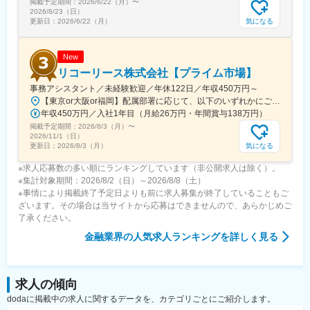
掲載予定期間：
文化が根付いており、「健康経営優良法人」「えるぼし」「くる
2026/6/22（月）
〜
2026/8/23（日）
みん」などの認定を取得
気になる
更新日：
2026/6/22（月）
◎休暇制度：有給休暇とは別に、年5日間連続のリフレッシュ休暇
取得可能
◎福利厚生：会社都合の転勤時は住宅補助や引越費用あり。遠隔
New
地勤務手当や、一定以上の役職で勤務エリアを選択できる制度あ
リコーリース株式会社【プライム市場】
り
事務アシスタント／未経験歓迎／年休122日／年収450万円～
【東京or大阪or福岡】配属部署に応じて、以下のいずれかにご勤務いただきます。初期配属地は、ご希望の地域に配属いたします。■本社東京都港区東新橋1-5-2 汐留シティセンター19F☆JR・地下鉄各線 新橋駅より徒歩1分☆都営地下鉄大江戸線 汐留駅より徒歩1分■豊洲事業所東京都江東区東雲1-7-12 KDX豊洲グランスクエア7F☆東京メトロ有楽町線・ゆりかもめ 豊洲駅 徒歩12分☆りんかい線 東雲駅 徒歩12分※豊洲駅より「KDXグランスクエア行き無料シャトルバス」が運行しています。■関西支社大阪府大阪市北区堂島浜2-2-28 堂島アクシスビル12F☆地下鉄四ツ橋線・西梅田駅より徒歩10分・肥後橋駅 徒歩7分☆JR大阪駅 徒歩15分■九州支社福岡県福岡市博多区博多駅東2-10-35 博多プライムイースト3F☆JR博多駅より徒歩7分※受動喫煙対策有（屋内全面禁煙）
変更の範囲：会社の定める業務
年収450万円／入社1年目（月給26万円・年間賞与138万円）
掲載予定期間：
2026/8/3（月）
〜
2026/11/1（日）
気になる
更新日：
2026/8/3（月）
※求人応募数の多い順にランキングしています（非公開求人は除く）。
※集計対象期間：2026/8/2（日）～2026/8/8（土）
※事情により掲載終了予定日よりも前に求人募集が終了していることもご
ざいます。その場合は当サイトから応募はできませんので、あらかじめご
了承ください。
金融業界
の人気求人ランキングを詳しく見る
求人の傾向
dodaに掲載中の求人に関するデータを、カテゴリごとにご紹介します。