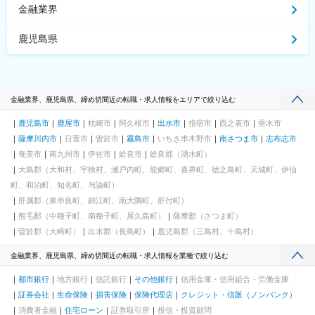
金融業界
鹿児島県
金融業界、鹿児島県、締め切間近の転職・求人情報をエリアで絞り込む
鹿児島市
鹿屋市
枕崎市
阿久根市
出水市
指宿市
西之表市
垂水市
薩摩川内市
日置市
曽於市
霧島市
いちき串木野市
南さつま市
志布志市
奄美市
南九州市
伊佐市
姶良市
姶良郡（湧水町）
大島郡（大和村、宇検村、瀬戸内町、龍郷町、喜界町、徳之島町、天城町、伊仙
町、和泊町、知名町、与論町）
肝属郡（東串良町、錦江町、南大隅町、肝付町）
熊毛郡（中種子町、南種子町、屋久島町）
薩摩郡（さつま町）
曽於郡（大崎町）
出水郡（長島町）
鹿児島郡（三島村、十島村）
金融業界、鹿児島県、締め切間近の転職・求人情報を業種で絞り込む
都市銀行
地方銀行
信託銀行
その他銀行
信用金庫・信用組合・労働金庫
証券会社
生命保険
損害保険
保険代理店
クレジット・信販（ノンバンク）
消費者金融
住宅ローン
証券取引所
投信・投資顧問