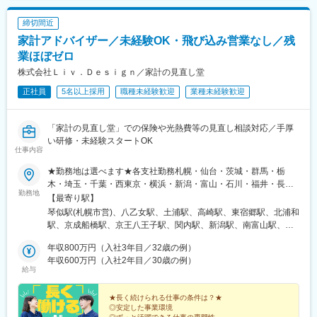
締切間近
家計アドバイザー／未経験OK・飛び込み営業なし／残
業ほぼゼロ
株式会社Ｌｉｖ．Ｄｅｓｉｇｎ／家計の見直し堂
正社員
5名以上採用
職種未経験歓迎
業種未経験歓迎
「家計の見直し堂」での保険や光熱費等の見直し相談対応／手厚
い研修・未経験スタートOK
仕事内容
★勤務地は選べます★各支社勤務札幌・仙台・茨城・群馬・栃
木・埼玉・千葉・西東京・横浜・新潟・富山・石川・福井・長
勤務地
野・静岡・名古屋・三重・京都・大阪・神戸・岡山・広島・愛
【最寄り駅】
媛・福岡・長崎・熊本・鹿児島※U・Iターン歓迎▼北海道・東北北
琴似駅(札幌市営)、八乙女駅、土浦駅、高崎駅、東宿郷駅、北浦和
海道札幌市西区宮城県仙台市泉区▼関東茨城県土浦市群馬県高崎
駅、京成船橋駅、京王八王子駅、関内駅、新潟駅、南富山駅、西
市栃木県宇都宮市埼玉県さいたま市浦和区千葉県船橋市東京都八
泉駅、越前新保駅、松本駅、春日町駅、藤が丘駅(愛知県)、鶴舞
王子市神奈川県横浜市中区▼北信越新潟県新潟市中央区富山県富
年収800万円（入社3年目／32歳の例）
駅、尾張一宮駅、津駅、五条駅(京都市営)、江坂駅、三国ケ丘駅
山市石川県金沢市福井県福井市長野県松本市▼東海静岡県静岡市
年収600万円（入社2年目／30歳の例）
(大阪府)、新神戸駅、大雲寺前駅、比治山橋駅、大手町駅(愛媛
給与
駿河区愛知県名古屋市中区愛知県名古屋市名東区愛知県一宮市三
県)、唐人町駅、桜町駅(長崎県)、水前寺駅、都通駅、琴似駅(函館
重県津市▼関西京都府京都市下京区大阪府吹田市大阪府堺市北区
本線)、宇都宮駅東口駅、船橋駅、八王子駅、馬車道駅、南富山駅
兵庫県神戸市中央区▼中国・四国岡山県岡山市北区広島県広島市
★長く続けられる仕事の条件は？★
前駅、西松本駅、名鉄一宮駅、烏丸駅、百舌鳥八幡駅、春日野道
◎安定した事業環境
南区愛媛県松山市▼九州福岡県福岡市中央区長崎県長崎市熊本県
駅(阪急線)、東中央町駅、比治山下駅、ＪＲ松山駅前駅、めがね橋