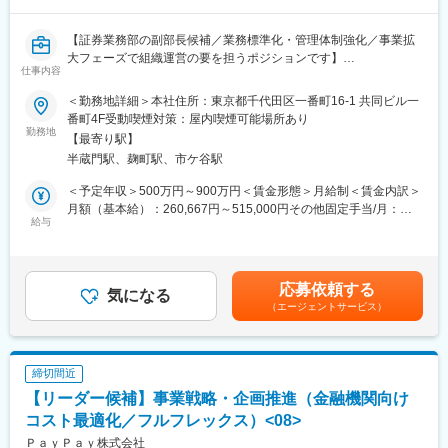
・開発言語 : Server/Node.js, TypeScript (Nest), Front/TypeScript
駅、宮崎駅、油津駅、小林駅(宮崎県)、日向新富駅、川内駅(鹿児
(Angular)
島県)、志布志駅、枕崎駅、宮ケ浜駅、国分駅(鹿児島県)、出水
【証券業務部の副部長候補／業務標準化・管理体制強化／事業拡
・モニタリング: CloudWatch, Mackerel, Elastisearch, Sentry
駅、壺川駅、新さっぽろ駅、松風町駅、湯の川駅、五所川原駅、
大フェーズで組織運営の要を担うポジションです】
・アプリケーション: Fargate, AWS Elastic Beanstalk, Lambda
盛駅、仙台駅(地下鉄)、西取手駅、今市駅、東宿郷駅、城東駅、西
仕事内容
・インフラ環境: AWS, GCP
桐生駅、高田馬場駅、入谷駅(東京都)、牛田駅(東京都)、荒川一中
■業務概要
・コミュニケーション: Slack, DocBase, Asana
＜勤務地詳細＞本社住所：東京都千代田区一番町16-1 共同ビル一
前駅、千歳船橋駅、立川北駅、青梅街道駅、布田駅、新高島駅、
当社の証券業務部にて、副部長候補として証券業務全体の現場統
・ブロックチェーン(R&D): Bitcoin, Lightning Network, Ethereum,
番町4F受動喫煙対策：屋内喫煙可能場所あり
江田駅(神奈川県)、新丸子駅、緑町駅、海老名駅(相模線)、西松本
括・業務設計・マネジメントをお任せします。部内の運営体制強
勤務地
HyperLedger Fabric
駅、桜町駅(長野県)、電気ビル前駅、南富山駅、片原町駅(富山
【最寄り駅】
化および業務の標準化・可視化を推進し、今後の事業拡大とプロ
県)、福井駅(福井県)、岐阜駅、羽島市役所前駅、関駅(岐阜県)、市
半蔵門駅、麹町駅、市ケ谷駅
ダクト高度化に伴う業務難易度の上昇に対応できる組織作りを担
変更の範囲：会社の定める業務
民公園前駅、新可児駅、美薗中央公園駅、瑞穂区役所駅、水野
っていただきます。
＜予定年収＞500万円～900万円＜賃金形態＞月給制＜賃金内訳＞
駅、島ノ関駅、水口石橋駅、一乗寺駅、宇治駅(奈良線)、野田阪神
月額（基本給）：260,667円～515,000円その他固定手当/月：
駅、和泉大宮駅、ＪＲ河内永和駅、みなと元町駅、さくら夙川
■業務詳細
給与
55,000円固定残業手当/月：101,000円～180,000円（固定残業時
駅、高田駅(奈良県)、香芝駅、倉敷市駅、山頂駅(千光寺山)、高知
・証券業務全体の進捗管理や案件管理、リスク管理の実施
間40時間0分/月）超過した時間外労働の残業手当は追加支給＜月
駅前駅、後免中町駅、東新木駅、甘木駅(甘木鉄道線)、長崎駅前
・審査、執行、管理など各業務プロセスの整理・標準化・ドキュ
給＞416,667円～750,000円（一律手当を含む）＜昇給有無＞有＜
駅、島原船津駅、原爆資料館駅、佐世保中央駅、人吉駅、奥武山
メント化
残業手当＞有＜給与補足＞スキル・経験・能力に応じて決定しま
公園駅、ひばりが丘駅(北海道)、千歳町駅(北海道)、函館アリーナ
応募依頼する
・業務フローや運用ルールの設計・改善推進
気になる
す賃金はあくまでも目安の金額であり、選考を通じて上下する可
前駅、あおば通駅、峰駅、上野駅、堀切駅、荒川二丁目駅、立川
（エージェントサービス）
・業務設計や役割分担、メンバーの育成・評価時の情報整理を含
能性があります。月給(月額)は固定手当を含めた表記です。
南駅、柴崎駅、高島町駅、電鉄富山駅・エスタ前駅、南富山駅前
むマネジメント業務
駅、坂下町駅、福井城址大名町駅、新那加駅、瀬戸市駅、元田中
・他部署との連携・調整による円滑な業務推進
駅、海老江駅、ＪＲ俊徳道駅、花隈駅、尾道駅、高知橋駅、後免
・部長や経営層へのレポーティングおよび意思決定の支援
駅、鹿児駅、桜町駅(長崎県)、浦上駅前駅、佐世保駅
締切間近
【リーダー候補】事業戦略・企画推進（金融機関向け
■扱うサービス
資産運用プラットフォーム「FOLIO」を中心とした証券業務全般
コスト最適化／フルフレックス）<08>
を担当し、最先端のプロダクト運営に関わります。
ＰａｙＰａｙ株式会社