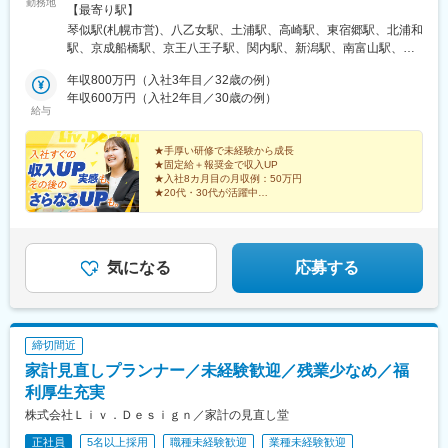
勤務地
・スピード感のある環境で会社の利益に直結する案件に携わるこ
野・静岡・名古屋・三重・京都・大阪・神戸・岡山・広島・愛
【最寄り駅】
とができるので、常にエキサイティングな経験ができます。
媛・福岡・長崎・熊本・鹿児島※U・Iターン歓迎▼北海道・東北北
琴似駅(札幌市営)、八乙女駅、土浦駅、高崎駅、東宿郷駅、北浦和
・機械学習ツールとしてDataRobot、DWHとしてGCPを導入し、
海道札幌市西区宮城県仙台市泉区▼関東茨城県土浦市群馬県高崎
駅、京成船橋駅、京王八王子駅、関内駅、新潟駅、南富山駅、西
自動化や精度向上のための技術も積極的に取り入れています。
市栃木県宇都宮市埼玉県さいたま市浦和区千葉県船橋市東京都八
泉駅、越前新保駅、松本駅、春日町駅、藤が丘駅(愛知県)、鶴舞
・一定の出社はありますがリモートワークも可能なためワークラ
王子市神奈川県横浜市中区▼北信越新潟県新潟市中央区富山県富
年収800万円（入社3年目／32歳の例）
駅、尾張一宮駅、津駅、五条駅(京都市営)、江坂駅、三国ケ丘駅
イフバランスを保ちながら働くことができます。
山市石川県金沢市福井県福井市長野県松本市▼東海静岡県静岡市
年収600万円（入社2年目／30歳の例）
(大阪府)、新神戸駅、大雲寺前駅、比治山橋駅、大手町駅(愛媛
給与
駿河区愛知県名古屋市中区愛知県名古屋市名東区愛知県一宮市三
県)、唐人町駅、桜町駅(長崎県)、水前寺駅、都通駅、琴似駅(函館
変更の範囲：会社の定める業務
重県津市▼関西京都府京都市下京区大阪府吹田市大阪府堺市北区
本線)、宇都宮駅東口駅、船橋駅、八王子駅、馬車道駅、南富山駅
兵庫県神戸市中央区▼中国・四国岡山県岡山市北区広島県広島市
★手厚い研修で未経験から成長
前駅、西松本駅、名鉄一宮駅、烏丸駅、百舌鳥八幡駅、春日野道
★固定給＋報奨金で収入UP
南区愛媛県松山市▼九州福岡県福岡市中央区長崎県長崎市熊本県
駅(阪急線)、東中央町駅、比治山下駅、ＪＲ松山駅前駅、めがね橋
★入社8カ月目の月収例：50万円
熊本市中央区鹿児島県鹿児島市※本人の意思に反した会社側からの
駅、鹿児島中央駅前駅、宇都宮駅、大神宮下駅、日本大通り駅、
★20代・30代が活躍中
一方的な転勤指示はございません必ず本人と相談、合意の上での
北松本駅、西一宮駅、四条駅(京都市営)、百舌鳥駅、新西大寺町筋
スキル＆キャリアアップに応じて
転勤です※希望の場合エリア外への転勤も可能です※受動喫煙防止
駅、松山駅(愛媛県)、市役所駅(長崎県)、鹿児島中央駅
収入も順調に増えていくお仕事！
対策：各拠点にあり
あなたの「話好き」のスキルが活かせます◎
気になる
応募する
締切間近
家計見直しプランナー／未経験歓迎／残業少なめ／福
利厚生充実
株式会社Ｌｉｖ．Ｄｅｓｉｇｎ／家計の見直し堂
正社員
5名以上採用
職種未経験歓迎
業種未経験歓迎