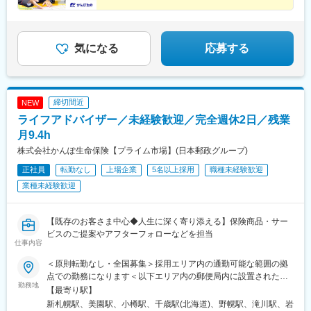
※配属先のかんぽサービス部は応募者の希望も踏まえて決定※入社
■安心感とブランド力で営業がしやすい
駅、磐城石川駅、須賀川駅、原ノ町駅、福島学院前駅、郡山富田
■年休120日～／完全週休2日制
から3カ月間、研修センター等での育成プログラムに参加 育児等
駅、下館駅、古河駅、下妻駅、竜ケ崎駅、寺原駅、つくば駅、笠
■有休取得率96％／平均残業月9.4h
の家庭事情があり、参加が難しい場合はリモートプログラムとな
間駅、新鉾田駅、鹿島神宮駅、磯原駅、勝田駅、新栃木駅、佐野
■昨年度賞与実績4.3カ月分
ります
駅、西那須野駅、足利駅、新鹿沼駅、上今市駅、小山駅、真岡
気になる
応募する
駅、宝積寺駅、小金井駅、黒磯駅、駅東公園前駅、中央前橋駅、
桐生駅、太田駅(群馬県)、沼田駅、館林駅、伊勢崎駅、安中駅、群
馬藤岡駅、加須駅、秩父駅、小川町駅(埼玉県)、鶴瀬駅、佐原駅、
銚子駅、八日市場駅、東金駅、館山駅、荻窪駅、西早稲田駅、鶯
締切間近
NEW
谷駅、京成関屋駅、荒川区役所前駅、渋谷駅、経堂駅、昭島駅、
ライフアドバイザー／未経験歓迎／完全週休2日／残業
めじろ台駅、羽村駅、立川駅、京王八王子駅、東青梅駅、町田
駅、秋川駅、甲州街道駅、八王子みなみ野駅、上北台駅、新小平
月9.4h
駅、武蔵小金井駅、東村山駅、府中駅(東京都)、国領駅、瀬谷駅、
株式会社かんぽ生命保険【プライム市場】(日本郵政グループ)
上大岡駅、横浜駅、市が尾駅、センター南駅、向ケ丘遊園駅、武
正社員
転勤なし
上場企業
5名以上採用
職種未経験歓迎
蔵小杉駅、新百合ケ丘駅、鷺沼駅、小田原駅、藤沢駅、秦野駅、
茅ケ崎駅、平塚駅、横須賀中央駅、相武台下駅、海老名駅(相鉄・
業種未経験歓迎
小田急)、矢部駅、橋本駅(神奈川県)、韮崎駅、富士山駅、大月
駅、内野西が丘駅、高田駅(新潟県)、柏崎駅、直江津駅、松本駅、
飯田駅(長野県)、上諏訪駅、駒ケ根駅、穂高駅、岡谷駅、地鉄ビル
【既存のお客さま中心◆人生に深く寄り添える】保険商品・サー
前駅、朝菜町駅、末広町駅(富山県)、砺波駅、北鉄金沢駅、小松
ビスのご提案やアフターフォローなどを担当
仕事内容
駅、松任駅、野町駅、福井駅、武生駅、名鉄岐阜駅、大垣駅、江
吉良駅、せきてらす前駅、高山駅、多治見駅、那加駅、可児駅、
＜原則転勤なし・全国募集＞採用エリア内の通勤可能な範囲の拠
磐田駅、浜北駅、天竜川駅、高塚駅、半田駅、左京山駅、大府
点での勤務になります＜以下エリア内の郵便局内に設置されたか
駅、瑞穂運動場西駅、岡崎駅、西尾駅、刈谷市駅、国府宮駅、安
勤務地
んぽサービス部＞■北海道エリア：北海道■東北エリア：青森県、
【最寄り駅】
城駅、新瀬戸駅、宇治山田駅、松阪駅、石場駅、水口城南駅、近
岩手県、宮城県、秋田県、山形県、福島県■関東エリア：茨城県、
新札幌駅、美園駅、小樽駅、千歳駅(北海道)、野幌駅、滝川駅、岩
江八幡駅、彦根駅、長浜駅、野洲駅、東舞鶴駅、茶山・京都芸術