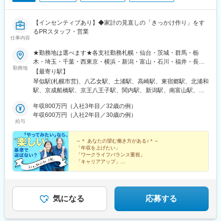
【インセンティブあり】◆家計の見直しの「きっかけ作り」をす
るPRスタッフ・営業
仕事内容
★勤務地は選べます★各支社勤務札幌・仙台・茨城・群馬・栃
木・埼玉・千葉・西東京・横浜・新潟・富山・石川・福井・長
勤務地
野・静岡・名古屋・三重・京都・大阪・神戸・岡山・広島・愛
【最寄り駅】
媛・福岡・長崎・熊本・鹿児島※U・Iターン歓迎▼北海道・東北北
琴似駅(札幌市営)、八乙女駅、土浦駅、高崎駅、東宿郷駅、北浦和
海道札幌市西区宮城県仙台市泉区▼関東茨城県土浦市群馬県高崎
駅、京成船橋駅、京王八王子駅、関内駅、新潟駅、南富山駅、西
市栃木県宇都宮市埼玉県さいたま市浦和区千葉県船橋市東京都八
泉駅、越前新保駅、松本駅、春日町駅、藤が丘駅(愛知県)、鶴舞
王子市神奈川県横浜市中区▼北信越新潟県新潟市中央区富山県富
年収800万円（入社3年目／32歳の例）
駅、尾張一宮駅、津駅、五条駅(京都市営)、江坂駅、三国ケ丘駅
山市石川県金沢市福井県福井市長野県松本市▼東海静岡県静岡市
年収600万円（入社2年目／30歳の例）
(大阪府)、新神戸駅、大雲寺前駅、比治山橋駅、大手町駅(愛媛
給与
駿河区愛知県名古屋市中区愛知県名古屋市名東区愛知県一宮市三
県)、唐人町駅、桜町駅(長崎県)、水前寺駅、都通駅、琴似駅(函館
重県津市▼関西京都府京都市下京区大阪府吹田市大阪府堺市北区
本線)、宇都宮駅東口駅、船橋駅、八王子駅、馬車道駅、南富山駅
兵庫県神戸市中央区▼中国・四国岡山県岡山市北区広島県広島市
～＊ あなたの望む働き方がある♪＊～
前駅、西松本駅、名鉄一宮駅、烏丸駅、百舌鳥八幡駅、春日野道
「年収を上げたい」
南区愛媛県松山市▼九州福岡県福岡市中央区長崎県長崎市熊本県
駅(阪急線)、東中央町駅、比治山下駅、ＪＲ松山駅前駅、めがね橋
「ワークライフバランス重視」
熊本市中央区鹿児島県鹿児島市※本人の意思に反した会社側からの
駅、鹿児島中央駅前駅、宇都宮駅、大神宮下駅、日本大通り駅、
「キャリアアップ」
一方的な転勤指示はございません必ず本人と相談、合意の上での
望む働き方を手に入れたのに、笑っていられないなんて
北松本駅、西一宮駅、四条駅(京都市営)、百舌鳥駅、新西大寺町筋
絶対イヤ！
転勤です※希望の場合エリア外への転勤も可能です※受動喫煙防止
駅、松山駅(愛媛県)、市役所駅(長崎県)、鹿児島中央駅
興味だけでOK！「楽しい♪」を基準に、理想の働き方を
対策：各拠点にあり
手に入れませんか」？
気になる
応募する