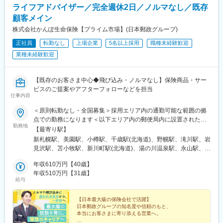
児駅、泊駅(三重県)、六地蔵駅(京都市営)、八木西口駅、富田駅(大
ライフアドバイザー／完全週休2日／ノルマなし／既存
駅、富田駅(三重県)、平田町駅、播磨駅、伊勢松本駅、北勢中央公
阪府)、恵美須町駅、中百舌鳥駅、阪神国道駅、ハーバーランド
園口駅、高茶屋駅、瀬田駅(滋賀県)、高の原駅、西大路駅、桂川駅
顧客メイン
駅、牛田駅(広島県)、岡田駅(愛媛県)、小倉駅(福岡県)、西鉄香椎
(京都府)、西院駅(阪急線)、淀駅、大阪梅田駅(阪神線)、大日駅、
株式会社かんぽ生命保険【プライム市場】(日本郵政グループ)
駅、坪井川公園駅、京成船橋駅、豊洲駅、泉体育館駅、東新宿
ドーム前駅、忍ケ丘駅、茨木市駅、高槻市駅、北花田駅、樽井
駅、戸部駅、西高蔵駅、六地蔵駅(奈良線)、畝傍駅、大国町駅、白
正社員
転勤なし
上場企業
5名以上採用
職種未経験歓迎
駅、横堤駅、七道駅、新金岡駅、伊丹駅(福知山線)、日生中央駅、
鷺駅、高速神戸駅、西鉄千早駅、打越駅
大久保駅(兵庫県)、仁川駅、はりま勝原駅、道場南口駅、中央市場
業種未経験歓迎
前駅、金橋駅、郡山駅(奈良県)、和歌山大学前駅、球場前駅(岡山
県)、岡山駅前駅、矢賀駅、文化の森駅、香西駅、綾川駅、いよ立
花駅、新居浜駅、高知駅、酒殿駅、西鉄千早駅、天拝山駅、大牟
【既存のお客さま中心◆飛び込み・ノルマなし】保険商品・サー
田駅、福間駅、スペースワールド駅、大保駅、九大学研都市駅、
ビスのご提案やアフターフォローなどを担当
仕事内容
宮崎駅、谷山駅(鹿児島市電)、てだこ浦西駅、県庁前駅(沖縄県)、
小禄駅、宮の沢駅、北仙台駅、津田沼駅、東海神駅、初富駅、公
＜原則転勤なし・全国募集＞採用エリア内の通勤可能な範囲の拠
園駅、青物横丁駅、淡路町駅、新宿駅、京橋駅(東京都)、茅ケ崎
点での勤務になります＜以下エリア内の郵便局内に設置されたか
駅、久里浜駅、平沼橋駅、天王町駅、御門台駅、上小田井駅、栄
勤務地
んぽサービス部＞■北海道エリア：北海道■東北エリア：青森県、
【最寄り駅】
生駅、矢田駅(愛知県)、新瑞橋駅、木曽川駅、近鉄富田駅、洛西口
岩手県、宮城県、秋田県、山形県、福島県■関東エリア：茨城県、
新札幌駅、美園駅、小樽駅、千歳駅(北海道)、野幌駅、滝川駅、岩
駅、西梅田駅、大正駅(大阪府)、今福鶴見駅、大和川駅、岡山駅、
栃木県、群馬県、埼玉県、千葉県■東京エリア：東京都■南関東エ
見沢駅、苫小牧駅、新川町駅(北海道)、湯の川温泉駅、永山駅、旭
天神川駅、朝倉街道駅、上塩屋駅、旭橋駅、赤嶺駅、京成津田沼
リア：神奈川県、山梨県■信越エリア：新潟県、長野県■北陸エリ
川駅、東旭川駅、北見駅、帯広駅、釧路駅、中央弘前駅、下北
駅、井野駅(千葉県)、鮫洲駅、新御茶ノ水駅、南新宿駅、日本橋駅
ア：富山県、石川県、福井県■東海エリア：岐阜県、静岡県、愛知
年収610万円【40歳】
駅、津軽五所川原駅、八戸駅、三沢駅(青森県)、新青森駅、上盛岡
(東京都)、高島町駅、大曽根駅、妙音通駅、大阪駅、ドーム前千代
県、三重県■近畿エリア：滋賀県、京都府、大阪府、兵庫県、奈良
年収510万円【31歳】
駅、二戸駅、一ノ関駅、宮古駅、北上駅、水沢駅、久慈駅、紫波
崎駅、高須神社駅、西川緑道公園駅、美栄橋駅
給与
県、和歌山県■中国エリア：岡山県、広島県、山口県、鳥取県、島
中央駅、田茂山駅、五橋駅、石巻駅、内湾入口駅、古川駅、白石
根県■四国エリア：徳島県、香川県、愛媛県、高知県■九州エリ
駅(宮城県)、くりこま高原駅、新田駅(宮城県)、泉外旭川駅、能代
ア：福岡県、佐賀県、長崎県、大分県、宮崎県、鹿児島県、熊本
【日本最大級の保険会社で活躍】
駅、東大館駅、羽後本荘駅、湯沢駅、横手駅、大曲駅(秋田県)、山
日本郵政グループの知名度や信頼のもと、
県■沖縄エリア：沖縄県※初期配属の都道府県を希望可！U・Iター
形駅、米沢駅、鶴岡駅、酒田駅、村山駅(山形県)、新庄駅、寒河江
本当にお客さまに寄り添える営業へ。
ン歓迎※基本的にスクーターまたはバイク、一部エリアは車で営業
駅、長井駅、白河駅、いわき駅、七日町駅、喜多方駅、二本松