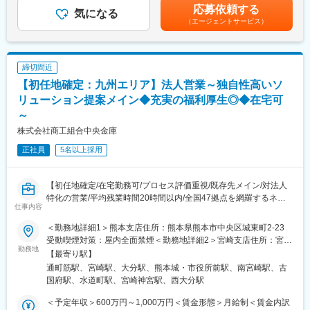
見習い資格取得後：概ね変わりません。プラス6万円程です。
万円■40万7000円／32歳、既婚、子1人、首都圏在住└月給33万
応募依頼する
営業所長昇格後は全国461の各営業所で、マネジメント全般を担
気になる
初級資格取得を目指す(目安入社2年目、取得後377万円～414万
円+住宅手当4万円+家族手当3万7000円賃金はあくまでも目安の金
（エージェントサービス）
当。数十名のお客さまアドバイザーのリーダーとして、業務のサ
円)
額であり、選考を通じて上下する可能性があります。月給(月額)は
ポートや働きやすい環境を整える等、チームづくりに取り組みま
三級(目安入社6年目、取得後450万円～580万円)、二級(目安入社8
固定手当を含めた表記です。
す。
年目、取得後570万円～966万円)
締切間近
■職務詳細：
変更の範囲：会社の定める業務
【初任地確定：九州エリア】法人営業～独自性高いソ
・保険商品の提案を行うお客さまアドバイザーの採用・人事・育
成
リューション提案メイン◆充実の福利厚生◎◆在宅可
・予算管理
～
・営業戦略の策定,販促用ツールの企画
株式会社商工組合中央金庫
・営業所の実績向上を目的とした、キャンペーンやイベントの企
画・運営
正社員
5名以上採用
■入社後の流れ：
・基礎研修／通算3ヵ月（千葉ニュータウン研修センターにて）
【初任地確定/在宅勤務可/プロセス評価重視/既存先メイン/対法人
最初の1ヵ月は座学でビジネスマナー、当社の歴史、生命保険の基
特化の営業/平均残業時間20時間以内/全国47拠点を網羅するネッ
仕事内容
礎知識を習得
トワークがここにある！】
↓
■職務概要：
＜勤務地詳細1＞熊本支店住所：熊本県熊本市中央区城東町2-23
・現地研修／通算6ヵ月
法人の営業担当となり、九州エリアを主として各自50先～100先
受動喫煙対策：屋内全面禁煙＜勤務地詳細2＞宮崎支店住所：宮崎
配属先の営業所にてお客さまアドバイザーの新規採用、活動基盤
の中小企業をメインとした事業者へ向けて様々な課題解決手段を
勤務地
県宮崎市錦町1-10 受動喫煙対策：屋内全面禁煙＜勤務地詳細3＞
【最寄り駅】
の開拓 、お客さま対応等の現場での個人営業を経験
用いて提案営業を推進いただきます。
大分支店住所：大分県大分市都町2-1-6 受動喫煙対策：屋内全面禁
通町筋駅、宮崎駅、大分駅、熊本城・市役所前駅、南宮崎駅、古
↓
※プロジェクト事例：
煙変更の範囲：会社の定める事業所
国府駅、水道町駅、宮崎神宮駅、西大分駅
・事務研修／2ヵ月
https://shochu-saiyo.com/plus/project/002/
お客さま対応や事務処理、経営費管理、労務管理等の習得
└大規模テーマパークの開設に際して当金庫がシンジケートロー
＜予定年収＞600万円～1,000万円＜賃金形態＞月給制＜賃金内訳