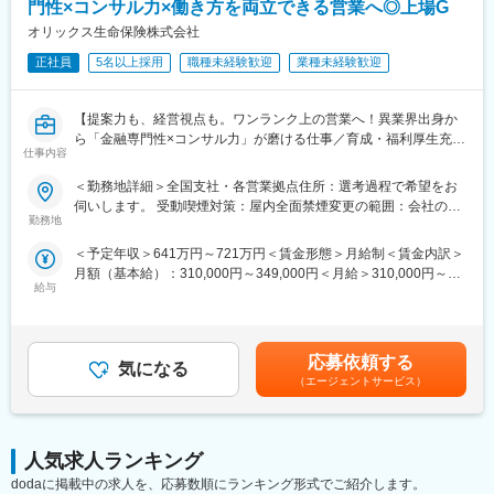
の高い問題意識の洗い出し→サービス・商品・案件企画→ステー
門性×コンサル力×働き方を両立できる営業へ◎上場G
■企業の特徴/魅力
クホルダーとの交渉→実現というサイクルを実現をしていく必要
当社は「新しい証券の常識を創造する」ことをミッションに掲
オリックス生命保険株式会社
があると考えており、当該業務全般をマネジメントしていくメン
げ、先進的な金融サービスを提供しています。プロダクトや組織
正社員
5名以上採用
職種未経験歓迎
業種未経験歓迎
バーが必要なことから当ポストを募集します。
の成長をダイナミックに体感できる環境です。
■業務内容
【提案力も、経営視点も。ワンランク上の営業へ！異業界出身か
◎新商品や新サービスの企画・立案、既存サービスの改良、ま
ら「金融専門性×コンサル力」が磨ける仕事／育成・福利厚生充実
た、これらのプロジェクトマネジメント
仕事内容
のオリックスG／年収641万～／年間休日120日・定時7時間】
◎KPIおよび予算管理全般
◎仮説構築・SQLを利用したデータ取得・BIツールを用いた分析
＜勤務地詳細＞全国支社・各営業拠点住所：選考過程で希望をお
中途入社が7割を占め、保険以外の金融業界や不動産・自動車な
による検証
伺いします。 受動喫煙対策：屋内全面禁煙変更の範囲：会社の定
ど、異業界出身者も活躍中！
勤務地
◎法令・ガイドラインの調査・ビジネス意見の作成・レポートの
める事業所（リモートワーク含む）
30代前半で課長昇進する等、実力に合わせてステップアップでき
作成
＜予定年収＞641万円～721万円＜賃金形態＞月給制＜賃金内訳＞
る環境・実績があります
◎各種契約書のドラフト作成・社内法務部・ステークホルダーと
月額（基本給）：310,000円～349,000円＜月給＞310,000円～
の契約条文調整
給与
349,000円＜昇給有無＞有＜残業手当＞有＜給与補足＞※基本給＋
～こんな方におすすめ～
◎ステークホルダーとの各種交渉・調整
残業代＋賞与での想定年収で内定者は年収641万円からオファー
◇提案営業に加え、マーケティングや人材育成など幅広いスキル
となります。※別途営業手当あり。※賞与：年2回（6月・12月）賃
を磨きたい方
■本ポジションの魅力
金はあくまでも目安の金額であり、選考を通じて上下する可能性
◇財務・税務など企業経営に関わる専門知識を手に入れ、市場価
応募依頼する
全方位的なスキル（業務知識・調査・レポート作成・契約ドキュ
気になる
があります。月給(月額)は固定手当を含めた表記です。
値も年収も上げたい方
メンテーション・SQL・データ分析・プレゼンテーションスキル
（エージェントサービス）
◇もっと公正な評価を受けたい方
など）をフル活用しながら、PayPayのスピード感あふれるダイナ
◇雑務ではなく営業活動に専念し、お客様に向き合う時間を大切
ミックな業務を日々経験できます。旧来の大企業のような階層的
にしたい方
な根回しなどはほぼ不要です。実権者たるCXOをはじめとした経
◇土日休・フレックス・在宅活用など、より長期的に腰を据えて
人気求人ランキング
営陣の間近で業務を行うことが可能で、企業やサービスを動かし
働ける環境に移りたい方
ているという実感が得られます。
dodaに掲載中の求人を、応募数順にランキング形式でご紹介します。