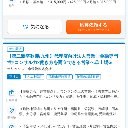
↓
ンのアレンジャーとして、現地の支店法人営業担当者が中心とな
＞月額（基本給）：315,000円～425,000円＜月給＞315,000円～
・採用研修／1ヵ月
り、完結まで伴走する事例等。
給与
425,000円＜昇給有無＞有＜残業手当＞有＜給与補足＞※ご経験に
配属先の営業所にて採用業務の習得
応じ、提示年収の変動あり※賞与：有※昇給：有※規定により55歳
↓
■業務詳細：
を超えると賃金体系の見直しが行われます。賃金はあくまでも目
・所長補佐（２～３年目）
顧客の財務分析を行い、特性に合わせて融資やデリバティブ取
安の金額であり、選考を通じて上下する可能性があります。月給
応募依頼する
お客さまアドバイザーの採用、指導・育成、同行・営業支援等、
引、シンジケートローン組成などの提案・セールス・経営相談・
気になる
(月額)は固定手当を含めた表記です。
（エージェントサービス）
営業所の経営に必要な知見を培い、FP等の必須資格を取得した
アドバイス、創業支援、再生支援などの総合的な金融サービスを
後、営業所長に昇格。
提供します。
■働き方の魅力：
■メインミッション：
締切間近
・男女共に育児休職取得率は100%！
社会変革や地域創生に向けて取り組む中小中堅から上場企業含め
【第二新卒歓迎/九州】代理店向け法人営業◇金融専門
・時差出勤制度、社宅制度（営業所長就任後、利用可）も完備
て向けた財務をはじめとした支援策を社長や財務部門トップに提
・住宅手当や家族手当、退職金手当等の福利厚生制度が充実
案をしていきます。
性×コンサル力×働き方を両立できる営業へ◎上場G
オリックス生命保険株式会社
■同社の強み
■営業ポジションの特徴と魅力：
正社員
5名以上採用
職種未経験歓迎
業種未経験歓迎
契約のほぼすべて（約96％）が有配当保険（会社の利益の一部を
・財務支援以外にも豊富なソリューションを活用し、幅のある提
配当金としてご契約者へお支払いする保険）なので、配当還元が
案が可能です。
充実しており、実質的な保険料負担の軽減を図っております。
・各事業エリアの特性を踏まえた支店全体での目標設定を行って
【提案力も、経営視点も。ワンランク上の営業へ！異業界出身か
「健康配当」にも注力しており、健康であれば健康配当のお支払
おり、個人の定量的なノルマ設定はありません。
ら「金融専門性×コンサル力」が磨ける仕事／育成・福利厚生充実
いが続くという仕組みに強みがあります。
・戦略的に訪問先を選定し、仮説提案型の営業を行っていただき
仕事内容
のオリックスG／年収641万～／年間休日120日・定時7時間】
ます。（1日訪問数平均2件～6件）
変更の範囲：会社の定める業務
・取引先は法人特化であり、ソリューション提供の専門性をより
＜勤務地詳細＞九州エリア住所：福岡県、佐賀県、長崎県、熊本
中途入社が7割を占め、保険以外の金融業界や不動産・自動車な
高めることができます。
県、大分県、宮崎県、鹿児島県、沖縄県の営業拠点 受動喫煙対
ど、異業界出身者も活躍中！
勤務地
策：屋内全面禁煙変更の範囲：会社の定める事業所（リモートワ
30代前半で課長昇進する等、実力に合わせてステップアップでき
■今後のキャリアパス事例：
ーク含む）
＜予定年収＞641万円～721万円＜賃金形態＞月給制＜賃金内訳＞
る環境・実績があります