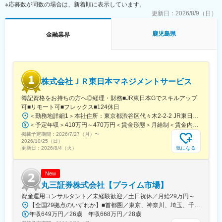
※応募数が同数の場合は、新着順に表示しています。
■業務概要
変更の範囲：会社の定める業務
更新日：
2026/8/9（日）
当社商品を販売する保険代理店に対し、販売促進をメインとした
法人コンサルティング営業をお任せします。代理店の経営に深く
鹿児島県
金融業界
踏み込み、課題解決に向けた伴走をすることがミッションです
■業務内容
担当代理店30～40社に対して、代理店の課題や、保険を検討する
お客様への商品提案をフォローします。代理店毎に抱える課題は
株式会社ＪＲ東日本マネジメントサービス
異なるため、下記に捉われずに主体性をもった営業活動を期待し
ています
簿記資格をお持ちの方へ◎経理・財務■JR東日本Gでスキルアップ
【経営サポート】顧客集客、満足度向上、マーケット動向及び消
可■リモート可■フレックス■124休日
費者ニーズの分析、同業他社の販売戦略分析
＜勤務地詳細1＞本社住所：東京都渋谷区代々木2-2-2 JR東日本本社ビル9階受動喫煙対策：屋内全面禁煙＜勤務地詳細2＞東京都内オフィス住所：東京都23区内 受動喫煙対策：屋内全面禁煙変更の範囲：会社の定める事業所（リモートワーク含む）
【販売サポート】商品勉強会及び販売教育、販売戦略の立案及び
＜予定年収＞410万円～470万円＜賃金形態＞月給制＜賃金内訳＞月額（基本給）：240,000円～250,000円＜月給＞240,000円～250,000円＜昇給有無＞有＜残業手当＞有＜給与補足＞※想定年収には残業月20Hも含めています■昇給：年1回■賞与：年2回(合計3.0ヶ月程度)※総合職：計6.0ヶ月程度■モデル年収総合職（課長）900万円総合職（マネージャー）630万円総合職（主任）520万円エリア（課員）410万円賃金はあくまでも目安の金額であり、選考を通じて上下する可能性があります。月給(月額)は固定手当を含めた表記です。
アクションプランの策定～実行
掲載予定期間：
【提案コンサルティング】財務・税務・株・証券・不動産あらゆ
2026/7/27（月）
〜
2026/10/25（日）
る分野の状況を理解し提案
気になる
更新日：
2026/8/4（火）
【新規代理店開拓】紹介等通じた関係構築の上での開拓
■魅力
New
◎安心の入社後フォロー：入社半年間は人事・営業教育・配属先
丸三証券株式会社【プライム市場】
による3方向の研修体制
資産運用コンサルタント／未経験歓迎／土日祝休／月給29万円～
◎挑戦を後押しする社風：年次に関係なく意見を発信できる風土
【全国29拠点のいずれか】■首都圏／東京、神奈川、埼玉、千葉■関東／栃木、群馬■関西／大阪、兵庫、京都■中部／愛知■北信越／新潟■東北／福島■中四国／岡山、広島■九州／福岡※詳細住所は「勤務地一覧」からご確認いただけます※受動喫煙対策：屋内全面禁煙※U・Iターン支援あり（社宅制度など）★：総合職の募集━━━全国転勤を含む総合職での募集です。4年程度のサイクルで支店や部署を異動し、経験を積み重ねながらキャリアを進んでいきます。定例で行う上長との面談で「マネジメントを目指したい」「経験を活かして人事へキャリアチェンジしたい」などの希望を出すことが可能です。日頃から上司との距離も近く、個人の働きっぷりがよく見える環境。希望や適性、これからに対する期待などに応じて、最適な配属を行っています。◎社宅制度、引っ越し費用負担があり、生活の不安なく経験の幅を広げていただけます。
があり、公平・公正な評価制度を導入
年収649万円／26歳 年収668万円／28歳
◎働く環境：土日祝休・フレックス・在宅・残業を美徳としない