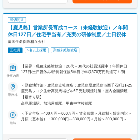
ます。
ャーやデジカメを用いて、車の損傷程度、衝突したものや道路状
めた表記です。
金融営業で一番苦しむ行先がない。について同社は商工会議所と
況を細かく確認します。
の連携強化により訪問先を見出せます。
（3）判断：今回の事故で生じた傷か、過去の傷かを見極め、修理
を行う箇所を判断します。
締切間近
■アクサGについて
（4）見積書の作成および事務・管理業務：修理費を算出し、修理
【鹿児島】営業所長育成コース（未経験歓迎）／年間
アクサは1817年にフランスで生まれ、世界51の国と地域にサービ
の計画を工場側と打ち合わせて見積書や報告書を提出します。
ス提供をする保険及び資産運用分野の世界的リーディングカンパ
（5）示談交渉：お客さま、事故の相手方との交渉を行います。
休日127日／住宅手当有／充実の研修制度／土日祝休
ニーです。
富国生命保険相互会社
■他社と比較した強み
正社員
5名以上採用
業種未経験歓迎
他社と比較して業務の幅が広いです。これにより、業務の理解度
が深まるとともに、広範な取り組みを通じて知識を身に付けるこ
とが可能です。示談業務だけでなく、整備ミスの調査や事故以外
【業界・職種未経験歓迎！20代～30代の社員活躍中！年間休日
の場面でも調べる業務が含まれているため、多様な業務経験を得
127日/土日祝休み/所長就任後5年目で年収870万円到達可！/所定
ることができます。
仕事内容
労働時間7時間】
■資格取得サポートについて
＜勤務地詳細＞鹿児島支社住所：鹿児島県鹿児島市西千石町11-25
■募集背景：
先輩の業務をサポートしながら、アジャスター資格取得に向けて
鹿児島フコク生命高見馬場ビル6F 受動喫煙対策：屋内全面禁煙変
今後も全国461拠点におけるお客さまとのつながりを維持強化す
勤務地
試験勉強に取り組んでいただきます。アジャスターは、立会調査
更の範囲：会社の定める事業所
【最寄り駅】
るため、多角的な視点から顧客支援ができる人材の育成を推進す
の基礎を学ぶ見習からスタートし、初級→3級→2級とランクアッ
高見馬場駅、加治屋町駅、甲東中学校前駅
るための募集です。
プしていきます。初回の試験費用は全額を会社が負担します。各
資格取得に向けて各種社内研修と自研センター（損害保険会社が
＜予定年収＞400万円～600万円＜賃金形態＞月給制＜賃金内訳＞
■職務概要：
設立した研修施設）での基礎研修で、働きながらアジャスターの
月額（基本給）：300,000円～330,000円＜月給＞300,000円～
3年間の研修を通して営業所長（管理職）に昇格するキャリアコー
給与
資格が取得可能です。
330,000円＜昇給有無＞有＜残業手当＞有＜給与補足＞■賞与年2
スです。
回※2024年度支給実績5カ月分※モデル月収：＜月収例※営業所長登
未経験採用を前提としているため、研修などの育成体制は充実し
■モデル年収
用前＞■36万円／29歳、独身、首都圏在住└月給32万+住宅手当4
ております。