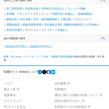
ほかのこだわり条件で探す
第二新卒歓迎
外資系企業
年間休日120日以上
フレックス勤務
管理職・マネジャー
英語を活かす
学歴不問
転勤なし（勤務地限定）
服装自由
女性活躍
社宅・家賃補助制度
上場企業
中国語を活かす
退職金制度
残業20時間未満
完全週休2日制
職種未経験歓迎
土日祝休み
原則定時退社
海外出張あり
U・Iターン支援あり
ほかの固定給で探す
固定給25万円以上
固定給35万円以上
転職・求人doda（デューダ）トップ
九州・沖縄
鹿児島県
金融業界
締め切間近の転職・求人情
報
転職サイト dodaをシェア
ヘルプ
会社概要
拠点一覧
利用規約
免責事項
通信に関する情報の利用について
サイトマップ
採用を検討中の方へ
PCサイトを見る
利用者データの外部送信