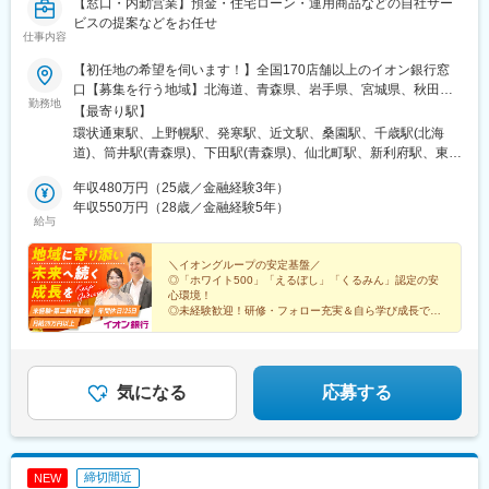
【窓口・内勤営業】預金・住宅ローン・運用商品などの自社サー
駅、清水駅(静岡県)、長沼駅(静岡県)、安倍川駅、西焼津駅、藤枝
ビスの提案などをお任せ
駅、掛川駅、遠江一宮駅、御厨駅(静岡県)、遠州小松駅、天竜川
仕事内容
駅、新浜松駅、高師駅、西岡崎駅、桜町前駅、三河豊田駅、平針
駅、大府駅、重原駅、野並駅、浅間町駅、住吉町駅、小坂井駅、
【初任地の希望を伺います！】全国170店舗以上のイオン銀行窓
芸大通駅、熱田駅、春日井駅(中央本線)、蟹江駅、稲沢駅、土岐市
口【募集を行う地域】北海道、青森県、岩手県、宮城県、秋田
勤務地
駅、新可児駅、六軒駅(岐阜県)、西岐阜駅、東大垣駅、美乃坂本
県、山形県、茨城県、栃木県、群馬県、埼玉県、千葉県、東京
【最寄り駅】
駅、高山駅、益生駅、白子駅、南四日市駅、南が丘駅、櫛田駅、
都、神奈川県、新潟県、富山県、石川県、山梨県、岐阜県、長野
環状通東駅、上野幌駅、発寒駅、近文駅、桑園駅、千歳駅(北海
名張駅、長浜駅、南彦根駅、南草津駅、近江八幡駅、錦駅、丹波
県、静岡県、愛知県、三重県、滋賀県、京都府、大阪府、兵庫
道)、筒井駅(青森県)、下田駅(青森県)、仙北町駅、新利府駅、東北
口駅、淀駅、六地蔵駅(京阪線)、千代川駅、福知山駅、西舞鶴駅、
県、奈良県、和歌山県、岡山県、広島県、徳島県、香川県、愛媛
福祉大前駅、北四番丁駅、蛇田駅、杜せきのした駅、四ツ小屋
学研奈良登美ケ丘駅、新大宮駅、大和八木駅、摂津富田駅、星ケ
県、高知県、福岡県、鹿児島県、宮崎県、沖縄県※U・Iターン歓迎
年収480万円（25歳／金融経験3年）
駅、天童南駅、内原駅、土浦駅、荒川沖駅、小田林駅、佐野市
丘駅(大阪府)、箕面萱野駅、鶴見緑地駅、今宮戎駅、なかもず駅、
ご希望の働き方をお聞かせください。※総合職採用のため、将来的
年収550万円（28歳／金融経験5年）
駅、韮川駅、群馬総社駅、越谷レイクタウン駅、蕨駅、南羽生
給与
萩原天神駅、和泉中央駅、長滝駅、宮前駅、六十谷駅、滝野駅、
には全国転勤が発生する可能性がございます◎各店舗の詳細は当
駅、浦和美園駅、北与野駅、北戸田駅、武蔵藤沢駅、藤の牛島
尾上の松駅、西宮北口駅、神戸駅(兵庫県)、飾磨駅、京口駅、伊丹
社HPをご覧ください！https://www.aeonbank.co.jp/branch/
駅、新井宿駅、新津田沼駅、新船橋駅、南柏駅、海浜幕張駅、稲
駅(阪急線)、福山駅、東尾道駅、不動院前駅、広電本社前駅、西条
＼イオングループの安定基盤／
毛海岸駅、稲毛駅、鎌取駅、木更津駅、新鎌ケ谷駅、千葉ニュー
◎「ホワイト500」「えるぼし」「くるみん」認定の安
駅(広島県)、東津山駅、鳥取駅、東山公園駅(鳥取県)、松江駅、高
タウン中央駅、八千代緑が丘駅、地区センター駅、成田駅、品川
心環境！
浜駅(島根県)、文化の森駅、教会前駅、伏石駅、宇多津駅、伊予和
シーサイド駅、武蔵引田駅、南砂町駅、武蔵砂川駅、辰巳駅、東
◎未経験歓迎！研修・フォロー充実＆自ら学び成長でき
気駅、古泉駅、新居浜駅、岩国駅、下松駅(山口県)、徳山駅、山口
る！
武練馬駅、小川町駅(東京都)、都庁前駅、東久留米駅、豊田駅、学
駅(山口県)、居能駅、新下関駅、本城駅、西小倉駅、室見駅、香椎
◎年休125日／10日間の連休
芸大学駅、東京駅、鶴間駅、古淵駅、秦野駅、北茅ケ崎駅、新百
◎残業月20h以下
宮前駅、茶山駅(福岡県)、大野城駅、久留米駅、五郎丸駅、福間
合ケ丘駅、京急久里浜駅、横浜駅、東戸塚駅、相武台前駅、星川
◎月給28万円以上
駅、牧駅(大分県)、西大分駅、南大分駅、西熊本駅、北熊本駅、荒
駅、亀田駅、青山駅、新高岡駅、野々市駅(ＩＲいしかわ鉄道線)、
◎外訪なし
気になる
応募する
尾駅(熊本県)、原水駅、新八代駅、佐賀駅、鍋島駅、日宇駅、高田
◎多彩なキャリア
常永駅、松本駅、村山駅(長野県)、新加納駅、土岐市駅、自動車学
駅(長崎県)、宮崎神宮駅、隼人駅、鴨池駅、隈之城駅、新越谷駅、
校前駅、狐ケ崎駅、舞阪駅、静岡駅、小田井駅、亀島駅、西高蔵
船橋駅、下総中山駅、市場前駅、上井草駅、亀戸駅、高松駅(東京
駅、ナゴヤドーム前矢田駅、鶴舞駅、南大高駅、荒子川公園駅、
都)、青井駅、大久保駅(東京都)、新百合ケ丘駅、平沼橋駅、川崎
呼続駅、八事駅、黒田駅(愛知県)、扶桑駅、りんくう常滑駅、長久
締切間近
NEW
新町駅、海老名駅(相模線)、岩村田駅、亀島駅、熱田神宮西駅、可
手古戦場駅、六名駅、緒川駅、上挙母駅、八幡駅(愛知県)、勝川