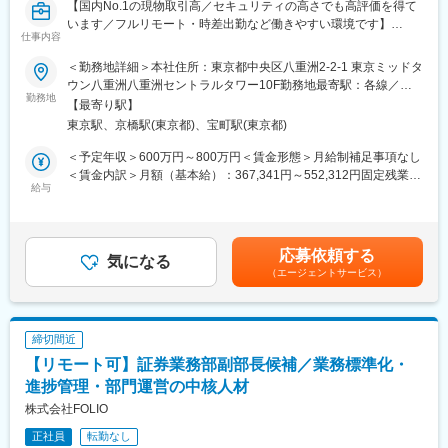
【国内No.1の現物取引高／セキュリティの高さでも高評価を得て
駅、内野西が丘駅、高田駅(新潟県)、柏崎駅、直江津駅、松本駅、
民公園前駅、新可児駅、美薗中央公園駅、瑞穂区役所駅、水野
います／フルリモート・時差出勤など働きやすい環境です】
飯田駅(長野県)、上諏訪駅、駒ケ根駅、穂高駅、岡谷駅、地鉄ビル
駅、島ノ関駅、水口石橋駅、一乗寺駅、宇治駅(奈良線)、野田阪神
仕事内容
前駅、朝菜町駅、末広町駅(富山県)、砺波駅、北鉄金沢駅、小松
駅、和泉大宮駅、ＪＲ河内永和駅、みなと元町駅、さくら夙川
■業務内容：
駅、松任駅、野町駅、福井駅、武生駅、名鉄岐阜駅、大垣駅、江
＜勤務地詳細＞本社住所：東京都中央区八重洲2-2-1 東京ミッドタ
駅、高田駅(奈良県)、香芝駅、倉敷市駅、山頂駅(千光寺山)、高知
仮想通貨取引所を主軸とする当社のQAエンジニアのリーダーとし
吉良駅、せきてらす前駅、高山駅、多治見駅、那加駅、可児駅、
ウン八重洲八重洲セントラルタワー10F勤務地最寄駅：各線／五
駅前駅、後免中町駅、東新木駅、甘木駅(甘木鉄道線)、長崎駅前
て、ご経験に応じて下記業務をお任せします。
勤務地
磐田駅、浜北駅、天竜川駅、高塚駅、半田駅、左京山駅、大府
反田駅受動喫煙対策：屋内全面禁煙変更の範囲：会社の定める事
【最寄り駅】
駅、島原船津駅、原爆資料館駅、佐世保中央駅、人吉駅、奥武山
・テスト計画の立案
駅、瑞穂運動場西駅、岡崎駅、西尾駅、刈谷市駅、国府宮駅、安
業所（リモートワーク含む）
公園駅、ひばりが丘駅(北海道)、千歳町駅(北海道)、函館アリーナ
東京駅、京橋駅(東京都)、宝町駅(東京都)
・テスト設計
城駅、新瀬戸駅、宇治山田駅、松阪駅、石場駅、水口城南駅、近
前駅、あおば通駅、峰駅、上野駅、堀切駅、荒川二丁目駅、立川
・テスト実行
江八幡駅、彦根駅、長浜駅、野洲駅、東舞鶴駅、茶山・京都芸術
＜予定年収＞600万円～800万円＜賃金形態＞月給制補足事項なし
南駅、柴崎駅、高島町駅、電鉄富山駅・エスタ前駅、南富山駅前
・テスト進捗管理・レポート
大学駅、峰山駅、北大路駅、京都駅、ＪＲ小倉駅、野田駅(阪神
＜賃金内訳＞月額（基本給）：367,341円～552,312円固定残業手
駅、坂下町駅、福井城址大名町駅、新那加駅、瀬戸市駅、元田中
・バグ管理や障害傾向分析
給与
線)、吹田駅(阪急線)、岸和田駅、河内永和駅、西元町駅、加太駅
当/月：132,659円～197,688円（固定残業時間45時間0分/月）超
駅、海老江駅、ＪＲ俊徳道駅、花隈駅、尾道駅、高知橋駅、後免
(和歌山県)、田尾寺駅、鳴門駅、篠山口駅、豊岡駅(兵庫県)、西宮
過した時間外労働の残業手当は追加支給＜月給＞500,000円～
駅、鹿児駅、桜町駅(長崎県)、浦上駅前駅、佐世保駅
■当社の特徴：
駅、三田駅(兵庫県)、和田山駅、畦野駅、京口駅、北条町駅、志染
750,000円（一律手当を含む）＜昇給有無＞有＜残業手当＞有＜
仮想通貨交換業者として金融庁から正式に認定されています。
駅、千本駅、相生駅(兵庫県)、葉多駅、西脇市駅、大和高田駅、五
給与補足＞※給与詳細は、経験等を考慮し決定します。賃金はあく
応募依頼する
2017年7月には総額8.5億円の資金調達も実施し、急速に成長、拡
気になる
条駅(奈良県)、近鉄下田駅、学園前駅(奈良県)、紀伊田辺駅、紀伊
までも目安の金額であり、選考を通じて上下する可能性がありま
（エージェントサービス）
大しています。金融機関や関連企業に向けて教育、研修を行って
勝浦駅、倉吉駅、浜田駅、安来駅、津山駅、倉敷駅、西片上駅、
す。月給(月額)は固定手当を含めた表記です。
いるビットコイン研究者が技術顧問を務めており、技術的な強み
庭瀬駅、瀬戸駅、備前西市駅、東山・おかでんミュージアム駅、
があります。
竹原駅、大竹駅、山麓駅(千光寺山)、三次駅、三原駅、府中駅(広
島県)、徳山駅、阿南駅、阿波池田駅、穴吹駅、吉成駅、宇和島
締切間近
■開発環境：
駅、高知駅、後免西町駅、中村駅、小村神社前駅、田辺島通駅、
【リモート可】証券業務部副部長候補／業務標準化・
・DB: MySQL, Redis, DynamoDB, Redshift, Athena, BigQuery
甘木駅(西鉄線)、奈多駅、西鉄柳川駅、羽犬塚駅、大牟田駅、唐津
・テストツール: GitLab CI, BrowserStack
進捗管理・部門運営の中核人材
駅、伊万里駅、五島町駅、霊丘公園体育館駅、本諫早駅、大学病
・デプロイ: Docker, CodePipeline, fastlane
院駅、新大村駅、早岐駅、中佐世保駅、八代駅、三角駅、木葉
株式会社FOLIO
・ワークフロー: Pipefy
駅、玉名駅、人吉温泉駅、宮地駅、大分駅、佐伯駅、中津駅(大分
正社員
転勤なし
・分析ツール: Redash, Data Studio, Adjust, PowerBI
県)、日田駅、宇佐駅、別府駅(大分県)、鶴崎駅、延岡駅、西都城