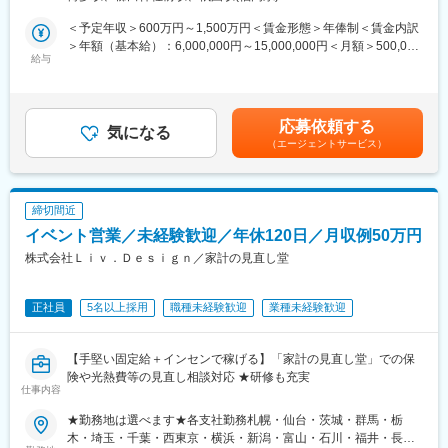
【販売サポート】商品勉強会及び販売教育、販売戦略の立案及び
アクションプランの策定～実行
■組織・チーム紹介：
＜予定年収＞600万円～1,500万円＜賃金形態＞年俸制＜賃金内訳
【提案コンサルティング】財務・税務・株・証券・不動産あらゆ
審査企画本部は、データとデジタルテクノロジーによってサービ
＞年額（基本給）：6,000,000円～15,000,000円＜月額＞500,000
る分野の状況を理解し提案
ス・事業・働き方の変革、アップデートを推進していくことをミ
給与
円～1,250,000円（12分割）＜昇給有無＞有＜残業手当＞有＜給
【新規代理店開拓】紹介等通じた関係構築の上での開拓
ッションとして掲げ、各事業部と伴走しながらデータドリブン環
与補足＞※給与詳細は経験、業績、スキル、貢献に応じ、当社規程
境へのシフトを推進しています。
により決定します。■昇給：年1回（4月）■特別一時金（インセン
■魅力
今回募集の審査分析部は10名で構成をされており、AIや機械学習
ティブ）：年1回（会社業績および個人貢献度によりを支給）賃金
応募依頼する
◎安心の入社後フォロー：入社半年間は人事・営業教育・配属先
などデータサイエンティストとしての高度な分析を行い、分析結
気になる
はあくまでも目安の金額であり、選考を通じて上下する可能性が
による3方向の研修体制
（エージェントサービス）
果を業務適用することがミッションです。
あります。月給(月額)は固定手当を含めた表記です。
◎挑戦を後押しする社風：年次に関係なく意見を発信できる風土
担当領域は審査と債権回収となり、本部内の課題を抽出し解決に
があり、公平・公正な評価制度を導入
導くのが当ポジションの担う役割です。現在、審査や債権回収に
◎働く環境：土日祝休・フレックス・在宅・残業を美徳としない
おけるモデリング～アクション実施等、案件が多数走っており、
締切間近
文化が根付いており、「健康経営優良法人」「えるぼし」「くる
経営に対して数千万円規模の利益改善が見込めるようなインパク
イベント営業／未経験歓迎／年休120日／月収例50万円
みん」などの認定を取得
トのある業務に携わることができます。
◎休暇制度：有給休暇とは別に、年5日間連続のリフレッシュ休暇
株式会社Ｌｉｖ．Ｄｅｓｉｇｎ／家計の見直し堂
取得可能
■当ポジションの魅力：
◎福利厚生：会社都合の転勤時は住宅補助や引越費用あり。遠隔
・会員数が6,300万名を超えているPayPay社や、LINEヤフー社と
地勤務手当や、一定以上の役職で勤務エリアを選択できる制度あ
正社員
5名以上採用
職種未経験歓迎
業種未経験歓迎
協業をしているので、大規模データに触れながら課題分析～改善
り
に取り組むことができます。
・異業界と比較してデータのボリュームと種類が多く、データサ
【手堅い固定給＋インセンで稼げる】「家計の見直し堂」での保
変更の範囲：会社の定める業務
イエンスの力でモデル作成や施策を開発すると、経営的な効果を
険や光熱費等の見直し相談対応 ★研修も充実
感じることができ事業への貢献度が高いです。
仕事内容
・ご入社後のキャリアアップとして、メンバーの育成・管理まで
を担うマネジメントポジションだけでなく、エキスパート的役割
★勤務地は選べます★各支社勤務札幌・仙台・茨城・群馬・栃
としてデータサイエンティストのスペシャリストを目指せます。
木・埼玉・千葉・西東京・横浜・新潟・富山・石川・福井・長