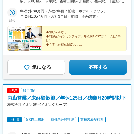
必要な場合は費用補助あり（規定あり）【下記は拠点一例です】※
駅、大谷地駅、太平駅、森林公園駅(北海道)、発寒駅、千歳駅(北
現在も拠点拡大中！
海道)、沼ノ端駅、桔梗駅、筒井駅(青森県)、撫牛子駅、本八戸
年収例780万円（入社2年目／前職：ホテルスタッフ）
駅、小中野駅、岩手飯岡駅、盛岡駅、泉外旭川駅、秋田駅、横手
年収例1,057万円（入社3年目／前職：金融営業）
駅、山形駅、東金井駅、鶴岡駅、西袋駅、米沢駅、平野駅(福島
給与
県)、笹木野駅、南福島駅、磐城太田駅、安積永盛駅、郡山富田
駅、新白河駅、湯本駅、会津若松駅、西那須野駅、宇都宮駅、東
◆飛び込みなし
武宇都宮駅、西川田駅、雀宮駅、小田林駅、県駅、新栃木駅、佐
◆2種類のインセンティブ／年収例1,057万円（入社3年
野市駅、常陸多賀駅、阿字ケ浦駅、赤塚駅、偕楽園駅、古河駅、
目）
研究学園駅、土浦駅、守谷駅、石原駅(埼玉県)、熊谷駅、北上尾
◆充実した研修制度あり
◆「棟数」で評価＝無理な営業で販売価格を上げる必要
駅、本庄駅、久喜駅、花崎駅、東松山駅、新三郷駅、浦和駅、武
なし
蔵浦和駅、八木崎駅、さいたま新都心駅、加茂宮駅、朝霞駅、谷
◆完全週休2日制／年休120日以上
塚駅、鳩ケ谷駅、川越駅、狭山ケ丘駅、若葉駅、南越谷駅、飯岡
駅、京成成田駅、柏たなか駅、逆井駅、初石駅、新松戸駅、東海
圧倒的な商品力が、あなたの提案をバックアップしま
気になる
応募する
す！
神駅、鬼越駅、印西牧の原駅、千葉寺駅、スポーツセンター駅、
幕張駅、五井駅、茂原駅、木更津駅、新豊洲駅、新小岩駅、石神
井公園駅、井荻駅、三鷹駅、浜田山駅、錦糸町駅、上町駅、駒沢
大学駅、新小金井駅、立飛駅、武蔵小金井駅、北綾瀬駅、北八王
締切間近
NEW
子駅、用賀駅、新大久保駅、町田駅、百合ケ丘駅、たまプラーザ
内勤営業／未経験歓迎／年休125日／残業月20時間以下
駅、小机駅、西横浜駅、港南台駅、二俣川駅、古淵駅、八丁畷
駅、向河原駅、県立大学駅、本鵠沼駅、海老名駅(相鉄・小田急)、
株式会社イオン銀行(イオングループ)
本厚木駅、秦野駅、宮山駅、国府津駅、国母駅、南甲府駅、月江
寺駅、上田駅、佐久平駅、市役所前駅(長野県)、北長野駅、茅野
正社員
5名以上採用
職種未経験歓迎
業種未経験歓迎
駅、伊那市駅、平田駅(長野県)、松本駅、豊科駅、鼎駅、長野駅、
小針駅、越後石山駅、新潟駅、直江津駅、長岡駅、燕三条駅、越
前東郷駅、追分口駅、敦賀駅、新静岡駅、大場駅、沼津駅、吉原