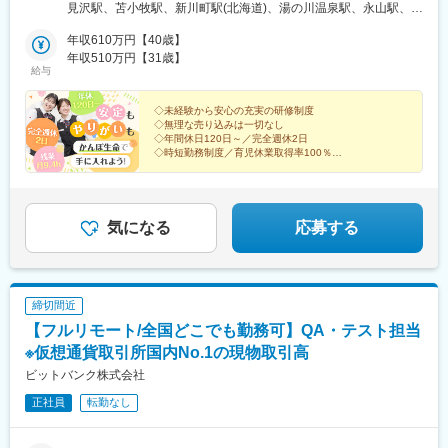
栃木県、群馬県、埼玉県、千葉県■東京エリア：東京都■南関東エ
見沢駅、苫小牧駅、新川町駅(北海道)、湯の川温泉駅、永山駅、旭
大学駅、峰山駅、北大路駅、京都駅、ＪＲ小倉駅、野田駅(阪神
リア：神奈川県、山梨県■信越エリア：新潟県、長野県■北陸エリ
川駅、東旭川駅、北見駅、帯広駅、釧路駅、中央弘前駅、下北
線)、吹田駅(阪急線)、岸和田駅、河内永和駅、西元町駅、加太駅
ア：富山県、石川県、福井県■東海エリア：岐阜県、静岡県、愛知
年収610万円【40歳】
駅、津軽五所川原駅、八戸駅、三沢駅(青森県)、新青森駅、上盛岡
(和歌山県)、田尾寺駅、鳴門駅、篠山口駅、豊岡駅(兵庫県)、西宮
県、三重県■近畿エリア：滋賀県、京都府、大阪府、兵庫県、奈良
年収510万円【31歳】
駅、二戸駅、一ノ関駅、宮古駅、北上駅、水沢駅、久慈駅、紫波
駅、三田駅(兵庫県)、和田山駅、畦野駅、京口駅、北条町駅、志染
給与
県、和歌山県■中国エリア：岡山県、広島県、山口県、鳥取県、島
中央駅、田茂山駅、五橋駅、石巻駅、内湾入口駅、古川駅、白石
駅、千本駅、相生駅(兵庫県)、葉多駅、西脇市駅、大和高田駅、五
根県■四国エリア：徳島県、香川県、愛媛県、高知県■九州エリ
駅(宮城県)、くりこま高原駅、新田駅(宮城県)、泉外旭川駅、能代
条駅(奈良県)、近鉄下田駅、学園前駅(奈良県)、紀伊田辺駅、紀伊
ア：福岡県、佐賀県、長崎県、大分県、宮崎県、鹿児島県、熊本
◇未経験から安心の充実の研修制度
駅、東大館駅、羽後本荘駅、湯沢駅、横手駅、大曲駅(秋田県)、山
勝浦駅、倉吉駅、浜田駅、安来駅、津山駅、倉敷駅、西片上駅、
◇無理な売り込みは一切なし
県■沖縄エリア：沖縄県※初期配属の都道府県を希望可！U・Iター
形駅、米沢駅、鶴岡駅、酒田駅、村山駅(山形県)、新庄駅、寒河江
庭瀬駅、瀬戸駅、備前西市駅、東山・おかでんミュージアム駅、
◇年間休日120日～／完全週休2日
ン歓迎※基本的にスクーターまたはバイク、一部エリアは車で営業
駅、長井駅、白河駅、いわき駅、七日町駅、喜多方駅、二本松
◇時短勤務制度／育児休業取得率100％
竹原駅、大竹駅、山麓駅(千光寺山)、三次駅、三原駅、府中駅(広
※配属先のかんぽサービス部は応募者の希望も踏まえて決定※入社
◇賞与年2回
駅、磐城石川駅、須賀川駅、原ノ町駅、福島学院前駅、郡山富田
島県)、徳山駅、阿南駅、阿波池田駅、穴吹駅、吉成駅、宇和島
から3カ月間、研修センター等での育成プログラムに参加 育児等
駅、下館駅、古河駅、下妻駅、竜ケ崎駅、寺原駅、つくば駅、笠
駅、高知駅、後免西町駅、中村駅、小村神社前駅、田辺島通駅、
お客さまと深くお付き合いできる喜びと、
の家庭事情があり、参加が難しい場合はリモートプログラムとな
間駅、新鉾田駅、鹿島神宮駅、磯原駅、勝田駅、新栃木駅、佐野
日本郵政グループの安心感を手に入れませんか？
甘木駅(西鉄線)、奈多駅、西鉄柳川駅、羽犬塚駅、大牟田駅、唐津
ります
駅、西那須野駅、足利駅、新鹿沼駅、上今市駅、小山駅、真岡
気になる
応募する
駅、伊万里駅、五島町駅、霊丘公園体育館駅、本諫早駅、大学病
駅、宝積寺駅、小金井駅、黒磯駅、駅東公園前駅、中央前橋駅、
院駅、新大村駅、早岐駅、中佐世保駅、八代駅、三角駅、木葉
桐生駅、太田駅(群馬県)、沼田駅、館林駅、伊勢崎駅、安中駅、群
駅、玉名駅、人吉温泉駅、宮地駅、大分駅、佐伯駅、中津駅(大分
馬藤岡駅、加須駅、秩父駅、小川町駅(埼玉県)、鶴瀬駅、佐原駅、
県)、日田駅、宇佐駅、別府駅(大分県)、鶴崎駅、延岡駅、西都城
銚子駅、八日市場駅、東金駅、館山駅、荻窪駅、西早稲田駅、鶯
駅、宮崎駅、油津駅、小林駅(宮崎県)、日向新富駅、川内駅(鹿児
締切間近
谷駅、京成関屋駅、荒川区役所前駅、渋谷駅、経堂駅、昭島駅、
島県)、志布志駅、枕崎駅、宮ケ浜駅、国分駅(鹿児島県)、出水
【フルリモート/全国どこでも勤務可】QA・テスト担当
めじろ台駅、羽村駅、立川駅、京王八王子駅、東青梅駅、町田
駅、壺川駅、新さっぽろ駅、松風町駅、湯の川駅、五所川原駅、
駅、秋川駅、甲州街道駅、八王子みなみ野駅、上北台駅、新小平
※仮想通貨取引所国内No.1の現物取引高
盛駅、仙台駅(地下鉄)、西取手駅、今市駅、東宿郷駅、城東駅、西
駅、武蔵小金井駅、東村山駅、府中駅(東京都)、国領駅、瀬谷駅、
桐生駅、高田馬場駅、入谷駅(東京都)、牛田駅(東京都)、荒川一中
ビットバンク株式会社
上大岡駅、横浜駅、市が尾駅、センター南駅、向ケ丘遊園駅、武
前駅、千歳船橋駅、立川北駅、青梅街道駅、布田駅、新高島駅、
正社員
転勤なし
蔵小杉駅、新百合ケ丘駅、鷺沼駅、小田原駅、藤沢駅、秦野駅、
江田駅(神奈川県)、新丸子駅、緑町駅、海老名駅(相模線)、西松本
茅ケ崎駅、平塚駅、横須賀中央駅、相武台下駅、海老名駅(相鉄・
駅、桜町駅(長野県)、電気ビル前駅、南富山駅、片原町駅(富山
小田急)、矢部駅、橋本駅(神奈川県)、韮崎駅、富士山駅、大月
県)、福井駅(福井県)、岐阜駅、羽島市役所前駅、関駅(岐阜県)、市