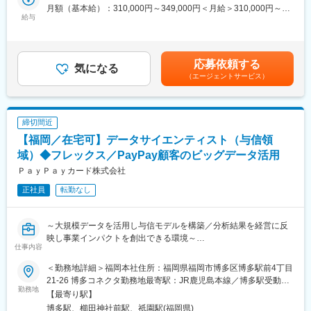
営業でご活躍いただいた後にスタートアップ営業室や投資開発事
月額（基本給）：310,000円～349,000円＜月給＞310,000円～
業室などのバックオフィスポジションへのキャリアも形成できま
給与
349,000円＜昇給有無＞有＜残業手当＞有＜給与補足＞※基本給＋
～こんな方におすすめ～
す。
残業代＋賞与での想定年収で内定者は年収641万円からオファー
◇提案営業に加え、マーケティングや人材育成など幅広いスキル
キャリアチャレンジの希望については前向きに考慮いただけま
となります。※別途営業手当あり。※賞与：年2回（6月・12月）賃
を磨きたい方
す。
金はあくまでも目安の金額であり、選考を通じて上下する可能性
◇財務・税務など企業経営に関わる専門知識を手に入れ、市場価
応募依頼する
気になる
があります。月給(月額)は固定手当を含めた表記です。
値も年収も上げたい方
■当金庫働き方と魅力：
（エージェントサービス）
◇もっと公正な評価を受けたい方
・住宅手当も最大8割支給と充実した福利厚生制度がございます！
◇雑務ではなく営業活動に専念し、お客様に向き合う時間を大切
・初任地は九州エリア（長崎支店、熊本支店、大分支店、宮崎支
にしたい方
店、鹿児島支店、佐世保支店等）となります。
締切間近
◇土日休・フレックス・在宅活用など、より長期的に腰を据えて
※途中でエリアコース（転居伴う転勤無）への転換も可能（年2回
働ける環境に移りたい方
【福岡／在宅可】データサイエンティスト（与信領
の申告制）
・平均残業時間については20時間以内です。
域）◆フレックス／PayPay顧客のビッグデータ活用
■業務概要
・リモートワークや顧客向け直行・直帰も可能です。
ＰａｙＰａｙカード株式会社
当社商品を販売する保険代理店に対し、販売促進をメインとした
法人コンサルティング営業をお任せします。代理店の経営に深く
変更の範囲：会社の定める業務
正社員
転勤なし
踏み込み、課題解決に向けた伴走をすることがミッションです
■業務内容
～大規模データを活用し与信モデルを構築／分析結果を経営に反
担当代理店30～40社に対して、代理店の課題や、保険を検討する
映し事業インパクトを創出できる環境～
仕事内容
お客様への商品提案をフォローします。代理店毎に抱える課題は
異なるため、下記に捉われずに主体性をもった営業活動を期待し
与信領域の部門において、統計的手法や機械学習的手法を使った
＜勤務地詳細＞福岡本社住所：福岡県福岡市博多区博多駅前4丁目
ています
高度な分析を行い、分析した結果を業務適応していただきます。
21-26 博多コネクタ勤務地最寄駅：JR鹿児島本線／博多駅受動喫
【経営サポート】顧客集客、満足度向上、マーケット動向及び消
※グループ企業であるPayPayのメンバーや社内の現場メンバーと
勤務地
煙対策：屋内喫煙可能場所あり変更の範囲：会社の定める事業所
【最寄り駅】
費者ニーズの分析、同業他社の販売戦略分析
協業し、与信領域に特化した案件を複数ご担当いただきます。
（リモートワーク含む）
博多駅、櫛田神社前駅、祇園駅(福岡県)