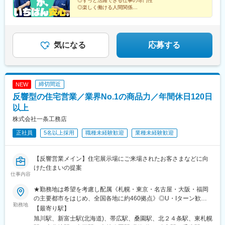
◎ずっと活躍できる仕事の専門性
熊本市中央区鹿児島県鹿児島市※本人の意思に反した会社側からの
駅、鹿児島中央駅前駅、宇都宮駅、大神宮下駅、日本大通り駅、
◎楽しく働ける人間関係
一方的な転勤指示はございません必ず本人と相談、合意の上での
◎ムリのない労働環境
北松本駅、西一宮駅、四条駅(京都市営)、百舌鳥駅、新西大寺町筋
転勤です※希望の場合エリア外への転勤も可能です※受動喫煙防止
駅、松山駅(愛媛県)、市役所駅(長崎県)、鹿児島中央駅
長く働ける理由は一つではありません！
対策：各拠点にあり
条件がトータルにそろった当社で、家計見直しのプロへ
とステップアップしませんか。
気になる
応募する
締切間近
NEW
反響型の住宅営業／業界No.1の商品力／年間休日120日
以上
株式会社一条工務店
正社員
5名以上採用
職種未経験歓迎
業種未経験歓迎
【反響営業メイン】住宅展示場にご来場されたお客さまなどに向
けた住まいの提案
仕事内容
★勤務地は希望を考慮し配属《札幌・東京・名古屋・大阪・福岡
の主要都市をはじめ、全国各地に約460拠点》◎U・Iターン歓迎
勤務地
◎マイカー通勤可※受動喫煙対策：あり（全事業所 屋内禁煙／屋
【最寄り駅】
外喫煙場所あり）※Ｕ・Ｉターン支援あり／会社都合で引っ越しが
旭川駅、新富士駅(北海道)、帯広駅、桑園駅、北２４条駅、東札幌