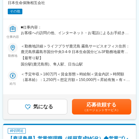
させていただきます。(なお、入社に至らなかった場合は、当社が
日本生命保険相互会社
取得した個人情報については、当社で責任を持って廃棄いたしま
その他
す。)
新25－2454,ネットワーク業務部
■仕事内容：
変更の範囲：無
お客様への訪問の他、インターネット・お電話によるお手続き・
仕事内容
ご相談への対応など当社ご契約者様へのアフターサービス及び営
業
＜勤務地詳細＞ライフプラザ鹿児島 霧島サービスオフィス住所：
■労働契約補足：
鹿児島県霧島市国分中央3‐4‐9 日本生命国分ビル3F勤務地最寄
まずはサービスサポートスタッフ(パート職制／３ヵ月毎に契約更
勤務地
駅：JR線／国分駅受動喫煙対策：屋内全面禁煙変更の範囲：会社
【最寄り駅】
新)として採用します。パート職制を経て、お客様へのコンサルテ
の定める事業所
国分駅(鹿児島県)、隼人駅、日当山駅
ィングに必要な基礎知識・基礎スキルを習得し勤務良好の場合、
サービスコーディネーター(正職員)への登用※となります。
＜予定年収＞180万円＜賃金形態＞時給制＜賃金内訳＞時間額
※本人希望・業務習熟度・勤務実態等に応じて、サービスコーディ
（基本給）：1,250円＜想定月額＞150,000円＜昇給有無＞有＜残
ネーターへの登用有無及び登用時期は異なります。
給与
業手当＞有＜給与補足＞※想定年収は2024年度実績。※想定年収は
※労働条件の詳細は面談時に説明します。
パート職制を１年間続けた場合の金額。※記載の時給は2025年4月
■サービスコーディネーター(正職員)勤務条件
時点の営業職員規定に基づく。※正職員登用後の条件等について
【期間の定め】無
は、職務内容欄参照。賃金はあくまでも目安の金額であり、選考
応募依頼する
【初任給月額】201,000円
気になる
を通じて上下する可能性があります。月給(月額)は固定手当を含め
（エージェントサービス）
【就業時間】9:00～17:00(休憩1時間)
た表記です。
※記載の初任給月額は2025年4月時点の営業職員規定に基づく。
■個人情報利用について：
サービスコーディネーター(サービスサポートスタッフ)の採用募集
締切間近
に際し、当社が応募者の方々より取得した個人情報につきまして
【鹿児島県】営業管理職（採用育成MGR）◆営業プレ