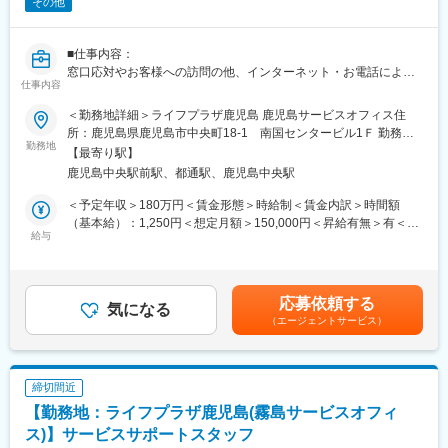
その他
■仕事内容：
窓口応対やお客様への訪問の他、インターネット・お電話による
仕事内容
お手続き・ご相談への対応など当社ご契約者様へのアフターサー
ビス及び営業
＜勤務地詳細＞ライフプラザ鹿児島 鹿児島サービスオフィス住
■労働契約補足：
所：鹿児島県鹿児島市中央町18-1 南国センタービル1Ｆ 勤務地
まずはサービスサポートスタッフ(パート職制／３ヵ月毎に契約更
勤務地
最寄駅：JR・市電線／鹿児島中央駅受動喫煙対策：屋内全面禁煙
【最寄り駅】
新)として採用します。パート職制を経て、お客様へのコンサルテ
変更の範囲：会社の定める事業所
鹿児島中央駅前駅、都通駅、鹿児島中央駅
ィングに必要な基礎知識・基礎スキルを習得し勤務良好の場合、
サービスコーディネーター(正職員)への登用※となります。
＜予定年収＞180万円＜賃金形態＞時給制＜賃金内訳＞時間額
※本人希望・業務習熟度・勤務実態等に応じて、サービスコーディ
（基本給）：1,250円＜想定月額＞150,000円＜昇給有無＞有＜残
ネーターへの登用有無及び登用時期は異なります。
給与
業手当＞有＜給与補足＞※想定年収は2024年度実績。※想定年収は
※労働条件の詳細は面談時に説明します。
パート職制を１年間続けた場合の金額。※記載の時給は2025年4月
■サービスコーディネーター(正職員)勤務条件
時点の営業職員規定に基づく。※正職員登用後の条件等について
【期間の定め】無
は、職務内容欄参照。賃金はあくまでも目安の金額であり、選考
応募依頼する
【初任給月額】201,000円
気になる
を通じて上下する可能性があります。月給(月額)は固定手当を含め
（エージェントサービス）
【就業時間】9:00～17:00(休憩1時間)
た表記です。
※記載の初任給月額は2025年4月時点の営業職員規定に基づく。
■個人情報利用について：
サービスコーディネーター(サービスサポートスタッフ)の採用募集
締切間近
に際し、当社が応募者の方々より取得した個人情報につきまして
【勤務地：ライフプラザ鹿児島(霧島サービスオフィ
は、当社採用募集に関する業務にのみ使用させていただきます。
ただし、当社に入社された場合は、入社後の雇用管理等にも使用
ス)】サービスサポートスタッフ