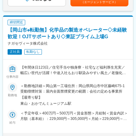
主な事業分野であるSPECT・PETと呼ばれる核医学検査は、生体
（エージェントサービス）
内の微妙な変化をとらえて画像化する「分子イメージング」とい
【働く環境】
う技術であり、医療課題の克服に幅広く力を発揮できる可能性が
■年間休日125日・土日祝休みとワークライフバランスを整えやす
あります。特にPET検査はがん診療になくてはならないツールと
い環境です。また、貯蓄財形制度や確定拠出年金、福利厚生倶楽
なりましたが、当社は2005年に国内初のPET検査用放射性医薬品
締切間近
部等、他にも長期就業に嬉しい制度が整っています。産休育休取
の承認を取得し、現在は全国11か所の製造拠点のもと安定供給体
【岡山市※転勤無】化学品の製造オペレーター◇未経験
得・復帰実績もあり、腰を据えて働いていただけます。
制を整えております。
歓迎！OJTサポートあり◇東証プライム上場G
■日勤8:30～17:05、夜勤17:05～25:30の２交代勤務（週単位）で
ナガセヴィータ株式会社
変更の範囲：会社の定める業務
す。 ※繁忙期は一部3交代勤務の可能性あり
正社員
転勤なし
【魅力ポイント】
当社は国内OTC医薬品市場で売上No1の会社で、医療用医薬品、
【年間休日123日／住宅手当や独身寮・社宅など福利厚生充実／
食品、化粧品など幅広い製品ラインナップがございます。製造オ
幅広い世代が活躍！中途入社もおり馴染みやすい風土／老舗化学
ペレータとしてだけではなく、将来的にはリーダーとして、社員
仕事内容
メーカー】
の指導やチームのまとめ役を目指すことが可能です。
＜勤務地詳細＞岡山第一工場住所：岡山県岡山市中区藤崎675-1
■業務内容：
【当社の特徴】
受動喫煙対策：屋内全面禁煙変更の範囲：会社の定める事業所
今回は、製造運転・設備管理及び付帯作業をお任せ致します。資
勤務地
主としてOTC医薬品、健康食品、化粧品を扱う「セルフメディケ
【最寄り駅】
格等は入社後に取得していただく予定のため、必須ではありませ
ーション事業」と、医療用医薬品を扱う「医薬事業」の2つが両輪
東山・おかでんミュージアム駅
んのでご安心ください。具体的には以下業務をお任せ致します。
となって成長を牽引している総合医薬品メーカーです。2つの事業
・原料資材、製品等の運搬・実機オペレーション、製造機器稼働
領域を通じ、健康の維持や病気の予防から本格的な治療までを、
＜予定年収＞400万円～500万円＜賃金形態＞月給制＜賃金内訳＞
チェック、工程確認、製造設備の洗浄品質管理・製品の充填、梱
トータルにカバーできる製品群を有しております。
月額（基本給）：229,000円～305,000円＜月給＞229,000円～
包
給与
305,000円＜昇給有無＞有＜残業手当＞有＜給与補足＞※給与詳細
・原料の投入、袋詰め業務、機器の動作確認、機械オペレータ
【OTC（一般医薬品）業界について】
は、経験・スキル等を考慮し決定します。■賞与：年2回（夏季・
ー、品質管理のチェック、タンクの洗浄 など
ドラッグストアチェーンの出店加速や、スイッチOTCの普及､イン
冬季）※過去実績4.6ヶ月■給与改定：年1回■残業代：別途全額支