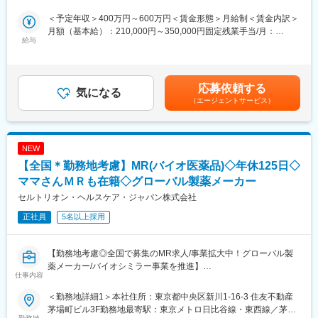
営業先は既存取引先が主となりますが、新規先開拓も積極的に行
◎糖尿病領域の血液検査機器・試薬（HPLC）
います。
糖尿病患者の増加に伴い、迅速な検査・治療へのニーズが高まる
＜予定年収＞400万円～600万円＜賃金形態＞月給制＜賃金内訳＞
中で、治療前にスピーディな検査結果報告を可能にする製品で
月額（基本給）：210,000円～350,000円固定残業手当/月：
＜詳細＞
給与
す。
41,780円～64,270円（固定残業時間20時間0分/月）超過した時間
・医薬品卸およびドラッグストア本部への提案営業
外労働の残業手当は追加支給＜月給＞251,780円～414,270円（一
・OTC医薬品の新商品導入提案
■やりがい：
律手当を含む）＜昇給有無＞有＜残業手当＞有＜給与補足＞※上記
・販売促進施策の企画・提案
・当社が開発した検査機器の活用による医療および患者さんの
給与詳細は、あくまでも目安の金額であり、選考を通じて上下す
応募依頼する
・本部バイヤーとの商談・関係構築
気になる
「QOL（生活の質）」向上への貢献できます。
る可能性があります。■昇給：年1回（0.50％～1.00％）■賞与：
（エージェントサービス）
・既存取引先への深耕営業
・自社が開発した特徴あるアレルギー診断機器・試薬を取り扱っ
年2回（計3ヵ月分以上）賃金はあくまでも目安の金額であり、選
・新規ドラッグストアへの提案営業 （飛び込み営業やテレアポは
ており、急速に売上やシェアを伸ばしている製品に携われます。
考を通じて上下する可能性があります。月給(月額)は固定手当を含
なく、アポイント取得後の訪問）
・事業部制の中で開発から販売まで一気通貫で行っている為、お
めた表記です。
客様の声を直接伝えることができます。
NEW
＜取扱商材＞
【全国＊勤務地考慮】MR(バイオ医薬品)◇年休125日◇
現在はOTC医薬品が中心で、内服固形剤（鎮痛薬など）、外用剤
■組織構成：
（点鼻薬、虫刺され薬など）のNB品・PB品を取り扱っていま
ママさんＭＲも在籍◇グローバル製薬メーカー
31名
す。
※中途入社と他部門からの異動者が大半のため、打ち解けやすい雰
セルトリオン・ヘルスケア・ジャパン株式会社
今後は健康食品や機能性表示食品などの分野へ事業領域が広がる
囲気です。
正社員
5名以上採用
可能性もあります。
■本採用について：
＜働き方＞
・営業職は、契約社員での採用となりますが、概ね1年程で正社員
【勤務地考慮◎全国で募集のMR求人/事業拡大中！グローバル製
社用車を利用して営業活動を行います。
登用されております。正社員登用率は100％です。
薬メーカー/バイオシミラー事業を推進】
担当エリアや担当社数、出張頻度はご経験やスキルに応じて決定
・正社員登用試験などはありません。
仕事内容
します。
バイオ医薬品を開発・製造する総合ヘルスケアグループの日本法
新規開拓営業をお任せします。
＜勤務地詳細1＞本社住所：東京都中央区新川1-16-3 住友不動産
変更の範囲：会社の定める業務
人である当社にて、MRを募集いたします。
茅場町ビル3F勤務地最寄駅：東京メトロ日比谷線・東西線／茅場