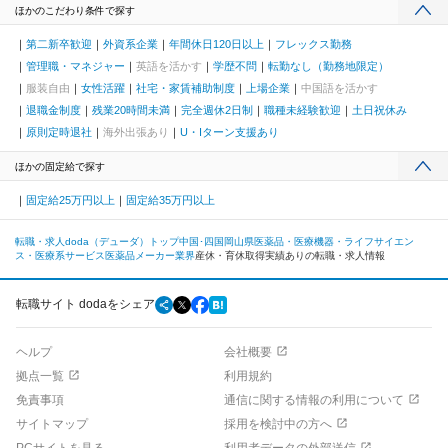
ほかのこだわり条件で探す
第二新卒歓迎
外資系企業
年間休日120日以上
フレックス勤務
管理職・マネジャー
英語を活かす
学歴不問
転勤なし（勤務地限定）
服装自由
女性活躍
社宅・家賃補助制度
上場企業
中国語を活かす
退職金制度
残業20時間未満
完全週休2日制
職種未経験歓迎
土日祝休み
原則定時退社
海外出張あり
U・Iターン支援あり
ほかの固定給で探す
固定給25万円以上
固定給35万円以上
転職・求人doda（デューダ）トップ
中国･四国
岡山県
医薬品・医療機器・ライフサイエン
ス・医療系サービス
医薬品メーカー業界
産休・育休取得実績ありの転職・求人情報
転職サイト dodaをシェア
ヘルプ
会社概要
拠点一覧
利用規約
免責事項
通信に関する情報の利用について
サイトマップ
採用を検討中の方へ