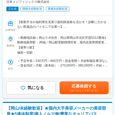
拓、販売、物流等、商社・長瀬産業が有する幅広い機能のバック
日本メジフィジックス株式会社
アップを得て、世界へ進出しています。更に今後NAGASEグルー
正社員
職種未経験歓迎
業種未経験歓迎
プ各社とのシナジーを発揮し、環境やエネルギー等の新たな分野
へも踏み出したいと考えています。
（2）当社を特徴付けている酵素、微生物、糖質、色素に関する技
【夜勤手当や福利厚生充実◎薬剤師資格を活かす！診断に欠かせ
術の研究開発を一層深化させ、様々な分野でイノベーションを起
ない医薬品のパイオニア企業へ】
こし続けるオンリーワン企業となる事を目指しています。また、
仕事内容
「誠実に正道を歩む」というNAGASEグループの理念の下、世界
■具体的な職務内容
＜勤務地詳細＞岡山ラボ住所：岡山県岡山市北区芳賀5312番地1
の顧客に真に価値ある製品を供給し岡山をベースにグローバルに
・放射性医薬品の製造
勤務地最寄駅：JR線／岡山駅受動喫煙対策：屋内全面禁煙変更の
事業を展開しています。
・放射性医薬品の無菌試験、定量試験などの多種にわたる品質試
勤務地
範囲：会社の定める事業所
【最寄り駅】
験
変更の範囲：会社の定める業務
備前一宮駅
・放射性医薬品の製造から出荷までの管理
・新製剤、新技術の導入／改善／改良
＜予定年収＞530万円～800万円＜賃金形態＞月給制補足事項なし
※独り立ちするまで先輩がOJT形式・マンツーマンで丁寧にフォロ
＜賃金内訳＞月額（基本給）：270,000円～380,000円＜月給＞
ーします。
給与
270,000円～380,000円＜昇給有無＞有＜残業手当＞有＜給与補足
＞※上記年収は各種手当込みの年収となります。■季節賞与：年2
■当社について
回（7月、12月）■業績賞与：年1回（3月）※会社業績及び個人業
SPECT・PETと呼ばれる核医学検査が主な事業分野です。これは
績のターゲット100％達成の場合支給■昇給：年1回
応募依頼する
生体内の微妙な変化をとらえて画像化する「分子イメージング」
気になる
（エージェントサービス）
という技術であり、医療課題の克服に幅広く力を発揮できる可能
性があります。特にPET検査はがん診療になくてはならないツー
ルとなりましたが、当社は2005年に国内初のPET検査用放射性医
薬品の承認を取得し、全国に安定供給しています。
【岡山/未経験歓迎】★国内大手美容メーカーの美容部
員★5連休制度/個人ノルマ無/豊富なキャリアパス
■業務概要・やりがい