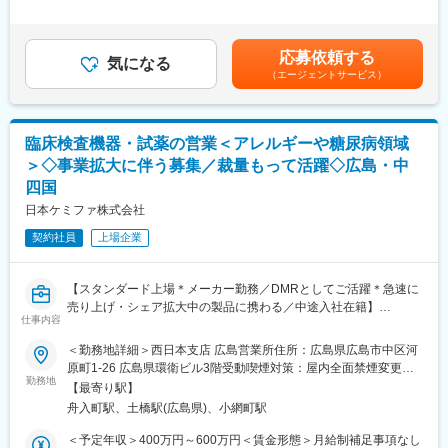
リモートワーク（在宅勤務）や担当エリアのお客様先に直行直帰
績：年2回（平均4.6か月分）■営業手当、MR資格手当等有り■事
（社用車使用）で、裁量大きく自由度高く取り組んでいただけま
業場外みなし労働時間制※講演やセミナーで残業が発生した場合、
す。
残業代は時間に応じて別途支給賃金はあくまでも目安の金額であ
応募依頼する
※担当エリア：岡山県/愛媛県/高知県/香川県/徳島県
気になる
り、選考を通じて上下する可能性があります。月給(月額)は固定手
（エージェントサービス）
当を含めた表記です。
■入社後の流れ：
入社後は2週間、大阪にて研修を実施し自社製品を学びます。その
後は拠点にて、先輩上司とのOJTや営業同行を行い営業手法を身
臨床検査機器・試薬の営業＜アレルギーや糖尿病領域
に付けます。本配属後も週1回程度、配属拠点に出社し会議にて情
＞◇事業拡大に伴う募集／裁量もって活躍◇広島・中
報共有・ノウハウ共有をしていただきます。
四国
■キャリアパス：
日本ケミファ株式会社
個人目標＋チーム目標、自己評価＋上長の評価（S～Cランク）で
契約社員
上場企業
評価する制度を導入しました。ゆくゆくは主任、係長、課長代理
とキャリアを描くことができ、マネジメント業務にも携われま
す。またキャリア支援として、社内研修や外部セミナー、学会参
【スタンダード上場＊メーカー勤務／DMRとしてご活躍＊急速に
加も可能です。
売り上げ・シェア拡大中の製品に携わる／中途入社在籍】
仕事内容
■当社の魅力：
■職務内容：
◎日本で先駆けて透析液の開発業務に着手。現在は人工腎臓用透
＜勤務地詳細＞西日本支店 広島営業所住所：広島県広島市中区河
大規模病院やクリニックに向けた臨床検査機器の提案営業をお任
析液のパイオニアとして不動の地位を確立しており、50％以上の
原町1-26 広島県環衛ビル3階受動喫煙対策：屋内全面禁煙変更の
せします。
勤務地
シェアを獲得しています。
範囲：会社の定める事業所
【最寄り駅】
メイン商材は、国内で需要が高まるアレルギー検査に用いられる
◎最近ではジェネリック医薬品も扱うなど、変化の激しい医療ニ
舟入町駅、土橋駅(広島県)、小網町駅
自社開発機器・試薬「ドロップスクリーン」です。今回は、業績
ーズに合わせた進化を続けています。
拡大に伴う組織強化による募集となります。
◎前立腺疾患治療剤「セルニルトン」など泌尿器科系の医薬品の
＜予定年収＞400万円～600万円＜賃金形態＞月給制補足事項なし