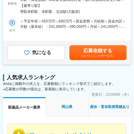
ます。
医薬品の情報提供担当（MR）として、ドクターや医薬品卸へ訪
勤務地
囲：会社の定める事業所
【最寄り駅】
問、当社製品の提案・販売をお任せします。
＊バイオシミラー：先行バイオ医薬品と同等/同質の品質、安全性
堺筋本町駅、本町駅、北浜駅(大阪府)
および有効性を有し、異なる製造販売業者により開発される医薬
＜具体的な業務内容＞
＜予定年収＞450万円～690万円＜賃金形態＞月給制＜賃金内訳＞
品。
◎訪問先：主に大学病院や眼科クリニック
月額（基本給）：241,000円～390,000円＜月給＞241,000円～
給与
390,000円＜昇給有無＞有＜残業手当＞有＜給与補足＞※給与詳細
■事業の特徴：
・医療機関（クリニック、病院）を訪問し、製品の情報提供や顧
は経験・能力・前職給与等を踏まえて決定※年収は会社の業績・個
高齢化社会が進行するなか、医療費の削減は喫緊の課題であり、
客ニーズやお困りごとのヒアリング
人の成績によって変動■昇給：年1回■賞与：年2回賃金はあくまで
国策としてバイオシミラー普及促進の方針を打ち出しています。
・医薬品に関する情報提供活動
も目安の金額であり、選考を通じて上下する可能性があります。
セルトリオンは、抗体医薬品のバイオシミラーを世界規模で研究
応募依頼する
└クリニック向けに勉強会なども実施します
気になる
月給(月額)は固定手当を含めた表記です。
開発から臨床試験、規制関連業務、製造、流通まで、バイオ医薬
（エージェントサービス）
・販売代理店を訪問し、代理店担当者との関係構築、製品PR、顧
品事業の全プロセスに対応するワンストップソリューションを提
客情報の交換
供することで、世界中の患者様にバイオ医薬品の新しい治療の選
・事務作業 等
択肢をお届けしています。
人気求人ランキング
【MRとは】
変更の範囲：会社の定める業務
dodaに掲載中の求人を、応募数順にランキング形式でご紹介します。
医薬品を正しく使用していただくためにドクターや薬剤師へ医薬
※応募数が同数の場合は、新着順に表示しています。
品の情報の提供や収集を行います。同時に、医療現場から得た情
報を正しく、タイムリーに医療関係者に伝達することもMRの役割
更新日：
2026/8/6（木）
です。
岡山県
産休・育休取得実績あり
医薬品メーカー業界
【担当商品（例）】
当社は眼科領域に特化したスペシャリティファーマです。
ドライアイ治療薬を始めとした、幅広い点眼薬（目薬）を提案す
ることができます。