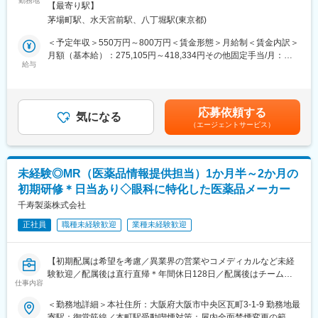
勤務地
■入社後の流れ：
町駅受動喫煙対策：敷地内喫煙可能場所あり＜勤務地詳細2＞全国
【最寄り駅】
■業務内容：
配属部署にてOJTを開始し、先輩社員との商談同行や引継ぎを通
住所：全国 受動喫煙対策：敷地内全面禁煙変更の範囲：会社の定
茅場町駅、水天宮前駅、八丁堀駅(東京都)
・MR職務の担当エリアにおいて当社製品の新規口座開設ならびに
じて、担当顧客や営業活動について理解を深めていただきます。
める事業所
シェアの拡大を目指す
独り立ちの時期は一律ではなく、習熟度や経験に応じて判断する
＜予定年収＞550万円～800万円＜賃金形態＞月給制＜賃金内訳＞
・販売目標を達成させるために卸との協業を推進する
ため、安心して業務に取り組める環境です。
月額（基本給）：275,105円～418,334円その他固定手当/月：
・担当エリア内のKOLを育成し、その地区における波及効果を目
給与
40,000円固定残業手当/月：143,229円～208,333円（固定残業時
指す
■評価制度について：
間40時間0分/月）超過した時間外労働の残業手当は追加支給＜月
・販売目標を達成させるために的確なイベントの企画と運営を実
担当顧客ごとに設定された目標（売上、利益）をもとに既存先や
給＞458,334円～666,667円（一律手当を含む）＜昇給有無＞有＜
践する
新規先への営業活動を行っています。
残業手当＞有＜給与補足＞※年収は経験に応じて決定します。年収
応募依頼する
気になる
目標の達成状況は評価項目の一つですが、達成率以外に、取り組
には営業手当を含みます。※固定残業代は、時間外労働の有無に関
（エージェントサービス）
■採用背景：
み内容も踏まえて評価しています。
わらず40時間分が付きます。※別途営業日当支給（2,000円/日）賃
今後の更なる事業拡大に向けての採用になります。
会社全体としては、個人ごとに目標シートを作成し半期ごとにレ
金はあくまでも目安の金額であり、選考を通じて上下する可能性
ビューを行い役員との面談を実施しています。
があります。月給(月額)は固定手当を含めた表記です。
■当社の特徴：
未経験◎MR（医薬品情報提供担当）1か月半～2か月の
韓国セルトリオングループは、韓国株式市場KOSPIに上市してい
■組織構成：
初期研修＊日当あり◇眼科に特化した医薬品メーカー
るバイオ医薬品を開発・製造する企業の中で、常に時価総額が
12名(40歳～72歳)が在籍しています。
Top5のバイオ医薬品の開発及び製造技術に注力しているグループ
千寿製薬株式会社
部署や役職を問わず意見や提案が活発な社風です。新しいことへ
です。
の挑戦を歓迎し、一人ひとりが主体的にチャレンジできる環境づ
正社員
職種未経験歓迎
業種未経験歓迎
当社は、セルトリオングループで開発及び製造しているバイオシ
くりを大切にしています。
ミラー＊を含めたバイオ医薬品を日本で販売するため、セルトリ
また、仕事とプライベートの両立を支援し、ワークライフバラン
オングループの日本法人として2014年に設立され、現在、4製品
スを重視した働きやすい職場づくりに努めています。
【初期配属は希望を考慮／異業界の営業やコメディカルなど未経
を販売しており、今後もパイプラインを拡大していきます。
験歓迎／配属後は直行直帰＊年間休日128日／配属後はチーム制
変更の範囲：会社の定める業務
仕事内容
で助け合う風土／社宅あり】
今後の更なる事業拡大に向け、ご自身の経験やノウハウを発揮頂
＜勤務地詳細＞本社住所：大阪府大阪市中央区瓦町3-1-9 勤務地最
きながら、会社・個人共に成長して行くメンバーを今回募集致し
■職務内容：
寄駅：御堂筋線／本町駅受動喫煙対策：屋内全面禁煙変更の範