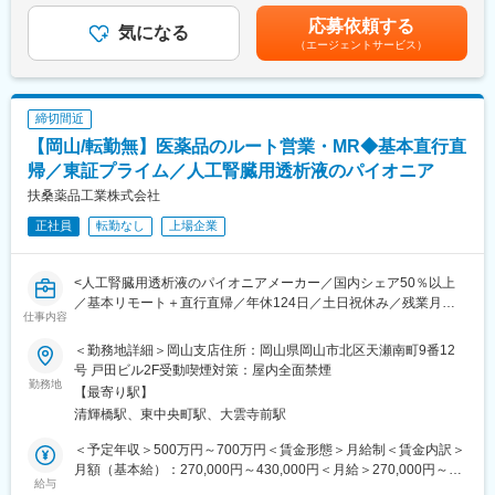
※入社後はOJTで仕事を教えていきますので、ご安心くださいま
バウンド需要の増加を背景にOTC業界は拡大傾向にあります。日
給賃金はあくまでも目安の金額であり、選考を通じて上下する可
応募依頼する
せ。
気になる
本の国民医療費の負担増加による財政逼迫への対応策の一つとし
能性があります。月給(月額)は固定手当を含めた表記です。
（エージェントサービス）
て、OTC医薬品によるセルフメディケーションの普及拡大が求め
■組織構成：
られており、成長可能性があります。世界市場としては医療保険
現在、本ポジションには幅広い年代の社員が活躍しております。
制度が整っていない新興国を中心に安価なOTC医薬品へのニーズ
中途入社者も在籍しており、すぐに馴染みやすい風土がありま
が高くあるため、海外市場への積極的な投資も必要となっていま
締切間近
す。
す。
【岡山/転勤無】医薬品のルート営業・MR◆基本直行直
■当社の特徴：
帰／東証プライム／人工腎臓用透析液のパイオニア
変更の範囲：会社の定める業務
（1）1883年に水飴製造からスタートした当社は、独創的な研究
扶桑薬品工業株式会社
に取り組む研究開発型企業として歩み続け、バイオテクノロジー
正社員
転勤なし
上場企業
や機能性色素の技術をベースに幅広い分野で事業を展開していま
す。2012年にNAGASEグループの一員となり、情報収集や市場開
拓、販売、物流等、商社・長瀬産業が有する幅広い機能のバック
<人工腎臓用透析液のパイオニアメーカー／国内シェア50％以上
アップを得て、世界へ進出しています。更に今後NAGASEグルー
／基本リモート＋直行直帰／年休124日／土日祝休み／残業月平
プ各社とのシナジーを発揮し、環境やエネルギー等の新たな分野
仕事内容
均15時間／住宅手当や家族手当など福利厚生も充実／離職率低>
へも踏み出したいと考えています。
■職務内容：
（2）当社を特徴付けている酵素、微生物、糖質、色素に関する技
＜勤務地詳細＞岡山支店住所：岡山県岡山市北区天瀬南町9番12
人工腎臓用透析液などを中心とした、医薬品メーカーである当社
術の研究開発を一層深化させ、様々な分野でイノベーションを起
号 戸田ビル2F受動喫煙対策：屋内全面禁煙
での営業職をお任せします。総合病院の腎臓内科、泌尿器系内科
勤務地
こし続けるオンリーワン企業となる事を目指しています。また、
【最寄り駅】
や個人病院、血液透析室、ICU等を対象に医薬品情報を提供し、
「誠実に正道を歩む」というNAGASEグループの理念の下、世界
清輝橋駅、東中央町駅、大雲寺前駅
導入を勧めます。医師や臨床工学技士・看護師と信頼を築きなが
の顧客に真に価値ある製品を供給し岡山をベースにグローバルに
ら、製品の特徴をアピールしていただきます。
事業を展開しています。
＜予定年収＞500万円～700万円＜賃金形態＞月給制＜賃金内訳＞
月額（基本給）：270,000円～430,000円＜月給＞270,000円～
■働き方魅力：
給与
変更の範囲：会社の定める業務
430,000円＜昇給有無＞有＜残業手当＞有＜給与補足＞■賞与実