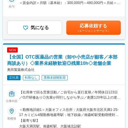
販売、自己組織化ペプチドを用いた止血材の開発など、最先端技
＜賃金内訳＞月額（基本給）：300,000円～480,000円＜月給＞
＜具体的な業務内容＞
給与
術を駆使して「人々の健康への願い」に貢献しています。
300,000円～480,000円＜昇給有無＞有＜残業手当＞無＜給与補足
・医療施設への直接営業及び特約店との連携（拡販策の立案と実
＞※上記は参考給与となり、詳細は経験、能力等を踏まえて決定し
行、引き合い管理）による販売促進活動
■当社の特徴：
ます。賃金はあくまでも目安の金額であり、選考を通じて上下す
・実機によるデモンストレーション、学会展示等による受注拡大
当社は国内でいち早く「人工腎臓灌流原液」の販売を開始しまし
る可能性があります。月給(月額)は固定手当を含めた表記です。
応募依頼する
活動
気になる
た。現在、透析療法は驚異的な発展普及を遂げ、需要も高まって
（エージェントサービス）
・顧客等からの製品等情報収集や顧客への製品等情報伝達
います。
また当社は、研究開発センターを中心に国内外の大学や研究機関
＜担当顧客＞
との強力な連携によりバイオ技術をも駆使した新しい医療ニーズ
大規模病院、地域中核病院、クリニック など
に対応した、より良い製品の創出に努めています。
NEW
主なカウンターパート：医師、臨床検査技師、看護師
【全国】OTC医薬品の営業（卸や小売店が顧客／本部
※病院内の検査室・検査センターが中心となります。
※1人あたり50～100施設程度を担当する想定です。
商談あり）◇業界未経験歓迎◎残業10h◇老舗企業
奥田製薬株式会社
＜担当エリア＞
正社員
転勤なし
業種未経験歓迎
広島県メインまたは、中四国エリア
※近県にも出張の可能性があります
【社用車で回る営業活動／ご自宅から直行直帰／年間休日123日
＜取り扱い製品例＞
／OJT研修あり◎先輩が同行しながら学ぶ／創業120年以上の老舗
◎アレルギー検査機器・試薬「ドロップスクリーン」
仕事内容
安定医薬品メーカー】
これまで検査センターに外注していたアレルギー検査を、病院内
で簡便に実施できる自社製品です。患者様への負担も軽く、外注
＜勤務地詳細1＞大阪オフィス住所：大阪府大阪市北区天満1-25-
■業務内容：
検査から院内検査へのシフトチェンジできる、非常に提案価値の
17 カミビル4階勤務地最寄駅：地下鉄線／南森町駅受動喫煙対
医薬品卸やドラッグストア本部に対し、OTC医薬品の新商品提案
勤務地
高い商材です。
策：敷地内全面禁煙＜勤務地詳細2＞全国住所：自宅から直行直帰
【最寄り駅】
や販売促進施策の企画・提案営業をお任せします。
です 受動喫煙対策：屋内全面禁煙変更の範囲：無
大阪天満宮駅、南森町駅、大阪城北詰駅