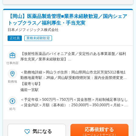
や機能性色素の技術をベースに幅広い分野で事業を展開していま
ています。
す。2012年にNAGASEグループの一員となり、情報収集や市場開
拓、販売、物流等、商社・長瀬産業が有する幅広い機能のバック
変更の範囲：会社の定める業務
【岡山】医薬品製造管理■業界未経験歓迎／国内シェア
アップを得て、世界へ進出しています。更に今後NAGASEグルー
トップクラス／福利厚生・手当充実
プ各社とのシナジーを発揮し、環境やエネルギー等の新たな分野
へも踏み出したいと考えられています。
日本メジフィジックス株式会社
（2）当社を特徴付けている酵素、微生物、糖質、色素に関する技
正社員
業種未経験歓迎
術の研究開発を一層深化させ、様々な分野でイノベーションを起
こし続けるオンリーワン企業となる事を目指しています。また、
「誠実に正道を歩む」というNAGASEグループの理念の下、世界
【放射性医薬品のパイオニア企業／安定性のある事業基盤／福利
の顧客に真に価値ある製品を供給し岡山をベースにグローバルに
厚生充実／業界未経験歓迎】
事業を展開しています。
仕事内容
■職務内容
＜勤務地詳細＞岡山ラボ住所：岡山県岡山市北区芳賀5312番地1
変更の範囲：会社の定める業務
ご入社後はOJT形式で先輩社員が付き添いながら機械操作や医薬
勤務地最寄駅：JR線／岡山駅受動喫煙対策：屋内全面禁煙変更の
品製造業務をレクチャー致します。
勤務地
範囲：会社の定める事業所
【最寄り駅】
備前一宮駅
・放射性医薬品の製造（製造作業だけでなく管理業務、開発業務
を含む）
＜予定年収＞500万円～750万円＜賃金形態＞月給制補足事項なし
・製造管理（文書管理・データとりまとめ・作業者教育・管理報
＜賃金内訳＞月額（基本給）：250,000円～350,000円＜月給＞
告書の作成等）
給与
250,000円～350,000円＜昇給有無＞有＜残業手当＞有＜給与補足
・製造実験
＞※上記年収は各種手当込みの年収となります。■季節賞与：年2
・治験薬製造管理 等
回（7月、12月）■業績賞与：年1回（3月）※会社業績及び個人業
績のターゲット100％達成の場合支給■昇給：年1回賃金はあくま
応募依頼する
■働き方補足：
気になる
でも目安の金額であり、選考を通じて上下する可能性がありま
（エージェントサービス）
下記いずれかパターンの勤務時間で1勤務1週間ごと（1シフト/1週