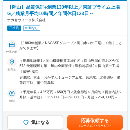
事業を展開しています。
～7:15、22:15～6:45、2:00～10:30、3:15～11:45、19:30～
【岡山】品質保証※創業130年以上／東証プライム上場
4:00、5:45～14:15、7:00～15:30、1:30～10:00、4:00～12:30、
変更の範囲：会社の定める業務
G／残業月平均10時間／年間休日123日～
0:15～8:45、17:00～1:30、6:30～15:00
※シフトに関する補足事項
ナガセヴィータ株式会社
出荷時間/作業内容の変更に伴い、業務上シフトがごくまれに変更
正社員
転勤なし
となる場合があります。
■やりがい：
【1883年創業／NAGASEグループ／岡山市内の工場にて働くこと
出荷された薬は、その日の内に患者さんに投与され検査が行われ
ができます】
ます。その検査結果は癌の早期発見につながり、治療方針の決定
仕事内容
・製造所における品質保証業務、または、医薬品製造所における
に大きな影響を及ぼします。質の高い製品を作ることができれ
統括業務（医薬品製造管理者）をご担当いただきます。
＜勤務地詳細1＞岡山機能糖質工場住所：岡山県岡山市北区今保
ば、より多くの方が救われることになる、大きなやりがいを感じ
578 受動喫煙対策：屋内全面禁煙＜勤務地詳細2＞岡山第一工場
られる仕事です。
■業務概要：
勤務地
桑野作業場住所：岡山県岡山市中区桑野525-113 受動喫煙対策：
【最寄り駅】
・ISO9001/FSSC22000等に沿った品質活動の確認、運用の改善
屋内全面禁煙＜勤務地詳細3＞藤田製剤工場住所：岡山県岡山市南
■当社について：
庭瀬駅、東山・おかでんミュージアム駅、妹尾駅、北長瀬駅、備
・食品・化粧品・医薬品原料等の品質保証業務
区藤田564-230 受動喫煙対策：屋内全面禁煙変更の範囲：会社の
主な事業分野であるSPECT・PETと呼ばれる核医学検査は、生体
前西市駅、備中箕島駅
・監査対応（顧客監査、内部監査・行政監査等）
定める事業所
内の微妙な変化を捉えて画像化する「分子イメージング」という
・クレーム対応
＜予定年収＞425万円～650万円＜賃金形態＞月給制＜賃金内訳＞
技術であり、医療課題の克服に幅広く力を発揮できる可能性があ
・製品仕様書・規格書等、品質関連書類の作成、作成に係る関連
月額（基本給）：259,000円～396,000円＜月給＞259,000円～
ります。特にPET検査はがん診療に必要不可欠なツールとなりま
部署との調整
給与
396,000円＜昇給有無＞有＜残業手当＞有＜給与補足＞※給与詳細
したが、当社は2005年に国内初のPET検査用放射性医薬品の承認
・薬機法関連法規に基づく運用及びその確認
は、経験・スキル等を考慮し決定します。■賞与：年2回（夏季・
を取得し、現在は全国11か所の製造拠点のもと安定供給体制を整
冬季）※過去実績4.442ヶ月■給与改定：年1回■残業代：別途全額
えております。また、研究開発型製薬企業として新製品開発、製
■当社の特徴：
支給賃金はあくまでも目安の金額であり、選考を通じて上下する
品群の充実に取り組んでおり、放射性医薬品の製造・供給で培わ
応募依頼する
（1）1883年に水飴製造からスタートした当社は、独創的な研究
気になる
可能性があります。月給(月額)は固定手当を含めた表記です。
れた技術と経験を生かし、非臨床・臨床のステージでPETイメー
（エージェントサービス）
に取り組む研究開発型企業として歩み続け、バイオテクノロジー
ジングを創薬活動のツールとして活用頂くための受託事業も行っ