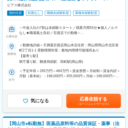
放射性医薬品の製造、品質試験、製造から出荷までの管理をお任
ピアス株式会社
せします。
契約社員
転勤なし
職種未経験歓迎
業種未経験歓迎
出荷された薬は、その日のうちに患者さんに投与され検査が行わ
れます。その検査結果は癌の早期発見につながり、迅速な治療方
針の決定に影響を及ぼします。質の高い製品を作ることでより多
～中途入社の7割は未経験スタート／残業月間55分★個人ノルマ
くの方が救われることになる、やりがいのある仕事です。
なし★職場風土良好／百貨店での勤務～
仕事内容
※入社日：【9/16】可能な方が対象の求人です。
■勤務時間帯について
＜勤務地詳細＞天満屋百貨店岡山本店住所：岡山県岡山市北区表
入社してから3年目までは2:00～または 8:45～の2パターンとなり
■カバーマークについて
町2丁目1-1 受動喫煙対策：敷地内喫煙可能場所あり
4年目以降は、下記いずれかの勤務時間で1勤務1週間ごとのロー
カバーマークは、「ハトムギ化粧水」「OPERA」「デジャヴュ」
勤務地
テーション勤務となります。※夜勤が多い環境ですが、夜勤手当が
【最寄り駅】
などのヒット商品を展開する国内大手美容メーカー「ピアスグル
支給されます。
県庁通り駅、郵便局前駅、田町駅(岡山県)
ープ」のブランドで、全国の百貨店に店舗を展開しています。
・8:45～17:15・11:00～19:30・20:30～5:00・21:00～5:30・
ファンデーションのエキスパートブランドとして、ファンデーシ
＜予定年収＞295万円～484万円＜賃金形態＞月給制＜賃金内訳＞
22:45～7:15・22:15～6:45・2:00～10:30・3:15～ 11:45・19:30
ョン・スキンケア・ポイントメイクアップ製品などラインナップ
月額（基本給）：198,000円～355,000円＜月給＞198,000円～
～4:00・5:45～14:15・7:00～15:30・1:30～10:00・4:00～
も豊富。
給与
355,000円＜昇給有無＞有＜残業手当＞有＜給与補足＞■昇給：年
12:30・0:15～8:45・17:00～1:30・6:30～ 15:00
カウンセリングを通してお客様のお悩みやニーズに寄り添い、喜
1回（4月）■基本賞与：毎月のお給料で分割支給されます（まと
んでいただけた時は大きなやりがいを感じられます。
めて年2回受取りへ変更も可能です）■業績賞与：年2回（昨年支
■キャリアパスなど
給額43万円）■特別賞与：年1回（昨年支給額15万円）※業績賞与
将来的には、リーダーとしてチームを牽引するなどマネジメント
応募依頼する
■仕事内容
気になる
と特別賞与は業績状況による■モデル年収：チーフ（5年目）407
を担って頂けることを期待してます。また、資格取得支援や個々
（エージェントサービス）
メイクアップやスキンケア、美容サービスに関するカウンセリン
万円賃金はあくまでも目安の金額であり、選考を通じて上下する
の経験や強み弱みを振り返り、本人の適性や意欲、キャリア選好
グやタッチアップ、アドバイスを行うお仕事です。
可能性があります。月給(月額)は固定手当を含めた表記です。
等を踏まえ、キャリアプランを一緒に形成し、個々のキャリアプ
ランに合わせた環境を提供する制度もあります。
■職場環境
【岡山市※転勤無】医薬品原料等の品質保証・薬事（法
・当社には“自分以外はすべてお客様“という考えが浸透し、年齢や