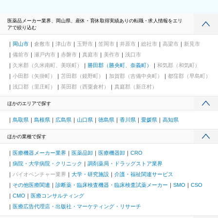
医薬品メーカー業界、岡山県、産休・育休取得実績ありの転職・求人情報をエリ
アで絞り込む
岡山市
倉敷市
津山市
玉野市
笠岡市
井原市
総社市
高梁市
新見市
備前市
瀬戸内市
赤磐市
真庭市
美作市
浅口市
久米郡（久米南町、美咲町）
勝田郡（勝央町、奈義町）
和気郡（和気町）
小田郡（矢掛町）
苫田郡（鏡野町）
加賀郡（吉備中央町）
都窪郡（早島町）
浅口郡（里庄町）
英田郡（西粟倉村）
真庭郡（新庄村）
ほかのエリアで探す
鳥取県
島根県
広島県
山口県
徳島県
香川県
愛媛県
高知県
ほかの業種で探す
医療機器メーカー業界
医薬品卸
医療機器卸
CRO
病院・大学病院・クリニック
調剤薬局・ドラッグストア業界
バイオベンチャー業界
大学・研究施設
介護・福祉関連サービス
その他医療関連
診断薬・臨床検査機器・臨床検査試薬メーカー
SMO
CSO
CMO
医療コンサルティング
医療広告代理店・出版社・マーケティング・リサーチ