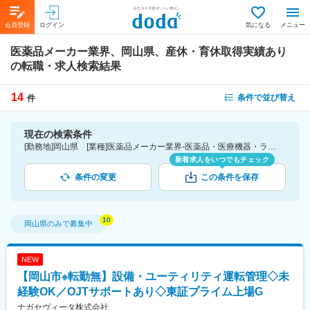
会員登録
ログイン
気になる
メニュー
医薬品メーカー業界、岡山県、産休・育休取得実績あり
の転職・求人検索結果
14
条件で並び替え
件
現在の検索条件
[勤務地]岡山県 [業種]医薬品メーカー業界-医薬品・医療機器・ライフサイエンス・医療系サービス [詳細条件](休日・働き方)産休・育休取得実績あり
新着求人をいつでもチェック
条件の変更
この条件を保存
岡山県
のみで募集中
NEW
【岡山市※転勤無】設備・ユーティリティ運転管理◇未
経験OK／OJTサポートあり◇東証プライム上場G
ナガセヴィータ株式会社