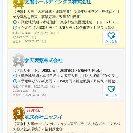
太陽ホールディングス株式会社
■研修体制：
＜入社後＞
【池袋】人事（人材育成・組織開発）◇高年収水準／半導体に不可
大阪本社にて、1か月半～2か月間の初期研修を行います。
欠な製品を販売・事業好調／残業20h程度
＜勤務地詳細＞本社住所：東京都豊島区西池袋一丁目11-1 メトロポリタンプラザビル16F勤務地最寄駅：各線／池袋駅受動喫煙対策：屋内全面禁煙変更の範囲：会社の定める事業所（リモートワーク含む）
＜配属後＞
＜予定年収＞680万円～1,070万円＜賃金形態＞月給制＜賃金内訳＞月額（基本給）：335,000円～530,000円＜月給＞335,000円～530,000円＜昇給有無＞有＜残業手当＞有＜給与補足＞※年収概算には想定残業時間20時間分を含む・2025年度 全社平均残業時間：20時間・残業代全額支給（管理監督職については対象外)・賞与6か月分（2025年度実績）賃金はあくまでも目安の金額であり、選考を通じて上下する可能性があります。月給(月額)は固定手当を含めた表記です。
・先輩社員がOJTでサポートします。チーム制となっており、1グ
掲載予定期間：
2026/7/27（月）
〜
ループ8名程度、日常的にもチームメンバーと助け合える風土で
2026/10/25（日）
す。
気になる
更新日：
2026/7/27（月）
・月2回程度はグループ内MTGがあり、情報交換や製品に関する
情報などをキャッチアップする機会があります。
・MR教育の専門部署があり、定期的に階層別研修、MR向けの研
参天製薬株式会社
修もあり、配属後も着実にスキルアップしていける環境です。
【フルリモート】Digital & IT Business Partner(社内SE)
■勤務地について：
＜勤務地詳細＞本社住所：大阪府大阪市北区大深町4-20 グランフロント大阪タワーA25F勤務地最寄駅：JR各線／大阪駅受動喫煙対策：屋内全面禁煙変更の範囲：会社の定める事業所（リモートワーク含む）
・初期配属地はご希望を考慮し検討いたします。
＜予定年収＞740万円～1,050万円＜賃金形態＞月給制＜賃金内訳＞月額（基本給）：540,000円～770,000円＜月給＞540,000円～770,000円＜昇給有無＞有＜残業手当＞有＜給与補足＞※経験・能力等を考慮の上、当社規定により決定します。■賞与：年1回支給■基本給改定：年1回（4月）賃金はあくまでも目安の金額であり、選考を通じて上下する可能性があります。月給(月額)は固定手当を含めた表記です。
（京都府、東京都、青森県、愛知県、岐阜県いずれかのエリアで
掲載予定期間：
2026/7/23（木）
〜
は優先的に採用を行っております）
2026/10/21（水）
・配属後は自宅を起点に直行直帰型の勤務となりますが、各エリ
気になる
更新日：
2026/7/23（木）
アに支店やサテライトオフィスがあるため、会議等やオフィスワ
ーク時に利用ができます。
締切間近
■働き方：
株式会社ニッスイ
・土日祝休み／年間休日128日
【東京】人事/オープンポジション ※東証プライム上場／キャリアパ
・有給休暇取得率：79.8％（2025年度）
ス◎／就業環境◎／福利厚生◎
・「くるみん」「えるぼし」取得