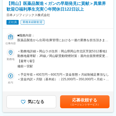
3）本社で人事・製品プロモーション・マーケティングなどに携わ
【岡山】医薬品製造＜ガンの早期発見に貢献＞異業界
■配属組織
れるチャンスもあります
歓迎◎福利厚生充実◇年間休日122日以上
品質保証部門（35名）
中途入社の方も多く馴染みやすい環境です。
日本メジフィジックス株式会社
■就業環境：
・当社製品を特別価格で購入可能。働きながら自身も美しくなれ
正社員
業種未経験歓迎
■福利厚生、働き方
ます！
年間休日123日、土日祝休み、転勤なし。岡山で腰を据えて働け
・奨学金代理返済制度あり
ます。
■職務内容：
独身寮や、NAGASEグループの福利厚生も利用可能です。
医薬品製造から出荷/在庫管理における一連の業務を担当頂きま
勤務地は岡山内の三つの工場からいずれかにて配属します。
仕事内容
す。ご入社後はOJT形式で先輩社員が付き添いながら機械操作や
医薬品製造業務をレクチャーします。
＜勤務地詳細＞岡山ラボ住所：岡山県岡山市北区芳賀5312番地1
■当社の特徴
勤務地最寄駅：JR線／岡山駅受動喫煙対策：屋内全面禁煙変更の
（1）1883年に水飴製造からスタートした当社は、独創的な研究
■職務詳細
勤務地
範囲：会社の定める事業所
に取り組む研究開発型企業として歩み続け、バイオテクノロジー
【最寄り駅】
・医薬品原料生成のための機械（サイクロトロン）の操作、管理
や機能性色素の技術をベースに幅広い分野で事業を展開していま
備前一宮駅
・医薬品原料を合成装置にて製剤化（合成装置を用いた合成操作
す。2012年にNAGASEグループの一員となり、情報収集や市場開
と調整）
＜予定年収＞400万円～600万円＜賃金形態＞月給制補足事項なし
拓、販売、物流等、商社・長瀬産業が有する幅広い機能のバック
・出荷のための包装及び梱包
＜賃金内訳＞月額（基本給）：225,000円～350,000円＜月給＞
アップを得て、世界へ進出しています。更に今後NAGASEグルー
・生産業務にかかる文書作成
給与
225,000円～350,000円＜昇給有無＞有＜残業手当＞有＜給与補足
プ各社とのシナジーを発揮し、環境やエネルギー等の新たな分野
・生産工程や生産業務の効率化、改良改善活動
＞※上記年収は各種手当込みの年収となります。■季節賞与：年2
へも踏み出したいと考えられています。
・製造所の管理（各種試薬や備品等の管理）
回（7月、12月）■業績賞与：年1回（3月）※会社業績及び個人業
（2）当社を特徴付けている酵素、微生物、糖質、色素に関する技
績のターゲット100％達成の場合支給■昇給：年1回賃金はあくま
術の研究開発を一層深化させ、様々な分野でイノベーションを起
応募依頼する
■働き方補足：
気になる
でも目安の金額であり、選考を通じて上下する可能性がありま
こし続けるオンリーワン企業となる事を目指しています。また、
（エージェントサービス）
下記いずれかパターンの勤務時間で1勤務1週間ごと（1シフト/1週
す。月給(月額)は固定手当を含めた表記です。
「誠実に正道を歩む」というNAGASEグループの理念の下、世界
間単位）のローテーション勤務となります。
の顧客に真に価値ある製品を供給し岡山をベースにグローバルに
8:45～17:15、11:00～19:30、20:30～5:00、21:00～5:30、22:45