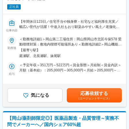
正社員
【年間休日123日／住宅手当や独身寮・社宅など福利厚生充実／
幅広い世代が活躍！中途入社もおり馴染みやすい風土／老舗化学
仕事内容
メーカー】
＜勤務地詳細1＞岡山第二工場住所：岡山県岡山市北区今保578 受
・工場関係の排水運転業務(・監視業務・薬剤補充・脱水機調整・
動喫煙対策：敷地内喫煙可能場所あり＜勤務地詳細2＞岡山機能糖
pH管理（廃薬液処分）・各計器校正、確認・資材受取、現場搬入)
勤務地
質工場住所：岡山市北区今保578 受動喫煙対策：敷地内喫煙可能
【最寄り駅】
・ボイラー運転業務(・ボイラー監視業務・軟水装置再生、薬剤補
場所あり変更の範囲：無
庭瀬駅、北長瀬駅、妹尾駅
充・現場点検、確認※遠隔改造でも点検義務有)
・変電所業務(・常駐監視業務・特高変電所点検・場内変電設備点
＜予定年収＞351万円～522万円＜賃金形態＞月給制＜賃金内訳＞
検・力率監視操作・特高変電所操作)
月額（基本給）：205,000円～305,000円＜月給＞205,000円～
・ユーティリティ管理(・今保全体まとめ（経理報告）・第二工場
給与
305,000円＜昇給有無＞有＜残業手当＞有＜給与補足＞※給与詳細
側エネルギー管理・原動ユーティリティまとめ・現場メーター検
は、経験・スキル等を考慮し決定します。■賞与：年2回（夏季・
診)
冬季）※過去実績5.122ヶ月■給与改定：年1回■残業代：別途全額
・書類業務（・大気汚染関係・排水運転まとめ・原動関連官庁申
支給賃金はあくまでも目安の金額であり、選考を通じて上下する
応募依頼する
請業務・環境測定・手順書作成、改訂・提案、５Ｓ、ＨＨＫ）
気になる
可能性があります。月給(月額)は固定手当を含めた表記です。
（エージェントサービス）
■当社の特徴：
（1）1883年に水飴製造からスタートした当社は、独創的な研究
に取り組む研究開発型企業として歩み続け、バイオテクノロジー
【岡山/薬剤師限定◎】医薬品製造・品質管理～実務不
や機能性色素の技術をベースに幅広い分野で事業を展開していま
問でメーカーへ／国内シェア60%超
す。2012年にNAGASEグループの一員となり、情報収集や市場開