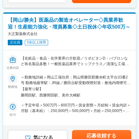
す。月給(月額)は固定手当を含めた表記です。
間単位）のローテーション勤務となります。
・8:45～17:15、11:00～19:30、20:30～翌5:00、21:00～翌
5:30、22:45～翌7:15、22:15～翌6:45、2:00～10:30、3:15～
【岡山/勝央】医薬品の製造オペレーター◇異業界歓
11:45、19:30～翌4:00、5:45～14:15、7:00～15:30、1:30～
迎！生産能力強化・増員募集◇土日祝休◇年収500万～
10:00、4:00～12:30、0:15～8:45、17:00～翌1:30、6:30～15:00
※シフトに関する補足事項
大正製薬株式会社
出荷時間/作業内容の変更に伴い、業務上シフトがごくまれに変更
正社員
5名以上採用
となる場合がございます。
■キャリアパスなど：
【化粧品・食品・化学業界の方歓迎／リポビタンD・パブロンな
将来的には、リーダーとしてチーム体制を構築するなどマネジメ
ど有名製品多数！一般医薬品業界でトップクラス／清潔な工場／
ントを担って頂けることを期待しております。また、資格取得支
仕事内容
長く働く環境整う】
援や個々の経験や強み弱みを振り返り、本人の適性や意欲、キャ
＜勤務地詳細＞岡山工場住所：岡山県勝田郡勝央町太平台33番2
リア選好等を踏まえ、キャリアプランを一緒に形成し、個々のキ
【はじめに】
号 勤務地最寄駅：JR線／勝田台駅受動喫煙対策：敷地内喫煙可能
ャリアプランに合わせた環境を提供する制度もあります。
医薬品の製造スタッフを募集します。医薬品の生産能力の増強お
勤務地
場所あり変更の範囲：会社の定める事業所
【最寄り駅】
よび、将来の製造現場のリーダー強化のための募集です。化粧
■やりがい：
勝間田駅、西勝間田駅、美作大崎駅
品・食品・ケミカルなど、医薬品業界未経験の方も含め、幅広く
出荷された薬は、その日の内に患者さんに投与され検査が行われ
募集しております。
＜予定年収＞500万円～800万円＜賃金形態＞月給制＜賃金内訳＞
ます。その検査結果は癌の早期発見につながり、治療方針の決定
月額（基本給）：250,000円～500,000円＜月給＞250,000円～
に大きな影響を及ぼします。質の高い製品を作ることができれ
【業務内容】
給与
500,000円＜昇給有無＞有＜残業手当＞有＜給与補足＞※年収は前
ば、より多くの方が救われることになる、大きなやりがいを感じ
■医薬品製造における各種製造設備のオペレーション業務
職・経験を考慮のうえ、規定に基づいて決定します。■昇給：年1
られる仕事です。
■製造設備、製造補助設備（動力設備等）の保守保全
回（4月）■賞与：年2回※業績等の理由により変動賃金はあくまで
■GMP関連の書類作成及び整備
も目安の金額であり、選考を通じて上下する可能性があります。
■当社について：
応募依頼する
■業務効率化を目的とした製造手順や作業環境の改善活動
気になる
月給(月額)は固定手当を含めた表記です。