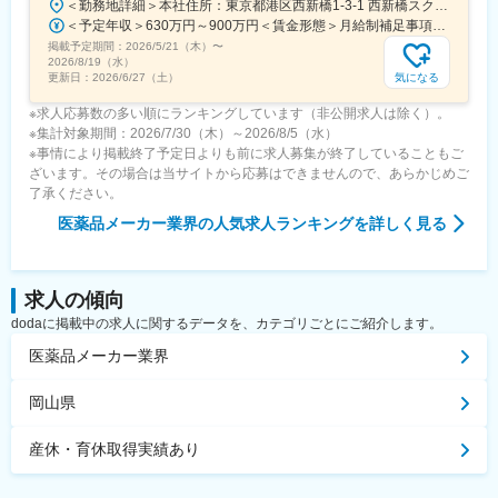
＜勤務地詳細＞本社住所：東京都港区西新橋1-3-1 西新橋スクエア勤務地最寄駅：東京メトロ線／内幸町駅受動喫煙対策：屋内全面禁煙変更の範囲：会社の定める事業所（リモートワーク含む）
＜予定年収＞630万円～900万円＜賃金形態＞月給制補足事項なし＜賃金内訳＞月額（基本給）：330,000円～448,000円＜月給＞330,000円～448,000円＜昇給有無＞有＜残業手当＞有＜給与補足＞※給与詳細は、経験・経歴を考慮のうえ、決定します。■賞与：年2回（6月・12月）※2026年 度見込（ 6.0ヶ月）※時間外、法定外休日勤務をした場合は30%の割増手当支給法定休日勤務の場合は、35%の割増手当支給賃金はあくまでも目安の金額であり、選考を通じて上下する可能性があります。月給(月額)は固定手当を含めた表記です。
■各種手当・福利厚生：
掲載予定期間：
2026/5/21（木）
〜
・社宅制度あり（適用条件あり・入社から7年間まで適用）
2026/8/19（水）
・日当あり（別途支給）
気になる
更新日：
2026/6/27（土）
※求人応募数の多い順にランキングしています（非公開求人は除く）。
変更の範囲：会社の定める業務
※集計対象期間：2026/7/30（木）～2026/8/5（水）
※事情により掲載終了予定日よりも前に求人募集が終了していることもご
ざいます。その場合は当サイトから応募はできませんので、あらかじめご
了承ください。
医薬品メーカー業界
の人気求人ランキングを詳しく見る
求人の傾向
dodaに掲載中の求人に関するデータを、カテゴリごとにご紹介します。
医薬品メーカー業界
岡山県
産休・育休取得実績あり