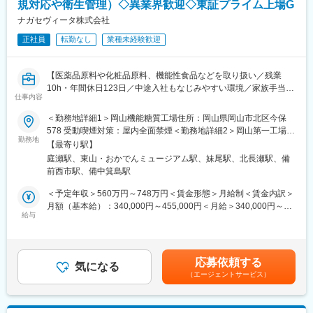
変更の範囲：会社の定める業務
規対応や衛生管理）◇異業界歓迎◇東証プライム上場G
役職に関係なく、スタッフがお互いに思いやりをもって働ける環
境です。
ナガセヴィータ株式会社
・年に一度表彰制度あり！ご自身の頑張りをしっかりと認めても
正社員
転勤なし
業種未経験歓迎
らえる環境です。
・個人ノルマはなく、チームで業務を進めるのが当社の特徴で
す。仲間と目標達成したときは大きなやりがいを感じられます！
【医薬品原料や化粧品原料、機能性食品などを取り扱い／残業
10h・年間休日123日／中途入社もなじみやすい環境／家族手当、
■ご入社後の流れ
仕事内容
住宅手当など福利厚生充実】
1.接客・美容基礎研修：Web6日間
＜勤務地詳細1＞岡山機能糖質工場住所：岡山県岡山市北区今保
2.ブランド研修：対面7日間（大阪へ出張）
■業務概要
578 受動喫煙対策：屋内全面禁煙＜勤務地詳細2＞岡山第一工場
3.店舗OJT
NAGASEグループのヘルスケア戦略の一環として機能しており、
勤務地
桑野作業場住所：岡山県岡山市中区桑野525-113 受動喫煙対策：
先輩の手つきを見せてもらいながら何度もタッチアップの練習を
【最寄り駅】
医薬品・機能性食品・化粧品原料の国内外における薬事申請や品
屋内全面禁煙＜勤務地詳細3＞藤田製剤工場住所：岡山県岡山市南
し、アドバイスしてもらえるので一人で悩むこともありません。
庭瀬駅、東山・おかでんミュージアム駅、妹尾駅、北長瀬駅、備
質保証を担っています。
区藤田564-230 受動喫煙対策：屋内全面禁煙変更の範囲：会社の
慣れるまでは接客は先輩と一緒に行ない、個人差はありますが早
前西市駅、備中箕島駅
医薬品添加剤（トレハロースなど）や医薬品原料の製造・販売に
定める事業所
い方だと入店1ヵ月程度で1人立ちとなります。
伴う薬事申請、CMC（化学・製造・品質管理）薬事、海外向けの
＜予定年収＞560万円～748万円＜賃金形態＞月給制＜賃金内訳＞
※その後も3年間にわたってメイクアップ・スキンケアに関する定
規制対応などを担当しています。
月額（基本給）：340,000円～455,000円＜月給＞340,000円～
期的な研修カリキュラムがあり、専門性を高めることができま
ご経験に応じた薬事担当業務をお任せします。
給与
455,000円＜昇給有無＞有＜残業手当＞有＜給与補足＞※給与詳細
す。
岡山には工場が三つあるため、必要に応じて工場へ出向いての対
は、経験・スキル等を考慮し決定します。■賞与：年2回（夏季・
応も頂きます
冬季）※過去実績4.442ヶ月■給与改定：年1回■残業代：別途全額
■豊富なキャリアパス
支給■各種手当：別途支給賃金はあくまでも目安の金額であり、選
大手美容メーカーだから実現できる！
応募依頼する
■具体的には
気になる
考を通じて上下する可能性があります。月給(月額)は固定手当を含
1）チーフ（店長）やエリアマネージャー、ブランド責任者のよう
（エージェントサービス）
・薬機法、食品衛生法等関連法規に基づく運用及びその確認
めた表記です。
なマネジメントを目指せます
・施設の衛生管理の確認、従事者への教育
2）ピアスグループ内の様々な美容ブランドへ異動して新たな職種
・行政・顧客の査察・監査対応
にチャレンジできます