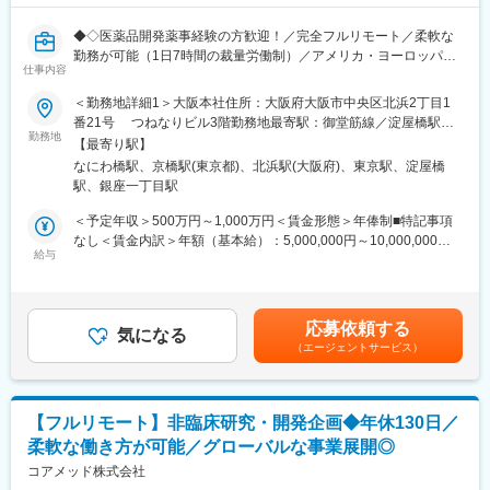
■教育体制：
◆◇医薬品開発薬事経験の方歓迎！／完全フルリモート／柔軟な
通常医薬品メーカー出身が会員である関西医薬協会に、当社は会
勤務が可能（1日7時間の裁量労働制）／アメリカ・ヨーロッパ企
員として登録しています。業界関連のセミナーにも参加すること
仕事内容
業と事業展開／医薬品の薬事戦略・開発戦略のコンサルティング
ができ、メーカーと同じレベルの業界知識とマーケット感をアッ
会社◆◇
＜勤務地詳細1＞大阪本社住所：大阪府大阪市中央区北浜2丁目1
プデートできる環境です。
番21号 つねなりビル3階勤務地最寄駅：御堂筋線／淀屋橋駅受
■業務内容：
勤務地
動喫煙対策：屋内全面禁煙＜勤務地詳細2＞東京支社住所：東京都
■働き方：
【最寄り駅】
医薬品開発における薬事戦略の立案・評価・助言を中心としたコ
千代田区丸の内1-11-1 パシフィックセンチュリープレイス丸の内
◎完全在宅勤務のため、拠点（東京・大阪）の近くにお住まいで
なにわ橋駅、京橋駅(東京都)、北浜駅(大阪府)、東京駅、淀屋橋
ンサルティング業務をお任せします。承認取得に向けた最適な戦
13階 受動喫煙対策：屋内全面禁煙変更の範囲：無
なくてもご就業いただけます。
駅、銀座一丁目駅
略を設計する上流ポジションです。
◎お昼休みの時間帯も自由なので、例えばお子様がおられる方の
＜予定年収＞500万円～1,000万円＜賃金形態＞年俸制■特記事項
場合、お子様の通院やご都合に合わせて業務時間を調整できま
・クライアントの基本戦略を踏まえた薬事戦略の立案
なし＜賃金内訳＞年額（基本給）：5,000,000円～10,000,000円
す。
・日米欧（MHLW／PMDA・FDA・EMA）を横断したグローバル
給与
＜月額＞416,666円～833,333円（12分割）＜昇給有無＞有＜残業
（自分の業務が終わるよう業務管理を行う必要はありますが、裁
薬事戦略の企画
手当＞無＜給与補足＞※前職でのご経験・年収を考慮の上決定致し
量の大きい働き方ができます）
・各種試験成績・申請資料の評価・分析
ます。■年収構成：年俸制となります。賃金はあくまでも目安の金
※現在、関東関西のほか、九州、中部、東北、海外在住の方もいま
・三極規制当局との事前相談を含むリエゾン業務および規制動向
額であり、選考を通じて上下する可能性があります。月給(月額)は
す。
応募依頼する
の調査・分析・アドバイス
気になる
固定手当を含めた表記です。
・会議や打ち合わせで必要な時は大阪・東京等へ出張（宿泊も伴
（エージェントサービス）
・新薬ライセンス導入時のデューデリジェンス対応
います）が発生します。
・承認取得に向けた各種申請業務、ガイダンス面談、規制対応全
※国内出張の頻度は1~3回/年です。（海外出張はほとんどありませ
般
ん。）
【フルリモート】非臨床研究・開発企画◆年休130日／
■業務の特徴：
■組織構成：
柔軟な働き方が可能／グローバルな事業展開◎
・プロジェクトは個人で完結させるのではなく、社内メンバーと
CMC担当11名（2名男性、9名女性）
連携しながら分担して推進しています。
コアメッド株式会社
30代～40代で構成されています。
・国内外の規制当局と関わりながら、国際基準での薬事戦略に携