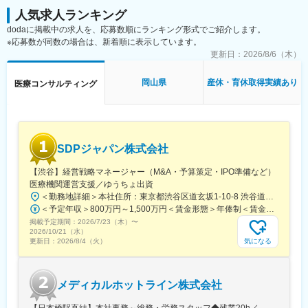
などの作成およびその助言
・会議や打ち合わせで必要な時は大阪・東京等へ出張（宿泊も伴
人気求人ランキング
・製造業認定、原薬登録等
います）が発生します。
dodaに掲載中の求人を、応募数順にランキング形式でご紹介します。
※国内出張の頻度は1~3回/年です。（海外出張はほとんどありませ
※応募数が同数の場合は、新着順に表示しています。
※クライアントは欧米製薬会社または外資系製薬会社がほとんどで
ん。）
す。
更新日：
2026/8/6（木）
※プロジェクトは一人で行うのではなく、現社員と共に分担し業務
■ワークライフバランス：
にあたっていただきます。
岡山県
産休・育休取得実績あり
医療コンサルティング
同社は、個人が最大限に能力を発揮できるよう働きやすい環境作
りに注力しております。男女問わず在宅勤務が可能です。また、
■教育体制：
女性社員も多く、産休・育休取得実績も豊富で9割以上の復職率を
通常医薬品メーカー出身が会員である関西医薬協会に、当社は会
誇っており、長期就業が可能な環境・福利厚生が整っています。
員として登録しています。業界関連のセミナーにも参加すること
ができ、メーカーと同じレベルの業界知識とマーケット感をアッ
変更の範囲：会社の定める業務
SDPジャパン株式会社
プデートできる環境です。
【渋谷】経営戦略マネージャー（M&A・予算策定・IPO準備など）
■働き方：
医療機関運営支援／ゆうちょ出資
◎完全在宅勤務のため、拠点（東京・大阪）の近くにお住まいで
＜勤務地詳細＞本社住所：東京都渋谷区道玄坂1-10-8 渋谷道玄坂東急ビル6F受動喫煙対策：屋内全面禁煙変更の範囲：会社の定める事業所
なくてもご就業いただけます。
＜予定年収＞800万円～1,500万円＜賃金形態＞年俸制＜賃金内訳＞年額（基本給）：8,000,000円～15,000,000円＜月額＞666,666円～1,250,000円（12分割）＜昇給有無＞有＜残業手当＞無賃金はあくまでも目安の金額であり、選考を通じて上下する可能性があります。月給(月額)は固定手当を含めた表記です。
◎お昼休みの時間帯も自由なので、例えばお子様がおられる方の
掲載予定期間：
2026/7/23（木）
〜
場合、お子様の通院やご都合に合わせて業務時間を調整できま
2026/10/21（水）
す。
気になる
更新日：
2026/8/4（火）
（自分の業務が終わるよう業務管理を行う必要はありますが、裁
量の大きい働き方ができます）
※現在、関東関西のほか、九州、中部、東北、海外在住の方もいま
メディカルホットライン株式会社
す。
・会議や打ち合わせで必要な時は大阪・東京等へ出張（宿泊も伴