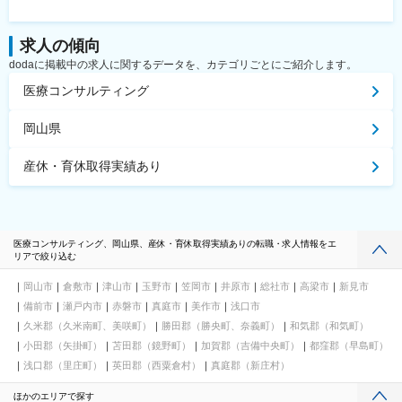
求人の傾向
dodaに掲載中の求人に関するデータを、カテゴリごとにご紹介します。
医療コンサルティング
岡山県
産休・育休取得実績あり
医療コンサルティング、岡山県、産休・育休取得実績ありの転職・求人情報をエ
リアで絞り込む
岡山市
倉敷市
津山市
玉野市
笠岡市
井原市
総社市
高梁市
新見市
備前市
瀬戸内市
赤磐市
真庭市
美作市
浅口市
久米郡（久米南町、美咲町）
勝田郡（勝央町、奈義町）
和気郡（和気町）
小田郡（矢掛町）
苫田郡（鏡野町）
加賀郡（吉備中央町）
都窪郡（早島町）
浅口郡（里庄町）
英田郡（西粟倉村）
真庭郡（新庄村）
ほかのエリアで探す