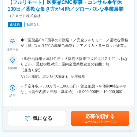
同社は、個人が最大限に能力を発揮できるよう働きやすい環境作
【フルリモート】医薬品CMC薬事・コンサル◆年休
・承認申請書（CTDを含む）
りに注力しております。男女問わず在宅勤務が可能です。また、
130日／柔軟な働き方が可能／グローバルな事業展開
・試験総括報告書（CSR） など
女性社員も多く、産休・育休取得実績も豊富で9割以上の復職率を
コアメッド株式会社
誇っており、長期就業が可能な環境・福利厚生が整っています。
■業務の特徴
正社員
転勤なし
・プロジェクトは個人単独ではなく、社内メンバーと連携しなが
変更の範囲：会社の定める業務
ら分担して推進しています。
・治験～承認申請まで幅広いフェーズに関わることで、医薬品開
◆◇医薬品CMC薬事の方歓迎！／完全フルリモート／柔軟な勤務
発全体を俯瞰できる経験を積むことができます。
が可能（1日7時間の裁量労働制）／アメリカ・ヨーロッパ企業と
仕事内容
事業展開／医薬品の薬事戦略・開発戦略のコンサルティング会社
■教育体制：
◆◇
＜勤務地詳細＞本社住所：大阪府大阪市中央区北浜2-1-21 つねな
通常医薬品メーカー出身が会員である関西医薬協会に、当社は会
りビル3F受動喫煙対策：屋内全面禁煙変更の範囲：無
員として登録しています。業界関連のセミナーにも参加すること
■仕事内容：
勤務地
ができ、メーカーと同じレベルの業界知識とマーケット感をアッ
【最寄り駅】
医薬品開発における理化学・製造・品質試験分野を中心に、CMC
プデートできる環境です。
なにわ橋駅、北浜駅(大阪府)、淀屋橋駅
領域のコンサルティング業務をお任せします。
新薬承認申請に向けた品質戦略の立案から資料作成・評価まで一
＜予定年収＞500万円～1,000万円＜賃金形態＞年俸制■特記事項
■働き方：
貫して関与し、医薬品開発の品質面を支える中核ポジションで
なし＜賃金内訳＞年額（基本給）：5,000,000円～10,000,000円
◎完全在宅勤務のため、拠点（東京・大阪）の近くにお住まいで
す。
給与
＜月額＞416,666円～833,333円（12分割）＜昇給有無＞有＜残業
なくてもご就業いただけます。
手当＞無＜給与補足＞※前職でのご経験・年収に応じて年収は考慮
◎お昼休みの時間帯も自由なので、例えばお子様がおられる方の
・新薬承認申請に際する品質規定に則した戦略企画・物理化学的
いたします。■年収構成：年俸制となります。賃金はあくまでも目
場合、お子様の通院やご都合に合わせて業務時間を調整できま
性質ならびに製造・品質管理に関する資料の整備・評価・助言・
安の金額であり、選考を通じて上下する可能性があります。月給
す。
応募依頼する
企画の設定
気になる
(月額)は固定手当を含めた表記です。
（自分の業務が終わるよう業務管理を行う必要はありますが、裁
（エージェントサービス）
・試験方法に関する資料の評価・助言
量の大きい働き方ができます）
・安定性試験に関する資料の評価・助言
※現在、関東関西のほか、九州、中部、東北、海外在住の方もいま
・治験薬概要書・治験実施計画書・申請書類（CTD-MODULE3）
す。