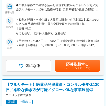
オングループの日本法人として2014年に設立され、現在、4製品
◆◇製薬業界での経験を活かし職種未経験からチャレンジ可／完
を販売しており、今後もパイプラインを拡大していきます。
全フルリモート／柔軟な勤務が可能（1日7時間の裁量労働制）／
仕事内容
アメリカ・ヨーロッパ企業と事業展開／医薬品の薬事戦略・開発
今後の更なる事業拡大に向け、ご自身の経験やノウハウを発揮頂
戦略のコンサルティング会社◆◇
＜勤務地詳細＞本社住所：大阪府大阪市中央区北浜2-1-21 つねな
きながら、会社・個人共に成長して行くメンバーを今回募集致し
りビル3F受動喫煙対策：屋内全面禁煙変更の範囲：無
ます。
■仕事内容：
勤務地
【最寄り駅】
医薬品開発におけるCMC領域を中心に、コンサルティングおよび
＊バイオシミラー：先行バイオ医薬品と同等/同質の品質、安全性
なにわ橋駅、北浜駅(大阪府)、淀屋橋駅
各種申請資料の作成業務をお任せします。
および有効性を有し、異なる製造販売業者により開発される医薬
新薬承認に関わる品質・製造・試験に関する戦略立案から資料作
＜予定年収＞500万円～1,000万円＜賃金形態＞年俸制＜賃金内訳
品。
成までを担っていただきます。
＞年額（基本給）：5,000,000円～10,000,000円＜月額＞312,500
給与
円～625,000円（16分割）＜昇給有無＞有＜残業手当＞無＜給与
■事業の特徴：
■業務詳細：
補足＞※前職でのご経験・年収に応じて年収は考慮いたします。■
高齢化社会が進行するなか、医療費の削減は喫緊の課題であり、
・新薬承認申請に際する品質規定に則した戦略企画・CMCに関す
年収構成：年俸制となります。■賞与：有（過去実績平均4ヶ月※
国策としてバイオシミラー普及促進の方針を打ち出しています。
る資料の整備・評価・助言・企画の設定
平均で夏2ヶ月分、冬2ヶ月分）賃金はあくまでも目安の金額であ
セルトリオンは、抗体医薬品のバイオシミラーを世界規模で研究
応募依頼する
・製造方法/試験方法に関する資料の評価・助言
気になる
り、選考を通じて上下する可能性があります。月給(月額)は固定手
開発から臨床試験、規制関連業務、製造、流通まで、バイオ医薬
（エージェントサービス）
・安定性試験に関する資料の評価・助言
当を含めた表記です。
品事業の全プロセスに対応するワンストップソリューションを提
・治験薬概要書・PMDA相談資料・申請資料（CTD-MODULE3）
供することで、世界中の患者様にバイオ医薬品の新しい治療の選
などの作成およびその助言
択肢をお届けしています。
・外国製造業者認定、原薬等登録等
【フルリモート】医薬品開発薬事・コンサル◆年休130
変更の範囲：会社の定める業務
日／柔軟な働き方が可能／グローバルな事業展開◎
※クライアントは欧米製薬会社または外資系製薬会社がほとんどで
す。
コアメッド株式会社
※プロジェクトは一人で行うのではなく、現社員と共に分担し業務
正社員
転勤なし
にあたっていただきます。