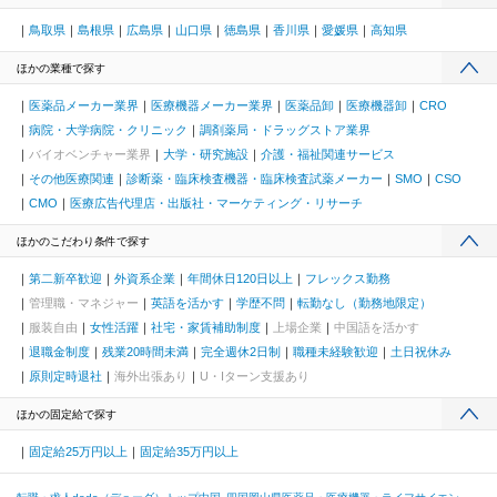
鳥取県
島根県
広島県
山口県
徳島県
香川県
愛媛県
高知県
ほかの業種で探す
医薬品メーカー業界
医療機器メーカー業界
医薬品卸
医療機器卸
CRO
病院・大学病院・クリニック
調剤薬局・ドラッグストア業界
バイオベンチャー業界
大学・研究施設
介護・福祉関連サービス
その他医療関連
診断薬・臨床検査機器・臨床検査試薬メーカー
SMO
CSO
CMO
医療広告代理店・出版社・マーケティング・リサーチ
ほかのこだわり条件で探す
第二新卒歓迎
外資系企業
年間休日120日以上
フレックス勤務
管理職・マネジャー
英語を活かす
学歴不問
転勤なし（勤務地限定）
服装自由
女性活躍
社宅・家賃補助制度
上場企業
中国語を活かす
退職金制度
残業20時間未満
完全週休2日制
職種未経験歓迎
土日祝休み
原則定時退社
海外出張あり
U・Iターン支援あり
ほかの固定給で探す
固定給25万円以上
固定給35万円以上