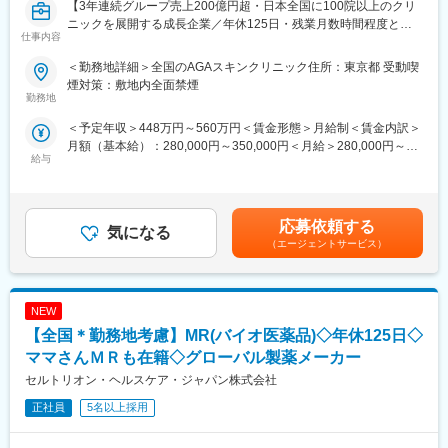
【3年連続グループ売上200億円超・日本全国に100院以上のクリ
ニックを展開する成長企業／年休125日・残業月数時間程度とメ
仕事内容
リハリのついた働き方が可能】
■業務内容：
＜勤務地詳細＞全国のAGAスキンクリニック住所：東京都 受動喫
全国に展開している発毛専門クリニック「AGAスキンクリニッ
煙対策：敷地内全面禁煙
ク」にて、3～6院を管理していただく、マネージャー候補を募集
勤務地
いたします。
＜予定年収＞448万円～560万円＜賃金形態＞月給制＜賃金内訳＞
※初任地に関しては、選考を通じてご希望をお伺いし、考慮した上
月額（基本給）：280,000円～350,000円＜月給＞280,000円～
で決定いたします。
給与
350,000円＜昇給有無＞有＜残業手当＞有＜給与補足＞※経験・能
力を考慮し決定いたします。■賞与：年2回（7月、12月）※昨年実
■業務詳細：
績績2か月分×2回■昇給：年1回（4月）賃金はあくまでも目安の金
・担当エリア各クリニックの売上管理、在庫管理、目標管理
額であり、選考を通じて上下する可能性があります。月給(月額)は
・クリニックスタッフの採用業務（面接など）
応募依頼する
気になる
固定手当を含めた表記です。
・受付スタッフの教育、指導、マネジメント
（エージェントサービス）
・本部会議への参加
・各種研修参加（年数回）
・各種トラブル対応（設備関連・クレーム）、改善対応
NEW
月に20日程度、管理している医院で勤務いたします。クリニック
の中心メンバー、将来のマネージャー候補として、ご活躍頂ける
【全国＊勤務地考慮】MR(バイオ医薬品)◇年休125日◇
方を募集いたします。
ママさんＭＲも在籍◇グローバル製薬メーカー
セルトリオン・ヘルスケア・ジャパン株式会社
■勤務例：横浜のマネージャー候補の主な1日の流れ
10時 出社（横浜院、朝礼参加し、メールチェック、院責との
正社員
5名以上採用
MTG）
↓