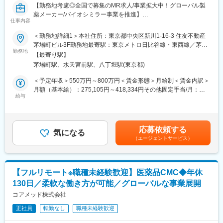
13時 昼休憩
【勤務地考慮◎全国で募集のMR求人/事業拡大中！グローバル製
↓
薬メーカー/バイオシミラー事業を推進】
仕事内容
14時 （川崎院へ移動、院責とのMTG等）
↓
バイオ医薬品を開発・製造する総合ヘルスケアグループの日本法
＜勤務地詳細1＞本社住所：東京都中央区新川1-16-3 住友不動産
16時 （上?である統括とMTG等）
人である当社にて、MRを募集いたします。
茅場町ビル3F勤務地最寄駅：東京メトロ日比谷線・東西線／茅場
↓
勤務地
町駅受動喫煙対策：敷地内喫煙可能場所あり＜勤務地詳細2＞全国
【最寄り駅】
19時 帰宅
■業務内容：
住所：全国 受動喫煙対策：敷地内全面禁煙変更の範囲：会社の定
茅場町駅、水天宮前駅、八丁堀駅(東京都)
・MR職務の担当エリアにおいて当社製品の新規口座開設ならびに
める事業所
■当社について：
シェアの拡大を目指す
＜予定年収＞550万円～800万円＜賃金形態＞月給制＜賃金内訳＞
◎2006年に医療機器商社として創業した当社は、主に美容整形・
・販売目標を達成させるために卸との協業を推進する
月額（基本給）：275,105円～418,334円その他固定手当/月：
美容外科で利用される美容機器の卸販売・賃貸・メンテナンスを
・担当エリア内のKOLを育成し、その地区における波及効果を目
給与
40,000円固定残業手当/月：143,229円～208,333円（固定残業時
行っており、各種医学会やセミナーにも積極的に出展し、国内・
指す
間40時間0分/月）超過した時間外労働の残業手当は追加支給＜月
海外の様々な医療機器・美容機器等を紹介していました。
・販売目標を達成させるために的確なイベントの企画と運営を実
給＞458,334円～666,667円（一律手当を含む）＜昇給有無＞有＜
◎2011年に医療コンサルティング会社と合併し、2012年10月よ
践する
残業手当＞有＜給与補足＞※年収は経験に応じて決定します。年収
応募依頼する
り医療に特化したコンサルティングを主軸とした事業を展開して
気になる
には営業手当を含みます。※固定残業代は、時間外労働の有無に関
います。
（エージェントサービス）
■採用背景：
わらず40時間分が付きます。※別途営業日当支給（2,000円/日）賃
◎クリニックでは、当社の受付スタッフやカウンセラーが実務面
今後の更なる事業拡大に向けての採用になります。
金はあくまでも目安の金額であり、選考を通じて上下する可能性
をしっかりサポートいるため、既存店舗のサポートだけでなく新
があります。月給(月額)は固定手当を含めた表記です。
規開院も計画しています。今後は既存のクリニック以外に対して
■当社の特徴：
【フルリモート※職種未経験歓迎】医薬品CMC◆年休
も積極的にコンサルティング事業を展開する予定です。
韓国セルトリオングループは、韓国株式市場KOSPIに上市してい
130日／柔軟な働き方が可能／グローバルな事業展開
るバイオ医薬品を開発・製造する企業の中で、常に時価総額が
Top5のバイオ医薬品の開発及び製造技術に注力しているグループ
コアメッド株式会社
です。
正社員
転勤なし
職種未経験歓迎
当社は、セルトリオングループで開発及び製造しているバイオシ
ミラー＊を含めたバイオ医薬品を日本で販売するため、セルトリ