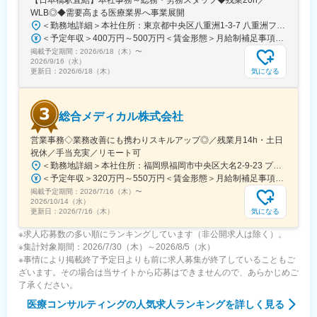
【日本橋駅直結】本社事務～総務・労務スタッフ◆残業20h／
います）が発生します。
WLB◎◆需要高まる医療業界へ事業展開
※国内出張の頻度は1~3回/年です。(一部海外出張の場合がござい
＜勤務地詳細＞本社住所：東京都中央区八重洲1-3-7 八重洲ファーストフィナンシャルビル13F受動喫煙対策：屋内全面禁煙変更の範囲：会社の定める事業所
ます。）
＜予定年収＞400万円～500万円＜賃金形態＞月給制補足事項なし＜賃金内訳＞月額（基本給）：235,000円～284,000円固定残業手当/月：45,000円～66,000円（固定残業時間25時間0分/月）超過した時間外労働の残業手当は追加支給＜月給＞280,000円～350,000円（一律手当を含む）＜昇給有無＞有＜残業手当＞有＜給与補足＞※給与詳細は、ご経験やスキルを考慮のうえ決定します。■昇給：年1回 査定により決定■賞与：年2回（7 月・12 月） 都度査定により決定 算定対象期間に準ずる賃金はあくまでも目安の金額であり、選考を通じて上下する可能性があります。月給(月額)は固定手当を含めた表記です。
掲載予定期間：
2026/6/18（木）
〜
■組織構成：
2026/9/16（水）
CMC担当11名（2名男性、9名女性）
気になる
更新日：
2026/6/18（木）
30代～40代で構成されています。
お子様がおられる社員が多く、在宅勤務のため子育てしながらキ
ャリアを築ける環境です。
総合メディカル株式会社
こちらの組織には、内資外資の製薬企業でのCMC業務の経験者や
研究所での経験、CMC薬事の経験者が多いです。
営業事務◇業務改善にも携わりスキルアップ◎／残業月14h・土日
祝休／手当充実／リモート可
変更の範囲：会社の定める業務
＜勤務地詳細＞本社住所：福岡県福岡市中央区大名2-9-23 プリオ福岡ビル勤務地最寄駅：地下鉄空港線／天神駅受動喫煙対策：屋内全面禁煙変更の範囲：会社の定める事業所
＜予定年収＞320万円～550万円＜賃金形態＞月給制補足事項なし＜賃金内訳＞月額（基本給）：200,000円～246,000円その他固定手当/月：20,000円～110,000円＜月給＞220,000円～356,000円＜昇給有無＞有＜残業手当＞有＜給与補足＞※実際の年収は面談・面接後に経歴や能力に応じて決定します※求人票の想定年収に当てはまらないケースも発生する可能性があります賞与年2回（2025年度実績4.4ヶ月）、昇給年1回住宅補助手当、家族手当、残業手当、休日出勤手当など賃金はあくまでも目安の金額であり、選考を通じて上下する可能性があります。月給(月額)は固定手当を含めた表記です。
掲載予定期間：
2026/7/16（木）
〜
2026/10/14（水）
気になる
更新日：
2026/7/16（木）
※求人応募数の多い順にランキングしています（非公開求人は除く）。
※集計対象期間：2026/7/30（木）～2026/8/5（水）
※事情により掲載終了予定日よりも前に求人募集が終了していることもご
ざいます。その場合は当サイトから応募はできませんので、あらかじめご
了承ください。
医療コンサルティング
の人気求人ランキングを詳しく見る