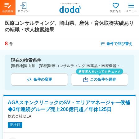
会員登録
ログイン
気になる
メニュー
医療コンサルティング、岡山県、産休・育休取得実績あり
の転職・求人検索結果
8
条件で並び替え
件
現在の検索条件
[勤務地]岡山県 [業種]医療コンサルティング-医薬品・医療機器・ライフサイエンス・医療系サービス [詳細条件](休日・働き方)産休・育休取得実績あり
新着求人をいつでもチェック
条件の変更
この条件を保存
AGAスキンクリニックのSV・エリアマネージャー候補
◆3年連続グループ売上200億円超／年休125日
株式会社IDEA
正社員