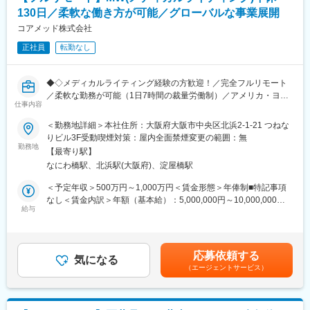
・戦略立案から規制対応まで一貫して関わることで、臨床開発全
同社は、個人が最大限に能力を発揮できるよう働きやすい環境作
130日／柔軟な働き方が可能／グローバルな事業展開
体を俯瞰した視点を身につけることが可能です。
りに注力しております。男女問わず在宅勤務が可能です。また、
コアメッド株式会社
女性社員も多く、産休・育休取得実績も豊富で9割以上の復職率を
■教育体制：
誇っており、長期就業が可能な環境・福利厚生が整っています。
正社員
転勤なし
通常医薬品メーカー出身が会員である関西医薬協会に、当社は会
員として登録しています。業界関連のセミナーにも参加すること
変更の範囲：会社の定める業務
ができ、メーカーと同じレベルの業界知識とマーケット感をアッ
◆◇メディカルライティング経験の方歓迎！／完全フルリモート
プデートできる環境です。
／柔軟な勤務が可能（1日7時間の裁量労働制）／アメリカ・ヨー
仕事内容
ロッパ企業と事業展開／医薬品の薬事戦略・開発戦略のコンサル
■働き方：
ティング会社◆◇
＜勤務地詳細＞本社住所：大阪府大阪市中央区北浜2-1-21 つねな
◎完全在宅勤務のため、拠点（東京・大阪）の近くにお住まいで
りビル3F受動喫煙対策：屋内全面禁煙変更の範囲：無
なくてもご就業いただけます。
■業務概要：
勤務地
◎お昼休みの時間帯も自由なので、例えばお子様がおられる方の
【最寄り駅】
治験相談用資料や試験総括報告書、承認申請資料（CTDなど）の
場合、お子様の通院やご都合に合わせて業務時間を調整できま
なにわ橋駅、北浜駅(大阪府)、淀屋橋駅
作成を中心に、医薬品開発における各種ドキュメント作成業務
す。
（英語・日本語）をお任せします。
＜予定年収＞500万円～1,000万円＜賃金形態＞年俸制■特記事項
（自分の業務が終わるよう業務管理を行う必要はありますが、裁
なし＜賃金内訳＞年額（基本給）：5,000,000円～10,000,000円
量の大きい働き方ができます）
■業務の内容：
給与
＜月額＞416,666円～833,333円（12分割）＜昇給有無＞有＜残業
※現在、関東関西のほか、九州、中部、東北、海外在住の方もいま
具体的には、以下のような申請・報告関連資料の作成をご担当い
手当＞無＜給与補足＞※前職でのご経験・年収に応じて年収は考慮
す。
ただきます。
いたします。■年収構成：年俸制となります。賃金はあくまでも目
・会議や打ち合わせで必要な時は大阪・東京等へ出張（宿泊も伴
・オーファンドラッグ指定申請資料
安の金額であり、選考を通じて上下する可能性があります。月給
います）が発生します。
応募依頼する
・日本を含む各国規制当局への治験実施計画届（IND等）および
気になる
(月額)は固定手当を含めた表記です。
※国内出張の頻度は1~3回/年です。（海外出張はほとんどありませ
（エージェントサービス）
申請資料
ん。）
・各国規制当局とのガイダンスミーティングに向けた治験相談用
資料
■ワークライフバランス：
・国際名・一般的名称に関する申請資料