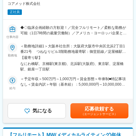
同社は、個人が最大限に能力を発揮できるよう働きやすい環境作
・非臨床領域における戦略設計から規制対応まで関わり、開発全
コアメッド株式会社
りに注力しております。男女問わず在宅勤務が可能です。また、
体を俯瞰する視点を身につけることが可能です。
女性社員も多く、産休・育休取得実績も豊富で9割以上の復職率を
正社員
誇っており、長期就業が可能な環境・福利厚生が整っています。
■教育体制：
通常医薬品メーカー出身が会員である関西医薬協会に、当社は会
変更の範囲：会社の定める業務
◆◇臨床企画経験の方歓迎！／完全フルリモート／柔軟な勤務が
員として登録しています。業界関連のセミナーにも参加すること
可能（1日7時間の裁量労働制）／アメリカ・ヨーロッパ企業と事
ができ、メーカーと同じレベルの業界知識とマーケット感をアッ
仕事内容
業展開／医薬品の薬事戦略・開発戦略のコンサルティング会社
プデートできる環境です。
◆◇
＜勤務地詳細1＞大阪本社住所：大阪府大阪市中央区北浜2丁目1
番21号 つねなりビル3階勤務地最寄駅：御堂筋線／淀屋橋駅受
■働き方：
■仕事内容：
勤務地
動喫煙対策：屋内全面禁煙＜勤務地詳細2＞東京支社住所：東京都
◎完全在宅勤務のため、拠点（東京・大阪）の近くにお住まいで
【最寄り駅】
新薬開発における開発戦略および開発企画の立案・評価・助言を
千代田区丸の内1-11-1 パシフィックセンチュリープレイス丸の内
なくてもご就業いただけます。
なにわ橋駅、京橋駅(東京都)、北浜駅(大阪府)、東京駅、淀屋橋
中心とした、コンサルティング業務をお任せします。
13階 受動喫煙対策：屋内全面禁煙変更の範囲：無
◎お昼休みの時間帯も自由なので、例えばお子様がおられる方の
駅、銀座一丁目駅
臨床開発の上流工程から関与し、プロジェクトの成功に向けた戦
場合、お子様の通院やご都合に合わせて業務時間を調整できま
略策定を支援するポジションです。
＜予定年収＞500万円～1,000万円＜賃金形態＞年俸制■特記事項
す。
なし＜賃金内訳＞年額（基本給）：5,000,000円～10,000,000円
（自分の業務が終わるよう業務管理を行う必要はありますが、裁
・各開発フェーズ（Phase I／II／III）における治験プロトコールの
給与
＜月額＞416,666円～833,333円（12分割）＜昇給有無＞有＜残業
量の大きい働き方ができます）
立案・評価分析・助言
手当＞無＜給与補足＞※前職でのご経験・年収に応じて年収は考慮
※現在、関東関西のほか、九州、中部、東北、海外在住の方もいま
・各種申請対応および治験相談の実施・支援
いたします。■年収構成：年俸制となります。賃金はあくまでも目
す。
・規制当局（PMDA等）との面談対応・折衝への参画
安の金額であり、選考を通じて上下する可能性があります。月給
・会議や打ち合わせで必要な時は大阪・東京等へ出張（宿泊も伴
応募依頼する
・治験相談戦略の立案および関連資料の作成
気になる
(月額)は固定手当を含めた表記です。
います）が発生します。
（エージェントサービス）
※国内出張の頻度は1~3回/年です。（海外出張はほとんどありませ
■業務の特徴：
ん。）
・プロジェクトは個人で完結させるのではなく、社内メンバーと
連携しながら分担して推進します。
■ワークライフバランス：
【フルリモート】MW(メディカルライティング)年休