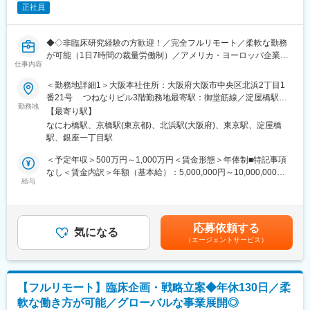
お子様がおられる社員が多く、在宅勤務のため子育てしながらキ
正社員
われる環境です。
ャリアを築ける環境です。
こちらの組織には、内資外資の製薬企業でのCMC業務の経験者や
■教育体制：
研究所での経験、CMC薬事の経験者が多いです。
◆◇非臨床研究経験の方歓迎！／完全フルリモート／柔軟な勤務
通常医薬品メーカー出身が会員である関西医薬協会に、当社は会
が可能（1日7時間の裁量労働制）／アメリカ・ヨーロッパ企業と
員として登録しています。業界関連のセミナーにも参加すること
仕事内容
変更の範囲：会社の定める業務
事業展開／医薬品の薬事戦略・開発戦略のコンサルティング会社
ができ、メーカーと同じレベルの業界知識とマーケット感をアッ
◆◇
＜勤務地詳細1＞大阪本社住所：大阪府大阪市中央区北浜2丁目1
プデートできる環境です。
番21号 つねなりビル3階勤務地最寄駅：御堂筋線／淀屋橋駅受
■仕事内容：
勤務地
動喫煙対策：屋内全面禁煙＜勤務地詳細2＞東京支社住所：東京都
■働き方：
【最寄り駅】
承認申請・取得に向けた非（前）臨床開発戦略の構築・評価・分
千代田区丸の内1-11-1 パシフィックセンチュリープレイス丸の内
◎完全在宅勤務のため、拠点（東京・大阪）の近くにお住まいで
なにわ橋駅、京橋駅(東京都)、北浜駅(大阪府)、東京駅、淀屋橋
析・助言を中心としたコンサルティング業務をお任せします。
13階 受動喫煙対策：屋内全面禁煙変更の範囲：無
なくてもご就業いただけます。
駅、銀座一丁目駅
開発初期段階から関与し、医薬品開発の方向性を左右する戦略立
◎お昼休みの時間帯も自由なので、例えばお子様がおられる方の
案に携わる上流ポジションです。
＜予定年収＞500万円～1,000万円＜賃金形態＞年俸制■特記事項
場合、お子様の通院やご都合に合わせて業務時間を調整できま
なし＜賃金内訳＞年額（基本給）：5,000,000円～10,000,000円
す。
・各種動物実験受託機関（CRO）の選定・評価分析・実施支援
給与
＜月額＞416,666円～833,333円（12分割）＜昇給有無＞有＜残業
（自分の業務が終わるよう業務管理を行う必要はありますが、裁
・前臨床試験プロトコールの作成および施設モニタリング・監査
手当＞無＜給与補足＞※前職でのご経験・年収に応じて年収は考慮
量の大きい働き方ができます）
対応
いたします。■年収構成：年俸制となります。賃金はあくまでも目
※現在、関東関西のほか、九州、中部、東北、海外在住の方もいま
・評価分析および各フェーズにおけるガイダンス相談用報告書の
安の金額であり、選考を通じて上下する可能性があります。月給
す。
応募依頼する
作成
気になる
(月額)は固定手当を含めた表記です。
・会議や打ち合わせで必要な時は大阪・東京等へ出張（宿泊も伴
（エージェントサービス）
・治験相談および申請前相談に向けた戦略構築・資料作成・助言
います）が発生します。
・規制当局との面談への出席・対応
※国内出張の頻度は1~3回/年です。（海外出張の可能性も一部ござ
います）
■業務の特徴：
【フルリモート】臨床企画・戦略立案◆年休130日／柔
・プロジェクトは個人単独ではなく、社内メンバーと協働しなが
■ワークライフバランス：
軟な働き方が可能／グローバルな事業展開◎
ら分担して推進しています。