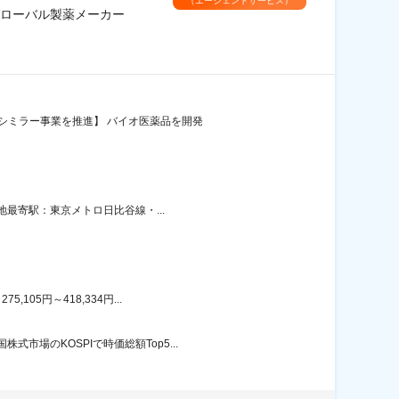
（エージェントサービス）
グローバル製薬メーカー
シミラー事業を推進】 バイオ医薬品を開発
地最寄駅：東京メトロ日比谷線・...
05円～418,334円...
場のKOSPIで時価総額Top5...