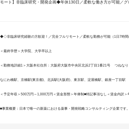
モート】非臨床研究・開発企画◆年休130日／柔軟な働き方が可能／グ
◆◇非臨床研究経験の方歓迎！／完全フルリモート／柔軟な勤務が可能（1日7時
＜最終学歴＞大学院、大学卒以上
＜勤務地詳細1＞大阪本社住所：大阪府大阪市中央区北浜2丁目1番21号 つねなりビ
なにわ橋駅、京橋駅(東京都)、北浜駅(大阪府)、東京駅、淀屋橋駅、銀座一丁目駅
＜予定年収＞500万円～1,000万円＜賃金形態＞年俸制■特記事項なし＜賃金内訳＞年額（基
■事業概要：日本で唯一の新薬における薬事・開発戦略コンサルティング企業です。「