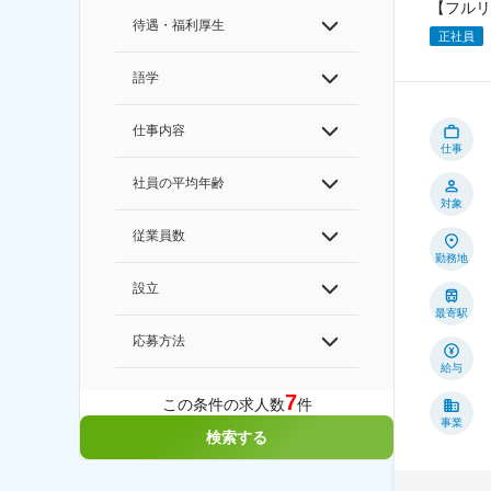
【フルリ
待遇・福利厚生
正社員
語学
仕事内容
仕事
社員の平均年齢
対象
従業員数
勤務地
設立
最寄駅
応募方法
給与
7
この条件の求人数
件
事業
検索する