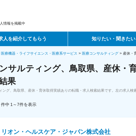
人情報を掲載中
求人を紹介してもらう
知りたい・聞きたい
ントサービス
転職ノウハウ
・医療機器・ライフサイエンス・医療系サービス
医療コンサルティング
産休・
ンサルティング、鳥取県、産休・育
サービス
データで見る転職
結果
ーエージェントサービス
コラム・インタビュー
ィング、鳥取県、産休・育休取得実績ありの転職・求人検索結果です。左の求人検
転職Q&A
件中
1～7
件
を表示
トリオン・ヘルスケア・ジャパン株式会社