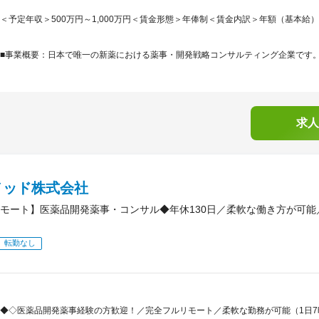
＜予定年収＞500万円～1,000万円＜賃金形態＞年俸制＜賃金内訳＞年額（基本給）：5,00
■事業概要：日本で唯一の新薬における薬事・開発戦略コンサルティング企業です。「
求人
メッド株式会社
モート】医薬品開発薬事・コンサル◆年休130日／柔軟な働き方が可
転勤なし
◆◇医薬品開発薬事経験の方歓迎！／完全フルリモート／柔軟な勤務が可能（1日