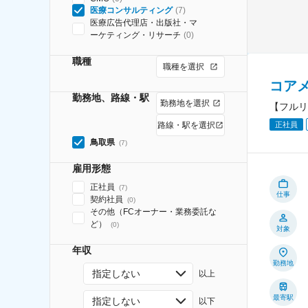
医療コンサルティング
(
7
)
医療広告代理店・出版社・マ
ーケティング・リサーチ
(
0
)
職種
職種を選択
コア
勤務地、路線・駅
勤務地を選択
【フルリ
正社員
路線・駅を選択
鳥取県
(
7
)
雇用形態
正社員
(
7
)
仕事
契約社員
(
0
)
その他（FCオーナー・業務委託な
ど）
(
0
)
対象
年収
勤務地
指定しない
以上
最寄駅
指定しない
以下