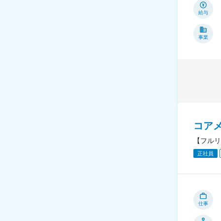
給与
事業
コア
【フルリ
正社員
仕事