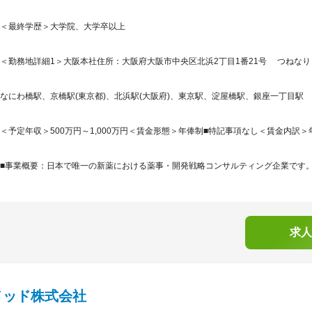
＜最終学歴＞大学院、大学卒以上
＜勤務地詳細1＞大阪本社住所：大阪府大阪市中央区北浜2丁目1番21号 つねなりビ
なにわ橋駅、京橋駅(東京都)、北浜駅(大阪府)、東京駅、淀屋橋駅、銀座一丁目駅
＜予定年収＞500万円～1,000万円＜賃金形態＞年俸制■特記事項なし＜賃金内訳＞年額（基
■事業概要：日本で唯一の新薬における薬事・開発戦略コンサルティング企業です。「
求人
メッド株式会社