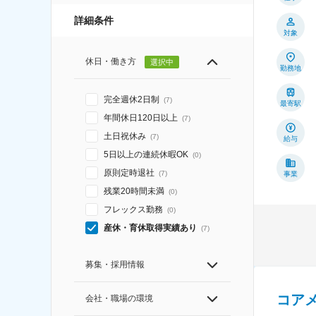
詳細条件
対象
休日・働き方
選択中
勤務地
完全週休2日制
(
7
)
最寄駅
年間休日120日以上
(
7
)
土日祝休み
(
7
)
給与
5日以上の連続休暇OK
(
0
)
原則定時退社
(
7
)
事業
残業20時間未満
(
0
)
フレックス勤務
(
0
)
産休・育休取得実績あり
(
7
)
募集・採用情報
コア
会社・職場の環境