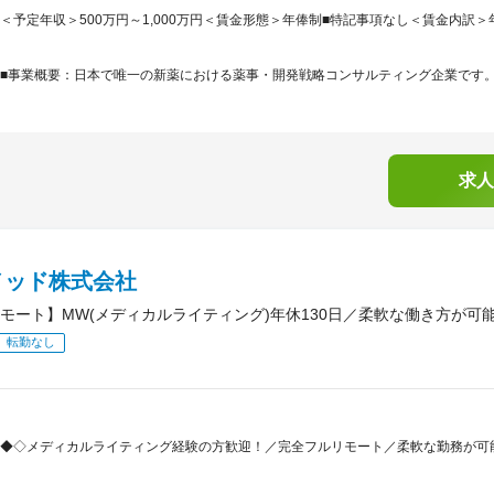
＜予定年収＞500万円～1,000万円＜賃金形態＞年俸制■特記事項なし＜賃金内訳＞年額（基
■事業概要：日本で唯一の新薬における薬事・開発戦略コンサルティング企業です。「
求人
メッド株式会社
モート】MW(メディカルライティング)年休130日／柔軟な働き方が可
転勤なし
◆◇メディカルライティング経験の方歓迎！／完全フルリモート／柔軟な勤務が可