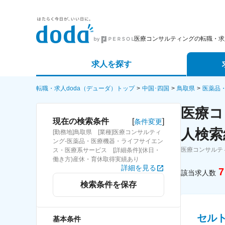
医療コンサルティングの転職・求
求人を探す
詳細条件から探す
エージェ
転職・求人doda（デューダ）トップ
中国･四国
鳥取県
医薬品
医療コ
新着求人から探す
スカウト
[
]
現在の検索条件
条件変更
人検索
[勤務地]鳥取県 [業種]医療コンサルティ
求人特集から探す
パートナ
ング-医薬品・医療機器・ライフサイエン
医療コンサルテ
ス・医療系サービス [詳細条件](休日・
働き方)産休・育休取得実績あり
詳細を見る
7
該当求人数
検索条件を保存
セル
基本条件