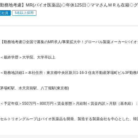
勤務地考慮】MR(バイオ医薬品)◇年休125日◇ママさんＭＲも在籍◇
5名以上採用
正社員
【勤務地考慮◎全国で募集のMR求人/事業拡大中！グローバル製薬メーカー/バイオ
＜最終学歴＞大学院、大学卒以上
＜勤務地詳細1＞本社住所：東京都中央区新川1-16-3 住友不動産茅場町ビル3F勤務
茅場町駅、水天宮前駅、八丁堀駅(東京都)
＜予定年収＞550万円～800万円＜賃金形態＞月給制＜賃金内訳＞月額（基本給）：275,1
セルトリオングループはバイオ医薬品を開発、製造する製薬会社を中心とした、韓国株式市