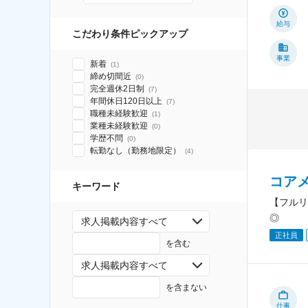
給与
こだわり条件ピックアップ
事業
新着
(
1
)
締め切間近
(
0
)
完全週休2日制
(
7
)
年間休日120日以上
(
7
)
職種未経験歓迎
(
1
)
業種未経験歓迎
(
0
)
学歴不問
(
0
)
転勤なし（勤務地限定）
(
4
)
コア
キーワード
【フルリ
◎
求人掲載内容すべて
正社員
を含む
求人掲載内容すべて
を含まない
仕事