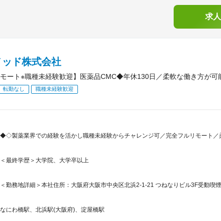
求人
メッド株式会社
モート※職種未経験歓迎】医薬品CMC◆年休130日／柔軟な働き方が
転勤なし
職種未経験歓迎
◆◇製薬業界での経験を活かし職種未経験からチャレンジ可／完全フルリモート／
＜最終学歴＞大学院、大学卒以上
＜勤務地詳細＞本社住所：大阪府大阪市中央区北浜2-1-21 つねなりビル3F受動
なにわ橋駅、北浜駅(大阪府)、淀屋橋駅