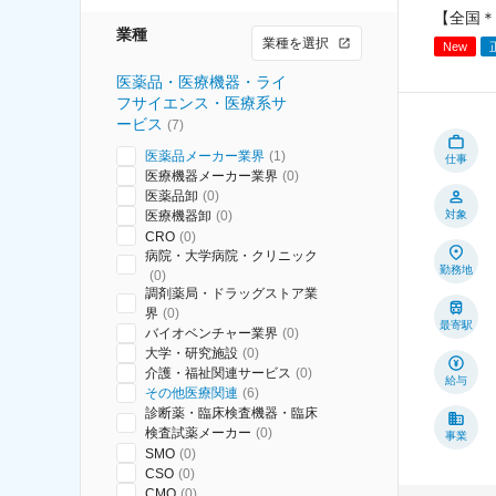
【全国＊
業種
業種を選択
New
医薬品・医療機器・ライ
フサイエンス・医療系サ
ービス
(
7
)
医薬品メーカー業界
(
1
)
仕事
医療機器メーカー業界
(
0
)
医薬品卸
(
0
)
医療機器卸
(
0
)
対象
CRO
(
0
)
病院・大学病院・クリニック
勤務地
(
0
)
調剤薬局・ドラッグストア業
界
(
0
)
最寄駅
バイオベンチャー業界
(
0
)
大学・研究施設
(
0
)
介護・福祉関連サービス
(
0
)
給与
その他医療関連
(
6
)
診断薬・臨床検査機器・臨床
検査試薬メーカー
(
0
)
事業
SMO
(
0
)
CSO
(
0
)
CMO
(
0
)