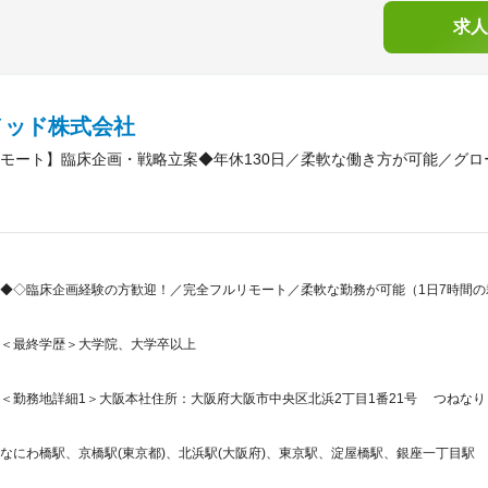
求人
メッド株式会社
モート】臨床企画・戦略立案◆年休130日／柔軟な働き方が可能／グロ
◆◇臨床企画経験の方歓迎！／完全フルリモート／柔軟な勤務が可能（1日7時間
＜最終学歴＞大学院、大学卒以上
＜勤務地詳細1＞大阪本社住所：大阪府大阪市中央区北浜2丁目1番21号 つねなりビ
なにわ橋駅、京橋駅(東京都)、北浜駅(大阪府)、東京駅、淀屋橋駅、銀座一丁目駅