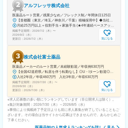
アルフレッサ株式会社
医薬品ルート営業／残業少なめ／フレックス制／年間休日125日
【首都圏（東京／埼玉／神奈川／千葉）積極採用中】◆当社が展開する【北海道／関東／首都圏／中部／近畿／九州】の各事業所へご希望を考慮した上で配属となります。【北海道】北海道【関東】栃木／群馬／茨城／長野／山梨／新潟【首都圏】東京／埼玉／神奈川／千葉★積極採用エリア【中部】静岡／愛知／三重／岐阜【近畿】滋賀／兵庫／大阪／京都／奈良／和歌山【九州】福岡／長崎／熊本／大分／宮崎／鹿児島各事業所の詳細については、弊社HPよりご確認ください※「企業情報」→「拠点」よりご確認いただけます。屋内禁煙(※喫煙室あり※禁煙タイムあり※喫煙室での就労はありません)
月給25万円以上＋役割手当＋家族手当 (★4年連続ベースアップ実施！)※時間外手当別途支給※年齢、経験、能力を考慮の上、優遇します
掲載予定期間：
2026/7/2（木）
〜
2026/9/2（水）
気になる
更新日：
2026/7/2（木）
株式会社富士薬品
医薬品メーカーのルート営業／未経験歓迎／年収例630万円
【全国42道府県／転居を伴う転勤なし】◎U・Iターン歓迎◎希望勤務地は選考前に選べます◎受動喫煙対策あり（屋内禁煙）◎オンライン面接実施中■北海道・東北北海道／青森／岩手／秋田／山形／福島■関東茨城／栃木／群馬／神奈川／埼玉／千葉■北陸・甲信越新潟／富山／石川／福井／長野／山梨■東海静岡／愛知／三重／岐阜■関西大阪／京都／滋賀／奈良／兵庫／和歌山■中国・四国広島／島根／岡山／山口／徳島／愛媛／香川■九州・沖縄福岡／大分／宮崎／鹿児島／熊本／長崎／沖縄＜オンライン面接実施中＞その他、下記「勤務地一覧」よりご確認ください藤枝営業所：静岡県静岡県島田市道悦3-14-2三島営業所：静岡県田方郡函南町肥田字南中道476中津川営業所：岐阜県中津川市中津川字大西667-1田辺営業所：和歌山県田辺市三栖字三反田130-5京都北営業所：京都府京都市北区上賀茂向縄手町16滑川営業所：富山県滑川市柳原字宮ノ東41-29※詳細は「会社概要」欄HPから
入社2年目／年収460万円 入社3年目／年収630万円
掲載予定期間：
2026/7/30（木）
〜
2026/9/30（水）
気になる
更新日：
2026/7/30（木）
※求人応募数の多い順にランキングしています（非公開求人は除く）。
※集計対象期間：2026/7/30（木）～2026/8/5（水）
※事情により掲載終了予定日よりも前に求人募集が終了していることもご
ざいます。その場合は当サイトから応募はできませんので、あらかじめご
了承ください。
医薬品卸
の人気求人ランキングを詳しく見る