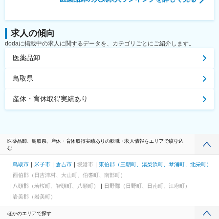
求人の傾向
dodaに掲載中の求人に関するデータを、カテゴリごとにご紹介します。
医薬品卸
鳥取県
産休・育休取得実績あり
医薬品卸、鳥取県、産休・育休取得実績ありの転職・求人情報をエリアで絞り込
む
鳥取市
米子市
倉吉市
境港市
東伯郡（三朝町、湯梨浜町、琴浦町、北栄町）
西伯郡（日吉津村、大山町、伯耆町、南部町）
八頭郡（若桜町、智頭町、八頭町）
日野郡（日野町、日南町、江府町）
岩美郡（岩美町）
ほかのエリアで探す