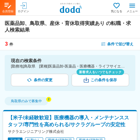
会員登録
ログイン
気になる
メニュー
医薬品卸、鳥取県、産休・育休取得実績あり
の転職・求
人検索結果
3
条件で並び替え
件
現在の検索条件
[勤務地]鳥取県 [業種]医薬品卸-医薬品・医療機器・ライフサイエンス・医療系サービス [詳細条件](休日・働き方)産休・育休取得実績あり
新着求人をいつでもチェック
条件の変更
この条件を保存
鳥取県
のみで募集中
【米子/未経験歓迎】医療機器の導入・メンテナンスス
タッフ/専門性を高められる/サクラグループの安定性
サクラエンジニアリング株式会社