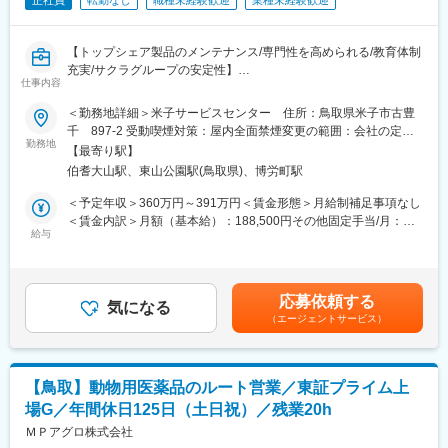
正社員
転勤なし
職種未経験歓迎
業種未経験歓迎
【トップシェア製品のメンテナンス/専門性を高められる/教育体制
充実/サクラグループの安定性】
仕事内容
同社は、病院や研究機関で使われる医療機器を「安全に使い続け
＜勤務地詳細＞米子サービスセンター 住所：鳥取県米子市古豊
るための技術サービス」を提供するエンジニアリング企業です。
千 897-2 受動喫煙対策：屋内全面禁煙変更の範囲：会社の定め
勤務地
る事業所
【最寄り駅】
同社が扱う機器は、大きく分けて以下の2種類です。
伯耆大山駅、東山公園駅(鳥取県)、博労町駅
・滅菌装置
手術で使用されたハサミやメスなどの医療器具を、高温・高圧で
＜予定年収＞360万円～391万円＜賃金形態＞月給制補足事項なし
完全に無菌状態にする装置です。病院では毎日使われており、正
＜賃金内訳＞月額（基本給）：188,500円その他固定手当/月：
常に動き続けることが患者様の安全に直結します。
給与
12,400円～21,500円＜月給＞200,900円～210,000円＜昇給有無
＞有＜残業手当＞有＜給与補足＞■上記に別途残業代支給■昇給：
・病理・細胞診検査機器
年1月■賞与：年2回（7月・12月／年間平均2.5ヵ月程度）■手当：
がんなどの病気を調べるため、組織や細胞を非常に薄く切り出す
家族手当（子供8,000円/人、両親3,000円/人）、サービスエンジニ
応募依頼する
装置や、検査用標本を作製する機器です。正確な診断を行うため
気になる
ア手当9,000円(入社5年後人事評価後2万円）賃金はあくまでも目
（エージェントサービス）
に、高い精度と安定性が求められます。
安の金額であり、選考を通じて上下する可能性があります。月給
(月額)は固定手当を含めた表記です。
今回の仕事は、これらの機器を、「設置する」「点検する」「不
具合を直す」のが役割です。
【鳥取】動物用医薬品のルート営業／東証プライム上
場G／年間休日125日（土日祝）／残業20h
■1日の働き方イメージ
・1日あたり1～2件の施設を訪問
ＭＰアグロ株式会社