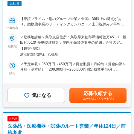
・入社後約1年を目安に社用車を貸与
正社員
・社用車での直行直帰が可能です
■緊急対応・働き方について
【東証プライム上場のグループ企業／全国に30以上の拠点があ
・緊急連絡はカスタマーセンターを経由して対応
り、動物薬事業のリーディングカンパニー／土日祝休み／平均残
・夜間の突発的な呼び出しはほとんどありません
仕事内容
業20時間程度／既存顧客9割】
・土日出勤は月1～2回程度
＜勤務地詳細＞鳥取支店住所：鳥取県東伯郡琴浦町徳万451-1 榎
※出勤時は代休取得または手当支給あり
■仕事内容
田ビル1階 受動喫煙対策：屋内全面禁煙変更の範囲：会社の定め
主に畜産農家・動物病院を対象とした動物用医薬品、衛生資材、
勤務地
る事業所
■組織体制：
【最寄り駅】
飼料などを提案するルート営業です。食の安全やペットの暮らし
メンテナンス西日本部（岡山、広島、米子、松山、徳島の5サービ
浦安駅(鳥取県)、八橋駅
に貢献するやりがいのある仕事です。
スセンター）はメンバーが13名おり、米子は1名です
■動物用医薬品・ワクチン・飼料等の提案・販売
＜予定年収＞350万円～450万円＜賃金形態＞月給制＜賃金内訳＞
■受発注・見積書作成などの営業に付随する事務作業
月額（基本給）：200,000円～230,000円固定残業手当/月：
■入社後のフォロー
■他の業界・異業種からの入社事例も多数あり。ひとり立ちまで支
給与
31,260円～35,940円（固定残業時間20時間0分/月）超過した時間
入社後、約1年間はマンツーマンでOJT研修を行います。完全に独
店・営業推進部など全体でフォローいたします。未経験でも食の
外労働の残業手当は追加支給＜月給＞231,260円～265,940円（一
立ちできるまでは5年程かかります。入社当初まずは定期点検の作
安全や動物の健康に貢献していきたいという方、歓迎します。
律手当を含む）＜昇給有無＞有＜残業手当＞有＜給与補足＞固定
業からお任せし、徐々に次ステップ（メンテナンス）業務へと、
・取扱商品…動物用医薬品・機器、衛生資材、混合飼料、サプリ
残業代制 超過分別途支給 固定残業代の時間：20時間/月 賞
着実にスキルアップが出来ます。
応募依頼する
メント、フードなど小動物・畜産動物に関わる商品の販売など
気になる
与実績 昨年度実績年２回（6月、12月支給 合計5.15ヶ月） ※初
（エージェントサービス）
■業務詳細
年度の賞与は社内規定により独自計算の上で支給となります。賃
■サクラグループとは
担当する地域の顧客を定期的に訪問し、要望に合った商品の提案
金はあくまでも目安の金額であり、選考を通じて上下する可能性
サクラグループは、医療分野における感染対策（滅菌）と病理診
や新商品の紹介を行います。研修による知識の習得や先輩同行な
があります。月給(月額)は固定手当を含めた表記です。
断を事業の柱とする医療機器グループです。
どをしていき、徐々に顧客を引継ぎをしていきます。
中核企業であるサクラ精機は、医療用滅菌装置分野で長年にわた
NEW
【1日の流れのイメージ】
り国内トップクラスのシェアを有し、全国の病院・大学・研究機
医薬品・医療機器・試薬のルート営業／年休124日／前
●出社後／メール確認、訪問準備/メーカー担当者と打合せ
関に導入実績があります。
●営業開始／営業車を利用し、1日5～8件程度のお得意様を訪問し
給考慮