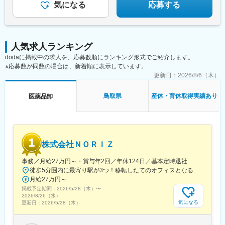
気になる
応募する
変更の範囲：会社の定める業務
人気求人ランキング
dodaに掲載中の求人を、応募数順にランキング形式でご紹介します。
※応募数が同数の場合は、新着順に表示しています。
更新日：
2026/8/6（木）
鳥取県
産休・育休取得実績あり
医薬品卸
株式会社ＮＯＲＩＺ
事務／月給27万円～・賞与年2回／年休124日／基本定時退社
徒歩5分圏内に最寄り駅が3つ！移転したてのオフィスとなるため、新しくキレイなオフィスで働けます！★転勤なし東京都中央区銀座6-13-16 ヒューリック銀座ウォールビル3階新富町から徒歩3分※受動喫煙対策：屋内禁煙
月給27万円～
掲載予定期間：
2026/5/28（木）
〜
2026/8/26（水）
気になる
更新日：
2026/5/28（木）