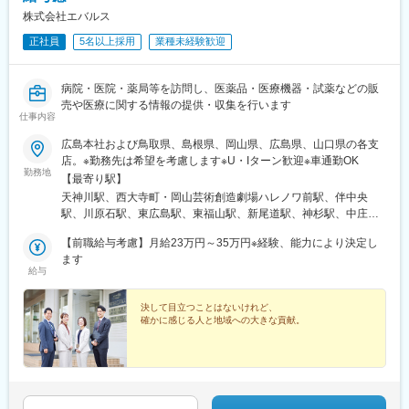
同社サクラエンジニアリングは、グループ製品の設置・保守を専
ます
株式会社エバルス
門に担い、医療現場が安全に機器を使い続けられる環境を支えて
●帰社後／伝票整理、資料作成、商品勉強会出席など
います。
正社員
5名以上採用
業種未経験歓迎
●退社（基本は19時前には退社できます）
医療インフラを支える事業特性から、景気変動の影響を受けにく
■営業目標について
く、安定した需要がある点が大きな特長です。
担当顧客の対前年の売上などを考慮しながら目標を設定。売上実
病院・医院・薬局等を訪問し、医薬品・医療機器・試薬などの販
績ほか、行動評価として目標に対して起こした行動内容など、職
変更の範囲：会社の定める業務
売や医療に関する情報の提供・収集を行います
務等級に応じた評価をしていきます。無理な目標や数字に対する
仕事内容
過度なプレッシャーはありません。お客様との関係性構築が出
来、信頼関係を築くことが出来ればおのずと実績もついてくる環
広島本社および鳥取県、島根県、岡山県、広島県、山口県の各支
境です。
店。※勤務先は希望を考慮します※U・Iターン歓迎※車通勤OK
勤務地
【最寄り駅】
■研修について
天神川駅、西大寺町・岡山芸術創造劇場ハレノワ前駅、伴中央
メーカー勉強会等で商品知識を習得していただきます。また、薬
駅、川原石駅、東広島駅、東福山駅、新尾道駅、神杉駅、中庄
事室など他部門の研修に参加し、法改正の対応など医薬品・動物
駅、津山口駅、松江駅、出雲市駅、西浜田駅、益田駅、伯耆大山
医薬品卸の社員として必要な知識も習得していただきます。
【前職給与考慮】月給23万円～35万円※経験、能力により決定し
駅、倉吉駅、湖山駅、嘉川駅、通津駅、萩駅、周防花岡駅、新下
ます
関駅、新西大寺町筋駅、田町駅(岡山県)
給与
■働き方について
グループ全体で生産性向上、残業時間の抑制の取り組みを実施し
ており、残業は20時間程度、19:00には退社できるように各支店
決して目立つことはないけれど、
確かに感じる人と地域への大きな貢献。
で取り組んでいます。
■キャリアパス
メンバー→リーダー→支店長→部長とキャリアアップをしていき
ます。当社の中核を担っていただくことを期待しています。