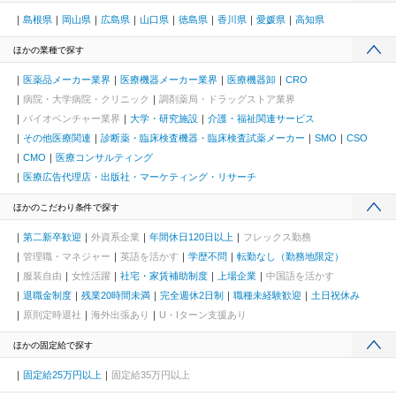
島根県
岡山県
広島県
山口県
徳島県
香川県
愛媛県
高知県
ほかの業種で探す
医薬品メーカー業界
医療機器メーカー業界
医療機器卸
CRO
病院・大学病院・クリニック
調剤薬局・ドラッグストア業界
バイオベンチャー業界
大学・研究施設
介護・福祉関連サービス
その他医療関連
診断薬・臨床検査機器・臨床検査試薬メーカー
SMO
CSO
CMO
医療コンサルティング
医療広告代理店・出版社・マーケティング・リサーチ
ほかのこだわり条件で探す
第二新卒歓迎
外資系企業
年間休日120日以上
フレックス勤務
管理職・マネジャー
英語を活かす
学歴不問
転勤なし（勤務地限定）
服装自由
女性活躍
社宅・家賃補助制度
上場企業
中国語を活かす
退職金制度
残業20時間未満
完全週休2日制
職種未経験歓迎
土日祝休み
原則定時退社
海外出張あり
U・Iターン支援あり
ほかの固定給で探す
固定給25万円以上
固定給35万円以上