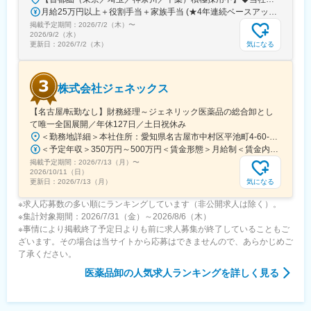
月給25万円以上＋役割手当＋家族手当 (★4年連続ベースアップ実施！)※時間外手当別途支給※年齢、経験、能力を考慮の上、優遇します
掲載予定期間：
2026/7/2（木）
〜
2026/9/2（水）
気になる
更新日：
2026/7/2（木）
株式会社ジェネックス
【名古屋/転勤なし】財務経理～ジェネリック医薬品の総合卸とし
て唯一全国展開／年休127日／土日祝休み
＜勤務地詳細＞本社住所：愛知県名古屋市中村区平池町4-60-12 グローバルゲート27F受動喫煙対策：敷地内喫煙可能場所あり変更の範囲：無
＜予定年収＞350万円～500万円＜賃金形態＞月給制＜賃金内訳＞月額（基本給）：250,000円～357,000円＜月給＞250,000円～357,000円＜昇給有無＞有＜残業手当＞有＜給与補足＞昇給：年１回（３月）賞与：年２回（6月、12月）※経験、スキルに応じて相談のうえ決定いたします※残業手当は別途支給30歳年収：350万円／月給25万円+賞与35歳年収：400万円／月給28.5万円+賞与賃金はあくまでも目安の金額であり、選考を通じて上下する可能性があります。月給(月額)は固定手当を含めた表記です。
掲載予定期間：
2026/7/13（月）
〜
2026/10/11（日）
気になる
更新日：
2026/7/13（月）
※求人応募数の多い順にランキングしています（非公開求人は除く）。
※集計対象期間：2026/7/31（金）～2026/8/6（木）
※事情により掲載終了予定日よりも前に求人募集が終了していることもご
ざいます。その場合は当サイトから応募はできませんので、あらかじめご
了承ください。
医薬品卸
の人気求人ランキングを詳しく見る