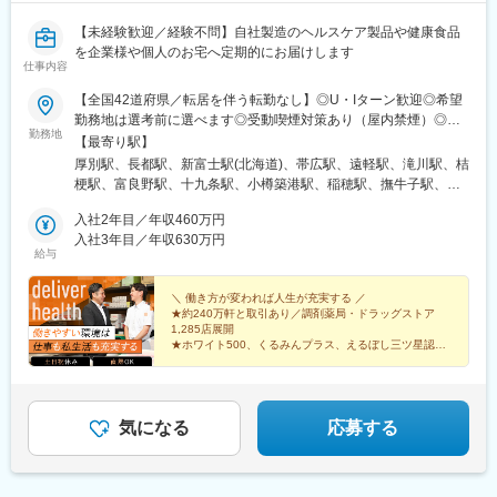
【未経験歓迎／経験不問】自社製造のヘルスケア製品や健康食品
を企業様や個人のお宅へ定期的にお届けします
仕事内容
【全国42道府県／転居を伴う転勤なし】◎U・Iターン歓迎◎希望
勤務地は選考前に選べます◎受動喫煙対策あり（屋内禁煙）◎オ
勤務地
ンライン面接実施中■北海道・東北北海道／青森／岩手／秋田／山
【最寄り駅】
形／福島■関東茨城／栃木／群馬／神奈川／埼玉／千葉■北陸・甲
厚別駅、長都駅、新富士駅(北海道)、帯広駅、遠軽駅、滝川駅、桔
信越新潟／富山／石川／福井／長野／山梨■東海静岡／愛知／三重
梗駅、富良野駅、十九条駅、小樽築港駅、稲穂駅、撫牛子駅、羽
／岐阜■関西大阪／京都／滋賀／奈良／兵庫／和歌山■中国・四国
後牛島駅、横手駅、千徳駅、泉駅(常磐線)、北山形駅、偕楽園駅、
広島／島根／岡山／山口／徳島／愛媛／香川■九州・沖縄福岡／大
入社2年目／年収460万円
鹿島神宮駅、大宝駅、土浦駅、後台駅、黒磯駅、上今市駅、渋川
分／宮崎／鹿児島／熊本／長崎／沖縄＜オンライン面接実施中＞
入社3年目／年収630万円
駅、太田駅(群馬県)、大森台駅、青堀駅、南与野駅、武蔵高萩駅、
給与
その他、下記「勤務地一覧」よりご確認ください藤枝営業所：静
八潮駅、鴨居駅、倉見駅、磯部駅(石川県)、徳田駅(石川県)、上枝
岡県静岡県島田市道悦3-14-2三島営業所：静岡県田方郡函南町肥
駅、砺波駅、片原町駅(富山県)、速星駅、春江駅、水落駅、しんざ
田字南中道476中津川営業所：岐阜県中津川市中津川字大西667-1
＼ 働き方が変われば人生が充実する ／
駅、上越妙高駅、信州中野駅、附属中学前駅、切石駅、岩村田
★約240万軒と取引あり／調剤薬局・ドラッグストア
田辺営業所：和歌山県田辺市三栖字三反田130-5京都北営業所：京
駅、西上田駅、酒折駅、禾生駅、富士駅、古庄駅、半田駅、荒子
1,285店展開
都府京都市北区上賀茂向縄手町16滑川営業所：富山県滑川市柳原
川公園駅、妙興寺駅、六軒駅(三重県)、霞ケ浦駅、光善寺駅、平野
★ホワイト500、くるみんプラス、えるぼし三ツ星認定
字宮ノ東41-29※詳細は「会社概要」欄HPから
企業
駅(地下鉄)、久米田駅、ケーブル八幡宮山上駅、田村駅、唐崎駅、
★成果は毎月インセンティブで還元／正当な評価で頑張
筒井駅、豊岡駅(兵庫県)、新宮駅、安芸長束駅、安浦駅、周布駅、
りは給与に反映
出雲市駅、高野駅、西富井駅、周防下郷駅、櫛ケ浜駅、府中駅(徳
島県)、北久米駅、北宇和島駅、伏石駅、下曽根駅、高城駅、杵築
気になる
応募する
駅、宮崎駅、日向庄内駅、門川駅、志布志駅、日宇駅、玉名駅、
赤嶺駅、下菅谷駅、長沼駅(静岡県)