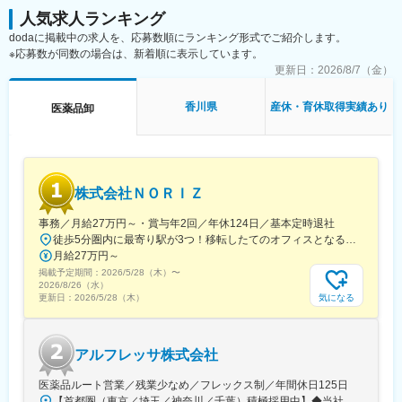
人気求人ランキング
dodaに掲載中の求人を、応募数順にランキング形式でご紹介します。
※応募数が同数の場合は、新着順に表示しています。
更新日：
2026/8/7（金）
香川県
産休・育休取得実績あり
医薬品卸
株式会社ＮＯＲＩＺ
事務／月給27万円～・賞与年2回／年休124日／基本定時退社
徒歩5分圏内に最寄り駅が3つ！移転したてのオフィスとなるため、新しくキレイなオフィスで働けます！★転勤なし東京都中央区銀座6-13-16 ヒューリック銀座ウォールビル3階新富町から徒歩3分※受動喫煙対策：屋内禁煙
月給27万円～
掲載予定期間：
2026/5/28（木）
〜
2026/8/26（水）
気になる
更新日：
2026/5/28（木）
アルフレッサ株式会社
医薬品ルート営業／残業少なめ／フレックス制／年間休日125日
【首都圏（東京／埼玉／神奈川／千葉）積極採用中】◆当社が展開する【北海道／関東／首都圏／中部／近畿／九州】の各事業所へご希望を考慮した上で配属となります。【北海道】北海道【関東】栃木／群馬／茨城／長野／山梨／新潟【首都圏】東京／埼玉／神奈川／千葉★積極採用エリア【中部】静岡／愛知／三重／岐阜【近畿】滋賀／兵庫／大阪／京都／奈良／和歌山【九州】福岡／長崎／熊本／大分／宮崎／鹿児島各事業所の詳細については、弊社HPよりご確認ください※「企業情報」→「拠点」よりご確認いただけます。屋内禁煙(※喫煙室あり※禁煙タイムあり※喫煙室での就労はありません)