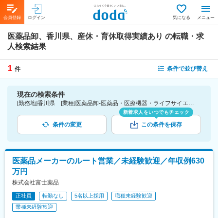
会員登録
ログイン
気になる
メニュー
医薬品卸、香川県、産休・育休取得実績あり
の転職・求
人検索結果
1
条件で並び替え
件
現在の検索条件
[勤務地]香川県 [業種]医薬品卸-医薬品・医療機器・ライフサイエンス・医療系サービス [詳細条件](休日・働き方)産休・育休取得実績あり
新着求人をいつでもチェック
条件の変更
この条件を保存
医薬品メーカーのルート営業／未経験歓迎／年収例630
万円
株式会社富士薬品
正社員
転勤なし
5名以上採用
職種未経験歓迎
業種未経験歓迎