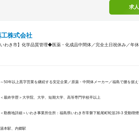
求人
薬工株式会社
いわき市】化学品質管理◆医薬・化成品中間体／完全土日祝休み／年休
～50年以上黒字営業を継続する安定企業／原薬・中間体メーカー／福島で腰を据え
＜最終学歴＞大学院、大学、短期大学、高等専門学校卒以上
＜勤務地詳細＞いわき事業所住所：福島県いわき市常磐下船尾町蛇並28-3 受動喫煙
湯本駅、内郷駅