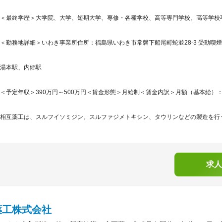
＜最終学歴＞大学院、大学、短期大学、専修・各種学校、高等専門学校、高等学校
＜勤務地詳細＞いわき事業所住所：福島県いわき市常磐下船尾町蛇並28-3 受動喫煙
湯本駅、内郷駅
＜予定年収＞390万円～500万円＜賃金形態＞月給制＜賃金内訳＞月額（基本給）：174,0
相互薬工は、スルフイソミジン、スルファジメトキシン、タウリンなどの製造を行う
求人
薬工株式会社