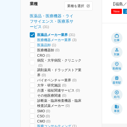
業種
【福島／
業種を選択
New
医薬品・医療機器・ライ
フサイエンス・医療系サ
ービス
(
31
)
医薬品メーカー業界
(
31
)
医療機器メーカー業界
(
3
)
仕事
医薬品卸
(
1
)
医療機器卸
(
0
)
対象
CRO
(
0
)
病院・大学病院・クリニック
(
0
)
勤務地
調剤薬局・ドラッグストア業
界
(
0
)
バイオベンチャー業界
(
0
)
最寄駅
大学・研究施設
(
0
)
介護・福祉関連サービス
(
0
)
その他医療関連
(
0
)
給与
診断薬・臨床検査機器・臨床
検査試薬メーカー
(
0
)
SMO
(
0
)
事業
CSO
(
0
)
CMO
(
0
)
医療コンサルティング
(
1
)