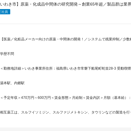
いわき市】原薬・化成品中間体の研究開発～創業65年超／製品群は業
正社員
【医薬／化粧品メーカー向けの原薬・中間体の開発！／システムで残業抑制／少数
学歴不問
＜勤務地詳細＞いわき事業所住所：福島県いわき市常磐下船尾町蛇並28-3 受動喫煙
湯本駅、内郷駅
＜予定年収＞470万円～600万円＜賃金形態＞月給制＜賃金内訳＞月額（基本給）：250,0
相互薬工は、スルフイソミジン、スルファジメトキシン、タウリンなどの製造を行う