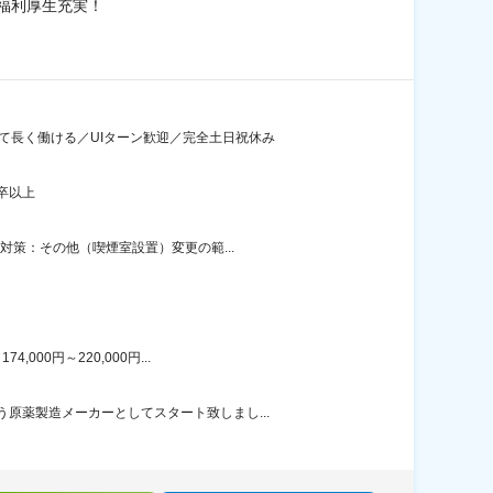
福利厚生充実！
て長く働ける／UIターン歓迎／完全土日祝休み
卒以上
対策：その他（喫煙室設置）変更の範...
00円～220,000円...
原薬製造メーカーとしてスタート致しまし...