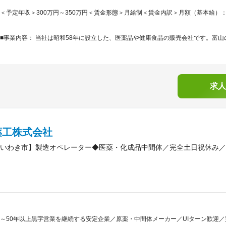
＜予定年収＞300万円～350万円＜賃金形態＞月給制＜賃金内訳＞月額（基本給）：160,0
■事業内容： 当社は昭和58年に設立した、医薬品や健康食品の販売会社です。富山の
求人
薬工株式会社
いわき市】製造オペレーター◆医薬・化成品中間体／完全土日祝休み／
～50年以上黒字営業を継続する安定企業／原薬・中間体メーカー／UIターン歓迎／