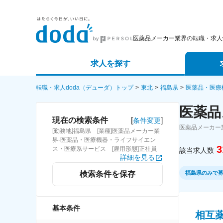
医薬品メーカー業界の転職・求人
求人を探す
詳細条件から探す
エージェ
転職・求人doda（デューダ）トップ
東北
福島県
医薬品・医療
医薬品
新着求人から探す
スカウト
[
]
現在の検索条件
条件変更
医薬品メーカー
[勤務地]福島県 [業種]医薬品メーカー業
求人特集から探す
パートナ
界-医薬品・医療機器・ライフサイエン
3
ス・医療系サービス [雇用形態]正社員
該当求人数
詳細を見る
福島県のみで
検索条件を保存
基本条件
相互