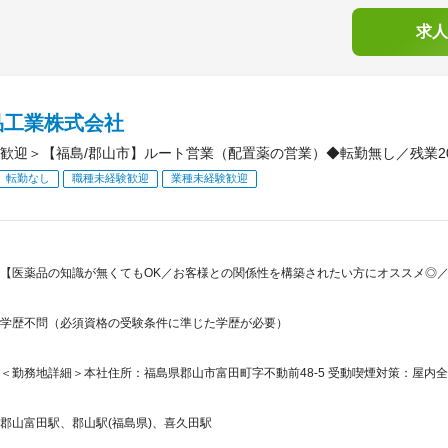
求人
品工業株式会社
歓迎＞【福島/郡山市】ルート営業（配置薬の営業）◆転勤無し／残業2
転勤なし
職種未経験歓迎
業種未経験歓迎
【医薬品の知識が無くてもOK／お客様との関係性を構築されたい方にオススメ◎
学歴不問（必須資格の受験条件に準じた学歴が必要）
＜勤務地詳細＞本社住所：福島県郡山市富田町字不動前48-5 受動喫煙対策：屋内
郡山富田駅、郡山駅(福島県)、喜久田駅