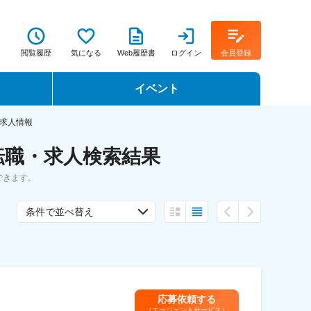
閲覧履歴
気になる
Web履歴書
ログイン
会員登録
イベント
転職イベント・転職セミナー
求人情報
転職・求人検索結果
転職フェア
できます。
転職セミナー動画
条件で並べ替え
応募依頼する
（エージェントサービス）