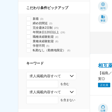
こだわり条件ピックアップ
給与
新着
(
3
)
事業
締め切間近
(
3
)
完全週休2日制
(
25
)
年間休日120日以上
(
28
)
職種未経験歓迎
(
4
)
業種未経験歓迎
(
8
)
学歴不問
(
5
)
転勤なし（勤務地限定）
(
6
)
キーワード
相互
【福島／
求人掲載内容すべて
実◎
を含む
正社員
求人掲載内容すべて
を含まない
仕事