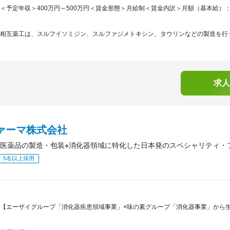
＜予定年収＞400万円～500万円＜賃金形態＞月給制＜賃金内訳＞月額（基本給）：180,0
相互薬工は、スルフイソミジン、スルファジメトキシン、タウリンなどの製造を行う
求人
ファーマ株式会社
医薬品の製造・包装※消化器領域に特化した日本発のスペシャリティ・
5名以上採用
【エーザイグループ「消化器疾患領域事業」×味の素グループ「消化器事業」から