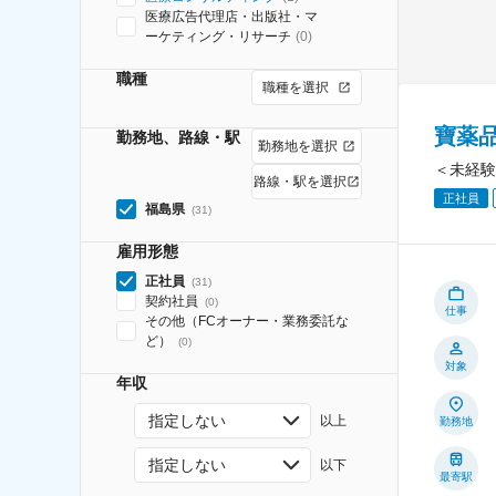
医療広告代理店・出版社・マ
ーケティング・リサーチ
(
0
)
職種
職種を選択
寶薬
勤務地、路線・駅
勤務地を選択
＜未経験
路線・駅を選択
正社員
福島県
(
31
)
雇用形態
正社員
(
31
)
契約社員
(
0
)
仕事
その他（FCオーナー・業務委託な
ど）
(
0
)
対象
年収
指定しない
以上
勤務地
指定しない
以下
最寄駅