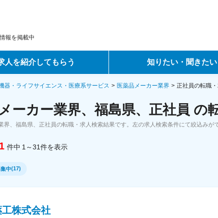
情報を掲載中
求人を紹介してもらう
知りたい・聞きたい
ントサービス
転職ノウハウ
機器・ライフサイエンス・医療系サービス
医薬品メーカー業界
正社員の転職・
メーカー業界、福島県、正社員 の
サービス
データで見る転職
業界、福島県、正社員の転職・求人検索結果です。左の求人検索条件にて絞込みが
ーエージェントサービス
コラム・インタビュー
1
件中
1～31
件
を表示
転職Q&A
(
17
)
募集中
薬工株式会社