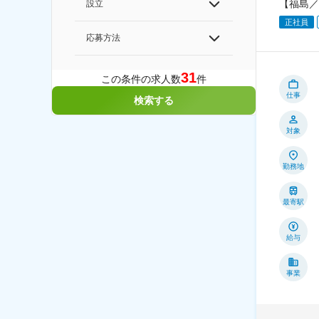
【福島／
設立
正社員
応募方法
31
この条件の求人数
件
仕事
検索する
対象
勤務地
最寄駅
給与
事業