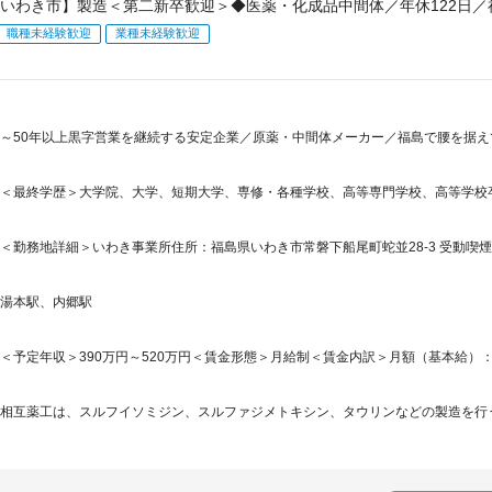
いわき市】製造＜第二新卒歓迎＞◆医薬・化成品中間体／年休122日／
職種未経験歓迎
業種未経験歓迎
～50年以上黒字営業を継続する安定企業／原薬・中間体メーカー／福島で腰を据え
＜最終学歴＞大学院、大学、短期大学、専修・各種学校、高等専門学校、高等学校
＜勤務地詳細＞いわき事業所住所：福島県いわき市常磐下船尾町蛇並28-3 受動喫煙
湯本駅、内郷駅
＜予定年収＞390万円～520万円＜賃金形態＞月給制＜賃金内訳＞月額（基本給）：174,0
相互薬工は、スルフイソミジン、スルファジメトキシン、タウリンなどの製造を行う